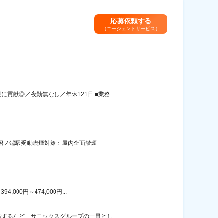
応募依頼する
（エージェントサービス）
貢献◎／夜勤無なし／年休121日 ■業務
／沼ノ端駅受動喫煙対策：屋内全面禁煙
00円～474,000円...
るなど、サニックスグループの一員とし...