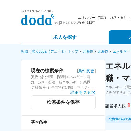
エネルギー（電力・ガス・石油・
報を掲載中
求人を探す
詳細条件から探す
エージェ
転職・求人doda（デューダ）トップ
北海道
北海道
エネルギー
エネル
新着求人から探す
スカウト
[
]
現在の検索条件
条件変更
職・マ
[勤務地]北海道 [業種]エネルギー（電
求人特集から探す
パートナ
力・ガス・石油・新エネルギー）業界
エネルギー（電
[詳細条件](仕事内容)管理職・マネジャー
詳細を見る
込みができます
検索条件を保存
1
該当求人数
北海道のみで
基本条件