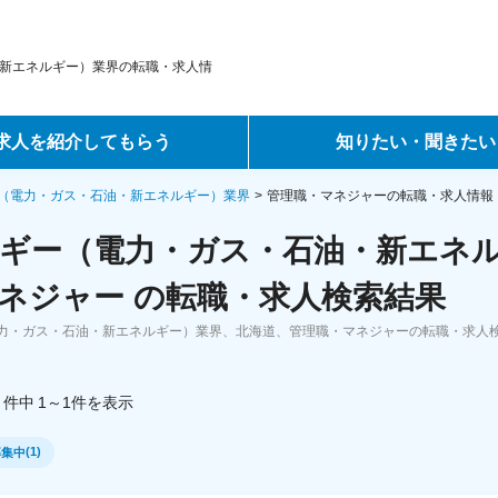
新エネルギー）業界の転職・求人情
求人を紹介してもらう
知りたい・聞きたい
ントサービス
転職ノウハウ
（電力・ガス・石油・新エネルギー）業界
管理職・マネジャーの転職・求人情報
ギー（電力・ガス・石油・新エネ
サービス
データで見る転職
ネジャー の転職・求人検索結果
ーエージェントサービス
コラム・インタビュー
力・ガス・石油・新エネルギー）業界、北海道、管理職・マネジャーの転職・求人
。
転職Q&A
件中
1～1
件
を表示
(
1
)
募集中