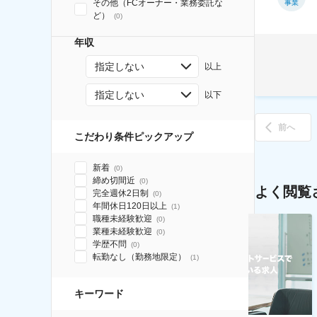
その他（FCオーナー・業務委託な
事業
ど）
(
0
)
年収
指定しない
以上
指定しない
以下
前へ
こだわり条件ピックアップ
新着
(
0
)
締め切間近
(
0
)
よく閲覧
完全週休2日制
(
0
)
年間休日120日以上
(
1
)
職種未経験歓迎
(
0
)
業種未経験歓迎
(
0
)
学歴不問
(
0
)
転勤なし（勤務地限定）
(
1
)
キーワード