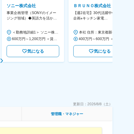
ソニー株式会社
ＢＲＵＮＯ株式会社
事業企画管理（SONYのイメー
【週2在宅】30代活躍中◆商品
ジング領域）◆英語力を活か
企画※キッチン家電
す/CFO管轄＃SECCFO0027
◆「BRUNO」新商品の企画／企
画～調達／働き方◎
＜勤務地詳細1＞ ソニー株式会社 住所：神奈川県横浜市西区みなとみらい5-1-1 受動喫煙対策：屋内全面禁煙 ＜勤務地詳細2＞ ソニーシティ大崎 住所：東京都品川区大崎2-10-1 勤務地最寄駅：JR線／大崎駅 受動喫煙対策：屋内全面禁煙 変更の範囲：会社の定める事業所（リモートワーク含む）
本社 住所：東京都新宿区西新宿6丁目22-1 新宿スクエアタワー B1階 勤務地最寄駅：東京メトロ丸ノ内線／西新宿駅 受動喫煙対策：屋内全面禁煙 変更の範囲：会社の定める事業所（リモートワーク含む）
600万円～1,200万円 ＜賃金形態＞ 月給制 ＜賃金内訳＞ 月額（基本給）：350,000円～500,000円 ＜月給＞ 350,000円～500,000円 ＜昇給有無＞ 有 ＜残業手当＞ 有 ＜給与補足＞ ※年収は経験や能力を考慮の上、当社規定により決定します。 賃金はあくまでも目安の金額であり、選考を通じて上下する可能性があります。 月給(月額)は固定手当を含めた表記です。
400万円～600万円 ＜賃金形態＞ 月給制 経験・能力を考慮の上、優遇いたします。 ＜賃金内訳＞ 月額（基本給）：300,000円～450,000円 ＜月給＞ 300,000円～450,000円 ＜昇給有無＞ 有 ＜残業手当＞ 有 ＜給与補足＞ ・賞与実績：年2回 ・昇給：年1回 ※半年毎に評価を行い、評価が高ければ年齢に関係なく昇給・昇格していきます。創造性の高い人・新しいことにチャレンジした人が高い評価を得られます。 賃金はあくまでも目安の金額であり、選考を通じて上下する可能性があります。 月給(月額)は固定手当を含めた表記です。
気になる
気になる
更新日：
2026/8/8（土）
管理職・マネジャー