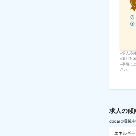
※求人応
※集計対象期
※事情に
さい。
求人の傾
dodaに掲
エネルギー