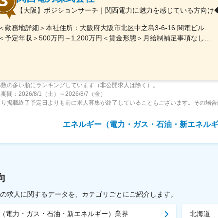
【大阪】ポジションサーチ｜関西電力に魅力を感じている方向け◆
＜勤務地詳細＞本社住所：大阪府大阪市北区中之島3-6-16 関電ビルディング勤務地最寄駅：地下鉄四つ橋線／肥後橋駅受動喫煙対策：その他（原則禁煙（分煙））変更の範囲：ジョブローテーションに合わせて勤務地が当社各拠点（出向等含む）に変更となる可能性あり
＜予定年収＞500万円～1,200万円＜賃金形態＞月給制補足事項なし＜賃金内訳＞月額（基本給）：250,000円～650,000円＜月給＞250,000円～650,000円＜昇給有無＞有＜残業手当＞有＜給与補足＞※上記年収（想定残業代を含む）は目安であり、詳細はスキル・経験を考慮し決定いたします。■賞与：年2回（支給月：6月・12月）■昇給：年1回（主に4月もしくは7月）賃金はあくまでも目安の金額であり、選考を通じて上下する可能性があります。月給(月額)は固定手当を含めた表記です。
募数の多い順にランキングしています（非公開求人は除く）。
間：2026/8/1（土）～2026/8/7（金）
より掲載終了予定日よりも前に求人募集が終了していることもございます。その場合
エネルギー（電力・ガス・石油・新エネル
向
載中の求人に関するデータを、カテゴリごとにご紹介します。
（電力・ガス・石油・新エネルギー）業界
北海道