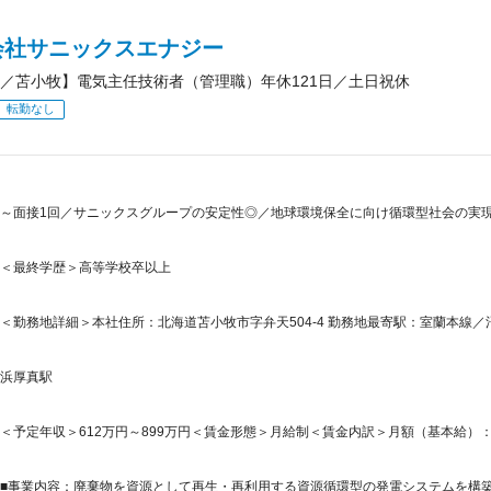
会社サニックスエナジー
／苫小牧】電気主任技術者（管理職）年休121日／土日祝休
転勤なし
～面接1回／サニックスグループの安定性◎／地球環境保全に向け循環型社会の実現に
＜最終学歴＞高等学校卒以上
＜勤務地詳細＞本社住所：北海道苫小牧市字弁天504-4 勤務地最寄駅：室蘭本線
浜厚真駅
＜予定年収＞612万円～899万円＜賃金形態＞月給制＜賃金内訳＞月額（基本給）：394,0
■事業内容：廃棄物を資源として再生・再利用する資源循環型の発電システムを構築す