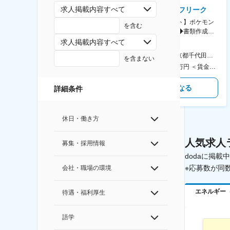
求人掲載内容すべて
AGC株式会社
株式会社ゲームフリーク
【横浜※一般職/転勤なし】庶
【庶務アシスタント】ポケモン
を含む
務・事務担当～開発部材の発注
シリーズ開発企業◆書類作成・
やDXに向けたシステム利用等～
データ入力など◆年休126日・
求人掲載内容すべて
食事補助あり◎
AGC横浜テクニカルセンター 住所：神奈川県横浜市鶴見区末広町1-1 勤務地最寄駅：JR線／弁天橋駅 受動喫煙対策：敷地内喫煙可能場所あり 変更の範囲：無
本社 住所：東京都千代田区神田錦町2-2-1 KANDASQUARE 受動喫煙対策：屋内全面禁煙 変更の範囲：会社の定める事業所
を含まない
400万円～550万円 ＜賃金形態＞ 月給制 固定給＋業績給 ＜賃金内訳＞ 月額（基本給）：230,000円～280,000円 ＜月給＞ 230,000円～280,000円 ＜昇給有無＞ 有 ＜残業手当＞ 有 ＜給与補足＞ ※上記はあくまで最低保証額です。実際にはこれまでの経験やスキルを考慮の上、決定します。 年収には残業代は含めておりません。 ■昇給：年1回 ■賞与：年2回 賃金はあくまでも目安の金額であり、選考を通じて上下する可能性があります。 月給(月額)は固定手当を含めた表記です。
350万円～500万円 ＜賃金形態＞ 月給制 ＜賃金内訳＞ 月額（基本給）：215,000円～307,000円 固定残業手当/月：76,700円～110,000円（固定残業時間45時間0分/月） 超過した時間外労働の残業手当は追加支給 ＜月給＞ 291,700円～417,000円（一律手当を含む） ＜昇給有無＞ 有 ＜残業手当＞ 有 ＜給与補足＞ ※経験・能力を考慮の上、年齢に関わりなく当社規定により優遇します。 賃金はあくまでも目安の金額であり、選考を通じて上下する可能性があります。 月給(月額)は固定手当を含めた表記です。
気になる
気になる
詳細条件
休日・働き方
人気求人
募集・採用情報
dodaに掲
※応募数が同
会社・職場の環境
エネルギー
待遇・福利厚生
語学