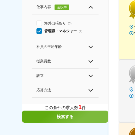
仕事内容
選択中
海外出張あり
(
0
)
管理職・マネジャー
(
1
)
社員の平均年齢
従業員数
設立
応募方法
1
この条件の求人数
件
検索する