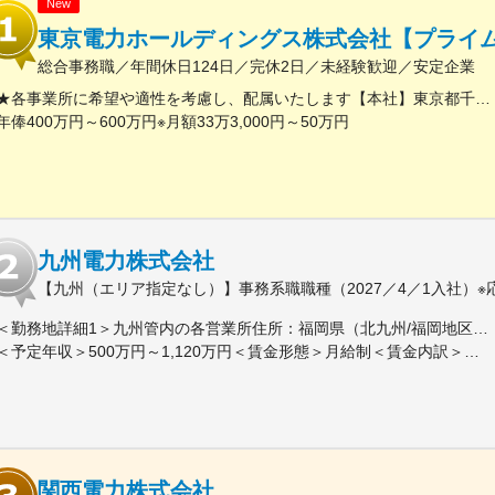
New
東京電力ホールディングス株式会社【プライム
総合事務職／年間休日124日／完休2日／未経験歓迎／安定企業
★各事業所に希望や適性を考慮し、配属いたします【本社】東京都千代田区内幸町1丁目1番3号※屋内原則禁煙（喫煙専用室設置あり）
年俸400万円～600万円※月額33万3,000円～50万円
九州電力株式会社
【九州（エリア指定なし）】事務系職職種（2027／4／1入社）※
＜勤務地詳細1＞九州管内の各営業所住所：福岡県（北九州/福岡地区）、佐賀県、長崎県、大分県、熊本県、宮崎県、鹿児島県 受動喫煙対策：屋内全面禁煙＜勤務地詳細2＞東京支社住所：東京都千代田区有楽町１-７-１ 有楽町電気ビルヂング北館７階勤務地最寄駅：京浜東北線／有楽町駅受動喫煙対策：屋内全面禁煙変更の範囲：会社の定める事業所（リモートワーク含む）
＜予定年収＞500万円～1,120万円＜賃金形態＞月給制＜賃金内訳＞月額（基本給）：200,000円～450,000円＜月給＞200,000円～450,000円＜昇給有無＞有＜残業手当＞有＜給与補足＞■賞与：年２回（6月、12月）、昇進：能力主義に基づく昇進管理※モデル年収（前年度実績に基づいて算出（時間外20時間程度/月 想定、賞与込み、扶養手当、その他手当含まず））：・33歳・主任クラス 年収：700～760 万円程度・41歳・副長クラス 年収：1,030～1,120 万円程度賃金はあくまでも目安の金額であり、選考を通じて上下する可能性があります。月給(月額)は固定手当を含めた表記です。
関西電力株式会社