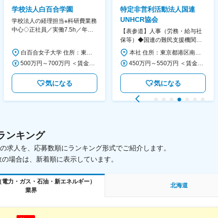
学校法人白百合学園
特定非営利活動法人国連
UNHCR協会
学校法人の経理担当※科研費業務
中心◇正社員／実働7.5h／年休
【表参道】人事（労務・給与社
130日／1881年創立の伝統女子
保等）◆国連の難民支援機関の
大学
活動を支える日本公式支援窓口
白百合女子大学 住所：東京都調布市緑ヶ丘1-25 勤務地最寄駅：京王線／仙川駅 受動喫煙対策：屋内全面禁煙 変更の範囲：会社の定める事業所
本社 住所：東京都港区南青山6-10-11 ウェスレーセンター3F 勤務地最寄駅：地下鉄各線／表参道駅 受動喫煙対策：屋内全面禁煙 変更の範囲：会社の定める事業所（リモートワーク含む）
◆正職員登用前提
500万円～700万円 ＜賃金形態＞ 月給制 ＜賃金内訳＞ 月額（基本給）：280,000円～430,000円 ＜月給＞ 280,000円～430,000円 ＜昇給有無＞ 有 ＜残業手当＞ 有 ＜給与補足＞ ※年齢・過去の経験に基づき、本学規定に合わせ決定 【残業手当】有 /残業時間に応じて全額支給（※想定年収に含む） 【各種手当】扶養手当/住宅手当/通勤手当 等 【賞与】年2回（6月、12月） 【昇給】年1回（4月） 賃金はあくまでも目安の金額であり、選考を通じて上下する可能性があります。 月給(月額)は固定手当を含めた表記です。
450万円～550万円 ＜賃金形態＞ 月給制 ＜賃金内訳＞ 月額（基本給）：340,000円～420,000円 ＜月給＞ 340,000円～420,000円 ＜昇給有無＞ 有 ＜残業手当＞ 有 ＜給与補足＞ ※能力・経験によって決定します。 ■賞与あり（業績評価に応じて支給） 賃金はあくまでも目安の金額であり、選考を通じて上下する可能性があります。 月給(月額)は固定手当を含めた表記です。
気になる
気になる
ランキング
載中の求人を、応募数順にランキング形式でご紹介します。
数の場合は、新着順に表示しています。
（電力・ガス・石油・新エネルギー）
北海道
業界