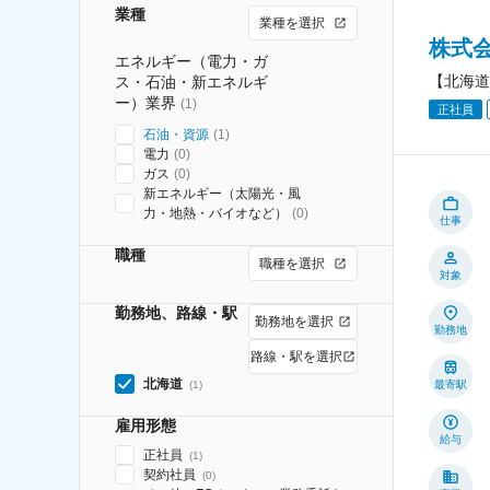
業種
業種を選択
株式
エネルギー（電力・ガ
【北海道
ス・石油・新エネルギ
ー）業界
(
1
)
正社員
石油・資源
(
1
)
電力
(
0
)
ガス
(
0
)
新エネルギー（太陽光・風
力・地熱・バイオなど）
(
0
)
仕事
職種
職種を選択
対象
勤務地、路線・駅
勤務地を選択
勤務地
路線・駅を選択
北海道
(
1
)
最寄駅
雇用形態
給与
正社員
(
1
)
契約社員
(
0
)