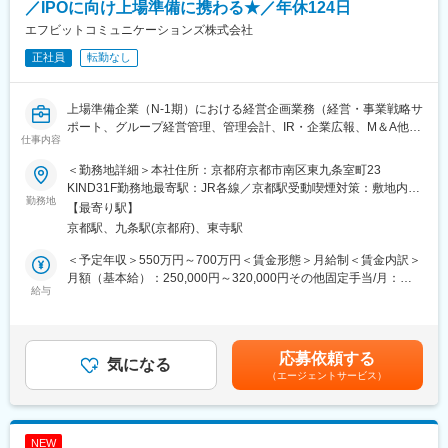
／IPOに向け上場準備に携わる★／年休124日
■業務詳細：
エフビットコミュニケーションズ株式会社
◇顧客課題のヒアリング・提案（技術営業フェーズ）
正社員
転勤なし
・製造現場や生産工程における課題のヒアリング
・社内技術メンバーと連携し、最適なレーザーシステム構成の検
討
上場準備企業（N-1期）における経営企画業務（経営・事業戦略サ
・提案書、見積書の作成および顧客への技術説明、導入提案
ポート、グループ経営管理、管理会計、IR・企業広報、M＆A他特
◇プロジェクト推進（PMフェーズ）
仕事内容
命事項）をお任せします。
・受注後のプロジェクト計画の立案
・社内エンジニアや協力会社との調整
＜勤務地詳細＞本社住所：京都府京都市南区東九条室町23
■業務内容：
・進捗、品質、コスト、スケジュールの管理
KIND31F勤務地最寄駅：JR各線／京都駅受動喫煙対策：敷地内喫
電力・ガス・ネット回線等のインフラサービスを提供する当社に
勤務地
・顧客への装置納入、立ち上げ支援
煙可能場所あり変更の範囲：会社の定める事業所
【最寄り駅】
て、上場準備企業(N-1期)における経営企画業務(経営・事業戦略サ
◇技術評価・検証
京都駅、九条駅(京都府)、東寺駅
ポート、グループ経営管理、管理会計、IR・企業広報、M&A他特
・加工テストの立会い
命事項)をお任せします。
・評価結果の整理、顧客への報告および改善提案
＜予定年収＞550万円～700万円＜賃金形態＞月給制＜賃金内訳＞
月額（基本給）：250,000円～320,000円その他固定手当/月：
【具体的には】
給与
■ポジションの魅力：
135,000円～150,000円＜月給＞385,000円～470,000円＜昇給有
・経営戦略、事業戦略の策定(外部/内部環境分析、同業他社比較)
◎単なる営業ではなく、技術者と顧客をつなぐ中心的な役割とし
無＞有＜残業手当＞無＜給与補足＞※上記年収帯は目安です。ご経
・中期経営計画・年度計画の策定と進捗管理
て、オーダーメイドのソリューションを形にするやりがいがあり
験に応じて決定します。・昇給：年1回（4月）・賞与：年2回（7
・グループ経営管理(グループ各社・各部門、各プロジェクトの予
ます。
月・12月）※前年度実績基本給の4.0ヶ月分・時間外は管理監督者
応募依頼する
算・実績管理)
気になる
◎自動車、航空宇宙、電子部品など、最先端のモノづくりを行う
の為無し・入社のタイミングによって初回賞与は対象外もしくは
（エージェントサービス）
・管理会計の整備(部門別損益管理、取締役会・経営会議資料作成)
日本を代表する大手メーカーの製造課題に直接関わることができ
寸志になる場合がございます。賃金はあくまでも目安の金額であ
・IR体制構築(開示資料作成、決算説明会、アナリスト・投資家対
ます。
り、選考を通じて上下する可能性があります。月給(月額)は固定手
応、メディア対応)
◎レーザー加工は、環境対応や精密化が進む製造業において、次
当を含めた表記です。
・M&A等経営に関する特命事項
世代製造技術として期待される成長分野の一つです。成長市場で
NEW