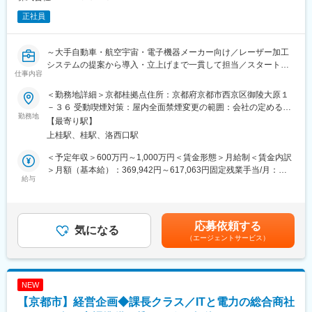
正社員
～大手自動車・航空宇宙・電子機器メーカー向け／レーザー加工
システムの提案から導入・立上げまで一貫して担当／スタートア
仕事内容
ップならではの大きな裁量あり／レーザー知識は入社後の習得で
OK～
＜勤務地詳細＞京都桂拠点住所：京都府京都市西京区御陵大原１
－３６ 受動喫煙対策：屋内全面禁煙変更の範囲：会社の定める事
当社は最先端のレーザー技術を活用し、自動車、航空宇宙、電子
勤務地
業所（リモートワーク含む）
【最寄り駅】
機器など、日本のモノづくりを支える幅広い製造業のお客様に対
上桂駅、桂駅、洛西口駅
して最適な加工ソリューションを提供しています。
今回募集するのは、お客様の抱える製造現場の課題を深く理解
＜予定年収＞600万円～1,000万円＜賃金形態＞月給制＜賃金内訳
し、最適な設備・システムを提案しながら、受注後の導入プロジ
＞月額（基本給）：369,942円～617,063円固定残業手当/月：
ェクトを成功へ導く「技術営業・プロジェクトマネージャー」で
給与
130,058円～216,937円（固定残業時間45時間0分/月）超過した時
す。
間外労働の残業手当は追加支給＜月給＞500,000円～834,000円
装置メーカー、設備メーカー、FA業界、生産技術、技術営業など
（一律手当を含む）＜昇給有無＞有＜残業手当＞有＜給与補足＞※
の経験を活かし、次世代のデファクトスタンダードとなる最先端
経験、能力、前職給与を考慮し、当社規定により決定します。賃
応募依頼する
技術の事業拡大に挑戦したい方を歓迎します。
気になる
金はあくまでも目安の金額であり、選考を通じて上下する可能性
（エージェントサービス）
があります。月給(月額)は固定手当を含めた表記です。
■業務内容：
お客様の製造現場における課題を把握し、レーザー加工システム
の提案から導入までを一貫して担当していただきます。（※技術折
NEW
衝からプロジェクト管理まで、裁量を持って幅広くコミットでき
【京都市】経営企画◆課長クラス／ITと電力の総合商社
るポジションです）