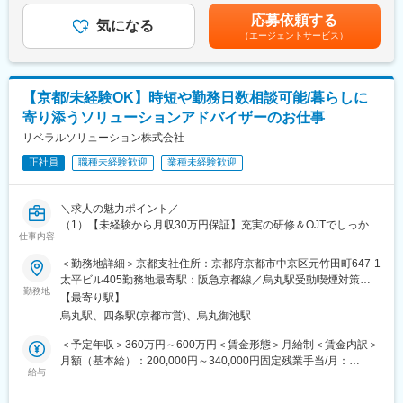
既存のお客様へお電話。
インセンティブ：個人の営業成績に応じて支給。■昇給：年4回 ■
お客様へ状況を報告。
応募依頼する
住まいの状態を伺い、点検の日程を調整します。
気になる
あなたの経験やスキルを最大限考慮いたします。賃金はあくまで
不安や疑問にも丁寧に対応します。
（エージェントサービス）
も目安の金額であり、選考を通じて上下する可能性があります。
◎プランニング・ご提案
月給(月額)は固定手当を含めた表記です。
（4） 完了・引き渡し
点検結果をもとに、最新の「外壁リフォーム」をご案内。
最終チェックを行い、
問題がなければお引き渡し。
【京都/未経験OK】時短や勤務日数相談可能/暮らしに
◎契約・アフターフォロー
寄り添うソリューションアドバイザーのお仕事
ご契約後もフォローを通じて、さらなる信頼関係を築きます。
≪入社後は…≫
リベラルソリューション株式会社
まずは 研修で商材や営業の基礎知識 を身につけた後、OJTで現場
＼ここがポイント！／
経験を積みます。
正社員
職種未経験歓迎
業種未経験歓迎
★100%既存のお客様
早い方なら 半年～1年程度で独り立ち できるイメージです。
新規・飛び込み一切なし！良好な関係性からスタートし、顔なじ
未経験でも安心してスタートできるサポート体制が整っていま
みのお客様に温かく迎えていただけます。
す。
＼求人の魅力ポイント／
（1）【未経験から月収30万円保証】充実の研修＆OJTでしっかり
★業界注目の「新工法」をご提案
仕事内容
■業務の魅力
サポート！
塗らずに壁にはめるという画期的な工法で、手間とコストを大幅
住まいは、家族の大切な場所。
（2）【高い成約率＆ニーズの高さ】3件に1件は成約！催事から
＜勤務地詳細＞京都支社住所：京都府京都市中京区元竹田町647-1
に削減できるため圧倒的に選ばれています。
その空間を守り、より良くする仕事だからこそ、誇りを持てま
の反響多数！
太平ビル405勤務地最寄駅：阪急京都線／烏丸駅受動喫煙対策：
す。
（3）【社会貢献性が高い仕事】太陽光パネル設置を通じて、環境
勤務地
屋内全面禁煙変更の範囲：会社の定める事業所
★インセンティブ上限なし・即収入アップ
【最寄り駅】
保護や電気代削減に貢献。お客様から感謝のお言葉をいただけ
成果はしっかり収入に反映。初月から月収50万円以上も可能で
烏丸駅、四条駅(京都市営)、烏丸御池駅
ただ工事を終わらせるのではなく、
る！
す。
“感謝されて終わる”仕事。
＜予定年収＞360万円～600万円＜賃金形態＞月給制＜賃金内訳＞
■業務概要：
月額（基本給）：200,000円～340,000円固定残業手当/月：
未経験から成長できる理由！
それがこのポジションの魅力です。
個人のお客様に向けて、次世代のエネルギーソリューションであ
給与
100,000円～160,000円（固定残業時間40時間0分/月）超過した時
￣￣￣V￣￣￣￣￣￣￣￣￣
る 太陽光パネルや蓄電池 の設置提案を行います。
間外労働の残業手当は追加支給＜月給＞300,000円～500,000円
手厚い3段階研修あり！最短1カ月でプロの知識が身につきます。