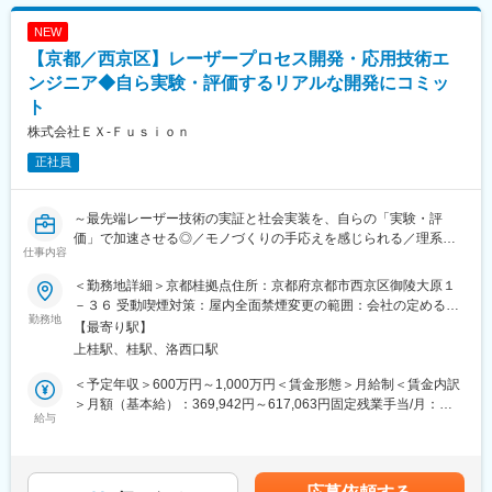
顧客（大手メーカーの設計・生産技術部門など）に対するフロン
けの取り組みも行っています。
ト役として、技術的な対話を通じたソリューション提案から受
NEW
注、その後の導入支援までを担います。
変更の範囲：会社の定める業務
【京都／西京区】レーザープロセス開発・応用技術エ
■業務詳細：
ンジニア◆自ら実験・評価するリアルな開発にコミッ
◇顧客課題のヒアリング・技術提案
ト
・顧客の製造現場における課題や「実現したいこと」のヒアリン
株式会社ＥＸ‐Ｆｕｓｉｏｎ
グ
・社内の技術部門（開発エンジニア等）と連携し、最適なレーザ
正社員
ーシステムや加工プロセスの構成検討
・提案書／見積書の作成、および技術的なアプローチを含めたプ
レゼンテーションの実施
～最先端レーザー技術の実証と社会実装を、自らの「実験・評
◇プロジェクトの初期推進・窓口業務
価」で加速させる◎／モノづくりの手応えを感じられる／理系と
仕事内容
・受注後、実際のシステム構築や導入がスムーズに進むよう、顧
してのバックグラウンド（機械、電気、物理、材料等）や開発・
客と社内技術部門のハブ（窓口）として調整／進捗サポート
評価経験を活かし、世界初の技術を自らの手で社会へ実装～
＜勤務地詳細＞京都桂拠点住所：京都府京都市西京区御陵大原１
◇展示会・マーケティング活動
－３６ 受動喫煙対策：屋内全面禁煙変更の範囲：会社の定める事
・展示会（メカトロニクス、レーザー技術展など）への出展企画
当社は最先端のレーザー技術を活用し、自動車、航空宇宙、電子
勤務地
業所（リモートワーク含む）
【最寄り駅】
／ブース対応
機器など、日本のモノづくりを支える幅広い製造業のお客様に対
上桂駅、桂駅、洛西口駅
・展示会で接点を持った見込み顧客（リード）へのアプローチ、
して最適な加工ソリューションを提供しています。
新規ニーズの開拓
核融合技術を起点とした超高出力・高精度レーザーは、既存の産
＜予定年収＞600万円～1,000万円＜賃金形態＞月給制＜賃金内訳
業界の加工プロセスに劇的な革新（イノベーション）をもたらし
＞月額（基本給）：369,942円～617,063円固定残業手当/月：
■ポジションの魅力：
ます。今回は、理論やシミュレーションだけに留まらず、自ら実
給与
130,058円～216,937円（固定残業時間45時間0分/月）超過した時
◎研究段階の優れた技術を、実際の産業界で使える「ソリューシ
験室や現場で試作・実証を繰り返し、新たなレーザー加工プロセ
間外労働の残業手当は追加支給＜月給＞500,000円～834,000円
ョン」へと昇華させ、顧客のイノベーションに直接貢献できる面
スを創り出す「開発エンジニア」を募集します。
（一律手当を含む）＜昇給有無＞有＜残業手当＞有＜給与補足＞※
白さがあります。
経験、能力、前職給与を考慮し、当社規定により決定します。賃