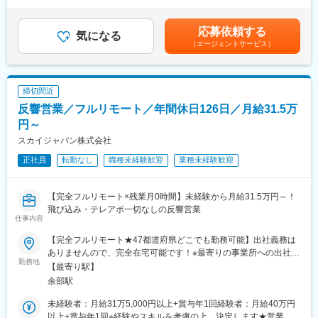
業手当は追加支給＜月給＞280,000円～403,900円（一律手当を含
まずは 研修で商材や営業の基礎知識 を身につけた後、OJTで現場
■仕事内容：
む）＜昇給有無＞有＜残業手当＞有＜給与補足＞※上記年収は目安
経験を積みます。
・既存顧客中心の住宅設備・リフォーム営業をお任せします。
です。詳細は、経歴などにより決定します。※入社後約4～6ヵ月
早い方なら 半年～1年程度で独り立ち できるイメージです。
応募依頼する
気になる
までは、インセンティブ代わりに調整手当を別途支給※想定年収の
未経験でも安心してスタートできるサポート体制が整っていま
（エージェントサービス）
■仕事内容
上限は実績に応じて変動いたします■残業手当：有賃金はあくまで
す。
・既存顧客への訪問アポイント取得
も目安の金額であり、選考を通じて上下する可能性があります。
・給湯器／コンロ／エアコン等のメンテナンス提案
月給(月額)は固定手当を含めた表記です。
■業務の魅力
・太陽光／オール電化の商材提案
生活を豊かにするお手伝い ができる
締切間近
・提携大手企業商材のクロージング
お客様の電力料金削減や快適な生活に直結する提案で、感謝の言
反響営業／フルリモート／年間休日126日／月給31.5万
・契約後の社内連携
葉をもらえるやりがいがあります。
円～
過去に取引履歴のある顧客が中心のため、飛び込みで断られ続け
スカイジャパン株式会社
未経験でも安心
る営業ではありません。営業の役割は「必要性を伝え切り、その
訪問販売のイメージは一切なし！
正社員
転勤なし
職種未経験歓迎
業種未経験歓迎
場で決めてもらうこと」。環境として成約率は8～9割。売れる前
商業施設での接客スタイルや反響型営業で、初めての方でも挑戦
提の土俵で、どれだけ数字を積むかの勝負です。
しやすい環境です。
【完全フルリモート×残業月0時間】未経験から月給31.5万円～！
＜入社後＞
■モデル年収：
飛び込み・テレアポ一切なしの反響営業
入社後2週間は座学で商品知識と営業導線をインプット。その後は
・27歳（入社1年目） 年収4,527,662円
仕事内容
先輩同行で現場に出て、実践で叩き込みます。最長1年はフォロー
・31歳 （入社３年目 年収6,611,358円
が入るため未経験でも問題ありません。
【完全フルリモート★47都道府県どこでも勤務可能】出社義務は
・35歳 (入社6年目） 年収10,805,430円
ありませんので、完全在宅可能です！※最寄りの事業所への出社を
勤務地
＜キャリア＞
希望される場合はご相談ください＜本社＞兵庫県姫路市東夢前台
【最寄り駅】
変更の範囲：会社の定める業務
結果を出せば即給与に反映。プレイヤーとして稼ぎ続ける道も、
3-62└JR姫新線「播磨高岡駅」より車で5分└「余部駅」より車で
余部駅
チームを持ってマネジメントに進む道も選択可能です。
6分◎事業所への出社の場合、車通勤可能です！（駐車場完備）
未経験者：月給31万5,000円以上+賞与年1回経験者：月給40万円
■業務の特徴
以上+賞与年1回※経験やスキルを考慮の上、決定します★営業職