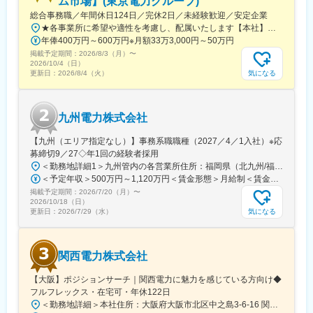
ム市場】(東京電力グループ)
総合事務職／年間休日124日／完休2日／未経験歓迎／安定企業
★各事業所に希望や適性を考慮し、配属いたします【本社】東京都千代田区内幸町1丁目1番3号※屋内原則禁煙（喫煙専用室設置あり）
年俸400万円～600万円※月額33万3,000円～50万円
掲載予定期間：
2026/8/3（月）
〜
2026/10/4（日）
気になる
更新日：
2026/8/4（火）
九州電力株式会社
【九州（エリア指定なし）】事務系職職種（2027／4／1入社）※応
募締切9／27◇年1回の経験者採用
＜勤務地詳細1＞九州管内の各営業所住所：福岡県（北九州/福岡地区）、佐賀県、長崎県、大分県、熊本県、宮崎県、鹿児島県 受動喫煙対策：屋内全面禁煙＜勤務地詳細2＞東京支社住所：東京都千代田区有楽町１-７-１ 有楽町電気ビルヂング北館７階勤務地最寄駅：京浜東北線／有楽町駅受動喫煙対策：屋内全面禁煙変更の範囲：会社の定める事業所（リモートワーク含む）
＜予定年収＞500万円～1,120万円＜賃金形態＞月給制＜賃金内訳＞月額（基本給）：200,000円～450,000円＜月給＞200,000円～450,000円＜昇給有無＞有＜残業手当＞有＜給与補足＞■賞与：年２回（6月、12月）、昇進：能力主義に基づく昇進管理※モデル年収（前年度実績に基づいて算出（時間外20時間程度/月 想定、賞与込み、扶養手当、その他手当含まず））：・33歳・主任クラス 年収：700～760 万円程度・41歳・副長クラス 年収：1,030～1,120 万円程度賃金はあくまでも目安の金額であり、選考を通じて上下する可能性があります。月給(月額)は固定手当を含めた表記です。
掲載予定期間：
2026/7/20（月）
〜
2026/10/18（日）
気になる
更新日：
2026/7/29（水）
関西電力株式会社
【大阪】ポジションサーチ｜関西電力に魅力を感じている方向け◆
フルフレックス・在宅可・年休122日
＜勤務地詳細＞本社住所：大阪府大阪市北区中之島3-6-16 関電ビルディング勤務地最寄駅：地下鉄四つ橋線／肥後橋駅受動喫煙対策：その他（原則禁煙（分煙））変更の範囲：ジョブローテーションに合わせて勤務地が当社各拠点（出向等含む）に変更となる可能性あり