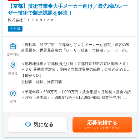
圧倒的な専門性を身につけることが可能です。
【京都】技術営業◆大手メーカー向け／最先端のレー
【業績好調の背景】販売網を活かした営業を行うため、営業先が
◎事業拡大フェーズのため、自ら考え、提案し、事業を前に進め
安定しています。上場して知名度を上げることにより、よりスム
ザー技術で製造課題を解決！
る経験を積むことができます。
ーズ
株式会社ＥＸ‐Ｆｕｓｉｏｎ
に営業活動が行えるような状態を実現し、更なる成長を目指しま
変更の範囲：会社の定める業務
正社員
す。
■期待する役割：
～自動車、航空宇宙、半導体など大手メーカーが顧客／顧客の製
現在、当社では数年後のIPOを目標に業務に取り組んでいます。今
造課題を、世界最高峰の「レーザー技術」で解決／レーザーの専
回ご入社いただく方にはIPOに向けて又IPO後においても中心とな
仕事内容
門知識は入社後にキャッチアップ可能／エンジニア出身の方も歓
って実務を推進していただきたいと考えております。
迎！～
＜勤務地詳細＞京都桂拠点住所：京都府京都市西京区御陵大原１
■当社の特徴：
－３６ 受動喫煙対策：屋内全面禁煙変更の範囲：会社の定める事
当社は、最先端のレーザー技術を活用し、自動車、航空宇宙、半
勤務地
電話設備の販売店として京都で創業した後、情報通信機器の販売
業所（リモートワーク含む）
【最寄り駅】
導体など、日本のモノづくりをリードする大手メーカーに対し
からインターネットサービスなど、時代の要請に応じて常にお客
上桂駅、桂駅、洛西口駅
て、最適な加工ソリューションを提供しています。
様のニーズにもとづいたサービスを半世紀以上にわたり展開して
お客様が抱える「生産性を上げたい」「新しい素材を加工した
まいりました。現在は、国内の電力関連事業にも参入しており
＜予定年収＞600万円～1,000万円＜賃金形態＞月給制＜賃金内訳
い」といった高度な要望に対し、当社の技術シーズを掛け合わせ
「ITと電力の総合商社」を自負するに至っております。
＞月額（基本給）：369,942円～617,063円固定残業手当/月：
て最適な解決策を提案するのが、今回募集する「技術営業」のミ
給与
多くの新電力各社が厳しい状況のなか、当社は自社で発電所を運
130,058円～216,937円（固定残業時間45時間0分/月）超過した時
ッションです。
営し市場からの調達と自社発電による供給をコントロールするこ
間外労働の残業手当は追加支給＜月給＞500,000円～834,000円
単に決まった製品を売るのではなく、顧客の課題をヒアリング
とで電力事業においても安定した収益をあげています。
（一律手当を含む）＜昇給有無＞有＜残業手当＞有＜給与補足＞※
し、社内の研究開発チームとタッグを組んで「オーダーメイドの
また、グループ会社を通じてバイオマス発電所×次世代型園芸施設
経験、能力、前職給与を考慮し、当社規定により決定します。賃
応募依頼する
解決策」を形にしていきます。
気になる
を運営。年間240トンのパプリカ栽培を通じてバイオマス発電所
金はあくまでも目安の金額であり、選考を通じて上下する可能性
（エージェントサービス）
の特徴であるカーボンニュートラルに加え、より環境に配慮した
があります。月給(月額)は固定手当を含めた表記です。
■業務内容：
カーボンマイナス（カーボンネガティブ）への取組など日本先駆