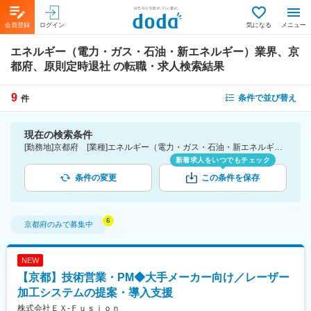
会員登録
ログイン
気になる
メニュー
エネルギー（電力・ガス・石油・新エネルギー）業界、京
都府、原則定時退社
の転職・求人検索結果
9
条件で並び替え
件
現在の検索条件
[勤務地]京都府 [業種]エネルギー（電力・ガス・石油・新エネルギー）業界 [詳細条件](休日・働き方)原則定時退社
新着求人をいつでもチェック
条件の変更
この条件を保存
京都府
のみで募集中
NEW
【京都】技術営業・PM◆大手メーカー向け／レーザー
加工システムの提案・導入支援
株式会社ＥＸ‐Ｆｕｓｉｏｎ