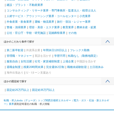
建設・プラント・不動産業界
コンサルティング・リサーチ業界・専門事務所・監査法人・税理士法人
人材サービス・アウトソーシング業界・コールセンター
小売業界
外食産業・飲食業界
運輸・物流業界
旅行・宿泊・レジャー業界
警備・清掃業界
理容・美容・エステ業界
教育業界
農林水産・鉱業
公社・官公庁・学校・研究施設
冠婚葬祭業界
その他
ほかのこだわり条件で探す
第二新卒歓迎
外資系企業
年間休日120日以上
フレックス勤務
管理職・マネジャー
英語を活かす
学歴不問
転勤なし（勤務地限定）
服装自由
女性活躍
社宅・家賃補助制度
上場企業
中国語を活かす
退職金制度
残業20時間未満
完全週休2日制
職種未経験歓迎
土日祝休み
海外出張あり
U・Iターン支援あり
ほかの固定給で探す
固定給25万円以上
固定給35万円以上
転職・求人doda（デューダ）トップ
関西
京都府
エネルギー（電力・ガス・石油・新エネルギ
ー）業界
原則定時退社の転職・求人情報