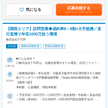
変更の範囲：会社の定める業務
近年、電気代は上昇傾向にあるため、お客様の関心も高く、アポ
（一律手当を含む）＜昇給有無＞有＜残業手当＞有＜給与補足＞■
イントから 3件に1件は成約 に繋がるやりがいあるお仕事です。
インセンティブ：個人の営業成績に応じて支給。■昇給：年4回 ■
▽外部研修
応募依頼する
気になる
賞与：なし。賃金はあくまでも目安の金額であり、選考を通じて
礼儀やマナーなど基礎からレクチャー。
（エージェントサービス）
■仕事の流れ：
上下する可能性があります。月給(月額)は固定手当を含めた表記で
▽座学研修
（1）【アポイント取得】
す。
扱う商材の知識や売れるコツを学びます。
突然の訪問や押し売りは一切ありません！
▽現場同行
お客様からのお問い合わせや紹介、また イオンモールなどの商業
先輩のそばで、実践を通じて契約までの流れを習得。
【関西エリア】訪問営業◆成約率8～9割×大手提携／直
施設での催事 を通じてアポイントを取得します。
できることが増えると、その分インセンティブも上がります！
行直帰で年収1000万狙う環境
ニーズのあるお客様とのお話が中心なので、未経験でも効率よく
提案に進めます。
株式会社T-TOP
★圧倒的にニーズの高い商材×顔なじみのお客様への提案で、未経
験からでも「成果を出しやすい」ことが魅力！
正社員
職種未経験歓迎
業種未経験歓迎
（2）【訪問・具体的な提案】
★適性に応じて、需要拡大中の太陽光発電・蓄電池といったエネ
アポが取れたお客様宅を訪問し、電気・ガスの使用状況やライフ
ルギー関連設備等の営業をお任せする場合があります。
スタイルを丁寧にヒアリング。
■どんな会社？
専用のシミュレーションツールを使って、5年後・10年後の家計
■モデル年収：
◎株式会社T-TOPは、太陽光発電やオール電化、住宅リフォーム
や生活の変化 を“見える化”します。
仕事内容
・27歳（入社1年目） 年収4,527,662円
といったエネルギー関連商材を軸に急成長している営業特化企業
「こんなに変わるんですね！」と喜んでもらえる瞬間が多いの
です。
・31歳 （入社３年目 年収6,611,358円
＜勤務地詳細1＞本社住所：大阪府大阪市中央区博労町3-5-1 御堂
も、この仕事の魅力です。
・35歳 (入社6年目） 年収10,805,430円
◎設立から約4年という短期間で、パナソニック・三菱電機・ダイ
筋グランタワー18F勤務地最寄駅：Osaka Metro御堂筋線／本町駅
キン・東芝など大手メーカーや電力会社と業務提携を実現。
勤務地
受動喫煙対策：敷地内喫煙可能場所あり＜勤務地詳細2＞和歌山県
（3）【成約】
【最寄り駅】
変更の範囲：会社の定める業務
◎大手の信頼と自社の営業ノウハウを掛け合わせ、全国トップク
和歌山市営業エリア住所：和歌山県和歌山市 受動喫煙対策：屋内
成約率は高く、訪問3件に1件のペースで契約に。
本町駅、心斎橋駅、堺筋本町駅
ラスの販売実績を構築しています。
全面禁煙＜勤務地詳細3＞京都府京都市営業エリア住所：京都府京
無理な押し売りは一切なく、お客様に納得いただく提案を行いま
◎訪問販売においては、顧客リスト・提案導線・トークスクリプ
都市 受動喫煙対策：屋内全面禁煙
＜予定年収＞620万円～1,000万円＜賃金形態＞月給制＜賃金内訳
す。
トまで徹底的に仕組み化。感覚ではなく「売れる構造」で結果を
＞月額（基本給）：215,000円～338,900円固定残業手当/月：
出し続けている会社です。
給与
65,000円（固定残業時間25時間0分/月）超過した時間外労働の残
≪入社後は…≫