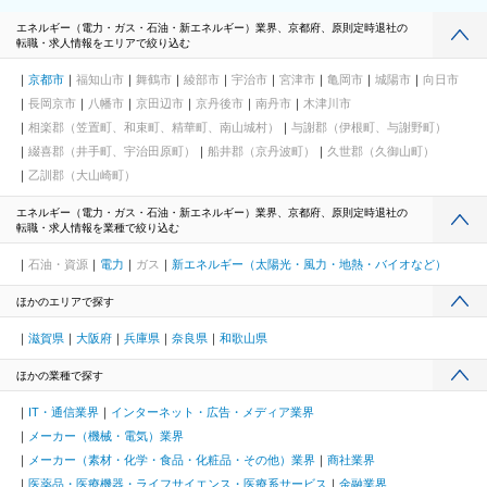
エネルギー（電力・ガス・石油・新エネルギー）業界、京都府、原則定時退社の
転職・求人情報をエリアで絞り込む
京都市
福知山市
舞鶴市
綾部市
宇治市
宮津市
亀岡市
城陽市
向日市
長岡京市
八幡市
京田辺市
京丹後市
南丹市
木津川市
相楽郡（笠置町、和束町、精華町、南山城村）
与謝郡（伊根町、与謝野町）
綴喜郡（井手町、宇治田原町）
船井郡（京丹波町）
久世郡（久御山町）
乙訓郡（大山崎町）
エネルギー（電力・ガス・石油・新エネルギー）業界、京都府、原則定時退社の
転職・求人情報を業種で絞り込む
石油・資源
電力
ガス
新エネルギー（太陽光・風力・地熱・バイオなど）
ほかのエリアで探す
滋賀県
大阪府
兵庫県
奈良県
和歌山県
ほかの業種で探す
IT・通信業界
インターネット・広告・メディア業界
メーカー（機械・電気）業界
メーカー（素材・化学・食品・化粧品・その他）業界
商社業界
医薬品・医療機器・ライフサイエンス・医療系サービス
金融業界