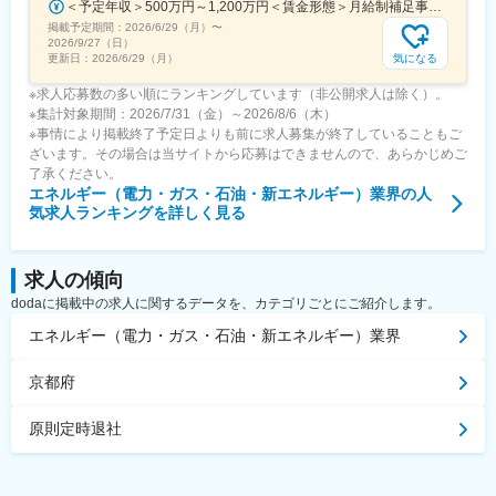
＜予定年収＞500万円～1,200万円＜賃金形態＞月給制補足事項なし＜賃金内訳＞月額（基本給）：250,000円～650,000円＜月給＞250,000円～650,000円＜昇給有無＞有＜残業手当＞有＜給与補足＞※上記年収（想定残業代を含む）は目安であり、詳細はスキル・経験を考慮し決定いたします。■賞与：年2回（支給月：6月・12月）■昇給：年1回（主に4月もしくは7月）賃金はあくまでも目安の金額であり、選考を通じて上下する可能性があります。月給(月額)は固定手当を含めた表記です。
掲載予定期間：
2026/6/29（月）
〜
2026/9/27（日）
気になる
更新日：
2026/6/29（月）
※求人応募数の多い順にランキングしています（非公開求人は除く）。
※集計対象期間：2026/7/31（金）～2026/8/6（木）
※事情により掲載終了予定日よりも前に求人募集が終了していることもご
ざいます。その場合は当サイトから応募はできませんので、あらかじめご
了承ください。
エネルギー（電力・ガス・石油・新エネルギー）業界
の人
気求人ランキングを詳しく見る
求人の傾向
dodaに掲載中の求人に関するデータを、カテゴリごとにご紹介します。
エネルギー（電力・ガス・石油・新エネルギー）業界
京都府
原則定時退社