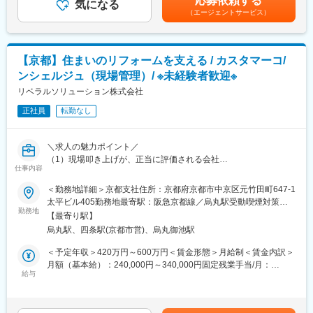
応募依頼する
◎提案相手は、大手メーカーの生産技術者や開発責任者です。技
■業務内容：
気になる
金はあくまでも目安の金額であり、選考を通じて上下する可能性
（エージェントサービス）
術的な深い対話を通じて、業界の最先端トレンドに触れながら信
レーザーを用いた新規プロセス技術の研究開発から、実験、評
があります。月給(月額)は固定手当を含めた表記です。
頼関係を築くことができます。
価、システムの構築まで、現場での実践を中心に幅広く担当しま
◎高度な技術的検証や実験は社内のエンジニアが担当します。営
す。
業一人で抱え込まず、チーム一丸となって提案を形にするスタイ
【京都】住まいのリフォームを支える / カスタマーコ/
ルです。
■業務詳細：
ンシェルジュ（現場管理）/ ※未経験者歓迎※
◇レーザープロセス開発・照射実験
変更の範囲：会社の定める業務
・レーザーを用いた新規加工プロセスの研究開発
リベラルソリューション株式会社
・レーザー照射条件、光学・プロセス条件のパラメーター選定お
正社員
転勤なし
よび開発
・自社実験室における試作加工・検証実験の実行
◇システム・光学ユニットの構築・検証
＼求人の魅力ポイント／
・実験・評価用レーザーシステム、および光学・機械・制御シス
（1）現場叩き上げが、正当に評価される会社
テムの簡易設計
仕事内容
当社では、学歴や肩書きよりも「現場で何をやってきたか」を
・光学ユニット（レンズ、ミラー、センサー等）の選定・アセン
評価します。「現場上がりだから管理は無理」
＜勤務地詳細＞京都支社住所：京都府京都市中京区元竹田町647-1
ブリ・調整
そんな空気は一切ありません。
太平ビル405勤務地最寄駅：阪急京都線／烏丸駅受動喫煙対策：
◇データ解析・性能評価・改善
（2）管理側へ、本気で育てる体制
勤務地
屋内全面禁煙変更の範囲：会社の定める事業所
・試作品や実験サンプルの測定、材料構造・加工品質の評価・解
【最寄り駅】
最初は先輩社員と同行しながら、段階的に管理業務を引き継ぎ
析
烏丸駅、四条駅(京都市営)、烏丸御池駅
ます。
・得られた評価結果のデータ分析、および技術課題に対するプロ
（3）小規模チームだから、実力が埋もれない
＜予定年収＞420万円～600万円＜賃金形態＞月給制＜賃金内訳＞
セス改善案の策定
2～5名規模の現場が中心。だからこそ、「やっているのに評価
月額（基本給）：240,000円～340,000円固定残業手当/月：
◇技術検証および共同開発対応
されない」ということがありません。
給与
110,000円～160,000円（固定残業時間40時間0分/月）超過した時
・顧客や共同研究先（大学・研究機関）との共同技術開発におけ
あなたの段取り一つで現場が変わる。その手応えを、ダイレクト
間外労働の残業手当は追加支給＜月給＞350,000円～500,000円
る実証実験の推進・立ち会い
に感じられます。
（一律手当を含む）＜昇給有無＞有＜残業手当＞有＜給与補足＞■
・技術データの整理とレポート作成