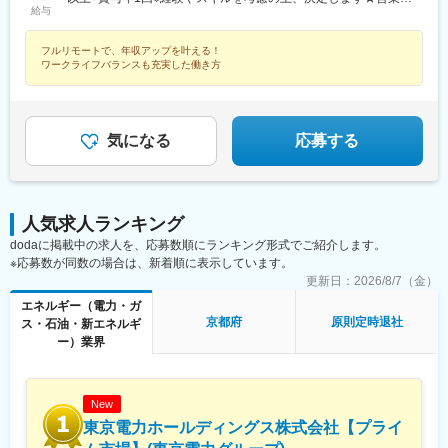
給与
・大手企業の名刺使用＝顧客の信頼を獲得しやすい
の平均年収600万円
・既存顧客メイン＝無駄な営業活動を削減
・高単価商材＝1件ごとの収益インパクトが大きい
フルリモートで、年収アップを叶える！
ワークライフバランスも充実した働き方
・直行直帰＝1日の時間をすべて営業に使える
■組織
年齢・社歴関係なく、数字で評価。販売・サービス業からの転職
者が多く、9割以上がインセンティブを獲得しています。
気になる
応募する
■働き方
・完全直行直帰（出社不要）
・事務作業最小限
人気求人ランキング
・休日や働き方は自己管理
dodaに掲載中の求人を、応募数順にランキング形式でご紹介します。
※安定・WLBを求める方には不向きです
※応募数が同数の場合は、新着順に表示しています。
更新日：
2026/8/7（金）
＼この求人のポイント／
（1）成約率8～9割（既存顧客×提携大手商材）
エネルギー（電力・ガ
（2）平均歩合284万円（入社1.5年実績）
京都府
原則定時退社
ス・石油・新エネルギ
（3）パナソニック・三菱電機など大手企業と提携
ー）業界
New
東京電力ホールディングス株式会社【プライ