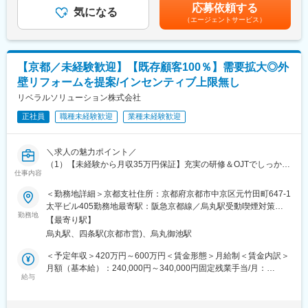
給与・年収に関しては経験やスキルを最大限考慮いたします。■昇
応募依頼する
■業務概要：
気になる
給：年2回 ■賞与：賞与に関しては所属部署実績により最大年2回2
■ポジションの魅力：
（エージェントサービス）
戸建住宅を中心としたリフォーム工事における施工管理業務をお
か月分の支給賃金はあくまでも目安の金額であり、選考を通じて
◇机上の空論ではなく、実際にレーザーを照射し、材料がどう変
任せします。
上下する可能性があります。月給(月額)は固定手当を含めた表記で
化するかを自ら評価・検証していく「リアルな開発」に徹底的に
具体的には
す。
コミットできます
・工事スケジュールの作成・管理
◇光学、機械、電気、制御、材料工学など、幅広い要素技術が絡
【京都／未経験歓迎】【既存顧客100％】需要拡大◎外
・協力業者（職人・外注先）との調整
み合う最先端レーザーシステムに触れることで、一分野に閉じな
壁リフォームを提案/インセンティブ上限無し
・現場の安全・品質・進捗管理
い総合的な技術力が身につきます
・資材の手配・原価管理
リベラルソリューション株式会社
◇スタートアップならではの意思決定の速さにより、「仮説を立
・お客様との現場対応・進捗報告
ててすぐ実験する」といったスピード感で研究開発をリードでき
正社員
職種未経験歓迎
業種未経験歓迎
・工事完了後の引き渡し対応
ます
※新築ではなくリフォーム工事が中心のため、
現場をコントロールしやすいのが特徴です。
変更の範囲：会社の定める業務
＼求人の魅力ポイント／
（1）【未経験から月収35万円保証】充実の研修＆OJTでしっかり
■仕事の流れ
仕事内容
サポート！
（1） 工事前の準備
（2）【未経験から成長】基礎から研修◎外部研修・座学・現場同
＜勤務地詳細＞京都支社住所：京都府京都市中京区元竹田町647-1
現場を確認し、工事スケジュールを作成。
行の3段階で最短1カ月で実践力を獲得！早期昇格も目指せる!
太平ビル405勤務地最寄駅：阪急京都線／烏丸駅受動喫煙対策：
必要な資材の手配や協力業者との打ち合わせを行います。
（3）【未経験でも成果が出しやすい】100%既存顧客×業界注目
勤務地
屋内全面禁煙変更の範囲：会社の定める事業所
【最寄り駅】
の新工法でニーズが強く成果が出しやすい環境！
（2） 工事スタート
烏丸駅、四条駅(京都市営)、烏丸御池駅
職人さんと連携しながら、
■業務概要：
＜予定年収＞420万円～600万円＜賃金形態＞月給制＜賃金内訳＞
安全・品質・進捗を管理。
すでに信頼関係のある既存のお客様へ、住まいの健康を守る外壁
月額（基本給）：240,000円～340,000円固定残業手当/月：
段取りよく現場をコントロールします。
リフォームをご提案します。
給与
110,000円～160,000円（固定残業時間40時間0分/月）超過した時
間外労働の残業手当は追加支給＜月給＞350,000円～500,000円
（3） 進捗確認・お客様対応
◎定期点検・ご案内
（一律手当を含む）＜昇給有無＞有＜残業手当＞有＜給与補足＞■
工事の進み具合を確認し、