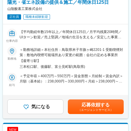
*対象エリア：鳥取県、島根県がメインですが、一部、山陽地方、
陽光・省エネ設備の提供＆施工／年間休日125日
関東、関西、九州のオーダーが入ることがあります。その際は、
山陰酸素工業株式会社
出張対応となります。
正社員
職種未経験歓迎
■求人の魅力ポイント：
【幅広い住宅案件を対応】
【平均勤続年数15年以上／年間休日125日／月平均残業20時間／
山陰酸素工業では、お客様一人ひとりのライフスタイルに合わせ
UIターン歓迎／売上堅調／地域の生活を支える／安定した事業基
た住まいづくりを大切にしています。新築住宅だけでなく、住ま
仕事内容
盤を築いています】
いのリフォームや古民家再生など幅広い案件に携わることがで
き、建築技術者として多彩な経験を積める環境です。
＜勤務地詳細＞本社住所：鳥取県米子市旗ヶ崎2201-1 受動喫煙対
■当社について：
策：敷地内喫煙可能場所あり変更の範囲：会社の定める事業所
ガスの製造・販売及びガス関連器材の販売から設備設置までを行
勤務地
【地場で培った総合力】
【最寄り駅】
っている当社。この度、新たに電気施工管理職を募集します。一
エネルギー事業で培った山陰酸素グループの総合力を活かした住
三本松口駅、後藤駅、富士見町駅(鳥取県)
般住宅や工場、オフィスビル、商業施設等に当社が提供する設備
環境提案が可能です。地域密着企業として山陰エリアの住まいづ
の設置工事の施工管理をご担当いただきます。
くりに貢献ができます。
＜予定年収＞400万円～550万円＜賃金形態＞月給制＜賃金内訳＞
月額（基本給）：238,000円～330,000円＜月給＞238,000円～
■業務内容：
給与
変更の範囲：会社の定める業務
330,000円＜昇給有無＞有＜残業手当＞有＜給与補足＞■賞与：年
電気工事の施工管理をご担当いただきます。
2回（4.8か月）■昇給：年1回*提示年収は、現年収を考慮して、決
太陽光発電設備や省エネ設備(ガス発電の機械等)の工事が主な案件
定します。賃金はあくまでも目安の金額であり、選考を通じて上
です。
下する可能性があります。月給(月額)は固定手当を含めた表記で
応募依頼する
＜具体的には＞
気になる
す。
（エージェントサービス）
・施工計画書作成
・工程管理、安全管理、品質管理
・職人対応
・近隣住民への説明
NEW