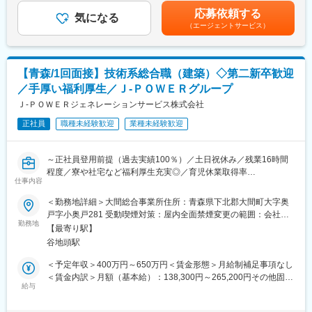
その後、当社の各プロジェクトに参画いただき、当社の専用シス
れ、リスクを正しく見極めコントロールできる事業者に集約され
年度実績：年間200,000円程度)を含んでおります。賃金はあくま
応募依頼する
テムのさらなる充実化にチャレンジしていただきます。
気になる
ていく時代へと移り変わっていくことになります。 「業界のスタ
でも目安の金額であり、選考を通じて上下する可能性がありま
（エージェントサービス）
社外ツールを用い、当社が作成した学習プログラムを通じてアプ
ンダードをつくる」面白さを、是非一緒に体感していただきたい
す。月給(月額)は固定手当を含めた表記です。
リケーション開発の習得を目指します。
です。国と連携した取り組み等もあるので、関わることのできる
自己学習意欲のある方には上記同様、社内承認を経て会社負担に
範囲が広く、興味を持っていただける方は非常にやりがいを感じ
てその他のIT学習プログラムを提供しています。
ていただけると思います。
【青森/1回面接】技術系総合職（建築）◇第二新卒歓迎
開発業務は社内で行っており、基本的に社外勤務はございませ
／手厚い福利厚生／Ｊ‐ＰＯＷＥＲグループ
ん。フルリモートで学習を進めていただきますが、社内全体とし
変更の範囲：会社の定める業務
ておおらかな方が多く、質問しやすい環境です。新しいことを学
Ｊ‐ＰＯＷＥＲジェネレーションサービス株式会社
ぶのが好きで、エンジニアとしてスキルアップしていきたい方を
正社員
職種未経験歓迎
業種未経験歓迎
歓迎します。
■職務詳細について
～正社員登用前提（過去実績100％）／土日祝休み／残業16時間
電力の需給管理や料金算定などのサービスを提供するために、自
程度／寮や社宅など福利厚生充実◎／育児休業取得率
社開発の独自システムを使用しています。
仕事内容
100％（2024年度実績）／定年65歳で長期就業可能／火力発電設
スキルに合わせて、要件定義などの上流工程から、システム保守
備運営のすべてを担う会社です／プライム上場で日本有数の電力
＜勤務地詳細＞大間総合事業所住所：青森県下北郡大間町大字奥
運用まで幅広くご担当いただきます。
会社である電源開発株式会社の100％子会社～
戸字小奥戸281 受動喫煙対策：屋内全面禁煙変更の範囲：会社の
＜システム例＞
勤務地
定める事業所
・需給管理システム
【最寄り駅】
■業務概要：
・料金算定システム
谷地頭駅
同社の管理する火力発電プラントの建築関係（煙突、サイロ、倉
・顧客管理システム
庫、事務所といった建物全般）の点検・保守計画の立案から、補
＜予定年収＞400万円～650万円＜賃金形態＞月給制補足事項なし
など
修・新設工事の管理・実施、関係部署・機関との調整を担当しま
＜賃金内訳＞月額（基本給）：138,300円～265,200円その他固定
す。
給与
手当/月：113,000円＜月給＞251,300円～378,200円＜昇給有無＞
■働く環境
有＜残業手当＞有＜給与補足＞■昇給年1回（4月）、賞与年2回
・入社初日から在宅勤務（フルリモートワーク）が可能です。
■具体的に：