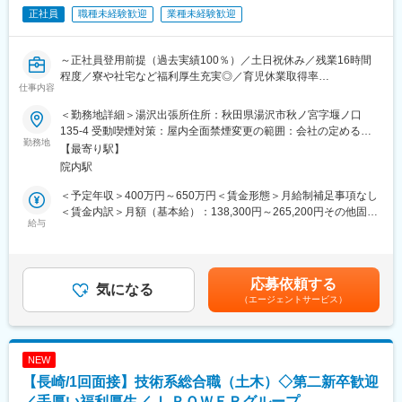
東京電力など大手へ電力・エネルギーを安定供給。
正社員
職種未経験歓迎
業種未経験歓迎
▼17:00頃 退社
火力発電所の副産物をセメント原料や肥料として活用するなど、
環境配慮型の循環社会を目指した事業を展開しています。
■就業環境について：
～正社員登用前提（過去実績100％）／土日祝休み／残業16時間
◇平均残業16時間
程度／寮や社宅など福利厚生充実◎／育児休業取得率
◇土日祝休み／年間休日123日
変更の範囲：会社の定める業務
仕事内容
100％（2024年度実績）／定年65歳で長期就業可能／火力発電設
◇平均の有給休暇取得日数19.6日
備運営のすべてを担う会社です／プライム上場で日本有数の電力
◇育児休業取得率100％（2024年度実績）
＜勤務地詳細＞湯沢出張所住所：秋田県湯沢市秋ノ宮字堰ノ口
会社である電源開発株式会社の100％子会社～
＊社員の健康と充実した生活に配慮した生産性の高い職場の実現
135-4 受動喫煙対策：屋内全面禁煙変更の範囲：会社の定める事
勤務地
のために「時間外労働、有給取得の見える化」や「No残業デーの
業所
【最寄り駅】
■業務概要：
更なる徹底」など会社全体として取り組みをしております。
院内駅
同社の管理する火力発電プラントの土木関係の点検・保守計画の
立案から、補修・新設工事の管理・実施、関係部署・機関との調
■当社の魅力について：
＜予定年収＞400万円～650万円＜賃金形態＞月給制補足事項なし
整を担当します。
◎ 手厚い福利厚生
＜賃金内訳＞月額（基本給）：138,300円～265,200円その他固定
給与
寮・社宅完備のほか、社員持株制度、カフェテリアプラン、保養
手当/月：113,000円＜月給＞251,300円～378,200円＜昇給有無＞
■具体的に：
所利用など、安心して働ける福利厚生が整っています。
有＜残業手当＞有＜給与補足＞■昇給年1回（4月）、賞与年2回
【建築設備の技術総括】
◎ 充実した教育・研修制度
（6・12月）■モデル年収：・30歳扶養0名：540万円・35歳扶養1
・火力発電所の建築設備に係る技術総括及び社内外調整
教育・研修制度を通じて、着実なキャリアアップを支援します。
名：680万円・40歳扶養2名：810万円※1.上記年収は本店勤務にて
応募依頼する
・火力運営事業所技術支援
気になる
（1） 資格取得向け外部講習は上限なく会社負担。平日の研修も
試算、残業手当21H/円を含む※2.社宅、寮、借上げ社宅はモデル年
（エージェントサービス）
・大型工事計画の設計・発注支援
業務時間扱い。
収に含まれません。賃金はあくまでも目安の金額であり、選考を
（2） 資格試験の受験料、旅費・交通費・宿泊費は全額会社負
通じて上下する可能性があります。月給(月額)は固定手当を含めた
■1日の流れ：
担。
表記です。
▼8:20出社
（3） 合格時は祝金支給（技術士30万円、施工管理3～10万
NEW
▼8:30ミーティング、メールやスケジュールのチェック
円）。
【長崎/1回面接】技術系総合職（土木）◇第二新卒歓迎
▼9:00修繕作業対応等
（4） 各拠点の合格者である先輩が、試験傾向や面接対策まで手
▼13:00各自スケジュール管理による、デスクワーク、各種資料作
／手厚い福利厚生／Ｊ‐ＰＯＷＥＲグループ