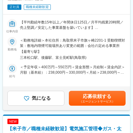
正社員
職種未経験歓迎
【平均勤続年数15年以上／年間休日125日／月平均残業20時間／
売上堅調／安定した事業基盤を築いています】
仕事内容
■当社について：
＜勤務地詳細＞本社住所：鳥取県米子市旗ヶ崎2201-1 受動喫煙対
ガスの製造・販売及びガス関連器材の販売から設備設置までを行
策：敷地内喫煙可能場所あり変更の範囲：会社の定める事業所
っている当社。今回は当社のハウジング事業において、新築住宅
勤務地
【最寄り駅】
「さんその家」、リフォーム、古民家改修などの建築プロジェク
三本松口駅、後藤駅、富士見町駅(鳥取県)
トの施工管理業務を担当していただきます。お客様の理想の暮ら
しを形にし、地域に根ざした住まいづくりを支える仕事です。
＜予定年収＞400万円～550万円＜賃金形態＞月給制＜賃金内訳＞
月額（基本給）：238,000円～330,000円＜月給＞238,000円～
■具体的な業務内容：
給与
330,000円＜昇給有無＞有＜残業手当＞有＜給与補足＞■賞与：年
・新築住宅・リフォーム・古民家改修工事の施工管理
2回（4.8か月）■昇給：年1回*提示年収は、現年収を考慮して、決
・工程管理、品質管理、安全管理、原価管理
定します。賃金はあくまでも目安の金額であり、選考を通じて上
・お客様や設計担当との打ち合わせ
下する可能性があります。月給(月額)は固定手当を含めた表記で
応募依頼する
・協力会社や職人との工程調整
気になる
す。
（エージェントサービス）
・資材の手配および発注管理
・現場巡回、進捗確認
・各種申請書類・工事関連書類の作成
・引き渡し後のアフターフォロー対応
NEW
【米子市／職種未経験歓迎】電気施工管理◆ガス・太
*対象施設：新築住宅、一般住宅リフォーム、古民家改修等