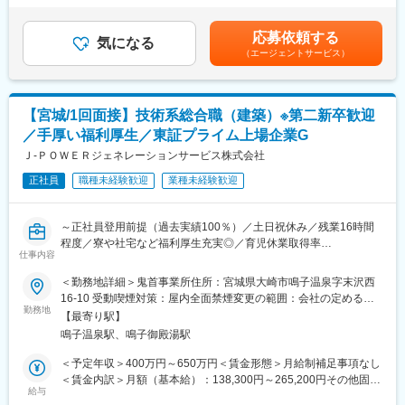
■具体的に：
（6・12月）■モデル年収：・30歳扶養0名：540万円・35歳扶養1
寮・社宅完備のほか、社員持株制度、カフェテリアプラン、保養
【建築設備の技術総括】
名：680万円・40歳扶養2名：810万円※1.上記年収は本店勤務にて
所利用など、安心して働ける福利厚生が整っています。
応募依頼する
・火力発電所の建築設備に係る技術総括及び社内外調整
気になる
試算、残業手当21H/円を含む※2.社宅、寮、借上げ社宅はモデル年
◎ 充実した教育・研修制度
（エージェントサービス）
・火力運営事業所技術支援
収に含まれません。賃金はあくまでも目安の金額であり、選考を
教育・研修制度を通じて、着実なキャリアアップを支援します。
・大型工事計画の設計・発注支援
通じて上下する可能性があります。月給(月額)は固定手当を含めた
（1） 資格取得向け外部講習は上限なく会社負担。平日の研修も
表記です。
業務時間扱い。
■1日の流れ：
（2） 資格試験の受験料、旅費・交通費・宿泊費は全額会社負
【宮城/1回面接】技術系総合職（建築）※第二新卒歓迎
▼8:20出社
担。
／手厚い福利厚生／東証プライム上場企業G
▼8:30ミーティング、メールやスケジュールのチェック
（3） 合格時は祝金支給（技術士30万円、施工管理3～10万
▼9:00修繕作業対応等
Ｊ‐ＰＯＷＥＲジェネレーションサービス株式会社
円）。
▼13:00各自スケジュール管理による、デスクワーク、各種資料作
（4） 各拠点の合格者である先輩が、試験傾向や面接対策まで手
正社員
職種未経験歓迎
業種未経験歓迎
成
厚くサポート。
▼16:00打ち合わせ、社内会議 他
◎ J-POWERグループの安定性
▼17:00頃 退社
東京電力など大手へ電力・エネルギーを安定供給。
～正社員登用前提（過去実績100％）／土日祝休み／残業16時間
火力発電所の副産物をセメント原料や肥料として活用するなど、
程度／寮や社宅など福利厚生充実◎／育児休業取得率
■就業環境について：
仕事内容
環境配慮型の循環社会を目指した事業を展開しています。
100％（2024年度実績）／定年65歳で長期就業可能／火力発電設
◇平均残業16時間
備運営のすべてを担う会社です／プライム上場で日本有数の電力
＜勤務地詳細＞鬼首事業所住所：宮城県大崎市鳴子温泉字末沢西
◇土日祝休み／年間休日123日
会社である電源開発株式会社の100％子会社～
16-10 受動喫煙対策：屋内全面禁煙変更の範囲：会社の定める事
◇平均の有給休暇取得日数19.6日
変更の範囲：会社の定める業務
勤務地
業所
◇育児休業取得率100％（2024年度実績）
【最寄り駅】
■業務概要：
＊社員の健康と充実した生活に配慮した生産性の高い職場の実現
鳴子温泉駅、鳴子御殿湯駅
同社の管理する火力発電プラントの建築関係（煙突、サイロ、倉
のために「時間外労働、有給取得の見える化」や「No残業デーの
庫、事務所といった建物全般）の点検・保守計画の立案から、補
＜予定年収＞400万円～650万円＜賃金形態＞月給制補足事項なし
更なる徹底」など会社全体として取り組みをしております。
修・新設工事の管理・実施、関係部署・機関との調整を担当しま
＜賃金内訳＞月額（基本給）：138,300円～265,200円その他固定
す。
給与
手当/月：113,000円＜月給＞251,300円～378,200円＜昇給有無＞
■当社の魅力について：