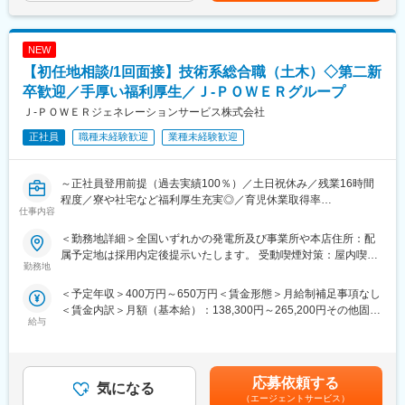
（2） 資格試験の受験料、旅費・交通費・宿泊費は全額会社負
通じて上下する可能性があります。月給(月額)は固定手当を含めた
■1日の流れ：
担。
表記です。
▼8:20出社
（3） 合格時は祝金支給（技術士30万円、施工管理3～10万
NEW
▼8:30ミーティング、メールやスケジュールのチェック
円）。
【初任地相談/1回面接】技術系総合職（土木）◇第二新
▼9:00修繕作業対応等
（4） 各拠点の合格者である先輩が、試験傾向や面接対策まで手
▼13:00各自スケジュール管理による、デスクワーク、各種資料作
卒歓迎／手厚い福利厚生／Ｊ‐ＰＯＷＥＲグループ
厚くサポート。
成
◎ J-POWERグループの安定性
Ｊ‐ＰＯＷＥＲジェネレーションサービス株式会社
▼16:00打ち合わせ、社内会議 他
東京電力など大手へ電力・エネルギーを安定供給。
正社員
職種未経験歓迎
業種未経験歓迎
▼17:00頃 退社
火力発電所の副産物をセメント原料や肥料として活用するなど、
環境配慮型の循環社会を目指した事業を展開しています。
■就業環境について：
～正社員登用前提（過去実績100％）／土日祝休み／残業16時間
◇平均残業16時間
程度／寮や社宅など福利厚生充実◎／育児休業取得率
◇土日祝休み／年間休日123日
変更の範囲：会社の定める業務
仕事内容
100％（2024年度実績）／定年65歳で長期就業可能／火力発電設
◇平均の有給休暇取得日数19.6日
備運営のすべてを担う会社です／プライム上場で日本有数の電力
◇育児休業取得率100％（2024年度実績）
＜勤務地詳細＞全国いずれかの発電所及び事業所や本店住所：配
会社である電源開発株式会社の100％子会社～
＊社員の健康と充実した生活に配慮した生産性の高い職場の実現
属予定地は採用内定後提示いたします。 受動喫煙対策：屋内喫煙
勤務地
のために「時間外労働、有給取得の見える化」や「No残業デーの
可能場所あり変更の範囲：会社の定める事業所
■業務概要：
更なる徹底」など会社全体として取り組みをしております。
＜予定年収＞400万円～650万円＜賃金形態＞月給制補足事項なし
同社の管理する火力発電プラントの土木関係の点検・保守計画の
＜賃金内訳＞月額（基本給）：138,300円～265,200円その他固定
立案から、補修・新設工事の管理・実施、関係部署・機関との調
■当社の魅力について：
給与
手当/月：113,000円＜月給＞251,300円～378,200円＜昇給有無＞
整を担当します。
◎ 手厚い福利厚生
有＜残業手当＞有＜給与補足＞■昇給年1回（4月）、賞与年2回
寮・社宅完備のほか、社員持株制度、カフェテリアプラン、保養
（6・12月）■モデル年収：・30歳扶養0名：540万円・35歳扶養1
■具体的に：
所利用など、安心して働ける福利厚生が整っています。
名：680万円・40歳扶養2名：810万円※1.上記年収は本店勤務にて
【建築設備の技術総括】
応募依頼する
◎ 充実した教育・研修制度
気になる
試算、残業手当21H/円を含む※2.社宅、寮、借上げ社宅はモデル年
・火力発電所の建築設備に係る技術総括及び社内外調整
教育・研修制度を通じて、着実なキャリアアップを支援します。
（エージェントサービス）