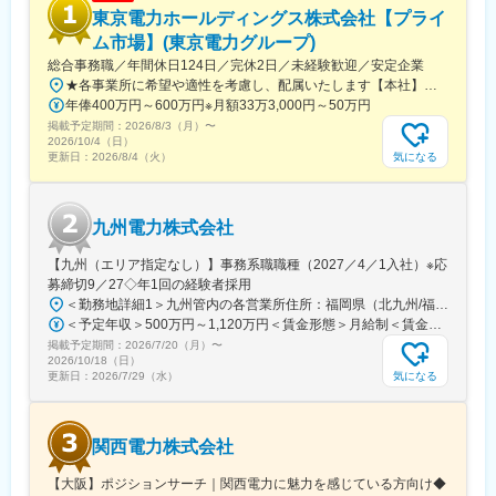
■当社の魅力について：
東京電力ホールディングス株式会社【プライ
◎ 手厚い福利厚生
ム市場】(東京電力グループ)
寮・社宅完備のほか、社員持株制度、カフェテリアプラン、保養
総合事務職／年間休日124日／完休2日／未経験歓迎／安定企業
所利用など、安心して働ける福利厚生が整っています。
★各事業所に希望や適性を考慮し、配属いたします【本社】東京都千代田区内幸町1丁目1番3号※屋内原則禁煙（喫煙専用室設置あり）
◎ 充実した教育・研修制度
年俸400万円～600万円※月額33万3,000円～50万円
教育・研修制度を通じて、着実なキャリアアップを支援します。
掲載予定期間：
（1） 資格取得向け外部講習は上限なく会社負担。平日の研修も
2026/8/3（月）
〜
2026/10/4（日）
業務時間扱い。
気になる
更新日：
2026/8/4（火）
（2） 資格試験の受験料、旅費・交通費・宿泊費は全額会社負
担。
（3） 合格時は祝金支給（技術士30万円、施工管理3～10万
九州電力株式会社
円）。
（4） 各拠点の合格者である先輩が、試験傾向や面接対策まで手
【九州（エリア指定なし）】事務系職職種（2027／4／1入社）※応
厚くサポート。
募締切9／27◇年1回の経験者採用
◎ J-POWERグループの安定性
＜勤務地詳細1＞九州管内の各営業所住所：福岡県（北九州/福岡地区）、佐賀県、長崎県、大分県、熊本県、宮崎県、鹿児島県 受動喫煙対策：屋内全面禁煙＜勤務地詳細2＞東京支社住所：東京都千代田区有楽町１-７-１ 有楽町電気ビルヂング北館７階勤務地最寄駅：京浜東北線／有楽町駅受動喫煙対策：屋内全面禁煙変更の範囲：会社の定める事業所（リモートワーク含む）
東京電力など大手へ電力・エネルギーを安定供給。
＜予定年収＞500万円～1,120万円＜賃金形態＞月給制＜賃金内訳＞月額（基本給）：200,000円～450,000円＜月給＞200,000円～450,000円＜昇給有無＞有＜残業手当＞有＜給与補足＞■賞与：年２回（6月、12月）、昇進：能力主義に基づく昇進管理※モデル年収（前年度実績に基づいて算出（時間外20時間程度/月 想定、賞与込み、扶養手当、その他手当含まず））：・33歳・主任クラス 年収：700～760 万円程度・41歳・副長クラス 年収：1,030～1,120 万円程度賃金はあくまでも目安の金額であり、選考を通じて上下する可能性があります。月給(月額)は固定手当を含めた表記です。
火力発電所の副産物をセメント原料や肥料として活用するなど、
掲載予定期間：
環境配慮型の循環社会を目指した事業を展開しています。
2026/7/20（月）
〜
2026/10/18（日）
気になる
更新日：
2026/7/29（水）
変更の範囲：会社の定める業務
関西電力株式会社
【大阪】ポジションサーチ｜関西電力に魅力を感じている方向け◆