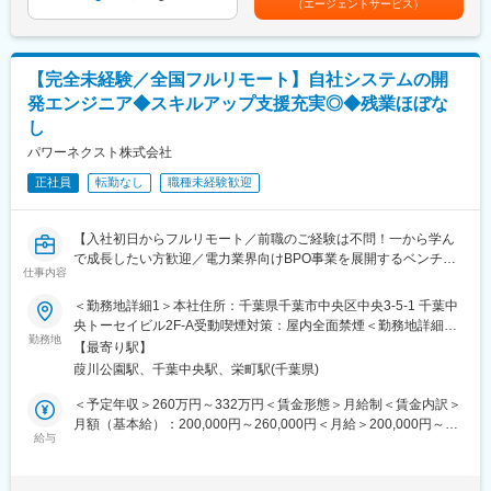
（エージェントサービス）
・修繕工事立会い
◎ 充実した教育・研修制度
・発電量測定データの分析
教育・研修制度を通じて、着実なキャリアアップを支援します。
・報告書作成
（1） 資格取得向け外部講習は上限なく会社負担。平日の研修も
・案件立ち上げ
業務時間扱い。
【完全未経験／全国フルリモート】自社システムの開
・年間保守計画の作成 等
（2） 資格試験の受験料、旅費・交通費・宿泊費は全額会社負
発エンジニア◆スキルアップ支援充実◎◆残業ほぼな
※発電所によって業務内容が少し異なる場合がございます。
担。
し
（3） 合格時は祝金支給（技術士30万円、施工管理3～10万
■当社の魅力：
円）。
パワーネクスト株式会社
国の主導するガイド策定にも主査として係わっており、技術等固
（4） 各拠点の合格者である先輩が、試験傾向や面接対策まで手
正社員
転勤なし
職種未経験歓迎
有の要件については教育・バックアップ体制も整っています。
厚くサポート。
◎キャリアアップを目指せる環境
◎ J-POWERグループの安定性
当社には各分野のエキスパートが集結しており、太陽光発電所の
東京電力など大手へ電力・エネルギーを安定供給。
【入社初日からフルリモート／前職のご経験は不問！一から学ん
開発設計から運用保守まで様々な事業課題のサポートを行ってお
火力発電所の副産物をセメント原料や肥料として活用するなど、
で成長したい方歓迎／電力業界向けBPO事業を展開するベンチャ
り、すべてのサポートを一貫してできる企業はほとんどありませ
環境配慮型の循環社会を目指した事業を展開しています。
仕事内容
ー企業／自社システム開発】
ん。 そのため、「ただ施工して終わり」「修理をして終わり」で
はなく、技術コンサルやデューデリジェンスの視点からお客様と
＜勤務地詳細1＞本社住所：千葉県千葉市中央区中央3-5-1 千葉中
■職務内容について
関わることができます。他企業では経験することが難しい部分に
変更の範囲：会社の定める業務
央トーセイビル2F-A受動喫煙対策：屋内全面禁煙＜勤務地詳細2
当社は、電力小売事業者様のエネルギーマネジメント業務を受託
勤務地
まで介入することができるため、高いスキル・技術を身に付ける
＞東京住所：東京都 受動喫煙対策：屋内全面禁煙
【最寄り駅】
運営している、2020年設立のベンチャー企業です。
ことが可能です。これまでの経験を活かしながら、更なるキャリ
葭川公園駅、千葉中央駅、栄町駅(千葉県)
ご入社後は、事業を支えている自社システムの開発をお任せしま
アアップを目指せる環境が当社には整っています。
す。
＜予定年収＞260万円～332万円＜賃金形態＞月給制＜賃金内訳＞
◎「業界のスタンダード」をつくる立場
月額（基本給）：200,000円～260,000円＜月給＞200,000円～
■入社後の流れ
給与
当社は他社に先駆けてアセットマネジメントの必要性を謳い、再
260,000円＜昇給有無＞有＜残業手当＞有＜給与補足＞※経験やス
会社負担で配布する書籍や外部の学習媒体などを活用し、半年を
生可能エネルギー業界のリスク評価のパイオニアとして活動して
キルを考慮して決定します。当初1年間は人事考課対象外となりま
目安にプログラミングスキルの習得を目指していただきます。
きました。今後、ますますアセットマネジメントの必要性が問わ
すが、1年後以降に対象となった際の賞与支給を想定した金額(前