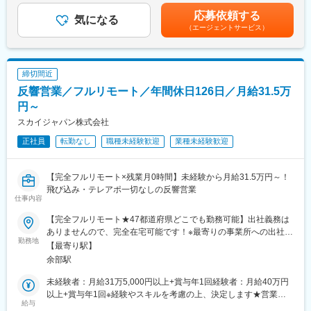
◎社長や役員クラスへの提案(BtoB)が中心、質の高い商談に集中
点検、故障対応、補修工事、交換工事など
以外の扶養親族：月5千賃金はあくまでも目安の金額であり、選考
応募依頼する
できる
気になる
を通じて上下する可能性があります。月給(月額)は固定手当を含め
（エージェントサービス）
→既存顧客や提携パートナーからの紹介が80％を超えているのが
■働く環境：
た表記です。
サービスの特徴
土日祝休み、年間休日124日、月の平均残業時間は14時間と非常
◎ 成果は年4回インセンティブで還元
に良い就業環境です。また、資格支援制度や各種研修(国内外)が用
→実績に応じて年収アップを実現しやすい評価制度
意されており、スキルアップをしながら就業していくことが可能
締切間近
です。
反響営業／フルリモート／年間休日126日／月給31.5万
変更の範囲：会社の定める業務
■充実の福利厚生：
円～
各種福利厚生が充実しており、ライフステージに合わせて長期就
スカイジャパン株式会社
業がしやすい環境です。
正社員
転勤なし
職種未経験歓迎
業種未経験歓迎
＜一例＞
・家賃補助：家賃の70%（単身→上限3万円、扶養家族あり→上限
4万円）
【完全フルリモート×残業月0時間】未経験から月給31.5万円～！
・住宅補助：単身→3万円、扶養家族あり→4万円
飛び込み・テレアポ一切なしの反響営業
・扶養補助：配偶者：1万円、配偶者以外の扶養親族：5千円
仕事内容
・連続特別有給休暇（5日間）あり
・確定拠出年金制度有
【完全フルリモート★47都道府県どこでも勤務可能】出社義務は
ありませんので、完全在宅可能です！※最寄りの事業所への出社を
勤務地
■当社について：
希望される場合はご相談ください＜本社＞兵庫県姫路市東夢前台
【最寄り駅】
国内の大手風力発電デベロッパー日本風力開発グループの一員と
3-62└JR姫新線「播磨高岡駅」より車で5分└「余部駅」より車で
余部駅
して、国内約300箇所の風力発電のO&M事業を実施しています。
6分◎事業所への出社の場合、車通勤可能です！（駐車場完備）
世界の発電事業の投資の約20%は風力発電であり、日本もこれか
未経験者：月給31万5,000円以上+賞与年1回経験者：月給40万円
ら風力発電の大量導入時代を迎えようとしています。サステナブ
以上+賞与年1回※経験やスキルを考慮の上、決定します★営業職
給与
ルな社会を実現するために、風力発電所のO&Mを支える事を使命
の平均年収600万円