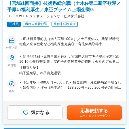
【宮城/1回面接】技術系総合職（土木)※第二新卒歓迎／
▼9:00修繕作業対応等
（4） 各拠点の合格者である先輩が、試験傾向や面接対策まで手
▼13:00各自スケジュール管理による、デスクワーク、各種資料作
手厚い福利厚生／東証プライム上場企業G
厚くサポート。
成
◎ J-POWERグループの安定性
Ｊ‐ＰＯＷＥＲジェネレーションサービス株式会社
▼16:00打ち合わせ、社内会議 他
東京電力など大手へ電力・エネルギーを安定供給。
正社員
職種未経験歓迎
業種未経験歓迎
▼17:00頃 退社
火力発電所の副産物をセメント原料や肥料として活用するなど、
環境配慮型の循環社会を目指した事業を展開しています。
■就業環境について：
～正社員登用前提（過去実績100％）／土日祝休み／残業16時間
◇平均残業16時間
変更の範囲：会社の定める業務
程度／寮や社宅など福利厚生充実◎／育児休業取得率
◇土日祝休み／年間休日123日
仕事内容
100％（2024年度実績）／定年65歳で長期就業可能／火力発電設
◇平均の有給休暇取得日数19.6日
備運営のすべてを担う会社です／プライム上場で日本有数の電力
◇育児休業取得率100％（2024年度実績）
＜勤務地詳細＞鬼首事業所住所：宮城県大崎市鳴子温泉字末沢西
会社である電源開発株式会社の100％子会社～
＊社員の健康と充実した生活に配慮した生産性の高い職場の実現
16-10 受動喫煙対策：屋内全面禁煙変更の範囲：会社の定める事
勤務地
のために「時間外労働、有給取得の見える化」や「No残業デーの
業所
【最寄り駅】
■業務概要：
更なる徹底」など会社全体として取り組みをしております。
鳴子温泉駅、鳴子御殿湯駅
同社の管理する火力発電プラントの土木関係の点検・保守計画の
立案から、補修・新設工事の管理・実施、関係部署・機関との調
■当社の魅力について：
＜予定年収＞400万円～650万円＜賃金形態＞月給制補足事項なし
整を担当します。
◎ 手厚い福利厚生
＜賃金内訳＞月額（基本給）：138,300円～265,200円その他固定
給与
寮・社宅完備のほか、社員持株制度、カフェテリアプラン、保養
手当/月：113,000円＜月給＞251,300円～378,200円＜昇給有無＞
■具体的に：
所利用など、安心して働ける福利厚生が整っています。
有＜残業手当＞有＜給与補足＞■昇給年1回（4月）、賞与年2回
【建築設備の技術総括】
◎ 充実した教育・研修制度
（6・12月）■モデル年収：・30歳扶養0名：540万円・35歳扶養1
・火力発電所の建築設備に係る技術総括及び社内外調整
教育・研修制度を通じて、着実なキャリアアップを支援します。
名：680万円・40歳扶養2名：810万円※1.上記年収は本店勤務にて
応募依頼する
・火力運営事業所技術支援
気になる
（1） 資格取得向け外部講習は上限なく会社負担。平日の研修も
試算、残業手当21H/円を含む※2.社宅、寮、借上げ社宅はモデル年
（エージェントサービス）
・大型工事計画の設計・発注支援
業務時間扱い。
収に含まれません。賃金はあくまでも目安の金額であり、選考を
（2） 資格試験の受験料、旅費・交通費・宿泊費は全額会社負
通じて上下する可能性があります。月給(月額)は固定手当を含めた
■1日の流れ：
担。