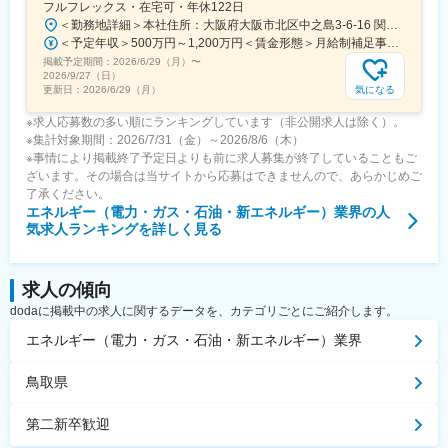
フルフレックス・在宅可・年休122日
＜勤務地詳細＞本社住所：大阪府大阪市北区中之島3-6-16 関電ビルディング勤務地最寄駅：地下鉄四つ橋線／肥後橋駅受動喫煙対策：その他（原則禁煙（分煙））変更の範囲：ジョブローテーションに合わせて勤務地が当社各拠点（出向等含む）に変更となる可能性あり
＜予定年収＞500万円～1,200万円＜賃金形態＞月給制補足事項なし＜賃金内訳＞月額（基本給）：250,000円～650,000円＜月給＞250,000円～650,000円＜昇給有無＞有＜残業手当＞有＜給与補足＞※上記年収（想定残業代を含む）は目安であり、詳細はスキル・経験を考慮し決定いたします。■賞与：年2回（支給月：6月・12月）■昇給：年1回（主に4月もしくは7月）賃金はあくまでも目安の金額であり、選考を通じて上下する可能性があります。月給(月額)は固定手当を含めた表記です。
掲載予定期間：
2026/6/29（月）
〜
2026/9/27（日）
気になる
更新日：
2026/6/29（月）
※求人応募数の多い順にランキングしています（非公開求人は除く）。
※集計対象期間：2026/7/31（金）～2026/8/6（木）
※事情により掲載終了予定日よりも前に求人募集が終了していることもご
ざいます。その場合は当サイトから応募はできませんので、あらかじめご
了承ください。
エネルギー（電力・ガス・石油・新エネルギー）業界
の人
気求人ランキングを詳しく見る
求人の傾向
dodaに掲載中の求人に関するデータを、カテゴリごとにご紹介します。
エネルギー（電力・ガス・石油・新エネルギー）業界
鳥取県
第二新卒歓迎