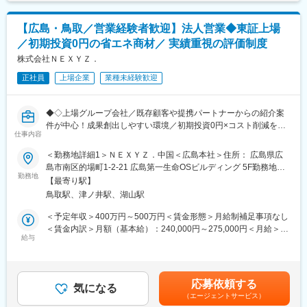
＜一例＞
※営業を3～5名のグループで行います。
・家賃補助：家賃の70%（単身→上限3万円、扶養家族あり→上限
※研修中は、営業先に上司と訪問します。
4万円）
【広島・鳥取／営業経験者歓迎】法人営業◆東証上場
・住宅補助：単身→3万円、扶養家族あり→4万円
／初期投資0円の省エネ商材／ 実績重視の評価制度
◆商材『ネクシーズZERO』とは・・・
・扶養補助：配偶者：1万円、配偶者以外の扶養親族：5千円
LED照明、業務用空調設備、業務用冷蔵庫など最新の省エネ設備
株式会社ＮＥＸＹＺ．
・連続特別有給休暇（5日間）あり
を初期投資オールゼロで提供するサービスです。
・確定拠出年金制度有
正社員
上場企業
業種未経験歓迎
物件規模は様々ですが、工事費を含む初期投資が数十万円から数
千万円にのぼることがあり、この高額なコストが普及の大きな障
変更の範囲：会社の定める業務
壁でした。
◆◇上場グループ会社／既存顧客や提携パートナーからの紹介案
「ネクシーズZERO」は、金融機関や多様な製品を扱うメーカー
件が中心！成果創出しやすい環境／初期投資0円×コスト削減を実
と提携し、設備導入の障壁と環境問題を一気に解決する新たな仕
仕事内容
現する『ネクシーズZERO』／決裁者への提案を通じて営業力を
組みです。
さらに高められる◇◆
＜勤務地詳細1＞ＮＥＸＹＺ．中国＜広島本社＞住所： 広島県広
島市南区的場町1-2-21 広島第一生命OSビルディング 5F勤務地最
■研修について：
これまでの営業経験を活かし、初期投資0円で最新設備を導入でき
勤務地
寄駅：広島電鉄広島電鉄本線／稲荷町駅受動喫煙対策：屋内喫煙
商品、設備についての研修動画の視聴から始めて頂き、自分のア
【最寄り駅】
る『ネクシーズZERO』の法人営業として、企業のコスト削減・
可能場所あり＜勤務地詳細2＞ＮＥＸＹＺ．中国＜鳥取営業所＞住
ポイント先に行く際は上司が同行します。個々人の業務習得状況
鳥取駅、津ノ井駅、湖山駅
環境課題解決に向けた提案をお任せします。
所：鳥取県鳥取市扇町115-1 鳥取駅前第一生命ビルディング 4F勤
に合わせて、2ヶ月ほどで独り立ち可能です。
務地最寄駅：JR山陰本線／鳥取駅受動喫煙対策：敷地内全面禁煙
＜予定年収＞400万円～500万円＜賃金形態＞月給制補足事項なし
■業務の流れ：
変更の範囲：会社の定める事業所
＜賃金内訳＞月額（基本給）：240,000円～275,000円＜月給＞
■やりがい：
1）既存顧客や地銀経由でお客様をご紹介いただく
給与
240,000円～275,000円＜昇給有無＞有＜残業手当＞有＜給与補足
ゼロから新規獲得することは少なく、銀行や大手保険会社からの
2）アポイント先への訪問（課題に対してのヒアリング、提案）
＞■昇給あり■入社時のモデル年収：・月額24万円＋想定残業代＋
ご紹介になります。提案先は経営者や責任者など決裁者が多いた
3）実地調査・お見積もり
賞与＝3,791,100円・月額25.5万円＋想定残業代＋賞与＝
め、打合せを通して経営者視点で物事を捉えることができ、社会
4）施工のスケジュール調整、実施
4,005,600円・月額27.5万円＋想定残業代＋賞与＝4,291,500円※
人として成長にもつながります。
応募依頼する
5）設置と納品
気になる
上記に想定インセンティブを含め400～500万円想定となります。
＊インセンティブ制度：個人やチームの売上に応じて年4回支給さ
（エージェントサービス）
6）導入後のアフターサポート
賃金はあくまでも目安の金額であり、選考を通じて上下する可能
れます。年齢や性別に関係なく、能力・実績・努力に基づいてチ