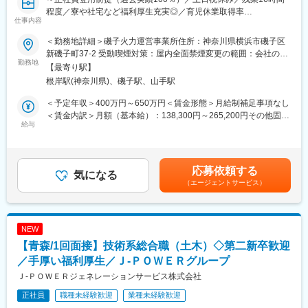
◇平均残業16時間
程度／寮や社宅など福利厚生充実◎／育児休業取得率
◇土日祝休み／年間休日123日
変更の範囲：会社の定める業務
仕事内容
100％（2024年度実績）／定年65歳で長期就業可能／火力発電設
◇平均の有給休暇取得日数19.6日
備運営のすべてを担う会社です／プライム上場で日本有数の電力
◇育児休業取得率100％（2024年度実績）
＜勤務地詳細＞磯子火力運営事業所住所：神奈川県横浜市磯子区
会社である電源開発株式会社の100％子会社～
＊社員の健康と充実した生活に配慮した生産性の高い職場の実現
新磯子町37-2 受動喫煙対策：屋内全面禁煙変更の範囲：会社の定
勤務地
のために「時間外労働、有給取得の見える化」や「No残業デーの
める事業所
【最寄り駅】
■業務概要：
更なる徹底」など会社全体として取り組みをしております。
根岸駅(神奈川県)、磯子駅、山手駅
同社の管理する火力発電プラントの土木関係の点検・保守計画の
立案から、補修・新設工事の管理・実施、関係部署・機関との調
■当社の魅力について：
＜予定年収＞400万円～650万円＜賃金形態＞月給制補足事項なし
整を担当します。
◎ 手厚い福利厚生
＜賃金内訳＞月額（基本給）：138,300円～265,200円その他固定
給与
寮・社宅完備のほか、社員持株制度、カフェテリアプラン、保養
手当/月：113,000円＜月給＞251,300円～378,200円＜昇給有無＞
■具体的に：
所利用など、安心して働ける福利厚生が整っています。
有＜残業手当＞有＜給与補足＞■昇給年1回（4月）、賞与年2回
【建築設備の技術総括】
◎ 充実した教育・研修制度
（6・12月）■モデル年収：・30歳扶養0名：540万円・35歳扶養1
・火力発電所の建築設備に係る技術総括及び社内外調整
教育・研修制度を通じて、着実なキャリアアップを支援します。
名：680万円・40歳扶養2名：810万円※1.上記年収は本店勤務にて
応募依頼する
・火力運営事業所技術支援
気になる
（1） 資格取得向け外部講習は上限なく会社負担。平日の研修も
試算、残業手当21H/円を含む※2.社宅、寮、借上げ社宅はモデル年
（エージェントサービス）
・大型工事計画の設計・発注支援
業務時間扱い。
収に含まれません。賃金はあくまでも目安の金額であり、選考を
（2） 資格試験の受験料、旅費・交通費・宿泊費は全額会社負
通じて上下する可能性があります。月給(月額)は固定手当を含めた
■1日の流れ：
担。
表記です。
▼8:20出社
（3） 合格時は祝金支給（技術士30万円、施工管理3～10万
NEW
▼8:30ミーティング、メールやスケジュールのチェック
円）。
【青森/1回面接】技術系総合職（土木）◇第二新卒歓迎
▼9:00修繕作業対応等
（4） 各拠点の合格者である先輩が、試験傾向や面接対策まで手
▼13:00各自スケジュール管理による、デスクワーク、各種資料作
／手厚い福利厚生／Ｊ‐ＰＯＷＥＲグループ
厚くサポート。
成
◎ J-POWERグループの安定性
Ｊ‐ＰＯＷＥＲジェネレーションサービス株式会社
▼16:00打ち合わせ、社内会議 他
東京電力など大手へ電力・エネルギーを安定供給。
正社員
職種未経験歓迎
業種未経験歓迎
▼17:00頃 退社
火力発電所の副産物をセメント原料や肥料として活用するなど、