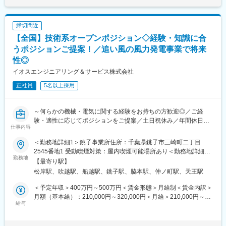
※営業を3～5名のグループで行います。
性があります。月給(月額)は固定手当を含めた表記です。
ャレンジできる仕組みです。
※研修中は、営業先に上司と訪問します。
■キャリアパス：
締切間近
◆商材『ネクシーズZERO』とは・・・
NEXYZ.グループは、志と情熱を持つ人物にチャンスを与える人事
【全国】技術系オープンポジション◇経験・知識に合
LED照明、業務用空調設備、業務用冷蔵庫など最新の省エネ設備
制度を採用し、全国主要都市に拠点を設置。20代から営業所長や
を初期投資オールゼロで提供するサービスです。
うポジションご提案！／追い風の風力発電事業で将来
支店長、執行役員、CEO、COO、CMOなどの要職に任命し、地
物件規模は様々ですが、工事費を含む初期投資が数十万円から数
性◎
域貢献意識の高い人材とイノベーティブな経営者を育成していま
千万円にのぼることがあり、この高額なコストが普及の大きな障
す。
イオスエンジニアリング＆サービス株式会社
壁でした。
「ネクシーズZERO」は、金融機関や多様な製品を扱うメーカー
正社員
5名以上採用
と提携し、設備導入の障壁と環境問題を一気に解決する新たな仕
変更の範囲：会社の定める業務
組みです。
～何らかの機械・電気に関する経験をお持ちの方歓迎◎／ご経
■研修について：
験・適性に応じてポジションをご提案／土日祝休み／年間休日
仕事内容
商品、設備についての研修動画の視聴から始めて頂き、自分のア
124日／平均残業14時間／家賃補助(最大4万円)・扶養手当(配偶者
ポイント先に行く際は上司が同行します。個々人の業務習得状況
1万円)有／脱炭素社会に向けて追い風の事業～
＜勤務地詳細1＞銚子事業所住所：千葉県銚子市三崎町二丁目
に合わせて、2ヶ月程度で独り立ち可能です。
2545番地1 受動喫煙対策：屋内喫煙可能場所あり＜勤務地詳細2
■仕事内容：
勤務地
＞六ヶ所村事業所住所：青森県上北郡六ヶ所村大字尾駮字弥栄平1
【最寄り駅】
■同ポジションの魅力：
風力発電のメンテナンスを行う当社にて、経験・適性を鑑みてポ
番地87 受動喫煙対策：屋内喫煙可能場所あり＜勤務地詳細3＞秋
松岸駅、吹越駅、船越駅、銚子駅、脇本駅、仲ノ町駅、天王駅
◎ “売る営業”から“経営課題を解決する営業”へ
ジション打診をいたします。
田事業所住所：秋田県男鹿市船越字根木343 受動喫煙対策：屋内
→単なる商材提案ではなく、コスト削減・投資判断に踏み込む経
※具体的な配属はご希望や適性を考慮の上決定します。
喫煙可能場所あり変更の範囲：会社の定める事業所
＜予定年収＞400万円～500万円＜賃金形態＞月給制＜賃金内訳＞
験が積める
月額（基本給）：210,000円～320,000円＜月給＞210,000円～
◎ 高単価×意思決定者への直接提案で市場価値UP
■職種：
給与
320,000円＜昇給有無＞有＜残業手当＞有＜給与補足＞※給与詳細
→数十万～数千万円規模の提案を通じて、営業としてのレベルが
サービスエンジニア
は経験・能力を踏まえて決定いたします。■昇給：年1回■賞与：
一段上がる
風力発電所及び風力発電機の保守・運営業務、毎月の巡視、定期
年2回■扶養手当：扶養家族がいる場合、配偶者：月１万、配偶者