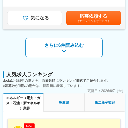
有＜残業手当＞有＜給与補足＞■昇給年1回（4月）、賞与年2回
■具体的に：
■当社の魅力について：
（6・12月）■モデル年収：・30歳扶養0名：540万円・35歳扶養1
【建築設備の技術総括】
◎ 手厚い福利厚生
名：680万円・40歳扶養2名：810万円※1.上記年収は本店勤務にて
応募依頼する
・火力発電所の建築設備に係る技術総括及び社内外調整
寮・社宅完備のほか、社員持株制度、カフェテリアプラン、保養
気になる
試算、残業手当21H/円を含む※2.社宅、寮、借上げ社宅はモデル年
（エージェントサービス）
・火力運営事業所技術支援
所利用など、安心して働ける福利厚生が整っています。
収に含まれません。賃金はあくまでも目安の金額であり、選考を
・大型工事計画の設計・発注支援
◎ 充実した教育・研修制度
通じて上下する可能性があります。月給(月額)は固定手当を含めた
教育・研修制度を通じて、着実なキャリアアップを支援します。
表記です。
■1日の流れ：
（1） 資格取得向け外部講習は上限なく会社負担。平日の研修も
▼8:20出社
業務時間扱い。
さらに6件読み込む
▼8:30ミーティング、メールやスケジュールのチェック
（2） 資格試験の受験料、旅費・交通費・宿泊費は全額会社負
▼9:00修繕作業対応等
担。
▼13:00各自スケジュール管理による、デスクワーク、各種資料作
（3） 合格時は祝金支給（技術士30万円、施工管理3～10万
成
円）。
▼16:00打ち合わせ、社内会議 他
（4） 各拠点の合格者である先輩が、試験傾向や面接対策まで手
▼17:00頃 退社
人気求人ランキング
厚くサポート。
◎ J-POWERグループの安定性
dodaに掲載中の求人を、応募数順にランキング形式でご紹介します。
■就業環境について：
東京電力など大手へ電力・エネルギーを安定供給。
※応募数が同数の場合は、新着順に表示しています。
◇平均残業16時間
火力発電所の副産物をセメント原料や肥料として活用するなど、
更新日：
2026/8/7（金）
◇土日祝休み／年間休日123日
環境配慮型の循環社会を目指した事業を展開しています。
エネルギー（電力・ガ
◇平均の有給休暇取得日数19.6日
鳥取県
第二新卒歓迎
ス・石油・新エネルギ
◇育児休業取得率100％（2024年度実績）
ー）業界
＊社員の健康と充実した生活に配慮した生産性の高い職場の実現
変更の範囲：会社の定める業務
のために「時間外労働、有給取得の見える化」や「No残業デーの
更なる徹底」など会社全体として取り組みをしております。
New