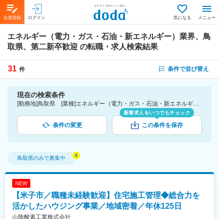
会員登録
ログイン
気になる
メニュー
エネルギー（電力・ガス・石油・新エネルギー）業界、鳥
取県、第二新卒歓迎
の転職・求人検索結果
31
条件で並び替え
件
現在の検索条件
[勤務地]鳥取県 [業種]エネルギー（電力・ガス・石油・新エネルギー）業界 [詳細条件](募集・採用情報)第二新卒歓迎
新着求人をいつでもチェック
条件の変更
この条件を保存
鳥取県
のみで募集中
NEW
【米子市／職種未経験歓迎】住宅施工管理◆総合力を
活かしたハウジング事業／地域密着／年休125日
山陰酸素工業株式会社