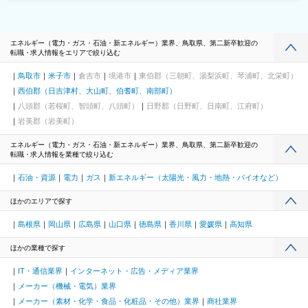
エネルギー（電力・ガス・石油・新エネルギー）業界、鳥取県、第二新卒歓迎の
転職・求人情報をエリアで絞り込む
鳥取市
米子市
倉吉市
境港市
東伯郡（三朝町、湯梨浜町、琴浦町、北栄町）
西伯郡（日吉津村、大山町、伯耆町、南部町）
八頭郡（若桜町、智頭町、八頭町）
日野郡（日野町、日南町、江府町）
岩美郡（岩美町）
エネルギー（電力・ガス・石油・新エネルギー）業界、鳥取県、第二新卒歓迎の
転職・求人情報を業種で絞り込む
石油・資源
電力
ガス
新エネルギー（太陽光・風力・地熱・バイオなど）
ほかのエリアで探す
島根県
岡山県
広島県
山口県
徳島県
香川県
愛媛県
高知県
ほかの業種で探す
IT・通信業界
インターネット・広告・メディア業界
メーカー（機械・電気）業界
メーカー（素材・化学・食品・化粧品・その他）業界
商社業界