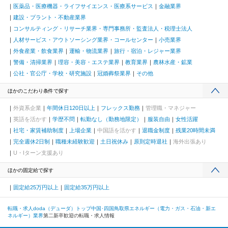
医薬品・医療機器・ライフサイエンス・医療系サービス
金融業界
建設・プラント・不動産業界
コンサルティング・リサーチ業界・専門事務所・監査法人・税理士法人
人材サービス・アウトソーシング業界・コールセンター
小売業界
外食産業・飲食業界
運輸・物流業界
旅行・宿泊・レジャー業界
警備・清掃業界
理容・美容・エステ業界
教育業界
農林水産・鉱業
公社・官公庁・学校・研究施設
冠婚葬祭業界
その他
ほかのこだわり条件で探す
外資系企業
年間休日120日以上
フレックス勤務
管理職・マネジャー
英語を活かす
学歴不問
転勤なし（勤務地限定）
服装自由
女性活躍
社宅・家賃補助制度
上場企業
中国語を活かす
退職金制度
残業20時間未満
完全週休2日制
職種未経験歓迎
土日祝休み
原則定時退社
海外出張あり
U・Iターン支援あり
ほかの固定給で探す
固定給25万円以上
固定給35万円以上
転職・求人doda（デューダ）トップ
中国･四国
鳥取県
エネルギー（電力・ガス・石油・新エ
ネルギー）業界
第二新卒歓迎の転職・求人情報