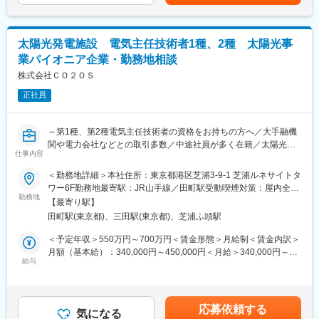
収に含まれません。賃金はあくまでも目安の金額であり、選考を
・火力運営事業所技術支援
（1） 資格取得向け外部講習は上限なく会社負担。平日の研修も
通じて上下する可能性があります。月給(月額)は固定手当を含めた
・大型工事計画の設計・発注支援
業務時間扱い。
表記です。
（2） 資格試験の受験料、旅費・交通費・宿泊費は全額会社負
太陽光発電施設 電気主任技術者1種、2種 太陽光事
■1日の流れ：
担。
▼8:20出社
業パイオニア企業・勤務地相談
（3） 合格時は祝金支給（技術士30万円、施工管理3～10万
▼8:30ミーティング、メールやスケジュールのチェック
円）。
株式会社ＣＯ２ＯＳ
▼9:00修繕作業対応等
（4） 各拠点の合格者である先輩が、試験傾向や面接対策まで手
▼13:00各自スケジュール管理による、デスクワーク、各種資料作
正社員
厚くサポート。
成
◎ J-POWERグループの安定性
▼16:00打ち合わせ、社内会議 他
東京電力など大手へ電力・エネルギーを安定供給。
～第1種、第2種電気主任技術者の資格をお持ちの方へ／大手融機
▼17:00頃 退社
火力発電所の副産物をセメント原料や肥料として活用するなど、
関や電力会社などとの取引多数／中途社員が多く在籍／太陽光発
環境配慮型の循環社会を目指した事業を展開しています。
仕事内容
電の診断実績国内トップクラス／資格取得サポート充実～
■就業環境について：
◇平均残業16時間
＜勤務地詳細＞本社住所：東京都港区芝浦3-9-1 芝浦ルネサイトタ
■業務内容：
◇土日祝休み／年間休日123日
変更の範囲：会社の定める業務
ワー6F勤務地最寄駅：JR山手線／田町駅受動喫煙対策：屋内全面
地球環境にやさしい太陽光発電所の保守をお任せします。
◇平均の有給休暇取得日数19.6日
勤務地
禁煙変更の範囲：会社の定める事業所
【最寄り駅】
具体的にはモニター等で問題なく稼働できているかを確認いただ
◇育児休業取得率100％（2024年度実績）
田町駅(東京都)、三田駅(東京都)、芝浦ふ頭駅
き、状況に応じて修理の手配を実施いただきます。
＊社員の健康と充実した生活に配慮した生産性の高い職場の実現
のために「時間外労働、有給取得の見える化」や「No残業デーの
＜予定年収＞550万円～700万円＜賃金形態＞月給制＜賃金内訳＞
■業務詳細：
更なる徹底」など会社全体として取り組みをしております。
月額（基本給）：340,000円～450,000円＜月給＞340,000円～
・保安管理
給与
450,000円＜昇給有無＞有＜残業手当＞有＜給与補足＞※ご希望と
・（新設の場合）完工検査
■当社の魅力について：
経験・能力等を考慮し、当社規定により支給いたします。■昇給：
・太陽光パネルおよび付帯する電気設備の日常・定期点検
◎ 手厚い福利厚生
年1回■賞与：年2回（昨年実績：2ヶ月）賃金はあくまでも目安の
・不具合発生時の緊急対応
寮・社宅完備のほか、社員持株制度、カフェテリアプラン、保養
金額であり、選考を通じて上下する可能性があります。月給(月額)
応募依頼する
・メーカー・協力業者手配
所利用など、安心して働ける福利厚生が整っています。
気になる
は固定手当を含めた表記です。