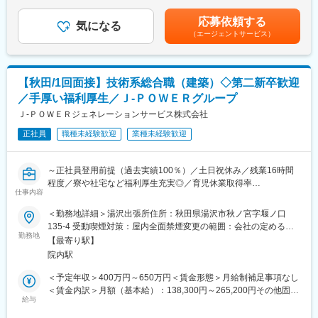
（6・12月）■モデル年収：・30歳扶養0名：540万円・35歳扶養1
・土日祝休で、残業はほとんどありません。自社で開発するシス
【建築設備の技術総括】
名：680万円・40歳扶養2名：810万円※1.上記年収は本店勤務にて
テムだからこそ落ち着いた環境で就業いただけます。
応募依頼する
・火力発電所の建築設備に係る技術総括及び社内外調整
気になる
試算、残業手当21H/円を含む※2.社宅、寮、借上げ社宅はモデル年
（エージェントサービス）
・火力運営事業所技術支援
収に含まれません。賃金はあくまでも目安の金額であり、選考を
■当社について
・大型工事計画の設計・発注支援
通じて上下する可能性があります。月給(月額)は固定手当を含めた
新電力事業者様へ電力需給管理業務・顧客管理業務・料金算定業
表記です。
務などの受託サービスを提供しています。
■1日の流れ：
電力データや市場データの収集・分析・加工・取引などを実行で
【秋田/1回面接】技術系総合職（建築）◇第二新卒歓迎
▼8:20出社
きるシステムを構築し、新電力事業者様の事業運営の効率化とコ
／手厚い福利厚生／Ｊ‐ＰＯＷＥＲグループ
▼8:30ミーティング、メールやスケジュールのチェック
ストに貢献しています。
▼9:00修繕作業対応等
Ｊ‐ＰＯＷＥＲジェネレーションサービス株式会社
電力の需給バランスの管理においては使用量や気象情報等の各種
▼13:00各自スケジュール管理による、デスクワーク、各種資料作
データを基に、独自システムにて予測を行っております。
正社員
職種未経験歓迎
業種未経験歓迎
成
その独自システムのWeb化を現在推進しています。
▼16:00打ち合わせ、社内会議 他
▼17:00頃 退社
～正社員登用前提（過去実績100％）／土日祝休み／残業16時間
程度／寮や社宅など福利厚生充実◎／育児休業取得率
■就業環境について：
仕事内容
100％（2024年度実績）／定年65歳で長期就業可能／火力発電設
◇平均残業16時間
備運営のすべてを担う会社です／プライム上場で日本有数の電力
＜勤務地詳細＞湯沢出張所住所：秋田県湯沢市秋ノ宮字堰ノ口
◇土日祝休み／年間休日123日
会社である電源開発株式会社の100％子会社～
135-4 受動喫煙対策：屋内全面禁煙変更の範囲：会社の定める事
◇平均の有給休暇取得日数19.6日
勤務地
業所
◇育児休業取得率100％（2024年度実績）
【最寄り駅】
■業務概要：
＊社員の健康と充実した生活に配慮した生産性の高い職場の実現
院内駅
同社の管理する火力発電プラントの建築関係（煙突、サイロ、倉
のために「時間外労働、有給取得の見える化」や「No残業デーの
庫、事務所といった建物全般）の点検・保守計画の立案から、補
＜予定年収＞400万円～650万円＜賃金形態＞月給制補足事項なし
更なる徹底」など会社全体として取り組みをしております。
修・新設工事の管理・実施、関係部署・機関との調整を担当しま
＜賃金内訳＞月額（基本給）：138,300円～265,200円その他固定
す。
給与
手当/月：113,000円＜月給＞251,300円～378,200円＜昇給有無＞
■当社の魅力について：
有＜残業手当＞有＜給与補足＞■昇給年1回（4月）、賞与年2回
◎ 手厚い福利厚生