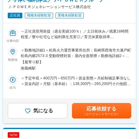
厚くサポート。
成
◎ J-POWERグループの安定性
Ｊ‐ＰＯＷＥＲジェネレーションサービス株式会社
▼16:00打ち合わせ、社内会議 他
東京電力など大手へ電力・エネルギーを安定供給。
正社員
職種未経験歓迎
業種未経験歓迎
▼17:00頃 退社
火力発電所の副産物をセメント原料や肥料として活用するなど、
環境配慮型の循環社会を目指した事業を展開しています。
■就業環境について：
～正社員登用前提（過去実績100％）／土日祝休み／残業16時間
◇平均残業16時間
程度／寮や社宅など福利厚生充実◎／育児休業取得率
◇土日祝休み／年間休日123日
変更の範囲：会社の定める業務
仕事内容
100％（2024年度実績）／定年65歳で長期就業可能／火力発電設
◇平均の有給休暇取得日数19.6日
備運営のすべてを担う会社です／プライム上場で日本有数の電力
◇育児休業取得率100％（2024年度実績）
＜勤務地詳細1＞松島火力運営事業所住所：長崎県西海市大瀬戸町
会社である電源開発株式会社の100％子会社～
＊社員の健康と充実した生活に配慮した生産性の高い職場の実現
松島内郷2573-3 受動喫煙対策：屋内全面禁煙＜勤務地詳細2＞松
勤務地
のために「時間外労働、有給取得の見える化」や「No残業デーの
浦火力運営事業所住所：長崎県松浦市志佐町白浜免字瀬崎458-1
【最寄り駅】
■業務概要：
更なる徹底」など会社全体として取り組みをしております。
受動喫煙対策：屋内全面禁煙変更の範囲：会社の定める事業所
南風崎駅
同社の管理する火力発電プラントの土木関係の点検・保守計画の
立案から、補修・新設工事の管理・実施、関係部署・機関との調
■当社の魅力について：
＜予定年収＞400万円～650万円＜賃金形態＞月給制補足事項なし
整を担当します。
◎ 手厚い福利厚生
＜賃金内訳＞月額（基本給）：138,300円～265,200円その他固定
給与
寮・社宅完備のほか、社員持株制度、カフェテリアプラン、保養
手当/月：113,000円＜月給＞251,300円～378,200円＜昇給有無＞
■具体的に：
所利用など、安心して働ける福利厚生が整っています。
有＜残業手当＞有＜給与補足＞■昇給年1回（4月）、賞与年2回
【建築設備の技術総括】
◎ 充実した教育・研修制度
（6・12月）■モデル年収：・30歳扶養0名：540万円・35歳扶養1
・火力発電所の建築設備に係る技術総括及び社内外調整
教育・研修制度を通じて、着実なキャリアアップを支援します。
名：680万円・40歳扶養2名：810万円※1.上記年収は本店勤務にて
応募依頼する
・火力運営事業所技術支援
気になる
（1） 資格取得向け外部講習は上限なく会社負担。平日の研修も
試算、残業手当21H/円を含む※2.社宅、寮、借上げ社宅はモデル年
（エージェントサービス）
・大型工事計画の設計・発注支援
業務時間扱い。
収に含まれません。賃金はあくまでも目安の金額であり、選考を
（2） 資格試験の受験料、旅費・交通費・宿泊費は全額会社負
通じて上下する可能性があります。月給(月額)は固定手当を含めた
■1日の流れ：
担。
表記です。
▼8:20出社
（3） 合格時は祝金支給（技術士30万円、施工管理3～10万
NEW
▼8:30ミーティング、メールやスケジュールのチェック
円）。