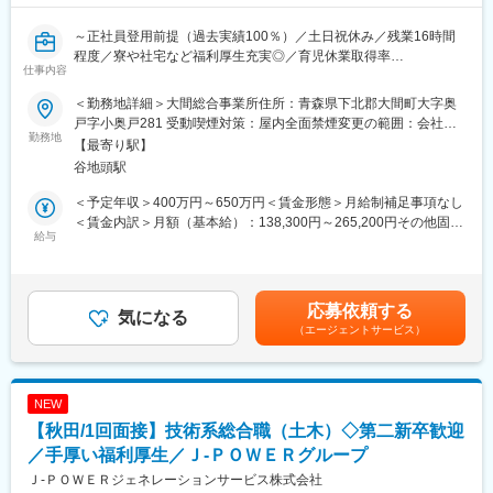
環境配慮型の循環社会を目指した事業を展開しています。
■就業環境について：
～正社員登用前提（過去実績100％）／土日祝休み／残業16時間
◇平均残業16時間
程度／寮や社宅など福利厚生充実◎／育児休業取得率
◇土日祝休み／年間休日123日
変更の範囲：会社の定める業務
仕事内容
100％（2024年度実績）／定年65歳で長期就業可能／火力発電設
◇平均の有給休暇取得日数19.6日
備運営のすべてを担う会社です／プライム上場で日本有数の電力
◇育児休業取得率100％（2024年度実績）
＜勤務地詳細＞大間総合事業所住所：青森県下北郡大間町大字奥
会社である電源開発株式会社の100％子会社～
＊社員の健康と充実した生活に配慮した生産性の高い職場の実現
戸字小奥戸281 受動喫煙対策：屋内全面禁煙変更の範囲：会社の
勤務地
のために「時間外労働、有給取得の見える化」や「No残業デーの
定める事業所
【最寄り駅】
■業務概要：
更なる徹底」など会社全体として取り組みをしております。
谷地頭駅
同社の管理する火力発電プラントの土木関係の点検・保守計画の
立案から、補修・新設工事の管理・実施、関係部署・機関との調
■当社の魅力について：
＜予定年収＞400万円～650万円＜賃金形態＞月給制補足事項なし
整を担当します。
◎ 手厚い福利厚生
＜賃金内訳＞月額（基本給）：138,300円～265,200円その他固定
給与
寮・社宅完備のほか、社員持株制度、カフェテリアプラン、保養
手当/月：113,000円＜月給＞251,300円～378,200円＜昇給有無＞
■具体的に：
所利用など、安心して働ける福利厚生が整っています。
有＜残業手当＞有＜給与補足＞■昇給年1回（4月）、賞与年2回
【建築設備の技術総括】
◎ 充実した教育・研修制度
（6・12月）■モデル年収：・30歳扶養0名：540万円・35歳扶養1
・火力発電所の建築設備に係る技術総括及び社内外調整
教育・研修制度を通じて、着実なキャリアアップを支援します。
名：680万円・40歳扶養2名：810万円※1.上記年収は本店勤務にて
応募依頼する
・火力運営事業所技術支援
気になる
（1） 資格取得向け外部講習は上限なく会社負担。平日の研修も
試算、残業手当21H/円を含む※2.社宅、寮、借上げ社宅はモデル年
（エージェントサービス）
・大型工事計画の設計・発注支援
業務時間扱い。
収に含まれません。賃金はあくまでも目安の金額であり、選考を
（2） 資格試験の受験料、旅費・交通費・宿泊費は全額会社負
通じて上下する可能性があります。月給(月額)は固定手当を含めた
■1日の流れ：
担。
表記です。
▼8:20出社
（3） 合格時は祝金支給（技術士30万円、施工管理3～10万
NEW
▼8:30ミーティング、メールやスケジュールのチェック
円）。
【秋田/1回面接】技術系総合職（土木）◇第二新卒歓迎
▼9:00修繕作業対応等
（4） 各拠点の合格者である先輩が、試験傾向や面接対策まで手
▼13:00各自スケジュール管理による、デスクワーク、各種資料作
／手厚い福利厚生／Ｊ‐ＰＯＷＥＲグループ
厚くサポート。
成
◎ J-POWERグループの安定性
Ｊ‐ＰＯＷＥＲジェネレーションサービス株式会社
▼16:00打ち合わせ、社内会議 他