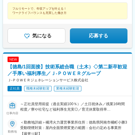
に、事業拡大していく予定です。成長性の高い事業を展開する当
社での働く方をお待ちしております！
フルリモートで、年収アップを叶える！
ワークライフバランスも充実した働き方
変更の範囲：会社の定める業務
気になる
応募する
NEW
【徳島/1回面接】技術系総合職（土木）◇第二新卒歓迎
／手厚い福利厚生／Ｊ‐ＰＯＷＥＲグループ
Ｊ‐ＰＯＷＥＲジェネレーションサービス株式会社
正社員
職種未経験歓迎
業種未経験歓迎
～正社員登用前提（過去実績100％）／土日祝休み／残業16時間
程度／寮や社宅など福利厚生充実◎／育児休業取得率
仕事内容
100％（2024年度実績）／定年65歳で長期就業可能／火力発電設
備運営のすべてを担う会社です／プライム上場で日本有数の電力
＜勤務地詳細＞橘湾火力運営事業所住所：徳島県阿南市橘町小勝3
会社である電源開発株式会社の100％子会社～
受動喫煙対策：屋内全面禁煙変更の範囲：会社の定める事業所
勤務地
【最寄り駅】