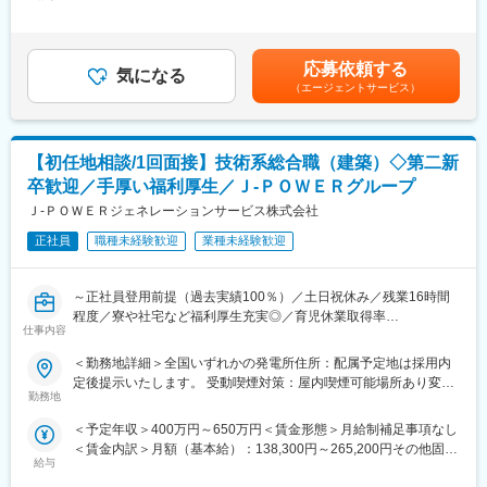
手当/月：113,000円＜月給＞251,300円～378,200円＜昇給有無＞
■当社の魅力について：
有＜残業手当＞有＜給与補足＞■昇給年1回（4月）、賞与年2回
◎ 手厚い福利厚生
■具体的に：
（6・12月）■モデル年収：・30歳扶養0名：540万円・35歳扶養1
寮・社宅完備のほか、社員持株制度、カフェテリアプラン、保養
【建築設備の技術総括】
名：680万円・40歳扶養2名：810万円※1.上記年収は本店勤務にて
所利用など、安心して働ける福利厚生が整っています。
応募依頼する
・火力発電所の建築設備に係る技術総括及び社内外調整
気になる
試算、残業手当21H/円を含む※2.社宅、寮、借上げ社宅はモデル年
◎ 充実した教育・研修制度
（エージェントサービス）
・火力運営事業所技術支援
収に含まれません。賃金はあくまでも目安の金額であり、選考を
教育・研修制度を通じて、着実なキャリアアップを支援します。
・大型工事計画の設計・発注支援
通じて上下する可能性があります。月給(月額)は固定手当を含めた
（1） 資格取得向け外部講習は上限なく会社負担。平日の研修も
表記です。
業務時間扱い。
■1日の流れ：
（2） 資格試験の受験料、旅費・交通費・宿泊費は全額会社負
【初任地相談/1回面接】技術系総合職（建築）◇第二新
▼8:20出社
担。
卒歓迎／手厚い福利厚生／Ｊ‐ＰＯＷＥＲグループ
▼8:30ミーティング、メールやスケジュールのチェック
（3） 合格時は祝金支給（技術士30万円、施工管理3～10万
▼9:00修繕作業対応等
Ｊ‐ＰＯＷＥＲジェネレーションサービス株式会社
円）。
▼13:00各自スケジュール管理による、デスクワーク、各種資料作
（4） 各拠点の合格者である先輩が、試験傾向や面接対策まで手
正社員
職種未経験歓迎
業種未経験歓迎
成
厚くサポート。
▼16:00打ち合わせ、社内会議 他
◎ J-POWERグループの安定性
▼17:00頃 退社
東京電力など大手へ電力・エネルギーを安定供給。
～正社員登用前提（過去実績100％）／土日祝休み／残業16時間
火力発電所の副産物をセメント原料や肥料として活用するなど、
程度／寮や社宅など福利厚生充実◎／育児休業取得率
■就業環境について：
仕事内容
環境配慮型の循環社会を目指した事業を展開しています。
100％（2024年度実績）／定年65歳で長期就業可能／火力発電設
◇平均残業16時間
備運営のすべてを担う会社です／プライム上場で日本有数の電力
＜勤務地詳細＞全国いずれかの発電所住所：配属予定地は採用内
◇土日祝休み／年間休日123日
会社である電源開発株式会社の100％子会社～
定後提示いたします。 受動喫煙対策：屋内喫煙可能場所あり変更
◇平均の有給休暇取得日数19.6日
変更の範囲：会社の定める業務
勤務地
の範囲：会社の定める事業所
◇育児休業取得率100％（2024年度実績）
■業務概要：
＊社員の健康と充実した生活に配慮した生産性の高い職場の実現
＜予定年収＞400万円～650万円＜賃金形態＞月給制補足事項なし
同社の管理する火力発電プラントの建築関係（煙突、サイロ、倉
のために「時間外労働、有給取得の見える化」や「No残業デーの
＜賃金内訳＞月額（基本給）：138,300円～265,200円その他固定
庫、事務所といった建物全般）の点検・保守計画の立案から、補
更なる徹底」など会社全体として取り組みをしております。
給与
手当/月：113,000円＜月給＞251,300円～378,200円＜昇給有無＞
修・新設工事の管理・実施、関係部署・機関との調整を担当しま