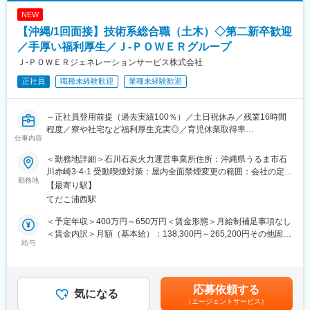
表記です。
▼8:20出社
（3） 合格時は祝金支給（技術士30万円、施工管理3～10万
NEW
▼8:30ミーティング、メールやスケジュールのチェック
円）。
【沖縄/1回面接】技術系総合職（土木）◇第二新卒歓迎
▼9:00修繕作業対応等
（4） 各拠点の合格者である先輩が、試験傾向や面接対策まで手
▼13:00各自スケジュール管理による、デスクワーク、各種資料作
／手厚い福利厚生／Ｊ‐ＰＯＷＥＲグループ
厚くサポート。
成
◎ J-POWERグループの安定性
Ｊ‐ＰＯＷＥＲジェネレーションサービス株式会社
▼16:00打ち合わせ、社内会議 他
東京電力など大手へ電力・エネルギーを安定供給。
正社員
職種未経験歓迎
業種未経験歓迎
▼17:00頃 退社
火力発電所の副産物をセメント原料や肥料として活用するなど、
環境配慮型の循環社会を目指した事業を展開しています。
■就業環境について：
～正社員登用前提（過去実績100％）／土日祝休み／残業16時間
◇平均残業16時間
程度／寮や社宅など福利厚生充実◎／育児休業取得率
◇土日祝休み／年間休日123日
変更の範囲：会社の定める業務
仕事内容
100％（2024年度実績）／定年65歳で長期就業可能／火力発電設
◇平均の有給休暇取得日数19.6日
備運営のすべてを担う会社です／プライム上場で日本有数の電力
◇育児休業取得率100％（2024年度実績）
＜勤務地詳細＞石川石炭火力運営事業所住所：沖縄県うるま市石
会社である電源開発株式会社の100％子会社～
＊社員の健康と充実した生活に配慮した生産性の高い職場の実現
川赤崎3-4-1 受動喫煙対策：屋内全面禁煙変更の範囲：会社の定め
勤務地
のために「時間外労働、有給取得の見える化」や「No残業デーの
る事業所
【最寄り駅】
■業務概要：
更なる徹底」など会社全体として取り組みをしております。
てだこ浦西駅
同社の管理する火力発電プラントの土木関係の点検・保守計画の
立案から、補修・新設工事の管理・実施、関係部署・機関との調
■当社の魅力について：
＜予定年収＞400万円～650万円＜賃金形態＞月給制補足事項なし
整を担当します。
◎ 手厚い福利厚生
＜賃金内訳＞月額（基本給）：138,300円～265,200円その他固定
給与
寮・社宅完備のほか、社員持株制度、カフェテリアプラン、保養
手当/月：113,000円＜月給＞251,300円～378,200円＜昇給有無＞
■具体的に：
所利用など、安心して働ける福利厚生が整っています。
有＜残業手当＞有＜給与補足＞■昇給年1回（4月）、賞与年2回
【建築設備の技術総括】
◎ 充実した教育・研修制度
（6・12月）■モデル年収：・30歳扶養0名：540万円・35歳扶養1
・火力発電所の建築設備に係る技術総括及び社内外調整
教育・研修制度を通じて、着実なキャリアアップを支援します。
名：680万円・40歳扶養2名：810万円※1.上記年収は本店勤務にて
応募依頼する
・火力運営事業所技術支援
気になる
（1） 資格取得向け外部講習は上限なく会社負担。平日の研修も
試算、残業手当21H/円を含む※2.社宅、寮、借上げ社宅はモデル年
（エージェントサービス）
・大型工事計画の設計・発注支援
業務時間扱い。
収に含まれません。賃金はあくまでも目安の金額であり、選考を