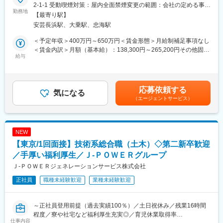
会社である電源開発株式会社の100％子会社～
＊社員の健康と充実した生活に配慮した生産性の高い職場の実現
2-1-1 受動喫煙対策：屋内全面禁煙変更の範囲：会社の定める事業
勤務地
のために「時間外労働、有給取得の見える化」や「No残業デーの
所
【最寄り駅】
■業務概要：
更なる徹底」など会社全体として取り組みをしております。
安芸長浜駅、大乗駅、忠海駅
同社の管理する火力発電プラントの土木関係の点検・保守計画の
立案から、補修・新設工事の管理・実施、関係部署・機関との調
■当社の魅力について：
＜予定年収＞400万円～650万円＜賃金形態＞月給制補足事項なし
整を担当します。
◎ 手厚い福利厚生
＜賃金内訳＞月額（基本給）：138,300円～265,200円その他固定
給与
寮・社宅完備のほか、社員持株制度、カフェテリアプラン、保養
手当/月：113,000円＜月給＞251,300円～378,200円＜昇給有無＞
■具体的に：
所利用など、安心して働ける福利厚生が整っています。
有＜残業手当＞有＜給与補足＞■昇給年1回（4月）、賞与年2回
【建築設備の技術総括】
◎ 充実した教育・研修制度
（6・12月）■モデル年収：・30歳扶養0名：540万円・35歳扶養1
・火力発電所の建築設備に係る技術総括及び社内外調整
教育・研修制度を通じて、着実なキャリアアップを支援します。
名：680万円・40歳扶養2名：810万円※1.上記年収は本店勤務にて
応募依頼する
・火力運営事業所技術支援
気になる
（1） 資格取得向け外部講習は上限なく会社負担。平日の研修も
試算、残業手当21H/円を含む※2.社宅、寮、借上げ社宅はモデル年
（エージェントサービス）
・大型工事計画の設計・発注支援
業務時間扱い。
収に含まれません。賃金はあくまでも目安の金額であり、選考を
（2） 資格試験の受験料、旅費・交通費・宿泊費は全額会社負
通じて上下する可能性があります。月給(月額)は固定手当を含めた
■1日の流れ：
担。
表記です。
▼8:20出社
（3） 合格時は祝金支給（技術士30万円、施工管理3～10万
NEW
▼8:30ミーティング、メールやスケジュールのチェック
円）。
【東京/1回面接】技術系総合職（土木）◇第二新卒歓迎
▼9:00修繕作業対応等
（4） 各拠点の合格者である先輩が、試験傾向や面接対策まで手
▼13:00各自スケジュール管理による、デスクワーク、各種資料作
／手厚い福利厚生／Ｊ‐ＰＯＷＥＲグループ
厚くサポート。
成
◎ J-POWERグループの安定性
Ｊ‐ＰＯＷＥＲジェネレーションサービス株式会社
▼16:00打ち合わせ、社内会議 他
東京電力など大手へ電力・エネルギーを安定供給。
正社員
職種未経験歓迎
業種未経験歓迎
▼17:00頃 退社
火力発電所の副産物をセメント原料や肥料として活用するなど、
環境配慮型の循環社会を目指した事業を展開しています。
■就業環境について：
～正社員登用前提（過去実績100％）／土日祝休み／残業16時間
◇平均残業16時間
程度／寮や社宅など福利厚生充実◎／育児休業取得率
◇土日祝休み／年間休日123日
変更の範囲：会社の定める業務
仕事内容