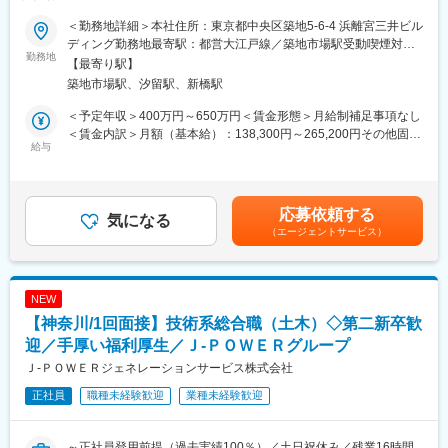
100％（2024年度実績）／定年65歳で長期就業可能／火力発電設
◇平均の有給休暇取得日数19.6日
備運営のすべてを担う会社です／プライム上場で日本有数の電力
◇育児休業取得率100％（2024年度実績）
＜勤務地詳細＞本社住所：東京都中央区築地5-6-4 浜離宮三井ビル
会社である電源開発株式会社の100％子会社～
＊社員の健康と充実した生活に配慮した生産性の高い職場の実現
ディング勤務地最寄駅：都営大江戸線／築地市場駅受動喫煙対
勤務地
のために「時間外労働、有給取得の見える化」や「No残業デーの
策：屋内全面禁煙変更の範囲：会社の定める事業所
【最寄り駅】
■業務概要：
更なる徹底」など会社全体として取り組みをしております。
築地市場駅、汐留駅、新橋駅
同社の管理する火力発電プラントの土木関係の点検・保守計画の
立案から、補修・新設工事の管理・実施、関係部署・機関との調
■当社の魅力について：
＜予定年収＞400万円～650万円＜賃金形態＞月給制補足事項なし
整を担当します。
◎ 手厚い福利厚生
＜賃金内訳＞月額（基本給）：138,300円～265,200円その他固定
給与
寮・社宅完備のほか、社員持株制度、カフェテリアプラン、保養
手当/月：113,000円＜月給＞251,300円～378,200円＜昇給有無＞
■具体的に：
所利用など、安心して働ける福利厚生が整っています。
有＜残業手当＞有＜給与補足＞■昇給年1回（4月）、賞与年2回
【建築設備の技術総括】
◎ 充実した教育・研修制度
（6・12月）■モデル年収：・30歳扶養0名：540万円・35歳扶養1
・火力発電所の建築設備に係る技術総括及び社内外調整
教育・研修制度を通じて、着実なキャリアアップを支援します。
名：680万円・40歳扶養2名：810万円※1.上記年収は本店勤務にて
応募依頼する
・火力運営事業所技術支援
気になる
（1） 資格取得向け外部講習は上限なく会社負担。平日の研修も
試算、残業手当21H/円を含む※2.社宅、寮、借上げ社宅はモデル年
（エージェントサービス）
・大型工事計画の設計・発注支援
業務時間扱い。
収に含まれません。賃金はあくまでも目安の金額であり、選考を
（2） 資格試験の受験料、旅費・交通費・宿泊費は全額会社負
通じて上下する可能性があります。月給(月額)は固定手当を含めた
■1日の流れ：
担。
表記です。
▼8:20出社
（3） 合格時は祝金支給（技術士30万円、施工管理3～10万
NEW
▼8:30ミーティング、メールやスケジュールのチェック
円）。
【神奈川/1回面接】技術系総合職（土木）◇第二新卒歓
▼9:00修繕作業対応等
（4） 各拠点の合格者である先輩が、試験傾向や面接対策まで手
▼13:00各自スケジュール管理による、デスクワーク、各種資料作
迎／手厚い福利厚生／Ｊ‐ＰＯＷＥＲグループ
厚くサポート。
成
◎ J-POWERグループの安定性
Ｊ‐ＰＯＷＥＲジェネレーションサービス株式会社
▼16:00打ち合わせ、社内会議 他
東京電力など大手へ電力・エネルギーを安定供給。
正社員
職種未経験歓迎
業種未経験歓迎
▼17:00頃 退社
火力発電所の副産物をセメント原料や肥料として活用するなど、
環境配慮型の循環社会を目指した事業を展開しています。
■就業環境について：
～正社員登用前提（過去実績100％）／土日祝休み／残業16時間