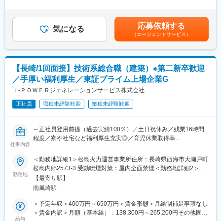
有＜残業手当＞有＜給与補足＞■昇給年1回（4月）、賞与年2回
◎ 手厚い福利厚生
■具体的に：
（6・12月）■モデル年収：・30歳扶養0名：540万円・35歳扶養1
寮・社宅完備のほか、社員持株制度、カフェテリアプラン、保養
【建築設備の技術総括】
名：680万円・40歳扶養2名：810万円※1.上記年収は本店勤務にて
所利用など、安心して働ける福利厚生が整っています。
応募依頼する
・火力発電所の建築設備に係る技術総括及び社内外調整
気になる
試算、残業手当21H/円を含む※2.社宅、寮、借上げ社宅はモデル年
◎ 充実した教育・研修制度
（エージェントサービス）
・火力運営事業所技術支援
収に含まれません。賃金はあくまでも目安の金額であり、選考を
教育・研修制度を通じて、着実なキャリアアップを支援します。
・大型工事計画の設計・発注支援
通じて上下する可能性があります。月給(月額)は固定手当を含めた
（1） 資格取得向け外部講習は上限なく会社負担。平日の研修も
表記です。
業務時間扱い。
■1日の流れ：
（2） 資格試験の受験料、旅費・交通費・宿泊費は全額会社負
【長崎/1回面接】技術系総合職（建築）※第二新卒歓迎
▼8:20出社
担。
／手厚い福利厚生／東証プライム上場企業G
▼8:30ミーティング、メールやスケジュールのチェック
（3） 合格時は祝金支給（技術士30万円、施工管理3～10万
▼9:00修繕作業対応等
Ｊ‐ＰＯＷＥＲジェネレーションサービス株式会社
円）。
▼13:00各自スケジュール管理による、デスクワーク、各種資料作
（4） 各拠点の合格者である先輩が、試験傾向や面接対策まで手
正社員
職種未経験歓迎
業種未経験歓迎
成
厚くサポート。
▼16:00打ち合わせ、社内会議 他
◎ J-POWERグループの安定性
▼17:00頃 退社
東京電力など大手へ電力・エネルギーを安定供給。
～正社員登用前提（過去実績100％）／土日祝休み／残業16時間
火力発電所の副産物をセメント原料や肥料として活用するなど、
程度／寮や社宅など福利厚生充実◎／育児休業取得率
■就業環境について：
仕事内容
環境配慮型の循環社会を目指した事業を展開しています。
100％（2024年度実績）／定年65歳で長期就業可能／火力発電設
◇平均残業16時間
備運営のすべてを担う会社です／プライム上場で日本有数の電力
＜勤務地詳細1＞松島火力運営事業所住所：長崎県西海市大瀬戸町
◇土日祝休み／年間休日123日
会社である電源開発株式会社の100％子会社～
松島内郷2573-3 受動喫煙対策：屋内全面禁煙＜勤務地詳細2＞松
◇平均の有給休暇取得日数19.6日
変更の範囲：会社の定める業務
勤務地
浦火力運営事業所住所：長崎県松浦市志佐町白浜免字瀬崎458-1
◇育児休業取得率100％（2024年度実績）
【最寄り駅】
■業務概要：
受動喫煙対策：屋内全面禁煙変更の範囲：会社の定める事業所
＊社員の健康と充実した生活に配慮した生産性の高い職場の実現
南風崎駅
同社の管理する火力発電プラントの建築関係（煙突、サイロ、倉
のために「時間外労働、有給取得の見える化」や「No残業デーの
庫、事務所といった建物全般）の点検・保守計画の立案から、補
＜予定年収＞400万円～650万円＜賃金形態＞月給制補足事項なし
更なる徹底」など会社全体として取り組みをしております。
修・新設工事の管理・実施、関係部署・機関との調整を担当しま
＜賃金内訳＞月額（基本給）：138,300円～265,200円その他固定
す。
給与