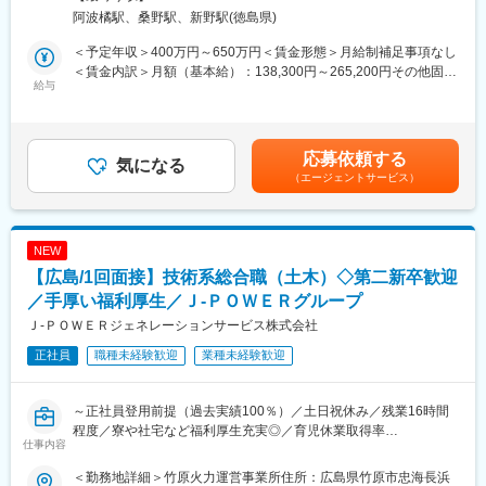
■業務概要：
阿波橘駅、桑野駅、新野駅(徳島県)
同社の管理する火力発電プラントの土木関係の点検・保守計画の
立案から、補修・新設工事の管理・実施、関係部署・機関との調
＜予定年収＞400万円～650万円＜賃金形態＞月給制補足事項なし
整を担当します。
＜賃金内訳＞月額（基本給）：138,300円～265,200円その他固定
給与
手当/月：113,000円＜月給＞251,300円～378,200円＜昇給有無＞
■具体的に：
有＜残業手当＞有＜給与補足＞■昇給年1回（4月）、賞与年2回
【建築設備の技術総括】
（6・12月）■モデル年収：・30歳扶養0名：540万円・35歳扶養1
・火力発電所の建築設備に係る技術総括及び社内外調整
名：680万円・40歳扶養2名：810万円※1.上記年収は本店勤務にて
応募依頼する
・火力運営事業所技術支援
気になる
試算、残業手当21H/円を含む※2.社宅、寮、借上げ社宅はモデル年
（エージェントサービス）
・大型工事計画の設計・発注支援
収に含まれません。賃金はあくまでも目安の金額であり、選考を
通じて上下する可能性があります。月給(月額)は固定手当を含めた
■1日の流れ：
表記です。
▼8:20出社
NEW
▼8:30ミーティング、メールやスケジュールのチェック
【広島/1回面接】技術系総合職（土木）◇第二新卒歓迎
▼9:00修繕作業対応等
▼13:00各自スケジュール管理による、デスクワーク、各種資料作
／手厚い福利厚生／Ｊ‐ＰＯＷＥＲグループ
成
Ｊ‐ＰＯＷＥＲジェネレーションサービス株式会社
▼16:00打ち合わせ、社内会議 他
正社員
職種未経験歓迎
業種未経験歓迎
▼17:00頃 退社
■就業環境について：
～正社員登用前提（過去実績100％）／土日祝休み／残業16時間
◇平均残業16時間
程度／寮や社宅など福利厚生充実◎／育児休業取得率
◇土日祝休み／年間休日123日
仕事内容
100％（2024年度実績）／定年65歳で長期就業可能／火力発電設
◇平均の有給休暇取得日数19.6日
備運営のすべてを担う会社です／プライム上場で日本有数の電力
◇育児休業取得率100％（2024年度実績）
＜勤務地詳細＞竹原火力運営事業所住所：広島県竹原市忠海長浜