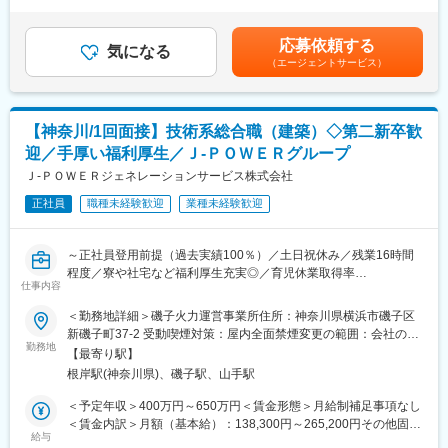
有＜残業手当＞有＜給与補足＞■昇給年1回（4月）、賞与年2回
す。
■当社の魅力について：
（6・12月）■モデル年収：・30歳扶養0名：540万円・35歳扶養1
◎ 手厚い福利厚生
名：680万円・40歳扶養2名：810万円※1.上記年収は本店勤務にて
■具体的に：
応募依頼する
寮・社宅完備のほか、社員持株制度、カフェテリアプラン、保養
気になる
試算、残業手当21H/円を含む※2.社宅、寮、借上げ社宅はモデル年
【建築設備の技術総括】
（エージェントサービス）
所利用など、安心して働ける福利厚生が整っています。
収に含まれません。賃金はあくまでも目安の金額であり、選考を
・火力発電所の建築設備に係る技術総括及び社内外調整
◎ 充実した教育・研修制度
通じて上下する可能性があります。月給(月額)は固定手当を含めた
・火力運営事業所技術支援
教育・研修制度を通じて、着実なキャリアアップを支援します。
表記です。
・大型工事計画の設計・発注支援
（1） 資格取得向け外部講習は上限なく会社負担。平日の研修も
【神奈川/1回面接】技術系総合職（建築）◇第二新卒歓
業務時間扱い。
■1日の流れ：
迎／手厚い福利厚生／Ｊ‐ＰＯＷＥＲグループ
（2） 資格試験の受験料、旅費・交通費・宿泊費は全額会社負
▼8:20出社
Ｊ‐ＰＯＷＥＲジェネレーションサービス株式会社
担。
▼8:30ミーティング、メールやスケジュールのチェック
（3） 合格時は祝金支給（技術士30万円、施工管理3～10万
▼9:00修繕作業対応等
正社員
職種未経験歓迎
業種未経験歓迎
円）。
▼13:00各自スケジュール管理による、デスクワーク、各種資料作
（4） 各拠点の合格者である先輩が、試験傾向や面接対策まで手
成
厚くサポート。
～正社員登用前提（過去実績100％）／土日祝休み／残業16時間
▼16:00打ち合わせ、社内会議 他
◎ J-POWERグループの安定性
程度／寮や社宅など福利厚生充実◎／育児休業取得率
▼17:00頃 退社
東京電力など大手へ電力・エネルギーを安定供給。
仕事内容
100％（2024年度実績）／定年65歳で長期就業可能／火力発電設
火力発電所の副産物をセメント原料や肥料として活用するなど、
備運営のすべてを担う会社です／プライム上場で日本有数の電力
■就業環境について：
＜勤務地詳細＞磯子火力運営事業所住所：神奈川県横浜市磯子区
環境配慮型の循環社会を目指した事業を展開しています。
会社である電源開発株式会社の100％子会社～
◇平均残業16時間
新磯子町37-2 受動喫煙対策：屋内全面禁煙変更の範囲：会社の定
◇土日祝休み／年間休日123日
勤務地
める事業所
【最寄り駅】
■業務概要：
◇平均の有給休暇取得日数19.6日
変更の範囲：会社の定める業務
根岸駅(神奈川県)、磯子駅、山手駅
同社の管理する火力発電プラントの建築関係（煙突、サイロ、倉
◇育児休業取得率100％（2024年度実績）
庫、事務所といった建物全般）の点検・保守計画の立案から、補
＊社員の健康と充実した生活に配慮した生産性の高い職場の実現
＜予定年収＞400万円～650万円＜賃金形態＞月給制補足事項なし
修・新設工事の管理・実施、関係部署・機関との調整を担当しま
のために「時間外労働、有給取得の見える化」や「No残業デーの
＜賃金内訳＞月額（基本給）：138,300円～265,200円その他固定
す。
更なる徹底」など会社全体として取り組みをしております。
給与
手当/月：113,000円＜月給＞251,300円～378,200円＜昇給有無＞