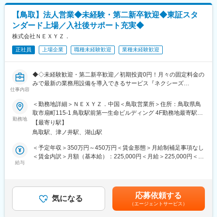
＊風力発電設備の安定稼働を支えるため、機械・電気両面から設
ます。地域の生活を支える仕事として、やりがいがあるとの声も
備状態を確認し、異常の早期発見や予防保全に取り組んでいただ
挙がっており、モチベーション高く業務に取り組んでいます。
【鳥取】法人営業◆未経験・第二新卒歓迎◆東証スタ
きます。
ンダード上場／入社後サポート充実◆
変更の範囲：会社の定める業務
■職場環境
株式会社ＮＥＸＹＺ．
20代：3名、30代：5名、40代：1名
正社員
上場企業
職種未経験歓迎
業種未経験歓迎
主に風力発電設備に関わる機械・電気の保守業務を担当してお
り、若手社員が中心となって活躍しています。社員同士が協力し
ながら業務を進めており、積極的に仕事へ取り組む前向きな風土
◆◇未経験歓迎・第二新卒歓迎／初期投資0円！月々の固定料金の
が根付いています。
みで最新の業務用設備を導入できるサービス『ネクシーズ
仕事内容
ZERO』の営業職を募集／まずは商品理解からスタート／経営者
■働く環境
視点が身につく◇◆
＜勤務地詳細＞ＮＥＸＹＺ．中国＜鳥取営業所＞住所：鳥取県鳥
土日祝休み、年間休日124日、月の平均残業時間は14時間と非常
取市扇町115-1 鳥取駅前第一生命ビルディング 4F勤務地最寄駅：
に良い就業環境です。また、資格支援制度や各種研修(国内外)が用
初期投資0円・月々の固定料金のみで最新の業務用設備を導入でき
勤務地
JR山陰本線／鳥取駅受動喫煙対策：敷地内全面禁煙変更の範囲：
意されており、スキルアップをしながら就業していくことが可能
【最寄り駅】
るサービス『ネクシーズZERO』を展開する当社の法人営業職と
会社の定める事業所
です。
鳥取駅、津ノ井駅、湖山駅
して、電気代やCO2排出量削減が可能なLEDや空調などのご提案
を担って頂きます。
＜予定年収＞350万円～450万円＜賃金形態＞月給制補足事項なし
■出張
＜賃金内訳＞月額（基本給）：225,000円＜月給＞225,000円＜昇
他事業所の応援や設備対応のため、研修を除き年3回程度の出張が
■業務の流れ：
給与
給有無＞有＜残業手当＞有＜給与補足＞※年齢・能力を考慮の上、
発生します。さまざまな発電所で経験を積むことができるため、
1）代理店と連携し、新規アポイントを獲得
決定します。■昇給：あり（人事考課による）■賞与：あり（実
幅広い設備や現場に携われる環境です。
2）アポイント先への訪問（課題に対してのヒアリング、提案）
績：年2回 ※業績に応じる）■入社時のモデル年収：29歳
3）実地調査・お見積もり
8,306,674円（インセンティブ3,276,210円/年4回の合計を含む）
■充実の福利厚生
応募依頼する
4）施工のスケジュール調整
気になる
賃金はあくまでも目安の金額であり、選考を通じて上下する可能
各種福利厚生が充実しており、ライフステージに合わせて長期就
（エージェントサービス）
5）設置と納品
性があります。月給(月額)は固定手当を含めた表記です。
業がしやすい環境です。
6）導入後のアフターサポート