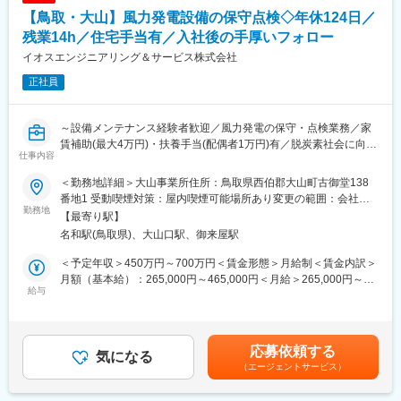
・報告書作成
【鳥取・大山】風力発電設備の保守点検◇年休124日／
*対象施設：一般住宅、工場、オフィスビル、商業施設、病院、介
護施設等
残業14h／住宅手当有／入社後の手厚いフォロー
*対象エリア：鳥取県、島根県がメインですが、一部、山陽地方、
イオスエンジニアリング＆サービス株式会社
関東、関西、九州のオーダーが入ることがあります。その際は、
正社員
出張対応となります。
*工期：1日、2日で完結するものもあります。一番長いもので、3
か月の案件があります。
～設備メンテナンス経験者歓迎／風力発電の保守・点検業務／家
*小売店の案件やオフィスビル、工場等、まれに閉店後の夜間対応
賃補助(最大4万円)・扶養手当(配偶者1万円)有／脱炭素社会に向け
や休日対応が発生することがあります。
仕事内容
て追い風の事業～
■組織構成：
＜勤務地詳細＞大山事業所住所：鳥取県西伯郡大山町古御堂138
風力発電設備の保守・点検を担うサービスエンジニアとしてご活
配属先のエンジニアリンググループは、15名の社員が在籍してい
番地1 受動喫煙対策：屋内喫煙可能場所あり変更の範囲：会社の
躍いただきます。
勤務地
ます。
定める事業所
【最寄り駅】
入社後は、保安規程に基づく月例巡視点検や定期点検などの業務
OJTで教育も行いますので、未経験の方でもご安心ください。
名和駅(鳥取県)、大山口駅、御来屋駅
からスタート。先輩社員と協力しながら実務を経験し、設備の保
守・運用に必要な知識と技術を習得していきます。
■魅力ポイント：
＜予定年収＞450万円～700万円＜賃金形態＞月給制＜賃金内訳＞
■業務詳細
【地域の産業と生活を支える仕事】
月額（基本給）：265,000円～465,000円＜月給＞265,000円～
◎風力発電所及び風力発電機の保守・運営業務、毎月の巡視、定
給与
当社は工業用ガスや医療用ガスの販売を通じて、地域社会に貢献
465,000円＜昇給有無＞有＜残業手当＞有＜給与補足＞※給与詳細
期点検、故障対応、補修工事、交換工事など
しています。当社の事業は、産業にも暮らしにも欠かすことので
は経験・能力を踏まえて決定いたします。■昇給：年1回■賞与：
◎風力発電所やブレードの補修・修繕
きないインフラ事業でもあるので、景気の影響を受けにくいこと
年2回■扶養手当：扶養家族がいる場合、配偶者：月１万、配偶者
風力発電所にて、大型風車内のオイル・グリス・振動値・ボルト
もあり、安定した事業基盤を築くことができています。
以外の扶養親族：月5千賃金はあくまでも目安の金額であり、選考
応募依頼する
の締め具合などが適正かどうかの点検をしたり、消耗品・風車主
気になる
【案件のバリエーションも豊富】
を通じて上下する可能性があります。月給(月額)は固定手当を含め
（エージェントサービス）
幹部の大型品（ギアボックス・軸受けなど）の交換をします。
住宅、工場、病院、介護施設など、案件のバリエーションは、豊
た表記です。
＊基本的に2人以上のチームで作業にあたります。
富であり、その点でも魅力がある、との声が社員から挙がってい