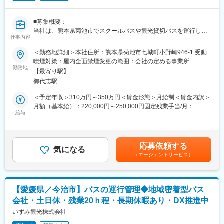
全体をまとめるリーダーとして機能します。
■業務の魅力
■募集概要：
新設倉庫の立ち上げから携われるため、組織づくりや業務改善の
当社は、熊本県菊池市でスクールバスや観光貸切バスを運行し地
裁量が大きく、物流管理者として大きなやりがいと成長機会があ
仕事内容
域に貢献する安定企業です。定年退職に伴う運行管理者の募集と
ります。
なります。
＜勤務地詳細＞本社住所：熊本県菊池市七城町小野崎946-1 受動
■教育体制
従業員専用の無料駐車場を完備。マイカー通勤可能です。腰を据
喫煙対策：屋内全面禁煙変更の範囲：会社の定める事業所
本社や先輩社員のサポートのもと、OJT中心で実践的に業務を習
えて働けます。
勤務地
得しながらスキルアップが可能です。
【最寄り駅】
■就業環境
御代志駅
■仕事内容
土日祝休み、8:30～17:30勤務、年間休日124日。空調・休憩室・
安全で確実な運行を行う当社にて運行管理者をお任せします。具
＜予定年収＞310万円～350万円＜賃金形態＞月給制＜賃金内訳＞
更衣室完備、車通勤も可能な快適な職場環境です。
体的には、本社で管理する約30台のバスの運行状況を把握し、乗
月額（基本給）：220,000円～250,000円固定残業手当/月：
■想定されるキャリアパス
務員が安心して出庫できるよう点呼や指示書作成などのサポート
給与
45,000円（固定残業時間26時間0分/月～23時間0分/月）超過した
将来的には倉庫全体の責任者や物流運営全体のマネジメント職な
を行います。
時間外労働の残業手当は追加支給＜月給＞265,000円～295,000円
ど、さらなるキャリアアップを目指せます。
（一律手当を含む）＜昇給有無＞有＜残業手当＞有＜給与補足＞■
■業務内容
賞与：年2回（計2ヶ月分）■昇給：年1回賃金はあくまでも目安の
変更の範囲：会社の定める業務
応募依頼する
・点呼、アルコールチェック、乗務員の詳細な健康状態の確認、
気になる
金額であり、選考を通じて上下する可能性があります。月給(月額)
（エージェントサービス）
日報入力管理
は固定手当を含めた表記です。
・運行指示書の作成
・事故と故障発生時の対応
・配車と勤務割や労務管理
【愛媛県／今治市】バスの運行管理◆地域密着型バス
・新人OJT（点呼・指示書作成、関係法令に関する指導）の実施
会社・土日休・残業20ｈ程・長期休暇あり・DX推進中
・運行遅延や事故、ヒヤリハットデータの収集と原因分析
・行政対応（監査・報告）
いずみ観光株式会社