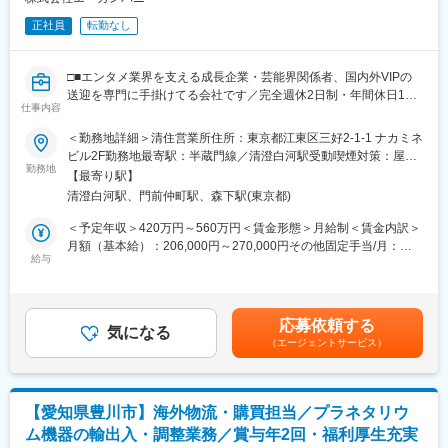
事業、旅行企画・販売（グランピングなど）、整備事業などを手
掛けています。
正社員
転勤なし
■当社の特徴：
安全・快適な移動と、顧客のニーズに合わせた観光プランを提供
1858年（安政5年）創立、創業160年を超える登別温泉老舗旅館。
しており、SDGsにも取り組んでいます。
1500坪の広さに5つの源泉、5つの泉質、35の湯船は「温泉天国」
□■エンタメ業界を支える成長企業・芸能界関係者、国内外VIPの
と全国のお客様から形容されております。社員235名の家族的な
変更の範囲：会社の定める業務
送迎を専門に手掛けてる会社です／完全週休2日制・年間休日120
社風と登別の四季豊かな自然環境が自慢です。社員寮と社宅、社
仕事内容
日以上・裁量大きく自由度高い環境□■
員食堂、源泉かけ流し社員専用温泉を完備しており、住みやすい
＜勤務地詳細＞清住営業所住所：東京都江東区三好2-1-1 ナカミネ
生活環境を福利厚生として社員に提供しております。
■業務概要：
ビル2F勤務地最寄駅：半蔵門線／清澄白河駅受動喫煙対策：屋内
同社の車両部にて、ドライバーや内勤スタッフの勤怠・労務管理
勤務地
全面禁煙変更の範囲：会社の定める事業所
■当社について：
【最寄り駅】
を中心に、営業所の運営を支える管理業務をお任せします。増加
当社は「時代が変わっても、あたたかさはかわらない」という理
清澄白河駅、門前仲町駅、森下駅(東京都)
する案件に対応するため、体制強化を目的とした採用です。日々
念のもと、リゾートホテル業界で長年にわたる経験と実績を誇っ
の運行に関わる調整から、売上管理、官公庁への報告資料の作成
＜予定年収＞420万円～560万円＜賃金形態＞月給制＜賃金内訳＞
ています。地域に根ざした経営を行い、訪れるお客様に最高のサ
まで、事業運営の中枢を担う重要なポジションです。将来的には
月額（基本給）：206,000円～270,000円その他固定手当/月：
ービスを提供することに努めています。また、従業員一人ひとり
管理職として組織運営にも携わっていただきます。
給与
48,914円～68,552円固定残業手当/月：45,086円～61,448円（固
の成長を大切にし、キャリアパスの充実にも力を入れています。
定残業時間13時間0分/月）超過した時間外労働の残業手当は追加
将来的には総支配人を目指していただける環境が整っています。
■職務詳細：
支給＜月給＞300,000円～400,000円（一律手当を含む）＜昇給有
・ドライバー/内勤の勤怠・労務管理
無＞有＜残業手当＞有＜給与補足＞※当社給与規定により、経験・
応募依頼する
・売上管理および各種資料作成
気になる
スキル等を考慮した上で決定いたします。・昇給：年1回・業績賞
（エージェントサービス）
・配車業務の補助および運行管理
与：昨年実績2回（6月・12月）賃金はあくまでも目安の金額であ
・官公庁向け届出・報告書作成対応
り、選考を通じて上下する可能性があります。月給(月額)は固定手
・部内メンバーの進捗管理と指示出し
当を含めた表記です。
【愛知県豊川市】海外物流・購買担当／プラネタリウ
■本ポジションの魅力：
ム機器の輸出入・調整業務／賞与年2回・福利厚生充実
労務管理経験を活かしながら、現場と経営をつなぐ役割を担えま