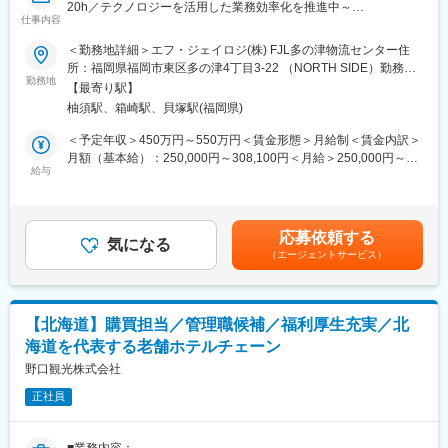
20h／テクノロジーを活用した業務効率化を推進中～
【出向先情報】
仕事内容
会社名 ：エフ・ジェイロジ株式会社
■当社について：
＜勤務地詳細＞エフ・ジェイロジ(株) FJL多の津物流センター住
本社住所：〒812-0018 福岡市博多区住吉1丁目2番25号 キャナ
エフ・ジェイロジ株式会社は、地域に密着してオフィスビル開
所：福岡県福岡市東区多の津4丁目3-22 （NORTH SIDE）勤務地
ルシティ・ビジネスセンタービルB1F
発、不動産賃貸事業等を行う福岡の大手総合ディベロッパー福岡
勤務地
最寄駅：篠栗線／柚須駅受動喫煙対策：屋内全面禁煙変更の範
事業内容：物流に関する業務の受託
【最寄り駅】
地所のグループ会社です。
囲：会社の定める事業所
柚須駅、箱崎駅、貝塚駅(福岡県)
その中で、EC物流事業（物流アウトソーシングの受託等）を担っ
■キャリアパス：
ており、2022年2月設立した新しい会社です。
＜予定年収＞450万円～550万円＜賃金形態＞月給制＜賃金内訳＞
・新規事業特有のスピード感の中、新しい試みに自由な発想で試
月額（基本給）：250,000円～308,100円＜月給＞250,000円～
せるため、経験の幅が広がります
■業務内容：
給与
308,100円＜昇給有無＞有＜残業手当＞有＜給与補足＞※給与詳細
・メンバーの挑戦を後押しする雰囲気で、自ら考え行動できる力
物流センター内の現場運営、管理業務をお任せします。
は経験・年齢・能力などを考慮し決定します。■昇給：年1回（6
が身に付きます
・荷主対応
月）、賞与：年2回（7月、12月）賃金はあくまでも目安の金額で
・収支把握
あり、選考を通じて上下する可能性があります。月給(月額)は固定
■魅力点：
応募依頼する
・ITやシステムを用いた数字、改善策の立案及び、センター内の
気になる
手当を含めた表記です。
・業務の改善提案は大歓迎です。現場の声を聞き、親会社の福岡
（エージェントサービス）
プロジェクトリード
地所や外部ベンダーとも協力しつつより良い組織を目指していた
・各作業工程の把握、安全・品質・作業効率の向上に向けた施策
だきたいです！
立案、実行
・福岡の大手総合ディベロッパーグループの新規事業として設立
・作業スタッフへの作業指示、教育、人員配置の調整等
されてから間もない会社ですので、各個人の業務は多岐に渡りま
【北海道】購買担当／管理職候補／福利厚生充実／北
・5Sの管理（清掃、清潔、整理、整頓、躾）
すが、その分成長の機会も多く、チャレンジしたいことに進んで
海道を代表する老舗ホテルチェーン
取り組むことができます！
当社では、省人化・省力化に向けたテクノロジーの活用を進めて
野口観光株式会社
・弊社のクライアントに対して、事業拡大のための販促支援や物
おります。
流コスト削減などの提案を行え、クライアントと並走して業務に
正社員
Tableau等を活用した業務改善や、マテハンの導入などを積極的に
取り組むことができます！
行っています。
変更の範囲：会社の定める業務
■業務内容：