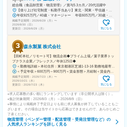
総合職（食品卸営業・物流管理）／賞与5.3カ月／20代活躍中
【借り上げ社宅制度・転勤手当あり】東北・関東・甲信越・中部・関西・中四国・九州での全国拠点が対象です！※勤務エリアについては選考内で確認を行います。※将来的に国内各拠点への転勤の可能性があります。※借り上げ社宅制度あり※リモートワーク可（週1回まで）
年収925万円／40歳・マネージャー 年収605万円／30歳・営業、物流職
掲載予定期間：
2026/6/29（月）
〜
2026/8/30（日）
気になる
更新日：
2026/6/29（月）
森永製菓 株式会社
【田町本社／リモート可】物流企画◆プライム上場／菓子業界トッ
プクラス企業／フレックス／年休125日◆
＜勤務地詳細＞本社住所：東京都港区芝浦1-13-16 勤務地最寄駅：JR、都営三田、都営浅草線／田町、三田駅受動喫煙対策：屋内全面禁煙変更の範囲：会社の定める事業所（リモートワーク含む）
＜予定年収＞600万円～900万円＜賃金形態＞月給制＜賃金内訳＞月額（基本給）：300,000円～380,000円＜月給＞300,000円～380,000円＜昇給有無＞有＜残業手当＞有＜給与補足＞■昇給：年1回（4月）■賞与：年2回（6月、12月）賃金はあくまでも目安の金額であり、選考を通じて上下する可能性があります。月給(月額)は固定手当を含めた表記です。
掲載予定期間：
2026/7/23（木）
〜
2026/10/21（水）
気になる
更新日：
2026/7/23（木）
※求人応募数の多い順にランキングしています（非公開求人は除く）。
※集計対象期間：2026/8/3（月）～2026/8/9（日）
※事情により掲載終了予定日よりも前に求人募集が終了していることもご
ざいます。その場合は当サイトから応募はできませんので、あらかじめご
了承ください。
物流管理（ベンダー管理・配送管理・受発注管理など）
の
人気求人ランキングを詳しく見る