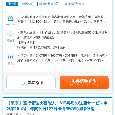
※基本的な勤務地は本社（上徳乙216番地4）ですが、点呼時には
認し、次のアクションを設定します。
正社員
転勤なし
職種未経験歓迎
業種未経験歓迎
玉川車庫（玉川町別所甲134-3）に出向いていただくこととなりま
す。毎日ではありませんが、バスの運航スケジュールに応じて対
【お互いを支え合う誠実な組織風土とチームワーク】
応いただきます。（本社と車庫が離れていることも課題の1つであ
現場負荷を軽減するため、配車担当との事前調整やスムーズな連
～未経験歓迎／北海道の有名老舗旅館／寮・食堂完備／福利厚生
り今後の改善事項となります）
携を大切にしています。トラブル発生時にも落ち着いて対応でき
充実◎／創業160年以上／登別温泉発祥の旅館／温かい家庭的な
（2）業務改善活動（例：業務効率化、DX推進など）
仕事内容
るよう、マニュアルの整備や標準化を進めており、チーム全体で
社風～
※運行管理者、としてご活躍いただくだけでなく、社長の右腕とし
ミスを削減する取り組みを行っています。
＜勤務地詳細＞本社住所：北海道登別市登別温泉町55 受動喫煙対
て、社内の働きやすさや働きがい向上のための施策立案～実行に
■業務内容：
策：敷地内喫煙可能場所あり
も関与いただくことを想定しております。
変更の範囲：当社の指定する業務
北海道登別市に位置する旅館にて、購買・調達スタッフとして業
勤務地
【最寄り駅】
務をご担当いただきます。
■組織構成及び募集背景：
登別駅、富浦駅(北海道)、虎杖浜駅
運行管理業務は現在社長と会長が自らになっております（会長は
■業務詳細：
＜予定年収＞240万円～360万円＜賃金形態＞月給制＜賃金内訳＞
関連会社のタクシー会社にて配車業務を担当）。
◇物品の発注業務
月額（基本給）：200,000円～300,000円＜月給＞200,000円～
社長が経営に専念するために運行管理業務をお任せできる方を新
◇PCへの伝票入力
給与
300,000円＜昇給有無＞有＜残業手当＞有＜給与補足＞■昇給：あ
たにお迎えするための募集になります。
◇請求書締め作業
り（1月あたり10,000円※前年度実績）■賞与：年2回（100,000円
◇荷受、検品、棚卸作業
～300,000円※前年度実績）※昇給・賞与は本人実績や会社業績等
■働き方：
◇冷凍、冷蔵庫整理
を考慮の上、決定いたします賃金はあくまでも目安の金額であ
年間休日105日・土日休（日＋第2・4土）
応募依頼する
◇その他、関連する業務全般
気になる
り、選考を通じて上下する可能性があります。月給(月額)は固定手
お盆休暇、年末年始休暇、GW休暇など長期休暇あり
（エージェントサービス）
当を含めた表記です。
残業20ｈ
■福利厚生：
転勤なし
◇社員寮・社員食堂完備
◇社員専用温泉（源泉かけ流し・利用無料）
■同社について：
【東京】運行管理★芸能人・VIP専用の送迎サービス◆
◇退職金制度あり
同社は愛媛県今治市に本社を置く地域密着型の総合交通・旅行会
残業10h程・年間休日127日◆将来の管理職候補
◇引越サポートあり（最大10万円）
社で、貸切バス（大型・中型・小型）、空港リムジン、タクシー
◇再雇用制度あり（65歳まで）※65歳以上でも継続して勤務可能
株式会社エーカンパニー