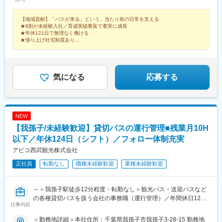
川市高松町2-38-9【埼玉県】■新座営業所／新座市本多1-12-10■
所沢営業所／所沢市下富705-1■大宮営業所／さいたま市大宮区三
【地域貢献】「バスが来る」という、当たり前の日常を支える
橋1-983 ■川越営業所／川越市南台1-3-6■狭山営業所／狭山市柏
★9割が未経験入社／育成実績豊富で着実に成長
原391-2■飯能営業所／飯能市美杉台5-4-1※受動喫煙対策：分煙
★年休121日で無理なく働ける
（喫煙室設置）
★借り上げ社宅制度あり
★社員食堂あり
★ホテル施設やレジャー施設など、従業員価格で利用可能
気になる
応募する
NEW
【我孫子/未経験歓迎】貸切バスの運行管理■残業月10H
以下／年休124日（シフト）／フォロー体制充実
アビコ西武観光株式会社
正社員
転勤なし
職種未経験歓迎
業種未経験歓迎
～＜我孫子駅徒歩12分程度・転勤なし＞観光バス・送迎バスなど
の各種貸切バスを扱う会社の事務職（運行管理）／年間休日124
仕事内容
日、月残業も平均10時間と非常に働きやすい環境です◎～
＜勤務地詳細＞本社住所：千葉県我孫子市我孫子3-28-15 勤務地