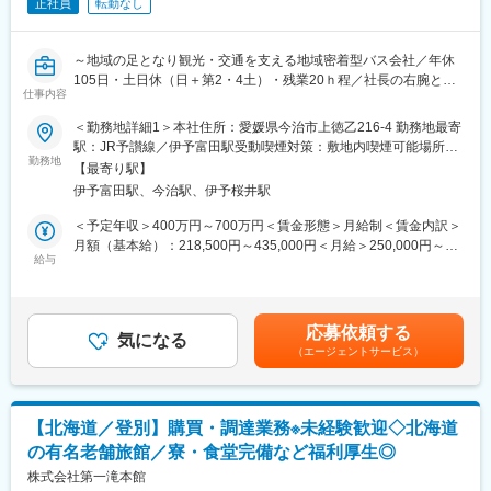
正社員
転勤なし
未資格者の場合、業務の完遂度／協調性／正確性が満たされてい
るかを評価していきます。
～地域の足となり観光・交通を支える地域密着型バス会社／年休
■キャリアパス：
105日・土日休（日＋第2・4土）・残業20ｈ程／社長の右腕とし
メンバー→シニアメンバー→リーダー→マネージャーとキャリア
仕事内容
て社内の働きやすさや働きがい向上の施策立案まで～
アップできます。
■職務概要：
＜勤務地詳細1＞本社住所：愛媛県今治市上徳乙216-4 勤務地最寄
乗務員満足度の向上、チームミスの削減、事故・トラブル削減な
旅行業および貸切バス業の営業や運行管理事務などの業務を担当
駅：JR予讃線／伊予富田駅受動喫煙対策：敷地内喫煙可能場所あ
どの成果／頑張りに応じて評価をしていきます。
いただきます。
勤務地
り＜勤務地詳細2＞玉川車庫住所：愛媛県今治市玉川町別所甲134-
【最寄り駅】
3 勤務地最寄駅：JR予讃線／今治駅受動喫煙対策：敷地内喫煙可
■配属先：
伊予富田駅、今治駅、伊予桜井駅
■ミッション：
能場所あり変更の範囲：会社の定める事業所
運行管理課への配属。お互いに手厚くサポートし合う、非常に風
・運行管理業務を通して、社員とお客さまの安心安全を守る
＜予定年収＞400万円～700万円＜賃金形態＞月給制＜賃金内訳＞
通しが良い誠実な組織体制です。
・社内の業務改善活動を通して、社員の働きやすさや働きがい向
月額（基本給）：218,500円～435,000円＜月給＞250,000円～
上を図る
給与
500,000円（一律手当を含む）＜昇給有無＞有＜残業手当＞有＜
■魅力：
給与補足＞固定残業時間制、固定残業時間24時間～40時間、固定
【安全で確実な運行を支え、地域の安心を守るやりがいのある仕
■職務詳細：
残業代 31500 円～65000円、超過分は別途支給賃金はあくまで
事】
（1）運行管理業務
も目安の金額であり、選考を通じて上下する可能性があります。
当社の運行管理課は、乗務員やお客様、そこで暮らす地域の安心
応募依頼する
・アルコール、点呼（玉川車庫にて実施。運行スケジュールによ
気になる
月給(月額)は固定手当を含めた表記です。
を守ることで、移動の価値と会社の信頼をつくる重要な役割を担
（エージェントサービス）
っては、早朝に対応することもあります）
っています。乗務員が安心して出発できるよう、誠実なサポート
・スケジュール管理、社員の担当割当
をお願いします。
・車両トラブルや事故発生時の対応、車両管理、保険担当者との
連携
【明確なキャリアパスと会社のサポート体制で成長を実感】
【北海道／登別】購買・調達業務※未経験歓迎◇北海道
・法令順守対応（書類作成など）
社内ではレベルに応じた役割や行動指標、評価基準が詳細に定義
の有名老舗旅館／寮・食堂完備など福利厚生◎
※当社では自動点呼システムを夜間点呼時に導入しています。今後
されており、「次に何を伸ばせばいいか」が曖昧にならない仕組
朝の点呼時にも導入することを検討しています。
株式会社第一滝本館
みを整えています。半年に一度の面談で成長の方向性を一緒に確