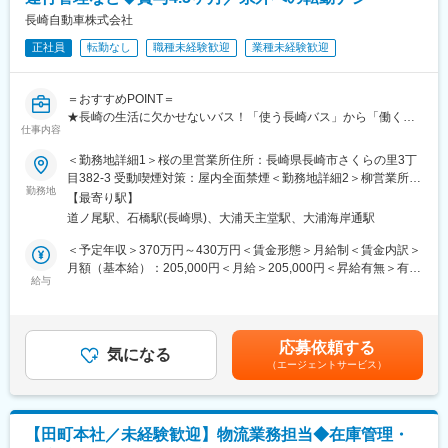
■業務の魅力
長崎自動車株式会社
グローバル案件を通じて、国際物流や貿易実務の専門性を高める
正社員
転勤なし
職種未経験歓迎
業種未経験歓迎
ことができ、様々な国のプロジェクトに携われます。
■教育体制
OJT中心で、国際物流・貿易に関する専門知識や実務ノウハウの
＝おすすめPOINT＝
習得をサポートします。
★長崎の生活に欠かせないバス！「使う長崎バス」から「働く長
■就業環境
仕事内容
崎バス」へ。
フレックス勤務や週休2日制・祝日休みなど、ワークライフバラン
★多角的な事業展開による安定成長
＜勤務地詳細1＞桜の里営業所住所：長崎県長崎市さくらの里3丁
スを重視した働きやすい環境です。
★様々な部署や営業所でキャリアを積める！
目382-3 受動喫煙対策：屋内全面禁煙＜勤務地詳細2＞柳営業所住
■想定されるキャリアパス
勤務地
所：長崎県長崎市小ヶ倉3丁目76番48号 受動喫煙対策：屋内全面
嘱託社員からのスタートとなりますが、実績に応じて正社員登用
【最寄り駅】
坂道が多く、なおかつ高齢化が進む長崎において、バスは人々の
禁煙＜勤務地詳細3＞松ヶ枝営業所住所：長崎県長崎市松が枝町6
や、専門性の高いポジションへのキャリアアップが可能です。
道ノ尾駅、石橋駅(長崎県)、大浦天主堂駅、大浦海岸通駅
暮らしに必要不可欠な生活インフラ。さらに、近年は観光客の増
番6号 受動喫煙対策：屋内全面禁煙変更の範囲：会社の定める事
■企業の特徴/魅力
加にともない、需要はいっそう高まっています。
業所
＜予定年収＞370万円～430万円＜賃金形態＞月給制＜賃金内訳＞
グローバルな事業展開のもと、責任感と調整力を発揮しながら成
月額（基本給）：205,000円＜月給＞205,000円＜昇給有無＞有＜
長できる環境で、国際的な物流・購買の実務経験を積むことがで
■仕事内容
給与
残業手当＞有＜給与補足＞※経験やスキルを考慮して決定します。
きます。
まずはバスの運行管理を現場で学びます。一人立ちするまでは先
■昇給：年1回（4月）■賞与：年2回（7月・12月／計4.5ヶ月分 ※
輩社員と共に勤務を行っていただきます。分からないことはいつ
令和7年度実績）■モデル年収：年収420万円／30代／入社3年目年
変更の範囲：無
でも聞ける環境です♪
収597万円／40代／入社26年目賃金はあくまでも目安の金額であ
応募依頼する
・バスの運行計画の作成：効率的な運行のため計画を作成
気になる
り、選考を通じて上下する可能性があります。月給(月額)は固定手
（エージェントサービス）
・運行データの管理：データを収集・分析し運行状況や乗客数を
当を含めた表記です。
把握
・スタッフの管理：バスの運転者や運行スタッフの管理、業務指
示
【田町本社／未経験歓迎】物流業務担当◆在庫管理・
・顧客対応：乗客の問い合わせやクレーム対応