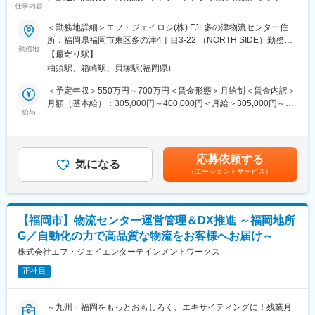
ルシティ・ビジネスセンタービルB1F
仕事内容
ジーを活用した業務効率化を推進中～
事業内容：物流に関する業務の受託
＜勤務地詳細＞エフ・ジェイロジ(株) FJL多の津物流センター住
■当社について：
所：福岡県福岡市東区多の津4丁目3-22 （NORTH SIDE）勤務地
■キャリアパス：
エフ・ジェイロジ株式会社は、地域に密着してオフィスビル開
勤務地
最寄駅：篠栗線／柚須駅受動喫煙対策：屋内全面禁煙変更の範
・新規事業特有のスピード感の中、新しい試みに自由な発想で試
【最寄り駅】
発、不動産賃貸事業等を行う福岡の大手総合ディベロッパー福岡
囲：会社の定める事業所
せるため、経験の幅が広がります
柚須駅、箱崎駅、貝塚駅(福岡県)
地所のグループ会社です。その中で、EC物流事業（物流アウトソ
・メンバーの挑戦を後押しする雰囲気で、自ら考え行動できる力
ーシングの受託等）を担っており、2022年2月設立した新しい会
＜予定年収＞550万円～700万円＜賃金形態＞月給制＜賃金内訳＞
が身に付きます
社です。
月額（基本給）：305,000円～400,000円＜月給＞305,000円～
給与
400,000円＜昇給有無＞有＜残業手当＞有＜給与補足＞※給与詳細
■魅力点：
■業務内容：
は経験・年齢・能力などを考慮し決定します。■昇給：年1回（6
・福岡の大手総合ディベロッパーグループの新規事業として設立
物流センター内の統括管理業務をお任せします。
月）、賞与：年2回（7月、12月）賃金はあくまでも目安の金額で
されてから間もない会社ですので、各個人の業務は多岐に渡りま
・収支計画、管理
あり、選考を通じて上下する可能性があります。月給(月額)は固定
すが、その分成長の機会も多く、チャレンジしたいことに進んで
応募依頼する
・センター内のプロジェクトリード及び、進捗管理
気になる
手当を含めた表記です。
取り組むことができます！
（エージェントサービス）
・現場オペレーション管理
・業務の改善提案は大歓迎です。改善点やアイデアの提案なども
・安全・品質・生産性向上のための施策立案と実行
可能！「提案」というと堅苦しく感じるかもしれませんが、普段
・人員管理（パート・派遣スタッフの指示・教育・配置）
の会話の中でアイデアを教えていただき、上司・同僚と一緒にア
・荷主との調整・折衝
イデアを形にしていけます！
【福岡市】物流センター運営管理＆DX推進 ～福岡地所
・弊社のクライアントに対して、事業拡大のための販促支援や物
G／自動化の力で高品質な物流をお客様へお届け～
当社では、省人化・省力化に向けたテクノロジー活用を進めてお
流コスト削減などの提案を行え、クライアントと並走して業務に
りますので
株式会社エフ・ジェイエンターテインメントワークス
取り組むことができます！
BIツール等を活用した生産性・収益性のチェックや、分析、改善
正社員
業務などを通し、
変更の範囲：会社の定める業務
親会社の福岡地所や、外部ベンダーとやり取り頂く可能性もござ
います。
～九州・福岡をもっとおもしろく、エキサイティングに！残業月