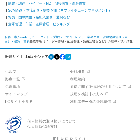
購買・調達・バイヤー・MD
間接購買・総務購買
SCM企画・物流企画・需要予測（サプライチェーンマネジメント）
貿易・国際業務（輸出入業務・通関など）
倉庫管理・作業・在庫管理（ピッキング）
転職・求人doda（デューダ）トップ
旅行・宿泊・レジャー業界
企画・管理
物流管理（企
画）・購買・貿易
物流管理（ベンダー管理・配送管理・受発注管理など）の転職・求人情報
転職サイト dodaをシェア
ヘルプ
会社概要
拠点一覧
利用規約
免責事項
通信に関する情報の利用について
サイトマップ
採用を検討中の方へ
PCサイトを見る
利用者データの外部送信
個人情報の取り扱いについて
個人情報保護方針