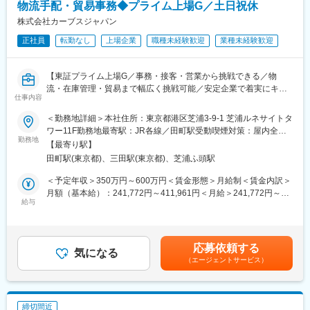
物流手配・貿易事務◆プライム上場G／土日祝休
■1日の流れ（日勤の場合）
株式会社カーブスジャパン
10：00 業務開始
正社員
転勤なし
上場企業
職種未経験歓迎
業種未経験歓迎
11：00 配車表の作成 4日に1回、配車表の作成を行います。
13：00 バス運転士への依頼・調整
14：00 休憩
【東証プライム上場G／事務・接客・営業から挑戦できる／物
15：00 窓口業務、忘れ物の管理・対応
流・在庫管理・貿易まで幅広く挑戦可能／安定企業で着実にキャ
15：30 バス運転士への依頼・調整
仕事内容
リアアップ◎／土日祝休／年休120日】
18：30 終業・退社
＜勤務地詳細＞本社住所：東京都港区芝浦3-9-1 芝浦ルネサイトタ
■業務概要：
ワー11F勤務地最寄駅：JR各線／田町駅受動喫煙対策：屋内全面
■組織構成
全国2,000店舗以上を展開するフィットネスチェーン「カーブス」
勤務地
禁煙変更の範囲：無
主任4名、係長2名、所長1名、運行管理7名の他、運転手120名が
【最寄り駅】
の物流機能を支えるポジションです。
在籍しております。
田町駅(東京都)、三田駅(東京都)、芝浦ふ頭駅
関連商品の在庫管理から物流手配、貿易事務まで、幅広い業務に
平均年齢は30代後半、8割の社員が中途で入社しておりますので
携わることができます。
＜予定年収＞350万円～600万円＜賃金形態＞月給制＜賃金内訳＞
馴染みやすい雰囲気です◎
月額（基本給）：241,772円～411,961円＜月給＞241,772円～
＜取扱商品＞
給与
411,961円＜昇給有無＞有＜残業手当＞有＜給与補足＞年収は月
■充実した福利厚生
・プロテイン（メイン商材：アメリカからの仕入メインですが、
給（基本給）241,772円～411,961円＋賞与年2回＋残業代※残業代
無料でバスに乗ってどこにでも行くことができるほか、
海外仕入れ先を拡大中です）
別途支給※使用期間（3ヶ月）あり。その間の待遇に変更はありま
グループで経営しているホテルやレストラン、商業施設などで社
・トレーニングウエア
せん。※モデル月収：293,938円～500,848円（月30時間残業を想
員割引を受けられます。
応募依頼する
・フィットネスマシン など
気になる
定した場合）賃金はあくまでも目安の金額であり、選考を通じて
■キャリアパス
（エージェントサービス）
※当社プロテインは、ご高齢女性にも気軽に取り入れていただける
上下する可能性があります。月給(月額)は固定手当を含めた表記で
多岐にわたる事業展開をしている同社であるからこそ、適性を鑑
よう、飲みやすい味にこだわっております。
す。
み本社機能（人事や経営企画他）への配置転換など多岐に渡るキ
※1クラブ平均会員数500人、半分以上の方にプロテイン定期購入
ャリアパスの実現が可能です。
を導入いただけるよう、事業を推進しています。
締切間近