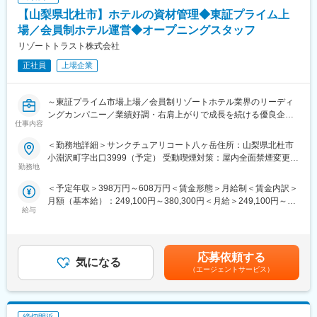
■充実のサポート体制
【山梨県北杜市】ホテルの資材管理◆東証プライム上
■業務詳細：
安全教育センターでの研修もあり、運行管理者資格、第一種衛生
・各種商品などの在庫管理、物流手配、発注
場／会員制ホテル運営◆オープニングスタッフ
管理者、危険物取扱者などの専門資格を会社の制度で取得できま
・貿易事務対応
リゾートトラスト株式会社
す。
・機能性食品の原材料購買（海外メーカーとの交渉・調整）
そのほか自己啓発制度など、未経験の方でも安心して働ける環境
正社員
上場企業
※物流、サプライチェーン、調達など幅広い知識を身につけること
を整えています
ができます。
変更の範囲：会社の定める業務
～東証プライム市場上場／会員制リゾートホテル業界のリーディ
■組織構成：
ングカンパニー／業績好調・右肩上がりで成長を続ける優良企業
クリエイティブ＆ロジスティクス部：15名（男性7名・女性8名）
仕事内容
／福利厚生充実で働きやすい環境～
チームワーク良好で、わからないことも相談しやすい雰囲気で
す。
＜勤務地詳細＞サンクチュアリコート八ヶ岳住所：山梨県北杜市
■業務概要：
小淵沢町字出口3999（予定） 受動喫煙対策：屋内全面禁煙変更の
2027年3月開業予定「サンクチュアリコート八ヶ岳」でのホテル
勤務地
■働き方：
範囲：会社の定める事業所
総合職の資材管理業務をお任せいたします。これまでのご経験を
土日祝休／年休120日／JR田町駅すぐの本社勤務／転勤なし
＜予定年収＞398万円～608万円＜賃金形態＞月給制＜賃金内訳＞
活かしていただき、さらに上級職などへのキャリアアップも可能
長期就業を叶えられる就業環境です！
月額（基本給）：249,100円～380,300円＜月給＞249,100円～
です。
給与
380,300円＜昇給有無＞有＜残業手当＞有＜給与補足＞※給与は、
※サンクチュアリコート八ヶ岳は2027年3月開業予定のため、開業
■当社の魅力：
経験・能力を考慮の上決定します.※超過勤務手当及び各種手当は
までは当社既存ホテルにてご勤務いただくことも可能です。
携わる事業・サービスは「健康」を商材とし、健康な人を増やす
別途支給します。■給与例【チーフ】月給249,100～300,300円／
ことで社会課題の解決を目指している、社会貢献性の高いビジネ
年収398万円～480万円【マネージャー】月給325,100～380300
■業務詳細：
応募依頼する
スです。当社の運営するフィットネスチェーン”カーブス”の会員数
気になる
円／年収520万円～608万円※上記年収は月給＋賞与の金額です賃
客室アメニティ、リネン、レストラン食材など、様々な物品の在
は約80万人、店舗数は2000店を超え、大手飲食チェーン店よりも
（エージェントサービス）
金はあくまでも目安の金額であり、選考を通じて上下する可能性
庫管理、発注、補充、保管、そして廃棄まで、ホテルの運営に必
店舗数が拡大しています。そのビジネスモデルと地域貢献性から
があります。月給(月額)は固定手当を含めた表記です。
要なあらゆる資材を効率的に管理する業務です。
今後の事業拡大も明確です。
・在庫管理：倉庫内の資材の整理整頓、在庫量の把握
締切間近