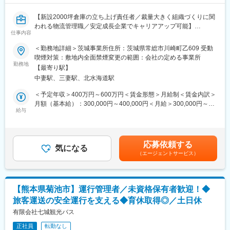
・内部統制・監査を意識した運用設計
立されました。
を実現していただきます。
現在は、不動産管理、建設、自家用自動車運行管理、送迎サービ
【新設2000坪倉庫の立ち上げ責任者／裁量大きく組織づくりに関
単なるオペレーション改善ではなく、経営・財務・監査の視点か
ス、レンタルオフィス、インドアゴルフ事業などを手掛ける総合
われる物流管理職／安定成長企業でキャリアアップ可能】
ら「説明できる在庫管理」を確立し、将来的な上場審査・監査対
仕事内容
サービス企業として、安定した成長を続けています。
応に耐えうる基盤を作ることがメインミッションです。
■業務概要
＜勤務地詳細＞茨城事業所住所：茨城県常総市川崎町乙609 受動
入社後は、以下の業務から着手していただく予定です。
変更の範囲：会社の定める業務
当社が新たに開設した茨城県常総市の常温物流倉庫（2000坪規
喫煙対策：敷地内全面禁煙変更の範囲：会社の定める事業所
・現行の在庫管理フロー・ルール・データの把握と課題整理
模）にて、倉庫運営全体の統括管理を担当します。主にホテル向
勤務地
・在庫データ（原材料・仕掛品・完成品）の現状分析
【最寄り駅】
けアメニティや備品類の在庫管理・出荷業務をリードし、現場ス
・棚卸・在庫評価プロセスの見直し、改善案の立案
中妻駅、三妻駅、北水海道駅
タッフやパートのマネジメント、日々の業務改善を推進する立ち
・在庫管理に関する基本ルール・運用方針の整理（ドキュメント
上げ責任者ポジションです。
＜予定年収＞400万円～600万円＜賃金形態＞月給制＜賃金内訳＞
化）
■業務詳細
月額（基本給）：300,000円～400,000円＜月給＞300,000円～
・関係部署（現場・物流・管理部門）との連携・調整
入出荷、在庫管理、ピッキング、検品、梱包など現場オペレーシ
給与
400,000円＜昇給有無＞有＜残業手当＞無賃金はあくまでも目安
ョンの統括・管理を行います。業務状況に応じて現場作業のサポ
の金額であり、選考を通じて上下する可能性があります。月給(月
状況に応じて、以下にも携わっていただきます。
ートも担います。スタッフやパートのシフト作成・労務管理や、
額)は固定手当を含めた表記です。
・在庫管理指標（回転率・滞留在庫など）の定義
フォークリフトによる搬送作業の管理・実作業（資格保有者の
・将来的なシステム導入（ERP／WMS等）に向けた要件整理
応募依頼する
み）も担当。配送会社や営業・事務部門との連携、誤出荷時の迅
気になる
（エージェントサービス）
速対応、棚卸業務、在庫管理システム・Excelを活用したデータ入
■組織構成：
力・管理も重要な業務です。業務フローの改善提案や効率化活動
Product Division：マネージャー1名、リーダー2名、メンバー11
を積極的に推進し、本社との情報共有・報告連絡相談も日常的に
名
行います。
Product Group：マネージャー1名、リーダー1名、メンバー8名
【熊本県菊池市】運行管理者／未資格保有者歓迎！◆
■扱うサービス
旅客運送の安全運行を支える◆育休取得◎／土日休
ホテル向けアメニティ、タオル、スリッパ、紙コップ等の備品類
変更の範囲：会社の定める業務
を安定供給し、ホテル業界の課題解決を支えています。
有限会社七城観光バス
■組織構成
正社員
転勤なし
事務2名、現場2～3名、パート2～3名体制を予定。管理者は現場