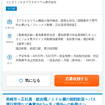
す。単なる事務業務ではなく、運行管理や組織マネジメントにも
コニカミノルタプラネタリウム株式会社
関わるため、業務の幅が広く管理職としての成長機会が豊富で
その他
す。安定した働き方（残業月10時間程度・年休127日）も整って
おり、長期的にキャリアを築ける環境です。
【プラネタリウム機器の海外物流・購買を担当／国際案件で専門
■企業の特徴／魅力：
性を磨ける／フレックス勤務・正社員登用前提】
同社はコンサートやイベントにおける移動・宿泊・企画をワンス
仕事内容
■業務概要
トップで提供するエンターテインメント分野の専門企業です。交
当社技術部 技術・生管グループにて、主にプラネタリウム機器の
＜勤務地詳細＞東海事業所住所：愛知県豊川市金屋西町1-8 コニ
通手段から宿泊、現場対応まで一貫したサービスで高い評価を得
海外案件に関わる物流・購買業務を担います。中国、米国、イン
カミノルタ豊川サイト内勤務地最寄駅：名鉄豊川線／諏訪町駅受
ており、多くの実績を誇ります。多様な案件に携わることで業界
ド、フランスなど複数国との輸出入における調整や、輸送管理・
勤務地
動喫煙対策：屋内全面禁煙変更の範囲：会社の定める事業所
知識が深まり、安定した基盤のもとで専門性を高められる点が魅
【最寄り駅】
通関業務までを担当し、関係各所との連携を通じて国際プロジェ
力です。
諏訪町駅、稲荷口駅、豊川稲荷駅
クトの円滑な進行を支えます。
■業務詳細
＜予定年収＞425万円～532万円＜賃金形態＞月給制月給制。所定
・各国へのプラネタリウム機器や関連設備の輸出入調整業務
外勤務手当は別途支給。＜賃金内訳＞月額（基本給）：280,000
変更の範囲：会社の定める業務
・ATAカルネ（国際一時輸出入証明書）を活用した年間3～4回程
給与
円～350,000円＜月給＞280,000円～350,000円＜昇給有無＞有＜
度の機材一時輸出入と通関手続き
残業手当＞有＜給与補足＞賞与年2回（6月・12月）年間平均3.2
・海外取引先や物流会社、社内部門との連絡・スケジュール調整
ヶ月分支給。月給は経験・能力を考慮の上、当社規定により決定
・輸送手配、貨物追跡、必要書類の作成・管理、納期管理
します。賃金はあくまでも目安の金額であり、選考を通じて上下
応募依頼する
・英語によるメール対応やコミュニケーション業務
気になる
する可能性があります。月給(月額)は固定手当を含めた表記です。
（エージェントサービス）
・年0～4回程度の海外出張（応相談）による現地調整・対応
■扱うサービス
当社プラネタリウム機器および関連設備の全般的な輸出入業務
■組織構成
長崎市＜正社員・総合職／ミドル層の挑戦歓迎＞バス
技術部技術・生管グループ所属。物流や調達経験者など、異なる
運行管理など◆賞与4.5ヶ月／県外への転勤ナシ
バックグラウンドを持つメンバーと連携して業務を推進します。