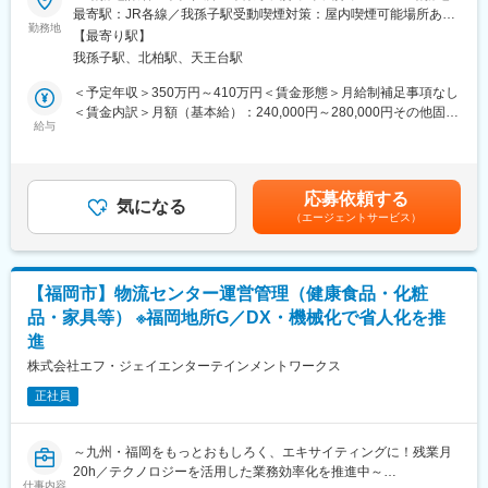
観光バス・送迎バスなどの各種貸切バスの貸し出しやツアーの企
最寄駅：JR各線／我孫子駅受動喫煙対策：屋内喫煙可能場所あり
画など、団体旅行に関するサービスを展開している当社にて、貸
勤務地
変更の範囲：会社の定める事業所
【最寄り駅】
切バスの運行を支える「運行管理事務」の業務を採用いたしま
我孫子駅、北柏駅、天王台駅
す。
＜予定年収＞350万円～410万円＜賃金形態＞月給制補足事項なし
■業務詳細：
＜賃金内訳＞月額（基本給）：240,000円～280,000円その他固定
見積書の作成やスケジュール管理
給与
手当/月：20,000円～40,000円＜月給＞260,000円～320,000円＜
バス運行の安全確認（点呼業務）
昇給有無＞有＜残業手当＞有＜給与補足＞■昇給：年1回※過去実
└乗務員の体調チェック、アルコール検査、運行状況の確認
績0～30,000円／月（ベースアップ込）■賞与：年2回※過去実績3
最終バスの確認後、業務終了予定
ヶ月分■手当：運行管理資格10,000円、旅行業務取扱管理者
応募依頼する
気になる
10,000円など■資格所有や経験値等で最初の基本給設定は変動し
（エージェントサービス）
■入社後のフォロー：
ます。賃金はあくまでも目安の金額であり、選考を通じて上下す
現在、我孫子本社に運行管理職の社員が4名在籍しております。
る可能性があります。月給(月額)は固定手当を含めた表記です。
入社後はOJTで丁寧に指導いたします。運行管理業務は先輩と一
緒に学べるのでご安心ください。
【福岡市】物流センター運営管理（健康食品・化粧
品・家具等） ※福岡地所G／DX・機械化で省人化を推
■働き方について：
進
年間休日124日＆残業は月平均10時間程度でプライベートをしっ
かり確保できます。
株式会社エフ・ジェイエンターテインメントワークス
シフト制で柔軟に休みを調整可能です。希望休も考慮します。
正社員
資格取得支援制度があり、取得費用は会社で支援いたします。ま
た、資格取得後は毎月手当が支給されます。（運行管理者など）
～九州・福岡をもっとおもしろく、エキサイティングに！残業月
■勤務時間
20h／テクノロジーを活用した業務効率化を推進中～
早番：9:00～18:00（休憩1時間含む）
仕事内容