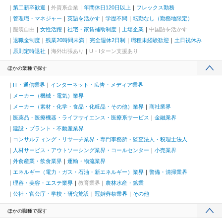
第二新卒歓迎
外資系企業
年間休日120日以上
フレックス勤務
管理職・マネジャー
英語を活かす
学歴不問
転勤なし（勤務地限定）
服装自由
女性活躍
社宅・家賃補助制度
上場企業
中国語を活かす
退職金制度
残業20時間未満
完全週休2日制
職種未経験歓迎
土日祝休み
原則定時退社
海外出張あり
U・Iターン支援あり
ほかの業種で探す
IT・通信業界
インターネット・広告・メディア業界
メーカー（機械・電気）業界
メーカー（素材・化学・食品・化粧品・その他）業界
商社業界
医薬品・医療機器・ライフサイエンス・医療系サービス
金融業界
建設・プラント・不動産業界
コンサルティング・リサーチ業界・専門事務所・監査法人・税理士法人
人材サービス・アウトソーシング業界・コールセンター
小売業界
外食産業・飲食業界
運輸・物流業界
エネルギー（電力・ガス・石油・新エネルギー）業界
警備・清掃業界
理容・美容・エステ業界
教育業界
農林水産・鉱業
公社・官公庁・学校・研究施設
冠婚葬祭業界
その他
ほかの職種で探す