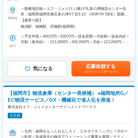
遅番：12:00～20:00（8時間勤務とみなしますが、休憩は45分と
■当社について：
なります）
＜勤務地詳細＞エフ・ジェイロジ(株) FJL多の津物流センター住
エフ・ジェイロジ株式会社は、地域に密着してオフィスビル開
※遅番は月6～8回程度。バスや乗務員の点呼業務を担当します。
所：福岡県福岡市東区多の津4丁目3-22 （NORTH SIDE）勤務地
発、不動産賃貸事業等を行う福岡の大手総合ディベロッパー福岡
勤務地
最寄駅：篠栗線／柚須駅受動喫煙対策：屋内全面禁煙変更の範
【最寄り駅】
地所のグループ会社です。その中で、EC物流事業（物流アウトソ
■当社について：
囲：会社の定める事業所
柚須駅、箱崎駅、貝塚駅(福岡県)
ーシングの受託等）を担っており、2022年2月設立した新しい会
アビコ西武観光株式会社は、観光バス・送迎バスなどの貸切バス
社です。
をプロデュースする会社です。
＜予定年収＞400万円～500万円＜賃金形態＞月給制＜賃金内訳＞
私たちが目指すのは、移動時間を「快適で楽しい時間」に変える
月額（基本給）：221,000円～300,000円＜月給＞221,000円～
■業務内容：
給与
こと。
300,000円＜昇給有無＞有＜残業手当＞有＜給与補足＞※給与詳細
物流センター内の作業・現場運営、管理業務をお任せします。
そのために、安全性とおもてなしの心を大切にし、ドライバーや
は経験・年齢・能力などを考慮し決定します。■昇給：年1回（6
・荷主対応
スタッフの質向上に力を注いでいます。
月）、賞与：年2回（7月、12月）賃金はあくまでも目安の金額で
・収支把握
「一期一会」を大切に、出会ったすべての人に喜びと感動を届け
あり、選考を通じて上下する可能性があります。月給(月額)は固定
応募依頼する
・各作業工程の把握、安全・品質・作業効率の向上に向けた施策
気になる
ることが私たちの使命です。
手当を含めた表記です。
（エージェントサービス）
立案、実行
・作業スタッフへの作業指示、教育、人員配置の調整等
変更の範囲：会社の定める業務
・5Sの管理（清掃、清潔、整理、整頓、躾）
【福岡市】物流倉庫（センター長候補） ※福岡地所G／
当社では、省人化・省力化に向けたテクノロジーの活用を進めて
EC物流サービス／DX・機械化で省人化を推進！
おりますので
将来的に、BIツール等を活用した生産性・収益性のチェックや、
株式会社エフ・ジェイエンターテインメントワークス
分析、改善業務などに携わって頂くことも可能です。
正社員
【出向先情報】
会社名 ：エフ・ジェイロジ株式会社
～九州・福岡をもっとおもしろく、エキサイティングに！UIター
本社住所：〒812-0018 福岡市博多区住吉1丁目2番25号 キャナ
ン歓迎／急成長中の物流アウトソーシング事業を展開／テクノロ