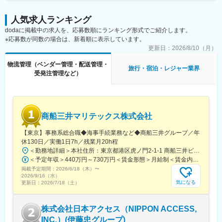
(1)北海道内で18箇所、本州で4箇所の温泉・リゾートホテルを経
営する老舗ホテルチェーン(2)「野口観光ホテルプロフェッショナ
人気求人ランキング
ル学院」を設立。自社でのホテル人材を育成に力を入れています
dodaに掲載中の求人を、応募数順にランキング形式でご紹介します。
(3)企業主導型保育所（洞爺、北湯沢、定山渓）を開設し、女性が
※応募数が同数の場合は、新着順に表示しています。
子育てをしながら働ける環境作りに取り組んでいます(4)女性社員
による品質管理会議や管理職との気軽な意見交換ができる各種懇
更新日：
2026/8/10（月）
親会の開催(5)有給休暇を5日連続で使用可能な休暇制度有(6)新
物流管理（ベンダー管理・配送管理・
卒・中途採用者の分け隔てなく、活躍し評価される社員を上に引
旅行・宿泊・レジャー業界
受発注管理など）
き上げる社風（新卒入社11年で支配人になった事例も有）(7)各種
手当・福利厚生充実(8)アフターコロナを見据え、更なる成長を計
画中
変更の範囲：会社の定める業務
商船三井マリテックス株式会社
【東京】事務系総合職◆海事手続業務など◆商船三井グループ／年
休130日／実働1日7h／残業月20h程
＜勤務地詳細＞本社住所：東京都港区虎ノ門2-1-1 商船三井ビル勤務地最寄駅：東京メトロ銀座線／虎ノ門駅受動喫煙対策：屋内全面禁煙変更の範囲：会社の定める事業所
＜予定年収＞440万円～730万円＜賃金形態＞月給制＜賃金内訳＞月額（基本給）：291,800円～487,000円＜月給＞291,800円～487,000円＜昇給有無＞有＜残業手当＞有＜給与補足＞※上記想定年収には賞与3ヶ月分を含みます。金額は目安の金額であり、これまでのご経験・スキル・現年収等を総合的に考慮し決定いたします。■昇給：年1回■賞与：3ヶ月分（前年度実績）賃金はあくまでも目安の金額であり、選考を通じて上下する可能性があります。月給(月額)は固定手当を含めた表記です。
掲載予定期間：
2026/6/18（木）
〜
2026/9/16（水）
気になる
更新日：
2026/7/18（土）
株式会社日本アクセス（NIPPON ACCESS,
INC.）(伊藤忠グループ)