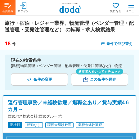
会員登録
ログイン
気になる
メニュー
旅行・宿泊・レジャー業界、物流管理（ベンダー管理・配
送管理・受発注管理など）
の転職・求人検索結果
18
条件で並び替え
件
現在の検索条件
[職種]物流管理（ベンダー管理・配送管理・受発注管理など）-物流管理（企画）・購買・貿易 [業種]旅行・宿泊・レジャー業界
新着求人をいつでもチェック
条件の変更
この条件を保存
運行管理事務／未経験歓迎／退職金あり／賞与実績4.6
カ月～
西武バス株式会社(西武グループ)
正社員
転勤なし
職種未経験歓迎
業種未経験歓迎