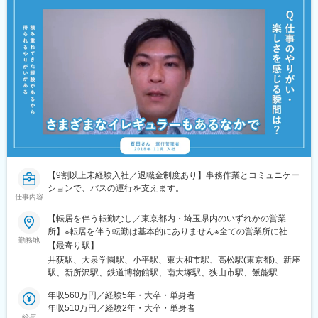
【9割以上未経験入社／退職金制度あり】事務作業とコミュニケー
ションで、バスの運行を支えます。
仕事内容
【転居を伴う転勤なし／東京都内・埼玉県内のいずれかの営業
所】※転居を伴う転勤は基本的にありません※全ての営業所に社員
勤務地
食堂あり！（1食400円ほどの日替わり定食など） ※借り上げ社宅
【最寄り駅】
制度あり（条件あり）※マイカー通勤OK・駐車場無料！※U・Iター
井荻駅、大泉学園駅、小平駅、東大和市駅、高松駅(東京都)、新座
ン歓迎ご希望やお住まい・要員状況を考慮し、以下の営業所へ配
駅、新所沢駅、鉄道博物館駅、南大塚駅、狭山市駅、飯能駅
属いただきます。 【東京都】■練馬営業所／練馬区南田中1-13-5■
上石神井営業所／練馬区石神井台6-16-1■滝山営業所／東久留米市
年収560万円／経験5年・大卒・単身者
下里3-10-29■小平営業所／小平市小川町1-336-2■立川営業所／立
年収510万円／経験2年・大卒・単身者
給与