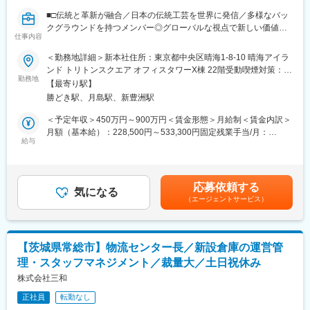
無理な新規開拓ではなく、既存取引先との関係を安定して続ける
■□伝統と革新が融合／日本の伝統工芸を世界に発信／多様なバッ
ための調整や提案を行います。
クグラウンドを持つメンバー◎グローバルな視点で新しい価値を
※業務に慣れてきた段階で、業績拡大を目的とした新規顧客の開拓
仕事内容
創造□■
にも携わる想定です。
◎残業ほぼなし・有給取得率100%と、働きやすさも実感できる職
＜勤務地詳細＞新本社住所：東京都中央区晴海1-8-10 晴海アイラ
場です。「日本文化の魅力を広める仕事がしたい」「グローバル
ンド トリトンスクエア オフィスタワーX棟 22階受動喫煙対策：屋
■入社後
な環境に身を置きたい」方へ！
勤務地
内全面禁煙変更の範囲：会社の定める事業所
入社後は、送迎サービスの運営を支える業務から段階的に担当し
【最寄り駅】
ます。
勝どき駅、月島駅、新豊洲駅
■採用概要：
・ドライバー採用に関する日程調整
当社は自社ブランドの和包丁・日本酒や侍精神を重んじる体験教
＜予定年収＞450万円～900万円＜賃金形態＞月給制＜賃金内訳＞
・健康診断の予約手配
室を通じて、「日本の伝統文化を再定義し次の世代へと伝えてい
月額（基本給）：228,500円～533,300円固定残業手当/月：
・契約や各種事務処理
く」べく取り組んでいます。日本文化を広めたい・深く探求した
給与
71,500円～166,700円（固定残業時間40時間0分/月）超過した時
・運行オペレーション周りの調整業務
いという思いで世界各国からスタッフが集まっており、社員の約
間外労働の残業手当は追加支給＜月給＞300,000円～700,000円
全国で約50名規模のドライバーを対象に、シフトやスケジュール
80％が海外出身者。そのため日常のやり取りで英語スキルが磨か
（一律手当を含む）＜昇給有無＞有＜残業手当＞有＜給与補足＞■
の調整を行い、「何もトラブルが起きない状態」をつくることが
れますし、多様なカルチャーに触れ、視野を広げられる環境で
昇給：あり 随時（パフォーマンスに基づき実施）■賞与：あり
重要な役割です。
応募依頼する
す。上場準備・海外展開・事業拡大・多角化展開に向けて社員数
気になる
年2回～3回（一般職年2回、総合職・管理職年3回）賃金はあくま
突発的な対応が必要な場面もありますが、基本は「事前調整・段
（エージェントサービス）
増加中のため体制強化を目的に増員の運びになりました。
でも目安の金額であり、選考を通じて上下する可能性がありま
取り」によって安定運行を支えます。
す。月給(月額)は固定手当を含めた表記です。
■業務内容：
■配属先：
本ポジションに期待する最大の役割は、上場基準に耐えうる在庫
カーサービス事業部(部長、課長代理 計2名)
【茨城県常総市】物流センター長／新設倉庫の運営管
管理体制をゼロから構築し、安定運用へ導くことです。
事業部長や本部長との距離が近く、現場の声が反映されやすい風
理・スタッフマネジメント／裁量大／土日祝休み
現場で積み上がってきた在庫管理の実態を正しく理解したうえ
土があります。
で、属人的・経験依存の運用から脱却し、
株式会社三和
・在庫数値の正確性・再現性の担保
■当社について：
正社員
転勤なし
・在庫評価・棚卸プロセスの標準化
ワイムシェアリング株式会社は、明治安田生命の子会社として設