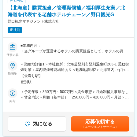
・仕入れ：仕入れ先との交渉、注文、検品、請求書の確認
■社風：
・倉庫管理：倉庫の整理、清掃、安全管理など
【北海道】購買担当／管理職候補／福利厚生充実／北
高い成長意欲と「事業を作る」という意識を持った社員が揃って
・データ管理：資材の在庫状況、仕入れ状況などを記録、管理
おり、年齢・入社年次に関わらず常に当事者意識を持ちながら
海道を代表する老舗ホテルチェーン／野口観光G
・コスト管理：資材の仕入れコスト、保管コストなどを把握し、
日々の業務に取り組むことができる、非常にフラットな就業環境
野口観光マネジメント株式会社
削減策を提案
です。日々の業務を通して社会的意義のあるヘルスケア事業に貢
・購買：物事を「買う」ことに関連する業務
献できる実感を持てたり、東証プライム上場企業という安定性が
正社員
ありながら、ベンチャー企業のようなカルチャーで主体的にチャ
■やりがい：
レンジできる環境です。
様々なコーナーとコミュニケーションをとり、必要な物を調達し
■業務内容：
ホテルを円滑に運営することに寄与するため、他コーナーからも
・当グループが運営するホテルの購買担当として、ホテルの資
変更の範囲：会社の定める業務
仕事内容
頼られるコーナーです。
材・商材調達業務全般に従事頂きます。
ホテルのパフォーマンスに大きく貢献するやりがいがある業務で
■業務詳細：
＜勤務地詳細1＞本社住所：北海道登別市登別温泉町203-1 受動喫
す。
(1)食材や備品の発注・納品チェック、情報の入力業務。
煙対策：屋内喫煙可能場所あり＜勤務地詳細2＞北海道内いずれか
(2)在庫管理業務。
勤務地
のホテルへの配属となります。住所：北海道内いずれかのホテル
【最寄り駅】
■当社について：
(3)原価管理、経費管理。
への配属となります。 受動喫煙対策：屋内喫煙可能場所あり変更
登別駅
当社はプライム市場上場、会員制リゾートホテル業界のリーディ
(4)ホテル業務のサポート。
の範囲：会社の定める事業所
ングカンパニーです。ホテル業界の中で業績を伸ばしている数少
(5)その他付随業務※各ホテルへの指示出し、社用車を使用した業
＜予定年収＞350万円～500万円＜賃金形態＞月給制補足事項なし
ない企業のひとつであり、業績好調を背景として、海外新規事業
務が一部ございます。
＜賃金内訳＞月額（基本給）：250,000円～420,000円＜月給＞
やM＆Aなど業務拡大を続けています。今後も主要事業を活かし
■勤務地について：
給与
250,000円～420,000円＜昇給有無＞有＜残業手当＞有＜給与補足
て、海外事業や新規事業とともに会社も成長を続けていきます。
・野口観光株式会社：登別、札幌／野口観光マネジメント株式会
＞※年収は経験・希望に応じ決定します。■昇給：年1回：5,000円
社：洞爺、層雲峡、湯川、北湯沢、定山渓、苫小牧、室蘭／野口
～50,000円■賞与：年2回（計3カ月分）※業績・評価による賃金は
変更の範囲：会社の定める業務
リゾートマネジメント株式会社：箱根、湯河原
あくまでも目安の金額であり、選考を通じて上下する可能性があ
応募依頼する
※できるだけ、ご本人の希望を配慮し、配属事業所や転勤を決定し
気になる
ります。月給(月額)は固定手当を含めた表記です。
（エージェントサービス）
ます。
■当グループの特徴：