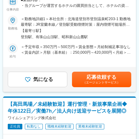
【出向先情報】
・当グループが運営するホテルの購買担当として、ホテルの資
会社名 ：エフ・ジェイロジ株式会社
仕事内容
材・商材調達業務全般に従事頂きます。
本社住所：〒812-0018 福岡市博多区住吉1丁目2番25号 キャナ
＜勤務地詳細1＞本社住所：北海道登別市登別温泉町203-1 勤務地
ルシティ・ビジネスセンタービルB1F
■業務詳細：
最寄駅：JR室蘭本線／登別駅受動喫煙対策：屋内喫煙可能場所あ
事業内容：物流に関する業務の受託
(1)食材や備品の発注・納品チェック、情報の入力業務。
勤務地
り＜勤務地詳細2＞登別 石水亭住所：北海道登別市登別温泉町
【最寄り駅】
(2)在庫管理業務。
203-1 勤務地最寄駅：JR室蘭本線／登別駅受動喫煙対策：敷地内
■キャリアパス：
登別駅、有珠山山頂駅、昭和新山山麓駅
(3)原価管理、経費管理。
喫煙可能場所あり＜勤務地詳細3＞洞爺 湖畔亭住所：北海道虻田
・新規事業特有のスピード感の中、新しい試みに自由な発想で試
(4)ホテル業務のサポート。
郡洞爺湖町洞爺湖温泉7-8 勤務地最寄駅：JR室蘭本線／洞爺駅受
＜予定年収＞350万円～500万円＜賃金形態＞月給制補足事項なし
せるため、経験の幅が広がります
(5)その他付随業務。
動喫煙対策：敷地内喫煙可能場所あり変更の範囲：会社の定める
＜賃金内訳＞月額（基本給）：250,000円～420,000円＜月給＞
・メンバーの挑戦を後押しする雰囲気で、自ら考え行動できる力
※各ホテルへの指示出し、社用車を使用した業務が一部ございま
給与
事業所
250,000円～420,000円＜昇給有無＞有＜残業手当＞有＜給与補足
が身に付きます
す。
＞※年収は経験・希望に応じ決定します。■昇給：年1回：5,000円
～50,000円■賞与：年2回（計3カ月分）※業績・評価による賃金は
■魅力点：
■当グループの特徴：
あくまでも目安の金額であり、選考を通じて上下する可能性があ
・福岡の大手総合ディベロッパーグループの新規事業として設立
応募依頼する
(1)北海道内で18箇所、本州で4箇所の温泉・リゾートホテルを経
気になる
ります。月給(月額)は固定手当を含めた表記です。
されてから間もない会社ですので、各個人の業務は多岐に渡りま
（エージェントサービス）
営する老舗ホテルチェーン(2)「野口観光ホテルプロフェッショナ
すが、その分成長の機会も多く、チャレンジしたいことに進んで
ル学院」を設立。自社でのホテル人材を育成に力を入れています
取り組むことができます！
(3)企業主導型保育所（洞爺、北湯沢、定山渓）を開設し、女性が
・業務の改善提案は大歓迎です。改善点やアイデアの提案なども
子育てをしながら働ける環境作りに取り組んでいます(4)女性社員
可能！「提案」というと堅苦しく感じるかもしれませんが、普段
【高田馬場／未経験歓迎】運行管理・新規事業企画◆
による品質管理会議や管理職との気軽な意見交換ができる各種懇
の会話の中でアイデアを教えていただき、上司・同僚と一緒にア
年休122日／実働7h／法人向け送迎サービスを展開◎
親会の開催(5)有給休暇を5日連続で使用可能な休暇制度有(6)新
イデアを形にしていけます！
卒・中途採用者の分け隔てなく、活躍し評価される社員を上に引
ワイムシェアリング株式会社
・弊社のクライアントに対して、事業拡大のための販促支援や物
き上げる社風（新卒入社11年で支配人になった事例も有）(7)各種
流コスト削減などの提案を行え、クライアントと並走して業務に
正社員
転勤なし
職種未経験歓迎
業種未経験歓迎
手当・福利厚生充実(8)アフターコロナを見据え、更なる成長を計
取り組むことができます！
画中