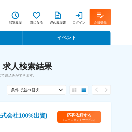
閲覧履歴
気になる
Web履歴書
ログイン
会員登録
イベント
転職イベント・転職セミナー
・求人検索結果
転職フェア
にて絞込みができます。
転職セミナー動画
条件で並べ替え
会社100%出資)
応募依頼する
（エージェントサービス）