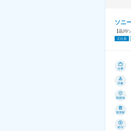
ソニ
【品川/
正社員
仕事
対象
勤務地
最寄駅
給与