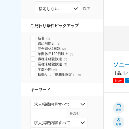
指定しない
以下
こだわり条件ピックアップ
新着
(
1
)
締め切間近
(
1
)
完全週休2日制
(
2
)
年間休日120日以上
(
6
)
職種未経験歓迎
(
5
)
ソニ
業種未経験歓迎
(
2
)
学歴不問
(
4
)
【品川／
転勤なし（勤務地限定）
(
0
)
New
キーワード
求人掲載内容すべて
仕事
を含む
求人掲載内容すべて
対象