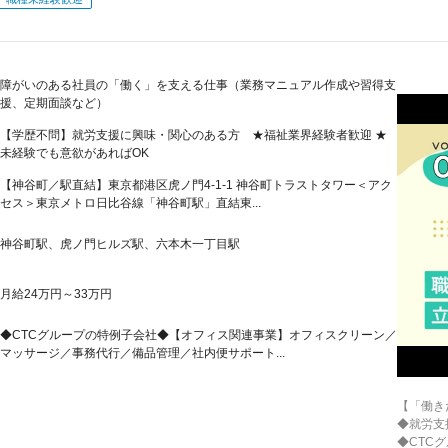
障がいのある社員の「働く」を支える仕事（業務マニュアル作成や習得支
援、定期面談など）
【学歴不問】就労支援に興味・関心のある方 ★福祉業界経験者歓迎 ★
未経験でも意欲があればOK
【神谷町／駅直結】東京都港区虎ノ門4-1-1 神谷町トラストタワー＜アク
セス＞東京メトロ日比谷線「神谷町駅」直結東...
神谷町駅、虎ノ門ヒルズ駅、六本木一丁目駅
月給24万円～33万円
◆CTCグループの特例子会社◆【オフィス関連事業】オフィスクリーン／
マッサージ／事務代行／備品管理／社内便サポート...
【「働き
◆就労支
◆CTC