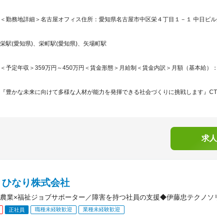
＜勤務地詳細＞名古屋オフィス住所：愛知県名古屋市中区栄４丁目１－１ 中日ビル受
栄駅(愛知県)、栄町駅(愛知県)、矢場町駅
＜予定年収＞359万円～450万円＜賃金形態＞月給制＜賃金内訳＞月額（基本給）：240,0
『豊かな未来に向けて多様な人材が能力を発揮できる社会づくりに挑戦します』CTC
求人
Ｃひなり株式会社
農業×福祉ジョブサポーター／障害を持つ社員の支援◆伊藤忠テクノソ
職種未経験歓迎
業種未経験歓迎
正社員