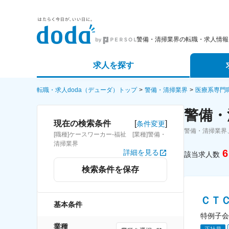
警備・清掃業界の転職・求人情報
求人を探す
詳細条件から探す
エージェ
転職・求人doda（デューダ）トップ
警備・清掃業界
医療系専門
警備・
新着求人から探す
スカウト
[
]
現在の検索条件
条件変更
警備・清掃業界
[職種]ケースワーカー-福祉 [業種]警備・
求人特集から探す
パートナ
清掃業界
6
詳細を見る
該当求人数
検索条件を保存
ＣＴＣ
基本条件
特例子会
業種
正社員