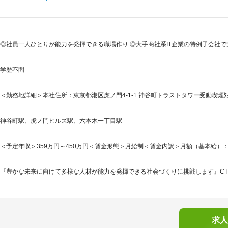
◎社員一人ひとりが能力を発揮できる職場作り ◎大手商社系IT企業の特例子会社で
学歴不問
＜勤務地詳細＞本社住所：東京都港区虎ノ門4-1-1 神谷町トラストタワー受動喫煙対
神谷町駅、虎ノ門ヒルズ駅、六本木一丁目駅
＜予定年収＞359万円～450万円＜賃金形態＞月給制＜賃金内訳＞月額（基本給）：240,0
『豊かな未来に向けて多様な人材が能力を発揮できる社会づくりに挑戦します』CTC
求人