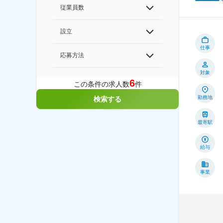
従業員数
設立
仕事
応募方法
対象
6
この条件の求人数
件
勤務地
検索する
最寄駅
給与
事業