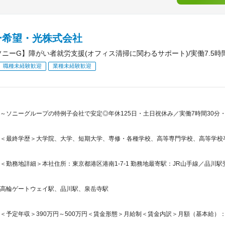
ー希望・光株式会社
ソニーG】障がい者就労支援(オフィス清掃に関わるサポート)/実働7.5時間
職種未経験歓迎
業種未経験歓迎
～ソニーグループの特例子会社で安定◎年休125日・土日祝休み／実働7時間30分・
＜最終学歴＞大学院、大学、短期大学、専修・各種学校、高等専門学校、高等学校
＜勤務地詳細＞本社住所：東京都港区港南1-7-1 勤務地最寄駅：JR山手線／品川駅
高輪ゲートウェイ駅、品川駅、泉岳寺駅
＜予定年収＞390万円～500万円＜賃金形態＞月給制＜賃金内訳＞月額（基本給）：235,0