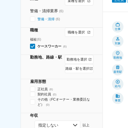
業種を選択
警備・清掃業界
(
6
)
警備・清掃
(
6
)
仕事
職種
職種を選択
福祉
(
6
)
対象
ケースワーカー
(
6
)
勤務地、路線・駅
勤務地
勤務地を選択
路線・駅を選択
最寄駅
雇用形態
給与
正社員
(
6
)
契約社員
(
0
)
その他（FCオーナー・業務委託な
事業
ど）
(
0
)
年収
指定しない
以上