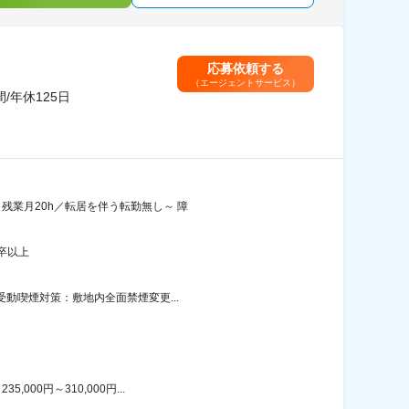
応募依頼する
（エージェントサービス）
/年休125日
残業月20h／転居を伴う転勤無し～ 障
卒以上
受動喫煙対策：敷地内全面禁煙変更...
00円～310,000円...