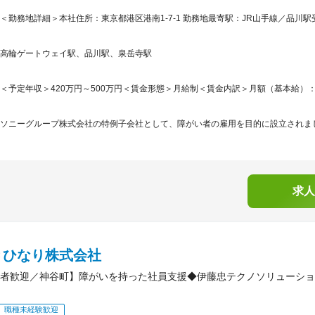
＜勤務地詳細＞本社住所：東京都港区港南1-7-1 勤務地最寄駅：JR山手線／品川駅
高輪ゲートウェイ駅、品川駅、泉岳寺駅
＜予定年収＞420万円～500万円＜賃金形態＞月給制＜賃金内訳＞月額（基本給）：235,0
ソニーグループ株式会社の特例子会社として、障がい者の雇用を目的に設立されました
求人
Ｃひなり株式会社
者歓迎／神谷町】障がいを持った社員支援◆伊藤忠テクノソリューショ
職種未経験歓迎