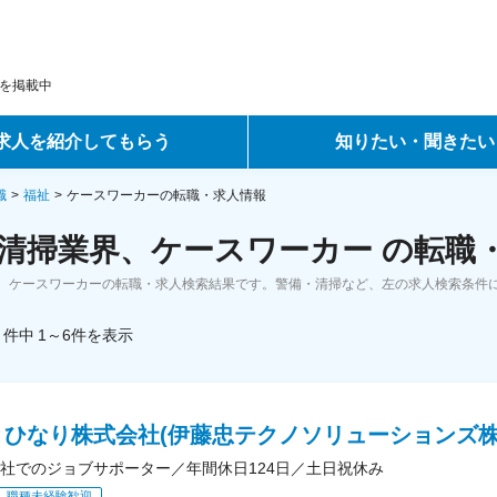
を掲載中
求人を紹介してもらう
知りたい・聞きたい
ントサービス
転職ノウハウ
職
福祉
ケースワーカーの転職・求人情報
清掃業界、ケースワーカー の転職
サービス
データで見る転職
、ケースワーカーの転職・求人検索結果です。警備・清掃など、左の求人検索条件
ーエージェントサービス
コラム・インタビュー
件中
1～6
件
を表示
転職Q&A
ひなり株式会社(伊藤忠テクノソリューションズ株式
社でのジョブサポーター／年間休日124日／土日祝休み
職種未経験歓迎