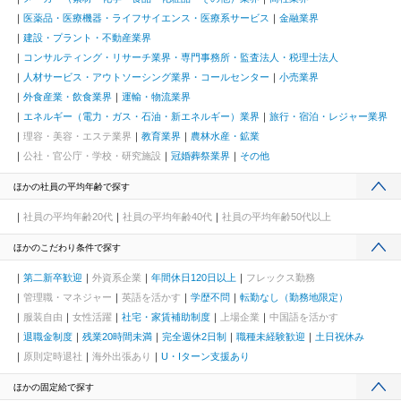
医薬品・医療機器・ライフサイエンス・医療系サービス
金融業界
建設・プラント・不動産業界
コンサルティング・リサーチ業界・専門事務所・監査法人・税理士法人
人材サービス・アウトソーシング業界・コールセンター
小売業界
外食産業・飲食業界
運輸・物流業界
エネルギー（電力・ガス・石油・新エネルギー）業界
旅行・宿泊・レジャー業界
理容・美容・エステ業界
教育業界
農林水産・鉱業
公社・官公庁・学校・研究施設
冠婚葬祭業界
その他
ほかの社員の平均年齢で探す
社員の平均年齢20代
社員の平均年齢40代
社員の平均年齢50代以上
ほかのこだわり条件で探す
第二新卒歓迎
外資系企業
年間休日120日以上
フレックス勤務
管理職・マネジャー
英語を活かす
学歴不問
転勤なし（勤務地限定）
服装自由
女性活躍
社宅・家賃補助制度
上場企業
中国語を活かす
退職金制度
残業20時間未満
完全週休2日制
職種未経験歓迎
土日祝休み
原則定時退社
海外出張あり
U・Iターン支援あり
ほかの固定給で探す