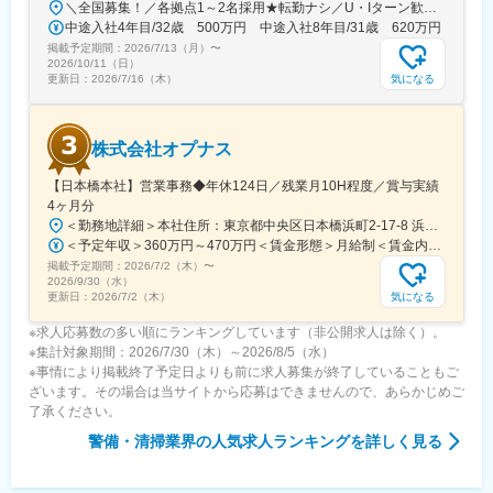
＼全国募集！／各拠点1～2名採用★転勤ナシ／U・Iターン歓迎└配属先は100％希望を反映★マイカー通勤＆直行直帰OK（勤務地や現場による）＼積極採用エリア／【北海道】北海道／旭川市、北見市、釧路市【東北】宮城県／仙台市【関東】茨城県／つくば市 東京都／江東区、町田市、武蔵村山市 埼玉県／さいたま市、ふじみ野市 神奈川県／横浜市、藤沢市、伊勢原市 山梨県／中央市【東海】岐阜県／羽島市 愛知県／名古屋市、知立市 三重県／四日市市【北信越】新潟県／新潟市、長岡市【関西】京都府／京都市 大阪府／東大阪市 兵庫県／加古川市、神戸市、西宮市【中国】鳥取県／米子市 岡山県／岡山市【四国】徳島県／徳島市 広島県／福山市【九州】福岡県／福岡市 熊本県／熊本市 鹿児島県／鹿児島市※詳しい所在地は当社HPをご覧ください。https://www.ikari.co.jp/company/network/
中途入社4年目/32歳 500万円 中途入社8年目/31歳 620万円
掲載予定期間：
2026/7/13（月）
〜
2026/10/11（日）
気になる
更新日：
2026/7/16（木）
株式会社オプナス
【日本橋本社】営業事務◆年休124日／残業月10H程度／賞与実績
4ヶ月分
＜勤務地詳細＞本社住所：東京都中央区日本橋浜町2-17-8 浜町平和ビル4F勤務地最寄駅：都営新宿線／浜町駅受動喫煙対策：屋内全面禁煙変更の範囲：会社の定める事業所
＜予定年収＞360万円～470万円＜賃金形態＞月給制＜賃金内訳＞月額（基本給）：230,000円～284,000円その他固定手当/月：3,000円～10,000円＜月給＞233,000円～294,000円＜昇給有無＞有＜残業手当＞有＜給与補足＞■賞与：年二回支給（7月、12月）※前年度実績4か月分■給与は、ご経験・スキルに応じてオファー時に決定します■残業は、月平均で10時間程度（ビギナー社員では20時間くらい）賃金はあくまでも目安の金額であり、選考を通じて上下する可能性があります。月給(月額)は固定手当を含めた表記です。
掲載予定期間：
2026/7/2（木）
〜
2026/9/30（水）
気になる
更新日：
2026/7/2（木）
※求人応募数の多い順にランキングしています（非公開求人は除く）。
※集計対象期間：2026/7/30（木）～2026/8/5（水）
※事情により掲載終了予定日よりも前に求人募集が終了していることもご
ざいます。その場合は当サイトから応募はできませんので、あらかじめご
了承ください。
警備・清掃業界
の人気求人ランキングを詳しく見る