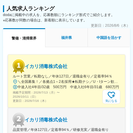
人気求人ランキング
dodaに掲載中の求人を、応募数順にランキング形式でご紹介します。
※応募数が同数の場合は、新着順に表示しています。
更新日：
2026/8/6（木）
福井県
中国語を活かす
警備・清掃業界
イカリ消毒株式会社
ルート営業／転勤なし／年休127日／退職金有り／定着率94％
＼全国募集！／各拠点1～2名採用★転勤ナシ／U・Iターン歓迎└配属先は100％希望を反映★マイカー通勤＆直行直帰OK（勤務地や現場による）＼積極採用エリア／【北海道】北海道／旭川市、北見市、釧路市【東北】宮城県／仙台市【関東】茨城県／つくば市 東京都／江東区、町田市、武蔵村山市 埼玉県／さいたま市、ふじみ野市 神奈川県／横浜市、藤沢市、伊勢原市 山梨県／中央市【東海】岐阜県／羽島市 愛知県／名古屋市、知立市 三重県／四日市市【北信越】新潟県／新潟市、長岡市【関西】京都府／京都市 大阪府／東大阪市 兵庫県／加古川市、神戸市、西宮市【中国】鳥取県／米子市 岡山県／岡山市【四国】徳島県／徳島市 広島県／福山市【九州】福岡県／福岡市 熊本県／熊本市 鹿児島県／鹿児島市※詳しい所在地は当社HPをご覧ください。https://www.ikari.co.jp/company/network/
中途入社4年目/32歳 500万円 中途入社6年目/31歳 680万円
掲載予定期間：
2026/7/13（月）
〜
2026/10/11（日）
気になる
更新日：
2026/7/16（木）
イカリ消毒株式会社
品質管理／年休127日／定着率94％／研修充実／退職金有り