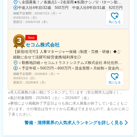
＼全国募集！／各拠点1～2名採用★転勤ナシ／U・Iターン歓迎└配属先は100％希望を反映★マイカー通勤＆直行直帰OK（勤務地や現場による）＼積極採用エリア／【北海道】北海道／旭川市、北見市、釧路市【東北】宮城県／仙台市【関東】茨城県／つくば市 東京都／江東区、町田市、武蔵村山市 埼玉県／さいたま市、ふじみ野市 神奈川県／横浜市、藤沢市、伊勢原市 山梨県／中央市【東海】岐阜県／羽島市 愛知県／名古屋市、知立市 三重県／四日市市【北信越】新潟県／新潟市、長岡市【関西】京都府／京都市 大阪府／東大阪市 兵庫県／加古川市、神戸市、西宮市【中国】鳥取県／米子市 岡山県／岡山市【四国】徳島県／徳島市 広島県／福山市【九州】福岡県／福岡市 熊本県／熊本市 鹿児島県／鹿児島市※詳しい所在地は当社HPをご覧ください。https://www.ikari.co.jp/company/network/
中途入社4年目/32歳 500万円 中途入社8年目/31歳 620万円
掲載予定期間：
2026/7/13（月）
〜
2026/10/11（日）
気になる
更新日：
2026/7/16（木）
New
セコム株式会社
【新宿/在宅可】人事マネージャー候補（制度・労務・研修）◆ご
経験に合せて活躍可/経営連携/福利厚生◎
＜勤務地詳細＞セコムトラストシステムズ株式会社 本社住所：東京都新宿区富久町10-5 NMF新宿EASTビル勤務地最寄駅：丸の内線／新宿御苑駅受動喫煙対策：その他（屋内喫煙可能場所あるが、勤務時間中は全面禁煙）変更の範囲：会社の定める事業所（リモートワーク含む）
＜予定年収＞500万円～800万円＜賃金形態＞月給制＜賃金内訳＞月額（基本給）：269,000円～416,600円その他固定手当/月：13,500円～20,000円＜月給＞282,500円～436,600円＜昇給有無＞有＜残業手当＞有＜給与補足＞※給与詳細は、経験・スキル・年齢を考慮し、同社規定により決定します。■昇給：年1回■賞与：年2回賃金はあくまでも目安の金額であり、選考を通じて上下する可能性があります。月給(月額)は固定手当を含めた表記です。
掲載予定期間：
2026/8/3（月）
〜
2026/11/1（日）
気になる
更新日：
2026/8/3（月）
※求人応募数の多い順にランキングしています（非公開求人は除く）。
※集計対象期間：2026/8/1（土）～2026/8/7（金）
※事情により掲載終了予定日よりも前に求人募集が終了していることもご
ざいます。その場合は当サイトから応募はできませんので、あらかじめご
了承ください。
警備・清掃業界
の人気求人ランキングを詳しく見る