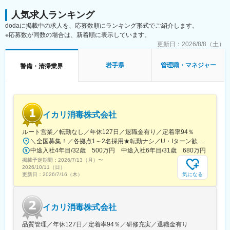
人気求人ランキング
dodaに掲載中の求人を、応募数順にランキング形式でご紹介します。
※応募数が同数の場合は、新着順に表示しています。
更新日：
2026/8/8（土）
岩手県
管理職・マネジャー
警備・清掃業界
イカリ消毒株式会社
ルート営業／転勤なし／年休127日／退職金有り／定着率94％
＼全国募集！／各拠点1～2名採用★転勤ナシ／U・Iターン歓迎└配属先は100％希望を反映★マイカー通勤＆直行直帰OK（勤務地や現場による）＼積極採用エリア／【北海道】北海道／旭川市、北見市、釧路市【東北】宮城県／仙台市【関東】茨城県／つくば市 東京都／江東区、町田市、武蔵村山市 埼玉県／さいたま市、ふじみ野市 神奈川県／横浜市、藤沢市、伊勢原市 山梨県／中央市【東海】岐阜県／羽島市 愛知県／名古屋市、知立市 三重県／四日市市【北信越】新潟県／新潟市、長岡市【関西】京都府／京都市 大阪府／東大阪市 兵庫県／加古川市、神戸市、西宮市【中国】鳥取県／米子市 岡山県／岡山市【四国】徳島県／徳島市 広島県／福山市【九州】福岡県／福岡市 熊本県／熊本市 鹿児島県／鹿児島市※詳しい所在地は当社HPをご覧ください。https://www.ikari.co.jp/company/network/
中途入社4年目/32歳 500万円 中途入社6年目/31歳 680万円
掲載予定期間：
2026/7/13（月）
〜
2026/10/11（日）
気になる
更新日：
2026/7/16（木）
イカリ消毒株式会社
品質管理／年休127日／定着率94％／研修充実／退職金有り