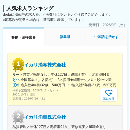
人気求人ランキング
dodaに掲載中の求人を、応募数順にランキング形式でご紹介します。
※応募数が同数の場合は、新着順に表示しています。
更新日：
2026/8/8（土）
福島県
中国語を活かす
警備・清掃業界
イカリ消毒株式会社
ルート営業／転勤なし／年休127日／退職金有り／定着率94％
＼全国募集！／各拠点1～2名採用★転勤ナシ／U・Iターン歓迎└配属先は100％希望を反映★マイカー通勤＆直行直帰OK（勤務地や現場による）＼積極採用エリア／【北海道】北海道／旭川市、北見市、釧路市【東北】宮城県／仙台市【関東】茨城県／つくば市 東京都／江東区、町田市、武蔵村山市 埼玉県／さいたま市、ふじみ野市 神奈川県／横浜市、藤沢市、伊勢原市 山梨県／中央市【東海】岐阜県／羽島市 愛知県／名古屋市、知立市 三重県／四日市市【北信越】新潟県／新潟市、長岡市【関西】京都府／京都市 大阪府／東大阪市 兵庫県／加古川市、神戸市、西宮市【中国】鳥取県／米子市 岡山県／岡山市【四国】徳島県／徳島市 広島県／福山市【九州】福岡県／福岡市 熊本県／熊本市 鹿児島県／鹿児島市※詳しい所在地は当社HPをご覧ください。https://www.ikari.co.jp/company/network/
中途入社4年目/32歳 500万円 中途入社6年目/31歳 680万円
掲載予定期間：
2026/7/13（月）
〜
2026/10/11（日）
気になる
更新日：
2026/7/16（木）
イカリ消毒株式会社
品質管理／年休127日／定着率94％／研修充実／退職金有り