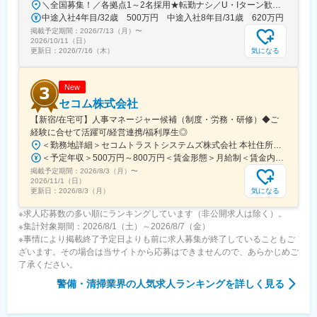
＼全国募集！／各拠点1～2名採用★転勤ナシ／U・Iターン歓迎└配属先は100％希望を反映★マイカー通勤＆直行直帰OK（勤務地や現場による）＼積極採用エリア／【北海道】北海道／旭川市、北見市、釧路市【東北】宮城県／仙台市【関東】茨城県／つくば市 東京都／江東区、町田市、武蔵村山市 埼玉県／さいたま市、ふじみ野市 神奈川県／横浜市、藤沢市、伊勢原市 山梨県／中央市【東海】岐阜県／羽島市 愛知県／名古屋市、知立市 三重県／四日市市【北信越】新潟県／新潟市、長岡市【関西】京都府／京都市 大阪府／東大阪市 兵庫県／加古川市、神戸市、西宮市【中国】鳥取県／米子市 岡山県／岡山市【四国】徳島県／徳島市 広島県／福山市【九州】福岡県／福岡市 熊本県／熊本市 鹿児島県／鹿児島市※詳しい所在地は当社HPをご覧ください。https://www.ikari.co.jp/company/network/
中途入社4年目/32歳 500万円 中途入社8年目/31歳 620万円
掲載予定期間：
2026/7/13（月）
〜
2026/10/11（日）
気になる
更新日：
2026/7/16（木）
New
セコム株式会社
【新宿/在宅可】人事マネージャー候補（制度・労務・研修）◆ご
経験に合せて活躍可/経営連携/福利厚生◎
＜勤務地詳細＞セコムトラストシステムズ株式会社 本社住所：東京都新宿区富久町10-5 NMF新宿EASTビル勤務地最寄駅：丸の内線／新宿御苑駅受動喫煙対策：その他（屋内喫煙可能場所あるが、勤務時間中は全面禁煙）変更の範囲：会社の定める事業所（リモートワーク含む）
＜予定年収＞500万円～800万円＜賃金形態＞月給制＜賃金内訳＞月額（基本給）：269,000円～416,600円その他固定手当/月：13,500円～20,000円＜月給＞282,500円～436,600円＜昇給有無＞有＜残業手当＞有＜給与補足＞※給与詳細は、経験・スキル・年齢を考慮し、同社規定により決定します。■昇給：年1回■賞与：年2回賃金はあくまでも目安の金額であり、選考を通じて上下する可能性があります。月給(月額)は固定手当を含めた表記です。
掲載予定期間：
2026/8/3（月）
〜
2026/11/1（日）
気になる
更新日：
2026/8/3（月）
※求人応募数の多い順にランキングしています（非公開求人は除く）。
※集計対象期間：2026/8/1（土）～2026/8/7（金）
※事情により掲載終了予定日よりも前に求人募集が終了していることもご
ざいます。その場合は当サイトから応募はできませんので、あらかじめご
了承ください。
警備・清掃業界
の人気求人ランキングを詳しく見る