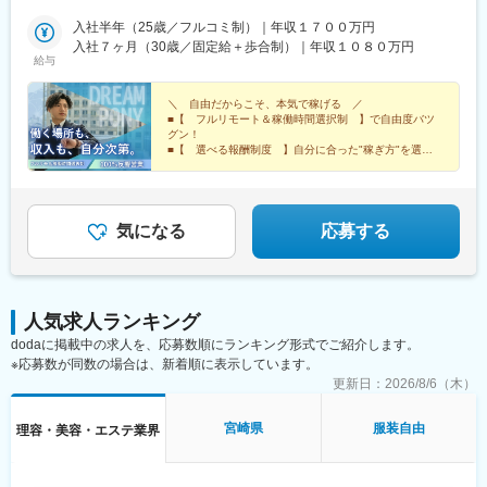
町駅、第一通り駅、三島駅、七ツ屋駅、富山駅、福井城址大名町
セス】■東京メトロ有楽町線「麹町駅」徒歩2分■東京メトロ半蔵
駅、なんば駅(南海線)、大阪駅、天王寺駅、西大橋駅、五条駅(京
門線「半蔵門駅」徒歩7分■JR中央線・総武線／東京メトロ丸ノ内
入社半年（25歳／フルコミ制）｜年収１７００万円
都市営)、京都河原町駅、神戸三宮駅(阪神)、本通駅、高松駅(香川
線・南北線「四ツ谷駅」徒歩8分
入社７ヶ月（30歳／固定給＋歩合制）｜年収１０８０万円
給与
県)、南堀端駅、はりまや橋駅、旦過駅、高見橋駅、熊本城・市役
所前駅、長崎駅(長崎県)、美栄橋駅
＼ 自由だからこそ、本気で稼げる ／
■【 フルリモート＆稼働時間選択制 】で自由度バツ
グン！
■【 選べる報酬制度 】自分に合った"稼ぎ方"を選択
可能！
■【 稼ぐことが、当たり前の環境 】 メンバーの平
均年収１０００万円越え！
気になる
応募する
人気求人ランキング
dodaに掲載中の求人を、応募数順にランキング形式でご紹介します。
※応募数が同数の場合は、新着順に表示しています。
更新日：
2026/8/6（木）
宮崎県
服装自由
理容・美容・エステ業界