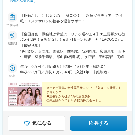
業種未経験歓迎
【転勤なし！】お近くの「LACOCO」「銀座グラティア」で脱
毛・エステサロンの接客や運営サポート
仕事内容
【全国募集！勤務地は希望のエリアを選べます】★主要駅から徒
歩5分以内！★転勤なし！★U・Iターン歓迎！★『LACOCO』
勤務地
『銀座グラティア』で活躍！★自動車通勤可〈エリア〉■北海道・
【最寄り駅】
東北エリア北海道／青森県／岩手県／宮城県／秋田県／山形県／
狸小路駅、近文駅、青森駅、前潟駅、新利府駅、広瀬通駅、羽後
福島県■関東エリア東京都／神奈川県／千葉県／埼玉県／群馬県／
牛島駅、羽前千歳駅、郡山駅(福島県)、水戸駅、宇都宮駅、高崎
茨城県／栃木県■中部エリア新潟県／富山県／石川県／福井県／山
駅、大宮駅(埼玉県)、南羽生駅、越谷レイクタウン駅、川越駅、鳩
梨県／岐阜県／静岡県／愛知県■近畿エリア大阪府／京都府／滋賀
年収600万円／月収50万6,920円（入社2年・経験者）
ケ谷駅、葭川公園駅、柏駅、君津駅、渋谷駅、新宿三丁目駅、銀
県／兵庫県／奈良県■中国・四国エリア島根県／鳥取県／岡山県／
年収380万円／月収31万7,340円（入社1年・未経験者）
座駅、町田駅、吉祥寺駅、池袋駅、赤羽駅、立川北駅、横浜駅、
給与
広島県／徳島県／香川県／愛媛県■九州・沖縄エリア福岡県／佐賀
本厚木駅、武蔵溝ノ口駅、京急川崎駅、新潟駅、大手モール駅、
県／長崎県／大分県／熊本県／宮崎県／鹿児島県／沖縄県《全国
野々市駅(ＩＲいしかわ鉄道線)、越前新保駅、国母駅、美濃青柳
で勤務OK》▼店舗の詳細はHPをご確認ください▼https://la-
メーカー直営の女性専用サロンで、「好き」を仕事にし
駅、西掛川駅、沼津駅、新静岡駅、高塚駅、新富士駅(静岡県)、三
ませんか？
coco.com/salon/
河安城駅、美合駅、八幡駅(愛知県)、豊田市駅、星ケ丘駅(愛知
◆主要駅から徒歩5分の店舗多数
県)、名鉄名古屋駅、瀬田駅(滋賀県)、京都駅、高槻駅、河内天美
◇未経験からでも月給25万円スタート
◆無料脱毛・痩身エステ受け放題＋コスメ社割有
駅、岡田浦駅、大阪阿部野橋駅、大阪難波駅、東梅田駅、千里中
◇業界経験・社会人経験なしでもOK
央駅(北大阪急行)、旧居留地・大丸前駅、手柄駅、田原本駅、大和
◆メーカー直営の女性専用サロン
西大寺駅、伯耆大山駅、湖山駅、高浜駅(島根県)、岡山駅前駅、北
長瀬駅、倉敷駅、東津山駅、八丁堀駅(広島県)、福山駅、勝瑞駅、
気になる
応募する
瓦町駅、本山駅(香川県)、今治駅、大街道駅、新居浜駅、酒殿駅、
西鉄福岡駅、博多駅、小倉駅(福岡県)、佐賀駅、佐世保中央駅、大