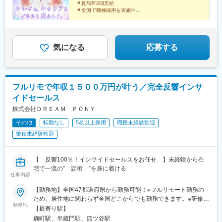
山駅(愛知県)、豊田市駅、駅前大通駅、名鉄岐阜駅、静岡駅、新浜
＃賞与年2回支給
【中四国】広島院、福山院、松山院、高松院、高知院、徳島院、
松駅、三島広小路駅、長野駅、松本駅、北鉄金沢駅、新潟駅、近
＃全国で積極採用を実施中
松江院、周南徳山駅ビル院 など【九州・沖縄】小倉院、佐賀
鉄四日市駅、電鉄富山駅、福井駅、甲府駅、東梅田駅、大阪難波
全国100院以上を展開する大手美容クリニックだからこ
院、長崎院、熊本院、宮崎院、鹿児島院、那覇院 など【受動喫
駅、高槻市駅、大阪梅田駅(阪急線)、枚方市駅、堺東駅、天王寺駅
そ、「やりがい・高収入・キャリア」のすべてをバラン
煙対策】屋内原則禁煙
前駅、西梅田駅、心斎橋駅、京都駅、烏丸駅、三ノ宮駅、姫路
スよく実現できます！
駅、近鉄奈良駅、和歌山駅、草津駅(滋賀県)、徳山駅、立町駅、福
気になる
応募する
山駅、松江駅、片原町駅(香川県)、松山市駅、蓮池町通駅、徳島
駅、西鉄久留米駅、西鉄福岡駅、平和通駅、博多駅、天神南駅、
鹿児島中央駅前駅、通町筋駅、宮崎駅、長崎駅前駅、佐賀駅、大
分駅、県庁前駅(沖縄県)、新宿西口駅、新宿駅(東京メトロ)、学習
フルリモで年収１５００万円が叶う／完全反響インサ
院下駅、東池袋駅、日比谷駅、銀座駅、岩本町駅、立川駅、京王
イドセールス
八王子駅、高輪台駅、奥沢駅、神奈川駅、平沼橋駅、京急川崎
駅、石上駅、新越谷駅、宇都宮駅東口駅、新千葉駅、栄町駅(千葉
株式会社ＤＲＥＡＭ ＰＯＮＹ
県)、船橋駅、札幌駅、仙台駅(地下鉄)、曽根田駅、栄駅(愛知県)、
その他
転勤なし
5名以上採用
職種未経験歓迎
名古屋駅、西高蔵駅、新豊田駅、新豊橋駅、岐阜駅、新静岡駅、
業種未経験歓迎
浜松駅、三島田町駅、市役所前駅(長野県)、金沢駅、あすなろう四
日市駅、電鉄富山駅・エスタ前駅、福井駅(福井県)、大阪梅田駅
(阪神線)、なんば駅(地下鉄)、高槻駅、梅田駅(地下鉄)、宮之阪
【 反響100％！インサイドセールスをお任せ 】未経験から在
駅、大阪阿部野橋駅、北新地駅、四ツ橋駅、七条駅、四条駅(京都
宅で一流の” 話術 ”を身に着ける
市営)、三宮駅(神戸新交通)、山陽姫路駅、田中口駅、八丁堀駅(広
仕事内容
島県)、高松築港駅、高知橋駅、眉山ロープウェイ山麓駅、天神
駅、小倉駅(福岡県)、東比恵駅、鹿児島中央駅、水道町駅、五島町
【勤務地】全国47都道府県から勤務可能！※フルリモート勤務の
駅、旭橋駅、西早稲田駅、末広町駅(東京都)、立川南駅、高輪ゲー
ため、居住地に関わらず全国どこからでも勤務できます。※研修期
勤務地
トウェイ駅、九品仏駅、新高島駅、東宿郷駅、葭川公園駅、大神
間の交通費・食費・宿泊費等は全額支給！※U・Iターン歓迎！【研
【最寄り駅】
宮下駅、大通駅、仙台駅、栄町駅(愛知県)、国際センター駅、日吉
修場所：本社】〒102-0083東京都千代田区麹町4-2-11 2階【アク
麹町駅、半蔵門駅、四ツ谷駅