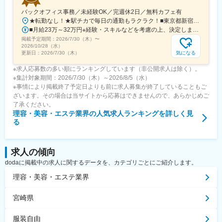
バックオフィス事務／未経験OK／完週休2日／無料カフェ有
★転勤なし！★駅チカで毎日の通勤もラクラク！■東京都新宿区新宿3-4-8 京王フレンテ新宿3丁目 8階＜アクセス＞・各線「新宿三丁目駅」直結・各線「新宿駅」より徒歩5分■東京都新宿区新宿2-8-8 ヒューリック新宿御苑ビル 8階＜アクセス＞・各線「新宿三丁目駅」より徒歩5分・各線「新宿御苑駅」より徒歩3分
■月給23万～32万円※経験・スキルなどを考慮の上、決定します。※上記金額には、固定残業代（31,100円／20時間分～60,800円／30時間分）が含まれます。超過分は別途追加支給します。
掲載予定期間：
2026/7/30（木）
〜
2026/10/28（水）
気になる
更新日：
2026/7/30（木）
※求人応募数の多い順にランキングしています（非公開求人は除く）。
※集計対象期間：2026/7/30（木）～2026/8/5（水）
※事情により掲載終了予定日よりも前に求人募集が終了していることもご
ざいます。その場合は当サイトから応募はできませんので、あらかじめご
了承ください。
理容・美容・エステ業界
の人気求人ランキングを詳しく見
る
求人の傾向
dodaに掲載中の求人に関するデータを、カテゴリごとにご紹介します。
理容・美容・エステ業界
宮崎県
服装自由