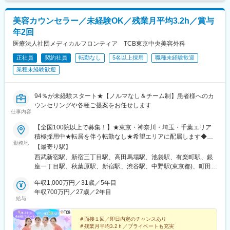
分駅、竜田口駅、宮崎駅、鹿児島中央駅前駅、古島駅、てだこ浦
西駅、西４丁目駅、青葉通一番町駅、宇都宮駅東口駅、本川越
美容カウンセラー／未経験OK／残業月平均3.2h／賞与
駅、千葉中央駅、新宿駅(東京メトロ)、東銀座駅、井の頭公園駅、
年2回
東池袋駅、赤羽岩淵駅、立川駅、神奈川駅、溝の口駅、川崎駅、
グランドプラザ前駅、静岡駅、新豊田駅、近鉄名古屋駅、七条
医療法人社団メディカルフロンティア TCB東京中央美容外科
駅、高槻市駅、天王寺駅前駅、なんば駅(地下鉄)、北新地駅、千里
正社員
契約社員
転勤なし
5名以上採用
職種未経験歓迎
中央駅(大阪モノレール)、元町駅(兵庫県)、山陽姫路駅、西田原本
業種未経験歓迎
駅、岡山駅、倉敷市駅、立町駅、片原町駅(香川県)、県庁前駅(愛
媛県)、天神駅、櫛田神社前駅、平和通駅、中佐世保駅、鹿児島中
央駅、大通駅、勾当台公園駅、東宿郷駅、川越市駅、栄町駅(千葉
94％が未経験スタート★【ノルマなし＆チーム制】患者様へのカ
県)、新宿駅、有楽町駅、都電雑司ケ谷駅、立川南駅、新高島駅、
ウンセリングや各種ご提案をお任せします
高津駅(神奈川県)、国際会議場前駅、日吉町駅、名古屋駅、天王寺
仕事内容
駅、近鉄日本橋駅、大阪梅田駅(阪神線)、神戸三宮駅(阪急・神戸
高速)、西川緑道公園駅、胡町駅、長者ケ平駅、天神南駅、祇園駅
【全国100院以上で募集！】★東京・神奈川・埼玉・千葉エリア
(福岡県)、旦過駅、佐世保駅、都通駅
積極採用中★転居を伴う転勤なし★希望エリアに配属します◆ク
勤務地
リニック一覧＜全国100院以上展開＞【北海道・東北】旭川駅前
【最寄り駅】
院、青森院、盛岡院、秋田院、山形院、仙台駅前院、福島院、郡
西武新宿駅、新宿三丁目駅、高田馬場駅、池袋駅、有楽町駅、銀
山院 など【関東】新宿東口院、池袋駅前院、品川院、秋葉原
座一丁目駅、秋葉原駅、新宿駅、渋谷駅、中野駅(東京都)、町田
院、町田院、八王子院、千葉東口院、柏院、船橋院、川崎院、新
駅、立川北駅、八王子駅、品川駅、北千住駅、自由が丘駅、新横
横浜院、大宮東口院、水戸院、つくば院、宇都宮院、高崎院、前
年収1,000万円／31歳／5年目
浜駅、横浜駅、川崎駅、藤沢駅、本厚木駅、大宮駅(埼玉県)、川口
橋院 など【中部】名古屋駅前院 、名古屋栄院、金山院、岐阜
年収700万円／27歳／2年目
駅、川越駅、南越谷駅、宇都宮駅、水戸駅、つくば駅、千葉駅、
給与
院、静岡院、浜松院、三島院、新潟院、金沢院、福井院、富山
京成千葉駅、柏駅、京成船橋駅、松戸駅、高崎駅、前橋駅、旭川
院、長野院、松本院、山梨甲府駅前院 など【近畿】梅田大阪駅
駅、さっぽろ駅、あおば通駅、福島駅(福島県)、郡山駅(福島県)、
前院、大阪阪急梅田駅前院、枚方院、天王寺院、堺院、なんば
＃面接１回／即日内定のチャンスあり
青森駅、盛岡駅、山形駅、秋田駅、矢場町駅、近鉄名古屋駅、金
＃残業月平均3.2ｈ／プライベートも充実
院、心斎橋院、京都駅前院、奈良院、和歌山院、四日市院 など