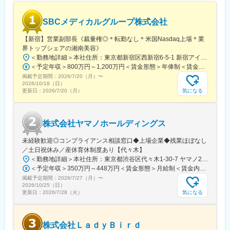
SBCメディカルグループ株式会社
【新宿】営業副部長《裁量権◎＊転勤なし＊米国Nasdaq上場＊業
界トップシェアの湘南美容》
＜勤務地詳細＞本社住所：東京都新宿区西新宿6-5-1 新宿アイランドタワー12F受動喫煙対策：屋内全面禁煙変更の範囲：会社の定める事業所
＜予定年収＞800万円～1,200万円＜賃金形態＞年俸制＜賃金内訳＞年額（基本給）：6,048,000円～8,333,333円固定残業手当/月：156,000円～305,556円（固定残業時間40時間0分/月）超過した時間外労働の残業手当は追加支給＜月額＞660,000円～1,000,000円（12分割）（一律手当を含む）＜昇給有無＞有＜残業手当＞有＜給与補足＞※年齢・経験・スキルに応じて支給します■昇給：年1回※人事考課あり■賞与：年2回（7月・12月）※業績による賃金はあくまでも目安の金額であり、選考を通じて上下する可能性があります。月給(月額)は固定手当を含めた表記です。
掲載予定期間：
2026/7/20（月）
〜
2026/10/18（日）
気になる
更新日：
2026/7/20（月）
株式会社ヤマノホールディングス
未経験歓迎◎コンプライアンス相談窓口◆上場企業◆残業ほぼなし
／土日祝休み／産休育休制度あり【代々木】
＜勤務地詳細＞本社住所：東京都渋谷区代々木1-30-7 ヤマノ24ビル勤務地最寄駅：JR／都営大江戸線／代々木駅受動喫煙対策：屋内全面禁煙変更の範囲：会社の定める事業所（リモートワーク含む）
＜予定年収＞350万円～448万円＜賃金形態＞月給制＜賃金内訳＞月額（基本給）：216,094円～279,700円固定残業手当/月：33,906円～40,300円（固定残業時間20時間0分/月）超過した時間外労働の残業手当は追加支給＜月給＞250,000円～320,000円（一律手当を含む）＜昇給有無＞有＜残業手当＞有＜給与補足＞※経験・スキルを考慮します。・賞与：年2回※業績により変動・昇給：年1回賃金はあくまでも目安の金額であり、選考を通じて上下する可能性があります。月給(月額)は固定手当を含めた表記です。
掲載予定期間：
2026/7/27（月）
〜
2026/10/25（日）
気になる
更新日：
2026/7/28（火）
株式会社ＬａｄｙＢｉｒｄ