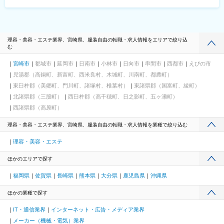
理容・美容・エステ業界、宮崎県、服装自由の転職・求人情報をエリアで絞り込
む
宮崎市
都城市
延岡市
日南市
小林市
日向市
串間市
西都市
えびの市
児湯郡（高鍋町、新富町、西米良村、木城町、川南町、都農町）
東臼杵郡（美郷町、門川町、諸塚村、椎葉村）
東諸県郡（国富町、綾町）
北諸県郡（三股町）
西臼杵郡（高千穂町、日之影町、五ヶ瀬町）
西諸県郡（高原町）
理容・美容・エステ業界、宮崎県、服装自由の転職・求人情報を業種で絞り込む
理容・美容・エステ
ほかのエリアで探す
福岡県
佐賀県
長崎県
熊本県
大分県
鹿児島県
沖縄県
ほかの業種で探す
IT・通信業界
インターネット・広告・メディア業界
メーカー（機械・電気）業界