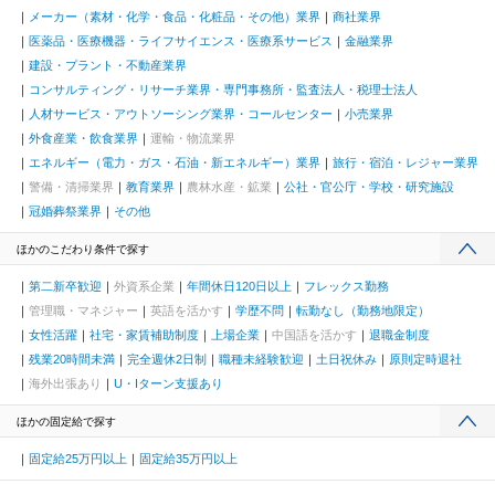
メーカー（素材・化学・食品・化粧品・その他）業界
商社業界
医薬品・医療機器・ライフサイエンス・医療系サービス
金融業界
建設・プラント・不動産業界
コンサルティング・リサーチ業界・専門事務所・監査法人・税理士法人
人材サービス・アウトソーシング業界・コールセンター
小売業界
外食産業・飲食業界
運輸・物流業界
エネルギー（電力・ガス・石油・新エネルギー）業界
旅行・宿泊・レジャー業界
警備・清掃業界
教育業界
農林水産・鉱業
公社・官公庁・学校・研究施設
冠婚葬祭業界
その他
ほかのこだわり条件で探す
第二新卒歓迎
外資系企業
年間休日120日以上
フレックス勤務
管理職・マネジャー
英語を活かす
学歴不問
転勤なし（勤務地限定）
女性活躍
社宅・家賃補助制度
上場企業
中国語を活かす
退職金制度
残業20時間未満
完全週休2日制
職種未経験歓迎
土日祝休み
原則定時退社
海外出張あり
U・Iターン支援あり
ほかの固定給で探す
固定給25万円以上
固定給35万円以上