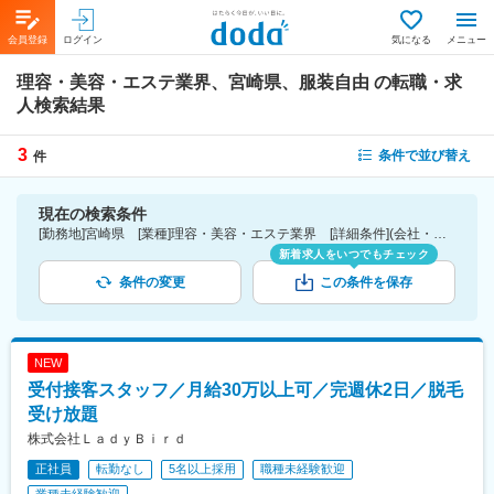
会員登録
ログイン
気になる
メニュー
理容・美容・エステ業界、宮崎県、服装自由
の転職・求
人検索結果
3
条件で並び替え
件
現在の検索条件
[勤務地]宮崎県 [業種]理容・美容・エステ業界 [詳細条件](会社・職場の環境)服装自由
新着求人をいつでもチェック
条件の変更
この条件を保存
NEW
受付接客スタッフ／月給30万以上可／完週休2日／脱毛
受け放題
株式会社ＬａｄｙＢｉｒｄ
正社員
転勤なし
5名以上採用
職種未経験歓迎