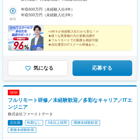
岡など※勤務地は希望を考慮します。※すべて徒歩10分以内の駅チ
カオフィスです。※敷地内全面禁煙☆在宅勤務や完全在宅（フルリ
年収600万円（未経験入社4年）
モート）、リモートワークも相談可能です！
年収500万円（未経験入社3年）
給与
≪96％が未経験入社だから安心！≫
★様々な異業種の方が多数活躍中
★フルリモートでの勤務も相談可能
★自社運営のITスクール研修あり
★入社3～4年で年収500万円～600万円台可能
★AIやIoTなどやりがいのあるプロジェクト多
気になる
応募する
NEW
フルリモート研修／未経験歓迎／多彩なキャリア／ITエ
ンジニア
株式会社ファーストデータ
正社員
転勤なし
5名以上採用
職種未経験歓迎
業種未経験歓迎