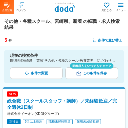
会員登録
ログイン
気になる
メニュー
その他・各種スクール、宮崎県、新着
の転職・求人検索
結果
5
条件で並び替え
件
現在の検索条件
[勤務地]宮崎県 [業種]その他・各種スクール-教育業界 [こだわり条件ピックアップ]新着
新着求人をいつでもチェック
条件の変更
この条件を保存
NEW
総合職（スクールスタッフ・講師）／未経験歓迎／完
全週休2日制
株式会社イーオン(KDDIグループ)
正社員
5名以上採用
職種未経験歓迎
業種未経験歓迎