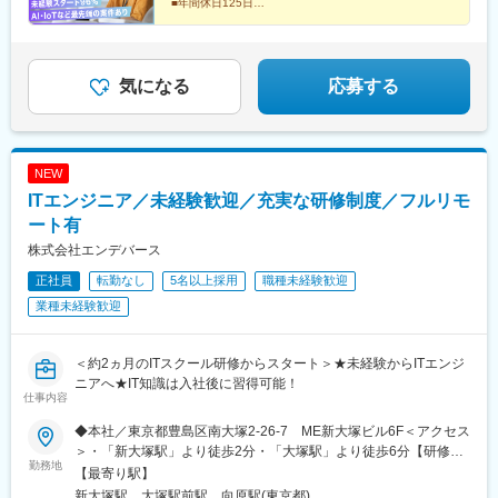
■年間休日125日
て評価します。【年収例】年収600万円（未経験入社4年）年収
□完全週休2日制／土日祝日休み
■フルリモートも可能
500万円（未経験入社3年）年収350万円（未経験入社2年）
□AI・IoTなど最先端の案件あり
■ゆくゆくは年収600万円も目指せる
気になる
応募する
NEW
ITエンジニア／未経験歓迎／充実な研修制度／フルリモ
ート有
株式会社エンデバース
正社員
転勤なし
5名以上採用
職種未経験歓迎
業種未経験歓迎
＜約2ヵ月のITスクール研修からスタート＞★未経験からITエンジ
ニアへ★IT知識は入社後に習得可能！
仕事内容
◆本社／東京都豊島区南大塚2-26-7 ME新大塚ビル6F＜アクセス
＞・「新大塚駅」より徒歩2分・「大塚駅」より徒歩6分【研修後
勤務地
のプロジェクト先】◆フルリモート、もしくは東京23区を中心と
【最寄り駅】
した東京・神奈川・千葉・埼玉・札幌・仙台・名古屋・大阪・福
新大塚駅、大塚駅前駅、向原駅(東京都)