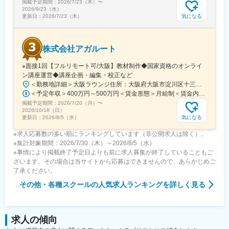
掲載予定期間：
2026/7/23（木）
〜
2026/9/23（水）
気になる
更新日：
2026/7/23（木）
株式会社アガルート
※面接1回【フルリモート可/大阪】教材制作◆国家資格のオンライ
ン講座運営◆講座企画・編集・校正など
＜勤務地詳細＞大阪ラウンジ住所：大阪府大阪市淀川区十三東1丁目17-19 ファルコンビル6階勤務地最寄駅：各線／十三駅受動喫煙対策：屋内全面禁煙変更の範囲：会社の定める事業所（リモートワーク含む）
＜予定年収＞400万円～500万円＜賃金形態＞月給制＜賃金内訳＞月額（基本給）：229,920円固定残業手当/月：46,355円（固定残業時間25時間0分/月）超過した時間外労働の残業手当は追加支給＜月給＞276,275円（一律手当を含む）＜昇給有無＞有＜残業手当＞有＜給与補足＞■昇給：年2回■賞与：年4回(4,7,10.1月／最大12ヶ月分）■その他：業績賞与有■モデルケース：・教材室Aさん：入社当初：年収400万程度⇒入社4年：年収450万程度・工程管理室Bさん：入社当初：年収400万程度⇒入社3年：年収600万程度賃金はあくまでも目安の金額であり、選考を通じて上下する可能性があります。月給(月額)は固定手当を含めた表記です。
掲載予定期間：
2026/7/20（月）
〜
2026/10/18（日）
気になる
更新日：
2026/8/5（水）
※求人応募数の多い順にランキングしています（非公開求人は除く）。
※集計対象期間：2026/7/30（木）～2026/8/5（水）
※事情により掲載終了予定日よりも前に求人募集が終了していることもご
ざいます。その場合は当サイトから応募はできませんので、あらかじめご
了承ください。
その他・各種スクール
の人気求人ランキングを詳しく見る
求人の傾向