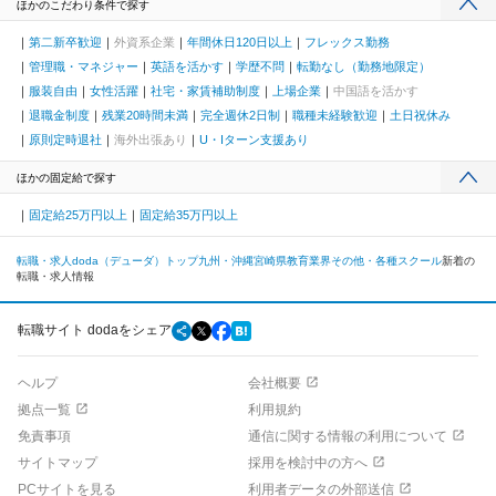
ほかのこだわり条件で探す
第二新卒歓迎
外資系企業
年間休日120日以上
フレックス勤務
管理職・マネジャー
英語を活かす
学歴不問
転勤なし（勤務地限定）
服装自由
女性活躍
社宅・家賃補助制度
上場企業
中国語を活かす
退職金制度
残業20時間未満
完全週休2日制
職種未経験歓迎
土日祝休み
原則定時退社
海外出張あり
U・Iターン支援あり
ほかの固定給で探す
固定給25万円以上
固定給35万円以上
転職・求人doda（デューダ）トップ
九州・沖縄
宮崎県
教育業界
その他・各種スクール
新着の
転職・求人情報
転職サイト dodaをシェア
ヘルプ
会社概要
拠点一覧
利用規約
免責事項
通信に関する情報の利用について
サイトマップ
採用を検討中の方へ
PCサイトを見る
利用者データの外部送信