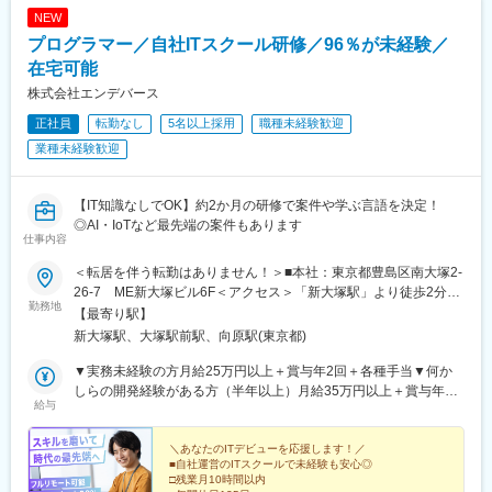
NEW
プログラマー／自社ITスクール研修／96％が未経験／
在宅可能
株式会社エンデバース
正社員
転勤なし
5名以上採用
職種未経験歓迎
業種未経験歓迎
【IT知識なしでOK】約2か月の研修で案件や学ぶ言語を決定！
◎AI・IoTなど最先端の案件もあります
仕事内容
＜転居を伴う転勤はありません！＞■本社：東京都豊島区南大塚2-
26-7 ME新大塚ビル6F＜アクセス＞「新大塚駅」より徒歩2分
勤務地
「大塚駅」より徒歩6分【研修後のプロジェクト先】◆フルリモー
【最寄り駅】
ト、もしくは東京23区を中心とした東京・神奈川・千葉・埼玉・
新大塚駅、大塚駅前駅、向原駅(東京都)
札幌・仙台・名古屋・大阪・福岡など※勤務地は希望を考慮しま
す。※すべて徒歩10分以内の駅チカオフィスです。※敷地内全面禁
▼実務未経験の方月給25万円以上＋賞与年2回＋各種手当▼何か
煙☆在宅勤務や完全在宅（フルリモート）、リモートワークも相
しらの開発経験がある方（半年以上）月給35万円以上＋賞与年2
給与
談可能です！
回＋各種手当※経験・スキルなどを考慮し決定します。※上記金額
には一律支給の住宅手当2万円を含みます。※残業代は全額支給※
試用期間6カ月あり（期間中は月給23万円以上で、その他の待遇
＼あなたのITデビューを応援します！／
■自社運営のITスクールで未経験も安心◎
に変更なし）☆経験がある方は、現職・前職給与を考慮して月給
□残業月10時間以内
を決定します。☆明確な評価制度あるため、個人の頑張りに応じ