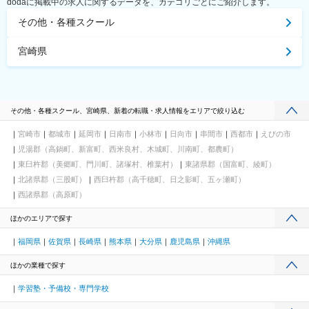
dodaに掲載中の求人に関するデータを、カテゴリごとにご紹介します。
その他・各種スクール
宮崎県
その他・各種スクール、宮崎県、新着の転職・求人情報をエリアで絞り込む
宮崎市
都城市
延岡市
日南市
小林市
日向市
串間市
西都市
えびの市
児湯郡（高鍋町、新富町、西米良村、木城町、川南町、都農町）
東臼杵郡（美郷町、門川町、諸塚村、椎葉村）
東諸県郡（国富町、綾町）
北諸県郡（三股町）
西臼杵郡（高千穂町、日之影町、五ヶ瀬町）
西諸県郡（高原町）
ほかのエリアで探す
福岡県
佐賀県
長崎県
熊本県
大分県
鹿児島県
沖縄県
ほかの業種で探す
学習塾・予備校・専門学校