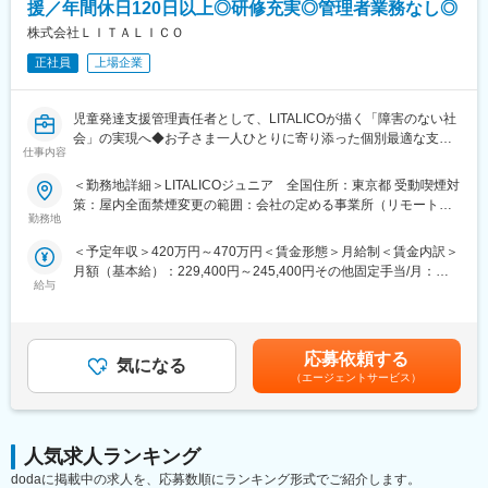
援／年間休日120日以上◎研修充実◎管理者業務なし◎
株式会社ＬＩＴＡＬＩＣＯ
正社員
上場企業
児童発達支援管理責任者として、LITALICOが描く「障害のない社
会」の実現へ◆お子さま一人ひとりに寄り添った個別最適な支援
仕事内容
にあなたの力を。
＜勤務地詳細＞LITALICOジュニア 全国住所：東京都 受動喫煙対
■『LITALICOジュニア』とは？
策：屋内全面禁煙変更の範囲：会社の定める事業所（リモートワ
発達が気になる0歳～18歳までのお子さまを対象に、発達や成長
勤務地
ーク含む）
ステップに合わせた学びの場を提供しています。カリキュラムや
＜予定年収＞420万円～470万円＜賃金形態＞月給制＜賃金内訳＞
学習方法は完全オーダーメイド。これまでに2万人以上のお子さま
月額（基本給）：229,400円～245,400円その他固定手当/月：
を支援した実績やノウハウを活かし、1万5000点もの教材を用い
給与
50,000円固定残業手当/月：43,100円～45,500円（固定残業時間
て一人ひとりに合わせた指導を実現しています。
20時間0分/月）超過した時間外労働の残業手当は追加支給＜月給
＞322,500円～340,900円（一律手当を含む）＜昇給有無＞有＜残
■事業内容
業手当＞有＜給与補足＞※上記年収額は、5段階評価中、評価3の
児童発達支援・放課後等デイサービスの教室を展開しています。
応募依頼する
気になる
賞与額を想定。■賞与あり年2回支給■年収例450万円～500万円
182事業所、従業員1854名、生徒数10,442名と全国各地に展開
（エージェントサービス）
（児発管／入社2年目～5年目）500万円～690万円（エリア児発管
し、事業コンセプト実現に取り組んでいます！
／入社5年目～）※新任児発管の業務支援・オンボーディングを推
進する役割等を担っていただきます。賃金はあくまでも目安の金
■主な業務内容
額であり、選考を通じて上下する可能性があります。月給(月額)は
1教室あたり約50名～60名のお子さまが通所されております。
人気求人ランキング
固定手当を含めた表記です。
教室長が別におり、児発管業務に集中いただけます。
dodaに掲載中の求人を、応募数順にランキング形式でご紹介します。