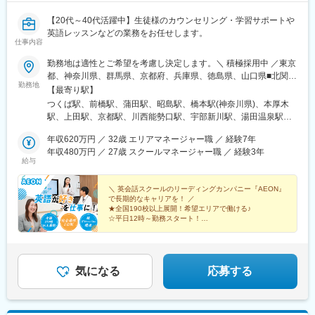
【20代～40代活躍中】生徒様のカウンセリング・学習サポートや
英語レッスンなどの業務をお任せします。
仕事内容
勤務地は適性とご希望を考慮し決定します。＼ 積極採用中 ／東京
都、神奈川県、群馬県、京都府、兵庫県、徳島県、山口県■北関東
勤務地
茨城 / つくば群馬 / 前橋、高崎■首都圏東京 / 新宿、池袋、蒲田、
【最寄り駅】
吉祥寺、昭島など神奈川 / 横浜、日吉、橋本、本厚木など埼玉 / 大
つくば駅、前橋駅、蒲田駅、昭島駅、橋本駅(神奈川県)、本厚木
宮、浦和、所沢、和光市など千葉 / 千葉、松戸、柏など■甲信越 /
駅、上田駅、京都駅、川西能勢口駅、宇部新川駅、湯田温泉駅、
長野■中部 / 愛知■関西 / 大阪・京都・兵庫■中国・四国山口 / 宇
綾羅木駅、徳島駅、鹿児島中央駅前駅、京急蒲田駅、城下駅(長野
部、山口、下関・徳島■九州 / 福岡・宮崎・鹿児島
年収620万円 ／ 32歳 エリアマネージャー職 ／ 経験7年
県)、七条駅、川西池田駅、眉山ロープウェイ山麓駅、都通駅、蓮
年収480万円 ／ 27歳 スクールマネージャー職 ／ 経験3年
沼駅、鹿児島中央駅
給与
＼ 英会話スクールのリーディングカンパニー『AEON』
で長期的なキャリアを！ ／
★全国190校以上展開！希望エリアで働ける♪
☆平日12時～勤務スタート！
★完全週休2日制＆残業月10h以内
☆年3回各1週間以上の長期休暇あり
★時短勤務制度あり
気になる
応募する