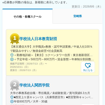
（1）親御さまのニーズヒアリングやお子さまの特性、生活・ソー
※応募数が同数の場合は、新着順に表示しています。
シャルスキルのアセスメント
更新日：
2026/8/6（木）
（2）個別支援計画の作成及び管理
（3）コンプライアンスに基づくサービスの管理業務全般
宮崎県
その他・各種スクール
（4）教育・育児・発達相談業務
（5）地域における関係機関との連絡調整・折衝業務
（6）福祉サービスの説明、関係機関利用の際のアドバイス
■1日の流れ（一例）
学校法人日本教育財団
10:30～11:30 行政との連絡調整
11:30～12:30 支援計画の提示、面談
【東京通信大学】大学職員※教務・認可申請業務／中途入社100％
14:00～16:00 親御様と面談（指導中と家庭での困り感をご相
で馴染みやすい／無借金経営×社会貢献高
談）
＜勤務地詳細＞【東京】コクーンタワー住所：東京都新宿区西新宿1-7-3 コクーンタワー勤務地最寄駅：JR中央線／新宿駅受動喫煙対策：屋内全面禁煙変更の範囲：会社の定める事業所
16:00～17:30 問い合わせ対応
＜予定年収＞500万円～800万円＜賃金形態＞年俸制分割回数14回＜賃金内訳＞年額（基本給）：4,090,000円～6,550,000円固定残業手当/月：64,286円～102,858円（固定残業時間26時間40分/月）超過した時間外労働の残業手当は追加支給＜月額＞356,428円～570,715円（14分割）（一律手当を含む）＜昇給有無＞有＜残業手当＞有＜給与補足＞■前職の給与・業務内容などを参考のうえ決定。賃金はあくまでも目安の金額であり、選考を通じて上下する可能性があります。月給(月額)は固定手当を含めた表記です。
18:00～19:00 指導員と支援計画のケース会議
掲載予定期間：
※持ち帰り仕事やサービス残業は禁止しております。
2026/7/13（月）
〜
2026/10/11（日）
※すべてのデータを自社システムで一元管理しており、スタッフ同
気になる
更新日：
2026/7/13（月）
士の情報連携もスムーズです。
学校法人関西学院
変更の範囲：会社の定める業務
大学の事務系総合職・専任職員／未経験歓迎／賞与実績6.3カ月
■西宮上ケ原キャンパス（兵庫県西宮市）■西宮聖和キャンパス（兵庫県西宮市）■神戸三田キャンパス（兵庫県三田市）■西宮北口キャンパス（兵庫県西宮市）■大阪梅田キャンパス（大阪府大阪市）■東京丸の内キャンパス（東京都千代田区）■宝塚キャンパス（兵庫県宝塚市）■千里国際キャンパス（大阪府箕面市）※上記のいずれかのキャンパスへの配属となります。※受動喫煙対策あり（敷地内禁煙）指定喫煙所はキャンパスマップに掲載しています【未経験から大学事務として働けるチャンス】教育業界以外の民間企業からの転職者が多く活躍しており、これまでの業界経験は不問です。コミュニケーションスキルや誠実な対応ができるかどうかなど、お人柄も重視した採用を行っています。夢や目標に向かってがんばる学生を支えたい、学校運営や経営に携わってみたい……そんな想いがある方と一緒に働きたいと考えています。
年収600万円／大卒・30歳