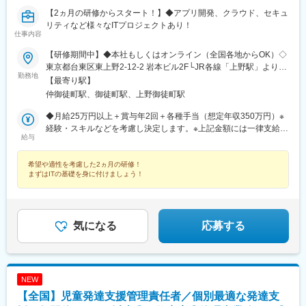
【2ヵ月の研修からスタート！】◆アプリ開発、クラウド、セキュ
リティなど様々なITプロジェクトあり！
仕事内容
【研修期間中】◆本社もしくはオンライン（全国各地からOK）◇
東京都台東区東上野2-12-2 岩本ビル2F└JR各線「上野駅」より徒
勤務地
歩7分└JR線「御徒町駅」より徒歩5分└都営大江戸線「上野御徒
【最寄り駅】
町駅」より徒歩4分【研修終了後】◆東京23区を中心とした全国
仲御徒町駅、御徒町駅、上野御徒町駅
各地のITプロジェクト先※勤務地は希望を考慮します。※転居を伴
う転勤はありません。※すべて徒歩10分以内の駅チカオフィスで
◆月給25万円以上＋賞与年2回＋各種手当（想定年収350万円）※
す。★将来的には、フルリモートや在宅勤務、リモートワークも
経験・スキルなどを考慮し決定します。※上記金額には一律支給の
給与
可能です！【当社のITスクールについて】元々当社のITエンジニア
住宅手当2万円を含みます。※残業代は全額支給※試用期間6ヵ月あ
スクールは、自社で研修制度を持っていないIT会社に向けて、ITエ
り（期間中は月給23万円以上で、その他の待遇に変更なし）☆経
希望や適性を考慮した2ヵ月の研修！
ンジニア育成を支援してきたという背景を持ちます。だから研修
験がある方は、現職・前職給与を考慮します。【年収例】年収
まずはITの基礎を身に付けましょう！
実績とノウハウは豊富！専任講師がカリキュラムに沿って研修し
350万円（経験0年入社）年収450万円（経験3年入社）年収600万
ていくため、本当にITスクールに通っているような2ヵ月を過ごす
円（経験5年入社）
ことができます。もちろん社員としての採用なので、研修期間中
も給与がでます。思いきり勉強を楽しんでください！
気になる
応募する
NEW
【全国】児童発達支援管理責任者／個別最適な発達支