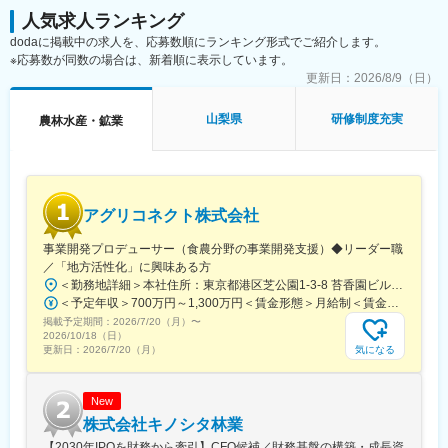
人気求人ランキング
dodaに掲載中の求人を、応募数順にランキング形式でご紹介します。
※応募数が同数の場合は、新着順に表示しています。
更新日：
2026/8/9（日）
山梨県
研修制度充実
農林水産・鉱業
アグリコネクト株式会社
事業開発プロデューサー（食農分野の事業開発支援）◆リーダー職
／「地方活性化」に興味ある方
＜勤務地詳細＞本社住所：東京都港区芝公園1-3-8 苔香園ビル4階勤務地最寄駅：都営三田線／御成門駅受動喫煙対策：屋内全面禁煙変更の範囲：会社の定める事業所
＜予定年収＞700万円～1,300万円＜賃金形態＞月給制＜賃金内訳＞月額（基本給）：400,000円～650,000円固定残業手当/月：92,640円～150,510円（固定残業時間30時間0分/月）超過した時間外労働の残業手当は追加支給＜月給＞492,640円～800,510円（一律手当を含む）＜昇給有無＞有＜残業手当＞有＜給与補足＞※給与は職歴、スキルなどに応じて相談※役職がつく場合は、別途、役職手当（50,000円～10,000円）を支給※マネージャー職以上の場合は、管理職のため残業代支給対象外■昇給：年1回（4月）■賞与：年1回（12月）賃金はあくまでも目安の金額であり、選考を通じて上下する可能性があります。月給(月額)は固定手当を含めた表記です。
掲載予定期間：
2026/7/20（月）
〜
2026/10/18（日）
気になる
更新日：
2026/7/20（月）
New
株式会社キノシタ林業
【2030年IPOを財務から牽引】CFO候補／財務基盤の構築・成長資