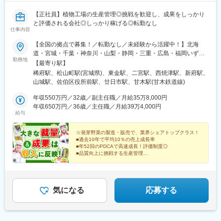
【正社員】植物工場の生産管理◎挑戦を歓迎し、成果をしっかり
と評価される会社◎しっかり稼げる◎転勤なし
仕事内容
【全国の拠点で募集！／転勤なし／未経験から活躍中！】北海
道・宮城・千葉・神奈川・山梨・静岡・三重・広島・福岡いずれ
勤務地
かの拠点へ希望を考慮して配属いたします。※マイカー通勤OK■北
【最寄り駅】
海道伊達生産センター／北海道伊達市南稀府町239-1■宮城大郷生
稀府駅、松山町駅(宮城県)、東金駅、二宮駅、西焼津駅、新府駅、
産センター／宮城県黒川郡大郷町大松沢字新成田川10-1■千葉生産
山城駅、佐伯区役所前駅、廿日市駅、甘木駅(甘木鉄道線)
センター／千葉県東金市滝490■小田原生産センター／神奈川県小
田原市小竹1013-1■大井川生産センター／静岡県焼津市中新田
年収550万円／32歳／副主任職／月給35万8,000円
202■山梨北杜生産センター／山梨県北杜市明野町上手12250■ス
年収650万円／36歳／主任職／月給39万4,000円
給与
ーパースプラウトファクトリー／山梨県北杜市明野町小笠原3394-
415■山梨KM生産センター／山梨県北杜市明野町上手12250■四日
市生産センター／三重県四日市市上海老町1648-66■広島生産セン
☆発芽野菜の製造・販売で、業界シェアトップクラス！
■過去10年で平均10％の売上成長率
ター／広島県広島市佐伯区五日市中央6-1888-1■湯来生産センタ
■年52回のPDCAで高速成長！評価制度◎
ー／広島県広島市佐伯区湯来町白砂1712■福岡生産センター／福
■品質向上に挑戦する生産管理
岡県朝倉市隈江308※受動喫煙対策：各拠点とも屋内全面禁煙
■日勤のみ！環境配慮型の無農薬栽培
⇒躍進を続ける当社で野菜を育てる仕事をしませんか？
気になる
応募する