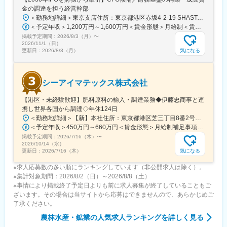
金の調達を担う経営幹部
＜勤務地詳細＞東京支店住所：東京都港区赤坂4-2-19 SHASTA/EAST 5F勤務地最寄駅：東京メトロ線／赤坂見附駅受動喫煙対策：屋内全面禁煙変更の範囲：会社の定める事業所
＜予定年収＞1,200万円～1,600万円＜賃金形態＞月給制＜賃金内訳＞月額（基本給）：625,000円～875,000円固定残業手当/月：191,360円～267,920円（固定残業時間40時間0分/月）超過した時間外労働の残業手当は追加支給＜月給＞816,360円～1,142,920円（一律手当を含む）＜昇給有無＞有＜残業手当＞有＜給与補足＞※実績に応じて柔軟に検討します。■賞与：年2回（6、12月）■昇給：年1回（3、9月）賃金はあくまでも目安の金額であり、選考を通じて上下する可能性があります。月給(月額)は固定手当を含めた表記です。
掲載予定期間：
2026/8/3（月）
〜
2026/11/1（日）
気になる
更新日：
2026/8/3（月）
シーアイマテックス株式会社
【港区・未経験歓迎】肥料原料の輸入・調達業務◆伊藤忠商事と連
携し世界各国から調達◇年休124日
＜勤務地詳細＞【新】本社住所：東京都港区芝三丁目8番2号住友不動産芝公園ファーストビル９階 勤務地最寄駅：都営地下鉄三田線／芝公園駅受動喫煙対策：屋内全面禁煙変更の範囲：会社の定める事業所
＜予定年収＞450万円～660万円＜賃金形態＞月給制補足事項なし＜賃金内訳＞月額（基本給）：280,000円～378,000円＜月給＞280,000円～378,000円＜昇給有無＞有＜残業手当＞有＜給与補足＞■賞与：年2回（6月/12月）■モデル年収：年収510万円 30歳（月給280,000円＋賞与）※時間外手当除く年収620万円 37歳（月給356,000円＋賞与）※時間外手当除く賃金はあくまでも目安の金額であり、選考を通じて上下する可能性があります。月給(月額)は固定手当を含めた表記です。
掲載予定期間：
2026/7/16（木）
〜
2026/10/14（水）
気になる
更新日：
2026/7/16（木）
※求人応募数の多い順にランキングしています（非公開求人は除く）。
※集計対象期間：2026/8/2（日）～2026/8/8（土）
※事情により掲載終了予定日よりも前に求人募集が終了していることもご
ざいます。その場合は当サイトから応募はできませんので、あらかじめご
了承ください。
農林水産・鉱業
の人気求人ランキングを詳しく見る