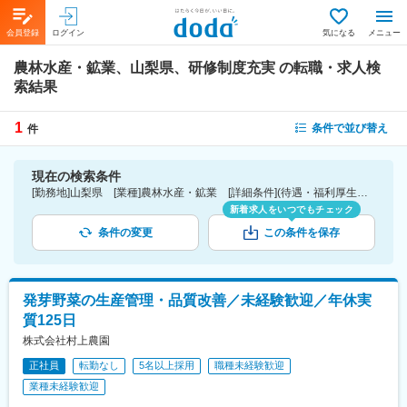
会員登録
ログイン
気になる
メニュー
農林水産・鉱業、山梨県、研修制度充実
の転職・求人検
索結果
1
条件で並び替え
件
現在の検索条件
[勤務地]山梨県 [業種]農林水産・鉱業 [詳細条件](待遇・福利厚生)研修制度充実
新着求人をいつでもチェック
条件の変更
この条件を保存
発芽野菜の生産管理・品質改善／未経験歓迎／年休実
質125日
株式会社村上農園
正社員
転勤なし
5名以上採用
職種未経験歓迎
業種未経験歓迎