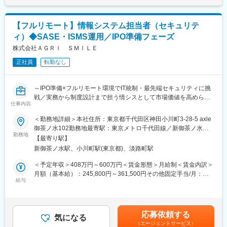
【フルリモート】情報システム担当者（セキュリテ
ィ）◆SASE・ISMS運用／IPO準備フェーズ
株式会社ＡＧＲＩ ＳＭＩＬＥ
正社員
転勤なし
～IPO準備×フルリモート環境でIT統制・最先端セキュリティに挑
戦／実務から制度設計まで担う情シスとして市場価値を高められ
仕事内容
る成長フェーズ企業～
＜勤務地詳細＞本社住所：東京都千代田区神田小川町3-28-5 axle
■業務内容：
御茶ノ水102勤務地最寄駅：東京メトロ千代田線／新御茶ノ水駅
◇フルリモート環境で、情報システム業務全般に関わっていただ
勤務地
受動喫煙対策：屋内全面禁煙変更の範囲：会社の定める事業所
【最寄り駅】
きます。
（リモートワーク含む）
新御茶ノ水駅、小川町駅(東京都)、淡路町駅
◇当部門では現在、情報システム責任者1名、パートスタッフ2名
が在籍しており（平均年齢31歳）、実務から制度の策定まで幅広
＜予定年収＞408万円～600万円＜賃金形態＞月給制＜賃金内訳＞
く対応し、一緒に情報システム部門を作っていただける方を募集
月額（基本給）：245,800円～361,500円その他固定手当/月：
します。
給与
7,700円～11,300円固定残業手当/月：86,500円～127,200円（固
◇入社直後は、コーポレートITの実務およびセキュリティ製品の
定残業時間45時間0分/月）超過した時間外労働の残業手当は追加
運用からスタートし、環境に慣れてきたらIPO準備に伴うIT統制な
支給＜月給＞340,000円～500,000円（一律手当を含む）＜昇給有
どの上流工程へ徐々に業務の幅を広げていただきます。
無＞有＜残業手当＞有＜給与補足＞※経験やスキルを考慮して決定
応募依頼する
気になる
します。■その他固定手当：深夜残業手当20時間分（超過分は別
（エージェントサービス）
■具体的には：