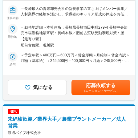
～長崎最大の青果卸売会社の新規事業の立ち上げメンバー募集／
人材業界の経験を活かし、求職者のキャリア形成の伴走をお任せ
仕事内容
～
＜勤務地詳細＞本社住所：長崎県長崎市田中町279-4 長崎中央卸
■募集背景：
売市場勤務地最寄駅：長崎本線／肥前古賀駅受動喫煙対策：屋内
青果卸売業の老舗である当社の新規事業として、人材紹介事業を
勤務地
全面禁煙
【最寄り駅】
立ち上げます。企業と求職者をつなぐキャリアアドバイザーとし
肥前古賀駅、現川駅
て事業を牽引いただける方を募集いたします。
＜予定年収＞400万円～600万円＜賃金形態＞月給制＜賃金内訳＞
■業務概要：
月額（基本給）：245,500円～400,000円＜月給＞245,500円～
就活中の大学生のキャリアカウンセリングを行い、納得感のある
給与
400,000円＜昇給有無＞有＜残業手当＞有＜給与補足＞■昇給：年
就職活動の支援を担っていただきます。
1回（3月）■賞与：年3回※前年実績4.0ヶ月／決算賞与あり（直近
10年以上支給中）賃金はあくまでも目安の金額であり、選考を通
■業務内容詳細：
じて上下する可能性があります。月給(月額)は固定手当を含めた表
応募依頼する
＜具体的には＞
気になる
記です。
（エージェントサービス）
◎求職者との面談・カウンセリング
◎求職者の適性や希望に基づいた求人紹介
◎履歴書・職務経歴書の添削
◎面接対策やキャリア相談
NEW
◎入社後のフォローアップ 等
未経験歓迎／業界大手／農業プラントメーカー／法人
■ポジションの魅力：
営業
・リモートワーク（在宅勤務）をメインとした勤務体系も可能で
渡辺パイプ株式会社
す。