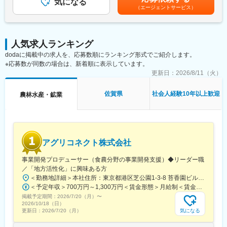
ンバーとの協働
気になる
す。月給(月額)は固定手当を含めた表記です。
・市場価値の高いスキルが身につく環境
（エージェントサービス）
◇現地規制・市場調査
（2） 一括受託モデルで上流まで関われる
進出国における法規制の確認、市場ニーズの調査、および事業認
・SPCの設立～運営～税務申告までワンストップで提供
可取得に向けた対応
（3） フルリモートが成立するビジネスモデル
◇事業開発・戦略遂行
・クライアントは東京・大阪中心で訪問ほぼなし
人気求人ランキング
経営層の戦略に基づいた事業計画の策定、および現地でのPDCA
・オンライン完結の業務設計のため、フルリモートが実現
dodaに掲載中の求人を、応募数順にランキング形式でご紹介します。
サイクルの実行
（4） 働きやすい環境
※応募数が同数の場合は、新着順に表示しています。
・フルリモート／フルフレックス
■この仕事を通じて得られること
更新日：
2026/8/11（火）
・残業月平均10時間程度
◎グローバルな社会貢献の実感
・Slack、Zoom中心のコミュニケーション
農業と地域課題の解決に取り組みながら、最先端技術を世界中の
佐賀県
社会人経験10年以上歓迎
農林水産・鉱業
・週1回の定例MTGあり
産地に実装する経験ができます。
◎海外事業立ち上げの完遂実績
■就業環境：
0からの立ち上げから拡大までを一任されるため、戦略遂行に関す
・フルリモート勤務（半年に1回出社あり※任意）
る実践的なスキルが習得できます。
・Slack／Zoomを活用したコミュニケーション
◎国際的なビジネススキルの習得
アグリコネクト株式会社
異文化環境での交渉力、リスク対応力、経営直下の意思決定スピ
■当社について：
ードを体感できます。
事業開発プロデューサー（食農分野の事業開発支援）◆リーダー職
当社は2007年設立以降、「森林事業」と「環境エネルギー事業」
／「地方活性化」に興味ある方
の2軸で事業を展開しています。森林資源の活用だけでなく、再生
■当社について
可能エネルギーの普及を通じて、環境価値と経済価値の両立を実
＜勤務地詳細＞本社住所：東京都港区芝公園1-3-8 苔香園ビル4階勤務地最寄駅：都営三田線／御成門駅受動喫煙対策：屋内全面禁煙変更の範囲：会社の定める事業所
「テクノロジーによって、産地とともに農業の未来をつくる」を
現し、持続可能な社会の構築に貢献しています。
＜予定年収＞700万円～1,300万円＜賃金形態＞月給制＜賃金内訳＞月額（基本給）：400,000円～650,000円固定残業手当/月：92,640円～150,510円（固定残業時間30時間0分/月）超過した時間外労働の残業手当は追加支給＜月給＞492,640円～800,510円（一律手当を含む）＜昇給有無＞有＜残業手当＞有＜給与補足＞※給与は職歴、スキルなどに応じて相談※役職がつく場合は、別途、役職手当（50,000円～10,000円）を支給※マネージャー職以上の場合は、管理職のため残業代支給対象外■昇給：年1回（4月）■賞与：年1回（12月）賃金はあくまでも目安の金額であり、選考を通じて上下する可能性があります。月給(月額)は固定手当を含めた表記です。
経営理念に据え、豊かな経験を持つ産地と、進化を続けるサイエ
掲載予定期間：
2026/7/20（月）
〜
ンステクノロジーを融合することで、環境に優しい魅力あふれる
2026/10/18（日）
変更の範囲：会社の定める業務
農業の実現に取り組んでいます。
気になる
更新日：
2026/7/20（月）