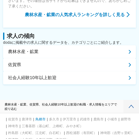
ざいます。その場合は当サイトから応募はできませんので、あらかじめご
了承ください。
農林水産・鉱業
の人気求人ランキングを詳しく見る
求人の傾向
dodaに掲載中の求人に関するデータを、カテゴリごとにご紹介します。
農林水産・鉱業
佐賀県
社会人経験10年以上歓迎
農林水産・鉱業、佐賀県、社会人経験10年以上歓迎の転職・求人情報をエリアで
絞り込む
佐賀市
唐津市
鳥栖市
多久市
伊万里市
武雄市
鹿島市
小城市
嬉野市
神埼市
三養基郡（基山町、上峰町、みやき町）
杵島郡（大町町、江北町、白石町）
西松浦郡（有田町）
神埼郡（吉野ヶ里町）