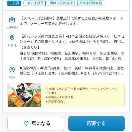
正社員
5名以上採用
職種未経験歓迎
業種未経験歓迎
・正当な評価制度に基づき、決算賞与やインセンティブで事業へ
の貢献をしっかりと還元します。
・将来的には、マネージャーや支社長（オフィス責任者）といっ
【20代～30代活躍中】農場設計に関するご提案から栽培サポート
た管理職を目指せる環境です。
まで、メーカー営業をお任せします。
仕事内容
■キャリアアップについて：
当社は年齢や入社年次に関わらず、成果を正当に評価する人事制
【給与アップ努力宣言企業】●日本全国の当社営業所（サービスセ
度を導入しています。
ンター）での勤務となります。※勤務地は現住所を考慮し、自宅か
勤務地
ご自身の実力と実績次第で、スピーディーな昇進・昇格が可能で
ら通える事業所への配属となります。【北海道・東北エリア】北
【最寄り駅】
す。
海道/青森県/岩手県/宮城県/秋田県/山形県/福島県【関東エリア】東
白石駅(函館本線)、桔梗駅、新旭川駅、柏林台駅、陸奥市川駅、岩
京都/千葉県/埼玉県/茨城県/栃木県/群馬県【甲信越エリア】新潟県/
手飯岡駅、荒井駅(宮城県)、新屋駅(秋田県)、山形駅、郡山駅(福島
■当社について：
長野県【東海・中部・北陸エリア】岐阜県/静岡県/愛知県/三重県/
県)、羽鳥駅、自治医大駅、太田駅(群馬県)、吉野原駅、誉田駅、
当社は長崎県内で生産される新鮮な果物や野菜を安定的に供給す
富山県【近畿エリア】大阪府/兵庫県/滋賀県/和歌山県/奈良県【中
■月給20万～40万円※経験・能力・実績・年齢等を考慮の上、当社
錦糸町駅、京王八王子駅、寺尾駅、朝菜町駅、乙女駅、豊科駅、
る重要な役割を担う長崎県下最大級の青果卸売会社です。
国・四国エリア】岡山県/広島県/島根県/香川県/高知県【九州エリ
規定により優遇します。※試用期間3ヶ月あり（その間の給与額の
草津駅(滋賀県)、ＪＲ難波駅、厄神駅、東松江駅(島根県)、中庄
給与
1972年の設立以来、“無借金＆黒字経営”を継続し、半世紀以上に
ア】佐賀県/熊本県/宮崎県/沖縄県＜マイカー通勤OK！（営業所に
変動はありません）～2期連続5％以上のベースアップを行いまし
駅、竹原駅、木太町駅、後免西町駅、味坂駅、富合駅、宮崎神宮
わたり長崎の食を支える確固たる基盤を築いてまいりました。
よる）＞勤務地により異なります。
た！～■給与例月給：271,200円（23歳、営業職、都内居住、残業
駅、首里駅、亀戸駅、桜川駅(大阪府)、汐見橋駅
長年にわたる実績と信頼を基に、今後は青果業界の総合商社化を
20時間を想定）≪内訳≫基本給：210,000円 （年齢により変動）
＼ 創業72年の大手企業＆業界のリーディングカンパニ
ーで働く ／
目指し、新たな事業領域への積極的な挑戦を続けてまいります。
地域手当：27,000円（エリアにより変動）時間外手当 ： 36,200
★約9割が未経験入社
円(20時間を想定)
★家族手当あり
★土日祝休み＆年間休日126日
★月給40万円可能＆賞与年2回
気になる
応募する