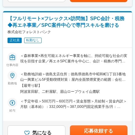
途追加支給）賃金はあくまでも目安の金額であり、選考を通じて
【セキュリティ・ネットワーク領域（主担当）】
上下する可能性があります。月給(月額)は固定手当を含めた表記で
◇SASE製品（Verona SASE）や、エンドポイントセキュリティ
す。
（Deep Instinct）の運用・管理
【フルリモート×フレックス×訪問無】SPC会計・税務
◇MDMツール（LANSCOPE）を使用した貸与デバイスの運用・
◆再エネ事業／SPC案件中心で専門スキルを磨ける
管理
◇各種ベンダーとの調整、問い合わせ対応
株式会社フォレストバンク
【コーポレートIT・ヘルプデスク領域（主担当）】
正社員
転勤なし
◇各種SaaS（Google Workspace、Slack、Notion、1Password
など）のアカウント・ライセンス管理、運用
◇貸与デバイスおよびIT資産の管理、キッティング、入社時研修
＜森林事業×再生可能エネルギー事業を軸に、持続可能な社会の実
の実施
現を目指す企業／再エネSPC案件を中心に、会計・税務の専門性
◇社内ヘルプデスク対応、FAQやマニュアルの作成・整備
仕事内容
を高められるポジション＞
【IT統制・ガバナンス領域（段階的にお任せする業務）】
＜勤務地詳細＞徳島支店住所：徳島県徳島市中昭和町1丁目3番地
◇ISMS事務局の対応、および運用の継続的改善（SecureNavi等
■業務内容：
山一興業ビル5F受動喫煙対策：屋内全面禁煙変更の範囲：会社の
の活用）
再生可能エネルギー（主に太陽光発電）に関するSPC案件を中心
勤務地
定める事業所（リモートワーク含む）
◇情報セキュリティ規程・ガイドラインの整備、SaaS・AIサービ
【最寄り駅】
に、以下の業務を段階的にお任せします。
ス導入時のセキュリティ評価
阿波富田駅、二軒屋駅、眉山ロープウェイ山麓駅
まずは会計・税務業務からスタートし、将来的には上流工程にも
◇IPO準備に伴うIT統制・内部統制対応、監査法人や外部監査への
関わっていただく想定です。
＜予定年収＞500万円～600万円＜賃金形態＞月給制＜賃金内訳＞
対応
＜会計業務＞
月額（基本給）：332,000円～387,000円固定残業手当/月：
◇セキュリティインシデント対応および再発防止策の策定、社内
・仕訳入力、帳簿作成
給与
28,000円～33,000円（固定残業時間10時間0分/月）超過した時間
セキュリティ教育の実施
・月次／四半期／年次決算対応
外労働の残業手当は追加支給＜月給＞360,000円～420,000円（一
・キャッシュフロー管理
律手当を含む）＜昇給有無＞有＜残業手当＞有＜給与補足＞※年
■主な使用ツール：
・発電設備等の固定資産管理、減価償却
齢、経験を考慮の上、決定します。※賞与あり（年最大3回、2ヶ
Google Workspace、Slack、Notion、1password、ZOOM、
応募依頼する
・プロジェクト単位での収支管理
気になる
月分、業績に応じて支給）賃金はあくまでも目安の金額であり、
Microsoft 365、Windows 365、Adobe、Goodline、