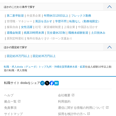
ほかのこだわり条件で探す
第二新卒歓迎
外資系企業
年間休日120日以上
フレックス勤務
管理職・マネジャー
英語を活かす
学歴不問
転勤なし（勤務地限定）
服装自由
女性活躍
社宅・家賃補助制度
上場企業
中国語を活かす
退職金制度
残業20時間未満
完全週休2日制
職種未経験歓迎
土日祝休み
原則定時退社
海外出張あり
U・Iターン支援あり
ほかの固定給で探す
固定給25万円以上
固定給35万円以上
転職・求人doda（デューダ）トップ
九州・沖縄
佐賀県
農林水産・鉱業
社会人経験10年以上歓
迎の転職・求人情報
転職サイト dodaをシェア
ヘルプ
会社概要
拠点一覧
利用規約
免責事項
通信に関する情報の利用について
サイトマップ
採用を検討中の方へ