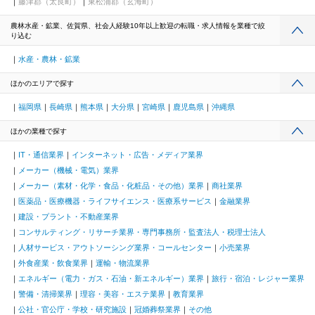
藤津郡（太良町）
東松浦郡（玄海町）
農林水産・鉱業、佐賀県、社会人経験10年以上歓迎の転職・求人情報を業種で絞
り込む
水産・農林・鉱業
ほかのエリアで探す
福岡県
長崎県
熊本県
大分県
宮崎県
鹿児島県
沖縄県
ほかの業種で探す
IT・通信業界
インターネット・広告・メディア業界
メーカー（機械・電気）業界
メーカー（素材・化学・食品・化粧品・その他）業界
商社業界
医薬品・医療機器・ライフサイエンス・医療系サービス
金融業界
建設・プラント・不動産業界
コンサルティング・リサーチ業界・専門事務所・監査法人・税理士法人
人材サービス・アウトソーシング業界・コールセンター
小売業界
外食産業・飲食業界
運輸・物流業界
エネルギー（電力・ガス・石油・新エネルギー）業界
旅行・宿泊・レジャー業界
警備・清掃業界
理容・美容・エステ業界
教育業界
公社・官公庁・学校・研究施設
冠婚葬祭業界
その他