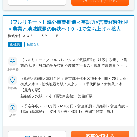
（エージェントサービス）
選考を通じて上下する可能性があります。月給(月額)は固定手当を
SecureNavi、Apple Business Manager、Deep Instinct、
＜税務業務＞
含めた表記です。
LANSCOPE、Verona SASE、Sansan
・法人税、消費税の申告書作成
・SPC特有の税務論点の整理
【フルリモート】海外事業推進＜英語力×営業経験歓迎
・税理士法人との折衝・資料作成
＞農業と地域課題の解決へ！0→1で立ち上げ～拡大
・再エネ関連の税制優遇の適用検討
変更の範囲：会社の定める業務
株式会社ＡＧＲＩ ＳＭＩＬＥ
＜SPC関連業務（キャリアに応じて）＞
正社員
転勤なし
・SPC設立に向けたスキーム検討補助
・出資者向け資料の作成支援
・資金調達スキームの管理
【フルリモート／フルフレックス／気候変動に対応する新しい農
・契約・定款管理、運営管理
業の実現／独自の生産技術や農業データの可視化で農業界をトー
仕事内容
タルサポート／社会貢献性・将来性◎】
＜その他＞
＜勤務地詳細＞本社住所：東京都千代田区神田小川町3-28-5 axle
・クライアント（主に都市部企業）との打合せ対応（オンライン
■業務内容
御茶ノ水102勤務地最寄駅：東京メトロ千代田線／新御茶ノ水駅
中心）
海外事業の立ち上げ・推進担当者として、担当国におけるパート
勤務地
受動喫煙対策：屋内全面禁煙変更の範囲：会社の定める事業所
・業務フロー整備、効率化推進
【最寄り駅】
ナー候補との商談、関係構築・実証プロジェクト運営管理、現地
（リモートワーク含む）
・監査対応など
新御茶ノ水駅、小川町駅(東京都)、淡路町駅
規制対応など、事業開発・推進を一任します。（担当国はASEAN
地域を想定）
＜予定年収＞500万円～650万円＜賃金形態＞月給制＜賃金内訳＞
■組織構成：
月額（基本給）：314,750円～409,176円固定残業手当/月：
約20名
◇現地パートナーとのリレーションづくり
給与
101,916円～132,490円（固定残業時間45時間0分/月）超過した時
※20代～30代中心の組織で、会計・税務業務を担当しています
海外の事業パートナー候補との商談、関係構築
間外労働の残業手当は追加支給＜月給＞416,666円～541,666円
◇実証プロジェクトの運営管理
（一律手当を含む）＜昇給有無＞有＜残業手当＞有賃金はあくま
■ポジションの魅力：
現地での導入試験やプロジェクトの進捗管理、および海外現地メ
でも目安の金額であり、選考を通じて上下する可能性がありま
（1） SPC×再エネという専門性の高い領域
応募依頼する