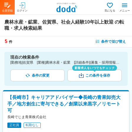
会員登録
ログイン
気になる
メニュー
農林水産・鉱業、佐賀県、社会人経験10年以上歓迎
の転
職・求人検索結果
5
条件で並び替え
件
現在の検索条件
[勤務地]佐賀県 [業種]農林水産・鉱業 [詳細条件](募集・採用情報)社会人経験10年以上歓迎
新着求人をいつでもチェック
条件の変更
この条件を保存
【長崎市】キャリアアドバイザー◆長崎の青果卸売大
手／地方創生に寄与できる／創業以来黒字／リモート
可
長崎でじま青果株式会社
正社員
転勤なし