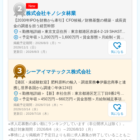
変更の範囲：会社の定める業務
New
株式会社キノシタ林業
【2030年IPOを財務から牽引】CFO候補／財務基盤の構築・成長資
金の調達を担う経営幹部
＜勤務地詳細＞東京支店住所：東京都港区赤坂4-2-19 SHASTA/EAST 5F勤務地最寄駅：東京メトロ線／赤坂見附駅受動喫煙対策：屋内全面禁煙変更の範囲：会社の定める事業所
＜予定年収＞1,200万円～1,600万円＜賃金形態＞月給制＜賃金内訳＞月額（基本給）：625,000円～875,000円固定残業手当/月：191,360円～267,920円（固定残業時間40時間0分/月）超過した時間外労働の残業手当は追加支給＜月給＞816,360円～1,142,920円（一律手当を含む）＜昇給有無＞有＜残業手当＞有＜給与補足＞※実績に応じて柔軟に検討します。■賞与：年2回（6、12月）■昇給：年1回（3、9月）賃金はあくまでも目安の金額であり、選考を通じて上下する可能性があります。月給(月額)は固定手当を含めた表記です。
掲載予定期間：
2026/8/3（月）
〜
2026/11/1（日）
気になる
更新日：
2026/8/3（月）
シーアイマテックス株式会社
【港区・未経験歓迎】肥料原料の輸入・調達業務◆伊藤忠商事と連
携し世界各国から調達◇年休124日
＜勤務地詳細＞【新】本社住所：東京都港区芝三丁目8番2号住友不動産芝公園ファーストビル９階 勤務地最寄駅：都営地下鉄三田線／芝公園駅受動喫煙対策：屋内全面禁煙変更の範囲：会社の定める事業所
＜予定年収＞450万円～660万円＜賃金形態＞月給制補足事項なし＜賃金内訳＞月額（基本給）：280,000円～378,000円＜月給＞280,000円～378,000円＜昇給有無＞有＜残業手当＞有＜給与補足＞■賞与：年2回（6月/12月）■モデル年収：年収510万円 30歳（月給280,000円＋賞与）※時間外手当除く年収620万円 37歳（月給356,000円＋賞与）※時間外手当除く賃金はあくまでも目安の金額であり、選考を通じて上下する可能性があります。月給(月額)は固定手当を含めた表記です。
掲載予定期間：
2026/7/16（木）
〜
2026/10/14（水）
気になる
更新日：
2026/7/16（木）
※求人応募数の多い順にランキングしています（非公開求人は除く）。
※集計対象期間：2026/8/4（火）～2026/8/10（月）
※事情により掲載終了予定日よりも前に求人募集が終了していることもご