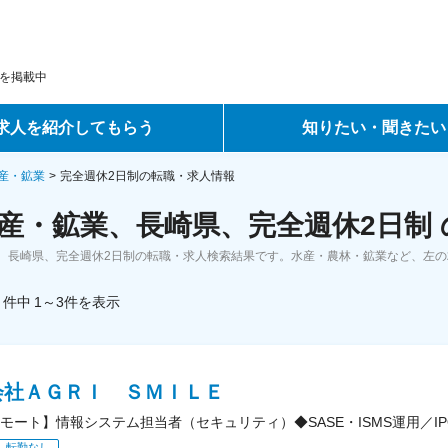
を掲載中
求人を紹介してもらう
知りたい・聞きたい
ントサービス
転職ノウハウ
産・鉱業
完全週休2日制の転職・求人情報
産・鉱業、長崎県、完全週休2日制
サービス
データで見る転職
、長崎県、完全週休2日制の転職・求人検索結果です。水産・農林・鉱業など、左
ーエージェントサービス
コラム・インタビュー
件中
1～3
件
を表示
転職Q&A
会社ＡＧＲＩ ＳＭＩＬＥ
モート】情報システム担当者（セキュリティ）◆SASE・ISMS運用／I
転勤なし