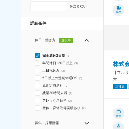
を含まない
事業
詳細条件
休日・働き方
選択中
完全週休2日制
(
3
)
株式
年間休日120日以上
(
3
)
土日祝休み
(
3
)
【フルリ
5日以上の連続休暇OK
(
0
)
大
原則定時退社
(
0
)
正社員
残業20時間未満
(
1
)
フレックス勤務
(
3
)
産休・育休取得実績あり
(
2
)
仕事
募集・採用情報