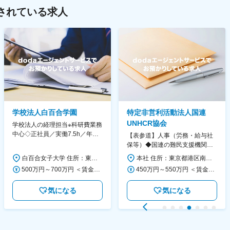
されている求人
学校法人白百合学園
特定非営利活動法人国連
UNHCR協会
学校法人の経理担当※科研費業務
中心◇正社員／実働7.5h／年休
【表参道】人事（労務・給与社
130日／1881年創立の伝統女子
保等）◆国連の難民支援機関の
大学
活動を支える日本公式支援窓口
白百合女子大学 住所：東京都調布市緑ヶ丘1-25 勤務地最寄駅：京王線／仙川駅 受動喫煙対策：屋内全面禁煙 変更の範囲：会社の定める事業所
本社 住所：東京都港区南青山6-10-11 ウェスレーセンター3F 勤務地最寄駅：地下鉄各線／表参道駅 受動喫煙対策：屋内全面禁煙 変更の範囲：会社の定める事業所（リモートワーク含む）
◆正職員登用前提
500万円～700万円 ＜賃金形態＞ 月給制 ＜賃金内訳＞ 月額（基本給）：280,000円～430,000円 ＜月給＞ 280,000円～430,000円 ＜昇給有無＞ 有 ＜残業手当＞ 有 ＜給与補足＞ ※年齢・過去の経験に基づき、本学規定に合わせ決定 【残業手当】有 /残業時間に応じて全額支給（※想定年収に含む） 【各種手当】扶養手当/住宅手当/通勤手当 等 【賞与】年2回（6月、12月） 【昇給】年1回（4月） 賃金はあくまでも目安の金額であり、選考を通じて上下する可能性があります。 月給(月額)は固定手当を含めた表記です。
450万円～550万円 ＜賃金形態＞ 月給制 ＜賃金内訳＞ 月額（基本給）：340,000円～420,000円 ＜月給＞ 340,000円～420,000円 ＜昇給有無＞ 有 ＜残業手当＞ 有 ＜給与補足＞ ※能力・経験によって決定します。 ■賞与あり（業績評価に応じて支給） 賃金はあくまでも目安の金額であり、選考を通じて上下する可能性があります。 月給(月額)は固定手当を含めた表記です。
気になる
気になる