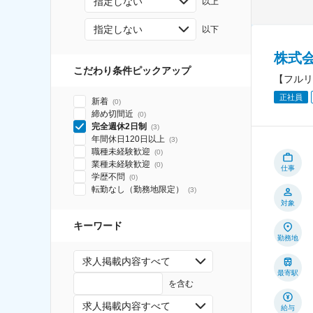
指定しない
以上
指定しない
以下
株式
こだわり条件ピックアップ
【フルリ
正社員
新着
(
0
)
締め切間近
(
0
)
完全週休2日制
(
3
)
年間休日120日以上
(
3
)
職種未経験歓迎
(
0
)
業種未経験歓迎
(
0
)
仕事
学歴不問
(
0
)
転勤なし（勤務地限定）
(
3
)
対象
キーワード
勤務地
求人掲載内容すべて
最寄駅
を含む
求人掲載内容すべて
給与