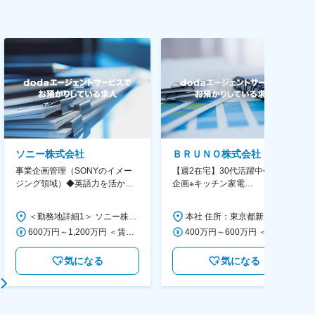
ソニー株式会社
ＢＲＵＮＯ株式会社
事業企画管理（SONYのイメー
【週2在宅】30代活躍中◆商品
ジング領域）◆英語力を活か
企画※キッチン家電
す/CFO管轄＃SECCFO0027
◆「BRUNO」新商品の企画／企
画～調達／働き方◎
＜勤務地詳細1＞ ソニー株式会社 住所：神奈川県横浜市西区みなとみらい5-1-1 受動喫煙対策：屋内全面禁煙 ＜勤務地詳細2＞ ソニーシティ大崎 住所：東京都品川区大崎2-10-1 勤務地最寄駅：JR線／大崎駅 受動喫煙対策：屋内全面禁煙 変更の範囲：会社の定める事業所（リモートワーク含む）
本社 住所：東京都新宿区西新宿6丁目22-1 新宿スクエアタワー B1階 勤務地最寄駅：東京メトロ丸ノ内線／西新宿駅 受動喫煙対策：屋内全面禁煙 変更の範囲：会社の定める事業所（リモートワーク含む）
600万円～1,200万円 ＜賃金形態＞ 月給制 ＜賃金内訳＞ 月額（基本給）：350,000円～500,000円 ＜月給＞ 350,000円～500,000円 ＜昇給有無＞ 有 ＜残業手当＞ 有 ＜給与補足＞ ※年収は経験や能力を考慮の上、当社規定により決定します。 賃金はあくまでも目安の金額であり、選考を通じて上下する可能性があります。 月給(月額)は固定手当を含めた表記です。
400万円～600万円 ＜賃金形態＞ 月給制 経験・能力を考慮の上、優遇いたします。 ＜賃金内訳＞ 月額（基本給）：300,000円～450,000円 ＜月給＞ 300,000円～450,000円 ＜昇給有無＞ 有 ＜残業手当＞ 有 ＜給与補足＞ ・賞与実績：年2回 ・昇給：年1回 ※半年毎に評価を行い、評価が高ければ年齢に関係なく昇給・昇格していきます。創造性の高い人・新しいことにチャレンジした人が高い評価を得られます。 賃金はあくまでも目安の金額であり、選考を通じて上下する可能性があります。 月給(月額)は固定手当を含めた表記です。
気になる
気になる