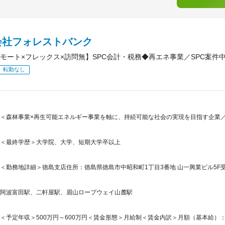
会社フォレストバンク
モート×フレックス×訪問無】SPC会計・税務◆再エネ事業／SPC案件
転勤なし
＜森林事業×再生可能エネルギー事業を軸に、持続可能な社会の実現を目指す企業／
＜最終学歴＞大学院、大学、短期大学卒以上
＜勤務地詳細＞徳島支店住所：徳島県徳島市中昭和町1丁目3番地 山一興業ビル5F受
阿波富田駅、二軒屋駅、眉山ロープウェイ山麓駅
＜予定年収＞500万円～600万円＜賃金形態＞月給制＜賃金内訳＞月額（基本給）：332,0