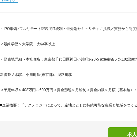
～IPO準備×フルリモート環境でIT統制・最先端セキュリティに挑戦／実務から制
＜最終学歴＞大学院、大学卒以上
＜勤務地詳細＞本社住所：東京都千代田区神田小川町3-28-5 axle御茶ノ水102勤務
新御茶ノ水駅、小川町駅(東京都)、淡路町駅
＜予定年収＞408万円～600万円＜賃金形態＞月給制＜賃金内訳＞月額（基本給）：245,8
■企業概要：『テクノロジーによって、産地とともに持続可能な農業と地域をつくる。』AG
求人