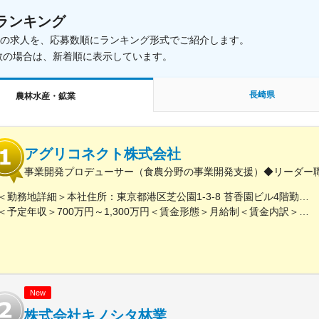
ランキング
載中の求人を、応募数順にランキング形式でご紹介します。
数の場合は、新着順に表示しています。
長崎県
農林水産・鉱業
アグリコネクト株式会社
事業開発プロデューサー（食農分野の事業開発支援）◆リーダー
＜勤務地詳細＞本社住所：東京都港区芝公園1-3-8 苔香園ビル4階勤務地最寄駅：都営三田線／御成門駅受動喫煙対策：屋内全面禁煙変更の範囲：会社の定める事業所
＜予定年収＞700万円～1,300万円＜賃金形態＞月給制＜賃金内訳＞月額（基本給）：400,000円～650,000円固定残業手当/月：92,640円～150,510円（固定残業時間30時間0分/月）超過した時間外労働の残業手当は追加支給＜月給＞492,640円～800,510円（一律手当を含む）＜昇給有無＞有＜残業手当＞有＜給与補足＞※給与は職歴、スキルなどに応じて相談※役職がつく場合は、別途、役職手当（50,000円～10,000円）を支給※マネージャー職以上の場合は、管理職のため残業代支給対象外■昇給：年1回（4月）■賞与：年1回（12月）賃金はあくまでも目安の金額であり、選考を通じて上下する可能性があります。月給(月額)は固定手当を含めた表記です。
New
株式会社キノシタ林業