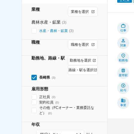
業種
業種を選択
農林水産・鉱業
(
3
)
水産・農林・鉱業
(
3
)
仕事
職種
職種を選択
対象
勤務地、路線・駅
勤務地を選択
勤務地
路線・駅を選択
最寄駅
長崎県
(
3
)
雇用形態
給与
正社員
(
3
)
契約社員
(
0
)
事業
その他（FCオーナー・業務委託な
ど）
(
0
)
年収