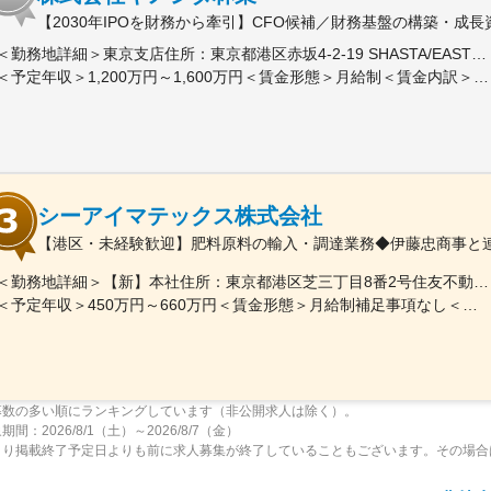
【2030年IPOを財務から牽引】CFO候補／財務基盤の構築・成
＜勤務地詳細＞東京支店住所：東京都港区赤坂4-2-19 SHASTA/EAST 5F勤務地最寄駅：東京メトロ線／赤坂見附駅受動喫煙対策：屋内全面禁煙変更の範囲：会社の定める事業所
＜予定年収＞1,200万円～1,600万円＜賃金形態＞月給制＜賃金内訳＞月額（基本給）：625,000円～875,000円固定残業手当/月：191,360円～267,920円（固定残業時間40時間0分/月）超過した時間外労働の残業手当は追加支給＜月給＞816,360円～1,142,920円（一律手当を含む）＜昇給有無＞有＜残業手当＞有＜給与補足＞※実績に応じて柔軟に検討します。■賞与：年2回（6、12月）■昇給：年1回（3、9月）賃金はあくまでも目安の金額であり、選考を通じて上下する可能性があります。月給(月額)は固定手当を含めた表記です。
シーアイマテックス株式会社
【港区・未経験歓迎】肥料原料の輸入・調達業務◆伊藤忠商事と連
＜勤務地詳細＞【新】本社住所：東京都港区芝三丁目8番2号住友不動産芝公園ファーストビル９階 勤務地最寄駅：都営地下鉄三田線／芝公園駅受動喫煙対策：屋内全面禁煙変更の範囲：会社の定める事業所
＜予定年収＞450万円～660万円＜賃金形態＞月給制補足事項なし＜賃金内訳＞月額（基本給）：280,000円～378,000円＜月給＞280,000円～378,000円＜昇給有無＞有＜残業手当＞有＜給与補足＞■賞与：年2回（6月/12月）■モデル年収：年収510万円 30歳（月給280,000円＋賞与）※時間外手当除く年収620万円 37歳（月給356,000円＋賞与）※時間外手当除く賃金はあくまでも目安の金額であり、選考を通じて上下する可能性があります。月給(月額)は固定手当を含めた表記です。
募数の多い順にランキングしています（非公開求人は除く）。
間：2026/8/1（土）～2026/8/7（金）
より掲載終了予定日よりも前に求人募集が終了していることもございます。その場合