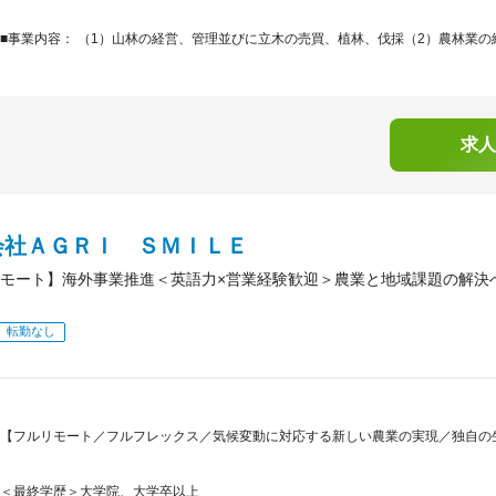
■事業内容： （1）山林の経営、管理並びに立木の売買、植林、伐採（2）農林業の経
求人
会社ＡＧＲＩ ＳＭＩＬＥ
モート】海外事業推進＜英語力×営業経験歓迎＞農業と地域課題の解決
転勤なし
【フルリモート／フルフレックス／気候変動に対応する新しい農業の実現／独自の
＜最終学歴＞大学院、大学卒以上