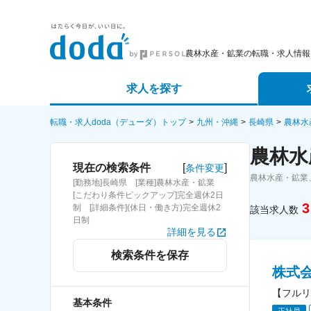
農林水産・鉱業の転職・求人情報
求人を探す
詳細条件から探す
エージェ
転職・求人doda（デューダ）トップ
九州・沖縄
長崎県
農林水
農林水
新着求人から探す
スカウト
[
]
現在の検索条件
条件変更
農林水産・鉱業
[勤務地]長崎県 [業種]農林水産・鉱業
求人特集から探す
パートナ
[こだわり条件ピックアップ]完全週休2日
3
制 [詳細条件](休日・働き方)完全週休2
該当求人数
日制
詳細を見る
検索条件を保存
株式
【フルリ
基本条件
正社員