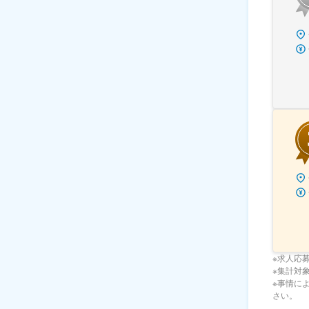
※求人応
※集計対象期
※事情に
さい。