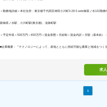
＜勤務地詳細＞本社住所：東京都千代田区神田小川町3-28-5 axle御茶ノ水102勤務
新御茶ノ水駅、小川町駅(東京都)、淡路町駅
＜予定年収＞500万円～650万円＜賃金形態＞月給制＜賃金内訳＞月額（基本給）：314,7
■企業概要：『テクノロジーによって、産地とともに持続可能な農業と地域をつくる。』AG
求人
1