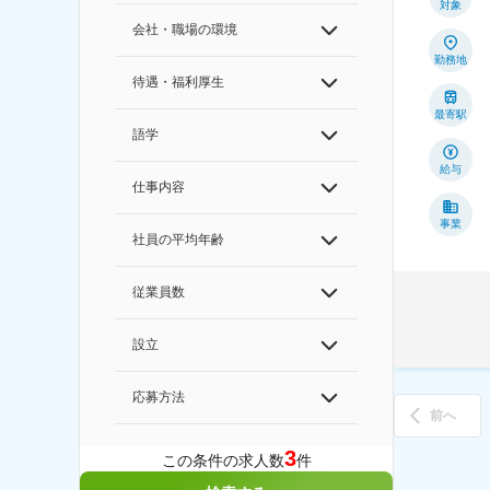
対象
会社・職場の環境
勤務地
待遇・福利厚生
最寄駅
語学
給与
仕事内容
事業
社員の平均年齢
従業員数
設立
応募方法
前へ
3
この条件の求人数
件