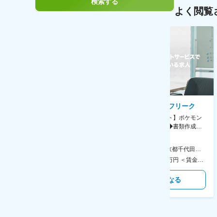
検索する
よく閲覧
AGC株式会社
株式会社ゲームフリーク
【横浜※一般職/転勤なし】庶
【庶務アシスタント】ポケモン
務・事務担当～開発部材の発注
シリーズ開発企業◆書類作成・
やDXに向けたシステム利用等～
データ入力など◆年休126日・
食事補助あり◎
AGC横浜テクニカルセンター 住所：神奈川県横浜市鶴見区末広町1-1 勤務地最寄駅：JR線／弁天橋駅 受動喫煙対策：敷地内喫煙可能場所あり 変更の範囲：無
本社 住所：東京都千代田区神田錦町2-2-1 KANDASQUARE 受動喫煙対策：屋内全面禁煙 変更の範囲：会社の定める事業所
400万円～550万円 ＜賃金形態＞ 月給制 固定給＋業績給 ＜賃金内訳＞ 月額（基本給）：230,000円～280,000円 ＜月給＞ 230,000円～280,000円 ＜昇給有無＞ 有 ＜残業手当＞ 有 ＜給与補足＞ ※上記はあくまで最低保証額です。実際にはこれまでの経験やスキルを考慮の上、決定します。 年収には残業代は含めておりません。 ■昇給：年1回 ■賞与：年2回 賃金はあくまでも目安の金額であり、選考を通じて上下する可能性があります。 月給(月額)は固定手当を含めた表記です。
350万円～500万円 ＜賃金形態＞ 月給制 ＜賃金内訳＞ 月額（基本給）：215,000円～307,000円 固定残業手当/月：76,700円～110,000円（固定残業時間45時間0分/月） 超過した時間外労働の残業手当は追加支給 ＜月給＞ 291,700円～417,000円（一律手当を含む） ＜昇給有無＞ 有 ＜残業手当＞ 有 ＜給与補足＞ ※経験・能力を考慮の上、年齢に関わりなく当社規定により優遇します。 賃金はあくまでも目安の金額であり、選考を通じて上下する可能性があります。 月給(月額)は固定手当を含めた表記です。
気になる
気になる