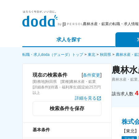
農林水産・鉱業の転職・求人情報
求人を探す
詳細条件から探す
エージェ
転職・求人doda（デューダ）トップ
東北
秋田県
農林水産・鉱
農林水
新着求人から探す
スカウト
[
]
現在の検索条件
条件変更
農林水産・鉱業
[勤務地]秋田県 [業種]農林水産・鉱業
求人特集から探す
パートナ
[詳細条件](待遇・福利厚生)固定給25万円
4
以上
該当求人数
詳細を見る
検索条件を保存
株式
基本条件
【東北】
正社員