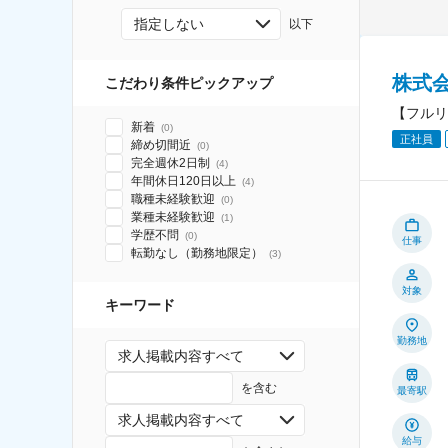
指定しない
以下
株式
こだわり条件ピックアップ
【フルリ
新着
(
0
)
正社員
締め切間近
(
0
)
完全週休2日制
(
4
)
年間休日120日以上
(
4
)
職種未経験歓迎
(
0
)
業種未経験歓迎
(
1
)
学歴不問
(
0
)
仕事
転勤なし（勤務地限定）
(
3
)
対象
キーワード
勤務地
求人掲載内容すべて
を含む
最寄駅
求人掲載内容すべて
給与