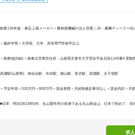
創業130年超・東証上場メーカー／農林業機械の法人営業／JA・農機ディーラー
＜最終学歴＞大学院、大学、高等専門学校卒以上
＜勤務地詳細1＞南東北営業所住所：山形県天童市大字荒谷字金石段1245番4 受動喫
高瀬駅(山形県)、南仙台駅、矢吹駅、楯山駅、富沢駅、高擶駅、太子堂駅
＜予定年収＞520万円～800万円＜賃金形態＞月給制補足事項なし＜賃金内訳＞月額（基本
■沿革：明治28(1895)年、丸山製作所の前身である丸山商会は、日本で初めて、消
求人