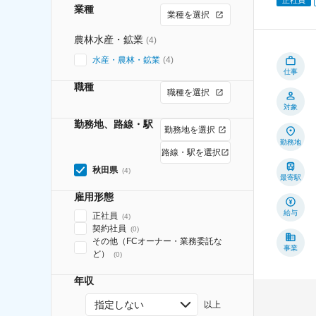
業種
業種を選択
農林水産・鉱業
(
4
)
水産・農林・鉱業
(
4
)
仕事
職種
職種を選択
対象
勤務地、路線・駅
勤務地を選択
勤務地
路線・駅を選択
秋田県
(
4
)
最寄駅
雇用形態
給与
正社員
(
4
)
契約社員
(
0
)
その他（FCオーナー・業務委託な
事業
ど）
(
0
)
年収
指定しない
以上