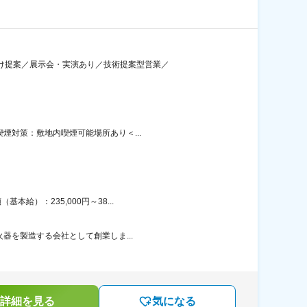
向け提案／展示会・実演あり／技術提案型営業／
煙対策：敷地内喫煙可能場所あり＜...
給）：235,000円～38...
火器を製造する会社として創業しま...
詳細を見る
気になる