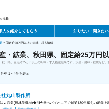
を掲載中
求人を紹介してもらう
知りたい・聞きたい
ントサービス
転職ノウハウ
業
固定給25万円以上の転職・求人情報
産・鉱業、秋田県、固定給25万円以
サービス
データで見る転職
、秋田県、固定給25万円以上の転職・求人検索結果です。水産・農林・鉱業など、
ーエージェントサービス
コラム・インタビュー
件中
1～4
件
を表示
転職Q&A
会社丸山製作所
法人営業(農林業機械)◆消火器のパイオニアで創業130年超えの老舗上
上場企業
業種未経験歓迎