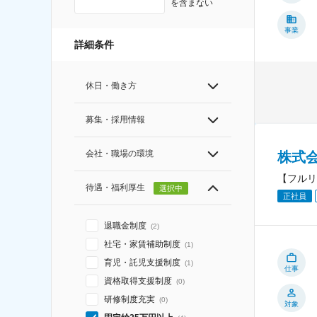
を含まない
事業
詳細条件
休日・働き方
募集・採用情報
会社・職場の環境
株式
【フルリ
待遇・福利厚生
選択中
正社員
退職金制度
(
2
)
社宅・家賃補助制度
(
1
)
育児・託児支援制度
(
1
)
仕事
資格取得支援制度
(
0
)
研修制度充実
(
0
)
対象