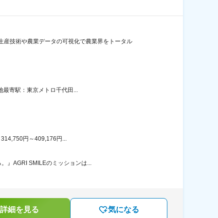
生産技術や農業データの可視化で農業界をトータル
地最寄駅：東京メトロ千代田...
50円～409,176円...
RI SMILEのミッションは...
詳細を見る
気になる