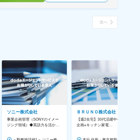
次へ
ソニー株式会社
ＢＲＵＮＯ株式会社
事業企画管理（SONYのイメー
【週2在宅】30代活躍中◆商品
ジング領域）◆英語力を活か
企画※キッチン家電
す/CFO管轄＃SECCFO0027
◆「BRUNO」新商品の企画／企
画～調達／働き方◎
＜勤務地詳細1＞ ソニー株式会社 住所：神奈川県横浜市西区みなとみらい5-1-1 受動喫煙対策：屋内全面禁煙 ＜勤務地詳細2＞ ソニーシティ大崎 住所：東京都品川区大崎2-10-1 勤務地最寄駅：JR線／大崎駅 受動喫煙対策：屋内全面禁煙 変更の範囲：会社の定める事業所（リモートワーク含む）
本社 住所：東京都新宿区西新宿6丁目22-1 新宿スクエアタワー B1階 勤務地最寄駅：東京メトロ丸ノ内線／西新宿駅 受動喫煙対策：屋内全面禁煙 変更の範囲：会社の定める事業所（リモートワーク含む）