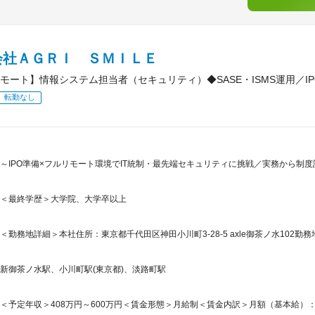
会社ＡＧＲＩ ＳＭＩＬＥ
モート】情報システム担当者（セキュリティ）◆SASE・ISMS運用／I
転勤なし
～IPO準備×フルリモート環境でIT統制・最先端セキュリティに挑戦／実務から制
＜最終学歴＞大学院、大学卒以上
＜勤務地詳細＞本社住所：東京都千代田区神田小川町3-28-5 axle御茶ノ水102勤務
新御茶ノ水駅、小川町駅(東京都)、淡路町駅
＜予定年収＞408万円～600万円＜賃金形態＞月給制＜賃金内訳＞月額（基本給）：245,8