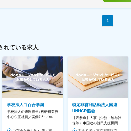
1
されている求人
学校法人白百合学園
特定非営利活動法人国連
UNHCR協会
学校法人の経理担当※科研費業務
中心◇正社員／実働7.5h／年休
【表参道】人事（労務・給与社
130日／1881年創立の伝統女子
保等）◆国連の難民支援機関の
大学
活動を支える日本公式支援窓口
白百合女子大学 住所：東京都調布市緑ヶ丘1-25 勤務地最寄駅：京王線／仙川駅 受動喫煙対策：屋内全面禁煙 変更の範囲：会社の定める事業所
本社 住所：東京都港区南青山6-10-11 ウェスレーセンター3F 勤務地最寄駅：地下鉄各線／表参道駅 受動喫煙対策：屋内全面禁煙 変更の範囲：会社の定める事業所（リモートワーク含む）