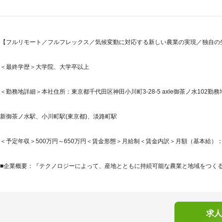
【フルリモート／フルフレックス／気候変動に対応する新しい農業の実現／独自の
＜最終学歴＞大学院、大学卒以上
＜勤務地詳細＞本社住所：東京都千代田区神田小川町3-28-5 axle御茶ノ水102勤務
新御茶ノ水駅、小川町駅(東京都)、淡路町駅
＜予定年収＞500万円～650万円＜賃金形態＞月給制＜賃金内訳＞月額（基本給）：314,7
■企業概要：『テクノロジーによって、産地とともに持続可能な農業と地域をつくる。』AG
求人