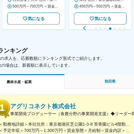
◆正職員登用前提
500万円～700万円 ＜賃金形態＞ 月給制 ＜賃金内訳＞ 月額（基本給）：280,000円～430,000円 ＜月給＞ 280,000円～430,000円 ＜昇給有無＞ 有 ＜残業手当＞ 有 ＜給与補足＞ ※年齢・過去の経験に基づき、本学規定に合わせ決定 【残業手当】有 /残業時間に応じて全額支給（※想定年収に含む） 【各種手当】扶養手当/住宅手当/通勤手当 等 【賞与】年2回（6月、12月） 【昇給】年1回（4月） 賃金はあくまでも目安の金額であり、選考を通じて上下する可能性があります。 月給(月額)は固定手当を含めた表記です。
450万円～550万円 ＜賃金形態＞ 月給制 ＜賃金内訳＞ 月額（基本給）：340,000円～420,000円 ＜月給＞ 340,000円～420,000円 ＜昇給有無＞ 有 ＜残業手当＞ 有 ＜給与補足＞ ※能力・経験によって決定します。 ■賞与あり（業績評価に応じて支給） 賃金はあくまでも目安の金額であり、選考を通じて上下する可能性があります。 月給(月額)は固定手当を含めた表記です。
気になる
気になる
ランキング
載中の求人を、応募数順にランキング形式でご紹介します。
数の場合は、新着順に表示しています。
秋田県
農林水産・鉱業
アグリコネクト株式会社
事業開発プロデューサー（食農分野の事業開発支援）◆リーダー
＜勤務地詳細＞本社住所：東京都港区芝公園1-3-8 苔香園ビル4階勤務地最寄駅：都営三田線／御成門駅受動喫煙対策：屋内全面禁煙変更の範囲：会社の定める事業所
＜予定年収＞700万円～1,300万円＜賃金形態＞月給制＜賃金内訳＞月額（基本給）：400,000円～650,000円固定残業手当/月：92,640円～150,510円（固定残業時間30時間0分/月）超過した時間外労働の残業手当は追加支給＜月給＞492,640円～800,510円（一律手当を含む）＜昇給有無＞有＜残業手当＞有＜給与補足＞※給与は職歴、スキルなどに応じて相談※役職がつく場合は、別途、役職手当（50,000円～10,000円）を支給※マネージャー職以上の場合は、管理職のため残業代支給対象外■昇給：年1回（4月）■賞与：年1回（12月）賃金はあくまでも目安の金額であり、選考を通じて上下する可能性があります。月給(月額)は固定手当を含めた表記です。