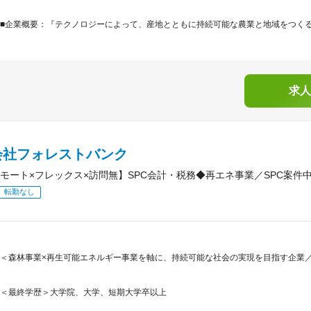
■企業概要：『テクノロジーによって、産地とともに持続可能な農業と地域をつくる。』AG
求人
会社フォレストバンク
モート×フレックス×訪問無】SPC会計・税務◆再エネ事業／SPC案件
転勤なし
＜森林事業×再生可能エネルギー事業を軸に、持続可能な社会の実現を目指す企業／
＜最終学歴＞大学院、大学、短期大学卒以上