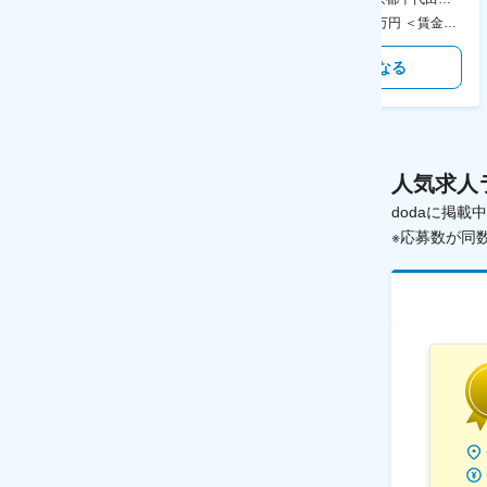
400万円～550万円 ＜賃金形態＞ 月給制 固定給＋業績給 ＜賃金内訳＞ 月額（基本給）：230,000円～280,000円 ＜月給＞ 230,000円～280,000円 ＜昇給有無＞ 有 ＜残業手当＞ 有 ＜給与補足＞ ※上記はあくまで最低保証額です。実際にはこれまでの経験やスキルを考慮の上、決定します。 年収には残業代は含めておりません。 ■昇給：年1回 ■賞与：年2回 賃金はあくまでも目安の金額であり、選考を通じて上下する可能性があります。 月給(月額)は固定手当を含めた表記です。
350万円～500万円 ＜賃金形態＞ 月給制 ＜賃金内訳＞ 月額（基本給）：215,000円～307,000円 固定残業手当/月：76,700円～110,000円（固定残業時間45時間0分/月） 超過した時間外労働の残業手当は追加支給 ＜月給＞ 291,700円～417,000円（一律手当を含む） ＜昇給有無＞ 有 ＜残業手当＞ 有 ＜給与補足＞ ※経験・能力を考慮の上、年齢に関わりなく当社規定により優遇します。 賃金はあくまでも目安の金額であり、選考を通じて上下する可能性があります。 月給(月額)は固定手当を含めた表記です。
気になる
気になる
人気求人
dodaに掲
※応募数が同