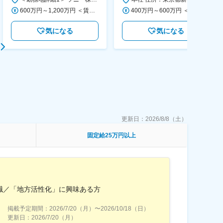
600万円～1,200万円 ＜賃金形態＞ 月給制 ＜賃金内訳＞ 月額（基本給）：350,000円～500,000円 ＜月給＞ 350,000円～500,000円 ＜昇給有無＞ 有 ＜残業手当＞ 有 ＜給与補足＞ ※年収は経験や能力を考慮の上、当社規定により決定します。 賃金はあくまでも目安の金額であり、選考を通じて上下する可能性があります。 月給(月額)は固定手当を含めた表記です。
400万円～600万円 ＜賃金形態＞ 月給制 経験・能力を考慮の上、優遇いたします。 ＜賃金内訳＞ 月額（基本給）：300,000円～450,000円 ＜月給＞ 300,000円～450,000円 ＜昇給有無＞ 有 ＜残業手当＞ 有 ＜給与補足＞ ・賞与実績：年2回 ・昇給：年1回 ※半年毎に評価を行い、評価が高ければ年齢に関係なく昇給・昇格していきます。創造性の高い人・新しいことにチャレンジした人が高い評価を得られます。 賃金はあくまでも目安の金額であり、選考を通じて上下する可能性があります。 月給(月額)は固定手当を含めた表記です。
気になる
気になる
更新日：
2026/8/8（土）
固定給25万円以上
職／「地方活性化」に興味ある方
掲載予定期間：
2026/7/20（月）
〜
2026/10/18（日）
更新日：
2026/7/20（月）