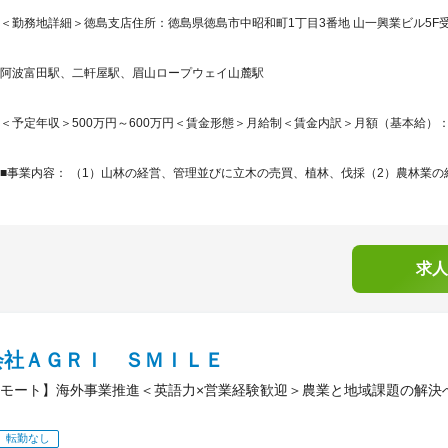
＜勤務地詳細＞徳島支店住所：徳島県徳島市中昭和町1丁目3番地 山一興業ビル5F受
阿波富田駅、二軒屋駅、眉山ロープウェイ山麓駅
＜予定年収＞500万円～600万円＜賃金形態＞月給制＜賃金内訳＞月額（基本給）：332,0
■事業内容： （1）山林の経営、管理並びに立木の売買、植林、伐採（2）農林業の経
求人
会社ＡＧＲＩ ＳＭＩＬＥ
モート】海外事業推進＜英語力×営業経験歓迎＞農業と地域課題の解決
転勤なし