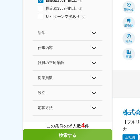
固定給25万円以上
(
4
)
固定給35万円以上
(
2
)
勤務地
U・Iターン支援あり
(
0
)
最寄駅
語学
給与
仕事内容
事業
社員の平均年齢
従業員数
設立
応募方法
株式
【フルリ
4
この条件の求人数
件
大
検索する
正社員