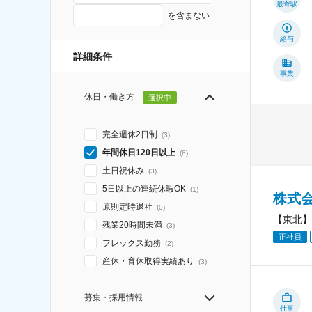
最寄駅
を含まない
給与
詳細条件
事業
休日・働き方
選択中
完全週休2日制
(
3
)
年間休日120日以上
(
6
)
土日祝休み
(
3
)
5日以上の連続休暇OK
(
1
)
株式
原則定時退社
(
0
)
【東北】
残業20時間未満
(
3
)
正社員
フレックス勤務
(
2
)
産休・育休取得実績あり
(
3
)
募集・採用情報
仕事