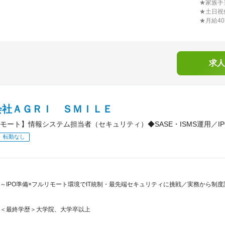
★家族手
★土日祝
★月給4
求人
会社ＡＧＲＩ ＳＭＩＬＥ
モート】情報システム担当者（セキュリティ）◆SASE・ISMS運用／I
転勤なし
～IPO準備×フルリモート環境でIT統制・最先端セキュリティに挑戦／実務から制
＜最終学歴＞大学院、大学卒以上