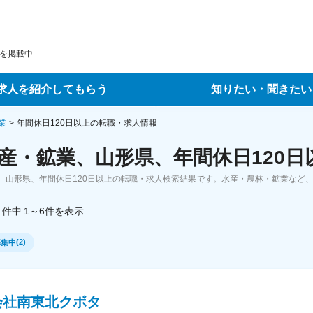
を掲載中
求人を紹介してもらう
知りたい・聞きたい
ントサービス
転職ノウハウ
業
年間休日120日以上の転職・求人情報
産・鉱業、山形県、年間休日120日
サービス
データで見る転職
、山形県、年間休日120日以上の転職・求人検索結果です。水産・農林・鉱業など
ーエージェントサービス
コラム・インタビュー
件中
1～6
件
を表示
転職Q&A
(
2
)
募集中
会社南東北クボタ