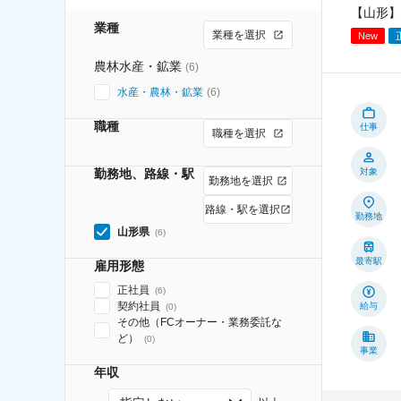
【山形】
業種
業種を選択
New
農林水産・鉱業
(
6
)
水産・農林・鉱業
(
6
)
職種
仕事
職種を選択
勤務地、路線・駅
対象
勤務地を選択
路線・駅を選択
勤務地
山形県
(
6
)
最寄駅
雇用形態
正社員
(
6
)
契約社員
給与
(
0
)
その他（FCオーナー・業務委託な
ど）
(
0
)
事業
年収