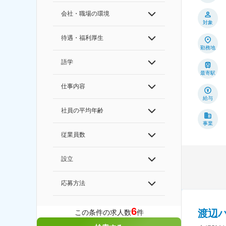
会社・職場の環境
対象
待遇・福利厚生
勤務地
語学
最寄駅
仕事内容
給与
社員の平均年齢
事業
従業員数
設立
応募方法
6
渡辺
この条件の求人数
件