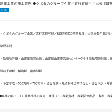
建築工事の施工管理 ◆クボタのグループ企業／直行直帰可／出張ほぼ無
正社員
＜クボタのグループ企業／直行直帰可能／残業時間25時間程度／出張回数年1回程／年
学歴不問
＜勤務地詳細＞山形建設課住所：山形県山形市流通センター3-3-3 受動喫煙対策：屋
羽前千歳駅、楯山駅、南出羽駅
＜予定年収＞500万円～700万円＜賃金形態＞月給制補足事項なし＜賃金内訳＞月額（基本
■事業内容：（1）農業機械の販売、修理（2）農業資材、農業関連商品・畜産・農業