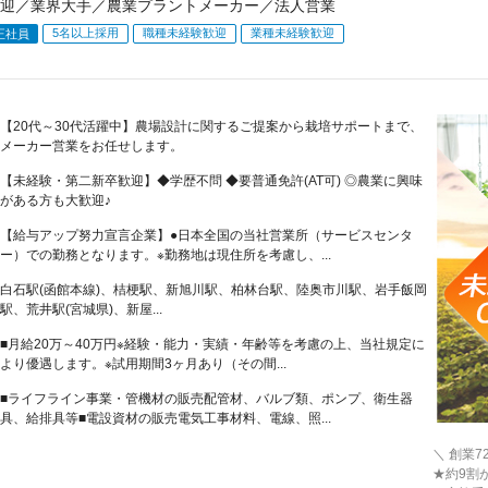
迎／業界大手／農業プラントメーカー／法人営業
5名以上採用
職種未経験歓迎
業種未経験歓迎
正社員
【20代～30代活躍中】農場設計に関するご提案から栽培サポートまで、
メーカー営業をお任せします。
【未経験・第二新卒歓迎】◆学歴不問 ◆要普通免許(AT可) ◎農業に興味
がある方も大歓迎♪
【給与アップ努力宣言企業】●日本全国の当社営業所（サービスセンタ
ー）での勤務となります。※勤務地は現住所を考慮し、...
白石駅(函館本線)、桔梗駅、新旭川駅、柏林台駅、陸奥市川駅、岩手飯岡
駅、荒井駅(宮城県)、新屋...
■月給20万～40万円※経験・能力・実績・年齢等を考慮の上、当社規定に
より優遇します。※試用期間3ヶ月あり（その間...
■ライフライン事業・管機材の販売配管材、バルブ類、ポンプ、衛生器
具、給排具等■電設資材の販売電気工事材料、電線、照...
＼ 創業
★約9割