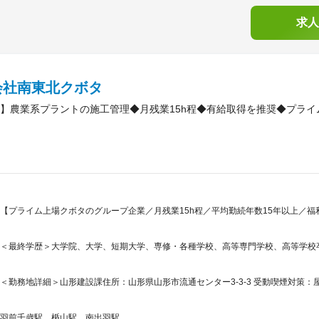
求人
会社南東北クボタ
】農業系プラントの施工管理◆月残業15h程◆有給取得を推奨◆プラ
【プライム上場クボタのグループ企業／月残業15h程／平均勤続年数15年以上／
＜最終学歴＞大学院、大学、短期大学、専修・各種学校、高等専門学校、高等学校
＜勤務地詳細＞山形建設課住所：山形県山形市流通センター3-3-3 受動喫煙対策：屋
羽前千歳駅、楯山駅、南出羽駅