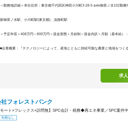
＜勤務地詳細＞本社住所：東京都千代田区神田小川町3-28-5 axle御茶ノ水102勤務
新御茶ノ水駅、小川町駅(東京都)、淡路町駅
＜予定年収＞408万円～600万円＜賃金形態＞月給制＜賃金内訳＞月額（基本給）：245,8
■企業概要：『テクノロジーによって、産地とともに持続可能な農業と地域をつくる。』AG
求人
会社フォレストバンク
モート×フレックス×訪問無】SPC会計・税務◆再エネ事業／SPC案件
転勤なし