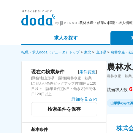
農林水産・鉱業の転職・求人情報
求人を探す
詳細条件から探す
エージェ
転職・求人doda（デューダ）トップ
東北
山形県
農林水産・鉱
農林水
新着求人から探す
スカウト
[
]
現在の検索条件
条件変更
農林水産・鉱業
[勤務地]山形県 [業種]農林水産・鉱業
求人特集から探す
パートナ
[こだわり条件ピックアップ]年間休日120
6
日以上 [詳細条件](休日・働き方)年間休
該当求人数
日120日以上
詳細を見る
山形県のみで
検索条件を保存
株式
基本条件