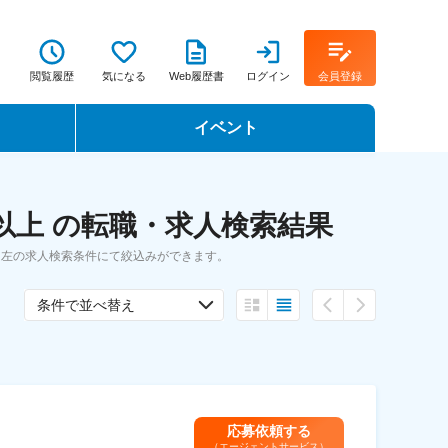
閲覧履歴
気になる
Web履歴書
ログイン
会員登録
イベント
転職イベント・転職セミナー
以上 の転職・求人検索結果
転職フェア
、左の求人検索条件にて絞込みができます。
転職セミナー動画
条件で並べ替え
応募依頼する
（エージェントサービス）