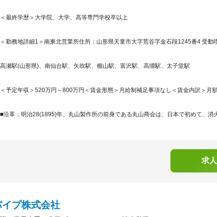
＜最終学歴＞大学院、大学、高等専門学校卒以上
＜勤務地詳細1＞南東北営業所住所：山形県天童市大字荒谷字金石段1245番4 受動喫
高瀬駅(山形県)、南仙台駅、矢吹駅、楯山駅、富沢駅、高擶駅、太子堂駅
＜予定年収＞520万円～800万円＜賃金形態＞月給制補足事項なし＜賃金内訳＞月額（基本
■沿革：明治28(1895)年、丸山製作所の前身である丸山商会は、日本で初めて、消
求人
パイプ株式会社