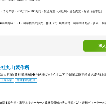
＜予定年収＞400万円～700万円＜賃金形態＞月給制＜賃金内訳＞月額（基本給）：230,0
■事業内容：（1）農業機械の販売、修理（2）農業資材、農業関連商品・畜産・農業
求人
会社丸山製作所
法人営業(農林業機械)◆消火器のパイオニアで創業130年超えの老舗上
上場企業
業種未経験歓迎
創業130年超・東証上場メーカー／農林業機械の法人営業／JA・農機ディーラー