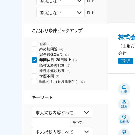
指定しない
以上
指定しない
以下
こだわり条件ピックアップ
株式
新着
(
2
)
【山形市
締め切間近
(
0
)
会社
完全週休2日制
(
3
)
年間休日120日以上
(
6
)
正社員
職種未経験歓迎
(
1
)
業種未経験歓迎
(
2
)
学歴不問
(
3
)
転勤なし（勤務地限定）
(
2
)
仕事
キーワード
対象
求人掲載内容すべて
勤務地
を含む
求人掲載内容すべて