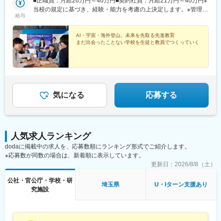
煙※各勤務地の詳細は下記一覧をご確認ください。
■正職員：月給26万円～40万円■契約社員：月給21万円～40万円※
駅、渡辺橋駅、寺田町駅、貿易センター駅、芦屋駅(東海道本線)、
当校の規定に基づき、経験・能力を考慮の上決定します。※管理職
西神中央駅、姫路駅、新白島駅、薬院駅、水前寺駅、中洲通駅、
給与
採用の場合、上記に加えて厚遇いたします。※定年60歳
五橋駅、西早稲田駅、都庁前駅、下板橋駅、立川駅、千葉駅、桜
木町駅、日吉町駅、浜松駅、近鉄名古屋駅、西大路三条駅、西梅
AI・宇宙・海外登山。未来を先取る先進教育
田駅、三宮・花時計前駅、打出駅、山陽姫路駅、城北駅、薬院大
まだ出会ったことない学校を生徒と教員でつくっていく
通駅、新水前寺駅前駅、市立病院前駅(鹿児島県)、仙台駅、面影橋
駅、参宮橋駅、板橋区役所前駅、立川南駅、西登戸駅、みなとみ
らい駅、音羽町駅、遠州病院駅、国際センター駅、西院駅(京福
線)、北新地駅、神戸三宮駅(阪神)、芦屋川駅、白島駅(広島高速交
通線)、西鉄平尾駅、都通駅
気になる
応募する
人気求人ランキング
dodaに掲載中の求人を、応募数順にランキング形式でご紹介します。
※応募数が同数の場合は、新着順に表示しています。
更新日：
2026/8/8（土）
公社・官公庁・学校・研
埼玉県
U・Iターン支援あり
究施設