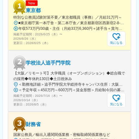
New
東京都
特別な公務員試験対策不要／東京都職員（事務）／月給31万円～
■東京都庁第一本庁舎・第二本庁舎／東京都新宿区西新宿2-8-1 ※東京都庁本庁舎のほか、都内の出先事業所などに配属される場合があります。 ※配属される部署によってリモートワークの相談も可能です。 ◎アクセス・「JR新宿駅」（西口から徒歩約10分）・都営地下鉄大江戸線「都庁前駅」・新宿駅西口（地下バスのりば）から都営バス（都庁循環）「都庁第一本庁舎」、「都庁第二本庁舎」、「都議会議事堂」下車・JR新宿駅西改札「新宿駅西口」バス停から「西参道方面」行きの新宿WEバス乗車、「新宿ワシントンホテル前」下車※禁煙対策：敷地内禁煙
年収573万円/30歳・主任（月給33万6,360円＋諸手当＋賞与） 年収694万円/35歳・課長代理（月給40万3,560円＋諸手当＋賞与）
掲載予定期間：
2026/6/25（木）
〜
2026/8/26（水）
気になる
更新日：
2026/6/25（木）
学校法人追手門学院
【大阪／リモート可】大学職員（オープンポジション）◆総合職で
の採用◆年休約130日◆土日祝休み
＜勤務地詳細＞追手門学院大学総持寺キャンパス住所：大阪府茨木市太田東芝町1-1 受動喫煙対策：屋内全面禁煙変更の範囲：会社の定める事業所
＜予定年収＞450万円～600万円＜賃金形態＞月給制今回の募集における初年度の最低保証額です。経験年数によって決定します。＜賃金内訳＞月額（基本給）：262,900円～328,700円＜月給＞262,900円～328,700円＜昇給有無＞有＜残業手当＞有＜給与補足＞年収は賞与込(※残業代は含まれていません。)賞与は今年度実績で年間5ヶ月分支給されています。賃金はあくまでも目安の金額であり、選考を通じて上下する可能性があります。月給(月額)は固定手当を含めた表記です。
掲載予定期間：
2026/7/16（木）
〜
2026/10/14（水）
気になる
更新日：
2026/8/5（水）
財務省
国家公務員／輸出入通関関係業務・密輸取締関係業務など