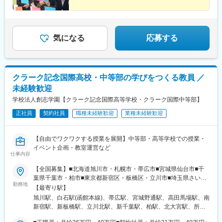
らい駅、音羽町駅、遠州病院駅、国際センター駅、西院駅(京福
線)、北新地駅、神戸三宮駅(阪神)、芦屋川駅、白島駅(広島高速交
通線)、西鉄平尾駅、都通駅
気になる
応募する
クラーク記念国際高校・中等部の学びをつくる教員 ／
未経験歓迎
学校法人創志学園【クラーク記念国際高等学校・クラーク国際中等部】
正社員
契約社員
職種未経験歓迎
業種未経験歓迎
【自由でワクワクする授業を展開】中等部・高等学校での授業・
イベント企画・教室運営など
仕事内容
【全国募集】■北海道旭川市・札幌市・帯広市■宮城県仙台市■千
葉県千葉市・柏市■東京都新宿区・板橋区・立川市■埼玉県さいた
勤務地
ま市・所沢市■神奈川県横浜市・厚木市■静岡県静岡市・浜松市■
【最寄り駅】
愛知県名古屋市■滋賀県彦根市■京都府京都市■大阪府大阪市■兵庫
旭川駅、白石駅(函館本線)、帯広駅、宮城野通駅、高田馬場駅、南
県芦屋市、神戸市、姫路市■広島県広島市■福岡県福岡市■熊本県
新宿駅、新板橋駅、立川北駅、新千葉駅、柏駅、北大宮駅、所沢
熊本市■鹿児島県鹿児島市■その他※受動喫煙対策：敷地内全面禁
駅、本厚木駅、静岡駅、第一通り駅、名古屋駅、彦根駅、二条