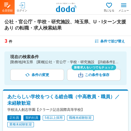
会員登録
ログイン
気になる
メニュー
公社・官公庁・学校・研究施設、埼玉県、U・Iターン支援
あり
の転職・求人検索結果
3
条件で並び替え
件
現在の検索条件
[勤務地]埼玉県 [業種]公社・官公庁・学校・研究施設 [詳細条件](待遇・福利厚生)U・Iターン支援あり
新着求人をいつでもチェック
条件の変更
この条件を保存
あたらしい学校をつくる総合職（中高教員・職員）／
未経験歓迎
学校法人創志学園【クラーク記念国際高等学校】
正社員
契約社員
5名以上採用
職種未経験歓迎
業種未経験歓迎