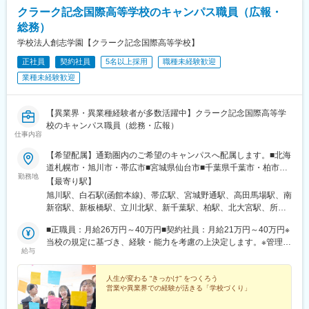
クラーク記念国際高等学校のキャンパス職員（広報・
総務）
学校法人創志学園【クラーク記念国際高等学校】
正社員
契約社員
5名以上採用
職種未経験歓迎
業種未経験歓迎
【異業界・異業種経験者が多数活躍中】クラーク記念国際高等学
校のキャンパス職員（総務・広報）
仕事内容
【希望配属】通勤圏内のご希望のキャンパスへ配属します。■北海
道札幌市・旭川市・帯広市■宮城県仙台市■千葉県千葉市・柏市■
勤務地
東京都新宿区・板橋区・立川市■埼玉県さいたま市・所沢市■神奈
【最寄り駅】
川県横浜市・厚木市■静岡県静岡市・浜松市■愛知県名古屋市■滋
旭川駅、白石駅(函館本線)、帯広駅、宮城野通駅、高田馬場駅、南
賀県彦根市■京都府京都市■大阪府大阪市■兵庫県芦屋市、神戸
新宿駅、新板橋駅、立川北駅、新千葉駅、柏駅、北大宮駅、所沢
市、姫路市■広島県広島市■福岡県福岡市■熊本県熊本市■鹿児島県
駅、本厚木駅、静岡駅、第一通り駅、名古屋駅、彦根駅、二条
鹿児島市■その他※受動喫煙対策：敷地内全面禁煙※各勤務地の詳
■正職員：月給26万円～40万円■契約社員：月給21万円～40万円※
駅、渡辺橋駅、寺田町駅、貿易センター駅、芦屋駅(東海道本線)、
細は下記一覧をご確認ください。
当校の規定に基づき、経験・能力を考慮の上決定します。※管理職
西神中央駅、姫路駅、新白島駅、薬院駅、水前寺駅、中洲通駅、
給与
採用の場合、上記に加えて厚遇いたします。※定年60歳
五橋駅、西早稲田駅、都庁前駅、下板橋駅、立川駅、千葉駅、桜
木町駅、日吉町駅、浜松駅、近鉄名古屋駅、西大路三条駅、西梅
人生が変わる “きっかけ” をつくろう
田駅、三宮・花時計前駅、打出駅、山陽姫路駅、城北駅、薬院大
営業や異業界での経験が活きる「学校づくり」
通駅、新水前寺駅前駅、市立病院前駅(鹿児島県)、仙台駅、面影橋
駅、参宮橋駅、板橋区役所前駅、立川南駅、西登戸駅、みなとみ