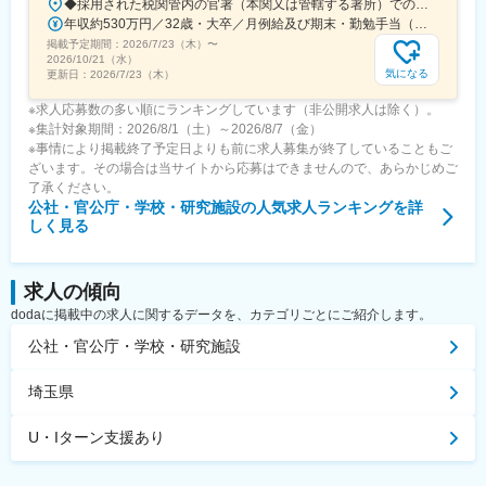
◆採用された税関管内の官署（本関又は管轄する署所）での勤務となります。採用後は、他の官署に転勤（含、住居を異にする転勤）することもあります。【参考】税関の管轄区域https://www.customs.go.jp/zeikan/zeikan-kankatsu.pdf【各税関の本関（本部）の所在地】・函館税関本関（北海道函館市海岸町24-4）・東京税関本関（東京都江東区青海2-7-11）・横浜税関本関（神奈川県横浜市中区海岸通1-1）・名古屋税関本関（愛知県名古屋市港区入船2-3-12）・大阪税関本関（大阪府大阪市港区築港4-10-3）・神戸税関本関（兵庫県神戸市中央区新港町12-1）・門司税関本関（福岡県北九州市門司区西海岸町1-3-10）・長崎税関本関（長崎県長崎市出島町1-36）・沖縄地区税関本関（沖縄県那覇市おもろまち2-1-1 6F）
年収約530万円／32歳・大卒／月例給及び期末・勤勉手当（東京都特別区勤務） ※上記モデル例は、参考であり、個人の経歴や業務内容等を踏まえての算定
掲載予定期間：
2026/7/23（木）
〜
2026/10/21（水）
気になる
更新日：
2026/7/23（木）
※求人応募数の多い順にランキングしています（非公開求人は除く）。
※集計対象期間：2026/8/1（土）～2026/8/7（金）
※事情により掲載終了予定日よりも前に求人募集が終了していることもご
ざいます。その場合は当サイトから応募はできませんので、あらかじめご
了承ください。
公社・官公庁・学校・研究施設
の人気求人ランキングを詳
しく見る
求人の傾向
dodaに掲載中の求人に関するデータを、カテゴリごとにご紹介します。
公社・官公庁・学校・研究施設
埼玉県
U・Iターン支援あり