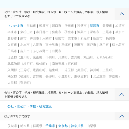
公社・官公庁・学校・研究施設、埼玉県、U・Iターン支援ありの転職・求人情報
をエリアで絞り込む
さいたま市
川越市
熊谷市
川口市
行田市
秩父市
所沢市
飯能市
加須市
本庄市
東松山市
春日部市
狭山市
羽生市
鴻巣市
深谷市
上尾市
草加市
越谷市
蕨市
戸田市
入間市
朝霞市
志木市
和光市
新座市
桶川市
久喜市
北本市
八潮市
富士見市
三郷市
蓮田市
坂戸市
幸手市
鶴ヶ島市
日高市
吉川市
ふじみ野市
白岡市
比企郡（滑川町、嵐山町、小川町、川島町、吉見町、鳩山町、ときがわ町）
北葛飾郡（杉戸町、松伏町）
南埼玉郡（宮代町）
入間郡（三芳町、毛呂山町、越生町）
児玉郡（美里町、神川町、上里町）
秩父郡（横瀬町、皆野町、長瀞町、小鹿野町、東秩父村）
北足立郡（伊奈町）
大里郡（寄居町）
公社・官公庁・学校・研究施設、埼玉県、U・Iターン支援ありの転職・求人情報
を業種で絞り込む
公社・官公庁・学校・研究施設
ほかのエリアで探す
茨城県
栃木県
群馬県
千葉県
東京都
神奈川県
山梨県