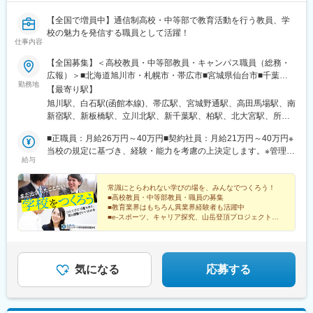
【全国で増員中】通信制高校・中等部で教育活動を行う教員、学
校の魅力を発信する職員として活躍！
仕事内容
【全国募集】＜高校教員・中等部教員・キャンパス職員（総務・
広報）＞■北海道旭川市・札幌市・帯広市■宮城県仙台市■千葉県
勤務地
千葉市・柏市■東京都新宿区・板橋区・立川市■埼玉県さいたま
【最寄り駅】
市・所沢市■神奈川県横浜市・厚木市■静岡県静岡市・浜松市■愛
旭川駅、白石駅(函館本線)、帯広駅、宮城野通駅、高田馬場駅、南
知県名古屋市■滋賀県彦根市■京都府京都市■大阪府大阪市■兵庫県
新宿駅、新板橋駅、立川北駅、新千葉駅、柏駅、北大宮駅、所沢
芦屋市、神戸市、姫路市■広島県広島市■福岡県福岡市■熊本県熊
駅、本厚木駅、静岡駅、第一通り駅、名古屋駅、彦根駅、二条
本市■鹿児島県鹿児島市■その他■東京都新宿区■兵庫県神戸市＜キ
■正職員：月給26万円～40万円■契約社員：月給21万円～40万円※
駅、渡辺橋駅、寺田町駅、貿易センター駅、芦屋駅(東海道本線)、
ャンパス職員（総務・広報）＞■東京都板橋区■千葉県千葉市■神
当校の規定に基づき、経験・能力を考慮の上決定します。※管理職
西神中央駅、姫路駅、新白島駅、薬院駅、水前寺駅、中洲通駅、
給与
奈川県横浜市■大阪府大阪市■兵庫県神戸市■福岡県福岡市＜本部
採用の場合、上記に加えて厚遇いたします。※定年60歳
五橋駅、西早稲田駅、都庁前駅、下板橋駅、立川駅、千葉駅、桜
系職員＞ ※専門職新宿オフィス／ 東京都渋谷区神戸オフィス／
木町駅、日吉町駅、浜松駅、近鉄名古屋駅、西大路三条駅、西梅
兵庫県神戸市中央区※受動喫煙対策：敷地内全面禁煙※各勤務地の
常識にとらわれない学びの場を、みんなでつくろう！
田駅、三宮・花時計前駅、打出駅、山陽姫路駅、城北駅、薬院大
■高校教員・中等部教員・職員の募集
詳細は下記一覧をご確認ください。
通駅、新水前寺駅前駅、市立病院前駅(鹿児島県)、仙台駅、面影橋
■教育業界はもちろん異業界経験者も活躍中
駅、参宮橋駅、板橋区役所前駅、立川南駅、西登戸駅、みなとみ
■e-スポーツ、キャリア探究、山岳登頂プロジェクトな
ど、多彩なオリジナルカリキュラム
らい駅、音羽町駅、遠州病院駅、国際センター駅、西院駅(京福
線)、北新地駅、神戸三宮駅(阪神)、芦屋川駅、白島駅(広島高速交
通線)、西鉄平尾駅、都通駅
気になる
応募する