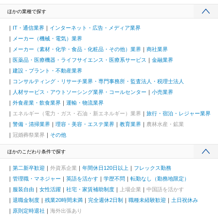
ほかの業種で探す
IT・通信業界
インターネット・広告・メディア業界
メーカー（機械・電気）業界
メーカー（素材・化学・食品・化粧品・その他）業界
商社業界
医薬品・医療機器・ライフサイエンス・医療系サービス
金融業界
建設・プラント・不動産業界
コンサルティング・リサーチ業界・専門事務所・監査法人・税理士法人
人材サービス・アウトソーシング業界・コールセンター
小売業界
外食産業・飲食業界
運輸・物流業界
エネルギー（電力・ガス・石油・新エネルギー）業界
旅行・宿泊・レジャー業界
警備・清掃業界
理容・美容・エステ業界
教育業界
農林水産・鉱業
冠婚葬祭業界
その他
ほかのこだわり条件で探す
第二新卒歓迎
外資系企業
年間休日120日以上
フレックス勤務
管理職・マネジャー
英語を活かす
学歴不問
転勤なし（勤務地限定）
服装自由
女性活躍
社宅・家賃補助制度
上場企業
中国語を活かす
退職金制度
残業20時間未満
完全週休2日制
職種未経験歓迎
土日祝休み
原則定時退社
海外出張あり