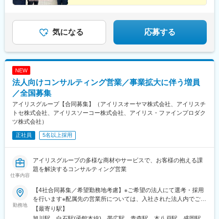
市■北信越福井県福井市／富山県砺波市／新潟県三条市／宮城県宮
城郡／長野県塩尻市／福島県本宮市受動喫煙対策あり
気になる
応募する
NEW
法人向けコンサルティング営業／事業拡大に伴う増員
／全国募集
アイリスグループ【合同募集】（アイリスオーヤマ株式会社、アイリスチ
トセ株式会社、アイリスソーコー株式会社、アイリス・ファインプロダク
ツ株式会社）
正社員
5名以上採用
アイリスグループの多様な商材やサービスで、お客様の抱える課
題を解決するコンサルティング営業
仕事内容
【4社合同募集／希望勤務地考慮】※ご希望の法人にて選考・採用
を行います※配属先の営業所については、入社された法人内でご希
勤務地
望を考慮して決定いたします◎マイカー通勤可（営業所によって
【最寄り駅】
異なる）◎受動喫煙対策：オフィス内全面禁煙＜各社共通＞■アイ
旭川駅、白石駅(函館本線)、帯広駅、青森駅、本八戸駅、盛岡駅、