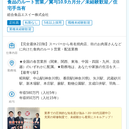
下鉄)
食品のルート営業／賞与10.9カ月分／未経験歓迎／住
宅手当有
総合食品エスイー株式会社
正社員
転勤なし
5名以上採用
職種未経験歓迎
業種未経験歓迎
【完全週休2日制】スーパーから有名焼肉店、街のお肉屋さんなど
に向けた食肉のルート営業・配送業務
仕事内容
★全国の各営業所（関東、関西、東海、中国・四国・九州、北信
越）のいずれかに配属。★勤務地は、あなたや家族の生活を大事
勤務地
にできるよう、最大限に希望を考慮したうえで決定します。★希
【最寄り駅】
望のない転勤は原則ありません。★マイカー通勤OK！（駐車場あ
昭和駅、中山駅(神奈川県)、番田駅(神奈川県)、矢川駅、武蔵砂川
り）ほとんどの社員が車通勤です。★U・Iターン歓迎！社員寮完
駅、新木場駅、本庄駅、蕨駅、動物公園駅、京成臼井駅、羽鳥
備！┗社員寮（月2万円／光熱費込、駐車場あり／営業所に併設の
駅、岩倉駅(愛知県)、大門駅(愛知県)、沼津駅、上島駅、磯山駅、
ため通勤も楽々）【全国33営業所】■関東東京都国立市・立川
年収580万円（入社5年）
観音寺駅(香川県)、野洲駅、沢良宜駅、津久野駅、山本駅(兵庫
市・江東区／神奈川県川崎市・横浜市・愛甲郡／埼玉県本庄市・
年収850万円（入社15年）
県)、東加古川駅、郡山駅(奈良県)、海南駅、備前西市駅、広域公
給与
川口市／千葉県千葉市・佐倉市／茨城県小美玉市■関西大阪府茨木
園前駅、燕三条駅、砺波駅、まつもと町屋駅、下曽根駅、雑餉隈
市・堺市／兵庫県宝塚市・加古川市／京都府京都市／滋賀県野州
駅、伏見駅(京都府)、利府駅、広丘駅、五百川駅
市／奈良県奈良市／和歌山県海南市■東海愛知県岩倉市・岡崎市／
業界での圧倒的な知名度が強み！20~30代活躍中◎
充実の研修制度で、未経験から着実にスキルアップ！
三重県鈴鹿市／静岡県沼津市・浜松市■中国・四国・九州香川県観
音寺市／岡山県岡山市／広島県広島市／福岡県北九州市・大野城