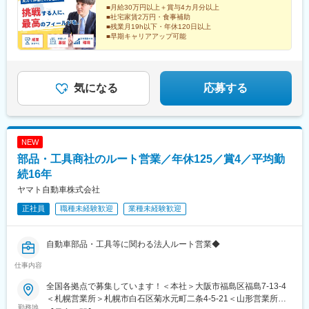
掛川市南1-2-14■九州・福岡営業所／福岡県太宰府市宰都1-8-5■東
■月給30万円以上＋賞与4カ月分以上
■社宅家賃2万円・食事補助
北・東北営業所／宮城県加美郡色麻町四かま本郷5-2
■残業月19h以下・年休120日以上
■早期キャリアアップ可能
気になる
応募する
NEW
部品・工具商社のルート営業／年休125／賞4／平均勤
続16年
ヤマト自動車株式会社
正社員
職種未経験歓迎
業種未経験歓迎
自動車部品・工具等に関わる法人ルート営業◆
仕事内容
全国各拠点で募集しています！＜本社＞大阪市福島区福島7-13-4
＜札幌営業所＞札幌市白石区菊水元町二条4-5-21＜山形営業所＞
勤務地