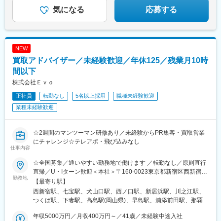
ントなど、様々なキャリア選択が可能です。～～～～～～
気になる
応募する
NEW
買取アドバイザー／未経験歓迎／年休125／残業月10時
間以下
株式会社Ｅｖｏ
正社員
転勤なし
5名以上採用
職種未経験歓迎
業種未経験歓迎
☆2週間のマンツーマン研修あり／未経験からPR集客・買取営業
にチャレンジ☆テレアポ・飛び込みなし
仕事内容
☆全国募集／通いやすい勤務地で働けます ／転勤なし／原則直行
直帰／U・Iターン歓迎＜本社＞〒160-0023東京都新宿区西新宿五
勤務地
丁目1番1号 住友不動産新宿ファーストタワー3階※転居を伴う転
【最寄り駅】
勤はありません。■その他勤務地・都内23区、関東のプロジェク
西新宿駅、七宝駅、犬山口駅、西ノ口駅、新居浜駅、川之江駅、
ト先やご希望の全国
つくば駅、下妻駅、高島駅(岡山県)、早島駅、浦添前田駅、那覇空
港駅(鉄道)、石鳥谷駅、矢幅駅、脇ノ沢駅、鵜沼宿駅、土岐市駅、
年収5000万円／月収400万円～／41歳／未経験中途入社
くりこま高原駅、長町一丁目駅、宇治駅(奈良線)、久津川駅、山城