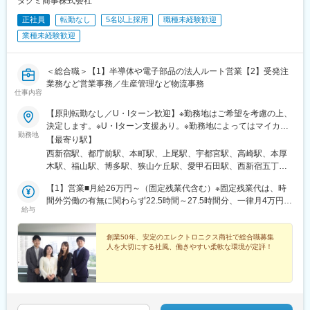
タクミ商事株式会社
正社員
転勤なし
5名以上採用
職種未経験歓迎
業種未経験歓迎
＜総合職＞【1】半導体や電子部品の法人ルート営業【2】受発注
業務など営業事務／生産管理など物流事務
仕事内容
【原則転勤なし／U・Iターン歓迎】※勤務地はご希望を考慮の上、
決定します。※U・Iターン支援あり。※勤務地によってはマイカー
勤務地
通勤が可能です。→福山営業所は可能。宇都宮営業所は要相談。■
【最寄り駅】
営業の募集拠点・本社（海外赴任要員の採用）※英語スキルを活か
西新宿駅、都庁前駅、本町駅、上尾駅、宇都宮駅、高崎駅、本厚
すことができます！・新宿支店・上尾支店・大阪支店・宇都宮営
木駅、福山駅、博多駅、狭山ケ丘駅、愛甲石田駅、西新宿五丁目
業所・高崎営業所・厚木営業所・福山営業所・福岡営業所■営業事
駅、東比恵駅、中野坂上駅
務の募集拠点・本社（海外部）※英語スキルを活かすことができま
【1】営業■月給26万円～（固定残業代含む）※固定残業代は、時
す！・新宿支店・上尾支店・宇都宮営業所■物流事務の募集拠点・
間外労働の有無に関わらず22.5時間～27.5時間分、一律月4万円を
給与
所沢物流センター・伊勢原センター※受動喫煙対策：敷地内喫煙可
支給（社内では「営業手当」の名称で支給しています）※上記を超
能場所あり※上記拠点の募集は充足になる可能性がございます
える時間外労働分は追加で支給※経験・年齢・能力を考慮の上、決
定いたします。【2】事務■月給22万円～※事務は固定残業代の適
創業50年、安定のエレクトロニクス商社で総合職募集
人を大切にする社風、働きやすい柔軟な環境が定評！
用なし※残業代は別途全額支給※経験・年齢・能力を考慮の上、決
定いたします。