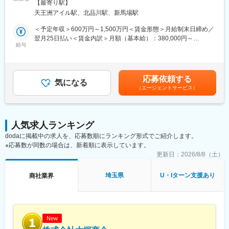
洲アイル駅受動喫煙対策：敷地内全面禁煙変更の範囲：会社が指
【最寄り駅】
駅、瀬谷駅、北茅ケ崎駅、千葉ニュータウン中央駅、柏駅、西小
会社拡大期だからこそ、組織づくり・現場運営・体制整備に携わ
定する場所
天王洲アイル駅、北品川駅、新馬場駅
泉駅、公津の杜駅、八街駅、茂原駅、牛浜駅、藤沢駅、雑色駅、
れるので「今入ると面白い会社」です。
西立川駅、北八王子駅、三鷹駅、曳舟駅、西葛西駅、逗子駅、宮
本ポジションは、新築・大規模修繕・解体工事の建築施工管理
＜予定年収＞600万円～1,500万円＜賃金形態＞月給制末日締め／
崎台駅、並木北駅、古淵駅、矢板駅、北真岡駅、伊勢原駅、淵野
（所長候補・マネージャー候補・施工管理者）として分譲マンシ
翌月25日払い＜賃金内訳＞月額（基本給）：380,000円～
辺駅、中野坂上駅、広電廿日市駅、安芸駅、土佐山田駅、大阪空
ョン、商業施設、公共施設、データセンターなどを得意分野に合
給与
1,030,000円その他固定手当/月：40,000円＜月給＞420,000円～
港駅(大阪モノレール)、狛江駅、芳賀台駅、学園前駅(奈良県)、上
わせて担当していただきます。
1,070,000円＜昇給有無＞有＜残業手当＞有＜給与補足＞※その他
保原駅、肥後橋駅、下板橋駅、登戸駅、東伏見駅、下総中山駅、
現場へは直行直帰で働きやすい環境です。
固定手当：勤務地手当■昇給：年1回賃金はあくまでも目安の金額
南林間駅、志村坂上駅、駅東公園前駅、下高井戸駅、岩原駅、熊
であり、選考を通じて上下する可能性があります。月給(月額)は固
応募依頼する
川駅、逗子・葉山駅、宮前平駅、並木中央駅、西新宿五丁目駅、
■具体的な仕事内容：
気になる
定手当を含めた表記です。
（エージェントサービス）
山陽女学園前駅、球場前駅(高知県)、大江橋駅、宇都宮駅東口駅
◎品質管理、出来高管理の実施
◎原価管理とコスト管理および改善提案
◎工程管理とスケジュール調整、進捗管理
◎安全管理の実施および安全パトロール、是正対応
人気求人ランキング
◎環境対策および近隣対応の調整
dodaに掲載中の求人を、応募数順にランキング形式でご紹介します。
◎施工図の確認・作成、仕様や施工手順の策定
※応募数が同数の場合は、新着順に表示しています。
◎検査対応、各種書類の作成・管理、引き渡し対応
◎経験に応じた現場統括や若手技術者の指導・育成
更新日：
2026/8/8（土）
■将来のキャリアパス：
埼玉県
U・Iターン支援あり
商社業界
大きな裁量と適正な評価体制により、頑張りが年収に反映されや
すく、将来のキャリアを計画的に広げることができます。
◎新築～大規模修繕～解体まで一気通貫で経験できます。
◎得意分野や経験に応じて案件アサインできます。
◎単一領域ではなく、建築キャリアの幅を広げられます。
New