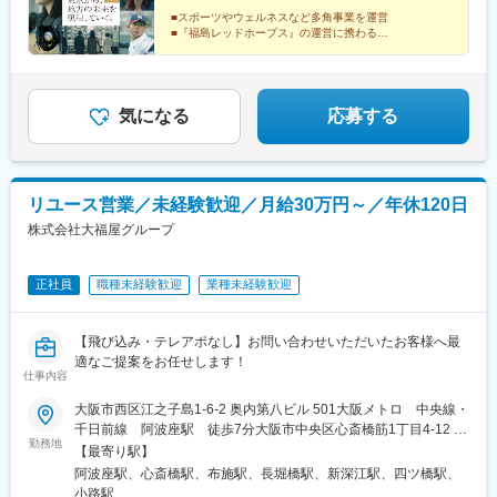
超過分は別途支給）。※経験や能力を考慮の上、金額を決定しま
■スポーツやウェルネスなど多角事業を運営
す。
■『福島レッドホープス』の運営に携わる
■月給35万円以上＋昇給年4回＋昇格年2回
■メンバーの9割以上が平成生まれ
■お台場のオフィス（社内Bar・ジム完備）
気になる
応募する
リユース営業／未経験歓迎／月給30万円～／年休120日
株式会社大福屋グループ
正社員
職種未経験歓迎
業種未経験歓迎
【飛び込み・テレアポなし】お問い合わせいただいたお客様へ最
適なご提案をお任せします！
仕事内容
大阪市西区江之子島1-6-2 奥内第八ビル 501大阪メトロ 中央線・
千日前線 阿波座駅 徒歩7分大阪市中央区心斎橋筋1丁目4-12 心
勤務地
斎橋日光ビル1F2号大阪メトロ 御堂筋線・四ツ橋線・長堀鶴見
【最寄り駅】
緑地線 心斎橋駅 徒歩3分大阪メトロ 堺筋線・長堀鶴見緑地線
阿波座駅、心斎橋駅、布施駅、長堀橋駅、新深江駅、四ツ橋駅、
長堀橋駅 徒歩7分大阪府東大阪市長堂1丁目11-1近鉄奈良線・近鉄
小路駅