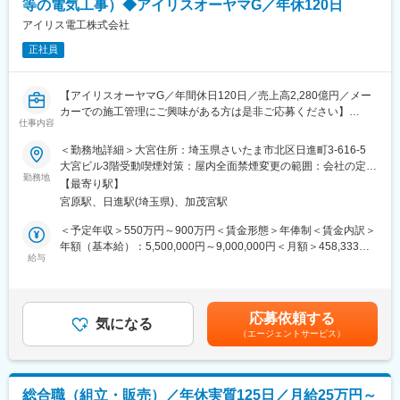
等の電気工事）◆アイリスオーヤマG／年休120日
受注案件ごとに在庫管理・物流部門と連携し、社内で商品の手配
アスファルト合材の製造を手がける当社。自社工場を持たず、大
を行います。協力業者への発注・調整も担当いただきます。
アイリス電工株式会社
手道路会社が所有するアスファルトプラントの運営を受託すると
（4）技術的支援と現場での問題解決
いうビジネスを展開しています。30年以上の実績からお客様より
正社員
施工作業中に発生する製品不具合などについて社内の関係各所と
高い信頼をいただき、また道路は重要なインフラであり、定期的
連携して対応します。また、協力業者への施工指示・教育なども
に修繕が必要なためニーズがなくなることはありません。
行います。
【アイリスオーヤマG／年間休日120日／売上高2,280億円／メー
（5）書類作成
変更の範囲：会社の定める業務
カーでの施工管理にご興味がある方は是非ご応募ください】
工事開始前の安全書類、工事後の竣工書類など作成を行います。
仕事内容
見積書、施工計画書や工事完了報告書など設計図面以外の図面関
■業務概要：
＜勤務地詳細＞大宮住所：埼玉県さいたま市北区日進町3-616-5
係や書類関係一般を対応していただきます。
当社で手掛けるLED照明やデジタルサイネージなどの施工管理業
大宮ビル3階受動喫煙対策：屋内全面禁煙変更の範囲：会社の定め
務をお任せします。営業部門と連携し、多様な案件を担当しま
勤務地
る事業所
■出張：
【最寄り駅】
す。
現場の受注状況により変化しますが、現状割合としては小規模の
宮原駅、日進駅(埼玉県)、加茂宮駅
担当する業務としては、商業施設やオフィス、工場、ホテルなど
案件が多いので長期且つ遠方の出張などは頻発はしない状況で
非住宅の案件がメインになる見込みです。
＜予定年収＞550万円～900万円＜賃金形態＞年俸制＜賃金内訳＞
す。
年額（基本給）：5,500,000円～9,000,000円＜月額＞458,333円
※ただ今後の受注状況や社内の状況によっては変化する可能性もご
■工事内容:
給与
～750,000円（12分割）＜昇給有無＞有＜残業手当＞有＜給与補
ざいます。
製品：LED照明、セキュリティカメラ、サイネージなど
足＞■賞与：年2回（7月、12月）※前年実績4.6ヶ月支給■決算賞与
現場：オフィス・商業施設・医療福祉・教育施設・工場・倉庫等
（3月）※4等級以上の正社員対象※4年連続で基本給のベースアッ
■組織構成：
プを実施しています。賃金はあくまでも目安の金額であり、選考
若手中心の活気のある組織ですが、キャリアでご入社いただく施
応募依頼する
■業務内容:
気になる
を通じて上下する可能性があります。月給(月額)は固定手当を含め
工管理の方はミドル層以上が多いです。
（エージェントサービス）
（1）工事計画の作成と調整
た表記です。
工事のスケジュール、予算、資材、人員配置などを計画します。
■当社の社風・魅力について：
施主や社内の営業部門と連携し、工期内に工事が完了できるよう
◇生活者視点を大切にした商品開発
対応いただきます。
現場やお客様の声を起点に、仮説検証と改良を素早く重ねる風土
総合職（組立・販売）／年休実質125日／月給25万円～