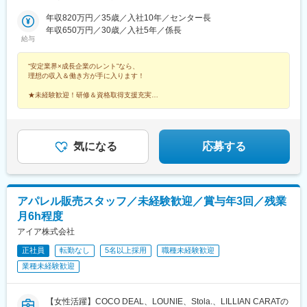
巻・仙台・名取・多賀城）【関東】■茨城（ひたちなか・神栖）■
ン駅、志茂駅、川口元郷駅、運河駅、市役所前駅(千葉県)、姉ケ崎
埼玉（越谷・川口）■千葉（千葉・市原・市川・柏）■東京（日
年収820万円／35歳／入社10年／センター長
駅、市川塩浜駅、千城台駅、品川駅、船堀駅、東雲駅(東京都)、北
野・武蔵村山・江東・江戸川・港）■神奈川（川崎・横浜・相模
年収650万円／30歳／入社5年／係長
八王子駅、武蔵砂川駅、浜川崎駅、追浜駅、元町・中華街駅、綱
給与
原・横須賀・厚木）【東海】■静岡（三島・沼津・富士・静岡・藤
島駅、三ツ境駅、立場駅、南橋本駅、本厚木駅、県総合運動場
枝・磐田・浜松）■愛知（豊橋・岡崎・豊田・刈谷・瀬戸・尾張
駅、三島二日町駅、沼津駅、竪堀駅、清水駅(静岡県)、東静岡駅、
“安定業界×成長企業のレント”なら、
旭・春日井・小牧・名古屋・清須・東海・半田・あま）■三重（四
新静岡駅、焼津駅、磐田駅、天竜川駅、上島駅、西焼津駅、高師
理想の収入＆働き方が手に入ります！
日市）【関西】■大阪（東大阪・茨木・大阪・堺）■兵庫（尼崎・
駅、大門駅(愛知県)、上挙母駅、東刈谷駅、東成岩駅、瀬戸口駅、
神戸・姫路・加古川）■広島（広島）【九州】■福岡（北九州・福
名古屋駅、旭前駅、甚目寺駅、春日井駅(中央本線)、石仏駅、神沢
★未経験歓迎！研修＆資格取得支援充実
岡・久山）■熊本（合志）
★多くの建機に触れられる面白さ
駅、稲永駅、清洲駅、名和駅(愛知県)、尾張瀬戸駅、阿倉川駅、吉
★賞与実績6.6カ月分！平均170万円以上支給
田駅(大阪府)、ＪＲ総持寺駅、御幣島駅、津守駅、津久野駅、木津
★5年連続ベースアップ
川駅、八家駅、洲先駅、ポートターミナル駅、浜の宮駅、牛田駅
★年休125日／完全週休2日制
(広島県)、九州工大前駅、陣原駅、雑餉隈駅、貝塚駅(福岡県)、門
気になる
応募する
松駅、御代志駅、北品川駅、青山駅(愛知県)、亀島駅、柴田駅、貿
易センター駅、近鉄名古屋駅、旧居留地・大丸前駅
アパレル販売スタッフ／未経験歓迎／賞与年3回／残業
月6h程度
アイア株式会社
正社員
転勤なし
5名以上採用
職種未経験歓迎
業種未経験歓迎
【女性活躍】COCO DEAL、LOUNIE、Stola.、LILLIAN CARATの