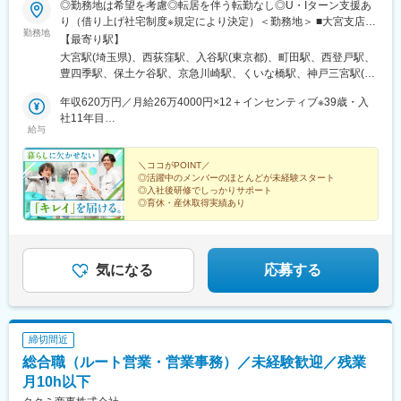
◎勤務地は希望を考慮◎転居を伴う転勤なし◎U・Iターン支援あ
り（借り上げ社宅制度※規定により決定）＜勤務地＞ ■大宮支店／
勤務地
埼玉県さいたま市中央区上落合9-10-21 ■杉並支店／東京都杉並区
【最寄り駅】
西荻北5-26-20-2F■上野支店／東京都台東区北上野1-1-12■町田支
大宮駅(埼玉県)、西荻窪駅、入谷駅(東京都)、町田駅、西登戸駅、
店／東京都町田市中町1-28-24■千葉支店／千葉市中央区松波1-19-
豊四季駅、保土ケ谷駅、京急川崎駅、くいな橋駅、神戸三宮駅(阪
4 平野ビル■柏支店／千葉県柏市豊四季150-43 丸豊ビル■横浜支店
神)、北花田駅、大阪梅田駅(阪急線)、天王寺駅、鶯谷駅、西千葉
／神奈川県横浜市保土ケ谷区帷子町2-47-1■川崎支店／神奈川県川
年収620万円／月給26万4000円×12＋インセンティブ※39歳・入
駅、川崎駅、三宮駅(神戸新交通)、中津駅(地下鉄)、天王寺駅前
崎市川崎区宮前町4-6■京都支店／京都府京都市伏見区竹田久保町
社11年目
駅、稲荷町駅(東京都)、新千葉駅、三宮・花時計前駅、中津駅(大
給与
62-1 足立ハイツ竹田 1階■神戸支店／兵庫県神戸市中央区御幸
年収450万円／月給26万4000円×12＋インセンティブ※30歳・入
阪府・阪急線)、大阪阿部野橋駅
通4-1-1 TBM神戸ビル 9階■南大阪支店／大阪府松原市天美我堂
社2年目
2-313■梅田支店／大阪府大阪市北区芝田1-10-8 ■天王寺支店／大
＼ココがPOINT／
◎活躍中のメンバーのほとんどが未経験スタート
阪府大阪市天王寺区大道1-8-15 受動喫煙対策あり
◎入社後研修でしっかりサポート
◎育休・産休取得実績あり
気になる
応募する
締切間近
総合職（ルート営業・営業事務）／未経験歓迎／残業
月10h以下