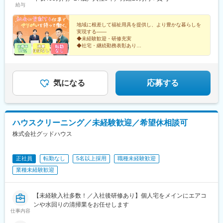
給与
応じて変更あり）
地域に根差して福祉用具を提供し、より豊かな暮らしを
実現する――
◆未経験歓迎・研修充実
◆社宅・継続勤務表彰あり
◆専門資格の取得支援あり・手に職がつく
◆テレアポ・飛び込み・個人ノルマなし・既存顧客が中
心
◆17時半定時・残業ほぼなし
気になる
応募する
ハウスクリーニング／未経験歓迎／希望休相談可
株式会社グッドハウス
正社員
転勤なし
5名以上採用
職種未経験歓迎
業種未経験歓迎
【未経験入社多数！／入社後研修あり】個人宅をメインにエアコ
ンや水回りの清掃業をお任せします
仕事内容