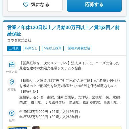
気になる
応募する
営業／年休120日以上／月給30万円以上／賞与2回／前
給保証
ゴウダ株式会社
正社員
転勤なし
5名以上採用
業種未経験歓迎
【営業経験を、次のステージへ】法人メインに、ニーズに合った
最適な建材や太陽光発電システムを提案
仕事内容
【転勤なし／家賃月2万円で社宅への入居可能】※ご希望や居住地
を考慮の上で配属先を決定※希望外での転居を伴う転勤なし※マイ
勤務地
カー・バイク通勤OK★西東京・横浜エリア積極採用中！★＜勤務
【最寄り駅】
地一覧＞■関東 ★西東京営業所／東京都立川市泉町935 ★横浜営
立飛駅、センター南駅、浦和美園駅、志津駅、栗橋駅、菊川駅(静
業所／神奈川県横浜市都筑区茅ケ崎中央8-36 ・浦和営業所／埼玉
岡県)、掛川駅、ＪＲ総持寺駅、野洲駅、都府楼前駅、西古川駅、
県さいたま市緑区上野田694-1・千葉営業所／千葉県千葉市花見川
高松駅(東京都)、泉体育館駅
区宇那谷町1502・北関東営業所／茨城県古河市上砂井字新開285-
年収613万5,000円（26歳／入社2年目）
1■関西 ・大阪営業所／大阪府茨木市五日市緑町2-28 ゴウダ名神
年収733万6,000円（30歳／入社8年目）
給与
茨木ビル・滋賀営業所／滋賀県野洲市市三宅四ノ次451-1■東海・
静岡営業所／静岡県掛川市中5251-1・掛川ショールーム／静岡県