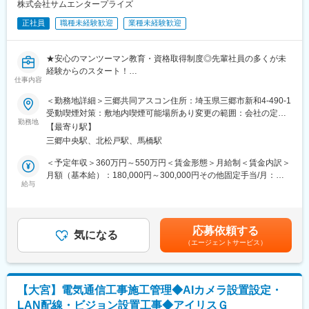
株式会社サムエンタープライズ
■教育制度
正社員
職種未経験歓迎
業種未経験歓迎
覚えてしまえば操作は簡単。操作室での操作は基本的にボタンを
押すだけですのでご安心ください。
重機の操作には資格が必要ですが、全て会社費用負担にて取得可
★安心のマンツーマン教育・資格取得制度◎先輩社員の多くが未
能です。
経験からのスタート！
操作も先輩社員がマンツーマンでフォローしますので、１から安
仕事内容
★毎年1万円の昇給あり！年休120日×残業月20h程度の働きやすさ
心して業務に取り組むことができます。
★日本道路株式会社様など大手の取引多数
先輩社員もほとんどが未経験スタート。そのため、あなたの状況
＜勤務地詳細＞三郷共同アスコン住所：埼玉県三郷市新和4-490-1
に応じて丁寧に教えてくださいます。（未経験でも1年程度で一人
受動喫煙対策：敷地内喫煙可能場所あり変更の範囲：会社の定め
■採用背景
勤務地
前になれます）
る事業所
【最寄り駅】
当社は道路に使うアスファルト材の製造・出荷業務、及び機械の
会社の雰囲気も和気あいあいといしており、相談や意見交換もし
三郷中央駅、北松戸駅、馬橋駅
メンテナンスを行っている会社です。業績好調により、オペレー
やすい環境のためご安心ください。
ターの増員募集となります。
＜予定年収＞360万円～550万円＜賃金形態＞月給制＜賃金内訳＞
■毎年1万円の昇給制度
月額（基本給）：180,000円～300,000円その他固定手当/月：
■業務内容：【変更の範囲：会社の定める業務】
給与
未経験でも成果によらず、入社後5年間は毎年1万円昇給します。
40,000円固定残業手当/月：54,000円～60,000円（固定残業時間
道路の製造を行う当社のプラントオペレーターとして、以下業務
サブリーダーへの昇進は早くて5年。その際は月給が2、3万円上
33時間0分/月）超過した時間外労働の残業手当は追加支給＜月給
をお任せ致します。
がります。
＞274,000円～400,000円（一律手当を含む）＜昇給有無＞有＜残
◇合材出荷業務 ※PCでの遠隔操作がメインとなります。
経験0から生活の安定が叶う額を保証できるのは、事業への高いニ
業手当＞有＜給与補足＞■給与は経験や能力を考慮し決定■昇給年
応募依頼する
◇機械維持管理 メンテナンス
気になる
ーズがあるからです。
1回（4月）…入社5年間は毎年1万円の昇給がございます。■賞与
（エージェントサービス）
◇重機の操縦・清掃 ※資格取得後、業務に慣れてからとなりま
年2回（7月、12月／昨年度実績：2ヶ月分）■モデル年収1年目：
す。
■休日休暇
364万円3年目：392万円7年目：448万円賃金はあくまでも目安の
＜取引先＞日本道路株式会社、三井住建道路株式会社、常盤工業
希望休については、1～3日/月の取得が可能です。年末年始・夏季
金額であり、選考を通じて上下する可能性があります。月給(月額)
株式会社等
休暇についても1週間程お休み可能です！
は固定手当を含めた表記です。
【大宮】電気通信工事施工管理◆AIカメラ設置設定・
＜出張＞一つの現場へ常駐のため、出張はございません。
LAN配線・ビジョン設置工事◆アイリスＧ