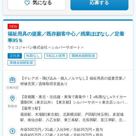
がございます。失敗を次の挑戦につなげる文化が根付いていま
気になる
応募する
す。
・小さく始め、大きく育てる経営スタイル
内製化と柔軟な投資判断により新たな市場を創出。若手社員にも
早期から裁量ある仕事をお任せしています。
NEW
・実力を正当に評価する人材育成環境
福祉用具の提案／既存顧客中心／残業ほぼなし／定着
年次にとらわれず360度評価で成果や挑戦を評価。教育制度も充
実しており、職種の枠を越えた成長機会がございます。
率95％
ラミコジャパン株式会社＜シルバーサポート＞
変更の範囲：会社の定める業務
正社員
転勤なし
5名以上採用
職種未経験歓迎
業種未経験歓迎
【テレアポ・飛び込み・個人ノルマなし】福祉用具の提案営業／
研修充実／資格取得支援あり
仕事内容
【首都圏・東北・北信越・東海で募集中！】※転勤なし※マイカー
通勤OK（東京以外）【東京都】シルバーサポート東京店シルバー
勤務地
サポート江東店【神奈川県】シルバーサポート横浜店【埼玉県】
【最寄り駅】
シルバーサポート戸田店【宮城県】シルバーサポート仙台店シル
蔵前駅、木場駅(東京都)、北新横浜駅、戸田駅(埼玉県)、多賀城
バーサポート仙台南店シルバーサポート仙台北店【新潟県】シル
駅、南仙台駅、八乙女駅、東三条駅、北長岡駅、直江津駅、北長
バーサポート三条店シルバーサポート長岡店シルバーサポート上
野駅、川原町駅、田原町駅(東京都)、新御徒町駅
越店【長野県】シルバーサポート長野店【三重県】シルバーサポ
年収500万円／31歳／入社9年／月給35万円＋賞与
ート三重中央店※受動喫煙対策：敷地内喫煙可能場所あり（拠点に
年収405万円／27歳／入社5年／月給29万円＋賞与