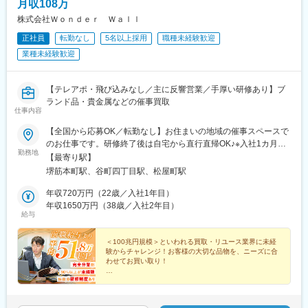
月収108万
株式会社Ｗｏｎｄｅｒ Ｗａｌｌ
正社員
転勤なし
5名以上採用
職種未経験歓迎
業種未経験歓迎
【テレアポ・飛び込みなし／主に反響営業／手厚い研修あり】ブ
ランド品・貴金属などの催事買取
仕事内容
【全国から応募OK／転勤なし】お住まいの地域の催事スペースで
のお仕事です。研修終了後は自宅から直行直帰OK♪※入社1カ月目
勤務地
～最長3カ月目までは大阪本社で研修を受けていただきます。その
【最寄り駅】
間のお住まいなどは会社でご用意しますのでご安心ください（自
堺筋本町駅、谷町四丁目駅、松屋町駅
己負担なし）。・大阪本社大阪府大阪市中央区農人橋3丁目2-7 堺
筋本町千寿ビル6F＜アクセス＞地下鉄堺筋線「堺筋本町駅」徒歩
年収720万円（22歳／入社1年目）
5分地下鉄谷町線「谷町四丁目駅」徒歩7分※勤務地の受動喫煙対
年収1650万円（38歳／入社2年目）
給与
策：あり
＜100兆円規模＞といわれる買取・リユース業界に未経
験からチャレンジ！お客様の大切な品物を、ニーズに合
わせてお買い取り！
当社の「買取営業」なら＜前職から年収500万円UP＞も
実現可能です♪