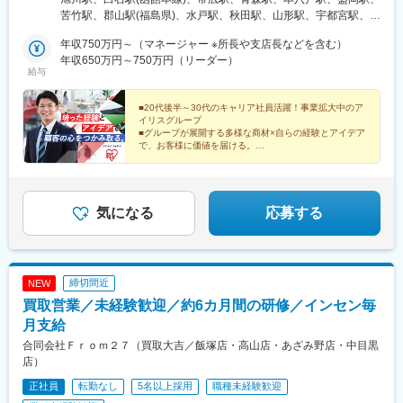
リスオーヤマ株式会社北海道、青森県、岩手県、宮城県、秋田
苦竹駅、郡山駅(福島県)、水戸駅、秋田駅、山形駅、宇都宮駅、大
県、山形県、福島県、茨城県、栃木県、群馬県、埼玉県、千葉
門駅(東京都)、京急蒲田駅、不動前駅、辰巳駅、立川駅、宮原駅、
県、東京都、神奈川県、静岡県、愛知県、新潟県、石川県、長野
年収750万円～（マネージャー ※所長や支店長などを含む）
高崎駅、新潟駅、新富士駅(静岡県)、関内駅、江田駅(神奈川県)、
県、京都府、大阪府、兵庫県、岡山県、広島県、香川県、愛媛
年収650万円～750万円（リーダー）
京成千葉駅、伏見駅(愛知県)、国際センター駅、志賀本通駅、味岡
給与
県、福岡県、佐賀県、長崎県、熊本県、沖縄県■アイリスチトセ株
駅、野町駅、長野駅、淀屋橋駅、心斎橋駅、ＪＲ河内永和駅、五
式会社北海道、岩手県、宮城県、福島県、茨城県、栃木県、埼玉
条駅(京都市営)、旧居留地・大丸前駅、岡山駅前駅、南区役所前
県、千葉県、東京都、神奈川県、静岡県、愛知県、新潟県、石川
■20代後半～30代のキャリア社員活躍！事業拡大中のア
駅、高松築港駅、衣山駅、西小倉駅、呉服町駅(福岡県)、肥前麓
イリスグループ
県、京都府、大阪府、兵庫県、岡山県、広島県、香川県、愛媛
駅、めがね橋駅、西辛島町駅、二中通駅、てだこ浦西駅、浜松町
■グループが展開する多様な商材×自らの経験とアイデア
県、福岡県、佐賀県、熊本県、鹿児島県、沖縄県■アイリスソーコ
駅、糀谷駅、目黒駅、東雲駅(東京都)、立川北駅、伊勢佐木長者町
で、お客様に価値を届ける。
ー株式会社埼玉県、神奈川県、愛知県、大阪府、福岡県■アイリ
年収UP、スケールの大きな仕事の達成感…欲しいまま
駅、千葉駅、名古屋駅、平安通駅、大江橋駅、長堀橋駅、河内永
に追求し、力強くキャリアを築いてください。
ス・ファインプロダクツ株式会社広島県、福岡県※エリア限定採用
和駅、三宮・花時計前駅、岡山駅、比治山橋駅、高松駅(香川県)、
あり
萱町六丁目駅、平和通駅、中洲川端駅、浜町アーケード駅、慶徳
校前駅、竹芝駅、五反田駅、立川南駅、石川町駅、千葉中央駅、
気になる
応募する
丸の内駅(愛知県)、近鉄名古屋駅、なにわ橋駅、四ツ橋駅、布施
駅、神戸三宮駅(阪急・神戸高速)、西川緑道公園駅、皆実町二丁目
駅、片原町駅(香川県)、古町駅、小倉駅(福岡県)、祇園駅(福岡
県)、桜町駅(長崎県)、洗馬橋駅
締切間近
NEW
買取営業／未経験歓迎／約6カ月間の研修／インセン毎
月支給
合同会社Ｆｒｏｍ２７（買取大吉／飯塚店・高山店・あざみ野店・中目黒
店）
正社員
転勤なし
5名以上採用
職種未経験歓迎