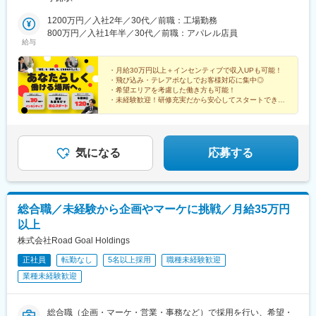
大阪線 布施駅 徒歩7分
1200万円／入社2年／30代／前職：工場勤務
800万円／入社1年半／30代／前職：アパレル店員
給与
・月給30万円以上＋インセンティブで収入UPも可能！
・飛び込み・テレアポなしでお客様対応に集中◎
・希望エリアを考慮した働き方も可能！
・未経験歓迎！研修充実だから安心してスタートできま
す！
気になる
応募する
総合職／未経験から企画やマーケに挑戦／月給35万円
以上
株式会社Road Goal Holdings
正社員
転勤なし
5名以上採用
職種未経験歓迎
業種未経験歓迎
総合職（企画・マーケ・営業・事務など）で採用を行い、希望・