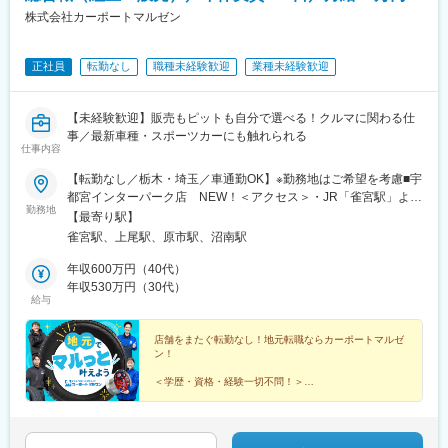
（2）現場管理
がございます。失敗を次の挑戦につなげる文化が根付いていま
株式会社カーポートマルゼン
現場で施工管理を実施いただき、計画通りに進行しているか確認
す。
します。
◇小さく始め、大きく育てる経営スタイル
（3）材料発注・協力業者手配
内製化と柔軟な投資判断により新たな市場を創出。若手社員にも
正社員
転勤なし
職種未経験歓迎
業種未経験歓迎
受注案件ごとに在庫管理・物流部門と連携し、社内で商品の手配
早期から裁量ある仕事をお任せしています。
を行います。協力業者への発注・調整も担当いただきます。
◇実力を正当に評価する人材育成環境
（4）技術的支援と現場での問題解決
年次にとらわれず360度評価で成果や挑戦を評価。教育制度も充
【未経験歓迎】販売もピットも自分で選べる！クルマに関わる仕
施工作業中に発生する製品不具合などについて社内の関係各所と
実しており、職種の枠を越えた成長機会がございます。
事／最新車種・スポーツカーにも触れられる
連携して対応します。また、協力業者への施工指示・教育なども
仕事内容
行います。
変更の範囲：会社の定める業務
【転勤なし／栃木・埼玉／車通勤OK】※勤務地はご希望を考慮■宇
（5）書類作成
都宮インターパーク店 NEW！＜アクセス＞・JR「雀宮駅」より
工事開始前の安全書類、工事後の竣工書類などの作成を行いま
勤務地
車で10分・宇都宮駅より無料シャトルバスあり受動喫煙対策：敷
す。
【最寄り駅】
地内喫煙可能場所あり■埼玉本店＜アクセス＞・JR高崎線「上尾
見積書、施工計画書や工事完了報告書など設計図面以外の図面関
雀宮駅、上尾駅、原市駅、沼南駅
駅」より車で6分・埼玉新都市交通伊奈線(ニューシャトル)「原市
係や書類関係の一般を対応していただきます。
駅」より車で7分受動喫煙対策：屋内全面禁煙※宇都宮勤務をご希
年収600万円（40代）
望の方は、オープンまでの間、埼玉本店にて研修を行います。
年収530万円（30代）
■出張に関して：
給与
宇都宮新店オープンまでの期間は、埼玉本店近隣の社宅を準備い
現場の受注状況により変化しますが、現状小規模の案件が多いの
たします。 ★社宅費用・交通費はすべて会社負担です！
で長期且つ遠方の出張などは頻発にはしない状況です。※ただ今後
店舗をまたぐ転勤なし！地元転職ならカーポートマルゼ
の受注状況や社内の状況によっては変化する可能性もございま
ン！
す。
＜学歴・資格・経験一切不問！＞
■当社の社風・魅力について：
◆賞与年3回 ◆家族手当 ◆土日休みも調整可
・生活者視点を大切にした商品開発
現場やお客様の声を起点に、仮説検証と改良を素早く重ねる風土