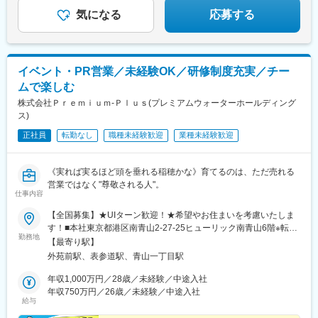
▼気になる内容をチェック▼
気になる
応募する
イベント・PR営業／未経験OK／研修制度充実／チー
ムで楽しむ
株式会社Ｐｒｅｍｉｕｍ‐Ｐｌｕｓ(プレミアムウォーターホールディング
ス)
正社員
転勤なし
職種未経験歓迎
業種未経験歓迎
《実れば実るほど頭を垂れる稲穂かな》育てるのは、ただ売れる
営業ではなく"尊敬される人"。
仕事内容
【全国募集】★UIターン歓迎！★希望やお住まいを考慮いたしま
す！■本社東京都港区南青山2-27-25ヒューリック南青山6階※転勤
勤務地
なし※本社に出社する必要はないため、全国各地で勤務可能です
【最寄り駅】
◎■勤務地・全国のイベント会場や大型ショッピングモール北海
外苑前駅、表参道駅、青山一丁目駅
道・東北・関東・信越（新潟・長野）・東海・九州・沖縄の会場
勤務候補地：北海道、青森県、岩手県、宮城県、秋田県、山形
年収1,000万円／28歳／未経験／中途入社
県、福島県、茨城県、栃木県、群馬県、埼玉県、千葉県、東京
年収750万円／26歳／未経験／中途入社
給与
都、神奈川県、新潟県、富山県、石川県、福井県、山梨県、長野
県、岐阜県、静岡県、愛知県、三重県、滋賀県、京都府、大阪