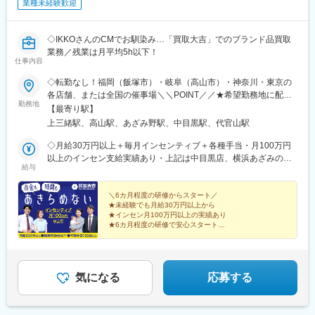
業種未経験歓迎
◇IKKOさんのCMでお馴染み…「買取大吉」でのブランド品買取
業務／残業は月平均5h以下！
仕事内容
◇転勤なし！福岡（飯塚市）・岐阜（高山市）・神奈川・東京の
各店舗、または全国の催事場＼＼POINT／／★希望勤務地に配属
勤務地
★U・Iターン歓迎★飯塚・高山はオープニングスタッフ募集★飯
【最寄り駅】
塚店、高山店はマイカー通勤OK★催事担当は直行直帰OK（1）店
上三緒駅、高山駅、あざみ野駅、中目黒駅、代官山駅
舗 ※いずれかにて勤務■買取大吉 スーパー川食 食彩館 飯塚店・
福岡県飯塚市有安429-1・新飯塚駅より車で11分■買取大吉 高山
◇月給30万円以上＋毎月インセンティブ＋各種手当・月100万円
駅前店・岐阜県高山市昭和町1-320 佐古ビル1階・高山駅より徒
以上のインセン支給実績あり・上記は中目黒店、横浜あざみの店
給与
歩1分■買取大吉 横浜あざみ野店 ・神奈川県横浜市青葉区あざみ
の場合※飯塚店、高山店、催事場勤務の場合は月給27万円以上＋
野1-3-3 第2金子ハイツ1F・あざみ野駅より徒歩2分■買取大吉 中
毎月インセンティブ＋各種手当になります。※給与は経験・能力を
目黒駅前店東京都目黒区上目黒1-17-8 細田ビル1F・中目黒駅より
考慮の上で決定します。＼豊かな経験をお持ちの方は優遇／◇月
＼6カ月程度の研修からスタート／
★未経験でも月給30万円以上から
徒歩3分（2）催事 ※直行直帰OK■勤務エリアは全国一都三県を
給35万円以上＋毎月インセンティブ＋各種手当※給与は経験・能
★インセン月100万円以上の実績あり
中心に、各地のスーパーマーケットや商業施設、ホームセンター
力を考慮の上で決定します。【年収例】年収1200万円／入社3年
★6カ月程度の研修で安心スタート
のイベントブースでのお仕事です。
目／インセンティブ月50万円以上年収550万円／入社1年目／イン
★完全週休2日・年間休日120日
★原則定時退社！残業は月平均5h以下
センティブ月10万円以上／未経験スタート
★「買取大吉」の圧倒的な信頼感
気になる
応募する