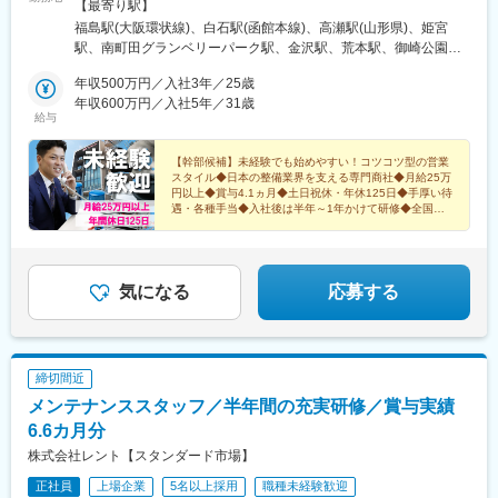
山形市立谷川1-1059-18＜関東営業所＞埼玉県北葛飾郡杉戸町堤
【最寄り駅】
根3864＜町田営業所＞東京都町田市南町田3丁目35-26＜金沢営業
福島駅(大阪環状線)、白石駅(函館本線)、高瀬駅(山形県)、姫宮
所＞石川県金沢市藤江南2-38＜大阪営業所＞東大阪市横枕西10-
駅、南町田グランベリーパーク駅、金沢駅、荒本駅、御崎公園
18＜神戸営業所＞神戸市兵庫区御崎本町4-2-35＜岡山営業所＞岡
駅、備前西市駅、衣山駅、東比恵駅、西大分駅、西熊本駅、二軒
山市北区青江5-15-8＜松山営業所＞愛媛県松山市山越6-17-16＜福
年収500万円／入社3年／25歳
茶屋駅(鹿児島県)、長田駅(大阪府)、福島駅(大阪府・阪神線)、新
岡営業所＞福岡市博多区半道橋1-11-14＜大分出張所＞大分市王子
年収600万円／入社5年／31歳
福島駅
給与
中町9-50＜熊本営業所＞熊本市南区近見7丁目4-34＜鹿児島営業
所＞鹿児島市新栄町31-18＜ヤマトロジスティクスセンター＞東大
阪市長田東1-3-47★まずはお近くの拠点からスタート★その後は
【幹部候補】未経験でも始めやすい！コツコツ型の営業
スタイル◆日本の整備業界を支える専門商社◆月給25万
幹部候補として事業や顧客を 深く知るため、各拠点を経験して
円以上◆賞与4.1ヵ月◆土日祝休・年休125日◆手厚い待
頂きます★異動には手厚い支度金や手当を支給します★マイカー
遇・各種手当◆入社後は半年～1年かけて研修◆全国拠
通勤OK／規定（面接時に詳細説明）
点を経験しステップアップできる幹部候補です
気になる
応募する
締切間近
メンテナンススタッフ／半年間の充実研修／賞与実績
6.6カ月分
株式会社レント【スタンダード市場】
正社員
上場企業
5名以上採用
職種未経験歓迎