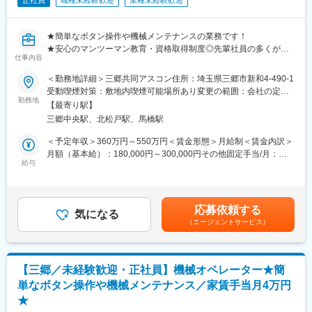
正社員
職種未経験歓迎
業種未経験歓迎
★簡単なボタン操作や機械メンテナンスの業務です！
★安心のマンツーマン教育・資格取得制度◎先輩社員の多くが未
仕事内容
経験からのスタート！
★毎年1万円の昇給あり！年休120日×残業月20h程度の働きやすさ
＜勤務地詳細＞三郷共同アスコン住所：埼玉県三郷市新和4-490-1
★日本道路株式会社様など大手の取引多数
受動喫煙対策：敷地内喫煙可能場所あり変更の範囲：会社の定め
勤務地
る事業所
【最寄り駅】
三郷中央駅、北松戸駅、馬橋駅
■採用背景
当社は道路に使うアスファルト材の製造・出荷業務、及び機械の
＜予定年収＞360万円～550万円＜賃金形態＞月給制＜賃金内訳＞
メンテナンスを行っている会社です。業績好調により、オペレー
月額（基本給）：180,000円～300,000円その他固定手当/月：
ターの増員募集となります。
給与
40,000円固定残業手当/月：54,000円～60,000円（固定残業時間
33時間0分/月）超過した時間外労働の残業手当は追加支給＜月給
■業務内容：
＞274,000円～400,000円（一律手当を含む）＜昇給有無＞有＜残
道路の製造を行う当社のプラントオペレーターとして、以下業務
業手当＞有＜給与補足＞■給与は経験や能力を考慮し決定■昇給年
応募依頼する
をお任せ致します。
気になる
1回（4月）…入社5年間は毎年1万円の昇給がございます。■賞与
（エージェントサービス）
◇合材出荷業務 ※PCでの遠隔操作がメインとなります。
年2回（7月、12月／昨年度実績：2ヶ月分）賃金はあくまでも目
◇機械維持管理 メンテナンス
安の金額であり、選考を通じて上下する可能性があります。月給
◇重機の操縦・清掃 ※資格取得後、業務に慣れてからとなりま
(月額)は固定手当を含めた表記です。
す。
【三郷／未経験歓迎・正社員】機械オペレーター★簡
＜取引先＞日本道路株式会社、三井住建道路株式会社、常盤工業
単なボタン操作や機械メンテナンス／家賃手当月4万円
株式会社等
★
＜出張＞一つの現場へ常駐のため、出張はございません。