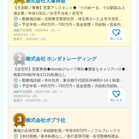
株式会社大塚商会
【大宮駅／事務】営業アシスタント◆「たのめーる」でお馴染み上
変更の範囲：会社の定める業務
場企業／年休126日／住宅手当有／在宅可
＜勤務地詳細＞北関東営業部住所：埼玉県さいたま市大宮区桜木町1-195-1 大宮ソラミチKOZ 12階受動喫煙対策：屋内全面禁煙変更の範囲：会社の定める事業所（リモートワーク含む）
＜予定年収＞450万円～700万円＜賃金形態＞月給制＜賃金内訳＞月額（基本給）：274,000円～400,000円＜月給＞274,000円～400,000円＜昇給有無＞有＜残業手当＞有＜給与補足＞※経験・スキルを考慮のうえ、当社規定にて決定■昇給：年1回■賞与：年2回（7月・12月）賃金はあくまでも目安の金額であり、選考を通じて上下する可能性があります。月給(月額)は固定手当を含めた表記です。
掲載予定期間：
2026/8/3（月）
〜
2026/11/1（日）
気になる
更新日：
2026/8/3（月）
株式会社 ホンダトレーディング
【在宅可】営業事務◆Hondaグループ商社◆豊富なキャリアパス◆
残業20H程/年休121日/転勤なし
＜勤務地詳細＞本社住所：東京都千代田区外神田4-14-1 秋葉原UDX南ウイング18F勤務地最寄駅：JR山手線・総武線／秋葉原駅受動喫煙対策：屋内全面禁煙変更の範囲：会社の定める事業所（リモートワーク含む）
＜予定年収＞600万円～750万円＜賃金形態＞月給制月給制。賞与昨年支給実績6.7ヶ月分。＜賃金内訳＞月額（基本給）：300,000円～410,000円＜月給＞300,000円～410,000円＜昇給有無＞有＜残業手当＞有＜給与補足＞賞与は直近3年間の平均で6.5か月分支給として計算。全社平均である20時間分の時間外手当含む。時間外手当は1分単位で支給。賃金はあくまでも目安の金額であり、選考を通じて上下する可能性があります。月給(月額)は固定手当を含めた表記です。
掲載予定期間：
2026/7/16（木）
〜
2026/10/14（水）
気になる
更新日：
2026/7/25（土）
株式会社ポプラ社
書籍の企画営業／未経験歓迎／年収400万円～／フルフレックス
【本社勤務／基本転勤なし／直行直帰可能・在宅勤務制度あり】東京都品川区西五反田3丁目5番8号 JR目黒MARCビル12階（都営浅草線・JR山手線「五反田駅」より徒歩10分）※宿泊を伴う出張が発生する場合があります