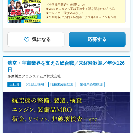
府、兵庫県、奈良県、和歌山県、鳥取県、島根県、岡山県、広島
《全国採用開始》※転勤なし※
★WEBカジュアル面談実施中！話を聞きたい方も◎
県、山口県、徳島県、香川県、愛媛県、高知県、福岡県、佐賀
★テレアポ・飛び込みなし！
県、長崎県、熊本県、大分県、宮崎県、鹿児島県、沖縄県
★平均月収62万円＋特別ボーナス年4回＋インセン複数
★未経験率99%！放置は一切ナシのチームで助け合い！
★チームワーク重視で楽しく成長！
気になる
応募する
航空・宇宙業界を支える総合職／未経験歓迎／年休126
日
多摩川エアロシステムズ株式会社
正社員
5名以上採用
職種未経験歓迎
業種未経験歓迎