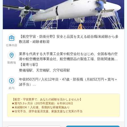
【航空宇宙・防衛分野】安全と品質を支える総合職/未経験から多
数活躍・経験者歓迎
仕事内容
業界を代表する大手重工企業や航空会社をはじめ、全国各地の空
港や航空機使用事業会社、航空機部品の製造工場、防衛関連施設
勤務地
などで勤務可能★関東・東海・近畿エリア積極採用中《エリア別
【最寄り駅】
プロジェクト例》■東京、神奈川、千葉、埼玉、茨城、栃木航空
整備場駅、天空橋駅、穴守稲荷駅
機・航空機部品の製造/整備/検査羽田空港内の重要設備・地上支援
機材の整備、保守点検航空機部品の検査/管理/搬出入防衛省特殊車
年収850万円 / 入社12年目・47歳・部長職（月給52万円＋賞与＋
両の製造/検査■愛知、岐阜、長野航空機の整備/製造/検査防衛装備
諸手当）
給与
品・宇宙関連部品の製造/検査■兵庫、大阪航空機の構造組立、リ
年収700万円 / 入社9年目・39歳・課長職（月給43.4万円＋賞与＋
ベット航空機エンジンの製造・検査★生産管理、技術、品質保証
諸手当）
【航空・宇宙業界で、あなたの経験を活かしませんか】
は全エリア募集★その他、配属先多数。ご希望やご経験を考慮し
★賞与5.3ヶ月分（2025年度実績）＆年休126日
た配属を実施！★航空業界や自衛隊出身の方は、これまでの経験
★未経験OK！入社後、長期的な研修実施あり
をそのままにキャリア継続も可能！《キャリア形成》無期雇用派
★住宅手当、奨学金返済支援、家族支援など充実の手当
遣のため、正社員として希望する職務内容や勤務地で働けます。
頻繁な異動や業務変更もない為、しっかりと技術を身に着け、更
なるハイクラス業務への挑戦や、後輩の育成、チームのマネジメ