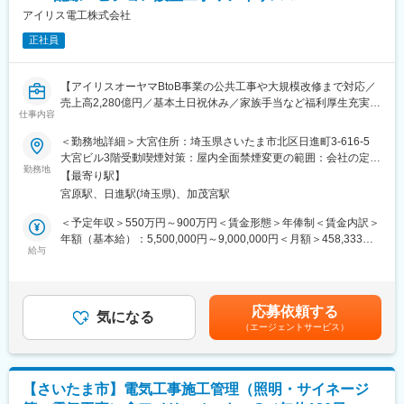
■当社について
■教育制度
アイリス電工株式会社
アスファルト合材の製造を手がける当社。自社工場を持たず、大
覚えてしまえば操作は簡単。操作室での操作は基本的にボタンを
手道路会社が所有するアスファルトプラントの運営を受託すると
正社員
押すだけですのでご安心ください。
いうビジネスを展開しています。30年以上の実績からお客様より
重機の操作には資格が必要ですが、全て会社費用負担にて取得可
高い信頼をいただき、また道路は重要なインフラであり、定期的
能です。
に修繕が必要なためニーズがなくなることはありません。
【アイリスオーヤマBtoB事業の公共工事や大規模改修まで対応／
操作も先輩社員がマンツーマンでフォローしますので、１から安
売上高2,280億円／基本土日祝休み／家族手当など福利厚生充実
心して業務に取り組むことができます。
仕事内容
変更の範囲：会社の定める業務
◎】
先輩社員もほとんどが未経験スタート。そのため、あなたの状況
＜勤務地詳細＞大宮住所：埼玉県さいたま市北区日進町3-616-5
に応じて丁寧に教えてくださいます。（未経験でも1年程度で一人
■業務内容：
大宮ビル3階受動喫煙対策：屋内全面禁煙変更の範囲：会社の定め
前になれます）
◇電気通信工事の施工管理業務をお任せします。
勤務地
る事業所
会社の雰囲気も和気あいあいといしており、相談や意見交換もし
【最寄り駅】
◇営業部門と連携し、多様な案件を担当します。
やすい環境のためご安心ください。
宮原駅、日進駅(埼玉県)、加茂宮駅
◇こちらは今後の業務拡大を見込んだ新規募集となります。
◇担当する業務としては、商業施設やオフィス、工場、ホテルな
＜予定年収＞550万円～900万円＜賃金形態＞年俸制＜賃金内訳＞
■毎年1万円の昇給制度
ど非住宅の案件がメインになる見込みです。
年額（基本給）：5,500,000円～9,000,000円＜月額＞458,333円
未経験でも成果によらず、入社後5年間は毎年1万円昇給します。
給与
～750,000円（12分割）＜昇給有無＞有＜残業手当＞有＜給与補
サブリーダーへの昇進は早くて5年。その際は月給が2、3万円上
■業務詳細：
足＞■昇給：年1回■賞与：年2回（7月、12月）※前年実績4.6ヶ月
がります。
（1）工事計画の作成と調整
支給◆決算賞与（3月）※業績によっては支給額は変動しますが、
経験0から生活の安定が叶う額を保証できるのは、事業への高いニ
工事のスケジュール、予算、資材、人員配置などを計画します。
対象者（4等級以上の正社員）には決算賞与も支給しております。
ーズがあるからです。
応募依頼する
施主や社内の営業部門と連携し、工期内に工事が完了できるよう
気になる
※4年連続で基本給のベースアップを実施しています。賃金はあく
（エージェントサービス）
対応いただきます。
までも目安の金額であり、選考を通じて上下する可能性がありま
■休日休暇
（2）現場管理
す。月給(月額)は固定手当を含めた表記です。
希望休については、1～3日/月の取得が可能です。年末年始・夏季
現場で施工管理を実施いただき、計画通りに進行しているか確認
休暇についても1週間程お休み可能です！
します。
【さいたま市】電気工事施工管理（照明・サイネージ
（3）材料発注・協力業者手配
■当社について