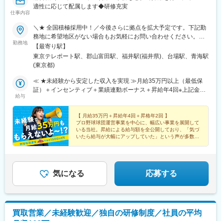
適性に応じて配属します◆研修充実
仕事内容
＼★ 全国積極採用中！／今後さらに拠点を拡大予定です。下記勤
務地に希望地区がない場合もお気軽にお問い合わせください。≪
勤務地
希望に沿わない転勤なし ★ 東京を拠点に地方都市に貢献≫■東京
【最寄り駅】
本社／東京都江東区青海1-1-20 ダイバーシティ東京 オフィスタワ
東京テレポート駅、郡山富田駅、福井駅(福井県)、台場駅、青海駅
ー 12F■東北オフィス／福島県郡山市八山田3丁目22■北陸オフィ
(東京都)
ス／福井県福井市勝見3丁目★U・Iターン歓迎！
≪ ★未経験から安定した収入を実現 ≫月給35万円以上（最低保
証）＋インセンティブ＋業績連動ボーナス＋昇給年4回※上記金額
給与
には一律支給の固定残業代（45時間分/8万5600円～）が含まれま
す。超過分は別途支給。※最大6ヶ月の試用期間あり（期間中は月
給32万円となります/45時間分の固定残業代7万8300円～を含む/
【 月給35万円＋昇給年4回＋昇格年2回 】
プロ野球球団運営事業を中心に、幅広い事業を展開して
超過分は別途支給）。※経験や能力を考慮の上、金額を決定しま
いる当社。昇給による給与額を全公開しており、「気づ
す。
いたら給与が大幅にアップしていた」という声が多数。
使い道に困ってしまうほど、自然と稼げる会社なんで
す！
気になる
応募する
買取営業／未経験歓迎／独自の研修制度／社員の平均