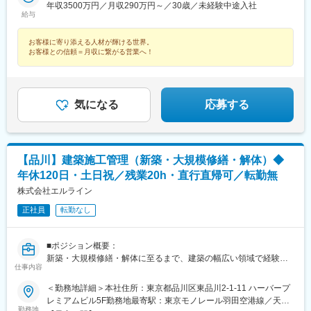
年収3500万円／月収290万円～／30歳／未経験中途入社
青谷駅、天ケ瀬駅、有佐駅、吉井駅(群馬県)、前橋大島駅、広駅、
給与
廿日市駅、高瀬駅(香川県)、滝の茶屋駅、あき総合病院前駅、山田
西町駅、具同駅、浜崎駅、朝霞台駅、東岩槻駅、大野原駅、亀山
お客様に寄り添える人材が輝ける世界。
駅(三重県)、三瀬谷駅、南鳥海駅、鶴岡駅、赤湯駅、奈古駅、日野
お客様との信頼＝月収に繋がる営業へ！
駅(滋賀県)、堅田駅、近江長岡駅、十文字駅、扇田駅、三ツ境駅、
鴨宮駅、三沢駅(青森県)、板柳駅、磐田駅、美川駅、野々市駅(Ｉ
Ｒいしかわ鉄道線)、九重駅、滑河駅、大網駅、北信太駅、寝屋川
公園駅、蛍池駅、津久見駅、松浦駅、石橋駅(長崎県)、上田駅、小
気になる
応募する
作駅、和泉多摩川駅、井荻駅、阿波山川駅、石井駅(徳島県)、南小
松島駅、ゆいの杜東駅、高久駅、五位堂駅、富雄駅、西加積駅、
東野尻駅、ハーモニーホール駅、遠賀川駅、行橋駅、糸島高校前
駅、保原駅、会津若松駅、原ノ町駅、山陽網干駅、三木駅(神戸電
鉄線)、南小樽駅、稲積公園駅、苫小牧駅、和歌山港駅、淀屋橋
【品川】建築施工管理（新築・大規模修繕・解体）◆
駅、大山駅(東京都)、モレラ岐阜駅、千歳駅(北海道)、卸町駅(宮城
年休120日・土日祝／残業20h・直行直帰可／転勤無
県)、伏屋駅、吉塚駅、伊予三島駅、友部駅、花崎駅、偕楽園駅、
株式会社エルライン
守谷駅、ゆめみ野駅、北春日部駅、上星川駅、善行駅、三崎口
駅、内宿駅、柏の葉キャンパス駅、岩瀬駅、古河駅、鶴瀬駅、東
正社員
転勤なし
武動物公園駅、上板橋駅、本厚木駅、亀戸水神駅、東千葉駅、高
田駅(神奈川県)、向ケ丘遊園駅、北山田駅(神奈川県)、西武柳沢
駅、川和町駅、雀宮駅、岡本駅(栃木県)、木更津駅、北松戸駅、武
■ポジション概要：
里駅、栗橋駅、樅山駅、湯河原駅、松戸駅、東富岡駅、新鹿沼
新築・大規模修繕・解体に至るまで、建築の幅広い領域で経験を
仕事内容
駅、楡木駅、原木中山駅、東林間駅、東武宇都宮駅、秩父駅、小
活かしながら、将来的には現場統括や人財育成、事業拡大にも関
竹向原駅、鶴間駅、西大島駅、新浦安駅、本蓮沼駅、相模原駅、
われるポジションです。上場準備・M＆A推進による成長フェーズ
＜勤務地詳細＞本社住所：東京都品川区東品川2-1-11 ハーバープ
十条駅(東京都)、みどり台駅、東宿郷駅、江曽島駅、笠間駅、下館
の中で、施工管理として次のキャリアを築きたい方を歓迎しま
レミアムビル5F勤務地最寄駅：東京モノレール羽田空港線／天王
駅、新守谷駅、流山おおたかの森駅、南柏駅、明大前駅、塚原
す。
勤務地