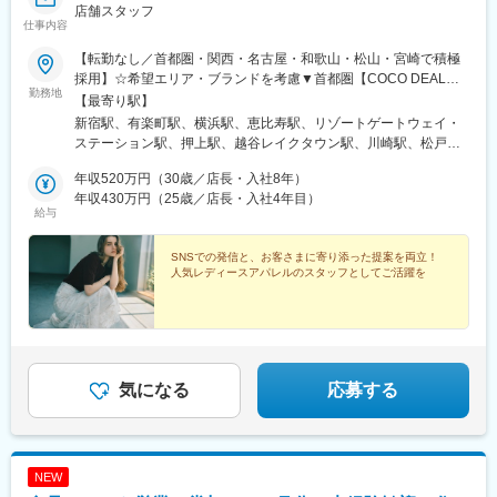
店舗スタッフ
仕事内容
【転勤なし／首都圏・関西・名古屋・和歌山・松山・宮崎で積極
採用】☆希望エリア・ブランドを考慮▼首都圏【COCO DEAL】
勤務地
新宿ルミネ2／有楽町ルミネ／イクスピアリ／ルミネ横浜 など
【最寄り駅】
【LOUNIE】アトレ恵比寿・川崎・松戸／柏高島屋／たまプラー
新宿駅、有楽町駅、横浜駅、恵比寿駅、リゾートゲートウェイ・
ザテラス など【Stola.】西銀座／東京ドームシティ／アトレ吉祥
ステーション駅、押上駅、越谷レイクタウン駅、川崎駅、松戸
寺・川崎／シャポー船橋 など【LILLIAN CARAT】ルミネエスト
駅、柏駅、たまプラーザ駅、銀座駅、後楽園駅、吉祥寺駅、船橋
／横浜ジョイナス／アトレ松戸 など▼関西【COCO DEAL】阪
年収520万円（30歳／店長・入社8年）
駅、新橋駅、新宿駅(東京メトロ)、名古屋駅、南大高駅、大阪駅、
神梅田／ルクアイーレ／西宮／京都ポルタ／天王寺MIO／なんば
年収430万円（25歳／店長・入社4年目）
大阪梅田駅(阪神線)、天王寺駅、西宮北口駅、なんば駅(南海線)、
給与
CITY など【LOUNIE】大丸梅田／三宮／近鉄和歌山 など
神戸三宮駅(阪急・神戸高速)、和歌山駅、岡山駅前駅、松山市駅、
【Stola.】ディアモール大阪／三宮 など【LILLIAN CARAT】ル
西鉄福岡駅、博多駅、京都駅、広島駅、宮崎駅、長崎駅前駅、熊
クア大阪▼他エリア【COCO DEAL】大高／岡山／天神地下街／
SNSでの発信と、お客さまに寄り添った提案を両立！
本駅、久屋大通駅、大通駅、さっぽろ駅、仙台駅、新高島駅、代
人気レディースアパレルのスタッフとしてご活躍を
博多阪急／札幌／広島 など【LOUNIE】仙台アエル／名古屋高
官山駅、舞浜駅、とうきょうスカイツリー駅、京急川崎駅、春日
島屋／アミュプラザ長崎・熊本・宮崎 など【Stola.】札幌アピア
駅(東京都)、井の頭公園駅、京成船橋駅、汐留駅、近鉄名古屋駅、
／天神地下街／セントラルパーク／松山 など※受動喫煙対策あり
東梅田駅、大阪阿部野橋駅、なんば駅(地下鉄)、西梅田駅、梅田駅
(地下鉄)、神戸三宮駅(阪神)、田中口駅、岡山駅、天神駅、祇園駅
(福岡県)、長崎駅(長崎県)、熊本駅前駅、栄町駅(愛知県)、西４丁
目駅、札幌駅、あおば通駅、新宿三丁目駅、日比谷駅、高島町
気になる
応募する
駅、東京ディズニーランド・ステーション駅、本所吾妻橋駅、銀
座一丁目駅、水道橋駅、東海神駅、内幸町駅、新宿西口駅、平沼
橋駅、名鉄名古屋駅、天王寺駅前駅、大阪難波駅、三宮駅(神戸市
営)、西川緑道公園駅、市役所前駅(愛媛県)、天神南駅、猿猴橋町
NEW
駅、五島町駅、二本木口駅、栄駅(愛知県)、狸小路駅、仙台駅(地