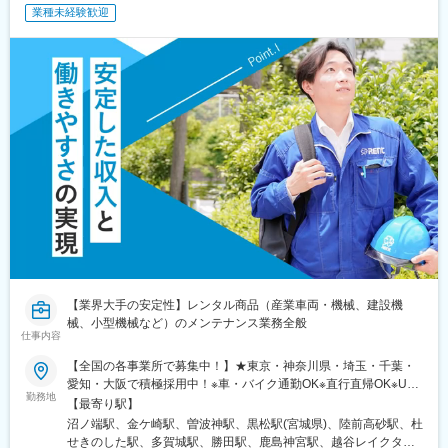
業種未経験歓迎
【業界大手の安定性】レンタル商品（産業車両・機械、建設機
械、小型機械など）のメンテナンス業務全般
仕事内容
【全国の各事業所で募集中！】★東京・神奈川県・埼玉・千葉・
愛知・大阪で積極採用中！※車・バイク通勤OK※直行直帰OK※U・I
勤務地
ターン歓迎※屋内全面禁煙（敷地内喫煙場所あり）※将来的には転
【最寄り駅】
勤の可能性もありますがご相談の上で決定します＜勤務地一覧＞
沼ノ端駅、金ケ崎駅、曽波神駅、黒松駅(宮城県)、陸前高砂駅、杜
【北海道・東北】■北海道（苫小牧）■岩手（北上）■宮城（石
せきのした駅、多賀城駅、勝田駅、鹿島神宮駅、越谷レイクタウ