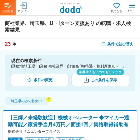
会員登録
ログイン
気になる
メニュー
商社業界、埼玉県、U・Iターン支援あり
の転職・求人検
索結果
23
条件で並び替え
件
現在の検索条件
[勤務地]埼玉県 [業種]商社業界 [詳細条件](待遇・福利厚生)U・Iターン支援あり
新着求人をいつでもチェック
条件の変更
この条件を保存
埼玉県
のみで募集中
【三郷／未経験歓迎】機械オペレーター ◆マイカー通
勤可能／家賃手当月4万円／面接1回／資格取得補助有
株式会社サムエンタープライズ