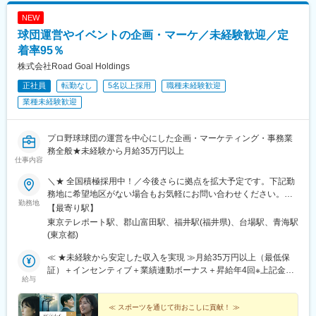
NEW
球団運営やイベントの企画・マーケ／未経験歓迎／定
着率95％
株式会社Road Goal Holdings
正社員
転勤なし
5名以上採用
職種未経験歓迎
業種未経験歓迎
プロ野球球団の運営を中心にした企画・マーケティング・事務業
務全般★未経験から月給35万円以上
仕事内容
＼★ 全国積極採用中！／今後さらに拠点を拡大予定です。下記勤
務地に希望地区がない場合もお気軽にお問い合わせください。≪
勤務地
希望に沿わない転勤なし ★ 東京を拠点に地方都市に貢献≫■東京
【最寄り駅】
本社／東京都江東区青海1-1-20 ダイバーシティ東京 オフィスタワ
東京テレポート駅、郡山富田駅、福井駅(福井県)、台場駅、青海駅
ー 12F■東北オフィス／福島県郡山市八山田3丁目22■北陸オフィ
(東京都)
ス／福井県福井市勝見3丁目★U・Iターン歓迎！
≪ ★未経験から安定した収入を実現 ≫月給35万円以上（最低保
証）＋インセンティブ＋業績連動ボーナス＋昇給年4回※上記金額
給与
には一律支給の固定残業代（45時間分/8万5600円～）が含まれま
す。超過分は別途支給。※最大6ヶ月の試用期間あり（期間中は月
給32万円となります/45時間分の固定残業代7万8300円～を含む/
≪ スポーツを通じて街おこしに貢献！ ≫