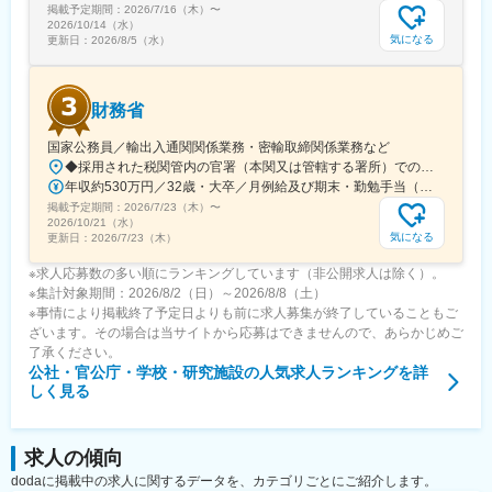
掲載予定期間：
2026/7/16（木）
〜
2026/10/14（水）
気になる
更新日：
2026/8/5（水）
財務省
国家公務員／輸出入通関関係業務・密輸取締関係業務など
◆採用された税関管内の官署（本関又は管轄する署所）での勤務となります。採用後は、他の官署に転勤（含、住居を異にする転勤）することもあります。【参考】税関の管轄区域https://www.customs.go.jp/zeikan/zeikan-kankatsu.pdf【各税関の本関（本部）の所在地】・函館税関本関（北海道函館市海岸町24-4）・東京税関本関（東京都江東区青海2-7-11）・横浜税関本関（神奈川県横浜市中区海岸通1-1）・名古屋税関本関（愛知県名古屋市港区入船2-3-12）・大阪税関本関（大阪府大阪市港区築港4-10-3）・神戸税関本関（兵庫県神戸市中央区新港町12-1）・門司税関本関（福岡県北九州市門司区西海岸町1-3-10）・長崎税関本関（長崎県長崎市出島町1-36）・沖縄地区税関本関（沖縄県那覇市おもろまち2-1-1 6F）
年収約530万円／32歳・大卒／月例給及び期末・勤勉手当（東京都特別区勤務） ※上記モデル例は、参考であり、個人の経歴や業務内容等を踏まえての算定
掲載予定期間：
2026/7/23（木）
〜
2026/10/21（水）
気になる
更新日：
2026/7/23（木）
※求人応募数の多い順にランキングしています（非公開求人は除く）。
※集計対象期間：2026/8/2（日）～2026/8/8（土）
※事情により掲載終了予定日よりも前に求人募集が終了していることもご
ざいます。その場合は当サイトから応募はできませんので、あらかじめご
了承ください。
公社・官公庁・学校・研究施設
の人気求人ランキングを詳
しく見る
求人の傾向
dodaに掲載中の求人に関するデータを、カテゴリごとにご紹介します。