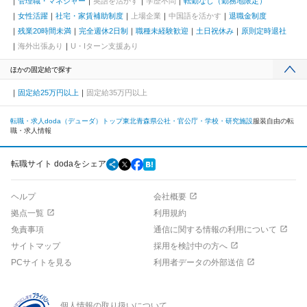
管理職・マネジャー
英語を活かす
学歴不問
転勤なし（勤務地限定）
女性活躍
社宅・家賃補助制度
上場企業
中国語を活かす
退職金制度
残業20時間未満
完全週休2日制
職種未経験歓迎
土日祝休み
原則定時退社
海外出張あり
U・Iターン支援あり
ほかの固定給で探す
固定給25万円以上
固定給35万円以上
転職・求人doda（デューダ）トップ
東北
青森県
公社・官公庁・学校・研究施設
服装自由の転
職・求人情報
転職サイト dodaをシェア
ヘルプ
会社概要
拠点一覧
利用規約
免責事項
通信に関する情報の利用について
サイトマップ
採用を検討中の方へ
PCサイトを見る
利用者データの外部送信
個人情報の取り扱いについて