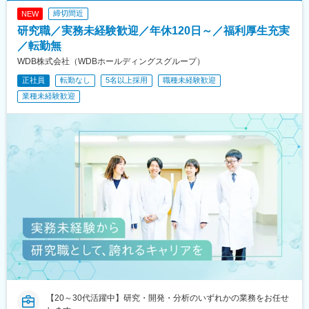
締切間近
NEW
研究職／実務未経験歓迎／年休120日～／福利厚生充実
／転勤無
WDB株式会社（WDBホールディングスグループ）
正社員
転勤なし
5名以上採用
職種未経験歓迎
業種未経験歓迎
【20～30代活躍中】研究・開発・分析のいずれかの業務をお任せ