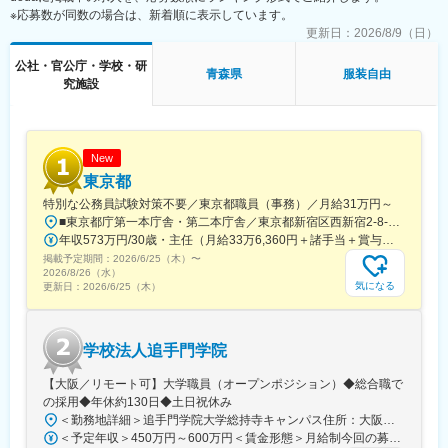
※応募数が同数の場合は、新着順に表示しています。
旧居留地・大丸前駅、山陽明石駅、山陽姫路駅、田町駅(岡山県)、
胡町駅、眉山ロープウェイ山麓駅、瓦町駅、長者ケ平駅、平和通
更新日：
2026/8/9（日）
駅、西鉄福岡駅、めがね橋駅、花畑町駅、高見橋駅、旭橋駅、大
公社・官公庁・学校・研
通駅、仙台駅、千葉中央駅、立川南駅、二重橋前駅、電鉄富山
青森県
服装自由
究施設
駅・エスタ前駅、仁愛女子高校駅、新静岡駅、浜松駅、駅前大通
駅、名鉄名古屋駅、四日市駅、烏丸御池駅、大阪梅田駅(阪神線)、
貿易センター駅、西新町駅、手柄駅、新西大寺町筋駅、立町駅、
高松築港駅、東雲口駅、天神南駅、市役所駅(長崎県)、通町筋駅、
鹿児島中央駅、美栄橋駅
New
東京都
特別な公務員試験対策不要／東京都職員（事務）／月給31万円～
■東京都庁第一本庁舎・第二本庁舎／東京都新宿区西新宿2-8-1 ※東京都庁本庁舎のほか、都内の出先事業所などに配属される場合があります。 ※配属される部署によってリモートワークの相談も可能です。 ◎アクセス・「JR新宿駅」（西口から徒歩約10分）・都営地下鉄大江戸線「都庁前駅」・新宿駅西口（地下バスのりば）から都営バス（都庁循環）「都庁第一本庁舎」、「都庁第二本庁舎」、「都議会議事堂」下車・JR新宿駅西改札「新宿駅西口」バス停から「西参道方面」行きの新宿WEバス乗車、「新宿ワシントンホテル前」下車※禁煙対策：敷地内禁煙
年収573万円/30歳・主任（月給33万6,360円＋諸手当＋賞与） 年収694万円/35歳・課長代理（月給40万3,560円＋諸手当＋賞与）
掲載予定期間：
2026/6/25（木）
〜
2026/8/26（水）
気になる
更新日：
2026/6/25（木）
学校法人追手門学院
【大阪／リモート可】大学職員（オープンポジション）◆総合職で
の採用◆年休約130日◆土日祝休み
＜勤務地詳細＞追手門学院大学総持寺キャンパス住所：大阪府茨木市太田東芝町1-1 受動喫煙対策：屋内全面禁煙変更の範囲：会社の定める事業所
＜予定年収＞450万円～600万円＜賃金形態＞月給制今回の募集における初年度の最低保証額です。経験年数によって決定します。＜賃金内訳＞月額（基本給）：262,900円～328,700円＜月給＞262,900円～328,700円＜昇給有無＞有＜残業手当＞有＜給与補足＞年収は賞与込(※残業代は含まれていません。)賞与は今年度実績で年間5ヶ月分支給されています。賃金はあくまでも目安の金額であり、選考を通じて上下する可能性があります。月給(月額)は固定手当を含めた表記です。