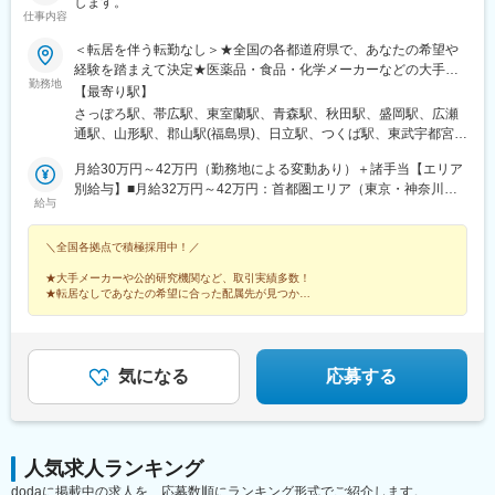
します。
仕事内容
＜転居を伴う転勤なし＞★全国の各都道府県で、あなたの希望や
経験を踏まえて決定★医薬品・食品・化学メーカーなどの大手企
勤務地
業・地元優良企業や、有名大学、公的研究機関のラボで、ご希望
【最寄り駅】
とご経験を踏まえ、ご活躍いただきます。◆あなたのご希望の職
さっぽろ駅、帯広駅、東室蘭駅、青森駅、秋田駅、盛岡駅、広瀬
種、勤務地などをお伺いして配属先を選定します。◆現住所、も
通駅、山形駅、郡山駅(福島県)、日立駅、つくば駅、東武宇都宮
しくはご希望の居住地から、転居なしで配属を行います。＜配属
駅、高崎駅、館林駅、大宮駅(埼玉県)、熊谷駅、川越駅、柏駅、京
先＞北海道・東北・首都圏・北関東・東海・北信越・関西・中
月給30万円～42万円（勤務地による変動あり）＋諸手当【エリア
成千葉駅、五井駅、根津駅、立川北駅、大手町駅(東京都)、町田
国・四国・九州の各都道府県※受動喫煙対策：屋内禁煙※自動車通
別給与】■月給32万円～42万円：首都圏エリア（東京・神奈川・
駅、京急川崎駅、桜木町駅、平塚駅、新潟駅、春日山駅、松本
給与
勤OK
埼玉・千葉）、東海エリア（愛知・静岡・三重・岐阜）、関西エ
駅、長野駅、甲府駅、地鉄ビル前駅、北鉄金沢駅、福井城址大名
リア（大阪府・京都府・兵庫・奈良・滋賀・和歌山）■月給31万
町駅、沼津駅、静岡駅、第一通り駅、名鉄岐阜駅、豊田市駅、知
＼全国各拠点で積極採用中！／
円～41万円：北関東エリア（茨城・群馬・栃木）、北信越エリア
多半田駅、新川駅(愛知県)、名古屋駅、あすなろう四日市駅、彦根
（富山・石川・福井・長野・新潟・山梨）■月給30万円～40万
駅、草津駅(滋賀県)、烏丸駅、近鉄奈良駅、茨木駅、千里中央駅
★大手メーカーや公的研究機関など、取引実績多数！
円：北海道・東北エリア（北海道・青森・秋田・岩手・宮城・山
(大阪モノレール)、大阪駅、堺東駅、和歌山駅、三田駅(兵庫県)、
★転居なしであなたの希望に合った配属先が見つかる
形・福島）、中国・四国エリア（広島・岡山・山口・鳥取・島
★丁寧な研修があるから安心◎福利厚生も充実！
三宮・花時計前駅、西神中央駅、明石駅、加古川駅、姫路駅、播
★年間休日120日以上
根・香川・愛媛・高知・徳島）、九州エリア（福岡・長崎・熊
州赤穂駅、鳥取駅、岡山駅前駅、倉敷駅、八丁堀駅(広島県)、福山
本・大分・佐賀・宮崎・鹿児島・沖縄）※ご経験・能力などを考慮
駅、徳山駅、宇部新川駅、堀詰駅、徳島駅、片原町駅(香川県)、新
の上、決定いたします。
居浜駅、大街道駅、小倉駅(福岡県)、天神駅、大分駅、桜町駅(長
気になる
応募する
崎県)、熊本城・市役所前駅、宮崎駅、鹿児島中央駅前駅、県庁前
駅(沖縄県)、札幌駅、あおば通駅、上熊谷駅、千葉駅、東大前駅、
立川駅、東京駅、川崎駅、西松本駅、市役所前駅(長野県)、電気ビ
ル前駅、金沢駅、足羽山公園口駅、日吉町駅、新浜松駅、岐阜
人気求人ランキング
駅、新豊田駅、半田駅、札木駅、近鉄名古屋駅、近鉄四日市駅、
dodaに掲載中の求人を、応募数順にランキング形式でご紹介します。
四条駅(京都市営)、奈良駅、千里中央駅(北大阪急行)、西梅田駅、