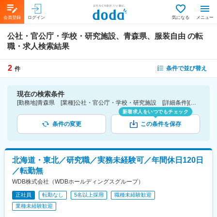
会員登録
ログイン
気になる
メニュー
公社・官公庁・学校・研究施設、青森県、服装自由
の転
職・求人検索結果
2
条件で並び替え
件
現在の検索条件
[勤務地]青森県 [業種]公社・官公庁・学校・研究施設 [詳細条件](会社・職場の環境)服装自由
新着求人をいつでもチェック
条件の変更
この条件を保存
北海道・東北／研究職／実務未経験可／年間休日120日
／転勤無
WDB株式会社（WDBホールディングスグループ）
正社員
転勤なし
5名以上採用
職種未経験歓迎
業種未経験歓迎