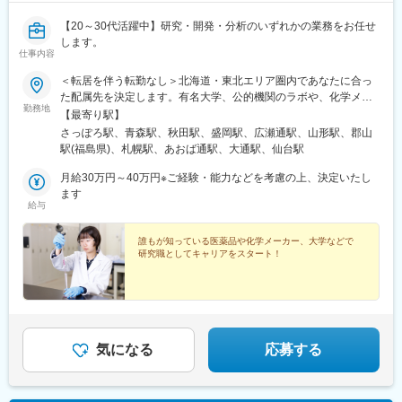
【20～30代活躍中】研究・開発・分析のいずれかの業務をお任せ
します。
仕事内容
＜転居を伴う転勤なし＞北海道・東北エリア圏内であなたに合っ
た配属先を決定します。有名大学、公的機関のラボや、化学メー
勤務地
カーなどの地元優良企業で、ご希望とご経験を踏まえ、ご活躍い
【最寄り駅】
ただきます。◆あなたのご希望の職種、勤務地などをお伺いして
さっぽろ駅、青森駅、秋田駅、盛岡駅、広瀬通駅、山形駅、郡山
配属先を選定します。◆現住所、もしくはご希望の居住地から、
駅(福島県)、札幌駅、あおば通駅、大通駅、仙台駅
転居なしで配属を行います。＜配属エリア＞・北海道・青森県・
秋田県・岩手県・宮城県・山形県・福島県※自動車通勤OK※受動喫
月給30万円～40万円※ご経験・能力などを考慮の上、決定いたし
煙対策：屋内禁煙
ます
給与
誰もが知っている医薬品や化学メーカー、大学などで
研究職としてキャリアをスタート！
気になる
応募する