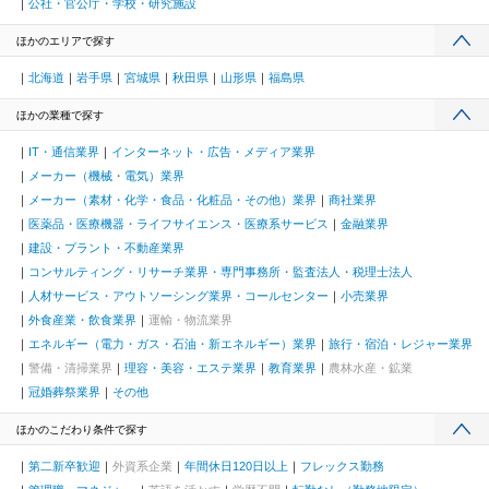
公社・官公庁・学校・研究施設
ほかのエリアで探す
北海道
岩手県
宮城県
秋田県
山形県
福島県
ほかの業種で探す
IT・通信業界
インターネット・広告・メディア業界
メーカー（機械・電気）業界
メーカー（素材・化学・食品・化粧品・その他）業界
商社業界
医薬品・医療機器・ライフサイエンス・医療系サービス
金融業界
建設・プラント・不動産業界
コンサルティング・リサーチ業界・専門事務所・監査法人・税理士法人
人材サービス・アウトソーシング業界・コールセンター
小売業界
外食産業・飲食業界
運輸・物流業界
エネルギー（電力・ガス・石油・新エネルギー）業界
旅行・宿泊・レジャー業界
警備・清掃業界
理容・美容・エステ業界
教育業界
農林水産・鉱業
冠婚葬祭業界
その他
ほかのこだわり条件で探す
第二新卒歓迎
外資系企業
年間休日120日以上
フレックス勤務