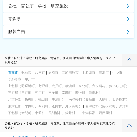
公社・官公庁・学校・研究施設
青森県
服装自由
公社・官公庁・学校・研究施設、青森県、服装自由の転職・求人情報をエリアで
絞り込む
青森市
弘前市
八戸市
黒石市
五所川原市
十和田市
三沢市
むつ市
つがる市
平川市
上北郡（野辺地町、七戸町、六戸町、横浜町、東北町、六ヶ所村、おいらせ町）
三戸郡（三戸町、五戸町、田子町、南部町、階上町、新郷村）
北津軽郡（板柳町、鶴田町、中泊町）
南津軽郡（藤崎町、大鰐町、田舎館村）
東津軽郡（平内町、今別町、蓬田村、外ヶ浜町）
西津軽郡（鰺ヶ沢町、深浦町）
下北郡（大間町、東通村、風間浦村、佐井村）
中津軽郡（西目屋村）
公社・官公庁・学校・研究施設、青森県、服装自由の転職・求人情報を業種で絞
り込む