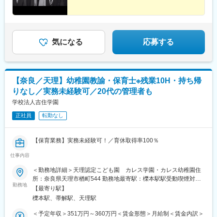
例】※奈良市内勤務の場合の地域手当含む※この他、扶養手当、住
居手当、通勤手当、期末・勤勉手当などがそれぞれの条件に応じ
て支給されます。■月額：30万2,388円／31歳／大学卒業後民間企
業等における職務経験が9年■月額：32万6,648円／38歳／大学卒
業後民間企業等における職務経験が16年■月額：35万7,929円／45
気になる
応募する
歳／大学卒業後民間企業等における職務経験が23年
【奈良／天理】幼稚園教諭・保育士※残業10H・持ち帰
りなし／実務未経験可／20代の管理者も
学校法人吉住学園
正社員
転勤なし
【保育業務】実務未経験可！／育休取得率100％
仕事内容
■仕事詳細：生後6か月～５歳児の園児の各クラス１０～２０人程
度を２～６人の保育教諭で担当していただきます。具体的には、
＜勤務地詳細＞天理認定こども園 カレス学園・カレス幼稚園住
１教育や保育業務、２連絡帳の記入、３保護者対応、４園内の衛
所：奈良県天理市楢町544 勤務地最寄駅：櫟本駅駅受動喫煙対
生清掃などです。
勤務地
策：敷地内全面禁煙
【最寄り駅】
櫟本駅、帯解駅、天理駅
■保育の方針:数、漢字。マーチングなどの学習の土台を築く就学
前教育
＜予定年収＞351万円～360万円＜賃金形態＞月給制＜賃金内訳＞