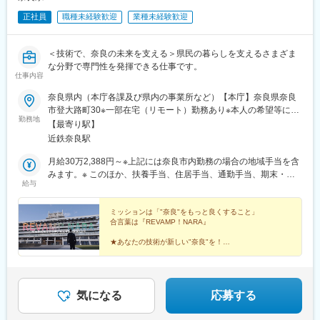
正社員
職種未経験歓迎
業種未経験歓迎
＜技術で、奈良の未来を支える＞県民の暮らしを支えるさまざま
な分野で専門性を発揮できる仕事です。
仕事内容
奈良県内（本庁各課及び県内の事業所など）【本庁】奈良県奈良
市登大路町30※一部在宅（リモート）勤務あり※本人の希望等に応
勤務地
じて県外勤務の可能性あり※大阪、京都からも通いやすい！
【最寄り駅】
近鉄奈良駅
月給30万2,388円～※上記には奈良市内勤務の場合の地域手当を含
みます。※ このほか、扶養手当、住居手当、通勤手当、期末・勤
給与
勉手当などがそれぞれの条件に応じて支給されます。※ 初任給
は、採用前の経歴などに応じて加算されることがあります。※ 具
体的な金額は試験合格後に決定されるため、試験合格前の個別の
ミッションは「"奈良"をもっと良くすること」
合言葉は『REVAMP！NARA』
お問合せには回答できませんのでご了承ください。【初任給月額
例】※奈良市内勤務の場合の地域手当含む※この他、扶養手当、住
★あなたの技術が新しい"奈良"を！
居手当、通勤手当、期末・勤勉手当などがそれぞれの条件に応じ
★多様な分野で専門スキルを発揮！
★DX・インフラ・まちづくりを技術で推進！
て支給されます。■月額：30万2,388円／31歳／大学卒業後民間企
業等における職務経験が9年■月額：32万6,648円／38歳／大学卒
業後民間企業等における職務経験が16年■月額：35万7,929円／45
気になる
応募する
歳／大学卒業後民間企業等における職務経験が23年