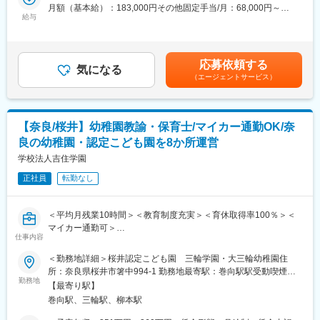
月額（基本給）：183,000円その他固定手当/月：68,000円～
■働き方
給与
77,000円＜月給＞251,000円～260,000円＜昇給有無＞有＜残業手
＜勤務時間/シフト制＞月～金：7:50～18:00の間での交代制/土曜
当＞有＜給与補足＞・昇給：年1回(4月)・賞与：年2回(7月・12
日：8:00～17:00（4週間に一度） ※延長保育あり（7：00から／
月) ※前年2～5ヵ月程度※その他手当担任手当10,000円・調整手
19：00まで）
当8,000円・処遇改善Ⅰ手当20,000円・処遇改善Ⅱ手当20,000
応募依頼する
＜クラス＞「０～１歳」「２歳」「３～５歳」に分かれます。
気になる
円・処遇改善Ⅲ手当10,000円・四大卒手当9,000円）賃金はあく
（エージェントサービス）
までも目安の金額であり、選考を通じて上下する可能性がありま
■キャリアパス
す。月給(月額)は固定手当を含めた表記です。
最初は先輩のサポート業務を行っていきます。1~2年で担任を目
指します。将来的には、主幹教諭や副主幹教諭として教育指導の
【奈良/桜井】幼稚園教諭・保育士/マイカー通勤OK/奈
改善及び充実する業務に携わっていただきます。20代から管理職
良の幼稚園・認定こども園を8か所運営
としてご活躍されている方もいらっしゃいます。
学校法人吉住学園
■組織構成
正社員
転勤なし
学園前学園は30名の保育教諭がいます。30～50代：15名、26～
29歳：11名、20～24歳：4名
＜平均月残業10時間＞＜教育制度充実＞＜育休取得率100％＞＜
■一日のスケジュール
マイカー通勤可＞
〇0～1歳と2歳：
仕事内容
・７時 登校
■仕事詳細：生後6か月～５歳児の園児の各クラス１０～２０人程
＜勤務地詳細＞桜井認定こども園 三輪学園・大三輪幼稚園住
・９時 朝の会とおやつ
度を２～６人の保育教諭で担当していただきます。具体的には、
所：奈良県桜井市箸中994-1 勤務地最寄駅：巻向駅駅受動喫煙対
・10時 外遊びなどの設定保育
１教育や保育業務、２連絡帳の記入、３保護者対応、４園内の衛
勤務地
策：敷地内全面禁煙
・11時 給食
【最寄り駅】
生清掃などです。
・13時 午睡
巻向駅、三輪駅、柳本駅
・15時帰りの会とおやつ
■保育の方針:数、漢字。マーチングなどの学習の土台を築く就学