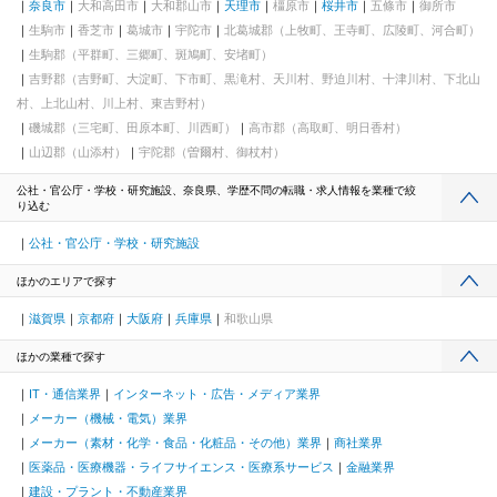
奈良市
大和高田市
大和郡山市
天理市
橿原市
桜井市
五條市
御所市
生駒市
香芝市
葛城市
宇陀市
北葛城郡（上牧町、王寺町、広陵町、河合町）
生駒郡（平群町、三郷町、斑鳩町、安堵町）
吉野郡（吉野町、大淀町、下市町、黒滝村、天川村、野迫川村、十津川村、下北山
村、上北山村、川上村、東吉野村）
磯城郡（三宅町、田原本町、川西町）
高市郡（高取町、明日香村）
山辺郡（山添村）
宇陀郡（曽爾村、御杖村）
公社・官公庁・学校・研究施設、奈良県、学歴不問の転職・求人情報を業種で絞
り込む
公社・官公庁・学校・研究施設
ほかのエリアで探す
滋賀県
京都府
大阪府
兵庫県
和歌山県
ほかの業種で探す
IT・通信業界
インターネット・広告・メディア業界
メーカー（機械・電気）業界
メーカー（素材・化学・食品・化粧品・その他）業界
商社業界
医薬品・医療機器・ライフサイエンス・医療系サービス
金融業界
建設・プラント・不動産業界