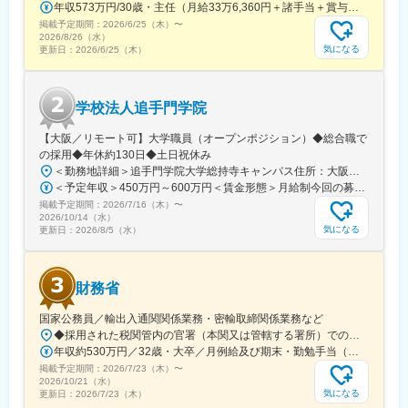
年収573万円/30歳・主任（月給33万6,360円＋諸手当＋賞与） 年収694万円/35歳・課長代理（月給40万3,560円＋諸手当＋賞与）
・７時 登校
掲載予定期間：
2026/6/25（木）
〜
・９時 朝の会とおやつ
2026/8/26（水）
・10時 外遊びなどの設定保育
気になる
更新日：
2026/6/25（木）
・11時 給食
・13時 午睡
・15時帰りの会とおやつ
学校法人追手門学院
・16時から自由保育
・18時延長保育
【大阪／リモート可】大学職員（オープンポジション）◆総合職で
・19時終了
の採用◆年休約130日◆土日祝休み
＜勤務地詳細＞追手門学院大学総持寺キャンパス住所：大阪府茨木市太田東芝町1-1 受動喫煙対策：屋内全面禁煙変更の範囲：会社の定める事業所
〇3～5歳：
＜予定年収＞450万円～600万円＜賃金形態＞月給制今回の募集における初年度の最低保証額です。経験年数によって決定します。＜賃金内訳＞月額（基本給）：262,900円～328,700円＜月給＞262,900円～328,700円＜昇給有無＞有＜残業手当＞有＜給与補足＞年収は賞与込(※残業代は含まれていません。)賞与は今年度実績で年間5ヶ月分支給されています。賃金はあくまでも目安の金額であり、選考を通じて上下する可能性があります。月給(月額)は固定手当を含めた表記です。
・7時 登園
掲載予定期間：
2026/7/16（木）
〜
・9時 外遊び
2026/10/14（水）
・10時 朝の会や設定保育
気になる
更新日：
2026/8/5（水）
・11時 漢字絵本やワーク
・12時 給食
・13時 午睡
財務省
・14時 設定保育
・15時 おやつ
国家公務員／輸出入通関関係業務・密輸取締関係業務など
・16時 自由保育
◆採用された税関管内の官署（本関又は管轄する署所）での勤務となります。採用後は、他の官署に転勤（含、住居を異にする転勤）することもあります。【参考】税関の管轄区域https://www.customs.go.jp/zeikan/zeikan-kankatsu.pdf【各税関の本関（本部）の所在地】・函館税関本関（北海道函館市海岸町24-4）・東京税関本関（東京都江東区青海2-7-11）・横浜税関本関（神奈川県横浜市中区海岸通1-1）・名古屋税関本関（愛知県名古屋市港区入船2-3-12）・大阪税関本関（大阪府大阪市港区築港4-10-3）・神戸税関本関（兵庫県神戸市中央区新港町12-1）・門司税関本関（福岡県北九州市門司区西海岸町1-3-10）・長崎税関本関（長崎県長崎市出島町1-36）・沖縄地区税関本関（沖縄県那覇市おもろまち2-1-1 6F）
・18時 延長保育
年収約530万円／32歳・大卒／月例給及び期末・勤勉手当（東京都特別区勤務） ※上記モデル例は、参考であり、個人の経歴や業務内容等を踏まえての算定
・19時 終了
掲載予定期間：
2026/7/23（木）
〜
2026/10/21（水）
気になる
更新日：
2026/7/23（木）