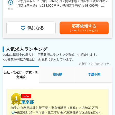
＜予定年収＞351万円～360万円＜賃金形態＞月給制＜賃金内訳＞
・16時から自由保育
前教育
月額（基本給）：183,000円その他固定手当/月：68,000円～
・18時延長保育
給与
77,000円＜月給＞251,000円～260,000円＜昇給有無＞有＜残業手
・19時終了
■働き方
当＞有＜給与補足＞・昇給：年1回(4月)・賞与：年2回(7月・12
＜勤務時間/シフト制＞月～金：7:50～18:00の間での交代制/9時間
月) ※前年2～5ヵ月程度※その他手当担任手当10,000円・調整手
〇3～5歳：
勤務。土曜日：8:00～17:00（4週間に一度） ※延長保育あり
当8,000円・処遇改善Ⅰ手当20,000円・処遇改善Ⅱ手当20,000
・7時 登園
応募依頼する
（7：00から／19：00まで）
気になる
円・処遇改善Ⅲ手当10,000円・四大卒手当9,000円）賃金はあく
・9時 外遊び
（エージェントサービス）
＜クラス＞「０～１歳」「２歳」「３～５歳」に分かれます。
までも目安の金額であり、選考を通じて上下する可能性がありま
・10時 朝の会や設定保育
す。月給(月額)は固定手当を含めた表記です。
・11時 漢字絵本やワーク
■キャリアパス
・12時 給食
最初は先輩のサポート業務を行っていきます。1~2年で担任を目
・13時 午睡
人気求人ランキング
指します。将来的には、主幹教諭や副主幹教諭として教育指導の
・14時 設定保育
dodaに掲載中の求人を、応募数順にランキング形式でご紹介します。
改善及び充実する業務に携わっていただきます。20代から管理職
・15時 おやつ
※応募数が同数の場合は、新着順に表示しています。
としてご活躍されている方もいらっしゃいます。
・16時 自由保育
更新日：
2026/8/8（土）
・18時 延長保育
■組織構成
・19時 終了
公社・官公庁・学校・研
学園前学園は30名の保育教諭がいます。30～50代：15名、26～
奈良県
学歴不問
究施設
29歳：11名、20～24歳：4名
■特徴
新人研修、園内研修、園外研修や希望者には自己啓発研修など、
充実した研修制度があります。そのため、保育士としての経験が
New
無い方やブランクのある方でも安心してご活躍いただけます。
東京都
特別な公務員試験対策不要／東京都職員（事務）／月給31万円～
■一日のスケジュール
■東京都庁第一本庁舎・第二本庁舎／東京都新宿区西新宿2-8-1 ※東京都庁本庁舎のほか、都内の出先事業所などに配属される場合があります。 ※配属される部署によってリモートワークの相談も可能です。 ◎アクセス・「JR新宿駅」（西口から徒歩約10分）・都営地下鉄大江戸線「都庁前駅」・新宿駅西口（地下バスのりば）から都営バス（都庁循環）「都庁第一本庁舎」、「都庁第二本庁舎」、「都議会議事堂」下車・JR新宿駅西改札「新宿駅西口」バス停から「西参道方面」行きの新宿WEバス乗車、「新宿ワシントンホテル前」下車※禁煙対策：敷地内禁煙
〇0～1歳と2歳：