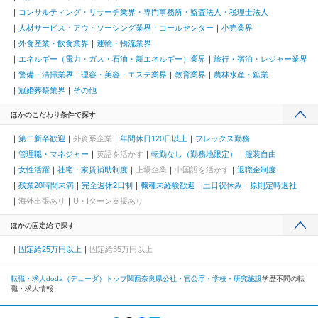
コンサルティング・リサーチ業界・専門事務所・監査法人・税理士法人
人材サービス・アウトソーシング業界・コールセンター
小売業界
外食産業・飲食業界
運輸・物流業界
エネルギー（電力・ガス・石油・新エネルギー）業界
旅行・宿泊・レジャー業界
警備・清掃業界
理容・美容・エステ業界
教育業界
農林水産・鉱業
冠婚葬祭業界
その他
ほかのこだわり条件で探す
第二新卒歓迎
外資系企業
年間休日120日以上
フレックス勤務
管理職・マネジャー
英語を活かす
転勤なし（勤務地限定）
服装自由
女性活躍
社宅・家賃補助制度
上場企業
中国語を活かす
退職金制度
残業20時間未満
完全週休2日制
職種未経験歓迎
土日祝休み
原則定時退社
海外出張あり
U・Iターン支援あり
ほかの固定給で探す
固定給25万円以上
固定給35万円以上
転職・求人doda（デューダ）トップ
関西
奈良県
公社・官公庁・学校・研究施設
学歴不問の転
職・求人情報