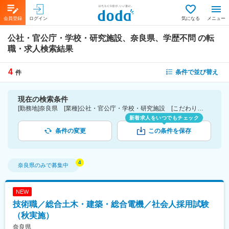
会員登録
ログイン
気になる
メニュー
公社・官公庁・学校・研究施設、奈良県、学歴不問
の転
職・求人検索結果
4
条件で並び替え
件
現在の検索条件
[勤務地]奈良県 [業種]公社・官公庁・学校・研究施設 [こだわり条件ピックアップ]学歴不問 [詳細条件](募集・採用情報)学歴不問
新着求人をいつでもチェック
条件の変更
この条件を保存
奈良県
のみで募集中
NEW
技術職／総合土木・建築・総合電機／社会人採用試験
（秋実施）
奈良県