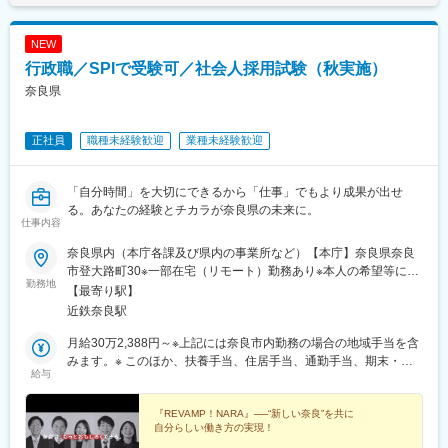
NEW
行政職／SPIで受験可／社会人採用試験（秋実施）
奈良県
正社員
職種未経験歓迎
業種未経験歓迎
「自分時間」を大切にできるから「仕事」でもより成果が出せ
る。あなたの経験とチカラが奈良県の未来に。
仕事内容
奈良県内（本庁各課及び県内の事業所など）【本庁】奈良県奈良
市登大路町30※一部在宅（リモート）勤務あり※本人の希望等に応
勤務地
じて県外勤務の可能性あり※大阪、京都からも通いやすい！
【最寄り駅】
近鉄奈良駅
月給30万2,388円～※上記には奈良市内勤務の場合の地域手当を含
みます。※ このほか、扶養手当、住居手当、通勤手当、期末・勤
給与
勉手当などがそれぞれの条件に応じて支給されます。※ 初任給
は、採用前の経歴などに応じて加算されることがあります。※ 具
体的な金額は試験合格後に決定されるため、試験合格前の個別の
『REVAMP！NARA』──“新しい奈良”を共に
自分らしい働き方の実現！
お問合せには回答できませんのでご了承ください。【初任給月額