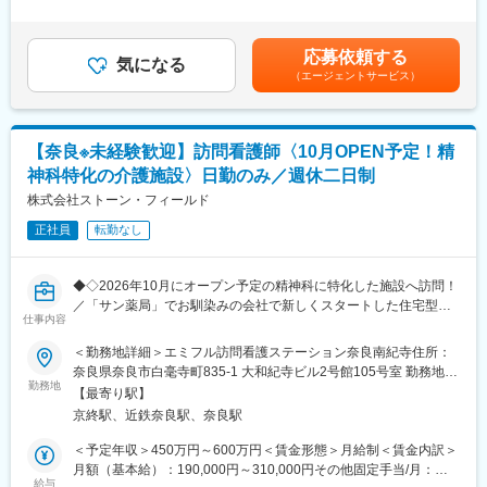
ご経験やスキル、ご希望に応じて、段階的に業務をお任せしてい
所運営を行います。※上司がメンターとなり手厚いサポートがござ
外労働の残業手当は追加支給＜月給＞240,000円～265,000円（一
きます。
います。
律手当を含む）＜昇給有無＞有＜残業手当＞有＜給与補足＞■賞与
・介護報酬請求業務（レセプト業務）：併設する訪問介護ステー
■本配属後
実績：年2回（4月・9月）■昇給：年1回(10月）賃金はあくまでも
応募依頼する
ションの利用実績データ入力、国保連への請求データ作成・チェ
・各事業所の課題や目的に合わせてマネジメント業務に専念頂き
気になる
目安の金額であり、選考を通じて上下する可能性があります。月
（エージェントサービス）
ック業務
ます。
給(月額)は固定手当を含めた表記です。
・受付・来客対応：ご入居者様のご家族やケアマネジャーなど、
※独り立ち後はリモート×出社も可
来訪者への受付対応
・電話対応：ご家族様や関係機関からのお問い合わせ対応
【キャリアパス（例）】
【奈良※未経験歓迎】訪問看護師〈10月OPEN予定！精
・各種事務業務：備品管理・発注、各種書類の整理・ファイリン
・医療介護スタッフ（2週間程度の基礎研修必要資格取得、現場業
神科特化の介護施設〉日勤のみ／週休二日制
グ、小口現金管理など
務）
・入居者様・ご家族様への対応：毎月の利用料に関する請求書発
株式会社ストーン・フィールド
・サービスリーダー（入社3カ月～※研修期間）
行や各種ご案内業務
・サービス提供責任者（入社半年／年収420～650万円）
正社員
転勤なし
・サービスマネージャー（入社1年／年収560～700万円）
■ポジションの特徴：
・エリアマネージャー（入社1年～／年収700～800万円）
幅広くぎ業務を担当するため、介護施設を支える重要なバックオ
・ブロックマネージャー（年収800～900万円）
◆◇2026年10月にオープン予定の精神科に特化した施設へ訪問！
フィスポジションです。
・ゼネラルマネージャー（年収900～1200万円）
／「サン薬局」でお馴染みの会社で新しくスタートした住宅型有
施設スタッフやご利用者様、ご家族様、ケアマネジャーなど多く
仕事内容
料老人ホーム／転勤無し・年休120日・残業10時間とワークライ
の方と関わる機会があり、事務スキルに加えてコミュニケーショ
変更の範囲：会社の定める業務
フバランスを整えられる環境◎◆◇
＜勤務地詳細＞エミフル訪問看護ステーション奈良南紀寺住所：
ン力も活かしながら活躍いただけます。未経験からでも介護事務
奈良県奈良市白毫寺町835-1 大和紀寺ビル2号館105号室 勤務地最
の専門知識を身につけ、着実にスキルアップできる環境です。
■採用背景：
勤務地
寄駅：万葉まほろば線／京終駅受動喫煙対策：屋内全面禁煙変更
【最寄り駅】
2026年10月に、精神障がい・知的障がい・認知症の方を主な対象
の範囲：無
■評価制度：
京終駅、近鉄奈良駅、奈良駅
とした精神科特化型の住宅型有料老人ホームを新たに開設する予
毎年個人ごとに目標を設定し、その達成に向けた行動や成果を評
定です。
＜予定年収＞450万円～600万円＜賃金形態＞月給制＜賃金内訳＞
価する目標管理制度を導入しています。目標達成に向けたプロセ
これに伴い、施設利用者様への支援を目的とした訪問看護ステー
月額（基本給）：190,000円～310,000円その他固定手当/月：
スや日々の取り組みも重視しており、一人ひとりの頑張りを適正
ションを新規立ち上げることとなりました。
給与