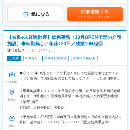
に取り組み、すべての人びとの幸福実現を目指します。
含む）＜昇給有無＞有＜残業手当＞有＜給与補足＞■年1回の査定
【業務内容】
有■賞与：年2回※前職給与を考慮※経験・スキル・スタートポジシ
・部門の運営、売上管理
応募依頼する
気になる
ョンにおいて異なる※評価により昇格・昇給あり※エリアにより地
・営業活動
（エージェントサービス）
域加算手当分が異なる※時間外手当は別途全額支給賃金はあくまで
・サービス提供管理・保守
も目安の金額であり、選考を通じて上下する可能性があります。
・ご利用者様やご家族へのヒアリング、サービス設計・立上げ
月給(月額)は固定手当を含めた表記です。
・ケアマネージャーや医療機関、福祉事業所、行政等との調整
【奈良※未経験歓迎】総務事務〈10月OPEN予定の介護
・スタッフの採用・指導・育成
・各種プロジェクトへの参加
施設〉◆転勤無し／年休120日／残業10H程◎
※担当エリアは選考時の希望を考慮の上、決定します。
株式会社ストーン・フィールド
【入社直後の流れ】
正社員
転勤なし
職種未経験歓迎
業種未経験歓迎
入社後は首都圏（東京・神奈川・埼玉）、福岡、大阪、兵庫のい
ずれかの事業所にて、6か月間のマネージャー養成研修を行いま
◆◇2026年10月にオープン予定！キレイな施設で働けます！／
す。
「サン薬局」でお馴染みの会社で新しくスタートした住宅型有料
■入社～1カ月目
仕事内容
老人ホーム／転勤無し・年休120日・残業10時間とワークライフ
・業界未経験者でもゼロから学ぶことができる基礎研修／必要資
バランスを整えられる環境◎◆◇
格取得。なお、資格取得のための費用は当社負担となります。
＜勤務地詳細＞エミフル奈良南紀寺住所：奈良県奈良市南紀寺町
■1～3か月目
四丁目119番地の１ 勤務地最寄駅：JR桜井線／京終駅受動喫煙対
■採用背景：
・OJTを受けながら日勤・夜勤両方の介護現場での業務をお任せ
勤務地
策：屋内全面禁煙変更の範囲：無
【最寄り駅】
新設する住宅型有料老人ホームにて、組織の体制強化のため、バ
します。
京終駅、近鉄奈良駅、奈良駅
ックオフィスからサポートいただけるスタッフを採用する運びと
※研修終了後は現場業務は無くなるため日勤のみ
なりました。
■3～6か月目
＜予定年収＞325万円～400万円＜賃金形態＞月給制＜賃金内訳＞
・マネージャー業務を学んでいただきます。ピープルマネジメン
月額（基本給）：220,000円～235,000円固定残業手当/月：
■業務内容：
トだけでなく、売上管理や各事業所が目標を達成するための事業
給与
20,000円～30,000円（固定残業時間10時間0分/月）超過した時間