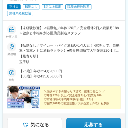
正社員
転勤なし
5名以上採用
職種未経験歓迎
業種未経験歓迎
【未経験歓迎】＜転勤無／年休120日／完全週休2日／残業月18h
＞健康と幸福を創る医薬品製造スタッフ
仕事内容
【転勤なし／マイカー・バイク通勤OK／I.C近く×駅チカで、自動
車・電車ともに通勤ラクラク】■奈良県御所市大字茅原220-1【ア
勤務地
クセス】◎JR和歌山線 玉手駅より徒歩約10分◎近鉄御所線 御所
【最寄り駅】
駅より徒歩約25分◎京奈和道路（大和御所道路） 御所ICを降りて
玉手駅
右方向約1分※受動喫煙対策：屋外喫煙所あり※無料駐車場完備
【25歳】年収354万9,500円
【30歳】年収435万5,000円
給与
＼働きやすさの整った環境で、健康に働こう♪／
◎年休120日以上／完全週休2日／残業月18h
◎有給休暇の平均年間取得日数：13日
◎創業108年の安定基盤／大手企業との取引も多数！
◎賞与年3回（昨年度実績4カ月分）
◎手当・福利厚生充実／転勤なし
気になる
応募する