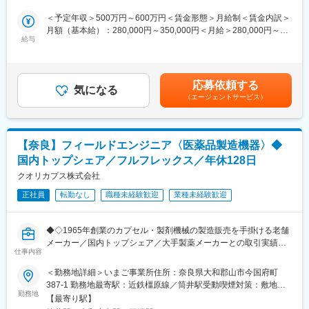
現在、お客様からの引き合いが増加しており、対応力強化が急務
覚えてもらいます。より大きく成長してもらうために、介護スキ
です。また今後は、海外展開にもさらに注力していき事業成長を
ル向上のための「ケアマイスター制度」やマネジメント研修など
＜予定年収＞500万円～600万円＜賃金形態＞月給制＜賃金内訳＞
進めていくため、体制強化を目的とした採用を行います。
も行っております。
月額（基本給）：280,000円～350,000円＜月給＞280,000円～
給与
350,000円＜昇給有無＞有＜残業手当＞有＜給与補足＞■上記年収
■業務内容
■キャリアパスに関して：
は、ご本人のご年齢・ご経験・スキル・保有資格等により検討い
・お客様とのスケジュール調整
施設長⇒エリアマネージャー⇒部長と実績に応じてステップアッ
たします。■賞与：年2回（4月、10月）支給・業績連動型賞与■出
・工事仕様書、工事計画書の作成
プいただきます。
張手当:1日5000円あり※年間45万円程度賃金はあくまでも目安の
応募依頼する
・工事報告書の作成
気になる
金額であり、選考を通じて上下する可能性があります。月給(月額)
（エージェントサービス）
・部品の発注及び出荷
■スーパー・コートについて：
は固定手当を含めた表記です。
・印字テスト 等
「スーパー・コートがあるから老後が安心だ」と思って頂く事を
使命としています。その為に私たちは常に安全・清潔・イキイキ
■業務の特徴・やりがい
した生活を提供すると共にご家族の気持ちになって、親身にお世
【奈良】フィールドエンジニア〈医薬品製造機器〉◆
「セミオーダーメイド方式」を採用しており、お客様ニーズに応
話を致します。求める人物像は「自律型感動人間」。お客様と働
国内トップシェア／フルフレックス／年休128日
える新製品開発を行えることが同社の強みです。
く仲間に感謝と感動の気持ちを持って接し、自身で考える事で人
そのため、フィールドエンジニア業務においても、機械構造の理
クオリカプス株式会社
間的成長を求め続けます。
解が不可欠です。改良が必要な際は、機械ごとに原因を探りなが
正社員
転勤なし
職種未経験歓迎
業種未経験歓迎
ら仕組みを把握し、業務を進めることで、技術的なスキルアップ
変更の範囲：会社の定める業務
が可能です。
◆◇1965年創業のカプセル・製剤機械の製造販売を手掛ける老舗
■入社後の流れ
メーカー／国内トップシェア／大手製薬メーカーとの取引実績多
入社後は現場先輩社員のOJT(半年～1年間)のもと、少しづつ同社
仕事内容
数／新製品開発に注力できる環境／フルフレックス・リモート勤
のフィールドエンジニア業務を学んでいただきます。ゆくゆくは
務可／年休128日でワークライフバランス◎◆◇
＜勤務地詳細＞いまご事業所住所：奈良県大和郡山市今国府町
簡単な部品の設計や、図面の作成をお任せする可能性もございま
387-1 勤務地最寄駅：近鉄橿原線／筒井駅受動喫煙対策：敷地内
す。
■採用背景：
勤務地
全面禁煙
【最寄り駅】
現在、お客様からの引き合いが増加しており、対応力強化が急務