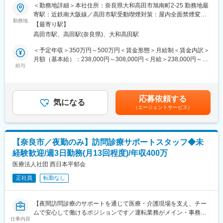
事担当者などの管理部門など
＜勤務地詳細＞本社住所：奈良県大和高田市旭南町2-25 勤務地最
■採用背景：
（３）手厚い研修体制でスキルアップができます：製品研修、ス
寄駅：近鉄南大阪線／高田市駅受動喫煙対策：屋内全面禁煙変更
業務拡大に伴い、26年度に新工場を設立予定です。そのため今回
キル研修、学術研修と、国内最大手だからこそ仕事に必要な知識
勤務地
の範囲：会社の定める事業所
【最寄り駅】
は増員募集を行い、組織の体制強化を図ります。
やスキルをしっかりと身に付けられる研修制度があります。MRと
高田市駅、高田駅(奈良県)、大和高田駅
してのスキルのみならず、データ分析、マーケティングなど多角
■業務内容：
的にヘルスケアのプロフェッショナル人材を育成する研修制度を
＜予定年収＞350万円～500万円＜賃金形態＞月給制＜賃金内訳＞
医薬品及び医薬部外品の製造及び販売を行っている当社にて、以
整備しています。
月額（基本給）：238,000円～308,000円＜月給＞238,000円～
下の業務をお任せします。
給与
308,000円＜昇給有無＞有＜残業手当＞有＜給与補足＞※面接を通
先輩社員の教育のもと、ご経験に応じて少しずつお任せしていく
【IQVIAサービシーズジャパンについて】
して、スキル・経験等を考慮のうえ月給を決定します。※上記の他
予定です。
・世界100以上の国と地域／8万人の社員が、医薬品の臨床開発～
に、物価調整手当、資格手当、家族手当、住宅手当、通勤手当、
※当社の開発品目の大部分が内服固形錠剤となります。
プロモーションに携わり、市場を流通するほぼすべての医薬品に
役職手当、皆勤手当、残業手当などあり■賞与：年3回（4、8、12
応募依頼する
（1）製造所におけるGMPの運用管理、改善業務
関与しています
気になる
月）■昇給：年1回（4月）賃金はあくまでも目安の金額であり、
（エージェントサービス）
（2）変更管理・逸脱管理・文書管理・自己点検業務
・日本においても業界トップシェアを誇り、常時100以上のPJが
選考を通じて上下する可能性があります。月給(月額)は固定手当を
（3）OEM委託元等の顧客対応
稼働しています
含めた表記です。
（4）行政や製造販売業者の監査、査察に対する対応
（5）GQP取決めなどの契約業務
【奈良市／夜勤のみ】訪問診療サポートスタッフ◆未
変更の範囲：会社の定める業務
経験歓迎/週3日勤務(月13回程度)/年収400万
■製品紹介：
ドラックストアやテレビCMで聴き馴染みのある、ビタミン剤、漢
医療法人社団 西日本平郁会
方製剤、トローチ、かぜ薬、胃腸薬など自社ブランド商品に加え
正社員
転勤なし
て、様々なお客様のニーズに対応したPB製品を開発・供給してい
ます。
【夜間訪問診療のサポートを通じて医療・介護現場を支え、チー
■キャリアパス：
ムで安心して働けるポジションです／運転業務がメイン・事務作
同社は全社的に若い世代が活躍しているため、入社時は若手の方
仕事内容
業もあり／メリハリのある働き方が可能】