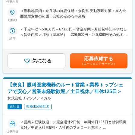
変更の範囲：会社の定める業務
仕事内容
で未経験歓迎◇
「進取・持続・感謝」の社訓のもと、社員の物心両面の幸福と、
過去、飲食店店長や販売サービス経験者など入社しております！
人々の健康への貢献を両立させる姿勢を大切にしており、腰を据
＜勤務地詳細＞奈良県の施設住所：奈良県 受動喫煙対策：屋内全
えて専門性を高めたい薬剤師の方に適した環境です。
面禁煙変更の範囲：会社の定める事業所
■業務概要
勤務地
【スーパー・コートがあるから老後が安心】をミッションにかか
変更の範囲：会社の定める業務
＜予定年収＞536万円～671万円＜賃金形態＞月給制特記事項なし
げている当社にて、施設運営をお任せいたします。チャレンジの
＜賃金内訳＞月額（基本給）：226,800円～246,800円その他固定
精神を社内でかかげており、自身でやりたい事ができるような社
給与
手当/月：100,000円＜月給＞326,800円～346,800円＜昇給有無＞
内制度・風土がございます。
有＜残業手当＞無＜給与補足＞■年収内訳：月給＋賞与（年2回）
※月給：348,800円～■昇給：年1回＜モデル年収＞年収670万円/エ
■業務詳細
リアマネージャー（入社5年目）年収800万円/部長（入社10年
・施設スタッフの勤怠管理とモチベーションマネジメント
応募依頼する
気になる
目）賃金はあくまでも目安の金額であり、選考を通じて上下する
・入居者様の満足度向上のための施策立案・実施
（エージェントサービス）
可能性があります。月給(月額)は固定手当を含めた表記です。
・自治体スタッフや近隣住民との交流など、幅広いコミュニケー
ション
・ご入居者や、そのご家族との親密なコミュニケーション
【奈良】眼科医療機器のルート営業＜業界トップシェ
※夜間対応や呼び出しなどはほとんどございません。
アで安心／営業未経験歓迎／土日祝休／年休125日＞
■入社後の流れ
株式会社リィツメディカル
まずは副施設長として、現場業務を学んでいただきます。
配属先の施設には、約30～40名のスタッフがいますので、スタッ
正社員
職種未経験歓迎
フと協力して施設運営にあたります。
＜営業未経験歓迎！／完全週休2日制・年間休日125日と就労環境
■教育制度
良好／中途入社者8割・入社後のフォローも充実＞
当社では“人材は人財”という考えのもと、研修体制を充実させてい
仕事内容
ます。