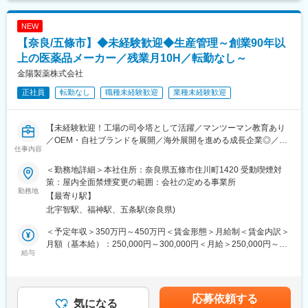
NEW
【奈良/五條市】◆未経験歓迎◆生産管理～創業90年以
上の医薬品メーカー／残業月10H／転勤なし～
金陽製薬株式会社
正社員
転勤なし
職種未経験歓迎
業種未経験歓迎
【未経験歓迎！工場の司令塔として活躍／マンツーマン教育あり
／OEM・自社ブランドを展開／海外展開を進める成長企業◎／残
仕事内容
業月10H／転勤無】
＜勤務地詳細＞本社住所：奈良県五條市住川町1420 受動喫煙対
■仕事内容
策：屋内全面禁煙変更の範囲：会社の定める事業所
栄養ドリンクや漢方関連製品を展開する当社にて、生産管理業務
勤務地
【最寄り駅】
をお任せします。生産管理は、製品づくりがスムーズに進むよう
北宇智駅、福神駅、五条駅(奈良県)
製造スケジュールや原材料の手配を行う仕事です。製造部門や取
引先と連携しながら、モノづくりを支えていただきます。
＜予定年収＞350万円～450万円＜賃金形態＞月給制＜賃金内訳＞
月額（基本給）：250,000円～300,000円＜月給＞250,000円～
＜具体的な業務＞
給与
300,000円＜昇給有無＞有＜残業手当＞有＜給与補足＞■昇給あり
・原材料や資材の在庫確認
■賞与あり※年2回■役職手当主任：6,000円～賃金はあくまでも目
・製造スケジュールの調整
安の金額であり、選考を通じて上下する可能性があります。月給
・原材料や資材の発注業務
(月額)は固定手当を含めた表記です。
応募依頼する
・取引先との納期確認、調整
気になる