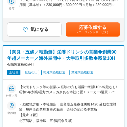
体制です。製造部門と密に連携しながら、生産活動全体を支えて
既存顧客への営業がほとんどで、新製品の提案、価格交渉やカタ
月額（基本給）：230,000円～300,000円＜月給＞230,000円～
います。
ログを持参した製品の紹介や営業などを行います。
給与
300,000円＜昇給有無＞有＜残業手当＞有＜給与補足＞■昇給あり
またOEMの受注の場合には、メーカーの方から製品のニーズにつ
■賞与あり※年2回賃金はあくまでも目安の金額であり、選考を通
■働き方
いてのヒアリングを行い、処方に向けて準備を行います。
じて上下する可能性があります。月給(月額)は固定手当を含めた表
・残業は月平均10時間程度と少なく、プライベートとの両立がし
・出張：1w,2wに1回のペースで発生します。宿泊有で関東（東
記です。
やすい環境です。
応募依頼する
京・北関東）の顧客のもとへ伺います。
気になる
・生産管理部門は9名体制の少数精鋭組織のため、一人ひとりが裁
（エージェントサービス）
・海外輸出…基本専門商社を通じたやり取りです。メールや電話
量を持ちながら業務に取り組んでいます。
でのやり取りがメインで、輸出に関わる手続きなどは別部署が行
・長年勤務する社員も多く、退職理由は定年退職やライフイベン
います。
トによるものが中心です。腰を据えて働ける環境が整っていま
※入社後1年ほど、当社製品を学ぶために製造での勤務を行ってい
す。
【奈良・五條／転勤無】栄養ドリンクの営業◆創業90
ただきます。
年超メーカー／海外展開中・大手取引多数◆残業10H
■海外展開について
■製品（栄養ドリンク）について：
金陽製薬株式会社
当社では国内事業に加え、タイ・ベトナムを中心とした海外展開
・製造している品目：約130品目あります。
を推進しています。現在は海外市場への進出に向けた取り組みを
正社員
転勤なし
職種未経験歓迎
業種未経験歓迎
・主力：「Angelica」シリーズ（和漢栄養ドリンク）
進めており、品質を強みとした商品展開を目指しています。安定
全国の自衛隊（陸海空）の基地（駐屯地）でも当社の栄養ドリン
した事業基盤のもと、新たな市場や商品開発にも積極的に挑戦し
クが取り扱われています。
ています。。
【栄養ドリンク等の営業/未経験の方も活躍中/残業10h/転勤なし/
・OEM：全国のドラッグストアやスーパーなどに展開しており、
昭和6年創業/漢方のメッカ奈良を本社に置くメーカー/購買・バイ
身近なところに広く流通しています！
仕事内容
変更の範囲：会社の定める業務
ヤー経験ある方歓迎◎】
＜勤務地詳細＞本社住所：奈良県五條市住川町1420 受動喫煙対
■今後の事業について：
■業務内容
策：屋内全面禁煙変更の範囲：会社の定める事業所
当社の栄養ドリンク剤を海外へ展開する計画を進めており、現在
・メーカーへの直取引もしくは専門商社との営業を行っていただ
勤務地
は香港の日系企業からの引き合いを受け、取引を開始していま
【最寄り駅】
きます。
す。タイ・ベトナムを中心に市場調査を進めており、海外でも需
北宇智駅、福神駅、五条駅(奈良県)
＜具体的には＞
要が拡大する栄養ドリンク分野において、日本製ならではの高品