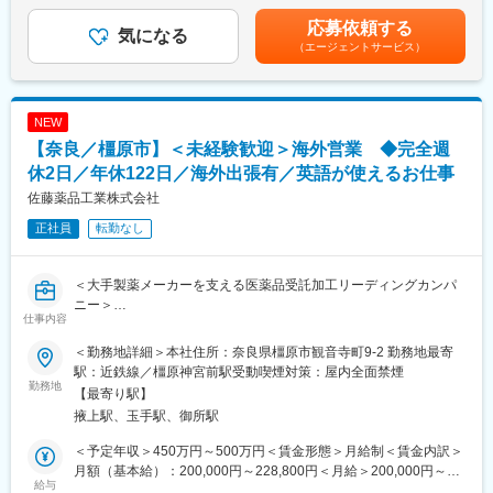
■入社後の流れ：
通じて上下する可能性があります。月給(月額)は固定手当を含めた
応募依頼する
▼現場研修（2週間）
◆医療事務スタッフのマネジメント
気になる
表記です。
まずは介護の現場に入り、現場の介護スタッフが日々、どんな働
（エージェントサービス）
受託先医療機関で働くスタッフが安心して働ける環境を整え、現
きをしているか「見て学ぶ」期間からはじまります。
場のマネージャーと一緒にサービスクオリティの向上に努めま
↓
す。
▼OJT研修（2カ月）
・現場責任者（病院マネージャー、リーダー）のサポートと育成
NEW
配属先の先輩社員に同行し、医療機関の方々とのコミュニケーシ
・面談、部署ミーティング等による適切な人員配置の調整/実行
【奈良／橿原市】＜未経験歓迎＞海外営業 ◆完全週
ョンの取り方や、利用者様・ご家族様へのご案内のコツなどを学
・労務管理、モチベーション管理、定着率向上施策の実施
びます。慣れてきたら簡単なサポート業務もお任せし、少しずつ
休2日／年休122日／海外出張有／英語が使えるお仕事
できることを増やしていただく想定です。
◆収支・運営管理
佐藤薬品工業株式会社
↓
・担当案件の売上・コスト管理
研修期間は約3カ月の想定ですが、あなたの成長度にあわせて調整
正社員
転勤なし
・IT・DX活用による人件費最適化や運用改善の検討・提案
可能です。
・医療法規やコンプライアンスの遵守状況の確認・指導
＜大手製薬メーカーを支える医薬品受託加工リーディングカンパ
変更の範囲：会社の定める業務
◆現場オペレーションの統括
ニー＞
・医療事務業務全体の進行管理（受付、会計、診療報酬請求（レ
仕事内容
セプト）、電子カルテ管理等）
■職務概要：
・トラブル・クレーム発生時のエスカレーション対応
＜勤務地詳細＞本社住所：奈良県橿原市観音寺町9-2 勤務地最寄
錠剤やカプセル剤などの内服固形剤を主に受託加工する当社に
・新規受託案件の立ち上げ支援、プロセス管理
駅：近鉄線／橿原神宮前駅受動喫煙対策：屋内全面禁煙
て、自社ブランドの健康食品・化粧品等の営業をお任せします。
勤務地
【最寄り駅】
主に既存顧客の深耕営業
■所属長より
掖上駅、玉手駅、御所駅
(取引拡大)をミッションに活躍いただく予定です。
本ポジションは、クライアント対応、病院スタッフのマネジメン
トなど、人とのコミュニケーションが多く発生する業務内容で
＜予定年収＞450万円～500万円＜賃金形態＞月給制＜賃金内訳＞
■業務詳細：
す。個人での業務よりも、チームで目標を達成することや課題に
月額（基本給）：200,000円～228,800円＜月給＞200,000円～
（1）社内業務
給与
対応することに、やりがいや達成感を覚える方を歓迎いたしま
228,800円＜昇給有無＞有＜残業手当＞有＜給与補足＞■上記は想