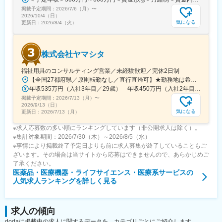
変更の範囲：会社の定める業務
掲載予定期間：
2026/7/6（月）
〜
2026/10/4（日）
気になる
更新日：
2026/8/4（火）
株式会社ヤマシタ
福祉用具のコンサルティング営業／未経験歓迎／完休2日制
【全国27都府県／原則転勤なし／直行直帰可】★勤務地は希望を考慮★拠点により車通勤OK※充足状況により、ご希望の勤務地での募集が終了している場合があります。※転居を伴う転勤の有無は、半年ごとに希望を伺い、選択いただけます。■東北■・宮城県（仙台市）■関東■・東京都（東京23区など）・神奈川県（横浜市など）・埼玉県（さいたま市など）・千葉県（千葉市など）・茨城県（水戸市）・栃木県（宇都宮市／足利市）・群馬県（前橋市）■東海■・愛知県（名古屋市／豊田市／豊橋市／小牧市）・静岡県（静岡市／浜松市／沼津市／焼津市／富士市）・岐阜県（岐阜市）・三重県（四日市市）■信越・北陸■・長野県（長野市）・山梨県（甲府市）・石川県（金沢市）・富山県（富山市）・福井県（福井市）■関西■・大阪府・兵庫県（神戸市／尼崎市／姫路市）・京都府（京都市）・奈良県（奈良市／天理市）・滋賀県（大津市／彦根市）・和歌山県（和歌山市／田辺市）■中国■・広島県（広島市）・岡山県（岡山市）■四国■・香川県（高松市）■九州■・福岡県（福岡市）
年収535万円（入社3年目／29歳） 年収450万円（入社2年目／26歳）
掲載予定期間：
2026/7/13（月）
〜
2026/9/13（日）
気になる
更新日：
2026/7/13（月）
※求人応募数の多い順にランキングしています（非公開求人は除く）。
※集計対象期間：2026/7/30（木）～2026/8/5（水）
※事情により掲載終了予定日よりも前に求人募集が終了していることもご
ざいます。その場合は当サイトから応募はできませんので、あらかじめご
了承ください。
医薬品・医療機器・ライフサイエンス・医療系サービス
の
人気求人ランキングを詳しく見る
求人の傾向
dodaに掲載中の求人に関するデータを、カテゴリごとにご紹介します。