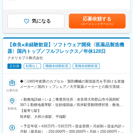
110,000円固定残業手当/月：30,000円（固定残業時間10時間0分/
に評価する仕組みが整っています。
ご利用者様一人ひとりに寄り添った支援を通じて、精神科領域に
月）超過した時間外労働の残業手当は追加支給＜月給＞330,000
強みを持つ事業所づくりを推進していただくことを期待していま
円～450,000円（一律手当を含む）＜昇給有無＞有＜残業手当＞
■社風：
す。
有＜給与補足＞■賞与実績：年2回（4月・9月）■昇給：年1回(10
風通しが良く、部署や役職を問わず気軽に相談・意見交換ができ
応募依頼する
気になる
月）■想定年収【看護師/1年】・入職1年目 450万円・入職5年目
る環境です。社内コミュニケーションも活発で、チームワークを
（エージェントサービス）
■業務内容：
510万円【管理者/3年】・入職1年目 550万円・入職3年目 600万
大切にしながら業務を進めています。
ご利用者様の安心した生活と自立支援を目的とした看護業務をお
円賃金はあくまでも目安の金額であり、選考を通じて上下する可
任せします。医師や施設スタッフ、関係機関と連携しながら継続
能性があります。月給(月額)は固定手当を含めた表記です。
■福利厚生充実：
的な支援を行っていただきます。
福利厚生倶楽部への加入、エクシブホテルの利用、誕生日ケーキ
【奈良※未経験歓迎】ソフトウェア開発〈医薬品製造機
・ご利用者様の心身状態の観察・服薬管理・日常生活支援
のプレゼント、新年会・歓迎会など社内イベント費用の会社負担
器〉国内トップ／フルフレックス／年休128日
・医師の指示に基づく精神症状への対応
など、福利厚生制度が充実しています。
・記録・報告書作成
クオリカプス株式会社
また、社員同士の交流を深める機会として、BBQ、社長宅での蟹
・ご家族や関係機関との連携・相談対応
パーティー、ゴルフ、ボウリングといった社内イベントも開催さ
正社員
転勤なし
職種未経験歓迎
業種未経験歓迎
・関係性を大切にした継続的な支援
れており、部署を超えたコミュニケーションが生まれる風土があ
ります。
■働き方：
◆◇1965年創業のカプセル・製剤機械の製造販売を手掛ける老舗
◎週休2日制・日勤のみのため、生活リズムを整えながら無理なく
変更の範囲：無
メーカー／国内トップシェア／大手製薬メーカーとの取引実績多
働くことができます。ご家族やご友人との予定も調整しやすく、
仕事内容
数／新製品開発に注力できる環境／フルフレックス・リモート勤
ワークライフバランスを大切にしたい方にも働きやすい環境で
務可／年休128日でワークライフバランス◎◆◇
＜勤務地詳細＞いまご事業所住所：奈良県大和郡山市今国府町
す。
387-1 勤務地最寄駅：近鉄橿原線／筒井駅受動喫煙対策：敷地内
◎スタッフ同士の連携を大切にしており、困ったときはお互いに
■採用背景：
勤務地
全面禁煙
フォローし合いながら業務を進めています。チームワークを重視
【最寄り駅】
現在、お客様からの引き合いが増加しており、対応力強化が急務
した風土の中で、安心して業務に取り組むことができます。
筒井駅、大和小泉駅、平端駅
です。また今後は、海外展開にもさらに注力していき事業成長を
◎新たに立ち上がる訪問看護ステーションだからこそ、スタッフ
進めていくため、体制強化を目的とした採用を行います。
＜予定年収＞430万円～530万円＜賃金形態＞月給制＜賃金内訳＞
全員で意見を出し合いながら、利用者様にもスタッフにも選ばれ
月額（基本給）：250,000円～300,000円＜月給＞250,000円～
る事業所づくりを目指しています。事業の立ち上げフェーズに興