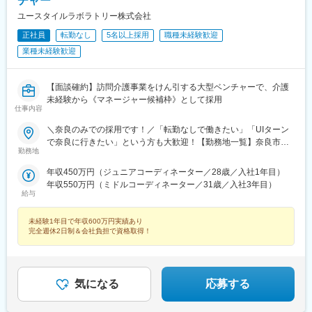
チャー
ユースタイルラボラトリー株式会社
正社員
転勤なし
5名以上採用
職種未経験歓迎
業種未経験歓迎
【面談確約】訪問介護事業をけん引する大型ベンチャーで、介護
未経験から《マネージャー候補枠》として採用
仕事内容
＼奈良のみでの採用です！／「転勤なしで働きたい」「UIターン
で奈良に行きたい」という方も大歓迎！【勤務地一覧】奈良市、
勤務地
大和高田市、大和郡山市、天理市、橿原市、桜井市、御所市、生
駒市、香芝市、平群町、三郷町、斑鳩町、安堵町、川西町、三宅
年収450万円（ジュニアコーディネーター／28歳／入社1年目）
町、田原本町、上牧町、王寺町、広陵町、河合町、葛城市※希望勤
年収550万円（ミドルコーディネーター／31歳／入社3年目）
務地を踏まえて配属決定します※受動喫煙対策あり＝＝＝☆将来的
給与
に全国のご希望勤務地へUIターン可能・初期費用会社負担等の移
住支援あり（規定有）・UIターン転勤希望者への年間の支援あり
未経験1年目で年収600万円実績あり
（規定有）☆マイカー通勤手当あり（1回200円）
完全週休2日制＆会社負担で資格取得！
気になる
応募する