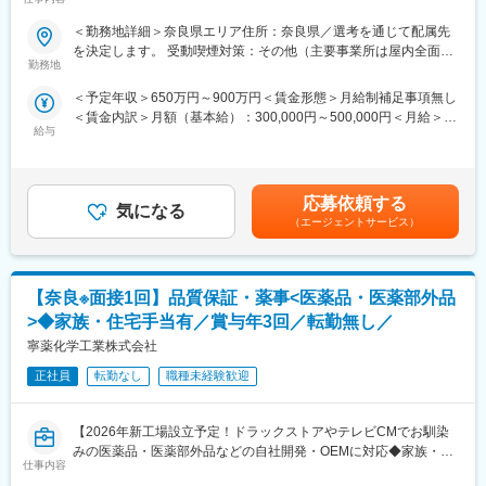
ャリアパスがございます◆◇
＜勤務地詳細＞奈良県エリア住所：奈良県／選考を通じて配属先
■入社実績：
【具体的な業務詳細】
を決定します。 受動喫煙対策：その他（主要事業所は屋内全面禁
直近中途でご入社された方に関して「ドラッグストアでの店舗ス
国内トップクラスのプロジェクト受託実績を誇る当社の一員とし
勤務地
煙）変更の範囲：会社の定める事業所
タッフ」「地銀での個人向け窓口営業」ご経験の方等がおられま
て、医薬品PJなどを中心にクライアントビジネス拡大に貢献して
す。充実した研修制度で未経験からでも活躍できる環境が整って
＜予定年収＞650万円～900万円＜賃金形態＞月給制補足事項無し
いただきます。
おります。
＜賃金内訳＞月額（基本給）：300,000円～500,000円＜月給＞
・担当エリアの訪問医療施設のターゲティング、担当医療施設へ
給与
300,000円～500,000円＜昇給有無＞有＜残業手当＞無＜給与補足
の訪問計画作成、担当医療施設への訪問、医療従事者とのリレー
■配属先組織構成(営業職)：
＞【残業手当について】管理監督者の承認の上、研究会、顧客と
ション構築
５名在籍
の会議等が発生する場合、別途残業手当支給する。【補足】プロ
・卸への訪問、同行、卸 MSとのリレーション構築
∟所長、営業メンバー２名(20代男性)、事務２名
ジェクト稼働手当(35,000円)、外勤日当（1日1,500円／外勤3.5時
・医療従事者向けの説明会の企画・実施、医師同士のコミュニケ
応募依頼する
気になる
間以上）■変動賞与制（6月・12月・3月）※平均実績6ヶ月分■イン
ーション推進のための研究会・勉強会の立ち上げ、講演会の企
（エージェントサービス）
■社風：
センティブ：3月（対象者）賃金はあくまでも目安の金額であり、
画・運営 等
・「笑顔あふれる職場」を掲げる社風に加え、各営業所を
選考を通じて上下する可能性があります。月給(月額)は固定手当を
※勤務地については、選考内で希望を伺ったうえで決定します。
CEO（代表取締役）自ら定期的に訪問するなど、風通しの良い会
含めた表記です。
社です。
【奈良※面接1回】品質保証・薬事<医薬品・医薬部外品
＼IQVIAでMRとして働く魅力／
・社内プレゼン大会、運動会などの社内イベントや自己啓発を目
（１）充実の待遇：同業他社の中でも平均給与の高さや非課税の
>◆家族・住宅手当有／賞与年3回／転勤無し／
的とした読書習慣化への取り組みを通じて、自発的、多面的に成
日当の支給の他、退職金や団体保険制度、単身赴任手当や月1回の
寧薬化学工業株式会社
長できる機会が数多くあります。
帰省交通費の支給など福利厚生が充実しており、長期就業される
・各個人にipad・携帯電話・ パソコンが貸与され、クラウド型ビ
社員が多いのも特徴です。
正社員
転勤なし
職種未経験歓迎
ジネスアプリケーション(Salesforce)を活用し、個人では無くチー
（２）豊富なキャリアップの機会があります： MRとして専門性
ムとして皆でサポートしあえる充実した環境で仕事に取り組めま
を磨き、管理職を目指していただく方も多くございますし、社内
す。
【2026年新工場設立予定！ドラックストアやテレビCMでお馴染
公募制度も充実しておりますので、IQVIAが展開している他の事業
みの医薬品・医薬部外品などの自社開発・OEMに対応◆家族・住
部への異動も可能です。
変更の範囲：会社の定める業務
仕事内容
宅手当有り／マイカー通勤可／長期就業が叶う環境◎】
※病院の経営コンサル、医薬品メーカーのマーケティング支援、人