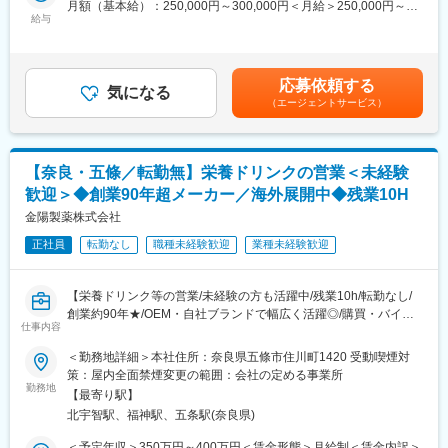
月額（基本給）：250,000円～300,000円＜月給＞250,000円～
ッフによるOJTで基礎から丁寧にサポートします(半年～1年)。
・在庫管理
給与
300,000円＜昇給有無＞有＜残業手当＞有＜給与補足＞■昇給あり
業務の進め方や必要な知識は、実際の仕事を通して無理なく覚え
・納期管理
■賞与あり※年2回■役職手当主任：6,000円～賃金はあくまでも目
ていただけるように段階的にお教えますので、わからないことが
・サプライヤー管理
安の金額であり、選考を通じて上下する可能性があります。月給
あればいつでも質問できる環境です。
・サプライヤー開拓
(月額)は固定手当を含めた表記です。
応募依頼する
・工程指示書の作成
気になる
■組織構成：
（エージェントサービス）
・受発注業務
約30名が在籍しています。
・調達・購買（製品の場合もあれば、部品や資材の場合もあり）
※サプライヤーとの打ち合わせも基本的にオンラインが多く、内勤
■同社について：
の割合がほとんどです。
・2023年10月よりフランスの大手原料メーカーであるロケット社
【奈良・五條／転勤無】栄養ドリンクの営業＜未経験
の傘下に入りました。
歓迎＞◆創業90年超メーカー／海外展開中◆残業10H
＜製品例＞
・同社は「製剤関連機械」（国内トップシェア）、「ハードカプ
・指定医薬部外品「Angelica」シリーズ（和漢栄養ドリンク）
金陽製薬株式会社
セル」（医薬品用カプセル世界シェア2位）2本の事業を有してい
・「ギガントスD3000プラス」
るニッチトップなグローバル企業です。
正社員
転勤なし
職種未経験歓迎
業種未経験歓迎
・婦人薬「ジンホル」など
※全国のドラッグストアやホームセンターなどで販売される製品の
ほか、自衛隊関連商品など特徴的な製品も展開しています。奈良
【栄養ドリンク等の営業/未経験の方も活躍中/残業10h/転勤なし/
県との共同開発による漢方関連製品の開発も進めています。
創業約90年★/OEM・自社ブランドで幅広く活躍◎/購買・バイヤ
仕事内容
ー経験ある方歓迎◎】
■採用背景
＜勤務地詳細＞本社住所：奈良県五條市住川町1420 受動喫煙対
今後の事業拡大を見据えた体制強化のための募集です。将来的に
■業務内容
策：屋内全面禁煙変更の範囲：会社の定める事業所
は部門の中核人材としてご活躍いただくことを期待しています。
・メーカーへの直取引もしくは専門商社との営業を行っていただ
勤務地
【最寄り駅】
きます。
■組織構成：
北宇智駅、福神駅、五条駅(奈良県)
＜具体的には＞
工場全体では27名が在籍しており、そのうち生産管理部門は9名
・商談について：
＜予定年収＞350万円～400万円＜賃金形態＞月給制＜賃金内訳＞