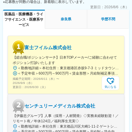
※応募数が同数の場合は、新着順に表示しています。
す。
更新日：
2026/8/6（木）
変更の範囲：会社の定める業務
医薬品・医療機器・ライ
■業務の魅力
奈良県
学歴不問
フサイエンス・医療系サ
医療・介護の最前線で社会貢献を実感できる仕事です。運転・サ
ービス
ポート業務に集中できる環境が整っています。
■教育体制
現場でのOJTやチームによるフォロー体制があり、業界未経験の
富士フイルム株式会社
方も着実に業務を習得できます。
【総合職/ポジションサーチ】日本TOPメーカー/ご経験に合わせて
■就業環境
ポジション打診いたします
週3日夜間勤務（月13日程度）、シフト制で明け休みあり。年末
＜勤務地詳細＞本社住所：東京都港区赤坂9-7-3 ミッドタウン・ウェスト勤務地最寄駅：東京メトロ日比谷線／都営大江戸線／六本木駅受動喫煙対策：敷地内全面禁煙変更の範囲：会社の定める事業所（リモートワーク含む）
年始や特別休暇も充実し、ライフイベントにも柔軟に対応してい
＜予定年収＞600万円～900万円＜賃金形態＞月給制補足事項なし＜賃金内訳＞月額（基本給）：300,000円～500,000円＜月給＞300,000円～500,000円＜昇給有無＞有＜残業手当＞有賃金はあくまでも目安の金額であり、選考を通じて上下する可能性があります。月給(月額)は固定手当を含めた表記です。
ます。車通勤可能・無料駐車場あり。
掲載予定期間：
2026/6/11（木）
〜
2026/9/9（水）
■想定されるキャリアパス
気になる
更新日：
2026/6/30（火）
将来的には訪問診療現場のリーダーや、他拠点への業務拡大サポ
ートなど、幅広いキャリア形成が可能です。
センチュリーメディカル株式会社
■企業の特徴/魅力
東海・関西・九州エリアを中心に、24時間365日体制で在宅医療
【伊藤忠グループ】人事（採用・人材開発）◇実務未経験歓迎！／
を提供し、患者様一人ひとりのニーズに応える柔軟な医療サポー
リモート有／年休124日／福利厚生充実◇
ト体制を構築しています。
＜勤務地詳細＞本社住所：東京都品川区大崎1-11-2 ゲートシティ大崎イーストタワー22Ｆ勤務地最寄駅：JR山手線／大崎駅受動喫煙対策：屋内全面禁煙変更の範囲：会社の定める事業所（リモートワーク含む）
＜予定年収＞500万円～600万円＜賃金形態＞月給制＜賃金内訳＞月額（基本給）：300,000円～350,000円＜月給＞300,000円～350,000円＜昇給有無＞有＜残業手当＞有＜給与補足＞上記年収は、あくまで目安であり、前職・経験を考慮し検討させて頂きます。■昇給：あり■賞与：あり※会社業績と個人業績に応じて算定されます。賃金はあくまでも目安の金額であり、選考を通じて上下する可能性があります。月給(月額)は固定手当を含めた表記です。