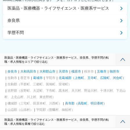
医薬品・医療機器・ライフサイエンス・医療系サービス
奈良県
学歴不問
医薬品・医療機器・ライフサイエンス・医療系サービス、奈良県、学歴不問の転
職・求人情報をエリアで絞り込む
奈良市
大和高田市
大和郡山市
天理市
橿原市
桜井市
五條市
御所市
生駒市
香芝市
葛城市
宇陀市
北葛城郡（上牧町、王寺町、広陵町、河合町）
生駒郡（平群町、三郷町、斑鳩町、安堵町）
吉野郡（吉野町、大淀町、下市町、黒滝村、天川村、野迫川村、十津川村、下北山
村、上北山村、川上村、東吉野村）
磯城郡（三宅町、田原本町、川西町）
高市郡（高取町、明日香村）
山辺郡（山添村）
宇陀郡（曽爾村、御杖村）
医薬品・医療機器・ライフサイエンス・医療系サービス、奈良県、学歴不問の転
職・求人情報を業種で絞り込む