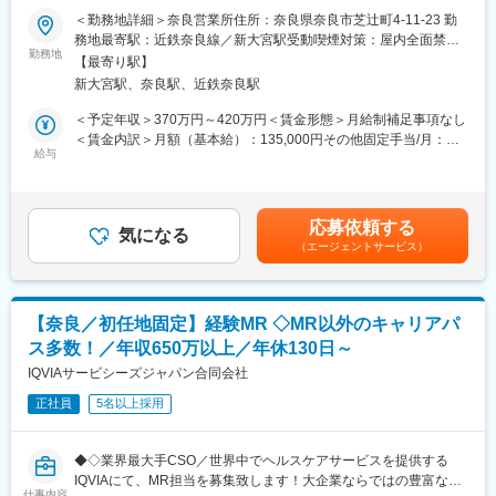
■業務内容：
入社後、最低半年かけて現施設長と共に一日の流れや運営につい
＜勤務地詳細＞奈良営業所住所：奈良県奈良市芝辻町4-11-23 勤
業界トップシェアを誇る眼科ディーラーである同社にて、眼科医
て学びつつ、介護研修や資格取得などを行っていただきます。
務地最寄駅：近鉄奈良線／新大宮駅受動喫煙対策：屋内全面禁煙
療機器の販売・メンテナンスを中心に、クリニックの新規開業ま
エリアマネージャーや先輩施設長についてOJTという形で仕事を
勤務地
変更の範囲：会社の定める事業所
【最寄り駅】
で眼科専門商社としてトータル的なサポートをご担当いただきま
覚えてもらいます。より大きく成長してもらうために、介護スキ
新大宮駅、奈良駅、近鉄奈良駅
す。
ル向上のための「ケアマイスター制度」やマネジメント研修など
・営業手法：ルート営業
も行っております。
＜予定年収＞370万円～420万円＜賃金形態＞月給制補足事項なし
・担当数：15社～20社程度
＜賃金内訳＞月額（基本給）：135,000円その他固定手当/月：
・営業先：病院（大学病院・総合病院・開業医など）
■キャリアパスに関して：
給与
60,900円～68,335円固定残業手当/月：70,245円～72,810円（固
・取り扱い製品：眼科診療に関わる診断機、治療器、システム、
施設長⇒エリアマネージャー⇒部長と実績に応じてステップアッ
定残業時間45時間0分/月）超過した時間外労働の残業手当は追加
消耗品等
プいただきます。
支給＜月給＞266,145円～276,145円（一律手当を含む）＜昇給有
・担当エリア：奈良県内
無＞有＜残業手当＞有＜給与補足＞※上記下限年収より精勤手当、
応募依頼する
■スーパー・コートについて：
気になる
営業日当が規定により別途支給※家族手当、住宅手当は条件を満た
（エージェントサービス）
■入社後の流れ：
「スーパー・コートがあるから老後が安心だ」と思って頂く事を
した場合に別途支給※年収上限は家族手当と住宅手当を含んだ最大
※業界・営業未経験の方もご安心下さい！
使命としています。その為に私たちは常に安全・清潔・イキイキ
額となります■昇給：年1回（4月）■賞与：年2回（7月、12月）■
・会社の研修プログラム並びに取引先メーカーでの研修を通して
した生活を提供すると共にご家族の気持ちになって、親身にお世
インセンティブ：あり賃金はあくまでも目安の金額であり、選考
取引先の困りごとをアシストするために必要な知識・情報を習得
話を致します。求める人物像は「自律型感動人間」。お客様と働
を通じて上下する可能性があります。月給(月額)は固定手当を含め
【奈良／初任地固定】経験MR ◇MR以外のキャリアパ
していただきます。
く仲間に感謝と感動の気持ちを持って接し、自身で考える事で人
た表記です。
ス多数！／年収650万以上／年休130日～
・その他、社会人としての基本的なビジネスマナーを学んだり、
間的成長を求め続けます。
上司の営業に同行（OJT）して現場の知見や経験を得たりと、自
IQVIAサービシーズジャパン合同会社
施設は駅の近くにあり、ご家族が訪れやすい立地条件なので非常
己学習のみならず、支店メンバーの助けを借りながら学べる環境
に喜ばれています。また、グループのスーパーホテルより直送さ
正社員
5名以上採用
が整っています。
れる天然温泉に入浴していただけるのも大きな魅力の一つです。
各施設にはスタッフ30～50名が勤務しています。
■キャリアパス：
◆◇業界最大手CSO／世界中でヘルスケアサービスを提供する
実績や成果を正当に評価される環境でキャリアアップが可能で
変更の範囲：会社の定める業務
IQVIAにて、MR担当を募集致します！大企業ならではの豊富なキ
す。30代での所長登用実績も多数あります。
仕事内容