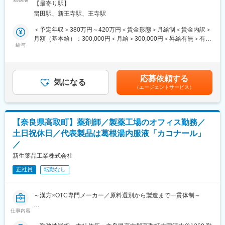
敷地内喫煙可能場所あり変更の範囲：無
最新のIoT技術に注力しており、これまで人の手でアナログに行わ
【最寄り駅】
らせる施設の運営をお願いいたします。
れていた薬剤管理を、全自動で管理、調整、計測、分包まで対応
畠田駅、新王寺駅、王寺駅
前任からしっかり引継ぎを行いますので、未経験の方も安心して
可能にしました。当社の製品やシステムが、24時間止めてはなら
ご応募ください。一緒に「エミフル」を盛り上げてくださる方、
＜予定年収＞380万円～420万円＜賃金形態＞月給制＜賃金内訳＞
ない医療現場の安心安全や、医療従事者の負担軽減に大きく貢献
お待ちしております！
月額（基本給）：300,000円＜月給＞300,000円＜昇給有無＞有＜
しています。
給与
残業手当＞有＜給与補足＞※能力、経験により給与を決定する■昇
◆高いシェアを持つ製品：
■具体的な業務
給：年1回■賞与：年2回■夜勤手当（5,000円）■残業手当賃金はあ
調剤というニッチな分野で、業界トップクラスのシェアを誇る製
【７割】王子施設の運営
くまでも目安の金額であり、選考を通じて上下する可能性があり
品が多数あります。寡占市場だからこそ、競合製品を使っている
・スタッフの教育、研修、マネジメント
ます。月給(月額)は固定手当を含めた表記です。
顧客からいかにシェアを獲得するか試行錯誤する面白さがありま
応募依頼する
・スタッフのシフト管理
気になる
す。
（エージェントサービス）
・面接・入社対応
・サービス管理責任者のフォロー
変更の範囲：会社の定める業務
・問い合わせ・見学対応
・日常生活の支援
【奈良県高取町】薬剤師／製薬工場のオフィス勤務／
【３割】同社の事業計画改善や推進に関わる業務
土日祝休日／代表製品は葛根湯内服液「カコナール」
・他施設責任者との会議／事業としての改善案提示
／
・イベントなどのアイデア出し など
新生薬品工業株式会社
■配属先情報
正社員
転勤なし
事業責任者１名、正職員6名（サービス管理者：1名 支援員：女
性1名、男性4名）、パートさん1６名（支援員）の組織です。
└今回のポジションは管理者候補として、施設運営・マネジメン
～漢方×OTC専門メーカー／原料選別から製造まで一貫体制～
トを行っていただきます。
「エミフル株式会社のことはみんなで話し合って決めよう」とい
仕事内容
■職務内容：
う社風です。
漢方に特化した医薬品の製造における「薬剤師」の資格を活かし
組織的には、ゆくゆくは、30名くらいになる予定です。