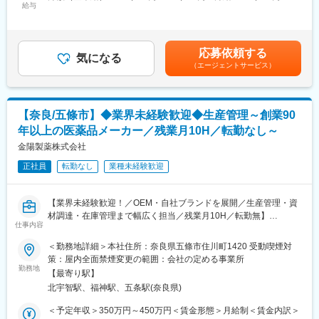
■業務内容：
給与
300,000円＜昇給有無＞有＜残業手当＞有＜給与補足＞■上記年収
味のある方や、一緒に事業を盛り上げていきたい方を歓迎しま
国内・海外の医薬品及び、健康食品メーカー等向けの製剤関連機
は、ご本人のご年齢・ご経験・スキル・保有資格等により検討い
す。
械（錠剤やカプセル製剤に用いるような機械）の新機種の設計・
たします。■賞与：年2回（4月、10月）支給・業績連動型賞与■出
調整・試運転を行います。
張手当:1日5000円あり※年間45万円程度賃金はあくまでも目安の
■福利厚生充実：
応募依頼する
月に一度程、出張で顧客先に向かい現場も感じていただけます。
気になる
金額であり、選考を通じて上下する可能性があります。月給(月額)
福利厚生倶楽部への加入、エクシブホテルの利用、誕生日ケーキ
（エージェントサービス）
は固定手当を含めた表記です。
のプレゼント、新年会・歓迎会など社内イベント費用の会社負担
■業務の特徴・やりがい：
など、福利厚生制度が充実しています。
◎製剤関連機械に関する機械の制御ソフトウェアの開発業務や電
また、社員同士の交流を深める機会として、BBQ、社長宅での蟹
気回路の設計まで担当できる業務の幅は広いです。
パーティー、ゴルフ、ボウリングといった社内イベントも開催さ
【奈良/五條市】◆業界未経験歓迎◆生産管理～創業90
◎エンジニアとして電気だけでなくソフトや機械設計迄関われる
れており、部署を超えたコミュニケーションが生まれる風土があ
年以上の医薬品メーカー／残業月10H／転勤なし～
ことが出来る市場価値の上がるポジションです。
ります。
◎当部門には定期的に他業界からの入社者もおり育成の風土がご
金陽製薬株式会社
ざいます。ご入社直後は管理職や先輩と業務を進めていただきま
変更の範囲：無
正社員
転勤なし
業種未経験歓迎
す。
■同社製品について・特徴：
【業界未経験歓迎！／OEM・自社ブランドを展開／生産管理・資
https://www.qualicaps.co.jp/product/machine/
材調達・在庫管理まで幅広く担当／残業月10H／転勤無】
◎機械の価格は2000万円台～3億円まで幅広く、業界でも国内納
仕事内容
入シェアはトップクラスです。
■仕事内容
＜勤務地詳細＞本社住所：奈良県五條市住川町1420 受動喫煙対
◎当社の製剤機械は、多機能/高機能/使いやすさ/高精度/GMP対応
栄養ドリンクや漢方関連製品を展開する当社にて、生産管理業務
策：屋内全面禁煙変更の範囲：会社の定める事業所
可能といった特長を持ち、カプセル/錠剤の一貫した製造ラインに
をお任せします。生産計画の立案から資材調達、在庫管理まで担
勤務地
対応しています。
【最寄り駅】
当する工場の司令塔ポジションです。約130品目の製品を支えな
北宇智駅、福神駅、五条駅(奈良県)
がら、工場運営全体に関わる経験を積むことができます。
■入社後の流れ：
＜予定年収＞350万円～450万円＜賃金形態＞月給制＜賃金内訳＞
未経験の方でも安心してスタートできるよう、入社後は先輩スタ
＜具体的な業務＞