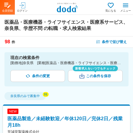
会員登録
ログイン
気になる
メニュー
医薬品・医療機器・ライフサイエンス・医療系サービス、
奈良県、学歴不問
の転職・求人検索結果
98
条件で並び替え
件
現在の検索条件
[勤務地]奈良県 [業種]医薬品・医療機器・ライフサイエンス・医療系サービス [こだわり条件ピックアップ]学歴不問 [詳細条件](募集・採用情報)学歴不問
新着求人をいつでもチェック
条件の変更
この条件を保存
奈良県
のみで募集中
NEW
医薬品製造／未経験歓迎／年休120日／完休2日／残業
月18h
至誠堂製薬株式会社