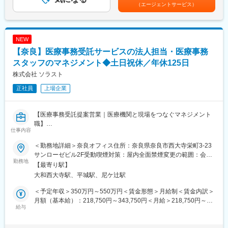
ございません月給241,100円＋インセンティブ ※月平均６万円を
病院やリハビリ施設、居宅介護支援事業所などを定期的に訪問。
・残業は月平均10時間程度と少なく、プライベートとの両立が可
（エージェントサービス）
獲得しています（契約件数により上下あり）※月給にはみなし残業
介護施設へのご入居を検討されている方やそのご家族を紹介して
能です。
手当（13時間分／2万円）を含みます。超過分は別途支給しま
いただきます。
・生産管理部門は少数精鋭組織のため、一人ひとりが裁量を持ち
す。賃金はあくまでも目安の金額であり、選考を通じて上下する
▼施設の案内・説明
ながら業務に取り組んでいます。
可能性があります。月給(月額)は固定手当を含めた表記です。
NEW
入居を検討されている方に対し、なぜ入居を検討しているのか、
・長年勤務する社員も多く、腰を据えて働ける環境が整っていま
どのような設備を利用したいか、どの程度の介護が必要かなどを
【奈良】医療事務受託サービスの法人担当・医療事務
す。
丁寧にヒアリング。その上で、複数の施設の中から、ご要望に合
スタッフのマネジメント◆土日祝休／年休125日
う最適な施設をご案内します。
■キャリアパス
株式会社 ソラスト
＊担当エリア：大阪・京都・奈良・兵庫の各拠点を中心にチーム
生産管理の基礎を身につけた後は、徐々に担当領域を広げながら
で活動を行います。
経験を積んでいただきます。将来的には生産管理部門の中核人材
正社員
上場企業
＊インセンティブ：1契約につき2～3万円のインセンティブ支給
としての活躍を期待しています。
となります。
【医療事務受託提案営業｜医療機関と現場をつなぐマネジメント
■海外展開について
■仕事のポイント：
職】
当社ではタイ・ベトナムを中心とした海外展開を推進していま
仕事内容
◎「売り込む」ではなく「相談に乗る」営業スタイル
医療事務の受託サービスにおける既存顧客のアカウント担当とし
す。安定した事業基盤のもと、新たな市場や商品開発にも積極的
施設の紹介とはいえ、無理に「売り込む」必要はありません。介
て、以下の業務をご担当いただきます。
に挑戦しています。
＜勤務地詳細＞奈良オフィス住所：奈良県奈良市西大寺栄町3-23
護施設へのご入居にあたり、利用者様やそのご家族の不安を取り
サンローゼビル2F受動喫煙対策：屋内全面禁煙変更の範囲：会社
除くために「相談に乗る」気持ちで対応することを大切にしてい
■具体的には：
変更の範囲：会社の定める業務
勤務地
の定める事業所
【最寄り駅】
ます。
◆クライアント（医療機関）との関係性構築と折衝・提案
大和西大寺駅、平城駅、尼ケ辻駅
◎遠い未来も確実に必要とされる安定事業
担当する病院の事務長、医事課長、職員と信頼関係を構築し、パ
高齢者の増加が想定される日本国内。多くの人にとって『介護』
ートナーとして課題解決に向けた提案を行います。
＜予定年収＞350万円～550万円＜賃金形態＞月給制＜賃金内訳＞
の存在が身近になっていく時代だからこそ、当社へのニーズは着
・病院の事務長や担当者への定期訪問を通じたニーズ、要望・課
月額（基本給）：218,750円～343,750円＜月給＞218,750円～
実に広がっています。今後はさらなる成長を見越し、新たな施設
題のヒアリング、課題解決に向けた提案
給与
343,750円＜昇給有無＞有＜残業手当＞有＜給与補足＞※経験・前
展開なども想定しております。
・業務フローの改善や、人員最適化の検討と提案
職年収を考慮して決定いたします。■賞与：年2回（6月・12月）■
・契約更新手続き、条件交渉
昇給：年1回（4月）賃金はあくまでも目安の金額であり、選考を