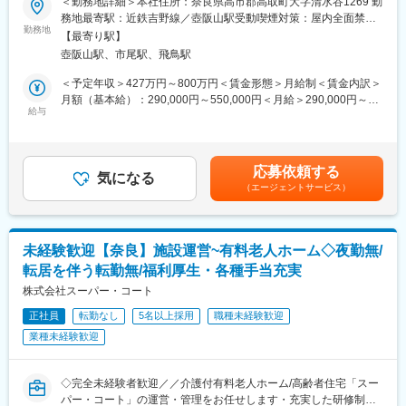
＜勤務地詳細＞本社住所：奈良県高市郡高取町大字清水谷1269 勤
てできるオフィス業務をお任せします。
採用はもちろん、教育研修やマネジメント（面談等）も徐々にお
務地最寄駅：近鉄吉野線／壺阪山駅受動喫煙対策：屋内全面禁煙
勤務地
任せできたらと思っています。
変更の範囲：無
【最寄り駅】
■業務内容：
壺阪山駅、市尾駅、飛鳥駅
具体的には、下記内容から経験により
■施設について
（1）医薬品製造業における管理薬剤師業務
20名入居可能（下の階男性１０名、上の階女性１０名）
＜予定年収＞427万円～800万円＜賃金形態＞月給制＜賃金内訳＞
（2）医薬品の申請・許可書類の作成
└現在は３～４名の方が入居されており、体験入居の方を随時受
月額（基本給）：290,000円～550,000円＜月給＞290,000円～
（3）取り扱い製品に関する薬事チェック及び関連文書の保管管理
給与
け入れております。
550,000円＜昇給有無＞有＜残業手当＞有＜給与補足＞※提示予定
補助
・建物内に事務所もございます、（１・２階に一部屋、フリーデ
年収には賞与 及び 平均残業月８ｈを含んでいます。■昇給：あり■
（4）安全管理業務
スク）
賞与：計2ヶ月分（前年度実績）賃金はあくまでも目安の金額であ
り、選考を通じて上下する可能性があります。月給(月額)は固定手
応募依頼する
研究開発部門・製造部門・品質保証部門が密に連携しながら、漢
気になる
＼親会社の安定基盤／
当を含めた表記です。
（エージェントサービス）
方を中心としたOTC医薬品を生み出しています。
親会社は、国内外に「サン薬局」という、薬局を19店舗展開する
ストーンフィールド。地域に根差した安定基盤を持つバックボー
■配属部署・組織構成：
ンがあるので安心です。
４名が在籍（40代メインの年齢構成）しています。
エミフルの事業自体も、現在３拠点目までの開設が決定しており
未経験歓迎【奈良】施設運営~有料老人ホーム◇夜勤無/
ます。同社自体は新しい会社ではありますが、親会社があるた
転居を伴う転勤無/福利厚生・各種手当充実
■キャリアの考え方：
め、安定基盤の上で新しい事業にチャレンジできる環境です。
・適性等に合わせて、お一人毎に個別に職種を検討いたします。
株式会社スーパー・コート
★こんな方、大歓迎です！
正社員
転勤なし
5名以上採用
職種未経験歓迎
■会社の特長：
・障がい者向けの施設での就業経験のある方
業種未経験歓迎
葛根湯内服液「カコナール」をはじめとするOTC医薬品で長年の
・介護福祉業界での就業経験のある方
実績を持つ漢方に強いメーカーです。
・マネジメントにチャレンジしてみたい方
平成17年（西暦2005年）の新工場建設以降も設備投資を続け、新
・穏やかに、相手の立場を考えて行動できる方
◇完全未経験者歓迎／／介護付有料老人ホーム/高齢者住宅「スー
製品ラインや物流倉庫の増設など、成長投資を積極的に行ってい
パー・コート」の運営・管理をお任せします・充実した研修制度
ます。