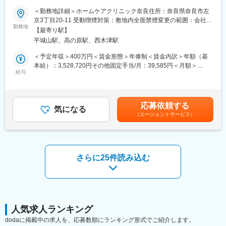
でも、ゆくゆくは、ご経験・能力により責任者を目指すことので
■業務概要
＜勤務地詳細＞ホームケアクリニック奈良住所：奈良県奈良市左
きる環境です。
当社の夜間専従サポートスタッフとして、ホームケアクリニック
京3丁目20-11 受動喫煙対策：敷地内全面禁煙変更の範囲：会社の
また、後輩や部下を育成する管理職として活躍することも可能の
京南・ホームケアクリニック奈良いずれかにて、夜間訪問診療の
勤務地
定める事業所
ため、ご自身のキャリアを広げていただけます。
【最寄り駅】
現場で医師と連携しながら患者様の診療をサポートいただきま
平城山駅、高の原駅、西木津駅
す。主に車両運転業務を中心に、カルテ入力補助や院内事務作業
■組織について：
など、診療が円滑に進むよう支援します。
＜予定年収＞400万円＜賃金形態＞年俸制＜賃金内訳＞年額（基
平均年齢は20代～30代で構成されています。中途で入社した社員
本給）：3,528,720円その他固定手当/月：39,585円＜月額＞
が多く、馴染みやすい環境です。
■業務詳細
給与
333,645円（12分割）＜昇給有無＞有＜残業手当＞有賃金はあく
・夜間の訪問診療時、患者様宅や高齢者施設へ医師と同行し、運
までも目安の金額であり、選考を通じて上下する可能性がありま
■同社の魅力：
転を担当
す。月給(月額)は固定手当を含めた表記です。
◎最終製品までの一貫製造や、OEM製造に対応できるように製造
・医師の指示に応じてカルテへの代理入力や診療補助業務
設備の充実や管理体制の強化に努めています。
応募依頼する
・診療出動がない待機時間は、クリニック内で事務作業や資料整
気になる
◎自社開発により、特徴ある医薬品の製造販売を目指し商品開
（エージェントサービス）
理等を実施
発・製造技術研究にも日々努力しています。
・名古屋・関西のコールセンターが電話一次対応を行うため、現
◎GMP適応工場として認定を受け、日本国内だけでなく海外向け
場での電話応対業務はありません
の製品の製造も行っています。
・出動要請がない間は、ご自身のペースで業務を進めることが可
能です
さらに25件読み込む
■働き方魅力：
ワークライフバランスを整えながら、長期就業が叶う環境です。
■扱うサービス
・月平均残業時間10～15時間程度（ご自身の都合に合わせて調整
在宅医療・訪問診療サービスを提供し、超高齢社会における患者
していただけます）
様やご家族の生活を支援しています。
・年間休日117日（2024年度実績） 2025年度の年間休日119日
・平均有給休暇取得日数 11日／年
■組織構成
人気求人ランキング
・資格手当、住宅手当、家族手当、物価調整手当など福利厚生充
医師や看護師、事務スタッフと連携しチームで活動します。一人
dodaに掲載中の求人を、応募数順にランキング形式でご紹介します。
実
で全てを抱え込むことなく、安心して業務を遂行できる体制で