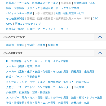
医薬品メーカー業界
医療機器メーカー業界
医薬品卸
医療機器卸
CRO
病院・大学病院・クリニック
調剤薬局・ドラッグストア業界
バイオベンチャー業界
大学・研究施設
介護・福祉関連サービス
その他医療関連
診断薬・臨床検査機器・臨床検査試薬メーカー
SMO
CSO
CMO
医療コンサルティング
医療広告代理店・出版社・マーケティング・リサーチ
ほかのエリアで探す
滋賀県
京都府
大阪府
兵庫県
和歌山県
ほかの業種で探す
IT・通信業界
インターネット・広告・メディア業界
メーカー（機械・電気）業界
メーカー（素材・化学・食品・化粧品・その他）業界
商社業界
金融業界
建設・プラント・不動産業界
コンサルティング・リサーチ業界・専門事務所・監査法人・税理士法人
人材サービス・アウトソーシング業界・コールセンター
小売業界
外食産業・飲食業界
運輸・物流業界
エネルギー（電力・ガス・石油・新エネルギー）業界
旅行・宿泊・レジャー業界
警備・清掃業界
理容・美容・エステ業界
教育業界
農林水産・鉱業