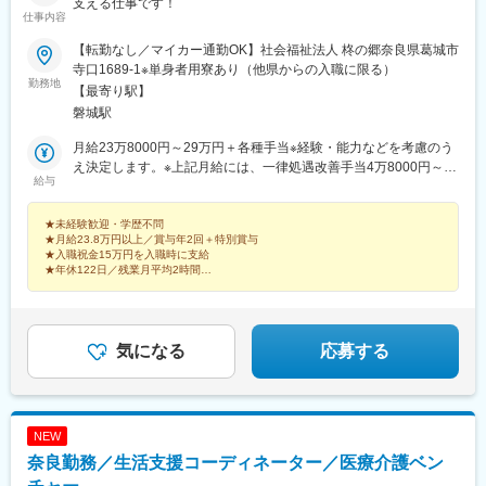
支える仕事です！
仕事内容
【転勤なし／マイカー通勤OK】社会福祉法人 柊の郷奈良県葛城市
寺口1689-1※単身者用寮あり（他県からの入職に限る）
勤務地
【最寄り駅】
磐城駅
月給23万8000円～29万円＋各種手当※経験・能力などを考慮のう
え決定します。※上記月給には、一律処遇改善手当4万8000円～6
給与
万円を含みます。※残業代は別途支給します。【入社1年目の月収
例】月収約28万3000円内訳：月給19万円＋処遇改善手当4万8000
★未経験歓迎・学歴不問
円＋係手当1万円＋交通費1万円＋夜勤手当2万5000円（5回分）※
★月給23.8万円以上／賞与年2回＋特別賞与
資格手当1万円を含む想定例として掲載されているため、適用条件
★入職祝金15万円を入職時に支給
は要確認
★年休122日／残業月平均2時間
★単身者用寮ありで全国から応募可能！
ー利用者様の笑顔や「ありがとう」に寄り添う仕事。
気になる
応募する
NEW
奈良勤務／生活支援コーディネーター／医療介護ベン