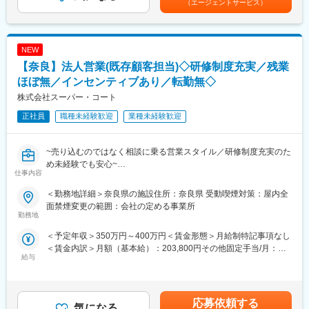
（エージェントサービス）
・各種データ入力、管理業務
・製造部門との打ち合わせ
※取引先とのやり取りはメールやオンラインでの対応が中心です。
NEW
＜製品例＞
【奈良】法人営業(既存顧客担当)◇研修制度充実／残業
・指定医薬部外品「Angelica」シリーズ（和漢栄養ドリンク）
・「ギガントスD3000プラス」
ほぼ無／インセンティブあり／転勤無◇
・婦人薬「ジンホル」など
株式会社スーパー・コート
※全国のドラッグストアやホームセンターなどで販売される製品の
正社員
職種未経験歓迎
業種未経験歓迎
ほか、自衛隊関連商品など特徴的な製品も展開しています。奈良
県との共同開発による漢方関連製品の開発も進めています。
~売り込むのではなく相談に乗る営業スタイル／研修制度充実のた
■組織構成：
め未経験でも安心~
工場全体では27名が在籍しており、そのうち生産管理部門は9名
仕事内容
体制です。製造部門と連携しながら、生産活動全体を支えていま
■業務概要
す。
＜勤務地詳細＞奈良県の施設住所：奈良県 受動喫煙対策：屋内全
【スーパー・コートがあるから老後が安心】をミッションにかか
面禁煙変更の範囲：会社の定める事業所
げている当社にて、法人営業を募集いたします。
勤務地
■教育体制
病院や居宅介護支援事業所などを訪問し、介護施設へのご入居を
入社後は担当社員によるマンツーマン教育を実施します。まずは
＜予定年収＞350万円～400万円＜賃金形態＞月給制特記事項なし
検討されている方やそのご家族に対し、当社の施設をご案内しま
製品づくりの流れや生産管理の基礎を学び、在庫管理や発注業務
＜賃金内訳＞月額（基本給）：203,800円その他固定手当/月：
す。しっかりとした研修をご用意していますので、営業経験のな
などから段階的に担当いただきます。
給与
17,300円固定残業手当/月：20,000円（固定残業時間13時間0分/
い方もご安心ください。
一人ひとりの習熟度に合わせてサポートを行うため、生産管理未
月）超過した時間外労働の残業手当は追加支給＜月給＞241,100
経験の方も安心してスタートできる環境です◎
円（一律手当を含む）＜昇給有無＞有＜残業手当＞有＜給与補足
■業務詳細
＞■昇給年1回■賞与（年2回）※賞与についは評価期間外の支給は
▼医療機関や居宅介護支援事業所などへの訪問
応募依頼する
■働き方
気になる