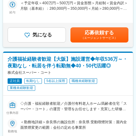
・商談について：
＜予定年収＞400万円～500万円＜賃金形態＞月給制＜賃金内訳＞
質と薬事対応力が評価されています。今後は富裕層向けの試飲・
既存顧客への営業がほとんどで、新製品の提案、価格交渉やカタ
月額（基本給）：280,000円～350,000円＜月給＞280,000円～
提案を起点に、当社の技術力を活かした他国・他地域への展開を
ログを持参した製品の紹介や営業などを行います。
給与
350,000円＜昇給有無＞有＜残業手当＞有＜給与補足＞■昇給あり
目指しています。
またOEMの受注の場合には、メーカーの方から製品のニーズにつ
■賞与あり※年2回賃金はあくまでも目安の金額であり、選考を通
いてのヒアリングを行い、処方に向けて準備を行います。
じて上下する可能性があります。月給(月額)は固定手当を含めた表
■組織構成：
・出張：1w,2wに1回のペースで発生します。宿泊有で関東（東
記です。
現在営業担当は50代2名、40代1名男性が活躍しています。現状の
応募依頼する
京・北関東）の顧客のもとへ伺います。
気になる
社員は国内営業がメインです。
（エージェントサービス）
・海外輸出…基本専門商社を通じたやり取りです。メールや電話
※現状の海外輸出は専門商社に外注していますが、いずれ社内でノ
でのやり取りがメインで、輸出に関わる手続きなどは別部署が行
ウハウを蓄積し、取引を自社で行いたいと考えています。
います。
※入社後1年ほど、当社製品を学ぶために製造での勤務を行ってい
■特徴
介護福祉経験者歓迎【大阪】施設運営◆年収536万～・
ただきます。
健康ドリンクや美容ドリンク専門メーカーである当社は、製造委
夜勤なし・転居を伴う転勤無◆40・50代活躍◎
託先からの高い評価得てOEM受注が拡大し現在に至ります。今後
■製品（栄養ドリンク）について：
株式会社スーパー・コート
も大和当帰の持つ魅力をドリンクを通して国内外に発信すべく、
・製造している品目：約130品目あります。
各地展示会への出品やPR活動に注力中です！
正社員
転勤なし
5名以上採用
職種未経験歓迎
・主力：「Angelica」シリーズ（和漢栄養ドリンク）
業種未経験歓迎
全国の自衛隊（陸海空）の基地（駐屯地）でも当社の栄養ドリン
変更の範囲：会社の定める業務
クが取り扱われています。
・OEM：全国のドラッグストアやスーパーなどに展開しており、
◇介護・福祉経験者歓迎／介護付有料老人ホーム/高齢者住宅「ス
身近なところに広く流通しています！
ーパー・コート」の運営・管理をお任せします・充実した研修制
仕事内容
度あり、安心して業務可能◇
■今後の事業について
福祉・介護経験を活かしたキャリアアップが実現可能です！
当社の栄養ドリンク剤を海外へ展開する計画を進めており、現在
＜勤務地詳細＞奈良県の施設住所：奈良県 受動喫煙対策：屋内全
は香港の日系企業からの引き合いを受け、取引を開始していま
面禁煙変更の範囲：会社の定める事業所
■業務概要
勤務地
す。タイ・ベトナムを中心に市場調査を進めており、海外でも需