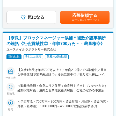
営業といっても、3分の2は社内業務となり、海外国とのリレーシ
す。全社員がより働きやすい職場環境の実現を目指し、一丸とな
定年収です※経験、スキル、年齢を考慮の上、同社規定により優遇
ョン、契約書作成などをお任せします。
って取り組んでおります。ぜひその一員として、私たちと一緒に
賃金はあくまでも目安の金額であり、選考を通じて上下する可能
・輸出取引における仕入れ先や通関企業との折衝や書類作成
取り組んでいただけますと幸いです。を支える、そんな「誇りあ
性があります。月給(月額)は固定手当を含めた表記です。
応募依頼する
・得意先への注文書、注文請書、請求書他の作成、提出受領
気になる
る仕事」に、ぜひ一緒に挑戦しましょう。
（エージェントサービス）
・現地行政への医薬品申請、サプリメント製品登録における各種
書類準備
■当社について：
（2）海外営業
当社は以下領域で全国30,000名以上の社員が活躍しています。
・まずは上司と同行して海外出張（アプローチ先としては、既に
医療事業：受付、会計、診療報酬請求業務等の受託・人材派遣
【奈良】ブロックマネージャー候補＊複数介護事業所
取引のあるベトナム、カンボジア、中国、モンゴル等で）
介護事業：自立支援と地域トータルケアを理念とした施設運営
の統括《社会貢献性◎・年収700万円～・裁量権◎》
・ゆくゆくは、インドやウズベキスタン等の新規の重点国に販路
こども事業：東京都中心に66か所の認可保育園等を運営
を拡大していきます。
ユースタイルラボラトリー株式会社
※半期に1回（期間：少なくて1週間～3週間）程の海外出張があり
変更の範囲：会社の定める業務
契約社員
5名以上採用
業種未経験歓迎
ます。
■組織構成：
【入社1年後は年収700万以上！／年商210億／IPO準備中／豊富
5名(男性2名、女性3名)の部署ですが、現在管理職2名での業務と
な研修体制で業界未経験でも多数活躍中◎／独り立ち後はハイブ
なっています。※育休中のため3名不在
仕事内容
リッドワーク（リモート×出社）も可能】
＜勤務地詳細＞奈良エリア住所：奈良県を担当していただきます
■会社の特徴：
重度障害のある方や高齢者の方等に医療的ケアサービスを行う訪
受動喫煙対策：屋内全面禁煙変更の範囲：会社の定める事業所
当社は、1947年の創業以来、内服固形剤における製造技術の研鑽
問介護事業を提供する当社にて、複数の都道府県を束ねたブロッ
勤務地
並びに品質管理の向上に励み、医薬品受託加工業界のリーディン
クの運営と責任売り上げの管理業務をお任せするブロックマネー
グカンパニーとして、お客様のニーズに真摯にこたえてきまし
＜予定年収＞700万円～800万円＜賃金形態＞月給制＜賃金内訳＞
ジャー候補を募集します。
た。創業から70余年に亘り培ったノウハウをプラスし続け、これ
月額（基本給）：331,000円～450,000円固定残業手当/月：
★下記インタビューをぜひご覧ください！
からもお客様の期待と信頼にお応えするとともに、具体的なビジ
給与
120,000円（固定残業時間45時間0分/月）超過した時間外労働の
https://eustylelab.co.jp/features/vol1
ョンを掲げ、全社一丸となり健康企業づくり及び経営基盤の強化
残業手当は追加支給＜月給＞451,000円～570,000円（一律手当を