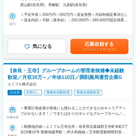
用～保守を担うシステムエンジニア職となっております。未経験
◎当社の製剤機械は、多機能/高機能/使いやすさ/高精度/GMP対応
郡山駅(奈良県)、帯解駅、九条駅(奈良県)
からチャレンジできる事に加えて、メーカー直雇用という貴重な
可能といった特長を持ち、カプセル/錠剤の一貫した製造ラインに
求人となっております。IT領域へキャリアチェンジされたい方歓
＜予定年収＞350万円～500万円＜賃金形態＞月給制補足事項なし
対応しています。
迎しております！
＜賃金内訳＞月額（基本給）：200,000円～280,000円固定残業手
給与
当/月：40,000円～70,000円（固定残業時間33時間0分/月）超過し
■入社後の流れ：
【業務内容】
た時間外労働の残業手当は追加支給＜月給＞240,000円～350,000
入社後は現場先輩社員のOJT(半年～1年間)のもと、少しづつ同社
お客様との仕様打合せや現地でのシステムカスタマイズも発生す
円（一律手当を含む）＜昇給有無＞有＜残業手当＞有＜給与補足
のフィールドエンジニア業務を学んでいただきます。ゆくゆくは
るため、社内でのデスクワークが6割、お客様先での業務が4割ほ
＞※給与詳細は、年齢・スキルを考慮し決定します。■昇給：年1
簡単な部品の設計や、図面の作成をお任せする可能性もございま
応募依頼する
どとなります。また、外部のITベンダーとの打ち合わせ等もある
気になる
回■賞与：年2回賃金はあくまでも目安の金額であり、選考を通じ
す。
（エージェントサービス）
ため、関係者が多いのも当職種の特徴の一つとなります。
て上下する可能性があります。月給(月額)は固定手当を含めた表記
最初は一つの製品を担当いただきシステムと製品専門性を高めて
です。
■組織構成：
頂きますが、経験に応じて他のシステムや対応範囲を広げて頂き
約30名が在籍しています。生産している機械別に1から4のグルー
ます。
プに分かれています。
【奈良・王寺】グループホームの管理者候補◆未経験
歓迎／月収30万～／年休110日／調剤薬局運営企業G
【ポジションの魅力】
■同社について：
・長期間の研修を用意しているため職種未経験＆技術的な知識が
エミフル株式会社
・2023年10月よりフランスの大手原料メーカーであるロケット社
全く無い方でも立ち上りが可能となっております。
の傘下に入りました。
正社員
転勤なし
職種未経験歓迎
業種未経験歓迎
・業界トップクラスの調剤システムやIoT製品を扱っており、業務
・同社は「製剤関連機械」（国内トップシェア）、「ハードカプ
を通して最新の技術に触れることが可能です。
セル」（医薬品用カプセル世界シェア2位）2本の事業を有してい
・正社員登用は前提の採用です。就業態度に問題がなければ原則
るニッチトップなグローバル企業です。
＜事業計画改善や推進にも携わることができるためキャリアアッ
登用となり、業界トップクラスシェアを誇る優良企業の正社員と
プがかないます！／できたばかりのキレイなグループホーム／親
して安定就業が可能です。（登用率98%、試験ノルマなし）
仕事内容
会社が調剤薬局を運営しているからこそ、資本力や医療系のノウ
ハウも魅力＞
＜勤務地詳細＞エミフル王寺住所：奈良県北葛城郡王寺町本町2丁
【同社の魅力】
目29番20号 勤務地最寄駅：JR大和路線／王寺駅受動喫煙対策：
◆医療業界に貢献：
スタッフの教育やマネジメントを中心にご入居者様が安心して暮
勤務地