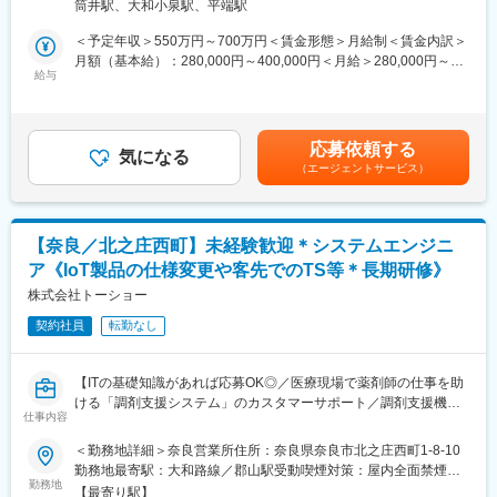
■働き方
筒井駅、大和小泉駅、平端駅
です。また今後は、海外展開にもさらに注力していき事業成長を
・夜間、休日対応は基本なし
進めていくため、体制強化を目的とした採用を行います。
＜予定年収＞550万円～700万円＜賃金形態＞月給制＜賃金内訳＞
・直行直帰可能。年間出張は90日程度で、1泊～2週間程度の期間/
月額（基本給）：280,000円～400,000円＜月給＞280,000円～
回
■業務内容：
給与
400,000円＜昇給有無＞有＜残業手当＞有＜給与補足＞■上記年収
・所属グループによって、国内外の出張エリアが決定します。
・お客様とのスケジュール調整
は、ご本人のご年齢・ご経験・スキル・保有資格等により検討い
・工事仕様書、工事計画書の作成
たします。■賞与：年2回（4月、10月）支給・業績連動型賞与■出
■組織構成
・工事報告書の作成
張手当:1日5000円あり※年間45万円程度賃金はあくまでも目安の
約30名が在籍しています。生産している機械別に1から4のグルー
応募依頼する
・部品の発注及び出荷
気になる
金額であり、選考を通じて上下する可能性があります。月給(月額)
プに分かれています。
（エージェントサービス）
・印字テスト 等
は固定手当を含めた表記です。
※直行直帰可能。年間出張は90日程度で、1泊～2週間程度の期間/
■同社について
回です。
・2023年10月よりフランスの大手原料メーカーであるロケット社
※所属グループによって、国内外の出張エリアが決定します。
の傘下に入りました。
【奈良／北之庄西町】未経験歓迎＊システムエンジニ
・同社は「製剤関連機械」（国内トップシェア）、「ハードカプ
ア《IoT製品の仕様変更や客先でのTS等＊長期研修》
■業務の特徴・やりがい：
セル」（医薬品用カプセル世界シェア2位）2本の事業を有してい
「セミオーダーメイド方式」を採用しており、お客様ニーズに応
株式会社トーショー
るニッチトップなグローバル企業です。
える新製品開発を行えることが同社の強みです。
契約社員
転勤なし
そのため、フィールドエンジニア業務においても、機械構造の理
変更の範囲：会社の定める業務
解が不可欠です。改良が必要な際は、機械ごとに原因を探りなが
ら仕組みを把握し、業務を進めることで、技術的なスキルアップ
【ITの基礎知識があれば応募OK◎／医療現場で薬剤師の仕事を助
が可能です。
ける「調剤支援システム」のカスタマーサポート／調剤支援機
仕事内容
器・システムで総合病院でのシェアNo.1】
■同社製品について・特徴：
＜勤務地詳細＞奈良営業所住所：奈良県奈良市北之庄西町1-8-10
https://www.qualicaps.co.jp/product/machine/
【はじめに】
勤務地最寄駅：大和路線／郡山駅受動喫煙対策：屋内全面禁煙変
◎機械の価格は2000万円台～3億円まで幅広く、業界でも国内納
当ポジションは自社販売している大型IoT製品や薬剤システムの運
勤務地
更の範囲：会社の定める事業所（リモートワーク含む）
入シェアはトップクラスです。
【最寄り駅】