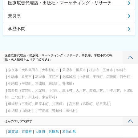
医療広告代理店・出版社・マーケティング・リサーチ
奈良県
学歴不問
医療広告代理店・出版社・マーケティング・リサーチ、奈良県、学歴不問の転
職・求人情報をエリアで絞り込む
奈良市
大和高田市
大和郡山市
天理市
橿原市
桜井市
五條市
御所市
生駒市
香芝市
葛城市
宇陀市
北葛城郡（上牧町、王寺町、広陵町、河合町）
生駒郡（平群町、三郷町、斑鳩町、安堵町）
吉野郡（吉野町、大淀町、下市町、黒滝村、天川村、野迫川村、十津川村、下北山
村、上北山村、川上村、東吉野村）
磯城郡（三宅町、田原本町、川西町）
高市郡（高取町、明日香村）
山辺郡（山添村）
宇陀郡（曽爾村、御杖村）
ほかのエリアで探す
滋賀県
京都府
大阪府
兵庫県
和歌山県