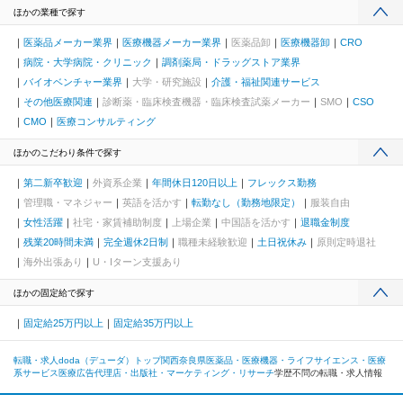
ほかの業種で探す
医薬品メーカー業界
医療機器メーカー業界
医薬品卸
医療機器卸
CRO
病院・大学病院・クリニック
調剤薬局・ドラッグストア業界
バイオベンチャー業界
大学・研究施設
介護・福祉関連サービス
その他医療関連
診断薬・臨床検査機器・臨床検査試薬メーカー
SMO
CSO
CMO
医療コンサルティング
ほかのこだわり条件で探す
第二新卒歓迎
外資系企業
年間休日120日以上
フレックス勤務
管理職・マネジャー
英語を活かす
転勤なし（勤務地限定）
服装自由
女性活躍
社宅・家賃補助制度
上場企業
中国語を活かす
退職金制度
残業20時間未満
完全週休2日制
職種未経験歓迎
土日祝休み
原則定時退社
海外出張あり
U・Iターン支援あり
ほかの固定給で探す
固定給25万円以上
固定給35万円以上
転職・求人doda（デューダ）トップ
関西
奈良県
医薬品・医療機器・ライフサイエンス・医療
系サービス
医療広告代理店・出版社・マーケティング・リサーチ
学歴不問の転職・求人情報