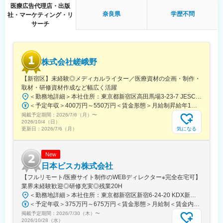
医療広告代理店・出版
■働き方
奈良県
学歴不問
社・マーケティング・リ
残業時間は10～20時間程とワークライフバランスを整えやすい環
サーチ
境です。
全国フルリモート制を導入しており、場所を縛られず拡大中の自
社サービスに携わりたい方にお勧めです。
四半期に一回程度の対面で会うキックオフの機会もご用意してお
株式会社嵯峨野
ります。
【新宿区】未経験◎メディカルライター／医療資材の企画・制作・
■当社について：
取材・研修資材作成など幅広く活躍
当社は、「テクノロジーの力で人々の健康寿命を延ばす」ことを
＜勤務地詳細＞本社住所：東京都新宿区高田馬場3-23-7 JESCO高田馬場3F受動喫煙対策：屋内全面禁煙変更の範囲：会社の定める事業所（リモートワーク含む）
理念に掲げ、医師専用のWebサービスやアプリを展開していま
＜予定年収＞400万円～550万円＜賃金形態＞月給制昇給年1回、賞与年2回（実績）＜賃金内訳＞月額（基本給）：250,000円～350,000円＜月給＞250,000円～350,000円＜昇給有無＞有＜残業手当＞有＜給与補足＞経験・能力を考慮して決定します賃金はあくまでも目安の金額であり、選考を通じて上下する可能性があります。月給(月額)は固定手当を含めた表記です。
す。
掲載予定期間：
2026/7/6（月）
〜
2026/10/4（日）
当社が提供する「ヒポクラ」は、約70,000人以上の医師が参加す
気になる
更新日：
2026/7/6（月）
る日本最大級の医師専用SNSであり、診療科や地域を超えて医師
同士がつながり、日々の臨床現場での疑問や知見を共有できる“オ
ンライン医局”として多くの医師に活用されています。
New
日本ビスカ株式会社
コミュニティを通じて、医師は他の専門領域の知見を得たり、診
【フルリモート/医療サイト制作のWEBディレクター※完全在宅可】
療の選択肢を広げたりすることができ、結果的に患者さんにより
業界未経験歓迎◎研修充実◎残業20H
良い医療を届けることにつながっています。単なる情報共有にと
＜勤務地詳細＞本社住所：東京都新宿区新宿6-24-20 KDX新宿6丁目ビル10F勤務地最寄駅：都営大江戸線、東京メトロ副都心線／東新宿駅受動喫煙対策：屋内全面禁煙変更の範囲：会社の定める事業所（リモートワーク含む）
どまらず、医師同士の相互支援を通じて臨床力とモチベーション
＜予定年収＞375万円～675万円＜賃金形態＞月給制＜賃金内訳＞月額（基本給）：250,000円～450,000円＜月給＞250,000円～450,000円＜昇給有無＞有＜残業手当＞有＜給与補足＞■賞与：年2回※25年度実績4.08ヶ月分■昇給：年1回賃金はあくまでも目安の金額であり、選考を通じて上下する可能性があります。月給(月額)は固定手当を含めた表記です。
を高める仕組みを提供している点が、当社サービスの大きな強み
掲載予定期間：
2026/7/30（木）
〜
となっています。
2026/10/28（水）