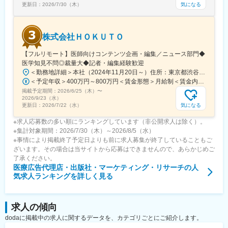
気になる
更新日：
2026/7/30（木）
変更の範囲：会社の定める業務
株式会社ＨＯＫＵＴＯ
【フルリモート】医師向けコンテンツ企画・編集／ニュース部門◆
医学知見不問◎裁量大◆記者・編集経験歓迎
＜勤務地詳細＞本社（2024年11月20日～）住所：東京都渋谷区渋谷一丁目12番2 クロスオフィス渋谷311受動喫煙対策：屋内全面禁煙変更の範囲：会社の定める事業所（リモートワーク含む）
＜予定年収＞400万円～800万円＜賃金形態＞月給制＜賃金内訳＞月額（基本給）：241,565円～483,130円固定残業手当/月：91,768円～183,536円（固定残業時間45時間0分/月）超過した時間外労働の残業手当は追加支給＜月給＞333,333円～666,666円（一律手当を含む）＜昇給有無＞有＜残業手当＞有＜給与補足＞※実績やご経験、スキルを考慮し、当社規定に基づいて決定します。賃金はあくまでも目安の金額であり、選考を通じて上下する可能性があります。月給(月額)は固定手当を含めた表記です。
掲載予定期間：
2026/6/25（木）
〜
2026/9/23（水）
気になる
更新日：
2026/7/22（水）
※求人応募数の多い順にランキングしています（非公開求人は除く）。
※集計対象期間：2026/7/30（木）～2026/8/5（水）
※事情により掲載終了予定日よりも前に求人募集が終了していることもご
ざいます。その場合は当サイトから応募はできませんので、あらかじめご
了承ください。
医療広告代理店・出版社・マーケティング・リサーチ
の人
気求人ランキングを詳しく見る
求人の傾向
dodaに掲載中の求人に関するデータを、カテゴリごとにご紹介します。