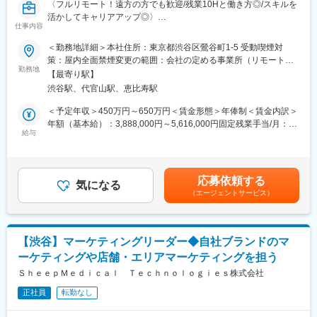
〈フルリモート！遠方の方でも歓迎/残業10Hと働き方◎/スキルを
活かしてキャリアアップ◎〉
仕事内容
■業務概要：
＜勤務地詳細＞本社住所：東京都渋谷区鶯谷町1-5 受動喫煙対
グループ会社が運営支援している全国23院の歯科クリニックのマ
策：屋内全面禁煙変更の範囲：会社の定める事業所（リモートワ
ーケティングに携わっていただくポジションです。toC領域での
勤務地
ーク含む）
【最寄り駅】
GoogleやYahoo！リスティング広告やSEOをメインに活躍されて
渋谷駅、代官山駅、恵比寿駅
来られた方を募集しています。
歯科矯正マーケティングの領域において、国内トップクラスのノ
＜予定年収＞450万円～650万円＜賃金形態＞年俸制＜賃金内訳＞
ウハウをもつマーケターと一緒に業務を行っていただけます。
年額（基本給）：3,888,000円～5,616,000円固定残業手当/月：
そして、クリニックのリード獲得だけでなく、その後のクリニッ
給与
51,000円～74,000円（固定残業時間20時間0分/月）超過した時間
クへの来院率や契約率まで、自社データをフル活用したマーケテ
外労働の残業手当は追加支給＜月額＞375,000円～542,000円（12
ィングにも携われます。
分割）（一律手当を含む）＜昇給有無＞有＜残業手当＞有賃金は
あくまでも目安の金額であり、選考を通じて上下する可能性があ
応募依頼する
■業務内容詳細：
気になる
ります。月給(月額)は固定手当を含めた表記です。
（エージェントサービス）
◇マーケティング戦略の立案・遂行
・分析した数値・市場のトレンドを元に、担当する事業の売上を
最大化するためのマーケティング戦略の立案・遂行
◇各WEB媒体の広告運用と関連業務全般
【渋谷】マーケティングリーダー◆自社ブランドのマ
・Googleリスティング広告、SNS広告を中心に運用
ーケティングや店舗・エリアマーケティングを担う
・LPOの企画立案からLP制作のディレクション・広告バナー／動
画広告／記事LP／LP／HP／ステップメール etc. の企画・ライテ
ＳｈｅｅｐＭｅｄｉｃａｌ Ｔｅｃｈｎｏｌｏｇｉｅｓ株式会社
ィング・制作ディレクション・制作物ディレクション業務に関わ
正社員
転勤なし
る社内、社外関係者との折衝
※スキル次第では、更に上流のペルソナ設計や適切な訴求プランの