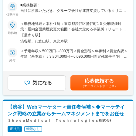
構築などもお任せしたいと思っています。
■業務概要：
当社に所属いただき、グループ会社が運営支援しているクリニッ
■組織構成
仕事内容
クのマーケティングを行うチームのリーダー候補です。
メンバーは約20名程度です。その中で部署に分かれ、ご自身の得
＜勤務地詳細＞本社住所：東京都渋谷区鶯谷町1-5 受動喫煙対
意とする分野で活躍いただいております。
■業務内容詳細：
策：屋内全面禁煙変更の範囲：会社の定める事業所（リモートワ
30代～40代のメンバーがほとんどで、若手にも活躍のチャンスが
◇2名～のチームマネジメント
勤務地
ーク含む）
あります。
【最寄り駅】
◇予実管理
遠方のメンバーもいるため、フルリモートが基本となります。そ
渋谷駅、代官山駅、恵比寿駅
◇予算計画策定
のため、メンバーとのやり取りはオンライン中心です。
◇マーケティング戦略・戦術立案／実行
＜予定年収＞500万円～800万円＜賃金形態＞年俸制＜賃金内訳＞
◇プロジェクトマネジメント
年額（基本給）：3,804,000円～6,096,000円固定残業手当/月：
■業務の魅力
※プレイングマネージャーとして、歯科矯正領域のマーケティング
給与
99,000円～159,000円（固定残業時間40時間0分/月）超過した時
急成長するクリニック支援と、歴史あるマウスピース矯正ブラン
戦略～実行まですべてお任せします。当社オリジナルの矯正プロ
間外労働の残業手当は追加支給＜月額＞416,000円～667,000円
ド『キレイライン矯正』の両マーケティングに関われる環境があ
ダクトのマーケティングに携われる他、店舗/エリアマーケティン
（12分割）（一律手当を含む）＜昇給有無＞有＜残業手当＞有賃
ります。
グのご経験も積むことが可能です。
金はあくまでも目安の金額であり、選考を通じて上下する可能性
そのため、「来院率」や「契約率」、売上といった事業の根幹デ
応募依頼する
気になる
があります。月給(月額)は固定手当を含めた表記です。
ータまで把握したマーケティングが可能です。
（エージェントサービス）
■事業概要：
そのデータを武器に、事業収益に直結する本質的な分析・施策を
親会社であるSheepMedical株式会社では、マウスピース矯正で国
立案し、自分の運用でクリニックのリードが増え、契約数が伸
内トップクラスの実績を持つキレイライン矯正のマウスピース等
び、売上が上がっていくという手触り感を感じられる業務です。
矯正器具の製造・販売を行っています。
【渋谷】Webマーケター＜責任者候補＞◆マーケテイ
キレイライン矯正は、美容クリニックや大手脱毛クリニックの立
変更の範囲：会社の定める業務
ング戦略の立案からチームマネジメントまでをお任せ
ち上げを行った医師でもある当社CEOと、業界で名前の知られる
マーケティング会社の代表がタッグを組み「矯正を通じて笑顔に
ＳｈｅｅｐＭｅｄｉｃａｌ Ｔｅｃｈｎｏｌｏｇｉｅｓ株式会社
なる人を増やしたい」という志によって生まれたブランドです。
正社員
転勤なし
『高額でハードルが高い』という従来のイメージを変え、多くの