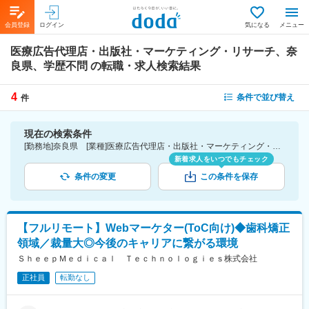
会員登録
ログイン
気になる
メニュー
医療広告代理店・出版社・マーケティング・リサーチ、奈
良県、学歴不問
の転職・求人検索結果
4
条件で並び替え
件
現在の検索条件
[勤務地]奈良県 [業種]医療広告代理店・出版社・マーケティング・リサーチ-医薬品・医療機器・ライフサイエンス・医療系サービス [こだわり条件ピックアップ]学歴不問 [詳細条件](募集・採用情報)学歴不問
新着求人をいつでもチェック
条件の変更
この条件を保存
【フルリモート】Webマーケター(ToC向け)◆歯科矯正
領域／裁量大◎今後のキャリアに繋がる環境
ＳｈｅｅｐＭｅｄｉｃａｌ Ｔｅｃｈｎｏｌｏｇｉｅｓ株式会社
正社員
転勤なし