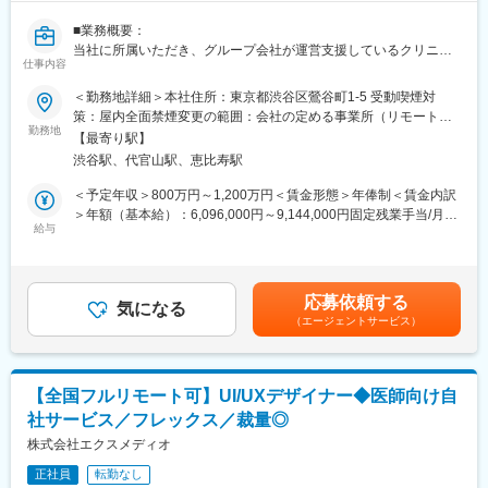
方の歯の悩みを解決したいとブランドを育ててきた結果、既に10
万人以上の患者様が笑顔になるお手伝いをしてきました。
■業務概要：
2022年6月にマーケティングに特化した子会社である
当社に所属いただき、グループ会社が運営支援しているクリニッ
SheepMedical Technologies株式会社を設立、また同年9月にはク
仕事内容
クのマーケティングを行うチームの責任者候補です。
リニックの運営支援を提供する子会社アルディバラン株式会社を
＜勤務地詳細＞本社住所：東京都渋谷区鶯谷町1-5 受動喫煙対
設立し、キレイライン矯正だけにとどまらず幅広い歯科の領域で
■業務内容詳細：
策：屋内全面禁煙変更の範囲：会社の定める事業所（リモートワ
患者様を笑顔にするサービスを展開しております。
◇マーケティング戦略の立案
勤務地
ーク含む）
【最寄り駅】
※分析した数値・市場のトレンドを元に、担当する事業の売上を最
変更の範囲：会社の定める業務
渋谷駅、代官山駅、恵比寿駅
大化するためのマーケティング戦略の立案・遂行
◇事業計画の立案から実行まで
＜予定年収＞800万円～1,200万円＜賃金形態＞年俸制＜賃金内訳
※立案した戦略を軸に事業計画の立案から実行までをお任せしま
＞年額（基本給）：6,096,000円～9,144,000円固定残業手当/月：
す。
給与
159,000円～238,000円（固定残業時間40時間0分/月）超過した時
◇チームマネジメント
間外労働の残業手当は追加支給＜月額＞667,000円～1,000,000円
※立案した戦略に基づき各種KPIのクリアに向けてチームのマネジ
（12分割）（一律手当を含む）＜昇給有無＞有＜残業手当＞有賃
メントをお任せします。
金はあくまでも目安の金額であり、選考を通じて上下する可能性
応募依頼する
気になる
があります。月給(月額)は固定手当を含めた表記です。
（エージェントサービス）
■事業概要：
親会社であるSheepMedical株式会社では、マウスピース矯正で国
内トップクラスの実績を持つキレイライン矯正のマウスピース等
矯正器具の製造・販売を行っています。
【全国フルリモート可】UI/UXデザイナー◆医師向け自
キレイライン矯正は、美容クリニックや大手脱毛クリニックの立
社サービス／フレックス／裁量◎
ち上げを行った医師でもある当社CEOと、業界で名前の知られる
マーケティング会社の代表がタッグを組み「矯正を通じて笑顔に
株式会社エクスメディオ
なる人を増やしたい」という志によって生まれたブランドです。
正社員
転勤なし
『高額でハードルが高い』という従来のイメージを変え、多くの