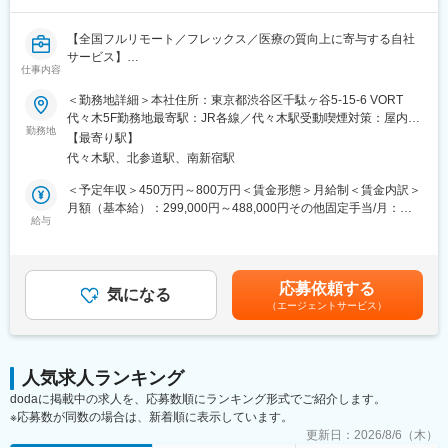
方の歯の悩みを解決したいとブランドを育ててきた結果、既に10
万人以上の患者様が笑顔になるお手伝いをしてきました。
【全国フルリモート／フレックス／医療の質向上に寄与する自社
2022年6月にマーケティングに特化した子会社である
サービス】
SheepMedical Technologies株式会社を設立、また同年9月にはク
仕事内容
リニックの運営支援を提供する子会社アルディバラン株式会社を
医師専用Webサービス・アプリを運営する当社にて、「ヒポク
＜勤務地詳細＞本社住所：東京都渋谷区千駄ヶ谷5-15-6 VORT
設立し、キレイライン矯正だけにとどまらず幅広い歯科の領域で
ラ」のUI/UXデザイナーをお任せします。
代々木5F勤務地最寄駅：JR各線／代々木駅受動喫煙対策：屋内全
患者様を笑顔にするサービスを展開しております。
勤務地
面禁煙変更の範囲：会社の定める事業所（リモートワーク含む）
【最寄り駅】
■業務内容：
変更の範囲：会社の定める業務
代々木駅、北参道駅、南新宿駅
医師という専門性の高いユーザーに向き合い、プロダクト・マー
ケティング・ブランディングまで横断的に関わることができま
＜予定年収＞450万円～800万円＜賃金形態＞月給制＜賃金内訳＞
す。PM・開発ディレクター・エンジニアと連携しながら、UI/UX
月額（基本給）：299,000円～488,000円その他固定手当/月：
にとどまらず、メール・広告・紙媒体まで、ユーザー体験を一貫
給与
10,000円固定残業手当/月：108,700円～175,100円（固定残業時
して設計できる裁量のあるポジションです。中長期にわたる弊社
間45時間0分/月）超過した時間外労働の残業手当は追加支給＜月
が運営する医師向けWebサービス・アプリのブランディングも担
給＞417,700円～673,100円（一律手当を含む）＜昇給有無＞有＜
っていただきたいと考えています。
残業手当＞有＜給与補足＞■上記「その他固定手当」：在宅勤務手
応募依頼する
気になる
当賃金はあくまでも目安の金額であり、選考を通じて上下する可
（エージェントサービス）
■具体的には：
能性があります。月給(月額)は固定手当を含めた表記です。
・医師向けWebサービス・サイト・アプリに関するUI/UXデザイ
ン
・サイト内に掲載される広告LPのデザイン
人気求人ランキング
・HTMLメールや広告バナー・SNS画像などWEBマーケティング
dodaに掲載中の求人を、応募数順にランキング形式でご紹介します。
に必要なデザイン
※応募数が同数の場合は、新着順に表示しています。
・学会で配るチラシやリーフレット・会員獲得のためのダイレク
トメールのデザイン
更新日：
2026/8/6（木）