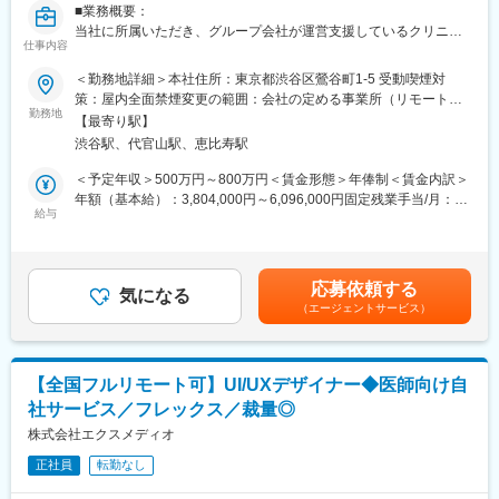
万人以上の患者様が笑顔になるお手伝いをしてきました。
■業務概要：
2022年6月にマーケティングに特化した子会社である
当社に所属いただき、グループ会社が運営支援しているクリニッ
SheepMedical Technologies株式会社を設立、また同年9月にはク
仕事内容
クのマーケティングを行うチームのリーダー候補です。
リニックの運営支援を提供する子会社アルディバラン株式会社を
＜勤務地詳細＞本社住所：東京都渋谷区鶯谷町1-5 受動喫煙対
設立し、キレイライン矯正だけにとどまらず幅広い歯科の領域で
■業務内容詳細：
策：屋内全面禁煙変更の範囲：会社の定める事業所（リモートワ
患者様を笑顔にするサービスを展開しております。
◇2名～のチームマネジメント
勤務地
ーク含む）
【最寄り駅】
◇予実管理
変更の範囲：会社の定める業務
渋谷駅、代官山駅、恵比寿駅
◇予算計画策定
◇マーケティング戦略・戦術立案／実行
＜予定年収＞500万円～800万円＜賃金形態＞年俸制＜賃金内訳＞
◇プロジェクトマネジメント
年額（基本給）：3,804,000円～6,096,000円固定残業手当/月：
※プレイングマネージャーとして、歯科矯正領域のマーケティング
給与
99,000円～159,000円（固定残業時間40時間0分/月）超過した時
戦略～実行まですべてお任せします。当社オリジナルの矯正プロ
間外労働の残業手当は追加支給＜月額＞416,000円～667,000円
ダクトのマーケティングに携われる他、店舗/エリアマーケティン
（12分割）（一律手当を含む）＜昇給有無＞有＜残業手当＞有賃
グのご経験も積むことが可能です。
金はあくまでも目安の金額であり、選考を通じて上下する可能性
応募依頼する
気になる
があります。月給(月額)は固定手当を含めた表記です。
（エージェントサービス）
■事業概要：
親会社であるSheepMedical株式会社では、マウスピース矯正で国
内トップクラスの実績を持つキレイライン矯正のマウスピース等
矯正器具の製造・販売を行っています。
【全国フルリモート可】UI/UXデザイナー◆医師向け自
キレイライン矯正は、美容クリニックや大手脱毛クリニックの立
社サービス／フレックス／裁量◎
ち上げを行った医師でもある当社CEOと、業界で名前の知られる
マーケティング会社の代表がタッグを組み「矯正を通じて笑顔に
株式会社エクスメディオ
なる人を増やしたい」という志によって生まれたブランドです。
正社員
転勤なし
『高額でハードルが高い』という従来のイメージを変え、多くの
方の歯の悩みを解決したいとブランドを育ててきた結果、既に10