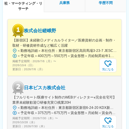
■働き方
兵庫県
学歴不問
社・マーケティング・リ
残業時間は10～20時間程とワークライフバランスを整えやすい環
サーチ
境です。
全国フルリモート制を導入しており、場所を縛られず拡大中の自
社サービスに携わりたい方にお勧めです。
四半期に一回程度の対面で会うキックオフの機会もご用意してお
株式会社嵯峨野
ります。
【新宿区】未経験◎メディカルライター／医療資材の企画・制作・
■当社について：
取材・研修資材作成など幅広く活躍
当社は、「テクノロジーの力で人々の健康寿命を延ばす」ことを
＜勤務地詳細＞本社住所：東京都新宿区高田馬場3-23-7 JESCO高田馬場3F受動喫煙対策：屋内全面禁煙変更の範囲：会社の定める事業所（リモートワーク含む）
理念に掲げ、医師専用のWebサービスやアプリを展開していま
＜予定年収＞400万円～550万円＜賃金形態＞月給制昇給年1回、賞与年2回（実績）＜賃金内訳＞月額（基本給）：250,000円～350,000円＜月給＞250,000円～350,000円＜昇給有無＞有＜残業手当＞有＜給与補足＞経験・能力を考慮して決定します賃金はあくまでも目安の金額であり、選考を通じて上下する可能性があります。月給(月額)は固定手当を含めた表記です。
す。
掲載予定期間：
2026/7/6（月）
〜
2026/10/4（日）
当社が提供する「ヒポクラ」は、約70,000人以上の医師が参加す
気になる
更新日：
2026/7/6（月）
る日本最大級の医師専用SNSであり、診療科や地域を超えて医師
同士がつながり、日々の臨床現場での疑問や知見を共有できる“オ
ンライン医局”として多くの医師に活用されています。
日本ビスカ株式会社
コミュニティを通じて、医師は他の専門領域の知見を得たり、診
【フルリモート/医療サイト制作のWEBディレクター※完全在宅可】
療の選択肢を広げたりすることができ、結果的に患者さんにより
業界未経験歓迎◎研修充実◎残業20H
良い医療を届けることにつながっています。単なる情報共有にと
＜勤務地詳細＞本社住所：東京都新宿区新宿6-24-20 KDX新宿6丁目ビル10F勤務地最寄駅：都営大江戸線、東京メトロ副都心線／東新宿駅受動喫煙対策：屋内全面禁煙変更の範囲：会社の定める事業所（リモートワーク含む）
どまらず、医師同士の相互支援を通じて臨床力とモチベーション
＜予定年収＞375万円～675万円＜賃金形態＞月給制＜賃金内訳＞月額（基本給）：250,000円～450,000円＜月給＞250,000円～450,000円＜昇給有無＞有＜残業手当＞有＜給与補足＞■賞与：年2回※25年度実績4.08ヶ月分■昇給：年1回賃金はあくまでも目安の金額であり、選考を通じて上下する可能性があります。月給(月額)は固定手当を含めた表記です。
を高める仕組みを提供している点が、当社サービスの大きな強み
掲載予定期間：
2026/7/30（木）
〜
となっています。
2026/10/28（水）
気になる
更新日：
2026/7/30（木）