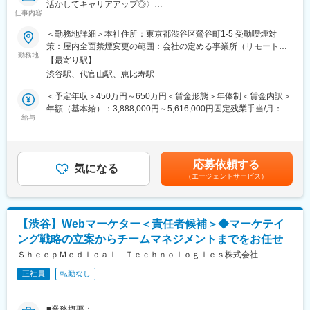
活かしてキャリアアップ◎〉
13時 昼休憩
仕事内容
↓
■業務概要：
14時 （川崎院へ移動、院責とのMTG等）
＜勤務地詳細＞本社住所：東京都渋谷区鶯谷町1-5 受動喫煙対
グループ会社が運営支援している全国23院の歯科クリニックのマ
↓
策：屋内全面禁煙変更の範囲：会社の定める事業所（リモートワ
ーケティングに携わっていただくポジションです。toC領域での
16時 （上?である統括とMTG等）
勤務地
ーク含む）
【最寄り駅】
GoogleやYahoo！リスティング広告やSEOをメインに活躍されて
↓
渋谷駅、代官山駅、恵比寿駅
来られた方を募集しています。
19時 帰宅
歯科矯正マーケティングの領域において、国内トップクラスのノ
＜予定年収＞450万円～650万円＜賃金形態＞年俸制＜賃金内訳＞
ウハウをもつマーケターと一緒に業務を行っていただけます。
■当社について：
年額（基本給）：3,888,000円～5,616,000円固定残業手当/月：
そして、クリニックのリード獲得だけでなく、その後のクリニッ
◎2006年に医療機器商社として創業した当社は、主に美容整形・
給与
51,000円～74,000円（固定残業時間20時間0分/月）超過した時間
クへの来院率や契約率まで、自社データをフル活用したマーケテ
美容外科で利用される美容機器の卸販売・賃貸・メンテナンスを
外労働の残業手当は追加支給＜月額＞375,000円～542,000円（12
ィングにも携われます。
行っており、各種医学会やセミナーにも積極的に出展し、国内・
分割）（一律手当を含む）＜昇給有無＞有＜残業手当＞有賃金は
海外の様々な医療機器・美容機器等を紹介していました。
あくまでも目安の金額であり、選考を通じて上下する可能性があ
応募依頼する
■業務内容詳細：
◎2011年に医療コンサルティング会社と合併し、2012年10月よ
気になる
ります。月給(月額)は固定手当を含めた表記です。
（エージェントサービス）
◇マーケティング戦略の立案・遂行
り医療に特化したコンサルティングを主軸とした事業を展開して
・分析した数値・市場のトレンドを元に、担当する事業の売上を
います。
最大化するためのマーケティング戦略の立案・遂行
◎クリニックでは、当社の受付スタッフやカウンセラーが実務面
◇各WEB媒体の広告運用と関連業務全般
をしっかりサポートいるため、既存店舗のサポートだけでなく新
【渋谷】Webマーケター＜責任者候補＞◆マーケテイ
・Googleリスティング広告、SNS広告を中心に運用
規開院も計画しています。今後は既存のクリニック以外に対して
ング戦略の立案からチームマネジメントまでをお任せ
・LPOの企画立案からLP制作のディレクション・広告バナー／動
も積極的にコンサルティング事業を展開する予定です。
画広告／記事LP／LP／HP／ステップメール etc. の企画・ライテ
ＳｈｅｅｐＭｅｄｉｃａｌ Ｔｅｃｈｎｏｌｏｇｉｅｓ株式会社
ィング・制作ディレクション・制作物ディレクション業務に関わ
正社員
転勤なし
る社内、社外関係者との折衝
※スキル次第では、更に上流のペルソナ設計や適切な訴求プランの
構築などもお任せしたいと思っています。
■業務概要：