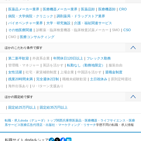
医薬品メーカー業界
医療機器メーカー業界
医薬品卸
医療機器卸
CRO
病院・大学病院・クリニック
調剤薬局・ドラッグストア業界
バイオベンチャー業界
大学・研究施設
介護・福祉関連サービス
その他医療関連
診断薬・臨床検査機器・臨床検査試薬メーカー
SMO
CSO
CMO
医療コンサルティング
ほかのこだわり条件で探す
第二新卒歓迎
外資系企業
年間休日120日以上
フレックス勤務
管理職・マネジャー
英語を活かす
転勤なし（勤務地限定）
服装自由
女性活躍
社宅・家賃補助制度
上場企業
中国語を活かす
退職金制度
残業20時間未満
完全週休2日制
職種未経験歓迎
土日祝休み
原則定時退社
海外出張あり
U・Iターン支援あり
ほかの固定給で探す
固定給25万円以上
固定給35万円以上
転職・求人doda（デューダ）トップ
関西
兵庫県
医薬品・医療機器・ライフサイエンス・医療
系サービス
医療広告代理店・出版社・マーケティング・リサーチ
学歴不問の転職・求人情報
転職サイト dodaをシェア