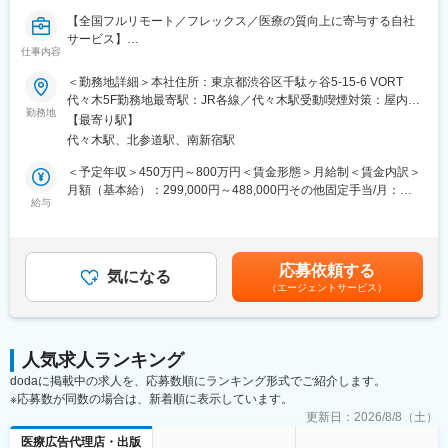
万人以上の患者様が笑顔になるお手伝いをしてきました。
【全国フルリモート／フレックス／医療の質向上に寄与する自社
2022年6月にマーケティングに特化した子会社である
サービス】
SheepMedical Technologies株式会社を設立、また同年9月にはク
仕事内容
リニックの運営支援を提供する子会社アルディバラン株式会社を
医師専用Webサービス・アプリを運営する当社にて、「ヒポク
＜勤務地詳細＞本社住所：東京都渋谷区千駄ヶ谷5-15-6 VORT
設立し、キレイライン矯正だけにとどまらず幅広い歯科の領域で
ラ」のUI/UXデザイナーをお任せします。
代々木5F勤務地最寄駅：JR各線／代々木駅受動喫煙対策：屋内全
患者様を笑顔にするサービスを展開しております。
勤務地
面禁煙変更の範囲：会社の定める事業所（リモートワーク含む）
【最寄り駅】
■業務内容：
変更の範囲：会社の定める業務
代々木駅、北参道駅、南新宿駅
医師という専門性の高いユーザーに向き合い、プロダクト・マー
ケティング・ブランディングまで横断的に関わることができま
＜予定年収＞450万円～800万円＜賃金形態＞月給制＜賃金内訳＞
す。PM・開発ディレクター・エンジニアと連携しながら、UI/UX
月額（基本給）：299,000円～488,000円その他固定手当/月：
にとどまらず、メール・広告・紙媒体まで、ユーザー体験を一貫
給与
10,000円固定残業手当/月：108,700円～175,100円（固定残業時
して設計できる裁量のあるポジションです。中長期にわたる弊社
間45時間0分/月）超過した時間外労働の残業手当は追加支給＜月
が運営する医師向けWebサービス・アプリのブランディングも担
給＞417,700円～673,100円（一律手当を含む）＜昇給有無＞有＜
っていただきたいと考えています。
残業手当＞有＜給与補足＞■上記「その他固定手当」：在宅勤務手
応募依頼する
気になる
当賃金はあくまでも目安の金額であり、選考を通じて上下する可
（エージェントサービス）
■具体的には：
能性があります。月給(月額)は固定手当を含めた表記です。
・医師向けWebサービス・サイト・アプリに関するUI/UXデザイ
ン
・サイト内に掲載される広告LPのデザイン
人気求人ランキング
・HTMLメールや広告バナー・SNS画像などWEBマーケティング
dodaに掲載中の求人を、応募数順にランキング形式でご紹介します。
に必要なデザイン
※応募数が同数の場合は、新着順に表示しています。
・学会で配るチラシやリーフレット・会員獲得のためのダイレク
トメールのデザイン
更新日：
2026/8/8（土）
医療広告代理店・出版