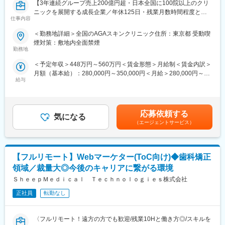
【3年連続グループ売上200億円超・日本全国に100院以上のクリ
ニックを展開する成長企業／年休125日・残業月数時間程度とメ
仕事内容
リハリのついた働き方が可能】
■業務内容：
＜勤務地詳細＞全国のAGAスキンクリニック住所：東京都 受動喫
全国に展開している発毛専門クリニック「AGAスキンクリニッ
煙対策：敷地内全面禁煙
ク」にて、3～6院を管理していただく、マネージャー候補を募集
勤務地
いたします。
＜予定年収＞448万円～560万円＜賃金形態＞月給制＜賃金内訳＞
※初任地に関しては、選考を通じてご希望をお伺いし、考慮した上
月額（基本給）：280,000円～350,000円＜月給＞280,000円～
で決定いたします。
給与
350,000円＜昇給有無＞有＜残業手当＞有＜給与補足＞※経験・能
力を考慮し決定いたします。■賞与：年2回（7月、12月）※昨年実
■業務詳細：
績績2か月分×2回■昇給：年1回（4月）賃金はあくまでも目安の金
・担当エリア各クリニックの売上管理、在庫管理、目標管理
額であり、選考を通じて上下する可能性があります。月給(月額)は
・クリニックスタッフの採用業務（面接など）
応募依頼する
気になる
固定手当を含めた表記です。
・受付スタッフの教育、指導、マネジメント
（エージェントサービス）
・本部会議への参加
・各種研修参加（年数回）
・各種トラブル対応（設備関連・クレーム）、改善対応
【フルリモート】Webマーケター(ToC向け)◆歯科矯正
月に20日程度、管理している医院で勤務いたします。クリニック
の中心メンバー、将来のマネージャー候補として、ご活躍頂ける
領域／裁量大◎今後のキャリアに繋がる環境
方を募集いたします。
ＳｈｅｅｐＭｅｄｉｃａｌ Ｔｅｃｈｎｏｌｏｇｉｅｓ株式会社
■勤務例：横浜のマネージャー候補の主な1日の流れ
正社員
転勤なし
10時 出社（横浜院、朝礼参加し、メールチェック、院責との
MTG）
〈フルリモート！遠方の方でも歓迎/残業10Hと働き方◎/スキルを
↓