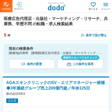
会員登録
ログイン
気になる
メニュー
医療広告代理店・出版社・マーケティング・リサーチ、兵
庫県、学歴不問
の転職・求人検索結果
5
条件で並び替え
件
現在の検索条件
[勤務地]兵庫県 [業種]医療広告代理店・出版社・マーケティング・リサーチ-医薬品・医療機器・ライフサイエンス・医療系サービス [こだわり条件ピックアップ]学歴不問 [詳細条件](募集・採用情報)学歴不問
新着求人をいつでもチェック
条件の変更
この条件を保存
AGAスキンクリニックのSV・エリアマネージャー候補
◆3年連続グループ売上200億円超／年休125日
株式会社IDEA
正社員