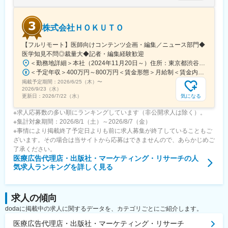
変更の範囲：会社の定める業務
株式会社ＨＯＫＵＴＯ
【フルリモート】医師向けコンテンツ企画・編集／ニュース部門◆
医学知見不問◎裁量大◆記者・編集経験歓迎
＜勤務地詳細＞本社（2024年11月20日～）住所：東京都渋谷区渋谷一丁目12番2 クロスオフィス渋谷311受動喫煙対策：屋内全面禁煙変更の範囲：会社の定める事業所（リモートワーク含む）
＜予定年収＞400万円～800万円＜賃金形態＞月給制＜賃金内訳＞月額（基本給）：241,565円～483,130円固定残業手当/月：91,768円～183,536円（固定残業時間45時間0分/月）超過した時間外労働の残業手当は追加支給＜月給＞333,333円～666,666円（一律手当を含む）＜昇給有無＞有＜残業手当＞有＜給与補足＞※実績やご経験、スキルを考慮し、当社規定に基づいて決定します。賃金はあくまでも目安の金額であり、選考を通じて上下する可能性があります。月給(月額)は固定手当を含めた表記です。
掲載予定期間：
2026/6/25（木）
〜
2026/9/23（水）
気になる
更新日：
2026/7/22（水）
※求人応募数の多い順にランキングしています（非公開求人は除く）。
※集計対象期間：2026/8/1（土）～2026/8/7（金）
※事情により掲載終了予定日よりも前に求人募集が終了していることもご
ざいます。その場合は当サイトから応募はできませんので、あらかじめご
了承ください。
医療広告代理店・出版社・マーケティング・リサーチ
の人
気求人ランキングを詳しく見る
求人の傾向
dodaに掲載中の求人に関するデータを、カテゴリごとにご紹介します。
医療広告代理店・出版社・マーケティング・リサーチ