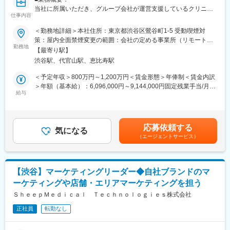
当社に所属いただき、グループ会社が運営支援しているクリニッ
■組織構成
仕事内容
クのマーケティングを行うチームの責任者候補です。
メンバーは約20名程度です。その中で部署に分かれ、ご自身の得
＜勤務地詳細＞本社住所：東京都渋谷区鶯谷町1-5 受動喫煙対
意とする分野で活躍いただいております。
■業務内容詳細：
策：屋内全面禁煙変更の範囲：会社の定める事業所（リモートワ
30代～40代のメンバーがほとんどで、若手にも活躍のチャンスが
◇マーケティング戦略の立案
勤務地
ーク含む）
あります。
【最寄り駅】
※分析した数値・市場のトレンドを元に、担当する事業の売上を最
遠方のメンバーもいるため、フルリモートが基本となります。そ
渋谷駅、代官山駅、恵比寿駅
大化するためのマーケティング戦略の立案・遂行
のため、メンバーとのやり取りはオンライン中心です。
◇事業計画の立案から実行まで
＜予定年収＞800万円～1,200万円＜賃金形態＞年俸制＜賃金内訳
※立案した戦略を軸に事業計画の立案から実行までをお任せしま
＞年額（基本給）：6,096,000円～9,144,000円固定残業手当/月：
■業務の魅力
す。
給与
159,000円～238,000円（固定残業時間40時間0分/月）超過した時
急成長するクリニック支援と、歴史あるマウスピース矯正ブラン
◇チームマネジメント
間外労働の残業手当は追加支給＜月額＞667,000円～1,000,000円
ド『キレイライン矯正』の両マーケティングに関われる環境があ
※立案した戦略に基づき各種KPIのクリアに向けてチームのマネジ
（12分割）（一律手当を含む）＜昇給有無＞有＜残業手当＞有賃
ります。
メントをお任せします。
金はあくまでも目安の金額であり、選考を通じて上下する可能性
そのため、「来院率」や「契約率」、売上といった事業の根幹デ
応募依頼する
気になる
があります。月給(月額)は固定手当を含めた表記です。
ータまで把握したマーケティングが可能です。
（エージェントサービス）
■事業概要：
そのデータを武器に、事業収益に直結する本質的な分析・施策を
親会社であるSheepMedical株式会社では、マウスピース矯正で国
立案し、自分の運用でクリニックのリードが増え、契約数が伸
内トップクラスの実績を持つキレイライン矯正のマウスピース等
び、売上が上がっていくという手触り感を感じられる業務です。
矯正器具の製造・販売を行っています。
【渋谷】マーケティングリーダー◆自社ブランドのマ
キレイライン矯正は、美容クリニックや大手脱毛クリニックの立
変更の範囲：会社の定める業務
ーケティングや店舗・エリアマーケティングを担う
ち上げを行った医師でもある当社CEOと、業界で名前の知られる
マーケティング会社の代表がタッグを組み「矯正を通じて笑顔に
ＳｈｅｅｐＭｅｄｉｃａｌ Ｔｅｃｈｎｏｌｏｇｉｅｓ株式会社
なる人を増やしたい」という志によって生まれたブランドです。
正社員
転勤なし
『高額でハードルが高い』という従来のイメージを変え、多くの
方の歯の悩みを解決したいとブランドを育ててきた結果、既に10