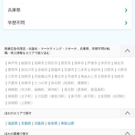
兵庫県
学歴不問
医療広告代理店・出版社・マーケティング・リサーチ、兵庫県、学歴不問の転
職・求人情報をエリアで絞り込む
神戸市
姫路市
尼崎市
明石市
西宮市
洲本市
芦屋市
伊丹市
相生市
豊岡市
加古川市
赤穂市
西脇市
宝塚市
三木市
高砂市
川西市
小野市
三田市
加西市
丹波篠山市
養父市
丹波市
南あわじ市
朝来市
淡路市
宍粟市
加東市
たつの市
加古郡（稲美町、播磨町）
神崎郡（市川町、福崎町、神河町）
美方郡（香美町、新温泉町）
揖保郡（太子町）
川辺郡（猪名川町）
多可郡（多可町）
佐用郡（佐用町）
赤穂郡（上郡町）
ほかのエリアで探す
滋賀県
京都府
大阪府
奈良県
和歌山県
ほかの業種で探す