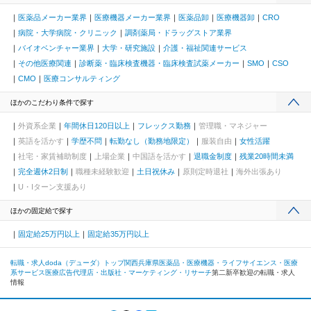
医薬品メーカー業界
医療機器メーカー業界
医薬品卸
医療機器卸
CRO
病院・大学病院・クリニック
調剤薬局・ドラッグストア業界
バイオベンチャー業界
大学・研究施設
介護・福祉関連サービス
その他医療関連
診断薬・臨床検査機器・臨床検査試薬メーカー
SMO
CSO
CMO
医療コンサルティング
ほかのこだわり条件で探す
外資系企業
年間休日120日以上
フレックス勤務
管理職・マネジャー
英語を活かす
学歴不問
転勤なし（勤務地限定）
服装自由
女性活躍
社宅・家賃補助制度
上場企業
中国語を活かす
退職金制度
残業20時間未満
完全週休2日制
職種未経験歓迎
土日祝休み
原則定時退社
海外出張あり
U・Iターン支援あり
ほかの固定給で探す
固定給25万円以上
固定給35万円以上
転職・求人doda（デューダ）トップ
関西
兵庫県
医薬品・医療機器・ライフサイエンス・医療
系サービス
医療広告代理店・出版社・マーケティング・リサーチ
第二新卒歓迎の転職・求人
情報