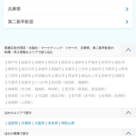
兵庫県
第二新卒歓迎
医療広告代理店・出版社・マーケティング・リサーチ、兵庫県、第二新卒歓迎の
転職・求人情報をエリアで絞り込む
神戸市
姫路市
尼崎市
明石市
西宮市
洲本市
芦屋市
伊丹市
相生市
豊岡市
加古川市
赤穂市
西脇市
宝塚市
三木市
高砂市
川西市
小野市
三田市
加西市
丹波篠山市
養父市
丹波市
南あわじ市
朝来市
淡路市
宍粟市
加東市
たつの市
加古郡（稲美町、播磨町）
神崎郡（市川町、福崎町、神河町）
美方郡（香美町、新温泉町）
揖保郡（太子町）
川辺郡（猪名川町）
多可郡（多可町）
佐用郡（佐用町）
赤穂郡（上郡町）
ほかのエリアで探す
滋賀県
京都府
大阪府
奈良県
和歌山県
ほかの業種で探す