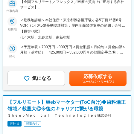
【全国フルリモート／フレックス／医療の質向上に寄与する自社
サービス】
仕事内容
■担当業務
＜勤務地詳細＞本社住所：東京都渋谷区千駄ヶ谷5丁目15番6号
「ヒポクラ」という医師専用のWebサービスのプロダクトマネー
VORT代々木5階受動喫煙対策：屋内全面禁煙変更の範囲：会社の
ジャーをお任せします。
勤務地
定める事業所（リモートワーク含む）
【最寄り駅】
代々木駅、北参道駅、南新宿駅
「ヒポクラ」：約75,000人以上の医師が参加する日本最大級の医
師専用SNS。医師が専門外の事象に遭遇した際に他の医師より知
＜予定年収＞700万円～900万円＜賃金形態＞月給制＜賃金内訳＞
見を得られるオンライン医局”として拡大中。
月額（基本給）：425,000円～552,000円その他固定手当/月：
給与
10,000円固定残業手当/月：153,000円～197,600円（固定残業時
■具体的な業務内容
間45時間0分/月）超過した時間外労働の残業手当は追加支給＜月
・プロダクトのビジョンと戦略の策定・推進
給＞588,000円～759,600円（一律手当を含む）＜昇給有無＞有＜
・市場・競合・ユーザー分析
残業手当＞有＜給与補足＞固定手当として、在宅勤務手当(月1万
応募依頼する
・新サービス、新機能の企画、要件定義、仕様策定
気になる
円)がございます。賃金はあくまでも目安の金額であり、選考を通
（エージェントサービス）
※最近の新機能例：診断RPG
じて上下する可能性があります。月給(月額)は固定手当を含めた表
・既存サービス、企画の運用・改善
記です。
・開発チーム（エンジニア、デザイナー等）との連携とディレク
ション
【フルリモート】Webマーケター(ToC向け)◆歯科矯正
・KPIの設定と進捗管理、データに基づいた改善策の立案と実行
領域／裁量大◎今後のキャリアに繋がる環境
・ロードマップの作成と管理
・部門間（経営層、営業、マーケティング等）の調整
ＳｈｅｅｐＭｅｄｉｃａｌ Ｔｅｃｈｎｏｌｏｇｉｅｓ株式会社
※ご本人の意向および試用期間中の業務状況などを踏まえて適材適
正社員
転勤なし
所を判断していきます。
※少数精鋭で実力主義、かつ積極性・協力性・スピードを重んじる