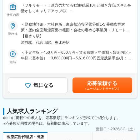
組織です。
〈フルリモート！遠方の方でも歓迎/残業10Hと働き方◎/スキルを
早期にチームリードをお任せするケースもあります。
活かしてキャリアアップ◎〉
仕事内容
■組織体制※製薬事業部
■業務概要：
＜勤務地詳細＞本社住所：東京都渋谷区鶯谷町1-5 受動喫煙対
ディレクター、UXUIデザイナー、エンジニア（バックエンド、フ
グループ会社が運営支援している全国23院の歯科クリニックのマ
策：屋内全面禁煙変更の範囲：会社の定める事業所（リモートワ
ロントエンド、インフラ、AI各種在籍。業務委託・外注含む）で
ーケティングに携わっていただくポジションです。toC領域での
勤務地
ーク含む）
プロダクトチームを組成。現PdMは業務委託で活躍されており、
【最寄り駅】
GoogleやYahoo！リスティング広告やSEOをメインに活躍されて
今回は正社員のプロダクトマネージャーとして中心的な役割をお
渋谷駅、代官山駅、恵比寿駅
来られた方を募集しています。
任せいたします。
歯科矯正マーケティングの領域において、国内トップクラスのノ
＜予定年収＞450万円～650万円＜賃金形態＞年俸制＜賃金内訳＞
※医療業界経験者も居りますので、業界知識は不問です。
ウハウをもつマーケターと一緒に業務を行っていただけます。
年額（基本給）：3,888,000円～5,616,000円固定残業手当/月：
そして、クリニックのリード獲得だけでなく、その後のクリニッ
給与
51,000円～74,000円（固定残業時間20時間0分/月）超過した時間
■働き方
クへの来院率や契約率まで、自社データをフル活用したマーケテ
外労働の残業手当は追加支給＜月額＞375,000円～542,000円（12
残業時間は10～20時間程とワークライフバランスを整えやすい環
ィングにも携われます。
分割）（一律手当を含む）＜昇給有無＞有＜残業手当＞有賃金は
境です。
あくまでも目安の金額であり、選考を通じて上下する可能性があ
全国フルリモート制を導入しており、場所を縛られず拡大中の自
応募依頼する
■業務内容詳細：
気になる
ります。月給(月額)は固定手当を含めた表記です。
社サービスに携わりたい方にお勧めです。
（エージェントサービス）
◇マーケティング戦略の立案・遂行
四半期に一回程度の対面で会うキックオフの機会もご用意してお
・分析した数値・市場のトレンドを元に、担当する事業の売上を
ります。
最大化するためのマーケティング戦略の立案・遂行
◇各WEB媒体の広告運用と関連業務全般
変更の範囲：会社の定める業務
人気求人ランキング
・Googleリスティング広告、SNS広告を中心に運用
dodaに掲載中の求人を、応募数順にランキング形式でご紹介します。
・LPOの企画立案からLP制作のディレクション・広告バナー／動
※応募数が同数の場合は、新着順に表示しています。
画広告／記事LP／LP／HP／ステップメール etc. の企画・ライテ
ィング・制作ディレクション・制作物ディレクション業務に関わ
更新日：
2026/8/8（土）
る社内、社外関係者との折衝
医療広告代理店・出版