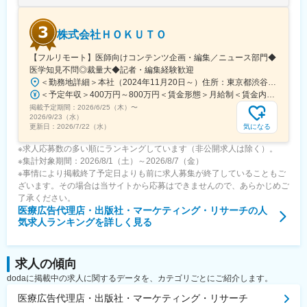
株式会社ＨＯＫＵＴＯ
【フルリモート】医師向けコンテンツ企画・編集／ニュース部門◆
医学知見不問◎裁量大◆記者・編集経験歓迎
＜勤務地詳細＞本社（2024年11月20日～）住所：東京都渋谷区渋谷一丁目12番2 クロスオフィス渋谷311受動喫煙対策：屋内全面禁煙変更の範囲：会社の定める事業所（リモートワーク含む）
＜予定年収＞400万円～800万円＜賃金形態＞月給制＜賃金内訳＞月額（基本給）：241,565円～483,130円固定残業手当/月：91,768円～183,536円（固定残業時間45時間0分/月）超過した時間外労働の残業手当は追加支給＜月給＞333,333円～666,666円（一律手当を含む）＜昇給有無＞有＜残業手当＞有＜給与補足＞※実績やご経験、スキルを考慮し、当社規定に基づいて決定します。賃金はあくまでも目安の金額であり、選考を通じて上下する可能性があります。月給(月額)は固定手当を含めた表記です。
掲載予定期間：
2026/6/25（木）
〜
2026/9/23（水）
気になる
更新日：
2026/7/22（水）
※求人応募数の多い順にランキングしています（非公開求人は除く）。
※集計対象期間：2026/8/1（土）～2026/8/7（金）
※事情により掲載終了予定日よりも前に求人募集が終了していることもご
ざいます。その場合は当サイトから応募はできませんので、あらかじめご
了承ください。
医療広告代理店・出版社・マーケティング・リサーチ
の人
気求人ランキングを詳しく見る
求人の傾向
dodaに掲載中の求人に関するデータを、カテゴリごとにご紹介します。
医療広告代理店・出版社・マーケティング・リサーチ