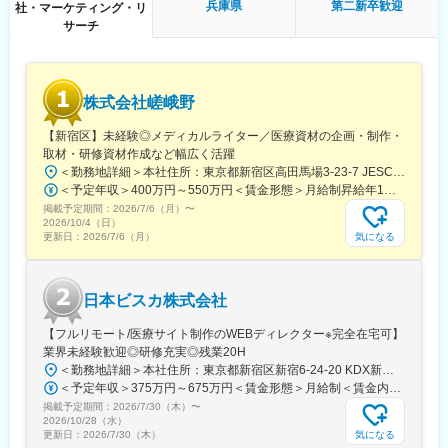
※スキル次第では、更に上流のペルソナ設計や適切な訴求プランの
兵庫県
第二新卒歓迎
社・マーケティング・リ
構築などもお任せしたいと思っています。
サーチ
■組織構成
メンバーは約20名程度です。その中で部署に分かれ、ご自身の得
意とする分野で活躍いただいております。
株式会社嵯峨野
30代～40代のメンバーがほとんどで、若手にも活躍のチャンスが
あります。
【新宿区】未経験◎メディカルライター／医療資材の企画・制作・
遠方のメンバーもいるため、フルリモートが基本となります。そ
取材・研修資材作成など幅広く活躍
のため、メンバーとのやり取りはオンライン中心です。
＜勤務地詳細＞本社住所：東京都新宿区高田馬場3-23-7 JESCO高田馬場3F受動喫煙対策：屋内全面禁煙変更の範囲：会社の定める事業所（リモートワーク含む）
＜予定年収＞400万円～550万円＜賃金形態＞月給制昇給年1回、賞与年2回（実績）＜賃金内訳＞月額（基本給）：250,000円～350,000円＜月給＞250,000円～350,000円＜昇給有無＞有＜残業手当＞有＜給与補足＞経験・能力を考慮して決定します賃金はあくまでも目安の金額であり、選考を通じて上下する可能性があります。月給(月額)は固定手当を含めた表記です。
■業務の魅力
掲載予定期間：
2026/7/6（月）
〜
急成長するクリニック支援と、歴史あるマウスピース矯正ブラン
2026/10/4（日）
ド『キレイライン矯正』の両マーケティングに関われる環境があ
気になる
更新日：
2026/7/6（月）
ります。
そのため、「来院率」や「契約率」、売上といった事業の根幹デ
ータまで把握したマーケティングが可能です。
日本ビスカ株式会社
そのデータを武器に、事業収益に直結する本質的な分析・施策を
立案し、自分の運用でクリニックのリードが増え、契約数が伸
【フルリモート/医療サイト制作のWEBディレクター※完全在宅可】
び、売上が上がっていくという手触り感を感じられる業務です。
業界未経験歓迎◎研修充実◎残業20H
＜勤務地詳細＞本社住所：東京都新宿区新宿6-24-20 KDX新宿6丁目ビル10F勤務地最寄駅：都営大江戸線、東京メトロ副都心線／東新宿駅受動喫煙対策：屋内全面禁煙変更の範囲：会社の定める事業所（リモートワーク含む）
変更の範囲：会社の定める業務
＜予定年収＞375万円～675万円＜賃金形態＞月給制＜賃金内訳＞月額（基本給）：250,000円～450,000円＜月給＞250,000円～450,000円＜昇給有無＞有＜残業手当＞有＜給与補足＞■賞与：年2回※25年度実績4.08ヶ月分■昇給：年1回賃金はあくまでも目安の金額であり、選考を通じて上下する可能性があります。月給(月額)は固定手当を含めた表記です。
掲載予定期間：
2026/7/30（木）
〜
2026/10/28（水）
気になる
更新日：
2026/7/30（木）