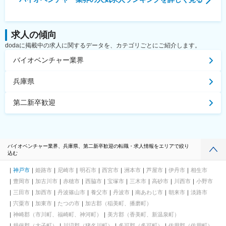
求人の傾向
dodaに掲載中の求人に関するデータを、カテゴリごとにご紹介します。
バイオベンチャー業界
兵庫県
第二新卒歓迎
バイオベンチャー業界、兵庫県、第二新卒歓迎の転職・求人情報をエリアで絞り
込む
神戸市
姫路市
尼崎市
明石市
西宮市
洲本市
芦屋市
伊丹市
相生市
豊岡市
加古川市
赤穂市
西脇市
宝塚市
三木市
高砂市
川西市
小野市
三田市
加西市
丹波篠山市
養父市
丹波市
南あわじ市
朝来市
淡路市
宍粟市
加東市
たつの市
加古郡（稲美町、播磨町）
神崎郡（市川町、福崎町、神河町）
美方郡（香美町、新温泉町）
揖保郡（太子町）
川辺郡（猪名川町）
多可郡（多可町）
佐用郡（佐用町）