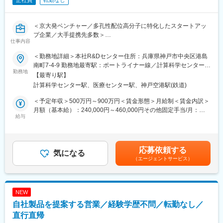
正社員
転勤なし
＜京大発ベンチャー／多孔性配位高分子に特化したスタートアッ
プ企業／大手提携先多数＞
仕事内容
私たちは、次世代多孔性材料に特化したスタートアップ企業で
す。多孔性配位高分子は食品や医薬品・重工業等、世界中であり
＜勤務地詳細＞本社R&Dセンター住所：兵庫県神戸市中央区港島
とあらゆる分野での実用化が検討されています。
南町7-4-9 勤務地最寄駅：ポートライナー線／計算科学センター駅
次世代多孔性材料の価値を高め、社会実装を目指す上では、性能
勤務地
受動喫煙対策：屋内全面禁煙変更の範囲：会社の定める事業所
【最寄り駅】
を最大限に活かすための評価装置が必要不可欠です。
計算科学センター駅、医療センター駅、神戸空港駅(鉄道)
ガス分離システム等、各種モジュール設計に関わるエンジニアと
して業務をお任せします。
＜予定年収＞500万円～900万円＜賃金形態＞月給制＜賃金内訳＞
月額（基本給）：240,000円～460,000円その他固定手当/月：
■具体的な職務内容：
給与
30,000円固定残業手当/月：45,800円～87,700円（固定残業時間
・プロセス設計
25時間0分/月）超過した時間外労働の残業手当は追加支給＜月給
顧客からの依頼に基づくモジュール内での化学プロセス設計
＞315,800円～577,700円（一律手当を含む）＜昇給有無＞有＜残
（反応条件、滞留時間、温度、圧力など）
業手当＞有＜給与補足＞■その他固定手当＝住宅手当（上限
応募依頼する
・装置設計
気になる
30,000円/月）■昇給：年1回■賞与：年3回（標準評価4.5ヶ月/年※
（エージェントサービス）
配管、計装機器などの仕様を決定
等級による）賃金はあくまでも目安の金額であり、選考を通じて
・プロセスシミュレーション
上下する可能性があります。月給(月額)は固定手当を含めた表記で
シミュレーションソフトを用いた熱・物質収支の確認
す。
・機器選定・配管設計
NEW
必要な機器や弁類の選定、配管の取り回し設計、配管計装図の
自社製品を提案する営業／経験学歴不問／転勤なし／
作成
※ご経験に応じて、性能評価に関する業務をご担当いただく場合が
直行直帰