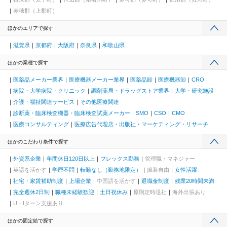
赤穂郡（上郡町）
ほかのエリアで探す
滋賀県
京都府
大阪府
奈良県
和歌山県
ほかの業種で探す
医薬品メーカー業界
医療機器メーカー業界
医薬品卸
医療機器卸
CRO
病院・大学病院・クリニック
調剤薬局・ドラッグストア業界
大学・研究施設
介護・福祉関連サービス
その他医療関連
診断薬・臨床検査機器・臨床検査試薬メーカー
SMO
CSO
CMO
医療コンサルティング
医療広告代理店・出版社・マーケティング・リサーチ
ほかのこだわり条件で探す
外資系企業
年間休日120日以上
フレックス勤務
管理職・マネジャー
英語を活かす
学歴不問
転勤なし（勤務地限定）
服装自由
女性活躍
社宅・家賃補助制度
上場企業
中国語を活かす
退職金制度
残業20時間未満
完全週休2日制
職種未経験歓迎
土日祝休み
原則定時退社
海外出張あり
U・Iターン支援あり
ほかの固定給で探す