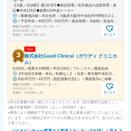
【大阪／北浜駅】週2在宅可◆新設部署／化学薬品の品質管理・保
証◆年休126日◆創業120年超メーカー
＜勤務地詳細＞本社住所：大阪府大阪市中央区内平野町3-2-12 HPCビル勤務地最寄駅：Osaka Metro堺筋線／北浜駅受動喫煙対策：屋内全面禁煙変更の範囲：会社の定める事業所
＜予定年収＞450万円～630万円＜賃金形態＞月給制＜賃金内訳＞月額（基本給）：263,000円～371,000円＜月給＞263,000円～371,000円＜昇給有無＞有＜残業手当＞有＜給与補足＞■年収補足：・賞与実績／年2回、昨年度実績5ヵ月分・最終面接にて等級を決定。管理監督者の場合は残業手当なし。賃金はあくまでも目安の金額であり、選考を通じて上下する可能性があります。月給(月額)は固定手当を含めた表記です。
掲載予定期間：
2026/7/30（木）
〜
2026/10/28（水）
気になる
更新日：
2026/7/30（木）
New
株式会社Gaudi Clinical（ガウディ クリニカ
ル）
社内SE／残業月10時間／年休128日／フレックス／服装自由
【中央区日本橋・本社／転勤なし】＜住所＞東京都中央区日本橋本町4-8-15 ネオカワイビル10F＜アクセス＞・JR「新日本橋駅」から徒歩1分、「神田駅」から徒歩8分・東京メトロ「三越前駅」から徒歩5分、「小伝馬町駅」から徒歩5分※受動喫煙対策あり（屋内全面禁煙）
月給35万円～63万円（固定残業代含む）＋業績賞与※ご経験・スキルを考慮の上決定いたします※固定残業代は、時間外労働の有無にかかわらず月35時間分を、月8万3400円～15万円支給。（35時間を超える時間外労働分は追加で支給）
掲載予定期間：
2026/8/6（木）
〜
2026/11/4（水）
気になる
更新日：
2026/8/6（木）
※求人応募数の多い順にランキングしています（非公開求人は除く）。
※集計対象期間：2026/8/1（土）～2026/8/7（金）
※事情により掲載終了予定日よりも前に求人募集が終了していることもご
ざいます。その場合は当サイトから応募はできませんので、あらかじめご
了承ください。
バイオベンチャー業界
の人気求人ランキングを詳しく見る