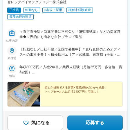
あります。
セレックバイオテクノロジー株式会社
正社員
転勤なし
5名以上採用
職種未経験歓迎
■ポジションのやりがい・魅力：
・設計段階から組み上げまで一覧の業務をご担当いただくため、
業種未経験歓迎
モジュール設計のプロフェッショナルとしての経験を積むことが
できます。
・専門性の異なるメンバーとも意見交換しながら業務を進めてい
＜直行直帰型＞新薬開発に不可欠な「研究用試薬」などの提案営
ただくことや、化学やエネルギー分野に限らず、幅広い業界の顧
業◆世界的にも有名な自社ブランド製品
仕事内容
客ニーズを把握することにより、知見を広げることができます。
【転勤なし／出社不要／全国で募集中】＊直行直帰のためオフィ
■組織構成：
スへの出社不要！＜積極採用エリア＞宮城県、東京都（千葉・埼
研究開発部（研究員21名、研究補助員8名）
勤務地
玉）、神奈川県、大阪府、兵庫県、広島県、福岡県
年収800万円／入社2年目／業界未経験（月給25万円＋歩合給＋賞
■事業詳細：
与2回）
（１）マテリアル事業：当社独自のデータベースPOROSをベース
給与
年収1200万円／入社5年目／業界未経験（月給25万円＋歩合給＋
とした分子設計から生産技術・工法開発までを一貫して行うビジ
賞与2回）
ネスを展開中です。
誰もが挑戦できる営業×営業経験ゼロから成長！
（２）インパクト事業：環境エネルギーの分野で、効率性の観点
トップセールスは月収245万円も可能に！
からビジネス化が非常に難しい小規模分散型のプラットフォーム
構築を目指して以下2つのプロジェクトを進行中です。
・DCCUプロジェクト（CO2分離変換モジュールの開発）：CO2
を液体に変換して回収するモジュールを開発しています。
・DGRUプロジェクト（次世代高圧ガス容器の開発）：ガスボン
ベをコンパクトかつ軽量化、IoT化したCubiTanを開発し、エネル
気になる
応募する
ギーのパケット化を目指す事業です。将来的には人がいなくとも