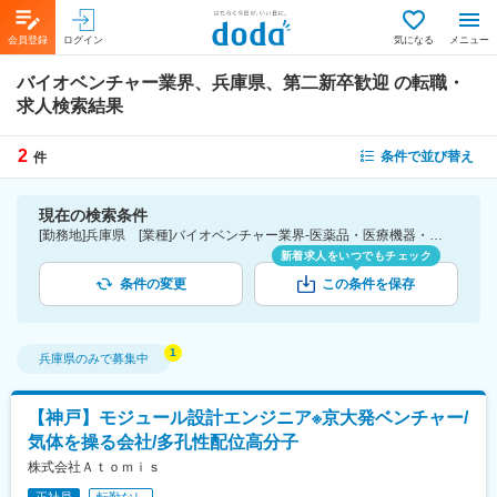
会員登録
ログイン
気になる
メニュー
バイオベンチャー業界、兵庫県、第二新卒歓迎
の転職・
求人検索結果
2
条件で並び替え
件
現在の検索条件
[勤務地]兵庫県 [業種]バイオベンチャー業界-医薬品・医療機器・ライフサイエンス・医療系サービス [詳細条件](募集・採用情報)第二新卒歓迎
新着求人をいつでもチェック
条件の変更
この条件を保存
兵庫県
のみで募集中
【神戸】モジュール設計エンジニア※京大発ベンチャー/
気体を操る会社/多孔性配位高分子
株式会社Ａｔｏｍｉｓ