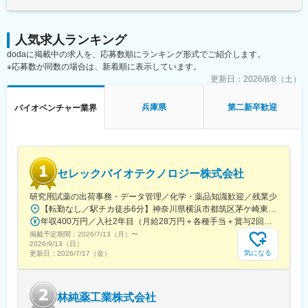
安全かつ効率的にガスの移動供給を実現させるビジョンです。
変更の範囲：会社の定める業務
人気求人ランキング
dodaに掲載中の求人を、応募数順にランキング形式でご紹介します。
※応募数が同数の場合は、新着順に表示しています。
更新日：
2026/8/8（土）
兵庫県
第二新卒歓迎
バイオベンチャー業界
セレックバイオテクノロジー株式会社
研究用試薬の出荷事務・データ管理／化学・薬品知識歓迎／残業少
【転勤なし／駅チカ徒歩6分】神奈川県横浜市都筑区茅ケ崎東4-5-34 長沢ビル＊U.Iターン歓迎
年収400万円／入社2年目（月給28万円＋各種手当＋賞与2回） 年収500万円／入社5年目（月給30万円＋各種手当＋賞与2回）
掲載予定期間：
2026/7/13（月）
〜
2026/9/13（日）
気になる
更新日：
2026/7/17（金）
林純薬工業株式会社