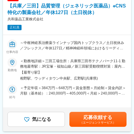
※年齢や性別を問わず働きやすい職場です。離職率が低く、フラッ
メンバーの得手分野を見極め成長を意識し、チーム全体で一つの
【兵庫／三田】品質管理（ジェネリック医薬品）※CNS
トな組織体制のため、自分の意見を言いやすい環境が整っていま
製品を仕上げます。
す。
特化の製薬会社／年休127日（土日祝休）
共和薬品工業株式会社
■働き方／福利厚生：
正社員
・年間休日126日、月平均残業15時間（ほぼない時もあります）
変更の範囲：会社の定める業務
と、非常に働きやすい環境です。
・単身赴任の方や一人暮らしの独身の方には住宅手当がつきます※
～中枢神経系治療薬ラインナップ国内トップクラス／土日祝休み
支給規定あり
／フレックス／年休127日／精神神経科領域におけるリーディン
・家族手当、ファミリサポート休暇（5日間支給。ご家族の通院や
仕事内容
グカンパニー～
イベントに参加いただくための休暇）があり、育休後復帰率
100％とご家族がいらっしゃる方にとっても働きやすい環境で
＜勤務地詳細＞三田工場住所：兵庫県三田市テクノパーク11-1 勤
■業務内容：
す。
務地最寄駅：JR宝塚・福知山線／新三田駅受動喫煙対策：屋内全
製薬メーカーである当社の製剤製造工場にて、品質管理（品質試
勤務地
面禁煙
【最寄り駅】
験）業務をお任せします。
■教育体制
相野駅、ウッディタウン中央駅、広野駅(兵庫県)
◎業務詳細
入社後は6か月程度のOJTを通じて、年代が近しい先輩社員が丁寧
・原料、資材、中間製品、最終製品の試験
に指導します。さらに、通信教育やGMP教育も充実しており、自
＜予定年収＞384万円～648万円＜賃金形態＞月給制＜賃金内訳＞
・安定性試験
己研鑽の機会が豊富にあります。
月額（基本給）：240,000円～405,000円＜月給＞240,000円～
・分析法バリデーション
給与
405,000円＜昇給有無＞有＜残業手当＞有＜給与補足＞※役職・等
・その他設備管理など試験室管理業務
■キャリアパス
級や処遇は経験に応じて決定します。■月給に加えて年 2 回の賞与
入社直後は品質試験スタッフとしての業務に従事していただきま
が支給されます。（業績連動賞与）■年次昇給あり賃金はあくまで
■採用背景・部署について：
すが、将来的には適正に応じて品質管理・保証、研究・開発など
も目安の金額であり、選考を通じて上下する可能性があります。
応募依頼する
・ 現在GMP基準に基づく生産体制・品質管理の強化に取り組んで
気になる
のポジションへの異動も可能です。半年ごとの1on1面談を通じ
月給(月額)は固定手当を含めた表記です。
（エージェントサービス）
おり、医薬品の安全性、品質確保に重要な役割を担う信頼性保証
て、キャリアプランを一緒に組み立てていきます。
本部下の組織である品質管理チームに新たに加わっていただく方