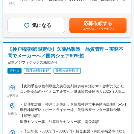
変更の範囲：会社の定める業務
給与
260,000円＜昇給有無＞有＜残業手当＞有＜給与補足＞■昇給：年
＜業務詳細＞
1回（7月）昇給額2,500円～（正社員2年目以上の2023年度平均
医薬品卸業者、調剤薬局等へ、～10先程度訪問いたします。
5,000円）■賞与：年2回（6月、12月）4.0ヵ月（但し、正社員2年
直接の商取引の相手は医薬品卸業者のため、ドラッグストア本部
目以上の2023年度平均）■初年度の賞与支給額は入社月によって
応募依頼する
や店舗、病院へは商品のPR活動がメインです。
気になる
変動します賃金はあくまでも目安の金額であり、選考を通じて上
（エージェントサービス）
◇基本的には直行直帰で、お客様先を訪問していることが多いで
下する可能性があります。月給(月額)は固定手当を含めた表記で
す。
す。
◇人事評価が年2回あり、上長との面談で目標設定を実施します。
【神戸/薬剤師限定◎】医薬品製造・品質管理～実務不
■入社後の流れ：
問でメーカーへ／国内シェア60%超
入社後、１週間は三田工場（兵庫県三田市）で工場研修を行いま
す。具体的には、薬ができるまでの工程を見学し、製品完成後の
日本メジフィジックス株式会社
物流を実地で学んでいただく研修です。（研修中はビジネスホテ
正社員
職種未経験歓迎
業種未経験歓迎
ルを会社が手配いたします。）
その後、2～3ヵ月間のOJT研修を経て担当顧客の引継ぎを行いま
す。
【夜勤手当や福利厚生充実◎薬剤師資格を活かす！診断に欠かせ
また、業務に慣れてきたタイミングでMRの資格取得を目指してい
ない医薬品のパイオニア企業へ／健康経営優良法人2025（大規模
ただきます。
仕事内容
法人部門）認定】
＜勤務地詳細＞神戸ラボ住所：兵庫県神戸市中央区港島南町 5-5-1
■女性の働きやすさ：
■具体的な職務内容
勤務地最寄駅：ポートライナー線／先端医療センター前駅受動喫
本社営業部の女性管理職は産休育休も経験されている方です。
・放射性医薬品の製造
勤務地
煙対策：屋内全面禁煙変更の範囲：会社の定める事業所
全体としては2024年度で4名育休取得実績があり、復帰率は100％
【最寄り駅】
・放射性医薬品の無菌試験、定量試験などの多種にわたる品質試
です。
医療センター駅、計算科学センター駅、南公園駅
験
・放射性医薬品の製造から出荷までの管理
＜予定年収＞530万円～800万円＜賃金形態＞月給制補足事項なし
■働き方：