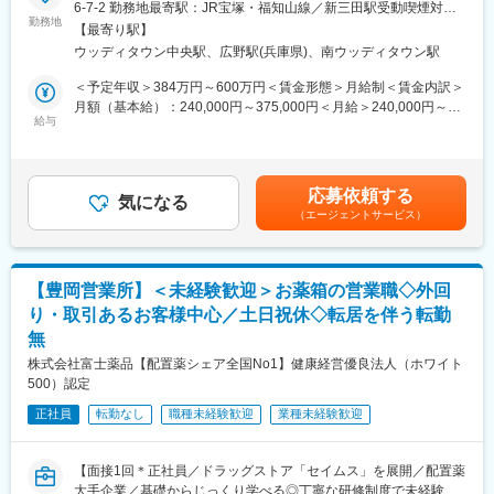
ジェネリック医薬品（固形製剤）の製剤開発を担当いただきます
6-7-2 勤務地最寄駅：JR宝塚・福知山線／新三田駅受動喫煙対
て製造・販売される医薬品のことです。先発医薬品と同等の効き
勤務地
策：屋内全面禁煙
目や安全性が認められており、開発費用が抑えられるため、価格
【最寄り駅】
■具体的には：
が安く、患者さんの経済的な負担を軽減する効果があります。
ウッディタウン中央駅、広野駅(兵庫県)、南ウッディタウン駅
◇新製品及び品質改良品の製剤設計に関わる業務（処方及び製造
方法の確立）
＜予定年収＞384万円～600万円＜賃金形態＞月給制＜賃金内訳＞
◇スケールアップ及び治験薬製造に関わる業務
月額（基本給）：240,000円～375,000円＜月給＞240,000円～
◇承認申請資料（CTD）の作成及び照会対応等
給与
375,000円＜昇給有無＞有＜残業手当＞有＜給与補足＞※ご経験や
スキルに応じて決定します。■昇給：年1回■賞与：年2回賃金はあ
■所属部署・チーム：
くまでも目安の金額であり、選考を通じて上下する可能性があり
・部署人数：6名
ます。月給(月額)は固定手当を含めた表記です。
応募依頼する
・男女比：5:5
気になる
（エージェントサービス）
・年齢層：30代中心
・穏やかで相談しやすい雰囲気が魅力の環境です
※適性や希望に応じてジョブローテーションの可能性があります
【豊岡営業所】＜未経験歓迎＞お薬箱の営業職◇外回
■当社の事業について：
り・取引あるお客様中心／土日祝休◇転居を伴う転勤
◎医薬品事業
無
└CNS領域（中枢神経領域）を中心としたジェネリック医薬品の
開発・製造・販売、ならびに長期収載品（特許等による独占期間
株式会社富士薬品【配置薬シェア全国No1】健康経営優良法人（ホワイト
が満了した先発医薬品）および新薬の販売を行っております。
500）認定
※ジェネリック医薬品とは
正社員
転勤なし
職種未経験歓迎
業種未経験歓迎
└先発医薬品（新薬）の特許が切れた後に、同じ有効成分を使っ
て製造・販売される医薬品のことです。先発医薬品と同等の効き
目や安全性が認められており、開発費用が抑えられるため、価格
【面接1回＊正社員／ドラッグストア「セイムス」を展開／配置薬
が安く、患者さんの経済的な負担を軽減する効果があります。
大手企業／基礎からじっくり学べる◎丁寧な研修制度で未経験の