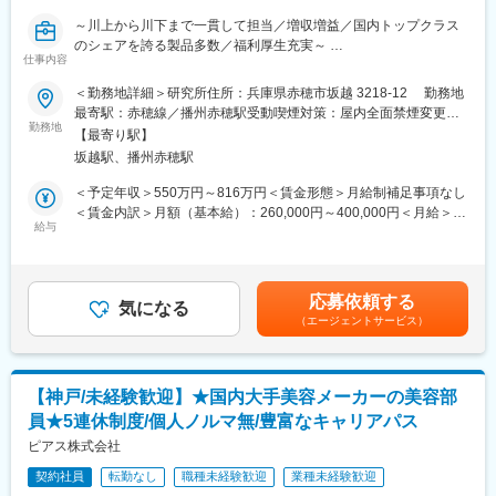
献することができます。
ることができます。
・「この薬すごく効き目があって良かったよ。」「こないだのリ
～川上から川下まで一貫して担当／増収増益／国内トップクラス
◇設備・環境・安全・法令対応など幅広い分野に関わるため、専
ンゴ酢美味しかった。ちょうどまた買おうと思ってたの。来てく
のシェアを誇る製品多数／福利厚生充実～
門性と総合力の双方を高めることができる点が特徴です。
仕事内容
れてありがとう。」など、「ありがとう」という言葉が一番のや
◇業務に必要な資格については、会社負担で取得することが可能
りがいです。
■職務内容：
＜勤務地詳細＞研究所住所：兵庫県赤穂市坂越 3218-12 勤務地
であり、未経験の方に対しても段階的な教育・訓練を実施してい
ウイルス・菌・花粉対策用の商品など衛生用品事業に関する新た
最寄駅：赤穂線／播州赤穂駅受動喫煙対策：屋内全面禁煙変更の
るため、安心して業務に取り組める環境が整っています。
変更の範囲：会社の定める業務
な商品の開発、研究のスタッフとしての活躍を期待しています。
勤務地
範囲：会社の定める事業所
◇設備の安定稼働を支える立場として、改善提案や設備更新にも
【最寄り駅】
・アイデア創造、研究・開発テーマの設定業務
主体的に関わることができ、自身の取り組みが工場全体の安定操
坂越駅、播州赤穂駅
・製品の処方設計、試験系の構築、機能評価
業や品質確保に直接貢献するやりがいがあります。
・容器包材仕様の検討、評価
＜予定年収＞550万円～816万円＜賃金形態＞月給制補足事項なし
◇働き方の面では、原則残業はなく、年間休日127日と休暇制度
・特許調査、出願
＜賃金内訳＞月額（基本給）：260,000円～400,000円＜月給＞
も充実しています。有給休暇についても希望日に取得しやすい環
・社外研究機関、取引先との折衝
給与
260,000円～400,000円＜昇給有無＞有＜残業手当＞有＜給与補足
境です。
・関連部門との連携による生産導入検討
＞※経験・能力・前職給与を考慮の上優遇します。■昇給：年1回■
※なお、設備点検や工事対応等により月1～2回程度の休日出勤が
※ご経験によっては衛生用品に限らず虫ケア製品、入浴剤、オーラ
賞与：年2回（7月・12月）■役職手当：係長10,000円、課長補佐
発生する場合がありますが、その際は振替休日を取得いただく運
ルケア、洗浄剤、除菌剤など力を発揮いただける商品カテゴリー
30,000円 課長60,000円賃金はあくまでも目安の金額であり、選
用となっており、ワークライフバランスを維持しながら働くこと
応募依頼する
の担当についていただく可能性もあります。
気になる
考を通じて上下する可能性があります。月給(月額)は固定手当を含
が可能です。
（エージェントサービス）
めた表記です。
■同社の研究開発体制：
■組織構成：
・アース製薬グループは2020年度の売上高は196,045百万円と過
配属部署には11名が在籍しております。
去最高を記録しました。研究開発には2,673百万円を費やしていま
・男女比：9：1（男性10名、女性1名）
【神戸/未経験歓迎】★国内大手美容メーカーの美容部
す。
・年齢層：平均40代
員★5連休制度/個人ノルマ無/豊富なキャリアパス
・製品群が多いため、企業規模の割に研究開発体制は一つのユニ
・部署の雰囲気や特徴：情報共有を行いながら課内で協力し合い
ットは10名弱と少数精鋭です。それゆえ、一人あたりの裁量権が
ピアス株式会社
方向性を定め、自分のペースで働きやすい環境です。
大きく、研究員自らがコンセプト立案、処方・容器開発、効力評
契約社員
転勤なし
職種未経験歓迎
業種未経験歓迎
価、量産化移管まで関連部門と連携しながら商品開発を一貫して
変更の範囲：会社の定める業務