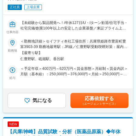
正社員
上場企業
【未経験から製品開発へ！/年休127日/U・Iターン歓迎/住宅手当・
社宅完備/創業100年以上の安定した企業基盤／東証プライム上
仕事内容
場・ニッチトップシェアの安定した事業基盤、平均勤続約15年】
＜勤務地詳細＞セイフティ本社工場住所：兵庫県姫路市豊富町豊
■業務内容：
富3903-39 勤務地最寄駅：JR線／仁豊野駅受動喫煙対策：屋内全
セイフティシステムズ事業のインフレータ新製品開発にて、下記
勤務地
面禁煙変更の範囲：会社の定める事業所
【最寄り駅】
の業務をお任せします。
仁豊野駅、砥堀駅、香呂駅
ご経験に合わせて、まずは当社製品・開発の技術を学んで頂き将
来的に1人で製品をご担当頂いたり、リーダー候補となり製品を束
＜予定年収＞400万円～620万円＜賃金形態＞月給制＜賃金内訳＞
ねて頂くまでご担当頂けます
月額（基本給）：250,000円～376,000円＜月給＞250,000円～
給与
376,000円＜昇給有無＞有＜残業手当＞有＜給与補足＞※上記年収
※インフレータとは...自動車用エアバッグを膨らませるガス発生装
は賞与を含む金額となります。※給与詳細は 経験、年齢に応じて
置
決定します。■所定時間外、休日及び深夜勤務手当：別途支給賃金
はあくまでも目安の金額であり、選考を通じて上下する可能性が
応募依頼する
■業務詳細：
気になる
あります。月給(月額)は固定手当を含めた表記です。
（エージェントサービス）
・新規インフレータの製品設計業務・量産化検証の業務
・顧客との技術 折衝 や新規要素技術の検証及び製品化業務
・新規構造の考案、機械部品の設計 製図・強度解析業務
・CAEでの強度解析、設計FMEA 、実験、解析業務
NEW
【兵庫/神崎】品質試験・分析（医薬品原薬）◆年休
※入社直後...入社後すぐは先輩社員サポートの下で知識や技術を身