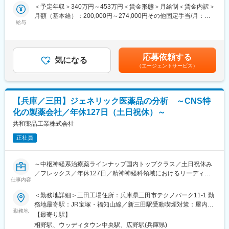
・試験検査業務（微生物試験他）
＜予定年収＞340万円～453万円＜賃金形態＞月給制＜賃金内訳＞
よる独占期間が満了した先発医薬品）および新薬の販売を行って
・品質管理業務
月額（基本給）：200,000円～274,000円その他固定手当/月：
おります。
・試験記録作成
給与
11,000円＜月給＞211,000円～285,000円＜昇給有無＞有＜残業手
※ジェネリック医薬品とは：
・試験検査用設備及び器具の点検整備
当＞有＜給与補足＞■賞与：年2回■昇給：年1回賃金はあくまでも
先発医薬品（新薬）の特許が切れた後に、同じ有効成分を使って
・器具・備品洗浄 等
目安の金額であり、選考を通じて上下する可能性があります。月
製造・販売される医薬品のことです。先発医薬品と同等の効き目
■キャリアパス：
給(月額)は固定手当を含めた表記です。
や安全性が認められており、開発費用が抑えられるため、価格が
応募依頼する
製造部門の作業の流れを習得して頂き、品質管理部門の責任者と
気になる
安く、患者さんの経済的な負担を軽減する効果があります。
（エージェントサービス）
して製造管理施責任者になっていただきます。
■特徴・魅力：
■ビジョン
当社は創業(1925年)以来、医薬品・健康食品・飼料添加物等の研
「こころの健康に向き合い明るい未来を支える会社」として、今
究開発・製造・販売を行っております。取扱いが難しいとされる
後ますます必要性が高まる精神科領域においてジェネリック医薬
【兵庫／三田】ジェネリック医薬品の分析 ～CNS特
納豆菌を培養するなど、日本有数の技術力やノウハウを持ってい
品や新薬をはじめ幅広くサービスを提供し、「こころの健康」を
化の製薬会社／年休127日（土日祝休）～
ます。受注／売上が堅調に推移しており、2014年に加西工場に新
取り戻すことに貢献していきます。
館棟を新設、需要の増加に対応しています。食品メーカーと協働
共和薬品工業株式会社
して新商品を生み出すなど、菌類には様々な活用方法があり、最
変更の範囲：会社の定める業務
正社員
先端の開発に携わって頂けます。
変更の範囲：会社の定める業務
～中枢神経系治療薬ラインナップ国内トップクラス／土日祝休み
／フレックス／年休127日／精神神経科領域におけるリーディン
仕事内容
グカンパニー～
＜勤務地詳細＞三田工場住所：兵庫県三田市テクノパーク11-1 勤
■業務内容：
務地最寄駅：JR宝塚・福知山線／新三田駅受動喫煙対策：屋内全
製薬メーカーである当社の製剤製造工場にて、新規開発品、既存
勤務地
面禁煙変更の範囲：会社の定める事業所
【最寄り駅】
製品改良のための、分析・評価業務を担当いただきます。
相野駅、ウッディタウン中央駅、広野駅(兵庫県)
◎業務詳細