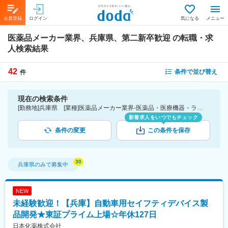
会員登録
ログイン
気になる
メニュー
医薬品メーカー業界、兵庫県、第二新卒歓迎
の転職・求
人検索結果
42
条件で並び替え
件
現在の検索条件
[勤務地]兵庫県 [業種]医薬品メーカー業界-医薬品・医療機器・ライフサイエンス・医療系サービス [詳細条件](募集・採用情報)第二新卒歓迎
新着求人をいつでもチェック
条件の変更
この条件を保存
兵庫県
のみで募集中
NEW
未経験歓迎！【兵庫】自動車用セイフティデバイス製
品開発★東証プライム上場☆年休127日
日本化薬株式会社