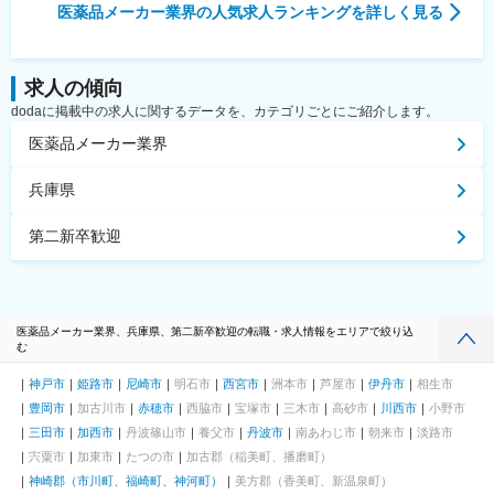
医薬品メーカー業界
の人気求人ランキングを詳しく見る
求人の傾向
dodaに掲載中の求人に関するデータを、カテゴリごとにご紹介します。
医薬品メーカー業界
兵庫県
第二新卒歓迎
医薬品メーカー業界、兵庫県、第二新卒歓迎の転職・求人情報をエリアで絞り込
む
神戸市
姫路市
尼崎市
明石市
西宮市
洲本市
芦屋市
伊丹市
相生市
豊岡市
加古川市
赤穂市
西脇市
宝塚市
三木市
高砂市
川西市
小野市
三田市
加西市
丹波篠山市
養父市
丹波市
南あわじ市
朝来市
淡路市
宍粟市
加東市
たつの市
加古郡（稲美町、播磨町）
神崎郡（市川町、福崎町、神河町）
美方郡（香美町、新温泉町）