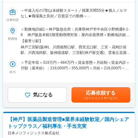
担当できます。自分の開発した商品が販売されるときは、わが子
のような愛着が生まれると同時に、商品開発全般を俯瞰した経
～中途入社の7割は未経験スタート／残業月間55分★個人ノルマ
験、知識が身に付きます。
なし★職場風土良好／百貨店での勤務～
・新製品の場合、開発のリードタイムは平均的に2～3年程度で
仕事内容
※本求人は【8/16 or 9/16 or 10/16入社】可能な方を対象としてお
す。医薬部外品など各種機関に承認が必要な製品は10年ほどかか
ります。
＜勤務地詳細1＞神戸阪急住所：兵庫県神戸市中央区小野柄通8-1-
る場合もあります。
8 神戸阪急本館1階受動喫煙対策：屋内全面禁煙＜勤務地詳細2
・海外向け製品の開発を赤穂でも行っています。部内にグローバ
■カバーマークについて
勤務地
＞川西阪急スクエア住所：兵庫県川西市栄町26-1 勤務地最寄駅：
ル研究部があり、適性や希望に応じて海外向け製品の開発や駐在
【最寄り駅】
カバーマークは、「ハトムギ化粧水」「OPERA」「デジャヴュ」
JR線／川西池田駅受動喫煙対策：屋内全面禁煙＜勤務地詳細3＞
など、グローバルに活躍の場を広げるチャンスがあります。
神戸三宮駅(阪神)、川西能勢口駅、西宮北口駅、三宮・花時計前
などのヒット商品を展開する国内大手美容メーカー「ピアスグル
西宮阪急住所：兵庫県西宮市高松町14-1 勤務地最寄駅：阪急神戸
・研究開発部門や赤穂工場は部門間の垣根が低く、風通しが良い
駅、川西池田駅、阪神国道駅、三宮駅(神戸新交通)、雲雀丘花屋敷
ープ」のブランドで、全国の百貨店に店舗を展開しています。
線／西宮北口駅受動喫煙対策：屋内全面禁煙
雰囲気です。また、20～30代のメンバーが多く、若手にチャンス
駅、西宮駅(ＪＲ線)
ファンデーションのエキスパートブランドとして、ファンデーシ
＜予定年収＞319万円～484万円＜賃金形態＞月給制＜賃金内訳＞
がある職場です。横串でのワーキングプロジェクトなど率先して
ョン・スキンケア・ポイントメイクアップ製品などラインナップ
月額（基本給）：218,000円～355,000円＜月給＞218,000円～
取り組んでいます。
も豊富。
給与
355,000円＜昇給有無＞有＜残業手当＞有＜給与補足＞■昇給：年
カウンセリングを通してお客様のお悩みやニーズに寄り添い、喜
1回（4月）■基本賞与：毎月のお給料で分割支給されます（まと
■周辺環境について：
んでいただけた時は大きなやりがいを感じられます。
めて年2回受取りへ変更も可能です）■業績賞与：年2回（昨年支
勤務地である赤穂市は豊かな自然と恵まれた医療環境のほか、生
給額43万円）■特別賞与：年1回（昨年支給額15万円）※業績賞与
涯学習や子育て環境が充実するなど、様々な世代の方々が、“住む
応募依頼する
■仕事内容
気になる
と特別賞与は業績状況による■モデル年収：チーフ（5年目）407
のにちょうどいいまち”です。自動車通勤も可能ですので、赤穂市
（エージェントサービス）
メイクアップやスキンケア、美容サービスに関するカウンセリン
万円賃金はあくまでも目安の金額であり、選考を通じて上下する
にて生活を安定させることが可能です。
グやタッチアップ、アドバイスを行うお仕事です。
可能性があります。月給(月額)は固定手当を含めた表記です。
変更の範囲：会社の定める業務
■職場環境
【神戸】医薬品製造管理■業界未経験歓迎／国内シェア
・当社には“自分以外はすべてお客様“という考えが浸透し、年齢や
トップクラス／福利厚生・手当充実
役職に関係なく、スタッフがお互いに思いやりをもって働ける環
境です。
日本メジフィジックス株式会社