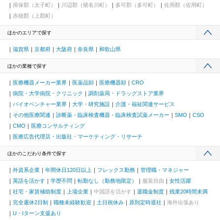
揖保郡（太子町）
川辺郡（猪名川町）
多可郡（多可町）
佐用郡（佐用町）
赤穂郡（上郡町）
ほかのエリアで探す
滋賀県
京都府
大阪府
奈良県
和歌山県
ほかの業種で探す
医療機器メーカー業界
医薬品卸
医療機器卸
CRO
病院・大学病院・クリニック
調剤薬局・ドラッグストア業界
バイオベンチャー業界
大学・研究施設
介護・福祉関連サービス
その他医療関連
診断薬・臨床検査機器・臨床検査試薬メーカー
SMO
CSO
CMO
医療コンサルティング
医療広告代理店・出版社・マーケティング・リサーチ
ほかのこだわり条件で探す
外資系企業
年間休日120日以上
フレックス勤務
管理職・マネジャー
英語を活かす
学歴不問
転勤なし（勤務地限定）
服装自由
女性活躍
社宅・家賃補助制度
上場企業
中国語を活かす
退職金制度
残業20時間未満
完全週休2日制
職種未経験歓迎
土日祝休み
原則定時退社
海外出張あり
U・Iターン支援あり