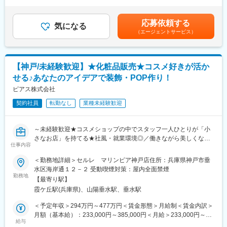
験・スキルを基に選考を通じて変更になる可能性があります。■賞
いながらグローバル案件や海外拠点との連携に携わるチャンスが
■具体的な業務内容
与：年2回（昨年実績6～7ヶ月）賃金はあくまでも目安の金額で
あり、視野を広げながら市場価値の高い経験を積める環境です。
・ラボ～パイロットスケールでの反応条件最適化、工程設計
あり、選考を通じて上下する可能性があります。月給(月額)は固定
応募依頼する
・スケールアップに伴う安全性評価および工程リスクの抽出と対
気になる
手当を含めた表記です。
変更の範囲：会社の定める業務
（エージェントサービス）
策立案
・製造現場との連携による量産移管・工程改善の推進
・原料変更に伴う品質への影響確認 など
【神戸/未経験歓迎】★化粧品販売★コスメ好きが活か
■組織構成：
せる♪あなたのアイデアで装飾・POP作り！
配属先人数：5名（年齢や性別に関わらず働きやすい職場です）
フラットな組織で自分の意見が出しやすく、離職率は低めです。
ピアス株式会社
契約社員
転勤なし
業種未経験歓迎
■働き方／福利厚生：
・年間休日126日（完全週休二日）、月平均残業10～20時間で働
きやすい環境です。
～未経験歓迎★コスメショップの中でスタッフ一人ひとりが「小
・住宅手当：単身赴任者および一人暮らしの独身者（規定あり）
さなお店」を持てる★社風・就業環境◎／働きながら美しくなれ
・家族手当、ファミリサポート休暇（年5日：ご家族の通院や行事
仕事内容
る☆彡～
参加などに利用）あり
※三井アウトレットパーク マリンピア神戸での勤務となります。
＜勤務地詳細＞セルレ マリンピア神戸店住所：兵庫県神戸市垂
・育休取得後の復職率100％（実績）
水区海岸通１２－２ 受動喫煙対策：屋内全面禁煙
■仕事内容：
勤務地
■教育体制
【最寄り駅】
・コスメ販売・接客サービスはもちろん、ディスプレイやPOP作
入社後はOJTを通じて年代の近い先輩が丁寧に指導します。
霞ケ丘駅(兵庫県)、山陽垂水駅、垂水駅
成もおまかせいたします。
研修制度や社内教育（GMP、安全、法令等）も充実しています。
※カウンセリング・タッチアップなどの業務はありません。
＜予定年収＞294万円～477万円＜賃金形態＞月給制＜賃金内訳＞
必要な資格取得にかかる費用は会社が全額負担。
月額（基本給）：233,000円～385,000円＜月給＞233,000円～
通信教育、eラーニング、語学学習支援など自己研鑽の機会が豊
◎セルレについて
給与
385,000円＜昇給有無＞有＜残業手当＞有＜給与補足＞■昇給：年
富。