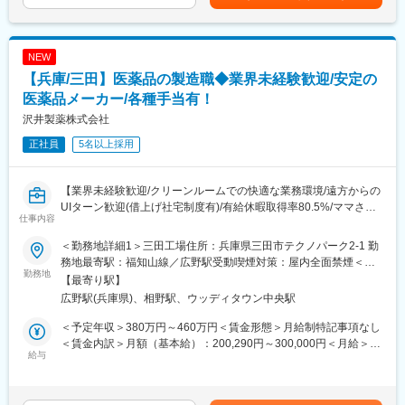
や安全性が認められており、開発費用が抑えられるため、価格が
・調合充填工程に関する新規設備に関する応用研究及び開発
安く、患者さんの経済的な負担を軽減する効果があります。
■参考ページ
■求める役割と今後の展望：
社員インタビュー
NEW
担当業務における以下の業務遂行面を主導し、組織の成果を向上
https://www.kyowayakuhin.co.jp/recruit/interview/
【兵庫/三田】医薬品の製造職◆業界未経験歓迎/安定の
させることができる
・担当業務における潜在的な問題点を発見し、本質的な問題解決
医薬品メーカー/各種手当有！
を主体的に遂行できる。
沢井製薬株式会社
・担当業務において、業務の在り方や既存の方法を見直し変革す
正社員
5名以上採用
ることができる
■充実した研修制度：
【業界未経験歓迎/クリーンルームでの快適な業務環境/遠方からの
通信教育、階層別研修、専門別教育、公募制研修、語学学習支援
UIターン歓迎(借上げ社宅制度有)/有給休暇取得率80.5%/ママさん
など
仕事内容
も活躍中/福利厚生充実】
■当社の製品（一部抜粋）：
＜勤務地詳細1＞三田工場住所：兵庫県三田市テクノパーク2-1 勤
同社はジェネリック医薬品の業界トップメーカーです。本ポジシ
<GATSBY/ギャッツビー>
務地最寄駅：福知山線／広野駅受動喫煙対策：屋内全面禁煙＜勤
ョンは、医薬品の製造職として、下記業務に携わって頂きます。
勤務地
1978年発売以来、いつの時代も常に「旬のかっこよさ」を提案
務地詳細2＞三田西工場住所：兵庫県三田市テクノパーク18-8 勤
【最寄り駅】
■業務内容：
し、男性のトータルグルーミング研究に根ざした確かな品質で、
務地最寄駅：JR宝塚線／新三田駅受動喫煙対策：屋内全面禁煙変
広野駅(兵庫県)、相野駅、ウッディタウン中央駅
製造または包装に関わる機械操作を担当します。業務環境は、空
高い認知と信頼感を確立してきたメンズコスメブランド。
更の範囲：会社の定める事業所
調完備のクリーンルームで非常に衛生的です。3～5名のチーム制
<Bifesta/ビフェスタ>
＜予定年収＞380万円～460万円＜賃金形態＞月給制特記事項なし
で作業する工程が多く、チームには経験豊富な先輩社員がいるの
素肌から輝きたい女性に、キレイを楽しむクレンジングシーンを
＜賃金内訳＞月額（基本給）：200,290円～300,000円＜月給＞
で、わからないことはすぐに質問することができます。
給与
提案するブランドとして2011年に誕生。現在では、日本だけでは
200,290円～300,000円＜昇給有無＞有＜残業手当＞有＜給与補足
なく、アジア各国で支持されています
＞■上記年収には各種手当は含んでいません。■昇給：年1回（4
■入社後のイメージ：
月）■賞与：年2回(夏季,年末)■モデル年収：年収600万（32歳／勤
入社後は、半年程度研修を行います。安全教育・オリエンテーシ