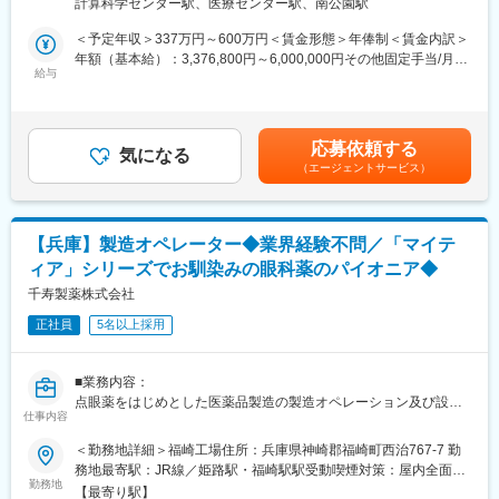
当部署は 14名（男性4名・女性10名） で構成され、20代・30代
計算科学センター駅、医療センター駅、南公園駅
・原料、梱包資材の受け入れ検査
のメンバーが中心となって活躍しています。中途入社者が多く、
・中身、製品の前処理、官能検査、物性検査、バルクチェック
＜予定年収＞337万円～600万円＜賃金形態＞年俸制＜賃金内訳＞
実験計画からデータレビューまで気軽に相談しやすいカルチャー
・ラベルの印字確認
年額（基本給）：3,376,800円～6,000,000円その他固定手当/月：
が特徴です。フォロー体制も整っており、GMP未経験者でもキャ
・外部機関に委託していた重金属、砒素の定量試験など
給与
45,000円＜月額＞326,400円～545,000円（12分割）＜昇給有無
ッチアップしやすい環境が整っています。
★取り扱う品目の数が多く、他部門や顧客とのやり取りもあるた
＞有＜残業手当＞有＜給与補足＞※オファー年収は経験スキルを鑑
め、臨機応変に対応できるコミュニケーション能力がある方にお
みたうえで決定するため金額が上下する可能性があります。■昇
【当社について】
ススメです。
給：年1回■賞与：決算賞与のみ※決算賞与は個人と会社の業績に
■事業内容
応募依頼する
気になる
より変動あり賃金はあくまでも目安の金額であり、選考を通じて
▽医薬品事業：CNS領域（中枢神経領域）を中心としたジェネリ
（エージェントサービス）
■組織構成：
上下する可能性があります。月給(月額)は固定手当を含めた表記で
ック医薬品の開発・製造・販売、ならびに長期収載品（特許等に
20代～50代のおおよそ10名
す。
よる独占期間が満了した先発医薬品）および新薬の販売を行って
おります。
■業務の特徴・キャリアパス：
■ビジョン
【兵庫】製造オペレーター◆業界経験不問／「マイテ
入社後のキャリアのイメージとしては、品質管理部門で行う様々
「こころの健康に向き合い明るい未来を支える会社」として、今
ィア」シリーズでお馴染みの眼科薬のパイオニア◆
な種類の試験業務をローテーションで経験して、品質管理スキル
後ますます必要性が高まる精神科領域においてジェネリック医薬
を身に付けていきます。
千寿製薬株式会社
品や新薬をはじめ幅広くサービスを提供し、「こころの健康」を
取り戻すことに貢献していきます。
正社員
5名以上採用
■当社の魅力：
◇風通しの良さ
変更の範囲：会社の定める業務
社内にはアナログ・Web両方の意見箱があり、年次や役職に関係
■業務内容：
なく改善提案を発信できる風土があります。製造工程の大幅な効
点眼薬をはじめとした医薬品製造の製造オペレーション及び設備
率化から働きやすさ向上まで、社員の声が実際の制度や運営改善
仕事内容
オペレーターをお任せ致します。生産ラインの増強の為の増員採
につながっています。
用となります。
＜勤務地詳細＞福崎工場住所：兵庫県神崎郡福崎町西治767-7 勤
「まずやってみる」を大切にしており、若手でも新しい業務や改
＜具体的には＞
務地最寄駅：JR線／姫路駅・福崎駅駅受動喫煙対策：屋内全面禁
善プロジェクトに挑戦できるため、日々の仕事を通じて着実にス
・製造作業・操作や製造工程の標準化（品質向上）及び安定化、
勤務地
煙変更の範囲：会社の定める事業所
キルアップできる環境です。
【最寄り駅】