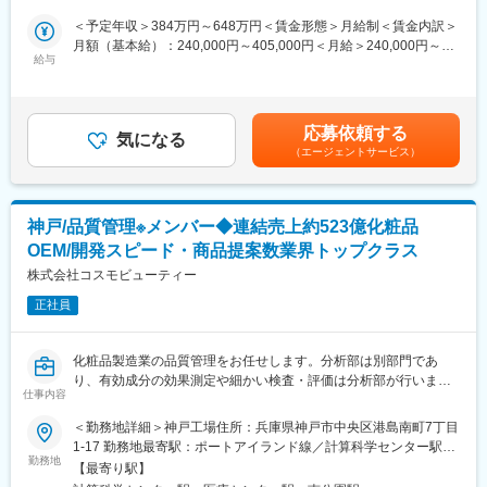
・安定性試験業務の計画立案・実施・評価
＜予定年収＞384万円～648万円＜賃金形態＞月給制＜賃金内訳＞
・新規開発品の試作・工程バリデーション、既存品の品質改善に
月額（基本給）：240,000円～405,000円＜月給＞240,000円～
おける分析評価・サンプリング
給与
405,000円＜昇給有無＞有＜残業手当＞有＜給与補足＞※役職・等
・新規開発品目の商業化に向けての分析技術移管
級や処遇は経験に応じて決定します。■月給に加えて年 2 回の賞与
・洗浄バリデーションの計画と検証データ作成
が支給されます。（業績連動賞与）■年次昇給あり賃金はあくまで
・新規原材料の評価業務（受入試験・規格適合性確認 等）
も目安の金額であり、選考を通じて上下する可能性があります。
応募依頼する
・分析法バリデーション
気になる
月給(月額)は固定手当を含めた表記です。
（エージェントサービス）
・公定書改正時の対応（手順改訂、差分評価）
・薬事申請時の品質関連資料の準備
・試験室および設備の管理（キャリブレーション・保守計画の管
理）
神戸/品質管理※メンバー◆連結売上約523億化粧品
OEM/開発スピード・商品提案数業界トップクラス
【働く環境と魅力ポイント】
◎新規開発品の立ち上げ～分析法バリデーション～技術移管に携
株式会社コスモビューティー
われるため、分析者として幅広い経験ができます。
正社員
◎20～30代が活躍するチームで、相談しやすい環境です。
◎ワークライフバランスを充実していただくため、フレックスタ
イム制を導入しています。
化粧品製造業の品質管理をお任せします。分析部は別部門であ
◎試験工程の標準化が進んでおり、業務負荷の偏りが少ないチー
り、有効成分の効果測定や細かい検査・評価は分析部が行いま
ムです。
仕事内容
す。品質管理では下記業務がメインとなります。また、同社は
◎有給休暇の取得がしやすく、プライベートとの両立もしやすい
OEM・ODMメーカーであり品質保証部がないため顧客からのトラ
＜勤務地詳細＞神戸工場住所：兵庫県神戸市中央区港島南町7丁目
環境です。
ブル対応の問い合わせなども品質管理部門が行います。
1-17 勤務地最寄駅：ポートアイランド線／計算科学センター駅受
勤務地
動喫煙対策：屋内全面禁煙変更の範囲：会社の定める事業所
【所属部署・チーム】
【最寄り駅】
・製薬液剤品質管理