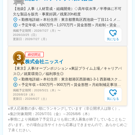
【池袋】人事（人材育成・組織開発）◇高年収水準／半導体に不可
変更の範囲：会社の定める業務
欠な製品を販売・事業好調／残業20h程度
＜勤務地詳細＞本社住所：東京都豊島区西池袋一丁目11-1 メトロポリタンプラザビル16F勤務地最寄駅：各線／池袋駅受動喫煙対策：屋内全面禁煙変更の範囲：会社の定める事業所（リモートワーク含む）
＜予定年収＞680万円～1,070万円＜賃金形態＞月給制＜賃金内訳＞月額（基本給）：335,000円～530,000円＜月給＞335,000円～530,000円＜昇給有無＞有＜残業手当＞有＜給与補足＞※年収概算には想定残業時間20時間分を含む・2025年度 全社平均残業時間：20時間・残業代全額支給（管理監督職については対象外)・賞与6か月分（2025年度実績）賃金はあくまでも目安の金額であり、選考を通じて上下する可能性があります。月給(月額)は固定手当を含めた表記です。
掲載予定期間：
2026/7/27（月）
〜
2026/10/25（日）
気になる
更新日：
2026/7/27（月）
締切間近
株式会社ニッスイ
【東京】人事/オープンポジション ※東証プライム上場／キャリアパ
ス◎／就業環境◎／福利厚生◎
＜勤務地詳細＞本社住所：東京都港区西新橋1-3-1 西新橋スクエア勤務地最寄駅：東京メトロ線／内幸町駅受動喫煙対策：屋内全面禁煙変更の範囲：会社の定める事業所（リモートワーク含む）
＜予定年収＞630万円～900万円＜賃金形態＞月給制補足事項なし＜賃金内訳＞月額（基本給）：330,000円～448,000円＜月給＞330,000円～448,000円＜昇給有無＞有＜残業手当＞有＜給与補足＞※給与詳細は、経験・経歴を考慮のうえ、決定します。■賞与：年2回（6月・12月）※2026年 度見込（ 6.0ヶ月）※時間外、法定外休日勤務をした場合は30%の割増手当支給法定休日勤務の場合は、35%の割増手当支給賃金はあくまでも目安の金額であり、選考を通じて上下する可能性があります。月給(月額)は固定手当を含めた表記です。
掲載予定期間：
2026/5/21（木）
〜
2026/8/19（水）
気になる
更新日：
2026/6/27（土）
※求人応募数の多い順にランキングしています（非公開求人は除く）。
※集計対象期間：2026/7/31（金）～2026/8/6（木）
※事情により掲載終了予定日よりも前に求人募集が終了していることもご
ざいます。その場合は当サイトから応募はできませんので、あらかじめご
了承ください。