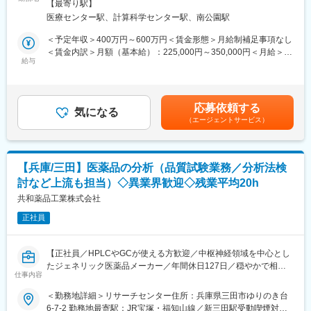
煙対策：屋内全面禁煙変更の範囲：会社の定める事業所
■当社の特徴：
【最寄り駅】
■出荷のための包装及び梱包
関わる全ての人のしあわせを追求する「Good Company」を経営
医療センター駅、計算科学センター駅、南公園駅
■生産業務にかかる文書作成
理念としております。また過重労働の防止、年休取得率の向上や
■生産工程や生産業務の効率化・改良改善活動
＜予定年収＞400万円～600万円＜賃金形態＞月給制補足事項なし
時間単位の導入等、働き方改革に力を入れ、長期にわたって活躍
■製造所の管理（各種試薬や備品等の管理）
＜賃金内訳＞月額（基本給）：225,000円～350,000円＜月給＞
できる環境を整えております。行動理念である「If I were you」の
給与
225,000円～350,000円＜昇給有無＞有＜残業手当＞有＜給与補足
下で、良好な関係、コミュニケーションを構築し「あるべき姿」
【働き方】
＞※上記年収は各種手当込みの年収となります。■季節賞与：年2
「やるべきこと」を実現・実行できる風通しの良い職場です。
下記いずれかパターンで1勤務1週間ごと（1シフト／1週間単位）
回（7月、12月）■業績賞与：年1回（3月）※会社業績及び個人業
のローテーション勤務となります。
績のターゲット100％達成の場合支給■昇給：年1回賃金はあくま
応募依頼する
22:00～翌6:30、0:00～8:30、3:30～12:00、2:00～10:30、21:30
気になる
でも目安の金額であり、選考を通じて上下する可能性がありま
変更の範囲：会社の定める業務
（エージェントサービス）
～翌6:00、1:00～9:30、7:00～15:30、8:00～16:30、6:00～
す。月給(月額)は固定手当を含めた表記です。
14:30、4:30～13:00、17:00～翌1:30、8:45～17:15
※シフトに関する補足事項
・配属先ラボによりシフトは異なります。
【兵庫/三田】医薬品の分析（品質試験業務／分析法検
・出荷時間/作業内容の変更に伴い、業務上シフトがごくまれに変
討など上流も担当）◇異業界歓迎◇残業平均20h
更となる場合がございます。
大幅にシフトが変わる訳ではなく、基本的には提示させて頂いて
共和薬品工業株式会社
おりますシフトから30分単位で変更となります。
正社員
【やりがい】
出荷された薬は、その日の内に患者さんに投与され検査が行われ
【正社員／HPLCやGCが使える方歓迎／中枢神経領域を中心とし
ます。その検査結果は癌の早期発見につながり、治療方針の決定
たジェネリック医薬品メーカー／年間休日127日／穏やかで相談
に大きな影響を及ぼします。質の高い製品を作ることができれ
仕事内容
しやすい環境】
ば、より多くの方が救われることになる、やりがいを感じられる
＜勤務地詳細＞リサーチセンター住所：兵庫県三田市ゆりのき台
仕事です。
■業務内容：
6-7-2 勤務地最寄駅：JR宝塚・福知山線／新三田駅受動喫煙対