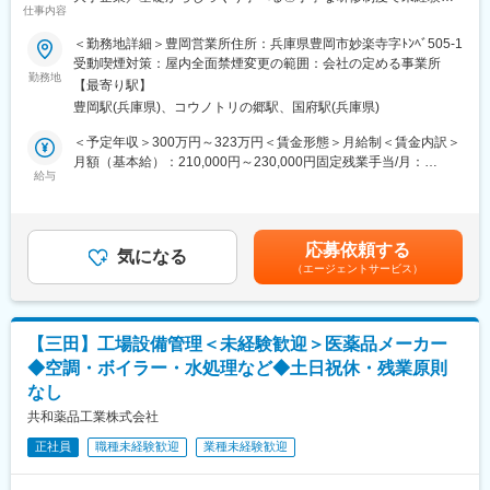
仕事内容
方も安心／残業20h＊直行直帰可】
＜勤務地詳細＞豊岡営業所住所：兵庫県豊岡市妙楽寺字ﾄﾝﾍﾞ505-1
■職務内容：
受動喫煙対策：屋内全面禁煙変更の範囲：会社の定める事業所
担当エリアのお客様（個人宅や企業）へ訪問し、配置薬（お薬
勤務地
【最寄り駅】
箱）や健康食品の提案をお任せします。
豊岡駅(兵庫県)、コウノトリの郷駅、国府駅(兵庫県)
※既に、取引のあるお客様先を訪問するスタイルです。
＜予定年収＞300万円～323万円＜賃金形態＞月給制＜賃金内訳＞
＜仕事の流れ＞
月額（基本給）：210,000円～230,000円固定残業手当/月：
配置薬や健康食品、サプリメントの使用頻度に合わせて、1～6ヶ
給与
35,796円～39,205円（固定残業時間22時間30分/月）超過した時
月に1回程度のペースでお客様宅を訪問
間外労働の残業手当は追加支給＜月給＞245,796円～269,205円
※社用車（軽自動車）に乗ってお客様宅へ訪問をします。（1件あ
（一律手当を含む）＜昇給有無＞有＜残業手当＞有＜給与補足＞※
たり20～30分程度）
年収は当社規定に基づき、年齢や経験に応じて決定します。・昇
応募依頼する
気になる
給：年1回（4月）＜モデル給与＞※入社3年目平均基本給＋各種手
（エージェントサービス）
・配置薬や健康食品の期限管理
当＋業績連動給→総支給月額344,141円※業績連動給：月の予算達
・使った分の配置薬を補充
成や売り上げに対して支払われます。賃金はあくまでも目安の金
・使用したお薬代金の集金
額であり、選考を通じて上下する可能性があります。月給(月額)は
・健康相談、新商品・サービスのご提案 など
固定手当を含めた表記です。
【三田】工場設備管理＜未経験歓迎＞医薬品メーカー
◆空調・ボイラー・水処理など◆土日祝休・残業原則
※一部、新たに配置薬を置いていただくお客様への訪問がありま
なし
す。
└配置薬は無料でおけるので、お客様も抵抗なく置いてくれる製
共和薬品工業株式会社
品です。
正社員
職種未経験歓迎
業種未経験歓迎
■未経験の方も安心◎充実した研修制度：
・入社直後～2週間 ： OJT形式で、薬の種類や成分など基礎知識