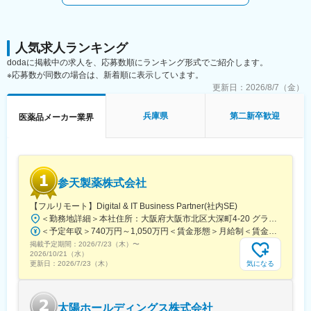
出荷時間/作業内容の変更に伴い、業務上シフトがごくまれに変更
■就業環境：
となる場合がございます。
・当社製品を特別価格で購入可能！
・奨学金代理返済制度あり！(規定あり)
■キャリアパスなど：
人気求人ランキング
将来的には、リーダーとしてチーム体制を構築するなどマネジメ
dodaに掲載中の求人を、応募数順にランキング形式でご紹介します。
ントを担って頂けることを期待しております。また、資格取得支
※応募数が同数の場合は、新着順に表示しています。
援や個々の経験や強み弱みを振り返り、本人の適性や意欲、キャ
更新日：
2026/8/7（金）
リア選好等を踏まえ、キャリアプランを一緒に形成し、個々のキ
ャリアプランに合わせた環境を提供する制度もあります。
兵庫県
第二新卒歓迎
医薬品メーカー業界
■やりがい：
出荷された薬は、その日の内に患者さんに投与され検査が行われ
ます。その検査結果は癌の早期発見につながり、治療方針の決定
に大きな影響を及ぼします。質の高い製品を作ることができれ
参天製薬株式会社
ば、より多くの方が救われることになる、大きなやりがいを感じ
られる仕事です。
【フルリモート】Digital & IT Business Partner(社内SE)
＜勤務地詳細＞本社住所：大阪府大阪市北区大深町4-20 グランフロント大阪タワーA25F勤務地最寄駅：JR各線／大阪駅受動喫煙対策：屋内全面禁煙変更の範囲：会社の定める事業所（リモートワーク含む）
■当社について：
＜予定年収＞740万円～1,050万円＜賃金形態＞月給制＜賃金内訳＞月額（基本給）：540,000円～770,000円＜月給＞540,000円～770,000円＜昇給有無＞有＜残業手当＞有＜給与補足＞※経験・能力等を考慮の上、当社規定により決定します。■賞与：年1回支給■基本給改定：年1回（4月）賃金はあくまでも目安の金額であり、選考を通じて上下する可能性があります。月給(月額)は固定手当を含めた表記です。
主な事業分野であるSPECT・PETと呼ばれる核医学検査は、生体
掲載予定期間：
内の微妙な変化をとらえて画像化する「分子イメージング」とい
2026/7/23（木）
〜
2026/10/21（水）
う技術であり、医療課題の克服に幅広く力を発揮できる可能性が
気になる
更新日：
2026/7/23（木）
あります。特にPET検査はがん診療になくてはならないツールと
なりましたが、当社は2005年に国内初のPET検査用放射性医薬品
の承認を取得し、現在は全国11か所の製造拠点のもと安定供給体
太陽ホールディングス株式会社
制を整えております。