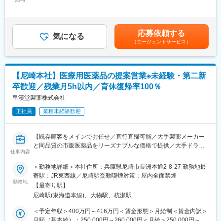
401,000円＜昇給有無＞有＜残業手当＞有＜給与補足＞※給与詳細
計、設備設計、設備立上げ、量産開始までの一連の技術的業務を
は 経験、年齢に応じて決定します。※上記年収は賞与を含みま
■豊富なキャリアパス：
お任せします。また、量産中の生産設備の品質、安全に関する問
す。■所定時間外、休日及び深夜勤務手当：別途支給賃金はあくま
大手美容メーカーだから実現できる様々なキャリアアップ！
題解決対応の役割を担っていただきます。
でも目安の金額であり、選考を通じて上下する可能性がありま
1）チーフ（店長）やエリアマネージャー、ブランド責任者のよう
応募依頼する
気になる
す。月給(月額)は固定手当を含めた表記です。
なマネジメントを目指せます
（エージェントサービス）
■セイフティシステムズ事業
2）ピアスグループ内の様々な美容ブランドへ異動して新たな職種
日本化薬は火薬類の研究開発・製造に関する長い歴史と多彩な技
にチャレンジできます
術を持っています。これらの技術を応用して、自動車用エアバッ
3）店頭で培った経験をもとに、本社で人事・製品プロモーショ
グを膨らませるガス発生装置「インフレータ」、車両衝突時など
ン・マーケティングなどに携われるチャンスもあります
【尼崎本社】医療用医薬品の提案営業※未経験・第二新
にシートベルトを巻き取るための駆動力を生み出す小型ガス発生
卒歓迎／残業月5h以内／育休復帰率100％
装置「マイクロガスジェネレータ」、そしてこれらの基幹部品で
■就業環境：
ある点火装置「スクイブ」を独自に開発してきました。
皇漢堂製薬株式会社
・有名ブランドを多数展開している当社製品を特別価格で購入で
現在、グローバルに事業を展開し、日本、チェコ、中国、メキシ
きます。働きながら自身も美しくなることができる環境です！
正社員
業種未経験歓迎
コ、マレーシアの5つの生産拠点から、世界中の人々の安全に貢献
・あなたの奨学金返済を会社が8割負担してくれます！お給料を自
しています。
身の好きなことに使えると社員に好評の制度です！
【既存顧客をメインでお任せ／直行直帰可能／大手製薬メーカー
■日本化薬株式会社について
と同品質の市販医薬品をリーズナブルな価格で提供／大手ドラッ
1916年に設立された、日本に本社を置く化学メーカーです。主な
仕事内容
グストアにはほぼすべて納品／OTC製品中心だが技術力を活かし
事業分野は、医薬品、機能化学品、火薬、化成品など多岐にわた
ジェネリック分野に参入中】
＜勤務地詳細＞本社住所：兵庫県尼崎市長洲本通2-8-27 勤務地最
ります。医薬品分野では抗がん剤やジェネリック医薬品の開発・
寄駅：JR東西線／尼崎駅受動喫煙対策：屋内全面禁煙
製造に注力しており、機能化学品分野では液晶材料や樹脂添加剤
■業務内容：
勤務地
などを提供しています。環境保護や持続可能な社会の実現にも積
【最寄り駅】
医薬品卸売業者様へ、当社の医療用医薬品の提案営業をお任せい
極的に取り組んでおり、高品質な製品とサービスを通じて社会に
尼崎駅(東海道本線)、大物駅、杭瀬駅
たします。
貢献しています。
営業事務と連携し、業務分担することで働きやすい体制を整えて
＜予定年収＞400万円～416万円＜賃金形態＞月給制＜賃金内訳＞
おり、営業初挑戦でも安心して活躍いただけます。
月額（基本給）：250,000円～260,000円＜月給＞250,000円～