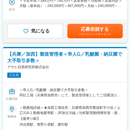
＜予定年収＞384万円～780万円＜賃金形態＞月給制＜賃金内訳＞
・22:00～6:30・0:00～8:30・3:30～12:00・2:00～10:30・21:30
・新規開発品目の商業化検討及び製造技術移管に関する業務
月額（基本給）：240,000円～487,000円＜月給＞240,000円～
～6:00・1:00～9:30・7:00～15:30・8:00～16:30
・自社及び他社工場への製造技術移管に関する業務
給与
487,000円＜昇給有無＞有＜残業手当＞有＜給与補足＞■賞与：年
・6:00～14:30・4:30～13:00・17:00～1:30・8:45～17:15
・既存生産品目の改善業務
2回賃金はあくまでも目安の金額であり、選考を通じて上下する可
・その他工場の改善活動への参加、製造業務支援等
能性があります。月給(月額)は固定手当を含めた表記です。
■キャリアパスなど
将来的には、リーダーとしてチーム体制を構築するなどマネジメ
応募依頼する
■配属組織：
気になる
ントを担って頂けることを期待してます。また、資格取得支援や
（エージェントサービス）
主に30～40代（男女比8：2）の計15名が在籍しています。
個々の経験や強み弱みを振り返り、本人の適性や意欲、キャリア
常に新しいことに挑戦する姿勢を大切にしており、メンバーはお
選好等を踏まえ、キャリアプランを一緒に形成し、個々のキャリ
互いにコミュニケーションを取りながら協力して業務を行ってい
アプランに合わせた環境を提供する制度もあります。
ます。他部門ともオープンなコミュニケーションを大切にしてお
【兵庫／加西】製造管理者＜帝人G／乳酸菌・納豆菌で
り活発な意見交換を行っています。
変更の範囲：会社の定める業務
大手取引多数＞
■当ポジションの魅力：
アサヒ目黒研究所株式会社
◎製造部門や信頼性保証部門などチームで協力して作業を進める
正社員
ことが多く、コミュニケーションが活発です。助け合いながら仕
事を進めています。
◎医薬品は人々の健康を支える重要な製品です。自分が関わった
＜帝人G／乳酸菌・納豆菌で大手取引多数＞
製品が誰かの役に立つと感じられるのは大きなやりがいです。
同社工場（兵庫県加西市）にて、製造管理者としてご活躍頂ける
◎専門的な知識や技術を身につけることができ、キャリアアップ
仕事内容
方を募集致します。同社は参入が難しい納豆菌や大手企業との取
のチャンスがあります。
引が多い乳酸菌を扱っており、安定した事業を展開しておりま
＜勤務地詳細＞★加西工場住所：兵庫県加西市繁昌町字小谷ノ上
す。
乙318-1 勤務地最寄駅：JR加古川線／社町駅受動喫煙対策：屋内
【当社について】
薬剤師資格をお持ちの方であれば、実務未経験の方も歓迎致しま
勤務地
全面禁煙変更の範囲：会社の定める事業所
■事業内容
【最寄り駅】
す。
▽医薬品事業：CNS領域（中枢神経領域）を中心としたジェネリ
河合西駅、青野ケ原駅、網引駅
■業務詳細：
ック医薬品の開発・製造・販売、ならびに長期収載品（特許等に