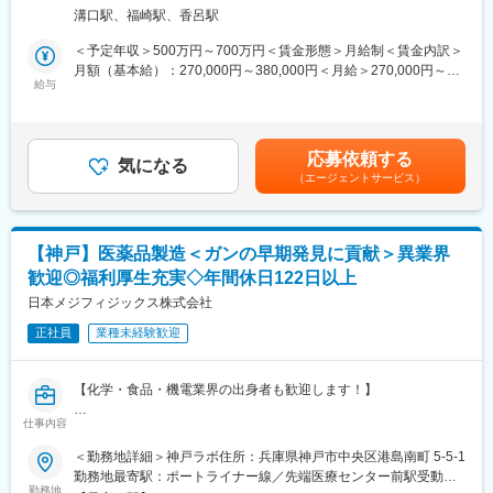
合理化、効率化（改善活動）
◇社長との1on1
溝口駅、福崎駅、香呂駅
・設備の運転操作、設備への資材供給管理、定期保全（担当設備
定期的に社長との個別面談を実施しており、業務課題だけでな
の定期清掃、給油、軽微な不具合箇所の調整・修理）
＜予定年収＞500万円～700万円＜賃金形態＞月給制＜賃金内訳＞
く、将来のキャリアや身につけたいスキル、挑戦したい業務につ
・無菌製造及び無菌製造を支える管理業務（専門性は入社後に指
月額（基本給）：270,000円～380,000円＜月給＞270,000円～
いて直接相談できます。
導）
給与
380,000円＜昇給有無＞有＜残業手当＞有＜給与補足＞※上記は一
「言われたことをこなす」のではなく、自身の意思でキャリアを
■業務の特徴：
例であり、詳細は会社の業績・個人の成績によって変動します。■
切り拓いていける点が大きな魅力です。
入社初期は限定した製造作業、操作、設備オペレーションに従事
昇給：年1回■賞与：年2回賃金はあくまでも目安の金額であり、
◇成長を続ける企業
していただきます。業務に慣れた頃に、他の製造作業・操作、設
選考を通じて上下する可能性があります。月給(月額)は固定手当を
当社グループ売上高は約470億円、従業員数は約1,450名規模へ成
応募依頼する
備オペレーションに挑戦していただき、早期の中堅社員およびマ
気になる
含めた表記です。
長しています。近年も国内外で積極的な設備投資を続けており、
（エージェントサービス）
ルチオペレーターへの成長と活躍を期待しております。眼科薬は
2025年には最大規模となる神戸工場フロンティアが稼働開始。成
注射液とほぼ同じ精度が求められるため他の医薬品に比べ、より
長フェーズの企業だからこそ、経験や年齢に関係なく実力次第で
高度な製剤技術を必要とします。また コンタクトレンズ用剤も医
成長・キャリアアップを目指せる環境があります。
薬品なみの精度で創られる必要があります。そこで最新の設備と
【神戸】医薬品製造＜ガンの早期発見に貢献＞異業界
より良い労働環境、徹底された衛生管理のもとで質、量、コスト
変更の範囲：会社の定める業務
歓迎◎福利厚生充実◇年間休日122日以上
を徹底して追及しております。
■就業環境：
日本メジフィジックス株式会社
・配属先の構成は107名（男性56名、女性51名）となっておりま
正社員
業種未経験歓迎
す
・イレギュラー対応が多い時もありますが、社員が一丸となって
社会に貢献できる製品づくりにチャレンジしております。また海
【化学・食品・機電業界の出身者も歓迎します！】
外輸出のためのロシアのEU／GMPに適合しております。
■キャリアアップ：
仕事内容
【業務内容】
習得意欲、度合いが継続的に高い方にはチャンスと挑戦テーマを
今回は、放射性医薬品の製造職を募集します。
＜勤務地詳細＞神戸ラボ住所：兵庫県神戸市中央区港島南町 5-5-1
与え、成果に応じて将来の管理者候補へのキャリアアップを目指
■医薬品原料生成のための機械（サイクロン）の操作・管理
勤務地最寄駅：ポートライナー線／先端医療センター前駅受動喫
していただける環境がございます。
■医薬品原料を合成装置にて製剤化
勤務地