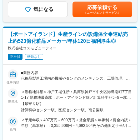
給あり）
在籍して支給）年収500万の場合、月給制となり月給416,917円
応募依頼する
気になる
（基本給336,150円、住宅手当45,000円、超過勤務手当35,767円
（エージェントサービス）
■当社の魅力：
（みなし時間12.25時間分）みなし時間を超過した分は別途残業代
◇風通しの良さ
支給賃金はあくまでも目安の金額であり、選考を通じて上下する
社内にはアナログ・Web両方の意見箱があり、年次や役職に関係
可能性があります。月給(月額)は固定手当を含めた表記です。
なく改善提案を発信できる風土があります。製造工程の大幅な効
【ポートアイランド】生産ラインの設備保全◆連結売
率化から働きやすさ向上まで、社員の声が実際の制度や運営改善
上約523億化粧品メーカー/年休120日福利厚生◎
につながっています。
「まずやってみる」を大切にしており、若手でも新しい業務や改
株式会社コスモビューティー
善プロジェクトに挑戦できるため、日々の仕事を通じて着実にス
正社員
転勤なし
キルアップできる環境です。
◇社長との1on1
定期的に社長との個別面談を実施しており、業務課題だけでな
■業務内容：
く、将来のキャリアや身につけたいスキル、挑戦したい業務につ
化粧品製造工場内の機械やタンクのメンテナンス、工場管理、排
いて直接相談できます。
仕事内容
水処理管理、空調管理等々が業務になります。
「言われたことをこなす」のではなく、自身の意思でキャリアを
当社は化粧品OEM（＝他社ブランドの製品を製造する）であるた
＜勤務地詳細＞神戸工場住所：兵庫県神戸市中央区港島南町7丁目
切り拓いていける点が大きな魅力です。
め、日々非常に多くの製品を製造しています。そのため、ライン
1-17 勤務地最寄駅：ポートアイランド線／計算科学センター駅受
◇成長を続ける企業
の仕様変更の検討や、膨大な生産を効率よく進めるための製造自
勤務地
動喫煙対策：屋内全面禁煙変更の範囲：会社の定める事業所
当社グループ売上高は約470億円、従業員数は約1,450名規模へ成
【最寄り駅】
動化・機械化を日々行っています。
長しています。近年も国内外で積極的な設備投資を続けており、
計算科学センター駅、医療センター駅、南公園駅
2025年には最大規模となる神戸工場フロンティアが稼働開始。成
■当社の魅力：
＜予定年収＞407万円～600万円＜賃金形態＞年俸制＜賃金内訳＞
長フェーズの企業だからこそ、経験や年齢に関係なく実力次第で
◇風通しの良さ
年額（基本給）：3,355,908円～4,692,504円その他固定手当/月：
成長・キャリアアップを目指せる環境があります。
社内にはアナログ・Web両方の意見箱があり、年次や役職に関係
給与
45,000円＜月額＞339,584円～500,334円（12分割）（一律手当
◇グローバルに広がる事業フィールド
なく改善提案を発信できる風土があります。製造工程の大幅な効
を含む）＜昇給有無＞有＜残業手当＞有＜給与補足＞■昇給：年1
日本国内だけでなく、中国・ベトナムに生産拠点を展開してお