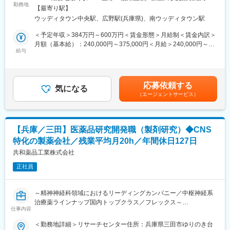
ジェネリック医薬品（固形製剤）の分析研究を担当いただきます
勤務地
策：屋内全面禁煙
【放射性医薬品とは】
【最寄り駅】
ごく弱い放射線を出す成分を含んだ薬のことです。診断や治療に
ウッディタウン中央駅、広野駅(兵庫県)、南ウッディタウン駅
■具体的には：
使われ、体の中に入ると、特定の臓器や病気の場所に集まるよう
◇原薬及び添加剤の受け入れ試験
＜予定年収＞384万円～600万円＜賃金形態＞月給制＜賃金内訳＞
に作られており、診断では、集まった場所から出る放射線をカメ
◇医薬品の品質評価に係る分析方法の設定
月額（基本給）：240,000円～375,000円＜月給＞240,000円～
ラで測り、体の状態を画像で確認できるようになっています。
◇開発品目の品質に関わる試験
給与
375,000円＜昇給有無＞有＜残業手当＞有＜給与補足＞※ご経験や
◇製剤の安定性試験
スキルに応じて決定します。■昇給：年1回■賞与：年2回賃金はあ
変更の範囲：会社の定める業務
◇承認申請資料（CTD）の作成及び照会対応等
くまでも目安の金額であり、選考を通じて上下する可能性があり
◇治験薬GMPに関わる業務
ます。月給(月額)は固定手当を含めた表記です。
応募依頼する
◇品質管理部門への分析方法の技術移転
気になる
（エージェントサービス）
■所属部署・チーム：
・部署人数：19名
・男女比：3:7
【兵庫／三田】医薬品研究開発職（製剤研究）◆CNS
・年齢層：30代中心
特化の製薬会社／残業平均月20h／年間休日127日
・穏やかで相談しやすい雰囲気が魅力の環境です
※適性や希望に応じてジョブローテーションの可能性があります
共和薬品工業株式会社
正社員
■当社の事業について：
◎医薬品事業
└CNS領域（中枢神経領域）を中心としたジェネリック医薬品の
～精神神経科領域におけるリーディングカンパニー／中枢神経系
開発・製造・販売、ならびに長期収載品（特許等による独占期間
治療薬ラインナップ国内トップクラス／フレックス～
が満了した先発医薬品）および新薬の販売を行っております。
仕事内容
※ジェネリック医薬品とは
■業務内容：
＜勤務地詳細＞リサーチセンター住所：兵庫県三田市ゆりのき台
└先発医薬品（新薬）の特許が切れた後に、同じ有効成分を使っ