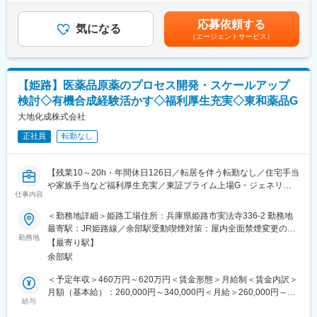
率化から働きやすさ向上まで、社員の声が実際の制度や運営改善
回 ■賞与：業績・査定により決算賞与有（期を1年在籍して支
り、アジア市場を中心にグローバルな事業を拡大しています。ベ
につながっています。
給）年収500万：基本給336,150円、住宅手当45,000円、超過勤務
トナムでは3工場、中国では2工場を運営しており、海外研究所も
応募依頼する
「まずやってみる」を大切にしており、若手でも新しい業務や改
気になる
手当35,767円（みなし時間12.25時間分）これまでのご経験を考
設置。国内外の生産・開発ネットワークを活かし、多様なニーズ
（エージェントサービス）
善プロジェクトに挑戦できるため、日々の仕事を通じて着実にス
慮して決定させていただきます。みなし時間を超過した分は別途
に対応できる体制を構築しています。
キルアップできる環境です。
残業代として賃金はあくまでも目安の金額であり、選考を通じて
また、国際化粧品展示会への出展など海外市場への取り組みも積
◇社長との1on1
上下する可能性があります。月給(月額)は固定手当を含めた表記で
極的に行っており、今後もさらなる成長が期待されます。国内に
定期的に社長との個別面談を実施しており、業務課題だけでな
す。
いながらグローバル案件や海外拠点との連携に携わるチャンスが
【姫路】医薬品原薬のプロセス開発・スケールアップ
く、将来のキャリアや身につけたいスキル、挑戦したい業務につ
あり、視野を広げながら市場価値の高い経験を積める環境です。
検討◇有機合成経験活かす◇福利厚生充実◇東和薬品G
いて直接相談できます。
「言われたことをこなす」のではなく、自身の意思でキャリアを
大地化成株式会社
変更の範囲：会社の定める業務
切り拓いていける点が大きな魅力です。
正社員
転勤なし
◇成長を続ける企業
当社グループ売上高は約470億円、従業員数は約1,450名規模へ成
長しています。近年も国内外で積極的な設備投資を続けており、
【残業10～20h・年間休日126日／転居を伴う転勤なし／住宅手当
2025年には最大規模となる神戸工場フロンティアが稼働開始。成
や家族手当など福利厚生充実／東証プライム上場G・ジェネリッ
長フェーズの企業だからこそ、経験や年齢に関係なく実力次第で
仕事内容
ク医薬品の安定供給に貢献】
成長・キャリアアップを目指せる環境があります。
＜勤務地詳細＞姫路工場住所：兵庫県姫路市実法寺336-2 勤務地
◇グローバルに広がる事業フィールド
■業務内容（概要）：
最寄駅：JR姫路線／余部駅受動喫煙対策：屋内全面禁煙変更の範
日本国内だけでなく、中国・ベトナムに生産拠点を展開してお
当社製品である原薬（医薬品の有効成分）に関する以下業務を担
勤務地
囲：会社の定める事業所
り、アジア市場を中心にグローバルな事業を拡大しています。ベ
【最寄り駅】
当していただきます。
トナムでは3工場、中国では2工場を運営しており、海外研究所も
余部駅
・原薬のプロセス開発、プロセス改良およびスケールアップ検討
設置。国内外の生産・開発ネットワークを活かし、多様なニーズ
・品質向上やコスト改善を目的とした製法改良
＜予定年収＞460万円～620万円＜賃金形態＞月給制＜賃金内訳＞
に対応できる体制を構築しています。
・専門知識・技能を活かし、効率的かつ高品質のモノづくりに貢
月額（基本給）：260,000円～340,000円＜月給＞260,000円～
また、国際化粧品展示会への出展など海外市場への取り組みも積
献
給与
340,000円＜昇給有無＞有＜残業手当＞有＜給与補足＞■年齢・経
極的に行っており、今後もさらなる成長が期待されます。国内に