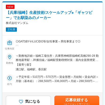
を採用しています。
■当社について：
・ 三田工場の所属部署には約32名所属しており、チームワークを
兵庫工場では原薬・中間体製造に必要な最新設備を備え、日々点
NEW
大切にしています。入社後業務に慣れていただくまで、しっかり
検・メンテナンスを実施。東和薬品の100％子会社として、高品
【兵庫/福崎】生産技術/スケールアップ※「ギャツビ
と業務習得をサポートします。
質な原薬の研究・製造を通じてジェネリック医薬品の安定供給に
ー」でお馴染みのメーカー
貢献しています。原薬の研究ノウハウを活かした選定・品質管理
■当ポジションの魅力：
を行うことで、品質の高い原薬を安定的に確保する体制を構築
株式会社マンダム
（1）就業環境
し、原薬からこだわった製品づくりを可能にしています。
正社員
・土日、祝日お休み、年末年始や夏季休暇も含め、年間休日127
日で、ワークライフバランスを実現できる環境です（詳細は工場
変更の範囲：会社の定める業務
のカレンダーに準じます）。マイカーでの通勤も可能です。
◎GATSBYやLUCIDO等/女性事業～男性事業まで◎
・空調設備完備、作業服貸与、食堂も常備されている働きやすい
職場環境です。また、食事補助制度もあります。
仕事内容
■採用背景：
（2）キャリアステップ
新製品の生産導入、収益性改善業務を推進している中で、人的リ
品質管理担当として経験を積んだ後、マネジメントへのキャリア
＜勤務地詳細＞福崎工場住所：兵庫県神崎郡福崎町高橋290-28 勤
ソース、力量不足により時間外労働が慢性化している。
アップや他の職種へのチャレンジも可能です。
務地最寄駅：JR播但線／福崎駅受動喫煙対策：屋内全面禁煙変更
新たな人材の採用による時間外労働の低減を実施し、課内の健康
勤務地
の範囲：会社の定める事業所
【最寄り駅】
業務遂行により、更なる知識スキル習得時間確保にも繋げ、
【当社について】
溝口駅、福崎駅、香呂駅
業務の遂行機能強化と生産性向上（効果創出の迅速化）を図るた
■事業内容
め募集をしおります。
▽医薬品事業：CNS領域（中枢神経領域）を中心としたジェネリ
＜予定年収＞510万円～570万円＜賃金形態＞月給制＜賃金内訳＞
ック医薬品の開発・製造・販売、ならびに長期収載品（特許等に
月額（基本給）：288,500円～336,000円＜月給＞288,500円～
■業務内容：
給与
よる独占期間が満了した先発医薬品）および新薬の販売を行って
336,000円＜昇給有無＞有＜残業手当＞有＜給与補足＞※上記年収
化粧品、医薬部外品等を生産する工場での生産技術業務（検証計
おります。
は税込み・諸手当を除いた金額です。※給与詳細はご経験により決
画立案、テスト実施、手順書作成等）
※ジェネリック医薬品とは：
定します。■昇給：年1回（4月）■賞与：年2回（6月・12月）賃金
・新製品の導入検討（調合充填に関する量産工程の設計と各種文
先発医薬品（新薬）の特許が切れた後に、同じ有効成分を使って
はあくまでも目安の金額であり、選考を通じて上下する可能性が
応募依頼する
書の作成）
気になる
製造・販売される医薬品のことです。先発医薬品と同等の効き目
あります。月給(月額)は固定手当を含めた表記です。
（エージェントサービス）
・既存製品の調合充填に関する工程の改善