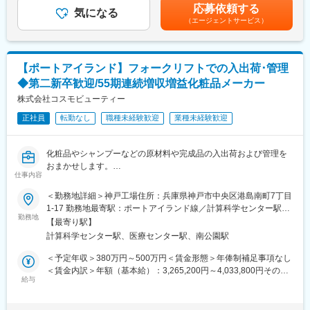
変更の範囲：会社の定める業務
続10年／チーフ）、年収540万（28歳／勤続10年／オペレータ
応募依頼する
ョンをはじめ、製薬業界に関する知識などを身につけて頂きま
気になる
ー）、年収440万（25歳／勤続3年／オペレーター）賃金はあくま
（エージェントサービス）
す。業務は手順書に沿って進めていくため、医薬品に関わる専門
でも目安の金額であり、選考を通じて上下する可能性がありま
的な知識は不要です。
す。月給(月額)は固定手当を含めた表記です。
■勤務に関して：
【ポートアイランド】フォークリフトでの入出荷･管理
24時間内での交代勤務制です。月平均時間外労働時間は10-20時
◆第二新卒歓迎/55期連続増収増益化粧品メーカー
間程度です。勤務シフトパターンは複数あります。始業時間：5時
00分～翌8:10分までの間で、所定労働時間は7時間40分(休憩1時
株式会社コスモビューティー
間)です。
正社員
転勤なし
職種未経験歓迎
業種未経験歓迎
■同社の考え：
ジェネリックを普及させる誇りと信念
化粧品やシャンプーなどの原材料や完成品の入出荷および管理を
同社の調査でも、厚生労働省の調査でも、8～9割の患者さんがジ
おまかせします。
ェネリック医薬品の処方を希望しているという事実があります。
仕事内容
フォークリフト作業がメインとなります。適性をみてお仕事をお
同社こそがこの事実に応えなくてはなりません。処方された薬
任せいたします。
＜勤務地詳細＞神戸工場住所：兵庫県神戸市中央区港島南町7丁目
を、指示されたとおりに服用すれば治るという医学的事実があっ
1-17 勤務地最寄駅：ポートアイランド線／計算科学センター駅受
ても、現実の医療の現場では費用の問題がそれを阻むことがあり
【具体的には...】
勤務地
動喫煙対策：屋内全面禁煙変更の範囲：会社の定める事業所
ます。新薬と同等の品質で安価なジェネリック医薬品を広めるこ
【最寄り駅】
・フォークリフトを使用した入出荷作業
とで、救える命を救うことこそ、挑戦すべきことだと同社は考え
計算科学センター駅、医療センター駅、南公園駅
・ローリフトを使用して梱包された化粧品をパレットに乗せて運
ています。
搬
＜予定年収＞380万円～500万円＜賃金形態＞年俸制補足事項なし
・製品や材料の入出荷作業
＜賃金内訳＞年額（基本給）：3,265,200円～4,033,800円その他
変更の範囲：会社の定める業務
・ハンディ端末を使ったバーコード入力（スキャンでの在庫管
給与
固定手当/月：45,000円＜月額＞317,100円～381,150円（12分
理）
割）＜昇給有無＞有＜残業手当＞有＜給与補足＞※ご経験を考慮し
・簡単なPC操作を使ったデータ入力作業（制服、防寒服の無料支
決定■昇給：年1回■賞与：業績・査定次第で決算賞与有（期を1年