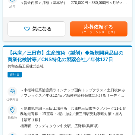
・新製剤、新技術の導入／改善／改良
＜賃金内訳＞月額（基本給）：270,000円～380,000円＜月給＞
基本的には土日祝休みで、ワークライフバランスを充実できる働
※独り立ちするまで先輩がOJT形式・マンツーマンで丁寧にフォロ
給与
270,000円～380,000円＜昇給有無＞有＜残業手当＞有＜給与補足
きやすい環境です。
ーします。
＞※上記年収は各種手当込みの年収となります。■季節賞与：年2
回（7月、12月）■業績賞与：年1回（3月）※会社業績及び個人業
■当社の魅力：
■当社について
績のターゲット100％達成の場合支給■昇給：年1回
現在当社は中堅企業から次のステップへと進もうとしている変革
応募依頼する
SPECT・PETと呼ばれる核医学検査が主な事業分野です。これは
気になる
期です。これからの伸びしろや期待など、やりがいを多く感じら
（エージェントサービス）
生体内の微妙な変化をとらえて画像化する「分子イメージング」
れる環境です。
という技術であり、医療課題の克服に幅広く力を発揮できる可能
性があります。特にPET検査はがん診療になくてはならないツー
■当社について：
ルとなりましたが、当社は2005年に国内初のPET検査用放射性医
大手薬局等で取り扱われている一般消費者向けのOTC医薬品およ
【兵庫／三田市】生産技術（製剤）◆新規開発品目の
薬品の承認を取得し、全国に安定供給しています。
びジェネリック医薬品に特化した医療用医薬品の製造・販売を行
商業化検討等／CNS特化の製薬会社／年休127日
っている製薬メーカーです。
■業務概要・やりがい
共和薬品工業株式会社
放射性医薬品の製造、品質試験、製造から出荷までの管理をお任
正社員
せします。
出荷された薬は、その日のうちに患者さんに投与され検査が行わ
れます。その検査結果は癌の早期発見につながり、迅速な治療方
～中枢神経系治療薬ラインナップ国内トップクラス／土日祝休み
針の決定に影響を及ぼします。質の高い製品を作ることでより多
／フレックス／年休127日／精神神経科領域におけるリーディン
くの方が救われることになる、やりがいのある仕事です。
仕事内容
グカンパニー～
＜勤務地詳細＞三田工場住所：兵庫県三田市テクノパーク11-1 勤
■勤務時間帯について
■業務内容：
務地最寄駅：JR宝塚・福知山線／新三田駅受動喫煙対策：屋内全
入社してから3年目までは2:00～または、8:00～シフト、 8:45～
製薬メーカーである当社にて、製剤における生産技術をお任せし
勤務地
面禁煙変更の範囲：会社の定める事業所
シフトの3パターンとなり、4年目以降は、下記いずれかの勤務時
【最寄り駅】
ます。
間で1勤務1週間ごとのローテーション勤務となります。※夜勤が
相野駅、ウッディタウン中央駅、広野駅(兵庫県)
多い環境ではありますが、夜勤手当が支給されます。
■具体的には：