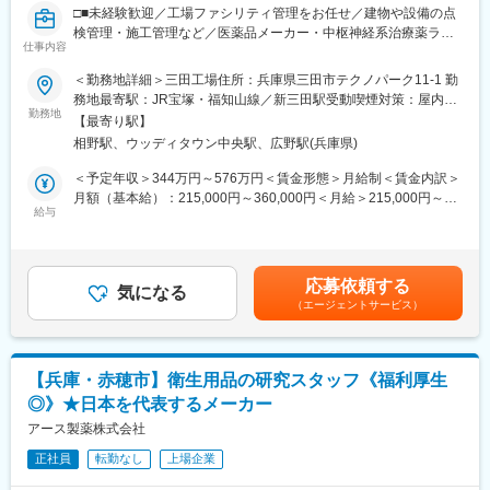
□■未経験歓迎／工場ファシリティ管理をお任せ／建物や設備の点
を身につけます。
検管理・施工管理など／医薬品メーカー・中枢神経系治療薬ライ
・入社2週間～1ヶ月 ： 先輩社員に同行し、仕事の流れを学びま
仕事内容
ンナップ国内トップ級／残業は基本なし（トラブル時などに残業
す。「会話のコツ」や「商品のご案内方法」といった実践的なス
月5～10時間程度発生）／土日祝休基本■□
キルを習得します。
＜勤務地詳細＞三田工場住所：兵庫県三田市テクノパーク11-1 勤
・入社1カ月以降 ： 慣れてきたら独り立ち。既存のお客様をメイ
務地最寄駅：JR宝塚・福知山線／新三田駅受動喫煙対策：屋内全
■業務内容：
勤務地
ンに訪問します。
面禁煙変更の範囲：会社の定める事業所
【最寄り駅】
・建物及び付帯設備の点検、保守依頼及び管理（空調設備・ボイ
◎困ったら先輩社員に相談しやすい雰囲気です。
相野駅、ウッディタウン中央駅、広野駅(兵庫県)
ラー・コンプレッサー・精製水・クリーンルーム管理）
・建物及び付帯設備の施工管理業務
＜専門資格を取得できる＞
＜予定年収＞344万円～576万円＜賃金形態＞月給制＜賃金内訳＞
・環境測定・水質測定の管理
・入社後は、医薬品販売の専門知識を身につけるために、登録販
月額（基本給）：215,000円～360,000円＜月給＞215,000円～
・ガス、水道及び電気関係の管理
給与
売者資格を取得していただきます。（取得率90％以上）
360,000円＜昇給有無＞有＜残業手当＞有＜給与補足＞※経験やス
・エネルギー管理業務
・資格取得にあたっては、無料で支援を行いますのでご安心くだ
キルを考慮して決定します。■賞与：年2回（業績連動賞与）■昇
・産業廃棄物、一般廃棄物運搬及び廃棄処理業務
さい。
給：年1回賃金はあくまでも目安の金額であり、選考を通じて上下
・防虫管理業務
・資格取得後は、資格手当として給与にも反映されます。
する可能性があります。月給(月額)は固定手当を含めた表記です。
応募依頼する
・警備保障及び施錠セキュリティー管理
気になる
（エージェントサービス）
・消防点検、避難訓練の立案・実施（防火管理者業務）
■働き方：
・構内清掃業務
・基本土日祝休み／年3回の大型連休あり
・社用車の維持管理業務
・残業20h以内
・防災備品の管理業務
・スケジュールに合わせて直行直帰可
【兵庫・赤穂市】衛生用品の研究スタッフ《福利厚生
・緑地管理業務
・転居を伴う転勤はありません
◎》★日本を代表するメーカー
・環境、安全衛生、施設、設備に関する法令の点検/管理
アース製薬株式会社
■やりがい：
■働く環境と魅力：
・最近、健康のことで困っていることがないかなど、親身にお話
正社員
転勤なし
上場企業
◇建築、付帯設備など多岐にわたる施工管理を経験できるととも
を聞くことで、お客様と信頼関係を築き、お客様の健康管理に貢
に、医薬品製造業特有のGMP管理についても実務を通じて習得す