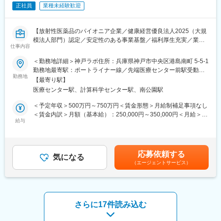
・年に一度表彰制度あり！ご自身の頑張りをしっかりと認めても
正社員
業種未経験歓迎
らえる環境です。
・個人ノルマはなく、チームで業務を進めるのが当社の特徴で
す。仲間と目標達成したときは大きなやりがいを感じられます！
【放射性医薬品のパイオニア企業／健康経営優良法人2025（大規
模法人部門）認定／安定性のある事業基盤／福利厚生充実／業界
■ご入社後の流れ
仕事内容
未経験歓迎】
1.接客・美容基礎研修：Web6日間
＜勤務地詳細＞神戸ラボ住所：兵庫県神戸市中央区港島南町 5-5-1
2.ブランド研修：対面7日間
■職務内容
勤務地最寄駅：ポートライナー線／先端医療センター前駅受動喫
3.店舗OJT
以下業務をご担当頂きます。ご入社後はOJT形式で先輩社員が付
勤務地
煙対策：屋内全面禁煙変更の範囲：会社の定める事業所
先輩の手つきを見せてもらいながら何度もタッチアップの練習を
【最寄り駅】
き添いながら機械操作や医薬品製造業務をレクチャー致します。
し、アドバイスしてもらえるので一人で悩むこともありません。
医療センター駅、計算科学センター駅、南公園駅
慣れるまでは接客は先輩と一緒に行ない、個人差はありますが早
・放射性医薬品の製造（製造作業だけでなく管理業務、開発業務
＜予定年収＞500万円～750万円＜賃金形態＞月給制補足事項なし
い方だと入店1ヵ月程度で1人立ちとなります。
を含む）
＜賃金内訳＞月額（基本給）：250,000円～350,000円＜月給＞
※その後も3年間にわたってメイクアップ・スキンケアに関する定
・製造管理（文書管理・データとりまとめ・作業者教育・管理報
給与
250,000円～350,000円＜昇給有無＞有＜残業手当＞有＜給与補足
期的な研修カリキュラムがあり、専門性を高めることができま
告書の作成等）
＞※上記年収は各種手当込みの年収となります。■季節賞与：年2
す。
・製造実験
回（7月、12月）■業績賞与：年1回（3月）※会社業績及び個人業
・治験薬製造管理 等
績のターゲット100％達成の場合支給■昇給：年1回賃金はあくま
■豊富なキャリアパス
応募依頼する
気になる
でも目安の金額であり、選考を通じて上下する可能性がありま
大手美容メーカーだから実現できる！
（エージェントサービス）
■働き方補足：
す。月給(月額)は固定手当を含めた表記です。
1）チーフ（店長）やエリアマネージャー、ブランド責任者のよう
下記いずれかパターンの勤務時間で1勤務1週間ごと（1シフト/1週
なマネジメントを目指せます
間単位）のローテーション勤務となります。
2）ピアスグループ内の様々な美容ブランドへ異動して新たな職種
・22:00～翌6:30、0:00～8:30、3:30～12:00、2:00～10:30、
にチャレンジできます
21:30～翌6:00、1:00～9:30、7:00～15:30、8:00～16:30、6:00
さらに17件読み込む
3）本社で人事・製品プロモーション・マーケティングなどに携わ
～14:30、4:30～13:00、17:00～翌1:30、8:45～17:15
れるチャンスもあります
※シフトに関する補足事項