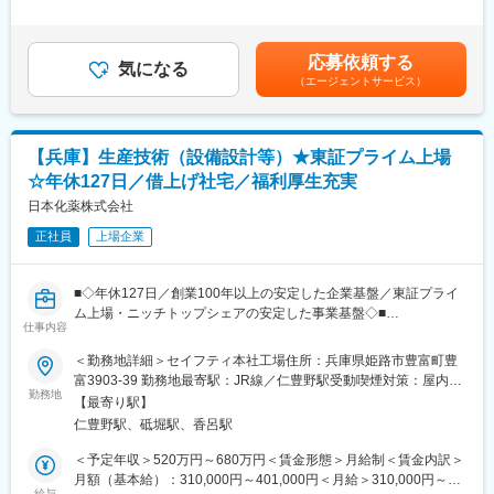
国内外のコスメブランドの製品を、80～30％OFFで販売するアウ
1回（4月）■基本賞与：毎月のお給料で分割支給されます（まと
トレットコスメのお店です。
めて年2回受取りへ変更も可能です）■特別賞与：年1回（昨年支
■キャリアパス
そのため、店頭に並ぶ製品ラインナップはいつも同じものではあ
給額15万円）※特別賞与は業績状況による■モデル年収：スタッフ
入社後、研究開発業務を担当いただきますが、適正・希望に応じ
応募依頼する
りません。
気になる
（3年目）322万円チーフ（5年目）391万円賃金はあくまでも目安
て品質管理、品質保証、製造などへの異動も可能です。半年ごと
（エージェントサービス）
月に数回は新しい製品が入ってくるから、定期的にお店を覗きに
の金額であり、選考を通じて上下する可能性があります。月給(月
のキャリア面談を通じて、個人の目標に沿ったキャリアプランを
来て頂く常連様もたくさん！
額)は固定手当を含めた表記です。
一緒に構築します。
もちろんスタッフにとっても、いつも新しいコスメとの出会いが
ある、ワクワクがいっぱい詰まったショップです！
■当社について：
【兵庫】生産技術（設備設計等）★東証プライム上場
東和薬品の100％子会社として、原薬の研究・製造を通じてジェ
☆年休127日／借上げ社宅／福利厚生充実
■風通しの良い職場環境
ネリック医薬品の安定供給に貢献しています。原薬の研究ノウハ
・ショップ中のひとつのコーナーを、自分で販売するものを決め
日本化薬株式会社
ウを活かし、製造・品質管理をおこなうことで、高品質な原薬を
てディスプレイなどを工夫して運営できます。
安定的に供給しています。また、分析受託サービスでは、ニトロ
正社員
上場企業
・自分のアイデアを取り入れて結果に繋がるので非常にやりがい
ソアミン類や元素不純物の分析法開発からロット分析、異物同定
を感じられます。
などもおこなっています。
・個人ノルマは無し！チームで業務を進めるのが当社の特徴で
■◇年休127日／創業100年以上の安定した企業基盤／東証プライ
す。
変更の範囲：会社の定める業務
ム上場・ニッチトップシェアの安定した事業基盤◇■
仲間と目標達成したときは大きなやりがいを感じられます！
仕事内容
■業務内容：
＜勤務地詳細＞セイフティ本社工場住所：兵庫県姫路市豊富町豊
■未経験でも安心のサポート体制◎
（1）新規生産設備の工程設計、設備設計、発注、設置、試運転業
富3903-39 勤務地最寄駅：JR線／仁豊野駅受動喫煙対策：屋内全
・入社後すぐに接客マナーの基本、美容知識、化粧品知識を基礎
務
勤務地
面禁煙変更の範囲：会社の定める事業所
からしっかり研修します。
【最寄り駅】
（2）既存生産設備の改善業務
・全国の店舗の成功事例が共有されるので、あなたの販売スキ
仁豊野駅、砥堀駅、香呂駅
（3）新製品の量産化対応、海外拠点のサポート業務
ル・知識を高められます。
日本国内および海外生産拠点の自動車安全部品を生産するための
＜予定年収＞520万円～680万円＜賃金形態＞月給制＜賃金内訳＞
・人間関係や風通しのよさが当社の魅力の一つ。先輩方が丁寧に
組立設備関連の業務をお任せします。
月額（基本給）：310,000円～401,000円＜月給＞310,000円～
業務をサポートしてくれます。
具体的には、生産ラインの新設、改造の案件を担当し、工程設
給与