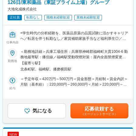
に着けていただきます。
126日/東和薬品（東証プライム上場）グループ
大地化成株式会社
■チーム体制
正社員
転勤なし
職種未経験歓迎
業種未経験歓迎
1チーム4～6名のメンバーがおり、メンバーの得意分野はそれぞ
れ異なります。メンバーが知恵を出し合い、助け合って業務を進
めております。
<学生時代の分析経験を、医薬品原薬の品質試験に活かすキャリア
へ／転居を伴う転勤なし／家賃補助家族手当など福利厚生◎／高
■研修体制
仕事内容
速代も規定により支給有／年間休日126日>
入社後は先輩社員につきOJTとして技術・知見を貯めて頂きま
す。
＜勤務地詳細＞兵庫工場住所：兵庫県神崎郡福崎町大貫1004-6 勤
■業務内容：
務地最寄駅：播但線／福崎駅受動喫煙対策：屋内全面禁煙変更の
当社兵庫工場の品質試験スタッフとして各分析機器を使用した原
勤務地
■キャリア
範囲：会社の定める事業所
【最寄り駅】
薬及び原薬製造用原料の分析をしていただきます。業務詳細は下
入社後すぐは先輩社員サポートの下で知識や技術を身に着けてい
北条町駅、福崎駅、播磨横田駅
記になります。
ただきます。その後は一担当として開発製品の中のいくつかの部
・原料・製品の品質検定
品設計をご担当いただきます。その後リーダーをお任せできると
＜予定年収＞420万円～500万円＜賃金形態＞月給制＜賃金内訳＞
・新しい製品の検査方法の策定
判断したら、リーダーとして各部品の設計者を束ねて一つの製品
月額（基本給）：220,000円～260,000円＜月給＞220,000円～
・分析設備・機器の維持管理
給与
設計をご担当いただきます。
260,000円＜昇給有無＞有＜残業手当＞有＜給与補足＞■年齢・経
・試験計画書および報告書の作成
験・スキルを基に選考を通じて変更になる可能性があります。■賞
・取得した試験データの確認
■業務の魅力・やりがい
与：年2回（昨年実績6～7ヶ月）賃金はあくまでも目安の金額で
※使用装置（使用頻度の高い順）…HPLC、GC、IR、粒度分布
・自らのアイデアで設計した製品を世の中に出していくことがで
あり、選考を通じて上下する可能性があります。月給(月額)は固定
応募依頼する
計、カールフィッシャー水分測定装置、UV計、イオンクロマトグ
気になる
き、製品化されると多くの車種で採用され人の命を守る製品とな
手当を含めた表記です。
（エージェントサービス）
ラフ装置、旋光度計
ります
自動車用セイフティデバイスは品質を非常に重視されるため突き
■組織構成：
詰めた設計を行います。
約25名＝20代・30代・40代（各7名）50代（4名）
・立ち上げから量産化まで、 様々な経験をする機会があります。
NEW