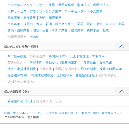
コンサルティング・リサーチ業界・専門事務所・監査法人・税理士法人
人材サービス・アウトソーシング業界・コールセンター
小売業界
外食産業・飲食業界
運輸・物流業界
エネルギー（電力・ガス・石油・新エネルギー）業界
旅行・宿泊・レジャー業界
警備・清掃業界
理容・美容・エステ業界
教育業界
農林水産・鉱業
冠婚葬祭業界
その他
ほかのこだわり条件で探す
第二新卒歓迎
外資系企業
年間休日120日以上
管理職・マネジャー
英語を活かす
学歴不問
転勤なし（勤務地限定）
服装自由
女性活躍
社宅・家賃補助制度
上場企業
中国語を活かす
退職金制度
残業20時間未満
完全週休2日制
職種未経験歓迎
土日祝休み
原則定時退社
海外出張あり
U・Iターン支援あり
ほかの固定給で探す
固定給25万円以上
固定給35万円以上
転職・求人doda（デューダ）トップ
中国･四国
岡山県
公社・官公庁・学校・研究施設
フレッ
クス勤務の転職・求人情報