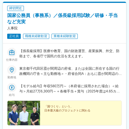
案内、出願をしていただくまで伴走支援する業務です。
あります。
・中学校への訪問や説明会
締切間近
・オープンスクールの企画運営
■働き方：
国家公務員（事務系）／係長級採用試験／研修・手当
・全国で実施される合同相談会での入学相談
同校は学校組織では珍しくフレックスタイム制を導入していま
・生徒募集のための公式サイトの更新
など充実
す。また職員室内はフリーアドレスとなっており、教職員は最新
・SNSや動画によるプロモーション活動など
のICTを活用しながら働ける環境です。
人事院
正社員
職種未経験歓迎
業種未経験歓迎
◇学校運営とは
変更の範囲：会社の定める業務
通信制高校の教育としての業務です。
・オンライン上での生徒対応やレポート指導、学習進捗管理
【係長級採用】医療や教育、国の財政運営、産業振興、外交、防
・テスト制作・運営、スクーリング運営など
衛まで、各省庁で国民の生活を支えます。
仕事内容
■教職員紹介：
https://www.wao.ed.jp/about/staff/
東京都千代田区霞が関周辺の府省、または全国に所在する国の行
政機関の庁舎＜主な勤務地＞・府省合同A：おもに霞が関周辺の本
勤務地
■特徴：
府省・府省合同B：本府省を含む全国の行政機関・国税庁（国税
基本的にはバーチャルキャンパスで学校活動を行い、生徒のレポ
局、国税事務所）※職務により、全国および海外での活躍のチャン
【モデル給与】年収580万円～（本府省に採用された場合）＜給
ートやテストをICTを活用し添削いたします。また、年に数回宿泊
スもあります※就業場所の変更の範囲：各府省の定める場所
与＞月給27万6,300円～＋各種手当＋賞与（2025年度は4.65カ月
型のスクーリングがあり、生徒と直接関わることができます。ワ
給与
分）採用時の俸給月額（いわゆる基本給）は、採用された方の経
オ高校の教員としての教養探究の授業を受け持ち、教員自身も生
験年数と同程度の経験年数を有する国家公務員が受ける俸給月額
徒ともに学び、ワークショップのスキルを向上していける環境が
との均衡を考慮して決定します ※支給要件を満たした場合は、次
「国づくり」という、
あります。
日本最大級のプロジェクトに関わる
のような諸手当が支給されます。└地域手当、本府省業務調整手
当、通勤手当、住居手当、扶養手当、超過勤務手当 など※俸給月
■働き方：
額等は2026年４月１日現在の「一般職の職員の給与に関する法
同校は学校組織では珍しくフレックスタイム制を導入していま
律」の規定によるものです