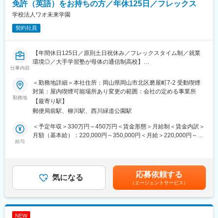
・生徒募集のための公式サイトの更新
免許（英語）をお持ちの方／年休125日／フレックス
・SNSや動画によるプロモーション活動など
学校法人ワオ未来学園
契約社員
◇学校運営とは
通信制高校の教育としての業務です。
・オンライン上での生徒対応やレポート指導、学習進捗管理
【年間休日125日／原則土日祝休み／フレックスタイム制／就業
・テスト制作・運営、スクーリング運営など
環境◎／大手学習塾が母体の通信制高校】
仕事内容
■教職員紹介：
■当校概要：
https://www.wao.ed.jp/about/staff/
＜勤務地詳細＞本社住所：岡山県岡山市北区磨屋町7-2 受動喫煙
教養探究科目「哲学・科学・経済」の学びを中心に、対話とコミ
対策：屋内喫煙可能場所あり変更の範囲：会社の定める事業所
ュニケーションを重視したオンラインで学ぶ通信制高校です。
勤務地
■特徴：
【最寄り駅】
通常はバーチャルキャンパスにて、そして年２回のスクーリング
基本的にはバーチャルキャンパスで学校活動を行い、生徒のレポ
郵便局前駅、柳川駅、西川緑道公園駅
では岡山本校にて様々な教育活動行っています。
ートやテストをICTを活用し添削いたします。また、年に数回宿泊
生徒の成長のために背中をひと押しできる理科の教員免許をお持
型のスクーリングがあり、生徒と直接関わることができます。ワ
＜予定年収＞330万円～450万円＜賃金形態＞月給制＜賃金内訳＞
ちの教員を募集しています。
オ高校の教員としての教養探究の授業を受け持ち、教員自身も生
月額（基本給）：220,000円～350,000円＜月給＞220,000円～
給与
徒ともに学び、ワークショップのスキルを向上していける環境が
350,000円＜昇給有無＞有＜残業手当＞有＜給与補足＞※予定年収
■業務内容：
あります。
はあくまでも目安の金額であり、選考を通じて上下する可能性が
通信制高校のため生徒募集と学校運営の仕事が半分ずつございま
あります■賞与：年2回(基準業績額：４か月※業績によって変動あ
す。
■働き方：
り。/6月、12月)■昇給：年1回賃金はあくまでも目安の金額であ
応募依頼する
気になる
同校は学校組織では珍しくフレックスタイム制を導入していま
り、選考を通じて上下する可能性があります。月給(月額)は固定手
（エージェントサービス）
◇生徒募集とは
す。また職員室内はフリーアドレスとなっており、教職員は最新
当を含めた表記です。
資料請求があった方に、説明会・オープンスクール・個別相談の
のICTを活用しながら働ける環境です。
案内、出願をしていただくまで伴走支援する業務です。
・中学校への訪問や説明会
変更の範囲：会社の定める業務
NEW