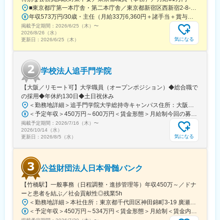
■東京都庁第一本庁舎・第二本庁舎／東京都新宿区西新宿2-8-1 ※東京都庁本庁舎のほか、都内の出先事業所などに配属される場合があります。 ※配属される部署によってリモートワークの相談も可能です。 ◎アクセス・「JR新宿駅」（西口から徒歩約10分）・都営地下鉄大江戸線「都庁前駅」・新宿駅西口（地下バスのりば）から都営バス（都庁循環）「都庁第一本庁舎」、「都庁第二本庁舎」、「都議会議事堂」下車・JR新宿駅西改札「新宿駅西口」バス停から「西参道方面」行きの新宿WEバス乗車、「新宿ワシントンホテル前」下車※禁煙対策：敷地内禁煙
年収573万円/30歳・主任（月給33万6,360円＋諸手当＋賞与） 年収694万円/35歳・課長代理（月給40万3,560円＋諸手当＋賞与）
掲載予定期間：
2026/6/25（木）
〜
2026/8/26（水）
気になる
更新日：
2026/6/25（木）
学校法人追手門学院
【大阪／リモート可】大学職員（オープンポジション）◆総合職で
の採用◆年休約130日◆土日祝休み
＜勤務地詳細＞追手門学院大学総持寺キャンパス住所：大阪府茨木市太田東芝町1-1 受動喫煙対策：屋内全面禁煙変更の範囲：会社の定める事業所
＜予定年収＞450万円～600万円＜賃金形態＞月給制今回の募集における初年度の最低保証額です。経験年数によって決定します。＜賃金内訳＞月額（基本給）：262,900円～328,700円＜月給＞262,900円～328,700円＜昇給有無＞有＜残業手当＞有＜給与補足＞年収は賞与込(※残業代は含まれていません。)賞与は今年度実績で年間5ヶ月分支給されています。賃金はあくまでも目安の金額であり、選考を通じて上下する可能性があります。月給(月額)は固定手当を含めた表記です。
掲載予定期間：
2026/7/16（木）
〜
2026/10/14（水）
気になる
更新日：
2026/8/5（水）
公益財団法人日本骨髄バンク
【竹橋駅】一般事務（日程調整・進捗管理等）年収450万～／ドナ
ーと患者を結ぶ／社会貢献性◎残業5h
＜勤務地詳細＞本社住所：東京都千代田区神田錦町3-19 廣瀬第2ビル7F勤務地最寄駅：東京メトロ東西線／竹橋駅受動喫煙対策：屋内全面禁煙変更の範囲：会社の定める事業所
＜予定年収＞450万円～534万円＜賃金形態＞月給制＜賃金内訳＞月額（基本給）：225,600円～268,300円その他固定手当/月：45,120円～53,660円＜月給＞270,720円～321,960円＜昇給有無＞有＜残業手当＞有＜給与補足＞■賞与実績:年2回(2025年度実績4.6カ月分)■諸手当：通勤手当（会社規定に基づき支給）、残業手当（残業時間に応じて別途支給）賃金はあくまでも目安の金額であり、選考を通じて上下する可能性があります。月給(月額)は固定手当を含めた表記です。