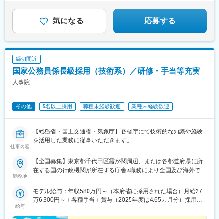
す。また職員室内はフリーアドレスとなっており、教職員は最新
のICTを活用しながら働ける環境です。
気になる
応募する
変更の範囲：会社の定める業務
締切間近
国家公務員係長級採用（技術系）／研修・手当等充実
人事院
その他
5名以上採用
職種未経験歓迎
業種未経験歓迎
【総務省・国土交通省・気象庁】各省庁にて技術的な知識や経験
を活用した業務に従事いただきます。
仕事内容
【全国募集】東京都千代田区霞が関周辺、または各都道府県に所
在する国の行政機関が所在する庁舎※職務により全国及び海外での
勤務地
活躍のチャンスもあります。＜勤務地例＞■総務省：総合通信局
（北海道・東北・関東・信越・東海・近畿・九州）■国土交通
モデル給与：年収580万円～（本府省に採用された場合）月給27
省： 本省区分／国土交通省本省 地方整備局・北海道開発局区
万6,300円～＋各種手当＋賞与（2025年度は4.65カ月分）採用時
分／地方整備局管内（東北・関東・北陸・中部・近畿・中国・四
給与
の俸給月額（いわゆる基本給）は、採用された方の経験年数と同
国・九州）または北海道開発局管内■気象庁：気象庁本庁または気
程度の経験年数を有する国家公務員が受ける俸給月額との均衡を