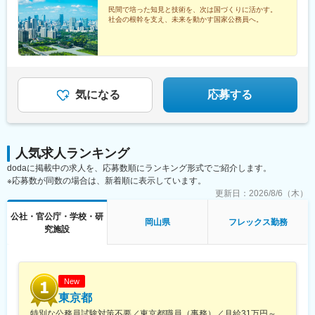
象衛星センター、管区気象台（札幌、仙台、東京、大阪、福
考慮して決定します。※地域手当、本府省業務調整手当、通勤手
民間で培った知見と技術を、次は国づくりに活かす。
岡）、沖縄気象台、地方気象台または測候所※就業場所の変更の範
社会の根幹を支え、未来を動かす国家公務員へ。
当、住居手当、扶養手当、超過勤務手当 等※2026年４月１日現在
囲：各府省の定める場所
の「一般職の職員の給与に関する法律」の規定によるものです。
気になる
応募する
人気求人ランキング
dodaに掲載中の求人を、応募数順にランキング形式でご紹介します。
※応募数が同数の場合は、新着順に表示しています。
更新日：
2026/8/6（木）
公社・官公庁・学校・研
岡山県
フレックス勤務
究施設
New
東京都
特別な公務員試験対策不要／東京都職員（事務）／月給31万円～