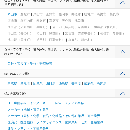
公社・官公庁・学校・研究施設、岡山県、フレックス勤務の転職・求人情報をエ
リアで絞り込む
岡山市
倉敷市
津山市
玉野市
笠岡市
井原市
総社市
高梁市
新見市
備前市
瀬戸内市
赤磐市
真庭市
美作市
浅口市
久米郡（久米南町、美咲町）
勝田郡（勝央町、奈義町）
和気郡（和気町）
小田郡（矢掛町）
苫田郡（鏡野町）
加賀郡（吉備中央町）
都窪郡（早島町）
浅口郡（里庄町）
英田郡（西粟倉村）
真庭郡（新庄村）
公社・官公庁・学校・研究施設、岡山県、フレックス勤務の転職・求人情報を業
種で絞り込む
公社・官公庁・学校・研究施設
ほかのエリアで探す
鳥取県
島根県
広島県
山口県
徳島県
香川県
愛媛県
高知県
ほかの業種で探す
IT・通信業界
インターネット・広告・メディア業界
メーカー（機械・電気）業界
メーカー（素材・化学・食品・化粧品・その他）業界
商社業界
医薬品・医療機器・ライフサイエンス・医療系サービス
金融業界
建設・プラント・不動産業界