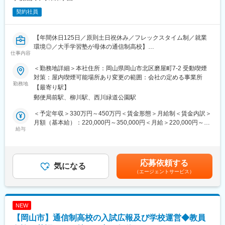
契約社員
【年間休日125日／原則土日祝休み／フレックスタイム制／就業
環境◎／大手学習塾が母体の通信制高校】
仕事内容
■当校概要：
＜勤務地詳細＞本社住所：岡山県岡山市北区磨屋町7-2 受動喫煙
教養探究科目「哲学・科学・経済」の学びを中心に、対話とコミ
対策：屋内喫煙可能場所あり変更の範囲：会社の定める事業所
ュニケーションを重視したオンラインで学ぶ通信制高校です。
勤務地
【最寄り駅】
通常はバーチャルキャンパスにて、そして年２回のスクーリング
郵便局前駅、柳川駅、西川緑道公園駅
では岡山本校にて様々な教育活動行っています。
生徒の成長のために背中をひと押しできる理科の教員免許をお持
＜予定年収＞330万円～450万円＜賃金形態＞月給制＜賃金内訳＞
ちの教員を募集しています。
月額（基本給）：220,000円～350,000円＜月給＞220,000円～
給与
350,000円＜昇給有無＞有＜残業手当＞有＜給与補足＞※予定年収
■業務内容：
はあくまでも目安の金額であり、選考を通じて上下する可能性が
通信制高校のため生徒募集と学校運営の仕事が半分ずつございま
あります■賞与：年2回(基準業績額：４か月※業績によって変動あ
す。
り。/6月、12月)■昇給：年1回賃金はあくまでも目安の金額であ
応募依頼する
気になる
り、選考を通じて上下する可能性があります。月給(月額)は固定手
（エージェントサービス）
◇生徒募集とは
当を含めた表記です。
資料請求があった方に、説明会・オープンスクール・個別相談の
案内、出願をしていただくまで伴走支援する業務です。
・中学校への訪問や説明会
NEW
・オープンスクールの企画運営
【岡山市】通信制高校の入試広報及び学校運営◆教員
・全国で実施される合同相談会での入学相談