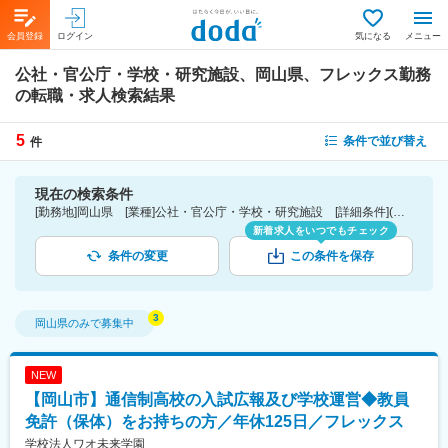
会員登録
ログイン
気になる
メニュー
公社・官公庁・学校・研究施設、岡山県、フレックス勤務
の転職・求人検索結果
5
条件で並び替え
件
現在の検索条件
[勤務地]岡山県 [業種]公社・官公庁・学校・研究施設 [詳細条件](休日・働き方)フレックス勤務
新着求人をいつでもチェック
条件の変更
この条件を保存
岡山県
のみで募集中
NEW
【岡山市】通信制高校の入試広報及び学校運営◆教員
免許（保体）をお持ちの方／年休125日／フレックス
学校法人ワオ未来学園