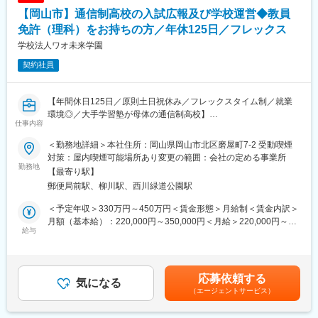
・オープンスクールの企画運営
【岡山市】通信制高校の入試広報及び学校運営◆教員
・全国で実施される合同相談会での入学相談
・生徒募集のための公式サイトの更新
免許（理科）をお持ちの方／年休125日／フレックス
・SNSや動画によるプロモーション活動
学校法人ワオ未来学園
・様々な留学セミナーの企画運営
契約社員
・帰国子女市場など、通信制高校以外のマーケットに対しての具
体的な集客企画
【年間休日125日／原則土日祝休み／フレックスタイム制／就業
環境◎／大手学習塾が母体の通信制高校】
◇学校運営とは
仕事内容
通信制高校の教育としての業務です。
■当校概要：
・オンライン上での生徒対応やレポート指導、学習進捗管理
＜勤務地詳細＞本社住所：岡山県岡山市北区磨屋町7-2 受動喫煙
教養探究科目「哲学・科学・経済」の学びを中心に、対話とコミ
・テスト制作・運営、スクーリング運営
対策：屋内喫煙可能場所あり変更の範囲：会社の定める事業所
ュニケーションを重視したオンラインで学ぶ通信制高校です。
勤務地
・教科書以外にも英検対策などの指導
【最寄り駅】
通常はバーチャルキャンパスにて、そして年２回のスクーリング
・高校留学と海外大学進学の進路サポートなど
郵便局前駅、柳川駅、西川緑道公園駅
では岡山本校にて様々な教育活動行っています。
生徒の成長のために背中をひと押しできる理科の教員免許をお持
■教職員紹介：
＜予定年収＞330万円～450万円＜賃金形態＞月給制＜賃金内訳＞
ちの教員を募集しています。
https://www.wao.ed.jp/about/staff/
月額（基本給）：220,000円～350,000円＜月給＞220,000円～
給与
350,000円＜昇給有無＞有＜残業手当＞有＜給与補足＞※予定年収
■業務内容：
■特徴：
はあくまでも目安の金額であり、選考を通じて上下する可能性が
通信制高校のため生徒募集と学校運営の仕事が半分ずつございま
基本的にはバーチャルキャンパスで学校活動を行い、生徒のレポ
あります■賞与：年2回(基準業績額：４か月※業績によって変動あ
す。
ートやテストをICTを活用し添削いたします。また、年に数回宿泊
り。/6月、12月)■昇給：年1回賃金はあくまでも目安の金額であ
応募依頼する
気になる
型のスクーリングがあり、生徒と直接関わることができます。ワ
り、選考を通じて上下する可能性があります。月給(月額)は固定手
（エージェントサービス）
◇生徒募集とは
オ高校の教員としての教養探究の授業を受け持ち、教員自身も生
当を含めた表記です。
資料請求があった方に、説明会・オープンスクール・個別相談の
徒ともに学び、ワークショップのスキルを向上していける環境が