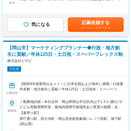
のクオリティの監督を行っていただきます。
給与
10,000円＜月給＞200,000円～260,000円＜昇給有無＞有＜残業手
法務戦略を担うポジションも目指していただけます。
社内外のスタッフとコミュニケーションを取りながら、受注した
当＞有＜給与補足＞■昇給：年1回（4月）■賞与：年2回（6月、12
仕事を形にしていきます。
月）賃金はあくまでも目安の金額であり、選考を通じて上下する
■働く環境
可能性があります。月給(月額)は固定手当を含めた表記です。
・フレックスタイム制（コアタイムなし）
応募依頼する
■想定職種：
気になる
・オフィスカジュアル可
（エージェントサービス）
・アート・ディレクター
・福利厚生サービス加入
ポスター・チラシ・新聞・雑誌・Web・動画などのグラフィック
・企業年金制度あり
制作の発注、ディレクションを担っていただきます。
・各種手当充実
・クリエイティブ・ディレクター
柔軟な働き方を実現しながら、専門性を高められる環境です。
【岡山市】マーケティングプランナー◆行政・地方創
コミュニケーション課題の抽出及びコンセプト設計、制作スタッ
生に貢献／年休125日・土日祝・スーパーフレックス制
フの指揮などプランニングから実施施策のクオリティ管理までプ
■企業の特徴/魅力
ロジェクト全体の監修を担っていただきます。指導・監督するだ
株式会社ビザビ
当社は創業70年以上の歴史を持ちながら、既存事業の成長に加
けでなく、コンセプトメイキングや企画書制作も行います
え、新たな事業領域への挑戦やM&Aを積極的に推進している「老
正社員
舗ベンチャー企業」です。
■組織構成：
安定した経営基盤と挑戦を続ける企業風土の両方を兼ね備え、多
クリエイティブ・プランニング局には20～50代のメンバー 12名
様な事業を通じて社会に新たな価値を創出しています。
【昭和9年創業岡山をメインに日本全国および海外に展開／行政案
が所属をしています。
件多数・地方創生に貢献／年休125日・土日祝休・スーパーフレ
5~10名にてチームを組み業務を行っています。
仕事内容
変更の範囲：会社の定める業務
ックス制・平均有給取得日数9日／岡山一番街、イオンモール岡山
のデジタルサイネージを取り扱う】
＜勤務地詳細＞本社住所：岡山県岡山市北区内山下1-3-1 (株)ビザ
■働き方：
ビビル受動喫煙対策：敷地内喫煙可能場所あり変更の範囲：会社
年間休日125日／土日祝休／イベント対応により休日出勤が発生
■業務内容：
勤務地
の定める事業所
する場合代休取得
【最寄り駅】
当社のクリエイティブ・プランニング局にて、プランニングやデ
コアタイムなしのフレックスタイム制度（8：00～22：00の間で
県庁通り駅、西大寺町・岡山芸術創造劇場ハレノワ前駅、城下駅
ィレクション業務を行っていただける方を募集いたします。
任意の時間で出退勤）
(岡山県)
広告主である企業や自治体からの依頼に対して、市場分析や課題
平均残業時間は22時間（全社平均）