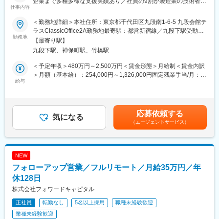
企業まで多種多様な支援実績あり／社員の9割が製造業の技術者出
仕事内容
身／継続支援依頼9割以上】
■研修制度
＜勤務地詳細＞本社住所：東京都千代田区九段南1-6-5 九段会館テ
研修では1か月半～2か月の期間にて当社独自の分析方法を習得し
■募集背景：
ラスClassicOffice2A勤務地最寄駅：都営新宿線／九段下駅受動喫
ていただくため、分析で使用するSQLというデータベース言語の
当社では、PLM（Product Lifecycle Management）の導入を単な
勤務地
煙対策：屋内全面禁煙変更の範囲：会社の定める事業所（リモー
習得、データ可視化ツール（tableau）の習得を目指し研修を受け
【最寄り駅】
るシステム実装と捉えるのではなく、製造業のお客様のビジネス
トワーク含む）
ていただきます。
九段下駅、神保町駅、竹橋駅
変革の触媒として位置づけています。多くのコンサルティングフ
研修後は疑似プロジェクトにて経験を積んでいただくか、実際の
ァームがシステム側かビジネス側のどちらかに偏重する中、私た
＜予定年収＞480万円～2,500万円＜賃金形態＞月給制＜賃金内訳
プロジェクトへのアサインとなります。
ちは「業務とシステムの二刀流」のアプローチでクライアントの
＞月額（基本給）：254,000円～1,326,000円固定残業手当/月：
真の課題解決を実現します。ビジネスプロセス改革とテクノロジ
給与
89,000円～460,000円（固定残業時間45時間0分/月）超過した時
研修の流れ（一例）
ー実装の両面から価値を創出できるPLMコンサルタントを募集し
間外労働の残業手当は追加支給＜月給＞343,000円～1,786,000円
・データベースを扱うためのSQL
ます。
（一律手当を含む）＜昇給有無＞有＜残業手当＞有＜給与補足＞※
・データの取り扱い方法
当社基準により待遇を決定するが、待遇については応相談・人事
・データの読み解き方
応募依頼する
■業務内容：
気になる
評価に基づき年１回の報酬見直し（4月）・業績により年2回賞与
・BIツール（Tableau）を活用したデータの可視化 等
（エージェントサービス）
・クライアントの製品開発プロセスと情報伝達の現状調査とあり
支給 （2023年実績、2.0か月支給）・別途決算賞与あり（2023年
たい姿の定義（AsIs分析/ToBe設計）
実績、1.0か月支給）賃金はあくまでも目安の金額であり、選考を
■チーム内コミュニケーションについて
・PLMシステム（Teamcenter、Windchill、3DEXPERIENCE等）
通じて上下する可能性があります。月給(月額)は固定手当を含めた
情報交換の場としてチーム内でシェア会を実施しています。直近
導入に向けた業務変革計画の策定
表記です。
のプロジェクト内容や、発表者が直近興味がある技術などについ
NEW
・システム標準機能（Fit to Standard）での導入を実現するための
て情報交換を行い、相互の業務状況を理解したり、知識を深める
フォローアップ営業／フルリモート／月給35万円／年
業務プロセス変革推進
場として活用されています。
・クライアント特有の競争優位性を強化するカスタム機能開発の
休128日
定義・支援
株式会社フォワードキャピタル
■配属組織構成
・PLM定着・活用促進のためのチェンジマネジメント支援
ディレクター含め合計15名、平均年齢は約33歳です。チームリー
正社員
転勤なし
5名以上採用
職種未経験歓迎
ダーは前職化学系メーカーの研究職。その他、理系学部や大学
■当社について：
業種未経験歓迎
院、研究開発職出身者が活躍中です。