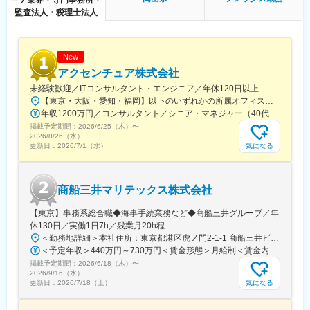
監査法人・税理士法人
New
アクセンチュア株式会社
未経験歓迎／ITコンサルタント・エンジニア／年休120日以上
【東京・大阪・愛知・福岡】以下のいずれかの所属オフィスもしくは各エリアのプロジェクト先 所属オフィス：■赤坂インターシティ■関西オフィス■アクセンチュア・アドバンスト・テクノロジーセンター名古屋■福岡オフィス※詳細は勤務地一覧よりご覧いただけます。※所属オフィスを問わずプロジェクトにより、国内出張、海外出張の可能性があります【魅力ポイント│世界の知恵を活用】世界中のベストプラクティスがデータベースに集約されており、数多くの事例や社員の知恵を活用できます。日本では前例のない案件でも、世界各国の社員からオンライン・オフライン（海外出張）問わず、気軽にアドバイスを受けることができます。★ この求人のPOINT ★￣￣V￣￣￣￣￣￣￣￣￣＃世界約78万人規模の大手基盤で安定性◎若手から裁量大きく挑戦・成長できる環境＃土日祝休／連続5日以上の休暇取得も可能！／フルフレックス（コアタイムなし）＃コンサル・IT未経験者向けの手厚い研修◎／メンター制度もあるため安心してチャレンジOK！
年収1200万円／コンサルタント／シニア・マネジャー（40代） 年収1000万円／テクノロジーアーキテクト（30代）
掲載予定期間：
2026/6/25（木）
〜
2026/8/26（水）
気になる
更新日：
2026/7/1（水）
商船三井マリテックス株式会社
【東京】事務系総合職◆海事手続業務など◆商船三井グループ／年
休130日／実働1日7h／残業月20h程
＜勤務地詳細＞本社住所：東京都港区虎ノ門2-1-1 商船三井ビル勤務地最寄駅：東京メトロ銀座線／虎ノ門駅受動喫煙対策：屋内全面禁煙変更の範囲：会社の定める事業所
＜予定年収＞440万円～730万円＜賃金形態＞月給制＜賃金内訳＞月額（基本給）：291,800円～487,000円＜月給＞291,800円～487,000円＜昇給有無＞有＜残業手当＞有＜給与補足＞※上記想定年収には賞与3ヶ月分を含みます。金額は目安の金額であり、これまでのご経験・スキル・現年収等を総合的に考慮し決定いたします。■昇給：年1回■賞与：3ヶ月分（前年度実績）賃金はあくまでも目安の金額であり、選考を通じて上下する可能性があります。月給(月額)は固定手当を含めた表記です。
掲載予定期間：
2026/6/18（木）
〜
2026/9/16（水）
気になる
更新日：
2026/7/18（土）