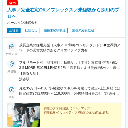
NEW
人事／完全在宅OK／フレックス／未経験から採用のプ
ロへ
オールイン株式会社
正社員
転勤なし
職種未経験歓迎
業種未経験歓迎
成長企業の採用支援（人事／HR戦略コンサルタント）◆世界的ア
ワードの受賞実績のあるクリエイティブ力有
仕事内容
フルリモート可／渋谷本社／転勤なし【本社】東京都渋谷区東1-
3-5 MORE-EXCELLENCE 2F※「渋谷駅」より徒歩約8分／「表参
勤務地
道駅」より徒歩約10分
【最寄り駅】
渋谷駅
月給35万円～45万円※経験やスキルを考慮して決定※上記月給には
固定残業代92,000円～118,000円／月40時間分を含む（超過分は
給与
別途支給）
採用のプロを目指してスキルアップ！
採用戦略×クリエイティブで顧客の採用成功に貢献