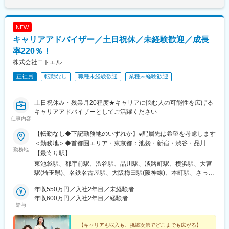
NEW
キャリアアドバイザー／土日祝休／未経験歓迎／成長
率220％！
株式会社ニトエル
正社員
転勤なし
職種未経験歓迎
業種未経験歓迎
土日祝休み・残業月20程度★キャリアに悩む人の可能性を広げる
キャリアアドバイザーとしてご活躍ください
仕事内容
【転勤なし◆下記勤務地のいずれか】※配属先は希望を考慮します
＜勤務地＞◆首都圏エリア・東京都：池袋・新宿・渋谷・品川・
勤務地
神田・神奈川県：横浜・埼玉県：大宮◆関西・東海エリア・大阪
【最寄り駅】
府：梅田・大阪本町・愛知県：名古屋◆その他エリア（※普通自動
東池袋駅、都庁前駅、渋谷駅、品川駅、淡路町駅、横浜駅、大宮
車運転免許 必須）・北海道（札幌）／宮城県（仙台）／群馬県
駅(埼玉県)、名鉄名古屋駅、大阪梅田駅(阪神線)、本町駅、さっぽ
（高崎）／茨城県（つくば）・静岡県（静岡）／兵庫県（神戸）
ろ駅、仙台駅、高崎駅、つくば駅、静岡駅、三宮・花時計前駅、
／京都府（京都）・岡山県（岡山）／広島県（広島）／鹿児島県
年収550万円／入社2年目／未経験者
四条駅(京都市営)、岡山駅前駅、広島駅、鹿児島中央駅、東池袋四
（鹿児島）地域に根付いて長く働きたい方を歓迎します！【受動
年収600万円／入社2年目／経験者
丁目駅、新宿駅、神泉駅、北品川駅、小川町駅(東京都)、国際セン
給与
喫煙対策あり】社内禁煙
ター駅、西梅田駅、西大橋駅、札幌駅、仙台駅(地下鉄)、新静岡
駅、神戸三宮駅(阪神)、烏丸駅、岡山駅、鹿児島中央駅前駅、都電
【キャリアも収入も、挑戦次第でどこまでも広がる】
雑司ケ谷駅、南新宿駅、神田駅(東京都)、近鉄名古屋駅、東梅田