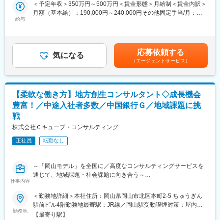
分析を行い、どうすれば製品やサービスをより効果的にターゲッ
＜予定年収＞350万円～500万円＜賃金形態＞月給制＜賃金内訳＞
トまで届けることができるかを企画・立案。マーケティング戦略
月額（基本給）：190,000円～240,000円その他固定手当/月：
■当社の魅力：
の課題を明確にするとともに、その課題を解決するための策を企
給与
10,000円＜月給＞200,000円～250,000円＜昇給有無＞有＜残業手
1934年に新聞社専属の広告会社として創業。
画書として仕上げ、具体的に提案していただきます。
当＞有＜給与補足＞■昇給：年1回（4月）■賞与：年2回（6月、12
現在は、岡山を拠点に「コミュニケーションデザイン事業」「地
月）賃金はあくまでも目安の金額であり、選考を通じて上下する
域メディア・コンテンツ事業」「ヒューマンリソース事業」を軸
■想定職種：
可能性があります。月給(月額)は固定手当を含めた表記です。
に、広告、出版、採用支援などの事業を展開するほか、地域振興
応募依頼する
・プランナー/ディレクター
気になる
に寄与する新たなビジネスモデルの構築にも積極的に取り組んで
（エージェントサービス）
市場分析や課題分析に基づいたコミュニケーション戦略のプラン
います。
ニング、企画書制作、企画提案、実施施策の制作ディレクション
Webが発達した現在では、日本のみならず海外まで市場が拡大を
業務などを担っていただきます。
しており、インバウンドやアウトバウンドに関する仕事も増加し
・デジタル・マーケティング・プランナー
ています。自身が携わったプロジェクトが多くの人の目に留まる
【柔軟な働き方】地方創生コンサルタント◇成長機会
実データ分析に基づいたデジタルマーケティング戦略のプランニ
機会があり、やりがいはとても大きいです。
豊富！／中途入社者多数／中国銀行Ｇ／地域課題に挑
ング、企画書制作、企画提案、実施施策の制作ディレクション業
戦
務、実施施策のPDCA業務などを担っていただきます。
変更の範囲：会社の定める業務
株式会社Ｃキューブ・コンサルティング
■組織構成：
正社員
転勤なし
クリエイティブ・プランニング局には20～50代のメンバー 12名
が所属をしています。
5~10名にてチームを組み業務を行っています。
～「岡山モデル」を全国に／高度なコンサルティングサービスを
通じて、地域課題・社会課題に向き合う～
■働き方：
仕事内容
おかげさまで全国から注目＆引き合いを頂いていてます！
年間休日125日／土日祝休／イベント対応により休日出勤が発生
する場合代休取得
＜勤務地詳細＞本社住所：岡山県岡山市北区本町2-5 ちゅうぎん
本ポジションは地域が抱えるデジタルインフラの整備や人材の不
コアタイムなしのフレックスタイム制度（8：00～22：00の間で
駅前ビル4階勤務地最寄駅：JR線／岡山駅受動喫煙対策：屋内全
足と移住・定住促進など、先進的なプロジェクトに関わることが
勤務地
任意の時間で出退勤）
面禁煙変更の範囲：会社の定める事業所（リモートワーク含む）
【最寄り駅】
できます。 課題が山積している地方というフィールドで、自治体