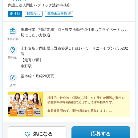
弁護士法人岡山パブリック法律事務所
正社員
転勤なし
業種未経験歓迎
事務作業（補助業務）◎玉野支所勤務◎仕事もプライベートも大
切にしたい方歓迎
仕事内容
玉野支所／岡山県玉野市築港1丁目17ー5 サニーセブンビル202
号
勤務地
【最寄り駅】
宇野駅
基本給：月給20万円
給与
地理的・社会的・経済的な理由から受任が困難な事件や
公益的事件を積極的に受任する法律事務所です。
業界経験問わず、事務経験者を募集します。
転勤なし。
家庭とプライベートの両立をお考えの方も歓迎です。
家庭の事情によるお休みにも柔軟に対応します。
気になる
応募する