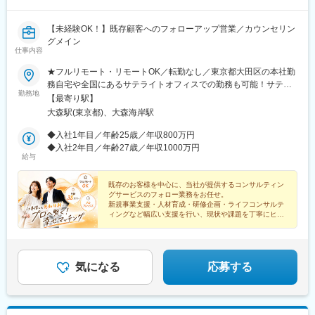
当社は、製造業向けに特化したコンサルティング会社です。製造
業に向けてDX支援、新規事業支援といったコンサルティング事業
と、新製品開発や新規生産設備導入等製造業におけるプロジェク
【未経験OK！】既存顧客へのフォローアップ営業／カウンセリン
トマネジメントサービスを提供するPM事業を展開しています。当
グメイン
仕事内容
社の事業拡大に伴い、一緒に製造業を盛り上げていける仲間を募
集致します。
★フルリモート・リモートOK／転勤なし／東京都大田区の本社勤
務自宅や全国にあるサテライトオフィスでの勤務も可能！サテラ
勤務地
イトオフィスは駅から徒歩5分ほどの立地で好アクセス！好きな場
【最寄り駅】
変更の範囲：会社の定める業務
所を選んで、自由にテレワークもできます。居住はどこでもOK！
大森駅(東京都)、大森海岸駅
基本リモートでの対応です！※敷地内全面禁煙
◆入社1年目／年齢25歳／年収800万円
◆入社2年目／年齢27歳／年収1000万円
給与
既存のお客様を中心に、当社が提供するコンサルティン
グサービスのフォロー業務をお任せ。
新規事業支援・人材育成・研修企画・ライフコンサルテ
ィングなど幅広い支援を行い、現状や課題を丁寧にヒア
リングし、社内のコンサルタントへつなぐ役割です。
気になる
応募する