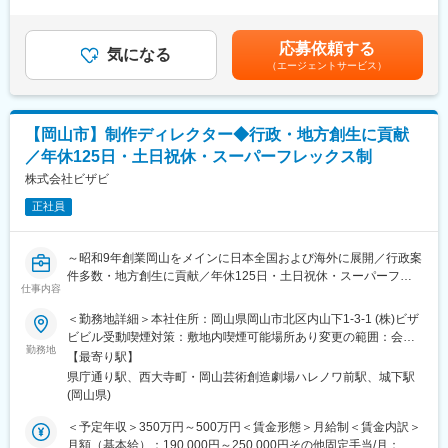
・リーガルチェック補助（顧問弁護士との連携）
足＞※経験により応相談賃金はあくまでも目安の金額であり、選考
〇M&A・事業投資関連
・経営支援業務
を通じて上下する可能性があります。月給(月額)は固定手当を含め
・M&A案件における法務デューデリジェンス（DD）
- 管理会計を通じた事業分析
た表記です。
応募依頼する
・株式譲渡契約書や各種関連契約書のレビュー・作成
気になる
- DX推進による経理業務改善
（エージェントサービス）
・弁護士・会計士など外部専門家との連携・調整
- 経営意思決定に直結するプロジェクトへの参画
・グループ会社の組織再編や事業承継に関する法務支援
■組織構成
〇契約・企業法務
管理部門：7名（男性4名／女性3名）
【岡山市】制作ディレクター◆行政・地方創生に貢献
・グループ各社の契約書作成、審査、レビュー
※入社後はリーダー候補として、裁量をもって業務を担っていただ
／年休125日・土日祝休・スーパーフレックス制
・取引に伴う法的リスクの分析および対応提案
けます。
・新規事業立ち上げ時の法務支援
株式会社ビザビ
・各部門からの法務相談対応
■働き方
正社員
年間休日125日、土日祝休
〇商事法務・ガバナンス
残業20程
・株主総会、取締役会運営に関する法務対応
フレックスタイム制
～昭和9年創業岡山をメインに日本全国および海外に展開／行政案
・登記手続きや各種法令対応の管理
テレワーク週２日程度
件多数・地方創生に貢献／年休125日・土日祝休・スーパーフレ
・コンプライアンス体制の強化・運用
仕事内容
ックス制・平均有給取得日数9日／岡山一番街、イオンモール岡山
・社内規程の整備、運用改善
変更の範囲：会社の定める業務
のデジタルサイネージを取り扱う～
＜勤務地詳細＞本社住所：岡山県岡山市北区内山下1-3-1 (株)ビザ
ビビル受動喫煙対策：敷地内喫煙可能場所あり変更の範囲：会社
■業務の魅力
■業務内容：
勤務地
の定める事業所
契約書レビューや法務相談対応にとどまらず、M&Aや組織再編、
【最寄り駅】
当社のクリエイティブ・プランニング局にて、制作物のクリエイ
新規事業立ち上げ支援など、経営戦略に直結する案件にも携わる
県庁通り駅、西大寺町・岡山芸術創造劇場ハレノワ前駅、城下駅
ティブ・ディレクション業務を行っていただける方を募集いたし
ことができるため、法務の専門性と事業理解の双方を高められる
(岡山県)
ます。
環境です。さらに、グループの事業拡大に伴い法務機能の強化を
マスメディアの広告、動画、Web、ポスター、チラシなど制作物
＜予定年収＞350万円～500万円＜賃金形態＞月給制＜賃金内訳＞
進めているフェーズのため、業務フローの構築や組織づくりにも
のディレクションを担当。制作パートナーに制作依頼を行い、そ
月額（基本給）：190,000円～250,000円その他固定手当/月：
主体的に関与可能です。将来的には法務責任者やグループ全体の