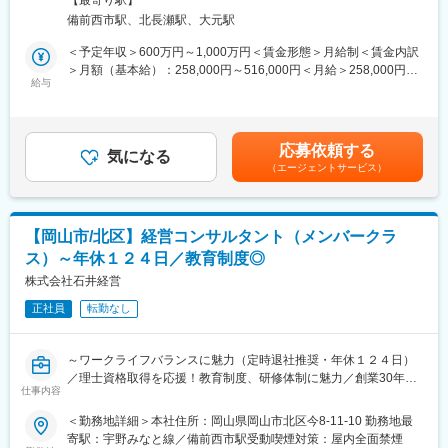
【最寄り駅】
とクライアント満足度の向上を図ります。
＜当社のプロジェクト実例＞
備前西市駅、北長瀬駅、大元駅
https://www.ccube-consulting.co.jp/case/
■業務概要：
＜予定年収＞600万円～1,000万円＜賃金形態＞月給制＜賃金内訳
岡山本社の中小企業に対する経営コンサルタント業務をお願いし
＞月額（基本給）：258,000円～516,000円＜月給＞258,000円～
＜未経験からの入社の決め手＞
ます。
給与
516,000円＜昇給有無＞有＜残業手当＞有＜給与補足＞※予定年収
「市のデジタル政策立案・DX推進を担当する中で、地域活性化に
はあくまでも目安の金額であり、年齢やスキルに応じて上下する
は多様なプレーヤーの連携が不可欠と感じた。当社が地域創生の
■職務詳細：
可能性があります。■賞与あり：年2回 前年度支給実績 計3.5か
旗振り役となり得る存在であると考え、業界未経験ながらもその
・主に岡山本社の中小企業に対する経営コンサルタント業務を担
月分賃金はあくまでも目安の金額であり、選考を通じて上下する
一員として活躍したいと転職を決意。」（前職：地方公務員）
応募依頼する
当
気になる
可能性があります。月給(月額)は固定手当を含めた表記です。
（エージェントサービス）
・経営者へのヒアリング、経営課題の分析、事業戦略策定支援、
＜求人のポイント＞
財務分析、計画実行支援、効果検証等経営改善に向けたコンサル
・高レベルなマネージャーからの指導と、内部研修でのロジカル
ティング全般
シンキング研修など、成長機会が豊富。
・顧客先の税務監査（経理チェック、指導）
・産学官金支援コミュニティーに参画し、大学や県内企業と共に
【岡山市/北区】経営コンサルタント（メンバークラ
※経験者の方も入社後3ヶ月は担当を持たず、研修により少しずつ
サポート。
ス）～年休１２４日／教育制度◎
業務に慣れていただきます。
・大手コンサルティング会社出身の上長と、非常に近い距離でコ
株式会社石井経営
ンサル業務を行うことが可能。
■働き方：
正社員
転勤なし
同社は、ワークライフバランスを重視した働き方を推進していま
＜キャリアパスについて＞
す。
アソシエイト→シニアアソシエイト→マネージャー→シニアマネ
また経験豊かな税理士が多数在籍しており、チームワークを重視
ージャー→プリンシパル
～ワークライフバランスに魅力（定時退社推奨・年休１２４日）
しています。新人でもサポート体制が整っており、質問や相談が
／理士資格取得を応援！教育制度、研修体制に魅力／創業30年
しやすい環境です。専門知識を深めながら成長できる職場です。
仕事内容
変更の範囲：会社の定める業務
超、石井経営G安定基盤に魅力～
・税理士国家試験など各種試験の前には試験休暇（有給取得にて
■募集背景：
＜勤務地詳細＞本社住所：岡山県岡山市北区今8-11-10 勤務地最
対応）も取得可能、組織全体で資格取得！
同社は、クライアント数の増加と業務拡大に伴い、経営コンサル
寄駅：宇野みなと線／備前西市駅受動喫煙対策：屋内全面禁煙
・入社後研修制度／自己研修制度を導入。