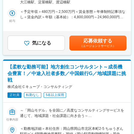
囲：会社の定める事業所
大江橋駅、淀屋橋駅、渡辺橋駅
システムを提案・開発し、効果創出までを担っていただきます。
・お客様へ弊社アセット群、ワークフロー、チャットボット、AI-
＜予定年収＞480万円～2,500万円＜賃金形態＞年俸制特記事項な
OCRやRPA導入など、業務効率化を実現する仕組みを短サイクル
し＜賃金内訳＞年額（基本給）：4,800,000円～24,960,000円＜
で提案し実現するスプリント型の変革を推進していただきます。
給与
月額＞400,000円～2,080,000円（12分割）＜昇給有無＞有＜残業
・業務やITオペレーション、日々の作業チケットに関するデータ
手当＞有＜給与補足＞補足事項なし賃金はあくまでも目安の金額
を収集し、分析し、ダッシュボードで可視化することにより継続
であり、選考を通じて上下する可能性があります。月給(月額)は固
的な変革をもたらすための仕組みを提案し、構築していただきま
定手当を含めた表記です。
応募依頼する
す。
気になる
（エージェントサービス）
・これらの業務に携わることで、ビジネスの変化に合わせながら
ITシステムを継続して活用していく「Living Systems(進化し続け
るシステム)」の実現を推進していただきます。
■キャリアパス：PL、PMなどのマネジメントや、技術に特化した
【柔軟な勤務可能】地方創生コンサルタント～成長機
エンジニア、また他チームへの異動が可能です。コンサルティン
会豊富！／中途入社者多数／中国銀行G／地域課題に挑
グ部門や、5～10年程度の長期的な業務委託を請けているクライ
戦
アントへ業務改善・運用を行うアウトソーシング部門（残業時間
平均15時間）へ異動することも可能です。
株式会社Ｃキューブ・コンサルティング
■アクセンチュア独自の働き方改革：
正社員
転勤なし
5名以上採用
社長直轄で2015年から開始した組織風土改革“Project PRIDE”によ
り、有給取得率は84%、女性比率も30.4%へ増加。離職率半減
し、残業時間減少等改善が進んでいます。制度面では「18時以降
～「岡山モデル」を全国に／高度なコンサルティングサービスを
の会議原則禁止」「残業ルール厳格化」「短日短時間勤務制度の
通じて、地域課題・社会課題に向き合う～
導入」「在宅勤務制度の全社展開」などを実施。社員の多様な働
仕事内容
おかげさまで全国から注目＆引き合いを頂いていてます！
き方、専門性を尊重する、仕事とプライベートともに充実させ
る、生産性向上等の社員意識向上に繋がっています。
＜勤務地詳細＞本社住所：岡山県岡山市北区本町2-5 ちゅうぎん
本ポジションは地域が抱えるデジタルインフラの整備や人材の不
駅前ビル4階勤務地最寄駅：JR線／岡山駅受動喫煙対策：屋内全