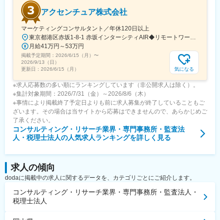
アクセンチュア株式会社
マーケティングコンサルタント／年休120日以上
東京都港区赤坂1-8-1 赤坂インターシティAIR◆リモートワーク相談可◆当面転勤なし＜アクセス＞東京メトロ銀座線、南北線「溜池山王駅」直結東京メトロ千代田線、丸ノ内線「国会議事堂前駅」直結※変更の範囲：会社の定める事業所※受動喫煙対策：屋内全面禁煙◆ この求人のPOINT ◆￣￣V￣￣￣￣￣￣￣￣￣＃世界約78万人規模の大手基盤で安定性◎裁量大きく挑戦・成長できる環境＃土日祝休／連続5日以上の休暇取得も可能！／フルフレックス（コアタイムなし）＃各国から集結したノウハウを活用して、国内の先駆けとなる提案もできる
月給41万円～53万円
掲載予定期間：
2026/6/15（月）
〜
2026/9/13（日）
気になる
更新日：
2026/6/15（月）
※求人応募数の多い順にランキングしています（非公開求人は除く）。
※集計対象期間：2026/7/31（金）～2026/8/6（木）
※事情により掲載終了予定日よりも前に求人募集が終了していることもご
ざいます。その場合は当サイトから応募はできませんので、あらかじめご
了承ください。
コンサルティング・リサーチ業界・専門事務所・監査法
人・税理士法人
の人気求人ランキングを詳しく見る
求人の傾向
dodaに掲載中の求人に関するデータを、カテゴリごとにご紹介します。
コンサルティング・リサーチ業界・専門事務所・監査法人・
税理士法人