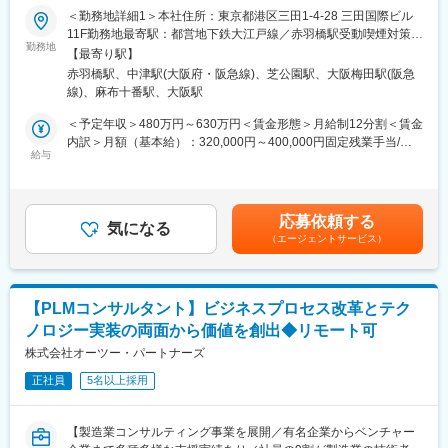
データを活用して企業の業務課題を解決する当社にて、データア
地域特有の産業構造と課題への対応など
＜勤務地詳細1＞本社住所：東京都港区三田1-4-28 三田国際ビル
ナリストを募集いたします。
11F勤務地最寄駅：都営地下鉄大江戸線／赤羽橋駅受動喫煙対策：
勤務地
＜当社のプロジェクト実例＞
屋内全面禁煙＜勤務地詳細2＞大阪オフィス住所：大阪府大阪市北
【最寄り駅】
■業務概要
https://www.ccube-consulting.co.jp/case/
区大深町6番38号 グラングリーン大阪 北館 JAM BASE 4階
赤羽橋駅、中津駅(大阪府・阪急線)、芝公園駅、大阪梅田駅(阪急
クライアントから受領するデータを分析し、業務課題解決・経営
JAM-STUDIO 404号室勤務地最寄駅：JR線／大阪駅受動喫煙対
線)、麻布十番駅、大阪駅
課題解決に向けたプロジェクトへ参画頂きます。
＜未経験からの入社の決め手＞
策：屋内喫煙可能場所あり
本ポジションはアナリスト職として「知りたいことが分かる分
「市のデジタル政策立案・DX推進を担当する中で、地域活性化に
＜予定年収＞480万円～630万円＜賃金形態＞月給制12分割＜賃金
析」「議論するための材料となる分析」「仮説が正しいか検証で
は多様なプレーヤーの連携が不可欠と感じた。当社が地域創生の
内訳＞月額（基本給）：320,000円～400,000円固定残業手当/
きる分析」を実施していただきます。
給与
旗振り役となり得る存在であると考え、業界未経験ながらもその
月：80,000円～100,000円（固定残業時間32時間0分/月）超過し
プロジェクトは課題ヒアリング→データの分析・可視化→分析結
一員として活躍したいと転職を決意。」（前職：地方公務員）
た時間外労働の残業手当は追加支給＜月給＞400,000円～500,000
果によるご提案・議論のフローにて進んでいきます。
円（一律手当を含む）＜昇給有無＞有＜残業手当＞有＜給与補足
＜求人のポイント＞
＞オファー年収はご経験・スキルに応じて決定いたします。リア
応募依頼する
■プロジェクト例（JR西日本様プロジェクト、一例）
気になる
・高レベルなマネージャーからの指導と、内部研修でのロジカル
ルタイムプロモーションという評価制度があり、毎月、昇給の機
（エージェントサービス）
（1）鉄道生産性向上
シンキング研修など、成長機会が豊富。
会があります。過去には入社2ヶ月で給与が上がった方もいます。
・CBM(Condition Based Maintenance)への統計学的/機械学習的
・産学官金支援コミュニティーに参画し、大学や県内企業と共に
賃金はあくまでも目安の金額であり、選考を通じて上下する可能
アプローチの適用
サポート。
性があります。月給(月額)は固定手当を含めた表記です。
・流動データの可視化と、それに基づく施策の検討
・大手コンサルティング会社出身の上長と、非常に近い距離でコ
【PLMコンサルタント】ビジネスプロセス改革とテク
ンサル業務を行うことが可能。
ノロジー実装の両面から価値を創出◆リモート可
（2）マーケティング分野への適用拡大
・山陽新幹線および近畿圏在来線の収益向上に関する共同プロジ
株式会社オーツー・パートナーズ
＜キャリアパスについて＞
ェクト
アソシエイト→シニアアソシエイト→マネージャー→シニアマネ
正社員
5名以上採用
・Club J-WESTメンバーの利便性向上を目的とする共同プロジェ
ージャー→プリンシパル
クト
・ICOCAデータ分析における共同プロジェクトおよび、共同特許
変更の範囲：会社の定める業務
【製造業コンサルティング事業を展開／有名企業からベンチャー
出願