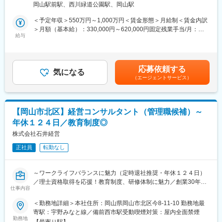
平均残業時間は22時間（全社平均）
岡山駅前駅、西川緑道公園駅、岡山駅
や企業とコミュニケーションを取りながら業務を進めていく、社
会貢献性の高い仕事です。
■当社の魅力：
＜予定年収＞550万円～1,000万円＜賃金形態＞月給制＜賃金内訳
1934年に新聞社専属の広告会社として創業。
＞月額（基本給）：330,000円～620,000円固定残業手当/月：
■業務概要
給与
現在は、岡山を拠点に「コミュニケーションデザイン事業」「地
70,000円～130,000円（固定残業時間30時間0分/月）超過した時
地域社会の課題解決のために、企業や自治体に対し、ちゅうぎん
域メディア・コンテンツ事業」「ヒューマンリソース事業」を軸
間外労働の残業手当は追加支給＜月給＞400,000円～750,000円
グループの総合力を活かしたコンサル支援を行っていただきま
に、広告、出版、採用支援などの事業を展開するほか、地域振興
（一律手当を含む）＜昇給有無＞有＜残業手当＞有＜給与補足＞※
す。
に寄与する新たなビジネスモデルの構築にも積極的に取り組んで
予定年収はあくまでも目安の金額であり、選考を通じて上下する
応募依頼する
気になる
います。
可能性があります。※上記年収には30時間/月分の固定残業代を含
（エージェントサービス）
■具体的な業務
Webが発達した現在では、日本のみならず海外まで市場が拡大を
んでいます。■昇給：年1回■賞与：年2回ご本人のパフォーマンス
◎まずはマネージャーと連携をしながら下記業務を通じてコンサ
しており、インバウンドやアウトバウンドに関する仕事も増加し
に応じ積極的に昇給・昇進します。賃金はあくまでも目安の金額
ルタントスキルを習得いただきながらプロジェクトにご参画いた
ています。自身が携わったプロジェクトが多くの人の目に留まる
であり、選考を通じて上下する可能性があります。月給(月額)は固
だきます。
機会があり、やりがいはとても大きいです。
定手当を含めた表記です。
【岡山市北区】経営コンサルタント（管理職候補）～
・資料作成（パワーポイント等）やプロジェクトの議事録作成
年休１２４日／教育制度◎
・マネージャーの補佐業務
変更の範囲：会社の定める業務
◎将来的には提案～プロジェクト受注～業務設計・運営等に携わ
株式会社石井経営
っていただきます。
正社員
転勤なし
・戦略策定（ビジネスモデル、事業戦略、成長戦略、コスト構造
改革、他）
・DX実行支援
～ワークライフバランスに魅力（定時退社推奨・年休１２４日）
・SX実行支援
／理士資格取得を応援！教育制度、研修体制に魅力／創業30年
仕事内容
超、石井経営G安定基盤に魅力～
＜地域が抱えるDX/SXの課題例＞
■募集背景：
＜勤務地詳細＞本社住所：岡山県岡山市北区今8-11-10 勤務地最
デジタルインフラの整備
同社は、クライアント数の増加と業務拡大に伴い、経営コンサル
寄駅：宇野みなと線／備前西市駅受動喫煙対策：屋内全面禁煙
地域特有の産業構造と課題への対応など
タントを募集しています。これにより、より一層のサービス向上
勤務地