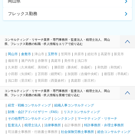
岡山県
フレックス勤務
コンサルティング・リサーチ業界・専門事務所・監査法人・税理士法人、岡山
県、フレックス勤務の転職・求人情報をエリアで絞り込む
岡山市
倉敷市
津山市
玉野市
笠岡市
井原市
総社市
高梁市
新見市
備前市
瀬戸内市
赤磐市
真庭市
美作市
浅口市
久米郡（久米南町、美咲町）
勝田郡（勝央町、奈義町）
和気郡（和気町）
小田郡（矢掛町）
苫田郡（鏡野町）
加賀郡（吉備中央町）
都窪郡（早島町）
浅口郡（里庄町）
英田郡（西粟倉村）
真庭郡（新庄村）
コンサルティング・リサーチ業界・専門事務所・監査法人・税理士法人、岡山
県、フレックス勤務の転職・求人情報を業種で絞り込む
経営・戦略コンサルティング
組織人事コンサルティング
財務・会計アドバイザリー（FAS）
リスクコンサルティング
その他専門コンサルティング
シンクタンク
マーケティング・リサーチ
監査法人
税理士法人
法律事務所
会計事務所
特許事務所・弁理士事務所
司法書士事務所・行政書士事務所
社会保険労務士事務所
総合コンサルティング