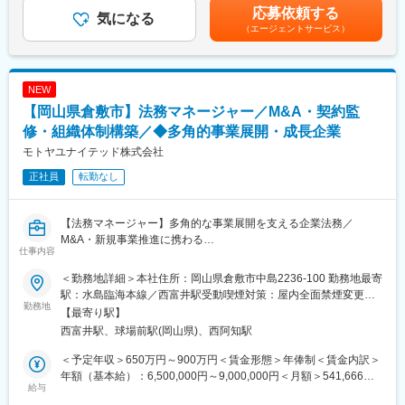
までも目安の金額であり、選考を通じて上下する可能性がありま
応募依頼する
「連結決算の経験を活かしながら、さらに経営に近いフィールド
気になる
す。月給(月額)は固定手当を含めた表記です。
（エージェントサービス）
でキャリアを伸ばしたい」方に最適な環境です。
■業務内容（メインミッション）
＜経理・財務領域（中心となる業務）＞
NEW
● 単体決算
【岡山県倉敷市】法務マネージャー／M&A・契約監
・月次／四半期／年次決算
・法人税・消費税などの税務申告資料作成
修・組織体制構築／◆多角的事業展開・成長企業
● 連結決算（メイン業務）
モトヤユナイテッド株式会社
・連結精算表作成（キャッシュフロー計算書含む）
正社員
転勤なし
・海外子会社（タイ）との連携・換算処理
・グループ会社への会計指導
● 開示業務・監査対応
【法務マネージャー】多角的な事業展開を支える企業法務／
・決算短信・有価証券報告書の基礎資料作成
M&A・新規事業推進に携わる
・監査法人対応
仕事内容
■業務概要
■「連結決算だけで終わらない」キャリアの伸びしろが大きいポジ
＜勤務地詳細＞本社住所：岡山県倉敷市中島2236-100 勤務地最寄
モトヤユナイテッドグループの法務マネージャーとして、グルー
ション
駅：水島臨海本線／西富井駅受動喫煙対策：屋内全面禁煙変更の
プ各社の事業成長を法務面から支えていただきます。教習所、ド
勤務地
事業成長や組織体制に応じて、以下のような管理部門全般の高度
範囲：会社の定める事業所
【最寄り駅】
ローン、不動産、飲食、アパレルなど多彩な事業領域において、
な業務にも関わっていただけます。
西富井駅、球場前駅(岡山県)、西阿知駅
契約法務・商事法務・M&A支援など幅広い業務を担当。経営陣や
・社内規程の整備
事業責任者と連携しながら、法的リスクの管理と事業推進の両立
・内部統制対応
＜予定年収＞650万円～900万円＜賃金形態＞年俸制＜賃金内訳＞
を実現する重要なポジションです。
・グループ会社のBCP整備
年額（基本給）：6,500,000円～9,000,000円＜月額＞541,666円
給与
・情報セキュリティマネジメントの運用
～750,000円（12分割）＜昇給有無＞有＜残業手当＞有＜給与補
■具体的な業務内容