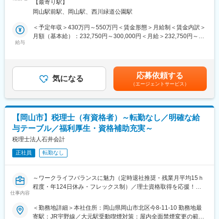
屋内全面禁煙変更の範囲：会社の定める事業所（リモートワーク
【最寄り駅】
億円超の規模へと成長しており、経営管理体制のさらなる強化が
・残業時間：10時間以内
含む）
岡山駅前駅、岡山駅、西川緑道公園駅
急務となっています。
※プロジェクトにより一部リモートワークとなる場合もありま
本ポジションでは、まずは担当として単体・連結決算を推進して
す。
＜予定年収＞430万円～550万円＜賃金形態＞月給制＜賃金内訳＞
いただきつつ、今後は管理部門全体の仕組みづくりやIR領域、経
月額（基本給）：232,750円～300,000円＜月給＞232,750円～
営分析など“経営に直結する業務”に広く関われるポジションです。
■契約期間
給与
300,000円＜昇給有無＞有＜残業手当＞有＜給与補足＞※上記年収
成長企業にてステップアップを目指せます！
・1年毎に更新
には賞与を含みます。給与詳細は前職給与・能力等を踏まえて決
※初回契約は4か月 （業務習熟度・勤務実績等に応じ更新）
定します。■昇給有■賞与：年2回 (昨年実績4.3ヶ月分)賃金はあく
■業務内容（ご経験に応じて業務をお任せします！）
までも目安の金額であり、選考を通じて上下する可能性がありま
応募依頼する
＜経理・財務領域（中心となる業務）＞
■キャリアパス
気になる
す。月給(月額)は固定手当を含めた表記です。
（エージェントサービス）
● 単体決算
評価に応じて昇給・昇格・正社員登用の可能性あり
・月次／四半期／年次決算
・法人税・消費税などの税務申告資料作成
● 連結決算
変更の範囲：会社の定める業務
【岡山市】税理士（有資格者）～転勤なし／明確な給
・連結精算表作成（キャッシュフロー計算書含む）
与テーブル／福利厚生・資格補助充実～
・海外子会社（タイ）との連携・換算処理
・グループ会社への会計指導
税理士法人石井会計
● 開示業務・監査対応
正社員
転勤なし
・決算短信・有価証券報告書の基礎資料作成
・監査法人対応
～ワークライフバランスに魅力（定時退社推奨・残業月平均15ｈ
■組織構成
程度・年124日休み・フレックス制）／理士資格取得を応援！教
管理部門：7名（男性4名／女性3名）
仕事内容
育制度、研修体制に魅力／創業30年超、石井経営G安定基盤に魅
力～
＜勤務地詳細＞本社住所：岡山県岡山市北区今8-11-10 勤務地最
■働き方
寄駅：JR宇野線／大元駅受動喫煙対策：屋内全面禁煙変更の範
年間休日125日、土日祝休