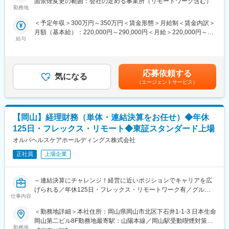
面禁煙変更の範囲：会社の定める事業所（リモートワーク含む）
・入社後研修制度／自己研修制度を導入。
方を募集します。
勤務地
■企業の特徴／魅力：
＜予定年収＞300万円～350万円＜賃金形態＞月給制＜賃金内訳＞
■業務内容
石井経営グループには、経営コンサルティング部門だけでなく、
月額（基本給）：220,000円～290,000円＜月給＞220,000円～
受託したManaged Service案件の執行業務のうち、下記に挙げる
税務監査部門、相続・事業承継部門、監査部門、M＆A部門と、
給与
290,000円＜昇給有無＞有＜残業手当＞有＜給与補足＞※経験･能
業務などを担当します。
様々なサービス部門があります。社内の組織はクライアントに合
力を考慮の上、同社報酬規定により決定■昇給：年1回■その他固
・コンサルタントのサポート業務／専門性の高い特定業務、以
わせてフレキシブルにチーム編成を組んで運営しています。
定手当：ハイブリッドワーク手当5000円/月賃金はあくまでも目安
下、及びそれに付随する業務のサポートなど。
の金額であり、選考を通じて上下する可能性があります。月給(月
[電話/メール連絡業務]事業関係者(省庁・地域金融機関・自治
応募依頼する
気になる
額)は固定手当を含めた表記です。
体・その他)からの質問一次受け、個別連絡対応、返信、資料配布
（エージェントサービス）
など
[調査の集計・グラフ作成]Excelでの調査の結果集計(単純・クロ
ス)・グラフ作成、PPT等へのグラフの貼り付けなど
【岡山】経理財務（単体・連結決算をお任せ）◆年休
[日程調整]事業関係者打ち合わせ・ヒアリング日程の調整など
[経費処理]事業運営に係る経費処理、確定検査など
125日・フレックス・リモート◆東証スタンダード上場
・プロジェクトにより一部リモートワークとなる場合もありま
オルバヘルスケアホールディングス株式会社
す。
[その他関連する事務業務]議事録作成、資料のファイリング、フ
正社員
上場企業
ォルダ整理など
～連結決算にチャレンジ！経営に近いポジションでキャリアを広
■組織構成：
げられる／年休125日・フレックス・リモートワーク有／グルー
パートナー2名、ディレクター4名
仕事内容
プ1,700名超・連結売上1,200億円規模～
オペレーター：30名程 ※今回の採用に関してはこちらのポジシ
■募集背景：
ョンとなります。
＜勤務地詳細＞本社住所：岡山県岡山市北区下石井1-1-3 日本生命
地域の医療と介護を支え、ヘルスケアを進化させるリーディング
岡山第二ビル8F勤務地最寄駅：山陽本線／岡山駅受動喫煙対策：
カンパニーである当グループは、社員1,700名超・連結売上1,200
■働き方：
勤務地