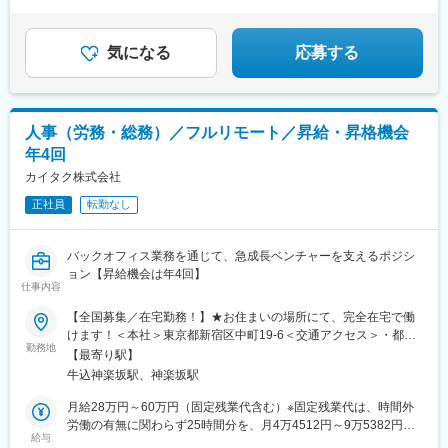
気になる
応募する
人事（労務・総務）／フルリモート／昇給・昇格機会
年4回
カイタク株式会社
正社員
転勤なし
バックオフィス業務を通じて、急成長ベンチャーを支えるポジシ
ョン【昇給機会は年4回】
仕事内容
【全国募集／在宅勤務！】★お住まいの場所にて、完全在宅で働
けます！＜本社＞東京都新宿区中町19-6＜交通アクセス＞・都営
勤務地
大江戸線「牛込神楽坂駅」より徒歩4分・東京メトロ東西線「神楽
【最寄り駅】
坂駅」より徒歩8分・JR中央線／総武線「飯田橋駅」より徒歩約
牛込神楽坂駅、神楽坂駅
14分※受動喫煙防止対策：屋内禁煙
月給28万円～60万円（固定残業代含む）※固定残業代は、時間外
労働の有無に関わらず25時間分を、月4万4512円～9万5382円支
給与
給※上記を超える時間外労働分は追加で支給