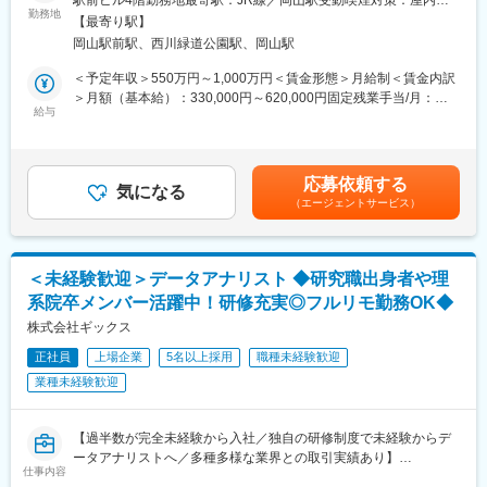
足と移住・定住促進など、先進的なプロジェクトに関わることが
勤務地
変更の範囲：会社の定める業務
面禁煙変更の範囲：無
【最寄り駅】
できます。 課題が山積している地方というフィールドで、自治体
岡山駅前駅、西川緑道公園駅、岡山駅
や企業とコミュニケーションを取りながら業務を進めていく、社
会貢献性の高い仕事です。
＜予定年収＞550万円～1,000万円＜賃金形態＞月給制＜賃金内訳
＞月額（基本給）：330,000円～620,000円固定残業手当/月：
■業務概要
給与
70,000円～130,000円（固定残業時間30時間0分/月）超過した時
地域社会の課題解決のために、企業や自治体に対し、ちゅうぎん
間外労働の残業手当は追加支給＜月給＞400,000円～750,000円
グループの総合力を生かしたコンサル支援を行っていただきま
（一律手当を含む）＜昇給有無＞有＜残業手当＞有＜給与補足＞※
す。
予定年収はあくまでも目安の金額であり、選考を通じて上下する
応募依頼する
気になる
可能性があります。※上記年収には30時間/月分の固定残業代を含
（エージェントサービス）
■具体的な業務
んでいます。■昇給：年1回■賞与：年2回ご本人のパフォーマンス
◎まずはマネージャーと連携をしながら下記業務を通じてコンサ
に応じ積極的に昇給・昇進します。賃金はあくまでも目安の金額
ルタントスキルを習得いただきながらプロジェクトにご参画いた
であり、選考を通じて上下する可能性があります。月給(月額)は固
だきます。
定手当を含めた表記です。
＜未経験歓迎＞データアナリスト ◆研究職出身者や理
・資料作成（パワーポイント等）やプロジェクトの議事録作成
系院卒メンバー活躍中！研修充実◎フルリモ勤務OK◆
・マネージャーの補佐業務
◎将来的には提案～プロジェクト受注～業務設計・運営等に携わ
株式会社ギックス
っていただきます。
正社員
上場企業
5名以上採用
職種未経験歓迎
・戦略策定（ビジネスモデル、事業戦略、成長戦略、コスト構造
業種未経験歓迎
改革、他）
・DX実行支援
・SX実行支援
【過半数が完全未経験から入社／独自の研修制度で未経験からデ
ータアナリストへ／多種多様な業界との取引実績あり】
＜地域が抱えるDX/SXの課題例＞
仕事内容
デジタルインフラの整備