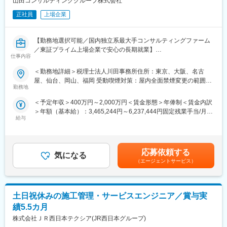
山田コンサルティンググループ株式会社
・営業エリア：中国地方、四国地方、近畿地方（京都・兵庫・大
■働き方：
阪）
正社員
上場企業
年間休日125日／土日祝休／イベント対応により休日出勤が発生
・その他：事務処理・データ入力・資料作成・リスト作成・郵便
する場合代休取得
物の郵送対応などは全て事務が担当するため、営業担当は営業活
コアタイムなしのフレックスタイム制度（8：00～22：00の間で
動に専念することができます。
【勤務地選択可能／国内独立系最大手コンサルティングファーム
任意の時間で出退勤）
／東証プライム上場企業で安心の長期就業】
仕事内容
■組織構成
変更の範囲：会社の定める業務
・岡山支店：4名(支店長1名、アソシエイト2名 事務１名)
■仕事内容：
＜勤務地詳細＞税理士法人川田事務所住所：東京、大阪、名古
・2.30代で構成されており、役員含め平均年齢32歳と若いです
中堅・中小企業オーナーから上場企業創業家までをクライアント
屋、仙台、岡山、福岡 受動喫煙対策：屋内全面禁煙変更の範囲：
・中途入社実績：金融業界出身、MR・ITコンサルタント・不動産
とし、法人税、相続税、所得税の申告業務お任せします。
勤務地
会社の定める事業所（リモートワーク含む）
営業・保険営業・採用コンサル・太陽光の法人営業・人材サービ
・税務申告業務
＜予定年収＞400万円～2,000万円＜賃金形態＞年俸制＜賃金内訳
ス業（法人向け）
・組織再編に関するストラクチャー構築及び実行支援業務
＞年額（基本給）：3,465,244円～6,237,444円固定残業手当/月：
※山田コンサルティンググループ株式会社にて採用後、当社が提携
給与
44,563円～80,213円（固定残業時間20時間0分/月）超過した時間
■魅力ポイント
する税理士法人川田事務所（事業内容：法人税・所得税・消費税
外労働の残業手当は追加支給＜月額＞333,333円～600,000円（12
◎地域創生に繋がる社会貢献性の高い仕事：地方の中小企業の後
の申告書、各種届出書の作成など）へ在籍出向する形で税務業務
分割）（一律手当を含む）＜昇給有無＞有＜残業手当＞有＜給与
継者問題や事業拡大の悩みを解決し、地域経済の活性化に貢献で
に従事します。
補足＞※賃金はあくまでも目安の金額です。※上記賃金内訳上限は
きます
応募依頼する
気になる
残業手当が発生する上限の年収（720万円）のものです。721万円
◎昇進機会：アソシエイトからシニアアソシエイト、マネージャ
■配属先情報 ：※いずれも2024年9月1日時点
（エージェントサービス）
以上の年収は管理監督者のため残業手当なし、年収の12割が月額
ー、支店長、取締役といった明確なキャリアパスが用意されてお
事業承継事業部
となります。■昇給：年1回 ※個人差あり ■賞与：業績連動型の特
り、入社後1～2年での昇格事例も多数あります
・配属先人数：約150名（契約・嘱託社員、派遣社員、出向受入
別賞与有り賃金はあくまでも目安の金額であり、選考を通じて上
◎フレキシブルな働き方：フレックス制度を利用して家族との時
を含む）[浩島1]
下する可能性があります。月給(月額)は固定手当を含めた表記で
土日祝休みの施工管理・サービスエンジニア／賞与実
間や業務外の勉強時間も確保できます
・女性比率：約41%
す。
◎成果主義：成果と評価が直結しており、頑張りがしっかりと給
・中途社員比率：約92%
績5.5カ月
与に反映されます。主体的に働きたい、成果を出してしっかりと
・年齢構成：20代、30代、40代、50代まで幅広く在籍する組織で
株式会社ＪＲ西日本テクシア(JR西日本グループ)
稼ぎたい方に最適な環境です
す。