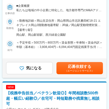
■企業概要
■営業スタイル：
私たちは地域の中小企業に特化した、地方都市専門のM&Aアドバ
・既存深耕＋新規開拓の両軸
仕事内容
イザリー会社です。独立系M&A会社として、利害関係に縛られな
└若手：新規比率高め → 中堅以降：既存中心（約7割）
い中立な立場でクライアントファーストな提案を行います。上場
・担当案件数：常時約5～10案件（行政案件含め年間複数並行）
＜勤務地詳細＞岡山支店住所：岡山県岡山市北区桑田町18-21 エ
準備中の安定企業で、全国に拠点を拡大中です。
ネプレイス岡山3階勤務地最寄駅：JR線／岡山駅受動喫煙対策：
勤務地
■組織構成：
敷地内全面禁煙変更の範囲：会社の定める事業所
【最寄り駅】
■仕事内容
130名の社員のうち、営業部門には20代～50代の約60名が所属し
岡山駅、岡山駅前駅、西川緑道公園駅
M&A（株式譲渡や事業譲渡）を通じて地域の中小企業の課題解決
ています。
に貢献する仕事です。初回アポイントから譲渡先の提案、成約ま
営業部門は、民間向け、自治体向けの2種類で構成されています。
＜予定年収＞500万円～800万円＜賃金形態＞年俸制＜賃金内訳＞
でM&Aアドバイザリー業務を一貫して担当していただきます。
5～10名ほどで構成されたチームに分かれて、業務を行っていた
年額（基本給）：3,808,404円～6,094,404円固定残業手当/月：
給与
だきます。
99,300円～158,800円（固定残業時間40時間0分/月）超過した時
■業務詳細
業界未経験の方のご入社も多く、入社後のフォロー体制が整って
間外労働の残業手当は追加支給＜月額＞416,667円～666,667円
・新規クライアントの開拓およびアポイント取得（3割）
います！
（12分割）（一律手当を含む）＜昇給有無＞有＜残業手当＞有＜
・クライアントの課題整理と譲渡先企業の探索（3割）
給与補足＞■賞与：成果連動のインセンティブ＋月のアポイント獲
応募依頼する
・譲渡先企業とのマッチングおよび交渉（1割）
気になる
■想定されるクライアント：
得数に応じたインセンティブ有■モデル年収入社2年6か月31歳：
（エージェントサービス）
・成約に向けた資料作成および分析（1割）
◎B to C 企業様
1500～2000万入社2年10か月30歳：1000～1500万入社6か月31
・プロジェクトの進捗管理とチームミーティング（2割）
各種小売業、商業施設、住宅メーカー、カーディーラー他多数
歳：800～1000万入社1年6か月29歳：600～800万※営業社員平均
◎B to B 企業様
842万賃金はあくまでも目安の金額であり、選考を通じて上下す
■その他詳細
建設業、食品関連、運輸業、他各種製造業
る可能性があります。月給(月額)は固定手当を含めた表記です。
NEW
・ノルマ：支店の予算はありますが、個人予算はございません。
◎行政／自治体 各種団体様
【税務申告担当／ベテラン歓迎◎】年間相談数500件
支店の予算に対して力を入れて頑張っていくスタイルです
観光関連、移住定住、イベント運営、各種啓発事業、他コンペ案
・商談先：全業界/業種
超・幅広い経験◎／在宅可・時短勤務や残業無し相談
件
・提案規模：一千万円～五千万円
地域や街の変化を実感できるプロジェクトに関われます。
可
・営業スタイル：新規100％