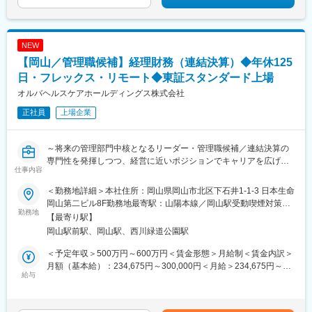
NEW
【岡山／管理職候補】経理財務（連結決算）◆年休125
日・フレックス・リモート◆東証スタンダード上場
オルバヘルスケアホールディングス株式会社
正社員
上場企業
～将来の管理部門中核となるリーダー・管理職候補／連結決算の
専門性を発揮しつつ、経営に近いポジションでキャリアを広げら
仕事内容
れる／年休125日・フレックス・リモートワーク有／グループ
1,700名超・連結売上1,200億円規模～
＜勤務地詳細＞本社住所：岡山県岡山市北区下石井1-1-3 日本生命
■募集背景：
岡山第二ビル8F勤務地最寄駅：山陽本線／岡山駅受動喫煙対策：
当グループは、社員1,700名超・連結売上1,200億円超の規模へと
勤務地
屋内全面禁煙変更の範囲：会社の定める事業所
【最寄り駅】
成長しており、経営管理体制のさらなる強化が急務となっていま
岡山駅前駅、岡山駅、西川緑道公園駅
す。
今回募集するのは、連結決算の経験を軸に、管理部門全体をリー
＜予定年収＞500万円～600万円＜賃金形態＞月給制＜賃金内訳＞
ドする責任者・リーダー候補です。
月額（基本給）：234,675円～300,000円＜月給＞234,675円～
本ポジションでは、まずは主担当として単体・連結決算を推進し
給与
300,000円＜昇給有無＞有＜残業手当＞有＜給与補足＞※上記年収
ていただきつつ、今後は管理部門全体の仕組みづくりやIR領域、
には賞与を含みます。給与詳細は前職給与・能力等を踏まえて決
経営分析など“経営に直結する業務”に広く関われるポジションで
定します。■昇給有■賞与：年2回 (昨年実績4.3ヶ月分)賃金はあく
す。