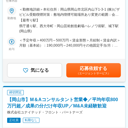
仕事内容
件多数・地方創生に貢献◎／年休125日・土日祝休・フレックス
税理士国家試験など各種試験の前には試験休暇（有給取得にて対
制】
応）も取得でき、組織全体で資格取得を応援致します。
＜勤務地詳細＞本社住所：岡山県岡山市北区内山下1-3-1 (株)ビザ
入社後は税務会計業務がメインとなりますが、当社では資産コン
ビビル受動喫煙対策：敷地内喫煙可能場所あり変更の範囲：会社
■業務内容：
勤務地
サルティングや、M&A仲介業務など多岐に渡る事業サポートを行
の定める事業所
【最寄り駅】
本ポジションは、企業や自治体の課題に対し、戦略設計～実行ま
っておりますので、
県庁通り駅、西大寺町・岡山芸術創造劇場ハレノワ前駅、城下駅
でを一貫して担うプロデューサー型営業です。単なる広告枠の販
ご自身の経験・スキルに応じて業務領域を拡大する事も可能で
(岡山県)
売ではなく、「集客」「採用」「地域活性」などの課題に対し
す。相続・事業承継部門へのキャリアアップの道もあり、専門性
て、広告・PR・イベント・デジタル施策を組み合わせた最適な解
ある知識習得を希望する方には最適な環境です。
＜予定年収＞400万円～500万円＜賃金形態＞月給制＜賃金内訳＞
決策を設計し、実行までリードしていただきます。
※資格手当：税理士60,000円/月、税理士科目1科目につき7,000円/
月額（基本給）：190,000円～240,000円その他固定手当/月：
給与
月
10,000円＜月給＞200,000円～250,000円＜昇給有無＞有＜残業手
具体的には：
当＞有＜給与補足＞■昇給：年1回（4月）■賞与：年2回（6月、12
◇クライアントの課題のヒアリング
■企業魅力：
月）賃金はあくまでも目安の金額であり、選考を通じて上下する
◇広告・PRの提案、実行
石井経営グループには、税務監査部門だけでなく、経営コンサル
可能性があります。月給(月額)は固定手当を含めた表記です。
応募依頼する
◇コミュニケーション戦略立案
気になる
ティング部門、相続・事業承継部門、監査部門、M＆A部門と、
（エージェントサービス）
◇予算設定、スタッフィング、イベント運営、スケジュール管
様々なサービス部門があります。社内の組織はクライアントに合
理 など
わせてフレキシブルにチーム編成を組んで運営しています。
配属が固定されないので、社員一人ひとり常に自分の可能性を広
＼魅力ポイント／
げるチャンスがあり、同時に和気あいあいとした風通しのよい明
締切間近
◎上流から関われる裁量
るい社内が特徴です。
【岡山市】M＆Aコンサルタント営業◆／平均年収800
◎手段に縛られない提案
広告だけでなく、PR・イベント・採用・地域事業まで横断
万円超／成果の分だけ年収UP／M&A未経験歓迎
変更の範囲：会社の定める業務
◎地域×行政案件の希少性
株式会社ユナイテッド・フロント・パートナーズ
観光・移住・街づくりに関わるプロジェクト多数
正社員
転勤なし
◎自社メディア・アセット活用
企画～発信まで自社で完結できる強み