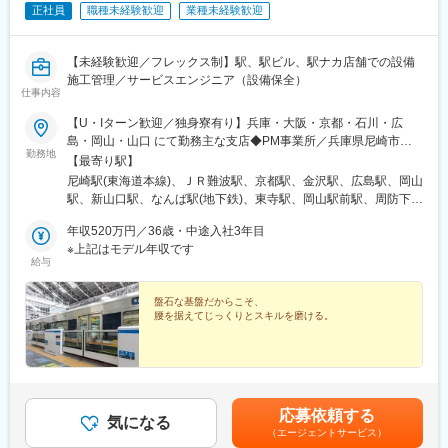
上記、事業承継事業部へ配属後、税理士法人川田事務所へ在籍出
正社員
職種未経験歓迎
業種未経験歓迎
変更の範囲：会社の定める業務
向となります。なお、勤務地は山田コンサルティンググループと
同じオフィスです。
【未経験歓迎／フレックス制】駅、駅ビル、駅ナカ店舗での設備
施工管理／サービスエンジニア（設備保全）
■求人の魅力・特徴：
仕事内容
・事業承継事業部だけで全国で年間500件超の事業承継に関する
相談を受けるため、相当数の経験を積める環境があります。
【U・Iターン歓迎／独身寮有り】兵庫・大阪・京都・石川・広
・中小零細企業から大企業まで、様々な法人税申告業務が可能で
島・岡山・山口 にて勤務主な支店◆PM事業所／兵庫県尼崎市潮
す。
勤務地
江／JR各線「尼崎駅」より徒歩7分◆MC事業所／兵庫県尼崎市潮
【最寄り駅】
・個人資産家から超富裕層まで様々な相続税申告を経験すること
江、各現場作業所◆関西支店／大阪府大阪市浪速区湊町／各線
尼崎駅(東海道本線)、ＪＲ難波駅、京都駅、金沢駅、広島駅、岡山
が可能です。
「JR難波駅」より徒歩5分◆京都支店／京都府京都市下京区油小
駅、新山口駅、なんば駅(地下鉄)、東寺駅、岡山駅前駅、周防下郷
・中堅中小企業オーナーの案件が7割を占めますが、総資産数億円
路通塩小路下ル 東油小路町／各線「京都駅」より徒歩5分◆北陸
駅、大阪難波駅、西川緑道公園駅
規模～数百億円規模の超富裕層、上場企業創業家クラスのクライ
支店／石川県金沢市元菊町／JR線「金沢駅」より徒歩12分◆広島
年収520万円／36歳・中途入社3年目
アントまで幅広く対応しています。
支店／広島県広島市東区愛宕町／JR線「広島駅」より徒歩5分◆
※上記はモデル年収です
・ライフイベントに応じて、自ら職種・勤務地を選択できる勤務
給与
岡山支店／岡山県岡山市北区奉還町／JR線「岡山駅」より徒歩7
制度や、時短勤務・時差出勤・フレックス・テレワーク（在宅勤
分◆山口支店／山口県山口市小郡令和／JR線「新山口駅」より徒
務）など、柔軟な働き方と多様なキャリア形成を実現していま
歩8分 上記以外に現場作業所での勤務があります。また、異動す
盤石な基盤だからこそ、
す。
腰を据えてじっくりとスキルを磨ける。
る可能性あり。 ※配属先は応相談となります。※住所詳細は「勤務
地一覧」をご覧ください※受動喫煙対策：屋内全面禁煙（一部事務
変更の範囲：会社の定める業務
所では屋内分煙あり）
応募依頼する
気になる
（エージェントサービス）