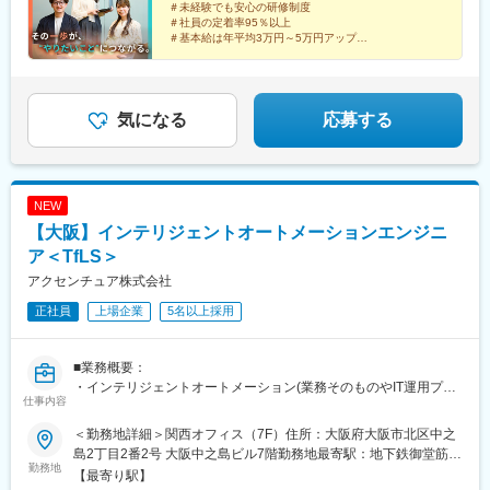
＃未経験でも安心の研修制度
駅、四ツ橋駅、大通駅、あおば通駅、日吉町駅、三宮駅(神戸新交
＃社員の定着率95％以上
通)、烏丸御池駅、西川緑道公園駅、猿猴橋町駅、都通駅
＃基本給は年平均3万円～5万円アップ
＃インセンティブ賞与150万円の支給実績あり
＃新規事業立案やジョブチェンジなど多彩なキャリアパ
ス
気になる
応募する
NEW
【大阪】インテリジェントオートメーションエンジニ
ア＜TfLS＞
アクセンチュア株式会社
正社員
上場企業
5名以上採用
■業務概要：
・インテリジェントオートメーション(業務そのものやIT運用プロ
仕事内容
セスの超自動化と付加価値の創造)を実現するために、コンサルタ
ントもしくはエンジニアとして様々な技術や弊社内のアセットツ
＜勤務地詳細＞関西オフィス（7F）住所：大阪府大阪市北区中之
ール群（SynOpsやAiOpsを含む）を用いて変革を実現していただ
島2丁目2番2号 大阪中之島ビル7階勤務地最寄駅：地下鉄御堂筋
きます。
勤務地
線、京阪本線／淀屋橋駅受動喫煙対策：屋内全面禁煙変更の範
【最寄り駅】
・最新テクノロジーを組合せ、End to End の業務をサポートする