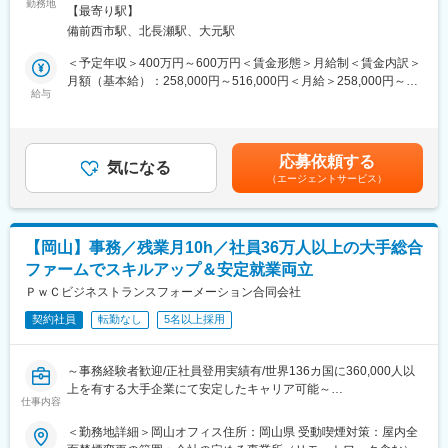
タントを募集しています。これにより、より一層のサービス向上
勤務地
【最寄り駅】
とクライアント満足度の向上を図ります。
■企業の特徴／魅力：
備前西市駅、北長瀬駅、大元駅
石井経営グループには、経営コンサルティング部門だけでなく、
■業務概要：
＜予定年収＞400万円～600万円＜賃金形態＞月給制＜賃金内訳＞
税務監査部門、相続・事業承継部門、監査部門、M＆A部門と、
岡山本社の中小企業に対する経営コンサルタント業務をお願いし
月額（基本給）：258,000円～516,000円＜月給＞258,000円～
様々なサービス部門があります。社内の組織はクライアントに合
ます。
給与
516,000円＜昇給有無＞有＜残業手当＞有＜給与補足＞※予定年収
わせてフレキシブルにチーム編成を組んで運営しています。
はあくまでも目安の金額であり、年齢やスキルに応じて上下する
■職務詳細：
可能性があります。■賞与あり：年2回 前年度支給実績 計3.5か
・主に岡山本社の中小企業に対する経営コンサルタント業務を担
月分賃金はあくまでも目安の金額であり、選考を通じて上下する
応募依頼する
当
気になる
可能性があります。月給(月額)は固定手当を含めた表記です。
（エージェントサービス）
・経営者へのヒアリング、経営課題の分析、事業戦略策定支援、
財務分析、計画実行支援、効果検証等経営改善に向けたコンサル
ティング全般
・顧客先の税務監査（経理チェック、指導）
【岡山】事務／残業月10h／社員36万人以上の大手総合
※経験者の方も入社後3ヶ月は担当を持たず、研修により少しずつ
ファームでスキルアップ＆安定就業両立
業務に慣れていただきます。
ＰｗＣビジネストランスフォーメーション合同会社
■働き方：
契約社員
転勤なし
5名以上採用
同社は、ワークライフバランスを重視した働き方を推進していま
す。
また経験豊かな税理士が多数在籍しており、チームワークを重視
～事務経験者歓迎/正社員登用実績有/世界136カ国に360,000人以
しています。新人でもサポート体制が整っており、質問や相談が
上を有する大手企業にて安定したキャリア可能～
しやすい環境です。専門知識を深めながら成長できる職場です。
仕事内容
・税理士国家試験など各種試験の前には試験休暇（有給取得にて
世界136ヶ国、360,000人以上のスタッフを有する総合ファームで
＜勤務地詳細＞岡山オフィス住所：岡山県 受動喫煙対策：屋内全
対応）も取得可能、組織全体で資格取得！
ある当社にて、事務業務・メンバーサポートをご担当いただける