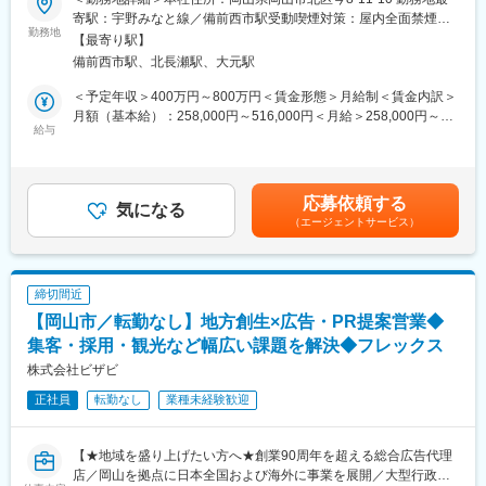
岡山本社の中小企業を中心に、経営コンサルタント業務をご担当
寄駅：宇野みなと線／備前西市駅受動喫煙対策：屋内全面禁煙変
■組織構成
頂きます。
勤務地
更の範囲：無
・岡山支店：3名(支店長1名、アソシエイト2名 事務1名)
【最寄り駅】
具体的には経営者へのヒヤリング、経営課題の分析、事業戦略策
・2.30代で構成されており、役員含め平均年齢32歳と若いです
備前西市駅、北長瀬駅、大元駅
定支援、財務分析、計画実行支援、効果検証など経営改善に向け
・中途入社実績：金融業界出身、MR・ITコンサルタント・不動産
たコンサルティング全般をお任せいたします。
＜予定年収＞400万円～800万円＜賃金形態＞月給制＜賃金内訳＞
営業・保険営業・採用コンサル・太陽光の法人営業・人材サービ
※経営計画書、事業計画書、中期経営計画等を立てて頂く業務にな
月額（基本給）：258,000円～516,000円＜月給＞258,000円～
ス業（法人向け）
ります。
給与
516,000円＜昇給有無＞有＜残業手当＞有＜給与補足＞※予定年収
※税務会計に加え経営戦略を提案していきます。税理士法人の既存
はあくまでも目安の金額であり、年齢やスキルに応じて上下する
■魅力ポイント
顧問先に税理士と同行・連携を行います。
可能性があります。■賞与あり：年1回■賞与あり：年2回 前年度
◎地域創生に繋がる社会貢献性の高い仕事：地方の中小企業の後
※顧客と金融機関への外回りがメインですが、経営課題を検証・分
支給実績 計3.5か月分賃金はあくまでも目安の金額であり、選考を
継者問題や事業拡大の悩みを解決し、地域経済の活性化に貢献で
応募依頼する
析・取りまとめの上、資料作りなど事務業務もございます。
気になる
通じて上下する可能性があります。月給(月額)は固定手当を含めた
きます
（エージェントサービス）
表記です。
◎昇進機会：アソシエイトからシニアアソシエイト、マネージャ
■入社後の流れ：
ー、支店長、取締役といった明確なキャリアパスが用意されてお
入社後は先ず所属の税理士のサポート業務全般を担当していただ
り、入社後1～2年での昇格事例も多数あります
きます。業務に慣れ社内で定めた一定以上のスキルを習得したと
◎フレキシブルな働き方：フレックス制度を利用して家族との時
締切間近
認められた後に、少しずつ数を増やしながら顧問先の担当者にな
間や業務外の勉強時間も確保できます
【岡山市／転勤なし】地方創生×広告・PR提案営業◆
っていただきます。
◎成果主義：成果と評価が直結しており、頑張りがしっかりと給
集客・採用・観光など幅広い課題を解決◆フレックス
与に反映されます。主体的に働きたい、成果を出してしっかりと
■就業環境
株式会社ビザビ
稼ぎたい方に最適な環境です
【ワークライフバランスの魅力】
正社員
転勤なし
業種未経験歓迎
定時退社推奨・残業20ｈ程度・年休１２４日・フレックス制・マ
変更の範囲：会社の定める業務
イカー通勤可能
子育て世代の方も多数ご活躍中です。
【★地域を盛り上げたい方へ★創業90周年を超える総合広告代理
店／岡山を拠点に日本全国および海外に事業を展開／大型行政案
■キャリアパス：