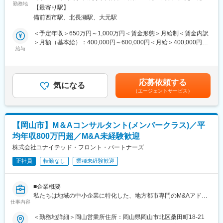
■入社後の流れ：
勤務地
囲：無
残業20ｈ程
【最寄り駅】
入社後2～3か月間は、会計税務に関する基本的事項について研修
フレックスタイム制
備前西市駅、北長瀬駅、大元駅
およびOJTを行います。業務に慣れ社内で定めた一定以上のスキ
テレワーク週１～２日
ルを習得したと認められた後に、少しずつ数を増やしながら顧問
＜予定年収＞650万円～1,000万円＜賃金形態＞月給制＜賃金内訳
先の担当者になっていただきます。
＞月額（基本給）：400,000円～600,000円＜月給＞400,000円～
■「連結決算だけで終わらない」キャリアの伸びしろが大きいポジ
給与
600,000円＜昇給有無＞有＜残業手当＞有＜給与補足＞これまで
ション
■職務内容：
のご経験・年齢・スキルなどを考慮の上で当社の規定に従って決
事業成長や組織体制に応じて、以下のような管理部門全般の高度
決算書や試算表などの作成、税務申告業務などの税務会計サービ
定いたします。・賞年2回(3ヶ月程度)、会社の年度利益計画を実
な業務にも関わっていただけます。
ス全般(会計事務所の礎となる部門です)
績が上回った場合は別途決算賞与。賃金はあくまでも目安の金額
・社内規程の整備
応募依頼する
仕事の幅が広がってくれば顧問先のニーズに応じて、上記以外の
気になる
であり、選考を通じて上下する可能性があります。月給(月額)は固
・内部統制対応
（エージェントサービス）
業務を担当いただくことも可能です。
定手当を含めた表記です。
・グループ会社のBCP整備
・情報セキュリティマネジメントの運用
■キャリアパス：
・リーガルチェック補助（顧問弁護士との連携）
入社後は税務会計業務がメインとなりますが、当社では資産コン
・経営支援業務
【岡山市】M＆Aコンサルタント(メンバークラス)／平
サルティングや、M&A仲介業務など多岐に渡る事業サポートを行
均年収800万円超／M&A未経験歓迎
っておりますので、
■当社について
ご自身の経験・スキルに応じて業務領域を拡大する事も可能で
株式会社ユナイテッド・フロント・パートナーズ
私たちは、地域の医療と介護を支え、ヘルスケアを進化させるリ
す。
ーディングカンパニーです
正社員
転勤なし
業種未経験歓迎
幹部コース／独立コース／経営者コースなど未来の支援もござい
医療器材事業における中四国エリアでのシェアは１位であり、安
ます。
定した財務基盤のもと全国展開やASEAN市場への進出、新規ビジ
＜年収モデル＞
ネスの創出にも取り組んでいます。
■企業概要
巡回監査担当（会計事務所経験4年以上で通常の税理士業務が可能
人的資本経営を重視し、社員が健康かつ意欲的に働ける環境づく
私たちは地域の中小企業に特化した、地方都市専門のM&Aアドバ
な方）：年収約500万円
仕事内容
りに注力。成長を促す研修や制度の整備、働き方改革をはじめと
イザリー会社です。独立系M&A会社として、利害関係に縛られな
幹部候補（会計事務所経験8年以上で高度な税理士業務が可能な
した組織開発にも積極的に取り組んでいます。
い中立な立場でクライアントファーストな提案を行います。上場
＜勤務地詳細＞岡山営業所住所：岡山県岡山市北区桑田町18-21
方）：年収約800万円
準備中の安定企業で、全国に拠点を拡大中です。