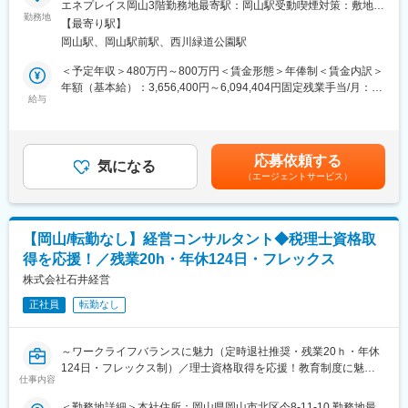
エネプレイス岡山3階勤務地最寄駅：岡山駅受動喫煙対策：敷地内
幹部経験者（会計事務所経験12年以上でより高度な税理士業務が
変更の範囲：会社の定める全ての業務への配置転換あり
勤務地
全面禁煙変更の範囲：会社の定める事業所
可能な方）：年収約1,000万円
【最寄り駅】
■仕事内容
岡山駅、岡山駅前駅、西川緑道公園駅
M&A（株式譲渡や事業譲渡）を通じて地域の中小企業の課題解決
■就業環境：
に貢献する仕事です。初回アポイントから譲渡先の提案、成約ま
＜予定年収＞480万円～800万円＜賃金形態＞年俸制＜賃金内訳＞
【ワークライフバランスの魅力】
でM&Aアドバイザリー業務を一貫して担当していただきます。
年額（基本給）：3,656,400円～6,094,404円固定残業手当/月：
定時退社推奨・残業月平均15ｈ程度・年124日休み・フレックス
給与
95,300円～158,800円（固定残業時間40時間0分/月）超過した時
制
■業務詳細
間外労働の残業手当は追加支給＜月額＞400,000円～666,667円
子育て世代の方も多数ご活躍中です。
・新規クライアントの開拓およびアポイント取得（3割）
（12分割）（一律手当を含む）＜昇給有無＞有＜残業手当＞有＜
【資格取得支援の魅力】
・クライアントの課題整理と譲渡先企業の探索（3割）
給与補足＞■賞与：成果連動のインセンティブ＋月のアポイント獲
石井経営グループには、税理士を目指して働く社員が大勢いま
応募依頼する
・譲渡先企業とのマッチングおよび交渉（1割）
気になる
得数に応じたインセンティブ有■モデル年収入社2年6か月31歳：
す。
（エージェントサービス）
・成約に向けた資料作成および分析（1割）
1500～2000万入社2年10か月30歳：1000～1500万入社6か月31
試験が近づくと会社も応援し、1週間単位で試験準備休暇も取得や
・プロジェクトの進捗管理とチームミーティング（2割）
歳：800～1000万入社1年6か月29歳：600～800万※営業社員平均
すくなっています。
842万賃金はあくまでも目安の金額であり、選考を通じて上下す
■その他詳細
る可能性があります。月給(月額)は固定手当を含めた表記です。
■企業魅力：
【岡山/転勤なし】経営コンサルタント◆税理士資格取
・ノルマ：支店の予算はありますが、個人予算はございません。
石井経営グループには、税務監査部門だけでなく、経営コンサル
得を応援！／残業20h・年休124日・フレックス
支店の予算に対して力を入れて頑張っていくスタイルです
ティング部門、相続・事業承継部門、監査部門、M＆A部門と、
・商談先：全業界/業種
株式会社石井経営
様々なサービス部門があります。社内の組織はクライアントに合
・提案規模：一千万円～五千万円
わせてフレキシブルにチーム編成を組んで運営しています。配属
正社員
転勤なし
・営業スタイル：新規100％
が固定されないので、社員一人ひとり常に自分の可能性を広げる
・営業エリア：中国地方、四国地方、近畿地方（京都・兵庫・大
チャンスがあり、同時に和気あいあいとした風通しのよい明るい
阪）
社内が特徴です。
～ワークライフバランスに魅力（定時退社推奨・残業20ｈ・年休
・その他：事務処理・データ入力・資料作成・リスト作成・郵便
124日・フレックス制）／理士資格取得を応援！教育制度に魅力
物の郵送対応などは全て事務が担当するため、営業担当は営業活
仕事内容
変更の範囲：会社の定める業務
／安定基盤に魅力～
動に専念することができます。
■業務内容：
＜勤務地詳細＞本社住所：岡山県岡山市北区今8-11-10 勤務地最