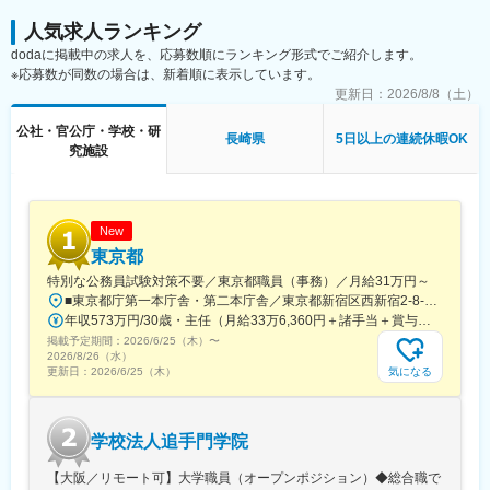
人気求人ランキング
dodaに掲載中の求人を、応募数順にランキング形式でご紹介します。
※応募数が同数の場合は、新着順に表示しています。
更新日：
2026/8/8（土）
公社・官公庁・学校・研
長崎県
5日以上の連続休暇OK
究施設
New
東京都
特別な公務員試験対策不要／東京都職員（事務）／月給31万円～
■東京都庁第一本庁舎・第二本庁舎／東京都新宿区西新宿2-8-1 ※東京都庁本庁舎のほか、都内の出先事業所などに配属される場合があります。 ※配属される部署によってリモートワークの相談も可能です。 ◎アクセス・「JR新宿駅」（西口から徒歩約10分）・都営地下鉄大江戸線「都庁前駅」・新宿駅西口（地下バスのりば）から都営バス（都庁循環）「都庁第一本庁舎」、「都庁第二本庁舎」、「都議会議事堂」下車・JR新宿駅西改札「新宿駅西口」バス停から「西参道方面」行きの新宿WEバス乗車、「新宿ワシントンホテル前」下車※禁煙対策：敷地内禁煙
年収573万円/30歳・主任（月給33万6,360円＋諸手当＋賞与） 年収694万円/35歳・課長代理（月給40万3,560円＋諸手当＋賞与）
掲載予定期間：
2026/6/25（木）
〜
2026/8/26（水）
気になる
更新日：
2026/6/25（木）
学校法人追手門学院
【大阪／リモート可】大学職員（オープンポジション）◆総合職で