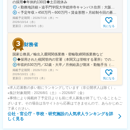
の採用◆年休約130日◆土日祝休み
＜勤務地詳細＞追手門学院大学総持寺キャンパス住所：大阪府茨木市太田東芝町1-1 受動喫煙対策：屋内全面禁煙変更の範囲：会社の定める事業所
＜予定年収＞450万円～600万円＜賃金形態＞月給制今回の募集における初年度の最低保証額です。経験年数によって決定します。＜賃金内訳＞月額（基本給）：262,900円～328,700円＜月給＞262,900円～328,700円＜昇給有無＞有＜残業手当＞有＜給与補足＞年収は賞与込(※残業代は含まれていません。)賞与は今年度実績で年間5ヶ月分支給されています。賃金はあくまでも目安の金額であり、選考を通じて上下する可能性があります。月給(月額)は固定手当を含めた表記です。
掲載予定期間：
2026/7/16（木）
〜
2026/10/14（水）
気になる
更新日：
2026/8/5（水）
財務省
国家公務員／輸出入通関関係業務・密輸取締関係業務など
◆採用された税関管内の官署（本関又は管轄する署所）での勤務となります。採用後は、他の官署に転勤（含、住居を異にする転勤）することもあります。【参考】税関の管轄区域https://www.customs.go.jp/zeikan/zeikan-kankatsu.pdf【各税関の本関（本部）の所在地】・函館税関本関（北海道函館市海岸町24-4）・東京税関本関（東京都江東区青海2-7-11）・横浜税関本関（神奈川県横浜市中区海岸通1-1）・名古屋税関本関（愛知県名古屋市港区入船2-3-12）・大阪税関本関（大阪府大阪市港区築港4-10-3）・神戸税関本関（兵庫県神戸市中央区新港町12-1）・門司税関本関（福岡県北九州市門司区西海岸町1-3-10）・長崎税関本関（長崎県長崎市出島町1-36）・沖縄地区税関本関（沖縄県那覇市おもろまち2-1-1 6F）
年収約530万円／32歳・大卒／月例給及び期末・勤勉手当（東京都特別区勤務） ※上記モデル例は、参考であり、個人の経歴や業務内容等を踏まえての算定
掲載予定期間：
2026/7/23（木）
〜
2026/10/21（水）
気になる
更新日：
2026/7/23（木）
※求人応募数の多い順にランキングしています（非公開求人は除く）。
※集計対象期間：2026/8/1（土）～2026/8/7（金）
※事情により掲載終了予定日よりも前に求人募集が終了していることもご
ざいます。その場合は当サイトから応募はできませんので、あらかじめご
了承ください。
公社・官公庁・学校・研究施設
の人気求人ランキングを詳
しく見る