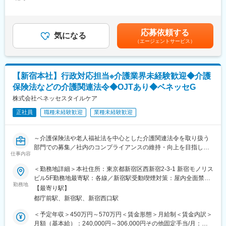
666,000円＜昇給有無＞有＜残業手当＞有＜給与補足＞※経験等を
・給与は、前職の実績を勘案して支給金額を決定します。（未経
勘案して決定いたします。■昇給：あり■賞与：年2回（6月・12
験であっても、給与水準を維持することが可能です）
■業務内容：
月）賃金はあくまでも目安の金額であり、選考を通じて上下する
(1) 機構内または関連省庁や団体との調整業務
可能性があります。月給(月額)は固定手当を含めた表記です。
応募依頼する
(2) 会議体の運営、業務環境整備、資産管理、文書管理等の総務
気になる
（エージェントサービス）
業務
(3) 組織運営に関わる調達、入札に関する業務
(4) 事業費、人件費等の予実管理業務
(5) 企画立案や資料作成
【新宿本社】行政対応担当※介護業界未経験歓迎◆介護
(6) 事業プロモーションに関連する業務
保険法などの介護関連法令◆OJTあり◆ベネッセG
■配属先：
株式会社ベネッセスタイルケア
各センターの企画部門等
正社員
職種未経験歓迎
業種未経験歓迎
※バックオフィスへの配属もございます。
■ジョブローテーション：
～介護保険法や老人福祉法を中心とした介護関連法令を取り扱う
2～4年ごとに異動（ジョブローテーション）となる可能性があり
部門での募集／社内のコンプライアンスの維持・向上を目指し、
ます。
仕事内容
お客様に安心してサービスをご利用いただける基盤づくりに携わ
ご自身の希望担当業務や経験、スキルなどを踏まえて配属し、キ
ってみませんか～
＜勤務地詳細＞本社住所：東京都新宿区西新宿2-3-1 新宿モノリス
ャリアアップにつなげることが可能です。
ビル5F勤務地最寄駅：各線／新宿駅受動喫煙対策：屋内全面禁煙
■部門の役割
勤務地
変更の範囲：会社の定める事業所
■独立行政法人情報処理推進機構（IPA）について：
【最寄り駅】
当該部門は、法務部門ではありますが、当社の中心事業である、
◇2004年に発足してから今日に至るまで、IPAは、経済産業省の
都庁前駅、新宿駅、新宿西口駅
介護サービス事業内における介護保険法等の介護関連法令を取り
政策実施機関として日本のIT施策を企画立案し、実践する取り組
扱っています。
＜予定年収＞450万円～570万円＜賃金形態＞月給制＜賃金内訳＞
みの一翼を担ってまいりました。
主に、福祉行政への各種届出や監査対応、関連法令変更時の社内
月額（基本給）：240,000円～306,000円その他固定手当/月：
◇国民の皆様が安心できるIT社会を実現するため、情報セキュリ