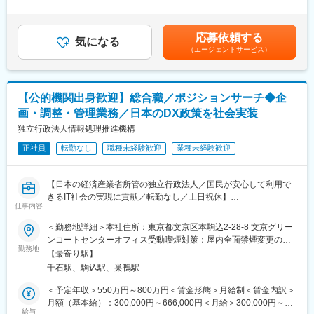
※入社後に各事業所を見学し、希望や適性に応じて配属先を決定し
は残業代等諸手当を含んだ参考となります。※給与の詳細は、前職
す。
ます。利用者の方々とコミュニケーションを取りながら、以下の
の年収や年齢・経験・能力等に応じて、面接を通した話し合いに
業務に携わっていただきます。
より決定いたします。・昇給／年1回（実績：3,000円～50,000円
■入社後の流れ：
応募依頼する
気になる
／月）・賞与／年3回（4月、7月、12月）※入社1年目は年2回賃金
・ご入社後は、同社の事業理解からスタートし、その後は既存案
（エージェントサービス）
■入社後の流れ：
はあくまでも目安の金額であり、選考を通じて上下する可能性が
件に参画しながら業務理解を深めます。
まずは私たちが運営する各事業所を見学していただきます。イチ
あります。月給(月額)は固定手当を含めた表記です。
・先輩社員の手厚いサポートのもと、1年を目標に二人三脚で独り
ゴ農園、カフェ、グループホームなど現場の雰囲気や仕事内容を
立ちを目指します。
直接見て、感じてください。その上であなたの希望や適性を考慮
【公的機関出身歓迎】総合職／ポジションサーチ◆企
し、面接を経て配属先を決定します。入社後は、先輩社員が丁寧
■魅力：
画・調整・管理業務／日本のDX政策を社会実装
に業務を教えるので、未経験の方も安心してスタートできる環境
＜顧客視点のご提案＞
です。
独立行政法人情報処理推進機構
・経営者や起業家との面談を通じ、同財団と関わりをもつ事業会
社やVC等を「つなぐ」お仕事です。
正社員
転勤なし
職種未経験歓迎
業種未経験歓迎
■魅力・特徴：
・独自データ／人脈を持つ大規模機関の立場から、自社の利益追
年齢に関係なく"頑張りを正当に評価"します。入社後に3万（令和
求という制約もなく、純粋にお客様の課題解決に向き合える環境
6年実績）～最大7万円（令和7年実績）昇給したことも。年齢関
です。
【日本の経済産業省所管の独立行政法人／国民が安心して利用で
係なく評価できるような昇給システムも整備しております。
きるIT社会の実現に貢献／転勤なし／土日祝休】
仕事内容
＜無期雇用契約へ＞
■こんな方からのご応募お待ちしております！
・入社後5年経過時点で、無期雇用契約へ更新。
総合職として、各センター事業（経営企画センター、デジタルア
＜勤務地詳細＞本社住所：東京都文京区本駒込2-28-8 文京グリー
・当法人の理念に共感いただける方
・登用試験などは無く、面談にてご本人の意思を確認し、双方の
ーキテクチャ・デザインセンター、デジタル基盤センター、デジ
ンコートセンターオフィス受動喫煙対策：屋内全面禁煙変更の範
・新しいことに積極的にチャレンジしたい方
合意のもと切り替えとなります。
タル人材センター、セキュリティセンター、産業サイバーセキュ
勤務地
囲：会社の定める事業所（リモートワーク含む）
・将来的に事業運営にも関わってみたい方
【最寄り駅】
・雇用形態で待遇の変化は無く、成果を給与にしっかり反映され
リティセンター）の企画業務や調整管理業務など機構全体活動に
千石駅、駒込駅、巣鴨駅
る環境です。
従事していただきます。
■就業時間・給与について：
＜予定年収＞550万円～800万円＜賃金形態＞月給制＜賃金内訳＞
・小さいお子さんがいらっしゃる方などは、夜間勤務や土日勤務
変更の範囲：会社の定める業務
■参照情報：IPA事業案内
月額（基本給）：300,000円～666,000円＜月給＞300,000円～
などは免除することも可能です。実際に対応しています。
https://www.ipa.go.jp/about/nl10bi000000favk-att/jigyoannai.pdf
給与