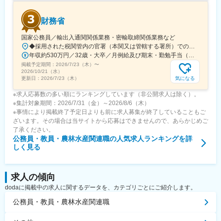
変更の範囲：会社の定める業務
財務省
国家公務員／輸出入通関関係業務・密輸取締関係業務など
◆採用された税関管内の官署（本関又は管轄する署所）での勤務となります。採用後は、他の官署に転勤（含、住居を異にする転勤）することもあります。【参考】税関の管轄区域https://www.customs.go.jp/zeikan/zeikan-kankatsu.pdf【各税関の本関（本部）の所在地】・函館税関本関（北海道函館市海岸町24-4）・東京税関本関（東京都江東区青海2-7-11）・横浜税関本関（神奈川県横浜市中区海岸通1-1）・名古屋税関本関（愛知県名古屋市港区入船2-3-12）・大阪税関本関（大阪府大阪市港区築港4-10-3）・神戸税関本関（兵庫県神戸市中央区新港町12-1）・門司税関本関（福岡県北九州市門司区西海岸町1-3-10）・長崎税関本関（長崎県長崎市出島町1-36）・沖縄地区税関本関（沖縄県那覇市おもろまち2-1-1 6F）
年収約530万円／32歳・大卒／月例給及び期末・勤勉手当（東京都特別区勤務） ※上記モデル例は、参考であり、個人の経歴や業務内容等を踏まえての算定
掲載予定期間：
2026/7/23（木）
〜
2026/10/21（水）
気になる
更新日：
2026/7/23（木）
※求人応募数の多い順にランキングしています（非公開求人は除く）。
※集計対象期間：2026/7/31（金）～2026/8/6（木）
※事情により掲載終了予定日よりも前に求人募集が終了していることもご
ざいます。その場合は当サイトから応募はできませんので、あらかじめご
了承ください。
公務員・教員・農林水産関連職
の人気求人ランキングを詳
しく見る
求人の傾向
dodaに掲載中の求人に関するデータを、カテゴリごとにご紹介します。
公務員・教員・農林水産関連職