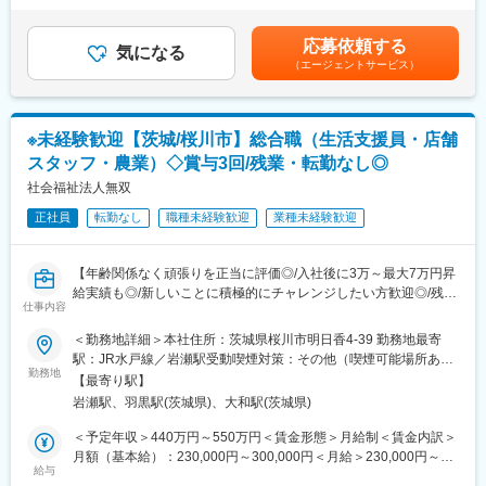
大阪の中小企業・スタートアップ企業の成長支援に向けたご提案
定：年1回（4月）※評価インセンティブ(50万~0円を年2回11月・
業務をお任せします。
3月)、決算インセンティブ(30~10万円職階により年1回)賃金はあ
応募依頼する
気になる
くまでも目安の金額であり、選考を通じて上下する可能性があり
（エージェントサービス）
＜具体的には＞
ます。月給(月額)は固定手当を含めた表記です。
・起業家、経営者からの事業に関する相談対応
・事業セミナーなどのイベント企画～運営
・大手企業／ベンチャーキャピタル等とのネットワーク形成
※未経験歓迎【茨城/桜川市】総合職（生活支援員・店舗
・スタートアップ企業を支援する他機関との連携（事業企画・運
スタッフ・農業）◇賞与3回/残業・転勤なし◎
用支援）
社会福祉法人無双
■業務の流れ：
正社員
転勤なし
職種未経験歓迎
業種未経験歓迎
・企画立案→関連機関との調整・商談→告知準備→プログラム運
営・報告書作成、が主な流れ。
・担当する企業の事業成長を支援することをミッションに、外部
【年齢関係なく頑張りを正当に評価◎/入社後に3万～最大7万円昇
連携やイベント実施などの幅広い選択肢から最適な施策を実行し
給実績も◎/新しいことに積極的にチャレンジしたい方歓迎◎/残業
ます。
仕事内容
もなくプライベートも大切にできる環境です◎】
■業務内容：当社にて希望や適性に応じて生活支援員・店舗スタッ
＜勤務地詳細＞本社住所：茨城県桜川市明日香4-39 勤務地最寄
■施策事例：
フ（カフェ）・農業（イチゴの生産）のいずれかをお任せしま
駅：JR水戸線／岩瀬駅受動喫煙対策：その他（喫煙可能場所あ
※年間300を超えるプログラムをチーム体制で企画・実行していま
す。
勤務地
り）
す。
【最寄り駅】
https://www.innovation-osaka.jp/ja/event-calendar/
岩瀬駅、羽黒駅(茨城県)、大和駅(茨城県)
■業務詳細：
・生活支援員：食事・活動のサポート、レクリエーション
＜予定年収＞440万円～550万円＜賃金形態＞月給制＜賃金内訳＞
■組織構成：
・店舗スタッフ：コーヒーの焙煎、販売、新商品企画
月額（基本給）：230,000円～300,000円＜月給＞230,000円～
・人数：約40名
・農業：イチゴの生産、収穫、パック詰め、加工
給与
300,000円＜昇給有無＞有＜残業手当＞有＜給与補足＞予定年収
・5チームに分かれ、メンバーと協業しながら案件対応していま