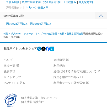
退職金制度
残業20時間未満
完全週休2日制
土日祝休み
原則定時退社
海外出張あり
U・Iターン支援あり
ほかの固定給で探す
固定給25万円以上
固定給35万円以上
転職・求人doda（デューダ）トップ
その他
公務員・教員・農林水産関連職
職種未経験歓迎の
転職・求人情報
転職サイト dodaをシェア
ヘルプ
会社概要
拠点一覧
利用規約
免責事項
通信に関する情報の利用について
サイトマップ
採用を検討中の方へ
PCサイトを見る
利用者データの外部送信
個人情報の取り扱いについて
個人情報保護方針