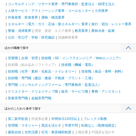
コンサルティング・リサーチ業界・専門事務所・監査法人・税理士法人
人材サービス・アウトソーシング業界・コールセンター
小売業界
外食産業・飲食業界
運輸・物流業界
エネルギー（電力・ガス・石油・新エネルギー）業界
旅行・宿泊・レジャー業界
警備・清掃業界
理容・美容・エステ業界
教育業界
農林水産・鉱業
公社・官公庁・学校・研究施設
冠婚葬祭業界
ほかの職種で探す
営業職
企画・管理
技術職（SE・インフラエンジニア・Webエンジニア）
技術職（組み込みソフトウェア）
技術職（機械・電気）
技術職（化学・素材・化粧品・トイレタリー）
技術職（食品・香料・飼料）
技術職・専門職（建設・建築・不動産・プラント・工場）
専門職（コンサルティングファーム・専門事務所・監査法人）
クリエイター・クリエイティブ職
販売・サービス職
事務・アシスタント
医療系専門職
金融系専門職
ほかのこだわり条件で探す
第二新卒歓迎
外資系企業
年間休日120日以上
フレックス勤務
管理職・マネジャー
英語を活かす
学歴不問
転勤なし（勤務地限定）
服装自由
女性活躍
社宅・家賃補助制度
上場企業
中国語を活かす