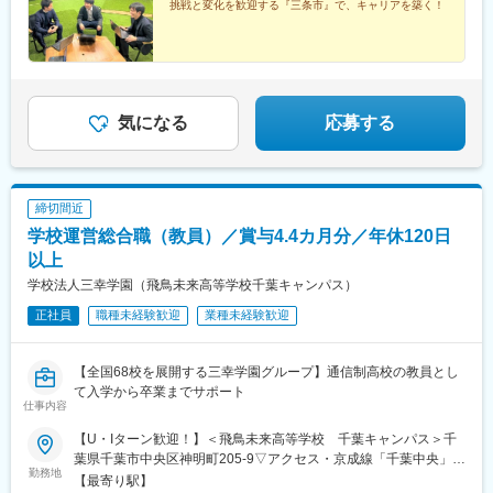
挑戦と変化を歓迎する『三条市』で、キャリアを築く！
ターンも大歓迎！★「県外で働いているけど公務員に挑戦した
い」「縁もゆかりもないけど三条市に惹かれた」などを理由に、
U・Iターンで入庁した職員が多数活躍しています。
気になる
応募する
締切間近
学校運営総合職（教員）／賞与4.4カ月分／年休120日
以上
学校法人三幸学園（飛鳥未来高等学校千葉キャンパス）
正社員
職種未経験歓迎
業種未経験歓迎
【全国68校を展開する三幸学園グループ】通信制高校の教員とし
て入学から卒業までサポート
仕事内容
【U・Iターン歓迎！】＜飛鳥未来高等学校 千葉キャンパス＞千
葉県千葉市中央区神明町205-9▽アクセス・京成線「千葉中央」駅
勤務地
より徒歩7分・JR「千葉」駅より徒歩15分・JR「本千葉」駅より
【最寄り駅】