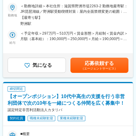
認定】
の業務指導や人材育成などにご活躍頂きたいと考えております。
＜勤務地詳細＞本社住所：滋賀県野洲市堤2263-2 勤務地最寄駅：
変更の範囲：無
入社後は先輩から約1年かけてマンツーマンで教えていただけま
JR琵琶湖線／野洲駅受動喫煙対策：屋内全面禁煙変更の範囲：会
■業務概要：
勤務地
す。まずは水産物の種類を覚えてもらうことから始めて頂きま
社の定める事業所
【最寄り駅】
全国トップクラス、約250haの耕作地を請負う農業生産法人の当
す。
野洲駅
社にて、農業の後継者問題を救う農業管理のお仕事をお任せしま
す。日本の基幹産業でもある農業を活性化、将来的に経営幹部で
■一日の働き方のモデル
＜予定年収＞297万円～510万円＜賃金形態＞月給制＜賃金内訳＞
の活躍いただける方を募集いたします。
・出社から下記順次対応
月額（基本給）：190,000円～250,000円＜月給＞190,000円～
給与
∟注文リスト確認
250,000円＜昇給有無＞有＜残業手当＞有＜給与補足＞■昇給：年
■業務詳細：
∟商品の仕入れ
1回（前年度実績5ヶ月分）■賞与：年2回(昨年度実績)■残業手当
高齢化／後継者不足で悩む農家さんから、賃貸契約している耕作
∟行先別に商品ピッキング
（時間に応じて別途支給）■モデル年収：年収560万円 入社8年目
地（稲作・大豆・小麦・キャベツなど）の農業管理をお任せいた
∟売上入力
課長職級（月給28万円＋賞与＋各種手当）賃金はあくまでも目安
応募依頼する
します。
気になる
・9:00～終業まで
の金額であり、選考を通じて上下する可能性があります。月給(月
（エージェントサービス）
∟翌日の商品の入荷情報をお客様へご連絡
額)は固定手当を含めた表記です。
＜具体的な業務イメージ＞
自分で仕入れたスーパーに並ぶと気持ちいい！
・入社後はOJTで田植え／稲刈り／収穫などの栽培作業を中心
新鮮な種類の魚を安く購入も可能です
に、業務を覚えていただきます。
締切間近
・将来的に農業機械管理や、農作業の進捗確認、品質や作業工程
変更の範囲：会社の定める業務
【オープンポジション】10代中高生の支援を行う非営
の管理、人員計画の策定など管理業務全般もお任せする予定で
す。
利団体で次の10年を一緒につくる仲間を広く募集中！
認定特定非営利活動法人カタリバ
■仕事の楽しさ・やりがい：
契約社員
職種未経験歓迎
業種未経験歓迎
人々の生活に欠かせない農業関連の専門知識を身に着け、地域活
性化を肌で感じられるやりがいあるお仕事です。
■概要
■組織構成：