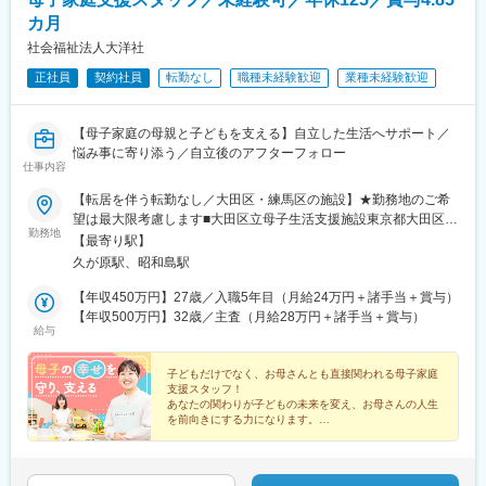
カ月
社会福祉法人大洋社
正社員
契約社員
転勤なし
職種未経験歓迎
業種未経験歓迎
【母子家庭の母親と子どもを支える】自立した生活へサポート／
悩み事に寄り添う／自立後のアフターフォロー
仕事内容
【転居を伴う転勤なし／大田区・練馬区の施設】★勤務地のご希
望は最大限考慮します■大田区立母子生活支援施設東京都大田区久
勤務地
が原＜アクセス＞JR蒲田駅よりバス乗車、「安詳寺」停留所～徒
【最寄り駅】
歩2分■大田区立母子生活支援施設東京都大田区大森南＜アクセス
久が原駅、昭和島駅
＞JR京浜東北線「大森駅」バス乗車、「前の浦」停留所～徒歩5
分■練馬区立母子生活支援施設東京都練馬区＜アクセス＞各線「練
【年収450万円】27歳／入職5年目（月給24万円＋諸手当＋賞与）
馬駅」より徒歩15分※常勤職員は他事業所へ異動する場合があり
【年収500万円】32歳／主査（月給28万円＋諸手当＋賞与）
給与
ます※非常勤職員は原則異動はありません※受動喫煙防止対策：オ
フィス内禁煙・分煙
子どもだけでなく、お母さんとも直接関われる母子家庭
支援スタッフ！
あなたの関わりが子どもの未来を変え、お母さんの人生
を前向きにする力になります。
大切なのは寄り添う気持ちです！
◆賞与4.85カ月分
◆残業月10h以下