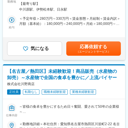
障がい児童への療育支援／児童指導員 （保育士）
勤務地
ご不明な点などございましたお気軽にお問い合わせください。
策：その他（屋内禁煙（喫煙所あり））＜勤務地詳細2＞こたつス
【最寄り駅】
マイルクラブときわ住所：三重県四日市市ときわ 勤務地最寄駅：
中川原駅、伊勢松本駅、日永駅
■職務内容：
■将来ビジョン
近鉄湯の山線／中川原駅受動喫煙対策：その他（屋内禁煙（喫煙
放課後デイサービスにて障がいのあるお子さまの支援をお願いし
まだ誰もチャレンジをしていなかった頃から労働負担の軽減や環
所あり））変更の範囲：会社の定める事業所
＜予定年収＞280万円～330万円＜賃金形態＞月給制＜賃金内訳＞
ます。
境保全・循環型農業へ積極的に取り組んできたおかげで、様々な
月額（基本給）：180,000円～240,000円＜月給＞180,000円～
・放課後学校から下校したお子さまの宿題の支援
給与
関係者や、メーカーの方から有益な情報をいただくことができ、
240,000円＜昇給有無＞有＜残業手当＞有＜給与補足＞※想定年収
・お子さまごとの支援計画に基づいて、公園等での外活動、施設
結果として現在の規模までの牧場に成長を果たすことが出来まし
（賞与含）■昇給：年1回■賞与：年2回※事業年度の実績に応じて
内でのレクレーションの支援
た。
支給賃金はあくまでも目安の金額であり、選考を通じて上下する
・パソコンを使って日々の記録の入力をお願いします。
時代の変化とともに、酪農の世界も進化を遂げています。我々は
可能性があります。月給(月額)は固定手当を含めた表記です。
応募依頼する
※わからない事があれば、回りにいる先輩スタッフたちが声掛けな
気になる
これからも常に先を読み、変化することを恐れず、次世代の酪農
（エージェントサービス）
どフォローします！
のためにスタッフと一緒に挑戦し続けたいと思います。
■1日の流れ（例）
■組織構成
(1)当日の活動準備
総勢15名のスタッフが在籍しています。
【名古屋／熱田区】未経験歓迎！商品販売（水産物の
(2)子どもが学校下校後、学校へお迎え
経営者家族４名、従業員・実習生11名の組織構成です。
卸売）～水産物で全国の食卓を豊かに／上流バイヤー
(3)個別支援（宿題・課題・おやつ）
(4)集団療育
株式会社川野商店
変更の範囲：会社の定める業務
(5)子どもを自宅へ送る
正社員
転勤なし
職種未経験歓迎
業種未経験歓迎
(6)その日の子どもたちの様子を記録
■働きやすさを重視しています！（ママさんも歓迎！）：
～皆様の食卓を豊かにするため日々奮闘、愛されて50年の企業様
福祉業界はハードで休みが取りにくいイメージが強く根付いてし
～
まっていますが、しっかりリフレッシュできるよう休みを取りや
仕事内容
「市民の台所」として重要な役割を果たしている中央卸売市場に
すくしています。
て勤務です。
＜勤務地詳細＞本社住所：愛知県名古屋市熱田区川並町2-22 名古
＜具体的に＞