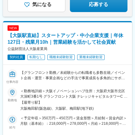
気になる
応募する
NEW
【大阪駅直結】スタートアップ・中小企業支援｜年休
127日・残業月10h｜営業経験を活かして社会貢献
公益財団法人大阪産業局
契約社員
転勤なし
職種未経験歓迎
業種未経験歓迎
【グランフロント勤務／未経験からの転職者も多数在籍／イベン
ト企画・運営・事業企画などの手法で事業成長を多角的にサポー
仕事内容
ト／年休127日】
＜勤務地詳細＞大阪イノベーションハブ住所：大阪府大阪市北区
★公的機関の立場から「顧客の本質的価値」を追求しながらご提
大深町3番1号 グランフロント大阪 ナレッジキャピタルタワーC 7
案できる環境です！
勤務地
階勤務地最寄駅：JR線／大阪駅受動喫煙対策：敷地内全面禁煙変
【最寄り駅】
★大阪駅直結・年休127日・残業10Hほど。転勤なし。ワークライ
更の範囲：無
大阪梅田駅(阪急線)、大阪駅、梅田駅(地下鉄)
フバランスも◎
★銀行・メーカー・自治体などの経歴を持つ先輩社員が所属。未
＜予定年収＞350万円～450万円＜賃金形態＞月給制＜賃金内訳＞
経験の方が多数活躍中です！
月額（基本給）：218,000円～278,000円＜月給＞218,000円～
給与
278,000円＜昇給有無＞有＜残業手当＞有＜給与補足＞※給与詳細
■業務詳細：
は経験や能力を考慮し、当財団規定により決定します。■給与改