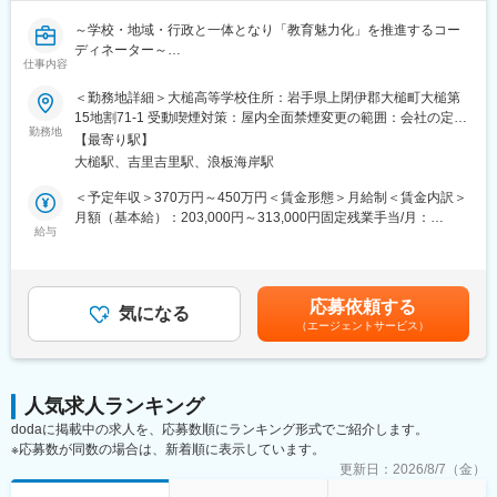
きましたが、日本全国の10代の人口は約1,200万人。わたしたち
～学校・地域・行政と一体となり「教育魅力化」を推進するコー
が関われている子どもたちの数は、その1%にも満たないというの
ディネーター～
もまた事実です。
仕事内容
1人でも多くの子どもが「明日は楽しみだ」と思えるような機会
■業務概要：
を、加速度をあげて届けていきたい。そのために、日々社内では
＜勤務地詳細＞大槌高等学校住所：岩手県上閉伊郡大槌町大槌第
大槌高校にコーディネーターとして常駐し、高校魅力化のための
新規事業創出のための動きも活発に行われています。
15地割71-1 受動喫煙対策：屋内全面禁煙変更の範囲：会社の定め
幅広い業務を担います。
勤務地
そのなかには「こんな人がいてくれたら、このプロジェクトを始
る事業所
【最寄り駅】
められるのに」という構想段階の案件も少なくありません。組織
大槌駅、吉里吉里駅、浪板海岸駅
◇地域探究カリキュラムの設計・授業運営
の中には、実は求人化するにはまだ曖昧だけれども、専門性や適
一つの学年を担当し、1年間を通じたカリキュラムの全体設計・見
性のある方がいたらお任せしたい仕事がたくさんあります。
＜予定年収＞370万円～450万円＜賃金形態＞月給制＜賃金内訳＞
直しから、毎週の授業プランの作成、学年担任会でのミーティン
カタリバという組織は、専門性や適性があって自律的に動くこと
月額（基本給）：203,000円～313,000円固定残業手当/月：
グ、授業用の資料の作成、授業実施まで、一気通貫で担当しま
給与
ができれば、いま定義されていない職種や仕事を生み出すことも
64,000円（固定残業時間45時間0分/月）超過した時間外労働の残
す。（地域探究カリキュラムの詳細は後述）。
できるので、入社後の活躍の道は複数あります。それを伝える方
業手当は追加支給＜月給＞267,000円～377,000円（一律手当を含
法としてこのオープンポジションというエントリー方法を設けて
む）＜昇給有無＞有＜残業手当＞有＜給与補足＞※ただし、当社規
◇教育活動への地域資源の接続
います。
定により経験・能力を考慮し、面接・面談後に決定■昇給：半年に
応募依頼する
生徒と地域の大人をつなぎ、関心や課題に応じた機会を提供しま
気になる
もちろん、そのときカタリバの注力したいと考えている方向性
1回、人事考課により決定■賞与：業績に応じ年1回支給※過去3年
（エージェントサービス）
す。30か所への訪問を調整し、化学反応を期待してアレンジしま
と、お持ちである強みが一致するかという、タイミングもありま
実績：給与の2ヶ月分以上を支給（初年度は勤務月数により変動）
す。
す。それでも、入り口がなければ、タイミングが合うこともな
賃金はあくまでも目安の金額であり、選考を通じて上下する可能
い。そう考えて募集をはじめました。
性があります。月給(月額)は固定手当を含めた表記です。
◇コンソーシアムの運営
人気求人ランキング
地域のステークホルダーが集まる「大槌高校魅力化構想会議」や
変更の範囲：会社の定める業務
dodaに掲載中の求人を、応募数順にランキング形式でご紹介します。
「運営指導委員会」などのコンソーシアム事務局として、議題作
※応募数が同数の場合は、新着順に表示しています。
成、資料作成、各種調整を行い、会議運営を担当します。
更新日：
2026/8/7（金）
◇大槌高校の生徒募集・学校広報