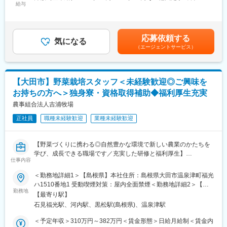
運用ルールの策定等、福祉行政との対応全般、また、介護サービ
給与
20,000円固定残業手当/月：58,050円～72,788円（固定残業時間
ティ対策の実現、IT人材の育成、IT社会の動向調査・分析・基盤構
ス等に関する利用契約書類の改訂などを担っています。
30時間0分/月）超過した時間外労働の残業手当は追加支給＜月給
築と、3つの分野を軸として、さまざまな事業に取り組んでいま
・申請・届出業務：新規開設や開設後の変更事項に関する書類作
＞318,050円～398,788円（一律手当を含む）＜昇給有無＞有＜残
す。
成・提出など
業手当＞有＜給与補足＞※キャリア・スキルによって異なる■その
応募依頼する
・折衝業務：指導等の場面で当社の立場をご理解いただくための
気になる
他固定手当：地域基礎給20,000円■昇給：年1回（評価により）■
変更の範囲：会社の定める業務
（エージェントサービス）
説明
賞与：年2回（評価により決定）※別途特別賞与あり：賞与支給対
・監査対応：事前準備、当日の対応を事業部門と連携して実施
象期間（6カ月）の残業時間が270時間以下の場合、年間0.5カ月
・社内運用ルールの策定：法令改正時における社内運用ルールの
加算支給）賃金はあくまでも目安の金額であり、選考を通じて上
策定
下する可能性があります。月給(月額)は固定手当を含めた表記で
【大田市】野菜栽培スタッフ＜未経験歓迎◎ご興味を
・福祉行政対応全般の業務：上記以外の意見照会、各種調査対応
す。
お持ちの方へ＞独身寮・資格取得補助◆福利厚生充実
など
・介護保険サービス等に関する利用契約書類の管理業務：制度改
農事組合法人吉浦牧場
正に対応する書類改訂など
正社員
職種未経験歓迎
業種未経験歓迎
■業務内容
上記業務内容を中心に、福祉行政への各種届出や、立入検査時の
【野菜づくりに携わる◎自然豊かな環境で新しい農業のかたちを
対応など、福祉行政との対応全般を担っていただきます。社内の
学び、成長できる職場です／充実した研修と福利厚生】
コンプライアンスの維持・向上を目指し、迅速かつ正確な対応を
仕事内容
行うことにより、お客様に安心してサービスをご利用いただける
■業務概要
＜勤務地詳細1＞【島根県】本社住所：島根県大田市温泉津町福光
基盤づくりが最大ミッションとなります。
野菜栽培スタッフとして、野菜の生産・管理を担当していただき
ハ1510番地1 受動喫煙対策：屋内全面禁煙＜勤務地詳細2＞【広
ます。
勤務地
島県】世羅つくし分場住所：広島県世羅郡世羅町津口８１０ 受動
■着任時の業務
【最寄り駅】
敷地や設備はすべて揃っているため、興味はあるけれども一人で
喫煙対策：屋内全面禁煙変更の範囲：会社の定める事業所
当社が展開する各介護サービス事業や組織全体の理解が深まるこ
石見福光駅、河内駅、黒松駅(島根県)、温泉津駅
は実現が難しい…といったお悩みを抱える方も歓迎いたします◎
とを目指し、まずは関係書類の確認や作成等からお願いしていき
＜予定年収＞310万円～382万円＜賃金形態＞日給月給制＜賃金内
ます。
＜当社の野菜づくりについて＞