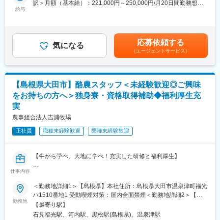
訳＞月額（基本給）：221,000円～250,000円/月20日間勤務想定
牛の寝床用だけでは余ってしまう牛フン堆肥をいかそうと、使っ
給与
固定残業手当/月：30,000円～35,000円（固定残業時間25時間0分/
■受け入れ体制
ていない牧草地を耕して野菜づくりを始めたのが最初のきっかけ
月）超過した時間外労働の残業手当は追加支給＜想定月額＞
介護業界未経験の方でも安心して業務理解を進めていただけるよ
です。
251,000円～285,000円（一律手当を含む）＜昇給有無＞有＜残業
う、先輩社員によるOJT体制にてお迎えをいたします。
発酵した健康な堆肥をしっかりと入れた大地で育つキャベツは、
手当＞有賃金はあくまでも目安の金額であり、選考を通じて上下
応募依頼する
花を咲かせる必要がないのでどんどん大きく育ち、甘みのあるお
気になる
する可能性があります。月給(月額)は固定手当を含めた表記です。
■組織構成
（エージェントサービス）
いしいキャベツが収穫できます。今では年間700トン以上の生産
メンバーは男性7名、女性8名が在籍。多くが中途入社で、介護業
量を誇るまでに成長。「前年よりもよくなればいい」というおお
界未経験者も半数程度在籍し、活躍しています。（20代前半～60
らかな考えのもと、試行錯誤を繰り返しながらブロッコリーなど
代まで幅広い年齢層）
のいろいろな野菜づくりに挑戦しています。
【島根県大田市】酪農スタッフ＜未経験歓迎◎ご興味
■職場環境
をお持ちの方へ＞独身寮・資格取得補助◆福利厚生充
■業務詳細
北海道から九州まで拠点があるため、各地方への出張が月によっ
実
主な業務は、野菜の播種・植え付け・収穫・出荷までの一連の農
ては複数回発生する場合もあります。福祉行政による監査対応の
作業です。日々の記録管理や、作物の生育状況の確認も重要な役
農事組合法人吉浦牧場
場合、事業所を訪問して準備・確認業務を行うため、現場との交
割となります。
流機会もあります。
正社員
職種未経験歓迎
業種未経験歓迎
また、機械操作や施設の簡単なメンテナンスも担当していただき
ます。繁忙期には作業スケジュールを調整し、チームで協力して
■キャリアアップ
効率的に業務を進めます。
・介護保険制度関連をはじめとする知識が身につき、専門性を高
【牛から学べ、大地に学べ！充実した研修と福利厚生】
めることができます。
■組織構成
仕事内容
■業務内容：
若手からベテランまで幅広い年齢層のスタッフが在籍し、協力し
変更の範囲：会社の定める業務
酪農スタッフとして従事いただきます。
ながら作業を行っています。定期的なミーティングや情報共有も
＜勤務地詳細1＞【島根県】本社住所：島根県大田市温泉津町福光
＜具体的には＞
活発です。
ハ1510番地1 受動喫煙対策：屋内全面禁煙＜勤務地詳細2＞【広
・搾乳
勤務地
入社後は先輩スタッフによるOJTや、社会人マナー研修、海外研
島県】世羅つくし分場住所：広島県世羅郡世羅町津口８１０ 受動
【最寄り駅】
まずは一頭一頭をよく見て病気の有無をチェック。その後は消毒
修制度があり、未経験の方でも安心して業務に取り組めます。
喫煙対策：屋内全面禁煙変更の範囲：会社の定める事業所
石見福光駅、河内駅、黒松駅(島根県)、温泉津駅
とミルカーの取り付けを行っていただけば自動で搾乳を行えるシ