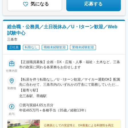
◆5日以上の連続休暇OK
気になる
応募する
総合職・公務員／土日祝休み／U・Iターン歓迎／Web
試験中心
三条市
正社員
転勤なし
職種未経験歓迎
業種未経験歓迎
【正規職員募集】企画・DX・広報・人事・福祉・土木など、三条
市の政策に関わる各業務をお任せします
仕事内容
【転居を伴う転勤なし／U・Iターン歓迎／マイカー通勤OK】配属
先に合わせて、三条市内のいずれかの庁舎にて勤務していただき
勤務地
ます。【三条庁舎】新潟県三条市旭町2-3-1＜アクセス＞JR「北三
【最寄り駅】
条駅」より車で3分JR「東三条駅」より車で5分JR「三条駅」より
北三条駅、帯織駅
車で5分【栄庁舎】新潟県三条市新堀1311＜アクセス＞JR「東光
寺駅」より車で10分JR「帯織駅」より車で10分【下田庁舎】新潟
◎賞与実績4.65カ月分
県三条市荻堀830-1＜アクセス＞JR「東三条駅」より車で18分※多
年収465万円＋各種手当（35歳／経験13年）
給与
くは「三条庁舎」での勤務となります※そのほか、三条市内の出先
機関で勤務いただく場合もあります※配属先によっては、リモート
ワークも可能です※受動喫煙対策：あり（オフィス内禁煙）★U・I
公務員としての安定性と、DX推進による利便性を両立