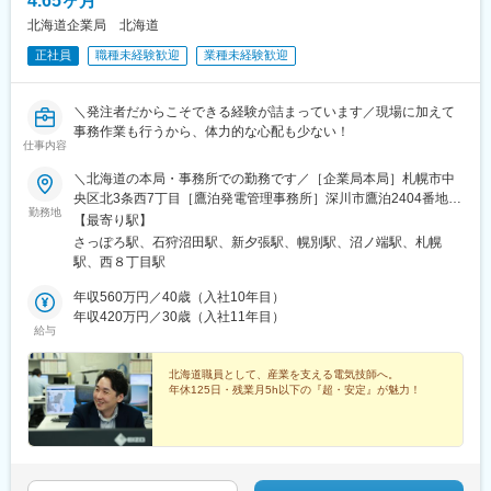
4.65ヶ月
北海道企業局 北海道
正社員
職種未経験歓迎
業種未経験歓迎
＼発注者だからこそできる経験が詰まっています／現場に加えて
事務作業も行うから、体力的な心配も少ない！
仕事内容
＼北海道の本局・事務所での勤務です／［企業局本局］札幌市中
央区北3条西7丁目［鷹泊発電管理事務所］深川市鷹泊2404番地
勤務地
［夕張川発電管理事務所］夕張市沼ノ沢229番地［室蘭地区工業
【最寄り駅】
用水道管理事務所］登別市川上町308-60［苫小牧地区工業用水道
さっぽろ駅、石狩沼田駅、新夕張駅、幌別駅、沼ノ端駅、札幌
管理事務所］苫小牧市あけぼの町5丁目1-1◆◇将来的な転勤につ
駅、西８丁目駅
いて◇◆各管理事務所へのジョブローテーションがありますが、
ご安心ください！基本的に勤務地は札幌を含めて5箇所のみ。札幌
年収560万円／40歳（入社10年目）
から車ですぐに行ける距離感です◎そのため、札幌や近郊にマイ
年収420万円／30歳（入社11年目）
給与
ホームを購入し、週末は自宅に車で帰って過ごす…という先輩職
員もたくさんいます！「地方転勤＝家族とバラバラになる」とい
うことはなく、無理なく続けられる職場です！
北海道職員として、産業を支える電気技師へ。
年休125日・残業月5h以下の『超・安定』が魅力！