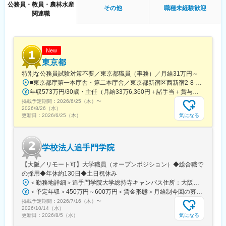
公務員・教員・農林水産
各種媒体（学校HP、公式note、町内広報誌）を通じた広報活動、
その他
職種未経験歓迎
関連職
近隣中学校での説明会や先生との関係構築、オープンスクールの
開催、全国生徒募集に関連する行政・議会との折衝を担当しま
す。
◇受験のための個別支援
New
大槌高校では、複数の先生で構成された伴走チームが生徒をサポ
東京都
ートします。コーディネーターもその一員として、推薦入試や総
特別な公務員試験対策不要／東京都職員（事務）／月給31万円～
合型選抜（AO入試）を目指す生徒に対し、論文課題やプレゼン課
■東京都庁第一本庁舎・第二本庁舎／東京都新宿区西新宿2-8-1 ※東京都庁本庁舎のほか、都内の出先事業所などに配属される場合があります。 ※配属される部署によってリモートワークの相談も可能です。 ◎アクセス・「JR新宿駅」（西口から徒歩約10分）・都営地下鉄大江戸線「都庁前駅」・新宿駅西口（地下バスのりば）から都営バス（都庁循環）「都庁第一本庁舎」、「都庁第二本庁舎」、「都議会議事堂」下車・JR新宿駅西改札「新宿駅西口」バス停から「西参道方面」行きの新宿WEバス乗車、「新宿ワシントンホテル前」下車※禁煙対策：敷地内禁煙
題の対策を支援します。
年収573万円/30歳・主任（月給33万6,360円＋諸手当＋賞与） 年収694万円/35歳・課長代理（月給40万3,560円＋諸手当＋賞与）
掲載予定期間：
2026/6/25（木）
〜
◇地域探究カリキュラムについて
2026/8/26（水）
大槌高校では、地域探究カリキュラムとして「三陸みらい探究」
気になる
更新日：
2026/6/25（木）
を設定しています。このプロジェクト型学習（PBL）は、三陸地
域の未来を担うリーダーを育てることを目標としています。週2時
間、年間35週の授業を通して、生徒たちは自分のテーマを設定
学校法人追手門学院
し、大槌町や三陸地域の多様な大人と対話しながら課題を計画・
実践します。
【大阪／リモート可】大学職員（オープンポジション）◆総合職で
の採用◆年休約130日◆土日祝休み
※生徒たちのプロジェクト一例
＜勤務地詳細＞追手門学院大学総持寺キャンパス住所：大阪府茨木市太田東芝町1-1 受動喫煙対策：屋内全面禁煙変更の範囲：会社の定める事業所
・町内で廃棄されているピーマンを活用したお菓子を試作し、地
＜予定年収＞450万円～600万円＜賃金形態＞月給制今回の募集における初年度の最低保証額です。経験年数によって決定します。＜賃金内訳＞月額（基本給）：262,900円～328,700円＜月給＞262,900円～328,700円＜昇給有無＞有＜残業手当＞有＜給与補足＞年収は賞与込(※残業代は含まれていません。)賞与は今年度実績で年間5ヶ月分支給されています。賃金はあくまでも目安の金額であり、選考を通じて上下する可能性があります。月給(月額)は固定手当を含めた表記です。
域の新たな特産品としてカフェなどでの提供ができるよう取り組
掲載予定期間：
2026/7/16（木）
〜
んだ。
2026/10/14（水）
・東日本大震災津波で亡くなった人々の要因分析や社会心理学理
気になる
更新日：
2026/8/5（水）
論を活用して、安渡地区の避難訓練について提案した。