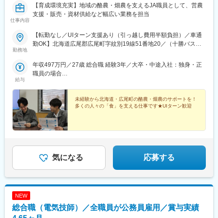
【育成環境充実】地域の酪農・畑農を支えるJA職員として、営農
支援・販売・資材供給など幅広い業務を担当
仕事内容
【転勤なし／UIターン支援あり（引っ越し費用半額負担）／車通
勤OK】北海道広尾郡広尾町字紋別19線51番地20／（十勝バス：
勤務地
豊似停留所）＼＼UIターン希望者大歓迎／／◎広尾町は、北海
道・十勝南部に位置する、太平洋に面した港町で、漁業・農業・
年収497万円／27歳 総合職 経験3年／大卒・中途入社：独身・正
酪農が盛んな自然豊かな地域。十勝港を中心に産業基盤があり、
職員の場合
自然に囲まれた落ち着いた暮らしが実現できる、のどかな環境と
給与
年収540万円／32歳 総合職 経験5年／大卒・中途入社：妻子あ
人の温かさが魅力です。◎生活面ではスーパーや医療機関など必
り・正職員の場合
要な機能がコンパクトに整っており、車があれば不便は少なめ。
未経験から北海道・広尾町の酪農・畑農のサポートを！
家賃帯は1LDKで約4～5万円前後、町営住宅なら1～3万円台もあ
多くの人々の「食」を支える仕事です★UIターン歓迎
り、単身・ファミリーともに住みやすい家賃水準です。◎当組合
からは引っ越し費用の半額負担（規定・上限なし）、また自治体
のUIターン者向けの支援制度（東京圏からの移住の場合／規定あ
り）もあり、北海道に戻ってきたい方・移住を検討されている方
いずれにも、安心の環境です。
気になる
応募する
NEW
総合職（電気技師）／全職員が公務員雇用／賞与実績