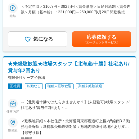
ステムとなっております。タンクローリーで運べる乳を計算し、
■就業環境
＜予定年収＞310万円～382万円＜賃金形態＞日給月給制＜賃金内
タンクローリーの手配も行っていただきます。
5日勤務1日休みのサイクルで、各種休暇制度や独身寮、資格取得
訳＞月額（基本給）：221,000円～250,000円/月20日間勤務想定
・繁殖
給与
補助も充実。定期健康診断や共済会加入など、福利厚生も整って
固定残業手当/月：30,000円～35,000円（固定残業時間25時間0分/
1400頭近くいる牛を牛群管理ソフトとユーモーションにて管理し
います。
月）超過した時間外労働の残業手当は追加支給＜想定月額＞
ております。酪農家としての力量をしっかり身に着けていただく
251,000円～285,000円（一律手当を含む）＜昇給有無＞有＜残業
ため、大切な繁殖のお仕事もスタッフにお任せをいたします。
■想定されるキャリアパス
手当＞有賃金はあくまでも目安の金額であり、選考を通じて上下
応募依頼する
・育成
気になる
現場経験を積み、将来的には主任や管理職へのステップアップが
する可能性があります。月給(月額)は固定手当を含めた表記です。
（エージェントサービス）
生後20日までの子牛は一頭ずつ人の手で育てております。飼料・
可能です。農業経営や専門技術者への道も開かれています。
ミルクを与えたり、病気を予防するために飼養管理も学んでいた
だきます。子牛を育てるゲージは手作りしており、移動ができる
■企業の特徴/魅力
ように下にコマもつけております。
地域に根差しながら、海外研修などグローバルな視点も養える職
★未経験歓迎★牧場スタッフ【北海道/十勝】社宅あり/
場です。持続可能な農業を目指し、働きやすさと成長の両立を重
賞与年2回あり
■組織構成：
視しています。
若手からベテランまで幅広い年齢層のスタッフが在籍し、協力し
有限会社ケーアイ牧場
自然豊かな環境で、作物とじっくり向き合うことができることが
ながら作業を行っています。定期的なミーティングや情報共有も
魅力であり、多様な業務を経験しながら、専門性と幅広い視野を
正社員
転勤なし
職種未経験歓迎
業種未経験歓迎
活発です。
養えます。
入社後は先輩スタッフによるOJTや、社会人マナー研修、海外研
修制度があり、未経験の方でも安心して業務に取り組めます。
変更の範囲：会社の定める業務
～【北海道十勝ではたらきませんか？】(未経験可)/牧場スタッフ/
社宅あり/賞与年2回あり～
■就業環境：
仕事内容
5日勤務1日休みのサイクルで、各種休暇制度や独身寮、資格取得
■何をやっている企業か？
＜勤務地詳細＞本社住所：北海道河東郡鹿追町上幌内5線南3-2 勤
補助も充実。定期健康診断や共済会加入など、福利厚生も整って
有限会社ケーアイ牧場は、十勝の鹿追町という町から１０キロく
務地最寄駅：新得駅受動喫煙対策：敷地内喫煙可能場所あり変更
います。
らいのところにある牧場です。
勤務地
の範囲：会社の定める事業所
【最寄り駅】
約９５０頭の牛を、技能実習生含む１５名のスタッフで飼養管理
■想定されるキャリアパス：