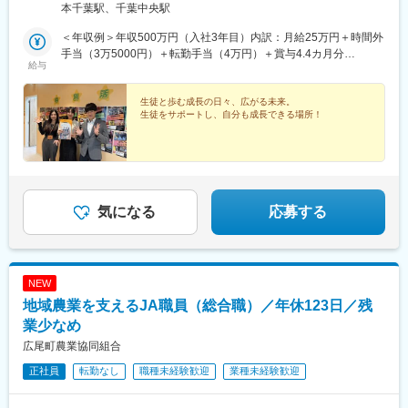
徒歩11分・千葉都市モノレール葭川公園駅より徒歩11分※受動喫
本千葉駅、千葉中央駅
煙防止対策：あり
＜年収例＞年収500万円（入社3年目）内訳：月給25万円＋時間外
手当（3万5000円）＋転勤手当（4万円）＋賞与4.4カ月分
給与
（※2025年度実績）…月給25万円以上＋時間外手当全額支給※スキ
ル・経験・能力を考慮して決定します※通勤に伴う交通費は別途全
額支給します
生徒と歩む成長の日々、広がる未来。
生徒をサポートし、自分も成長できる場所！
気になる
応募する
NEW
地域農業を支えるJA職員（総合職）／年休123日／残
業少なめ
広尾町農業協同組合
正社員
転勤なし
職種未経験歓迎
業種未経験歓迎