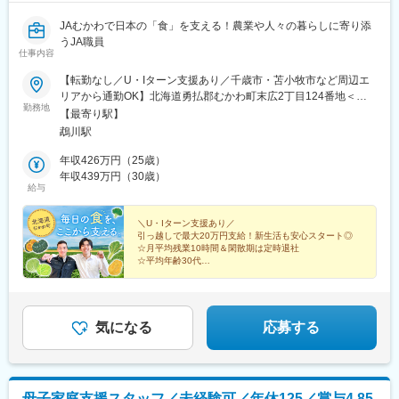
JAむかわで日本の「食」を支える！農業や人々の暮らしに寄り添
うJA職員
仕事内容
【転勤なし／U・Iターン支援あり／千歳市・苫小牧市など周辺エ
リアから通勤OK】北海道勇払郡むかわ町末広2丁目124番地＜ア
勤務地
クセス＞JR「鵡川駅」より徒歩5分高速バス（道南バス）「むか
【最寄り駅】
わ四季の館駅前停留所」より徒歩5分＼U・Iターン支援あり！遠方
鵡川駅
入社大歓迎／引っ越しに伴う準備金が支給されます。◆世帯主：
20万円◆世帯主以外（ご家族の実家など）：10万円さらに全員対
年収426万円（25歳）
象の住宅手当（月1.5万円）に加え、むかわ町在住の場合は月1万
年収439万円（30歳）
給与
円を追加支給いたします！※支給開始後3年間が対象＼各地へのア
クセスも良好！／札幌や新千歳空港へは高速道路で1時間ほど。繁
華街へのお出かけや帰省にも便利なエリアです。☆マイカー（自
＼U・Iターン支援あり／
引っ越しで最大20万円支給！新生活も安心スタート◎
動車・バイクなど）通勤OK☆受動喫煙対策：屋内禁煙・喫煙室あ
☆月平均残業10時間＆閑散期は定時退社
り
☆平均年齢30代
☆食を支える仲間と働く
地域に根ざし「ありがとう」をもらえるJA職員。
ともに農業を次世代へ繋げていきましょう！
気になる
応募する
母子家庭支援スタッフ／未経験可／年休125／賞与4.85