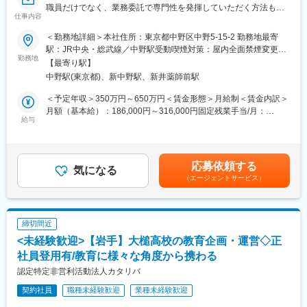
職員だけでなく、業務委託で専門性を発揮していただく方法もあ
・正社員12人（20～30代：5名 ／ 40～50代：4名 ／ 60代：3
仕事内容
りますので、是非カタリバの仲間として仕事をしてみたいという
名） パート・アルバイト4人
方で、希望する求人が見つからない方はオープンポジションから
※温かいお人柄の社員が多い職場です◎
＜勤務地詳細＞本社住所：東京都中野区中野5-15-2 勤務地最寄
エントリーしてみてください。
駅：JR中央・総武線／中野駅受動喫煙対策：屋内全面禁煙変更の
どんな環境に生まれ育った子どもたちも、未来をつくりだす力を
勤務地
■当社について：
範囲：会社の定める事業所
【最寄り駅】
育める。そんな世の中を一緒につくっていきましょう！
・当社は、農業に従事する方々の高齢化問題や後継者問題、また
中野駅(東京都)、新中野駅、新井薬師前駅
耕作をやめる兼業農家が増え続けるなか、地域農業における「駆
■配属可能性職種
け込み寺」として地域の農家様のお役に立てるよう立ち上げた滋
＜予定年収＞350万円～650万円＜賃金形態＞月給制＜賃金内訳＞
ファンドレイザー（法人営業）
賀県野洲市に拠点を置く農業生産法人です。
月額（基本給）：186,000円～316,000円固定残業手当/月：
採用企画
給与
・1994年に特定農業法人の全国第1号として認定され、現在では
64,000円～74,000円（固定残業時間45時間0分/月）超過した時間
災害時子ども支援スタッフ
45集落約620人より250ha近くの農地をお預かりし、稲作、大
外労働の残業手当は追加支給＜月給＞250,000円～390,000円（一
自治体アライアンス（チーム責任者）
豆、小麦などを生産しております。また、休耕地となった農地の
律手当を含む）＜昇給有無＞有＜残業手当＞有＜給与補足＞※ただ
学校・地域パートナー伴走
管理や整備、一部の農作業サポートも行っております。当社は今
し、当社規定により経験・能力を考慮し、面接・面談後に決定■昇
応募依頼する
プログラム企画・運営
気になる
後も、地域の農業振興と地域創りを通して、豊かな未来と地域の
給：半年に1回、人事考課により決定■賞与：業績に応じ年1回支
（エージェントサービス）
寄付者サポート・寄付管理スタッフ
発展へ貢献していきます。
給※過去3年実績：給与の2ヶ月分以上を支給（初年度は勤務月数
ユースワーカー
により変動）賃金はあくまでも目安の金額であり、選考を通じて
学校・地域パートナー伴走担当
■特定農業法人とは：
上下する可能性があります。月給(月額)は固定手当を含めた表記で
学校間連携コーディネーター
・農業経営基盤強化促進法に基づき、地域の農地の過半を農作業
す。
締切間近
受託や借入などにより集積する相手方として、地域の地権者の合
<未経験歓迎>【岩手】大槌高校の教育企画・運営◇正
■募集背景：
意を得た法人です。 特定農業団体とは、地域の農地の3分の2以上
カタリバは、2021年11月に創業20周年を迎えました。職員数は約
社員登用有/教育に様々な角度から携わる
を農作業受託により集積する相手方として、地域の地権者の合意
200名、経常収益15億円を超える日本有数のNPOへと成長。約15
を得た任意組織のことを指します。
認定特定非営利活動法人カタリバ
事業を通じて、約10万人の子どもたちや、子どもを支える家族に
契約社員
職種未経験歓迎
業種未経験歓迎
対して、支援や学びの機会を届けています。一方で、「意欲と創
変更の範囲：会社の定める業務
造性をすべての10代へ」というミッションを掲げて活動を続けて