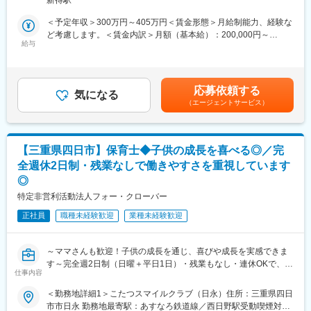
新得駅
しています。
現場経験を積み、将来的には主任や管理職へのステップアップが
鹿追町の中での年間総乳量第１位をここ５年間キープしていま
＜予定年収＞300万円～405万円＜賃金形態＞月給制能力、経験な
可能です。農業経営や専門技術者への道も開かれています。
す。スーパーカウも２年連続で輩出しています。
ど考慮します。＜賃金内訳＞月額（基本給）：200,000円～
２００６年に法人化をして、現在搾乳ロボット４台、１０頭ダブ
給与
270,000円＜月給＞200,000円～270,000円＜昇給有無＞有＜残業
■企業の特徴／魅力：
ルのパーラーで合わせて５００頭ほど搾乳しています。
手当＞有＜給与補足＞■賞与年2回（賞与は給与の3ヶ月分）・賞
地域に根差しながら、海外研修などグローバルな視点も養える職
与実績年2回 計 2.00ヶ月分（前年度実績）■昇給年1回・昇給金
場です。持続可能な農業を目指し、働きやすさと成長の両立を重
■仕事内容
額/昇給率1月あたり5,000円～10,000円（前年度実績）賃金はあく
視しています。
応募依頼する
下記、業務を担当頂きます。
気になる
までも目安の金額であり、選考を通じて上下する可能性がありま
自然豊かな環境で、作物とじっくり向き合うことができることが
（エージェントサービス）
・酪農作業（作業管理者）全般に従事していただきます。
す。月給(月額)は固定手当を含めた表記です。
魅力であり、多様な業務を経験しながら、専門性と幅広い視野を
・搾乳、給餌、除糞、ロボット牛舎、哺育
養えます。
・牛舎内清掃などです。
変更の範囲：会社の定める業務
【三重県四日市】保育士◆子供の成長を喜べる◎／完
■同社の特徴/キャリアパスについて
全週休2日制・残業なしで働きやすさを重視しています
雇用するスタッフの労働環境、労働力負担の軽減を目的に最新鋭
◎
の機械を導入しています。
将来的に「牧場管理者」「場長」へステップアップを目標とされ
特定非営利活動法人フォー・クローバー
る方も歓迎しております。
正社員
職種未経験歓迎
業種未経験歓迎
また、担当部署を責任もって取り仕切れる方も歓迎しておりま
す。
～ママさんも歓迎！子供の成長を通じ、喜びや成長を実感できま
■研修制度について
す～完全週2日制（日曜＋平日1日）・残業もなし・連休OKで、プ
OJT中心に先輩スタッフが優しく教えます。
仕事内容
ライベートを充実でき長く働ける環境です！～
働き始める時期はお気軽にご相談ください。
インターンご希望の方もご相談ください。
＜勤務地詳細1＞こたつスマイルクラブ（日永）住所：三重県四日
■職務概要：
初心者の方、男性女性双方歓迎いたします。
市市日永 勤務地最寄駅：あすなろ鉄道線／西日野駅受動喫煙対