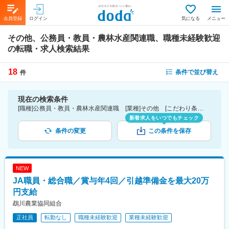
会員登録
ログイン
気になる
メニュー
その他、公務員・教員・農林水産関連職、職種未経験歓迎
の転職・求人検索結果
18
条件で並び替え
件
現在の検索条件
[職種]公務員・教員・農林水産関連職 [業種]その他 [こだわり条件ピックアップ]職種未経験歓迎 [詳細条件](募集・採用情報)職種未経験歓迎
新着求人をいつでもチェック
条件の変更
この条件を保存
NEW
JA職員・総合職／賞与年4回／引越準備金を最大20万
円支給
鵡川農業協同組合
正社員
転勤なし
職種未経験歓迎
業種未経験歓迎