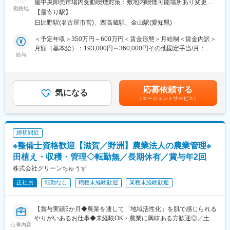
屋中央卸売市場内受動喫煙対策：敷地内喫煙可能場所あり変更の
・平日の休みは希望を取るためプライベートの予定も調整しやす
■概要：鮮魚仲卸、水産物のお取り寄せを運営する当社で商品販売
勤務地
範囲：無
い！
【最寄り駅】
(営業、商品の仕入れ、市場内での荷捌き)を担当頂きます。
・有給繋げて3日以上の連休も取得可！
日比野駅(名古屋市営)、西高蔵駅、金山駅(愛知県)
・お子さんの学校イベント等で土曜日休みも希望があれば取得
■具体的には：
＜予定年収＞350万円～600万円＜賃金形態＞月給制＜賃金内訳＞
可！
当社では日々新鮮な水産物を扱う卸商社として事業を運営してお
月額（基本給）：193,000円～360,000円その他固定手当/月：
・お子さんの突発的な発熱によるお休みにも柔軟に対応いたしま
ります。
給与
40,000円＜月給＞233,000円～400,000円＜昇給有無＞有＜残業手
す◎
主な取引先は大手スーパーなどが多く、その日の水産物の入荷状
当＞有＜給与補足＞・昇給年1回・賞与年2回(1ヶ月)・技能手当・
況などをバイヤーの皆さんに電話連絡する事から営業のスタート
職能手当・インセンティブ制度あり賃金はあくまでも目安の金額
■子供の成長を喜べる、仕事のやりがい◎：
となります。ご自身の目利きした新鮮な魚介類を仕入れバイヤー
であり、選考を通じて上下する可能性があります。月給(月額)は固
子どもたちならではの純粋さや好奇心に日々触れることで、新た
応募依頼する
の皆さんに販売する業務を担当頂きます。またバイヤー様からご
気になる
定手当を含めた表記です。
な視点での考え方を学びつつ、できなかったことができたときな
（エージェントサービス）
指示頂いた内容での商品仕分けも担当頂きます。(荷捌きはアルバ
ど、子供たちと一緒に達成感や成長していく楽しさ、喜びを感じ
イトの方がメインで仕分けるため、管理業務をメインに担当頂き
られます◎
ます。)大手スーパーとは長年のお付き合いを頂いており、バイヤ
ーの皆さんとの関係性も非常に良好です。当社の水産物の目利き
■はたらく環境・雰囲気について：
締切間近
には信頼を頂いており、営業活動やバイヤー様との交渉は非常に
和気あいあいとした何でも言い合える環境です。男女比は半々で
※整備士資格歓迎【滋賀／野洲】農業法人の農業管理※
円滑に進んでいきます。仕分けした魚介類を配送先別に仕分けし
職員同士で飲み会を行ったりもするほど雰囲気の良い職場です。
て内容を記載の上、出荷していきます。
田植え・収穫・管理◇転勤無／長期休有／賞与年2回
また、理事長も共に現場で働いていますので、意見が言いやすい
■組織形態：商品販売には営業８名、事務5名が活躍中です
株式会社グリーンちゅうず
のも特徴です。
特殊な時間勤務の為、お昼から自由に動けます（残業ほぼな
正社員
転勤なし
職種未経験歓迎
業種未経験歓迎
し！）
■給与や昇給について：
売上、利益、年間の決済をすべて公開していますので、目指すと
■求められる役割：バイヤー様との信頼関係を深めて頂き、当社の
ころが明確になり、一人ひとりのモチベーションUPに繋がるほ
【賞与実績5か月◆農業を通して「地域活性化」を肌で感じられる
商品販売がより円滑に進むように尽力頂きます。業務を通じて魚
か、いま何を頑張っているかが数字で見えるため、次はどんなこ
やりがいあるお仕事◆未経験OK・農業に興味ある方歓迎◎／土日
介類の目利き力蓄積頂き信頼のおける営業としてスキルアップ頂
とを頑張ればお給料が上がるのかが分かるようにしています。
仕事内容
休／正社員／再雇用65歳まで◆特定農業法人の全国第1号として
きます。将来は当社の営業部門を牽引する人材として、他社員へ