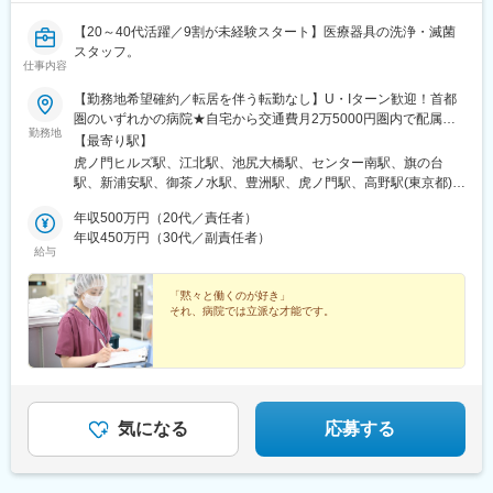
【20～40代活躍／9割が未経験スタート】医療器具の洗浄・滅菌
スタッフ。
仕事内容
【勤務地希望確約／転居を伴う転勤なし】U・Iターン歓迎！首都
圏のいずれかの病院★自宅から交通費月2万5000円圏内で配属先
勤務地
を決定★U・Iターン支援制度あり★転居を伴う転勤なし（1）虎の
【最寄り駅】
門病院／東京都港区虎ノ門2-2-2（2）東京女子医科大学附属足立
虎ノ門ヒルズ駅、江北駅、池尻大橋駅、センター南駅、旗の台
医療センター／東京都足立区江北4-33-1（3）東邦大学医療センタ
駅、新浦安駅、御茶ノ水駅、豊洲駅、虎ノ門駅、高野駅(東京都)、
ー大橋病院／東京都目黒区大橋2-22-36（4）昭和医科大学横浜市
駒場東大前駅、荏原町駅、本郷三丁目駅、新豊洲駅、溜池山王
北部病院／神奈川県横浜市都筑区茅ケ崎中央35-1（5）昭和医科大
年収500万円（20代／責任者）
駅、荏原中延駅、新御茶ノ水駅
学病院／東京都品川区旗の台1-5-8（6）順天堂大学医学部附属浦
年収450万円（30代／副責任者）
給与
安医院／千葉県浦安市富岡2-1-1（7）順天堂大学医学部附属順天
堂医院／東京都文京区本郷3-1-3（8）昭和医科大学江東豊洲病院
／東京都江東区豊洲5-1-38※受動喫煙対策：施設内全面禁煙
「黙々と働くのが好き」
それ、病院では立派な才能です。
気になる
応募する