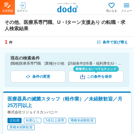
会員登録
ログイン
気になる
メニュー
その他、医療系専門職、U・Iターン支援あり
の転職・求
人検索結果
1
条件で並び替え
件
現在の検索条件
[職種]医療系専門職 [業種]その他 [詳細条件](待遇・福利厚生)U・Iターン支援あり
新着求人をいつでもチェック
条件の変更
この条件を保存
医療器具の滅菌スタッフ（軽作業）／未経験歓迎／月
25万円以上
株式会社リジョイスカンパニー
正社員
転勤なし
5名以上採用
職種未経験歓迎
業種未経験歓迎