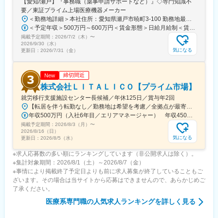
【愛知/瀬戸】『事務職（薬事申請サポートなど）』◇専門知識不
要／東証プライム上場医療機器メーカー
＜勤務地詳細＞本社住所：愛知県瀬戸市暁町3-100 勤務地最寄駅：名鉄瀬戸線／尾張瀬戸駅受動喫煙対策：敷地内全面禁煙変更の範囲：会社の定める事業所
＜予定年収＞500万円～600万円＜賃金形態＞日給月給制＜賃金内訳＞月額（基本給）：280,000円～290,000円/月20日間勤務想定＜想定月額＞280,000円～290,000円＜昇給有無＞有＜残業手当＞有＜給与補足＞※給与詳細は、経験等を考慮した上で決定■昇給：年1回■賞与：年2回（前年度実績5.0か月相当）※業績により別途決算賞与あり賃金はあくまでも目安の金額であり、選考を通じて上下する可能性があります。月給(月額)は固定手当を含めた表記です。
掲載予定期間：
2026/7/2（木）
〜
2026/9/30（水）
気になる
更新日：
2026/7/31（金）
締切間近
New
株式会社ＬＩＴＡＬＩＣＯ【プライム市場】
就労移行支援施設センター長候補／年休125日／賞与年2回
【転居を伴う転勤なし／勤務地は希望を考慮／全拠点が最寄駅から徒歩5～10分圏内】◎詳細は『LITALICOワークス 全国一覧』の検索でご確認いただけます。■北海道：札幌、函館■福島県：福島、郡山■栃木県：宇都宮■埼玉県：さいたま、和光、所沢、越谷、草加、朝霞■千葉県：千葉、柏、船橋、松戸、市原■東京都：東京23区、八王子、三鷹、府中、立川■神奈川県：横浜、川崎、横須賀、大和、厚木■静岡県：静岡、浜松、富士■愛知県：名古屋、春日井、尾張旭、豊明、一宮、豊田、岡崎■新潟県：新潟■富山県：富山■大阪府：大阪、池田■奈良県：奈良■京都府：京都、宇治■岡山県：倉敷■広島県：広島、福山■熊本県：熊本■福岡県：久留米※上記には新規開設予定（住所未確定）の拠点もございます。※上記以外の拠点希望も歓迎※別拠点（ご希望エリア内）でのご案内になる可能性あり※受動喫煙対策：屋内全面禁煙★全国に拠点があり事例も豊富！共通の相談チャットで、拠点を超えて相談することができます。
年収500万円（入社6年目／エリアマネージャー） 年収450万円（入社4年目／センター長）
掲載予定期間：
2026/8/3（月）
〜
2026/8/16（日）
気になる
更新日：
2026/8/5（水）
※求人応募数の多い順にランキングしています（非公開求人は除く）。
※集計対象期間：2026/8/1（土）～2026/8/7（金）
※事情により掲載終了予定日よりも前に求人募集が終了していることもご
ざいます。その場合は当サイトから応募はできませんので、あらかじめご
了承ください。
医療系専門職
の人気求人ランキングを詳しく見る