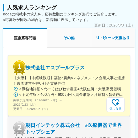
人気求人ランキング
dodaに掲載中の求人を、応募数順にランキング形式でご紹介します。
※応募数が同数の場合は、新着順に表示しています。
更新日：
2026/8/8（土）
その他
U・Iターン支援あり
医療系専門職
株式会社エスプールプラス
【大阪】【未経験歓迎】福祉×農業×マネジメント／企業人事と連携
し農園運営を担い社会貢献性◎
＜勤務地詳細＞わーくはぴねす農園※大阪住所：大阪府 受動喫煙対策：敷地内全面禁煙変更の範囲：会社の定める事業所
＜予定年収＞400万円～600万円＜賃金形態＞月給制＜賃金内訳＞月額（基本給）：280,000円～420,000円＜月給＞280,000円～420,000円＜昇給有無＞有＜残業手当＞有＜給与補足＞※予定年収はあくまでも目安の金額であり、選考を通じて上下する可能性があります。■昇給：年2回（8月・2月）■賞与：年2回（7月・12月）賃金はあくまでも目安の金額であり、選考を通じて上下する可能性があります。月給(月額)は固定手当を含めた表記です。
掲載予定期間：
2026/6/25（木）
〜
2026/9/23（水）
気になる
更新日：
2026/6/25（木）
朝日インテック株式会社 ※医療機器で世界
トップシェア