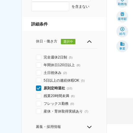
勤務地
を含まない
最寄駅
詳細条件
給与
休日・働き方
選択中
事業
完全週休2日制
(
5
)
年間休日120日以上
(
8
)
土日祝休み
(
2
)
5日以上の連続休暇OK
(
5
)
原則定時退社
(
10
)
残業20時間未満
(
6
)
フレックス勤務
(
0
)
産休・育休取得実績あり
(
7
)
募集・採用情報