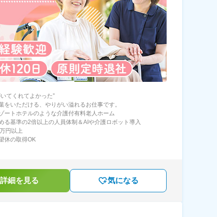
がいてくれてよかった”
葉をいただける、やりがい溢れるお仕事です。
ゾートホテルのような介護付有料老人ホーム
める基準の2倍以上の人員体制＆AIや介護ロボット導入
0万円以上
望休の取得OK
詳細を見る
気になる