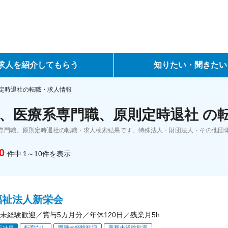
求人を紹介してもらう
知りたい・聞きたい
ントサービス
転職ノウハウ
定時退社の転職・求人情報
、医療系専門職、原則定時退社 の
サービス
データで見る転職
専門職、原則定時退社の転職・求人検索結果です。特殊法人・財団法人・その他団
ーエージェントサービス
コラム・インタビュー
0
件中
1～10
件
を表示
転職Q&A
福祉法人新栄会
未経験歓迎／賞与5カ月分／年休120日／残業月5h
転勤なし
職種未経験歓迎
業種未経験歓迎
正社員