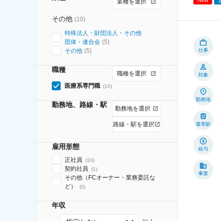
業種を選択
その他
(
10
)
特殊法人・財団法人・その他
団体・連合会
(
5
)
その他
(
5
)
仕事
職種
職種を選択
対象
医療系専門職
(
10
)
勤務地
勤務地、路線・駅
勤務地を選択
路線・駅を選択
最寄駅
雇用形態
給与
正社員
(
10
)
契約社員
(
1
)
事業
その他（FCオーナー・業務委託な
ど）
(
0
)
年収