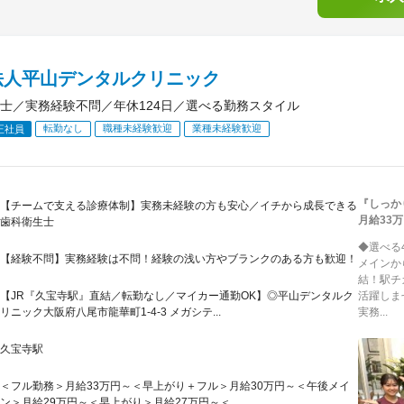
法人平山デンタルクリニック
士／実務経験不問／年休124日／選べる勤務スタイル
転勤なし
職種未経験歓迎
業種未経験歓迎
正社員
『しっか
【チームで支える診療体制】実務未経験の方も安心／イチから成長できる
月給33
歯科衛生士
◆選べる
【経験不問】実務経験は不問！経験の浅い方やブランクのある方も歓迎！
メインか
結！駅チ
【JR『久宝寺駅』直結／転勤なし／マイカー通勤OK】◎平山デンタルク
活躍しま
リニック大阪府八尾市龍華町1-4-3 メガシテ...
実務...
久宝寺駅
＜フル勤務＞月給33万円～＜早上がり＋フル＞月給30万円～＜午後メイ
ン＞月給29万円～＜早上がり＞月給27万円～＜...