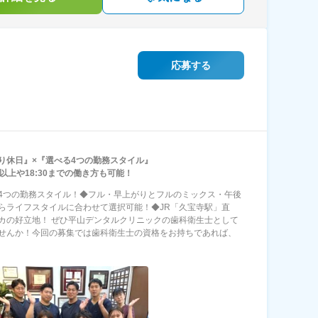
応募する
り休日』×『選べる4つの勤務スタイル』
万以上や18:30までの働き方も可能！
4つの勤務スタイル！◆フル・早上がりとフルのミックス・午後
らライフスタイルに合わせて選択可能！◆JR「久宝寺駅」直
カの好立地！ ぜひ平山デンタルクリニックの歯科衛生士として
せんか！今回の募集では歯科衛生士の資格をお持ちであれば、