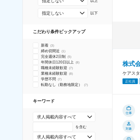
指定しない
以上
指定しない
以下
こだわり条件ピックアップ
新着
(
3
)
締め切間近
(
1
)
完全週休2日制
(
5
)
年間休日120日以上
株式
(
8
)
職種未経験歓迎
(
7
)
ケアスタ
業種未経験歓迎
(
8
)
学歴不問
(
7
)
正社員
転勤なし（勤務地限定）
(
7
)
キーワード
仕事
求人掲載内容すべて
を含む
対象
求人掲載内容すべて