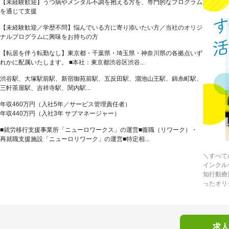
【未経験歓迎】うつ病やメンタル不調を抱える方を、専門的なプログラム
を通じて支援
【未経験歓迎／学歴不問】悩んでいる方に寄り添いたい方／当社のオリジ
ナルプログラムに興味をお持ちの方
【転居を伴う転勤なし】東京都・千葉県・埼玉県・神奈川県の各拠点いず
れかに配属いたします。 ■本社：東京都渋谷区渋谷...
渋谷駅、大塚駅前駅、新宿御苑前駅、五反田駅、溜池山王駅、錦糸町駅、
三軒茶屋駅、吉祥寺駅、関内駅...
年収460万円（入社5年／サービス管理責任者）
年収440万円（入社3年 サブマネージャー）
■就労移行支援事業所「ニューロワークス」の運営■復職（リワーク）・
再就職支援施設「ニューロリワーク」の運営■特定相...
＼すべて
インクル
知行動療
ったオリ
求人