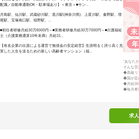
配属／自動車通勤OK・駐車場あり】＜東京＞■サン...
月島駅、仙川駅、武蔵砂川駅、黒川駅(神奈川県)、上星川駅、秦野駅、増
尾駅、宝塚南口駅、稲野駅、...
■初任者研修月給30万6000円～■実務者研修月給30万7000円～■介護福祉
士（介護業務通算10年未満）月給31...
【有名企業の出資による運営で無借金の安定経営】生涯明るく誇り高く充
実した人生を送るための新しい高齢者マンション（福...
“あなた
そんな言
◆高級リ
◆国が定
◆月給3
◆毎月希
求人