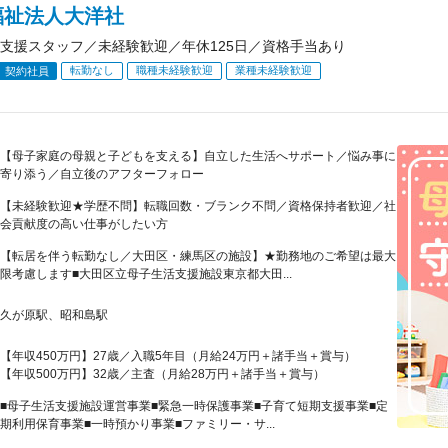
福祉法人大洋社
支援スタッフ／未経験歓迎／年休125日／資格手当あり
転勤なし
職種未経験歓迎
業種未経験歓迎
契約社員
【母子家庭の母親と子どもを支える】自立した生活へサポート／悩み事に
寄り添う／自立後のアフターフォロー
【未経験歓迎★学歴不問】転職回数・ブランク不問／資格保持者歓迎／社
会貢献度の高い仕事がしたい方
【転居を伴う転勤なし／大田区・練馬区の施設】★勤務地のご希望は最大
限考慮します■大田区立母子生活支援施設東京都大田...
久が原駅、昭和島駅
【年収450万円】27歳／入職5年目（月給24万円＋諸手当＋賞与）
【年収500万円】32歳／主査（月給28万円＋諸手当＋賞与）
■母子生活支援施設運営事業■緊急一時保護事業■子育て短期支援事業■定
期利用保育事業■一時預かり事業■ファミリー・サ...