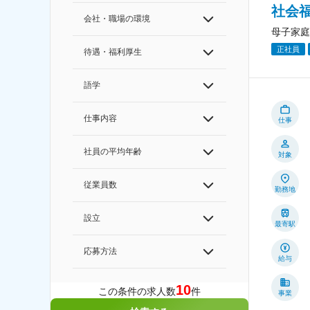
社会
会社・職場の環境
母子家庭
正社員
待遇・福利厚生
語学
仕事内容
仕事
社員の平均年齢
対象
従業員数
勤務地
設立
最寄駅
応募方法
給与
10
この条件の求人数
件
事業