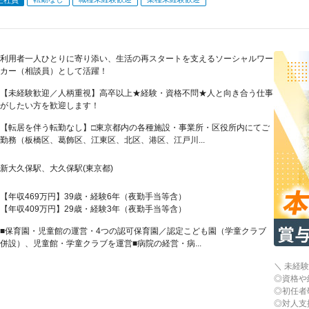
利用者一人ひとりに寄り添い、生活の再スタートを支えるソーシャルワー
カー（相談員）として活躍！
【未経験歓迎／人柄重視】高卒以上★経験・資格不問★人と向き合う仕事
がしたい方を歓迎します！
【転居を伴う転勤なし】□東京都内の各種施設・事業所・区役所内にてご
勤務（板橋区、葛飾区、江東区、北区、港区、江戸川...
新大久保駅、大久保駅(東京都)
【年収469万円】39歳・経験6年（夜勤手当等含）
【年収409万円】29歳・経験3年（夜勤手当等含）
■保育園・児童館の運営・4つの認可保育園／認定こども園（学童クラブ
併設）、児童館・学童クラブを運営■病院の経営・病...
＼ 未経
◎資格や
◎初任者
◎対人支