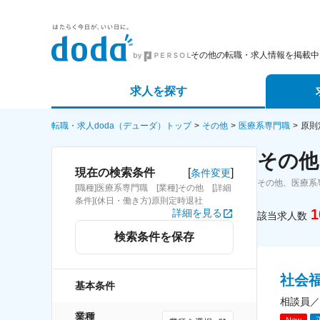
その他の転職・求人情報を掲載中
求人を探す
詳細条件から探す
エージェ
転職・求人doda（デューダ）トップ
その他
医療系専門職
原則
その他
新着求人から探す
スカウト
[
]
現在の検索条件
条件変更
その他、医療系
[職種]医療系専門職 [業種]その他 [詳細
求人特集から探す
パートナ
条件](休日・働き方)原則定時退社
1
詳細を見る
該当求人数
検索条件を保存
社会
基本条件
相談員／
業種
New