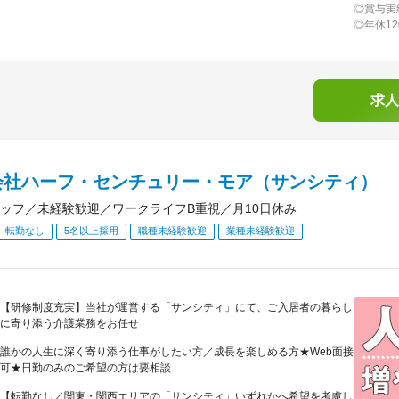
◎賞与実
◎年休1
求人
会社ハーフ・センチュリー・モア（サンシティ）
ッフ／未経験歓迎／ワークライフB重視／月10日休み
転勤なし
5名以上採用
職種未経験歓迎
業種未経験歓迎
【研修制度充実】当社が運営する「サンシティ」にて、ご入居者の暮らし
に寄り添う介護業務をお任せ
誰かの人生に深く寄り添う仕事がしたい方／成長を楽しめる方★Web面接
可★日勤のみのご希望の方は要相談
【転勤なし／関東・関西エリアの「サンシティ」いずれかへ希望を考慮し