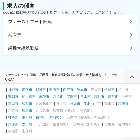
求人の傾向
dodaに掲載中の求人に関するデータを、カテゴリごとにご紹介します。
ファーストフード関連
兵庫県
業種未経験歓迎
ファーストフード関連、兵庫県、業種未経験歓迎の転職・求人情報をエリアで絞
り込む
神戸市
姫路市
尼崎市
明石市
西宮市
洲本市
芦屋市
伊丹市
相生市
豊岡市
加古川市
赤穂市
西脇市
宝塚市
三木市
高砂市
川西市
小野市
三田市
加西市
丹波篠山市
養父市
丹波市
南あわじ市
朝来市
淡路市
宍粟市
加東市
たつの市
加古郡（稲美町、播磨町）
神崎郡（市川町、福崎町、神河町）
美方郡（香美町、新温泉町）
揖保郡（太子町）
川辺郡（猪名川町）
多可郡（多可町）
佐用郡（佐用町）
赤穂郡（上郡町）