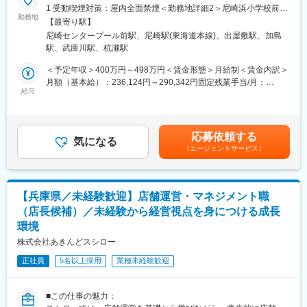
◎店長年収513万円～／エリア長 年収736万円～
海外勤務や海外店舗の立ち上げに関わることも可能です。また、
1 受動喫煙対策：屋内全面禁煙＜勤務地詳細2＞尼崎浜小学校前店
◎すかいらーくグループ入り後、出店加速中！
独立支援制度を利用して、オーナー経営者になる道もあります。
勤務地
住所：兵庫県尼崎市浜1丁目7-27 受動喫煙対策：屋内全面禁煙変
【最寄り駅】
更の範囲：会社の定める事業所
尼崎センタープール前駅、尼崎駅(東海道本線)、出屋敷駅、加島
■数字で分かる『資さん』
■モデル年収：
駅、武庫川駅、杭瀬駅
◎昇格スピード：店長へは早い方で入社半年、平均1年で昇格。店
年収550万円／35歳／SV／入社8年
長からエリア長へ入社1年半で昇格した実例も複数あります。
年収450万円／28歳／店長／入社3年
＜予定年収＞400万円～498万円＜賃金形態＞月給制＜賃金内訳＞
◎出店加速によりポスト増加＝昇格機会が豊富！
年収400万円／25歳／チーフ／入社2年
月額（基本給）：236,124円～290,342円固定残業手当/月：
◎休日休暇制度：リフレッシュ休暇（7連休）取得率100％！特別
給与
51,184円～62,936円（固定残業時間30時間0分/月）超過した時間
休暇（5連休）取得率100％！
■働き方：
外労働の残業手当は追加支給＜月給＞287,308円～353,278円（一
◎各店舗の平均残業：20～30時間／月
・年休121日／深夜営業なし／時短社員は土日休み可
律手当を含む）＜昇給有無＞有＜残業手当＞有＜給与補足＞■昇
◎社員複数名＋アルバイト・パート40～100名体制で負担分散！
・産前・産後休暇・育児休暇 ※取得実績あり
給：年1回（4月）■賞与：年2回■モデル年収例：・店長年収513万
応募依頼する
（店舗により変動あり／欠勤などによる代理出勤の日も稀にござ
・5日以上の連続休暇取得可能
気になる
～・エリア長 年収736万円～賃金はあくまでも目安の金額であ
（エージェントサービス）
います）
り、選考を通じて上下する可能性があります。月給(月額)は固定手
■当社について：
当を含めた表記です。
変更の範囲：会社の定める業務
◎ユネスコ無形文化遺産にも登録され、日本食がブームになって
います。大戸屋NY店も、ミシュランガイドNYで4年連続紹介され
【兵庫県／未経験歓迎】店舗運営・マネジメント職
るほどです。
（店長候補）／未経験から経営視点を身につける成長
◎当社は健康経営優良法人に認定されお客様、従業員とその家族
環境
の心と体の健康を促進する企業を目指し、2018年6月に「大戸屋
健康経営宣言」を制定。さらなる健康経営推進のため、健康に関
株式会社あきんどスシロー
する様々な取り組みを進めています！
正社員
5名以上採用
業種未経験歓迎
■この仕事の魅力：