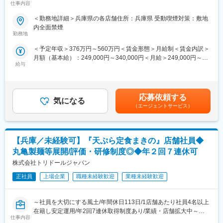
仕事内容
目で150店舗程を統括する営業部長になった社員もいます。店長
■業務内容：【変更の範囲：会社の定める業務】
の先は複数店舗管理のマネージャーのみならず、本社を含め個人
＜勤務地詳細＞兵庫県の各店舗住所：兵庫県 受動喫煙対策：敷地
揚げたての天ぷらに特化したチェーン店「天ぷら定食まきの」の
の志向によって制限無くキャリアが広がります
内全面禁煙
店長候補を募集します。
勤務地
【年収例】
急成長中のため増員募集となります。
805万円/CMGR・入社7年目（月給66万円）
＜予定年収＞376万円～560万円＜賃金形態＞月給制＜賃金内訳＞
640万円/MGR・入社4年目（月給45万円）
月額（基本給）：249,000円～340,000円＜月給＞249,000円～
■業務詳細：
480万円/店長・入社1年目（月給28万）
給与
340,000円＜昇給有無＞有＜残業手当＞有＜給与補足＞※残業代は
・開店準備
1分単位で100%支給■昇給・賞与：年2回（6月・12月）■インセ
・仕込み・調理
■当社ハピカン経営の実践：
ンティブ制度：年2回※業績連動・昨年度支給実績2回【年収例】
・接客
以下のような取り組み・制度を導入
805万円/エリアマネージャー・入社7年目640万円/マネージャー・
・スタッフの教育
応募依頼する
・継続的なベースアップ：従業員一人平均22,024円の賃上げを実
気になる
入社4年目480万円/店長・入社1年目賃金はあくまでも目安の金額
・衛生管理
施
（エージェントサービス）
であり、選考を通じて上下する可能性があります。月給(月額)は固
・売上計画の立案・管理
・家族食堂：お子さまの食事をサポートします（1人：月最大
定手当を含めた表記です。
・新メニューやキャンペーンなどの新たな施策立案
5,000円）
・児童教育手当：第１子月9,000円、第２子月7,500円、第３子月
【兵庫／未経験可】『天ぷら定食まきの』店舗社員◆
■働き方：
4,000円
年間休日113日※月7～10日、その他会社指定日がお休みとなりま
丸亀製麺等展開/評価・研修制度◎◆年２回７連休可
・育児支援：育児休業（お子さまが3歳まで）＋10歳まで
す。
・人事評価：数字だけでは評価しない仕組みとしています。
株式会社トリドールジャパン
※2～3連休も可能
※年2回7連休以上を取得できる「連続休暇取得制度」もありま
正社員
上場企業
職種未経験歓迎
業種未経験歓迎
す。
弊社で働く社員には仕事とプライベートを両立し、生産性を上げ
～社員を大切にする風土/年間休日113日/1店舗あたり社員4名以上
ていただきたいと考えております。
在籍し安定運用/年2回7連休取得制度あり/業績・店舗拡大中～
仕事内容
■研修について：