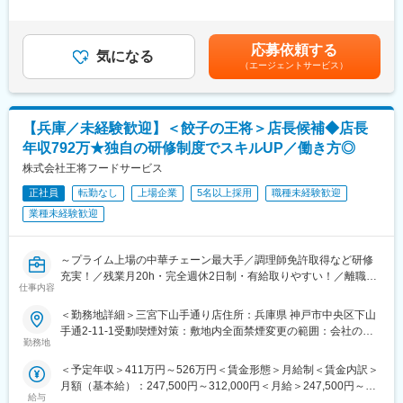
月：41,400円～50,000円（固定残業時間25時間0分/月）超過した
外41店舗を展開！東証プライム上場企業として安定性と、18年目
■働き方：
時間外労働の残業手当は追加支給＜月給＞265,000円～300,000円
のこれから成長する会社として、創業以来黒字経営を続け、国内
・「スマートワーク」を推奨しています。長時間の労働を良しと
（一律手当を含む）＜昇給有無＞有＜残業手当＞有＜給与補足＞※
1000店舗を目指す「ラーメン業界のリーディングカンパニー兼メ
応募依頼する
せず、平均残業時間は20時間以下！ 短い労働時間で成果を挙げる
気になる
深夜勤務手当、残業手当の超過分は別途支給■昇給：年1回・特別
ガベンチャー企業」！
方が高い評価を受け、給与に反映されます。
（エージェントサービス）
昇任：年1回■賞与：年2回【年収例】600万円／店長・経験2年／
・週休3日制度も社内申請をすることで取得可能です（社内規定に
月収 45万円＋諸手当800万円／ブロック長・経験3年／月収 60万
＜圧倒的な昇級・昇格スピード＞
よる）
円＋諸手当賃金はあくまでも目安の金額であり、選考を通じて上
◇未経験入社の場合でも店長へ最短1年、経験者なら半年で店長に
下する可能性があります。月給(月額)は固定手当を含めた表記で
【兵庫／未経験歓迎】＜餃子の王将＞店長候補◆店長
昇格したスタッフも多数在籍！年4回の店長試験あるなど昇格のチ
■お好み焼き「ここやねん」について：
す。
ャンス！
年収792万★独自の研修制度でスキルUP／働き方◎
チェーン展開（京都・大阪・滋賀・兵庫・三重・奈良・和歌山・
◇当社で活躍中の社員平均年収は618万円！各種諸手当や賞与、
岐阜地区）をしており、お好み焼、鉄板焼を様々なシチュエーシ
株式会社王将フードサービス
インセンティブ制度（店長以上）…等、待遇も充実◎
ョンで楽しんで頂く事をモットーににしております。
◇ポジションごとに明確に給与ステージを作成。頑張りに合わせ
正社員
転勤なし
上場企業
5名以上採用
職種未経験歓迎
週末はファミリーやグループのお客様、平日昼間には主婦・ビジ
て昇給・昇格を実施！店長以上のポジションは、別途インセンテ
ネスの方など幅広いお客様に楽しんでいただいております。
業種未経験歓迎
ィブが支給され、給与ベースも上がり、年収ベースでの現状以上
が叶う好環境！
変更の範囲：会社の定める業務
～プライム上場の中華チェーン最大手／調理師免許取得など研修
＜安心して働ける環境＞
充実！／残業月20h・完全週休2日制・有給取りやすい！／離職率
仕事内容
◇1店舗の平均社員人数1～3人と店舗オペレーション体制も抜
1桁＆平均勤続年数11.4年～
群。「シアワセ休暇制度」と称した年に1回5連休を取得できるオ
＜勤務地詳細＞三宮下山手通り店住所：兵庫県 神戸市中央区下山
リジナルの休暇制度があり、充実した休暇を過ごせるよう取得時
■業務概要：
手通2-11-1受動喫煙対策：敷地内全面禁煙変更の範囲：会社の定
には2万円の支給。※社員の取得率100％。
中華料理チェーン最大手である「餃子の王将」にて接客・調理か
勤務地
める事業所
◇離職率は15％程度（業界平均26～27％）、“ラーメンブラン
らスタート。将来的には店長としてスタッフ教育や集客企画等の
＜予定年収＞411万円～526万円＜賃金形態＞月給制＜賃金内訳＞
ド”の働きづらいイメージを一新する環境があります！
店舗づくりもお任せします
月額（基本給）：247,500円～312,000円＜月給＞247,500円～
◇業務効率化に向けＤＸ化を進めており、AIでの自動発注やオペ
＜★飲食業を盛り上げていきたい方歓迎！あなたオリジナルの餃
給与
312,000円＜昇給有無＞有＜残業手当＞有＜給与補足＞※上記年収
レーション改善など、現場の負担を減らし味がぶれないような改