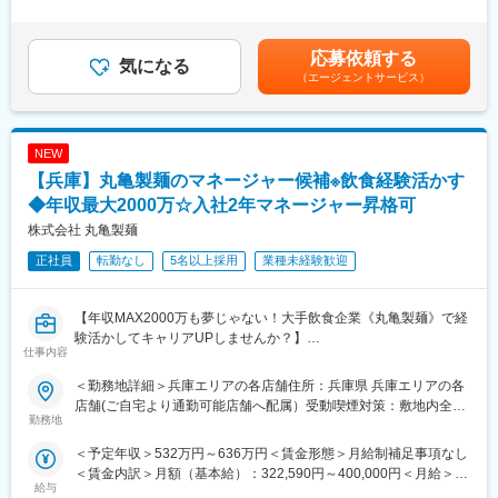
＞※上記年収は平均残業時間分（30時間／月）の想定残業代を含
・2年目：マネージャーに昇進
・スタッフの教育
んだ金額です。※残業代は超過分を1分単位で100%支給します。※
・3年目：チーフマネージャーに抜擢
・シフト作成
ご経験・スキルによりオファー金額が変更となる場合がありま
さらに社内公募に挑戦し、教育研修や商品開発、海外部門など他
・品質管理、衛生管理
応募依頼する
気になる
す。賃金はあくまでも目安の金額であり、選考を通じて上下する
部門で活躍することも可能です。
・売上管理、発注作業など、店舗運営業務全般を担当します。
（エージェントサービス）
可能性があります。月給(月額)は固定手当を含めた表記です。
現場での調理作業や店舗運営をしっかりと学んでいただきます。
■丸亀製麺の魅力：
・お客様満足を第一に： 店長の評価は【売上/利益2割、お客様満
■研修制度
足8割】。お客様に喜んで頂くことを最優先に考えています。
NEW
充実した研修体制により、着実にキャリアアップを目指せます。
・こだわりとぬくもり：ただチェーン店を増やすのではなく、店
・集合研修（2日間）：経営理念や社内規定を学び、企業理解を深
【兵庫】丸亀製麺のマネージャー候補※飲食経験活かす
舗ごとの「こだわり」を重視し、人でしか提供できない「ぬくも
める
◆年収最大2000万☆入社2年マネージャー昇格可
り」を大切にしています。
・基礎研修（3ヶ月間）：店舗デビュー前に基本をしっかりと身に
株式会社 丸亀製麺
・店長本来の業務に集中できる環境：報告業務のシステム化やオ
付けます。
ペレーションの改良を続け、店長が本来の業務に集中できる環境
・実地研修（1か月～2ヶ月間／各エリアの教育指定店舗）：実際
正社員
転勤なし
5名以上採用
業種未経験歓迎
を整えています。
の店舗での営業を通じてスキルを磨きます。
丸亀製麺での店長候補として、あなたのキャリアを大きく広げ、
■未経験からのキャリアパスの多様性：
【年収MAX2000万も夢じゃない！大手飲食企業《丸亀製麺》で経
成長してみませんか？
＜キャリアパス例＞
験活かしてキャリアUPしませんか？】
仕事内容
◎1年目/店長/年収430万円
～面接１回／飲食・小売り業界経験者の方歓迎／最短1年でSV昇
◎3年目/SV（5~7店舗を管理)/年収605万円
格可／年2回7連休取得制度有／残業代１分単位での支給／～
＜勤務地詳細＞兵庫エリアの各店舗住所：兵庫県 兵庫エリアの各
変更の範囲：会社の定める業務
◎5年目/エリアマネージャー（25~35店舗を管理）/年収750万円
店舗(ご自宅より通勤可能店舗へ配属）受動喫煙対策：敷地内全面
年2回の社内公募制度を利用すれば、教育研修や商品開発、海外部
■こんな方におすすめ☆：
勤務地
禁煙変更の範囲：会社の定める事業所
門などへのキャリアチェンジも◎
・飲食や小売り経験活かして大手企業で着実に年収UP＆キャリア
＜予定年収＞532万円～636万円＜賃金形態＞月給制補足事項なし
そのほか、【麺職人】【ハピカンオフィサー】など自身の取り組
UPしていきたい方
＜賃金内訳＞月額（基本給）：322,590円～400,000円＜月給＞
みが評価される制度を導入しております。
・『お客様満足を第一に』単独ではなくチームで顧客に還元した
給与
322,590円～400,000円＜昇給有無＞有＜残業手当＞有＜給与補足
い！楽しく＆メリハリもって切磋琢磨しながら働きたい！