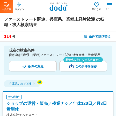
会員登録
ログイン
気になる
メニュー
ファーストフード関連、兵庫県、業種未経験歓迎
の転
職・求人検索結果
114
条件で並び替え
件
現在の検索条件
[勤務地]兵庫県 [業種]ファーストフード関連-外食産業・飲食業界 [こだわり条件ピックアップ]業種未経験歓迎 [詳細条件](募集・採用情報)業種未経験歓迎
新着求人をいつでもチェック
条件の変更
この条件を保存
兵庫県
のみで募集中
締切間近
ショップの運営・販売／残業ナシ／年休120日／月3日
希望休
株式会社エムエスケイ