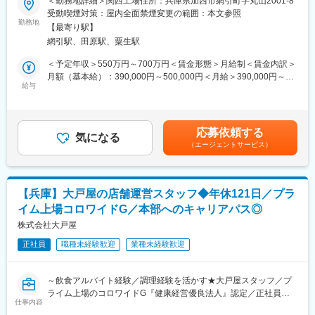
＜勤務地詳細＞関西工場住所：兵庫県加西市網引町字丸山2001-8
ジニア（管理職）として以下の業務をお任せします。
で実施）
・育児支援：育児休業（お子さまが3歳まで）＋10歳まで
受動喫煙対策：屋内全面禁煙変更の範囲：本文参照
■業務内容【変更の範囲：会社の定める業務】
その後、実際の営業店舗に仮配属され、店長を目指して調理、接
勤務地
・人事評価：数字だけでは評価しない仕組みとしています。
【最寄り駅】
製造ラインの定期メンテナンス、保守、修繕、最新化する食品製
客、労務管理、衛生管理、店舗運営のノウハウを学びます。数値
網引駅、田原駅、粟生駅
造工場の製造ライン設計・自動化推進を担っていただきます。
マネジメントの手法や店舗スタッフとの関わり方など、実践的な
＞具体的には
スキルも身につけることができます。
＜予定年収＞550万円～700万円＜賃金形態＞月給制＜賃金内訳＞
◎製造ラインの機械の修理修繕、および工場内設備の定期メンテ
月額（基本給）：390,000円～500,000円＜月給＞390,000円～
ナンス
■配属・転勤について：
給与
500,000円＜昇給有無＞有＜残業手当＞無＜給与補足＞※上記年収
※大型な修理が必要な際は、メ-カ-への問合せや連携をお任せしま
現在の出店割合の大部分が関西エリアに集中しているため、初回
はあくまで目安です。給与詳細は経験・年齢を考慮の上、決定し
す。
配属から当面は関西圏内での勤務を想定しています。
ます。※管理監督者ポジションのため残業手当支給対象外■賞与：
◎製造ラインの自動化推進
年2回■昇給：あり賃金はあくまでも目安の金額であり、選考を通
応募依頼する
※全国への出張が月1回程度（不定期）発生します。
■キャリアパス：
気になる
じて上下する可能性があります。月給(月額)は固定手当を含めた表
（エージェントサービス）
実力があればキャリアアップも早く、32歳/入社7年目で150店舗
記です。
■当ポジションの魅力：
程を統括する営業部長になった社員もいます。店長の先は複数店
◎外食産業で売上国内第1位（※1）、外食業で初めて時価総額1兆
舗管理のマネージャーのみならず、本社を含め個人の志向によっ
円（※2）を超えたゼンショーホールディングスのグループ会社と
て制限無くキャリアが広がります。
【兵庫】大戸屋の店舗運営スタッフ◆年休121日／プラ
して、企業の安定性が大きな強みです。
イム上場コロワイドG／本部へのキャリアパス◎
※1（2023年12月31日・NeriMarketing調べ）
■当社ハピカン経営の実践：
※2（2023年12月19日・日経新聞調べ）
株式会社大戸屋
ハピカン経営を実践し、以下のような取り組み・制度を導入
◎『すき家』『ココス』など誰もが知る食品の製造に携わること
・継続的なベースアップ：従業員一人平均22,024円の賃上げを実
正社員
職種未経験歓迎
業種未経験歓迎
ができます。また、安全で品質の良い製品を安定価格で提供し、
施
幅広く食に関わる事で世界の食品産業に貢献するグループの一員
・家族食堂：お子さまの食事をサポートします（1人：月最大
として、やりがいも感じられるポジションです。
5,000円）
～飲食アルバイト経験／調理経験を活かす★大戸屋スタッフ／プ
◎年間休日122日、有給も使いやすい環境で、夏期休暇・冬期休
・児童教育手当：第１子月9,000円、第２子月7,500円、第３子月
ライム上場のコロワイドG『健康経営優良法人』認定／正社員／
暇設定もあり長期連休の調整も可能です。
4,000円
仕事内容
本部・海外での立ち上げなど幅広いキャリアパス～
・育児支援：育児休業（お子さまが3歳まで）＋10歳まで