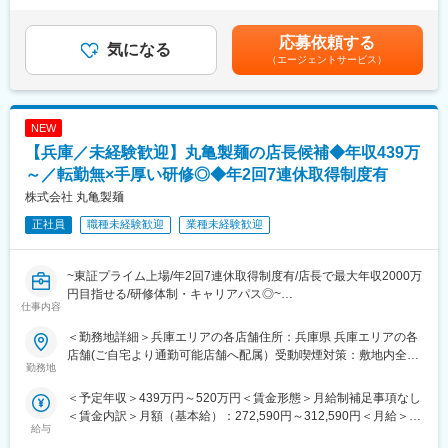
定期的な転勤等はほとんどなく、長期的に関西工場でご就業され
す！
んだ金額です。※経験・スキルに応じてオファー金額が変動あり。
ている方が多いです。
昇給：年2回（6月・12月）賞与：年2回（6月・12月）※別途、会
■業務内容：
応募依頼する
気になる
社業績によりインセンティブ制度あり賃金はあくまでも目安の金
■当社について：
「丸亀製麺」各店舗の店長候補としてお任せいたします。
（エージェントサービス）
額であり、選考を通じて上下する可能性があります。月給(月額)は
代表的なドトールコーヒーショップの他、エクセルシオールカフ
具体的には、
固定手当を含めた表記です。
ェ、カフェ コロラド、カフェ レクセル、ドトール珈琲農園など複
・調理、接客
数ブランドを展開。
・スタッフの教育
また、店舗以外でもスーパーやCVSでの商品販売や、オフィスコ
NEW
・シフト作成
ーヒーとしてベンディングマシンも展開しており、店舗以外でも
・品質管理、衛生管理
【兵庫／未経験歓迎】丸亀製麺の店長候補◆年収439万
ドトールブランドのコーヒーを楽しんでいただけます。
地域のお客様に喜ばれる企画の立案＆実行などを、スタッフと協
～／転勤無×手厚い研修◎◆年2回7連休取得制度有
力して行います。
株式会社 丸亀製麺
変更の範囲：会社の定める業務
■研修体制：
正社員
職種未経験歓迎
業種未経験歓迎
充実した研修体制により着実にキャリアアップを目指せます
・集合研修（2日間）：経営理念や社内規定を学び、企業理解を深
める
~東証プライム上場/年2回7連休取得制度有/店長で最大年収2000万
・基礎研修（3ヶ月間）：店舗デビュー前に基本をしっかりと身に
円目指せる/研修体制・キャリアパス◎~
仕事内容
付けます
・実地研修（1ヶ月～2ヶ月間／各エリアの教育指定店舗）：実際
★求人のおすすめポイント★
＜勤務地詳細＞兵庫エリアの各店舗住所：兵庫県 兵庫エリアの各
の店舗での営業を通じてスキルを磨きます
・完全未経験から大手企業の正社員へ！研修4か月の手厚い研修で
店舗(ご自宅より通勤可能店舗へ配属）受動喫煙対策：敷地内全面
安心スタート◎
勤務地
禁煙変更の範囲：会社の定める事業所
■キャリアパス：
・初年度年収439万以上！『人』を大切にする会社で着実にキャ
＜予定年収＞439万円～520万円＜賃金形態＞月給制補足事項なし
2028年3月までに国内1100店舗を目指しており、キャリアアップ
リアアップを目指せます！
＜賃金内訳＞月額（基本給）：272,590円～312,590円＜月給＞
の機会が豊富です。
・働き方◎7連休以上の休暇が年2回取得可！2～3連休の取得も可
給与
272,590円～312,590円＜昇給有無＞有＜残業手当＞有＜給与補足
キャリアアップの例：
能で、ワークライフバランス◎