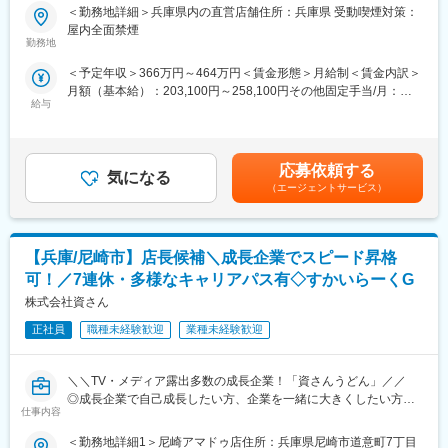
＜勤務地詳細＞兵庫県内の直営店舗住所：兵庫県 受動喫煙対策：
■当社について：
・人事評価：数字だけでは評価しない仕組みとしています。
■業務内容：
屋内全面禁煙
◎従業員は、日本をはじめ20か国以上の人たちで構成されてお
プライム上場コロワイドGが運営、国内外へ400店舗以上展開する
勤務地
り、国際色豊かな仕事場となっています。また、幅広い年齢層の
『大戸屋』の直営店舗において、店舗運営をお任せいたします。
方々が、食に対する知識と経験を活かして働いています。
＜予定年収＞366万円～464万円＜賃金形態＞月給制＜賃金内訳＞
住宅手当や子供手当の手厚い福利厚生や、充実した研修制度、本
◎ゼンショーグループの事業の根幹にあるのが、「マス・マーチ
月額（基本給）：203,100円～258,100円その他固定手当/月：
部への豊富なキャリアパスなど調理／料理が好きな方であれば必
ャンダイジング・システム（MMD）」です。原材料の生産や仕入
給与
5,000円固定残業手当/月：80,000円～101,600円（固定残業時間
ずご活躍いただける環境です！
から、食品加工、物流、店舗の販売まで一貫してグループ全体で
45時間0分/月）超過した時間外労働の残業手当は追加支給＜月給
管理運営する仕組みです。安全でよいものを適正価格で仕入れ、
＞288,100円～364,700円（一律手当を含む）＜昇給有無＞有＜残
■入社後の流れ：
安定的に提供することを可能にし、食の安全と品質を保証しま
業手当＞有＜給与補足＞■月9～11日休みのシフト制■年次有給休
入社後、4日間の本部研修からスタートし、店舗研修を行います。
応募依頼する
す。
気になる
暇、慶弔休暇、育児休業制度、介護休業制度、アニバーサリー休
その後、キッチン研修を受け、まずは入社60日後の検定合格を目
（エージェントサービス）
◎当社は、ゼンショーグループの製造会社として、MMDの各工程
暇、5日以上の連続休暇取得可賃金はあくまでも目安の金額であ
指します。1年～2年の経験を積み、チーフ、店主とステップアッ
と連携を取り、「食」にあらゆる角度で関わっていきます。 幅広
り、選考を通じて上下する可能性があります。月給(月額)は固定手
プしていく中で、売上管理・スタッフの育成業務、店舗運営に関
く「食」に関わることで世界の食品産業に貢献していきます。
当を含めた表記です。
わるマネジメント全般を学び、幅広く活躍して頂きます。
【兵庫/尼崎市】店長候補＼成長企業でスピード昇格
変更の範囲：本文参照
入社時に特別な調理経験・知識は不要です◎
可！／7連休・多様なキャリアパス有◇すかいらーくG
店舗運営や接客サービス、評価方法等が仕組化されており、短期
株式会社資さん
間で成長いただける環境が整っております。
また、経営の観点から物事を推し進める力やマネジメントスキル
正社員
職種未経験歓迎
業種未経験歓迎
が身につき、市場価値を高められる環境となっております。
＼＼TV・メディア露出多数の成長企業！「資さんうどん」／／
■幅広いキャリアあり：
◎成長企業で自己成長したい方、企業を一緒に大きくしたい方歓
国内では、複数店舗を統括するスーパーバイザーや教育部門のト
仕事内容
迎＜多様で明確なキャリアパスあり＞
レーナーなど、本部スタッフへとキャリアアップする道が開かれ
◎社員数名＋多人数アルバイトでしっかり休める体制
ています。
＜勤務地詳細1＞尼崎アマドゥ店住所：兵庫県尼崎市道意町7丁目