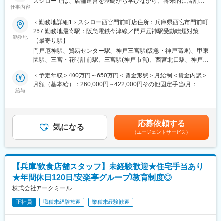
スシローでは、店舗運営を基礎から学びながら、将来的に店舗全
仕事内容
体を担う人材へと成長できる環境があります。
・段階的に売上・コスト・人材マネジメントを習得可能／データ
＜勤務地詳細1＞スシロー西宮門前町店住所：兵庫県西宮市門前町
を活用した店舗運営スキルが身につく／現場経験を土台に、将来
267 勤務地最寄駅：阪急電鉄今津線／門戸厄神駅受動喫煙対策：
的には店舗経営に関わるポジションへ
勤務地
屋内全面禁煙＜勤務地詳細2＞スシロー生田川インター店住所：兵
【最寄り駅】
⇒接客だけでなく、店舗運営やマネジメントまでキャリアを広げ
庫県神戸市中央区浜辺通1丁目1-18 1F 勤務地最寄駅：ポ―トア
門戸厄神駅、貿易センター駅、神戸三宮駅(阪急・神戸高速)、甲東
ていきたい方に最適な環境です。
イランド線／貿易センター駅受動喫煙対策：屋内全面禁煙＜勤務
園駅、三宮・花時計前駅、三宮駅(神戸市営)、西宮北口駅、神戸三
■なぜ成長できるのか：
地詳細3＞スシロー三ノ宮いくたロード店住所：兵庫県神戸市中央
宮駅(阪神)、旧居留地・大丸前駅
・売上・回転率・在庫をリアルタイムで把握できる独自システム
区北長狭通2丁目12番13号 勤務地最寄駅：各線／三宮駅受動喫煙
＜予定年収＞400万円～650万円＜賃金形態＞月給制＜賃金内訳＞
・教育体制とOJTにより段階的に業務を習得
対策：屋内全面禁煙変更の範囲：会社の定める事業所
月額（基本給）：260,000円～422,000円その他固定手当/月：
・習熟度に応じてできる業務から順にお任せ
給与
10,000円＜月給＞270,000円～432,000円＜昇給有無＞有＜残業手
⇒経験に応じて着実にスキルを身につけられる環境です。
当＞有＜給与補足＞■上記年収は想定残業を含みます■賞与：年3
■業務内容詳細：入社後は店舗運営の基礎からスタートし、習熟度
回（6月、12月、＋＠）■年収例：987万円／課長（2店舗以上の管
に応じて段階的に業務の幅を広げていきます。
理者）39歳（月給57万8,000円＋賞与年3回）711万円／店長 34歳
応募依頼する
▼初期（オペレーション習得）：ホール・キッチン業務／提供品
気になる
（月給45万1,000円＋賞与年3回）532万円／副店長 29歳（月給34
（エージェントサービス）
質・オペレーション理解
万3,000円＋賞与3回）賃金はあくまでも目安の金額であり、選考
▼習熟後：シフト作成・人員配置／発注・在庫管理／売上・コス
を通じて上下する可能性があります。月給(月額)は固定手当を含め
ト管理
た表記です。
▼将来的に：スタッフ教育・育成／店舗全体の数値管理／改善施
【兵庫/飲食店舗スタッフ】未経験歓迎★住宅手当あり
策の立案・実行
★年間休日120日/安楽亭グループ/教育制度◎
⇒段階的にステップアップしながら、店舗運営全体に関われるよ
うになります。
株式会社アークミール
■裁量について：スシローでは、教育・支援体制のもとで、成長に
正社員
職種未経験歓迎
業種未経験歓迎
応じて裁量を広げていく文化があります。
・現場判断の幅は経験に応じて拡大／改善提案も段階的にチャレ