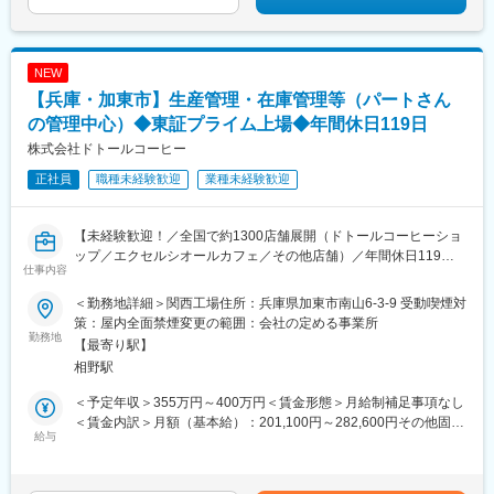
NEW
【兵庫・加東市】生産管理・在庫管理等（パートさん
の管理中心）◆東証プライム上場◆年間休日119日
株式会社ドトールコーヒー
正社員
職種未経験歓迎
業種未経験歓迎
【未経験歓迎！／全国で約1300店舗展開（ドトールコーヒーショ
ップ／エクセルシオールカフェ／その他店舗）／年間休日119
仕事内容
日】
＜勤務地詳細＞関西工場住所：兵庫県加東市南山6-3-9 受動喫煙対
当社のメイン工場である関西工場にて、パートさん等の人員管理
策：屋内全面禁煙変更の範囲：会社の定める事業所
やマネジメント中心に生産リーダーとしての業務をお任せしま
勤務地
【最寄り駅】
す。
相野駅
ライン現場での業務もありますが、デスクワーク中心のお仕事で
す。
＜予定年収＞355万円～400万円＜賃金形態＞月給制補足事項なし
＜賃金内訳＞月額（基本給）：201,100円～282,600円その他固定
■お任せする業務：
給与
手当/月：28,000円～38,000円＜月給＞229,100円～320,600円＜
◎生産現場における人員のマネジメント（パートナースタッフの
昇給有無＞有＜残業手当＞有＜給与補足＞※ご経験に応じて設定い
育成・配属・指示・シフト作成 等）
たします■その他固定手当：固定残業手当28,000円～43,000円
◎包装設備のメンテナンス（チョコ停の復旧、機器調整、日常点