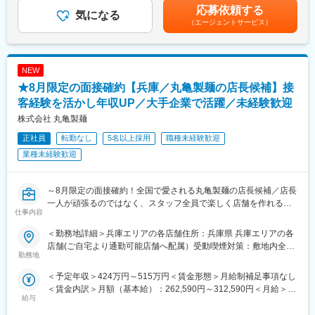
（18.267時間～17.641時間）※超過分追加支給■賞与：年2回賃金
応募依頼する
検・月次点検・年次毎の計画修繕、部品発注 等）
気になる
はあくまでも目安の金額であり、選考を通じて上下する可能性が
（エージェントサービス）
◎包装資材、消耗品類の在庫管理（発注業務、棚卸 等）
あります。月給(月額)は固定手当を含めた表記です。
◎改善活動（品質向上、生産効率の向上、歩留まり改善）
■取り扱う商品：
NEW
店舗にて取り扱うパック豆商品・ドリップ商品、オフィスコーヒ
★8月限定の面接確約【兵庫／丸亀製麺の店長候補】接
ー用のレギュラーコーヒー（粉）製品、量販店用ドリップ商品、
紅茶など製造ラインごと担当を設けています。
客経験を活かし年収UP／大手企業で活躍／未経験歓迎
株式会社 丸亀製麺
■配属部署の役割：
正社員
転勤なし
5名以上採用
職種未経験歓迎
＜包装業務全般＞
・コーヒー製品の包装
業種未経験歓迎
・紅茶製品の包装
・セットアップ加工
～8月限定の面接確約！全国で愛される丸亀製麺の店長候補／店長
■配属先の業務内容：
一人が頑張るのではなく、スタッフ全員で楽しく店舗を作れる会
仕事内容
・オーダーに基づく包装業務、生産管理
社／店舗責任者以外のキャリア選択も豊富！～
・包装機の操作、日常点検
＜勤務地詳細＞兵庫エリアの各店舗住所：兵庫県 兵庫エリアの各
・パートナースタッフの管理（人員の教育、指示）
★求人のおすすめポイント★
店舗(ご自宅より通勤可能店舗へ配属）受動喫煙対策：敷地内全面
・製品の検査
・働き方◎7連休以上の休暇が年2回取得可！2～3連休の取得も可
勤務地
禁煙変更の範囲：無
・品質向上、生産効率の向上、歩留まり改善活動
能で、ワークライフバランス◎
＜予定年収＞424万円～515万円＜賃金形態＞月給制補足事項なし
・完全未経験から大手企業の正社員へ！手厚いサポートで安心ス
＜賃金内訳＞月額（基本給）：262,590円～312,590円＜月給＞
■転勤について：
タート◎
給与
262,590円～312,590円＜昇給有無＞有＜残業手当＞有＜給与補足
同社は関西と関東、それぞれに工場がございます。
・『人』を大切にする会社で着実にキャリアアップを目指せま
＞※上記年収は平均残業時間分（35時間／月）の想定残業代を含