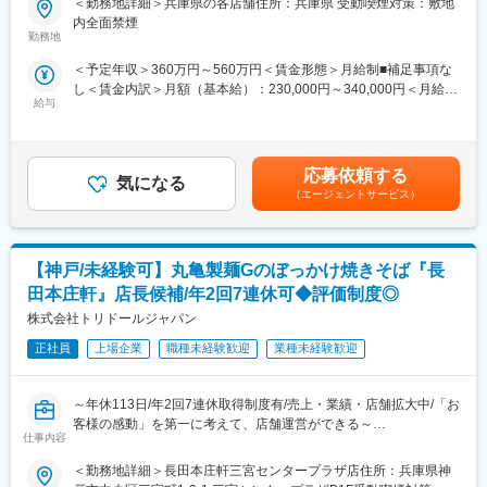
＜勤務地詳細＞兵庫県の各店舗住所：兵庫県 受動喫煙対策：敷地
■キャリアパス：
■業務内容：【変更の範囲：無】
内全面禁煙
評価は自己評価と他者２名の評価で決まる為、公平性が担保され
丸亀製麺で有名な当社グループですが、「とりどーる」はグルー
勤務地
ています。実力があればキャリアアップも早く、32歳・入社7年
プの中でも最も歴史あるブランドです。
＜予定年収＞360万円～560万円＜賃金形態＞月給制■補足事項な
目で150店舗程を統括する営業部長になった社員もいます。店長
し＜賃金内訳＞月額（基本給）：230,000円～340,000円＜月給＞
の先は複数店舗管理のマネージャーのみならず、本社を含め個人
■仕事内容：
給与
230,000円～340,000円＜昇給有無＞有＜残業手当＞有＜給与補足
の志向によって制限無くキャリアが広がります
研修を経て「とりどーる」の社員として店舗運営をお任せしま
＞※上記年収は平均残業時間分（30時間／月）の想定残業代を含
【年収例】
す。
んだ金額です。※経験・スキルに応じてオファー金額が変動あり。
805万円/CMGR・入社7年目（月給66万円）
・開店準備
※残業代は1分単位で100%支給■昇給・賞与：年2回（6月・12
640万円/MGR・入社4年目（月給45万円）
・仕込み・調理
応募依頼する
気になる
月）■インセンティブ制度：年2回※業績連動・昨年度支給実績2回
480万円/店長・入社1年目（月給28万）
・接客
（エージェントサービス）
賃金はあくまでも目安の金額であり、選考を通じて上下する可能
・スタッフの教育
性があります。月給(月額)は固定手当を含めた表記です。
■当社ハピカン経営の実践：
・衛生管理
以下のような取り組み・制度を導入
・売上計画の立案・管理
・継続的なベースアップ：従業員一人平均22,024円の賃上げを実
【神戸/未経験可】丸亀製麺Gのぼっかけ焼きそば『長
・新メニューやキャンペーンなどの新たな施策立案
施
店長の裁量も大きく、店長発案のメニューが全店で採用された
田本庄軒』店長候補/年2回7連休可◆評価制度◎
・家族食堂：お子さまの食事をサポートします（1人：月最大
り、店舗イベントの企画運営にも携われます。
株式会社トリドールジャパン
5,000円）
・児童教育手当：第１子月9,000円、第２子月7,500円、第３子月
■研修制度について：
正社員
上場企業
職種未経験歓迎
業種未経験歓迎
4,000円
・入社後／集合研修（現在はリモートにて実施）
・育児支援：育児休業（お子さまが3歳まで）＋10歳まで
まずは当社グループの企業理解を深める為に、座学にて経営理念
・人事評価：数字だけでは評価しない仕組みとしています。
～年休113日/年2回7連休取得制度有/売上・業績・店舗拡大中/「お
や社内規定等について学びます。
客様の感動」を第一に考えて、店舗運営ができる～
・約半年程度／実店舗での研修
仕事内容
■「とりどーる」のこだわり：
実際の営業店舗へ仮配属、店店を目指して、調理・接客・労務管
店長の評価は売上3割、お客様満足7割。
最高の感動体験を目指し、「てづくり・できたて」にこだわりな
理・衛生管理・店舗運営のノウハウを学びます。
＜勤務地詳細＞長田本庄軒三宮センタープラザ店住所：兵庫県神
お客様に「また来たい」と思って頂ける店舗を作ることです。
がら、リーズナブルな価格を追求。