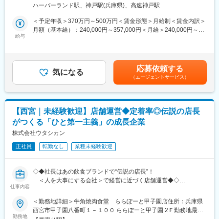
煙可能場所あり変更の範囲：会社の定める事業所
を入れたいのはカフェ業態の創出。一緒にイチからビジネスを立
ハーバーランド駅、神戸駅(兵庫県)、高速神戸駅
率！
ち上げていきませんか？
◆子ども食堂支援など地域貢献も◎誇りを持って働ける
＜予定年収＞370万円～500万円＜賃金形態＞月給制＜賃金内訳＞
月額（基本給）：240,000円～357,000円＜月給＞240,000円～
■頑張りをしっかり評価する社風
【業務概要】
給与
357,000円＜昇給有無＞有＜残業手当＞有＜給与補足＞■昇給：年
店長に昇格後も他事業でのキャリアアップが可能など、将来の選
有名ブランド（ケンタッキー/ピザハット/牛角など）をフランチャ
1回（4月）■賞与：年2回、過去実績1.8か月分■残業手当：有■永
択肢が豊富なので、理想に向けて成長していきたい方にはピッタ
イズ展開する当社で、店舗運営をお任せします。
年勤続表彰（10年、20年ごとに金一封）■年収補足：★店長の平
リです。
均年収：514万7000円賃金はあくまでも目安の金額であり、選考
応募依頼する
創業から一貫して「ひと第一主義」。
気になる
を通じて上下する可能性があります。月給(月額)は固定手当を含め
■ワークライフバランスも整う
（エージェントサービス）
アルバイト出身の社長自身が、現場で人の成長が売上につながる
た表記です。
残業は1日1時間程度で、遅番でも21時退勤します。無理なくON
ことを体感してきたからこそ、“人に投資する経営”を徹底していま
／OFFメリハリつけて働けます。
す。
■長く働ける環境が整っています。
【西宮｜未経験歓迎】店舗運営◆定着率◎伝説の店長
「働く仲間も、お客様も、関わる企業も「ひと」だからこそ、
社員のうち1/4超は20年以上勤務しています。中には入社23年目
がつくる「ひと第一主義」の成長企業
お互いを尊重し、共に成長し、関わる全ての「ひと」が幸せにな
で3人の子どもがいるという方も。結婚しても、子どもが生まれて
る。
株式会社ウタシカン
も、安心して働き続けられる環境のためか、会社全体の8割以上が
その幸せと感動をつくる企業となりたい」
既婚者です。
正社員
転勤なし
業種未経験歓迎
そんな社長の人柄や考え方に惹かれ、同業他社や本部から入社す
定年まで長く働く社員が多く、定年後再雇用で現役でご活躍され
る経営層も多数。
ている方もいます。
想いは社内制度にも落とし込まれ、
◇◆社長はあの飲食ブランドで“伝説の店長”！
従業員がモチベーションを維持できる評価制度や仕組みが豊富。
変更の範囲：本文参照
＜人を大事にする会社＞で経営に近づく店舗運営◆◇
離職率は業界平均の約2分の1倍になるまでに成長しました。
仕事内容
ブランドごとに実施される大会も積極的に参加し多くの受賞実績
＼おすすめPOINT／
＜勤務地詳細＞牛角焼肉食堂 ららぽーと甲子園店住所：兵庫県
があります。
◆社長は元アルバイト→全国No.1店長の実績！現場発の育成力
西宮市甲子園八番町１－１００ ららぽーと甲子園 2Ｆ勤務地最寄
さらに「ひと」への想いは社外へも。
◆評価項目は人としてのスタンスや数字面で細かく設定◎
勤務地
駅：阪神電車 阪神本線／甲子園駅受動喫煙対策：敷地内喫煙可能