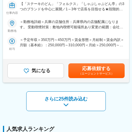
ンジ可能／チームマネジメントも徐々に担当
【「ステーキのどん」「フォルクス」「しゃぶしゃぶどん亭」の3
「基礎を学びながら、自分で考えて動ける力」を身につけたい方
つのブランドを中心に展開／1～3年で店長を目指せる★段階的に
を歓迎します。
仕事内容
ステップアップ／月9～11日休み♪】
■キャリア・成長について：一般社員 → 副店長 → 店長へ段階的に
＜勤務地詳細＞兵庫の店舗住所：兵庫県内の店舗配属になりま
昇格
お客様からの「楽しかった、又くるよ！」の言葉をさらに増や
す。 受動喫煙対策：敷地内喫煙可能場所あり変更の範囲：会社の
その後は複数店舗管理や本部、海外展開も可能です。また、海外
し、地域のみなさまにとってなくてはならない店舗づくりを目指
勤務地
定める事業所
事業は急成長（営業利益前年比約100％増） 新規出店も加速して
すため、店舗スタッフとしてご入社いただきます！将来的には、
おり、ポスト拡大中となり実力次第でチャンスが広がる環境もあ
＜予定年収＞350万円～450万円＜賃金形態＞月給制＜賃金内訳＞
店長、エリアマネジャーとしてご活躍いただけることを期待して
ります。
月額（基本給）：250,000円～310,000円＜月給＞250,000円～
おります。
■評価制度：
給与
310,000円＜昇給有無＞有＜残業手当＞有＜給与補足＞※前職収入
・売上・利益・人材育成などを軸に評価／感覚ではなく、数値と
を考慮して決定します。■昇給：随時※四半期評価制度による■賞
■業務内容：
行動に基づく評価制度／成果が役職・給与に直結します。
与：年2回■各種手当：（上記年収には含まず）グローバル手当：
（１）接客／調理などの店舗オペレーション
■働き方：サービス残業なし（打刻管理をシステムで厳格運用）
転勤コメント参照住宅手当・家族手当：福利厚生欄参照■モデル月
（２）スタッフの採用／教育／マネジメント、及び働きやすい環
応募依頼する
／残業過多はアラートで管理（36協定遵守）／連休取得推奨
気になる
収：25歳／独身／大阪在住／店舗スタッフ：257,500円（住宅手
境の整備
（エージェントサービス）
■こんな方に向いています：
当含む） 賃金はあくまでも目安の金額であり、選考を通じて上下
（３）発注や売上などの数値管理、スタッフの勤怠管理など店舗
・これからマネジメントに挑戦したい方
する可能性があります。月給(月額)は固定手当を含めた表記です。
運営
・店舗運営を基礎から学びたい方
（４）売上UPのための戦略立案／販促提案／実施
・将来的に店長・経営に携わりたい方
（５）エリアマネジャー、営業部長、本社と協力しながら店作り
・チームで成果を出すことに興味がある方
さらに25件読み込む
の推進
■入社後のキャリアについて：
変更の範囲：会社の定める業務
店舗オペレーションの習得からスタートし、「トレーニー」、
「アシスタント」、「主任」へと段階的にステップアップ。その
後、店長育成カリキュラムをもとに、未経験者でも1～3年で店長
人気求人ランキング
を目指していただけます！