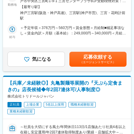
戸市中央区三宮町1-9-1 三宮センタープラザB1F受動喫煙対策：屋
長田本庄軒は、LIVE調理の臨場感にもとことんこだわったブラン
■キャリアパス：
勤務地
内全面禁煙
【最寄り駅】
ドです。
評価は自己評価と他者２名の評価で決まる為、公平性が担保され
神戸三宮駅(阪急・神戸高速)、三宮駅(神戸市営)、三宮・花時計前
ています。実力があればキャリアアップも早く、32歳・入社7年
駅
■仕事内容：【変更の範囲：会社の定める業務】
目で150店舗程を統括する営業部長になった社員もいます。店長
・開店準備
の先は複数店舗管理のマネージャーのみならず、本社を含め個人
＜予定年収＞376万円～560万円＜賃金形態＞月給制■補足事項な
・仕込み・調理
の志向によって制限無くキャリアが広がります
し＜賃金内訳＞月額（基本給）：249,000円～340,000円＜月給＞
・接客
【年収例】
給与
249,000円～340,000円＜昇給有無＞有＜残業手当＞有＜給与補足
・スタッフの教育
805万円/CMGR・入社7年目（月給66万円）
＞※上記年収は平均残業時間分（30時間／月）の想定残業代を含
・衛生管理
640万円/MGR・入社4年目（月給45万円）
めた金額です。※経験・スキルに応じてオファー金額が変動あり。
・売上計画の立案・管理
480万円/店長・入社1年目（月給28万）
※残業代は1分単位で100%支給■昇給・賞与：年2回（6月・12
応募依頼する
・新メニューやキャンペーンなどの新たな施策立案
気になる
月）■インセンティブ制度：年2回※業績連動・昨年度支給実績2回
（エージェントサービス）
カウンター越しに鉄板が連なったダイナミックなオープンキッチ
■当社ハピカン経営の実践：
賃金はあくまでも目安の金額であり、選考を通じて上下する可能
ンで、お客様と対面して調理・提供するスタイルです。
以下のような取り組み・制度を導入
性があります。月給(月額)は固定手当を含めた表記です。
・継続的なベースアップ：従業員一人平均22,024円の賃上げを実
■研修制度について：
施
【兵庫／未経験◎】丸亀製麺等展開の『天ぷら定食ま
・入社後／集合研修（現在はリモートにて実施）
・家族食堂：お子さまの食事をサポートします（1人：月最大
きの』店長候補◆年2回7連休可/人事制度◎
まずは当社グループの企業理解を深める為に、座学にて経営理念
5,000円）
や社内規定等について学びます。
株式会社トリドールジャパン
・児童教育手当：第１子月9,000円、第２子月7,500円、第３子月
・約半年程度／実店舗での研修
4,000円
正社員
上場企業
5名以上採用
職種未経験歓迎
実際の営業店舗へ仮配属、店店を目指して、調理・接客・労務管
・育児支援：育児休業（お子さまが3歳まで）＋10歳まで
業種未経験歓迎
理・衛生管理・店舗運営のノウハウを学びます。
・人事評価：数字だけでは評価しない仕組みとしています。
■キャリアパス：
■「とりどーる」のこだわり：
～社員を大切にする風土/年間休日113日/1店舗あたり社員4名以上
評価は自己評価と他者２名の評価で決まる為、公平性が担保され
店長の評価は売上3割、お客様満足7割。
在籍し安定運用/年2回7連休取得制度あり/業績・店舗拡大中～
ています。実力があればキャリアアップも早く、32歳・入社7年
お客様に「また来たい」と思って頂ける店舗を作ることです。