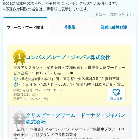
dodaに掲載中の求人を、応募数順にランキング形式でご紹介します。
【お任せする業務イメージ】
※応募数が同数の場合は、新着順に表示しています。
「トレーニー」担当業務：（１）
更新日：
2026/8/8（土）
「アシスタント」担当業務：（１・２）
「主任」担当業務：（１・２・３・４）
兵庫県
業種未経験歓迎
ファーストフード関連
■キャリアアップ（昇格）について：
トレーニー：社員評価表とMDP（プログラム）終了
アシスタント・主任：評価表終了（店長→エリアマネジャー→部
長承認）
それぞれ評価表があり、実務の中で常にご評価いただけます。申
コンパスグループ・ジャパン株式会社
請→試験などではないので、常日頃の業務をしっかりとご評価い
ただける環境です！
法務アシスタント（契約管理・業務改善）／世界最大級フードサー
ビス企業／年休126日・リモートOK
■「ステーキのどん」「しゃぶしゃぶどん亭」「フォルクス」の魅
＜勤務地詳細＞本社住所：東京都中央区築地5-5-12 浜離宮建設プラザ4F、5F勤務地最寄駅：都営大江戸線／築地市場駅受動喫煙対策：屋内全面禁煙変更の範囲：無
力：
＜予定年収＞420万円～600万円＜賃金形態＞日給月給制＜賃金内訳＞月額（基本給）：280,000円～410,000円/月20日間勤務想定＜想定月額＞280,000円～410,000円＜昇給有無＞有＜残業手当＞有＜給与補足＞※予定年収はあくまでも目安の金額であり、選考を通じて上下する可能性があります。また管理監督者区分での採用となった場合は、残業代の支給はございません。■賞与：年2回（夏季／固定1ケ月、冬季／業績賞与）■給与査定：年1回賃金はあくまでも目安の金額であり、選考を通じて上下する可能性があります。月給(月額)は固定手当を含めた表記です。
日本で最初に導入した「サラダバーシステム」や、レストランチ
掲載予定期間：
2026/7/23（木）
〜
ェーン初となる「ライスおかわり自由制度」など、お客様に心か
2026/10/21（水）
気になる
更新日：
2026/7/25（土）
ら喜んでいただけるようなサービスを提供し続けています。
■当社の展望：
クリスピー・クリーム・ドーナツ・ジャパン
国内外への積極的な出店と業態開発を通じて、2030年までにグル
株式会社
ープのグローバル売上1000億円を目標としています。そのため中
途採用に力を入れ、変革を起こせる人材を獲得し。新しい価値観
【広報・PR担当】マネージャー／マネージャー候補◆ブランドPR
の導入を進め、店舗数の拡大・新業態の開発・M＆Aなどを実行
企画実行・注目ブランドで長期就業可
し、企業の成長を目指します。