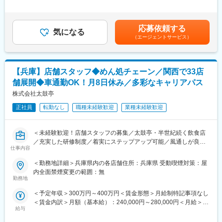
＞※上記年収は平均残業時間分（30時間／月）の想定残業代を含
評価は自己評価と他者２名の評価で明確に決まる為、公平性が担
・経営状態安定した会社＆システム化やオペレーションが整って
んだ金額です。※残業代は超過分を1分単位で100%支給します。※
保されています。また月に１度上長と面談を行い自身の評価を上
いる環境でマネジメントメインに集中できる環境で店長・マネー
ご経験・スキルによりオファー金額が変更となる場合がありま
げるためのサポートも行っています。
ジャー経験積んでいきたい！
応募依頼する
気になる
す。賃金はあくまでも目安の金額であり、選考を通じて上下する
実力があればキャリアアップも早く、32歳／入社7年目で150店舗
（エージェントサービス）
可能性があります。月給(月額)は固定手当を含めた表記です。
程を統括する営業部長になった社員もいます。
■業務内容：
また店長の先はSVのみならず、本社組織を含め個人の志向によっ
まずは「丸亀製麺」の店長として、以下業務に従事頂きます。
て制限無くキャリアが広がっています。
将来的にマネージャーとして複数店舗（イメージ5～7店舗）の管
【兵庫】店舗スタッフ◆めん処チェーン／関西で33店
理・運営などのマネジメント業務をお任せ
・売上管理
舗展開◆車通勤OK！月8日休み／多彩なキャリアパス
■連続休暇制度：
・スタッフ育成
株式会社太鼓亭
上期・下期に１回ずつ、有休と公休合わせて7連休以上を取得可
・シフト作成
（その他連休制度あり※2～3連休の取得可
※労務管理をメインに接客対応・調理業務・発注作業など、店舗運
正社員
転勤なし
職種未経験歓迎
業種未経験歓迎
※その間は別店舗の社員がヘルプでくるのでしっかりお休みを取得
営業務全般を担当します。
ができます。
【変更の範囲：会社の定める業務】
＜未経験歓迎！店舗スタッフの募集／太鼓亭・半世紀続く飲食店
■企業説明動画：https://youtu.be/9iixii7o7rI
／充実した研修制度／着実にステップアップ可能／風通しが良く
■研修体制
仕事内容
平均勤続年数は約20年！／マイカー通勤OK＞
充実した研修体制により着実にキャリアアップを目指せます
変更の範囲：本文参照
・集合研修（2日間）：経営理念や社内規定を学び、企業理解を深
＜勤務地詳細＞兵庫県内の各店舗住所：兵庫県 受動喫煙対策：屋
■業務内容
める
内全面禁煙変更の範囲：無
当社が展開している、「太鼓亭」「そば太鼓亭」「うどん食堂太
・基礎研修（3ヶ月間）：店舗デビュー前に基本をしっかりと身に
勤務地
鼓亭」「金比羅製製」のいずれかの店舗において、店長候補とし
付けます
＜予定年収＞300万円～400万円＜賃金形態＞月給制特記事項なし
て勤務していただきます。
・実地研修（1ヶ月～2ヶ月間／各エリアの教育指定店舗）：実際
＜賃金内訳＞月額（基本給）：240,000円～280,000円＜月給＞
※ご本人様の希望・居住地を考慮したうえで配属を決定します。
の店舗での営業を通じてスキルを磨きます
給与
240,000円～280,000円＜昇給有無＞有＜残業手当＞有＜給与補足
＞■年収内訳：月給＋賞与（年2回）■昇給：年1回■手当：交通費
■業務詳細