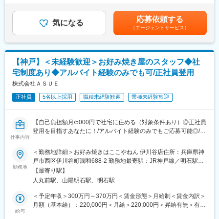
■キャリアパス：
全額支給、超過勤務手当、インセンティブ 他※モデル年収：27
入社後の1年間は、キッチン業務・ホール業務を中心に経験し、店
2028年3月までに国内1100店舗を目指しており、キャリアアップ
歳 店長⇒月給 28万円賃金はあくまでも目安の金額であり、選考
舗業務の基礎を固めていただきます。
の機会が豊富です。
応募依頼する
気になる
を通じて上下する可能性があります。月給(月額)は固定手当を含め
その後、徐々に他メンバーのシフト管理や教育などに携わり、マ
キャリアアップの例：
（エージェントサービス）
た表記です。
ネジメント業務に慣れていただきます。
・1年目：新店立ち上げの店長を経験
およそ3年で店長になることを目指していただきますが、経験者の
・2年目：マネージャーに昇進
方であれば、1年で店長になることも可能です。
・3年目：チーフマネージャーに抜擢
【神戸】＜未経験歓迎＞お好み焼き屋のスタッフ◆社
さらに社内公募に挑戦し、教育研修や商品開発、海外部門など他
■教育制度
部門で活躍することも可能です。
宅制度あり◆アルバイト経験のみでも可/正社員登用
入社後は充実したOJT制度や研修制度が多数あります。
株式会社ＡＳＵＥ
現場業務では、先輩社員がしっかりと丁寧に基礎から教えますの
で安心してください。
正社員
5名以上採用
職種未経験歓迎
業種未経験歓迎
変更の範囲：会社の定める業務
また、本社にて年に7～8回の研修もあり、基本的なオペレーショ
ンやマネジメントに関する内容について理解を深めることが可能
【自己負担額月/5000円で社宅に住める（対象条件あり）◎正社員
です。
登用を目指すあなたに！/アルバイト経験のみでもご応募可能◎/頑
仕事内容
張りたいお気持ちを評価するお人柄重視/安心の研修制度】
■組織構成
1店舗あたり20～30名のスタッフが在籍しており、10代～80代ま
＜勤務地詳細＞お好み焼きはここやねん 伊川谷店住所：兵庫県神
お好み焼き「ここやねん」のスタッフとして業務をお任せしま
で幅広い世代の方が活躍しています。
戸市西区伊川谷町潤和688-2 勤務地最寄駅：JR神戸線／明石駅受
す。ゆくゆくは店長としてご活躍いただく事を期待しておりま
アルバイト・パート勤務の方が9割を占め、和気あいあいとした雰
勤務地
動喫煙対策：敷地内喫煙可能場所あり変更の範囲：会社の定める
【最寄り駅】
す。
囲気で非常に風通しの良い社風となっております。
事業所
人丸前駅、山陽明石駅、明石駅
■業務内容：
■キャリアパス
＜予定年収＞300万円～370万円＜賃金形態＞月給制＜賃金内訳＞
・ホール
入社後は調理スキルや店舗運営に関わるスキルを身に付けていた
月額（基本給）：220,000円＜月給＞220,000円＜昇給有無＞有＜
・調理業務
だき、約3年をかけて店舗の経営管理責任者としての基礎を学んで
給与
残業手当＞有＜給与補足＞昇給：年1回 賞与：年2回【年収例】