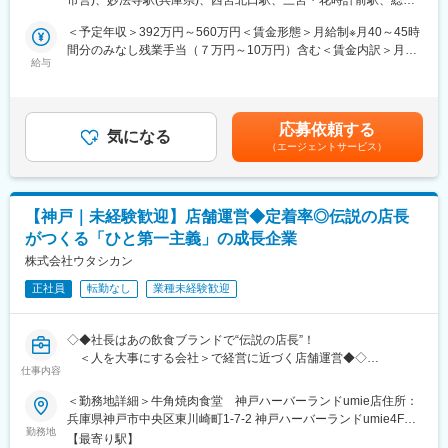
▼経験を積んだあとは原価計算・食材発注・売上管理などをお任
禁煙＜勤務地詳細3＞カスカード（西宮北口工場）住所：兵庫県西
370万円／入社2年
運動公園駅、西宮駅(ＪＲ線)
せいたします
宮市深津町6番58号 勤務地最寄駅：阪急神戸線／西宮北口駅受動
＜予定年収＞392万円～560万円＜賃金形態＞月給制※月40～45時
▼スタッフの採用・育成、メニュー開発などにも挑戦いただきま
喫煙対策：敷地内全面禁煙変更の範囲：会社の定める事業所
間分のみなし残業手当（７万円～10万円）含む＜賃金内訳＞月額
変更の範囲：会社の定める業務
す。
給与
（基本給）：210,000円～300,000円固定残業手当/月：70,000円
～100,000円（固定残業時間40時間0分/月）超過した時間外労働
※研修期間にはホールの業務など店舗全般の業務を経験していただ
の残業手当は追加支給＜月給＞280,000円～400,000円（一律手当
き、ゆくゆくは店長として店舗運営全般をお任せします。
を含む）＜昇給有無＞有＜残業手当＞有＜給与補足＞年齢や経験
応募依頼する
気になる
によって固定残業の時間が異なる年齢とご経験を考慮し給与決定
（エージェントサービス）
■入社後の流れ
店長やメニュー開発、店舗開発など、ご経験に応じて月給30～40
まずは研修として店舗全体を把握していただくため、ホール業務
万円以上のスタートも可能です！■昇給：年1回（10月)■賞与：年
を通じてお客様層やメニ ューの知識を身に付けていただきます。
2回（6月・12月）※昨年実績：2ヵ月分 賃金はあくまでも目安の
その後はキッチン業務に挑戦。調理のレパートリーを増やしてい
金額であり、選考を通じて上下する可能性があります。月給(月額)
【神戸｜未経験歓迎】店舗運営◆定着率◎伝説の店長
きましょう。できることが増えてきたら、スタッフ育成やシフト
は固定手当を含めた表記です。
がつくる「ひと第一主義」の成長企業
作成、売上管理、発注業務などの店長業務もお任せしていきま
す。
株式会社ウタシカン
正社員
転勤なし
業種未経験歓迎
■積極的にアイデアを発信できる環境
季節限定メニューや日替わり新メニューの考案、販促のイベント
企画など、企画から携われるチャンスも。「これがあればお客様
◇◆社長はあの飲食ブランドで“伝説の店長”！
に喜んでもらえそう！」といったあなたのアイデアがさらに魅力
＜人を大事にする会社＞で経営に近づく店舗運営◆◇
的なお店をつくります！
仕事内容
＼おすすめPOINT／
＜勤務地詳細＞牛角焼肉食堂 神戸ハーバーランドumie店住所：
■将来のキャリアパス
◆社長は元アルバイト→全国No.1店長の実績！現場発の育成力
兵庫県神戸市中央区東川崎町1-7-2 神戸ハーバーランドumie4F勤
経験に合わせて様々なキャリアアップが可能な当社では、ペペオ
◆評価項目は人としてのスタンスや数字面で細かく設定◎
勤務地
務地最寄駅：JR東海道・山陽線／神戸駅受動喫煙対策：敷地内喫
リオ以外の新店舗出店などにも携われます。現在、当社が特に力
【最寄り駅】
納得感のある評価で高いモチベーションと業界水準以上の定着