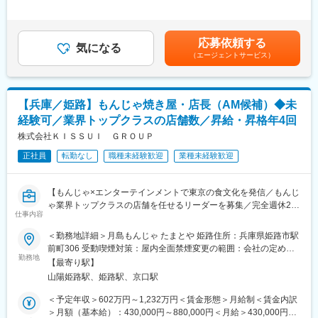
子の王将を★＞
は諸手当・残業時間を含む金額です。■昇給：年1回■賞与：年2回
革中。
王将の店長の裁量権は他の飲食企業の規模とは大きく異なりま
（7月、12月／過去実績2～3ヶ月）■モデル年収：3年目社員：
す。
551万円4年目副店長：605万円5年目店長：700万円賃金はあくま
■ブランドについて
調理・接客・スタッフ教育・集客企画・広告宣伝まで担当するこ
応募依頼する
気になる
でも目安の金額であり、選考を通じて上下する可能性がありま
◇町田商店
とにより、お客様の声を味付けやメニューに反映することができ
（エージェントサービス）
す。月給(月額)は固定手当を含めた表記です。
“ここから当社が始まった”キッカケとなるブランド。年数を経てオ
ます
ペレーションも確立し、通常業務以外にも学べる機会が多数！店
日本中にある王将はすべてが個性的。私たちと一緒にあなたらし
舗運営を学びたい方や接客が好きな方歓迎！
い餃子の王将を創り上げてください
【兵庫／姫路】もんじゃ焼き屋・店長（AM候補）◆未
◇豚山
■王将のキャリアパス：
経験可／業界トップクラスの店舗数／昇給・昇格年4回
ブランドクオリティの向上を見据え、成長・拡大の真っ最中の人
▼店舗スタッフ
株式会社ＫＩＳＳＵＩ ＧＲＯＵＰ
気ブランド！今後も着実な展開を計画しているから、「ブランド
接客や調理を中心に店舗業務を担当
をより大きくしていく過程に携わりたい！」という方も歓迎！
店舗で様々なメニュー調理を身に着けるため、料理人として技術
正社員
転勤なし
職種未経験歓迎
業種未経験歓迎
的なスキルUPもかなう！
変更の範囲：会社の定める業務
【もんじゃ×エンターテインメントで東京の食文化を発信／もんじ
▼副店長
ゃ業界トップクラスの店舗を任せるリーダーを募集／完全週休2日
発注やシフト管理など店舗運営に必要なスキルを取得。現場での
仕事内容
制／転勤なし】
OJT教育中心のため、一人一人の得意不得意に応じて育成サポー
トを行っています！
＜勤務地詳細＞月島もんじゃ たまとや 姫路住所：兵庫県姫路市駅
■募集背景：
前町306 受動喫煙対策：屋内全面禁煙変更の範囲：会社の定める
当社は「もんじゃ焼き」を単なる食事ではなく「東京文化を体験
▼店長※3～4年目安にしっかりスキルを付けた上で店長を目指し
勤務地
事業所
【最寄り駅】
できる観光業」と考えています。テーブルでの卓上調理を通し
ていきます。責任者として店舗運営・管理を担当いただきます。
山陽姫路駅、姫路駅、京口駅
て、視覚・嗅覚・聴覚・味覚を刺激し、楽しんでいただく。こう
※店長以降のキャリアはエリアMGR、管理部門、FC店のオーナー
した想いで提供する料理は、人種や国境を超えて多くの方に愛さ
として独立など様々なキャリアがございます。
＜予定年収＞602万円～1,232万円＜賃金形態＞月給制＜賃金内訳
れています。
※店長時の平均年収は792万円（一般社員平均：454万円）
＞月額（基本給）：430,000円～880,000円＜月給＞430,000円～