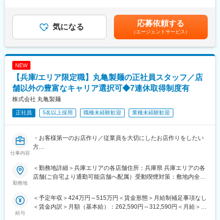
＞※上記年収は平均残業時間分（35時間／月）の想定残業代を含
・1年目：新店立ち上げの店長を経験
んだ金額です。※経験・スキルに応じてオファー金額が変動あり。
・2年目：マネージャーに昇進
■業務内容：【変更の範囲：会社の定める業務】
昇給：年2回（6月・12月）賞与：年2回（6月・12月）※別途、会
・3年目：チーフマネージャーに抜擢
「丸亀製麺」各店舗の店長候補としてお任せいたします。
応募依頼する
気になる
社業績によりインセンティブ制度あり賃金はあくまでも目安の金
さらに社内公募に挑戦し、教育研修や商品開発、海外部門など他
具体的には、
（エージェントサービス）
額であり、選考を通じて上下する可能性があります。月給(月額)は
部門で活躍することも可能です。
・調理、接客
固定手当を含めた表記です。
・スタッフの教育
■丸亀製麺の魅力：
・シフト作成
・お客様満足を第一に： 店長の評価は【売上/利益2割、お客様満
NEW
・品質管理、衛生管理
足8割】。お客様に喜んで頂くことを最優先に考えています。
地域のお客様に喜ばれる企画の立案＆実行などを、スタッフと協
【兵庫/エリア限定職】丸亀製麺の正社員スタッフ／店
・こだわりとぬくもり：ただチェーン店を増やすのではなく、店
力して行います。
舗以外の豊富なキャリア選択可◆7連休取得制度有
舗ごとの「こだわり」を重視し、人でしか提供できない「ぬくも
株式会社 丸亀製麺
り」を大切にしています。
■研修体制：
・店長本来の業務に集中できる環境：報告業務のシステム化やオ
充実した研修体制により着実にキャリアアップを目指せます
正社員
5名以上採用
職種未経験歓迎
業種未経験歓迎
ペレーションの改良を続け、店長が本来の業務に集中できる環境
・集合研修（2日間）：経営理念や社内規定を学び、企業理解を深
を整えています。
める
・基礎研修（3ヶ月間）：店舗デビュー前に基本をしっかりと身に
・お客様第一のお店作り／従業員を大切にしたお店作りをしたい
丸亀製麺での店長候補として、あなたのキャリアを大きく広げ、
付けます
方
成長してみませんか？
仕事内容
・実地研修（1ヶ月～2ヶ月間／各エリアの教育指定店舗）：実際
・売り上げ／利益よりお客様の幸せ。従業員の幸せ。を第一に考
の店舗での営業を通じてスキルを磨きます
える方
＜勤務地詳細＞兵庫エリアの各店舗住所：兵庫県 兵庫エリアの各
変更の範囲：会社の定める業務
・麺職人／ハピカン制度による取り組み／海外や本部へのキャリ
店舗(ご自宅より通勤可能店舗へ配属）受動喫煙対策：敷地内全面
■キャリアパス：
アアップなど店舗責任者以外のキャリア選択も豊富！
勤務地
禁煙変更の範囲：本文参照
2028年3月までに国内1100店舗を目指しており、キャリアアップ
＜予定年収＞424万円～515万円＜賃金形態＞月給制補足事項なし
の機会が豊富です。
■業務内容：【変更の範囲：会社の定める業務】
＜賃金内訳＞月額（基本給）：262,590円～312,590円＜月給＞
キャリアアップの例：
「丸亀製麺」の社員として、以下業務に従事頂きます。
給与
262,590円～312,590円＜昇給有無＞有＜残業手当＞有＜給与補足
・1年目：新店立ち上げの店長を経験
・調理、接客