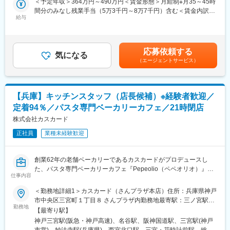
須磨パティオ 勤務地最寄駅：神戸市営地下鉄線／名谷駅受動
＜予定年収＞364万円～490万円＜賃金形態＞月給制※月35～45時
り、“人を育てる”という価値で組織に貢献することができます。
▼生地の仕込み：小麦粉やイースト菌、水、塩などを混ぜてこね
喫煙対策：敷地内全面禁煙変更の範囲：会社の定める事業所
間分のみなし残業手当（5万3千円～8万7千円）含む＜賃金内訳＞
多様なキャリアパスがあるからこそ、自分に合った役割や働き方
ていきます。その日の気温や湿度などを考えて生地を作ることが
給与
月額（基本給）：207,000円～263,000円固定残業手当/月：
を見つけやすく、長く安心して活躍できる環境です。それぞれの
ポイント。
53,000円～87,000円（固定残業時間35時間0分/月）超過した時間
強みを活かしながら、やりがいを実感できるフィールドが広がっ
▼分割：何をいくつ作るのかを確認し、生地をカット。大きさを
外労働の残業手当は追加支給＜月給＞260,000円～350,000円（一
ています。
均一にすることがポイント。
律手当を含む）＜昇給有無＞有＜残業手当＞有＜給与補足＞＜学
応募依頼する
▼成型：食パンなら金型に入れたり、クロワッサンなら巻いた
気になる
校卒業より3年以内＞月給25万円～30万円+賞与月給には30～40
■当ポジションの特徴：
（エージェントサービス）
り、メロンパンならビスケット生地でくるんだり、クリームパン
時間分のみなし残業手当（4万5,000円～6万8,000円）含む●給与
◎休みを取りやすく、長く働ける環境
やあんぱんなどは包あんしたり…。生地を傷つけない正確性とス
欄補足年齢や経験によって、上記の幅内にて固定残業代の相当時
完全週休二日制（シフト制）で健康休暇・誕生日休暇など、たっ
ピードがポイント。
間や金額が異なる超過分は、別途支給年齢や経験を考慮し、当社
ぷり休める環境です。
▼焼き：パンの種類によって、焼き方はさまざま。例えばフラン
規程により決定賃金はあくまでも目安の金額であり、選考を通じ
◎長く働いて欲しいという気持ちを込めて高収入スタート
【兵庫】キッチンスタッフ（店長候補）※経験者歓迎／
スパンや食パンなどはじっくり長時間焼きますが、あんぱんやク
て上下する可能性があります。月給(月額)は固定手当を含めた表記
勤続3年以上で1万円、5年以上で2万円UPする仕組みもありま
定着94％／パスタ専門ベーカリーカフェ／21時閉店
リームパンなどは高温で一気に焼き上げるのがポイント！
です。
す。年功序列ではなく、成果をフェアに評価し給与に還元してい
株式会社カスカード
ます。
■ゆくゆくは：創業半世紀余のなかで培ってきた製パンノウハウ
正社員
業種未経験歓迎
や、配合・レシピを学び、仕込み、成形、窯など、製パンの全工
変更の範囲：会社の定める業務
程の技術を習得していただきます。技術と知識両面での製パン技
術者を目指してください。一定以上の技術と知識を得たら、自ら
創業62年の老舗ベーカリーであるカスカードがプロデュースし
のアイデアをパン（商品）という形に具現化して新商品開発にも
た、パスタ専門ベーカリーカフェ『Pepeolio（ペペオリオ）』に
挑戦してください。入社後5年を目標に、一人前を目指しましょ
仕事内容
て、キッチンスタッフとして調理業務やマネジメント業務をお任
う。
せします。【変更の範囲：企業の定める業務】
＜勤務地詳細1＞カスカード（さんプラザ本店）住所：兵庫県神戸
市中央区三宮町１丁目８ さんプラザ内勤務地最寄駅：三ノ宮駅受
■モデル年収：
■お任せする業務内容
勤務地
動喫煙対策：敷地内全面禁煙＜勤務地詳細2＞五穀七福（名谷店）
590万円／入社18年
【最寄り駅】
▼キッチン業務（ソースの仕込み・パスタ・カフェ・デザートメ
住所：兵庫県神戸市須磨区中落合2丁目2-1 須磨パティオ 勤務
470万円／入社10年
神戸三宮駅(阪急・神戸高速)、名谷駅、阪神国道駅、三宮駅(神戸
ニューの調理）
地最寄駅：神戸市営地下鉄線／名谷駅受動喫煙対策：敷地内全面
410万円／入社5年
市営)、妙法寺駅(兵庫県)、西宮北口駅、三宮・花時計前駅、総合