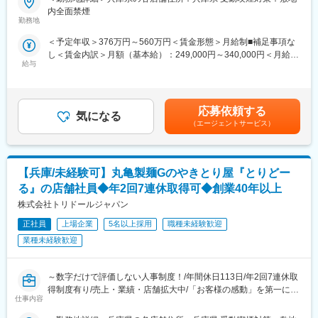
■業務内容：【変更の範囲：無】
地域の子ども食堂への食材提供支援にも取り組んでいます。
内全面禁煙
丸亀製麺で有名な当社グループですが、「とりどーる」はグルー
勤務地
プの中でも最も歴史あるブランドです。
今は100店舗・売上高100億円という「チャレンジ100」をテーマ
＜予定年収＞376万円～560万円＜賃金形態＞月給制■補足事項な
に出店を加速中。
し＜賃金内訳＞月額（基本給）：249,000円～340,000円＜月給＞
■仕事内容：
共に店舗をつくる仲間を増やすことが最重要です。
給与
249,000円～340,000円＜昇給有無＞有＜残業手当＞有＜給与補足
研修を経て「とりどーる」の店長として、店舗の管理運営をお任
＞※上記年収は平均残業時間分（30時間／月）の想定残業代を含
せします。
＜入社後の業務＞
んだ金額です。※経験・スキルに応じてオファー金額が変動あり。
・開店準備
接客・調理からスタートし、少しずつマネジメント経験を積んで
※残業代は1分単位で100%支給■昇給・賞与：年2回（6月・12
・仕込み・調理
応募依頼する
いただきます。
気になる
月）■インセンティブ制度：年2回※業績連動・昨年度支給実績2回
・接客
・ホール／キッチン業務
（エージェントサービス）
賃金はあくまでも目安の金額であり、選考を通じて上下する可能
・スタッフの教育
・スタッフ教育、シフト管理
性があります。月給(月額)は固定手当を含めた表記です。
・衛生管理
・売上・原価管理
・売上計画の立案・管理
・販促企画、店舗改善
【兵庫/未経験可】丸亀製麺Gのやきとり屋『とりどー
・新メニューやキャンペーンなどの新たな施策立案
店長の裁量も大きく、店長発案のメニューが全店で採用された
る』の店舗社員◆年2回7連休取得可◆創業40年以上
【配属組織について】
り、店舗イベントの企画運営にも携われます。
1店舗あたり約20名。学生～主婦まで幅広いメンバーが在籍して
株式会社トリドールジャパン
います。
■研修制度について：
正社員
上場企業
5名以上採用
職種未経験歓迎
特徴は「人を大事にする文化」。
・入社後／集合研修（現在はリモートにて実施）
評価項目では店舗の売り上げだけでなく、売り上げがつくられた
業種未経験歓迎
まずは当社グループの企業理解を深める為に、座学にて経営理念
プロセスの行動や数値まで評価に入るため、頑張りや成果が見え
や社内規定等について学びます。
る化される仕組みです。
・約半年程度／実店舗での研修
～数字だけで評価しない人事制度！/年間休日113日/年2回7連休取
キャリアも明確で、スタッフ→店長→エリアマネージャーへ。
実際の営業店舗へ仮配属、店店を目指して、調理・接客・労務管
得制度有り/売上・業績・店舗拡大中/「お客様の感動」を第一に考
早期昇格も珍しくありません。
仕事内容
理・衛生管理・店舗運営のノウハウを学びます。
えて、店舗運営ができる～
変更の範囲：会社の定める業務