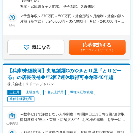
地域の子ども食堂への食材提供支援にも取り組んでいます。
【最寄り駅】
納得感のある評価で高いモチベーションと業界水準以上の定着
場所あり変更の範囲：会社の定める事業所
鳴尾・武庫川女子大前駅、甲子園駅、久寿川駅
率！
今は100店舗・売上高100億円という「チャレンジ100」をテーマ
◆子ども食堂支援など地域貢献も◎誇りを持って働ける
＜予定年収＞370万円～500万円＜賃金形態＞月給制＜賃金内訳＞
に出店を加速中。
月額（基本給）：240,000円～357,000円＜月給＞240,000円～
共に店舗をつくる仲間を増やすことが最重要です。
【業務概要】
給与
357,000円＜昇給有無＞有＜残業手当＞有＜給与補足＞■昇給：年
有名ブランド（ケンタッキー/ピザハット/牛角など）をフランチャ
1回（4月）■賞与：年2回、過去実績1.8か月分■残業手当：有■永
＜入社後の業務＞
イズ展開する当社で、店舗運営をお任せします。
年勤続表彰（10年、20年ごとに金一封）■年収補足：★店長の平
接客・調理からスタートし、少しずつマネジメント経験を積んで
均年収：514万7000円賃金はあくまでも目安の金額であり、選考
いただきます。
応募依頼する
創業から一貫して「ひと第一主義」。
気になる
を通じて上下する可能性があります。月給(月額)は固定手当を含め
・ホール／キッチン業務
（エージェントサービス）
アルバイト出身の社長自身が、現場で人の成長が売上につながる
た表記です。
・スタッフ教育、シフト管理
ことを体感してきたからこそ、“人に投資する経営”を徹底していま
・売上・原価管理
す。
・販促企画、店舗改善
【兵庫/未経験可】丸亀製麺Gのやきとり屋『とりどー
「働く仲間も、お客様も、関わる企業も「ひと」だからこそ、
【配属組織について】
る』の店長候補◆年2回7連休取得可◆創業40年越
お互いを尊重し、共に成長し、関わる全ての「ひと」が幸せにな
1店舗あたり約20名。学生～主婦まで幅広いメンバーが在籍して
る。
株式会社トリドールジャパン
います。
その幸せと感動をつくる企業となりたい」
特徴は「人を大事にする文化」。
正社員
上場企業
5名以上採用
職種未経験歓迎
そんな社長の人柄や考え方に惹かれ、同業他社や本部から入社す
評価項目では店舗の売り上げだけでなく、売り上げがつくられた
業種未経験歓迎
る経営層も多数。
プロセスの行動や数値まで評価に入るため、頑張りや成果が見え
想いは社内制度にも落とし込まれ、
る化される仕組みです。
従業員がモチベーションを維持できる評価制度や仕組みが豊富。
キャリアも明確で、スタッフ→店長→エリアマネージャーへ。
～数字だけで評価しない人事制度！/年間休日113日/年2回7連休取
離職率は業界平均の約2分の1倍になるまでに成長しました。
早期昇格も珍しくありません。
得制度有り/売上・業績・店舗拡大中/「お客様の感動」を第一に考
ブランドごとに実施される大会も積極的に参加し多くの受賞実績
仕事内容
えて、店舗運営ができる～
があります。
変更の範囲：会社の定める業務
さらに「ひと」への想いは社外へも。
＜勤務地詳細＞兵庫県の各店舗住所：兵庫県 受動喫煙対策：敷地