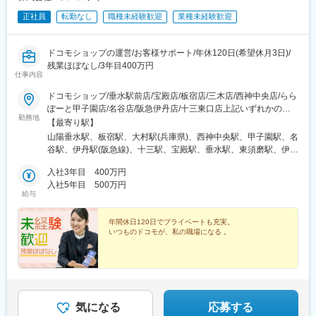
正社員
転勤なし
職種未経験歓迎
業種未経験歓迎
ドコモショップの運営/お客様サポート/年休120日(希望休月3日)/
残業ほぼなし/3年目400万円
仕事内容
ドコモショップ/垂水駅前店/宝殿店/板宿店/三木店/西神中央店/らら
ぽーと甲子園店/名谷店/阪急伊丹店/十三東口店上記いずれかの店
勤務地
舗での勤務をお願いいたします。※勤務地は希望を考慮して決定い
【最寄り駅】
たします。【本社アクセス】★住所→兵庫県神戸市中央区 東川崎
山陽垂水駅、板宿駅、大村駅(兵庫県)、西神中央駅、甲子園駅、名
町1-7-4 ダイヤニッセイビル21F◆神戸市営海岸線 ハーバーランド
谷駅、伊丹駅(阪急線)、十三駅、宝殿駅、垂水駅、東須磨駅、伊丹
駅 徒歩4分◆山陽本線 神戸駅 徒歩5分◆神戸高速鉄道東西線 高速
駅(福知山線)
神戸駅 徒歩8分
入社3年目 400万円
入社5年目 500万円
給与
年間休日120日でプライベートも充実。
いつものドコモが、私の職場になる 。
気になる
応募する