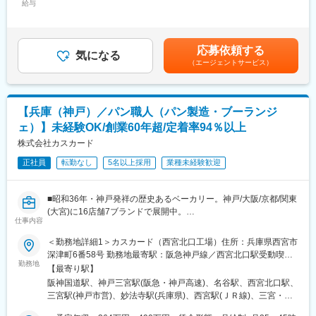
国内外に店舗を展開し、海外進出にも成功。瞬く間に業界トップ
＜独立支援制度あり★＞
給与
880,000円＜昇給有無＞有＜残業手当＞有＜給与補足＞※給与詳細
クラスの店舗数に成長しました。今後は北米やハワイ・アジア諸
フランチャイズ店舗オーナーとして「経営者」になることも！す
は経験・能力等を考慮の上、決定します。■昇給・昇格：年4回
国・ヨーロッパなどでの展開も計画中。成長フェーズの今、店舗
でに200名以上の社員が「経営者」として活躍中！
（2月・5月・8月・11月）■賞与：年2回（3月・9月）■年収
を任せられる店長候補を募集します。
例：・1076万円（部長／入社6年目／38歳）・874万円（ブロッ
応募依頼する
■王将の「画期的な」働き方：
気になる
クマネージャー／入社4年目／35歳）・628万円（店長／入社2年
（エージェントサービス）
■業務内容：
・残業月20H程度
目／26歳）賃金はあくまでも目安の金額であり、選考を通じて上
まずは接客・調理を習得し、その後は店舗運営全般をお任せしま
・有給取得日数は平均8.3日！連休取りやすく、年に何回も旅行に
下する可能性があります。月給(月額)は固定手当を含めた表記で
す。
行っている店長などもいます。
す。
※最短3ヶ月で店長にステップアップいただけます。
・従業員数は店舗平均16名で学べる＆無理なく働ける環境！「平
【兵庫（神戸）／パン職人（パン製造・ブーランジ
＜具体的には＞
均勤続年数は11.3年」で「離職率1桁」の安定就業が叶う環境です
ェ）】未経験OK/創業60年超/定着率94％以上
・接客／調理
◎
・売上管理／仕入れ
株式会社カスカード
・スタッフ育成／シフト管理
■王将の「独自の研修制度」でスキルアップ！
正社員
転勤なし
5名以上採用
業種未経験歓迎
・メニュー開発／販促企画 など
●王将調理道場：調理技術や知識向上の研修です。調理師免許取得
の補助もあり、学びながら資格・スキルを身につけられます。
■研修制度：
●王将アカデミー：店舗・人材マネジメントの研修です。店舗運営
■昭和36年・神戸発祥の歴史あるベーカリー。神戸/大阪/京都/関東
基礎から丁寧に教育するので、未経験の方もご安心ください。
や人材マネジメントについて学べるプログラムです。
(大宮)に16店舗7ブランドで展開中。
入社後は「ビジネスマナー研修」・「オペレーション研修」・
仕事内容
【変更の範囲：企業の定める業務】
「豊洲市場研修」など、充実した研修をご用意しております。も
変更の範囲：本文参照
■未経験でも安心：◎未経験から本物のパンづくりが学べます。前
＜勤務地詳細1＞カスカード（西宮北口工場）住所：兵庫県西宮市
んじゃの歴史や技術、創作メニュー開発まで幅広く学べます。
職が営業や販売員など、まったくの未経験だった先輩たちが一人
深津町6番58号 勤務地最寄駅：阪急神戸線／西宮北口駅受動喫煙
前になっているのは、本物のパンづくりを学べるから。専門学校
勤務地
対策：敷地内全面禁煙＜勤務地詳細2＞カスカード（さんプラザ本
■キャリアパス：
【最寄り駅】
などに通っていなくても大丈夫。あなたも未経験からパンづくり
店）住所：兵庫県神戸市中央区三宮町１丁目８ さんプラザ内勤務
店舗運営のキャリアは、店長・エリアマネージャー・ブロックマ
阪神国道駅、神戸三宮駅(阪急・神戸高速)、名谷駅、西宮北口駅、
のプロをめざしませんか。
地最寄駅：三ノ宮駅受動喫煙対策：敷地内全面禁煙＜勤務地詳細3
ネージャーとして組織を拡大していく道だけではありません。当
三宮駅(神戸市営)、妙法寺駅(兵庫県)、西宮駅(ＪＲ線)、三宮・花
＞五穀七福（名谷店）住所：兵庫県神戸市須磨区中落合2丁目2-1
社には、人材育成に特化した「教育チーム」というキャリアもあ
時計前駅、総合運動公園駅
■パンのつくり方