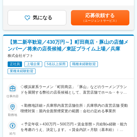
頂きます。
年収389万円 入社3年目ジュニア店長（月給24万+役職手当4万+賞
■入社後の流れ： ＼未経験でも安心／
その後は、店舗での現場経験を活かし、複数の店舗指導（エリア
与）年収421万円 入社4年目ミドル店長(月給26万+役職手当4.7万
研修（原則OJT）が充実しており、日々の業務からビジネスマナ
マネージャー）、新業態の開発、商品開発、店舗開発、など様々
+家族手当1万+賞与）年収506万円 入社6年目SV(月給29.9万+役職
応募依頼する
ーに至るまで、担当トレーナーが丁寧にお教えします。入社後は
な分野でスペシャリストとして活躍できる環境がございます。
気になる
手当7.3万+家族手当1万+賞与）賃金はあくまでも目安の金額であ
（エージェントサービス）
店舗配属ですが、トレーナーが直接訪問しフォローしますのでご
り、選考を通じて上下する可能性があります。月給(月額)は固定手
安心ください！
■働きやすい環境
当を含めた表記です。
月の平均残業時間は20時間程度であり、夜勤も発生しません。
■店舗の雰囲気：
また、自宅から通える範囲の配属になることに加え、転居を伴う
【第二新卒歓迎／430万円～】町田商店・豚山の店舗メ
店舗の構成は基本、店長(社員)とアルバイトの構成です。
異動も発ししないため、長期的に就業しやすい環境が整っていま
ンバー／将来の店長候補／東証プライム上場／兵庫
年齢構成などは店舗によって異なります。
す。
社員とアルバイトの垣根なく一体感をもって働く社風であり、経
株式会社ギフト
平均勤続年数は約20年です。
営会議にアルバイトから参加。誰か一人に負担のかからない働き
正社員
上場企業
5名以上採用
職種未経験歓迎
やすい環境です！
■お客様の層
業種未経験歓迎
当社の展開している店舗の地域・商品の特性上、お客様はファミ
■キャリアアップ：
リー層や高齢者の方がメインになります。
ジュニア店長→ミドル店長→シニア店長→スーパーバイザー
そのため、穏やかな雰囲気の方が多く非常に接客もしやすい環境
◇横浜家系ラーメン「町田商店」「豚山」などのラーメンブラン
（SV）
です。
ドを展開する弊社の店長候補として、直営店舗でホール・キッチ
頑張り次第でキャリアアップも可能◎
仕事内容
ン業務をご担当いただきます。
変更の範囲：会社の定める業務
◇店長候補として配属後、店舗運営業務を行っていただきなが
■評価制度：
＜勤務地詳細＞兵庫県内直営店舗住所：兵庫県内の直営店舗 受動
ら、人財育成・教育、売上管理や店舗運営・マネジメント業務を
SVが日頃の仕事ぶりを評価します。
喫煙対策：屋内全面禁煙変更の範囲：会社の定める事業所
学んでいただきます。
勤務地
接客サービスオペ、調理オペ、管理知識の確認などと項目ごとに
分かれており、できるようになったらチェックシートに〇をつけ
＜予定年収＞430万円～500万円＜賃金形態＞月給制※経験・能力
■株式会社ギフトのここがスゴイ！
ていきます。
を考慮のうえ、決定します。＜賃金内訳＞月額（基本給）：
＜同社について＞
すべて埋めることができ承認を得たら昇格となります。
給与
218,600円～245,000円その他固定手当/月：5,000円固定残業手当/
◇「横浜家系ラーメン 町田商店」を始め、国内874店舗以上・海