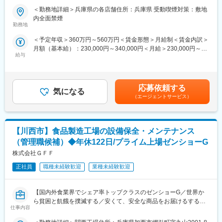
■業務内容：【変更の範囲：会社の定める業務】
入社後1～2日後には、集合研修が行われます。（現在はリモート
＜勤務地詳細＞兵庫県の各店舗住所：兵庫県 受動喫煙対策：敷地
揚げたての天ぷらに特化したチェーン店「天ぷら定食まきの」の
で実施）
内全面禁煙
社員を募集します。
その後、実際の営業店舗に仮配属され、店長を目指して調理、接
勤務地
急成長中のため増員募集となります。
客、労務管理、衛生管理、店舗運営のノウハウを学びます。数値
＜予定年収＞360万円～560万円＜賃金形態＞月給制＜賃金内訳＞
マネジメントの手法や店舗スタッフとの関わり方など、実践的な
月額（基本給）：230,000円～340,000円＜月給＞230,000円～
■業務詳細：
スキルも身につけることができます。
給与
340,000円＜昇給有無＞有＜残業手当＞有＜給与補足＞※残業代は
・開店準備
1分単位で100%支給■昇給・賞与：年2回（6月・12月）■インセ
・仕込み・調理
■配属・転勤について：
ンティブ制度：年2回※業績連動・昨年度支給実績2回【年収例】
・接客
現在の出店割合の大部分が関西エリアに集中しているため、初回
805万円/エリアマネージャー・入社7年目640万円/マネージャー・
・スタッフの教育
配属から当面は関西圏内での勤務を想定しています。
応募依頼する
気になる
入社4年目480万円/店長・入社1年目賃金はあくまでも目安の金額
・衛生管理
（エージェントサービス）
であり、選考を通じて上下する可能性があります。月給(月額)は固
・売上計画の立案・管理
■キャリアパス：
定手当を含めた表記です。
・新メニューやキャンペーンなどの新たな施策立案
実力があればキャリアアップも早く、32歳/入社7年目で150店舗
程を統括する営業部長になった社員もいます。店長の先は複数店
【川西市】食品製造工場の設備保全・メンテナンス
■働き方：
舗管理のマネージャーのみならず、本社を含め個人の志向によっ
年間休日113日※月7～10日、その他会社指定日がお休みとなりま
て制限無くキャリアが広がります。
（管理職候補）◆年休122日/プライム上場ゼンショーG
す。
株式会社ＧＦＦ
※2～3連休も可能
■当社ハピカン経営の実践：
※年2回7連休以上を取得できる「連続休暇取得制度」もありま
正社員
職種未経験歓迎
業種未経験歓迎
ハピカン経営を実践し、以下のような取り組み・制度を導入
す。
・継続的なベースアップ：従業員一人平均22,024円の賃上げを実
弊社で働く社員には仕事とプライベートを両立し、生産性を上げ
施
【国内外食業界でシェア率トップクラスのゼンショーG／世界か
ていただきたいと考えております。
・家族食堂：お子さまの食事をサポートします（1人：月最大
ら貧困と飢餓を撲滅する／安くて、安全な商品をお届けるするた
5,000円）
仕事内容
めの根幹／年間休日122日】
■研修について：
・児童教育手当：第１子月9,000円、第２子月7,500円、第３子月
グル-プ店舗向けの食材や外販製品の食品製造工場のサービスエン
入社後1～2日後には、集合研修が行われます。（現在はリモート
4,000円