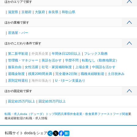
ほかのエリアで探す
滋賀県
京都府
大阪府
奈良県
和歌山県
ほかの業種で探す
居酒屋・バー
ほかのこだわり条件で探す
第二新卒歓迎
外資系企業
年間休日120日以上
フレックス勤務
管理職・マネジャー
英語を活かす
学歴不問
転勤なし（勤務地限定）
服装自由
女性活躍
社宅・家賃補助制度
上場企業
中国語を活かす
退職金制度
残業20時間未満
完全週休2日制
職種未経験歓迎
土日祝休み
原則定時退社
海外出張あり
U・Iターン支援あり
ほかの固定給で探す
固定給25万円以上
固定給35万円以上
転職・求人doda（デューダ）トップ
関西
兵庫県
外食産業・飲食業界
ファーストフード関連
業
種未経験歓迎の転職・求人情報
転職サイト dodaをシェア