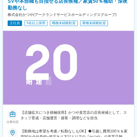
SVや本部職も目指せる店長候補／家賃50％補助・深夜
勤務なし
株式会社かつや(アークランドサービスホールディングスグループ)
正社員
5名以上採用
職種未経験歓迎
業種未経験歓迎
【店舗拡大につき積極採用】かつや直営店の店長候補として、ス
タッフ育成・店舗運営・接客・調理などを担当
仕事内容
【勤務地は希望を考慮／転勤なしもOK】◆引越し費用100％＆家
賃50％会社負担※規定あり下記エリアの『かつや』の直営店舗＼