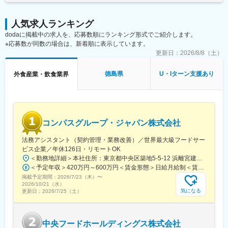
駅、新鵜沼駅、近鉄四日市駅、大崎駅、北参道駅、上野広小路
桑名駅、津駅、名張駅、白子駅、寒河江駅、酒田駅、天童駅、さ
駅、浅草駅、東日本橋駅、新宿西口駅、立川南駅、小伝馬町駅、
くらんぼ東根駅、赤湯駅、下関駅、大月駅、韮崎駅、富士山駅、
末広町駅(東京都)、高津駅(神奈川県)、国道駅、京成八幡駅、大神
人気求人ランキング
草津駅(滋賀県)、大津駅、長浜駅、国分駅(鹿児島県)、湯沢駅、糸
宮下駅、近鉄名古屋駅、岐阜羽島駅、鵜沼宿駅
dodaに掲載中の求人を、応募数順にランキング形式でご紹介します。
魚川駅、越後湯沢駅、京急久里浜駅、鶴ケ峰駅、茅ケ崎駅、秦野
※応募数が同数の場合は、新着順に表示しています。
駅、三沢駅(青森県)、伊東駅、伊豆長岡駅、伊豆急下田駅、掛川
駅、焼津駅、熱海駅、磐田駅、富士宮駅、新富士駅(静岡県)、加賀
更新日：
2026/8/8（土）
温泉駅、七尾駅、小松駅、旭駅(千葉県)、館山駅、四街道駅、北習
志野駅、袖ケ浦駅、東金駅、茂原駅、流山おおたかの森駅、河内
徳島県
U・Iターン支援あり
外食産業・飲食業界
長野駅、富田林駅、日田駅、中佐世保駅、大村駅(長崎県)、諫早
駅、伊那市駅、駒ケ根駅、上田駅、須坂駅、日暮里駅(舎人ライナ
ー)、昭島駅、二子玉川駅、ひばりケ丘駅(東京都)、秋葉原駅、東
久留米駅、東大和市駅、京王八王子駅、武蔵境駅、福生駅、立川
南駅、大泉学園駅、鳴門駅、鹿沼駅、真岡駅、栃木駅、西那須野
コンパスグループ・ジャパン株式会社
駅、大谷向駅、筒井駅、大和高田駅、天理駅、学園前駅(奈良県)、
氷見駅、武生駅、鯖江駅、敦賀駅、直方駅、博多南駅、いわき
法務アシスタント（契約管理・業務改善）／世界最大級フードサー
駅、二本松駅、福島駅(福島県)、別府駅(兵庫県)、滝野駅、フラワ
ビス企業／年休126日・リモートOK
ータウン駅、名谷駅、播州赤穂駅、篠山口駅、宝塚駅、豊岡駅(兵
＜勤務地詳細＞本社住所：東京都中央区築地5-5-12 浜離宮建設プラザ4F、5F勤務地最寄駅：都営大江戸線／築地市場駅受動喫煙対策：屋内全面禁煙変更の範囲：無
庫県)、東室蘭駅、浜松駅、宮城野通駅、甲府駅、常滑駅、倉敷市
＜予定年収＞420万円～600万円＜賃金形態＞日給月給制＜賃金内訳＞月額（基本給）：280,000円～410,000円/月20日間勤務想定＜想定月額＞280,000円～410,000円＜昇給有無＞有＜残業手当＞有＜給与補足＞※予定年収はあくまでも目安の金額であり、選考を通じて上下する可能性があります。また管理監督者区分での採用となった場合は、残業代の支給はございません。■賞与：年2回（夏季／固定1ケ月、冬季／業績賞与）■給与査定：年1回賃金はあくまでも目安の金額であり、選考を通じて上下する可能性があります。月給(月額)は固定手当を含めた表記です。
駅、佐賀駅、飯能駅、米原駅、本厚木駅、木更津駅、岸和田駅、
掲載予定期間：
2026/7/23（木）
〜
泉佐野駅、飯田駅(長野県)、米子駅、篠崎駅、渋谷駅、武蔵小山
2026/10/21（水）
駅、池袋駅、徳島駅、会津若松駅、鶴ケ島駅、京都駅、横川駅、
気になる
更新日：
2026/7/25（土）
黒井駅(新潟県)、蒲田駅、野町駅、青森駅、和泉府中駅、鳥取駅、
出雲市駅、松江駅、月島駅、小山駅、九大学研都市駅、帯広駅、
三河安城駅、犬山駅、小牧駅、新瑞橋駅、今治駅、一ノ関駅、久
中央フードホールディングス株式会社
喜駅、松阪駅、米沢駅、岩国駅、近江八幡駅、海老名駅(相鉄・小