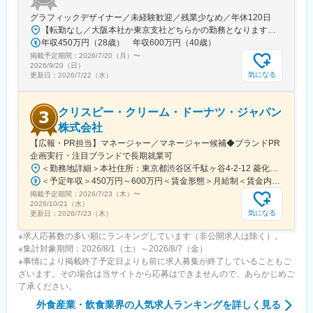
田急)、大和駅(神奈川県)、八戸駅、島田駅(静岡県)、千葉ニュータ
グラフィックデザイナー／未経験歓迎／残業少なめ／年休120日
ウン中央駅、八千代緑が丘駅、岩見沢駅、苫小牧駅、宇都宮駅、
【転勤なし／大阪本社か東京支社どちらかの勤務となります】★大阪本社大阪府大阪市福島区野田2-14-10★東京支社東京都千代田区丸の内1-1-3 日本生命丸の内ガーデンタワーB1※受動喫煙対策：敷地内禁煙
甲子園駅、古川駅、八潮駅、国分寺駅、秋津駅、日野駅(東京都)、
年収450万円（28歳） 年収600万円（40歳）
津島駅、大街道駅、研究学園駅、荒川沖駅、大船渡駅、名鉄岐阜
掲載予定期間：
2026/7/20（月）
〜
駅、花畑町駅、福山駅、若葉駅、春日部駅、小手指駅、北朝霞
2026/9/20（日）
駅、和光市駅、鹿児島中央駅、横手駅、燕三条駅、新潟駅、小田
気になる
更新日：
2026/7/22（水）
原駅、相模原駅、平塚駅、静岡駅、市川駅、幸谷駅、香里園駅、
江坂駅、坂ノ市駅、別府駅(大分県)、亀戸駅、虎ノ門駅、三鷹駅、
クリスピー・クリーム・ドーナツ・ジャパン
武蔵小金井駅、飯田橋駅、阿佐ケ谷駅、北千住駅、聖蹟桜ケ丘
駅、調布駅、府中駅(東京都)、押上駅、高岡駅、福井駅、春日原
株式会社
駅、小倉駅(福岡県)、おもろまち駅、鎌倉駅、枚方市駅、旭川駅、
【広報・PR担当】マネージャー／マネージャー候補◆ブランドPR
新さっぽろ駅、小樽駅、函館駅前駅、富良野駅、人吉温泉駅、大
企画実行・注目ブランドで長期就業可
小路駅、若江岩田駅、千里中央駅(大阪モノレール)、三ノ輪橋駅、
＜勤務地詳細＞本社住所：東京都渋谷区千駄ヶ谷4-2-12 菱化代々木ビル7F受動喫煙対策：屋内全面禁煙変更の範囲：会社の定める事業所（リモートワーク含む）
伊勢市駅、成田駅、五島町駅、岩村田駅、志村三丁目駅、京急川
＜予定年収＞450万円～600万円＜賃金形態＞月給制＜賃金内訳＞月額（基本給）：345,000円～460,000円＜月給＞345,000円～460,000円＜昇給有無＞有＜残業手当＞無＜給与補足＞※上記はあくまでも目安であり、前職考慮・習熟度等により異なります。■業績連動賞与あり賃金はあくまでも目安の金額であり、選考を通じて上下する可能性があります。月給(月額)は固定手当を含めた表記です。
崎駅、三島広小路駅、名鉄一宮駅、駅前駅、西塩釜駅、長岡京
掲載予定期間：
2026/7/23（木）
〜
駅、西桐生駅、山頂駅(千光寺山)、高松築港駅、桑名駅、上大月
2026/10/21（水）
駅、上栄町駅、久里浜駅、新下田駅、習志野駅、富田林西口駅、
気になる
更新日：
2026/7/23（木）
日田市役所前駅、佐世保中央駅、伊那北駅、日暮里駅、二子新地
※求人応募数の多い順にランキングしています（非公開求人は除く）。
駅、末広町駅(東京都)、八王子駅、東福生駅、立川駅、高田駅(奈
※集計対象期間：2026/8/1（土）～2026/8/7（金）
良県)、たけふ新駅、西鯖江駅、筑豊直方駅、曽根田駅、宝塚南口
※事情により掲載終了予定日よりも前に求人募集が終了していることもご
駅、新浜松駅、仙台駅、倉敷駅、東飯能駅、神泉駅、西小山駅、
ざいます。その場合は当サイトから応募はできませんので、あらかじめご
眉山ロープウェイ山麓駅、七条駅、横川駅(広島県)、京急蒲田駅、
了承ください。
電鉄出雲市駅、勝どき駅、小牧口駅、呼続駅、海老名駅(相模線)、
宇都宮駅東口駅、鳴尾・武庫川女子大前駅、新秋津駅、県庁前駅
外食産業・飲食業界
の人気求人ランキングを詳しく見る
(愛媛県)、岐阜駅、辛島町駅、八木崎駅、朝霞台駅、鹿児島中央駅