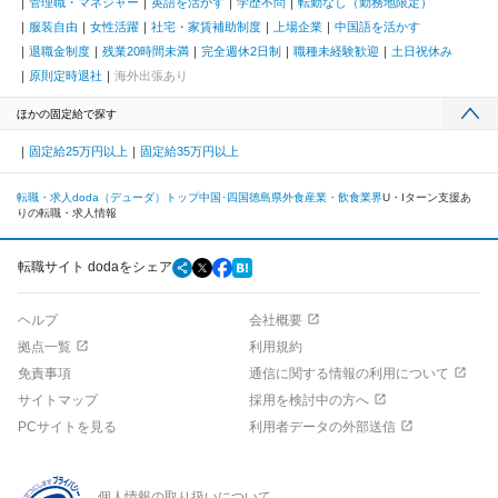
管理職・マネジャー
英語を活かす
学歴不問
転勤なし（勤務地限定）
服装自由
女性活躍
社宅・家賃補助制度
上場企業
中国語を活かす
退職金制度
残業20時間未満
完全週休2日制
職種未経験歓迎
土日祝休み
原則定時退社
海外出張あり
ほかの固定給で探す
固定給25万円以上
固定給35万円以上
転職・求人doda（デューダ）トップ
中国･四国
徳島県
外食産業・飲食業界
U・Iターン支援あ
りの転職・求人情報
転職サイト dodaをシェア
ヘルプ
会社概要
拠点一覧
利用規約
免責事項
通信に関する情報の利用について
サイトマップ
採用を検討中の方へ
PCサイトを見る
利用者データの外部送信
個人情報の取り扱いについて