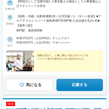
【即戦力として活躍可能】人事支配人の補佐として人事業務およ
びマネジメントを担当
仕事内容
【徳島・沖縄／自動車通勤OK／社宅完備／U・Iターン歓迎】■ア
オアヲ ナルトリゾート徳島県鳴門市鳴門町土佐泊浦大毛16-45■ル
勤務地
ネッサンスリゾート オキナワ沖縄県国頭郡恩納村山田3425-2★遠
【最寄り駅】
方からのチャレンジも大歓迎家賃負担月9000円～1万3000円で入
鳴門駅、浦添前田駅
居可能な社宅をご用意しています。社宅から職場へは送迎バスも
あり！U・Iターンの方でも安心して挑戦できる環境です。※受動喫
年収570万円（入社8年目）ディレクター
煙防止対策：オフィス禁煙
年収430万円（入社2年目）マネージャー
給与
経験を活かし、人事に携わり続けるキャリアを
リゾート地での新生活と共に始めませんか。
気になる
応募する
NEW