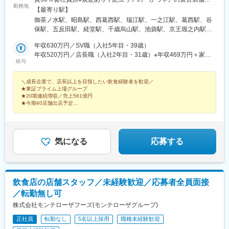
勤務地
積極採用中／東京、神奈川、埼玉、千葉、愛知、岐阜、三重、新
【最寄り駅】
潟、北海道＼★10名以上の採用です★／北海道、青森、岩手、宮
御茶ノ水駅、昭島駅、西葛西駅、瑞江駅、一之江駅、葛西駅、谷
城、秋田、山形、福島、茨城、栃木、群馬、埼玉、千葉、東京、
保駅、五反田駅、経堂駅、千歳烏山駅、池袋駅、京王堀之内駅、
神奈川、新潟、富山、石川、福井、山梨、長野、岐阜、静岡、愛
北八王子駅、牛浜駅、箱根ケ崎駅、北千住駅、西新井大師西駅、
知、三重、滋賀、京都、大阪、兵庫、奈良、和歌山、鳥取、島
年収630万円／SV職（入社5年目・39歳）
青井駅、西新井駅、河辺駅、豊洲駅、渋谷駅、代々木駅、御徒町
根、岡山、広島、山口、徳島、香川、愛媛、高知、福岡、佐賀、
年収520万円／店長職（入社2年目・31歳）※年収469万円＋家賃
駅、浅草駅(ＴＸ)、浅草橋駅、中野駅(東京都)、小作駅、鶴川駅、
給与
熊本、大分、宮崎、鹿児島※場合によっては『からやま』などの他
補助51万円
古淵駅、地下鉄成増駅、小竹向原駅、平和島駅、池上駅、蒲田
業態への配属となる可能性もあり※転居を伴う異動が発生する可能
駅、武蔵小金井駅、新宿駅、立川北駅、武蔵引田駅、花小金井
＼成長企業で、店長以上を目指したい飲食経験者を歓迎／
性あり（勤務地は希望を考慮）※受動喫煙対策あり【★転勤なしの
駅、武蔵境駅、矢野口駅、赤羽駅、高円寺駅、新日本橋駅、秋葉
★東証プライム上場グループ
働き方もあります！】地域限定の働き方もございますので面接時
原駅、新御茶ノ水駅、相模金子駅、海老名駅(相鉄・小田急)、溝の
★20期連続増収／売上561億円
にご相談ください。【★Uターン・Iターン歓迎！】・引越し費
口駅、梶が谷駅、かしわ台駅、善行駅、湘南台駅、藤沢駅、希望
★今期40店舗出店予定
用・敷金・礼金100％会社負担（最大5万円／月）・家賃50％会社
★SV・本部職などキャリアパスが豊富
ケ丘駅、上星川駅、中山駅(神奈川県)、瀬谷駅、和田町駅、愛甲石
★家賃50％会社負担・食事補助50％
負担（社内規定あり）★借上社宅制度を導入しています！詳細は
田駅、本厚木駅、鴨宮駅、番田駅(神奈川県)、淵野辺駅、茅ケ崎
★店長の賞与年間75万円以上
【福利厚生・待遇】の欄をご確認ください。
駅、逗子・葉山駅、ゆめが丘駅、都筑ふれあいの丘駅、田奈駅、
京急川崎駅、橋本駅(神奈川県)、大磯駅、鶴間駅、つきみ野駅、港
気になる
応募する
南中央駅、京急鶴見駅、鶴巻温泉駅、矢向駅、相模大野駅、倉見
駅、北久里浜駅、西大宮駅、加茂宮駅、大和田駅(埼玉県)、七里
駅、南与野駅、中浦和駅、東浦和駅、岩槻駅、上福岡駅、南大塚
駅、新河岸駅、的場駅、西川越駅、石原駅(埼玉県)、戸塚安行駅、
飲食店の店舗スタッフ／未経験歓迎／応募者全員面接
南鳩ケ谷駅、東行田駅、小手指駅、東所沢駅、狭山ケ丘駅、東飯
／転勤無し可
能駅、加須駅、本庄駅、東松山駅、八木崎駅、稲荷山公園駅、羽
生駅、行田駅、深谷駅、上尾駅、草加駅、越谷レイクタウン駅、
株式会社モンテローザフーズ(モンテローザグループ)
せんげん台駅、越谷駅、西川口駅、戸田駅(埼玉県)、西浦和駅、朝
正社員
転勤なし
5名以上採用
職種未経験歓迎
霞台駅、光が丘駅、新座駅、久喜駅、北本駅、三郷駅(埼玉県)、若