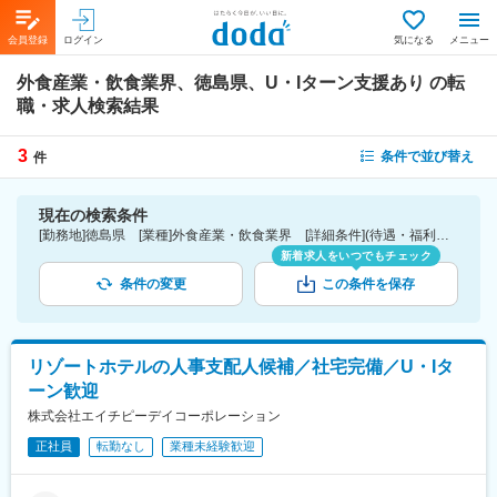
会員登録
ログイン
気になる
メニュー
外食産業・飲食業界、徳島県、U・Iターン支援あり
の転
職・求人検索結果
3
条件で並び替え
件
現在の検索条件
[勤務地]徳島県 [業種]外食産業・飲食業界 [詳細条件](待遇・福利厚生)U・Iターン支援あり
新着求人をいつでもチェック
条件の変更
この条件を保存
リゾートホテルの人事支配人候補／社宅完備／U・Iタ
ーン歓迎
株式会社エイチピーデイコーポレーション
正社員
転勤なし
業種未経験歓迎