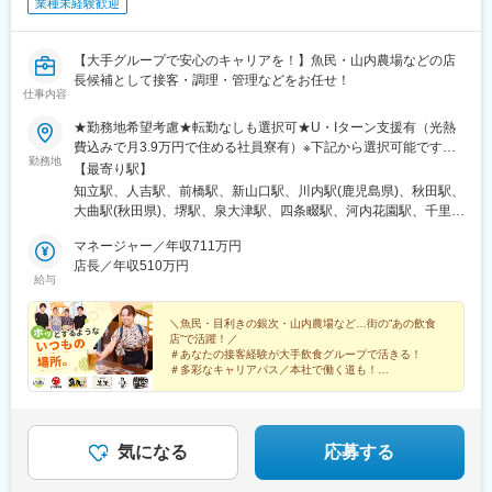
業種未経験歓迎
葉駅、高麗川駅、蓮田駅、杉戸高野台駅、千葉寺駅、スポーツセ
ンター駅、桜木駅(千葉県)、おゆみ野駅、海浜幕張駅、京成稲毛
駅、妙典駅、本八幡駅(総武線)、市川駅、飯山満駅、京成船橋駅、
【大手グループで安心のキャリアを！】魚民・山内農場などの店
木更津駅、東松戸駅、北国分駅、愛宕駅(千葉県)、茂原駅、京成成
長候補として接客・調理・管理などをお任せ！
田駅、佐倉駅、東金駅、柏駅、南柏駅、増尾駅、五井駅、南流山
仕事内容
駅、村上駅(千葉県)、君津駅、浦安駅(千葉県)、印西牧の原駅、公
津の杜駅、ナゴヤドーム前矢田駅、国際センター駅、中村日赤
★勤務地希望考慮★転勤なしも選択可★U・Iターン支援有（光熱
駅、丸の内駅(愛知県)、新瑞橋駅、六番町駅、稲永駅、柴田駅、笠
費込みで月3.9万円で住める社員寮有）※下記から選択可能です。
勤務地
寺駅、小幡駅、鳴海駅、一社駅、船町駅、大門駅(愛知県)、男川
【通常社員】主に地域内（約50店舗グループ）で転勤あり【地域
【最寄り駅】
駅、今伊勢駅、奥町駅、黒田駅(愛知県)、水野駅、成岩駅、勝川
限定社員】家から通える範囲（1時間～1時間半の通勤範囲内）を
知立駅、人吉駅、前橋駅、新山口駅、川内駅(鹿児島県)、秋田駅、
駅、神領駅、豊川駅、御油駅、津島駅、一ツ木駅、上挙母駅、安
中心に転勤なし※勤務地例■北海道札幌／函館■東北青森市／盛岡
大曲駅(秋田県)、堺駅、泉大津駅、四条畷駅、河内花園駅、千里中
城駅、西尾駅、小牧口駅、小牧原駅、国府宮駅、大府駅、新舞子
／花巻／仙台／秋田／山形／福島／郡山■関東水戸／日立／栃木／
央駅(北大阪急行)、三ノ輪駅、郡山駅(福島県)、尼崎駅(東海道本
駅、知立駅、尾張旭駅、三河高浜駅、岩倉駅(愛知県)、前後駅、日
前橋／高崎／さいたま／川越／千葉／船橋／新宿／世田谷／渋谷
マネージャー／年収711万円
線)、西明石駅、千歳駅(北海道)、南稚内駅、北見駅、桂台駅、和
進駅(愛知県)、清洲駅、西春駅、佐古木駅、近鉄弥富駅、柏森駅、
／八王子／横浜／川崎■北陸・甲信越富山／高岡／金沢／福井／長
店長／年収510万円
歌山市駅、新庄駅、宇治山田駅、釧路駅、霞ケ関駅(埼玉県)、国立
給与
近鉄蟹江駅、各務原市役所前駅、柳津駅(岐阜県)、大垣駅、多治見
岡／新潟／上越／甲府／飯田／長野／松本■東海岐阜／静岡／浜松
駅、彦根駅、高蔵寺駅、宇治駅(奈良線)、館林駅、山形駅、徳山
駅、関駅(岐阜県)、新羽島駅、東野駅(岐阜県)、美濃太田駅、鵜沼
／名古屋／豊橋／津／伊勢■関西大津／彦根／京都／高槻／大阪／
駅、新浦安駅、京成成田駅、長崎駅前駅、佐久平駅、長野駅、町
駅、穂積駅、岐南駅、高茶屋駅、川原町駅、河原田駅、松ケ崎駅
堺／豊中／神戸／尼崎／奈良／大和高田／和歌山■中国・四国鳥取
＼魚民・目利きの銀次・山内農場など…街の”あの飲食
田駅、志村坂上駅、川崎駅、三島駅、ふかや花園駅、恵庭駅、尾
店”で活躍！／
(三重県)、益生駅、白子駅、平田町駅、大崎広小路駅、芦花公園
／松江／岡山／津山／広島／福山／下関／山口／徳島／高松／丸
張一宮駅、岡崎駅、新豊橋駅、伊予三島駅、伊予西条駅、下妻
＃あなたの接客経験が大手飲食グループで活きる！
駅、福生駅、江北駅、大師前駅、神泉駅、南新宿駅、仲御徒町
亀／松山／今治／高知■九州北九州／福岡／直方／春日／佐賀／長
駅、結城駅、古河駅、守谷駅、水海道駅、鹿島神宮駅、下館駅、
＃多彩なキャリアパス／本社で働く道も！
駅、田原町駅(東京都)、馬喰町駅、成増駅、蓮沼駅、都庁前駅、立
崎／佐世保／熊本／大分／宮崎／鹿児島／那覇など※受動喫煙対
＃未経験もOK「居酒屋学校」でイチから学べる
津山駅、てだこ浦西駅、花巻駅、釜石駅、久慈駅、盛岡駅、北上
川駅、赤羽岩淵駅、神田駅(東京都)、淡路町駅、岩本町駅、海老名
＃初年度平均月収33万円
策：完全分煙（店舗により異なる）
駅、高山駅、大垣駅、中津川駅、宮崎駅、都城駅、本塩釜駅、石
＃店長平均年収510万円
駅(相模線)、武蔵溝ノ口駅、石上駅、いずみ中央駅、長津田駅、川
巻駅、亀岡駅、長岡天神駅、東舞鶴駅、福知山駅、肥後大津駅、
崎駅、鶴見駅、大袋駅、北朝霞駅、本八幡駅(都営線)、市川真間
玉名駅、桐生駅、羽根尾駅、高崎駅、海田市駅、尾道駅、丸亀
気になる
応募する
駅、船橋駅、鰭ケ崎駅、矢田駅(愛知県)、名鉄名古屋駅、大同町
駅、高松駅(香川県)、伊万里駅、浦和駅、大袋駅、北戸田駅、吹上
駅、瓢箪山駅(愛知県)、木曽川駅、知多半田駅、弥富駅、江吉良
駅(埼玉県)、新座駅、西川口駅、高麗川駅、武蔵嵐山駅、蕨駅、西