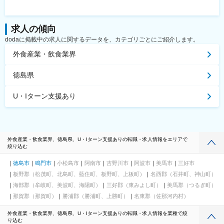
前駅、緑町駅、新静岡駅、市川真間駅、新松戸駅、亀戸水神駅、
霞ケ関駅(東京都)、牛込神楽坂駅、南阿佐ケ谷駅、布田駅、府中競
馬正門前駅、とうきょうスカイツリー駅、福井駅(福井県)、春日駅
求人の傾向
(福岡県)、平和通駅、古島駅、新札幌駅、函館駅、花田口駅、荒川
dodaに掲載中の求人に関するデータを、カテゴリごとにご紹介します。
一中前駅、桜町駅(長崎県)、豊橋駅、島ノ関駅、寝姿山駅、佐世保
外食産業・飲食業界
駅、西日暮里駅、岩本町駅、立川北駅、北府駅、第一通り駅、仙
台駅(地下鉄)、横川一丁目駅、妙音通駅、東宿郷駅、久寿川駅、勝
山町駅、熊本城・市役所前駅、高見橋駅、日吉町駅、虎ノ門ヒル
徳島県
ズ駅、府中本町駅、末広町駅(富山県)、新福井駅、市役所前駅(北
海道)
U・Iターン支援あり
外食産業・飲食業界、徳島県、U・Iターン支援ありの転職・求人情報をエリアで
絞り込む
徳島市
鳴門市
小松島市
阿南市
吉野川市
阿波市
美馬市
三好市
板野郡（松茂町、北島町、藍住町、板野町、上板町）
名西郡（石井町、神山町）
海部郡（牟岐町、美波町、海陽町）
三好郡（東みよし町）
美馬郡（つるぎ町）
那賀郡（那賀町）
勝浦郡（勝浦町、上勝町）
名東郡（佐那河内村）
外食産業・飲食業界、徳島県、U・Iターン支援ありの転職・求人情報を業種で絞
り込む