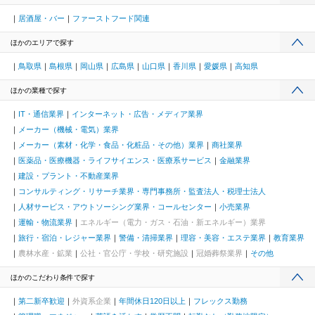
居酒屋・バー
ファーストフード関連
ほかのエリアで探す
鳥取県
島根県
岡山県
広島県
山口県
香川県
愛媛県
高知県
ほかの業種で探す
IT・通信業界
インターネット・広告・メディア業界
メーカー（機械・電気）業界
メーカー（素材・化学・食品・化粧品・その他）業界
商社業界
医薬品・医療機器・ライフサイエンス・医療系サービス
金融業界
建設・プラント・不動産業界
コンサルティング・リサーチ業界・専門事務所・監査法人・税理士法人
人材サービス・アウトソーシング業界・コールセンター
小売業界
運輸・物流業界
エネルギー（電力・ガス・石油・新エネルギー）業界
旅行・宿泊・レジャー業界
警備・清掃業界
理容・美容・エステ業界
教育業界
農林水産・鉱業
公社・官公庁・学校・研究施設
冠婚葬祭業界
その他
ほかのこだわり条件で探す
第二新卒歓迎
外資系企業
年間休日120日以上
フレックス勤務