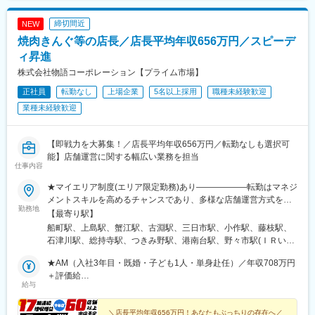
大宮駅、川口元郷駅、羽前千歳駅、新ノ口駅、京口駅、西那須野
駅、八代駅、岩槻駅、東酒田駅、金沢駅、日宇駅、海の公園柴口
締切間近
NEW
駅、亀井駅、古見駅(愛知県)、狛江駅、古河駅、名張駅、南福島
焼肉きんぐ等の店長／店長平均年収656万円／スピーデ
駅、多治見駅、武蔵境駅、郡山富田駅、上北台駅、宮崎台駅、上
大岡駅、北戸田駅、水沢駅、東武動物公園駅、草加駅、蛇田駅、
ィ昇進
尾張星の宮駅、新座駅、恩田駅、球場前駅(岡山県)、上板橋駅、石
株式会社物語コーポレーション【プライム市場】
岡駅、須賀川駅、江戸川台駅、愛宕駅(千葉県)、豊四季駅、三郷中
正社員
転勤なし
上場企業
5名以上採用
職種未経験歓迎
央駅、古高松駅、蕨駅、塚田駅、八尾駅、横堤駅、本庄駅、海老
名駅(相模線)、六本木駅、広瀬通駅、小池駅、駅前駅、南越谷駅、
業種未経験歓迎
人形町駅、本川越駅、多摩境駅、川口駅、八乙女駅、ジヤトコ前
駅、安城駅、高塚駅、京成幕張駅、一ツ木駅、西岐阜駅、東千葉
駅、花小金井駅、南久留米駅、荒井駅(宮城県)、安芸長束駅、春日
【即戦力を大募集！／店長平均年収656万円／転勤なしも選択可
井駅(中央本線)、千代県庁口駅、豊春駅、太田駅(群馬県)、新下関
能】店舗運営に関する幅広い業務を担当
仕事内容
駅、足利駅、栂・美木多駅、笹貫駅、本郷台駅、小松駅、宮崎
駅、大門駅(愛知県)、小手指駅、赤塚駅、平田町駅、春日川駅、田
★マイエリア制度(エリア限定勤務)あり――――――転勤はマネジ
中口駅、三ツ境駅、東海学園前駅、西若松駅、五井駅、阿漕駅、
メントスキルを高めるチャンスであり、多様な店舗運営方式を学
高横須賀駅、大元駅、静岡駅、霞ケ浦駅、矢部駅、牛久保駅、八
勤務地
べる機会ではありますが、ライフステージにあわせた働き方がで
【最寄り駅】
幡駅(静岡県)、柏の葉キャンパス駅、泉中央駅、卸町駅(宮城県)、
きるように転勤範囲が全国ではなく、希望エリア内になるマイエ
船町駅、上島駅、蟹江駅、古淵駅、三日市駅、小作駅、藤枝駅、
愛甲石田駅、つくば駅、古庄駅、三河安城駅、谷塚駅、足利市
リア制度も導入しています！期間制限も設けず、1年後に利用解除
石津川駅、総持寺駅、つきみ野駅、港南台駅、野々市駅(ＩＲいし
駅、富沢駅、朝倉駅(愛知県)、大磯駅、佐伯区役所前駅、湘南深沢
も可能です（待遇や昇給条件で通常社員と差異はありません。対
かわ鉄道線)、岩代清水駅、茂原駅、名取駅、今池駅(福岡県)、三
駅、播磨高岡駅、君津駅、備前三門駅、足羽山公園口駅、西川田
象は既婚者と介護者）＜全国＞北海道、岩手、宮城、山形、福
★AM（入社3年目・既婚・子ども1人・単身赴任）／年収708万円
咲駅、東武宇都宮駅、都府楼南駅、梅島駅、上福岡駅、高座渋谷
駅、宮山駅、宮原駅、若林駅(愛知県)、宇宿一丁目駅、柚須駅、弥
島、栃木、群馬、茨城、埼玉、神奈川、千葉、東京、山梨、静
＋評価給
駅、鷹の台駅、会津若松駅、西熊本駅、中野栄駅、薬師堂駅(宮城
生駅、網干駅、衣笠駅、ひろせ野鳥の森駅、富士宮駅、野里駅、
給与
岡、愛知、岐阜、三重、長野、石川、富山、福井、京都、大阪、
★店長（入社2年目・既婚・子ども2人・単身赴任）／年収642万
県)、佐野市駅、川中島駅、仙川駅、沼津駅、北長野駅、都賀駅、
橋本駅(福岡県)、金蔵寺駅、大師前駅、幸手駅、福工大前駅、幸
兵庫、奈良、和歌山、岡山、愛媛、香川、広島、山口、福岡、熊
円＋評価給
駒沢大学駅、東川口駅、北久米駅、高宮駅(福岡県)、赤堀駅、岐南
駅、博多南駅、尾張一宮駅、深谷駅、新瀬戸駅、日永駅、香川
本、大分、長崎、佐賀、宮崎、鹿児島の各直営店※受動喫煙防止対
＼店長平均年収656万円！あなたもぶっちりの存在へ／