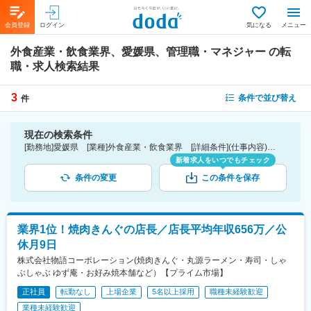
会員登録
ログイン
気になる
メニュー
外食産業・飲食業界、愛媛県、管理職・マネジャー
の転
職・求人検索結果
3
条件で並び替え
件
現在の検索条件
[勤務地]愛媛県 [業種]外食産業・飲食業界 [詳細条件](仕事内容)管理職・マネジャー
新着求人をいつでもチェック
条件の変更
この条件を保存
業界1位！焼肉きんぐの店長／店長平均年収656万／公
休月9日
株式会社物語コーポレーション(焼肉きんぐ・丸源ラーメン・寿司・しゃ
ぶしゃぶ ゆず庵・お好み焼本舗など）【プライム市場】
正社員
転勤なし
上場企業
5名以上採用
職種未経験歓迎
業種未経験歓迎