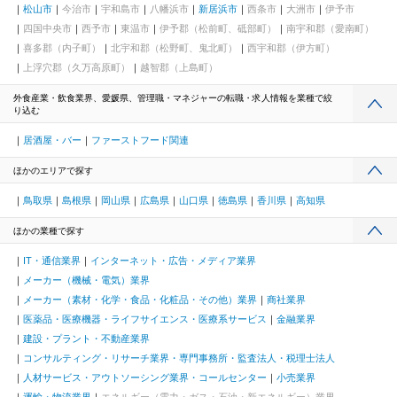
松山市
今治市
宇和島市
八幡浜市
新居浜市
西条市
大洲市
伊予市
四国中央市
西予市
東温市
伊予郡（松前町、砥部町）
南宇和郡（愛南町）
喜多郡（内子町）
北宇和郡（松野町、鬼北町）
西宇和郡（伊方町）
上浮穴郡（久万高原町）
越智郡（上島町）
外食産業・飲食業界、愛媛県、管理職・マネジャーの転職・求人情報を業種で絞
り込む
居酒屋・バー
ファーストフード関連
ほかのエリアで探す
鳥取県
島根県
岡山県
広島県
山口県
徳島県
香川県
高知県
ほかの業種で探す
IT・通信業界
インターネット・広告・メディア業界
メーカー（機械・電気）業界
メーカー（素材・化学・食品・化粧品・その他）業界
商社業界
医薬品・医療機器・ライフサイエンス・医療系サービス
金融業界
建設・プラント・不動産業界
コンサルティング・リサーチ業界・専門事務所・監査法人・税理士法人
人材サービス・アウトソーシング業界・コールセンター
小売業界