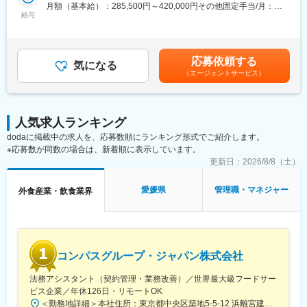
須賀駅、大元駅、静岡駅、霞ケ浦駅、矢部駅、牛久保駅、八幡駅
月額（基本給）：285,500円～420,000円その他固定手当/月：
す。
(静岡県)、柏の葉キャンパス駅、泉中央駅、卸町駅(宮城県)、愛甲
給与
60,000円＜月給＞345,500円～480,000円＜昇給有無＞有＜残業手
石田駅、つくば駅、古庄駅、三河安城駅、谷塚駅、足利市駅、富
当＞無＜給与補足＞※スキル、経験により年収を決定します。■昇
■業務の流れ
沢駅、朝倉駅(愛知県)、大磯駅、佐伯区役所前駅、湘南深沢駅、播
給年 1 回■業績賞与年 1 回（会社の業績による）■その他固定手
入社後はフロント業務など実務と併せ、キャンペーンや宿泊プラ
磨高岡駅、君津駅、備前三門駅、足羽山公園口駅、西川田駅、宮
当：役職手当、地域手当（規定による）、転勤手当（規定によ
ンの企画、地元密着でのイベントプロデュース、サービス企画、
応募依頼する
山駅、宮原駅、若林駅(愛知県)、宇宿一丁目駅、柚須駅、弥生駅、
気になる
る）賃金はあくまでも目安の金額であり、選考を通じて上下する
売上・従業員管理といったホテル運営全般をご担当いただきま
（エージェントサービス）
網干駅、衣笠駅、ひろせ野鳥の森駅、富士宮駅、野里駅、橋本駅
可能性があります。月給(月額)は固定手当を含めた表記です。
す。
(福岡県)、金蔵寺駅、大師前駅、幸手駅、福工大前駅、幸駅、博多
スタッフと協力の下、アイデアを活かしてホテル運営を行い、地
南駅、尾張一宮駅、深谷駅、新瀬戸駅、日永駅、香川駅、志布志
元密着で地域に愛されるホテルを創り上げて頂くことがミッショ
駅、田尾寺駅、調布駅、雀宮駅、昭島駅、下永谷駅、井の頭公園
ンです。
人気求人ランキング
駅、下飯田駅、平塚駅、新居浜駅、南浦和駅、吉原本町駅、鴨宮
dodaに掲載中の求人を、応募数順にランキング形式でご紹介します。
駅、比良駅(愛知県)、初富駅、螢田駅、朝霞台駅、赤坂駅(東京
■キャリアステップ：
※応募数が同数の場合は、新着順に表示しています。
都)、六浦駅、千葉寺駅、中百舌鳥駅、港南中央駅、笠寺駅、竹ノ
支配人からさらなるステップアップも可能です。
更新日：
2026/8/8（土）
塚駅、岩国駅、京急川崎駅、堅田駅、長浜駅、浅草駅(ＴＸ)、原木
エリアを統括するゼネラルマネージャー、本社での運営部長、本
中山駅、柴崎駅、石津北駅、五反野駅、江戸橋駅、泉福寺駅、船
部長、執行役員へ・・・描くキャリアは無限です！
橋競馬場駅、新越谷駅、桃山南口駅、新大津駅、駒川中野駅、八
愛媛県
管理職・マネジャー
外食産業・飲食業界
ステップアップのスピードはそれぞれ異なりますが、ミナシアで
景島駅、八景水谷駅、和泉多摩川駅、ときわ台駅(東京都)、屋島
はキャリアや職位など、段階に合わせた「階層別研修」も充実し
駅、鶴見緑地駅、海老名駅(相鉄・小田急)、乃木坂駅、青葉通一番
ており、個々に合わせた成長をサポートしています。
町駅、駅前大通駅、水天宮前駅、川越駅、宇宿駅、和歌山駅、太
子堂駅、二軒茶屋駅(鹿児島県)、西新井大師西駅、布田駅、新鎌ケ
■当社の特徴・魅力：
谷駅、溜池山王駅、川崎駅、田原町駅(東京都)、下総中山駅、石津
コンパスグループ・ジャパン株式会社
創業30年以上の歴史のなかで、地域に根差したホテル運営を行っ
駅(大阪府)、新正駅、六地蔵駅(京都市営)、海の公園南口駅、琴電
てきたことで信頼関係を築き、行政や地元企業、生産者や酒蔵な
屋島駅、勾当台公園駅、豊橋駅、茅場町駅、川越市駅、脇田駅、
法務アシスタント（契約管理・業務改善）／世界最大級フードサー
どと連携し、宿泊プランを販売したり、飲食事業でコラボレーシ
赤坂見附駅、浅草駅
ビス企業／年休126日・リモートOK
ョンしたり、さまざまなプロジェクトへの参加を積極的に行って
＜勤務地詳細＞本社住所：東京都中央区築地5-5-12 浜離宮建設プラザ4F、5F勤務地最寄駅：都営大江戸線／築地市場駅受動喫煙対策：屋内全面禁煙変更の範囲：無
いるほか、社員の提案により、ゆるキャラとのコラボルームも実