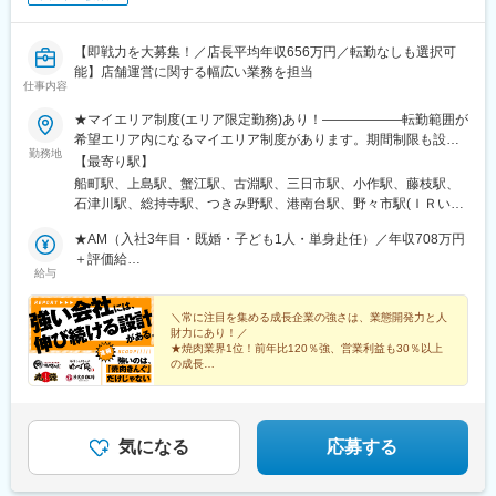
【即戦力を大募集！／店長平均年収656万円／転勤なしも選択可
能】店舗運営に関する幅広い業務を担当
仕事内容
★マイエリア制度(エリア限定勤務)あり！――――――転勤範囲が
希望エリア内になるマイエリア制度があります。期間制限も設け
勤務地
ず、1年後に利用解除も可能です。（待遇や昇給条件で通常社員と
【最寄り駅】
差異はありません。対象は既婚者と介護者）。＜全国＞北海道、
船町駅、上島駅、蟹江駅、古淵駅、三日市駅、小作駅、藤枝駅、
岩手、宮城、山形、福島、栃木、群馬、茨城、埼玉、神奈川、千
石津川駅、総持寺駅、つきみ野駅、港南台駅、野々市駅(ＩＲいし
葉、東京、山梨、静岡、愛知、岐阜、三重、長野、石川、富山、
かわ鉄道線)、岩代清水駅、茂原駅、名取駅、今池駅(福岡県)、三
福井、京都、大阪、兵庫、奈良、和歌山、岡山、愛媛、香川、広
★AM（入社3年目・既婚・子ども1人・単身赴任）／年収708万円
咲駅、東武宇都宮駅、都府楼南駅、梅島駅、上福岡駅、高座渋谷
島、山口、福岡、熊本、大分、長崎、佐賀、宮崎、鹿児島の各直
＋評価給
駅、鷹の台駅、会津若松駅、西熊本駅、中野栄駅、薬師堂駅(宮城
給与
営店※受動喫煙防止対策あり※車通勤OK＜point＞★マイエリア制
★店長（入社2年目・既婚・子ども2人・単身赴任）／年収642万
県)、佐野市駅、川中島駅、仙川駅、沼津駅、北長野駅、都賀駅、
度あり★勤務時間帯や転居を伴う異動の有無を選べるリージョナ
円＋評価給
府中駅(東京都)、駒沢大学駅、東川口駅、北久米駅、高宮駅(福岡
ル制度も稼働中（一部エリアを除きます）状況に応じて、転勤な
＼常に注目を集める成長企業の強さは、業態開発力と人
県)、赤堀駅、岐南駅、南郷１８丁目駅、新前橋駅、甲府駅、山形
財力にあり！／
しも選択できます★毎年7連休×2回取得できるレインボー休暇★
駅、津駅、新高岡駅、綾羅木駅、伏石駅、新宮中央駅、久留米高
★焼肉業界1位！前年比120％強、営業利益も30％以上
家族手当（配偶者月1万円／子ども1人あたり5000円）★単身赴任
校前駅、五香駅、粟島駅、鶴崎駅、辻堂駅、土浦駅、牛久駅、本
の成長
手当（月8万2000円＋月1回の帰省交通費全額支給）★社員寮（ワ
★店長平均年収656万円／今年度も60店出店予定／毎月
厚木駅、藤沢駅、左石駅、新鳥栖駅、小山駅、名鉄岐阜駅、東松
昇格試験有
ンルーム借上げ・家具家電付）あり。自己負担は月5000円＋水
阪駅、大神宮下駅、桂川駅(京都府)、蒲生駅、清輝橋駅、六地蔵駅
★人事・商品企画・広報などキャリアパスも多彩！
道・光熱費のみ！★賞与年2回（平均4カ月分）※過去支給実績
(京阪線)、中書島駅、今宿駅、茂林寺前駅、熊西駅、北久里浜駅、
100％
美濃青柳駅、岡本駅(栃木県)、井尻駅、針中野駅、酒殿駅、高崎問
気になる
応募する
屋町駅、佐賀駅、鯖江駅、米沢駅、森本駅、朝霧駅、瓢箪山駅(大
阪府)、南栄駅、中川駅(神奈川県)、藤が丘駅(愛知県)、大日駅、北