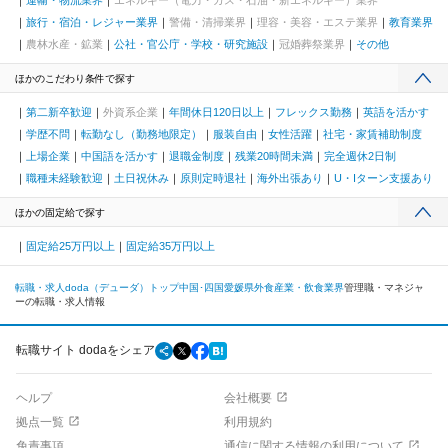
運輸・物流業界
エネルギー（電力・ガス・石油・新エネルギー）業界
旅行・宿泊・レジャー業界
警備・清掃業界
理容・美容・エステ業界
教育業界
農林水産・鉱業
公社・官公庁・学校・研究施設
冠婚葬祭業界
その他
ほかのこだわり条件で探す
第二新卒歓迎
外資系企業
年間休日120日以上
フレックス勤務
英語を活かす
学歴不問
転勤なし（勤務地限定）
服装自由
女性活躍
社宅・家賃補助制度
上場企業
中国語を活かす
退職金制度
残業20時間未満
完全週休2日制
職種未経験歓迎
土日祝休み
原則定時退社
海外出張あり
U・Iターン支援あり
ほかの固定給で探す
固定給25万円以上
固定給35万円以上
転職・求人doda（デューダ）トップ
中国･四国
愛媛県
外食産業・飲食業界
管理職・マネジャ
ーの転職・求人情報
転職サイト dodaをシェア
ヘルプ
会社概要
拠点一覧
利用規約
免責事項
通信に関する情報の利用について