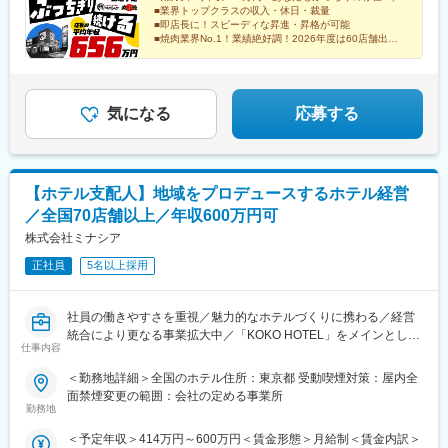
駅、南郷１８丁目駅、新前橋駅、甲府駅、山形駅、津駅、新高岡
駅、志布志駅、田尾寺駅、調布駅、雀宮駅、下永谷駅、井の頭公
■業界トップクラスの収入・休日・裁量
策あり※車通勤OK＜point＞★勤務時間帯や転居を伴う異動の有無
駅、綾羅木駅、伏石駅、新宮中央駅、久留米高校前駅、五香駅、
園駅、下飯田駅、平塚駅、新居浜駅、南浦和駅、吉原本町駅、鴨
■即店長に！スピーディな昇進・昇格が可能
を選べるリージョナル制度も稼働中★家族手当（配偶者月1万円／
粟島駅、鶴崎駅、辻堂駅、土浦駅、牛久駅、本厚木駅、藤沢駅、
■焼肉業界No.1！業績絶好調！2026年度は60店舗出店
宮駅、比良駅(愛知県)、初富駅、螢田駅、朝霞台駅、赤坂駅(東京
子ども1人あたり5000円）★単身赴任手当（月8万2000円＋月1回
計画
左石駅、新鳥栖駅、小山駅、名鉄岐阜駅、東松阪駅、大神宮下
都)、六浦駅、千葉寺駅、中百舌鳥駅、港南中央駅、笠寺駅、竹ノ
■年休118日／毎年2回7連休（14連休可）
の帰省交通費全額支給）★社員寮あり。自己負担は月5000円＋水
駅、桂川駅(京都府)、蒲生駅、清輝橋駅、六地蔵駅(京阪線)、中書
塚駅、岩国駅、京急川崎駅、堅田駅、長浜駅、浅草駅(ＴＸ)、原木
道・光熱費のみ！★賞与年2回（平均4カ月分）※過去支給実績
島駅、今宿駅、茂林寺前駅、熊西駅、北久里浜駅、美濃青柳駅、
中山駅、国分寺駅、石津北駅、五反野駅、江戸橋駅、泉福寺駅、
100％
岡本駅(栃木県)、井尻駅、針中野駅、酒殿駅、高崎問屋町駅、佐賀
気になる
応募する
船橋競馬場駅、新越谷駅、桃山南口駅、新大津駅、駒川中野駅、
駅、鯖江駅、米沢駅、森本駅、朝霧駅、瓢箪山駅(大阪府)、南栄
八景島駅、八景水谷駅、和泉多摩川駅、ときわ台駅(東京都)、屋島
駅、中川駅(神奈川県)、藤が丘駅(愛知県)、大日駅、北大宮駅、川
駅、鶴見緑地駅、海老名駅(相鉄・小田急)、乃木坂駅、青葉通一番
口元郷駅、羽前千歳駅、新ノ口駅、京口駅、西那須野駅、八代
町駅、駅前大通駅、水天宮前駅、川越駅、宇宿駅、和歌山駅、太
駅、岩槻駅、東酒田駅、金沢駅、日宇駅、海の公園柴口駅、亀井
子堂駅、二軒茶屋駅(鹿児島県)、西新井大師西駅、布田駅、新鎌ケ
【ホテル支配人】地域をプロデュースするホテル経営
駅、古見駅(愛知県)、狛江駅、古河駅、名張駅、南福島駅、多治見
谷駅、溜池山王駅、川崎駅、田原町駅(東京都)、下総中山駅、石津
／全国70店舗以上／年収600万円可
駅、武蔵境駅、郡山富田駅、上北台駅、宮崎台駅、上大岡駅、北
駅(大阪府)、新正駅、六地蔵駅(京都市営)、海の公園南口駅、琴電
戸田駅、水沢駅、東武動物公園駅、草加駅、蛇田駅、尾張星の宮
株式会社ミナシア
屋島駅、勾当台公園駅、豊橋駅、茅場町駅、川越市駅、脇田駅、
駅、新座駅、恩田駅、球場前駅(岡山県)、上板橋駅、石岡駅、須賀
赤坂見附駅、浅草駅
正社員
5名以上採用
川駅、江戸川台駅、愛宕駅(千葉県)、豊四季駅、三郷中央駅、古高
松駅、蕨駅、塚田駅、八尾駅、横堤駅、本庄駅、海老名駅(相模
線)、六本木駅、広瀬通駅、小池駅、駅前駅、南越谷駅、人形町
社員の働きやすさを重視／魅力的なホテルづくりに携わる／経営
駅、本川越駅、多摩境駅、川口駅、八乙女駅、ジヤトコ前駅、安
統合により更なる事業拡大中／「KOKO HOTEL」をメインとした
城駅、高塚駅、京成幕張駅、一ツ木駅、西岐阜駅、東千葉駅、花
仕事内容
多彩なホテルブランドを展開
小金井駅、南久留米駅、荒井駅(宮城県)、安芸長束駅、春日井駅
＜勤務地詳細＞全国のホテル住所：東京都 受動喫煙対策：屋内全
(中央本線)、千代県庁口駅、豊春駅、太田駅(群馬県)、新下関駅、
当社は昨年末に上場会社のポラリス・ホールディングスグループ
面禁煙変更の範囲：会社の定める事業所
足利駅、栂・美木多駅、笹貫駅、本郷台駅、小松駅、宮崎駅、大
に経営統合、全国 77 店舗のホテルグループです。今後も、全国で
勤務地
門駅(愛知県)、小手指駅、赤塚駅、平田町駅、春日川駅、田中口
開業を予定しています。 「食」と「泊」を融合させた「食泊ホテ
駅、三ツ境駅、東海学園前駅、西若松駅、五井駅、阿漕駅、高横
＜予定年収＞414万円～600万円＜賃金形態＞月給制＜賃金内訳＞
ル」にこだわる当社で、支配人としてホテル運営をお任せしま