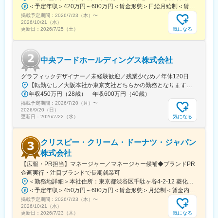
＜予定年収＞420万円～600万円＜賃金形態＞日給月給制＜賃金内訳＞月額（基本給）：280,000円～410,000円/月20日間勤務想定＜想定月額＞280,000円～410,000円＜昇給有無＞有＜残業手当＞有＜給与補足＞※予定年収はあくまでも目安の金額であり、選考を通じて上下する可能性があります。また管理監督者区分での採用となった場合は、残業代の支給はございません。■賞与：年2回（夏季／固定1ケ月、冬季／業績賞与）■給与査定：年1回賃金はあくまでも目安の金額であり、選考を通じて上下する可能性があります。月給(月額)は固定手当を含めた表記です。
現しました。また、食を通じてご当地の魅力を提供できるのも当
掲載予定期間：
社の強みです。美味しいご当地メニューを提供し、お泊りいただ
2026/7/23（木）
〜
2026/10/21（水）
くお客様に楽しんでいただきたい思いがカタチとなって、地域に
気になる
更新日：
2026/7/25（土）
恩返しができればと思っています。そして、これらを実現するた
めには「人」が最も重要です。働きやすい環境をつくることはも
ちろんですが、待遇面なども改善することで、「ミナシアで働き
中央フードホールディングス株式会社
たい」という人が増えるよう試行錯誤していきます。
将来的には宿泊特化型ホテルにとどまらず、フルサービス型のホ
グラフィックデザイナー／未経験歓迎／残業少なめ／年休120日
テルやリゾートホテルの運営への進出も考えております。
【転勤なし／大阪本社か東京支社どちらかの勤務となります】★大阪本社大阪府大阪市福島区野田2-14-10★東京支社東京都千代田区丸の内1-1-3 日本生命丸の内ガーデンタワーB1※受動喫煙対策：敷地内禁煙
年収450万円（28歳） 年収600万円（40歳）
当社の事業拡大を支える仲間をお待ちしております！
掲載予定期間：
2026/7/20（月）
〜
2026/9/20（日）
変更の範囲：会社の定める業務
気になる
更新日：
2026/7/22（水）
クリスピー・クリーム・ドーナツ・ジャパン
株式会社
【広報・PR担当】マネージャー／マネージャー候補◆ブランドPR
企画実行・注目ブランドで長期就業可
＜勤務地詳細＞本社住所：東京都渋谷区千駄ヶ谷4-2-12 菱化代々木ビル7F受動喫煙対策：屋内全面禁煙変更の範囲：会社の定める事業所（リモートワーク含む）
＜予定年収＞450万円～600万円＜賃金形態＞月給制＜賃金内訳＞月額（基本給）：345,000円～460,000円＜月給＞345,000円～460,000円＜昇給有無＞有＜残業手当＞無＜給与補足＞※上記はあくまでも目安であり、前職考慮・習熟度等により異なります。■業績連動賞与あり賃金はあくまでも目安の金額であり、選考を通じて上下する可能性があります。月給(月額)は固定手当を含めた表記です。
掲載予定期間：
2026/7/23（木）
〜
2026/10/21（水）
気になる
更新日：
2026/7/23（木）