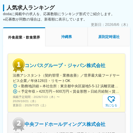
元密着で地域に愛されるホテルを創り上げて頂くことがミッショ
ンです。
人気求人ランキング
dodaに掲載中の求人を、応募数順にランキング形式でご紹介します。
■キャリアステップ：
※応募数が同数の場合は、新着順に表示しています。
支配人からさらなるステップアップも可能です。
更新日：
2026/8/6（木）
エリアを統括するゼネラルマネージャー、本社での運営部長、本
部長、執行役員へ・・・描くキャリアは無限です！
沖縄県
原則定時退社
外食産業・飲食業界
ステップアップのスピードはそれぞれ異なりますが、ミナシアで
はキャリアや職位など、段階に合わせた「階層別研修」も充実し
ており、個々に合わせた成長をサポートしています。
■当社の特徴・魅力：
コンパスグループ・ジャパン株式会社
創業30年以上の歴史のなかで、地域に根差したホテル運営を行っ
てきたことで信頼関係を築き、行政や地元企業、生産者や酒蔵な
法務アシスタント（契約管理・業務改善）／世界最大級フードサー
どと連携し、宿泊プランを販売したり、飲食事業でコラボレーシ
ビス企業／年休126日・リモートOK
ョンしたり、さまざまなプロジェクトへの参加を積極的に行って
＜勤務地詳細＞本社住所：東京都中央区築地5-5-12 浜離宮建設プラザ4F、5F勤務地最寄駅：都営大江戸線／築地市場駅受動喫煙対策：屋内全面禁煙変更の範囲：無
いるほか、社員の提案により、ゆるキャラとのコラボルームも実
＜予定年収＞420万円～600万円＜賃金形態＞日給月給制＜賃金内訳＞月額（基本給）：280,000円～410,000円/月20日間勤務想定＜想定月額＞280,000円～410,000円＜昇給有無＞有＜残業手当＞有＜給与補足＞※予定年収はあくまでも目安の金額であり、選考を通じて上下する可能性があります。また管理監督者区分での採用となった場合は、残業代の支給はございません。■賞与：年2回（夏季／固定1ケ月、冬季／業績賞与）■給与査定：年1回賃金はあくまでも目安の金額であり、選考を通じて上下する可能性があります。月給(月額)は固定手当を含めた表記です。
現しました。また、食を通じてご当地の魅力を提供できるのも当
掲載予定期間：
社の強みです。美味しいご当地メニューを提供し、お泊りいただ
2026/7/23（木）
〜
2026/10/21（水）
くお客様に楽しんでいただきたい思いがカタチとなって、地域に
気になる
更新日：
2026/7/25（土）
恩返しができればと思っています。そして、これらを実現するた
めには「人」が最も重要です。働きやすい環境をつくることはも
ちろんですが、待遇面なども改善することで、「ミナシアで働き
中央フードホールディングス株式会社
たい」という人が増えるよう試行錯誤していきます。
将来的には宿泊特化型ホテルにとどまらず、フルサービス型のホ