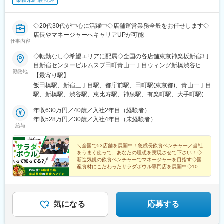
業種未経験歓迎
◇20代30代が中心に活躍中◇店舗運営業務全般をお任せします◇
店長やマネージャーへキャリアUPが可能
仕事内容
◇転勤なし◇希望エリアに配属◇全国の各店舗東京神楽坂新宿3丁
目新宿センタービルムスブ田町青山一丁目ウィング新橋渋谷ヒカ
勤務地
リエShinQs東横のれん街恵比寿渋谷道玄坂通有楽町イトシア大手
【最寄り駅】
町日本橋高島屋S.C.銀座ノボ丸の内オアゾ東京ミッドタウン八重
飯田橋駅、新宿三丁目駅、都庁前駅、田町駅(東京都)、青山一丁目
洲自由が丘北千住マルイ東京ドームシティ ラクーア羽田空港第1
駅、新橋駅、渋谷駅、恵比寿駅、神泉駅、有楽町駅、大手町駅(東
ターミナル錦糸町パルコ吉祥寺マルイルミネ立川日比谷仲通りル
京都)、日比谷駅、東京駅、日本橋駅(東京都)、銀座駅、池袋駅、
ミネ荻窪池袋神奈川FOOD&TIME ISETAN YOKOHAMA横浜ポルタ
年収630万円／40歳／入社2年目（経験者）
自由が丘駅、錦糸町駅、北千住駅、後楽園駅、羽田空港第２ター
アトレ川崎埼玉ルミネ大宮浦和パルコ千葉成田空港第１ターミナ
年収528万円／30歳／入社4年目（未経験者）
ミナル駅(東京モノレール・ＡＮＡ利用)、荻窪駅、吉祥寺駅、立川
給与
ル流山おおたかの森S・C FLAPS店愛知名古屋ラシック名古屋サ
駅、横浜駅、川崎駅、大宮駅(埼玉県)、浦和駅、芝山千代田駅、流
ンロード名古屋ユニモール名古屋栄セントラルパーク京都京都ラ
山おおたかの森駅、栄駅(愛知県)、名鉄名古屋駅、国際センター
クエ四条烏丸京都高島屋S.C.大阪エキマルシェ大阪大丸梅田ホワ
＼全国で53店舗を展開中！急成長飲食ベンチャー／当社
駅、久屋大通駅、四条駅(京都市営)、京都河原町駅、東梅田駅、大
をうまく使って、あなたの理想を実現させて下さい！◇
イティ梅田クリスタ長堀ディアモール大阪兵庫神戸さんちか阪急
阪駅、長堀橋駅、神戸三宮駅(阪急・神戸高速)、西宮北口駅、岡山
新進気鋭の飲食ベンチャーでマネージャーを目指す◇国
西宮ガーデンズ岡山岡山一番街店広島ミナモア広島店福岡アミュ
駅、広島駅、博多駅、西鉄福岡駅、天神駅、牛込神楽坂駅、新宿
産食材にこだわったサラダボウル専門店を展開中◇100
プラザ博多天神地下街ONE FUKUOKA BLDG.
店舗体制を目指して体制強化中
駅(東京メトロ)、新宿西口駅、三田駅(東京都)、乃木坂駅、内幸町
駅、代官山駅、三越前駅、京橋駅(東京都)、九品仏駅、春日駅(東
京都)、井の頭公園駅、立川北駅、神奈川駅、新高島駅、京急川崎
駅、栄町駅(愛知県)、近鉄名古屋駅、烏丸駅、祇園四条駅、梅田駅
気になる
応募する
(地下鉄)、心斎橋駅、大阪梅田駅(阪神線)、神戸三宮駅(阪神)、岡
山駅前駅、祇園駅(福岡県)、神楽坂駅、新宿駅、西新宿駅、外苑前