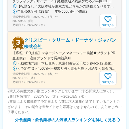
グラフィックデザイナー／未経験歓迎／残業少なめ／年休120日
テルやリゾートホテルの運営への進出も考えております。
【転勤なし／大阪本社か東京支社どちらかの勤務となります】★大阪本社大阪府大阪市福島区野田2-14-10★東京支社東京都千代田区丸の内1-1-3 日本生命丸の内ガーデンタワーB1※受動喫煙対策：敷地内禁煙
年収450万円（28歳） 年収600万円（40歳）
当社の事業拡大を支える仲間をお待ちしております！
掲載予定期間：
2026/7/20（月）
〜
2026/9/20（日）
変更の範囲：会社の定める業務
気になる
更新日：
2026/7/22（水）
クリスピー・クリーム・ドーナツ・ジャパン
株式会社
【広報・PR担当】マネージャー／マネージャー候補◆ブランドPR
企画実行・注目ブランドで長期就業可
＜勤務地詳細＞本社住所：東京都渋谷区千駄ヶ谷4-2-12 菱化代々木ビル7F受動喫煙対策：屋内全面禁煙変更の範囲：会社の定める事業所（リモートワーク含む）
＜予定年収＞450万円～600万円＜賃金形態＞月給制＜賃金内訳＞月額（基本給）：345,000円～460,000円＜月給＞345,000円～460,000円＜昇給有無＞有＜残業手当＞無＜給与補足＞※上記はあくまでも目安であり、前職考慮・習熟度等により異なります。■業績連動賞与あり賃金はあくまでも目安の金額であり、選考を通じて上下する可能性があります。月給(月額)は固定手当を含めた表記です。
掲載予定期間：
2026/7/23（木）
〜
2026/10/21（水）
気になる
更新日：
2026/7/23（木）
※求人応募数の多い順にランキングしています（非公開求人は除く）。
※集計対象期間：2026/7/30（木）～2026/8/5（水）
※事情により掲載終了予定日よりも前に求人募集が終了していることもご
ざいます。その場合は当サイトから応募はできませんので、あらかじめご
了承ください。
外食産業・飲食業界
の人気求人ランキングを詳しく見る