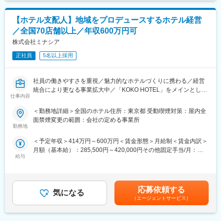
駅、汐留駅、銀座一丁目駅、二重橋前駅、茅場町駅、宝町駅(東京
都)、奥沢駅、水道橋駅、立川南駅、高島町駅、矢場町駅、名古屋
【ホテル支配人】地域をプロデュースするホテル経営
駅、烏丸御池駅、三条駅(京都府)、大阪梅田駅(阪急線)、堺筋本町
／全国70店舗以上／年収600万円可
駅、三宮駅(神戸市営)、西川緑道公園駅、猿猴橋町駅、天神南駅
株式会社ミナシア
正社員
5名以上採用
社員の働きやすさを重視／魅力的なホテルづくりに携わる／経営
統合により更なる事業拡大中／「KOKO HOTEL」をメインとした
仕事内容
多彩なホテルブランドを展開
＜勤務地詳細＞全国のホテル住所：東京都 受動喫煙対策：屋内全
当社は昨年末に上場会社のポラリス・ホールディングスグループ
面禁煙変更の範囲：会社の定める事業所
に経営統合、全国 77 店舗のホテルグループです。今後も、全国で
勤務地
開業を予定しています。 「食」と「泊」を融合させた「食泊ホテ
＜予定年収＞414万円～600万円＜賃金形態＞月給制＜賃金内訳＞
ル」にこだわる当社で、支配人としてホテル運営をお任せしま
月額（基本給）：285,500円～420,000円その他固定手当/月：
す。
給与
60,000円＜月給＞345,500円～480,000円＜昇給有無＞有＜残業手
当＞無＜給与補足＞※スキル、経験により年収を決定します。■昇
■業務の流れ
給年 1 回■業績賞与年 1 回（会社の業績による）■その他固定手
入社後はフロント業務など実務と併せ、キャンペーンや宿泊プラ
当：役職手当、地域手当（規定による）、転勤手当（規定によ
ンの企画、地元密着でのイベントプロデュース、サービス企画、
応募依頼する
気になる
る）賃金はあくまでも目安の金額であり、選考を通じて上下する
売上・従業員管理といったホテル運営全般をご担当いただきま
（エージェントサービス）
可能性があります。月給(月額)は固定手当を含めた表記です。
す。
スタッフと協力の下、アイデアを活かしてホテル運営を行い、地