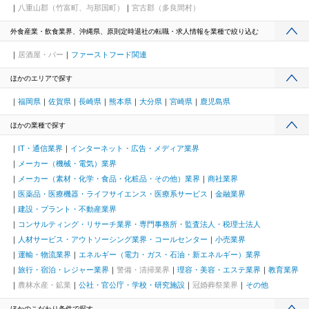
八重山郡（竹富町、与那国町）
宮古郡（多良間村）
外食産業・飲食業界、沖縄県、原則定時退社の転職・求人情報を業種で絞り込む
居酒屋・バー
ファーストフード関連
ほかのエリアで探す
福岡県
佐賀県
長崎県
熊本県
大分県
宮崎県
鹿児島県
ほかの業種で探す
IT・通信業界
インターネット・広告・メディア業界
メーカー（機械・電気）業界
メーカー（素材・化学・食品・化粧品・その他）業界
商社業界
医薬品・医療機器・ライフサイエンス・医療系サービス
金融業界
建設・プラント・不動産業界
コンサルティング・リサーチ業界・専門事務所・監査法人・税理士法人
人材サービス・アウトソーシング業界・コールセンター
小売業界
運輸・物流業界
エネルギー（電力・ガス・石油・新エネルギー）業界
旅行・宿泊・レジャー業界
警備・清掃業界
理容・美容・エステ業界
教育業界
農林水産・鉱業
公社・官公庁・学校・研究施設
冠婚葬祭業界
その他
ほかのこだわり条件で探す