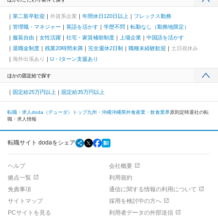
第二新卒歓迎
外資系企業
年間休日120日以上
フレックス勤務
管理職・マネジャー
英語を活かす
学歴不問
転勤なし（勤務地限定）
服装自由
女性活躍
社宅・家賃補助制度
上場企業
中国語を活かす
退職金制度
残業20時間未満
完全週休2日制
職種未経験歓迎
土日祝休み
海外出張あり
U・Iターン支援あり
ほかの固定給で探す
固定給25万円以上
固定給35万円以上
転職・求人doda（デューダ）トップ
九州・沖縄
沖縄県
外食産業・飲食業界
原則定時退社の転
職・求人情報
転職サイト dodaをシェア
ヘルプ
会社概要
拠点一覧
利用規約
免責事項
通信に関する情報の利用について
サイトマップ
採用を検討中の方へ
PCサイトを見る
利用者データの外部送信