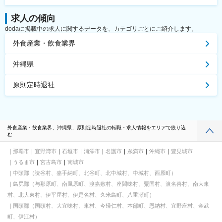
求人の傾向
dodaに掲載中の求人に関するデータを、カテゴリごとにご紹介します。
外食産業・飲食業界
沖縄県
原則定時退社
外食産業・飲食業界、沖縄県、原則定時退社の転職・求人情報をエリアで絞り込
む
那覇市
宜野湾市
石垣市
浦添市
名護市
糸満市
沖縄市
豊見城市
うるま市
宮古島市
南城市
中頭郡（読谷村、嘉手納町、北谷町、北中城村、中城村、西原町）
島尻郡（与那原町、南風原町、渡嘉敷村、座間味村、粟国村、渡名喜村、南大東
村、北大東村、伊平屋村、伊是名村、久米島町、八重瀬町）
国頭郡（国頭村、大宜味村、東村、今帰仁村、本部町、恩納村、宜野座村、金武
町、伊江村）