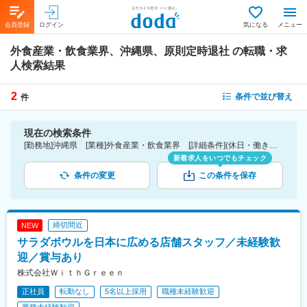
会員登録
ログイン
気になる
メニュー
外食産業・飲食業界、沖縄県、原則定時退社
の転職・求
人検索結果
2
条件で並び替え
件
現在の検索条件
[勤務地]沖縄県 [業種]外食産業・飲食業界 [詳細条件](休日・働き方)原則定時退社
新着求人をいつでもチェック
条件の変更
この条件を保存
締切間近
NEW
サラダボウルを日本に広める店舗スタッフ／未経験歓
迎／賞与あり
株式会社ＷｉｔｈＧｒｅｅｎ
正社員
転勤なし
5名以上採用
職種未経験歓迎