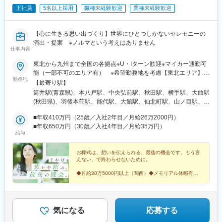
正社員
5名以上採用
職種未経験歓迎
業種未経験歓迎
【心に生きる思い出づくり】世界にひとつしかないセレモニーの
演出・提案 ※ノルマという考えはありません
仕事内容
東北から九州まで全国の各拠点※U・Iターン歓迎※マイカー通勤可
能（一部不可のエリア有） ※希望勤務地を考慮【東北エリア】◆
勤務地
青森（12カ所）◆岩手（13カ所）◆宮城（9カ所）◆秋田（13カ
【最寄り駅】
所）【関西エリア】◆大阪（39カ所）◆京都（3カ所）◆兵庫（7
筒井駅(青森県)、本八戸駅、中央弘前駅、秋田駅、横手駅、大曲駅
カ所）◆奈良（6カ所）◆滋賀（3カ所）【中国エリア】◆岡山
(秋田県)、羽後本荘駅、能代駅、大館駅、仙北町駅、山ノ目駅、柳
（13カ所）◆広島（16カ所）◆山口（31カ所）【九州エリア】◆
原駅(岩手県)、小佐野駅、山口団地駅、黒松駅(宮城県)、三国駅(大
福岡（49カ所）◆長崎（7カ所） など受動喫煙対策：あり＊＊
■年収410万円（25歳／入社2年目／月給26万2000円）
阪府)、芦原橋駅、高槻市駅、大日駅、香里園駅、近鉄八尾駅、富
＊POINT＊＊＊●研修充実！所作や礼儀作法など、イチから学べる
■年収650万円（30歳／入社4年目／月給35万円）
木駅、白鷺駅、今出川駅、高の原駅、園田駅、妹尾駅、西富井
給与
●経験・学歴・性別を問わず活躍できる●世界にひとつしかないセ
駅、山陽女学園前駅、備後本庄駅、東尾道駅、三原駅、小月駅、
レモニーの演出・提案ができる
新下関駅、岩鼻駅、山口駅(山口県)、西岩国駅、徳山駅、香春口三
お葬式は、想いを伝えられる、最後の機会です。もう言
萩野駅、陣原駅、博多南駅、橋本駅(福岡県)、花畑駅、古賀駅、日
えない、で終わらせないために。
宇駅、松浦駅、弘前駅、芦原町駅、楽々園駅、旦過駅、聖マリア
病院前駅、ししぶ駅、今宮駅
◆月給30万5000円以上（関西）◆メモリアル休暇有◆
全国90カ所以上の支店、約30カ所の結婚式場、241カ所
の斎場を展開する大手セレモニー企業
気になる
応募する