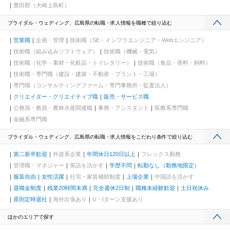
豊田郡（大崎上島町）
ブライダル・ウェディング、広島県の転職・求人情報を職種で絞り込む
営業職
企画・管理
技術職（SE・インフラエンジニア・Webエンジニア）
技術職（組み込みソフトウェア）
技術職（機械・電気）
技術職（化学・素材・化粧品・トイレタリー）
技術職（食品・香料・飼料）
技術職・専門職（建設・建築・不動産・プラント・工場）
専門職（コンサルティングファーム・専門事務所・監査法人）
クリエイター・クリエイティブ職
販売・サービス職
公務員・教員・農林水産関連職
事務・アシスタント
医療系専門職
金融系専門職
ブライダル・ウェディング、広島県の転職・求人情報をこだわり条件で絞り込む
第二新卒歓迎
外資系企業
年間休日120日以上
フレックス勤務
管理職・マネジャー
英語を活かす
学歴不問
転勤なし（勤務地限定）
服装自由
女性活躍
社宅・家賃補助制度
上場企業
中国語を活かす
退職金制度
残業20時間未満
完全週休2日制
職種未経験歓迎
土日祝休み
原則定時退社
海外出張あり
U・Iターン支援あり
ほかのエリアで探す