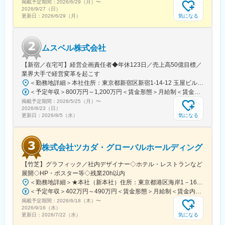
掲載予定期間：
2026/6/29（月）
〜
2026/9/27（日）
気になる
更新日：
2026/6/29（月）
ムスベル株式会社
【新宿／在宅可】経営企画責任者◆年休123日／売上高50億目標／
業界大手で経営変革を起こす
＜勤務地詳細＞本社住所：東京都新宿区新宿1-14-12 玉屋ビル1F受動喫煙対策：屋内全面禁煙変更の範囲：無
＜予定年収＞800万円～1,200万円＜賃金形態＞月給制＜賃金内訳＞月額（基本給）：600,000円～920,000円＜月給＞600,000円～920,000円＜昇給有無＞有＜残業手当＞無賃金はあくまでも目安の金額であり、選考を通じて上下する可能性があります。月給(月額)は固定手当を含めた表記です。
掲載予定期間：
2026/5/25（月）
〜
2026/8/23（日）
気になる
更新日：
2026/8/5（水）
株式会社ツカダ・グローバルホールディング
【竹芝】グラフィック／社内デザイナー◇ホテル・レストランなど
展開◇HP・ポスター等◇残業20h以内
＜勤務地詳細＞★本社（新本社）住所：東京都港区海岸1－16－1 ニューピア竹芝サウスタワー12F勤務地最寄駅：JR線／浜松町駅受動喫煙対策：屋内全面禁煙変更の範囲：会社の定める事業所（リモートワーク含む）
＜予定年収＞402万円～490万円＜賃金形態＞月給制＜賃金内訳＞月額（基本給）：275,000円～332,000円＜月給＞275,000円～332,000円＜昇給有無＞有＜残業手当＞有＜給与補足＞※年収には、賞与年2回／6月（一部額8月）、12月（一部額2月）支給／年間実績3ヵ月分含む※賞与額は、会社業績・個人評価により一部変動あり■昇給・昇格：1回（4月）賃金はあくまでも目安の金額であり、選考を通じて上下する可能性があります。月給(月額)は固定手当を含めた表記です。
掲載予定期間：
2026/6/18（木）
〜
2026/9/16（水）
気になる
更新日：
2026/7/22（水）