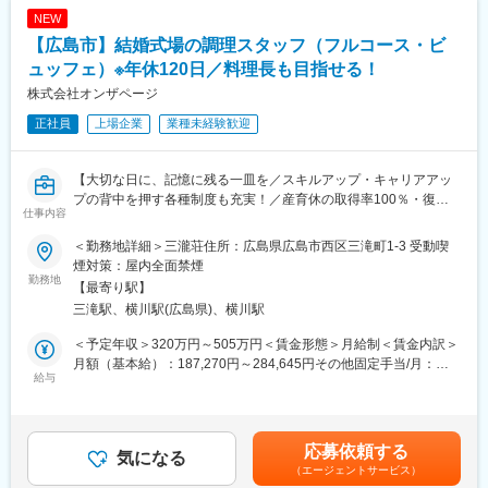
す。コンサルティングとして受託するまでのミッションを担うチ
NEW
ームと、受託後の企画～オペレーションまでを担うチームに分か
【広島市】結婚式場の調理スタッフ（フルコース・ビ
れており、今回の募集は受託後の企画～オペレーションまでを担
っていただける方を募集しています。
ュッフェ）※年休120日／料理長も目指せる！
株式会社オンザページ
■魅力：
正社員
上場企業
業種未経験歓迎
・コンサルティング事業部は、同社の成長戦略における2本柱の1
つとなっており、今後更なる拡大・成長が見込める事業となって
おります。
【大切な日に、記憶に残る一皿を／スキルアップ・キャリアアッ
・将来的には現地のオペレーション設計だけではなく、ホテルの
プの背中を押す各種制度も充実！／産育休の取得率100％・復帰
オーナーや支配人に向けて、財務分析・事業計画プラン・婚礼の
仕事内容
率95％、男性取得実績もあり、長期的に活躍できる職場です◎】
コンセプト設計などの経営に直結する業務も経験することができ
ます。
＜勤務地詳細＞三瀧荘住所：広島県広島市西区三滝町1-3 受動喫
※求人票に記載の内容は、2026年4月の経営統合に伴い、給与、福
煙対策：屋内全面禁煙
利厚生、待遇および各種制度等について、変更となる場合があり
勤務地
変更の範囲：会社の定める業務
【最寄り駅】
ます。
三滝駅、横川駅(広島県)、横川駅
■お任せする業務内容：
＜予定年収＞320万円～505万円＜賃金形態＞月給制＜賃金内訳＞
私たちは提供されるその瞬間、一皿にすべての想いを込めていま
月額（基本給）：187,270円～284,645円その他固定手当/月：
す。
給与
5,000円固定残業手当/月：62,730円～95,355円（固定残業時間45
最高の状態のお料理が、結婚式の特別な思い出とともに、すべて
時間0分/月）超過した時間外労働の残業手当は追加支給＜月給＞
のゲストに「おいしい」という記憶を残すからです。
255,000円～385,000円（一律手当を含む）＜昇給有無＞有＜残業
記憶に刻まれる料理が、記憶に刻まれる結婚式を作ると考え、1
手当＞有＜給与補足＞※ご経験・年齢により給与は変動する可能性
応募依頼する
秒、1℃、1ｇを探究し、ゲストの五感を覚醒させる料理を提供す
気になる
もございます。■昇給：年1回（3月）■賞与：年2回（2、8月）■イ
（エージェントサービス）
ることで、テーブルの風景と味も記憶に残るよう、感動の一皿を
ンセンティブ（毎月）賃金はあくまでも目安の金額であり、選考