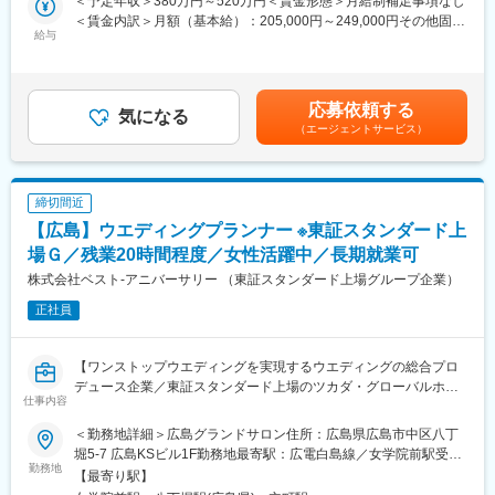
＜予定年収＞380万円～520万円＜賃金形態＞月給制補足事項なし
で、新郎新婦のおふたりらしい想いを形にできる特別なウエディ
＜具体的には＞
＜賃金内訳＞月額（基本給）：205,000円～249,000円その他固定
ングステージです。
・ご来店時の新規接客
給与
手当/月：70,000円～75,000円＜月給＞275,000円～324,000円＜
プラン・オプション説明、撮影会場案内、衣裳案内および、お
昇給有無＞有＜残業手当＞有＜給与補足＞※通勤交通費・残業代は
■当社について：
客様のご希望に合わせてご提案
別途全額支給です。※上記はLP手当とグローバル手当（転居を伴
◎ハウスウェディング事業、レストラン事業、ドレス事業など
・成約事務手続き
う転勤有）も含みます。※転居無の働き方もあり、希望により選択
「OPEN DOORS!!」の理念の元、ブライダルマーケットで常に時
応募依頼する
・衣裳合わせ・オプション相談
気になる
可。（転勤無の場合は手当支給はございませんので、ご留意くだ
代を捉え、一歩先を行くサービスを創出してきました。
（エージェントサービス）
・撮影当日のブリーフィング、撮影後の写真選び、精算（美容着
さい。）※選考を通じて総合的に判断した結果、想定給与から前後
◎「楽しくなければ、やったところで知れたもの」という指針の
付は美容師が、撮影はフォトグラファーが行います。）
する可能性がございます。賃金はあくまでも目安の金額であり、
もと、メンバー全員が夢中になって仕事に取り組み、自分や組織
・発注業務
選考を通じて上下する可能性があります。月給(月額)は固定手当を
の成長を楽しむ、そうした私たちの想いと情熱を、共有できる人
含めた表記です。
材をお待ちしております。
締切間近
＜例えばこんな撮影をご提案します＞
【広島】ウエディングプランナー ※東証スタンダード上
・国内ロケーションフォト
変更の範囲：会社の定める業務
・スタジオフォト
場Ｇ／残業20時間程度／女性活躍中／長期就業可
・アニバーサリーフォト 等
株式会社ベスト‐アニバーサリー （東証スタンダード上場グループ企業）
「どんな場所で」「どんなイメージで」撮影をしたいのかご新郎
正社員
ご新婦様にヒアリングを行い、プランを決めていきます！
●お客様の想いに応えるやりがい●
【ワンストップウエディングを実現するウエディングの総合プロ
現在、フォトウェディングに「オリジナリティ」を求めているお
デュース企業／東証スタンダード上場のツカダ・グローバルホー
客様が増えているため、まずは「どんな写真にしたいか」という
仕事内容
ルディング100%出資子会社】
要望を丁寧にヒアリング。幸せなお二人の想いをしっかりと汲み
取りながら最高の瞬間を切り取り、「写真」というカタチに残し
＜勤務地詳細＞広島グランドサロン住所：広島県広島市中区八丁
店舗・サロンで新規のお客様をご案内～成約までお任せ致しま
て差し上げるやりがいがあります。
堀5-7 広島KSビル1F勤務地最寄駅：広電白島線／女学院前駅受動
す。
勤務地
喫煙対策：屋内全面禁煙変更の範囲：本文参照
【最寄り駅】
（変更の範囲：会社の定める業務）
●キャリアの可能性●