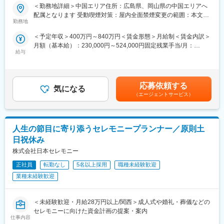
◆イベントの企画や実施のサポート
ご入社後はウェディングプランナーとして現場を経験したのち最
＜勤務地詳細＞中国エリア住所：広島県、岡山県の中国エリアへ
社内プロジェクトなどで、新たに出た案や意見に対して、承認や
短1年後に自社が展開している結婚式場の企画運営をお願いしま
配属となります 受動喫煙対策：屋内全面禁煙変更の範囲：本文参
アドバイスを行ないます。「キッズプロジェクト」
す。
勤務地
照
「FunFenFant」など結婚式だけでなく、市場のトレンドをふまえ
【変更の範囲：会社の定める業務】
＜予定年収＞400万円～840万円＜賃金形態＞月給制＜賃金内訳＞
て自ら意見を出すことも。
■仕事内容：
月額（基本給）：230,000円～524,000円固定残業手当/月：
◆経営企画・マーケティング
◆式場の業績管理
給与
52,600円～76,000円（固定残業時間30時間0分/月）超過した時間
地域特性に関するマーケティング調査を行い、その特性を反映し
お客様の組数・成約数・成約率・単価・売上・原価・販管費・利
外労働の残業手当は追加支給＜月給＞282,600円～600,000円（一
た式場のプロデュースを行います。その地域での文化や風習を理
益などを算出し、データを細かく分析し各月・四半期・半期・通
律手当を含む）＜昇給有無＞有＜残業手当＞有＜給与補足＞年収
解し、お客様の指向性や価値観に合わせた戦略策定をすることが
年の目標クリアに向けて、各セクションと連携をとり動いていき
は年齢、ご経験スキルを考慮のうえ、決定します。月間30時間の
重要です。
ます。
応募依頼する
気になる
みなし残業時間を超過した分は残業手当を支給■昇給:年2回■賞与:
◆各セクションのマネジメント業務
（エージェントサービス）
年2回賃金はあくまでも目安の金額であり、選考を通じて上下する
●当社の魅力
プランナーから料理、装花、美容、衣装、写真撮影など、各部署
可能性があります。月給(月額)は固定手当を含めた表記です。
・一顧客一担当制：お客様の想いを「かたち」にする為、新規接
のリーダーやスタッフと連携を取りながら、全体のマネジメント
客から当日の進行、装飾のテーマ、料理やサービスまで1人のウェ
を行います。
ディングプランナーが一貫してプロデュースするのが同社の魅力
人生の節目に寄り添うセレモニープランナー／原則土
◆イベントの企画や実施のサポート
です。
ブライダルフェアの企画を行なう社内プロジェクトなどで、新た
日祝休み
・T&Gは、社員の意欲や可能性を信じて様々なミッションを任せ
に出た案や意見に対して、承認やアドバイスを行ないます。時に
株式会社日本セレモニー
る企業風土があり、長期的に様々なキャリアの挑戦が可能です。
は、来場者特典などについて、市場のトレンドをふまえて自ら意
見を出すことも。
正社員
転勤なし
5名以上採用
職種未経験歓迎
変更の範囲：会社の定める業務
◆スタッフの採用・教育
業種未経験歓迎
各部署から状況をヒアリングし、必要に応じて採用活動を実施し
ていただきます。求人の媒体選定から取材対応まで幅広く手がけ
ます。また教育スケジュールに基づき、採用の進捗管理や指導も
＜未経験歓迎・月給28万円以上/関西＞成人式や婚礼・葬儀などの
実施していただきます。
セレモニーに向けた資金計画の提案・案内
仕事内容
◆経営企画・マーケティング