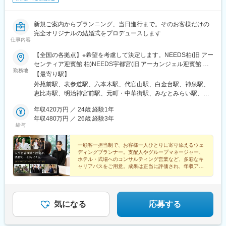
新規ご案内からプランニング、当日進行まで。そのお客様だけの
完全オリジナルの結婚式をプロデュースします
仕事内容
【全国の各拠点】※希望を考慮して決定します。NEEDS柏(旧 アー
センティア迎賓館 柏)NEEDS宇都宮(旧 アーカンジェル迎賓館 宇
勤務地
都宮)NEEDS仙台(旧 アーカンジェル迎賓館 仙台)NEEDS新潟(旧
【最寄り駅】
アーククラブ迎賓館 新潟)NEEDS郡山(旧 アーククラブ迎賓館 郡
外苑前駅、表参道駅、六本木駅、代官山駅、白金台駅、神泉駅、
山)NEEDS千葉みなと(旧 ベイサイドパーク迎賓館 千葉みな
恵比寿駅、明治神宮前駅、元町・中華街駅、みなとみらい駅、京
と)NEEDS札幌(旧 ヒルサイドクラブ迎賓館 札幌)NEEDS高崎(旧
急東神奈川駅、千葉みなと駅、小倉駅(福岡県)、岡本駅(栃木県)、
アーセンティア迎賓館 高崎)NEEDS大宮(旧 アーヴェリール迎賓館
年収420万円 ／ 24歳 経験1年
青葉通一番町駅、井口駅(広島県)、大形駅、北柏駅、高崎問屋町
大宮)NEEDSさいたま新都心(旧 ガーデンヒルズ迎賓館 大
年収480万円 ／ 26歳 経験3年
駅、肥後橋駅、八幡駅(静岡県)、静岡駅、与野駅、八事駅、姫路
給与
宮)NEEDS松本(旧 ガーデンヒルズ迎賓館 松本)NEEDS松本城前
駅、東新庄駅、妹尾駅、木太町駅、春日町駅、貿易センター駅、
(旧 アルモニービアン)NEEDS富山(旧 アーヴェリール迎賓館 富
鴨池駅、石橋駅(長崎県)、梅津寺駅、冷水浦駅、八王子みなみ野
山)NEEDS代官山(旧 アーカンジェル代官山)NEEDS麻布(旧 麻布
一顧客一担当制で、お客様一人ひとりに寄り添えるウェ
駅、徳島駅、山麓駅(もいわ山)、岐阜駅、南小倉駅、熊本駅前駅、
ディングプランナー。支配人やグループマネージャー、
迎賓館)NEEDS表参道(旧 表参道TERRACE)NEEDS神宮前(旧 アル
安積永盛駅、さいたま新都心駅、南松本駅、松本駅、新横浜駅、
ホテル・式場へのコンサルティング営業など、多彩なキ
モニーソルーナ表参道) ほか▼勤務地の詳細は下記をご覧くださ
西横浜駅、茅ケ崎駅、国際センター駅、久屋大通駅、沼津駅、り
ャリアパスをご用意。成果は正当に評価され、年収アッ
い。https://www.tgn.co.jp/hall/
プも目指せる環境です。
んくう常滑駅、谷町四丁目駅、長堀橋駅、大阪梅田駅(阪急線)、三
ノ宮駅、びわ湖浜大津駅、松ケ崎駅(京都府)、烏丸駅、山陽姫路
駅、福山駅、乃木坂駅、中目黒駅、渋谷駅、原宿駅、馬車道駅、
市役所前駅(千葉県)、平和通駅、あおば通駅、渡辺橋駅、沖松島
気になる
応募する
駅、三宮・花時計前駅、大浦天主堂駅、西線１６条駅、熊本駅、
北松本駅、平沼橋駅、名古屋駅、名古屋城駅、堺筋本町駅、松屋