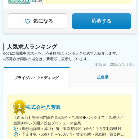
所得額768万円【契約時に必要な費用】■加盟金：0円■仲人登録
◇未経験が9割
◇研修制度充実！
料：0円■パスワード作成料：3万3000円（加盟時のみ）
◇自由度の高い働き方
◇年商3000万円も可能！
◇場所・時間の制限なし
気になる
応募する
人気求人ランキング
dodaに掲載中の求人を、応募数順にランキング形式でご紹介します。
※応募数が同数の場合は、新着順に表示しています。
更新日：
2026/8/6（木）
広島県
ブライダル・ウェディング
株式会社八芳園
【白金台】管理部門責任者※総務・労務等◆バックオフィス統括／
創業83年八芳園／総合プロデュース企業
＜勤務地詳細＞本社住所：東京都港区白金台1-1-6 受動喫煙対策：屋内全面禁煙変更の範囲：会社の定める事業所
＜予定年収＞650万円～960万円＜賃金形態＞月給制＜賃金内訳＞月額（基本給）：500,000円～800,000円＜月給＞500,000円～800,000円＜昇給有無＞有＜残業手当＞有＜給与補足＞■昇給年1回（10月）■賞与年1回（10月）※業績による賃金はあくまでも目安の金額であり、選考を通じて上下する可能性があります。月給(月額)は固定手当を含めた表記です。