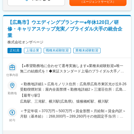
率の高さは、お客様からの満足度の表れでもあり、信頼と結果が
（エージェントサービス）
・最終フィッティング
は基本手当に対する45時間分の時間外手当に相当する手当であ
直結するやりがいのある仕事です。
最終サイズチェック（挙式、披露宴の約2週間前）、ドレスの納品
り、時間外労働の有無に関わらず支給する。■昇給：年1回（3
準備
月）■賞与：年2回（2、8月）■インセンティブ（毎月）賃金はあ
変更の範囲：会社の定める業務
・納品
くまでも目安の金額であり、選考を通じて上下する可能性があり
【広島市】ウエディングプランナー※年休120日／研
衣裳メンテナンス部門と細かくチェックを重ね、結婚式会場に衣
ます。月給(月額)は固定手当を含めた表記です。
修・キャリアステップ充実／ブライダル大手の統合企
裳を納品
業
※パリ・ミラノ・ニューヨークといった世界トップクラスのデザイ
ナーのドレスを取り扱っております。プロとしてお客様にラグジ
株式会社オンザページ
ュアリーなドレス選びの時間を提供するため、海外の雑誌から世
正社員
上場企業
職種未経験歓迎
業種未経験歓迎
界のトレンドの勉強も行っております。初回～最終フィッティン
グまで一貫して携わることが可能です。
【※希望勤務地に合わせて選考実施します※業種未経験歓迎※唯一
■各種制度充実：
無二の結婚式を！◆東証スタンダード上場のブライダル大手／長
・年間MVP表彰
仕事内容
く働きやすい環境：年間休日120日・有休取得率100％義務化】
各種職種ごとに最優秀社員を選考し表彰
・フリーエージェント制度
＜勤務地詳細1＞広島モノリス住所：広島県広島市東区光が丘8-26
※求人票に記載の内容は、2026年4月の経営統合に伴い、給与、福
希望する部署に異動の交渉が可能
受動喫煙対策：屋内全面禁煙＜勤務地詳細2＞三瀧荘住所：広島県
利厚生、待遇および各種制度等について、変更となる場合があり
勤務地
・新規事業提案制度
広島市西区三滝町1-3 受動喫煙対策：屋内全面禁煙
【最寄り駅】
ます。
毎年200件以上の新規事業案が寄せられ、最優秀賞は現実化
広島駅、三滝駅、横川駅(広島県)、猿猴橋町駅、横川駅
・フレックスキャリア制度
■仕事内容：
正社員としての雇用形態のまま時短勤務可能
＜予定年収＞370万円～500万円＜賃金形態＞月給制＜賃金内訳＞
ウエディングプランナーとして、おふたりやゲストの心を揺さぶ
・リフレッシュ休暇
月額（基本給）：268,000円～289,260円その他固定手当/月：
る唯一無二の挙式をプロデュースします。初回接客から打ち合わ
給与
勤続3年毎に30日の休暇を連続または分割で取得可
5,000円固定残業手当/月：67,815円～95,355円（固定残業時間45
せ、当日まで一貫して担当できるため、お客様一人ひとりに深く
時間0分/月）超過した時間外労働の残業手当は追加支給＜月給＞
寄り添えることが特徴です。
■同社の特徴：
340,815円～389,615円（一律手当を含む）＜昇給有無＞有＜残業