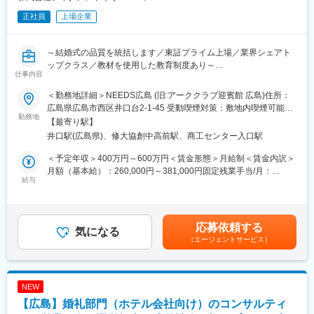
正社員
上場企業
～結婚式の品質を統括します／東証プライム上場／業界シェアト
ップクラス／教材を使用した教育制度あり～
仕事内容
■業務内容：
＜勤務地詳細＞NEEDS広島 (旧:アーククラブ迎賓館 広島)住所：
・結婚式当日の運営責任者として、ウェディングプランナーが設
広島県広島市西区井口台2-1-45 受動喫煙対策：敷地内喫煙可能場
計した結婚式をディレクションして頂きます。
勤務地
所あり変更の範囲：会社の定める事業所
【最寄り駅】
・料理提供タイミングや余興進行の管理、サービススタッフへの
井口駅(広島県)、修大協創中高前駅、商工センター入口駅
指示出しを通じ、結婚式の品質を統括します。
＜予定年収＞400万円～600万円＜賃金形態＞月給制＜賃金内訳＞
■業務詳細：
月額（基本給）：260,000円～381,000円固定残業手当/月：
・結婚式当日の進行ディレクション
給与
98,600円～112,000円（固定残業時間20時間0分/月）超過した時
・料理提供タイミングや演出進行の管理
間外労働の残業手当は追加支給＜月給＞358,600円～493,000円
・アルバイトスタッフやサービススタッフへの指示出し
（一律手当を含む）＜昇給有無＞有＜残業手当＞有＜給与補足＞※
・キッチン・司会・プランナーとの連携
上記年収は、総合職採用の場合（転勤を伴う）の賃金想定となり
応募依頼する
・イレギュラー対応や現場判断による進行調整
気になる
ます。■昇給：年2回※採用時ポジションにより変動します。■賞
（エージェントサービス）
・結婚式前日の会場セッティング・準備
与：年2回■決算賞与：業績により支給賃金はあくまでも目安の金
・スタッフ配置やオペレーション設計
額であり、選考を通じて上下する可能性があります。月給(月額)は
・サービス品質向上に向けた現場改善
固定手当を含めた表記です。
※1日最大2組の結婚式を担当。会場は基本貸切型のため、1組1組
NEW
に集中して運営できます。
【広島】婚礼部門（ホテル会社向け）のコンサルティ