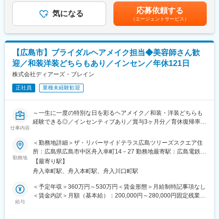
シンプルでスタイリッシュな都市型ゲストハウス「モノリス」シ
手当＞有＜給与補足＞※ご経験・年齢により給与は変動する可能性
応募依頼する
入社後はまず【施行プランナー】を担当。約半年前から打ち合わ
気になる
リーズ、郊外の景観を活かしたリゾート感のある雰囲気が特徴の
もございます。■昇給：年1回（3月）■賞与：年2回（2、8月）■イ
（エージェントサービス）
せを開始し、進行や料理、ギフトなどを提案。結婚式当日はキャ
「アマンダン」シリーズ、歴史的建造物を生かした施設など、立
ンセンティブ（毎月）賃金はあくまでも目安の金額であり、選考
プテンとして全スタッフを統括し、お客様と共に創り上げた結婚
地条件や地域特性にあわせた店舗設計を行っています。
を通じて上下する可能性があります。月給(月額)は固定手当を含め
式を実現します。経験を積んだ後は【新規接客プランナー】とし
た表記です。
て、初めて来館されたお客様への会場案内や日程・予算を含む提
■婚礼における状況：
【広島市】ブライダルヘアメイク担当◆美容師さん歓
案、会場決定までをサポート。将来的には新規接客から当日運営
新たなご予約も順調に増えています。事業は縮小しておらず、新
迎／和装洋装どちらもあり／インセン／年休121日
まで一貫して担当することも可能です。
規の出店計画もこれまで通り進めています。
株式会社ディアーズ・ブレイン
また、パーティードレスのレンタル事業など、顧客情報を基にし
■ポジションの魅力：
た別事業もあり、多角的に事業展開しているので、会社としても
正社員
業種未経験歓迎
「お客様第一」の文化が根付いており、効率や利益よりも心に残
安定した基盤を有しております。
る体験を届ける姿勢を大切にしています。専任プランナーとし
て、お客様に深く寄り添い、一生に一度の大切な日を共に創るや
～一生に一度の特別な日を彩るヘアメイク／和装・洋装どちらも
りがいを感じられる環境です。
経験できる◎／インセンティブあり／賞与3ヶ月分／育休復帰率
仕事内容
100％／年休121日／残業20H～
■採用メッセージ：
＜勤務地詳細＞ザ・リバーサイドテラス広島ツリーズスクエア住
あなたの「本気」が、誰かの、そして自分の未来を書き換える
「ザ・リバーサイドテラス広島ツリーズスクエア」にてウェディ
所：広島県広島市中区舟入幸町14－27 勤務地最寄駅：広島電鉄江
今日から始まるのは、まだ誰も読んだことのない物語です。
ングフォトを挙げられる新郎新婦のヘアメイクや着付け・フィッ
勤務地
波線／舟入幸町駅受動喫煙対策：屋内全面禁煙変更の範囲：会社
この『最初の1ページ』をともに書き上げる仲間に必要なのは、ス
【最寄り駅】
ティングを一貫してお任せいたします。
の定める事業所
キル以上に、誰かの期待を超えたいという純粋な情熱。そして、
舟入幸町駅、舟入本町駅、舟入川口町駅
結婚式という人生の大切な瞬間に関わることで、やりがいや達成
自らを変えていこうとするひたむきな成長意欲です。あなたの本
感を感じられるお仕事です。
＜予定年収＞360万円～530万円＜賃金形態＞月給制特記事項なし
気が、誰かの人生を、そしてあなた自身の未来を、輝かせる。そ
ブライダルヘアメイクご経験者の方、または美容師のご経験のあ
＜賃金内訳＞月額（基本給）：200,000円～280,000円固定残業手
んな瞬間を、私たちはこの場所で、何度も積み重ねていきたい。
る方からのご応募をお待ちしております。
給与
当/月：65,000円～87,000円（固定残業時間45時間0分/月）超過し
最高に輝く人生の１ページを、ここから描いていきませんか。
た時間外労働の残業手当は追加支給＜月給＞265,000円～367,000
■業務詳細：