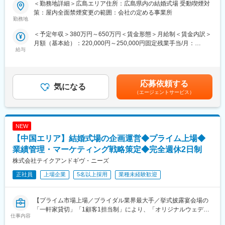
ご入社後は約半年-2年程ウェディングプランナーとして現場を経
＜勤務地詳細＞広島エリア住所：広島県内の結婚式場 受動喫煙対
験、及びマネージャー候補研修を受けて頂き、自社が展開してい
策：屋内全面禁煙変更の範囲：会社の定める事業所
■転勤について：
る結婚式場のマネージャーとして企画運営をお願いします。
勤務地
全国に拠点がある当社ですが双方合意の上で異動/転勤をお願いし
ております。その為、ご家族の事情がある方については転勤せず
＜予定年収＞380万円～650万円＜賃金形態＞月給制＜賃金内訳＞
■仕事内容：
その場に残る選択肢もございます。また人によっては転勤打診が
月額（基本給）：220,000円～250,000円固定残業手当/月：
【ウェディングプランナー】
給与
なく初任地から異動しない社員もおります。
52,600円～76,000円（固定残業時間30時間0分/月）超過した時間
お客様の挙式・ご披露宴を検討されているカップルに対して当社
外労働の残業手当は追加支給＜月給＞272,600円～326,000円（一
サービス案内、見積り作成～プランニング、コーディネート業務
■お仕事の魅力:
律手当を含む）＜昇給有無＞有＜残業手当＞有＜給与補足＞年収
をお任せいたします。
・一顧客一担当制：お客様の想いを「かたち」にするため、新規
は年齢、ご経験スキルを考慮のうえ、決定します。月間30時間の
応募依頼する
気になる
接客から当日の進行、装飾のテーマ、料理やサービスまで1人のウ
みなし残業時間を超過した分は残業手当を支給■昇給:年2回■賞与:
【マネージャー】
（エージェントサービス）
ェディングプランナーが一貫してプロデュースするのが当社の魅
年2回賃金はあくまでも目安の金額であり、選考を通じて上下する
◆式場の業績管理
力です。
可能性があります。月給(月額)は固定手当を含めた表記です。
お客様の組数・成約数・成約率・単価・売上・原価・販管費・利
・ブライダル業界最大手で、自社商品をフルに活用し、お客様の
益などを算出し、データを細かく分析し各月・四半期・半期・通
「未来への一歩」をトータルコーディネートできます。
NEW
年の目標クリアに向けて、各セクションと連携をとり動いていき
・社員の意欲や可能性を信じて様々なミッションを任せる企業風
ます。
【中国エリア】結婚式場の企画運営◆プライム上場◆
土があり、長期的に様々なキャリアの挑戦が可能です。
◆各セクションのマネジメント業務
業績管理・マーケティング戦略策定◆完全週休2日制
プランナーから料理、装花、美容、衣装、写真撮影など、各部署
変更の範囲：会社の定める業務
株式会社テイクアンドギヴ・ニーズ
のリーダーやスタッフと連携を取りながら、店舗全体のマネジメ
ントを行います。
正社員
上場企業
5名以上採用
業種未経験歓迎
◆スタッフの採用・教育
各部署から状況をヒアリングし、必要に応じて採用活動を実施し
ていただきます。求人の媒体選定から取材対応まで幅広く手がけ
【プライム市場上場／ブライダル業界最大手／挙式披露宴会場の
ます。また教育スケジュールに基づき、採用の進捗管理や育成も
「一軒家貸切」「1顧客1担当制」により、「オリジナルウェディ
仕事内容
担って頂きます。
ング」を実現するハウスウェディング事業を展開】