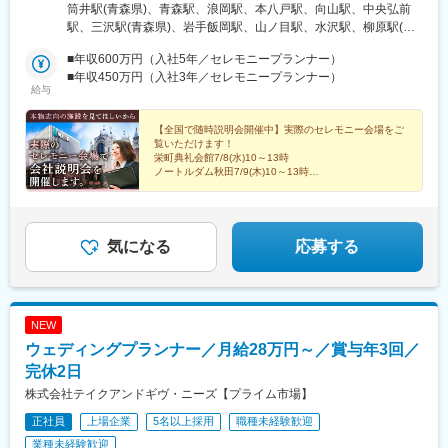
全国で多数オープニング予定★随時、会社説明会実施予定 ■東北
筒井駅(青森県)、青森駅、浪岡駅、本八戸駅、向山駅、中央弘前
エリア青森県（青森・八戸・十和田・弘前・上北郡）岩手県（盛
駅、三沢駅(青森県)、岩手飯岡駅、山ノ目駅、水沢駅、柳原駅(岩
岡・一関・奥州・北上・花巻・釜石・宮古）宮城県（仙台・名
手県)、花巻駅、釜石駅、宮古駅、台原駅、黒松駅(宮城県)、長町
取・石巻・大崎）秋田県（秋田・横手・大仙・由利本荘・能代・
■年収600万円（入社5年／セレモニープランナー）
南駅、小鶴新田駅、名取駅、石巻駅、塚目駅、秋田駅、横手駅、
大館）■関西エリア 大阪府（大阪・茨木・高槻・寝屋川・八尾・
■年収450万円（入社3年／セレモニープランナー）
大曲駅(秋田県)、羽後本荘駅、能代駅、大館駅、神崎川駅、近鉄八
給与
河内長野・堺）京都府（京都）兵庫県（尼崎）奈良県（奈良・橿
尾駅、ＪＲ総持寺駅、高槻駅、香里園駅、汐ノ宮駅、堺東駅、今
原）■中国エリア岡山県（岡山・倉敷）広島県（福山・尾道・三
出川駅、塚口駅(阪急線)、畝傍駅、妹尾駅、倉敷市駅、備後本庄
原・広島）山口県（岩国・光・周南・防府・下関・宇部）■九州エ
【全国で随時説明会開催中】実際のセレモニー会場をご
駅、新尾道駅、須波駅、三原駅、山陽女学園前駅、岩国駅、光
覧いただけます！
リア福岡県（北九州・古賀・福津・福岡・春日・直方・行橋・久
駅、徳山駅、防府駅、幡生駅、綾羅木駅、東新川駅(山口県)、旦過
栄町典礼会館7/8(水)10～13時
留米）長崎県（佐世保）大分県（中津）佐賀県（伊万里）受動喫
駅、熊西駅、萩原駅(福岡県)、古賀駅、福間駅、馬出九大病院前
ノートルダム秋田7/9(木)10～13時
煙対策：あり※以下『勤務地一覧を見る』は支店の一覧です※『勤
ノートルダム盛岡7/10(金)10～13時
駅、香椎宮前駅、西新駅、福大前駅、大橋駅(福岡県)、大野城駅、
宮城野典礼会館7/11(土)10～13時 他、全国で開催
務地一覧を見る』の勤務地以外にも、複数勤務地がありますので
直方駅、令和コスタ行橋駅、花畑駅、佐世保中央駅、日宇駅、中
お気軽にご相談ください
津駅(大分県)、川東駅(佐賀県)、三国駅(大阪府)、高槻市駅、塚口
駅(福知山線)、楽々園駅、琴芝駅、平和通駅、西黒崎駅、西鉄香椎
気になる
応募する
駅、筑豊直方駅、聖マリア病院前駅、中佐世保駅、小倉駅(福岡
県)、香椎駅
NEW
ウェディングプランナー／月給28万円～／賞与年3回／
完休2日
株式会社テイクアンドギヴ・ニーズ【プライム市場】
正社員
上場企業
5名以上採用
職種未経験歓迎
業種未経験歓迎