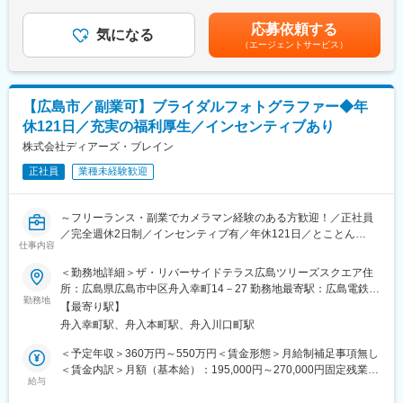
円（一律手当を含む）＜昇給有無＞有＜残業手当＞有＜給与補足
■働く環境：
フォトウエディングを挙げられる新郎新婦様のヘアメイクや衣装
＞■基本給：年齢・経験・能力を考慮し決定いたします。■賞与:年
・年間休日120日／月9日休み
応募依頼する
フィッティングをお任せいたします。
気になる
2回（6月、12月）、決算賞与（1月※前年度業績により支給するこ
・有給休暇取得率100％
（エージェントサービス）
当社式場内での撮影に加えて、周辺でのロケーション撮影の同行
とあり）■昇給:年1回（7月 ）賃金はあくまでも目安の金額であ
・フレックスキャリア制度あり
もお願いする場合があります。
り、選考を通じて上下する可能性があります。月給(月額)は固定手
・産休・育休取得率100％、復職率95％、男性の取得実績あり
・ヘアセット
当を含めた表記です。
・勤続３年でリフレッシュ休暇付与
・メイクアップ
・表彰制度多数（MVPは最大100万円）
【広島市／副業可】ブライダルフォトグラファー◆年
・ドレスフィッティング
休121日／充実の福利厚生／インセンティブあり
・婚礼衣装着付け（和装垢含む）
・その他店舗運営に関わる事務作業
株式会社ディアーズ・ブレイン
正社員
業種未経験歓迎
■採用背景：
「ザ・リバーサイドテラス広島ツリーズスクエア」にてウェディ
ングフォト事業を推進することとなり、新たにスタッフを募集す
～フリーランス・副業でカメラマン経験のある方歓迎！／正社員
ることとなりました。新郎新婦のヘアメイク、着付けまでを一貫
／完全週休2日制／インセンティブ有／年休121日／とことん
してお任せいたします。
仕事内容
「人」にこだわる社風で福利厚生・評価制度・研修制度等が充実
しています◎～
＜勤務地詳細＞ザ・リバーサイドテラス広島ツリーズスクエア住
■「ザ・リバーサイドテラス広島ツリーズスクエア」について：
所：広島県広島市中区舟入幸町14－27 勤務地最寄駅：広島電鉄江
舟入幸町駅まで徒歩5分で街中にありながら非日常を感じられる、
■業務内容：
勤務地
波線／舟入幸町駅受動喫煙対策：屋内全面禁煙変更の範囲：会社
自然と調和した上質なおもてなしを提供するゲストハウスのウェ
【最寄り駅】
「ザ・リバーサイドテラス広島ツリーズスクエア」にて、ブライ
の定める事業所
ディング会場です。
舟入幸町駅、舟入本町駅、舟入川口町駅
ダルのカメラマンとして人生の大切な瞬間を残すやりがいのある
自然・水・光が織りなすロケーションと自由度の高い空間設計
お仕事をお任せいたします。
＜予定年収＞360万円～550万円＜賃金形態＞月給制補足事項無し
で、新郎新婦のおふたりらしい想いを形にできる特別なウエディ
舟入幸町駅まで徒歩5分で街中にありながら非日常を感じられる、
＜賃金内訳＞月額（基本給）：195,000円～270,000円固定残業手
ングステージです。
自然と調和した上質なおもてなしを提供するゲストハウスのウェ
給与
当/月：65,000円～90,000円（固定残業時間45時間0分/月）超過し
ディング会場です。
た時間外労働の残業手当は追加支給＜月給＞260,000円～360,000