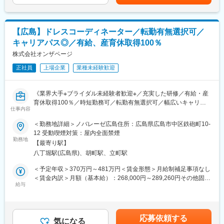
570万円／29歳：経験4年年収640万円／32歳：経験5年賃金はあ
＜料理コンクール支援制度＞
未経験からでも安心してスキルを習得できるよう、充実した教育
くまでも目安の金額であり、選考を通じて上下する可能性があり
コンクールに必要な費用の補助、シフト調整などを全面的に支
制度をご用意しています。トークスクリプトや教材を活用するこ
ます。月給(月額)は固定手当を含めた表記です。
援。
とで、「入社2ヵ月程度」で業界特有のスキルを得ることが可能で
貪欲に成長することが、お客様のためになると信じています。
【広島】ドレスコーディネーター／転勤有無選択可／
す。即戦力として活躍できる体系的なカリキュラムとなっている
キャリアパス◎／有給、産育休取得100％
ので、新人でもすぐに自信を持って業務に取り組めます。
＜制度・取り組み事例＞
株式会社オンザページ
・年間休日120日、月9日休み
■将来のキャリアパス：
・有給休暇取得率100％の義務化
正社員
上場企業
業種未経験歓迎
プランナーやセールスとしての専門性を高めるだけでなく、マネ
・勤務時間や働く日数を変えられるフレックスキャリア制度あり
ジメント職やマーケティング分野へのキャリアチェンジも可能で
・産休・育休取得率100％、復職率95％！男性の取得実績もあ
す。また、独立を目指す方には、ウェディング業界での経験を活
り！
《業界大手※ブライダル未経験者歓迎※／充実した研修／有給・産
かして起業するという選択肢も視野に入れられます。当社であれ
・勤続３年でリフレッシュ休暇付与
育休取得100％／時短勤務可／転勤有無選択可／幅広いキャリア
ば、個人の成長や夢に応じた、柔軟なキャリア設計が可能です。
仕事内容
パス》
＜勤務地詳細＞ノバレーゼ広島住所：広島県広島市中区鉄砲町10-
■配属先の編成：
※求人票に記載の内容は、2026年4月の経営統合に伴い、給与、福
12 受動喫煙対策：屋内全面禁煙
拠点ごとに5名～10名のプランナーが在籍し、チームで取り組み
利厚生、待遇および各種制度等について、変更となる場合があり
勤務地
ながらお客様へのホスピタリティを高めています。また、女性管
【最寄り駅】
ます。
理職や女性リーダーも多く活躍しており、多様な視点を取り入れ
八丁堀駅(広島県)、胡町駅、立町駅
た柔軟な職場環境も特長です。社員一人ひとりが安心して働きな
■業務内容：
＜予定年収＞370万円～481万円＜賃金形態＞月給制補足事項なし
がら成長していける体制が整っています。
・新規接客
＜賃金内訳＞月額（基本給）：268,000円～289,260円その他固定
お客様へのカウンセリング（会場の雰囲気、お客様の趣味趣向、
給与
手当/月：5,000円固定残業手当/月：67,815円～95,355円（固定残
■当社の魅力：
スタイル等を考慮した提案）
業時間45時間0分/月）超過した時間外労働の残業手当は追加支給
当社の成約率は「60%以上」と高い水準を維持しています。この
・アクセサリーコーディネート
＜月給＞340,815円～389,615円（一律手当を含む）＜昇給有無＞
実績は、分業制によって提案業務に集中できる環境や、お客様の
アクセサリー、コサージュ、ヘッドパーツ等、ドレススタイルを
有＜残業手当＞有＜給与補足＞※ご経験・年齢により給与は変動す
理想を丁寧にヒアリングする姿勢によって実現しています。成約
応募依頼する
演出するアイテムの提案
気になる
る可能性もございます。※月給には勤務手当を含む。※勤務手当と