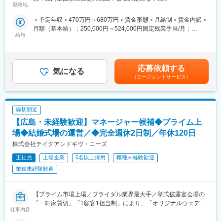
勤務地
・和婚スタイル：日本の美しい結婚式を紡ぐ。神社仏閣での結婚
■仕事内容：
式のプロデュース。
＜予定年収＞470万円～680万円＜賃金形態＞月給制＜賃金内訳＞
◆式場の業績管理
月額（基本給）：250,000円～524,000円固定残業手当/月：
お客様の組数・成約数・成約率・単価・売上・原価・販管費・利
■当社について：
給与
52,600円～76,000円（固定残業時間30時間0分/月）超過した時間
益などを算出し、データを細かく分析し各月・四半期・半期・通
プロデュースから当日のおもてなしまで、ブライダルのあらゆる
外労働の残業手当は追加支給＜月給＞302,600円～600,000円（一
年の目標クリアに向けて、各セクションと連携をとり動いていき
コンテンツをワンストップで提供しています。また、ブライダル
律手当を含む）＜昇給有無＞有＜残業手当＞有＜給与補足＞年収
ます。
だけではなく、お子様の入園式から証明写真・卒業袴・振袖など
は年齢、ご経験スキルを考慮のうえ、決定します。月間30時間の
◆各セクションのマネジメント業務
応募依頼する
ライフイベントに寄り添うアニバーサリー事業も次々展開中で
気になる
みなし残業時間を超過した分は残業手当を支給■昇給:年2回■賞与:
プランナーから料理、装花、美容、衣装、写真撮影など、各部署
す。
（エージェントサービス）
年2回賃金はあくまでも目安の金額であり、選考を通じて上下する
のリーダーやスタッフと連携を取りながら、全体のマネジメント
可能性があります。月給(月額)は固定手当を含めた表記です。
を行います。
■ツカダ・グローバルホールディングについて：
◆スタッフの採用・教育
1995年に創業し、女性の社会進出を背景に、日本初の『ゲストハ
締切間近
各部署から状況をヒアリングし、必要に応じて採用活動を実施し
ウスウエディング』施設を開設しました。ゲストハウスの展開に
ていただきます。求人の媒体選定から取材対応まで幅広く手がけ
【広島・未経験歓迎】マネージャー候補◆プライム上
加えて、ホテルウエディングや海外・リゾート、家族挙式・楽婚
ます。また教育スケジュールに基づき、採用の進捗管理や育成も
といった新たなウエディングスタイルなど、さらに業態を拡大し
場◆結婚式場の運営／◆完全週休2日制／年休120日
担って頂きます。
てきました。また、“心に灼きつくプロのおもてなしで 人々が集う
株式会社テイクアンドギヴ・ニーズ
◆経営企画・マーケティング
シーンをプロデュースする”という理念の下、事業ドメインの拡大
地域特性に関するマーケティング調査を行い、その特性を反映し
にも取り組んできました。
正社員
上場企業
5名以上採用
職種未経験歓迎
た式場のプロデュースを行います。その地域での文化や風習を理
業種未経験歓迎
解し、お客様の指向性や価値観に合わせた戦略策定をすることが
変更の範囲：会社の定める業務
重要です。
◆イベントの企画や実施のサポート
【プライム市場上場／ブライダル業界最大手／挙式披露宴会場の
マーケティングを通じ自店舗の価値をどのように高めていくか、
「一軒家貸切」「1顧客1担当制」により、「オリジナルウェディ
施策を策定し実現をしていただきます。社内プロジェクト等新た
仕事内容
ング」を実現】
に出た案や意見に対して、承認やアドバイスを行ないます。