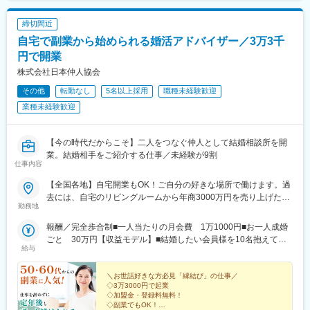
町駅、中崎町駅、三宮駅(神戸新交通)、三井寺駅、北山駅(京都
府)、四条駅(京都市営)、仙台駅(地下鉄)、淀屋橋駅、神戸三宮駅
締切間近
(阪神)、ロープウェイ入口駅、二本木口駅、天王町駅、近鉄名古屋
自宅で副業から始められる婚活アドバイザー／3万3千
駅、丸の内駅(愛知県)、心斎橋駅、中津駅(地下鉄)、三宮駅(神戸市
営)、五条駅(京都市営)
円で開業
株式会社日本仲人協会
その他
転勤なし
5名以上採用
職種未経験歓迎
業種未経験歓迎
【今の時代だからこそ】二人をつなぐ仲人として結婚相談所を開
業。結婚相手をご紹介する仕事／未経験が9割
仕事内容
【全国各地】自宅開業もOK！ご自分の好きな場所で働けます。過
去には、自宅のリビングルームから年商3000万円を売り上げた方
勤務地
も！
報酬／完全歩合制■一人当たりの月会費 1万1000円■お一人成婚
ごと 30万円【収益モデル】■結婚したい会員様を10名抱えてい
給与
る場合会費月11万円＋成婚30万円（1名分）＝月収41万円＜先輩
方の収益実績もご紹介！＞◆兵庫県 40代・女性・2017年2月開
業・自己資金：0円・年間所得額：1056万円◆東京都 40代・女
＼お世話好きな方必見「縁結び」の仕事／
◇3万3000円で起業
性・2017年4月開業・自己資金：3万円・年間所得額：984万円◆
◇加盟金・登録料無料！
福島県 50代・男性・2014年6月開業・自己資金：5.0万円・年間
◇副業でもOK！