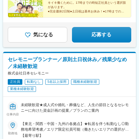
駅、新尾道駅、須波駅、三原駅、山陽女学園前駅、岩国駅、光
キイキ働くために。17時までの時短正社員という選択肢
リア福岡県（北九州・古賀・福津・福岡・春日・直方・行橋・久
駅、徳山駅、防府駅、幡生駅、綾羅木駅、東新川駅(山口県)、旦過
があります。
留米）長崎県（佐世保）大分県（中津）佐賀県（伊万里）受動喫
駅、熊西駅、萩原駅(福岡県)、古賀駅、福間駅、馬出九大病院前
●完全週休2日制●土日祝は基本お休み！●17時までの時
煙対策：あり※以下『勤務地一覧を見る』は支店の一覧です※『勤
短正社員●安心の大手セレモニー企業の正社員採用
駅、香椎宮前駅、西新駅、福大前駅、大橋駅(福岡県)、大野城駅、
務地一覧を見る』の勤務地以外にも、複数勤務地がありますので
直方駅、令和コスタ行橋駅、花畑駅、佐世保中央駅、日宇駅、中
お気軽にご相談ください
津駅(大分県)、川東駅(佐賀県)、三国駅(大阪府)、高槻市駅、塚口
駅(福知山線)、楽々園駅、琴芝駅、平和通駅、西黒崎駅、西鉄香椎
気になる
応募する
駅、筑豊直方駅、聖マリア病院前駅、中佐世保駅、小倉駅(福岡
県)、香椎駅
セレモニープランナー／原則土日祝休み／残業少なめ
／未経験歓迎
株式会社日本セレモニー
正社員
転勤なし
5名以上採用
職種未経験歓迎
業種未経験歓迎
未経験歓迎★成人式や婚礼・葬儀など、人生の節目となるセレモ
ニーに向けた資金計画の提案／プランのご案内
仕事内容
【東北・関西・中国・九州の各拠点】★転居を伴う転勤なし◎勤
務地希望考慮／エリア限定社員可能（働きたいエリアの選択が可
勤務地
能）◎マイカー通勤可（一部不可のエリア有）※U・Iターン歓迎★
【最寄り駅】