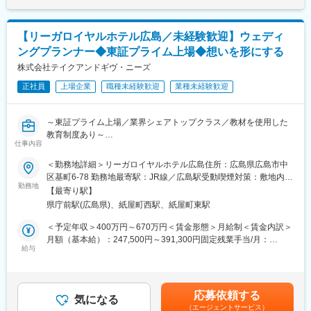
生みだしています。
を通じて上下する可能性があります。月給(月額)は固定手当を含め
いっさいの妥協なく、常に最高の状態の料理を目指し続けてくだ
た表記です。
さい。
【リーガロイヤルホテル広島／未経験歓迎】ウェディ
ングプランナー◆東証プライム上場◆想いを形にする
＜具体的な業務＞
(1)ウエディング運営（土日祝日）
株式会社テイクアンドギヴ・ニーズ
土日祝日の結婚式貸切り運営。
正社員
上場企業
職種未経験歓迎
業種未経験歓迎
1日最大2組という限られたお客様のために、心を込めてフルコー
スのご提供をします。（フレンチ・モダンジャパニーズ）
調理業務だけでなく、売り上げ管理・顧客ニーズに応じたメニュ
～東証プライム上場／業界シェアトップクラス／教材を使用した
ー開発・宴会プランの構築など、店舗運営のマネジメントも行っ
教育制度あり～
ていただきます。
仕事内容
■業務内容：
＜勤務地詳細＞リーガロイヤルホテル広島住所：広島県広島市中
(2)宴会・パーティ運営（平日）
人生の中で特別な一日を演出する結婚式。その一日を成功に導く
区基町6-78 勤務地最寄駅：JR線／広島駅受動喫煙対策：敷地内喫
平日や季節のイベント時（ビアガーデンやクリスマスディナー）
ために、お客様一人ひとりの想いに寄り添いながらプランを提案
勤務地
煙可能場所あり変更の範囲：会社の定める事業所
に運営するパーティ・宴会などの貸切営業をします。
【最寄り駅】
するのが、今回募集をするポジションです。当社のブランド力や
※一部店舗では、結婚式会場内にてランチ・ディナーの一般営業を
県庁前駅(広島県)、紙屋町西駅、紙屋町東駅
会場の環境を活かし、最高の結婚式を形にするやりがいを感じら
行っています
れます。
＜予定年収＞400万円～670万円＜賃金形態＞月給制＜賃金内訳＞
月額（基本給）：247,500円～391,300円固定残業手当/月：
■働く環境：
■具体的な業務内容：
給与
38,100円～53,500円（固定残業時間20時間0分/月）超過した時間
＜キャリアパス＞
・新規のお客様への接客・ヒアリング
外労働の残業手当は追加支給＜月給＞285,600円～444,800円（一
最年少の料理長は28歳！4割の料理長が30代までに就任してお
・結婚式プランの提案・契約手続き
律手当を含む）＜昇給有無＞有＜残業手当＞有＜給与補足＞■賞
り、年次・年齢に関係なく、責任あるポジションをお任せしま
・商品の企画やプラン内容の検討
与：年3回（賞与年2回+決算賞与）■昇給：年2回■モデル年収例：
す。
応募依頼する
気になる
年収420万円／24歳：経験1年年収480万円／26歳：経験3年年収
（エージェントサービス）
■教育研修制度：