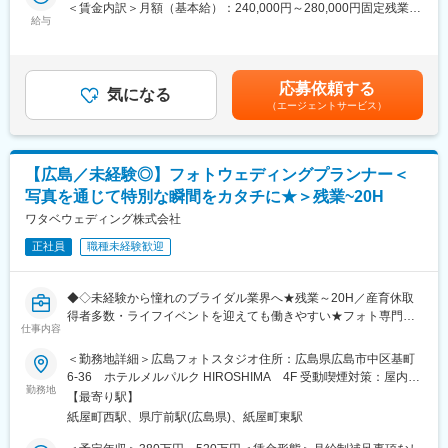
ブライダルヘアメイクご経験者の方、または美容師のご経験のあ
＜賃金内訳＞月額（基本給）：240,000円～280,000円固定残業手
す。長期的なキャリアの中で企画やバック部門にも挑戦頂く事も
る方からのご応募をお待ちしております。
給与
当/月：80,000円～100,000円（固定残業時間45時間0分/月）超過
可能です。
した時間外労働の残業手当は追加支給＜月給＞320,000円～
■業務詳細：
380,000円（一律手当を含む）＜昇給有無＞有＜残業手当＞有＜
★◇長期的な事業持続◎
フォトウエディングを挙げられる新郎新婦様のヘアメイクや衣装
給与補足＞■基本給：年齢・経験・能力を考慮し決定いたします。
当社は利益率の高い事業を成長ドライバーとし、グループ全体の
応募依頼する
フィッティングをお任せいたします。
気になる
■賞与:年2回（6月、12月）、決算賞与（1月※前年度業績により支
収益拡大。ウェディング事業は、キャッシュカウとしての収益を
（エージェントサービス）
当社式場内での撮影に加えて、周辺でのロケーション撮影の同行
給することあり）■昇給:年1回（7月 ）賃金はあくまでも目安の金
維持しながら市場シェア拡大中。ホテル事業は、高いデザイン性
もお願いする場合があります。
額であり、選考を通じて上下する可能性があります。月給(月額)は
に加え、サステナビリティ活動をホテル運営に取り入れるなど、
・ヘアセット
固定手当を含めた表記です。
独自性の高い付加価値を持った「ブティックホテル」市場の創出
・メイクアップ
を目指しています。
【広島／未経験◎】フォトウェディングプランナー＜
・ドレスフィッティング
写真を通じて特別な瞬間をカタチに★＞残業~20H
・婚礼衣装着付け（和装垢含む）
変更の範囲：会社の定める業務
・その他店舗運営に関わる事務作業
ワタベウェディング株式会社
正社員
職種未経験歓迎
■採用背景：
「ザ・リバーサイドテラス広島ツリーズスクエア」にてウェディ
ングフォト事業を推進することとなり、新たにスタッフを募集す
◆◇未経験から憧れのブライダル業界へ★残業～20H／産育休取
ることとなりました。新郎新婦のヘアメイク、着付けまでを一貫
得者多数・ライフイベントを迎えても働きやすい★フォト専門の
してお任せいたします。
仕事内容
ウェディングプランナー◇◆
＜勤務地詳細＞広島フォトスタジオ住所：広島県広島市中区基町
■「ザ・リバーサイドテラス広島ツリーズスクエア」について：
■仕事内容：
6-36 ホテルメルパルク HIROSHIMA 4F 受動喫煙対策：屋内全
舟入幸町駅まで徒歩5分で街中にありながら非日常を感じられる、
自社運営のフォトウェディングスタジオにて、結婚式の前撮り撮
勤務地
面禁煙変更の範囲：会社の定める事業所
自然と調和した上質なおもてなしを提供するゲストハウスのウェ
【最寄り駅】
影やフォトウェディングをご希望のお客様に、プランやアルバム
ディング会場です。
紙屋町西駅、県庁前駅(広島県)、紙屋町東駅
などの商品提案、ウェディングドレスなど衣裳のご案内、写真選
自然・水・光が織りなすロケーションと自由度の高い空間設計
び等をお任せします。