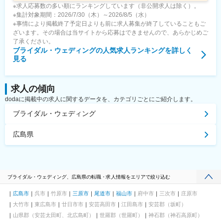
※求人応募数の多い順にランキングしています（非公開求人は除く）。
※集計対象期間：2026/7/30（木）～2026/8/5（水）
※事情により掲載終了予定日よりも前に求人募集が終了していることもご
ざいます。その場合は当サイトから応募はできませんので、あらかじめご
了承ください。
ブライダル・ウェディング
の人気求人ランキングを詳しく
見る
求人の傾向
dodaに掲載中の求人に関するデータを、カテゴリごとにご紹介します。
ブライダル・ウェディング
広島県
ブライダル・ウェディング、広島県の転職・求人情報をエリアで絞り込む
広島市
呉市
竹原市
三原市
尾道市
福山市
府中市
三次市
庄原市
大竹市
東広島市
廿日市市
安芸高田市
江田島市
安芸郡（坂町）
山県郡（安芸太田町、北広島町）
世羅郡（世羅町）
神石郡（神石高原町）