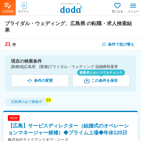
会員登録
ログイン
気になる
メニュー
ブライダル・ウェディング、広島県
の転職・求人検索結
果
21
条件で並び替え
件
現在の検索条件
[勤務地]広島県 [業種]ブライダル・ウェディング-冠婚葬祭業界
新着求人をいつでもチェック
条件の変更
この条件を保存
広島県
のみで募集中
NEW
【広島】サービスディレクター（結婚式のオペレーシ
ョンマネージャー候補）◆プライム上場◆年休120日
株式会社テイクアンドギヴ・ニーズ