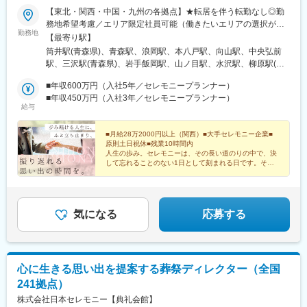
地域特性に関するマーケティング調査を行い、その特性を反映し
【東北・関西・中国・九州の各拠点】★転居を伴う転勤なし◎勤
た式場のプロデュースを行います。その地域での文化や風習を理
務地希望考慮／エリア限定社員可能（働きたいエリアの選択が可
解し、お客様の指向性や価値観に合わせた戦略策定をすることが
勤務地
能）◎マイカー通勤可（一部不可のエリア有）※U・Iターン歓迎★
【最寄り駅】
重要です。
全国で多数オープニング予定★随時、会社説明会実施予定 ■東北
筒井駅(青森県)、青森駅、浪岡駅、本八戸駅、向山駅、中央弘前
■転勤について：
エリア青森県（青森・八戸・十和田・弘前・上北郡）岩手県（盛
駅、三沢駅(青森県)、岩手飯岡駅、山ノ目駅、水沢駅、柳原駅(岩
全国に拠点がある当社ですが双方合意の上で異動/転勤をお願いし
岡・一関・奥州・北上・花巻・釜石・宮古）宮城県（仙台・名
手県)、花巻駅、釜石駅、宮古駅、台原駅、黒松駅(宮城県)、長町
ております。そのため、ご家族の事情がある方については転勤せ
取・石巻・大崎）秋田県（秋田・横手・大仙・由利本荘・能代・
■年収600万円（入社5年／セレモニープランナー）
南駅、小鶴新田駅、名取駅、石巻駅、塚目駅、秋田駅、横手駅、
ずその場に残る選択肢もございます。また人によっては転勤打診
大館）■関西エリア大阪府（大阪・茨木・高槻・寝屋川・八尾・河
■年収450万円（入社3年／セレモニープランナー）
大曲駅(秋田県)、羽後本荘駅、能代駅、大館駅、神崎川駅、近鉄八
がなく初任地から異動しない社員もおります。
給与
内長野・堺）京都府（京都）兵庫県（尼崎）奈良県（奈良・橿
尾駅、ＪＲ総持寺駅、高槻駅、香里園駅、汐ノ宮駅、堺東駅、今
■魅力:
原）■中国エリア岡山県（岡山・倉敷）広島県（福山・尾道・三
出川駅、塚口駅(阪急線)、畝傍駅、妹尾駅、倉敷市駅、備後本庄
一顧客一担当制：お客様の想いを「かたち」にするため、新規接
原・広島）山口県（岩国・光・周南・防府・下関・宇部）■九州エ
■月給28万2000円以上（関西）■大手セレモニー企業■
駅、新尾道駅、須波駅、三原駅、山陽女学園前駅、岩国駅、光
客から当日の進行、装飾のテーマ、料理やサービスまで1人のウェ
原則土日祝休■残業10時間内
リア福岡県（北九州・古賀・福津・福岡・春日・直方・行橋・久
駅、徳山駅、防府駅、幡生駅、綾羅木駅、東新川駅(山口県)、旦過
ディングプランナーが一貫してプロデュースするのが当社の魅力
人生の歩み。セレモニーは、その長い道のりの中で、決
留米）長崎県（佐世保）大分県（中津）佐賀県（伊万里）受動喫
駅、熊西駅、萩原駅(福岡県)、古賀駅、福間駅、馬出九大病院前
して忘れることのない1日として刻まれる日です。その
です。
煙対策：あり※以下『勤務地一覧を見る』は支店の一覧です※『勤
尊さを伝える価値ある仕事だからこそ、高水準な条件で
駅、香椎宮前駅、西新駅、福大前駅、大橋駅(福岡県)、大野城駅、
お迎えします。
務地一覧を見る』の勤務地以外にも、複数勤務地がありますので
直方駅、令和コスタ行橋駅、花畑駅、佐世保中央駅、日宇駅、中
変更の範囲：本文参照
お気軽にご相談ください
津駅(大分県)、川東駅(佐賀県)、三国駅(大阪府)、高槻市駅、塚口
駅(福知山線)、楽々園駅、琴芝駅、平和通駅、西黒崎駅、西鉄香椎
気になる
応募する
駅、筑豊直方駅、聖マリア病院前駅、中佐世保駅、小倉駅(福岡
県)、香椎駅
心に生きる思い出を提案する葬祭ディレクター（全国
241拠点）
株式会社日本セレモニー【典礼会館】