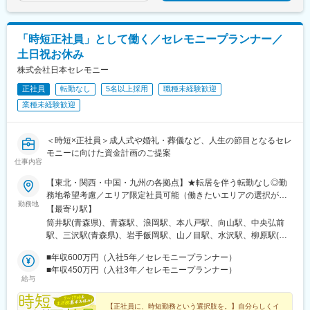
「時短正社員」として働く／セレモニープランナー／
土日祝お休み
株式会社日本セレモニー
正社員
転勤なし
5名以上採用
職種未経験歓迎
業種未経験歓迎
＜時短×正社員＞成人式や婚礼・葬儀など、人生の節目となるセレ
モニーに向けた資金計画のご提案
仕事内容
【東北・関西・中国・九州の各拠点】★転居を伴う転勤なし◎勤
務地希望考慮／エリア限定社員可能（働きたいエリアの選択が可
勤務地
能）◎マイカー通勤可（一部不可のエリア有）※U・Iターン歓迎★
【最寄り駅】
全国で多数オープニング予定★随時、会社説明会実施予定 ■東北
筒井駅(青森県)、青森駅、浪岡駅、本八戸駅、向山駅、中央弘前
エリア青森県（青森・八戸・十和田・弘前・上北郡）岩手県（盛
駅、三沢駅(青森県)、岩手飯岡駅、山ノ目駅、水沢駅、柳原駅(岩
岡・一関・奥州・北上・花巻・釜石・宮古）宮城県（仙台・名
手県)、花巻駅、釜石駅、宮古駅、台原駅、黒松駅(宮城県)、長町
取・石巻・大崎）秋田県（秋田・横手・大仙・由利本荘・能代・
■年収600万円（入社5年／セレモニープランナー）
南駅、小鶴新田駅、名取駅、石巻駅、塚目駅、秋田駅、横手駅、
大館）■関西エリア大阪府（大阪・茨木・高槻・寝屋川・八尾・河
■年収450万円（入社3年／セレモニープランナー）
大曲駅(秋田県)、羽後本荘駅、能代駅、大館駅、神崎川駅、近鉄八
給与
内長野・堺）京都府（京都）兵庫県（尼崎）奈良県（奈良・橿
尾駅、ＪＲ総持寺駅、高槻駅、香里園駅、汐ノ宮駅、堺東駅、今
原）■中国エリア岡山県（岡山・倉敷）広島県（福山・尾道・三
出川駅、塚口駅(阪急線)、畝傍駅、妹尾駅、倉敷市駅、備後本庄
原・広島）山口県（岩国・光・周南・防府・下関・宇部）■九州エ
【正社員に、時短勤務という選択肢を。】自分らしくイ