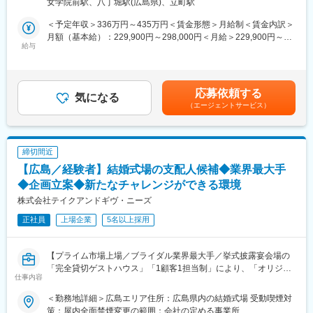
女学院前駅、八丁堀駅(広島県)、立町駅
意欲に応じてリーダーや店長等、マネジメント職へのキャリアア
■具体的な業務内容：
ップの機会は豊富です。さらにグループ企業各社で旅行、衣裳、
＜予定年収＞336万円～435万円＜賃金形態＞月給制＜賃金内訳＞
（1）当社運営・提携先の式場のご案内
ホテルなど多彩な事業を展開している当社。ご本人の志向に応じ
月額（基本給）：229,900円～298,000円＜月給＞229,900円～
（2）お見積り
給与
て「ジョブチャレンジ制度（社内公募制度）」を利用し、キャリ
298,000円＜昇給有無＞有＜残業手当＞有＜給与補足＞※経験等を
（3）ご成約までがメインのお仕事です。
アチェンジも可能です。
考慮して決定します。■給与改定：年1回（4月）■賞与：年2回（6
月・12月）賃金はあくまでも目安の金額であり、選考を通じて上
◆成約後の打ち合わせ
■働き方
下する可能性があります。月給(月額)は固定手当を含めた表記で
応募依頼する
どんな結婚式がしたいかお伺いをしながら、結婚式のより詳細な
気になる
残業代は全額実費支給で、メリハリをつけて働く風土です。
す。
（エージェントサービス）
企画を提案し具体的にプランニングします。
また、常に30名程の社員が産育休取得中。復帰前提での産育休の
例えば…
ため、復職実績も多数。
・会場の装飾
時短勤務制度を利用しながら、長く働けるよう人事制度を設けて
・お料理のコース
います。
締切間近
・招待状のデザイン
※時短勤務制度は、当社ご入社後に産育休を取得された方が対象で
【広島／経験者】結婚式場の支配人候補◆業界最大手
・式の演出
す。
なども含めてプログラムを一緒に考えます。
◆企画立案◆新たなチャレンジができる環境
■魅力
株式会社テイクアンドギヴ・ニーズ
■当社の結婚式スタイル：
・人財育成に力を入れる会社
正社員
上場企業
5名以上採用
※まずは、いずれかを担当していただきますが、ゆくゆくすべての
期間限定で海外勤務経験ができるトレーニー制度や、自ら異動希
スタイルをご担当いただく予定です。
望が出せるジョブチャレンジ制度等、様々な研修・制度を用意
・楽婚：お客様の「こだわり」に合わせて祝儀の範囲で行えるリ
し、社員の成長・育成に力を注いでいます。
【プライム市場上場／ブライダル業界最大手／挙式披露宴会場の
ーズナブルな結婚式。
「完全貸切ゲストハウス」「1顧客1担当制」により、「オリジナ
・家族挙式：家族・少人数で祝うアットホームなウェディング。
変更の範囲：弊社が指定する会社内のすべての業務に変更するこ
仕事内容
ルウェディング」を実現】
全国主要都市を中心に100会場以上をご用意。
とがあります
ご入社後は3－6か月程、支配人候補研修（座学や現場研修など）
・海外挙式：当社の売上約50%を占める海外ウェディング。新婚
＜勤務地詳細＞広島エリア住所：広島県内の結婚式場 受動喫煙対
を受けて頂き、支配人に着任していただきます。
旅行や帰国後パーティーのご提案も。
策：屋内全面禁煙変更の範囲：会社の定める事業所