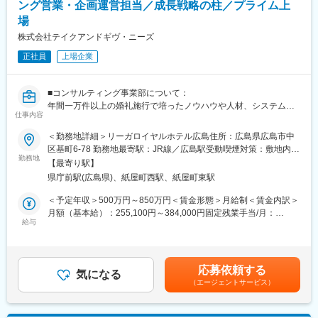
■当ポジションの魅力：
ング営業・企画運営担当／成長戦略の柱／プライム上
・1日最大2組の貸切ウェディングを担当し、新郎新婦やゲストの
場
反応を感じながら、結婚式という人生の節目となるイベントをチ
株式会社テイクアンドギヴ・ニーズ
ームでつくり上げることができます。
正社員
上場企業
■キャリアパス：
・エリア統括マネージャーや、ウェディングプランナー、本社機
能（企画・マーケ・管理部門等）など幅広いキャリアが開けてい
■コンサルティング事業部について：
ます。異動実績も多数あります。
年間一万件以上の婚礼施行で培ったノウハウや人材、システムイ
仕事内容
ンフラを活用し、他社ホテルの婚礼部門におけるコンサルティン
■勤務地：
グおよび運営業務を提供しています。業界No.1の組数実績と培っ
＜勤務地詳細＞リーガロイヤルホテル広島住所：広島県広島市中
東京／神奈川／千葉／埼玉／栃木／群馬／大阪／京都／兵庫／滋
たノウハウをもとに、マーケティング調査、コンセプト、料理や
区基町6-78 勤務地最寄駅：JR線／広島駅受動喫煙対策：敷地内喫
賀／愛知／静岡／宮城／福島／富山／新潟／長野／徳島／香川／
演出設計などを行って頂きます。伝統ある東京會舘の婚礼部門を
勤務地
煙可能場所あり変更の範囲：会社の定める事業所
【最寄り駅】
熊本／長崎
はじめ、ヨコハマ グランド インターコンチネンタルホテル、リー
県庁前駅(広島県)、紙屋町西駅、紙屋町東駅
└詳細：https://www.tgn.co.jp/wedding/#hallList
ガロイヤルホテル小倉、リーガロイヤルホテル広島と提携してい
ます。
＜予定年収＞500万円～850万円＜賃金形態＞月給制＜賃金内訳＞
変更の範囲：会社の定める業務
月額（基本給）：255,100円～384,000円固定残業手当/月：
■業務内容：
給与
63,000円～106,000円（固定残業時間30時間0分/月）超過した時
・本部と協業し、マーケティング調査、コンセプト設計、料理や
間外労働の残業手当は追加支給＜月給＞318,100円～490,000円
演出などのプラン提案
（一律手当を含む）＜昇給有無＞有＜残業手当＞有＜給与補足＞
・プラン内容のオペレーション設計
年収は年齢、ご経験スキルを考慮のうえ決定します。月間30時間
応募依頼する
・現地スタッフのマネジメント
気になる
のみなし残業時間を超過した分は残業手当を支給■昇給:年2回■賞
（エージェントサービス）
与:年3回賃金はあくまでも目安の金額であり、選考を通じて上下
■組織構成：
する可能性があります。月給(月額)は固定手当を含めた表記です。
コンサルティング事業部は全体で50名程度の組織となっておりま