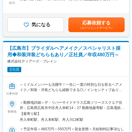
グし、お客様の大切な瞬間、一日の為に個別にプロデュースを担
給与
広がります。業界未経験でも充実した研修体制があるため、未経
36,700円～50,000円（固定残業時間20時間0分/月）超過した時間
って頂きます！
験からでもチャレンジできます。
外労働の残業手当は追加支給＜月給＞284,200円～374,000円（一
律手当を含む）＜昇給有無＞有＜残業手当＞有＜給与補足＞年収
★当社のお仕事の魅力:
■当社について：
は年齢、ご経験スキルを考慮のうえ、決定します。月間20時間の
応募依頼する
◇一顧客一担当制・完全貸し切り・自社一貫
気になる
◎ハウスウェディング事業、レストラン事業、ドレス事業など
みなし残業時間を超過した分は残業手当を支給■昇給:年2回■賞与:
（エージェントサービス）
完全貸切のハウスウェディングで、新規接客から当日の進行、装
「OPEN DOORS!!」の理念の元、ブライダルマーケットで常に時
年2回賃金はあくまでも目安の金額であり、選考を通じて上下する
飾のテーマ、料理やサービスまで1人のウェディングプランナーが
代を捉え、一歩先を行くサービスを創出してきました。
可能性があります。月給(月額)は固定手当を含めた表記です。
一貫してプロデュースするのが当社の特徴です。
◎「楽しくなければ、やったところで知れたもの」という指針の
テイクアンドギヴ・ニーズは「あそびごころとやさしさで、人の
もと、メンバー全員が夢中になって仕事に取り組み、自分や組織
【広島市】ブライダルヘアメイク／スペシャリスト採
心を人生を豊かにする」を企業理念としていますが、見学をしに
の成長を楽しむ、そうした私たちの想いと情熱を、共有できる人
用◆和装洋装どちらもあり／正社員／年収480万円～
来てくださった初日から～式を終えてお見送りをする最後の瞬間
材をお待ちしております。
までトータルコーディネートでお客様に対して価値提供したいと
株式会社ディアーズ・ブレイン
思って頂ける方のご応募をお待ちしております。
変更の範囲：会社の定める業務
正社員
◇充実の研修制度
入社後は現場でのOJT研修に加え、新人のための集合研修に参加
～ミドルメンバーも活躍中！一生に一度の特別な日を彩るヘアメ
し、婚礼に関する基本的知識、ビジネスマナーから模擬演習まで
イク／和装・洋装どちらも経験できる◎／インセンティブあり／
未経験でも安心の研修制度が整っています。入社後は約半年間ト
仕事内容
賞与3ヶ月分／育休復帰率100％／年休121日／残業20H～
レーナーが付き、具体的な業務面やメンタルサポートなど、独り
＜勤務地詳細＞ザ・リバーサイドテラス広島ツリーズスクエア住
立ちするまでサポートします！
「ザ・リバーサイドテラス広島ツリーズスクエア」にてウェディ
所：広島県広島市中区舟入幸町14－27 勤務地最寄駅：広島電鉄江
ングフォトを挙げられる新郎新婦のヘアメイクや着付け・フィッ
勤務地
波線／舟入幸町駅受動喫煙対策：屋内全面禁煙変更の範囲：会社
◇多様なキャリアパス
【最寄り駅】
ティングを一貫してお任せいたします。
の定める事業所
ウェディングプランナーとして経験を積み、店舗の支配人→グル
舟入幸町駅、舟入本町駅、舟入川口町駅
結婚式という人生の大切な瞬間に関わることで、やりがいや達成
ープマネージャーや管理職に挑戦できます。また当社はホテル事
感を感じられるお仕事です。
＜予定年収＞480万円～550万円＜賃金形態＞月給制特記事項なし
業にも参画していく予定なので、ホテル事業側にも挑戦可能で