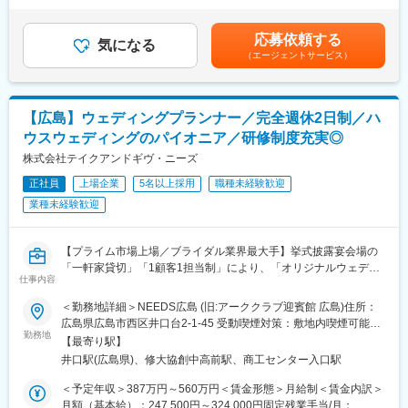
■当社について：
円（一律手当を含む）＜昇給有無＞有＜残業手当＞有＜給与補足
◎ハウスウェディング事業、レストラン事業、ドレス事業など
■具体的な業務内容：
＞※年収は年齢、経験スキルによって考慮します。■業績連動賞
「OPEN DOORS!!」の理念の元、ブライダルマーケットで常に時
応募依頼する
・お客様に対するプランの提案、接客、打ち合わせ
気になる
与：年2回（6月、12月）■昇給：給与改定年1回賃金はあくまでも
代を捉え、一歩先を行くサービスを創出してきました。
（エージェントサービス）
・ウエディングロケーション撮影
目安の金額であり、選考を通じて上下する可能性があります。月
◎「楽しくなければ、やったところで知れたもの」という指針の
・挙式撮影、パーティ撮影
給(月額)は固定手当を含めた表記です。
もと、メンバー全員が夢中になって仕事に取り組み、自分や組織
・動画撮影
の成長を楽しむ、そうした私たちの想いと情熱を、共有できる人
・撮影当日お客様対応、ご案内など
材をお待ちしております。
【広島】ウェディングプランナー／完全週休2日制／ハ
・撮影データ編集作業（Lightroom、Photoshopなど使用）
ウスウェディングのパイオニア／研修制度充実◎
・動画制作
変更の範囲：会社の定める業務
・撮影データ検品、納品、管理
株式会社テイクアンドギヴ・ニーズ
正社員
上場企業
5名以上採用
職種未経験歓迎
■採用背景：
業種未経験歓迎
「ザ・リバーサイドテラス広島ツリーズスクエア」にてフォト事
業にも新たに注力していきたいと考えています。そのスタートア
ップメンバーとして0から作り上げていただくスタッフを募集して
【プライム市場上場／ブライダル業界最大手】挙式披露宴会場の
います。裁量を持ちながら事業の拡大にも携わっていただくこと
「一軒家貸切」「1顧客1担当制」により、「オリジナルウェディ
ができます。
仕事内容
ング」を実現するハウスウェディング事業を展開／従業員の働き
方、支援制度、研修制度も充実しています。
■社風：
＜勤務地詳細＞NEEDS広島 (旧:アーククラブ迎賓館 広島)住所：
◎従業員の輝ける場としての各種制度が充実しています。インセ
広島県広島市西区井口台2-1-45 受動喫煙対策：敷地内喫煙可能場
★業務内容：
勤務地
ンティブ制度や、MVP賞、新人王、店舗賞、年間で最も素晴らし
所あり変更の範囲：会社の定める事業所
【最寄り駅】
お客様の挙式／披露宴を検討されているカップルに対しての当社
い結婚式を表彰する『DBAWARD』賞等、成果を正当に評価し、
井口駅(広島県)、修大協創中高前駅、商工センター入口駅
ならではの「1顧客1担当制」により密にサポート頂き、当社サー
社員がモチベーション高く働ける環境を整えております。
ビス案内／見積り作成～プランニング／コーディネート業務をお
◎元リクルート出身の社長が立ち上げた会社。裁量権も大きく、
＜予定年収＞387万円～560万円＜賃金形態＞月給制＜賃金内訳＞
任せいたします。ご来店時から当日の式までトータルプランニン
幅広いキャリアを目指せるため、ご自身の努力次第で活躍の幅が
月額（基本給）：247,500円～324,000円固定残業手当/月：