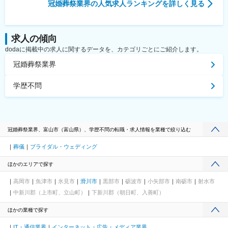
冠婚葬祭業界
の人気求人ランキングを詳しく見る
求人の傾向
dodaに掲載中の求人に関するデータを、カテゴリごとにご紹介します。
冠婚葬祭業界
学歴不問
冠婚葬祭業界、富山市（富山県）、学歴不問の転職・求人情報を業種で絞り込む
葬儀
ブライダル・ウェディング
ほかのエリアで探す
高岡市
魚津市
氷見市
滑川市
黒部市
砺波市
小矢部市
南砺市
射水市
中新川郡（上市町、立山町）
下新川郡（朝日町、入善町）
ほかの業種で探す
IT・通信業界
インターネット・広告・メディア業界