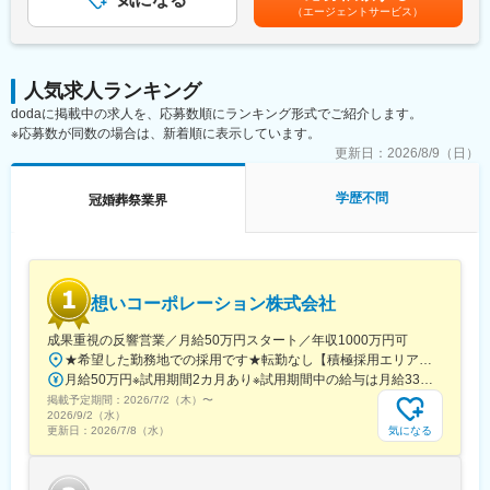
もございます。■昇給：年1回（3月）■賞与：年2回（2、8月）■イ
（エージェントサービス）
プテンとして全スタッフを統括し、お客様と共に創り上げた結婚
ンセンティブ（毎月）賃金はあくまでも目安の金額であり、選考
式を実現します。経験を積んだ後は【新規接客プランナー】とし
を通じて上下する可能性があります。月給(月額)は固定手当を含め
て、初めて来館されたお客様への会場案内や日程・予算を含む提
た表記です。
案、会場決定までをサポート。将来的には新規接客から当日運営
人気求人ランキング
まで一貫して担当することも可能です。
dodaに掲載中の求人を、応募数順にランキング形式でご紹介します。
※応募数が同数の場合は、新着順に表示しています。
■ポジションの魅力：
「お客様第一」の文化が根付いており、効率や利益よりも心に残
更新日：
2026/8/9（日）
る体験を届ける姿勢を大切にしています。専任プランナーとし
て、お客様に深く寄り添い、一生に一度の大切な日を共に創るや
学歴不問
冠婚葬祭業界
りがいを感じられる環境です。
■採用メッセージ：
あなたの「本気」が、誰かの、そして自分の未来を書き換える
今日から始まるのは、まだ誰も読んだことのない物語です。
想いコーポレーション株式会社
この『最初の1ページ』をともに書き上げる仲間に必要なのは、ス
キル以上に、誰かの期待を超えたいという純粋な情熱。そして、
成果重視の反響営業／月給50万円スタート／年収1000万円可
自らを変えていこうとするひたむきな成長意欲です。あなたの本
★希望した勤務地での採用です★転勤なし【積極採用エリア】巣鴨本部（本社）立川支部愛知支部大阪支部広島支部岡山支部栃木支部静岡支部【その他採用エリア】北海道、青森、秋田、岩手、宮城、山形、福島、茨城、群馬、埼玉、千葉、神奈川、新潟、富山、石川、福井、岐阜、長野、山梨、三重、滋賀、京都、兵庫、奈良、和歌山、鳥取、島根、山口、徳島、香川、愛媛、高知、福岡、佐賀、長崎、熊本、大分、宮崎、鹿児島、沖縄※勤務地の詳細は当社ホームページをご参照ください。
気が、誰かの人生を、そしてあなた自身の未来を、輝かせる。そ
月給50万円※試用期間2カ月あり※試用期間中の給与は月給33万円です。※いずれも固定残業代（月40時間分・7万5,000 円）を含み、超過分は別途支給します。【キャリアごとの月給イメージ】・月給50万円～：一般社員・月給80万円～：マネージャー候補3カ月間の売上成績に応じて、その後3カ月間の給与にインセンティブが上乗せされる仕組みです。（例1～3月の成績が、4～6月の給与に加算）中には、月30万円のインセンティブを手にする社員もいます。反響営業とはいえ、当社では、成果に見合う待遇を明確に用意しています。
んな瞬間を、私たちはこの場所で、何度も積み重ねていきたい。
掲載予定期間：
2026/7/2（木）
〜
最高に輝く人生の１ページを、ここから描いていきませんか。
2026/9/2（水）
気になる
更新日：
2026/7/8（水）
■働く環境：
・年間休日120日／月9日休み
・有給休暇取得率100％