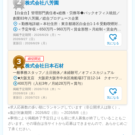
株式会社八芳園
・フレックスキャリア制度あり
・産休・育休取得率100％、復職率95％、男性の取得実績あり
【白金台】管理部門責任者※総務・労務等◆バックオフィス統括／
・勤続３年でリフレッシュ休暇付与
創業83年八芳園／総合プロデュース企業
・表彰制度多数（MVPは最大100万円）
＜勤務地詳細＞本社住所：東京都港区白金台1-1-6 受動喫煙対策：屋内全面禁煙変更の範囲：会社の定める事業所
＜予定年収＞650万円～960万円＜賃金形態＞月給制＜賃金内訳＞月額（基本給）：500,000円～800,000円＜月給＞500,000円～800,000円＜昇給有無＞有＜残業手当＞有＜給与補足＞■昇給年1回（10月）■賞与年1回（10月）※業績による賃金はあくまでも目安の金額であり、選考を通じて上下する可能性があります。月給(月額)は固定手当を含めた表記です。
掲載予定期間：
2026/6/29（月）
〜
2026/9/27（日）
気になる
更新日：
2026/6/29（月）
締切間近
株式会社日本石材
一般事務スタッフ／土日祝休／未経験可／オフィスカジュアル
■大阪支店 大阪府大阪市中央区南船場3丁目12-14 クオーツ心斎橋12階【アクセス】・御堂筋線「心斎橋」駅直結＼今春、クオーツ心斎橋へ移転／心斎橋の新たなランドマーク「クオーツ心斎橋」心斎橋駅直結の最先端複合施設です！大阪の大動脈「御堂筋」に面した一等地に位置するため、ランチやショッピングを楽しめます♪
400万円（入社3年／月給28万円＋賞与）
掲載予定期間：
2026/7/16（木）
〜
2026/8/19（水）
気になる
更新日：
2026/7/23（木）
※求人応募数の多い順にランキングしています（非公開求人は除く）。
※集計対象期間：2026/8/2（日）～2026/8/8（土）
※事情により掲載終了予定日よりも前に求人募集が終了していることもご
ざいます。その場合は当サイトから応募はできませんので、あらかじめご
了承ください。