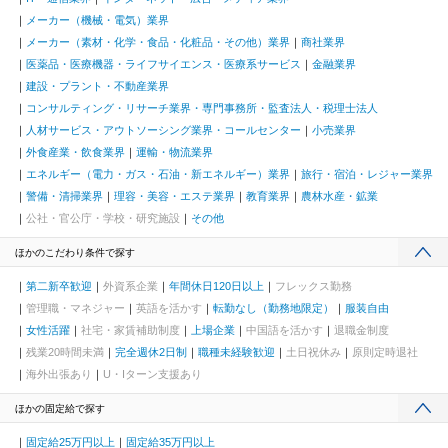
メーカー（機械・電気）業界
メーカー（素材・化学・食品・化粧品・その他）業界
商社業界
医薬品・医療機器・ライフサイエンス・医療系サービス
金融業界
建設・プラント・不動産業界
コンサルティング・リサーチ業界・専門事務所・監査法人・税理士法人
人材サービス・アウトソーシング業界・コールセンター
小売業界
外食産業・飲食業界
運輸・物流業界
エネルギー（電力・ガス・石油・新エネルギー）業界
旅行・宿泊・レジャー業界
警備・清掃業界
理容・美容・エステ業界
教育業界
農林水産・鉱業
公社・官公庁・学校・研究施設
その他
ほかのこだわり条件で探す
第二新卒歓迎
外資系企業
年間休日120日以上
フレックス勤務
管理職・マネジャー
英語を活かす
転勤なし（勤務地限定）
服装自由
女性活躍
社宅・家賃補助制度
上場企業
中国語を活かす
退職金制度
残業20時間未満
完全週休2日制
職種未経験歓迎
土日祝休み
原則定時退社
海外出張あり
U・Iターン支援あり
ほかの固定給で探す
固定給25万円以上
固定給35万円以上