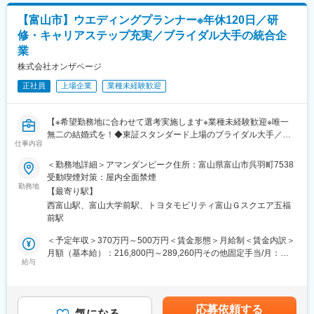
固定手当を含めた表記です。
※1日最大2組の結婚式を担当。会場は基本貸切型のため、1組1組
【富山市】ウエディングプランナー※年休120日／研
に集中して運営できます。
修・キャリアステップ充実／ブライダル大手の統合企
業
■当ポジションの魅力：
・1日最大2組の貸切ウェディングを担当し、新郎新婦やゲストの
株式会社オンザページ
反応を感じながら、結婚式という人生の節目となるイベントをチ
正社員
上場企業
業種未経験歓迎
ームでつくり上げることができます。
■キャリアパス：
【※希望勤務地に合わせて選考実施します※業種未経験歓迎※唯一
・エリア統括マネージャーや、ウェディングプランナー、本社機
無二の結婚式を！◆東証スタンダード上場のブライダル大手／長
能（企画・マーケ・管理部門等）など幅広いキャリアが開けてい
仕事内容
く働きやすい環境：年間休日120日・有休取得率100％義務化】
ます。異動実績も多数あります。
＜勤務地詳細＞アマンダンピーク住所：富山県富山市呉羽町7538
※求人票に記載の内容は、2026年4月の経営統合に伴い、給与、福
■勤務地：
受動喫煙対策：屋内全面禁煙
利厚生、待遇および各種制度等について、変更となる場合があり
勤務地
東京／神奈川／千葉／埼玉／栃木／群馬／大阪／京都／兵庫／滋
【最寄り駅】
ます。
賀／愛知／静岡／宮城／福島／富山／新潟／長野／徳島／香川／
西富山駅、富山大学前駅、トヨタモビリティ富山Ｇスクエア五福
熊本／長崎
前駅
■仕事内容：
└詳細：https://www.tgn.co.jp/wedding/#hallList
ウエディングプランナーとして、おふたりやゲストの心を揺さぶ
＜予定年収＞370万円～500万円＜賃金形態＞月給制＜賃金内訳＞
る唯一無二の挙式をプロデュースします。初回接客から打ち合わ
変更の範囲：会社の定める業務
月額（基本給）：216,800円～289,260円その他固定手当/月：
せ、当日まで一貫して担当できるため、お客様一人ひとりに深く
給与
5,000円固定残業手当/月：67,815円～95,355円（固定残業時間45
寄り添えることが特徴です。
時間0分/月）超過した時間外労働の残業手当は追加支給＜月給＞
289,615円～389,615円（一律手当を含む）＜昇給有無＞有＜残業
入社後はまず【施行プランナー】を担当。約半年前から打ち合わ
手当＞有＜給与補足＞※ご経験・年齢により給与は変動する可能性
応募依頼する
せを開始し、進行や料理、ギフトなどを提案。結婚式当日はキャ
気になる