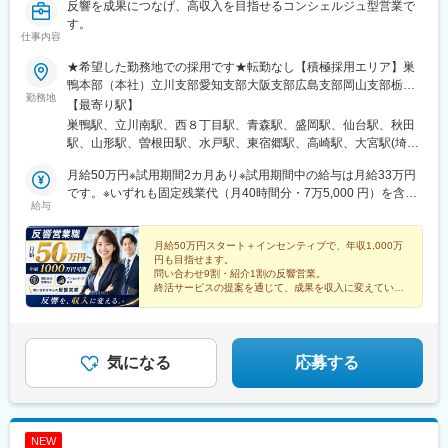
反響を成果につなげ、高収入を目指せるコンシェルジュ型営業で
す。
仕事内容
★希望した勤務地での採用です★転勤なし【積極採用エリア】巣
鴨本部（本社）立川支部愛知支部大阪支部広島支部岡山支部栃木
勤務地
支部静岡支部【その他採用エリア】北海道、青森、秋田、岩手、
【最寄り駅】
宮城、山形、福島、茨城、群馬、埼玉、千葉、神奈川、新潟、富
巣鴨駅、立川南駅、西８丁目駅、青森駅、盛岡駅、仙台駅、秋田
山、石川、福井、岐阜、長野、山梨、三重、滋賀、京都、兵庫、
駅、山形駅、曽根田駅、水戸駅、東宿郷駅、高崎駅、大宮駅(埼玉
奈良、和歌山、鳥取、島根、山口、徳島、香川、愛媛、高知、福
県)、新千葉駅、横浜駅、新潟駅、甲府駅、長野駅、電気ビル前
岡、佐賀、長崎、熊本、大分、宮崎、鹿児島、沖縄※勤務地の詳細
月給50万円※試用期間2カ月あり※試用期間中の給与は月給33万円
駅、北鉄金沢駅、仁愛女子高校駅、名鉄岐阜駅、新静岡駅、伏見
は当社ホームページをご参照ください。
です。※いずれも固定残業代（月40時間分・7万5,000 円）を含
駅(愛知県)、あすなろう四日市駅、草津駅(滋賀県)、京都駅、東梅
給与
み、超過分は別途支給します。【キャリアごとの月給イメー
田駅、神戸三宮駅(阪神)、奈良駅、和歌山駅、米子駅、松江駅、岡
ジ】・月給50万円～：一般社員・月給80万円～：マネージャー候
山駅前駅、本川町駅、新山口駅、徳島駅、高松駅(香川県)、松山市
補3カ月間の売上成績に応じて、その後3カ月間の給与にインセン
月給50万円スタート＋インセンティブで、年収1,000万
駅、高知城前駅、博多駅、佐賀駅、めがね橋駅、水道町駅、大分
円も目指せます。
ティブが上乗せされる仕組みです。（例1～3月の成績が、4～6月
駅、宮崎駅、いづろ通駅、壺川駅、庚申塚駅、立川駅、西４丁目
問い合わせ9割・紹介1割の反響営業。
の給与に加算）中には、月30万円のインセンティブを手にする社
駅、宮城野通駅、福島駅(福島県)、宇都宮駅東口駅、市役所前駅
終活サービスの提案を通じて、成果を収入に変えていく
員もいます。反響営業とはいえ、当社では、成果に見合う待遇を
営業職です。
(千葉県)、市役所前駅(長野県)、新富町駅(富山県)、金沢駅、福井
明確に用意しています。
城址大名町駅、岐阜駅、静岡駅、大須観音駅、近鉄四日市駅、東
寺駅、北新地駅、近鉄奈良駅、田中口駅、岡山駅、原爆ドーム前
駅、眉山ロープウェイ山麓駅、市役所前駅(愛媛県)、県庁前駅(高
気になる
応募する
知県)、浜町アーケード駅、通町筋駅、朝日通駅、旭橋駅、大塚駅
前駅、立川北駅、大通駅、仙台駅(地下鉄)、駅東公園前駅、京成千
葉駅、桜橋駅(富山県)、七ツ屋駅、福井駅、大阪梅田駅(阪神線)、
西川緑道公園駅、十日市町駅、大橋通駅、桜町駅(長崎県)、熊本
NEW