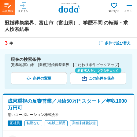
会員登録
ログイン
気になる
メニュー
冠婚葬祭業界、富山市（富山県）、学歴不問
の転職・求
人検索結果
3
条件で並び替え
件
現在の検索条件
[勤務地]富山市 [業種]冠婚葬祭業界 [こだわり条件ピックアップ]学歴不問 [詳細条件](募集・採用情報)学歴不問
新着求人をいつでもチェック
条件の変更
この条件を保存
成果重視の反響営業／月給50万円スタート／年収1000
万円可
想いコーポレーション株式会社
正社員
転勤なし
5名以上採用
業種未経験歓迎