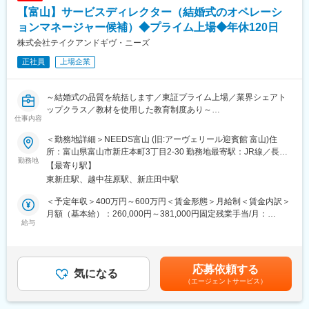
城・市役所前駅、天文館通駅、奥武山公園駅
【富山】サービスディレクター（結婚式のオペレーシ
ョンマネージャー候補）◆プライム上場◆年休120日
株式会社テイクアンドギヴ・ニーズ
正社員
上場企業
～結婚式の品質を統括します／東証プライム上場／業界シェアト
ップクラス／教材を使用した教育制度あり～
仕事内容
■業務内容：
＜勤務地詳細＞NEEDS富山 (旧:アーヴェリール迎賓館 富山)住
・結婚式当日の運営責任者として、ウェディングプランナーが設
所：富山県富山市新庄本町3丁目2-30 勤務地最寄駅：JR線／長野
計した結婚式をディレクションして頂きます。
勤務地
駅受動喫煙対策：敷地内喫煙可能場所あり変更の範囲：会社の定
【最寄り駅】
・料理提供タイミングや余興進行の管理、サービススタッフへの
める事業所
東新庄駅、越中荏原駅、新庄田中駅
指示出しを通じ、結婚式の品質を統括します。
＜予定年収＞400万円～600万円＜賃金形態＞月給制＜賃金内訳＞
■業務詳細：
月額（基本給）：260,000円～381,000円固定残業手当/月：
・結婚式当日の進行ディレクション
給与
98,600円～112,000円（固定残業時間20時間0分/月）超過した時
・料理提供タイミングや演出進行の管理
間外労働の残業手当は追加支給＜月給＞358,600円～493,000円
・アルバイトスタッフやサービススタッフへの指示出し
（一律手当を含む）＜昇給有無＞有＜残業手当＞有＜給与補足＞※
・キッチン・司会・プランナーとの連携
上記年収は、総合職採用の場合（転勤を伴う）の賃金想定となり
応募依頼する
・イレギュラー対応や現場判断による進行調整
気になる
ます。■昇給：年2回※採用時ポジションにより変動します。■賞
（エージェントサービス）
・結婚式前日の会場セッティング・準備
与：年2回■決算賞与：業績により支給賃金はあくまでも目安の金
・スタッフ配置やオペレーション設計
額であり、選考を通じて上下する可能性があります。月給(月額)は
・サービス品質向上に向けた現場改善