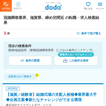
会員登録
ログイン
気になる
メニュー
冠婚葬祭業界、滋賀県、締め切間近
の転職・求人検索結
果
3
条件で並び替え
件
現在の検索条件
[勤務地]滋賀県 [業種]冠婚葬祭業界 [こだわり条件ピックアップ]締切間近
新着求人をいつでもチェック
条件の変更
この条件を保存
滋賀県
のみで募集中
締切間近
【滋賀／経験者】結婚式場の支配人候補◆業界最大手
◆企画立案◆新たなチャレンジができる環境
株式会社テイクアンドギヴ・ニーズ