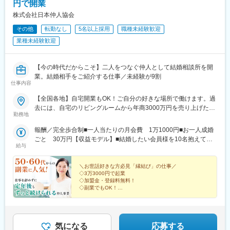
円で開業
プランナーから料理、装花、美容、衣装、写真撮影など、各部署
変更の範囲：会社の定める業務
株式会社日本仲人協会
のリーダーやスタッフと連携を取りながら、店舗全体のマネジメ
ントを行います。
その他
転勤なし
5名以上採用
職種未経験歓迎
◆スタッフの採用・教育
業種未経験歓迎
各部署から状況をヒアリングし、必要に応じて採用活動を実施し
ていただきます。求人の媒体選定から取材対応まで幅広く手がけ
ます。また教育スケジュールに基づき、採用の進捗管理や育成も
【今の時代だからこそ】二人をつなぐ仲人として結婚相談所を開
担って頂きます。
業。結婚相手をご紹介する仕事／未経験が9割
◆イベントの企画や実施のサポート
仕事内容
社内プロジェクトなどで、新たに出た案や意見に対して、承認や
【全国各地】自宅開業もOK！ご自分の好きな場所で働けます。過
アドバイスを行ないます。「キッズプロジェクト」
去には、自宅のリビングルームから年商3000万円を売り上げた方
「FunFenFant」など結婚式だけでなく、市場のトレンドをふまえ
勤務地
も！
て自ら意見を出すことも。
◆経営企画・マーケティング
報酬／完全歩合制■一人当たりの月会費 1万1000円■お一人成婚
地域特性に関するマーケティング調査を行い、その特性を反映し
ごと 30万円【収益モデル】■結婚したい会員様を10名抱えてい
給与
た式場のプロデュースを行います。その地域での文化や風習を理
る場合会費月11万円＋成婚30万円（1名分）＝月収41万円＜先輩
解し、お客様の指向性や価値観に合わせた戦略策定をすることが
方の収益実績もご紹介！＞◆兵庫県 40代・女性・2017年2月開
重要です。
業・自己資金：0円・年間所得額：1056万円◆東京都 40代・女
＼お世話好きな方必見「縁結び」の仕事／
◇3万3000円で起業
性・2017年4月開業・自己資金：3万円・年間所得額：984万円◆
◇加盟金・登録料無料！
●当社の魅力
福島県 50代・男性・2014年6月開業・自己資金：5.0万円・年間
◇副業でもOK！
・一顧客一担当制：お客様の想いを「かたち」にする為、新規接
所得額768万円【契約時に必要な費用】■加盟金：0円■仲人登録
◇未経験が9割
客から当日の進行、装飾のテーマ、料理やサービスまで1人のウェ
◇研修制度充実！
料：0円■パスワード作成料：3万3000円（加盟時のみ）
◇自由度の高い働き方
ディングプランナーが一貫してプロデュースするのが同社の魅力
◇年商3000万円も可能！
です。
◇場所・時間の制限なし
気になる
応募する
・T&Gは、社員の意欲や可能性を信じて様々なミッションを任せ