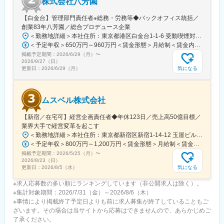
株式会社八芳園
【白金台】管理部門責任者※総務・労務等◆バックオフィス統括／
創業83年八芳園／総合プロデュース企業
＜勤務地詳細＞本社住所：東京都港区白金台1-1-6 受動喫煙対策：屋内全面禁煙変更の範囲：会社の定める事業所
＜予定年収＞650万円～960万円＜賃金形態＞月給制＜賃金内訳＞月額（基本給）：500,000円～800,000円＜月給＞500,000円～800,000円＜昇給有無＞有＜残業手当＞有＜給与補足＞■昇給年1回（10月）■賞与年1回（10月）※業績による賃金はあくまでも目安の金額であり、選考を通じて上下する可能性があります。月給(月額)は固定手当を含めた表記です。
掲載予定期間：
2026/6/29（月）
〜
2026/9/27（日）
気になる
更新日：
2026/6/29（月）
ムスベル株式会社
【新宿／在宅可】経営企画責任者◆年休123日／売上高50億目標／
業界大手で経営変革を起こす
＜勤務地詳細＞本社住所：東京都新宿区新宿1-14-12 玉屋ビル1F受動喫煙対策：屋内全面禁煙変更の範囲：無
＜予定年収＞800万円～1,200万円＜賃金形態＞月給制＜賃金内訳＞月額（基本給）：600,000円～920,000円＜月給＞600,000円～920,000円＜昇給有無＞有＜残業手当＞無賃金はあくまでも目安の金額であり、選考を通じて上下する可能性があります。月給(月額)は固定手当を含めた表記です。
掲載予定期間：
2026/5/25（月）
〜
2026/8/23（日）
気になる
更新日：
2026/8/5（水）
※求人応募数の多い順にランキングしています（非公開求人は除く）。
※集計対象期間：2026/7/31（金）～2026/8/6（木）
※事情により掲載終了予定日よりも前に求人募集が終了していることもご
ざいます。その場合は当サイトから応募はできませんので、あらかじめご
了承ください。