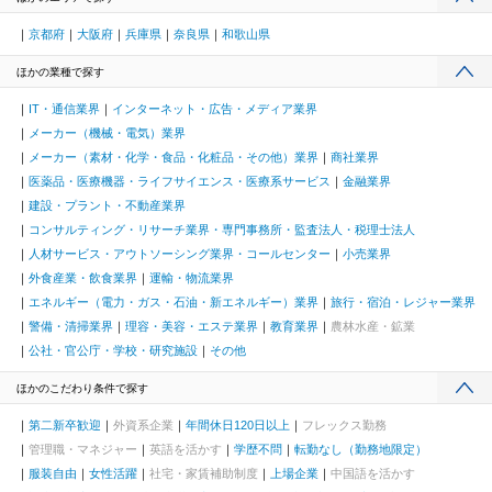
京都府
大阪府
兵庫県
奈良県
和歌山県
ほかの業種で探す
IT・通信業界
インターネット・広告・メディア業界
メーカー（機械・電気）業界
メーカー（素材・化学・食品・化粧品・その他）業界
商社業界
医薬品・医療機器・ライフサイエンス・医療系サービス
金融業界
建設・プラント・不動産業界
コンサルティング・リサーチ業界・専門事務所・監査法人・税理士法人
人材サービス・アウトソーシング業界・コールセンター
小売業界
外食産業・飲食業界
運輸・物流業界
エネルギー（電力・ガス・石油・新エネルギー）業界
旅行・宿泊・レジャー業界
警備・清掃業界
理容・美容・エステ業界
教育業界
農林水産・鉱業
公社・官公庁・学校・研究施設
その他
ほかのこだわり条件で探す
第二新卒歓迎
外資系企業
年間休日120日以上
フレックス勤務
管理職・マネジャー
英語を活かす
学歴不問
転勤なし（勤務地限定）
服装自由
女性活躍
社宅・家賃補助制度
上場企業
中国語を活かす