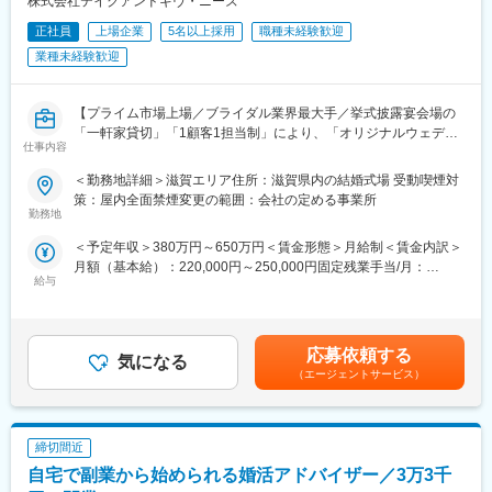
株式会社テイクアンドギヴ・ニーズ
◆経営企画・マーケティング
地域特性に関するマーケティング調査を行い、その特性を反映し
正社員
上場企業
5名以上採用
職種未経験歓迎
た式場のプロデュースを行います。その地域での文化や風習を理
業種未経験歓迎
解し、お客様の指向性や価値観に合わせた戦略策定をすることが
重要です。
◆イベントの企画や実施のサポート
【プライム市場上場／ブライダル業界最大手／挙式披露宴会場の
マーケティングを通じ自店舗の価値をどのように高めていくか、
「一軒家貸切」「1顧客1担当制」により、「オリジナルウェディ
施策を策定し実現をしていただきます。社内プロジェクト等新た
仕事内容
ング」を実現】
に出た案や意見に対して、承認やアドバイスを行ないます。
ご入社後は約半年-2年程ウェディングプランナーとして現場を経
＜勤務地詳細＞滋賀エリア住所：滋賀県内の結婚式場 受動喫煙対
験、及びマネージャー候補研修を受けて頂き、自社が展開してい
策：屋内全面禁煙変更の範囲：会社の定める事業所
■転勤について：
る結婚式場のマネージャーとして企画運営をお願いします。
勤務地
全国に拠点がある当社ですが双方合意の上で異動/転勤をお願いし
ております。その為、ご家族の事情がある方については転勤せず
＜予定年収＞380万円～650万円＜賃金形態＞月給制＜賃金内訳＞
■仕事内容：
その場に残る選択肢もございます。また人によっては転勤打診が
月額（基本給）：220,000円～250,000円固定残業手当/月：
【ウェディングプランナー】
給与
なく初任地から異動しない社員もおります。
52,600円～76,000円（固定残業時間30時間0分/月）超過した時間
お客様の挙式・ご披露宴を検討されているカップルに対して当社
外労働の残業手当は追加支給＜月給＞272,600円～326,000円（一
サービス案内、見積り作成～プランニング、コーディネート業務
■お仕事の魅力:
律手当を含む）＜昇給有無＞有＜残業手当＞有＜給与補足＞年収
をお任せいたします。
・一顧客一担当制：お客様の想いを「かたち」にするため、新規
は年齢、ご経験スキルを考慮のうえ、決定します。月間30時間の
応募依頼する
気になる
接客から当日の進行、装飾のテーマ、料理やサービスまで1人のウ
みなし残業時間を超過した分は残業手当を支給■昇給:年2回■賞与:
【マネージャー】
（エージェントサービス）
ェディングプランナーが一貫してプロデュースするのが当社の魅
年2回賃金はあくまでも目安の金額であり、選考を通じて上下する
◆式場の業績管理
力です。
可能性があります。月給(月額)は固定手当を含めた表記です。
お客様の組数・成約数・成約率・単価・売上・原価・販管費・利
・ブライダル業界最大手で、自社商品をフルに活用し、お客様の
益などを算出し、データを細かく分析し各月・四半期・半期・通
「未来への一歩」をトータルコーディネートできます。
締切間近
年の目標クリアに向けて、各セクションと連携をとり動いていき
・社員の意欲や可能性を信じて様々なミッションを任せる企業風
ます。
自宅で副業から始められる婚活アドバイザー／3万3千
土があり、長期的に様々なキャリアの挑戦が可能です。
◆各セクションのマネジメント業務