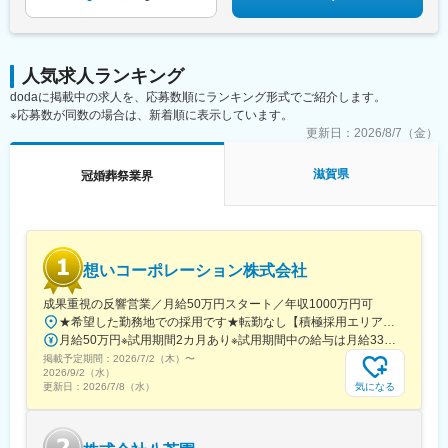
る企業風土があり、長期的に様々なキャリアの挑戦が可能です。
変更の範囲：会社の定める業務
人気求人ランキング
dodaに掲載中の求人を、応募数順にランキング形式でご紹介します。
※応募数が同数の場合は、新着順に表示しています。
更新日：
2026/8/7（金）
滋賀県
冠婚葬祭業界
想いコーポレーション株式会社
成果重視の反響営業／月給50万円スタート／年収1000万円可
★希望した勤務地での採用です★転勤なし【積極採用エリア】巣鴨本部（本社）立川支部愛知支部大阪支部広島支部岡山支部栃木支部静岡支部【その他採用エリア】北海道、青森、秋田、岩手、宮城、山形、福島、茨城、群馬、埼玉、千葉、神奈川、新潟、富山、石川、福井、岐阜、長野、山梨、三重、滋賀、京都、兵庫、奈良、和歌山、鳥取、島根、山口、徳島、香川、愛媛、高知、福岡、佐賀、長崎、熊本、大分、宮崎、鹿児島、沖縄※勤務地の詳細は当社ホームページをご参照ください。
月給50万円※試用期間2カ月あり※試用期間中の給与は月給33万円です。※いずれも固定残業代（月40時間分・7万5,000 円）を含み、超過分は別途支給します。【キャリアごとの月給イメージ】・月給50万円～：一般社員・月給80万円～：マネージャー候補3カ月間の売上成績に応じて、その後3カ月間の給与にインセンティブが上乗せされる仕組みです。（例1～3月の成績が、4～6月の給与に加算）中には、月30万円のインセンティブを手にする社員もいます。反響営業とはいえ、当社では、成果に見合う待遇を明確に用意しています。
掲載予定期間：
2026/7/2（木）
〜
2026/9/2（水）
気になる
更新日：
2026/7/8（水）