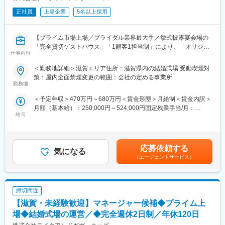
正社員
上場企業
5名以上採用
【プライム市場上場／ブライダル業界最大手／挙式披露宴会場の
「完全貸切ゲストハウス」「1顧客1担当制」により、「オリジナ
仕事内容
ルウェディング」を実現】
ご入社後は3－6か月程、支配人候補研修（座学や現場研修など）
＜勤務地詳細＞滋賀エリア住所：滋賀県内の結婚式場 受動喫煙対
を受けて頂き、支配人に着任していただきます。
策：屋内全面禁煙変更の範囲：会社の定める事業所
勤務地
■仕事内容：
＜予定年収＞470万円～680万円＜賃金形態＞月給制＜賃金内訳＞
◆式場の業績管理
月額（基本給）：250,000円～524,000円固定残業手当/月：
お客様の組数・成約数・成約率・単価・売上・原価・販管費・利
給与
52,600円～76,000円（固定残業時間30時間0分/月）超過した時間
益などを算出し、データを細かく分析し各月・四半期・半期・通
外労働の残業手当は追加支給＜月給＞302,600円～600,000円（一
年の目標クリアに向けて、各セクションと連携をとり動いていき
律手当を含む）＜昇給有無＞有＜残業手当＞有＜給与補足＞年収
ます。
は年齢、ご経験スキルを考慮のうえ、決定します。月間30時間の
◆各セクションのマネジメント業務
応募依頼する
気になる
みなし残業時間を超過した分は残業手当を支給■昇給:年2回■賞与:
プランナーから料理、装花、美容、衣装、写真撮影など、各部署
（エージェントサービス）
年2回賃金はあくまでも目安の金額であり、選考を通じて上下する
のリーダーやスタッフと連携を取りながら、全体のマネジメント
可能性があります。月給(月額)は固定手当を含めた表記です。
を行います。
◆スタッフの採用・教育
締切間近
各部署から状況をヒアリングし、必要に応じて採用活動を実施し
ていただきます。求人の媒体選定から取材対応まで幅広く手がけ
【滋賀・未経験歓迎】マネージャー候補◆プライム上
ます。また教育スケジュールに基づき、採用の進捗管理や育成も
場◆結婚式場の運営／◆完全週休2日制／年休120日
担って頂きます。