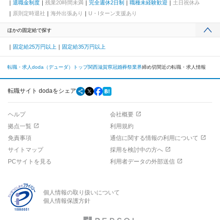
退職金制度
残業20時間未満
完全週休2日制
職種未経験歓迎
土日祝休み
原則定時退社
海外出張あり
U・Iターン支援あり
ほかの固定給で探す
固定給25万円以上
固定給35万円以上
転職・求人doda（デューダ）トップ
関西
滋賀県
冠婚葬祭業界
締め切間近の転職・求人情報
転職サイト dodaをシェア
ヘルプ
会社概要
拠点一覧
利用規約
免責事項
通信に関する情報の利用について
サイトマップ
採用を検討中の方へ
PCサイトを見る
利用者データの外部送信
個人情報の取り扱いについて
個人情報保護方針