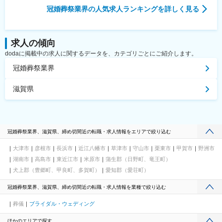
冠婚葬祭業界
の人気求人ランキングを詳しく見る
求人の傾向
dodaに掲載中の求人に関するデータを、カテゴリごとにご紹介します。
冠婚葬祭業界
滋賀県
冠婚葬祭業界、滋賀県、締め切間近の転職・求人情報をエリアで絞り込む
大津市
彦根市
長浜市
近江八幡市
草津市
守山市
栗東市
甲賀市
野洲市
湖南市
高島市
東近江市
米原市
蒲生郡（日野町、竜王町）
犬上郡（豊郷町、甲良町、多賀町）
愛知郡（愛荘町）
冠婚葬祭業界、滋賀県、締め切間近の転職・求人情報を業種で絞り込む
葬儀
ブライダル・ウェディング
ほかのエリアで探す