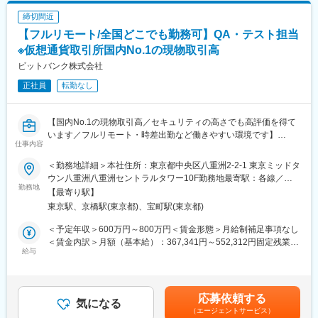
も目安の金額であり、選考を通じて上下する可能性があります。
めに、チームビルドする
・夏季休暇5日※夏季休暇の消化率100％
月給(月額)は固定手当を含めた表記です。
締切間近
・ユーザーやマーケットなどの多様な観点でリサーチを行い、本
・ハイブリットワークスタイル
【フルリモート/全国どこでも勤務可】QA・テスト担当
質的なインサイトを発掘する
※出社やリモートを混ぜて自由な働き方が設定可能
・クライアントとのアイディエーションを通して、革新的なコン
※仮想通貨取引所国内No.1の現物取引高
※今後についてもを継続予定
セプトを打ち立てる
ビットバンク株式会社
・UIデザイナーとプロトタイプを制作し、ユーザー検証を繰り返
変更の範囲：会社の定める業務
正社員
転勤なし
すことで確度を高める
・UIデザイナー・エンジニアと協働し、最高の体験を最高のプロ
ダクトに落とし込む
【国内No.1の現物取引高／セキュリティの高さでも高評価を得て
います／フルリモート・時差出勤など働きやすい環境です】
■特徴：
仕事内容
デジタル領域にとどまらないあらゆるユーザータッチポイントの
■業務内容：
体験設計や、体験の背後にあるクライアント内のオペレーション
＜勤務地詳細＞本社住所：東京都中央区八重洲2-2-1 東京ミッドタ
仮想通貨取引所を主軸とする当社のQAエンジニアのリーダーとし
やカルチャーの設計などにも力を入れています。クライアントの
ウン八重洲八重洲セントラルタワー10F勤務地最寄駅：各線／五
て、ご経験に応じて下記業務をお任せします。
勤務地
事業成長にコミットし、細部のあらゆる体験までを一貫してデザ
反田駅受動喫煙対策：屋内全面禁煙変更の範囲：会社の定める事
【最寄り駅】
・テスト計画の立案
インしきることを目指している点が特徴です。
業所（リモートワーク含む）
東京駅、京橋駅(東京都)、宝町駅(東京都)
・テスト設計
・テスト実行
■ポジション魅力：
＜予定年収＞600万円～800万円＜賃金形態＞月給制補足事項なし
・テスト進捗管理・レポート
・日本を代表する大企業やスタートアップの新規事業やフルリニ
＜賃金内訳＞月額（基本給）：367,341円～552,312円固定残業手
・バグ管理や障害傾向分析
給与
ューアルを数多く手がける経験を積むことができる
当/月：132,659円～197,688円（固定残業時間45時間0分/月）超
・多様な業種・企業規模のクライアントのユーザー課題や組織文
過した時間外労働の残業手当は追加支給＜月給＞500,000円～
■当社の特徴：
化に触れる事で自身の知見を増やすことができる
750,000円（一律手当を含む）＜昇給有無＞有＜残業手当＞有＜
仮想通貨交換業者として金融庁から正式に認定されています。
・30名を超えるGoodpatchのUXデザイナーチームの組織づくりや
給与補足＞※給与詳細は、経験等を考慮し決定します。賃金はあく
応募依頼する
2017年7月には総額8.5億円の資金調達も実施し、急速に成長、拡
気になる
メンバー育成に携わることができる
までも目安の金額であり、選考を通じて上下する可能性がありま
（エージェントサービス）
大しています。金融機関や関連企業に向けて教育、研修を行って
・フルリモート×フルフレックスで、自由な働き方をすることがで