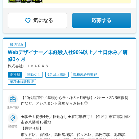
★リモートOK／フレックスタイム制
比谷駅、和光市駅、金山駅(愛知県)、千種駅、鶴舞駅、神宮前駅、
☆土日祝休み／年間休日125日以上
名古屋城駅、八事駅、新宿駅(東京メトロ)、西早稲田駅、南新宿
★有給休暇取得率100％！
駅、東池袋駅、桜台駅(東京都)、末広町駅(東京都)、高輪ゲートウ
☆平均年齢27歳／社員旅行もあり
ェイ駅、西日暮里駅(舎人ライナー)、近鉄名古屋駅、栄町駅(愛知
気になる
応募する
県)、森下駅(愛知県)、神泉駅、リゾートゲートウェイ・ステーシ
ョン駅、下神明駅、京急蒲田駅、京急鶴見駅、溜池山王駅、明治
神宮前駅、浅草駅(ＴＸ)、九段下駅、両国駅(都営線)、代田橋駅、
芦花公園駅、布田駅、府中競馬正門前駅、八王子駅、富士見ケ丘
締切間近
駅、西太子堂駅、武蔵溝ノ口駅、大森町駅、大塚駅(東京都)、汐留
Webデザイナー／未経験入社90%以上／土日休み／研
駅、落合駅(東京都)、四ツ谷駅、新津田沼駅、牛込神楽坂駅、越中
島駅、永田町駅、都庁前駅、新宿三丁目駅、新富町駅(東京都)、平
修3ヶ月
安通駅、車道駅、熱田駅、東大手駅、新宿西口駅、北参道駅、都
株式会社ＬＩＭＡＲＫＳ
電雑司ケ谷駅、豊島園駅(都営線)、岩本町駅、銀座一丁目駅、日暮
正社員
転勤なし
5名以上採用
職種未経験歓迎
里駅(舎人ライナー)、久屋大通駅、東京ディズニーランド・ステー
ション駅、蓮沼駅、田原町駅(東京都)、水道橋駅、浅草橋駅、府中
業種未経験歓迎
本町駅、高津駅(神奈川県)、向原駅(東京都)、内幸町駅、麹町駅、
江戸川橋駅、東銀座駅、銀座駅、今池駅(愛知県)、熱田神宮西駅
【20代活躍中／基礎から学べる3ヶ月研修】バナー・SNS画像制
作など、アシスタント業務からお任せ◎
仕事内容
★駅チカ徒歩4分／転勤なし★在宅勤務可！【住所】東京都新宿区
市谷八幡町16番地
勤務地
【最寄り駅】
市ケ谷駅、新宿駅、高田馬場駅、代々木駅、高円寺駅、池袋駅、