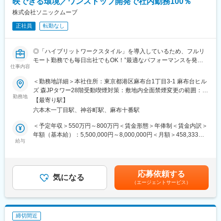
映できる環境／ワンストップ開発で社内勤務100％
道線)、東姫路駅、岡本駅(栃木県)、秋田駅、三日市駅、焼津駅、
株式会社ソニックムーブ
越前開発駅、長府駅、小山駅、亀田駅、備前西市駅、帯広駅、日
向庄内駅、旭ケ丘駅(宮崎県)、荒川沖駅、金上駅、高田駅(長崎
正社員
転勤なし
県)、竪堀駅、羽倉崎駅、小中野駅、石原駅(埼玉県)、置賜駅、和
泉中央駅、西那須野駅、北山形駅、安積永盛駅、郡山富田駅、西
川口駅、大元駅、八木崎駅、東葉勝田台駅、北大垣駅、太田駅(群
◎「ハイブリットワークスタイル」を導入しているため、フルリ
馬県)、南鳩ケ谷駅、首里駅、彦根駅、高崎問屋町駅、牧駅(大分
モート勤務でも毎日出社でもOK！”最適なパフォーマンスを発揮
県)、泉外旭川駅、青山駅(岩手県)、船町駅、苫小牧駅、新富士駅
仕事内容
できるよう理想の働き方を実現”
(北海道)、越前花堂駅、北上尾駅、中百舌鳥駅、萩原駅(福岡県)、
◎常駐無・自社内ワンストップ開発で業務のやり方などの自由度
＜勤務地詳細＞本社住所：東京都港区麻布台1丁目3-1 麻布台ヒル
大和田駅(大阪府)、新豊田駅、西諫早駅、春日井駅(中央本線)、梶
の高さも魅力！
ズ 森JPタワー28階受動喫煙対策：敷地内全面禁煙変更の範囲：会
栗郷台地駅、常陸多賀駅、下曽根駅、富士駅、後藤駅、浦添前田
勤務地
社の定める事業所
【最寄り駅】
駅、富士山駅、長浜駅、横手駅、東酒田駅、美濃川合駅、香春
■採用背景：
六本木一丁目駅、神谷町駅、麻布十番駅
駅、新栃木駅、加太駅(和歌山県)、羽犬塚駅、下北駅、玉造温泉
当社は2002年に開発・制作事業からスタートし、累計約730社の
駅、川村駅、八代駅、今治駅、高山駅、新居浜駅、成田駅、出雲
企業とのお取引をさせて頂いております。『株式会社講談社様の
＜予定年収＞550万円～800万円＜賃金形態＞年俸制＜賃金内訳＞
市駅、新茂原駅、川間駅、櫛ケ浜駅、岩屋駅(兵庫県)、宇都宮駅、
マガポケ』を始め、BtoCサービスの設計・開発を得意とした開発
年額（基本給）：5,500,000円～8,000,000円＜月額＞458,333円
伏石駅、今伊勢駅、城野駅(日豊本線)、宝永町駅、紀三井寺駅、筒
会社でUXとCRMを中心としたデジタルコミュニケーションの設
給与
～666,666円（12分割）＜昇給有無＞有＜残業手当＞有＜給与補
井駅(青森県)、太子堂駅、仙北町駅、狭山ケ丘駅、酒折駅、庭瀬
計を武器にあらゆるタッチポイントでのサービスを提供してま
足＞※給与詳細は、委細面談の上決定します。■業績賞与あり（年
駅、蓮ケ池駅、御門台駅、西掛川駅、中野栄駅、大分駅、南福島
す。2024年8月1日に『クラウドワークスグループ（東証グロース
1回）■昇給あり（年2回）賃金はあくまでも目安の金額であり、
駅、羽後牛島駅、戸塚安行駅、四ツ小屋駅、明見橋駅、西大宮
上場）』に参画し、開発体制強化のため増員採用を開始します。
選考を通じて上下する可能性があります。月給(月額)は固定手当を
駅、新石切駅、朝倉駅前駅、赤塚駅、美濃青柳駅、居能駅、運動
応募依頼する
気になる
含めた表記です。
公園前駅(愛知県)、平田駅(長野県)、高崎駅、東釧路駅、藤枝駅、
（エージェントサービス）
■主な業務内容：
敦賀駅、川内駅(鹿児島県)、高茶屋駅、豊川駅、美園駅、古島駅、
Webシステムやアプリ開発におけるディレクター・PMとして、ク
卸町駅(宮城県)、八乙女駅、はなみずき通駅、勝田駅、新大宮駅、
ライアントワーク案件の進行管理をお任せします。
福島学院前駅、門戸厄神駅、市民病院前駅(富山県)、多治見駅、絹
・Web・アプリ制作における進捗管理・メンバーマネジメント
締切間近
延橋駅、蟹江駅、竜田口駅、室見駅、八景水谷駅、岩塚駅、東新
└プロジェクトマネージャーと共に要件定義～仕様策定