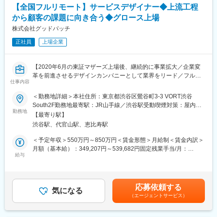
潟駅、須賀川駅、関屋駅(新潟県)、中津駅(大分県)、武雄温泉駅、
【全国フルリモート】サービスデザイナー◆上流工程
└ワイヤーフレームの作成
大村駅(長崎県)、西新発田駅、小松駅、虹ノ松原駅、御幸橋駅、新
└制作進行：デザイナーやエンジニアと折衝など全体のスケジュ
から顧客の課題に向き合う◆グロース上場
潟駅、新栄町駅(福岡県)、八幡駅(福岡県)、春日原駅、白石駅(札幌
ーリング担当
株式会社グッドパッチ
市営)、岐阜駅、西宮駅、郡山駅(福島県)、久留米高校前駅、沼津
└外注コントロール：制作物のチェックやフィードバック対応
駅、東金井駅、宮崎神宮駅、東刈谷駅、今井駅、中島駅(愛知県)、
正社員
上場企業
鹿島神宮駅、新宮中央駅、電鉄黒部駅、次郎丸駅、長沼駅(静岡
■このポジションに期待すること：
県)、宇宿一丁目駅、萱町六丁目駅、野々市工大前駅、勝田台駅、
クリエイティブにこだわったWebアプリケーション開発から、
ひこね芹川駅、熊西駅、電鉄出雲市駅、灘駅、杁ケ池公園駅、広
【2020年6月の東証マザーズ上場後、継続的に事業拡大／企業変
CMSを利用したWeb開発のディレクション、運用・改善までご担
電本社前駅、さくら夙川駅、南荒子駅、脇田駅、押野駅、春日野
革を前進させるデザインカンパニーとして業界をリード／フルフ
当いただきます。
仕事内容
道駅(阪神線)
レックス】
KPIの向上やデータ解析、提案、改善のPDCAサイクルを回すなど
クライアントの「あったらいいな」「できたらいいな」を叶える
＜勤務地詳細＞本社住所：東京都渋谷区鶯谷町3-3 VORT渋谷
■概要：
ものづくりを心がけていただくのが、弊社の「Webディレクタ
South2F勤務地最寄駅：JR山手線／渋谷駅受動喫煙対策：屋内全
当社は2011年の創業以来、デザインカンパニーとして業界をリー
勤務地
ー」の役割です。
面禁煙変更の範囲：全国の当社各拠点および自宅
【最寄り駅】
ドし、日本を代表する大企業から、スタートアップ・地方自治体
渋谷駅、代官山駅、恵比寿駅
など、多彩なクライアントのデザインパートナーとして、多くの
■組織構成・プロジェクトメンバー：
事業・サービスの体験をデザインしてきました。
・プロジェクトマネージャー（1名）
＜予定年収＞550万円～850万円＜賃金形態＞月給制＜賃金内訳＞
その中でもUXデザイナーは、クライアントとのプロジェクトにお
・Webディレクター（1,2名）★
月額（基本給）：349,207円～539,682円固定残業手当/月：
ける中心的な存在として、ユーザーや社会・マーケットの課題を
給与
・エンジニア（フロントエンド/バックエンドそれぞれ1,2名ずつ）
109,127円～168,650円（固定残業時間40時間0分/月）超過した時
解決し、新しい価値を創出するために、以下のような活動を行っ
・UIUXデザイナー（1名）
間外労働の残業手当は追加支給＜月給＞458,334円～708,332円
ています。
※★…本求人の募集ポジション
（一律手当を含む）＜昇給有無＞有＜残業手当＞有＜給与補足＞※
※基本は上記のようなプロジェクト体制
ご経験によっては上記以上の提示をする場合もございます。※時間
応募依頼する
■業務内容：
気になる
※すべて社内のメンバーをアサイン
外手当は時間外労働の有無に関わらず、40時間分の時間外手当と
（エージェントサービス）
・プロジェクトにおけるゴールや解くべき問いを言語化し、旗を
して支給。※なお、40時間を超える時間外労働分についての割増
立てる
■当社の働き方：
賃金は追加で支給します。■業績に応じた決算賞与賃金はあくまで
・クライアントと対等に議論し最善のアウトプットを探究するた
・年間休日120日