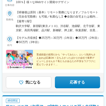
大和田駅(大阪府)、新豊田駅、西諫早駅、春日井駅(中央本線)、梶
100％】様々なWebサイト開発やデザイン
仕事内容
栗郷台地駅、常陸多賀駅、下曽根駅、富士駅、後藤駅、浦添前田
駅、富士山駅、長浜駅、横手駅、東酒田駅、美濃川合駅、香春
【研修後は原則（基本）リモート勤務になります／フルリモート
駅、新栃木駅、加太駅(和歌山県)、羽犬塚駅、下北駅、玉造温泉
（完全在宅勤務）も可能／転勤なし】◆全国の自宅または都内の
駅、川村駅、八代駅、今治駅、高山駅、新居浜駅、成田駅、出雲
勤務地
プロジェクト先。※勤務地は希望を元に決定いたしますので、ご安
【最寄り駅】
市駅、新茂原駅、川間駅、櫛ケ浜駅、岩屋駅(兵庫県)、宇都宮駅、
心ください。※研修期間3ヶ月中は下記本社オフィスに通勤してい
駒沢大学駅、新宿駅(東京メトロ)、渋谷駅、池袋駅、北千住駅、東
伏石駅、今伊勢駅、城野駅(日豊本線)、宝永町駅、紀三井寺駅、筒
ただきます。【本社】◆住所：東京都世田谷区駒沢5-26-7 駒沢パ
京駅、高田馬場駅、品川駅、新橋駅、押上駅、秋葉原駅、目黒
井駅(青森県)、太子堂駅、仙北町駅、狭山ケ丘駅、酒折駅、庭瀬
ークサイドテラス ノース1F◆アクセス：東急田園都市線「駒沢大
駅、蒲田駅、上野駅、代々木上原駅、町田駅、綾瀬駅、大手町駅
駅、蓮ケ池駅、御門台駅、西掛川駅、中野栄駅、大分駅、南福島
学駅」より徒歩10分
【モデル月収例】◆25万円～30万円（1年目）◆35万円（2年目）
(東京都)、中野駅(東京都)、大門駅(東京都)、有楽町駅、吉祥寺
駅、羽後牛島駅、戸塚安行駅、四ツ小屋駅、明見橋駅、西大宮
◆50万円（3年目）
駅、日暮里駅(舎人ライナー)、五反田駅、三田駅(東京都)、中目黒
駅、新石切駅、朝倉駅前駅、赤塚駅、美濃青柳駅、居能駅、運動
給与
駅、大崎駅、恵比寿駅、大井町駅、泉岳寺駅、神保町駅、国分寺
公園前駅(愛知県)、平田駅(長野県)、高崎駅、東釧路駅、藤枝駅、
駅、立川駅、飯田橋駅、市ケ谷駅、小竹向原駅、錦糸町駅、二子
敦賀駅、川内駅(鹿児島県)、高茶屋駅、豊川駅、美園駅、古島駅、
育成前提の採用だから「やってみたい」という気持ちさ
玉川駅、四ツ谷駅、自由が丘駅、新木場駅、森下駅(東京都)、九段
卸町駅(宮城県)、八乙女駅、はなみずき通駅、勝田駅、新大宮駅、
えあれば応募OK！立ち上がったばかりの会社で業界デ
下駅、三軒茶屋駅、荻窪駅、春日駅(東京都)、日本橋駅(東京都)、
福島学院前駅、門戸厄神駅、市民病院前駅(富山県)、多治見駅、絹
ビューしませんか？私たちがあなたの不安をワクワクに
田町駅(東京都)、下北沢駅、神田駅(東京都)、新宿西口駅、東池袋
変えていきます！
延橋駅、蟹江駅、竜田口駅、室見駅、八景水谷駅、岩塚駅、東新
駅、二重橋前駅、西早稲田駅、北品川駅、汐留駅、とうきょうス
潟駅、須賀川駅、関屋駅(新潟県)、中津駅(大分県)、武雄温泉駅、
☆3ヶ月は研修だけに集中！
カイツリー駅、末広町駅(東京都)、蓮沼駅、稲荷町駅(東京都)、
大村駅(長崎県)、西新発田駅、小松駅、虹ノ松原駅、御幸橋駅、新
☆完全フルリモートあり
代々木八幡駅、浜松町駅、銀座駅、井の頭公園駅、西日暮里駅、
☆未経験9割／定着率100％
潟駅、新栄町駅(福岡県)、八幡駅(福岡県)、春日原駅、白石駅(札幌
大崎広小路駅、代官山駅、下神明駅、高輪ゲートウェイ駅、立川
気になる
応募する
市営)、岐阜駅、西宮駅、郡山駅(福島県)、久留米高校前駅、沼津
北駅、江古田駅、住吉駅(東京都)、二子新地駅、麹町駅、奥沢駅、
駅、東金井駅、宮崎神宮駅、東刈谷駅、今井駅、中島駅(愛知県)、
清澄白河駅、西太子堂駅、後楽園駅、三越前駅、池ノ上駅、新日
鹿島神宮駅、新宮中央駅、電鉄黒部駅、次郎丸駅、長沼駅(静岡
本橋駅、新宿駅、学習院下駅、内幸町駅、岩本町駅、京急蒲田
県)、宇宿一丁目駅、萱町六丁目駅、野々市工大前駅、勝田台駅、
駅、京成上野駅、御成門駅、銀座一丁目駅、西日暮里駅(舎人ライ
ひこね芹川駅、熊西駅、電鉄出雲市駅、灘駅、杁ケ池公園駅、広
締切間近
ナー)、高輪台駅、芝公園駅、白金高輪駅、水道橋駅、立川南駅、
電本社前駅、さくら夙川駅、南荒子駅、脇田駅、押野駅、春日野