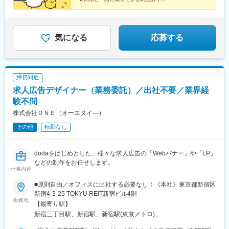
覇空港駅(鉄道)、田町駅(東京都)、新宿駅(東京メトロ)、東池袋
験5年入社）
★クラウド技術など先端プロジェクトあり
駅、乃木坂駅、汐留駅、溜池山王駅、桜田門駅、蓮沼駅、銀座
★頑張りや成長は昇給・昇格で還元
駅、祐天寺駅、馬喰横山駅、外苑前駅、南新宿駅、新大久保駅、
★仕事とプライベートの両立可能
大崎広小路駅、東京駅、大塚駅前駅、田原町駅(東京都)、三越前
気になる
応募する
駅、半蔵門駅、泉岳寺駅、北参道駅、岩本町駅、蔵前駅、永田町
駅、北品川駅、稲荷町駅(東京都)、日比谷駅、新御茶ノ水駅、下板
橋駅、赤羽岩淵駅、後楽園駅、九品仏駅、二子新地駅、立川南
駅、布田駅、京王八王子駅、鹿島田駅、西横浜駅、新高島駅、武
蔵溝ノ口駅、馬車道駅、緑町駅、海老名駅(相鉄・小田急)、中浦和
締切間近
駅、戸田駅(埼玉県)、南越谷駅、川越市駅、京成船橋駅、鬼越駅、
求人広告デザイナー（業務委託）／出社不要／業界経
市川真間駅、京成千葉駅、初富駅、東葉勝田台駅、東京ディズニ
験不問
ーランド・ステーション駅、西梅田駅、東淀川駅、天王寺駅前
駅、桃谷駅、長堀橋駅、大阪難波駅、堺筋本町駅、野田阪神駅、
株式会社ＯＮＥ（オーエヌイ―）
谷町九丁目駅、新今宮駅前駅、近鉄名古屋駅、車道駅、新豊橋
その他
転勤なし
駅、ナゴヤドーム前矢田駅、栄町駅(愛知県)、丸の内駅(愛知県)、
駅前駅、函館駅前駅、西４丁目駅、狸小路駅、平和通駅、黒崎駅
前駅、天神南駅、呉服町駅(福岡県)、櫛原駅、渡辺通駅、仙台駅
dodaをはじめとした、様々な求人広告の「Webバナー」や「LP」
(地下鉄)、宇都宮駅東口駅、北鉄金沢駅、福井駅、市役所前駅(長
などの制作をお任せします。
野県)、名鉄岐阜駅、新静岡駅、上栄町駅、ハーバーランド駅、田
仕事内容
中口駅、西川緑道公園駅、眉山ロープウェイ山麓駅、高松築港
■原則自由／オフィスに出社する必要なし！《本社》東京都新宿区
駅、宮田町駅、五島町駅、熊本駅前駅、鹿児島中央駅前駅、赤羽
新宿4-3-25 TOKYU REIT新宿ビル4階
橋駅、新宿西口駅、都電雑司ケ谷駅、六本木一丁目駅、内幸町
勤務地
【最寄り駅】
駅、虎ノ門駅、八丁堀駅(東京都)、銀座一丁目駅、馬喰町駅、初台
駅、五反田駅、竹橋駅、大塚駅(東京都)、信濃町駅、国立競技場
新宿三丁目駅、新宿駅、新宿駅(東京メトロ)
駅、赤坂駅(東京都)、高輪台駅、京成上野駅、小川町駅(東京都)、