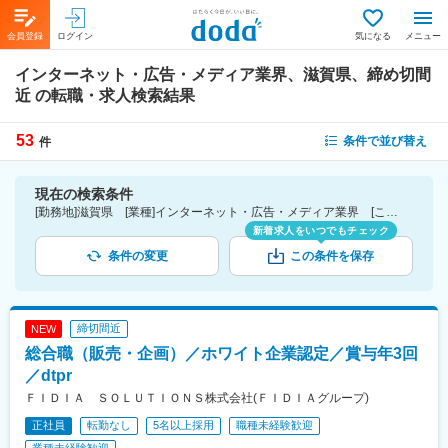
会員登録
ログイン
気になる
メニュー
インターネット・広告・メディア業界、滋賀県、締め切間
近
の転職・求人検索結果
53
条件で並び替え
件
現在の検索条件
[勤務地]滋賀県 [業種]インターネット・広告・メディア業界 [こだわり条件ピックアップ]締切間近
新着求人をいつでもチェック
条件の変更
この条件を保存
締切間近
NEW
総合職（販売・企画）／ホワイト企業認定／賞与年3回
／dtpr
ＦＩＤＩＡ ＳＯＬＵＴＩＯＮＳ株式会社(ＦＩＤＩＡグループ)
正社員
転勤なし
5名以上採用
職種未経験歓迎