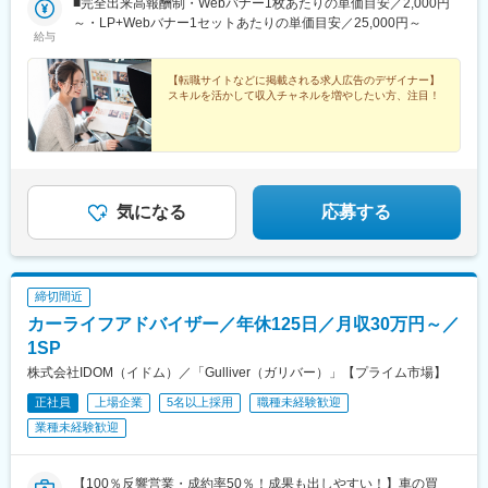
■完全出来高報酬制・Webバナー1枚あたりの単価目安／2,000円
板橋区役所前駅、飯田橋駅、星川駅、高島町駅、高津駅(神奈川
～・LP+Webバナー1セットあたりの単価目安／25,000円～
県)、蒲生駅、東海神駅、栄町駅(千葉県)、リゾートゲートウェ
給与
イ・ステーション駅、東梅田駅、四ツ橋駅、海老江駅、動物園前
駅、矢田駅(愛知県)、北１２条駅、市役所前駅(北海道)、バスセン
【転職サイトなどに掲載される求人広告のデザイナー】
ター前駅、資生館小学校前駅、西小倉駅、西黒崎駅、櫛田神社前
スキルを活かして収入チャネルを増やしたい方、注目！
駅、薬院大通駅、東宿郷駅、電鉄富山駅、七ツ屋駅、新福井駅、
日吉町駅、島ノ関駅、高速神戸駅、猿猴橋町駅、二本木口駅、都
通駅
気になる
応募する
締切間近
カーライフアドバイザー／年休125日／月収30万円～／
1SP
株式会社IDOM（イドム）／「Gulliver（ガリバー）」【プライム市場】
正社員
上場企業
5名以上採用
職種未経験歓迎
業種未経験歓迎
【100％反響営業・成約率50％！成果も出しやすい！】車の買