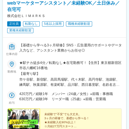
webマーケターアシスタント／未経験OK／土日休み／
駅、落合駅(東京都)、四ツ谷駅、新津田沼駅、牛込神楽坂駅、越中
島駅、永田町駅、都庁前駅、新宿三丁目駅、新富町駅(東京都)、平
在宅可
安通駅、車道駅、熱田駅、東大手駅、新宿西口駅、北参道駅、都
株式会社ＬＩＭＡＲＫＳ
電雑司ケ谷駅、豊島園駅(都営線)、岩本町駅、銀座一丁目駅、日暮
正社員
転勤なし
5名以上採用
職種未経験歓迎
里駅(舎人ライナー)、久屋大通駅、東京ディズニーランド・ステー
ション駅、蓮沼駅、田原町駅(東京都)、水道橋駅、浅草橋駅、府中
業種未経験歓迎
本町駅、高津駅(神奈川県)、向原駅(東京都)、内幸町駅、麹町駅、
江戸川橋駅、東銀座駅、銀座駅、今池駅(愛知県)、熱田神宮西駅
【基礎から学べる3ヶ月研修】SNS・広告運用のサポートやデータ
入力など、アシスタント業務からお任せ◎
仕事内容
★駅チカ徒歩4分／転勤なし★在宅勤務可！【住所】東京都新宿区
市谷八幡町16番地
勤務地
【最寄り駅】
市ケ谷駅、新宿駅、高田馬場駅、代々木駅、高円寺駅、池袋駅、
練馬駅、秋葉原駅、有楽町駅、品川駅、西日暮里駅、名鉄名古屋
駅、栄駅(愛知県)、名古屋駅、大曽根駅、渋谷駅、新木場駅、舞浜
420万円／経験1年 メンバー（24歳／女性）※前職：事務職
駅、大井町駅、蒲田駅、鶴見駅、赤坂駅(東京都)、目黒駅、原宿
630万円／経験3年 リーダー職（25歳）※前職：営業職
駅、浅草駅、神保町駅、両国駅、明大前駅、千歳烏山駅、調布
給与
駅、府中駅(東京都)、京王八王子駅、高井戸駅、経堂駅、三軒茶屋
駅、池尻大橋駅、用賀駅、溝の口駅、平和島駅、豊洲駅、天王洲
未経験で"不安"でも大丈夫。
アイル駅、駒込駅、大塚駅前駅、大崎駅、新橋駅、荻窪駅、武蔵
3ヶ月の研修で、基礎から学べる！
小金井駅、国立駅、東中野駅、新小岩駅、津田沼駅、神楽坂駅、
★未経験入社90%以上！
門前仲町駅、赤坂見附駅、西新宿駅、新宿御苑前駅、築地駅、日
☆月給27万円スタート