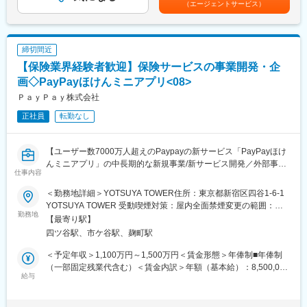
（エージェントサービス）
長しており、2025年7月時点で加入者数が累計650万件を突破して
駅、御着駅、西二見駅、京口駅、手柄駅、元町駅(兵庫県)、西明石
勤務手当、深夜勤務手当有※給与支給について、一部をPayPayア
おります。
駅、六甲道駅、立花駅、名谷駅、伊丹駅(福知山線)、加古川駅、塚
カウントで受け取ることが可能です（給与デジタル支払いに対
今後、さらに保険のプラットフォーマーを目指して多様な商品の
口駅(福知山線)、新神戸駅、摂津本山駅、大久保駅(兵庫県)、灘
応）賃金はあくまでも目安の金額であり、選考を通じて上下する
追加や機能拡充をスピード感を持って進めていく予定となりま
駅、舞子駅、今津駅(兵庫県)、魚崎駅、武庫川駅、烏丸御池駅、四
可能性があります。月給(月額)は固定手当を含めた表記です。
締切間近
す。
条駅(京都市営)、山科駅、京都河原町駅、桂駅、長岡京駅、丹波橋
【保険業界経験者歓迎】保険サービスの事業開発・企
デジタルで保険に加入するのが当たり前になる世界の実現に向け
駅、祇園四条駅、出町柳駅、向島駅、三室戸駅、京都駅、西大路
てチームの更なる強化を図るため、組織拡大に伴う増員での募集
画◇PayPayほけんミニアプリ<08>
駅、桂川駅(京都府)、北大路駅、二条駅、奈良駅、学園前駅(奈良
となります。
県)、大和八木駅、生駒駅、大和西大寺駅、高の原駅、札幌駅、す
ＰａｙＰａｙ株式会社
すきの駅、西１１丁目駅、琴似駅(札幌市営)、宮の沢駅、麻生駅、
正社員
転勤なし
■業務内容：
栄町駅(愛知県)、南栄駅、日比野駅(名古屋市営)、柳生橋駅、大曽
PayPayにおける中長期的な新規保険サービスの企画・立ち上げ
根駅、庄内通駅、春田駅、高畑駅、鶴里駅、春日井駅(中央本線)、
や、さまざまな外部事業者との事業提携に携わっていただきま
西一宮駅、金山駅(愛知県)、港北駅、博多駅、天神南駅、天神駅、
【ユーザー数7000万人超えのPaypayの新サービス「PayPayほけ
す。
姪浜駅、西新駅、仙台駅(地下鉄)、あおば通駅、五橋駅、広瀬通
んミニアプリ」の中長期的な新規事業/新サービス開発／外部事業
・PayPayの保険事業における中長期的な新規事業/新サービス開
駅、北四番丁駅、近鉄名古屋駅、祇園駅(福岡県)、青井駅、蓮沼
仕事内容
者との提携による、新規事業の創出がミッション】
発
駅、住吉駅(東京都)、代官山駅、西早稲田駅、新日本橋駅、西太子
・外部事業者との提携による、新規事業の創出
＜勤務地詳細＞YOTSUYA TOWER住所：東京都新宿区四谷1-6-1
堂駅、麹町駅、九品仏駅、赤羽橋駅、岩本町駅、神泉駅、京成上
◇本ポジションの魅力◇
YOTSUYA TOWER 受動喫煙対策：屋内全面禁煙変更の範囲：会
野駅、築地市場駅、新宿西口駅、菊川駅(東京都)、大師前駅、巣鴨
◎保険会社とのアライアンススキームを自ら設計可能
勤務地
■チーム紹介
社の定める事業所（リモートワーク含む）
駅、南新宿駅、幡ケ谷駅、大崎広小路駅、浜松町駅、東池袋駅、
【最寄り駅】
◎7,000万超ユーザー基盤へのダイレクトな事業インパクト
PayPayにおける保険サービスの新規事業企画・立ち上げや、ほけ
祐天寺駅、二重橋前駅、水道橋駅、北品川駅、日比谷駅、立川南
四ツ谷駅、市ケ谷駅、麹町駅
◎保険×決済×データを掛け合わせた新しい金融サービス設計
んミニアプリのサービス運営を行っています。
駅、本川越駅、蒲生駅、中浦和駅、京成千葉駅、京成船橋駅、鬼
◎既存金融の枠組みを超えた「プラットフォーム側」の経験獲得
私たちのミッションは、保険のデジタルプラットフォーマーとな
＜予定年収＞1,100万円～1,500万円＜賃金形態＞年俸制■年俸制
越駅、市川真間駅、リゾートゲートウェイ・ステーション駅、幸
り、ユーザーにとって最も利便性の高いデジタル保険サービスを
（一部固定残業代含む）＜賃金内訳＞年額（基本給）：8,500,000
谷駅、京成幕張本郷駅、八柱駅、原木中山駅、船橋競馬場駅、西
■募集背景：
給与
提供することです。
円～12,500,000円固定残業手当/月：90,000円～135,000円（固定
登戸駅、新高島駅、海老名駅(相鉄・小田急)、北茅ケ崎駅、馬車道
PayPayほけんミニアプリはサービス開始から約3年半で急速に成
残業時間40時間0分/月）超過した時間外労働の残業手当は追加支
駅、高津駅(神奈川県)、新綱島駅、子安駅、西梅田駅、大阪難波
長しており、2025年7月時点で加入者数が累計650万件を突破して
■PayPay金融戦略本部：
給＜月額＞798,333円～1,176,666円（12分割）（一律手当を含
駅、扇町駅(大阪府)、新福島駅、渡辺橋駅、なにわ橋駅、長堀橋