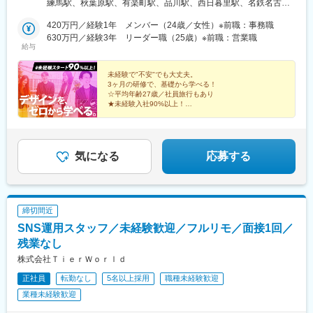
練馬駅、秋葉原駅、有楽町駅、品川駅、西日暮里駅、名鉄名古屋
駅、栄駅(愛知県)、名古屋駅、大曽根駅、渋谷駅、新木場駅、舞浜
420万円／経験1年 メンバー（24歳／女性）※前職：事務職
駅、大井町駅、蒲田駅、鶴見駅、赤坂駅(東京都)、目黒駅、原宿
630万円／経験3年 リーダー職（25歳）※前職：営業職
駅、浅草駅、神保町駅、両国駅、明大前駅、千歳烏山駅、調布
給与
駅、府中駅(東京都)、京王八王子駅、高井戸駅、経堂駅、三軒茶屋
駅、池尻大橋駅、用賀駅、溝の口駅、平和島駅、豊洲駅、天王洲
未経験で"不安"でも大丈夫。
アイル駅、駒込駅、大塚駅前駅、大崎駅、新橋駅、荻窪駅、武蔵
3ヶ月の研修で、基礎から学べる！
小金井駅、国立駅、東中野駅、新小岩駅、津田沼駅、神楽坂駅、
☆平均年齢27歳／社員旅行もあり
門前仲町駅、赤坂見附駅、西新宿駅、新宿御苑前駅、築地駅、日
★未経験入社90%以上！
☆土日祝休み／年間休日125日以上
比谷駅、和光市駅、金山駅(愛知県)、千種駅、鶴舞駅、神宮前駅、
★リモートOK／フレックスタイム制
名古屋城駅、新宿駅(東京メトロ)、西早稲田駅、南新宿駅、東池袋
☆月給27万円スタート
駅、桜台駅(東京都)、末広町駅(東京都)、高輪ゲートウェイ駅、西
★有給休暇取得率100％！
日暮里駅(舎人ライナー)、近鉄名古屋駅、栄町駅(愛知県)、森下駅
気になる
応募する
(愛知県)、神泉駅、リゾートゲートウェイ・ステーション駅、下神
明駅、京急蒲田駅、京急鶴見駅、溜池山王駅、明治神宮前駅、浅
草駅(ＴＸ)、九段下駅、両国駅(都営線)、代田橋駅、芦花公園駅、
布田駅、府中競馬正門前駅、八王子駅、富士見ケ丘駅、西太子堂
締切間近
駅、武蔵溝ノ口駅、大森町駅、大塚駅(東京都)、汐留駅、落合駅
SNS運用スタッフ／未経験歓迎／フルリモ／面接1回／
(東京都)、四ツ谷駅、新津田沼駅、牛込神楽坂駅、越中島駅、永田
町駅、都庁前駅、新宿三丁目駅、新富町駅(東京都)、平安通駅、車
残業なし
道駅、熱田駅、東大手駅、新宿西口駅、北参道駅、都電雑司ケ谷
株式会社ＴｉｅｒＷｏｒｌｄ
駅、豊島園駅(都営線)、岩本町駅、銀座一丁目駅、日暮里駅(舎人
正社員
転勤なし
5名以上採用
職種未経験歓迎
ライナー)、久屋大通駅、東京ディズニーランド・ステーション
駅、蓮沼駅、田原町駅(東京都)、水道橋駅、浅草橋駅、府中本町
業種未経験歓迎
駅、高津駅(神奈川県)、向原駅(東京都)、内幸町駅、麹町駅、江戸