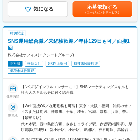
おります。
PayPayをNo1のFintech企業に。という全社のミッションを達成
む）＜昇給有無＞有＜残業手当＞有＜給与補足＞■経験、スキル、
駅、千里中央駅(大阪モノレール)、玉川駅(大阪府)、鴫野駅、白鷺
応募依頼する
今後、さらに保険のプラットフォーマーを目指して多様な商品の
気になる
するため、PayPayアプリの上でお金にまつわるすべて（「つか
業績、貢献度に応じ当社規定により決定■毎年1回見直し■会社業
駅、大阪天満宮駅、千鳥橋駅、大小路駅、宮之阪駅、高槻駅、東
（エージェントサービス）
追加や機能拡充をスピード感を持って進めていく予定となりま
う」以外に「ためる」「ふやす」「かりる」「そなえる」「かん
績および個人貢献度により特別一時金（インセンティブ）を支給
花園駅、石津駅(大阪府)、萩原天神駅、摂津富田駅、大阪阿部野橋
す。
りする」）のユースケースを創り上げていく実行部隊です。
（年1回）■時間外勤務手当、深夜勤務手当有※給与支給につい
駅、大阪梅田駅(阪神線)、新今宮駅前駅、松屋町駅、岸里駅、三宮
デジタルで保険に加入するのが当たり前になる世界の実現に向け
スマホファーストな金融サービスのUIUXを発明していくことにも
て、一部をPayPayアカウントで受け取ることが可能です（給与デ
駅(神戸新交通)、高速神戸駅、山陽明石駅、山陽姫路駅、山陽垂水
てチームの更なる強化を図るため、組織拡大に伴う増員での募集
なりますので、金融機関での新規事業開発を経験されていた方
ジタル支払いに対応）賃金はあくまでも目安の金額であり、選考
駅、川西池田駅、西代駅、宝塚南口駅、鳴尾・武庫川女子大前
締切間近
となります。
や、ネット企業で実績を上げてこられた方、海外での新規事業に
を通じて上下する可能性があります。月給(月額)は固定手当を含め
駅、芦屋川駅、鈴蘭台西口駅、須磨寺駅、大開駅、旧居留地・大
SNS運用総合職／未経験歓迎／年休129日も可／面接1
携わっていた方など様々なメンバーで構成されています。
た表記です。
丸前駅、新在家駅、伊丹駅(阪急線)、猪名寺駅、西灘駅、舞子公園
具体的には、保険会社や外部パートナーとの戦略的提携スキーム
回
駅、青木駅、東鳴尾駅、丸太町駅(京都市営)、五条駅(京都市営)、
の設計、ユーザーデータを活用した新たな保険体験の創出、プロ
変更の範囲：会社の定める業務
株式会社オフィス(エクシードグループ)
四宮駅、近鉄丹波橋駅、元田中駅、宇治駅(京阪線)、九条駅(京都
ダクト・マーケティング部門と連携したサービス改善など、事業
府)、洛西口駅、八木西口駅、宝山寺駅、狸小路駅、中央区役所前
正社員
転勤なし
5名以上採用
職種未経験歓迎
開発全般をリードしていただきます。スピード感のある意思決定
駅、発寒駅、新琴似駅、久屋大通駅、愛知大学前駅、西高蔵駅、
環境のもと、大規模ユーザー基盤に対してダイレクトに価値を届
業種未経験歓迎
新川駅(愛知県)、ナゴヤドーム前矢田駅、名鉄名古屋駅、荒子駅、
けられる点が特徴です。
桜本町駅、尾張一宮駅、東別院駅、西鉄福岡駅、愛宕橋駅、勾当
台公園駅、赤坂駅(東京都)、大通駅、中洲川端駅、下落合駅、日本
■PayPay金融戦略本部の紹介
【“バズる”インフルエンサーに！】SNSマーケティングスキルも
橋駅(東京都)、田町駅(東京都)、御成門駅、稲荷町駅(東京都)、清
PayPayをNo1のFintech企業に。という全社のミッションを達成
社会人スキルも身に付く総合職
澄白河駅、北参道駅、五反田駅、竹橋駅、京橋駅(東京都)、高輪ゲ
仕事内容
するため、PayPayアプリの上でお金にまつわるすべて（「つか
ートウェイ駅、銀座駅、乃木坂駅、川越市駅、東海神駅、みどり
う」以外に「ためる」「ふやす」「かりる」「そなえる」「かん
台駅、伊勢佐木長者町駅、武蔵溝ノ口駅、日ノ出町駅、なんば駅
【Web面接OK／在宅勤務も可能】東京・大阪・福岡・沖縄のオフ
りする」）のユースケースを創り上げていく実行部隊です。
(南海線)、桜ノ宮駅、福島駅(大阪府・阪神線)、中之島駅、野田阪
ィスまたは周辺、神奈川、千葉、埼玉、宮城、京都、兵庫、奈
スマホファーストな金融サービスのUIUXを発明していくことにも
勤務地
神駅、蒲生四丁目駅、花田口駅、中津駅(地下鉄)、天王寺駅前駅、
良、滋賀、和歌山、愛知、静岡、香川、愛媛、広島、岡山、福
【最寄り駅】
なりますので、大手金融機関での新規事業開発を経験されていた
南方駅(大阪府)、聖天坂駅、四天王寺前夕陽ケ丘駅、中崎町駅、三
岡、佐賀、長崎、熊本、大分、宮崎、鹿児島、沖縄の各勤務先＼
代々木駅、西中島南方駅、ささしまライブ駅、赤坂駅(福岡県)、県
方や、商社やネット企業で実績を上げてこられた方、海外での新
宮駅(神戸市営)、西新町駅、芦屋駅(阪神線)、県庁前駅(兵庫県)、
＼積極採用中！／／★勤務地は希望を考慮し決定します。★転勤
庁前駅(沖縄県)、新小岩駅、小岩駅、豊洲駅、神谷町駅、高輪台
規事業に携わっていた方など経験やスキル・視点は様々なメンバ
六甲駅、霞ケ丘駅(兵庫県)、三条駅(京都府)、桃山御陵前駅、畝傍
なし！★U・Iターン歓迎！★5名以上を採用予定！★受動喫煙対
駅、芝公園駅、新橋駅、赤坂駅(東京都)、大門駅(東京都)、日暮里
ーで構成されています。
駅、北１２条駅、資生館小学校前駅、高岳駅、小池駅、矢田駅(愛
策：あり＜東京本社＞東京都豊島区東池袋3-7-9 AS ONE東池袋
年収672万円／29歳・課長（月給56万円＋各種手当＋インセンテ