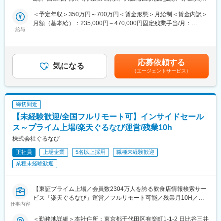
今回は当社主軸サービスの『受託開発』をさらに拡大するべく、
し、しっかりと担当営業が付き、フォロー・サポートを実施しま
神三丁目4番5号 ピエトロビル5階勤務地最寄駅：地下鉄線／天
岡県)
増員として経験のある方を募集する運びとなりました。
す。具体的には参画先の現場に問題が無いかの定期的なヒアリン
神駅受動喫煙対策：屋内全面禁煙変更の範囲：会社の定める事業
＜予定年収＞350万円～700万円＜賃金形態＞月給制＜賃金内訳＞
グや、毎月の稼働確認、他に上司の方との1on1MTGもございます
所（リモートワーク含む）
月額（基本給）：235,000円～470,000円固定残業手当/月：
■業務内容：
給与
ので、働き方や現場についてのお悩み相談は勿論、キャリアプラ
57,000円～113,000円（固定残業時間30時間0分/月）超過した時
当社のエンジニアとして以下のような案件に携わっていただきま
ンや技術的な相談も出来る環境です。
間外労働の残業手当は追加支給＜月給＞292,000円～583,000円
す。
（一律手当を含む）＜昇給有無＞有＜残業手当＞有＜給与補足＞※
＜案件例＞
＜明確な「評価制度（等級評価制度）」＞
給与に関しましては、前職のスキルを考慮し、決定いたします。■
応募依頼する
・ブランド等のリストアプリに伴う開発案件（Go言語）
気になる
現場での頑張りもしっかりと評価できるように、評価期間中、お
給与改定：年2回（4月・10月）■賞与：有（業績賞与）賃金はあ
（エージェントサービス）
・CMSを使用したECサイト構築（Java）
客様先へ詳細なアンケートを取り、アンケートで頂戴した現場で
くまでも目安の金額であり、選考を通じて上下する可能性があり
・ECサイトのAWS運用、構築（Python、AWS）
の評価・態度・実績も含め、総合的に評価するような体制を整え
ます。月給(月額)は固定手当を含めた表記です。
・某弁護士事務所向け基幹システム開発（PHP、Laravel）
ております。
締切間近
"営業力"を強みに、幅広い企業と連携し様々な案件を確保していま
変更の範囲：会社の定める業務
【未経験歓迎/全国フルリモート可】インサイドセール
す。案件に関しては、意図的に業界・業種を絞っていないため、
PHP、Java、Ruby、Python、Goなど様々な技術・環境の案件に
ス～プライム上場/楽天ぐるなび運営/残業10h
関われます。
株式会社ぐるなび
（ゲーム会社、大手EC、メーカー、スタートアップベンチャーな
正社員
上場企業
5名以上採用
職種未経験歓迎
どなど）
業種未経験歓迎
■ポジション魅力：
◎一人一人が自走し成長できるよう、”自律型のフルスタックエン
ジニア”を創出
【東証プライム上場／会員数2304万人を誇る飲食店情報検索サー
◎クライアントと対等な立場で"一緒に"作っていく開発スタイル
ビス「楽天ぐるなび」運営／フルリモート可能／残業月10H／社
仕事内容
◎複数サービスを展開しているからこそ、多種多様なキャリアの
会貢献性◎日本の食文化を守ることに直結する業務】
選択が可能（受託開発からSESや、SESから受託開発へ異動し、
＜勤務地詳細＞本社住所：東京都千代田区有楽町1-1-2 日比谷三井