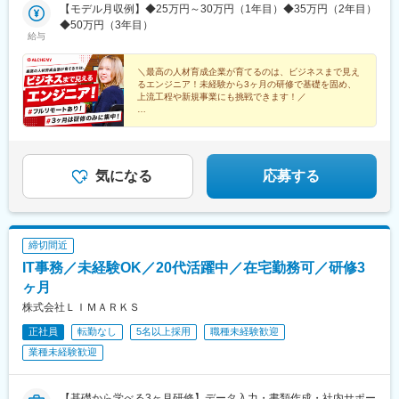
社】◆住所：東京都世田谷区駒沢5-26-7 駒沢パークサイドテラス
【モデル月収例】◆25万円～30万円（1年目）◆35万円（2年目）
(東京都)、大門駅(東京都)、有楽町駅、吉祥寺駅、日暮里駅(舎人ラ
ノース1F◆アクセス：東急田園都市線「駒沢大学駅」より徒歩10
◆50万円（3年目）
イナー)、五反田駅、三田駅(東京都)、中目黒駅、大崎駅、恵比寿
給与
分
駅、大井町駅、泉岳寺駅、神保町駅、国分寺駅、立川駅、飯田橋
駅、市ケ谷駅、小竹向原駅、錦糸町駅、二子玉川駅、四ツ谷駅、
＼最高の人材育成企業が育てるのは、ビジネスまで見え
自由が丘駅、新木場駅、森下駅(東京都)、九段下駅、三軒茶屋駅、
るエンジニア！未経験から3ヶ月の研修で基礎を固め、
荻窪駅、春日駅(東京都)、日本橋駅(東京都)、田町駅(東京都)、下
上流工程や新規事業にも挑戦できます！／
北沢駅、神田駅(東京都)、神泉駅、新宿西口駅、東池袋駅、二重橋
★フルリモートあり
前駅、西早稲田駅、北品川駅、汐留駅、とうきょうスカイツリー
★残業月10h以下
駅、末広町駅(東京都)、蓮沼駅、稲荷町駅(東京都)、代々木八幡
★昇給年4回！
駅、浜松町駅、銀座駅、井の頭公園駅、西日暮里駅、大崎広小路
★年間休日125日
駅、代官山駅、日暮里駅、下神明駅、高輪ゲートウェイ駅、立川
★500名以上の育成実績
気になる
応募する
北駅、江古田駅、住吉駅(東京都)、二子新地駅、麹町駅、奥沢駅、
清澄白河駅、西太子堂駅、後楽園駅、三越前駅、池ノ上駅、新日
本橋駅、新宿駅、学習院下駅、内幸町駅、岩本町駅、京急蒲田
駅、京成上野駅、御成門駅、銀座一丁目駅、西日暮里駅(舎人ライ
締切間近
ナー)、高輪台駅、芝公園駅、白金高輪駅、水道橋駅、立川南駅、
IT事務／未経験OK／20代活躍中／在宅勤務可／研修3
新桜台駅、九品仏駅、菊川駅(東京都)、本郷三丁目駅、茅場町駅、
新代田駅
ヶ月
株式会社ＬＩＭＡＲＫＳ
正社員
転勤なし
5名以上採用
職種未経験歓迎
業種未経験歓迎
【基礎から学べる3ヶ月研修】データ入力・書類作成・社内サポー