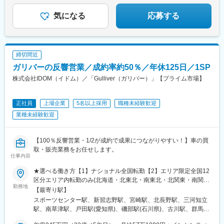
県)、南大分駅、佐世保駅、諫早駅、幸駅、光の森駅、八代駅、鳥
(東京都)、京成関屋駅、御徒町駅、大森海岸駅、銀座一丁目駅、茅
矢田駅(大阪府)、藤が丘駅(愛知県)、東福山駅、逢妻駅、六名駅、
栖駅、武雄温泉駅、宮崎駅、西都城駅、上塩屋駅、枕崎駅、国分
場町駅、馬喰町駅、東池袋駅、曳舟駅、西横浜駅、横浜駅、日本
山口駅(山口県)、宇和島駅、浦田駅(福岡県)、七尾駅、サンドーム
気になる
応募する
駅(鹿児島県)、香椎駅、今宿駅、次郎丸駅、茶山駅(福岡県)、赤嶺
大通り駅、馬車道駅、市川真間駅、鬼越駅、京成千葉駅、川越市
西駅、志布志駅、山ノ目駅、佐久平駅、宮町駅、宇部岬駅、南仙
駅、てだこ浦西駅、首里駅、中村公園駅、上飯田駅、浄心駅、覚
駅、野田駅(阪神線)、四天王寺前夕陽ケ丘駅、大国町駅、森小路
台駅、磐田駅、南延岡駅、鳴海駅、三会駅、南松本駅、端野駅、
王山駅、高蔵寺駅、新静岡駅、柳川駅、日赤病院前駅、陸前高砂
駅、昭和町駅(大阪府)、針中野駅、花園町駅、細井川駅、梅田駅
国分駅(鹿児島県)、花巻空港駅(東北本線)、鶴岡駅、河瀬駅、篠ノ
駅、美栄橋駅、高崎駅、八王子駅、調布駅、西国分寺駅、狭山市
(地下鉄)、天満橋駅、北浜駅(大阪府)、なんば駅(南海線)、四ツ橋
井駅、駒形駅、研究学園駅、下地駅、天竜川駅、二軒茶屋駅(鹿児
締切間近
駅、青梅駅、阿佐ケ谷駅、水戸駅、男川駅、大須観音駅、名電山
駅、花田口駅、撮影所前駅、六地蔵駅(京阪線)、桃山御陵前駅、市
島県)、新前橋駅、南が丘駅、衣山駅、本川越駅、野々市駅(北陸鉄
中駅、鳴海駅、苅安賀駅、大垣駅、二十軒駅、四日市駅、津駅、
ガリバーの反響営業／成約率約50％／年休125日／1SP
民広場駅、三宮・花時計前駅、板宿駅、新井口駅、香椎宮前駅、
道線)、東姫路駅、岡本駅(栃木県)、秋田駅、三日市駅、焼津駅、
前後駅、三河豊田駅、牛田駅(愛知県)、岐南駅、浜松駅、北参道
城下駅(岡山県)、広電本社前駅、天満駅
越前開発駅、長府駅、小山駅、亀田駅、備前西市駅、帯広駅、日
株式会社IDOM（イドム）／「Gulliver（ガリバー）」【プライム市場】
駅、南方駅(大阪府)、米野駅、西鉄福岡駅、虎ノ門ヒルズ駅、高輪
向庄内駅、旭ケ丘駅(宮崎県)、荒川沖駅、金上駅、高田駅(長崎
ゲートウェイ駅、赤羽橋駅、汐留駅、溜池山王駅、浜松町駅、西
県)、竪堀駅、羽倉崎駅、小中野駅、石原駅(埼玉県)、置賜駅、和
日暮里駅、代官山駅、西早稲田駅、新宿御苑前駅、西太子堂駅、
正社員
上場企業
5名以上採用
職種未経験歓迎
泉中央駅、西那須野駅、北山形駅、安積永盛駅、郡山富田駅、西
桜田門駅、秋葉原駅、二重橋前駅、半蔵門駅、新日本橋駅、水道
川口駅、大元駅、八木崎駅、東葉勝田台駅、北大垣駅、太田駅(群
業種未経験歓迎
橋駅、日比谷駅、青井駅、牛田駅(東京都)、上野広小路駅、蓮沼
馬県)、南鳩ケ谷駅、首里駅、彦根駅、高崎問屋町駅、牧駅(大分
駅、平和島駅、銀座駅、馬喰横山駅、宝町駅(東京都)、新中野駅、
県)、泉外旭川駅、青山駅(岩手県)、船町駅、苫小牧駅、新富士駅
大崎広小路駅、吉祥寺駅、池袋駅、赤羽岩淵駅、とうきょうスカ
(北海道)、越前花堂駅、北上尾駅、中百舌鳥駅、萩原駅(福岡県)、
【100％反響営業・1/2が成約で成果につながりやすい！】車の買
イツリー駅、住吉駅(東京都)、祐天寺駅、国道駅、平沼橋駅、蒔田
大和田駅(大阪府)、新豊田駅、西諫早駅、春日井駅(中央本線)、梶
取・販売業務をお任せします。
駅、新杉田駅、センター北駅、宮前平駅、高島町駅、伊勢佐木長
仕事内容
栗郷台地駅、常陸多賀駅、下曽根駅、富士駅、後藤駅、浦添前田
者町駅、桜木町駅、鶴見駅、京急川崎駅、登戸駅、本八幡駅(都営
駅、富士山駅、長浜駅、横手駅、東酒田駅、美濃川合駅、香春
★選べる働き方【1】ナショナル全国転勤【2】エリア限定全国12
線)、市川駅、千葉駅、西船橋駅、本川越駅、野江内代駅、海老江
駅、新栃木駅、加太駅(和歌山県)、羽犬塚駅、下北駅、玉造温泉
区分エリア内転勤のみ(北海道・北東北・南東北・北関東・南関
駅、西長堀駅、谷町九丁目駅、ＪＲ難波駅、新深江駅、千林駅、
駅、川村駅、八代駅、今治駅、高山駅、新居浜駅、成田駅、出雲
勤務地
東、甲信・東海・北陸・近畿・関西、中国・四国・北九州・南九
【最寄り駅】
松虫駅、住吉東駅、今川駅(大阪府)、天下茶屋駅、今福鶴見駅、安
市駅、新茂原駅、川間駅、櫛ケ浜駅、岩屋駅(兵庫県)、宇都宮駅、
州、沖縄)【3】都道府県限定都道府県内での転居異動社員※入社
立町駅、出戸駅、中崎町駅、谷町四丁目駅、大阪天満宮駅、本町
スポーツセンター駅、新習志野駅、宮崎駅、北長野駅、三河知立
伏石駅、今伊勢駅、城野駅(日豊本線)、宝永町駅、紀三井寺駅、筒
後、ライフプランに合わせて変更も可能＼続々 新店舗オープン！
駅、大阪難波駅、大小路駅、心斎橋駅、高槻市駅、千里中央駅(大
駅、南草津駅、戸田駅(愛知県)、磯部駅(石川県)、古川駅、群馬総
井駅(青森県)、太子堂駅、仙北町駅、狭山ケ丘駅、酒折駅、庭瀬
／【全国転勤の初任地は希望考慮】全国47都道府県のガリバー直
阪モノレール)、鳴滝駅、六地蔵駅(奈良線)、二条城前駅、観月橋
社駅、比治山下駅、三島広小路駅、吉田駅(大阪府)、宮内駅(新潟
駅、蓮ケ池駅、御門台駅、西掛川駅、中野栄駅、大分駅、南福島