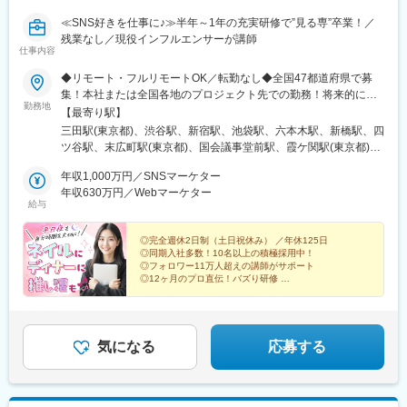
川橋駅、東銀座駅、銀座駅、今池駅(愛知県)、熱田神宮西駅
≪SNS好きを仕事に♪≫半年～1年の充実研修で”見る専”卒業！／
残業なし／現役インフルエンサーが講師
仕事内容
◆リモート・フルリモートOK／転勤なし◆全国47都道府県で募
集！本社または全国各地のプロジェクト先での勤務！将来的に
勤務地
は…「お気に入りのカフェでリモートワーク」「旅をしながら働
【最寄り駅】
く」そんな働き方も叶えられます◎■本社／東京都港区芝5丁目13‐
三田駅(東京都)、渋谷駅、新宿駅、池袋駅、六本木駅、新橋駅、四
11 ■プロジェクト先（一都三県、関西を中心に全国各地）【アク
ツ谷駅、末広町駅(東京都)、国会議事堂前駅、霞ケ関駅(東京都)、
セス】 ■本社／各線「三田駅」より徒歩5分 ※プロジェクト先によ
蒲田駅、茅場町駅、東銀座駅、中目黒駅、小伝馬町駅、西武新宿
り、リモートの可否や勤務地は異なります。 ※ご希望を最大限考
年収1,000万円／SNSマーケター
駅、表参道駅、千歳烏山駅、参宮橋駅、大久保駅(東京都)、大崎
慮して決定します。※転居を伴う転勤はありません。※研修後にフ
年収630万円／Webマーケター
駅、大手町駅(東京都)、新大塚駅、天王洲アイル駅、浅草駅(Ｔ
給与
ルリモートワークへの移行が可能です。＊＼トレンドを生み出す
Ｘ)、日本橋駅(東京都)、麹町駅、青山一丁目駅、高輪ゲートウェ
環境／＊◆現役インフルエンサーからの直接指導◆SNS運用の最
イ駅、芝浦ふ頭駅、千駄ケ谷駅、秋葉原駅、木場駅(東京都)、用賀
新ノウハウが学べる社内研修あり◆副業OK！学んだスキルで自分
◎完全週休2日制（土日祝休み） ／年休125日
駅、両国駅、赤坂見附駅、品川駅、上野駅、有楽町駅、目黒駅、
◎同期入社多数！10名以上の積極採用中！
のSNS運用にも挑戦できる◆服装・ネイル・髪色自由（※プロジェ
恵比寿駅、御茶ノ水駅、北千住駅、新小岩駅、小岩駅、日暮里
◎フォロワー11万人超えの講師がサポート
クト先による）◆引越しサポートあり（上京・引っ越しも安心
駅、新板橋駅、赤羽駅、水道橋駅、自由が丘駅、二子玉川駅、中
◎12ヶ月のプロ直伝！バズり研修
◎）
◎面接1回！まずはカジュアルに相談から♪
野駅(東京都)、高円寺駅、練馬駅、吉祥寺駅、立川駅、町田駅、調
布駅、八王子駅、国分寺駅、多摩センター駅、長津田駅、青葉台
＊＼SNS好きを仕事に♪／＊
駅、新川崎駅、新丸子駅、川崎駅、天王町駅、横浜駅、京急川崎
駅、武蔵小杉駅、登戸駅、溝の口駅、新百合ケ丘駅、みなとみら
気になる
応募する
い駅、桜木町駅、大船駅、平塚駅、逗子駅、横須賀中央駅、小田
原駅、茅ケ崎駅、海老名駅(相模線)、本厚木駅、相模大野駅、新横
浜駅、菊名駅、日吉駅(神奈川県)、たまプラーザ駅、中央林間駅、