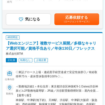
給与
65,000円～80,000円（固定残業時間30時間0分/月）超過した時間
■業務内容：
■本ポジションの魅力
外労働の残業手当は追加支給＜月給＞334,000円～417,000円（一
当社のSESとして以下のような案件に携わっていただきます。
全方位的なスキル（業務知識・調査・レポート作成・契約ドキュ
律手当を含む）＜昇給有無＞有＜残業手当＞有＜給与補足＞※給与
＜案件例＞
メンテーション・SQL・データ分析・プレゼンテーションスキル
に関しましては、前職のスキルを考慮し、決定いたします。■給与
応募依頼する
・ブランド等のリストアプリに伴う開発案件（Go言語）
気になる
など）をフル活用しながら、PayPayのスピード感あふれるダイナ
改定：年2回（4月・10月）■賞与：有（業績賞与）賃金はあくま
（エージェントサービス）
・CMSを使用したECサイト構築（Java）
ミックな業務を日々経験できます。旧来の大企業のような階層的
でも目安の金額であり、選考を通じて上下する可能性がありま
・ECサイトのAWS運用、構築（Python、AWS）
な根回しなどはほぼ不要です。実権者たるCXOをはじめとした経
す。月給(月額)は固定手当を含めた表記です。
・某弁護士事務所向け基幹システム開発（PHP、Laravel）
営陣の間近で業務を行うことが可能で、企業やサービスを動かし
ているという実感が得られます。
締切間近
"営業力"を強みに、幅広い企業と連携し様々な案件を確保しており
【Webエンジニア】複数サービス展開／多様なキャリ
ます。
変更の範囲：会社の定める業務
案件に関しては、意図的に業界・業種を絞っていないため、
ア選択可能／資格手当あり／年休130日／フレックス
PHP、Java、Ruby、Python、Goなど様々な技術・環境の案件に
株式会社BTM
関われます。
正社員
転勤なし
上場企業
（ゲーム会社、大手EC、メーカー、スタートアップベンチャーな
どなど）
◇東証グロース上場・連続黒字経営達成で安定性抜群◎／有給取
■ポジション魅力：
得率75％・産休育休取得率100%◇
＜本人の"やりたい"を叶える環境＞
仕事内容
案件を勝手に会社が決めてくることはございません。本人の意向
■ポジション概要：
やキャリアプランをお伺いし、マッチした案件を営業が獲得し、
＜勤務地詳細1＞本社住所：東京都渋谷区神泉町9-1 Daiwa渋谷神
当社は「日本の全世代を活性化する」をMissionとして掲げ、現
複数ある案件の中から、自分で案件を"選択"することができます。
泉ビル2F勤務地最寄駅：JR線／渋谷駅受動喫煙対策：屋内全面禁
在、全国の開発拠点（ラボ）と連携し、最新技術を使ったWebシ
勤務地
煙＜勤務地詳細2＞大阪支社住所：大阪府大阪市北区豊崎3丁目19-
【最寄り駅】
ステム開発と地方の地場企業をDX化し世の中をデジタル化すべ
＜充実のフォロー・サポート環境＞
3 ピアスタワー大阪15F 勤務地最寄駅：中津駅受動喫煙対策：屋
神泉駅、中津駅(地下鉄)、天神駅、渋谷駅、中津駅(大阪府・阪急
く、開発を行うシステム開発会社です。
当社では総勢20名以上の営業職がおり、エンジニアの方々に対
内全面禁煙＜勤務地詳細3＞福岡支社住所：福岡県福岡市中央区天
線)、西鉄福岡駅、駒場東大前駅、大阪梅田駅(阪急線)、赤坂駅(福