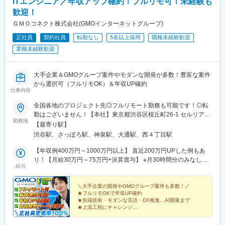
ITエンジニア／年収アップ確約！フルリモ可！未経験も
新桜台駅、九品仏駅、菊川駅(東京都)、本郷三丁目駅、茅場町駅、
道駅(阪神線)
新代田駅
歓迎！
ＧＭＯコネクト株式会社(GMOインターネットグループ)
正社員
契約社員
転勤なし
5名以上採用
職種未経験歓迎
業種未経験歓迎
大手企業＆GMOグループ案件やモダンな開発が多数！豊富な案件
から選択可（フルリモOK）＆年収UP確約
仕事内容
全国各地のプロジェクト先◎フルリモート勤務も可能です！◎転
勤はございません！【本社】東京都渋谷区桜丘町26-1 セルリアン
勤務地
タワー7F【大阪ブランチ】大阪府大阪市北区大深町3-1 グランフ
【最寄り駅】
ロント大阪タワーB23階【札幌ブランチ】北海道札幌市中央区北2
渋谷駅、さっぽろ駅、神泉駅、大通駅、西４丁目駅
条西3丁目1 敷島ビル5階【福岡ブランチ】福岡県福岡市中央区天
神2丁目7番21号 天神プライム【アクセス】 【本社】
【年収例400万円～1000万円以上】 直近200万円UPした例もあ
各線「渋谷駅」より徒歩5分【大阪ブランチ】 各線「梅田駅」よ
り！【月給30万円～75万円+決算賞与】 ※月30時間分のみなし時
給与
り徒歩7分【福岡ブランチ】 各線「天神駅」より徒歩6分
間外手当（5.8万円～14.3万円）を含む（超過分は別途支給）※経
験・能力を加味し、当社規定により加給・優遇します ※前職給与
（総収入）以上を保証◆月収例◆・経験12年以上の方：月給80万
＼大手企業の開発やGMOグループ案件も多数！／
★フルリモOKで年収UP確約
円～＋決算賞与・経験8年以上の方：月給55万円～＋決算賞与・
★先端技術・モダンな言語・DX推進…AI開発まで
経験5年以上の方：月給45万円～+決算賞与・経験3年以上の方：
★上流工程にチャレンジ
月給37万円～+決算賞与 ◆年収アップ例：750万 ⇒ 800万（リー
★『スキルアップ』も『働き方』も叶える
★年休130日以上
ダー7年）580万 ⇒ 650万円（Java開発7年）300万 ⇒ 480万円