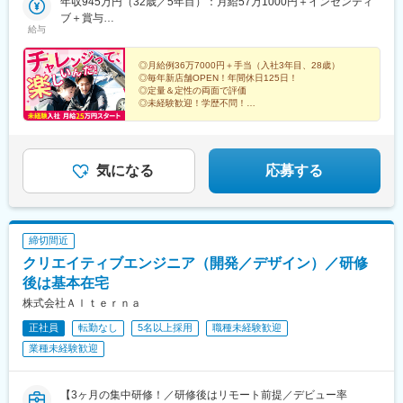
営店および事業所（将来的に海外勤務のチャンスもあり）★初期
年収945万円（32歳／5年目）：月給57万1000円＋インセンティ
駅、南公園駅、摂津本山駅、湊川駅、神戸三宮駅(阪急・神戸高
県)、豊川駅(大阪府)、木更津駅、東新庄駅、鶴田駅、南永山駅、
駅、羽後牛島駅、戸塚安行駅、四ツ小屋駅、明見橋駅、西大宮
配属は相談可能！※受動喫煙対策：有北海道東北（青森・岩手・宮
ブ＋賞与
速)、春日野道駅(阪急線)、新長田駅、中山観音駅、紀伊中ノ島
国見駅(宮城県)、尾上の松駅、てだこ浦西駅、本八戸駅、清水駅
駅、新石切駅、朝倉駅前駅、赤塚駅、美濃青柳駅、居能駅、運動
給与
城・秋田・山形・福島）関東（東京・神奈川・千葉・埼玉・茨
年収624万円（28歳／3年目）：月給36万7000円＋インセンティ
駅、商工センター入口駅、聖マリア病院前駅、東中間駅、佐世保
(静岡県)、東三日市駅、柳原駅(岩手県)、武蔵塚駅、湖山駅、天童
公園前駅(愛知県)、平田駅(長野県)、高崎駅、東釧路駅、藤枝駅、
城・栃木・群馬）北陸・甲信越（富山・石川・福井・新潟・山
ブ＋賞与
中央駅、西鉄香椎駅、金山駅(福岡県)、中村日赤駅、本山駅(愛知
南駅、沼ノ端駅、平成駅、偕楽園駅、草津駅(滋賀県)、高見ノ里
敦賀駅、川内駅(鹿児島県)、高茶屋駅、豊川駅、美園駅、古島駅、
梨・長野）東海（愛知・静岡・岐阜・三重）関西（大阪・京都・
◎月給例36万7000円＋手当（入社3年目、28歳）
県)、西川緑道公園駅、鷹野橋駅、京王八王子駅、布田駅、南阿佐
駅、小針駅、橋本駅(福岡県)、笹木野駅、和歌山市駅、佐賀駅、西
卸町駅(宮城県)、八乙女駅、はなみずき通駅、勝田駅、新大宮駅、
◎毎年新店舗OPEN！年間休日125日！
兵庫・滋賀・奈良・和歌山）中国（広島・岡山・鳥取・島根・山
ケ谷駅、上前津駅、三河知立駅、新浜松駅、南新宿駅、新大阪
若松駅、永山駅、小木津駅、土山駅、三島二日町駅、蛇田駅、附
福島学院前駅、門戸厄神駅、市民病院前駅(富山県)、多治見駅、絹
◎定量＆定性の両面で評価
口）四国（徳島・香川・愛媛・高知）九州（福岡・熊本・佐賀・
駅、名鉄名古屋駅、天神駅、旭橋駅、六本木一丁目駅、泉岳寺
属中学前駅、五井駅、原市駅、喜多山駅(愛知県)、新川駅(北海
◎未経験歓迎！学歴不問！
延橋駅、蟹江駅、竜田口駅、室見駅、八景水谷駅、岩塚駅、東新
長崎・大分・宮崎・鹿児島・沖縄）※U・Iターン歓迎※マイカー通
◎顧客への提案機会が豊富で成長しやすい！
駅、御成門駅、内幸町駅、赤坂見附駅、西日暮里駅(舎人ライナ
道)、宮前駅、南富山駅、日宇駅、山形駅、西岐阜駅、三条駅(香川
潟駅、須賀川駅、関屋駅(新潟県)、中津駅(大分県)、武雄温泉駅、
◎新しい環境で生活基盤を整えるライフスタート手当新
勤OK
ー)、下落合駅、東新宿駅、虎ノ門駅、岩本町駅、京橋駅(東京
県)、湯本駅、柏林台駅、古庄駅、東比恵駅、玉垣駅、塩釜口駅、
大村駅(長崎県)、西新発田駅、小松駅、虹ノ松原駅、御幸橋駅、新
設
都)、京成関屋駅、御徒町駅、大森海岸駅、銀座一丁目駅、茅場町
矢田駅(大阪府)、藤が丘駅(愛知県)、東福山駅、逢妻駅、六名駅、
潟駅、新栄町駅(福岡県)、八幡駅(福岡県)、春日原駅、白石駅(札幌
駅、馬喰町駅、東池袋駅、曳舟駅、西横浜駅、横浜駅、日本大通
山口駅(山口県)、宇和島駅、浦田駅(福岡県)、七尾駅、サンドーム
気になる
応募する
市営)、岐阜駅、西宮駅、郡山駅(福島県)、久留米高校前駅、沼津
り駅、馬車道駅、市川真間駅、鬼越駅、京成千葉駅、川越市駅、
西駅、志布志駅、山ノ目駅、佐久平駅、宮町駅、宇部岬駅、南仙
駅、東金井駅、宮崎神宮駅、東刈谷駅、今井駅、中島駅(愛知県)、
野田駅(阪神線)、四天王寺前夕陽ケ丘駅、大国町駅、森小路駅、昭
台駅、磐田駅、南延岡駅、鳴海駅、三会駅、南松本駅、端野駅、
鹿島神宮駅、新宮中央駅、電鉄黒部駅、次郎丸駅、長沼駅(静岡
和町駅(大阪府)、針中野駅、花園町駅、細井川駅、梅田駅(地下
国分駅(鹿児島県)、花巻空港駅(東北本線)、鶴岡駅、河瀬駅、篠ノ
県)、宇宿一丁目駅、萱町六丁目駅、野々市工大前駅、勝田台駅、
鉄)、天満橋駅、北浜駅(大阪府)、なんば駅(南海線)、四ツ橋駅、花
井駅、駒形駅、研究学園駅、下地駅、天竜川駅、二軒茶屋駅(鹿児
ひこね芹川駅、熊西駅、電鉄出雲市駅、灘駅、杁ケ池公園駅、広
締切間近
田口駅、撮影所前駅、六地蔵駅(京阪線)、桃山御陵前駅、市民広場
島県)、新前橋駅、南が丘駅、衣山駅、本川越駅、野々市駅(北陸鉄
電本社前駅、さくら夙川駅、南荒子駅、脇田駅、押野駅、春日野
クリエイティブエンジニア（開発／デザイン）／研修
駅、三宮・花時計前駅、板宿駅、新井口駅、香椎宮前駅、城下駅
道線)、東姫路駅、岡本駅(栃木県)、秋田駅、三日市駅、焼津駅、
道駅(阪神線)
(岡山県)、広電本社前駅、第一通り駅
越前開発駅、長府駅、小山駅、亀田駅、備前西市駅、帯広駅、日
後は基本在宅
向庄内駅、旭ケ丘駅(宮崎県)、荒川沖駅、金上駅、高田駅(長崎
株式会社Ａｌｔｅｒｎａ
県)、竪堀駅、羽倉崎駅、小中野駅、石原駅(埼玉県)、置賜駅、和
正社員
転勤なし
5名以上採用
職種未経験歓迎
泉中央駅、西那須野駅、北山形駅、安積永盛駅、郡山富田駅、西
川口駅、大元駅、八木崎駅、東葉勝田台駅、北大垣駅、太田駅(群
業種未経験歓迎
馬県)、南鳩ケ谷駅、首里駅、彦根駅、高崎問屋町駅、牧駅(大分
県)、泉外旭川駅、青山駅(岩手県)、船町駅、苫小牧駅、新富士駅
(北海道)、越前花堂駅、北上尾駅、中百舌鳥駅、萩原駅(福岡県)、
【3ヶ月の集中研修！／研修後はリモート前提／デビュー率