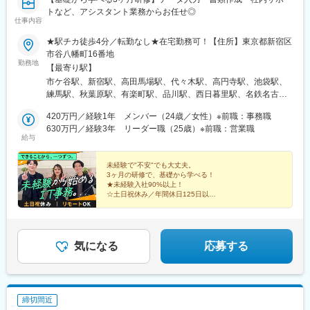
トなど、アシスタント業務からお任せ◎
仕事内容
★駅チカ徒歩4分／転勤なし★在宅勤務可！【住所】東京都新宿区
市谷八幡町16番地
勤務地
【最寄り駅】
市ケ谷駅、新宿駅、高田馬場駅、代々木駅、高円寺駅、池袋駅、
練馬駅、秋葉原駅、有楽町駅、品川駅、西日暮里駅、名鉄名古屋
駅、栄駅(愛知県)、名古屋駅、大曽根駅、渋谷駅、新木場駅、舞浜
420万円／経験1年 メンバー（24歳／女性）※前職：事務職
駅、大井町駅、蒲田駅、鶴見駅、赤坂駅(東京都)、目黒駅、原宿
630万円／経験3年 リーダー職（25歳）※前職：営業職
駅、浅草駅、神保町駅、両国駅、明大前駅、千歳烏山駅、調布
給与
駅、府中駅(東京都)、京王八王子駅、高井戸駅、経堂駅、三軒茶屋
駅、池尻大橋駅、用賀駅、溝の口駅、平和島駅、豊洲駅、天王洲
未経験で"不安"でも大丈夫。
アイル駅、駒込駅、大塚駅前駅、大崎駅、新橋駅、荻窪駅、武蔵
3ヶ月の研修で、基礎から学べる！
小金井駅、国立駅、東中野駅、新小岩駅、津田沼駅、神楽坂駅、
★未経験入社90%以上！
門前仲町駅、赤坂見附駅、西新宿駅、新宿御苑前駅、築地駅、日
☆土日祝休み／年間休日125日以上
★リモートOK／フレックスタイム制
比谷駅、和光市駅、金山駅(愛知県)、千種駅、鶴舞駅、神宮前駅、
☆月給27万円スタート
名古屋城駅、八事駅、新宿駅(東京メトロ)、西早稲田駅、南新宿
★有給休暇取得率100％！
駅、東池袋駅、桜台駅(東京都)、末広町駅(東京都)、高輪ゲートウ
☆平均年齢27歳／社員旅行もあり
ェイ駅、西日暮里駅(舎人ライナー)、近鉄名古屋駅、栄町駅(愛知
気になる
応募する
県)、森下駅(愛知県)、神泉駅、リゾートゲートウェイ・ステーシ
ョン駅、下神明駅、京急蒲田駅、京急鶴見駅、溜池山王駅、明治
神宮前駅、浅草駅(ＴＸ)、九段下駅、両国駅(都営線)、代田橋駅、
芦花公園駅、布田駅、府中競馬正門前駅、八王子駅、富士見ケ丘
締切間近
駅、西太子堂駅、武蔵溝ノ口駅、大森町駅、大塚駅(東京都)、汐留