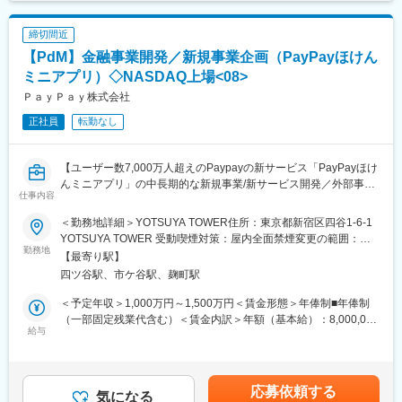
津田沼駅、海浜幕張駅、新浦安駅、稲毛駅、北習志野駅、浦安駅
(千葉県)、新松戸駅、幕張本郷駅、南柏駅、新津田沼駅、行徳駅、
締切間近
我孫子駅、南行徳駅、妙典駅、馬橋駅、新八柱駅、千葉みなと
【PdM】金融事業開発／新規事業企画（PayPayほけん
駅、北小金駅、下総中山駅、南船橋駅、八千代台駅、新検見川
駅、北松戸駅、西千葉駅、東船橋駅、京成八幡駅、みなとみらい
ミニアプリ）◇NASDAQ上場<08>
駅、横浜駅、海老名駅(相模線)、茅ケ崎駅、関内駅、菊名駅、橋本
ＰａｙＰａｙ株式会社
駅(神奈川県)、溝の口駅、綱島駅、桜木町駅、上大岡駅、新横浜
正社員
転勤なし
駅、新杉田駅、神奈川新町駅、青葉台駅、川崎駅、相模大野駅、
大船駅、大和駅(神奈川県)、中央林間駅、中山駅(神奈川県)、長津
田駅、辻堂駅、鶴見駅、登戸駅、東戸塚駅、藤沢駅、二俣川駅、
【ユーザー数7,000万人超えのPaypayの新サービス「PayPayほけ
日吉駅(神奈川県)、武蔵小杉駅、平塚駅、本厚木駅、戸塚駅、北新
んミニアプリ」の中長期的な新規事業/新サービス開発／外部事業
地駅、心斎橋駅、谷町四丁目駅、なんば駅(地下鉄)、鶴橋駅、玉造
仕事内容
者との提携による、新規事業の創出がミッション】
駅、森ノ宮駅、天満駅、福島駅(大阪環状線)、肥後橋駅、淀屋橋
駅、本町駅、千里中央駅(北大阪急行)、野田駅(大阪環状線)、京橋
＜勤務地詳細＞YOTSUYA TOWER住所：東京都新宿区四谷1-6-1
◇本ポジションの魅力◇
駅(大阪府)、堺東駅、中百舌鳥駅、江坂駅、南森町駅、弁天町駅、
YOTSUYA TOWER 受動喫煙対策：屋内全面禁煙変更の範囲：会
◎チャレンジと失敗を推奨する会社風土の中で、様々な0→1の事
勤務地
樟葉駅、西中島南方駅、西九条駅、大正駅(大阪府)、上新庄駅、堺
社の定める事業所（リモートワーク含む）
【最寄り駅】
業開発を経験できる
駅、寝屋川市駅、枚方市駅、茨木市駅、高槻市駅、鴻池新田駅、
四ツ谷駅、市ケ谷駅、麹町駅
◎7200万人を超えるユーザーに対してサービスを届けることがで
河内花園駅、御殿山駅、石津北駅、長田駅(大阪府)、住道駅、初芝
き、自身の仕事で世の中にインパクトを与えられる
駅、北花田駅、富田駅(大阪府)、大阪駅、梅田駅(地下鉄)、天王寺
＜予定年収＞1,000万円～1,500万円＜賃金形態＞年俸制■年俸制
◎他部門（プロダクト開発、マーケティングなど）との連携によ
駅、東梅田駅、新大阪駅、新今宮駅、堺筋本町駅、谷町六丁目
（一部固定残業代含む）＜賃金内訳＞年額（基本給）：8,000,000
り、ユーザーファーストなサービス開発をする上での知見が豊富
給与
駅、天下茶屋駅、谷町九丁目駅、北浜駅(大阪府)、大阪上本町駅、
円～12,500,000円固定残業手当/月：110,000円～150,000円（固
に得られる
十三駅、天神橋筋六丁目駅、三ノ宮駅、神戸駅(兵庫県)、明石駅、
定残業時間40時間0分/月）超過した時間外労働の残業手当は追加
姫路駅、西宮北口駅、尼崎駅(東海道本線)、住吉駅(兵庫県・東海
支給＜月額＞776,666円～1,191,666円（12分割）（一律手当を含
■募集背景：
道)、垂水駅、川西能勢口駅、武庫之荘駅、新長田駅、宝塚駅、甲
む）＜昇給有無＞有＜残業手当＞有＜給与補足＞■経験、スキル、
応募依頼する
PayPayほけんミニアプリはサービス開始から約3年半で急速に成
気になる
子園駅、芦屋駅(東海道本線)、鈴蘭台駅、須磨駅、兵庫駅、西飾磨
業績、貢献度に応じ当社規定により決定■毎年1回見直し■時間外