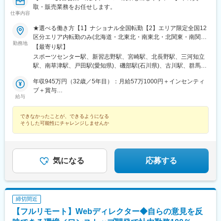
取・販売業務をお任せします。
仕事内容
★選べる働き方【1】ナショナル全国転勤【2】エリア限定全国12
区分エリア内転勤のみ(北海道・北東北・南東北・北関東・南関
勤務地
東、甲信・東海・北陸・近畿・関西、中国・四国・北九州・南九
【最寄り駅】
州、沖縄)【3】都道府県限定都道府県内での転居異動社員※入社
スポーツセンター駅、新習志野駅、宮崎駅、北長野駅、三河知立
後、ライフプランに合わせて変更も可能＼続々、新店舗オープ
駅、南草津駅、戸田駅(愛知県)、磯部駅(石川県)、古川駅、群馬総
ン！／【全国転勤の初任地は希望考慮】全国47都道府県のガリバ
社駅、比治山下駅、三島広小路駅、吉田駅(大阪府)、宮内駅(新潟
ー直営店および事業所（将来的に海外勤務のチャンスもあり）★
年収945万円（32歳／5年目）：月給57万1000円＋インセンティ
県)、豊川駅(大阪府)、木更津駅、東新庄駅、鶴田駅、南永山駅、
初期配属は相談可能※受動喫煙対策：有※AI面接スタート！24時間
ブ＋賞与
国見駅(宮城県)、尾上の松駅、てだこ浦西駅、本八戸駅、清水駅
給与
365日、スマホから受験可能！北海道東北（青森・岩手・宮城・
年収624万円（28歳／3年目）：月給36万7000円＋インセンティ
(静岡県)、東三日市駅、柳原駅(岩手県)、武蔵塚駅、湖山駅、天童
秋田・山形・福島）関東（東京・神奈川・千葉・埼玉・茨城・栃
ブ＋賞与
南駅、沼ノ端駅、平成駅、偕楽園駅、草津駅(滋賀県)、高見ノ里
できなかったことが、できるようになる
木・群馬）北陸・甲信越（富山・石川・福井・新潟・山梨・長
駅、小針駅、橋本駅(福岡県)、笹木野駅、和歌山市駅、佐賀駅、西
そうした可能性にチャレンジしませんか
野）東海（愛知・静岡・岐阜・三重）関西（大阪・京都・兵庫・
若松駅、永山駅、小木津駅、土山駅、三島二日町駅、蛇田駅、附
滋賀・奈良・和歌山）中国（広島・岡山・鳥取・島根・山口）四
属中学前駅、五井駅、原市駅、喜多山駅(愛知県)、新川駅(北海
国（徳島・香川・愛媛・高知）九州（福岡・熊本・佐賀・長崎・
道)、宮前駅、南富山駅、日宇駅、山形駅、西岐阜駅、三条駅(香川
大分・宮崎・鹿児島・沖縄）※U・Iターン歓迎※マイカー通勤OK
県)、湯本駅、柏林台駅、古庄駅、東比恵駅、玉垣駅、塩釜口駅、
気になる
応募する
矢田駅(大阪府)、藤が丘駅(愛知県)、東福山駅、逢妻駅、六名駅、
山口駅(山口県)、宇和島駅、浦田駅(福岡県)、七尾駅、サンドーム
西駅、志布志駅、山ノ目駅、佐久平駅、宮町駅、宇部岬駅、南仙
台駅、磐田駅、南延岡駅、鳴海駅、三会駅、南松本駅、端野駅、
国分駅(鹿児島県)、花巻空港駅(東北本線)、鶴岡駅、河瀬駅、篠ノ
締切間近
井駅、駒形駅、研究学園駅、下地駅、天竜川駅、二軒茶屋駅(鹿児
【フルリモート】Webディレクター◆自らの意見を反
島県)、新前橋駅、南が丘駅、衣山駅、本川越駅、野々市駅(北陸鉄