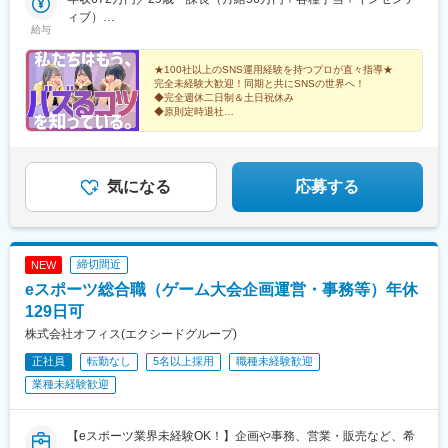
駅(舎人ライナー)、三鷹駅、恵比寿駅、広尾駅、渋谷駅、高田馬場
知県)、桜駅(愛知県)、名鉄一宮駅
ビル7階＜名古屋支社＞愛知県名古屋市中村区池町4－60－12 グ
ィブ）
駅、四ツ谷駅、新宿三丁目駅、三軒茶屋駅、霞ケ関駅(東京都)、末
変更の範囲：会社の定める業務
給与
ローバルゲート12F＜大阪支社＞大阪府大阪市淀川区西中島4-3-
年収492万円／26歳・主任（月給41万円＋各種手当＋インセンテ
広町駅(東京都)、東京駅、九段下駅、麹町駅、神保町駅、神田駅
8 新大阪阪神ビル7階＜福岡支社＞福岡県福岡市中央区大名２丁
ィブ）
(東京都)、飯田橋駅、有楽町駅、綾瀬駅、北千住駅、上野御徒町
目 9-17 ARISTO大名 3F＜沖縄支社＞沖縄県那覇市久茂地2丁目
★100社以上のSNS運用経験を持つプロが直々指導★
駅、蒲田駅、大森駅(東京都)、東銀座駅、日本橋駅(東京都)、三越
完全未経験大歓迎！同期と共にSNSの世界へ！
3-9 8階西
前駅、小伝馬町駅、八丁堀駅(東京都)、中野坂上駅、中野駅(東京
◆完全週休二日制＆土日祝休み
都)、町田駅、目黒駅、立会川駅、五反田駅、井の頭公園駅、都電
◆原則定時退社
◆産育休取得実績あり
雑司ケ谷駅、赤羽駅、押上駅、錦糸町駅、中目黒駅、大崎駅、鶴
◆ユニークな福利厚生多数！
見小野駅、三ツ沢下町駅、戸部駅、山手駅、井土ケ谷駅、和田町
駅、屏風浦駅、金沢文庫駅、新羽駅、戸塚駅、上永谷駅、鶴ケ峰
駅、瀬谷駅、立場駅、青葉台駅、センター南駅、鹿島田駅、武蔵
気になる
応募する
小杉駅、武蔵溝ノ口駅、生田駅(神奈川県)、鷺沼駅、柿生駅、相模
湖駅、上溝駅、下溝駅、上大岡駅、菊名駅、新横浜駅、日吉駅(神
奈川県)、新高島駅、あざみ野駅、たまプラーザ駅、関内駅、京急
鶴見駅、長津田駅、海老名駅(相模線)、大船駅、茅ケ崎駅、本厚木
締切間近
NEW
駅、小田原駅、川崎駅、向ケ丘遊園駅、元住吉駅、橋本駅(神奈川
eスポーツ総合職（ゲーム大会企画運営・事務等）年休
県)、大和駅(神奈川県)、中央林間駅、藤沢駅、本八幡駅(総武線)、
新浦安駅、新柏駅、木更津駅、南船橋駅、浦安駅(千葉県)、国府台
129日可
駅、京成八幡駅、谷津駅、幸谷駅、蘇我駅、新千葉駅、京成西船
株式会社オフィス(エクシードグループ)
駅、柏駅、実籾駅、スポーツセンター駅、誉田駅、検見川浜駅、
正社員
転勤なし
5名以上採用
職種未経験歓迎
浦和駅、大宮駅(埼玉県)、熊谷駅、所沢駅、川越駅、川口駅、都島
駅、野田阪神駅、桜島駅、阿波座駅、朝潮橋駅、津守駅、大阪上
業種未経験歓迎
本町駅、芦原橋駅、福駅、だいどう豊里駅、今里駅(地下鉄)、桃谷
駅、千林大宮駅、鴫野駅、東天下茶屋駅、沢ノ町駅、駒川中野
駅、西天下茶屋駅、三国駅(大阪府)、横堤駅、住ノ江駅、喜連瓜破
【eスポーツ業界未経験OK！】企画や事務、営業・販売など、希