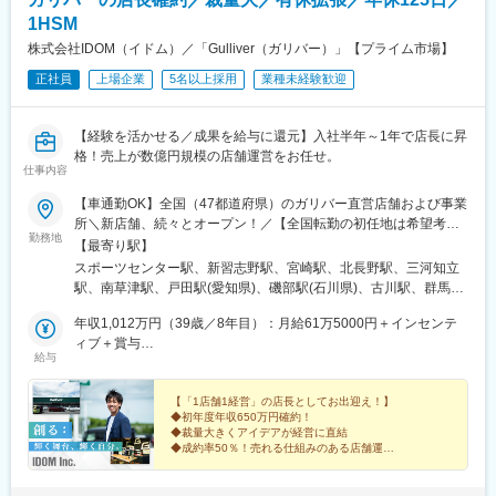
橋駅、浦安駅(千葉県)、国府台駅、京成八幡駅、谷津駅、幸谷駅、
水戸駅、男川駅、北参道駅、南方駅(大阪府)、米野駅、西鉄福岡
蘇我駅、新千葉駅、京成西船駅、柏駅、実籾駅、スポーツセンタ
1HSM
駅、虎ノ門ヒルズ駅、高輪ゲートウェイ駅、赤羽橋駅、汐留駅、
ー駅、誉田駅、検見川浜駅、浦和駅、大宮駅(埼玉県)、熊谷駅、所
溜池山王駅、浜松町駅、西日暮里駅、代官山駅、西早稲田駅、新
株式会社IDOM（イドム）／「Gulliver（ガリバー）」【プライム市場】
沢駅、川越駅、川口駅、都島駅、野田阪神駅、桜島駅、阿波座
宿御苑前駅、西太子堂駅、桜田門駅、秋葉原駅、二重橋前駅、半
正社員
上場企業
5名以上採用
業種未経験歓迎
駅、朝潮橋駅、津守駅、大阪上本町駅、芦原橋駅、福駅、だいど
蔵門駅、新日本橋駅、水道橋駅、日比谷駅、青井駅、牛田駅(東京
う豊里駅、今里駅(地下鉄)、桃谷駅、千林大宮駅、鴫野駅、東天下
都)、上野広小路駅、蓮沼駅、平和島駅、銀座駅、馬喰横山駅、宝
茶屋駅、沢ノ町駅、駒川中野駅、西天下茶屋駅、三国駅(大阪府)、
町駅(東京都)、新中野駅、大崎広小路駅、吉祥寺駅、池袋駅、赤羽
【経験を活かせる／成果を給与に還元】入社半年～1年で店長に昇
横堤駅、住ノ江駅、喜連瓜破駅、大阪梅田駅(阪急線)、堺筋本町
岩淵駅、とうきょうスカイツリー駅、住吉駅(東京都)、祐天寺駅、
格！売上が数億円規模の店舗運営をお任せ。
駅、堺駅、深井駅、石津川駅、栂・美木多駅、新金岡駅、北野田
国道駅、平沼橋駅、蒔田駅、新杉田駅、センター北駅、宮前平
仕事内容
駅、石橋阪大前駅、大阪城北詰駅、なんば駅(地下鉄)、西大橋駅、
駅、高島町駅、伊勢佐木長者町駅、桜木町駅、鶴見駅、北茅ケ崎
弁天町駅、北千里駅、曽根駅(大阪府)、南摂津駅、大日駅、長堀橋
【車通勤OK】全国（47都道府県）のガリバー直営店舗および事業
駅、京急川崎駅、登戸駅、本八幡駅(都営線)、市川駅、千葉駅、西
駅、枚方公園駅、高槻駅、りんくうタウン駅、八尾南駅、千里中
所＼新店舗、続々とオープン！／【全国転勤の初任地は希望考
船橋駅、本川越駅、野江内代駅、海老江駅、西長堀駅、谷町九丁
勤務地
央駅(北大阪急行)、古川橋駅、伏見桃山駅、馬堀駅、淀駅、松井山
慮】全国47都道府県のガリバー直営店および事業所（将来的に海
【最寄り駅】
目駅、ＪＲ難波駅、新深江駅、千林駅、松虫駅、住吉東駅、今川
手駅、常盤駅(京都府)、西京極駅、醍醐駅(京都府)、六地蔵駅(京都
外勤務のチャンスもあり）初期配属は相談可能！※受動喫煙対策：
駅(大阪府)、天下茶屋駅、今福鶴見駅、安立町駅、出戸駅、中崎町
スポーツセンター駅、新習志野駅、宮崎駅、北長野駅、三河知立
市営)、洛西口駅、二条駅、五条駅(京都市営)、上鳥羽口駅、貴船
あり※U・Iターン歓迎北海道東北（青森県・岩手県・宮城県・秋田
駅、谷町四丁目駅、大阪天満宮駅、本町駅、大阪難波駅、大小路
駅、南草津駅、戸田駅(愛知県)、磯部駅(石川県)、古川駅、群馬総
口駅、桃山駅、大池駅、中埠頭駅、星の駅、岡本駅(兵庫県)、滝の
県・山形県・福島県）関東（東京都・神奈川県・千葉県・埼玉
駅、心斎橋駅、高槻市駅、千里中央駅(大阪モノレール)、鳴滝駅、
社駅、比治山下駅、三島広小路駅、吉田駅(大阪府)、宮内駅(新潟
茶屋駅、湊川公園駅、山陽天満駅、旧居留地・大丸前駅、三木駅
県・茨城県・栃木県・群馬県）北陸・甲信越（富山県・石川県・
年収1,012万円（39歳／8年目）：月給61万5000円＋インセンテ
六地蔵駅(奈良線)、二条城前駅、観月橋駅、南公園駅、摂津本山
県)、豊川駅(大阪府)、木更津駅、東新庄駅、鶴田駅、南永山駅、
(神戸電鉄線)、本竜野駅、仁川駅、学園都市駅、春日野道駅(阪神
福井県・新潟県・山梨県・長野県）東海（愛知県・静岡県・岐阜
ィブ＋賞与
駅、湊川駅、神戸三宮駅(阪急・神戸高速)、春日野道駅(阪急線)、
国見駅(宮城県)、尾上の松駅、てだこ浦西駅、本八戸駅、清水駅
給与
線)、西代駅、箕谷駅、夢前川駅、中山寺駅、大久保駅(兵庫県)、
県・三重県）関西（大阪府・京都府・兵庫県・滋賀県・奈良県・
年収855万円（33歳／6年目）：月給53万1000円＋インセンティ
新長田駅、中山観音駅、紀伊中ノ島駅、商工センター入口駅、聖
(静岡県)、東三日市駅、柳原駅(岩手県)、武蔵塚駅、湖山駅、天童
学研奈良登美ケ丘駅、近江八幡駅、草津駅(滋賀県)、石山駅、近江
和歌山県）中国（広島県・岡山県・鳥取県・島根県・山口県）四
ブ＋賞与
マリア病院前駅、東中間駅、佐世保中央駅、西鉄香椎駅、金山駅
南駅、沼ノ端駅、平成駅、偕楽園駅、草津駅(滋賀県)、高見ノ里
神宮前駅、南彦根駅、中松江駅、和歌山駅、紀ノ川駅、木太町
国（徳島県・香川県・愛媛県・高知県）九州（福岡県・熊本県・
【「1店舗1経営」の店長としてお出迎え！】
(福岡県)、中村日赤駅、本山駅(愛知県)、西川緑道公園駅、鷹野橋
駅、小針駅、橋本駅(福岡県)、笹木野駅、和歌山市駅、佐賀駅、西
◆初年度年収650万円確約！
駅、新居浜駅、井口駅(広島県)、ししぶ駅、遠賀野駅、花畑駅、宇
佐賀県・長崎県・大分県・宮崎県・鹿児島県・沖縄県）
駅、松屋町駅、京王八王子駅、布田駅、南阿佐ケ谷駅、南新宿
若松駅、永山駅、小木津駅、土山駅、三島二日町駅、蛇田駅、附
◆裁量大きくアイデアが経営に直結
美駅、行橋駅、赤間駅、西鉄柳川駅、筑前前原駅、蒲池駅(福岡
駅、新大阪駅、名鉄名古屋駅、天神駅、旭橋駅、六本木一丁目
属中学前駅、五井駅、原市駅、喜多山駅(愛知県)、新川駅(北海
◆成約率50％！売れる仕組みのある店舗運営
県)、飯塚駅、大保駅、笹原駅、瀬高駅、春日原駅、羽犬塚駅、上
◆定量・定性の両面で頑張りを評価
駅、泉岳寺駅、御成門駅、内幸町駅、赤坂見附駅、西日暮里駅(舎
道)、宮前駅、南富山駅、日宇駅、山形駅、西岐阜駅、三条駅(香川
伊田駅、筑豊中間駅、大牟田駅、甘木駅(西鉄線)、中津駅(大分
◆年間休日125日／有給休暇の日数拡大
人ライナー)、下落合駅、東新宿駅、虎ノ門駅、岩本町駅、京橋駅
県)、湯本駅、柏林台駅、古庄駅、東比恵駅、玉垣駅、塩釜口駅、
◆入社祝い金（50万円）