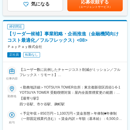
応募依頼する
・中長期ミッション達成のためのプロダクト基盤の目標やロード
気になる
給結果※給与改定は年に2回（1月と7月）あります。※下記は1回分
（エージェントサービス）
マップの作成
の給与改定での昇/降級の結果です。※半期の評価に応じて、昇給
・新規の共通基盤や連携機能の企画や設計、推進
以外インセンティブを支給しています。●平均値 ＋238,498円/年
・既存の共通基盤やAPI改善のための企画や設計、推進
●中央値 ＋120,000円/年●昇給率 3.6％賃金はあくまでも目安の
・上記の実現のための仮説検証
金額であり、選考を通じて上下する可能性があります。月給(月額)
締切間近
・各プロダクトチームと認識を揃えるためのドキュメント作成や
は固定手当を含めた表記です。
【リーダー候補】事業戦略・企画推進（金融機関向け
コミュニケーション、調整
コスト最適化／フルフレックス）<08>
■プロダクト基盤チームの役割：
ＰａｙＰａｙ株式会社
プロダクト基盤チームは、マルチプロダクト戦略を支える基盤を
正社員
転勤なし
構築するチームで、プロダクト数や領域拡大に伴う課題解決やス
ケーラビリティの向上、プロダクト間のデータやプロセス連携の
ための開発を担当します。
【ユーザー数に比例したチャージコスト削減がミッション／フル
＜具体的には以下のようなプロダクトを開発しています＞
フレックス・リモート】
・権限基盤
仕事内容
・課金基盤
■PayPay
・各プロダクトに散在するデータの集約と活用API
＜勤務地詳細＞YOTSUYA TOWER住所：東京都新宿区四谷1-6-1
2018年にサービスを開始してから約7年で、ユーザー数7,000万人
・プロダクト同士のイベント連携のためのPub/Sub API
YOTSUYA TOWER 受動喫煙対策：屋内全面禁煙変更の範囲：会
を突破したフィンテック企業「PayPay」。
勤務地
社の定める事業所（リモートワーク含む）
【最寄り駅】
私たちは日本におけるキャッシュレス決済、そしてそれを基盤と
■募集背景：
四ツ谷駅、市ケ谷駅、麹町駅
した金融ライフプラットフォームの普及を一気に推進することを
労働というドメインで課題を解決していくため、従業員データを
目指しています。
軸としたマルチプロダクト展開やアプリケーションパートナーと
＜予定年収＞850万円～1,100万円＜賃金形態＞年俸制■年俸制
共に課題を解決するプラットフォームの構築に力をいれており、
（一部固定残業代含む）＜賃金内訳＞年額（基本給）：6,500,000
■募集背景
給与
現在プロダクト数やカバー領域を拡大しており、プロダクト同士
円～9,200,000円固定残業手当/月：90,000円～135,000円（固定
攻めのファンドソースコストマネジメントを行うためにチームの
の深い連携や共通基盤の構築、既存基盤の抜本的な改善が求めら
残業時間40時間0分/月）超過した時間外労働の残業手当は追加支