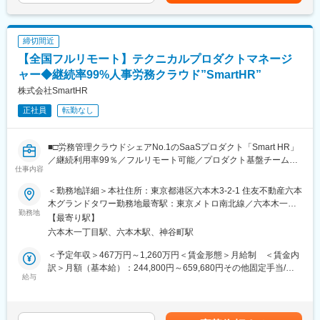
す。月給(月額)は固定手当を含めた表記です。
いるビットコイン研究者が技術顧問を務めており、技術的な強み
きる
があります。
■活用しているAIツール
締切間近
■開発環境：
ChatGPT、Gemini Pro、NotebookLM、Claude、Cursor 、
【全国フルリモート】テクニカルプロダクトマネージ
・DB: MySQL, Redis, DynamoDB, Redshift, Athena, BigQuery
midjourney、Figma Make
・テストツール: GitLab CI, BrowserStack
ャー◆継続率99%人事労務クラウド”SmartHR”
・デプロイ: Docker, CodePipeline, fastlane
変更の範囲：当社における各種業務全般
株式会社SmartHR
・ワークフロー: Pipefy
正社員
転勤なし
・分析ツール: Redash, Data Studio, Adjust, PowerBI
・開発言語 : Server/Node.js, TypeScript (Nest), Front/TypeScript
(Angular)
■□労務管理クラウドシェアNo.1のSaaSプロダクト「Smart HR」
・モニタリング: CloudWatch, Mackerel, Elastisearch, Sentry
／継続利用率99％／フルリモート可能／プロダクト基盤チーム／
・アプリケーション: Fargate, AWS Elastic Beanstalk, Lambda
仕事内容
資格取得補助あり□■
・インフラ環境: AWS, GCP
・コミュニケーション: Slack, DocBase, Asana
＜勤務地詳細＞本社住所：東京都港区六本木3-2-1 住友不動産六本
プロダクト基盤チームでプロダクトマネージャーを担当して頂き
・ブロックチェーン(R&D): Bitcoin, Lightning Network, Ethereum,
木グランドタワー勤務地最寄駅：東京メトロ南北線／六本木一丁
ます。
勤務地
HyperLedger Fabric
目駅受動喫煙対策：屋内全面禁煙
【最寄り駅】
六本木一丁目駅、六本木駅、神谷町駅
■業務内容：
変更の範囲：会社の定める業務
テクニカルプロダクトマネージャーの役割は、マルチプロダクト
＜予定年収＞467万円～1,260万円＜賃金形態＞月給制 ＜賃金内
戦略実現に向けて、解決しなければいけない課題を整理し「何を
訳＞月額（基本給）：244,800円～659,680円その他固定手当/
つくるのか」「なぜつくるのか」に責任を持ち、開発チームと一
給与
月：3,060円～8,246円固定残業手当/月：86,140円～222,074円
緒に「どのようにつくるか」「どう実現するか」を考え、推進し
（固定残業時間45時間0分/月）超過した時間外労働の残業手当は
ていくことです。
追加支給＜月給＞334,000円～890,000円（一律手当を含む）＜昇
＜具体的には以下のような活動を行います＞
給有無＞有＜残業手当＞有＜給与補足＞■2022年「下半期」の昇