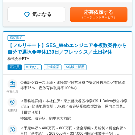
戦力・組織力を強化したいことから新たにチームメンバー（リー
れています。
給＜月額＞631,666円～901,666円（12分割）（一律手当を含む）
ダー候補）を募集いたします。
マルチプロダクト展開のスケールを支え、プロダクト連携という
＜昇給有無＞有＜残業手当＞有＜給与補足＞■経験、スキル、業
応募依頼する
これまでは、（もちろんコストを意識しながら）PayPayチャージ
気になる
新たな価値を作り、成長を加速させていくために、その推進を担
績、貢献度に応じ当社規定により決定■毎年1回見直し■時間外勤
（エージェントサービス）
が可能な金融機関を拡大していくことでユーザーの利便性を向上
ってくれるテクニカルプロダクトマネージャーを募集していま
務手当、深夜勤務手当有※給与支給について、一部をPayPayアカ
させることを主目的に業務を行ってきました。
す。
ウントで受け取ることが可能です（給与デジタル支払いに対応）
しかしPayPayの利用シーンの増加により、ユーザーのニーズも多
賃金はあくまでも目安の金額であり、選考を通じて上下する可能
様化していることから、これまでのコスト管理手法をより広く・
■別枠の応募条件に加え下記に該当する方を歓迎します：
性があります。月給(月額)は固定手当を含めた表記です。
締切間近
深く進化させていくフェーズにPayPayは入っています。
・権限基盤や認証基盤、課金基盤などの開発、プロダクトマネジ
【フルリモート】SES_Webエンジニア◆複数案件から
具体的には、仮説の立案→データ収集と分析による検証→解像度
メント経験
の高い問題意識の洗い出し→サービス・商品・案件企画→ステー
自分で選択◆年休130日／フレックス／土日祝休
・SaaSやBtoB企業における開発、プロダクトマネジメント経験
クホルダーとの交渉→実現というサイクルを実現をしていく必要
株式会社BTM
があると考えており、当該業務全般をマネジメントしていくメン
正社員
転勤なし
上場企業
5名以上採用
バーが必要なことから当ポストを募集します。
■業務内容
◇東証グロース上場・連続黒字経営達成で安定性抜群◎／有給取
◎新商品や新サービスの企画・立案、既存サービスの改良、ま
得率75％・産休育休取得率100%◇
た、これらのプロジェクトマネジメント
仕事内容
◎KPIおよび予算管理全般
■ポジション概要：
◎仮説構築・SQLを利用したデータ取得・BIツールを用いた分析
＜勤務地詳細＞本社住所：東京都渋谷区神泉町9-1 Daiwa渋谷神泉
当社は「日本の全世代を活性化する」をMissionとして掲げ、現
による検証
ビル2F勤務地最寄駅：JR線／渋谷駅受動喫煙対策：屋内全面禁煙
在、全国の開発拠点（ラボ）と連携し最新技術を使ったWebシス
勤務地
◎法令・ガイドラインの調査・ビジネス意見の作成・レポートの
変更の範囲：会社の定める事業所（リモートワーク含む）
【最寄り駅】
テム開発と地方の地場企業をDX化し世の中をデジタル化すべく、
作成
神泉駅、渋谷駅、駒場東大前駅
開発を行うシステム開発会社です。
◎各種契約書のドラフト作成・社内法務部・ステークホルダーと
現在複数サービスを展開しておりますが、今回SESを拡大するべ
の契約条文調整
＜予定年収＞400万円～600万円＜賃金形態＞月給制＜賃金内訳＞
く、メンバーを大々的に募集させていただく運びとなりました。
◎ステークホルダーとの各種交渉・調整
月額（基本給）：269,000円～337,000円固定残業手当/月：