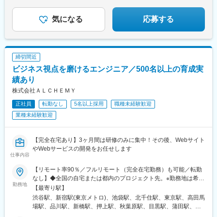
★未経験者も手厚くサポート
（サーバー設計構築4年）◆年収例800万円／12年目（38歳）600
万円／6年目（27歳）470万円／4年目（32歳）360万円／1年目
気になる
応募する
（23歳）
締切間近
ビジネス視点を磨けるエンジニア／500名以上の育成実
績あり
株式会社ＡＬＣＨＥＭＹ
正社員
転勤なし
5名以上採用
職種未経験歓迎
業種未経験歓迎
【完全在宅あり】3ヶ月間は研修のみに集中！その後、Webサイト
やWebサービスの開発をお任せします
仕事内容
【リモート率90％／フルリモート（完全在宅勤務）も可能／転勤
なし】◆全国の自宅または都内のプロジェクト先。※勤務地は希望
勤務地
を元に決定いたしますので、ご安心ください。※今後もリモートワ
【最寄り駅】
ークを積極的に活用予定。リモートワーク可能な案件を増やして
渋谷駅、新宿駅(東京メトロ)、池袋駅、北千住駅、東京駅、高田馬
いきます。※研修期間3ヶ月中は下記本社オフィスに通勤していた
場駅、品川駅、新橋駅、押上駅、秋葉原駅、目黒駅、蒲田駅、上
だきます。※家賃補助手当（1万5000円／月※規定あり）あり【本
野駅、代々木上原駅、町田駅、綾瀬駅、大手町駅(東京都)、中野駅