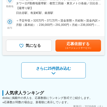
キャリアを形成されている方も当社の中ではおります）
■業務概要：
タワー11F勤務地最寄駅：都営三田線・東京メトロ各線／日比谷駅
◎地方にも様々拠点があるので、先々UIターンなども可能。自身
インサイドセールスとして、当社媒体や提携商材を中心に、飲食
勤務地
受動喫煙対策：屋内全面禁煙変更の範囲：会社の定める事業所
【最寄り駅】
の地元で…希望する地域で…就業することが可能です。
店の集客支援、業務支援、経営支援をリモートを通し幅広いサポ
（リモートワーク含む）
日比谷駅、有楽町駅、銀座駅
◎地方創生の一端を担う事ができる
ート業務をお任せいたします。
◎明確な「評価制度（等級評価制度）」があるからこそ、成長し
■業務詳細：
＜予定年収＞320万円～371万円＜賃金形態＞月給制＜賃金内訳＞
やすい・目標が設定しやすい・市場価値を高めやすい。
・アポイント取得のための架電
月額（基本給）：236,000円～291,000円＜月給＞236,000円～
・商談
給与
291,000円＜昇給有無＞有＜残業手当＞有＜給与補足＞※想定年収
変更の範囲：会社の定める業務
・受注対応
は年2回の賞与（直近の賞与係数反映）を含めた金額となります。
・契約継続フォロー
（変動あり）※リモートワーク手当月5000円支給あり■昇給：年2
回（1月、7月）■賞与：年2回賃金はあくまでも目安の金額であ
応募依頼する
■業務補足：
気になる
り、選考を通じて上下する可能性があります。月給(月額)は固定手
（エージェントサービス）
・インサイドセールスが獲得したアポを営業にトスアップする業
当を含めた表記です。
務がメインですが、営業がフォローしきれない店舗のフォローも
インサイドセールスが担っています。
・担当店舗数は約1500店舗（中長期的にはですので、入社直後か
らいきなり1500店舗ではありません）
さらに25件読み込む
・月間約200件の加盟相談顧客に対して新規店舗獲得（アタック
リストが200件とお考え頂ければと思います）
・担当店のサポートについて、予約アクティベーション、未収対
応、担当店からのES対応、顧客ナーチャリングからのアップセル
など担当店の継続契約に伴う業務全て
人気求人ランキング
■部署人数：約20名
dodaに掲載中の求人を、応募数順にランキング形式でご紹介します。
入社5年未満のメンバーで構成されており、男女比は半々です。
※応募数が同数の場合は、新着順に表示しています。
活気のある雰囲気で何でも相談しやすい環境です。
更新日：
2026/8/8（土）