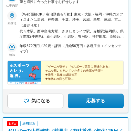
駅、大阪梅田駅(阪急線)、堺筋本町駅、堺駅、深井駅、石津川駅、
望と適性に合った仕事をお任せします
仕事内容
栂・美木多駅、新金岡駅、北野田駅、石橋阪大前駅、大阪城北詰
駅、なんば駅(地下鉄)、西大橋駅、弁天町駅、北千里駅、曽根駅
【Web面接OK／在宅勤務も可能】東京・大阪・福岡・沖縄のオフ
(大阪府)、南摂津駅、大日駅、長堀橋駅、枚方公園駅、高槻駅、り
ィスまたは周辺、神奈川、千葉、埼玉、宮城、群馬、茨城、京
んくうタウン駅、八尾南駅、千里中央駅(北大阪急行)、古川橋駅、
勤務地
都、兵庫、奈良、滋賀、和歌山、愛知、三重、岐阜、静岡、香
【最寄り駅】
伏見桃山駅、馬堀駅、淀駅、松井山手駅、常盤駅(京都府)、西京極
川、愛媛、広島、岡山、福岡、佐賀、長崎、熊本、大分、宮崎、
代々木駅、西中島南方駅、ささしまライブ駅、赤坂駅(福岡県)、県
駅、醍醐駅(京都府)、六地蔵駅(京都市営)、洛西口駅、二条駅、五
鹿児島、沖縄の各勤務先★全国から応募可能！★関東・関西のみ
庁前駅(沖縄県)、新小岩駅、小岩駅、豊洲駅、神谷町駅、高輪台
条駅(京都市営)、上鳥羽口駅、貴船口駅、桃山駅、大池駅、中埠頭
「引越し支援制度」あり！県外から入社される、あなたをサポー
駅、芝公園駅、新橋駅、赤坂駅(東京都)、大門駅(東京都)、日暮里
駅、星の駅、岡本駅(兵庫県)、滝の茶屋駅、湊川公園駅、山陽天満
ト！お住まい問わず、ご応募いただけます◎＼＼積極採用中！／
年収672万円／29歳・課長（月給56万円＋各種手当＋インセンテ
駅(舎人ライナー)、三鷹駅、恵比寿駅、広尾駅、渋谷駅、高田馬場
駅、旧居留地・大丸前駅、三木駅(神戸電鉄線)、本竜野駅、仁川
／★勤務地は希望を考慮し決定します。★転勤なし！★U・Iター
ィブ）
駅、四ツ谷駅、新宿三丁目駅、三軒茶屋駅、霞ケ関駅(東京都)、末
駅、伊保駅、加太駅(和歌山県)、学園都市駅、春日野道駅(阪神
給与
ン歓迎！★5名以上を採用予定！★受動喫煙対策：あり＜東京本社
年収492万円／26歳・主任（月給41万円＋各種手当＋インセンテ
広町駅(東京都)、東京駅、九段下駅、麹町駅、神保町駅、神田駅
線)、西代駅、箕谷駅、夢前川駅、中山寺駅、大久保駅(兵庫県)、
＞東京都豊島区東池袋3-7-9 AS ONE東池袋ビル7階＜名古屋支
ィブ）
(東京都)、飯田橋駅、有楽町駅、綾瀬駅、北千住駅、上野御徒町
学研奈良登美ケ丘駅、近江八幡駅、草津駅(滋賀県)、石山駅、近江
社＞愛知県名古屋市中村区池町4－60－12 グローバルゲート12F
「ゲームが好き」「eスポーツ業界に興味がある」
駅、蒲田駅、大森駅(東京都)、東銀座駅、日本橋駅(東京都)、三越
神宮前駅、南彦根駅、中松江駅、和歌山駅、紀ノ川駅、木太町
そんな想いを抱いていた多くの先輩が活躍中！
＜大阪支社＞大阪府大阪市淀川区西中島4-3-8 新大阪阪神ビル7
前駅、小伝馬町駅、八丁堀駅(東京都)、中野坂上駅、中野駅(東京
駅、新居浜駅、井口駅(広島県)、ししぶ駅、遠賀野駅、花畑駅、宇
★業界・職種未経験歓迎
階＜福岡支社＞福岡県福岡市中央区大名２丁目 9-17 ARISTO大
都)、町田駅、目黒駅、立会川駅、五反田駅、井の頭公園駅、都電
★年休129日も可能
美駅、行橋駅、赤間駅、西鉄柳川駅、筑前前原駅、蒲池駅(福岡
名 3F＜沖縄支社＞沖縄県那覇市久茂地2丁目3-9 8階西
★残業月5h程度
雑司ケ谷駅、赤羽駅、押上駅、錦糸町駅、中目黒駅、大崎駅、鶴
県)、飯塚駅、大保駅、笹原駅、瀬高駅、春日原駅、羽犬塚駅、上
★ゲーミングPC購入補助あり
見小野駅、三ツ沢下町駅、戸部駅、山手駅、井土ケ谷駅、和田町
伊田駅、筑豊中間駅、大牟田駅、甘木駅(西鉄線)、中津駅(大分
駅、屏風浦駅、金沢文庫駅、新羽駅、戸塚駅、上永谷駅、鶴ケ峰
県)、南大分駅、佐世保駅、諫早駅、幸駅、光の森駅、八代駅、鳥
駅、瀬谷駅、立場駅、青葉台駅、センター南駅、鹿島田駅、武蔵
気になる
応募する
栖駅、武雄温泉駅、宮崎駅、西都城駅、上塩屋駅、枕崎駅、国分
小杉駅、武蔵溝ノ口駅、生田駅(神奈川県)、鷺沼駅、柿生駅、相模
駅(鹿児島県)、香椎駅、今宿駅、次郎丸駅、茶山駅(福岡県)、赤嶺
湖駅、上溝駅、下溝駅、上大岡駅、菊名駅、新横浜駅、日吉駅(神
駅、てだこ浦西駅、首里駅、中村公園駅、上飯田駅、浄心駅、覚
奈川県)、新高島駅、あざみ野駅、たまプラーザ駅、関内駅、京急
王山駅、高蔵寺駅、新静岡駅、柳川駅、日赤病院前駅、陸前高砂
鶴見駅、長津田駅、川崎駅、向ケ丘遊園駅、元住吉駅、橋本駅(神
駅、美栄橋駅、静岡駅、由比駅、天神橋筋六丁目駅、高崎駅、八
締切間近
NEW
奈川県)、本八幡駅(総武線)、新浦安駅、新柏駅、木更津駅、南船
王子駅、調布駅、西国分寺駅、狭山市駅、青梅駅、阿佐ケ谷駅、
ガリバーの店長確約／裁量大／有休拡張／年休125日／