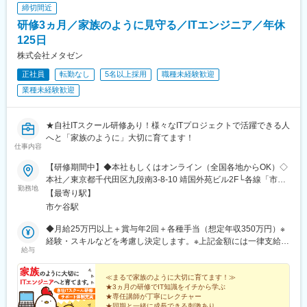
大和駅(神奈川県)、二俣川駅、湘南台駅、藤沢駅、浦和駅、大宮駅
締切間近
(埼玉県)、南与野駅、川口駅、南浦和駅、武蔵浦和駅、戸田公園
研修3ヵ月／家族のように見守る／ITエンジニア／年休
駅、草加駅、新越谷駅、春日部駅、岩槻駅、八潮駅、三郷駅(埼玉
県)、所沢駅、和光市駅、朝霞台駅、本川越駅、川越駅、熊谷駅、
125日
上尾駅、松戸駅、船橋駅、国府台駅、千葉ニュータウン中央駅、
株式会社メタゼン
柏駅、南流山駅、我孫子駅、成田駅、西船橋駅、本八幡駅(都営
正社員
転勤なし
5名以上採用
職種未経験歓迎
線)、市川駅、津田沼駅、稲毛駅、千葉駅、蘇我駅、木更津駅、新
鎌ケ谷駅、勝田台駅、野田市駅、白井駅、南船橋駅、新浦安駅、
業種未経験歓迎
舞浜駅、海浜幕張駅、大阪駅、新大阪駅、天王寺駅、京橋駅(大阪
府)、鶴橋駅、梅田駅(地下鉄)、心斎橋駅、なんば駅(地下鉄)、本町
駅、大阪上本町駅、大阪梅田駅(阪急線)、十三駅、茨木市駅、高槻
★自社ITスクール研修あり！様々なITプロジェクトで活躍できる人
市駅、大阪梅田駅(阪神線)、野田駅(阪神線)、なんば駅(南海線)、
へと「家族のように」大切に育てます！
仕事内容
新今宮駅、名古屋駅、金山駅(愛知県)、千種駅、豊橋駅、大曽根
駅、栄駅(愛知県)、伏見駅(愛知県)、今池駅(愛知県)、名鉄名古屋
【研修期間中】◆本社もしくはオンライン（全国各地からOK）◇
駅、東岡崎駅、知立駅、岡崎駅、高蔵寺駅、札幌駅、函館駅、旭
本社／東京都千代田区九段南3-8-10 靖国外苑ビル2F└各線「市ケ
川駅、小樽駅、釧路駅、さっぽろ駅、大通駅、すすきの駅、真駒
勤務地
谷駅」より徒歩5分└各線「九段下駅」より徒歩9分【研修終了
【最寄り駅】
内駅、福住駅、博多駅、小倉駅(福岡県)、黒崎駅、久留米駅、天神
後】◆東京23区を中心とした全国各地のITプロジェクト先※勤務地
市ケ谷駅
駅、中洲川端駅、赤坂駅(福岡県)、西新駅、西鉄福岡駅、西鉄久留
は希望を考慮します。※転居を伴う転勤はありません。※すべて徒
米駅、大橋駅(福岡県)、薬院駅、青森駅、盛岡駅、仙台駅、秋田
歩10分以内の駅チカオフィスです。※フルリモート・在宅勤務は
◆月給25万円以上＋賞与年2回＋各種手当（想定年収350万円）※
駅、山形駅、郡山駅(福島県)、水戸駅、宇都宮駅、高崎駅、新潟
プロジェクトによって異なります。
経験・スキルなどを考慮し決定します。※上記金額には一律支給の
駅、富山駅、金沢駅、福井駅(福井県)、甲府駅、長野駅、岐阜駅、
給与
住宅手当2万円を含みます。※残業代は全額支給※試用期間6ヵ月あ
静岡駅、津駅、大津駅、京都駅、神戸駅(兵庫県)、三宮駅(神戸市
り（期間中は月給23万円以上で、その他の待遇に変更なし）☆経
営)、奈良駅、和歌山駅、鳥取駅、松江駅、岡山駅、広島駅、新山
験がある方は、現職・前職給与を考慮します。☆明確な評価制度
≪まるで家族のように大切に育てます！≫
口駅、徳島駅、高松駅(香川県)、松山駅(愛媛県)、咥内駅、佐賀
★3ヵ月の研修でIT知識をイチから学ぶ
あり。個人の頑張りに応じて評価します。【年収例】年収450万
駅、長崎駅(長崎県)、熊本駅、大分駅、宮崎駅、鹿児島中央駅、那
★専任講師が丁寧にレクチャー
円（経験2年入社）年収600万円（経験3年入社）年収750万円（経
★同期と一緒に成長できる刺激あり