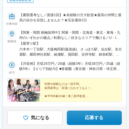
業種未経験歓迎
【書類選考なし／面接1回】★未経験の方大歓迎★最高の仲間と最
高の自分を目指しませんか？★完全週休2日
仕事内容
【関東・関西 積極採用中】関東・関西・北海道・東北・東海・九
州のいずれかの拠点／転勤なし／好きなエリアで働ける／U・Iタ
勤務地
ーン歓迎＜勤務地一覧＞■関東東京都・神奈川県・千葉県・埼玉県
【最寄り駅】
■関西大阪府・兵庫県・奈良県・京都府・滋賀県■北海道北海道■
六本木一丁目駅、大阪梅田駅(阪急線)、さっぽろ駅、仙台駅、名古
東北宮城県・福島県■東海愛知県・三重県・岐阜県・静岡県■九州
屋駅、櫛田神社前駅、綾瀬駅、蒲田駅、吉祥寺駅、錦糸町駅、九
福岡県※直行直帰OK※居住地・希望等を考慮の上、決定＝＝＝＝＝
段下駅、恵比寿駅、虎ノ門ヒルズ駅、高田馬場駅、三越前駅、三
＝＝▼各本社・支社＝＝＝＝＝＝＝＜東京本社＞・南北線「六本
【月収例】月収29万円／28歳（経験3年）月収38万円／35歳（経
軒茶屋駅、三田駅(東京都)、四ツ谷駅、自由が丘駅、芝公園駅、秋
木一丁目駅」徒歩3分・日比谷線／大江戸線「六本木駅」徒歩7
験5年）【エリア別給与】■首都圏（東京都・神奈川県・埼玉県・
葉原駅、渋谷駅、勝どき駅、上野駅、新橋駅、新江古田駅、新宿
給与
分・銀座線／南北線「溜池山王駅」徒歩8分・千代田線「乃木坂
千葉県）月給212,100円～300,000円＋賞与年3回■関西（大阪府・
駅、新木場駅、森下駅(東京都)、西葛西駅、西新井駅、千石駅、泉
駅」徒歩14分＜大阪本社＞・JR各線「大阪駅」より徒歩2分・阪
兵庫県・奈良県・京都府・滋賀県）月給203,700円～280,000円＋
岳寺駅、代々木駅、代々木上原駅、大崎駅、大手町駅(東京都)、大
急各線「梅田駅」より徒歩5分＜札幌支社＞・札幌市営地下鉄南北
賞与年3回■北海道（札幌）月給186,000円～250,000円＋賞与年3
学歴や経験などは一切不問。
塚駅(東京都)、大門駅(東京都)、池袋駅、中目黒駅、中野駅(東京
採用基準は「友達になれそうな人！」
線「さっぽろ」駅より徒歩1分・JR「札幌」駅より徒歩2分＜仙台
回■東北（福島県・宮城県）月給180,000円～250,000円＋賞与年3
都)、町田駅、東京駅、飯田橋駅、品川駅、豊洲駅、北千住駅、目
支社＞・JR「仙台駅」徒歩5分＜名古屋支社＞・各線「名古屋
回■東海（愛知県・岐阜県・静岡県・三重県）月給200,000円～
黒駅、有楽町駅、立川駅、六本木駅、さいたま新都心駅、ふじみ
★平均年齢26歳！第二新卒歓迎
駅」より徒歩1分（駅直結）＜福岡支社＞・地下鉄「櫛田神社前
250,000円＋賞与年3回■九州（福岡県）月給182,900円～250,000
★9割以上が未経験スタート
野駅、浦和駅、浦和美園駅、越谷レイクタウン駅、戸田公園駅、
★人事・広報・マーケターも目指せる
駅」徒歩1分、「祇園駅」徒歩7分
円＋賞与年3回※残業代は別途全額支給します。※経験・能力・年
志木駅、所沢駅、新越谷駅、西川口駅、川越駅、川口駅、草加
★5年連続ホワイト企業認定取得
齢を考慮し、ご相談の上で決定します。
駅、大宮駅(埼玉県)、朝霞駅、朝霞台駅、東浦和駅、東川口駅、東
★完全週休2日制＆残業月平均8h以下
大宮駅、南浦和駅、南越谷駅、武蔵浦和駅、北浦和駅、北戸田
気になる
応募する
駅、北朝霞駅、和光市駅、蕨駅、千葉駅、柏駅、西船橋駅、船橋
駅、松戸駅、本八幡駅(都営線)、津田沼駅、市川駅、舞浜駅、京成