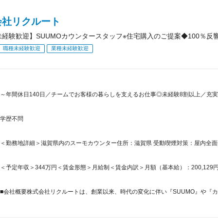
会社リクルート
未経験歓迎】SUUMOカウンタースタッフ※住宅購入のご提案◆100％反響
職種未経験歓迎
業種未経験歓迎
～年間休日140日／チームでお客様の暮らしを支えるお仕事◎未経験8割以上／充実の
学歴不問
＜勤務地詳細＞滋賀県内のスーモカウンター住所：滋賀県 受動喫煙対策：屋内全
＜予定年収＞344万円＜賃金形態＞月給制＜賃金内訳＞月額（基本給）：200,129円固定残
■会社概要株式会社リクルートは、創業以来、時代の変化に伴い『SUUMO』や『カーセン