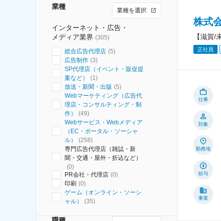
業種
業種を選択
株式
インターネット・広告・
【滋賀/
メディア業界
(
305
)
正社員
総合広告代理店
(
5
)
広告制作
(
3
)
SP代理店（イベント・販促提
案など）
(
1
)
放送・新聞・出版
(
5
)
Webマーケティング（広告代
仕事
理店・コンサルティング・制
作）
(
49
)
Webサービス・Webメディア
対象
（EC・ポータル・ソーシャ
ル）
(
258
)
専門広告代理店（雑誌・新
勤務地
聞・交通・屋外・折込など）
(
0
)
給与
PR会社・代理店
(
0
)
印刷
(
0
)
ゲーム（オンライン・ソーシ
事業
ャル）
(
35
)
職種