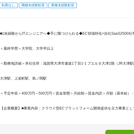
転勤なし
職種未経験歓迎
業種未経験歓迎
■□未経験からITエンジニアへ◆手に職つけられる◆EC領域特化×自社SaaS2500社
＜最終学歴＞大学院、大学卒以上
＜勤務地詳細＞本社住所：滋賀県大津市逢坂1丁目1-1 プエルタ大津1階（JR大津駅
大津駅、上栄町駅、島ノ関駅
＜予定年収＞400万円～500万円＜賃金形態＞月給制＜賃金内訳＞月額（基本給）：267,0
【企業概要】■事業内容：クラウド型ECプラットフォーム開発提供を主力事業として