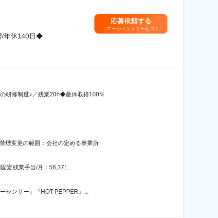
応募依頼する
（エージェントサービス）
/年休140日◆
研修制度♪／残業20h◆産休取得100％
面禁煙変更の範囲：会社の定める事業所
業手当/月：58,371...
サー』『HOT PEPPER』...