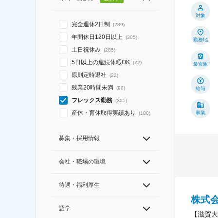
対象
完全週休2日制
(
289
)
年間休日120日以上
(
305
)
勤務地
土日祝休み
(
285
)
5日以上の連続休暇OK
(
22
)
最寄駅
原則定時退社
(
22
)
残業20時間未満
(
90
)
給与
フレックス勤務
(
305
)
産休・育休取得実績あり
事業
(
180
)
募集・採用情報
会社・職場の環境
待遇・福利厚生
株式
語学
【滋賀大