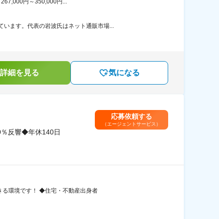
00円～350,000円...
います。代表の岩波氏はネット通販市場...
詳細を見る
気になる
応募依頼する
（エージェントサービス）
％反響◆年休140日
できる環境です！ ◆住宅・不動産出身者