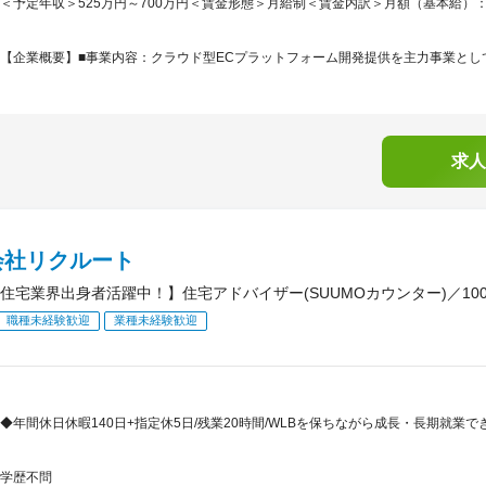
＜予定年収＞525万円～700万円＜賃金形態＞月給制＜賃金内訳＞月額（基本給）：267,0
【企業概要】■事業内容：クラウド型ECプラットフォーム開発提供を主力事業として
求人
会社リクルート
住宅業界出身者活躍中！】住宅アドバイザー(SUUMOカウンター)／100
職種未経験歓迎
業種未経験歓迎
◆年間休日休暇140日+指定休5日/残業20時間/WLBを保ちながら成長・長期就業
学歴不問