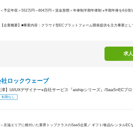
＜予定年収＞552万円～804万円＜賃金形態＞年俸制半期年俸制 ※半期年俸を6分割
【企業概要】■事業内容：クラウド型ECプラットフォーム開発提供を主力事業として
求人
会社ロックウェーブ
津】UI/UXデザイナー※自社サービス『aishipシリーズ』/SaaS×ECプ
転勤なし
～京滋エリアに根付いた業界トップクラスのSaaS企業／ ギフト/食品/レンタルECなど