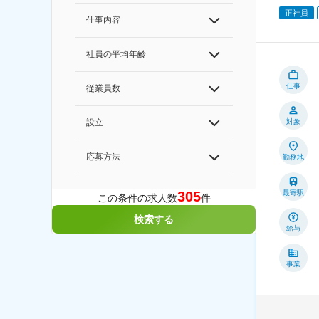
正社員
仕事内容
社員の平均年齢
仕事
従業員数
対象
設立
応募方法
勤務地
最寄駅
305
この条件の求人数
件
検索する
給与
事業