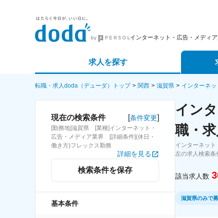
インターネット・広告・メディア
求人を探す
詳細条件から探す
エージェ
転職・求人doda（デューダ）トップ
関西
滋賀県
インターネッ
インタ
新着求人から探す
スカウト
[
]
現在の検索条件
条件変更
職・求
[勤務地]滋賀県 [業種]インターネット・
求人特集から探す
パートナ
広告・メディア業界 [詳細条件](休日・
インターネット
働き方)フレックス勤務
詳細を見る
左の求人検索条
検索条件を保存
3
該当求人数
滋賀県のみで
基本条件