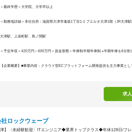
＜最終学歴＞大学院、大学卒以上
＜勤務地詳細＞本社住所：滋賀県大津市逢坂1丁目1-1 プエルタ大津1階（JR大津駅
大津駅、上栄町駅、島ノ関駅
＜予定年収＞420万円～600万円＜賃金形態＞年俸制半期年俸制 ※半期年俸を6分割
【企業概要】■事業内容：クラウド型ECプラットフォーム開発提供を主力事業として
求人
会社ロックウェーブ
津】〈未経験歓迎〉ITエンジニア◆業界トップクラス◆年休128日/フ