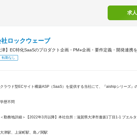
求人
会社ロックウェーブ
大津】EC特化SaaSのプロダクト企画・PM※企画・要件定義・開発連携
転勤なし
クラウド型ECサイト構築ASP（SaaS）を提供する当社にて、『aishipシリー
学歴不問
＜勤務地詳細＞【2022年3月以降】本社住所：滋賀県大津市逢坂1丁目1-1 プエルタ
大津駅、上栄町駅、島ノ関駅