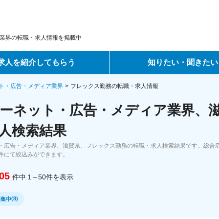
業界の転職・求人情報を掲載中
求人を紹介してもらう
知りたい・聞きたい
ントサービス
転職ノウハウ
ト・広告・メディア業界
フレックス勤務の転職・求人情報
ーネット・広告・メディア業界、滋
サービス
データで見る転職
人検索結果
ーエージェントサービス
コラム・インタビュー
・広告・メディア業界、滋賀県、フレックス勤務の転職・求人検索結果です。総合広
件にて絞込みができます。
転職Q&A
05
件中
1～50
件
を表示
(
8
)
募集中