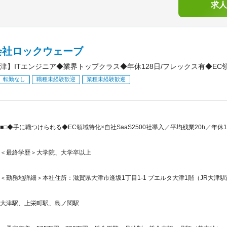
求人
会社ロックウェーブ
津】ITエンジニア◆業界トップクラス◆年休128日/フレックス有◆EC
転勤なし
職種未経験歓迎
業種未経験歓迎
■□◆手に職つけられる◆EC領域特化×自社SaaS2500社導入／平均残業20h／年休
＜最終学歴＞大学院、大学卒以上
＜勤務地詳細＞本社住所：滋賀県大津市逢坂1丁目1-1 プエルタ大津1階（JR大津駅
大津駅、上栄町駅、島ノ関駅