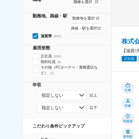
職種を選択
勤務地、路線・駅
勤務地を選択
路線・駅を選択
滋賀県
(
305
)
株式
雇用形態
【滋賀/
正社員
(
298
)
正社員
契約社員
(
6
)
その他（FCオーナー・業務委託な
ど）
(
1
)
年収
仕事
指定しない
以上
対象
指定しない
以下
勤務地
こだわり条件ピックアップ
最寄駅