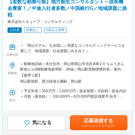
【柔軟な勤務可能】地方創生コンサルタント～成長機
エンジニア、また他チームへの異動が可能です。コンサルティン
し」認定
会豊富！／中途入社者多数／中国銀行G／地域課題に挑
グ部門や、5～10年程度の長期的な業務委託を請けているクライ
・「健康経営優良法人2024（大規模法人部門）」認定
戦
アントへ業務改善・運用を行うアウトソーシング部門（残業時間
平均15時間）へ異動することも可能です。
変更の範囲：会社の定める業務
株式会社Ｃキューブ・コンサルティング
■アクセンチュア独自の働き方改革：
正社員
転勤なし
5名以上採用
社長直轄で2015年から開始した組織風土改革“Project PRIDE”によ
り、有給取得率は84%、女性比率も30.4%へ増加。離職率半減
し、残業時間減少等改善が進んでいます。制度面では「18時以降
～「岡山モデル」を全国に／高度なコンサルティングサービスを
の会議原則禁止」「残業ルール厳格化」「短日短時間勤務制度の
通じて、地域課題・社会課題に向き合う～
導入」「在宅勤務制度の全社展開」などを実施。社員の多様な働
仕事内容
おかげさまで全国から注目＆引き合いを頂いていてます！
き方、専門性を尊重する、仕事とプライベートともに充実させ
る、生産性向上等の社員意識向上に繋がっています。
＜勤務地詳細＞本社住所：岡山県岡山市北区本町2-5 ちゅうぎん
本ポジションは地域が抱えるデジタルインフラの整備や人材の不
駅前ビル4階勤務地最寄駅：JR線／岡山駅受動喫煙対策：屋内全
足と移住・定住促進など、先進的なプロジェクトに関わることが
勤務地
変更の範囲：会社の定める業務
面禁煙変更の範囲：無
【最寄り駅】
できます。 課題が山積している地方というフィールドで、自治体
岡山駅前駅、西川緑道公園駅、岡山駅
や企業とコミュニケーションを取りながら業務を進めていく、社
会貢献性の高い仕事です。
＜予定年収＞550万円～1,000万円＜賃金形態＞月給制＜賃金内訳
＞月額（基本給）：330,000円～620,000円固定残業手当/月：
■業務概要
給与
70,000円～130,000円（固定残業時間30時間0分/月）超過した時
地域社会の課題解決のために、企業や自治体に対し、ちゅうぎん
間外労働の残業手当は追加支給＜月給＞400,000円～750,000円
グループの総合力を生かしたコンサル支援を行っていただきま
（一律手当を含む）＜昇給有無＞有＜残業手当＞有＜給与補足＞※
す。
予定年収はあくまでも目安の金額であり、選考を通じて上下する
応募依頼する
気になる
可能性があります。※上記年収には30時間/月分の固定残業代を含
（エージェントサービス）
■具体的な業務
んでいます。■昇給：年1回■賞与：年2回ご本人のパフォーマンス
◎まずはマネージャーと連携をしながら下記業務を通じてコンサ
に応じ積極的に昇給・昇進します。賃金はあくまでも目安の金額