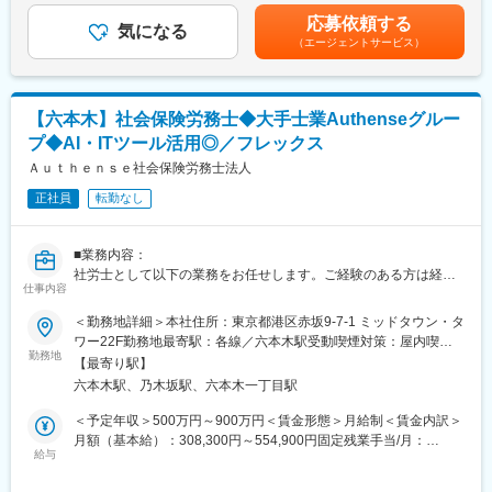
でも目安の金額であり、選考を通じて上下する可能性がありま
- プロダクトマネージャー/デザイナーとの要件のすり合わせ
応募依頼する
■組織構成：
気になる
す。月給(月額)は固定手当を含めた表記です。
- カスタマーサクセスや営業との連携
（エージェントサービス）
代表、社労士4名（30代女性）、弁護士兼社労士2名（30代女
性）・エンジニア1名（男性）、他事務スタッフで構成されていま
開発環境
す。AIファーストの組織作りを目指しています。
- 言語：TypeScript, JavaScript, Kotlin, Python, Swift
- フレームワーク：React, Spring Boot
【六本木】社会保険労務士◆大手士業Authenseグルー
■魅力：
- モバイル：React Native, Swift, Kotlin
プ◆AI・ITツール活用◎／フレックス
・弊所のクライアントはベンチャー企業から上場企業が中心で
- データ基盤：Snowflake, MySQL, BigQuery
す。グループ企業に弁護士ドットコムもあることから、ベンチャ
Ａｕｔｈｅｎｓｅ社会保険労務士法人
- CI/CD：GitHub Actions, AWS CodePipeline
ー・IT系企業が比較的多いです。
正社員
転勤なし
ペーパーレス化が徹底されていいて、AIの活用も進んでいます。
チーム体制
EM：2名※CTO兼務、正社員エンジニア：1名、業務委託エンジニ
・「クライアントの環境を変えない」をスタンスにしており、複
ア：12名
■業務内容：
数のシステムを同時利用しています。新しいツールの導入も積極
社労士として以下の業務をお任せします。ご経験のある方は経験
的に行っています。
仕事内容
変更の範囲：会社の定める業務
されてきた業務からお任せする予定です。コンサルティングと労
務アウトソーシング業務の割合は半々です。1人当たりの担当企業
＜勤務地詳細＞本社住所：東京都港区赤坂9-7-1 ミッドタウン・タ
・グループ会社を含め、所員の平均年齢が比較的若く社内は風通
数は10～20社程です。
ワー22F勤務地最寄駅：各線／六本木駅受動喫煙対策：屋内喫煙
しの良い雰囲気です。服装もカジュアルでジャケパンやデニムで
勤務地
可能場所あり変更の範囲：会社の定める事業所（リモートワーク
働かれている社員もいるようです。オフィスは六本木の東京ミッ
【最寄り駅】
・人事顧問
含む）
ドタウン・タワーにあり、執務室はもちろん、お客様用の会議
六本木駅、乃木坂駅、六本木一丁目駅
人事労務相談/労務整備の相談/ハラスメント相談
室、エントランス、ロビーなどもデザイナーの意匠が凝らされた
HRのビジネスパートナーとして長期的に企業と伴走する顧問スタ
＜予定年収＞500万円～900万円＜賃金形態＞月給制＜賃金内訳＞
デザインやインテリアになっています。
イルです。
月額（基本給）：308,300円～554,900円固定残業手当/月：
給与
108,400円～195,100円（固定残業時間45時間0分/月）超過した時
■Authenseグループについて：
・人事コンサルティング
間外労働の残業手当は追加支給＜月給＞416,700円～750,000円
Authenseは、弁護士、税理士、弁理士、司法書士、社労士、コン
IPO労務DD/就業規則の整備/各種研修/システム導入支援/業務効率