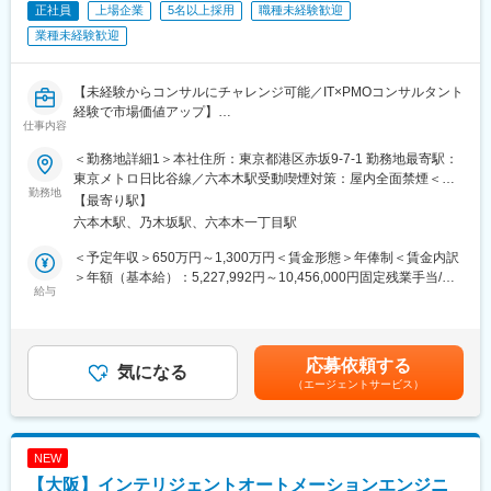
正社員
上場企業
5名以上採用
職種未経験歓迎
■英語利用について：
業種未経験歓迎
・担当パートナーが外資系企業の担当をしている場合の調整
・グローバル側のグループ企業との調整
【未経験からコンサルにチャレンジ可能／IT×PMOコンサルタント
■入社後サポート体制
経験で市場価値アップ】
・3日間は全社オリエンテーション
仕事内容
◆IT未経験／マネジメント経験歓迎、防衛系案件チーム運営をお
・部門リーダーによるPwCグループの社風、業務の進め方等のレ
任せします
クチャー
＜勤務地詳細1＞本社住所：東京都港区赤坂9-7-1 勤務地最寄駅：
◆顧客のプロジェクトを支援／PMOとして上流から実行まで支援
・教育担当によるOJT
東京メトロ日比谷線／六本木駅受動喫煙対策：屋内全面禁煙＜勤
◆コンサルとして高い市場価値が身につく／研修制度充実環境
勤務地
務地詳細2＞クライアント先常駐住所：東京23区内を中心に首都
【最寄り駅】
◆IT×PM推進×コンサルとしての思考力を元にキャリアアップが叶
■部門体制
圏近郊、関西、中部他 受動喫煙対策：屋内全面禁煙変更の範囲：
六本木駅、乃木坂駅、六本木一丁目駅
います
・80名在籍
会社の定める事業所（リモートワーク含む）
◆えるぼしや健康経営優良法人2024取得、残業20時間程度リモー
└80名が常にチャットを活用しながら日々ナレッジの共有を行っ
＜予定年収＞650万円～1,300万円＜賃金形態＞年俸制＜賃金内訳
ト有り
ており、コミュニケーションは活発です。
＞年額（基本給）：5,227,992円～10,456,000円固定残業手当/
給与
月：106,000円～212,000円（固定残業時間30時間0分/月）超過し
【ミッション】
■キャリアパス
た時間外労働の残業手当は追加支給＜月額＞541,666円～
防衛領域におけるマネジメント中核メンバーとして大規模・複雑
・キャリアチャレンジ制度を活用して経理、法務など幅広く挑戦
1,083,333円（12分割）（一律手当を含む）＜昇給有無＞有＜残
なプロジェクトを推進・成功に導くために価値提供いただきま
が可能
業手当＞有＜給与補足＞※当社給与規定により、経験・スキル等を
応募依頼する
す。
気になる
考慮した上で決定いたします。昇給・昇格は基本的に年1回（ご入
（エージェントサービス）
■働き方
社月により変動）賃金はあくまでも目安の金額であり、選考を通
【具体的な業務内容】
・残業20h以内
じて上下する可能性があります。月給(月額)は固定手当を含めた表
防衛領域の大規模プロジェクトにおいて、PMOとして計画策定か
・在宅勤務メイン
記です。
らリリース・運用保守の工程を一貫して管掌、進捗・課題・リス
└週1日もしくは隔週に1日の頻度で出社
NEW
ク管理などのマネジメント支援を実施し、プロジェクトを確実に
※現在は隔週に1日の頻度です。
【大阪】インテリジェントオートメーションエンジニ
前進させていただきます。