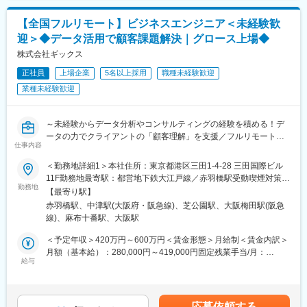
・経営管理手法、経営スタイル変革支援
・新規事業開発支援
■別枠記載の必須条件と合わせて以下に該当する方歓迎：
【全国フルリモート】ビジネスエンジニア＜未経験歓
・DXグランドデザイン
・製造業のバリューチェーン改革に関するスキルや知見を持って
迎＞◆データ活用で顧客課題解決｜グロース上場◆
・M&A支援／技術・工場デューデリジェンス
いる方
・業務改革支援等
株式会社ギックス
・製造業でのIT部門経験者
・PMF視点での事業立ち上げ、製品企画経験がある方
正社員
上場企業
5名以上採用
職種未経験歓迎
■魅力：
・多くの事業に積極的に取り組みたい方
業種未経験歓迎
・製造業の課題解決に直接働きかける仕事です。多岐に渡る企業
・何よりも日本の製造業を盛り上げたいという気持ちをお持ちの
の課題解決を職務とするため、挑戦と成長の機会が絶えません。
方
顧客の経営層との連携も多く、その中で自身の視野を広げること
・英語力のある方
～未経験からデータ分析やコンサルティングの経験を積める！デ
ができます。
ータの力でクライアントの「顧客理解」を支援／フルリモート＆
・地方の製造業の再生プロジェクトや地方都市での起業や投資、
仕事内容
フルフレックスで圧倒的に働きやすい～
山形県の自治体・教育機関と共同の『やまがたAI部』など、地方
や中小企業を盛り上げる取り組みを多数実施しており、企業への
＜勤務地詳細1＞本社住所：東京都港区三田1-4-28 三田国際ビル
■募集概要：
支援を通じて「日本の製造業や地方を元気にする」役割を肌で感
11F勤務地最寄駅：都営地下鉄大江戸線／赤羽橋駅受動喫煙対策：
「データ」の活用によりクライアントの経営課題・事業課題解決
勤務地
じられます。
屋内全面禁煙＜勤務地詳細2＞大阪オフィス住所：大阪府大阪市北
【最寄り駅】
を支援する当社にて、ビジネスエンジニアを募集いたします。
・自社でも投資や新規事業開発を手がけ、事業会社としての経営
区大深町6番38号 グラングリーン大阪 北館 JAM BASE 4階
赤羽橋駅、中津駅(大阪府・阪急線)、芝公園駅、大阪梅田駅(阪急
をダイナミックに実践する機会にも恵まれます。これらを通し
JAM-STUDIO 404号室勤務地最寄駅：JR線／大阪駅受動喫煙対
線)、麻布十番駅、大阪駅
入社時点でデータの専門家でなくとも構いません。顧客との対話
て、ビジネススキルや専門知識だけでなく、事業の経営感覚を身
策：屋内喫煙可能場所あり変更の範囲：会社の定める事業所（リ
を通じて課題とニーズを正しく捉え、当社内に蓄積された事例や
につけられます。
モートワーク含む）
＜予定年収＞420万円～600万円＜賃金形態＞月給制＜賃金内訳＞
優秀なアナリストチームの力を活用しながら全体絵を描いていく
月額（基本給）：280,000円～419,000円固定残業手当/月：
ポジションであり、異業種、エンジニア未経験から入社したメン
給与
■評価制度：
70,000円～106,000円（固定残業時間32時間0分/月）超過した時
バーも多数活躍しています。「データ分析」そのものを目的にす
職位ごとに必要なスキルを明確にしそれに基づいて昇進の基準を
間外労働の残業手当は追加支給＜月給＞350,000円～525,000円
るのではなく「データを用いて課題を解決すること」に興味をも
定め、評価機会は年2回です。勤続年数や年齢ではなくスキルや成
（一律手当を含む）＜昇給有無＞有＜残業手当＞有＜給与補足＞※
ってくださる方を広く歓迎します。
果を主な評価基準としています。
オファー年収はご経験・スキルに応じて決定いたします。※リアル
応募依頼する