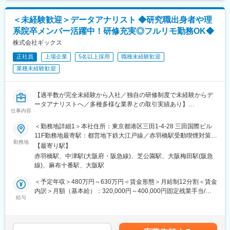
ルタントスキルを習得いただきながらプロジェクトにご参画いた
であり、選考を通じて上下する可能性があります。月給(月額)は固
だきます。
定手当を含めた表記です。
＜未経験歓迎＞データアナリスト ◆研究職出身者や理
・資料作成（パワーポイント等）やプロジェクトの議事録作成
系院卒メンバー活躍中！研修充実◎フルリモ勤務OK◆
・マネージャーの補佐業務
◎将来的には提案～プロジェクト受注～業務設計・運営等に携わ
株式会社ギックス
っていただきます。
正社員
上場企業
5名以上採用
職種未経験歓迎
・戦略策定（ビジネスモデル、事業戦略、成長戦略、コスト構造
業種未経験歓迎
改革、他）
・DX実行支援
・SX実行支援
【過半数が完全未経験から入社／独自の研修制度で未経験からデ
ータアナリストへ／多種多様な業界との取引実績あり】
＜地域が抱えるDX/SXの課題例＞
仕事内容
デジタルインフラの整備
データを活用して企業の業務課題を解決する当社にて、データア
地域特有の産業構造と課題への対応など
＜勤務地詳細1＞本社住所：東京都港区三田1-4-28 三田国際ビル
ナリストを募集いたします。
11F勤務地最寄駅：都営地下鉄大江戸線／赤羽橋駅受動喫煙対策：
勤務地
＜当社のプロジェクト実例＞
屋内全面禁煙＜勤務地詳細2＞大阪オフィス住所：大阪府大阪市北
【最寄り駅】
■業務概要
https://www.ccube-consulting.co.jp/case/
区大深町6番38号 グラングリーン大阪 北館 JAM BASE 4階
赤羽橋駅、中津駅(大阪府・阪急線)、芝公園駅、大阪梅田駅(阪急
クライアントから受領するデータを分析し、業務課題解決・経営
JAM-STUDIO 404号室勤務地最寄駅：JR線／大阪駅受動喫煙対
線)、麻布十番駅、大阪駅
課題解決に向けたプロジェクトへ参画頂きます。
＜未経験からの入社の決め手＞
策：屋内喫煙可能場所あり
本ポジションはアナリスト職として「知りたいことが分かる分
「市のデジタル政策立案・DX推進を担当する中で、地域活性化に
＜予定年収＞480万円～630万円＜賃金形態＞月給制12分割＜賃金
析」「議論するための材料となる分析」「仮説が正しいか検証で
は多様なプレーヤーの連携が不可欠と感じた。当社が地域創生の
内訳＞月額（基本給）：320,000円～400,000円固定残業手当/
きる分析」を実施していただきます。
給与
旗振り役となり得る存在であると考え、業界未経験ながらもその
月：80,000円～100,000円（固定残業時間32時間0分/月）超過し
プロジェクトは課題ヒアリング→データの分析・可視化→分析結
一員として活躍したいと転職を決意。」（前職：地方公務員）
た時間外労働の残業手当は追加支給＜月給＞400,000円～500,000
果によるご提案・議論のフローにて進んでいきます。
円（一律手当を含む）＜昇給有無＞有＜残業手当＞有＜給与補足
＜求人のポイント＞
＞オファー年収はご経験・スキルに応じて決定いたします。リア