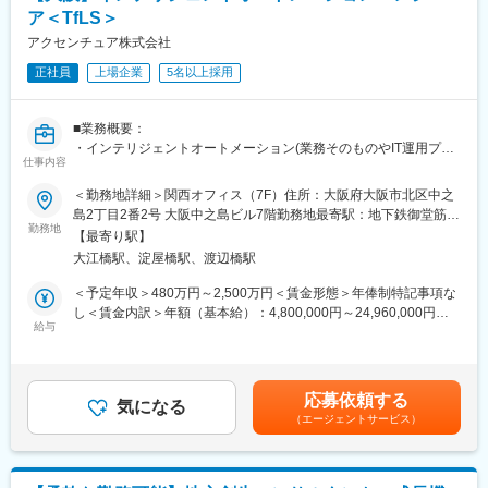
・フルフレックス
さらに、公的機関向けの公式文書や対外提出資料の作成・体裁整
ア＜TfLS＞
└お子様の送り迎えや家事などで柔軟に中抜けが可能です。
備、根拠整理、レビュー対応など、正確性が求められるドキュメ
アクセンチュア株式会社
ンテーションにも携わっていただきます。
■その他
正社員
上場企業
5名以上採用
・同僚に感謝の声を届けるピアボーナスシステム「ARIGATO Now
■キャリアパス：
Point」や定期的なフィードバックの機会などを通じて、普段の頑
大規模プロジェクト推進経験や、企画職に必要なコミュニケーシ
張りへの評価をもらいながら、モチベーションの維持・向上が可
■業務概要：
ョン力・推進力、PMBOKを基盤とした汎用性の高いプロジェクト
能です。
・インテリジェントオートメーション(業務そのものやIT運用プロ
マネジメント能力を活かし、コンサル／事業会社／起業等問わず
・担当パートナーからよいフィードバックをもらう事も評価とし
仕事内容
セスの超自動化と付加価値の創造)を実現するために、コンサルタ
キャリアアップ可能
て加算されます。
ントもしくはエンジニアとして様々な技術や弊社内のアセットツ
＜勤務地詳細＞関西オフィス（7F）住所：大阪府大阪市北区中之
ール群（SynOpsやAiOpsを含む）を用いて変革を実現していただ
■評価制度：
島2丁目2番2号 大阪中之島ビル7階勤務地最寄駅：地下鉄御堂筋
きます。
勤務地
「個人の気づきと成長」「お互いに納得できる評価」「自社の成
線、京阪本線／淀屋橋駅受動喫煙対策：屋内全面禁煙変更の範
【最寄り駅】
・最新テクノロジーを組合せ、End to End の業務をサポートする
長」を目指し、評価プロセスを運営。
囲：会社の定める事業所
大江橋駅、淀屋橋駅、渡辺橋駅
システムを提案・開発し、効果創出までを担っていただきます。
・役職に対する果たすべき役割と期待値を基に、上長とすり合わ
・お客様へ弊社アセット群、ワークフロー、チャットボット、AI-
せながら目標を設定
＜予定年収＞480万円～2,500万円＜賃金形態＞年俸制特記事項な
OCRやRPA導入など、業務効率化を実現する仕組みを短サイクル
・パフォーマンス結果は第三者のメンバーがファクトベースで収
し＜賃金内訳＞年額（基本給）：4,800,000円～24,960,000円＜
で提案し実現するスプリント型の変革を推進していただきます。
給与
集
月額＞400,000円～2,080,000円（12分割）＜昇給有無＞有＜残業
・業務やITオペレーション、日々の作業チケットに関するデータ
・年2回の評価結果を踏まえ、期末の取締役会により昇格等の評価
手当＞有＜給与補足＞補足事項なし賃金はあくまでも目安の金額
を収集し、分析し、ダッシュボードで可視化することにより継続
が決定
であり、選考を通じて上下する可能性があります。月給(月額)は固
的な変革をもたらすための仕組みを提案し、構築していただきま
定手当を含めた表記です。
応募依頼する
す。
気になる
■働き方：
（エージェントサービス）
・これらの業務に携わることで、ビジネスの変化に合わせながら
残業時間は平均20時間程度。開発工程等は対応しておらず、コン
ITシステムを継続して活用していく「Living Systems(進化し続け
サルティングファームや大手SIerと比べ、リモートワーク含め働
るシステム)」の実現を推進していただきます。
きやすい環境を実現。
■キャリアパス：PL、PMなどのマネジメントや、技術に特化した
・厚生労働大臣より女性活躍を推進する優良企業として「えるぼ