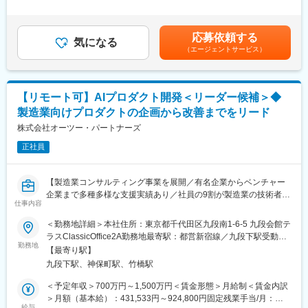
■業務内容
間45時間0分/月）超過した時間外労働の残業手当は追加支給＜月
・生成AI／LLMを活用した業務アプリ・AIエージェントの設計・
給＞480,000円～600,000円（一律手当を含む）＜昇給有無＞有＜
開発・運用のリード
残業手当＞有＜給与補足＞※経験・スキル等を考慮した上で決定い
応募依頼する
・顧客課題の整理からソリューション設計までを一貫して実施
気になる
たします。※年収には業績賞与（2回）を含みます。・住宅手当：
（エージェントサービス）
・AIモデルの実装・最適化（Python＋Azure環境）
22,100円（全社員一律支給）■昇給：年2回■賞与：有（年2回)
・クラウドアーキテクチャ設計とMLOpsパイプラインの構築
※2025年度決算賞与実績あり（等級と業績により変動）賃金はあ
・チームメンバーの技術指導・コードレビュー・品質管理
くまでも目安の金額であり、選考を通じて上下する可能性があり
・社内の技術推進および新規技術の検証（R&D活動）
ます。月給(月額)は固定手当を含めた表記です。
【リモート可】AIプロダクト開発＜リーダー候補＞◆
製造業向けプロダクトの企画から改善までをリード
＜業務特徴＞
・プライム案件多数
株式会社オーツー・パートナーズ
・請負での自社内開発メイン
正社員
・要件定義からテスト、運用まで一気通貫で支援
■案件事例
【製造業コンサルティング事業を展開／有名企業からベンチャー
【製造業向け製品に関する法規DX化支援】
企業まで多種多様な支援実績あり／社員の9割が製造業の技術者出
法律違反の削減と効率化のために製品に関する法規情報のDXを推
仕事内容
身／継続支援依頼9割以上】
進。法規情報の収集～分類の自動化、貼付するラベル情報のチェ
＜勤務地詳細＞本社住所：東京都千代田区九段南1-6-5 九段会館テ
ック自動化システムの構築を支援。
■業務概要：
ラスClassicOffice2A勤務地最寄駅：都営新宿線／九段下駅受動喫
製造業の設計開発領域に特化したAIエージェント「muspec」のプ
勤務地
煙対策：屋内全面禁煙変更の範囲：会社の定める事業所（リモー
上記以外にも、以下のような事例がございます。
【最寄り駅】
ロダクト開発をリードいただくポジションです。
トワーク含む）
・配車アルゴリズムのPoC開発
九段下駅、神保町駅、竹橋駅
本ポジションでは、AI技術そのものの研究開発にとどまらず、製
・Copilotの構築支援
造業の実務課題を理解し、顧客・コンサルタント・エンジニアと
＜予定年収＞700万円～1,500万円＜賃金形態＞月給制＜賃金内訳
連携しながら、プロダクトの機能企画、要件定義、開発推進、品
＞月額（基本給）：431,533円～924,800円固定残業手当/月：
※基本的には、PMを含めて2~3名で参画します。
質改善、導入後の改善サイクルまでをリードしていただきます。
給与