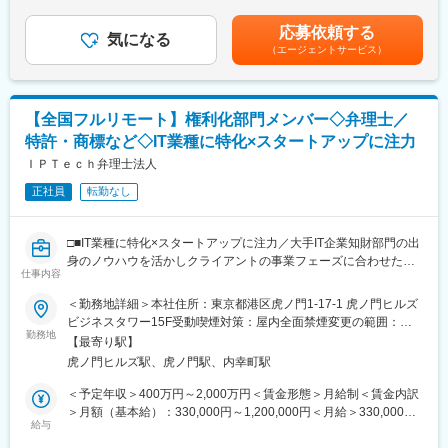
（一律手当を含む）＜昇給有無＞有＜残業手当＞有＜給与補足＞
サルティングといった各分野のプロフェッショナルが集まった
化支援/採用コンサルティング/女性活躍支援/人事制度構築、運用
経験に応じて応相談賃金はあくまでも目安の金額であり、選考を
professional groupです。Authense社労士法人はその一角を担っ
応募依頼する
支援
気になる
通じて上下する可能性があります。月給(月額)は固定手当を含めた
ています。各士業が同一グループ内で有機的に連携し、クライア
（エージェントサービス）
企業の成長フェーズに応じて様々なコンサルティングを提供しま
表記です。
ントに裁量のサービスを提供しています。
す。
変更の範囲：会社の定める業務
・アウトソーシング手続代行・給与計算
【全国フルリモート】権利化部門メンバー◇弁理士／
社会保険・労働保険の各種届出/給与計算/賞与計算
特許・商標など◇IT業種に特化×スタートアップに注力
BPOを通して企業の成長を支援し内部体制の整備をサポートしま
す。
ＩＰＴｅｃｈ弁理士法人
正社員
転勤なし
組織構成：
代表、社労士4名（30代女性）、弁護士兼社労士2名（30代女
性）・エンジニア1名（男性）、他事務スタッフで構成されていま
□■IT業種に特化×スタートアップに注力／大手IT企業知財部門の出
す。AIファーストの組織作りを目指しています。
身のノウハウを活かしクライアントの事業フェーズに合わせた知
仕事内容
財活動を全面的にサポートを実施■□
■魅力：
＜勤務地詳細＞本社住所：東京都港区虎ノ門1-17-1 虎ノ門ヒルズ
・弊所のクライアントはベンチャー企業から上場企業が中心で
■業務内容：
ビジネスタワー15F受動喫煙対策：屋内全面禁煙変更の範囲：会
す。グループ企業に弁護士ドットコムもあることから、ベンチャ
◇特許、商標出願手続き、審査請求、補正等の中間手続き、登録
勤務地
社の定める事業所（リモートワーク含む）
ー・IT系企業が比較的多いです。
【最寄り駅】
後の管理業務
ペーパーレス化が徹底されていいて、AIの活用も進んでいます。
虎ノ門ヒルズ駅、虎ノ門駅、内幸町駅
◇知的財産に関するコンサルティング業務 など
※弁理士でない方は上記業務の補助業務を担います。
＜予定年収＞400万円～2,000万円＜賃金形態＞月給制＜賃金内訳
・「クライアントの環境を変えない」をスタンスにしており、複
＞月額（基本給）：330,000円～1,200,000円＜月給＞330,000円
数のシステムを同時利用しています。新しいツールの導入も積極
■働く環境：
給与
～1,200,000円＜昇給有無＞有＜残業手当＞有＜給与補足＞※経験
的に行っています。
ベテラン弁理士から特許実務未経験者まで、様々なメンバーが働
やスキルを考慮して決定します。■昇給：年2回■定額残業代制の