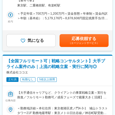
IT・デジタル人材の有効求人倍率は高止まりしており、採用競争
【最寄り駅】
場で、経営コンサルティングをご担当いただきます。入社後は経
は激化する一方です。
東京駅、二重橋前駅、有楽町駅
営の課題解決を図るチームの一員となっていただき、ともに企業
こうした背景から、既存の非IT人材をリスキリングし、社内のIT・
変革を起こしていただきます。
＜予定年収＞700万円～1,200万円＜賃金形態＞年俸制＜賃金内訳
デジタル人材として育成・活用する動きが加速しています。
【変更の範囲：会社の定める業務】
＞年額（基本給）：5,179,176円～8,878,608円固定残業手当/月：
Reskilling Campでは、企業のこうした課題に寄り添い、単なる研
給与
151,735円～260,116円（固定残業時間45時間0分/月）超過した時
修にとどまらず、実務に直結するスキル習得やキャリア支援を通
■具体的な業務内容：
間外労働の残業手当は追加支給＜月額＞583,333円～1,000,000円
じて、企業と個人双方の成長を支える「リスキリングの社会実
＜主な支援内容＞
（12分割）（一律手当を含む）＜昇給有無＞有＜残業手当＞有＜
装」を目指しています。
・経営企画機能の強化、経理や財務管理、予算管理体制の構築、
給与補足＞※給与詳細は、経験・スキルを考慮のうえ決定します。
応募依頼する
組織や人事制度の構築などの経営基盤の整備支援
気になる
■昇給：年1回もしくは2回※レイヤーに応じて評価期間が異なりま
変更の範囲：会社の定める業務
（エージェントサービス）
・中期経営計画の策定支援
す賃金はあくまでも目安の金額であり、選考を通じて上下する可
・投資実行後の100日プランの策定、実行支援
能性があります。月給(月額)は固定手当を含めた表記です。
・戦略立案から取引実行に至るまでのM&Aに関する総合支援
・M&A実行後のPMI支援
【全国フルリモート可｜戦略コンサルタント】大手プ
・IPO支援
ライム案件のみ｜上流の戦略立案・実行に関与◎
＜直近のプロジェクト事例＞
・大手通信企業のシェアード構想の実行支援
株式会社ココエ
・大手総合商社の人事部業務BPR支援
正社員
転勤なし
5名以上採用
・大手製造業の海外子会社人事評価/賃金制度設計
・PEファンド投資先企業の財務レポーティング体制構築支援
・PEファンド投資先企業の中期経営計画策定
【大手通信キャリアなど、クライアントの事業戦略立案～実行を
・PEファンド投資先企業の新規事業立案支援
推進／フルリモート勤務可／成長フェーズで裁量大きく活躍】
仕事内容
■業務の特徴：
◆ポジション概要
＜勤務地詳細＞本社住所：東京都港区虎ノ門4-3-1 城山トラスト
当社は、部分的な経営課題へのアプローチは行わず、複合的な経
戦略コンサルタントとして、大手クライアントの事業戦略立案、
タワー21F 勤務地最寄駅：東京メトロ日比谷線／神谷町駅受動喫
営課題に取り組みます。 そのためご自身の専門外の分野での課題