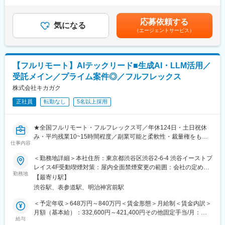
いています。
場合：基本給：330,000円～1,200,000円固定残業手当（20時間
・グループ会社を含め、所員の平均年齢が比較的若く社内は風通
分）：48,000円～300,000円※超過した時間外労働の残業時間代は
しの良い雰囲気です。服装もカジュアルでジャケパンやデニムで
応募依頼する
■ビジョン：
気になる
追加支給。賃金はあくまでも目安の金額であり、選考を通じて上
働かれている社員もいるようです。オフィスは六本木の東京ミッ
（エージェントサービス）
（1）国内スタートアップ企業とともに成長
下する可能性があります。月給(月額)は固定手当を含めた表記で
ドタウン・タワーにあり、執務室はもちろん、お客様用の会議
（2）国内スタートアップのサポート強化
す。
室、エントランス、ロビーなどもデザイナーの意匠が凝らされた
（3）海外のIT先進都市への展開
デザインやインテリアになっています。
【フルリモート】AIテックリード■生成AI・LLM活用／
■当法人について：
■Authenseグループについて：
受託メイン／プライム案件◎／フルフレックス
当法人は、2018年にIPTech特許業務法人を設立して以降、スター
Authenseは、弁護士、税理士、弁理士、司法書士、社労士、コン
トアップ企業と大手IT企業を中心に、多くのクライアント様のお
株式会社キカガク
サルティングといった各分野のプロフェッショナルが集まった
手伝いをさせていただいております。これまで、当法人のビジョ
professional groupです。Authense社労士法人はその一角を担っ
正社員
転勤なし
5名以上採用
ンに共感し集まったメンバーと共に「筋肉質なプロフェッショナ
ています。各士業が同一グループ内で有機的に連携し、クライア
ル集団」を築き、日々邁進してまいりました。これからもIT分野
ントに裁量のサービスを提供しています。
における高品質な知財マネジメントサービスを提供するべく、組
★全国フルリモート・フルフレックス可／年休124日・土日祝休
織体制をさらに強化していきたいと考えております。
変更の範囲：会社の定める業務
み・平均残業10~15時間程度／副業可能と柔軟性・裁量権をもっ
仕事内容
て就業が可能です！
★技術選定・アーキテクチャ設計など上流から入り込んだ経験を
＜勤務地詳細＞本社住所：東京都渋谷区渋谷2-6-4 渋谷イーストプ
変更の範囲：会社の定める業務
することが可能！
レイス4F受動喫煙対策：屋内全面禁煙変更の範囲：会社の定める
勤務地
事業所（リモートワーク含む）
【最寄り駅】
AX事業部のテックリーダー／テックタレントとして、AI技術の価
渋谷駅、表参道駅、明治神宮前駅
値を最大化するシステム開発を推進していただきます。
PoCで得られた知見をもとに、実運用レベルのAIシステムやアプ
＜予定年収＞648万円～840万円＜賃金形態＞月給制＜賃金内訳＞
リケーションを設計・開発いただきます。
月額（基本給）：332,600円～421,400円その他固定手当/月：
給与
22,100円固定残業手当/月：125,300円～156,500円（固定残業時