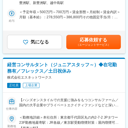
場所有）変更の範囲：会社の定める事業所（リモートワーク含
ータ活用を重視するクライアントニーズを背景に、案件の依頼が
豊洲駅、新豊洲駅、越中島駅
具体的には…
む）
増加しています。
・法人顧客との合意形成をリードし、プログラムの成功指標を設
＜予定年収＞500万円～700万円＜賃金形態＞月給制＜賃金内訳＞
計・言語化
月額（基本給）：278,550円～386,800円その他固定手当/月：
■豊富なキャリアパス：
・プログラム全体のプロジェクトマネジメント（計画立案、進行
給与
4,000円＜月給＞282,550円～390,800円＜昇給有無＞有＜残業手
プロジェクトマネージャーやテックリードとしての役割を担う
管理、リソース調整）
当＞有＜給与補足＞※上記年収は、リモートワーク手当（月4,000
他、プロダクト開発へのキャリアチェンジなど適性や関心に応じ
・受講生・コーチ・顧客担当者を巻き込み、成果につなげるため
円）・賞与（年2回／標準評価の場合）・時間外手当（25時間程
て柔軟なキャリアを実現可能です。
の伴走支援
度）を含め算出しています。※上記年収は想定レンジであり、経
応募依頼する
・学習成果を実務に接続するための改善提案や追加施策の提案
気になる
験、能力、前職給与を考慮し上下する場合がございます。最終的
■ポジションの特徴：
（エージェントサービス）
・サービスの標準化や仕組み化に関与し、事業の成長フェーズを
な処遇はオファー時にご提示いたします。賃金はあくまでも目安
・最新技術を用いる機会が多く、また幅広い案件に携わることが
共に作る
の金額であり、選考を通じて上下する可能性があります。月給(月
できるため、自身の知識やスキルの幅を広げることが可能です
単なる研修運営ではなく、顧客企業の変革を共にデザインする仕
額)は固定手当を含めた表記です。
・取組み自体がチャレンジングなため、職階に関わらず新しいア
事となり、顧客の組織変化・受講生変化を手触り感もって支援で
イデアの提案が求められる場面も多く、裁量を持って業務に取り
経営コンサルタント（ジュニアスタッフ～）◆在宅勤
きることがやりがいです。
組めます
務有／フレックス／土日祝休み
※主要な顧客層はエンタープライズ～中堅企業が中心です
・クライアント折衝の機会が多く、エンドユーザーの顔が見える
株式会社エスネットワークス
環境で業務に従事できます
正社員
上場企業
■リスキリング事業の意義
「Reskilling Camp」は"リスキリング"をテーマとした事業です。
リスキリングとは、新しい環境に適応するために必要なスキルを
【ハンズオンスタイルでの支援に強みをもつコンサルファーム／
習得することを指します。
国内の大手企業やプライベートエクイティファンドなどと深いリ
テクノロジーやAIの進化により、業種・業態を問わず、多くの企
仕事内容
レーション／在宅勤務あり／土日祝休み】
業が事業モデルの転換や業務プロセスの改革、データ活用の必要
＜勤務地詳細＞本社住所：東京都千代田区丸の内2-7-2 JPタワー
性に直面しています。しかし、DX・AXを推進するためのIT・デジ
■業務内容：
23F勤務地最寄駅：JR各線／東京駅受動喫煙対策：屋内喫煙可能
タル人材を外部から確保するのは容易ではありません。実際に、
ジュニアスタッフからプロジェクトマネージャーのいずれかの立
勤務地
場所あり変更の範囲：本文参照