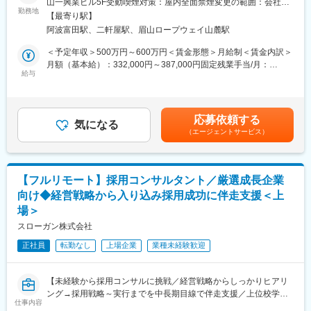
山一興業ビル5F受動喫煙対策：屋内全面禁煙変更の範囲：会社の
急成長中の組織で、大手案件に上流から関与し、経営視点を磨け
再生可能エネルギー（主に太陽光発電）に関するSPC案件を中心
勤務地
定める事業所（リモートワーク含む）
ます。今後はコンサル事業の責任者や新規事業立ち上げにも挑戦
【最寄り駅】
に、以下の業務を段階的にお任せします。
可能です。
阿波富田駅、二軒屋駅、眉山ロープウェイ山麓駅
まずは会計・税務業務からスタートし、将来的には上流工程にも
関わっていただく想定です。
＜予定年収＞500万円～600万円＜賃金形態＞月給制＜賃金内訳＞
■教育体制
＜会計業務＞
月額（基本給）：332,000円～387,000円固定残業手当/月：
社内研修やOJTにより、即戦力人材のキャッチアップや成長をサ
・仕訳入力、帳簿作成
給与
28,000円～33,000円（固定残業時間10時間0分/月）超過した時間
ポートします。
・月次／四半期／年次決算対応
外労働の残業手当は追加支給＜月給＞360,000円～420,000円（一
・キャッシュフロー管理
律手当を含む）＜昇給有無＞有＜残業手当＞有＜給与補足＞※年
■就業環境
・発電設備等の固定資産管理、減価償却
齢、経験を考慮の上、決定します。※賞与あり（年最大3回、2ヶ
フルリモート・フレックスタイム制。平均残業10時間／月。有給
応募依頼する
・プロジェクト単位での収支管理
気になる
月分、業績に応じて支給）賃金はあくまでも目安の金額であり、
は1時間単位で取得可。
（エージェントサービス）
選考を通じて上下する可能性があります。月給(月額)は固定手当を
＜税務業務＞
含めた表記です。
■想定されるキャリアパス
・法人税、消費税の申告書作成
コンサルタント→マネージャー→事業責任者、新規事業推進など
・SPC特有の税務論点の整理
幅広いキャリアが描けます。
【フルリモート】採用コンサルタント／厳選成長企業
・税理士法人との折衝・資料作成
向け◆経営戦略から入り込み採用成功に伴走支援＜上
・再エネ関連の税制優遇の適用検討
■企業の特徴／魅力
場＞
・PMOやシステム推進中心ではなく上流から戦略企画推進まで一
＜SPC関連業務（キャリアに応じて）＞
スローガン株式会社
気通貫でチャレンジングな環境です。
・SPC設立に向けたスキーム検討補助
・リモート可能なため地方在住者＆移転予定者でも大歓迎
正社員
転勤なし
上場企業
業種未経験歓迎
・出資者向け資料の作成支援
・給与水準も現年収の100～200万円UPも可能
・資金調達スキームの管理
・契約・定款管理、運営管理
変更の範囲：会社の定める業務
【未経験から採用コンサルに挑戦／経営戦略からしっかりヒアリ
ング→採用戦略～実行までを中長期目線で伴走支援／上位校学生
＜その他＞
仕事内容
向け人材紹介のパイオニア／フルリモート×フレックス】
・クライアント（主に都市部企業）との打合せ対応（オンライン