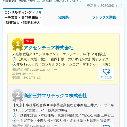
※応募数が同数の場合は、新着順に表示しています。
■評価制度：
更新日：
2026/8/8（土）
半期ごとに年二回振り返りを実施しています。市場価値ベースの
■当社について：
コンサルティング・リサ
評価制度を設けており、ご経験次第で新卒入社2,3年目で事業部長
当社は2007年設立以降、「森林事業」と「環境エネルギー事業」
滋賀県
フレックス勤務
ーチ業界・専門事務所・
やマネジャーとして活躍する社員や、ご自身のアイデアを元に新
の2軸で事業を展開しています。森林資源の活用だけでなく、再生
監査法人・税理士法人
規事業を立ち上げ責任者として活躍する社員もいます。
可能エネルギーの普及を通じて、環境価値と経済価値の両立を実
現し、持続可能な社会の構築に貢献しています。
■当社の特徴：
「人の可能性を引き出し 才能を最適に配置することで 新産業
変更の範囲：会社の定める業務
New
を創出する」をミッションとして掲げ、世の中の新しい産業やイ
アクセンチュア株式会社
ノベーションを支えるサービスを生み出す企業です。
未経験歓迎／ITコンサルタント・エンジニア／年休120日以上
上位校学生を対象とした紹介事業の領域において、十年以上にわ
【東京・大阪・愛知・福岡】以下のいずれかの所属オフィスもしくは各エリアのプロジェクト先 所属オフィス：■赤坂インターシティ■関西オフィス■アクセンチュア・アドバンスト・テクノロジーセンター名古屋■福岡オフィス※詳細は勤務地一覧よりご覧いただけます。※所属オフィスを問わずプロジェクトにより、国内出張、海外出張の可能性があります【魅力ポイント│世界の知恵を活用】世界中のベストプラクティスがデータベースに集約されており、数多くの事例や社員の知恵を活用できます。日本では前例のない案件でも、世界各国の社員からオンライン・オフライン（海外出張）問わず、気軽にアドバイスを受けることができます。★ この求人のPOINT ★￣￣V￣￣￣￣￣￣￣￣￣＃世界約78万人規模の大手基盤で安定性◎若手から裁量大きく挑戦・成長できる環境＃土日祝休／連続5日以上の休暇取得も可能！／フルフレックス（コアタイムなし）＃コンサル・IT未経験者向けの手厚い研修◎／メンター制度もあるため安心してチャレンジOK！
たる歴史があり、この領域において常に先進的な立ち位置であ
年収1200万円／コンサルタント／シニア・マネジャー（40代） 年収1000万円／テクノロジーアーキテクト（30代）
り、確立された独自のブランドを有しています。
掲載予定期間：
95%以上という高いリピート率が示すように、営業活動を同じ世
2026/6/25（木）
〜
2026/8/26（水）
界観を共有できるお客様のみに限定することで、深い信頼関係を
気になる
更新日：
2026/7/1（水）
築き、長期間に渡るコミュニケーションに取り組むことで、高い
貢献度合いを実現しています。
商船三井マリテックス株式会社
変更の範囲：会社の定める業務
【東京】事務系総合職◆海事手続業務など◆商船三井グループ／年
休130日／実働1日7h／残業月20h程
＜勤務地詳細＞本社住所：東京都港区虎ノ門2-1-1 商船三井ビル勤務地最寄駅：東京メトロ銀座線／虎ノ門駅受動喫煙対策：屋内全面禁煙変更の範囲：会社の定める事業所
＜予定年収＞440万円～730万円＜賃金形態＞月給制＜賃金内訳＞月額（基本給）：291,800円～487,000円＜月給＞291,800円～487,000円＜昇給有無＞有＜残業手当＞有＜給与補足＞※上記想定年収には賞与3ヶ月分を含みます。金額は目安の金額であり、これまでのご経験・スキル・現年収等を総合的に考慮し決定いたします。■昇給：年1回■賞与：3ヶ月分（前年度実績）賃金はあくまでも目安の金額であり、選考を通じて上下する可能性があります。月給(月額)は固定手当を含めた表記です。
掲載予定期間：
2026/6/18（木）
〜