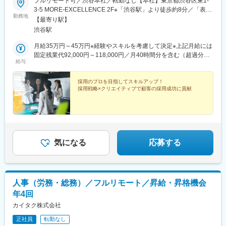
フルリモート可／渋谷本社／転勤なし【本社】東京都渋谷区東1-
3-5 MORE-EXCELLENCE 2F※「渋谷駅」より徒歩約8分／「表参
勤務地
道駅」より徒歩約10分
【最寄り駅】
渋谷駅
月給35万円～45万円※経験やスキルを考慮して決定※上記月給には
固定残業代92,000円～118,000円／月40時間分を含む（超過分は
給与
別途支給）
採用のプロを目指してスキルアップ！
採用戦略×クリエイティブで顧客の採用成功に貢献
気になる
応募する
人事（労務・総務）／フルリモート／昇給・昇格機会
年4回
カイタク株式会社
正社員
転勤なし