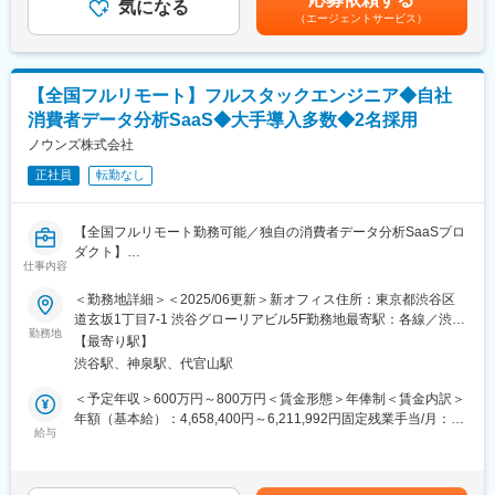
気になる
タイムプロモーションという評価制度があり、毎月昇給の機会が
（エージェントサービス）
■業務の流れ：
■プロジェクトアサインについて：
あります。一般的な半年または1年に1度の機会を待たずとも実績
1．顧客との打合せを通じた課題/ニーズの整理
個人の成長とチームの向上を促進する方針に基づき、希望に沿っ
が給与に反映されるため、過去には入社2ヶ月で給与UPを叶えた
2．顧客情報、当社内の過去知見、公開情報等から解決策の仮設提
たプロジェクトのアサインや新規事業開発の機会を提供します。
社員もおります。賃金はあくまでも目安の金額であり、選考を通
示
・週2回のアサイン会議では、個々の希望や志向を尊重し
じて上下する可能性があります。月給(月額)は固定手当を含めた表
【全国フルリモート】フルスタックエンジニア◆自社
3．顧客の課題/ニーズを具体的なシステム要件や業務要件に落と
「Will（メンバーの意思/希望） Can（メンバーが得意なこと）
記です。
消費者データ分析SaaS◆大手導入多数◆2名採用
し込む
Must（メンバーの役割に応じた任務）」を考慮しながらプロジェ
4．課題/ニーズに応えるためのデータ分析手法を設計し、データ
ノウンズ株式会社
クト配属を決定します。
サイエンティストと協力してデータ分析を進める
正社員
転勤なし
5．顧客の現在の業務プロセス、またセキュリティ/ガバナンス/コ
変更の範囲：会社の定める業務
ンプライアンスなど考慮すべき点をシステム要件や業務要件に反
映する
【全国フルリモート勤務可能／独自の消費者データ分析SaaSプロ
6．開発進捗や品質の管理、テスト計画の策定～実施
ダクト】
7．PL/PMの指示にもとづき開発/運用フェーズの課題抽出/改善施
仕事内容
策の立案、プロジェクト計画の策定、見積り作成
フルスタックエンジニアとして、バックエンドとフロントエンド
＜勤務地詳細＞＜2025/06更新＞新オフィス住所：東京都渋谷区
双方の開発に携わっていただきます。ユーザー体験を高めるべく
道玄坂1丁目7-1 渋谷グローリアビル5F勤務地最寄駅：各線／渋谷
■入社後の流れ：
機能開発や開発生産性向上、業務効率化など幅広く、お任せしま
勤務地
駅受動喫煙対策：屋内全面禁煙変更の範囲：会社の定める事業所
まずは当社のデータ分析研修を受講いただき、当社ならではの方
【最寄り駅】
す。
（リモートワーク含む）
法論やSQLの記法等を身につけていただきます。その後は、プロ
渋谷駅、神泉駅、代官山駅
グラミングやテストなどの実務を通じてテクニカルスキルを磨き
フロントエンド領域はWeb（React）とモバイル（React Native）
＜予定年収＞600万円～800万円＜賃金形態＞年俸制＜賃金内訳＞
つつ、一方で「ビジネスとつながるテストパターンの検討」「ア
で分かれており、ご希望や適性に応じて担当プロダクトを決定し
年額（基本給）：4,658,400円～6,211,992円固定残業手当/月：
ナリティクスとつながるデータ構造の検討」といった、三位一体
ます。
給与
111,800円～149,000円（固定残業時間40時間0分/月）超過した時
の視点ももったエンジニアを目指していただきたいと思っていま
また当社では、日々蓄積されるビッグデータ（アンケートデー
間外労働の残業手当は追加支給＜月額＞500,000円～666,666円
す。
タ）を活用したプロダクト開発を行っており、今後はこのデータ
（12分割）（一律手当を含む）＜昇給有無＞有＜残業手当＞有＜
を基盤としたLLMs活用も進めていきます。