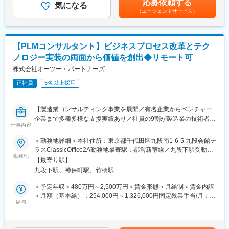
応募依頼する
■プロジェクト例（JR西日本様プロジェクト、一例）
気になる
・高レベルなマネージャーからの指導と、内部研修でのロジカル
ルタイムプロモーションという評価制度があり、毎月、昇給の機
（エージェントサービス）
（1）鉄道生産性向上
シンキング研修など、成長機会が豊富。
会があります。過去には入社2ヶ月で給与が上がった方もいます。
・CBM(Condition Based Maintenance)への統計学的/機械学習的
・産学官金支援コミュニティーに参画し、大学や県内企業と共に
賃金はあくまでも目安の金額であり、選考を通じて上下する可能
アプローチの適用
サポート。
性があります。月給(月額)は固定手当を含めた表記です。
・流動データの可視化と、それに基づく施策の検討
・大手コンサルティング会社出身の上長と、非常に近い距離でコ
【PLMコンサルタント】ビジネスプロセス改革とテク
ンサル業務を行うことが可能。
ノロジー実装の両面から価値を創出◆リモート可
（2）マーケティング分野への適用拡大
・山陽新幹線および近畿圏在来線の収益向上に関する共同プロジ
株式会社オーツー・パートナーズ
＜キャリアパスについて＞
ェクト
アソシエイト→シニアアソシエイト→マネージャー→シニアマネ
正社員
5名以上採用
・Club J-WESTメンバーの利便性向上を目的とする共同プロジェ
ージャー→プリンシパル
クト
・ICOCAデータ分析における共同プロジェクトおよび、共同特許
変更の範囲：会社の定める業務
【製造業コンサルティング事業を展開／有名企業からベンチャー
出願
企業まで多種多様な支援実績あり／社員の9割が製造業の技術者出
仕事内容
身／継続支援依頼9割以上】
■研修制度
＜勤務地詳細＞本社住所：東京都千代田区九段南1-6-5 九段会館テ
研修では1か月半～2か月の期間にて当社独自の分析方法を習得し
■募集背景：
ラスClassicOffice2A勤務地最寄駅：都営新宿線／九段下駅受動喫
ていただくため、分析で使用するSQLというデータベース言語の
当社では、PLM（Product Lifecycle Management）の導入を単な
勤務地
煙対策：屋内全面禁煙変更の範囲：会社の定める事業所（リモー
習得、データ可視化ツール（tableau）の習得を目指し研修を受け
【最寄り駅】
るシステム実装と捉えるのではなく、製造業のお客様のビジネス
トワーク含む）
ていただきます。
九段下駅、神保町駅、竹橋駅
変革の触媒として位置づけています。多くのコンサルティングフ
研修後は疑似プロジェクトにて経験を積んでいただくか、実際の
ァームがシステム側かビジネス側のどちらかに偏重する中、私た
＜予定年収＞480万円～2,500万円＜賃金形態＞月給制＜賃金内訳
プロジェクトへのアサインとなります。
ちは「業務とシステムの二刀流」のアプローチでクライアントの
＞月額（基本給）：254,000円～1,326,000円固定残業手当/月：
真の課題解決を実現します。ビジネスプロセス改革とテクノロジ
給与
89,000円～460,000円（固定残業時間45時間0分/月）超過した時
研修の流れ（一例）
ー実装の両面から価値を創出できるPLMコンサルタントを募集し
間外労働の残業手当は追加支給＜月給＞343,000円～1,786,000円
・データベースを扱うためのSQL
ます。
（一律手当を含む）＜昇給有無＞有＜残業手当＞有＜給与補足＞※
・データの取り扱い方法