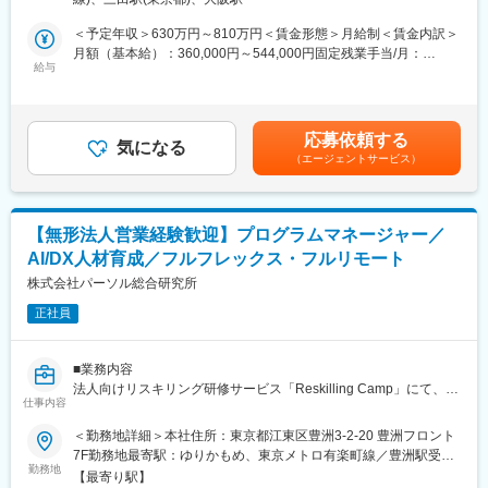
動喫煙対策：屋内喫煙可能場所あり
・飲料メーカーにおけるロイヤルティプログラム開発及びアプリ
2022年3月の上場以降サービスや顧客の拡大フェーズに入ってお
＜予定年収＞630万円～810万円＜賃金形態＞月給制＜賃金内訳＞
グロース支援
り、既存の大型クライアントに加え、新規クライアントからの引
月額（基本給）：360,000円～544,000円固定残業手当/月：
・小売業におけるデジタルマーケティング組織及びオペレーショ
き合いを多数頂いています。更なる体制強化のため、DI Platform
給与
90,000円～136,000円（固定残業時間32時間0分/月）超過した時
ン設計
のサービスにおけるクラウドエンジニアを募集いたします。
間外労働の残業手当は追加支給＜月給＞450,000円～680,000円
（一律手当を含む）＜昇給有無＞有＜残業手当＞有＜給与補足＞
■アクセンチュア独自の働き方改革：
■業務詳細：
ご経験・スキルに応じて決定。賃金はあくまでも目安の金額であ
2015年から開始した組織風土改革“Project PRIDE”により、有給取
応募依頼する
・データ基盤のシステムアーキテクチャ検討
気になる
り、選考を通じて上下する可能性があります。月給(月額)は固定手
得率は84％、女性比率も30.4％へ増加。離職率が半減し、残業時
（エージェントサービス）
・データの取得/加工方法の検討
当を含めた表記です。
間減少等改善が進んでいます。制度面では「18時以降の会議原則
・テーブル設計
禁止」「残業ルール厳格化」「短日短時間勤務制度の導入」など
・データ加工ロジックの実装
を実施。仕事とプライベートともに充実させ、生産性向上を生む
・データ処理フローの実装
ツール共有・活用を奨励する等の意識向上に繋がっています。
【無形法人営業経験歓迎】プログラムマネージャー／
AI/DX人材育成／フルフレックス・フルリモート
※アジャイル型開発のため、クライアントの業務改善を継続的に実
変更の範囲：会社の定める業務
現するべく仕組みの改善提案・構築・運用をシームレスに行いま
株式会社パーソル総合研究所
す
正社員
■プロジェクトの特徴：
DI Platformサービスではクライアントの新規システム構築や既存
■業務内容
システム刷新など幅広く開発を担っています。特に直近では、大
法人向けリスキリング研修サービス「Reskilling Camp」にて、顧
企業で長く使われてきた巨大なシステムを対象とし、最新技術や
仕事内容
客の変革、研修後の現場活用までつなげる プログラムマネージャ
新しい設計思想に則って部分ごとに切り出しながらシステム全体
ー（PgM） を募集します。本ポジションは、研修運営担当ではな
＜勤務地詳細＞本社住所：東京都江東区豊洲3-2-20 豊洲フロント
を刷新する「レガシーモダナイゼーション」案件が増加傾向で
く、顧客の“成功の定義”を共に設計し、プロジェクトをリードする
7F勤務地最寄駅：ゆりかもめ、東京メトロ有楽町線／豊洲駅受動
す。対象が重厚なシステムであろうと『データ』を切り口にシス
役割です。
勤務地
喫煙対策：その他（執務室内全面禁煙、ビル内に区切られた喫煙
テムを手に入れるアプローチが可能であること、またDX推進とデ
【最寄り駅】