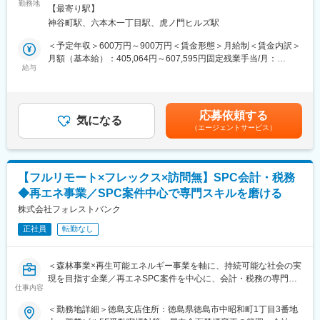
業務設計、施策実行支援など幅広いコンサルティング業務を担当
勤務地
煙対策：屋内全面禁煙変更の範囲：会社の定める事業所（リモー
解決が求められますが、元投資ファンド投資担当・元上場企業
【最寄り駅】
します。プロジェクトごとに市場分析から戦略・業務設計、施策
トワーク含む）
CFO・元ベンチャー企業CFO・元IT系ブティックファームパート
神谷町駅、六本木一丁目駅、虎ノ門ヒルズ駅
立案・実行・効果検証、クライアント向けドキュメンテーション
ナーなどの経験豊富なメンバーがチームにジョインし、常にチー
まで一貫して携わります。担当案件は最大手事業会社や通信企業
＜予定年収＞600万円～900万円＜賃金形態＞月給制＜賃金内訳＞
ムで課題解決に取り組みます。
の事業拡大戦略など、多様な業界・テーマが対象です。
月額（基本給）：405,064円～607,595円固定残業手当/月：
給与
94,936円～142,405円（固定残業時間30時間0分/月）超過した時
■当ポジションの魅力：
■業務詳細
間外労働の残業手当は追加支給＜月給＞500,000円～750,000円
・コンサルティング会社で多いインダストリーカットやソリュー
・市場・業界の環境分析と課題抽出
（一律手当を含む）＜昇給有無＞有＜残業手当＞有＜給与補足＞※
ションカットを一切行っておらず、コンサルタントは一つのプー
・クライアントの事業課題に応じた戦略・業務プロセス設計
現年収・年齢・経験を最大限考慮の上、決定します。■業績賞与年
ルに属して、幅広い業界や企業フェーズ、経営課題に触れられる
応募依頼する
・売上向上などの施策立案、実行支援
気になる
1回■昇給年1回賃金はあくまでも目安の金額であり、選考を通じ
環境をセットしております。
（エージェントサービス）
・実行後のデータ分析、効果検証、改善提案
て上下する可能性があります。月給(月額)は固定手当を含めた表記
・クライアントに分析や課題提示をするのみではなく、解決の実
・クライアント向けの報告資料作成やプレゼンテーション
です。
行支援まで行います。実行力を上げるためクライアントに入り込
・プロジェクト推進に必要な社内外メンバーとの協働
みハンズオンする際もコンサルタントとしての人格ではなく、ク
※業務上必要とする場合、クライアント先（都内）への出社や出張
ライアントの視点を意識し同じ人格として入り込みます。そのた
【フルリモート×フレックス×訪問無】SPC会計・税務
対応あり（月1回程度／案件により多少前後あり）
め自身が考案したアウトプットや仕組みがどのように企業変革に
◆再エネ事業／SPC案件中心で専門スキルを磨ける
◎基本はフルリモート勤務です。担当クライアントもフルリモー
つながっているかの手触り感が得やすいです。
トのため、お打ち合わせはオンラインとなります。
株式会社フォレストバンク
変更の範囲：本文参照
正社員
転勤なし
■組織構成
現在27名、平均年齢37歳。コンサルタント職はプロジェクトごと
に個人でアサインされることが多く、裁量を持って業務遂行でき
＜森林事業×再生可能エネルギー事業を軸に、持続可能な社会の実
ます。今後50名のコンサルタントを追加採用予定につき、マネジ
現を目指す企業／再エネSPC案件を中心に、会計・税務の専門性
メント領域への挑戦も歓迎！
仕事内容
を高められるポジション＞
＜勤務地詳細＞徳島支店住所：徳島県徳島市中昭和町1丁目3番地
■業務の魅力
■業務内容：