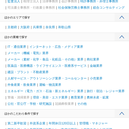
監査法人
税理士法人
法律事務所
会計事務所
特許事務所・弁理士事務所
司法書士事務所・行政書士事務所
社会保険労務士事務所
総合コンサルティング
ほかのエリアで探す
京都府
大阪府
兵庫県
奈良県
和歌山県
ほかの業種で探す
IT・通信業界
インターネット・広告・メディア業界
メーカー（機械・電気）業界
メーカー（素材・化学・食品・化粧品・その他）業界
商社業界
医薬品・医療機器・ライフサイエンス・医療系サービス
金融業界
建設・プラント・不動産業界
人材サービス・アウトソーシング業界・コールセンター
小売業界
外食産業・飲食業界
運輸・物流業界
エネルギー（電力・ガス・石油・新エネルギー）業界
旅行・宿泊・レジャー業界
警備・清掃業界
理容・美容・エステ業界
教育業界
農林水産・鉱業
公社・官公庁・学校・研究施設
冠婚葬祭業界
その他
ほかのこだわり条件で探す
第二新卒歓迎
外資系企業
年間休日120日以上
管理職・マネジャー