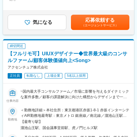
151,800円～325,200円（固定残業時間45時間0分/月）超過した時
※顧客要望があれば、受託開発に留まらず、共同開発支援まで行
＜muspecとは＞
間外労働の残業手当は追加支給＜月給＞583,333円～1,250,000円
い、顧客先での技術の内製化も支援します。
製造業の設計開発現場に蓄積された技術文書、規格書、設計記
（一律手当を含む）＜昇給有無＞有＜残業手当＞有＜給与補足＞※
録、不具合情報、過去案件のナレッジなどをAIが構造的に理解
当社の基準により決定しますが、待遇については応相談となりま
■環境
応募依頼する
し、設計判断・ナレッジ検索・技術検討・FMEAなどの業務を支
気になる
す。■人事評価に基づき年1回の報酬見直し（4月）■業績により年
言語：Python（FastAPI, Flask, Streamlitなど）、
（エージェントサービス）
援するプロダクトです。
2回賞与支給 （2025年実績、2.0ヶ月支給）※別途決算賞与あり
TypeScript（Next.js）
（過去5年実績、1.25ヶ月支給）賃金はあくまでも目安の金額であ
クラウド：Microsoft Azure（App Service, Blob Storage,
■業務内容詳細：
り、選考を通じて上下する可能性があります。月給(月額)は固定手
Functions, Azure OpenAI, Cognitive Services）
◇製造業向けAIエージェント「muspec」のプロダクト企画、要件
当を含めた表記です。
データベース：Azure Cosmos DB / PostgreSQL
締切間近
定義、開発ロードマップ策定
インフラ構成管理：Terraform, Azure CLI
【フルリモ可】UIUXデザイナー◆世界最大級のコンサ
◇顧客の設計開発業務、技術文書、ナレッジ活用課題を踏まえた
開発ツール：GitHub, Notion, Figma, Cursor, VSCode
機能設計
ルファーム/顧客体験価値向上<Song>
◇生成AI、自然言語処理、検索技術、ナレッジグラフ等を活用し
アクセンチュア株式会社
変更の範囲：会社の定める業務
たプロダクト開発の推進
正社員
転勤なし
上場企業
5名以上採用
◇プロンプト設計、RAG、文書構造化、根拠提示、回答精度向上
に関する企画・検証
◇エンジニア、AI技術者、製造業コンサルタント、外部パートナ
~国内最大手コンサルファーム／市場に影響を与えるダイナミック
ーとの開発マネジメント
な案件多数／顧客の課題解決に向けた構想からデザインまで一貫
◇PoC案件を通じた顧客課題の抽出、プロダクト改善へのフィー
仕事内容
して対応~
ドバック
●資生堂、PRADA等大手toC企業へのご支援も多数
◇セキュリティ、権限管理、監査ログ、データ分離など、法人向
＜勤務地詳細＞本社住所：東京都港区赤坂1-8-1 赤坂インターシテ
●【全国フルリモート×フルフレックス×残業抑制施策×有給取得率
けAIプロダクトに求められる品質・信頼性の向上
ィAIR勤務地最寄駅：東京メトロ 銀座線／南北線／溜池山王駅受
は85％】と働き方◎
勤務地
◇将来的なプロダクト組織・開発体制の構築、メンバー育成、開
動喫煙対策：屋内全面禁煙変更の範囲：会社の定める事業所（リ
【最寄り駅】
発プロセス整備
モートワーク含む）
溜池山王駅、国会議事堂前駅、虎ノ門ヒルズ駅
■Song部門について：
顧客体験価値向上のために、“どうしたら売れるのか”だけでな
■当社について：