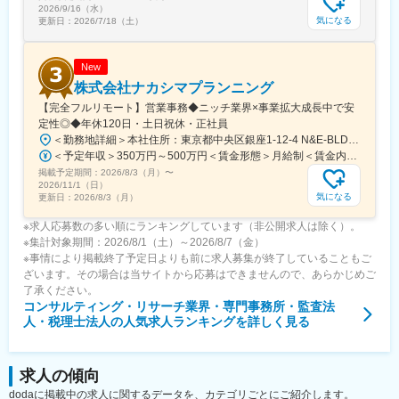
2026/9/16（水）
気になる
更新日：
2026/7/18（土）
New
株式会社ナカシマプランニング
【完全フルリモート】営業事務◆ニッチ業界×事業拡大成長中で安
定性◎◆年休120日・土日祝休・正社員
＜勤務地詳細＞本社住所：東京都中央区銀座1-12-4 N&E-BLD.7階受動喫煙対策：屋内全面禁煙変更の範囲：会社の定める事業所
＜予定年収＞350万円～500万円＜賃金形態＞月給制＜賃金内訳＞月額（基本給）：220,000円～270,000円＜月給＞220,000円～270,000円＜昇給有無＞有＜残業手当＞有＜給与補足＞■賞与：あり■昇給：あり賃金はあくまでも目安の金額であり、選考を通じて上下する可能性があります。月給(月額)は固定手当を含めた表記です。
掲載予定期間：
2026/8/3（月）
〜
2026/11/1（日）
気になる
更新日：
2026/8/3（月）
※求人応募数の多い順にランキングしています（非公開求人は除く）。
※集計対象期間：2026/8/1（土）～2026/8/7（金）
※事情により掲載終了予定日よりも前に求人募集が終了していることもご
ざいます。その場合は当サイトから応募はできませんので、あらかじめご
了承ください。
コンサルティング・リサーチ業界・専門事務所・監査法
人・税理士法人
の人気求人ランキングを詳しく見る
求人の傾向
dodaに掲載中の求人に関するデータを、カテゴリごとにご紹介します。