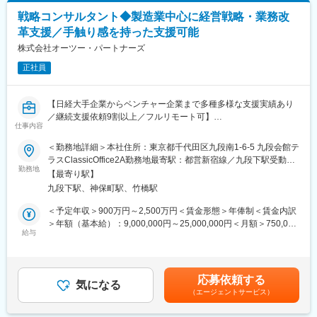
DXの推進だけでなく、顧客の新たな可能性を引き出す支援をしま
戦略コンサルタント◆製造業中心に経営戦略・業務改
す。
革支援／手触り感を持った支援可能
■当社について：
株式会社オーツー・パートナーズ
当社は、製造業向けに特化したコンサルティング会社です。製造
正社員
業に向けてDX支援、新規事業支援といったコンサルティング事業
と、新製品開発や新規生産設備導入等製造業におけるプロジェク
トマネジメントサービスを提供するPM事業を展開しています。当
【日経大手企業からベンチャー企業まで多種多様な支援実績あり
社の事業拡大に伴い、一緒に製造業を盛り上げていける仲間を募
／継続支援依頼9割以上／フルリモート可】
集致します。
仕事内容
■採用背景：
＜勤務地詳細＞本社住所：東京都千代田区九段南1-6-5 九段会館テ
■評価制度：
上場準備による増員です。現在日系大手～スタートアップの製造
ラスClassicOffice2A勤務地最寄駅：都営新宿線／九段下駅受動喫
職位ごとに必要なスキルを明確にしそれに基づいて昇進の基準を
業の業務改善案件だけでなく、経営戦略や事業戦略に関する案件
勤務地
煙対策：屋内全面禁煙変更の範囲：備考記載
定め、評価機会は年2回です。勤続年数や年齢ではなくスキルや成
【最寄り駅】
を多くいただいています。当社の9割が製造業出身のメンバーのた
果を主な評価基準としています。
九段下駅、神保町駅、竹橋駅
め、経営戦略に関するコンサルティングを実施できるメンバーが
案件に対して少ない状況です。本ポジションでは戦略案件をハン
＜予定年収＞900万円～2,500万円＜賃金形態＞年俸制＜賃金内訳
■プロジェクトアサインについて：
ズオンで担当し、案件だけでなく会社全体をリードできる人材を
＞年額（基本給）：9,000,000円～25,000,000円＜月額＞750,000
個人の意志やミッションをサポートするため、1on1やキャリア面
募集します。
給与
円～2,083,333円（12分割）＜昇給有無＞有＜残業手当＞有＜給
談などの場を設けています。個人の希望や方向性を尊重し適性を
与補足＞※賞与含む※給与は現収に応じて当社基準により決定しま
考慮しながらプロジェクト配属を決定しています。
■業務内容
す。■昇給機会：年2回（人事評価に基づき決定）■賞与：年2回
製造業を中心とした顧客企業に対する以下コンサル業務をお任せ
（業績により支給）賃金はあくまでも目安の金額であり、選考を
■スキルアップ支援：
応募依頼する
します。
気になる
通じて上下する可能性があります。月給(月額)は固定手当を含めた
グロービス社と提携したオンライン動画や集合教育コンテンツ、
（エージェントサービス）
・全社改革／ビジョン・中期経営計画策定／戦略策定、施策実行
表記です。
毎月2回以上開催されるの独自のライブ研修プログラムなど、充実
支援
した教育メニューを提供します。