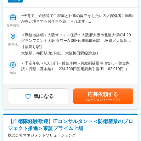
~子育て、介護等でご家庭と仕事の両立をしたい方／配偶者に転勤
が多い場合でもお仕事を続けられます~
仕事内容
●役員のスケジュール調整がメイン
●在宅かつフルフレックスの為、家庭との両立がしやすく長期就業
＜勤務地詳細＞大阪オフィス住所：大阪府大阪市北区大深町4‐20
が可能
グランフロント大阪 タワーA 36F勤務地最寄駅：JR線／大阪駅受
●ご家庭の事情で遠方への転居が必要になっても就業継続が可能
勤務地
動喫煙対策：屋内全面禁煙
【最寄り駅】
大阪駅、梅田駅(地下鉄)、大阪梅田駅(阪急線)
■概要
PwC Japanグループでは、米国法人で成果をあげていた「在宅秘
＜予定年収＞410万円＜賃金形態＞月給制補足事項なし＜賃金内
書」という働き方を2015年から導入し、現在は約80名の在宅秘書
訳＞月額（基本給）：234,700円固定残業手当/月：62,910円（固
が活躍しています。
給与
定残業時間30時間0分/月）超過した時間外労働の残業手当は追加
当グループのパートナー（一般企業の役員クラス）をリモートで
支給＜月給＞297,610円（一律手当を含む）＜昇給有無＞無＜残
支えるポジションです。
業手当＞有＜給与補足＞※上記みなし時間外勤務手当額を超える時
間外労働分については追加で支給する。※上記金額は標準業績賞与
応募依頼する
■業務内容
気になる
込みの金額賃金はあくまでも目安の金額であり、選考を通じて上
（エージェントサービス）
複数（3～5名程度）のパートナー（一般企業の役員クラス）への
下する可能性があります。月給(月額)は固定手当を含めた表記で
在宅秘書業務をお任せいたします。
す。
・秘書業務全般、スケジュール管理、会食セッティング、ご案
内、お礼状作成
【自衛隊経験歓迎】ITコンサルタント＜防衛産業のプロ
・出張手配（国内、国外）、電話、メール対応、アポイント調整
ジェクト推進＞東証プライム上場
・慶弔関係、贈答品手配、経費請求書処理、名刺管理、会議運営
補助
株式会社マネジメントソリューションズ