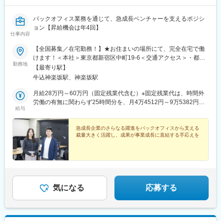
バックオフィス業務を通じて、急成長ベンチャーを支えるポジシ
ョン【昇給機会は年4回】
仕事内容
【全国募集／在宅勤務！】★お住まいの場所にて、完全在宅で働
けます！＜本社＞東京都新宿区中町19-6＜交通アクセス＞・都営
勤務地
大江戸線「牛込神楽坂駅」より徒歩4分・東京メトロ東西線「神楽
【最寄り駅】
坂駅」より徒歩8分・JR中央線／総武線「飯田橋駅」より徒歩約
牛込神楽坂駅、神楽坂駅
14分※受動喫煙防止対策：屋内禁煙
月給28万円～60万円（固定残業代含む）※固定残業代は、時間外
労働の有無に関わらず25時間分を、月4万4512円～9万5382円支
給与
給※上記を超える時間外労働分は追加で支給
急成長企業のさらなる躍進をバックオフィスから支える
裁量大きく活躍し、成果が事業成長に直結する手応えを
気になる
応募する