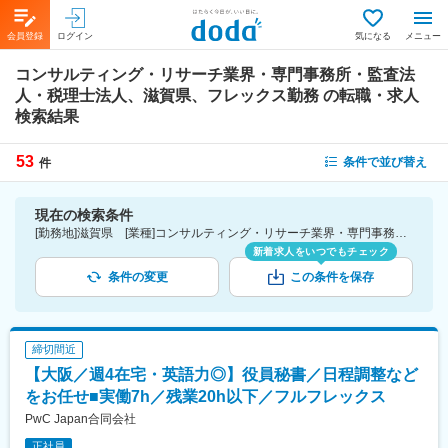
会員登録
ログイン
気になる
メニュー
コンサルティング・リサーチ業界・専門事務所・監査法
人・税理士法人、滋賀県、フレックス勤務
の転職・求人
検索結果
53
条件で並び替え
件
現在の検索条件
[勤務地]滋賀県 [業種]コンサルティング・リサーチ業界・専門事務所・監査法人・税理士法人 [詳細条件](休日・働き方)フレックス勤務
新着求人をいつでもチェック
条件の変更
この条件を保存
締切間近
【大阪／週4在宅・英語力◎】役員秘書／日程調整など
をお任せ■実働7h／残業20h以下／フルフレックス
PwC Japan合同会社
正社員