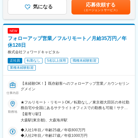
当社基準により待遇を決定するが、待遇については応相談・人事
・データの読み解き方
応募依頼する
■業務内容：
気になる
評価に基づき年１回の報酬見直し（4月）・業績により年2回賞与
・BIツール（Tableau）を活用したデータの可視化 等
（エージェントサービス）
・クライアントの製品開発プロセスと情報伝達の現状調査とあり
支給 （2023年実績、2.0か月支給）・別途決算賞与あり（2023年
たい姿の定義（AsIs分析/ToBe設計）
実績、1.0か月支給）賃金はあくまでも目安の金額であり、選考を
■チーム内コミュニケーションについて
・PLMシステム（Teamcenter、Windchill、3DEXPERIENCE等）
通じて上下する可能性があります。月給(月額)は固定手当を含めた
情報交換の場としてチーム内でシェア会を実施しています。直近
導入に向けた業務変革計画の策定
表記です。
のプロジェクト内容や、発表者が直近興味がある技術などについ
NEW
・システム標準機能（Fit to Standard）での導入を実現するための
て情報交換を行い、相互の業務状況を理解したり、知識を深める
フォローアップ営業／フルリモート／月給35万円／年
業務プロセス変革推進
場として活用されています。
・クライアント特有の競争優位性を強化するカスタム機能開発の
休128日
定義・支援
株式会社フォワードキャピタル
■配属組織構成
・PLM定着・活用促進のためのチェンジマネジメント支援
ディレクター含め合計15名、平均年齢は約33歳です。チームリー
正社員
転勤なし
5名以上採用
職種未経験歓迎
ダーは前職化学系メーカーの研究職。その他、理系学部や大学
■当社について：
業種未経験歓迎
院、研究開発職出身者が活躍中です。
当社は、製造業向けに特化したコンサルティング会社です。製造
業に向けてDX支援、新規事業支援といったコンサルティング事業
と、新製品開発や新規生産設備導入等製造業におけるプロジェク
【未経験OK！】既存顧客へのフォローアップ営業／カウンセリン
トマネジメントサービスを提供するPM事業を展開しています。当
グメイン
仕事内容
社の事業拡大に伴い、一緒に製造業を盛り上げていける仲間を募
集致します。
★フルリモート・リモートOK／転勤なし／東京都大田区の本社勤
務自宅や全国にあるサテライトオフィスでの勤務も可能！サテラ
勤務地
イトオフィスは駅から徒歩5分ほどの立地で好アクセス！好きな場
【最寄り駅】
変更の範囲：会社の定める業務
所を選んで、自由にテレワークもできます。居住はどこでもOK！
大森駅(東京都)、大森海岸駅
基本リモートでの対応です！※敷地内全面禁煙
◆入社1年目／年齢25歳／年収800万円
◆入社2年目／年齢27歳／年収1000万円