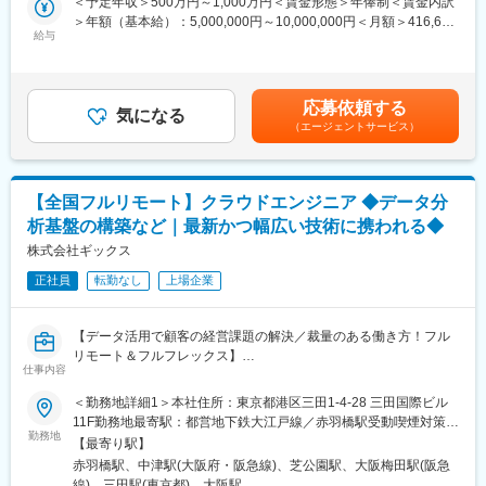
＜予定年収＞500万円～1,000万円＜賃金形態＞年俸制＜賃金内訳
く“どうしたら新しい顧客体験を提供できるのか”という点でサービ
当社は、製造業向けに特化したコンサルティング会社です。製造
＞年額（基本給）：5,000,000円～10,000,000円＜月額＞416,666
ス設計／企画（ブランド戦略、顧客体験設計、マーケティング戦
給与
業に向けてDX支援、新規事業支援といったコンサルティング事業
円～833,333円（12分割）＜昇給有無＞有＜残業手当＞有＜給与
略立案、キャンペーン企画・実行等）から考えるのがSong部門で
と、新製品開発や新規生産設備導入等製造業におけるプロジェク
補足＞◆支給例：基本給＋賞与（年1回）＋諸手当◆諸手当例：職
す
トマネジメントサービスを提供するPM事業を展開しています。当
位により支給対象が決定いたします。・残業手当：実施分の支
社の事業拡大に伴い、一緒に製造業を盛り上げていける仲間を募
給・住宅手当 等賃金はあくまでも目安の金額であり、選考を通
応募依頼する
◆業務内容
気になる
集いたします。
じて上下する可能性があります。月給(月額)は固定手当を含めた表
（エージェントサービス）
サービスとユーザーとのあらゆるタッチポイントを捉え、構想か
記です。
ら実現、改善まで一貫して取り組みます。
変更の範囲：会社の定める業務
ビジネスとして目指すべきゴールとユーザーの本質的なニーズを
結びつけ、「あるべき未来」を設計し、ユーザーの心を動かす体
【全国フルリモート】クラウドエンジニア ◆データ分
験へと具現化していきます。
析基盤の構築など｜最新かつ幅広い技術に携われる◆
また、AIをはじめとする新しいテクノロジーとの関係性も視野に
入れながら、直感的で寄り添う体験を構築します。
株式会社ギックス
正社員
転勤なし
上場企業
<具体的な業務内容>
・体験コンセプト・UX方針の策定
・情報設計・インタラクション設計
【データ活用で顧客の経営課題の解決／裁量のある働き方！フル
・プロトタイピングと検証
リモート＆フルフレックス】
・チームとの共創・合意形成
仕事内容
・実装フェーズにおけるデザイン推進
■募集背景：
＜勤務地詳細1＞本社住所：東京都港区三田1-4-28 三田国際ビル
・継続的な改善と価値向上
当社では「あらゆる判断を、Data-Informedに。」をパーパスに掲
11F勤務地最寄駅：都営地下鉄大江戸線／赤羽橋駅受動喫煙対策：
げ、クライアントの課題をデータにより多角的に分析し示唆を提
勤務地
敷地内喫煙可能場所あり＜勤務地詳細2＞大阪オフィス住所：大阪
■プロジェクト事例：
【最寄り駅】
供するコンサルティングや、データを用いた判断を継続的に支援
府大阪市北区大深町6番38号 グラングリーン大阪 北館 JAM
・化粧品メーカーにおけるマーケティング トランスフォーメーシ
赤羽橋駅、中津駅(大阪府・阪急線)、芝公園駅、大阪梅田駅(阪急
するデータ処理基盤開発といったサービスを提供しています。
BASE 4階 JAM-STUDIO 404号室勤務地最寄駅：JR線／大阪駅受
ョン戦略立案及び実行支援
線)、三田駅(東京都)、大阪駅