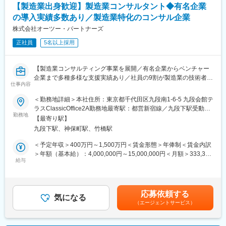
【製造業出身歓迎】製造業コンサルタント◆有名企業
の導入実績多数あり／製造業特化のコンサル企業
株式会社オーツー・パートナーズ
正社員
5名以上採用
【製造業コンサルティング事業を展開／有名企業からベンチャー
企業まで多種多様な支援実績あり／社員の9割が製造業の技術者出
仕事内容
身／継続支援依頼9割以上／現場と深く関わり顧客支援／リモート
可】
＜勤務地詳細＞本社住所：東京都千代田区九段南1-6-5 九段会館テ
ラスClassicOffice2A勤務地最寄駅：都営新宿線／九段下駅受動喫
■業務内容：
勤務地
煙対策：屋内全面禁煙
【最寄り駅】
・製造業の支援全般…戦略策定、改革企画、改革実行支援（例…
九段下駅、神保町駅、竹橋駅
設計改革、生産改革）
・DX支援…企画構想グランドデザイン、スマートファクトリー構
＜予定年収＞400万円～1,500万円＜賃金形態＞年俸制＜賃金内訳
築、設計自動化等
＞年額（基本給）：4,000,000円～15,000,000円＜月額＞333,333
・新規事業開発支援…製造業のサービス化、デジタル／データ利
給与
円～1,250,000円（12分割）＜昇給有無＞有＜残業手当＞有＜給
活用高度化、プラットフォーム構築、デザインシンキングを用い
与補足＞※給与は現収に応じて当社基準により決定します。※上記
た新製品／サービス開発
年収には賞与を含みません。■昇給機会：年2回（人事評価に基づ
など
き決定）■賞与：年2回 （業績により支給）賃金はあくまでも目安
応募依頼する
気になる
の金額であり、選考を通じて上下する可能性があります。月給(月
（エージェントサービス）
■当ポジションの魅力：
額)は固定手当を含めた表記です。
「言って終わり」ではなく、実際の現場に深く関わりながら顧客
をサポートするのが当社コンサルタントの特徴です。単にIT化や