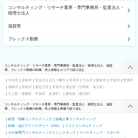
コンサルティング・リサーチ業界・専門事務所・監査法人・
税理士法人
滋賀県
フレックス勤務
コンサルティング・リサーチ業界・専門事務所・監査法人・税理士法人、滋賀
県、フレックス勤務の転職・求人情報をエリアで絞り込む
大津市
彦根市
長浜市
近江八幡市
草津市
守山市
栗東市
甲賀市
野洲市
湖南市
高島市
東近江市
米原市
蒲生郡（日野町、竜王町）
犬上郡（豊郷町、甲良町、多賀町）
愛知郡（愛荘町）
コンサルティング・リサーチ業界・専門事務所・監査法人・税理士法人、滋賀
県、フレックス勤務の転職・求人情報を業種で絞り込む
経営・戦略コンサルティング
組織人事コンサルティング
財務・会計アドバイザリー（FAS）
リスクコンサルティング
その他専門コンサルティング
シンクタンク
マーケティング・リサーチ