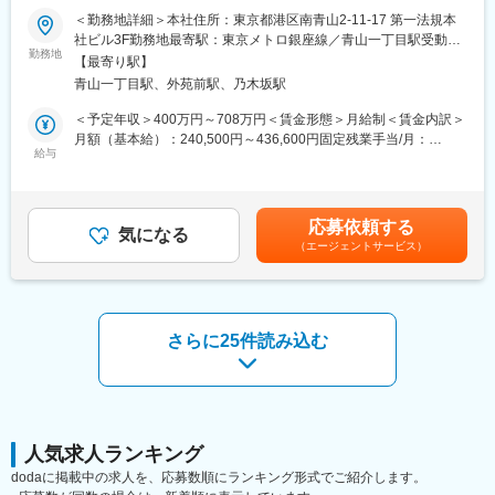
中心）
＜勤務地詳細＞本社住所：東京都港区南青山2-11-17 第一法規本
■業務内容：
・業務フロー整備、効率化推進
社ビル3F勤務地最寄駅：東京メトロ銀座線／青山一丁目駅受動喫
厳選成長企業の採用コンサル担当として、採用戦略立案～ディレ
勤務地
・監査対応など
煙対策：敷地内全面禁煙変更の範囲：会社の定める事業所（リモ
【最寄り駅】
クション・実行までを一貫して担当いただきます。
ートワーク含む）
青山一丁目駅、外苑前駅、乃木坂駅
年間を通じてクライアントの経営者・経営チームにとって信頼で
■組織構成：
きるパートナーとなるべく、ヒューマンキャピタル分野における
約20名
＜予定年収＞400万円～708万円＜賃金形態＞月給制＜賃金内訳＞
知見とノウハウを蓄積していき、価値を提供する仕事です。
※20代～30代中心の組織で、会計・税務業務を担当しています
月額（基本給）：240,500円～436,600円固定残業手当/月：
給与
84,500円～153,400円（固定残業時間45時間0分/月）超過した時
■魅力ポイント：
■ポジションの魅力：
間外労働の残業手当は追加支給＜月給＞325,000円～590,000円
・スタートアップやベンチャー企業にとって一社員の採用は影響
（1） SPC×再エネという専門性の高い領域
（一律手当を含む）＜昇給有無＞有＜残業手当＞有＜給与補足＞※
度が大きく、将来の幹部候補としての採用を検討する企業も多い
・市場価値の高いスキルが身につく環境
給与詳細は経験・能力・前職給与等を踏まえて決定賃金はあくま
応募依頼する
です。
気になる
（2） 一括受託モデルで上流まで関われる
でも目安の金額であり、選考を通じて上下する可能性がありま
（エージェントサービス）
その為ただ数字を追うのではなく、本当に企業にとって意味のあ
・SPCの設立～運営～税務申告までワンストップで提供
す。月給(月額)は固定手当を含めた表記です。
る採用成功とは何か？を考え、経営戦略から紐づけて採用の要件
（3） フルリモートが成立するビジネスモデル
定義から入りこみ、価値提供をすることが出来ます。
・クライアントは東京・大阪中心で訪問ほぼなし
・ブランディング・セミナー・広報などあらゆる手法を駆使して
・オンライン完結の業務設計のため、フルリモートが実現
伴走するため、コンサルティングの立場で企業課題に貢献できま
（4） 働きやすい環境
さらに25件読み込む
す。
・フルリモート／フルフレックス
・残業月平均10時間程度
■社風について：
・Slack、Zoom中心のコミュニケーション
年齢・年次に関係なく、自由に意見を言い合えるフラットな社風
・週1回の定例MTGあり
です。
週に一度、上司との面談（1on1）を実施しており、フィードバッ
人気求人ランキング
■就業環境：
クや業務に関する相談がしやすいです。
・フルリモート勤務（半年に1回出社あり※任意）
dodaに掲載中の求人を、応募数順にランキング形式でご紹介します。
・Slack／Zoomを活用したコミュニケーション