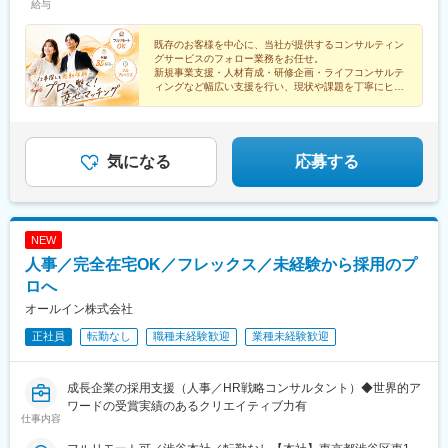
給与
既存のお客様を中心に、当社が提供するコンサルティン
グサービスのフォロー業務をお任せ。
新規事業支援・人材育成・研修企画・ライフコンサルテ
ィングなど幅広い支援を行い、現状や課題を丁寧にヒア
リングし、社内のコンサルタントへつなぐ役割です。
気になる
応募する
NEW
人事／完全在宅OK／フレックス／未経験から採用のプ
ロへ
オールイン株式会社
正社員
転勤なし
職種未経験歓迎
業種未経験歓迎
成長企業の採用支援（人事／HR戦略コンサルタント）◆世界的ア
ワードの受賞実績のあるクリエイティブ力有
仕事内容