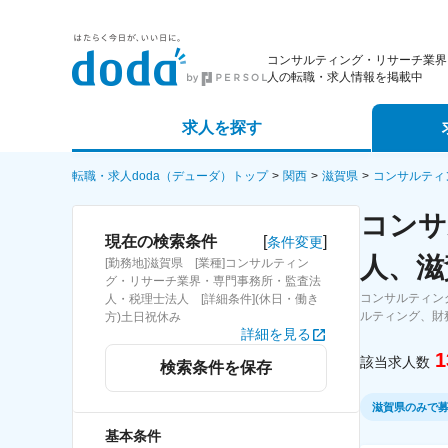
コンサルティング・リサーチ業界
人の転職・求人情報を掲載中
求人を探す
詳細条件から探す
エージェ
転職・求人doda（デューダ）トップ
関西
滋賀県
コンサルティ
コンサ
新着求人から探す
スカウト
[
]
現在の検索条件
条件変更
人、滋
[勤務地]滋賀県 [業種]コンサルティン
求人特集から探す
パートナ
グ・リサーチ業界・専門事務所・監査法
コンサルティン
人・税理士法人 [詳細条件](休日・働き
ルティング、財
方)土日祝休み
詳細を見る
1
該当求人数
検索条件を保存
滋賀県のみで
基本条件