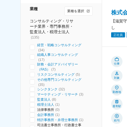
業種
業種を選択
株式
コンサルティング・リサ
【滋賀守
ーチ業界・専門事務所・
し
監査法人・税理士法人
正社員
(
135
)
経営・戦略コンサルティング
(
34
)
組織人事コンサルティング
(
17
)
仕事
財務・会計アドバイザリー
（FAS）
(
7
)
リスクコンサルティング
(
5
)
対象
その他専門コンサルティング
(
35
)
シンクタンク
(
32
)
勤務地
マーケティング・リサーチ
(
3
)
監査法人
(
8
)
税理士法人
(
1
)
最寄駅
法律事務所
(
0
)
会計事務所
(
1
)
特許事務所・弁理士事務所
(
1
)
給与
司法書士事務所・行政書士事