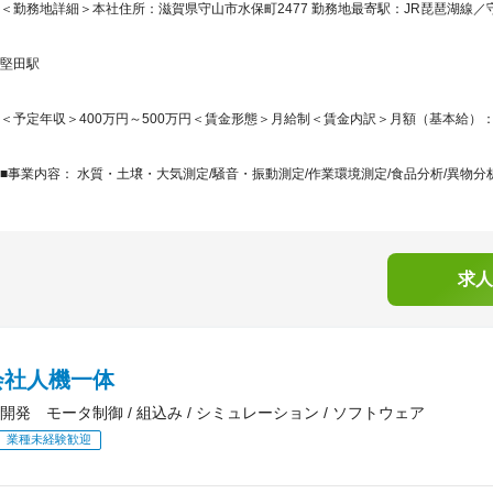
＜勤務地詳細＞本社住所：滋賀県守山市水保町2477 勤務地最寄駅：JR琵琶湖線／守
堅田駅
＜予定年収＞400万円～500万円＜賃金形態＞月給制＜賃金内訳＞月額（基本給）：250,0
■事業内容： 水質・土壌・大気測定/騒音・振動測定/作業環境測定/食品分析/異物分析/
求人
会社人機一体
開発 モータ制御 / 組込み / シミュレーション / ソフトウェア
業種未経験歓迎