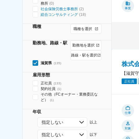
務所
(
0
)
事業
社会保険労務士事務所
(
2
)
総合コンサルティング
(
18
)
職種
職種を選択
勤務地、路線・駅
勤務地を選択
路線・駅を選択
株式
滋賀県
(
135
)
【滋賀守
雇用形態
正社員
正社員
(
133
)
契約社員
(
1
)
その他（FCオーナー・業務委託な
ど）
(
1
)
年収
仕事
指定しない
以上
対象
指定しない
以下