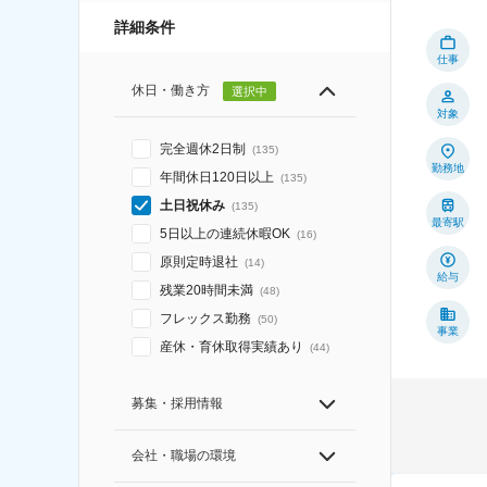
詳細条件
仕事
休日・働き方
選択中
対象
完全週休2日制
(
135
)
勤務地
年間休日120日以上
(
135
)
土日祝休み
(
135
)
最寄駅
5日以上の連続休暇OK
(
16
)
原則定時退社
(
14
)
給与
残業20時間未満
(
48
)
フレックス勤務
(
50
)
事業
産休・育休取得実績あり
(
44
)
募集・採用情報
会社・職場の環境