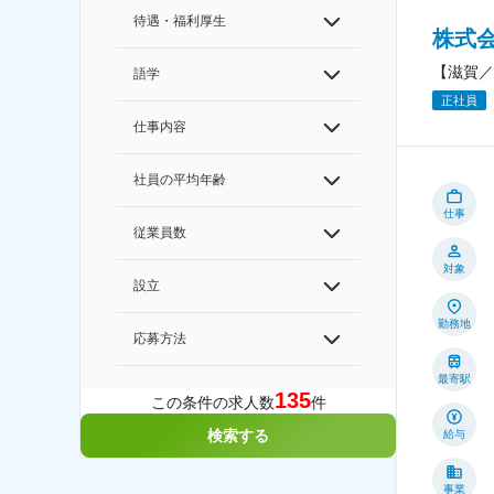
待遇・福利厚生
株式
【滋賀／
語学
正社員
仕事内容
社員の平均年齢
仕事
従業員数
対象
設立
勤務地
応募方法
最寄駅
135
この条件の求人数
件
検索する
給与
事業