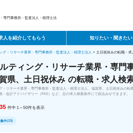
・専門事務所・監査法人・税理士法
求人を紹介してもらう
知りたい・聞きたい
ントサービス
転職ノウハウ
ング・リサーチ業界・専門事務所・監査法人・税理士法人
土日祝休みの転職・求
ルティング・リサーチ業界・専門
サービス
データで見る転職
賀県、土日祝休み の転職・求人検
ーエージェントサービス
コラム・インタビュー
グ・リサーチ業界・専門事務所・監査法人・税理士法人、滋賀県、土日祝休みの転
務・会計アドバイザリー（FAS）など、左の求人検索条件にて絞込みができます。
転職Q&A
35
件中
1～50
件
を表示
(
13
)
募集中