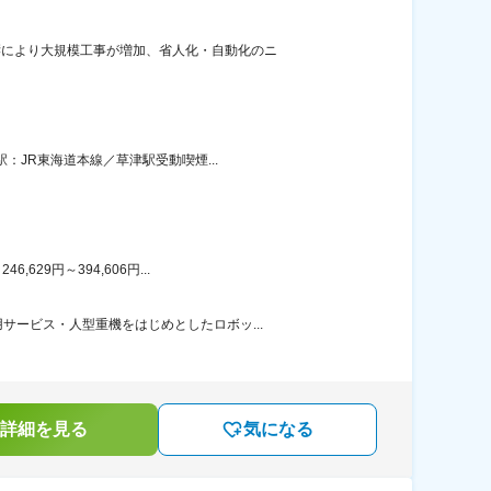
響により大規模工事が増加、省人化・自動化のニ
：JR東海道本線／草津駅受動喫煙...
29円～394,606円...
ービス・人型重機をはじめとしたロボッ...
詳細を見る
気になる