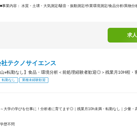
■事業内容： 水質・土壌・大気測定/騒音・振動測定/作業環境測定/食品分析/異物分析/
求人
会社テクノサイエンス
山※転勤なし】食品・環境分析＜前処理経験者歓迎◎＞残業月10H程・
転勤なし
業種未経験歓迎
～大学の学びを仕事に！分析者に育てます◎｜残業月10h未満・転勤なし｜少量・高
学歴不問