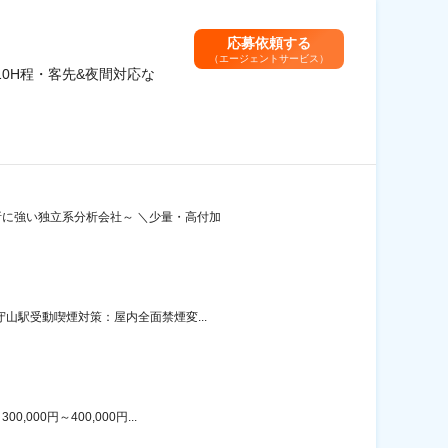
応募依頼する
（エージェントサービス）
0H程・客先&夜間対応な
析に強い独立系分析会社～ ＼少量・高付加
山駅受動喫煙対策：屋内全面禁煙変...
00円～400,000円...