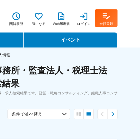
閲覧履歴
気になる
Web履歴書
ログイン
会員登録
イベント
転職イベント・転職セミナー
人情報
事務所・監査法人・税理士法
転職フェア
索結果
転職セミナー動画
職・求人検索結果です。経営・戦略コンサルティング、組織人事コンサ
条件で並べ替え