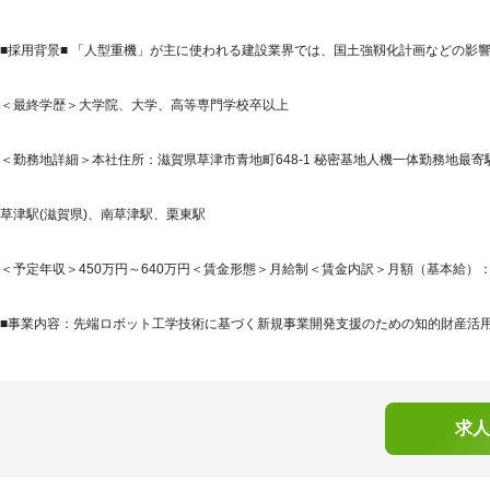
■採用背景■ 「人型重機」が主に使われる建設業界では、国土強靱化計画などの影
＜最終学歴＞大学院、大学、高等専門学校卒以上
＜勤務地詳細＞本社住所：滋賀県草津市青地町648-1 秘密基地人機一体勤務地最寄駅
草津駅(滋賀県)、南草津駅、栗東駅
＜予定年収＞450万円～640万円＜賃金形態＞月給制＜賃金内訳＞月額（基本給）：246,6
■事業内容：先端ロボット工学技術に基づく新規事業開発支援のための知的財産活用サ
求人