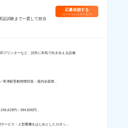
応募依頼する
（エージェントサービス）
実証試験まで一貫して担当
3Dプリンターなど、試作に本気で向き合える設備
／草津駅受動喫煙対策：屋内全面禁...
29円～394,606円...
ービス・人型重機をはじめとしたロボッ...