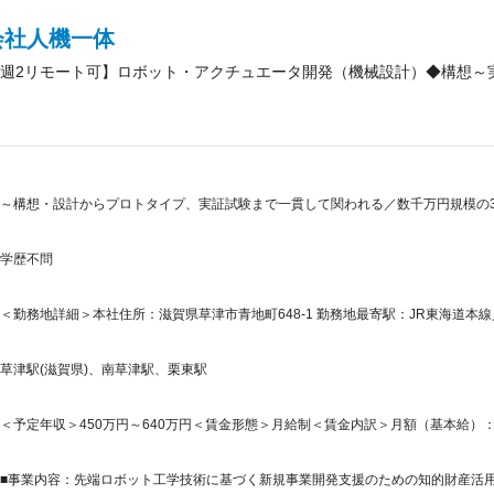
会社人機一体
週2リモート可】ロボット・アクチュエータ開発（機械設計）◆構想～
～構想・設計からプロトタイプ、実証試験まで一貫して関われる／数千万円規模の
学歴不問
＜勤務地詳細＞本社住所：滋賀県草津市青地町648-1 勤務地最寄駅：JR東海道本線
草津駅(滋賀県)、南草津駅、栗東駅
＜予定年収＞450万円～640万円＜賃金形態＞月給制＜賃金内訳＞月額（基本給）：246,6
■事業内容：先端ロボット工学技術に基づく新規事業開発支援のための知的財産活用サ