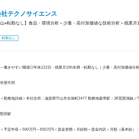
会社テクノサイエンス
山※転勤なし】食品・環境分析＜少量・高付加価値な技術分析＞残業月1
転勤なし
～働きやすい職場◎年休122日・残業月10h未満・転勤なし｜少量・高付加価値分
学歴不問
＜勤務地詳細＞本社住所：滋賀県守山市水保町2477 勤務地最寄駅：JR琵琶湖線／守
堅田駅
＜予定年収＞500万円～650万円＜賃金形態＞月給制＜賃金内訳＞月額（基本給）：300,0