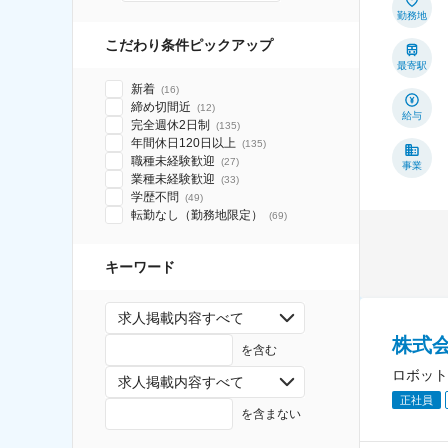
勤務地
こだわり条件ピックアップ
最寄駅
新着
(
16
)
締め切間近
(
12
)
給与
完全週休2日制
(
135
)
年間休日120日以上
(
135
)
職種未経験歓迎
(
27
)
事業
業種未経験歓迎
(
33
)
学歴不問
(
49
)
転勤なし（勤務地限定）
(
69
)
キーワード
求人掲載内容すべて
株式
を含む
ロボット
求人掲載内容すべて
正社員
を含まない