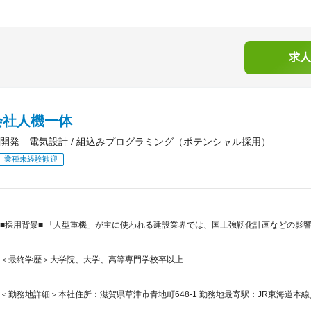
求人
会社人機一体
開発 電気設計 / 組込みプログラミング（ポテンシャル採用）
業種未経験歓迎
■採用背景■ 「人型重機」が主に使われる建設業界では、国土強靱化計画などの影
＜最終学歴＞大学院、大学、高等専門学校卒以上
＜勤務地詳細＞本社住所：滋賀県草津市青地町648-1 勤務地最寄駅：JR東海道本線