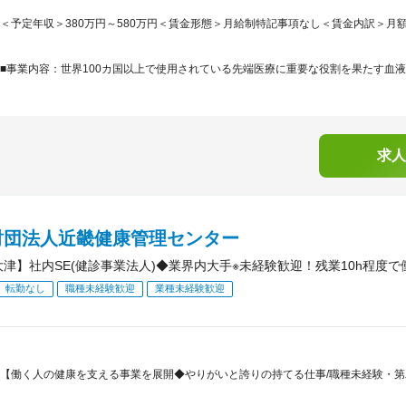
＜予定年収＞380万円～580万円＜賃金形態＞月給制特記事項なし＜賃金内訳＞月額（基本
■事業内容：世界100カ国以上で使用されている先端医療に重要な役割を果たす血液
求人
財団法人近畿健康管理センター
大津】社内SE(健診事業法人)◆業界内大手※未経験歓迎！残業10h程度
転勤なし
職種未経験歓迎
業種未経験歓迎
【働く人の健康を支える事業を展開◆やりがいと誇りの持てる仕事/職種未経験・第