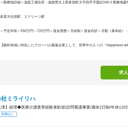
＜勤務地詳細＞滋賀工場住所：滋賀県犬上郡多賀町大字四手字諏訪348-3 勤務地最寄
多賀大社前駅、スクリーン駅
＜予定年収＞550万円～720万円＜賃金形態＞月給制＜賃金内訳＞月額（基本給）：280,0
【眼科領域に特化したグローバル製薬企業として、世界中の人々の「Happiness with V
求人
会社ミライリハ
大津】経理◆医療介護業界経験者歓迎/訪問看護事業/週休2日制/年休120
転勤なし