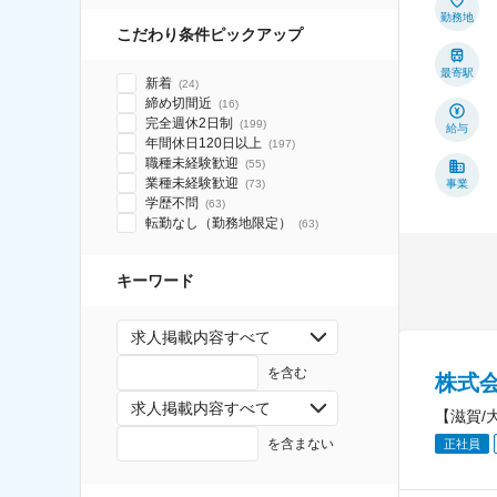
勤務地
こだわり条件ピックアップ
最寄駅
新着
(
24
)
締め切間近
(
16
)
完全週休2日制
(
199
)
給与
年間休日120日以上
(
197
)
職種未経験歓迎
(
55
)
業種未経験歓迎
(
73
)
事業
学歴不問
(
63
)
転勤なし（勤務地限定）
(
63
)
キーワード
求人掲載内容すべて
を含む
株式
求人掲載内容すべて
【滋賀/
を含まない
正社員