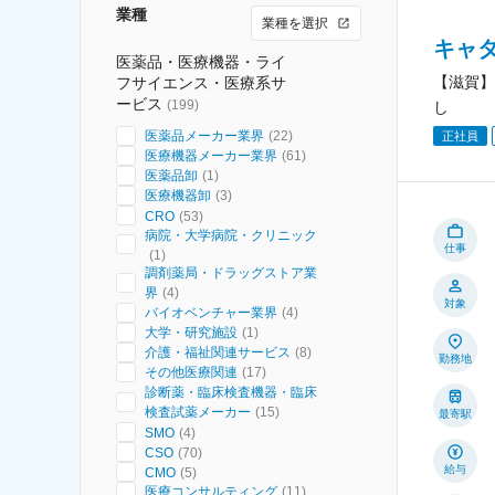
業種
業種を選択
キャ
医薬品・医療機器・ライ
【滋賀】
フサイエンス・医療系サ
ービス
(
199
)
し
医薬品メーカー業界
(
22
)
正社員
医療機器メーカー業界
(
61
)
医薬品卸
(
1
)
医療機器卸
(
3
)
CRO
(
53
)
病院・大学病院・クリニック
仕事
(
1
)
調剤薬局・ドラッグストア業
界
(
4
)
対象
バイオベンチャー業界
(
4
)
大学・研究施設
(
1
)
介護・福祉関連サービス
(
8
)
勤務地
その他医療関連
(
17
)
診断薬・臨床検査機器・臨床
検査試薬メーカー
(
15
)
最寄駅
SMO
(
4
)
CSO
(
70
)
給与
CMO
(
5
)
医療コンサルティング
(
11
)