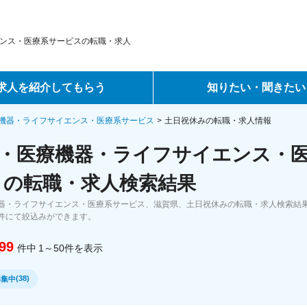
ンス・医療系サービスの転職・求人
求人を紹介してもらう
知りたい・聞きたい
ントサービス
転職ノウハウ
機器・ライフサイエンス・医療系サービス
土日祝休みの転職・求人情報
・医療機器・ライフサイエンス・
サービス
データで見る転職
 の転職・求人検索結果
ーエージェントサービス
コラム・インタビュー
器・ライフサイエンス・医療系サービス、滋賀県、土日祝休みの転職・求人検索結
件にて絞込みができます。
転職Q&A
99
件中
1～50
件
を表示
(
38
)
募集中