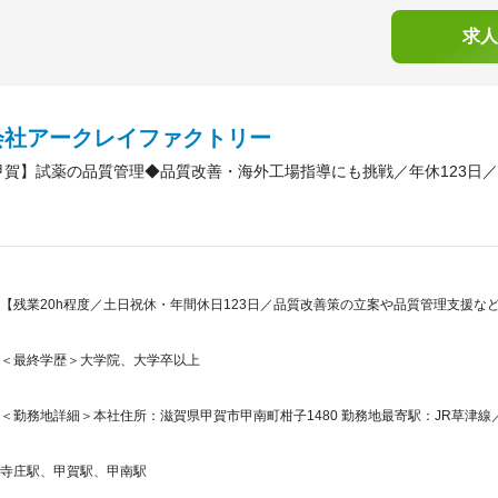
求人
会社アークレイファクトリー
甲賀】試薬の品質管理◆品質改善・海外工場指導にも挑戦／年休123日／
【残業20h程度／土日祝休・年間休日123日／品質改善策の立案や品質管理支援
＜最終学歴＞大学院、大学卒以上
＜勤務地詳細＞本社住所：滋賀県甲賀市甲南町柑子1480 勤務地最寄駅：JR草津線／
寺庄駅、甲賀駅、甲南駅