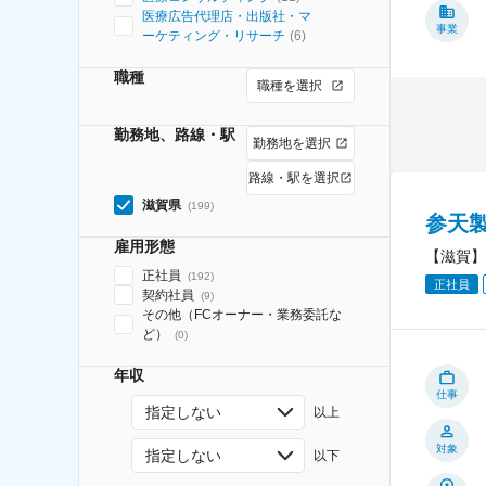
医療広告代理店・出版社・マ
事業
ーケティング・リサーチ
(
6
)
職種
職種を選択
勤務地、路線・駅
勤務地を選択
路線・駅を選択
滋賀県
(
199
)
参天
雇用形態
【滋賀】
正社員
(
192
)
正社員
契約社員
(
9
)
その他（FCオーナー・業務委託な
ど）
(
0
)
年収
仕事
指定しない
以上
対象
指定しない
以下