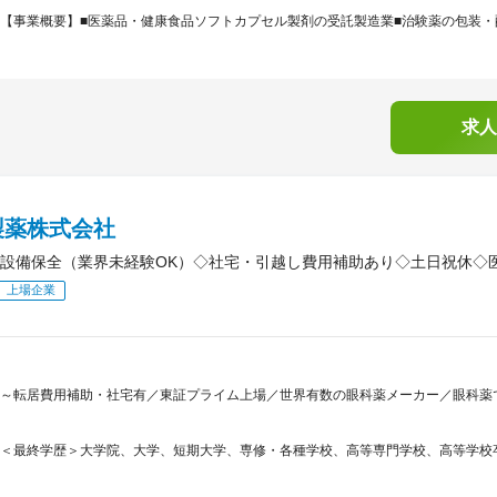
【事業概要】■医薬品・健康食品ソフトカプセル製剤の受託製造業■治験薬の包装・配
求人
製薬株式会社
設備保全（業界未経験OK）◇社宅・引越し費用補助あり◇土日祝休◇
上場企業
～転居費用補助・社宅有／東証プライム上場／世界有数の眼科薬メーカー／眼科薬で
＜最終学歴＞大学院、大学、短期大学、専修・各種学校、高等専門学校、高等学校