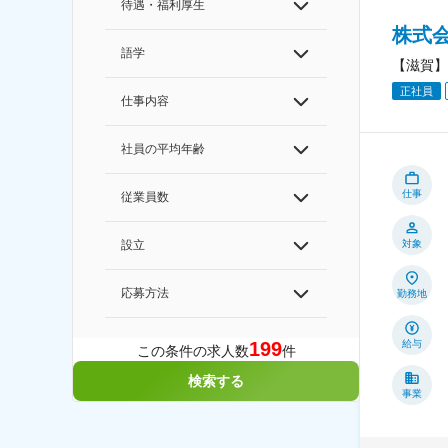
待遇・福利厚生
株式
語学
【滋賀】
正社員
仕事内容
社員の平均年齢
仕事
従業員数
対象
設立
応募方法
勤務地
給与
199
この条件の求人数
件
検索する
事業