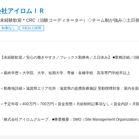
会社アイロムＩＲ
未経験歓迎＊CRC（治験コーディネーター）◇チーム制が強み◇土日
転勤なし
5名以上採用
【未経験歓迎／安心の働きやすさ／フレックス勤務有／土日休み】 ■業務詳細／治験
＜最終学歴＞大学院、大学、短期大学、専修・各種学校、高等専門学校卒以上
＜勤務地詳細＞滋賀県エリア住所：滋賀県の提携医療施設 受動喫煙対策：屋内全
＜予定年収＞400万円～700万円＜賃金形態＞月給制特記事項なし＜賃金内訳＞月額（基本
「株式会社アイロムグループ」■事業概要：SMO（Site Management Organization