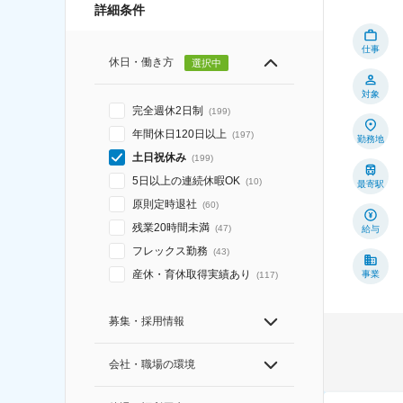
詳細条件
仕事
休日・働き方
選択中
対象
完全週休2日制
(
199
)
年間休日120日以上
(
197
)
勤務地
土日祝休み
(
199
)
5日以上の連続休暇OK
(
10
)
最寄駅
原則定時退社
(
60
)
残業20時間未満
(
47
)
給与
フレックス勤務
(
43
)
産休・育休取得実績あり
事業
(
117
)
募集・採用情報
会社・職場の環境