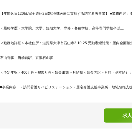
【年間休日120日/完全週休2日制/地域医療に貢献する訪問看護事業】 ■業務内容
＜最終学歴＞大学院、大学、短期大学、専修・各種学校、高等専門学校卒以上
＜勤務地詳細＞本社住所：滋賀県大津市石山寺3-10-25 受動喫煙対策：屋内全面
石山寺駅、唐橋前駅、京阪石山駅
＜予定年収＞400万円～600万円＜賃金形態＞月給制＜賃金内訳＞月額（基本給）：285,0
■事業内容：・訪問看護リハビリステーション・居宅介護支援事業所・地域包括支援セ
求人