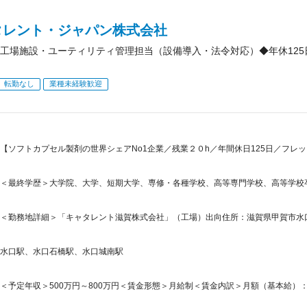
タレント・ジャパン株式会社
工場施設・ユーティリティ管理担当（設備導入・法令対応）◆年休12
転勤なし
業種未経験歓迎
【ソフトカプセル製剤の世界シェアNo1企業／残業２０h／年間休日125日／フレ
＜最終学歴＞大学院、大学、短期大学、専修・各種学校、高等専門学校、高等学校
＜勤務地詳細＞「キャタレント滋賀株式会社」（工場）出向住所：滋賀県甲賀市水口町
水口駅、水口石橋駅、水口城南駅
＜予定年収＞500万円～800万円＜賃金形態＞月給制＜賃金内訳＞月額（基本給）：350,0