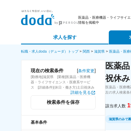
医薬品・医療機器・ライフサイエ
情報を掲載中
求人を探す
詳細条件から探す
エージェ
転職・求人doda（デューダ）トップ
関西
滋賀県
医薬品・医療
医薬品
新着求人から探す
スカウト
[
]
現在の検索条件
条件変更
祝休み
[勤務地]滋賀県 [業種]医薬品・医療機
求人特集から探す
パートナ
器・ライフサイエンス・医療系サービ
医薬品・医療機
ス [詳細条件](休日・働き方)土日祝休み
詳細を見る
左の求人検索条
検索条件を保存
1
該当求人数
滋賀県のみで
基本条件