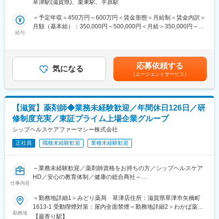
草津駅(滋賀県)、栗東駅、手原駅
【変更の範囲：会社の定める業務】
＜予定年収＞450万円～600万円＜賃金形態＞月給制＜賃金内訳＞
■ミッション：
月額（基本給）：350,000円～500,000円＜月給＞350,000円～
高齢者介護は下火の状態であり、他社から店を承継してほしいと
給与
500,000円＜昇給有無＞有＜残業手当＞有＜給与補足＞※予定年収
依頼があるため(Ｍ＆Ａ仲介経由)、高齢者介護の改善を行い、利益
はあくまでも目安の金額であり、年齢やスキルに応じて上下する
創出すること
可能性があります。・年2回（7月・12月）に賞与を支給しま
す。・特に成果を上げた方には10月に決算賞与を支給します。賃
応募依頼する
■組織構成：
気になる
金はあくまでも目安の金額であり、選考を通じて上下する可能性
（エージェントサービス）
社長(34歳)⇒事業部長2名(31歳・40歳)⇒マネージャー(本ポジシ
があります。月給(月額)は固定手当を含めた表記です。
ョン)⇒施設管理者⇒メンバークラス
■就業場所：
【滋賀】薬剤師◆業務未経験歓迎／年間休日126日／研
下記事業所のうち、高齢者介護に関わるいずれかの事業所に配属
修制度充実／東証プライム上場企業グループ
される可能性もあります。
・ケアプランセンター向日葵
シップヘルスケアファーマシー株式会社
・ライフケア向日葵
正社員
職種未経験歓迎
業種未経験歓迎
・ライフスペース向日葵
・ビストロ向日葵
・共生型デイサービス向日葵
～業務未経験歓迎／薬剤師資格をお持ちの方／シップヘルスケア
・共生型デイサービス芽ばえ
HD／安心の教育体制／健康の総合商社～
・ヘルス&フィットネス シェイクハンズ
仕事内容
・就労継続支援B型Shake Hands
■仕事内容：
＜勤務地詳細1＞みどり薬局 草津店住所：滋賀県草津市矢橋町
・就労移行支援Shake Hands
処方監査、調剤、服薬支援、薬歴管理、在宅業務、OTC販売など
1613-1 受動喫煙対策：屋内全面禁煙＜勤務地詳細2＞わかば薬
・就労継続支援B型Shake Hands・京都大宮
勤務地
局 神崎店住所：滋賀県東近江市五個荘清水鼻町126-1 受動喫煙
【最寄り駅】