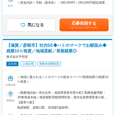
・顧客要望のヒアリング、製品提案
＜賃金内訳＞月額（基本給）：180,000円～280,000円固定残業手
OJTを行い、より実践的なノウハウを身につけて頂きます。熟練
・見積もり作成
給与
当/月：40,000円～70,000円（固定残業時間33時間0分/月）超過し
のSEも在籍しており、ベースとなる知識をお持ちであれば経験を
・製品導入後の定期的なアフターフォロー
た時間外労働の残業手当は追加支給＜月給＞220,000円～350,000
積みながら就業いただける環境です。
・新規訪問（全体の約1～2割です。）
円（一律手当を含む）＜昇給有無＞有＜残業手当＞有＜給与補足
＞※給与詳細は、年齢・スキルを考慮し決定します。■昇給：年1
■配属先構成：
応募依頼する
当社は最新のIoT技術に注力しており、これまで人の手でアナログ
気になる
回■賞与：年2回年収420万円／30歳 経験5年年収500万円／32歳
男性12名・女性2名（50代1名、40代6名、30代5名、20代2名）
（エージェントサービス）
に行われていた薬剤管理を、全自動で管理、調整、計測、分包ま
経験7年賃金はあくまでも目安の金額であり、選考を通じて上下す
で構成されています。円滑なコミュニケーションをとりながら業
で対応可能にしました。当社の製品やシステムが、24時間止めて
る可能性があります。月給(月額)は固定手当を含めた表記です。
務を進めています。
はならない医療現場の安心安全や、医療従事者の負担軽減に大き
く貢献しています。
■就業環境：
【滋賀／彦根市】社内SE◆ハトのマークでお馴染み◆
・ワークライフバランスに力を入れており、残業時間は月10～20
残業10ｈ程度／地域貢献／長期就業◎
■当社営業の魅力
時間程度、年休消化率は平均80％程度です。育児休暇は女性はも
・調剤というニッチな分野で、業界トップクラスのシェアを誇る
株式会社平和堂
ちろん男性の取得実績もございます。
製品が多数あります。寡占市場だからこそ、競合製品を使ってい
・また2019年度より健康経営にも力を入れており、社内に推進事
正社員
上場企業
業種未経験歓迎
る顧客からいかにシェアを獲得するか、試行錯誤する面白さがあ
務局を設置、従業員の健康増進とそれに関連する職場環境や制度
ります。
の改善に取り組んでいます。
・医師や薬局長など、その分野を専門とする顧客に製品を販売す
＜地域に愛されるハトのマークの総合スーパー/長期就業◎/残業10
るためには、自社製品だけでなく機械やIT、医療業界の動向も含
変更の範囲：会社の定める業務
ｈ程度＞
めた高度な知識と提案力が必要であり、大きくスキルアップでき
仕事内容
ます。
いきなり全てではなく、ご経験に応じて業務をお任せしますので
＜勤務地詳細＞本社住所：滋賀県彦根市西今町1 勤務地最寄駅：
・当社の営業に決まったマニュアルはなく、自分なりの創意工夫
ご安心ください。
JR東海道本線／南彦根駅受動喫煙対策：屋内全面禁煙変更の範
が重要です。また個人だけでなく、拠点単位での表彰制度もあ
勤務地
囲：会社の定める事業所
り、営業所一丸で取り組む環境も魅力です。
【最寄り駅】
■業務詳細：
南彦根駅、彦根口駅、高宮駅(滋賀県)
・各部への要件ヒアリング
■研修制度
・社内ポータルシステムの設計開発(PHP、JavaScript、java、