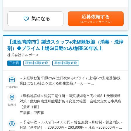
■業務詳細：
2回■昇給：年1回（4月）賃金はあくまでも目安の金額であり、選
＜調合＞
考を通じて上下する可能性があります。月給(月額)は固定手当を含
・原料の計量や投入作業
めた表記です。
応募依頼する
・洗浄剤や石鹸液の調合作業
気になる
（エージェントサービス）
＜充填＞
・調合後の製品の充填、ラベル貼付、箱詰め作業
＜その他＞
・製品チェックや品質確認
【滋賀/湖南市】製造スタッフ※未経験歓迎（消毒・洗浄
・製造設備の洗浄、点検作業
剤）◆プライム上場G/日勤のみ/創業50年以上
入社後は原料の計量や機械操作、品質確認など基礎業務からスタ
株式会社アルボース
ートし、先輩社員のサポートを受けながら徐々に担当領域を広げ
正社員
職種未経験歓迎
業種未経験歓迎
ていただきます。将来的には管理職としてキャリアアップするこ
とが可能です。
～未経験歓迎/日勤のみ/土日祝休み/プライム上場Gの安定基盤/残
■環境：
業ほぼなし/社会を支える衛生製品メーカー～
20代～30代の若手社員が多く活躍しており、異業種からの転職者
仕事内容
や製造未経験者も多数在籍しています。先輩社員が丁寧に指導す
＜勤務地詳細＞滋賀工場住所：滋賀県湖南市高松町8-1 受動喫煙
る育成体制が整っています。
■業務内容：
対策：敷地内喫煙可能場所あり変更の範囲：会社の定める事業所
協力しながら生産を進めるチームワーク重視の職場で、分からな
学校や病院、官公庁、食品工場などで使用されるハンドソープや
勤務地
いことも相談しやすい環境です。
【最寄り駅】
業務用洗浄剤、消毒剤の製造業務をお任せします。主な業務は製
三雲駅、甲西駅
品の調合や充填作業となり、製造未経験の方でも一から学べる環
■働き方：
境です。
＜予定年収＞350万円～450万円＜賃金形態＞月給制＜賃金内訳＞
・勤務時間は8:30～17:00の日勤のみ。夜勤や交替勤務はなく、生
月額（基本給）：209,000円～263,800円＜月給＞209,000円～
活リズムを安定させながら働くことができます。
■業務詳細：