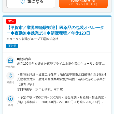
気になる
り、選考を通じて上下する可能性があります。月給(月額)は固定手
販売商品の選定、価格、陳列方法、商品の組み合わせ、演出の仕
（エージェントサービス）
■業務詳細
当を含めた表記です。
方…時にはバイヤーと相談して商品を仕入れることもあります。
・医薬品の製造業務（製剤に係る造粒・打錠・検査、コーティン
グ等のいずれか）をお任せ致します。
【各ホームページ情報】
・滋賀工場は錠剤・顆粒・点鼻等の製剤・包装を行っています。
NEW
■先輩社員の声
・製造業務には変更管理、逸脱管理、文書管理、バリデーショ
【甲賀市／業界未経験歓迎】医薬品の包装オペレータ
https://career.heiwado-recruit.jp/people/
ン、教育訓練等が含まれます。
■公式YouTube（平和堂特命GM、西川貴教さん！）
ー◆夜勤無◆残業15H◆清潔環境／年休123日
https://www.youtube.com/@HEIWADO810
■組織構成
キョーリン製薬グループ工場株式会社
製剤課は複数のメンバーで構成されており、正社員・契約社員・
変更の範囲：会社の定める業務
正社員
派遣スタッフが連携して業務を進めています。
■業務の魅力
■職務内容
上場グループの安定基盤で、専門性を磨きながら医薬品の品質確
創立100周年を迎えた東証プライム上場企業のキョーリン製薬グ
保や最新技術に携われます。
仕事内容
ループの生産機能の中核として医薬品の製造受託、試験を運営し
ています。GMPの高度化を進め、グローバルな基準をクリアした
■教育体制
＜勤務地詳細＞滋賀工場住所：滋賀県甲賀市水口町笹が丘1番地4
生産体制を徹底。
OJTや研修制度が整っており、段階的にキャッチアップできる体
受動喫煙対策：敷地内全面禁煙変更の範囲：会社の定める事業所
残業15時間程度／食堂あり
勤務地
制です。
【最寄り駅】
水口城南駅、水口石橋駅、水口駅
■業務概要
■就業環境
当社滋賀工場にて、医薬品の包装および検査オペレーションを中
異物の徹底管理、５Sの管理、整理整頓、清潔な環境が整ってお
＜予定年収＞350万円～500万円＜賃金形態＞月給制＜賃金内訳＞
心とした包装業務を担当いただきます。錠剤・顆粒・点鼻など多
り、重い物の運搬も発生しないため女性もご活躍頂いています。
月額（基本給）：200,000円～270,000円＜月給＞200,000円～
様な製剤の包装工程に携わり、製造現場の品質・安全・効率向上
給与
休憩室や給湯室も完備しており安心してご就業頂けます。
270,000円＜昇給有無＞有＜残業手当＞有＜給与補足＞※目安の年
に貢献いただくポジションです。シフト勤務体制にて、安定した
収であり、選考を通じて上下する可能性がございます。※能力・経