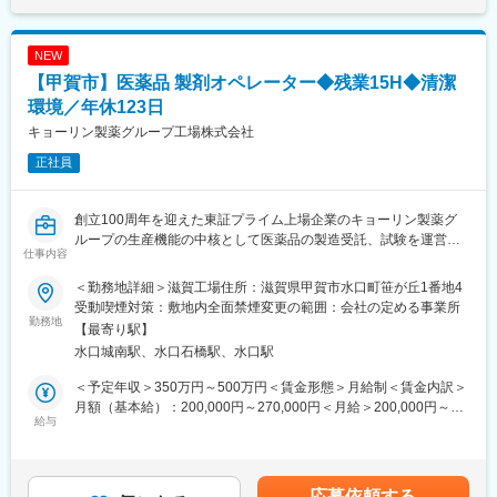
ションへご応募をされた方の再応募は不可となります。
する可能性があります。月給(月額)は固定手当を含めた表記です。
ッフが主導でお店作りをしています。
変更の範囲：当社業務全般
NEW
■キャリアステップ：＼頑張りが評価される／
売場担当⇒主任（売場責任者）へとステップアップ。入社半年～1
【甲賀市】医薬品 製剤オペレーター◆残業15H◆清潔
年で責任者へ昇格する者もおり年齢・社歴は関係ありません。意
環境／年休123日
欲がある方であれば店長、バイヤー本部スタッフなどへのキャリ
キョーリン製薬グループ工場株式会社
アアップも可能です！
正社員
■社風：
全従業員の幸せを追求するとともに、お客様と地域社会に貢献し
続ける企業を目指しているため、従業員のワークライフバランス
創立100周年を迎えた東証プライム上場企業のキョーリン製薬グ
の充実を大切に考えております。
ループの生産機能の中核として医薬品の製造受託、試験を運営し
仕事内容
ています。GMPの高度化を進め、グローバルな基準をクリアした
■はたらき方 ＼プライベートの時間も十分確保！／
生産体制を徹底。
＜勤務地詳細＞滋賀工場住所：滋賀県甲賀市水口町笹が丘1番地4
AI発注システムなどで業務を効率化しており、残業は月平均15.5
残業15時間程度／食堂あり
受動喫煙対策：敷地内全面禁煙変更の範囲：会社の定める事業所
時間。
勤務地
【最寄り駅】
希望休も通りやすく、月数回の土日休みもOK。心身ともにゆとり
■業務概要
水口城南駅、水口石橋駅、水口駅
を持って働けます。
当社滋賀工場にて、医薬品製造の製剤工程のオペレーションを担
選べる連休取得制度があり、年2回6連休・年3回4連休・年1回12
当いただきます。錠剤・顆粒・点鼻製剤といった医薬品の製造工
＜予定年収＞350万円～500万円＜賃金形態＞月給制＜賃金内訳＞
連休から選べます。趣味も存分に楽しむことが可能です！
程において、造粒、打錠、検査、コーティングなどのいずれかの
月額（基本給）：200,000円～270,000円＜月給＞200,000円～
業務をお任せします。高品質な医薬品を安定的に供給するため、
給与
270,000円＜昇給有無＞有＜残業手当＞有＜給与補足＞※目安の年
【当社のお店作りの秘密】
GMP（医薬品の製造管理及び品質管理の基準）に基づいた業務運
収であり、選考を通じて上下する可能性がございます。※能力・経
当社では売場スタッフが主導でお店作りをしています。何故な
営を行い、製造力強化に貢献いただくポジションです。業務はシ
験等を考慮の上、同社規定により優遇昇給・賞与：昇給1回（7
ら、お客様の声をたくさん聞き、お客様の一番そばにいるのは売
フト勤務となります。
月）、賞与年2回（7月・12月）賃金はあくまでも目安の金額であ
応募依頼する
場スタッフだからです。