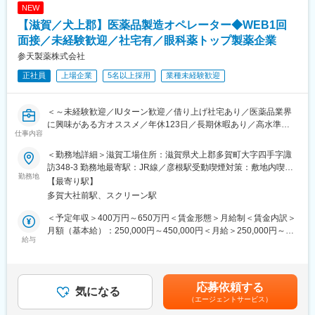
NEW
【滋賀／犬上郡】医薬品製造オペレーター◆WEB1回
面接／未経験歓迎／社宅有／眼科薬トップ製薬企業
参天製薬株式会社
正社員
上場企業
5名以上採用
業種未経験歓迎
＜～未経験歓迎／IUターン歓迎／借り上げ社宅あり／医薬品業界
に興味がある方オススメ／年休123日／長期休暇あり／高水準の
仕事内容
給与～＞
眼科薬トップ製薬企業である同社にて製造オペレーターとしてご
＜勤務地詳細＞滋賀工場住所：滋賀県犬上郡多賀町大字四手字諏
活躍頂ける方を募集致します。
訪348-3 勤務地最寄駅：JR線／彦根駅受動喫煙対策：敷地内喫煙
※借り上げ社宅制度がある為、他都道府県からのご応募も歓迎致し
勤務地
可能場所あり変更の範囲：会社の定める事業所
【最寄り駅】
ます。
多賀大社前駅、スクリーン駅
■業務内容：
＜予定年収＞400万円～650万円＜賃金形態＞月給制＜賃金内訳＞
医薬品の製造業務で、点眼薬の調剤・充填・検査・包装・準備作
月額（基本給）：250,000円～450,000円＜月給＞250,000円～
業等、生産設備のオペレーションを担当していただきます。
給与
450,000円＜昇給有無＞有＜残業手当＞有＜給与補足＞※年収は借
※クリーンルームでの作業のため、消毒用として頻繁にアルコール
上げ社宅企業負担分込みで算出しております。(適用可否は企業規
を使用します。作業中は、ゴム手袋を使用します。
定あり)※22時～5時については、深夜割増25％上乗せ／交代勤務
手当は月約2万円～3万円・賞与 年1回支給・基本給改定 年1回
応募依頼する
■評価制度：
気になる
（4月）賃金はあくまでも目安の金額であり、選考を通じて上下す
（エージェントサービス）
・各部門における成果を重視するとともに、当社の従業員として
る可能性があります。月給(月額)は固定手当を含めた表記です。
求められる発揮行動により決定します。