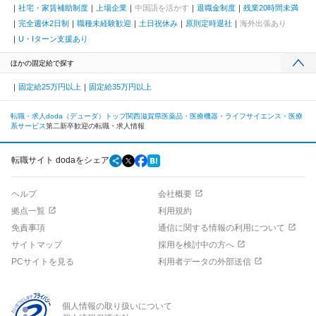
社宅・家賃補助制度
上場企業
中国語を活かす
退職金制度
残業20時間未満
完全週休2日制
職種未経験歓迎
土日祝休み
原則定時退社
海外出張あり
U・Iターン支援あり
ほかの固定給で探す
固定給25万円以上
固定給35万円以上
転職・求人doda（デューダ）トップ
関西
滋賀県
医薬品・医療機器・ライフサイエンス・医療
系サービス
第二新卒歓迎の転職・求人情報
転職サイト dodaをシェア
ヘルプ
会社概要
拠点一覧
利用規約
免責事項
通信に関する情報の利用について
サイトマップ
採用を検討中の方へ
PCサイトを見る
利用者データの外部送信
個人情報の取り扱いについて