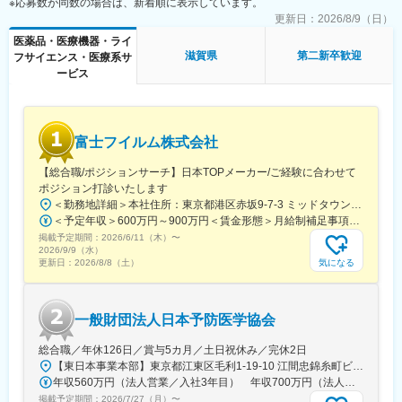
※応募数が同数の場合は、新着順に表示しています。
更新日：
2026/8/9（日）
【同社の魅力】
医薬品・医療機器・ライ
◆医療業界に貢献：
滋賀県
第二新卒歓迎
フサイエンス・医療系サ
最新のIoT技術に注力しており、これまで人の手でアナログに行わ
ービス
れていた薬剤管理を、全自動で管理、調整、計測、分包まで対応
可能にしました。当社の製品やシステムが、24時間止めてはなら
ない医療現場の安心安全や、医療従事者の負担軽減に大きく貢献
しています。
富士フイルム株式会社
◆高いシェアを持つ製品：
調剤というニッチな分野で、業界トップクラスのシェアを誇る製
【総合職/ポジションサーチ】日本TOPメーカー/ご経験に合わせて
品が多数あります。寡占市場だからこそ、競合製品を使っている
ポジション打診いたします
顧客からいかにシェアを獲得するか試行錯誤する面白さがありま
＜勤務地詳細＞本社住所：東京都港区赤坂9-7-3 ミッドタウン・ウェスト勤務地最寄駅：東京メトロ日比谷線／都営大江戸線／六本木駅受動喫煙対策：敷地内全面禁煙
す。
＜予定年収＞600万円～900万円＜賃金形態＞月給制補足事項なし＜賃金内訳＞月額（基本給）：300,000円～500,000円＜月給＞300,000円～500,000円＜昇給有無＞有＜残業手当＞有賃金はあくまでも目安の金額であり、選考を通じて上下する可能性があります。月給(月額)は固定手当を含めた表記です。
掲載予定期間：
変更の範囲：会社の定める業務
2026/6/11（木）
〜
2026/9/9（水）
気になる
更新日：
2026/8/8（土）
一般財団法人日本予防医学協会
総合職／年休126日／賞与5カ月／土日祝休み／完休2日
【東日本事業本部】東京都江東区毛利1-19-10 江間忠錦糸町ビル※訪問先からの直行直帰が可能です！＜アクセス＞・JR総武線（快速・各駅停車）／東京メトロ半蔵門線 錦糸町駅より徒歩5分・東京メトロ半蔵門線／都営新宿線 住吉駅より徒歩5分※受動喫煙対策:屋内全面禁煙
年収560万円（法人営業／入社3年目） 年収700万円（法人営業・チームリーダー／入社5年目）
掲載予定期間：
2026/7/27（月）
〜