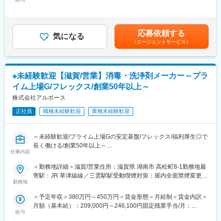
安心してご就業頂けます。
300,200円＜昇給有無＞有＜残業手当＞有＜給与補足＞■賞与：年
※面接は1名ずつ行います。待ち時間や選考順番が前後する可能性
2回■昇給：年1回（4月）賃金はあくまでも目安の金額であり、選
がございます。
年間休日123日以上、残業は月平均15時間程度。ワークライフバ
考を通じて上下する可能性があります。月給(月額)は固定手当を含
※面接通過者に対し、後日適正検査を実施することがあります。
ランスも重視した働きやすい環境です。
めた表記です。
応募依頼する
------------------------------------------------------------
気になる
（エージェントサービス）
■想定されるキャリアパス
★選考会後の流れ
現場経験を積み、将来的にはリーダーや管理職へキャリアアップ
1週間程度で合否を人材紹介会社を通じてご案内いたします。
も可能です。
面接回数は選考会の1回を予定しておりますが、場合によって2回
※未経験歓迎【滋賀/営業】消毒・洗浄剤メーカー～プラ
となる可能性があります。
■企業の特徴/魅力
イム上場G/フレックス/創業50年以上～
当社は東証プライム上場のグループ企業として、医薬品製造の受
■業務内容：
株式会社アルボース
託製造に特化。安定した経営基盤と最先端の設備環境が強みで
学校や病院、官公庁、食品工場などで使用されるハンドソープや
す。
正社員
職種未経験歓迎
業種未経験歓迎
業務用洗浄剤、消毒剤の製造業務をお任せします。主な業務は製
品の調合や充填作業ですが、製造ラインの管理や簡単なメンテナ
■社員インタビューページもご覧ください！
ンスもお任せします。
https://www.kyorin-gfc.co.jp/recruit/recruit-interview04/
～未経験歓迎/プライム上場Gの安定基盤/フレックス/福利厚生◎で
長く働ける/創業50年以上～
■業務詳細：
変更の範囲：会社の定める業務
仕事内容
＜調合＞
■業務内容：
＜勤務地詳細＞滋賀/営業住所：滋賀県 湖南市 高松町8-1勤務地最
・原料の計量や投入作業
手洗石鹸液、除菌、洗浄剤を商材としたスーパーマーケットや学
寄駅：JR 草津線線／三雲駅駅受動喫煙対策：屋内全面禁煙変更の
・洗浄剤や石鹸液の調合作業
校、官公庁、病院等への営業です。
勤務地
範囲：会社の定める事業所
＜充填＞
ルート営業が中心ですが、代理店との同行にて新規商談も行いま
・調合後の製品の充填、ラベル貼付、箱詰め作業
＜予定年収＞380万円～450万円＜賃金形態＞月給制＜賃金内訳＞
す。
＜その他＞
月額（基本給）：209,000円～246,100円固定残業手当/月：
単に物を売るのではなく、顧客ニーズを引き出す戦略的な営業で
・製品チェックや品質確認
給与
30,000円（固定残業時間20時間0分/月～10時間0分/月）超過した
す。