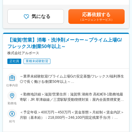
・製造設備の洗浄、点検作業
時間外労働の残業手当は追加支給＜月給＞239,000円～276,100円
（一律手当を含む）＜昇給有無＞有＜残業手当＞有＜給与補足＞■
■業務の特徴：
入社後は原料の計量や機械操作、品質確認など基礎業務からスタ
賞与：年2回■昇給：年1回（4月）賃金はあくまでも目安の金額で
営業先は大きく分けると3つあり、
応募依頼する
ートし、先輩社員のサポートを受けながら徐々に担当領域を広げ
気になる
あり、選考を通じて上下する可能性があります。月給(月額)は固定
スーパーマーケットのバックヤード、外食産業、受託給食などを
（エージェントサービス）
ていただきます。将来的には品質管理・生産技術を経験していた
手当を含めた表記です。
対象とした「食品関連分野」、
だき、管理職としてキャリアアップすることが可能です。
学校、官公庁、工場などを対象とする「一般事業所分野」、
病院、医院、医療機器メーカーを対象とする「医療関連分野」で
■特徴・魅力：
【滋賀/営業】消毒・洗浄剤メーカー～プライム上場G/
す。
◎東証プライム上場の日本精化株式会社のグループ会社として同
営業の際には社用の車・社用携帯電話を使用して頂きます。
フレックス/創業50年以上～
社は「きれいをクリエイト」をスローガンに、洗浄・殺菌・消毒
担当先は、基本的にエリア毎にわかれていますが、顧客に応じて
株式会社アルボース
など衛生に関する業務用製品と衛生管理システムを販売・提供し
エリアに関係なく担当いただくこともあります。
ています。
正社員
業種未経験歓迎
中でも「アルボース石鹸液」のシェアは業界トップクラスを誇っ
■組織風土：
ており、認知度・信頼度の高い製品ラインナップを持つ企業で
中途入社率が全体の約4割いる環境です。文理問わず未経験で入社
す。
～業界未経験歓迎/プライム上場Gの安定基盤/フレックス/福利厚生
し、活躍している方が多くいます。
◎で長く働ける/創業50年以上～
他拠点や関係各部署との連携も少なくない事や、営業としても協
変更の範囲：会社の定める業務
仕事内容
調性を重んじる社風となっています。
■業務内容：
＜勤務地詳細＞滋賀/営業住所：滋賀県 湖南市 高松町8-1勤務地最
手洗石鹸液、除菌、洗浄剤を商材としたスーパーマーケットや学
■特徴・魅力：
寄駅：JR 草津線線／三雲駅駅受動喫煙対策：屋内全面禁煙変更の
校、官公庁、病院等への営業です。
◎東証プライム上場の日本精化株式会社のグループ会社として同
勤務地
範囲：会社の定める事業所
ルート営業が中心ですが、代理店との同行にて新規商談も行いま
社は「きれいをクリエイト」をスローガンに、洗浄・殺菌・消毒
＜予定年収＞400万円～450万円＜賃金形態＞月給制＜賃金内訳＞
す。
など衛生に関する業務用製品と衛生管理システムを販売・提供し
月額（基本給）：218,000円～246,100円固定残業手当/月：
単に物を売るのではなく、顧客ニーズを引き出す戦略的な営業で
ています。
給与
30,000円（固定残業時間20時間0分/月～10時間0分/月）超過した
す。
中でも「アルボース石鹸液」のシェアは業界トップクラスを誇っ
時間外労働の残業手当は追加支給＜月給＞248,000円～276,100円
ており、認知度・信頼度の高い製品ラインナップを持つ企業で