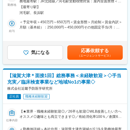
務地最寄駅：JR北陸線／河毛駅受動喫煙対策：屋内全面禁煙＜勤
・当社の社員が転職活動をしなくていい環境を作る。そんな思い
・訪問薬剤管理指導／居宅療養管理指導
勤務地
務地詳細2＞ほたるの薬局上坂住所：滋賀県長浜市東上坂町１０１
から、様々な福利厚生や待遇をご用意しています。仕事もプライ
【最寄り駅】
※エリア：長浜市及び、米原市一部。1日4～5件訪問。
０－２ 勤務地最寄駅：JR北陸線線／長浜駅駅受動喫煙対策：屋内
ベートも充実できる環境を作った結果、新卒3年定着率95.5％とな
河毛駅、長浜駅
・一般用医薬品の販売
全面禁煙変更の範囲：会社の定める事業所
りました。
・健康、介護相談など
＜予定年収＞450万円～650万円＜賃金形態＞月給制＜賃金内訳＞
・地域住民への啓発活動（薬剤師会取り組みに参加）
月額（基本給）：250,000円～450,000円その他固定手当/月：
変更の範囲：会社の定める業務
給与
50,000円＜月給＞300,000円～500,000円＜昇給有無＞有＜残業手
■配属先：
当＞有＜給与補足＞・経験や能力によって決定■賞与：年2回 計
・ほたるの薬局上坂店：5名在籍。年齢層30代中心。男性2名、女
3.00ヶ月分（前年度実績）■昇給有■その他固定手当：薬剤師手当
性3名。
50,000円■管理薬剤師手当：30,000円賃金はあくまでも目安の金
応募依頼する
・ほたるの薬局：5名在籍。年齢層30～40代。男性2名、女性3
気になる
額であり、選考を通じて上下する可能性があります。月給(月額)は
（エージェントサービス）
名。
固定手当を含めた表記です。
■就業時間：
▼ほたるの薬局上坂店
【滋賀大津＊面接1回】総務事務＜未経験歓迎＞◇手当
（1）月～金曜日：8:30～17:00 （2）土曜：8:30～13:00
充実／臨床検査事業など地域No1の事業◇
※1ヶ月単位の変形労働時間制（1週間あたり平均労働時間40時
間）
株式会社近畿予防医学研究所
▼本社（ほたるの薬局）
正社員
職種未経験歓迎
・（1）月・火・木・金曜：9:00～18:30 （2）水曜：9:00～
17:00 （3）土曜：9:00～13:00
※1ヶ月単位の変形労働時間制（1週間あたり平均労働時間40時
【★業界・職種未経験歓迎◎／26卒も歓迎◎WLB改善したい方へ
間）
オススメ◎趣味とも両立できます◎／有給消化率100％／創業60
仕事内容
年越え／地域密着の事業を展開／マイカー通勤可】
■働き方：
＜勤務地詳細＞本社住所：滋賀県大津市湖城が丘19-9 勤務地最寄
・残業時間10ｈ程度／月