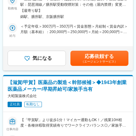
■業務内容：
駅：琵琶湖線／膳所駅受動喫煙対策：その他（屋内禁煙）変更の
・年間休日115日、土曜日は半日勤務また日祝休みでプライベー
総務部にて総務業務をお任せいたします。
勤務地
範囲：会社の定める事業所
トと仕事の両立が可能
【最寄り駅】
※入社後はまず主に〈リース業務〉〈資産・設備管理〉を担当頂き
錦駅、膳所駅、京阪膳所駅
ます。
■教育体制
＜予定年収＞300万円～350万円＜賃金形態＞月給制＜賃金内訳＞
経験豊富なスタッフが在籍していますので、未経験者やブランク
＜具体的に担当頂く業務＞
月額（基本給）：200,000円～250,000円＜月給＞200,000円～
がある方でも安心して業務に携わることができます。また、新た
・リース物件の管理（契約更新、満了対応、新規契約手続き、返
給与
250,000円＜昇給有無＞有＜残業手当＞有＜給与補足＞※応募者様
な取り組みや業務改善提案も歓迎しています。
却手配等）
のご経歴や年収を勘案して、給与を確定します。■昇給(年1回/7
・建物・設備・資産の管理およびメンテナンス手配
月)■賞与(年2回/7月、12月)平均2.79ヶ月分■役職手当：5,000円
■当社の特徴・魅力
・土地・建物に関する契約書管理
（主任）70,000円（係長）賃金はあくまでも目安の金額であり、
「ほたるの薬局」は地域密着型の調剤薬局で、在宅訪問・居宅療
応募依頼する
・各種保険契約の管理・更新手続き
気になる
選考を通じて上下する可能性があります。月給(月額)は固定手当を
養管理指導に力を入れています。地域の皆様に頼りにされる薬局
（エージェントサービス）
・健康診断の運営、福利厚生施策の実施および行政機関への報告
含めた表記です。
を目指し、スタッフ一同、日々努力しています。
・就業規則・社内規程の見直し、社内周知、行政手続き対応
・来客・電話応対、郵便物・荷物の受付および配布
変更の範囲：会社の定める業務
・備品・消耗品等の購買
【滋賀/甲賀】医薬品の製造＜幹部候補＞◆1943年創業
・社内外関係者との調整・折衝業務
医薬品メーカー/早期昇給可/家族手当有
・他月1回程度で清掃活動 等
大昭製薬株式会社
※社有車を使用し各拠点への訪問がございますので運転に抵抗がな
正社員
転勤なし
い方を歓迎いたします。
※備品搬入や荷物運搬など、一部体を動かす業務もあります。
【「甲賀駅」より徒歩1分！マイカー通勤もOK！／残業10H程
■入社後の流れ：
度・各種休暇取得実績有りでワークライフバランス◎／家族手
OJTで現場の業務を徐々に覚えていただきます。現在在籍してい
仕事内容
当・レジャー補助等の福利厚生充実／転勤無し／退職金制度有】
る女性社員も新卒入社後1年程度でメイン業務を習得していますの