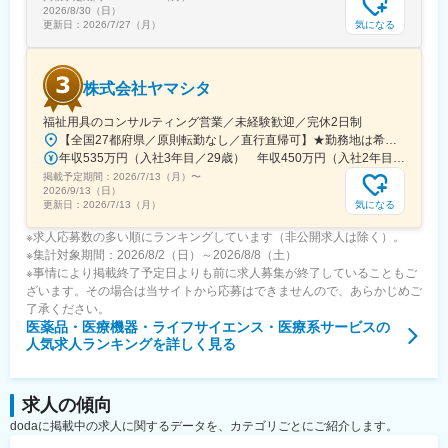
2026/8/30（日）
気になる
更新日：
2026/7/27（月）
株式会社ヤマシタ
福祉用具のコンサルティング営業／未経験歓迎／完休2日制
【全国27都府県／原則転勤なし／直行直帰可】★勤務地は希望を考慮★拠点により車通勤OK※充足状況により、ご希望の勤務地での募集が終了している場合があります。※転居を伴う転勤の有無は、半年ごとに希望を伺い、選択いただけます。■東北■・宮城県（仙台市）■関東■・東京都（東京23区など）・神奈川県（横浜市など）・埼玉県（さいたま市など）・千葉県（千葉市など）・茨城県（水戸市）・栃木県（宇都宮市／足利市）・群馬県（前橋市）■東海■・愛知県（名古屋市／豊田市／豊橋市／小牧市）・静岡県（静岡市／浜松市／沼津市／焼津市／富士市）・岐阜県（岐阜市）・三重県（四日市市）■信越・北陸■・長野県（長野市）・山梨県（甲府市）・石川県（金沢市）・富山県（富山市）・福井県（福井市）■関西■・大阪府・兵庫県（神戸市／尼崎市／姫路市）・京都府（京都市）・奈良県（奈良市／天理市）・滋賀県（大津市／彦根市）・和歌山県（和歌山市／田辺市）■中国■・広島県（広島市）・岡山県（岡山市）■四国■・香川県（高松市）■九州■・福岡県（福岡市）
年収535万円（入社3年目／29歳） 年収450万円（入社2年目／26歳）
掲載予定期間：
2026/7/13（月）
〜
2026/9/13（日）
気になる
更新日：
2026/7/13（月）
※求人応募数の多い順にランキングしています（非公開求人は除く）。
※集計対象期間：2026/8/2（日）～2026/8/8（土）
※事情により掲載終了予定日よりも前に求人募集が終了していることもご
ざいます。その場合は当サイトから応募はできませんので、あらかじめご
了承ください。
医薬品・医療機器・ライフサイエンス・医療系サービス
の
人気求人ランキングを詳しく見る
求人の傾向
dodaに掲載中の求人に関するデータを、カテゴリごとにご紹介します。