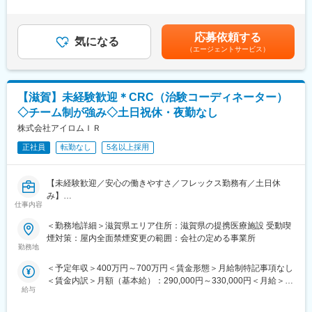
■業務詳細：
＞■前職でのご年収を鑑みて提示いたします。■賞与について：年
工場長直結で業務遂行してもらうことを想定しております。
（1）医薬品のコンサルティング販売…専門知識を生かし、医薬品
2回 年3ヶ月～4ヶ月分です。■残業手当：全額支給賃金はあくま
のＯＴＣ販売、服薬指導・相談等を行って頂きます。
でも目安の金額であり、選考を通じて上下する可能性がありま
■就業環境：
応募依頼する
（2）ドラッグ売場の管理・運営、商品の発注、メンテナンス、販
気になる
す。月給(月額)は固定手当を含めた表記です。
・部署や役職の垣根なくコミュニケーションをとりながら業務を
（エージェントサービス）
売員の方への教育・指導を行って頂きます。
遂行していただきます。一つの業務に特化せず、ご経験と意欲に
応じて幅広く様々な業務を担当いただけます。
■キャリア形成も可能：
・フレックスタイム制を導入しており非常に働きやすい環境で
店舗での販売業務を経験したのち資格制度、適性、自己申告によ
す。
【滋賀】未経験歓迎＊CRC（治験コーディネーター）
り、店長、次長、バイヤー、本部スタッフ、等がございます。
◇チーム制が強み◇土日祝休・夜勤なし
キャリアパスの流れとしては、まず店舗で販売業務を行い、販売
■当社について：
計画から労務管理まで総合的に業務を経験して頂きます。昇格に
株式会社アイロムＩＲ
・医薬品・健康食品であるソフトカプセル製剤を製造していま
は昇格試験を経て、主任の職位をお任せします。
す。
正社員
転勤なし
5名以上採用
・世界30か国で事業を展開する同社ですが、日本はアジアで唯一
■特徴：
製造・開発拠点を保有しています。
同社のショッピングセンター内に同社薬局を開局しているのは地
【未経験歓迎／安心の働きやすさ／フレックス勤務有／土日休
域住民の方の健康管理を通して、地域社会に貢献するためです。
変更の範囲：会社の定める業務
み】
例えば、レジコーナーの隣や顧客に周知されやすい位置に同社薬
仕事内容
局を開局することで地域顧客の「かかりつけのドラッグストア」
■業務詳細／治験コーディネーター（CRCって何？）
＜勤務地詳細＞滋賀県エリア住所：滋賀県の提携医療施設 受動喫
を担っています。
新しい薬や治療法が安全で効果的かどうかを確かめるための臨床
煙対策：屋内全面禁煙変更の範囲：会社の定める事業所
地域密着NO.1企業として地域の顧客ニーズ、伝統、習慣、傾向を
試験（治験）をサポートする仕事です。
勤務地
いち早くピックアップして地域と共に成長します。
＜予定年収＞400万円～700万円＜賃金形態＞月給制特記事項なし
＜具体的に＞
■教育制度・福利厚生：
＜賃金内訳＞月額（基本給）：290,000円～330,000円＜月給＞
患者さんが治験に参加する手続きを助けたり、治験中のデータを
同社では、1)個人個性の尊重、2)能力開発の促進、3)チャレンジ
給与
290,000円～330,000円＜昇給有無＞有＜残業手当＞有＜給与補足
収集・管理をします。
精神の高揚、4)コミュニケーションの向上、5)やれば報われる以
＞■昇給年1回、賞与年2回■賞与は2ヶ月（業績に応じて支給）賃
また、患者さんや医師とのコミュニケーションを取り、試験がス