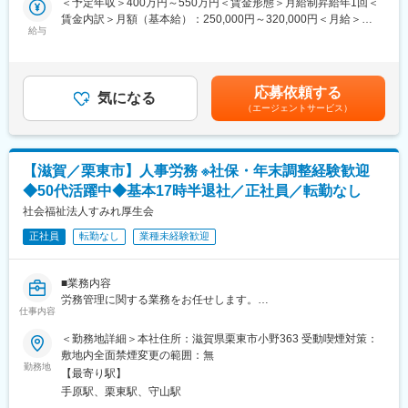
＜予定年収＞400万円～550万円＜賃金形態＞月給制昇給年1回＜
入社後まずは半年ほど拠点でOJT研修を経たのち、本社で1か月弱
pythonなど)
賃金内訳＞月額（基本給）：250,000円～320,000円＜月給＞
の研修を受けていただく予定です（研修中はホテル滞在）。契約
・社内サーバーの運用保守(windows、Linux)
給与
250,000円～320,000円＜昇給有無＞有＜残業手当＞有＜給与補足
社員からのスタートとなりますが、正社員登用にあたり試験やノ
・社内ネットワークの運用保守
＞■前職でのご年収を鑑みて提示いたします。■賞与について：年
ルマはありません。きちんと業務を行っていただければ基本的に
・IoTを利用したシステムの企画提案
2回 年3ヶ月～4ヶ月分です。■残業手当：全額支給賃金はあくま
はご自身次第で正社員となります。
・社内PC(約200台)のセットアップや障害対応
でも目安の金額であり、選考を通じて上下する可能性がありま
応募依頼する
気になる
す。月給(月額)は固定手当を含めた表記です。
■当社について
（エージェントサービス）
※各業務をパートナーベンダー様と協業体制、または、社内の内製
当社は売上高256億円、全国77拠点、従業員数570名規模を誇る調
メンバーと担って頂きます。
剤機器メーカーです。当社の調剤機器は単なる機械装置ではな
※プロジェクトの推進、品質管理、若手メンバーの育成も含め、適
く、最先端のIoTシステムと組み合わせることで調剤業務の効率化
材適所で業務にあたって頂きます。
に貢献しています。
【滋賀／栗東市】人事労務 ※社保・年末調整経験歓迎
※GoogleCloudPlatformにてPaas/Faasベースで環境を構築、拡張
1971年創業と半世紀以上歴史をもち、特に1980年代から他社に先
◆50代活躍中◆基本17時半退社／正社員／転勤なし
していきます。
駆けてスウェーデンなどヨーロッパに販売網を拡大してきまし
社会福祉法人すみれ厚生会
た。国内だけでなく、海外での売上も安定的に伸びているため経
■教育体制：
営が安定しています。
正社員
転勤なし
業種未経験歓迎
・約3年間をかけて育成する前提のため、第二新卒・若手の方も安
心してスタートできる環境です。
変更の範囲：会社の定める業務
・入社後1～2年目は、基礎から実務まで丁寧にキャッチアップ
■業務内容
し、一人立ちを目指していただきます。
労務管理に関する業務をお任せします。
・3年目以降は、業務の幅を広げながらスキルを高め、中心メンバ
仕事内容
単なるバックオフィスではなく、職員や施設運営を支える重要な
ーとしての活躍を期待しています。
ポジションとして、組織全体に貢献いただける役割です。
＜勤務地詳細＞本社住所：滋賀県栗東市小野363 受動喫煙対策：
敷地内全面禁煙変更の範囲：無
未経験領域があっても段階的に成長できるため、「これからしっ
■職務詳細
勤務地
かりキャリアを築いていきたい」という方にフィットする教育体
【最寄り駅】
・給与計算、社会保険手続き、年末調整対応等
制です。
手原駅、栗東駅、守山駅
・共済会の手続き（退職金、出産、お子様の進学給付金の手続