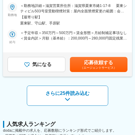
「高品質で安全性の高い製品づくり」のために、出荷前の品質確
＜勤務地詳細＞滋賀営業所住所：滋賀県栗東市綣1-17-8 栗東シ
認だけでなく、原薬受け入れ時、造粒後など製造工程の各所で品
【はじめに】
ティビル503号室受動喫煙対策：屋内全面禁煙変更の範囲：会社
質チェックを行い、最終製品が高品質となるよう、各工程の管理
当ポジションは自社販売している大型IoT製品や薬剤システムの運
勤務地
の定める事業所（リモートワーク含む）
を徹底し丁寧に製造しています。
【最寄り駅】
用～保守を担うシステムエンジニア職となっております。未経験
栗東駅、守山駅、手原駅
からチャレンジできる事に加えて、メーカー直雇用という貴重な
変更の範囲：会社の定める業務
求人となっております。IT領域へキャリアチェンジされたい方歓
＜予定年収＞350万円～500万円＜賃金形態＞月給制補足事項なし
迎しております！
＜賃金内訳＞月額（基本給）：200,000円～280,000円固定残業手
給与
当/月：40,000円～70,000円（固定残業時間33時間0分/月）超過し
【業務内容】
た時間外労働の残業手当は追加支給＜月給＞240,000円～350,000
お客様との仕様打合せや現地でのシステムカスタマイズも発生す
円（一律手当を含む）＜昇給有無＞有＜残業手当＞有＜給与補足
るため、社内でのデスクワークが6割、お客様先での業務が4割ほ
＞※給与詳細は、年齢・スキルを考慮し決定します。■昇給：年1
応募依頼する
どとなります。また、外部のITベンダーとの打ち合わせ等もある
気になる
回■賞与：年2回賃金はあくまでも目安の金額であり、選考を通じ
（エージェントサービス）
ため、関係者が多いのも当職種の特徴の一つとなります。
て上下する可能性があります。月給(月額)は固定手当を含めた表記
最初は一つの製品を担当いただきシステムと製品専門性を高めて
です。
頂きますが、経験に応じて他のシステムや対応範囲を広げて頂き
ます。
さらに25件読み込む
【ポジションの魅力】
・長期間の研修を用意しているため職種未経験＆技術的な知識が
全く無い方でも立ち上りが可能となっております。
・業界トップクラスの調剤システムやIoT製品を扱っており、業務
を通して最新の技術に触れることが可能です。
・正社員登用は前提の採用です。就業態度に問題がなければ原則
人気求人ランキング
登用となり、業界トップクラスシェアを誇る優良企業の正社員と
dodaに掲載中の求人を、応募数順にランキング形式でご紹介します。
して安定就業が可能です。（登用率98%、試験ノルマなし）