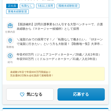
正社員
転勤なし
5名以上採用
職種未経験歓迎
業種未経験歓迎
【面談確約】訪問介護事業をけん引する大型ベンチャーで、介護
未経験から《マネージャー候補枠》として採用
仕事内容
＼滋賀のみでの採用です！／「転勤なしで働きたい」「UIターン
で滋賀に行きたい」という方も大歓迎！【勤務地一覧】大津市、
勤務地
彦根市、長浜市、近江八幡市、草津市、守山市、栗東市、甲賀
市、野洲市、湖南市、高島市、東近江市、米原市、日野町、竜王
年収450万円（ジュニアコーディネーター／28歳／入社1年目）
町、愛荘町、豊郷町、甲良町、多賀町※希望勤務地を踏まえて配属
年収550万円（ミドルコーディネーター／31歳／入社3年目）
決定します※受動喫煙対策あり＝＝＝☆将来的に全国のご希望勤務
給与
地へUIターン可能・初期費用会社負担等の移住支援あり（規定
有）・UIターン転勤希望者への年間の支援あり（規定有）☆マイ
未経験1年目で年収600万円実績あり
カー通勤手当あり（1回200円）
完全週休2日制＆会社負担で資格取得！
気になる
応募する