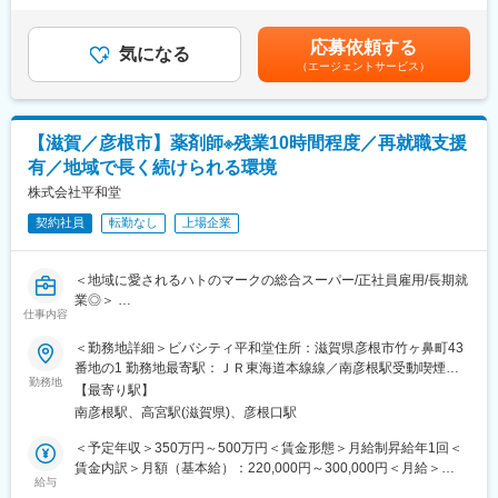
ます。
◎品質と信頼高いブランド力ある製品：生産設備は単に製品をつ
選考を通じて上下する可能性があります。月給(月額)は固定手当を
勤務地：〒528-0068 滋賀県甲賀市水口町ひのきが丘35
くるのではなく設計から製造、検査、出荷に至る各工程で優れた
含めた表記です。
応募依頼する
事業内容：治験薬（臨床試験用医薬品）の包装・ラベリング
品質を生み出すものと考え、ハード、ソフトにわたる医薬品の生
気になる
（エージェントサービス）
産管理システムであるGMP、品質管理システムの国際標準規格で
■業務概要：
あるISO9000シリーズを意識した品質管理を行なっています。
本ポジションは、工場の施設管理を効果的かつ効率的に行い、会
◎長年、学校現場や給食センター、その他スーパーマーケット市
社の要件および関連当局の規制に沿った総合的な施設サービスを
場等での手洗石鹸、洗浄剤のシェア5割以上を誇ることからその製
【滋賀／彦根市】薬剤師※残業10時間程度／再就職支援
提供する役割を担います。施設設備およびユーティリティに関す
品力の高さを伺うことができます。
有／地域で長く続けられる環境
る経験を活かして、トラブルシューティングや最適化を実施しま
す。
株式会社平和堂
変更の範囲：会社の定める業務
契約社員
転勤なし
上場企業
■詳細な業務内容：
・施設、ユーティリティ、バリデーション、継続的改善などの業
務をリードし、調整・指示・レビュー
＜地域に愛されるハトのマークの総合スーパー/正社員雇用/長期就
・施設サイトマスタープランおよび各種図面変更を作成・更新
業◎＞
・主要施設設備の導入に関する仕様策定およびコスト見積り
仕事内容
・法令遵守に関する施設代表として対応
■担当業務：主として医薬品のＯＴＣ販売、売場業務等を担当して
＜勤務地詳細＞ビバシティ平和堂住所：滋賀県彦根市竹ヶ鼻町43
・施設改修に必要な許認可を取得
頂きます。接客・カウンセリングからゆくゆくは売り場づくりや
番地の1 勤務地最寄駅：ＪＲ東海道本線線／南彦根駅受動喫煙対
・バリデーション活動全般を主導
販売計画作成、マネジメント（労務・商品・数値管理）も担って
勤務地
策：敷地内全面禁煙変更の範囲：会社の定める事業所
・サイト全体の施設施策を立案・実行
【最寄り駅】
頂きます。
・各種プロジェクトを調整し、優先順位を管理
南彦根駅、高宮駅(滋賀県)、彦根口駅
・設計レビュー、FAT、技術検討などで専門性を提供
■売り場スタッフの人数は３～4名で、６～7名でシフトを回しま
＜予定年収＞350万円～500万円＜賃金形態＞月給制昇給年1回＜
・エンジニアの育成および年間評価へのフィードバック
す。
賃金内訳＞月額（基本給）：220,000円～300,000円＜月給＞
給与
220,000円～300,000円＜昇給有無＞有＜残業手当＞有＜給与補足
■組織体制：