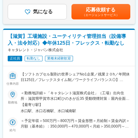
（一律手当を含む）＜昇給有無＞有＜残業手当＞有＜給与補足＞■
■業務の特徴：
す。
賞与：年2回■昇給：年1回（4月）賃金はあくまでも目安の金額で
営業先は大きく分けると3つあり、
◎品質と信頼高いブランド力ある製品：生産設備は単に製品をつ
応募依頼する
気になる
あり、選考を通じて上下する可能性があります。月給(月額)は固定
スーパーマーケットのバックヤード、外食産業、受託給食などを
くるのではなく設計から製造、検査、出荷に至る各工程で優れた
（エージェントサービス）
手当を含めた表記です。
対象とした「食品関連分野」、
品質を生み出すものと考え、ハード、ソフトにわたる医薬品の生
学校、官公庁、工場などを対象とする「一般事業所分野」、
産管理システムであるGMP、品質管理システムの国際標準規格で
病院、医院、医療機器メーカーを対象とする「医療関連分野」で
あるISO9000シリーズを意識した品質管理を行なっています。
【滋賀】工場施設・ユーティリティ管理担当（設備導
す。
◎長年、学校現場や給食センター、その他スーパーマーケット市
営業の際には社用の車・社用携帯電話を使用して頂きます。
場等での手洗石鹸、洗浄剤のシェア5割以上を誇ることからその製
入・法令対応）◆年休125日・フレックス・転勤なし
担当先は、基本的にエリア毎にわかれていますが、顧客に応じて
品力の高さを伺うことができます。
キャタレント・ジャパン株式会社
エリアに関係なく担当いただくこともあります。
正社員
転勤なし
業種未経験歓迎
変更の範囲：会社の定める業務
■組織風土：
中途入社率が全体の約4割いる環境です。文理問わず未経験で入社
【ソフトカプセル製剤の世界シェアNo1企業／残業２０h／年間休
し、活躍している方が多くいます。
日125日／フレックスタイム制／ワークライフバランス◎】
他拠点や関係各部署との連携も少なくない事や、営業としても協
仕事内容
調性を重んじる社風となっています。
★当社のポイント★
＜勤務地詳細＞「キャタレント滋賀株式会社」（工場）出向住
・グローバルにて80％以上のシェアを誇るソフトカプセル製剤の
■特徴・魅力：
所：滋賀県甲賀市水口町ひのきが丘35 受動喫煙対策：屋内全面禁
製造メーカー！
◎東証プライム上場の日本精化株式会社のグループ会社として同
勤務地
煙変更の範囲：会社の定める事業所
【最寄り駅】
・外資ながらも、落ち着いた社風です
社は「きれいをクリエイト」をスローガンに、洗浄・殺菌・消毒
水口駅、水口石橋駅、水口城南駅
・治験薬の梱包ラベリングのビジネスで、社員数も右肩上がりに
など衛生に関する業務用製品と衛生管理システムを販売・提供し
増員中！
ています。
＜予定年収＞500万円～800万円＜賃金形態＞月給制＜賃金内訳＞
中でも「アルボース石鹸液」のシェアは業界トップクラスを誇っ
月額（基本給）：350,000円～470,000円＜月給＞350,000円～
【雇用元】
ており、認知度・信頼度の高い製品ラインナップを持つ企業で
給与
470,000円＜昇給有無＞有＜残業手当＞有＜給与補足＞ご経験・
グループ会社「キャタレント滋賀株式会社」への在籍出向となり
す。
スキルよって変動します。賃金はあくまでも目安の金額であり、