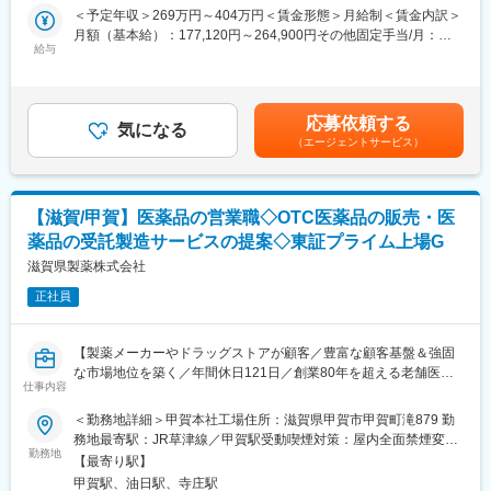
き）
＜予定年収＞269万円～404万円＜賃金形態＞月給制＜賃金内訳＞
■はたらき方：
・職員との連絡調整
月額（基本給）：177,120円～264,900円その他固定手当/月：
最大12連休の取得が可能で、旅行を楽しむスタッフも多いとか！
・電話対応・受付業務
給与
1,000円＜月給＞178,120円～265,900円＜昇給有無＞有＜残業手
ワークライフバランスが充実することで、安心して長期的なキャ
※受付機能も担うため、利用者様のご家族や業者、職員とのコミュ
当＞有＜給与補足＞■賞与：年2回 3.2ヶ月（前年度実績）■昇給：
リアを築くことができる体制が整っております。
ニケーション機会も多く、人との関わりを実感できる環境です。
あり■その他手当：・職務手当：0～20,000円・資格手当：0～
10,000円・調整手当：0～50,000円・処遇改善：0～20,000円賃金
【各ホームページ情報】
応募依頼する
■サポート体制
気になる
はあくまでも目安の金額であり、選考を通じて上下する可能性が
■先輩社員の声
（エージェントサービス）
ご入社後は、既存の業務フローに慣れていただきながら、先輩社
あります。月給(月額)は固定手当を含めた表記です。
https://career.heiwado-recruit.jp/people/
員が丁寧にサポートします。
■みんなの#平和堂（SNS）
困った時はすぐに相談できる体制が整っており、安心して業務習
https://www.heiwado.jp/contents/service/sns/post.php
得いただけます。
■公式YouTube（平和堂特命GM、西川貴教さん）
【滋賀/甲賀】医薬品の営業職◇OTC医薬品の販売・医
また、他施設の労務担当とも連携しながら知識を深めていただけ
https://www.youtube.com/@HEIWADO810
薬品の受託製造サービスの提案◇東証プライム上場G
ます。
滋賀県製薬株式会社
変更の範囲：会社の定める業務
■ゆくゆくお任せする業務
正社員
労務管理の幅広い業務に携わりながら、組織全体の労務環境の改
善提案などにも関わっていただきます。
将来的には、
【製薬メーカーやドラッグストアが顧客／豊富な顧客基盤＆強固
・人事／総務／経理など管理部門へのキャリアチェンジ
な市場地位を築く／年間休日121日／創業80年を超える老舗医薬
・事務長や副施設長などマネジメントポジション
仕事内容
品メーカー】
へのステップアップも可能で、長期的なキャリア形成ができる環
＜勤務地詳細＞甲賀本社工場住所：滋賀県甲賀市甲賀町滝879 勤
境です。
■概要：
務地最寄駅：JR草津線／甲賀駅受動喫煙対策：屋内全面禁煙変更
滋賀県製薬はプライム上場企業であるNISSHA株式会社のグルー
勤務地
の範囲：無
■組織体制
【最寄り駅】
プ会社として、医薬品および医薬部外品の製造・製造販売を手掛
協力しながら業務を進めています。
甲賀駅、油日駅、寺庄駅