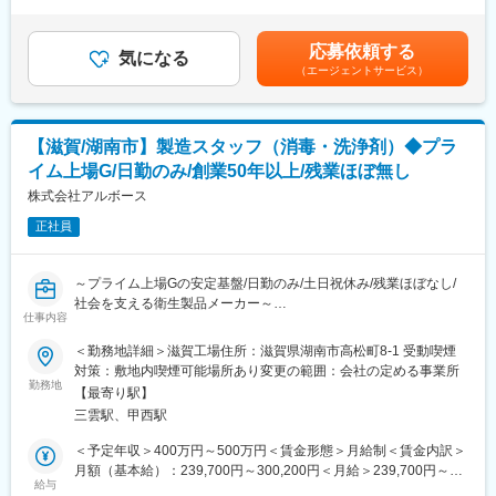
32,000円～37,000円＜月給＞183,300円～200,500円＜昇給有無
験豊富なスタッフが最大3か月マンツーマンで指導します。
フレックスタイム制も取り入れ、柔軟に働き方をアレンジ可能。
＞有＜残業手当＞有＜給与補足＞■昇給：年1回／1200円～1900
残業時間も月10時間程度、産休育休の取得実績も多数あり、育児
円■賞与：年2回／(7月・12月）昨年度実績310000円＜各種手当
応募依頼する
■働く環境：
手当もございます。
気になる
＞資格手当10000円処遇改善手当19000円～21000円特定処遇改
（エージェントサービス）
当施設には現在74名の従業員が在籍しており、うち介護スタッフ
善手当5000円～8000円ベースアップ手当8000円夜勤手当：7,000
は46名います。若い方だと20代前半～ベテランの方だと60代後
■充実の研修制度：
円／回 賃金はあくまでも目安の金額であり、選考を通じて上下
半、70代前半まで勤務される方もいらっしゃいます。平均年齢は
導入研修が80時間あり、手厚いフォロー体制があります。
する可能性があります。月給(月額)は固定手当を含めた表記です。
40代半ばです。
CRC社内認定制度を採用し、継続研修を充実させることで常に新
【滋賀/湖南市】製造スタッフ（消毒・洗浄剤）◆プラ
しい知識を身につけ、スキルアップできる環境を用意していま
イム上場G/日勤のみ/創業50年以上/残業ほぼ無し
■魅力ポイント：
す。
◎未経験者も安心：ベテランスタッフが多数在籍しているため、
株式会社アルボース
教育体制が整っており未経験でも安心して取り組めます。また、
■キャリアステップ：
正社員
資格取得制度もあるためスキルアップもできます。
CRCとして幅広い経験を積むことや、スペシャリストとして特定
◎キャリアアップ：ユニットリーダーや副主任などの役職も目指
の疾患領域の専門的な経験を積んでいくことも可能です。
して頂けます。個人によりますが介護ご経験者であれば1年以内、
また、グループの垣根を超えCRCからSMAやCRAへのキャリアチ
～プライム上場Gの安定基盤/日勤のみ/土日祝休み/残業ほぼなし/
未経験者も2～3年以内で役職を目指すことができます。
ェンジ、事業の枠をこえ新たなキャリアにチャレンジされている
社会を支える衛生製品メーカー～
◎定年は66歳ですが、その後も再雇用制度や雇用延長でやる気・
方もいらっしゃいます。
仕事内容
将来的には管理職へのキャリアアップなどの選択肢も用意してお
元気のある方は長く働くことができます。
ります。
＜勤務地詳細＞滋賀工場住所：滋賀県湖南市高松町8-1 受動喫煙
変更の範囲：会社の定める業務
対策：敷地内喫煙可能場所あり変更の範囲：会社の定める事業所
■業務内容：
勤務地
【最寄り駅】
学校や病院、官公庁、食品工場などで使用されるハンドソープや
三雲駅、甲西駅
業務用洗浄剤、消毒剤の製造業務をお任せします。主な業務は製
変更の範囲：会社の定める業務
品の調合や充填作業ですが、製造ラインの管理や簡単なメンテナ
＜予定年収＞400万円～500万円＜賃金形態＞月給制＜賃金内訳＞
ンスもお任せします。
月額（基本給）：239,700円～300,200円＜月給＞239,700円～
給与
300,200円＜昇給有無＞有＜残業手当＞有＜給与補足＞■賞与：年