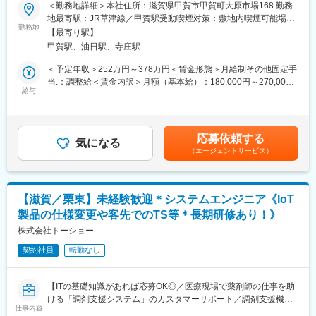
＜勤務地詳細＞本社住所：滋賀県甲賀市甲賀町大原市場168 勤務
で未経験の方もご安心ください。
■職務内容：
地最寄駅：JR草津線／甲賀駅受動喫煙対策：敷地内喫煙可能場所
・各部門：幹部候補募集
勤務地
あり変更の範囲：会社の定める事業所
■職場環境：
【最寄り駅】
「すべてはみなさまの健康のために」をモットーにする、創業81
部長（50代女性）、課長（50代男性）、一般社員（24年新卒女
甲賀駅、油日駅、寺庄駅
年OTC医薬品の製造メーカの募集です。
性）
＜予定年収＞252万円～378万円＜賃金形態＞月給制その他固定手
※同フロアの財務部には、40代女性係長、ほか20～30代の男女計4
(1)製造部門：
当:：調整給＜賃金内訳＞月額（基本給）：180,000円～270,000
名が在籍しております。
液剤・顆粒剤・カプセル剤等数多くの剤型の一つ一つを、各工程
給与
円その他固定手当/月：10,000円～80,000円＜月給＞190,000円～
共に高品質の製品を供給する精神に基づいて生産しています。各
350,000円＜昇給有無＞有＜残業手当＞有＜給与補足＞■昇給：・
■同社について：
工程を前向きに管理・監督します。
あり(前年実績あり) ・金額1月あたり1,000円～8,000円(前年実績)
同社は臨床検査事業として検体の検査業務からスタート。以降、
■賞与：・あり(前年実績あり) ・年2回(前年実績) ・賞与月数計
地域の人々の健康維持・増進を図る“トータルヘルスケア”という視
応募依頼する
(2)製造業務：
気になる
1.00ヶ月分(前年実績) 賃金はあくまでも目安の金額であり、選考
点で60年にわたり事業の幅を広げ、現在は薬局、介護を加えた3
（エージェントサービス）
製造工場が医薬品をスムーズに生産出来るように、資材・原料の
を通じて上下する可能性があります。月給(月額)は固定手当を含め
事業体制で事業を行っています。
供給・生産管理業務を管理監督します。
た表記です。
また現在では8社のグループ企業を展開し、様々な価値の提供を行
っています。
■製品について：https://www.daisho-s.jp/
【滋賀／栗東】未経験歓迎＊システムエンジニア《IoT
大昭製薬は、1943年創業のOTC医薬品メーカーです。咳止めや鼻
変更の範囲：会社の定める業務
製品の仕様変更や客先でのTS等＊長期研修あり！》
炎薬、ビタミン剤など幅広い製品を製造販売しています。原料か
ら出荷まで一貫した製造体制と、各工程での丁寧な品質チェック
株式会社トーショー
が強みです。「すべてはみなさまの健康のために」をモットー
契約社員
転勤なし
に、安全で高品質な医薬品を提供しています。
■当社について：
【ITの基礎知識があれば応募OK◎／医療現場で薬剤師の仕事を助
大昭製薬株式会社では、原料から混合・製剤・包装・発送までを
ける「調剤支援システム」のカスタマーサポート／調剤支援機
一貫して行っています。
仕事内容
器・システムで総合病院でのシェアNo.1】