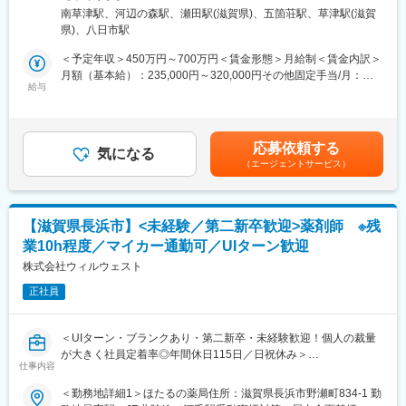
■診療科目：
対策：屋内全面禁煙変更の範囲：会社の定める事業所
※本件は内閣府主導の地方創生事業の一環である先導的人材マッチ
南草津駅、河辺の森駅、瀬田駅(滋賀県)、五箇荘駅、草津駅(滋賀
一般内科／消化器内科／循環器内科／呼吸器内科／神経内科／脳
ング事業に基づく求人でございます。
県)、八日市駅
神経外科／整形外科／精神科・心療内科／眼科／耳鼻咽喉科／皮
本求人は上記事業に基づき、地域金融機関が当該企業様の事業内
膚科／泌尿器科／小児科
＜予定年収＞450万円～700万円＜賃金形態＞月給制＜賃金内訳＞
容の分析や成長可能性の評価(事業性評価)を実施し、当該企業様の
月額（基本給）：235,000円～320,000円その他固定手当/月：
課題解決や今後のさらなる成長のために必要となる役割を正確に
■サービス形態：
給与
65,000円＜月給＞300,000円～385,000円＜昇給有無＞有＜残業手
見定めたうえで弊社に連携いただき作成された求人です。
調剤薬局／在宅サービス
当＞有＜給与補足＞■給与内訳：・基本給：235,000円～・薬剤師
手当：65,000円給与は前職・経験考慮し決定します。■昇給：年1
■当社について：
回（6月）■賞与：年2回（7月／12月）■決算賞与あり（業績によ
変更の範囲：会社の定める業務
応募依頼する
保険薬局だけでなく、有料老人ホームや訪問看護ステーションな
気になる
り3月に支給）■研修認定薬剤師手当：5,000円賃金はあくまでも
（エージェントサービス）
どを運営する、医療・介護・福祉の3本のビジネスの柱を持つ「健
目安の金額であり、選考を通じて上下する可能性があります。月
康の総合商社」です。東証プライム上場のシップヘルスケアホー
給(月額)は固定手当を含めた表記です。
ルディングスのグループ企業でもあり、安定した環境の中で長く
働くことができます。
【滋賀県長浜市】<未経験／第二新卒歓迎>薬剤師 ※残
また、当社は次世代の薬局のあるべき形を見据えて、20年以上前
業10h程度／マイカー通勤可／UIターン歓迎
から在宅医療に取り組んでおり、今後の超高齢社会に対してもビ
ジネスとして十分な準備ができている会社です。
株式会社ウィルウェスト
正社員
■やりがいは地域貢献：
地元に根づいた薬局を運営しているため、地元の患者様に多くご
利用をいただいている環境です。患者様対応や薬剤師サポートを
＜UIターン・ブランクあり・第二新卒・未経験歓迎！個人の裁量
通じ、「ありがとう」の言葉をもらえることがやりがいです。地
が大きく社員定着率◎年間休日115日／日祝休み＞
域から多くの「ありがとう」を一緒に集めましょう
仕事内容
■担当業務：
店舗（薬局）内での薬剤師の業務をご担当いただきます。
＜勤務地詳細1＞ほたるの薬局住所：滋賀県長浜市野瀬町834-1 勤
■ライフステージの変化があっても安心して働ける会社：
・調剤業務全般（調剤・薬のお渡し）