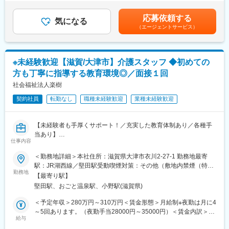
上5つの人事基本原則を通じ、複線型で人材育成を推進していま
金はあくまでも目安の金額であり、選考を通じて上下する可能性
ムーズに進むように調整。
す。
があります。月給(月額)は固定手当を含めた表記です。
治験が成功するためにはCRCの役割が非常に重要で、医療の進歩
応募依頼する
また教育体系では、社員の適性を開発し、能力を高めるために、
気になる
に貢献できるやりがいのある仕事です。
（エージェントサービス）
一貫した人材育成、教育プログラムによりきめ細かく教育、指導
※担当する医療機関に常駐しての業務となります。
しています。
その他に、100種類を超える通信教育、生鮮スクール、ファッシ
■治験コーディネーターで得られるスキル：
ョンスクール、カラーコーディネート、ディスプレイなどの課別
※未経験歓迎【滋賀/大津市】介護スタッフ ◆初めての
（1）コミュニケーション力：
研修もあり、社員一人ひとりのキャリアアップのサポートをして
患者さんに治験の内容をわかりやすく説明したり、医師や看護師
方も丁寧に指導する教育環境◎／面接１回
います。
と連携することで伝える力が身に付きます。
社会福祉法人楽樹
さらに福利厚生面では、「ゆとりライフ制度」により、社員の生
（2）スケジュール管理力：
活を全面的にサポートし、ゆとりあるライフスタイルを社員全員
治験には決まった検査や診察の予定があるため、患者さんが無理
契約社員
転勤なし
職種未経験歓迎
業種未経験歓迎
が築けるよう、制度を充実させています。
なく通えるように予定を調整する力が身につきます。
（3）医療の知識：
変更の範囲：会社の定める業務
【未経験者も手厚くサポート！／充実した教育体制あり／各種手
薬の種類や副作用、検査の内容など、医療に関する知識が自然と
当あり】
増えていきます。薬剤師や看護師と話す機会も多いため学ぶこと
仕事内容
■職務概要：
も多いです。
当法人が運営する『特別養護老人ホーム湖の花』にて、入居者様
（4）パソコンや書類の整理力：
＜勤務地詳細＞本社住所：滋賀県大津市衣川2-27-1 勤務地最寄
の介護（排泄介助・食事介助・入浴介助）及びレクリエーショ
検査の結果を記録したり、書類をまとめたりする仕事もありま
駅：JR湖西線／堅田駅受動喫煙対策：その他（敷地内禁煙（特定
ン・リハビリテーションなどを行っていただきます。
す。パソコンの使い方や、正確に記録する力が身につきます。
勤務地
喫煙所あり））変更の範囲：無
【最寄り駅】
（5）チームで働く力：
堅田駅、おごと温泉駅、小野駅(滋賀県)
■業務の特徴：
治験は医師、看護師、薬剤師など、いろんな職種の人と協力して
＊入居者80名を総勢46名のスタッフで支援します。
進めるので、チームワークの大切さを学べます。
＜予定年収＞280万円～310万円＜賃金形態＞月給制※夜勤は月に4
＊入居者様やご家族様との時間や関係性を大切にした、より良い
～5回あります。（夜勤手当28000円～35000円）＜賃金内訳＞月
ケアを目指しています。
【同社で働くメリット】
給与
額（基本給）：151,300円～163,500円その他固定手当/月：
＊チームワークを重視し、スタッフ同士の支援体制も万全で、経
■安心の働きやすさ：