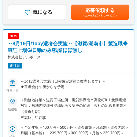
供給と製造ラインの維持管理を行います。
年間休日123日以上、残業は月平均15時間程度。ワークライフバ
験等を考慮の上、同社規定により優遇昇給・賞与：昇給1回（7
ランスも重視した働きやすい環境です。
月）、賞与年2回（7月・12月）賃金はあくまでも目安の金額であ
応募依頼する
■業務詳細
気になる
り、選考を通じて上下する可能性があります。月給(月額)は固定手
（エージェントサービス）
・医薬品の包装および検査オペレーションをお任せします。シフ
■想定されるキャリアパス
当を含めた表記です。
ト勤務あり。休日出勤あり（生産状況により）
現場経験を積み、将来的にはリーダーや管理職へキャリアアップ
・滋賀工場は錠剤・顆粒・点鼻等の製剤・包装を行っています。
も可能です。
・製造業務には変更管理、逸脱管理、文書管理、バリデーショ
NEW
ン、教育訓練等
■企業の特徴/魅力
～8月19日/1day選考会実施～【滋賀/湖南市】製造職◆
が含まれます。
当社は東証プライム上場のグループ企業として、医薬品製造の受
東証上場G/日勤のみ/残業ほぼ無し
託に特化。安定した経営基盤と最先端の設備環境が強みです。
■組織構成
株式会社アルボース
製剤課は複数のメンバーで構成されており、正社員・契約社員・
■社員インタビューページもご覧ください！
正社員
派遣スタッフが連携して業務を進めています。
https://www.kyorin-gfc.co.jp/recruit/recruit-interview04/
■業務の魅力
変更の範囲：会社の定める業務
～1day選考会実施（日程確定次第ご案内します）～
上場グループの安定基盤で、専門性を磨きながら医薬品の品質確
★選考会は午後からを予定
保や最新技術に携われます。
仕事内容
★選考会当日の流れ
■教育体制
＜勤務地詳細＞滋賀工場住所：滋賀県湖南市高松町8-1 受動喫煙
------------------------------------------------------------
OJTや研修制度が整っており、業界未経験であっても段階的にキ
対策：敷地内喫煙可能場所あり変更の範囲：会社の定める事業所
・当日は1時間程度を想定しております。
勤務地
ャッチアップできる体制です。
【最寄り駅】
・面接官は4～5名参加予定
三雲駅、甲西駅
選考内容：
■就業環境
（1） 15分程度会社概要と仕事内容の説明を行います。
異物の徹底管理、５Sの管理、整理整頓、清潔な環境が整ってお
＜予定年収＞400万円～500万円＜賃金形態＞月給制＜賃金内訳＞
（2） 30分面接（参加者1名＋面接官4～5名）
り、女性もご活躍頂いています。休憩室や給湯室も完備しており
月額（基本給）：239,700円～300,200円＜月給＞239,700円～
給与