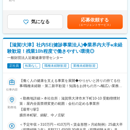
給与
263,800円＜昇給有無＞有＜残業手当＞有＜給与補足＞■賞与：年
・また、空調完備の工場で快適に勤務できるほか、残業も比較的
＜調合＞
2回■昇給：年1回（4月）賃金はあくまでも目安の金額であり、選
少なく、ワークライフバランスを大切にした働き方が可能です。
・原料の計量や投入作業
考を通じて上下する可能性があります。月給(月額)は固定手当を含
・休日は週休2日制（年間休日119日）。原則土日祝休みで、年末
・洗浄剤や石鹸液の調合作業
めた表記です。
年始休暇や慶弔特別休暇も整備されています。
応募依頼する
＜充填＞
気になる
（エージェントサービス）
・調合後の製品の充填、ラベル貼付、箱詰め作業
■特徴・魅力：
＜その他＞
◎東証プライム上場・日本精化株式会社グループの安定基盤。創
・製品チェックや品質確認
業70年以上にわたり、洗浄・殺菌・消毒分野で高い実績を築いて
・製造設備の洗浄、点検作業
います。
【滋賀/大津】社内SE(健診事業法人)◆業界内大手※未経
◎学校や病院、官公庁など社会インフラを支える製品を製造して
験歓迎！残業10h程度で働きやすい環境◎
入社後は原料の計量や機械操作、品質確認など基礎業務からスタ
おり、景気の影響を受けにくい安定事業です。
ートし、先輩社員のサポートを受けながら徐々に担当領域を広げ
一般財団法人近畿健康管理センター
◎日勤のみ・土日祝休み・空調完備・残業少なめと、製造職の中
ていただきます。未経験入社の社員も多数活躍しています。
でも働きやすい環境が整っています。昇給年1回、賞与年2回、退
正社員
転勤なし
職種未経験歓迎
業種未経験歓迎
職金制度や企業年金制度など福利厚生も充実しています。
■環境：
20代～30代の若手社員が多く活躍しており、異業種からの転職者
変更の範囲：会社の定める業務
【働く人の健康を支える事業を展開◆やりがいと誇りの持てる仕
や製造未経験者も多数在籍しています。先輩社員が丁寧に指導す
事/職種未経験・第二新卒歓迎！知識をお持ちの方へ/幅広い業務に
る育成体制が整っているため、工場勤務が初めての方でも安心し
仕事内容
挑戦出来ます/手当充実】
てスタートできます。
＜勤務地詳細＞本社住所：滋賀県大津市木下町10-10 受動喫煙対
協力しながら生産を進めるチームワーク重視の職場で、分からな
■職務概要：
策：屋内全面禁煙変更の範囲：会社の定める事業所
いことも相談しやすい環境です。
定期健康診断や人間ドック、生活習慣病予防健診などを通じて、
勤務地
【最寄り駅】
健康づくりに貢献する当法人で、社内SEとしての業務をご担当い
■働き方：
膳所本町駅、錦駅、中ノ庄駅
ただきます。
・勤務時間は8:30～17:00の日勤のみ。夜勤や交替勤務はなく、生
＜予定年収＞310万円～410万円＜賃金形態＞月給制例）25歳大卒
活リズムを安定させながら働くことができます。
■職務内容：
（前職経験２年）月額211,450円 30歳大卒（前職経験８年）月額