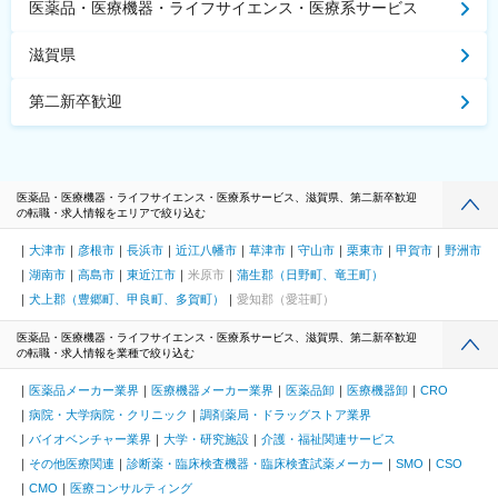
医薬品・医療機器・ライフサイエンス・医療系サービス
滋賀県
第二新卒歓迎
医薬品・医療機器・ライフサイエンス・医療系サービス、滋賀県、第二新卒歓迎
の転職・求人情報をエリアで絞り込む
大津市
彦根市
長浜市
近江八幡市
草津市
守山市
栗東市
甲賀市
野洲市
湖南市
高島市
東近江市
米原市
蒲生郡（日野町、竜王町）
犬上郡（豊郷町、甲良町、多賀町）
愛知郡（愛荘町）
医薬品・医療機器・ライフサイエンス・医療系サービス、滋賀県、第二新卒歓迎
の転職・求人情報を業種で絞り込む
医薬品メーカー業界
医療機器メーカー業界
医薬品卸
医療機器卸
CRO
病院・大学病院・クリニック
調剤薬局・ドラッグストア業界
バイオベンチャー業界
大学・研究施設
介護・福祉関連サービス
その他医療関連
診断薬・臨床検査機器・臨床検査試薬メーカー
SMO
CSO
CMO
医療コンサルティング