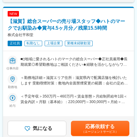
・職種により半年もしくは年間目標を設定し、その進捗と結果を
中心に評価。個々人の能力も把握し、育成や配置に活用します。
NEW
【滋賀】総合スーパーの売り場スタッフ◆ハトのマー
□当社について
参天製薬は、眼科領域に特化したグローバル製薬企業として、世
クでお馴染み◆賞与4.5ヶ月分／残業15.5時間
界中の人々の「見る力」を支えています。1890年の創業以来、目
株式会社平和堂
の健康に向き合い続け、現在では約60以上の国と地域で事業を展
正社員
転勤なし
上場企業
業種未経験歓迎
開しています。
◇主な事業内容
・医療用眼科薬の開発・販売：緑内障、ドライアイ、網膜疾患な
■□地域に愛されるハトのマークの総合スーパー◆正社員雇用◆長
どの治療薬など
期就業◎希望勤務地はご相談ください★経験を活かしながらワー
・一般用目薬の販売「サンテ」ブランドなど、日常的な目のケア
仕事内容
クライフバランス整う！創業から黒字経営／昨年度賞与4.5ヶ月分
製品を展開
／平均勤続18.9年□■
・眼科関連の医療機器・製剤技術の開発：使いやすく安全な点眼
＜勤務地詳細＞滋賀エリア住所：滋賀県内で配属店舗を検討いた
容器や製剤技術を追求
します 受動喫煙対策：敷地内全面禁煙変更の範囲：会社の定める
『平和堂』『フレンドマート』『フレンドタウン』『アル・プラ
勤務地
◇参考ページ
事業所
ザ』を展開している当社にて、各店舗の食料品部門の業務をお任
・ドクターから信頼されるわけ
＜予定年収＞350万円～460万円＜賃金形態＞月給制昇給年1回＜
せします。
https://www.santen.com/jp/recruit/graduate/special_reason
賃金内訳＞月額（基本給）：220,000円～300,000円＜月給＞
・当社だからできる「目」への挑戦
給与
220,000円～300,000円＜昇給有無＞有＜残業手当＞有＜給与補足
■職務内容：
https://www.santen.com/jp/recruit/graduate/special_challenge
＞■昇給年1回（5月）■賞与年2回（7月・12月／昨年度実績：4.5
・接客販売・売場づくり・発注業務・品だし、在庫管理
・社員紹介
ヶ月）■家族手当（子1人につき：月1万2000円）■例・530万円／
・数値、人員管理・レジ業務・調理・販促 など
https://www.santen.com/jp/recruit/graduate/staff
主任（月給30万円＋賞与）・710万円／次長・バイヤー（月給38
応募依頼する
気になる
万円＋賞与＋職責手当）・870万円／店長・課長（月給53万円+職
★慣れたら陳列を工夫したり、イベントのアイデアを練ったり商
※直近１年以内に自己応募、または他人材紹介会社含めて、同ポジ
（エージェントサービス）
責手当）賃金はあくまでも目安の金額であり、選考を通じて上下
品にこだわったりと、「自分の色」を出してください。売場スタ