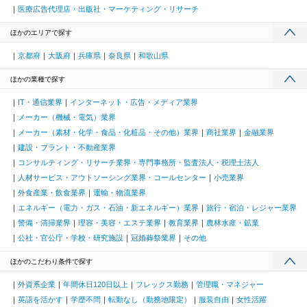
医療広告代理店・出版社・マーケティング・リサーチ
ほかのエリアで探す
京都府
大阪府
兵庫県
奈良県
和歌山県
ほかの業種で探す
IT・通信業界
インターネット・広告・メディア業界
メーカー（機械・電気）業界
メーカー（素材・化学・食品・化粧品・その他）業界
商社業界
金融業界
建設・プラント・不動産業界
コンサルティング・リサーチ業界・専門事務所・監査法人・税理士法人
人材サービス・アウトソーシング業界・コールセンター
小売業界
外食産業・飲食業界
運輸・物流業界
エネルギー（電力・ガス・石油・新エネルギー）業界
旅行・宿泊・レジャー業界
警備・清掃業界
理容・美容・エステ業界
教育業界
農林水産・鉱業
公社・官公庁・学校・研究施設
冠婚葬祭業界
その他
ほかのこだわり条件で探す
外資系企業
年間休日120日以上
フレックス勤務
管理職・マネジャー
英語を活かす
学歴不問
転勤なし（勤務地限定）
服装自由
女性活躍