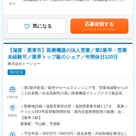
・また、空調完備の工場で快適に勤務できるほか、残業も比較的
企画から要件定義、基本設計などから、開発、テスト、保守まで
給与
245,410円＜賃金内訳＞月額（基本給）：211,450円～245,410円
少なく、ワークライフバランスを大切にした働き方が可能です。
幅広く業務を行います。
＜月給＞211,450円～245,410円＜昇給有無＞有＜残業手当＞有＜
・休日は週休2日制（年間休日119日）。原則土日祝休みで、年末
（1）基幹システムの運用保守：
給与補足＞※本人の能力を勘案の上、変動します。残業手当の想定
年始休暇や慶弔特別休暇も整備されています。
問い合わせ対応（ユーザー⇒ベンダー）、マスタメンテナンス、
額を含んでいますが変動します。■賞与：年3回（3月、7月、12
応募依頼する
データ保存、分析用データの抽出
気になる
月）※勤続1年後／過去実績4ヶ月分■昇給：年1回（4月）■その他
■特徴・魅力：
（エージェントサービス）
（2）帳票、データ出力開発（パッケージの帳票作成ツールと
社内規程に基づき業務能力による基本給（職種給）UP有賃金はあ
◎東証プライム上場・日本精化株式会社グループの安定基盤。創
Oracle PL/SQL）
くまでも目安の金額であり、選考を通じて上下する可能性があり
業70年以上にわたり、洗浄・殺菌・消毒分野で高い実績を築いて
（3）VB.netでのシステム保守：
ます。月給(月額)は固定手当を含めた表記です。
います。
単体テスト・結合テスト、Webシステムの保守管理、医療画像シ
◎学校や病院、官公庁など社会インフラを支える製品を製造して
【滋賀・栗東市】医療機器の法人営業／第2新卒・営業
ステムの保守管理、医療機器との連携
おり、景気の影響を受けにくい安定事業です。
未経験可／業界トップ級のシェア／年間休日120日
（4）インフラの保守：
◎日勤のみ・土日祝休み・空調完備・残業少なめと、製造職の中
クラウドサーバ構築・監視、ネットワーク管理・監視、社内PC等
株式会社トーショー
でも働きやすい環境が整っています。昇給年1回、賞与年2回、退
の保守管理、AD管理（ユーザー管理、権限管理等）
職金制度や企業年金制度など福利厚生も充実しています。
契約社員
（5）ベンダーの選定、ベンダーマネジメント：
法人内でのヘルプデスク業務、業務改善の提案
変更の範囲：会社の定める業務
～第2新卒歓迎／販売やセールスエンジニア等、営業未経験からの
■やりがい・魅力：
ご入社多数／社会貢献性の高い医療機器でトップクラス製品有／
◎基本的には企画から要件定義、基本設計などから開発、テス
仕事内容
研修制度◎／年休120日～
ト、保守まで幅広く業務をおこないます。
＜勤務地詳細＞滋賀営業所住所：滋賀県栗東市綣1-17-8 栗東シ
◎社内スタッフとコミュニケーションを取りながら、仕様設計を
■職務概要
ティビル503号室受動喫煙対策：屋内全面禁煙変更の範囲：会社
行い、業務改善を実現するため、やりがいのある仕事です。
調剤薬局やドラッグストアに対し、主力製品である「全自動調剤
勤務地
の定める事業所（リモートワーク含む）
◎ITに関連するプロジェクトには、指名制ではありますが年次に
【最寄り駅】
分包機」や「リアルタイム薬品管理装置」などの、調剤IoT機器を
関係なく参画することが出来ます。
栗東駅、守山駅、手原駅
販売いただきます。
・提案資料作成
＜予定年収＞300万円～500万円＜賃金形態＞月給制補足事項なし
■入社後の流れ：