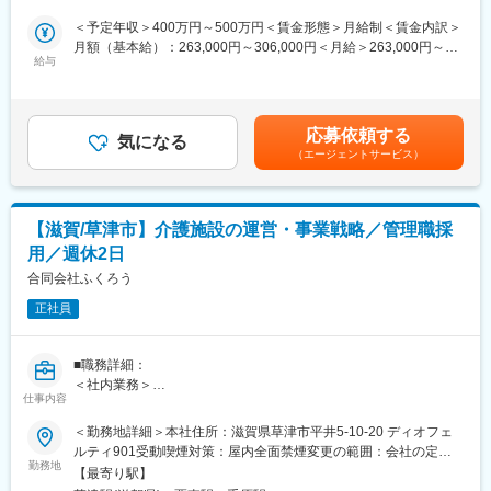
けています。主に風邪薬や解熱鎮痛剤などの一般用医薬品
風通しが良く、コミュニケーションも取りやすいため、チームで
（OTC）において開発製造受託（CDMO）のビジネスモデルで強
＜予定年収＞400万円～500万円＜賃金形態＞月給制＜賃金内訳＞
支え合う雰囲気があります。
固な市場地位を築き、豊富な顧客基盤を有しています。
月額（基本給）：263,000円～306,000円＜月給＞263,000円～
給与
306,000円＜昇給有無＞有＜残業手当＞有＜給与補足＞■想定年
■グループについて
■業務内容：
収：年齢、経験、能力を考慮のうえ決定いたします■賞与：年2回
・栗東すみれ園を運営する社会福祉法人すみれ厚生会は、スミレ
◇医薬品メーカーの営業のお仕事です。
（6月・12月）・賞与は入社2年目から支給■昇降給：年1回賃金は
会グループに所属しています
・大手製薬メーカー・ドラッグストアを中心とした既存顧客との
あくまでも目安の金額であり、選考を通じて上下する可能性があ
・スミレ会グループは医療／介護／福祉／教育の4分野で地域社会
応募依頼する
関係構築および新規顧客開拓
気になる
ります。月給(月額)は固定手当を含めた表記です。
へ貢献しています
（エージェントサービス）
・顧客ニーズのヒアリング、製造受託に関する技術PR
・新規案件の見積り作成、契約交渉、受注後の社内調整やフォロ
変更の範囲：会社の定める業務
ー
・展示会参加を通じたPR活動および情報収集
【滋賀/草津市】介護施設の運営・事業戦略／管理職採
用／週休2日
■魅力：
・創業から80年を超える歴史ある製薬会社において、医薬品に携
合同会社ふくろう
わる業務です。
正社員
・NISSHAグループがメディカル分野に注力している中で医薬品
事業の中核を担っており、規模拡大をリードすることが期待され
ています。
■職務詳細：
＜社内業務＞
変更の範囲：会社の定める業務
仕事内容
・滋賀県内の事業所の業績や財務状況を監視、適切な経営判断
・経営戦略の策定や事業計画の立案
＜勤務地詳細＞本社住所：滋賀県草津市平井5-10-20 ディオフェ
＜社外業務＞
ルティ901受動喫煙対策：屋内全面禁煙変更の範囲：会社の定め
・行政手続き(書類作成含む)
勤務地
る事業所
【最寄り駅】
・介護福祉士連盟との会合への出席