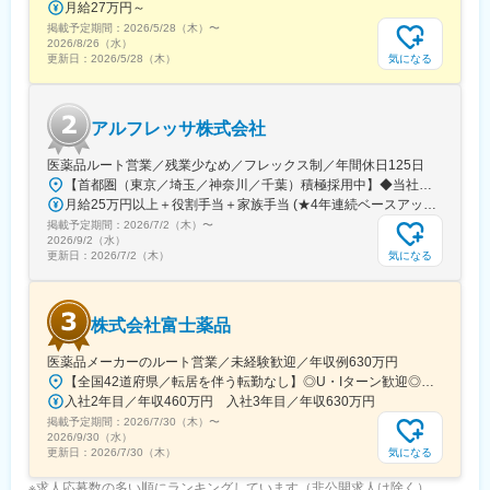
月給27万円～
掲載予定期間：
2026/5/28（木）
〜
2026/8/26（水）
気になる
更新日：
2026/5/28（木）
アルフレッサ株式会社
医薬品ルート営業／残業少なめ／フレックス制／年間休日125日
【首都圏（東京／埼玉／神奈川／千葉）積極採用中】◆当社が展開する【北海道／関東／首都圏／中部／近畿／九州】の各事業所へご希望を考慮した上で配属となります。【北海道】北海道【関東】栃木／群馬／茨城／長野／山梨／新潟【首都圏】東京／埼玉／神奈川／千葉★積極採用エリア【中部】静岡／愛知／三重／岐阜【近畿】滋賀／兵庫／大阪／京都／奈良／和歌山【九州】福岡／長崎／熊本／大分／宮崎／鹿児島各事業所の詳細については、弊社HPよりご確認ください※「企業情報」→「拠点」よりご確認いただけます。屋内禁煙(※喫煙室あり※禁煙タイムあり※喫煙室での就労はありません)
月給25万円以上＋役割手当＋家族手当 (★4年連続ベースアップ実施！)※時間外手当別途支給※年齢、経験、能力を考慮の上、優遇します
掲載予定期間：
2026/7/2（木）
〜
2026/9/2（水）
気になる
更新日：
2026/7/2（木）
株式会社富士薬品
医薬品メーカーのルート営業／未経験歓迎／年収例630万円
【全国42道府県／転居を伴う転勤なし】◎U・Iターン歓迎◎希望勤務地は選考前に選べます◎受動喫煙対策あり（屋内禁煙）◎オンライン面接実施中■北海道・東北北海道／青森／岩手／秋田／山形／福島■関東茨城／栃木／群馬／神奈川／埼玉／千葉■北陸・甲信越新潟／富山／石川／福井／長野／山梨■東海静岡／愛知／三重／岐阜■関西大阪／京都／滋賀／奈良／兵庫／和歌山■中国・四国広島／島根／岡山／山口／徳島／愛媛／香川■九州・沖縄福岡／大分／宮崎／鹿児島／熊本／長崎／沖縄＜オンライン面接実施中＞その他、下記「勤務地一覧」よりご確認ください藤枝営業所：静岡県静岡県島田市道悦3-14-2三島営業所：静岡県田方郡函南町肥田字南中道476中津川営業所：岐阜県中津川市中津川字大西667-1田辺営業所：和歌山県田辺市三栖字三反田130-5京都北営業所：京都府京都市北区上賀茂向縄手町16滑川営業所：富山県滑川市柳原字宮ノ東41-29※詳細は「会社概要」欄HPから
入社2年目／年収460万円 入社3年目／年収630万円
掲載予定期間：
2026/7/30（木）
〜
2026/9/30（水）
気になる
更新日：
2026/7/30（木）
※求人応募数の多い順にランキングしています（非公開求人は除く）。