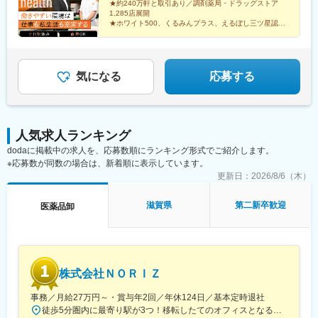
★約240万軒と取引あり／調剤薬局・ドラッグストア
田辺営業所：和歌山県田辺市三栖字三反田130-5京都北営業所：京
駅、西上田駅、酒折駅、禾生駅、富士駅、古庄駅、半田駅、荒子
1,285店展開
都府京都市北区上賀茂向縄手町16滑川営業所：富山県滑川市柳原
川公園駅、妙興寺駅、六軒駅(三重県)、霞ケ浦駅、光善寺駅、平野
★ホワイト500、くるみんプラス、えるぼし三ツ星認定
字宮ノ東41-29※詳細は「会社概要」欄HPから
企業
駅(地下鉄)、久米田駅、ケーブル八幡宮山上駅、田村駅、唐崎駅、
★成果は毎月インセンティブで還元／正当な評価で頑張
筒井駅、豊岡駅(兵庫県)、新宮駅、安芸長束駅、安浦駅、周布駅、
りは給与に反映
出雲市駅、高野駅、西富井駅、周防下郷駅、櫛ケ浜駅、府中駅(徳
島県)、北久米駅、北宇和島駅、伏石駅、下曽根駅、高城駅、杵築
気になる
応募する
駅、宮崎駅、日向庄内駅、門川駅、志布志駅、日宇駅、玉名駅、
赤嶺駅、下菅谷駅、長沼駅(静岡県)
人気求人ランキング
dodaに掲載中の求人を、応募数順にランキング形式でご紹介します。
※応募数が同数の場合は、新着順に表示しています。
更新日：
2026/8/6（木）
滋賀県
第二新卒歓迎
医薬品卸
株式会社ＮＯＲＩＺ
事務／月給27万円～・賞与年2回／年休124日／基本定時退社
徒歩5分圏内に最寄り駅が3つ！移転したてのオフィスとなるため、新しくキレイなオフィスで働けます！★転勤なし東京都中央区銀座6-13-16 ヒューリック銀座ウォールビル3階新富町から徒歩3分※受動喫煙対策：屋内禁煙