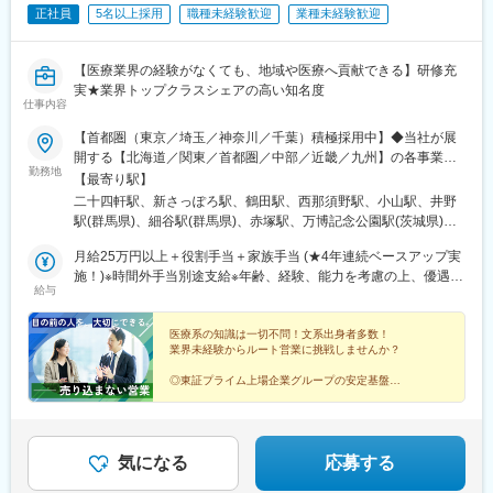
男女比：男性32名、女性41名
正社員
5名以上採用
職種未経験歓迎
業種未経験歓迎
10代～50代と幅広く在籍しています。
変更の範囲：会社の定める業務
■製品について：https://www.daisho-s.jp/
【医療業界の経験がなくても、地域や医療へ貢献できる】研修充
大昭製薬は、1943年創業のOTC医薬品メーカーです。咳止めや鼻
実★業界トップクラスシェアの高い知名度
炎薬、ビタミン剤など幅広い製品を製造販売しています。原料か
仕事内容
ら出荷まで一貫した製造体制と、各工程での丁寧な品質チェック
【首都圏（東京／埼玉／神奈川／千葉）積極採用中】◆当社が展
が強みです。「すべてはみなさまの健康のために」をモットー
開する【北海道／関東／首都圏／中部／近畿／九州】の各事業所
に、安全で高品質な医薬品を提供しています。
勤務地
へご希望を考慮した上で配属となります。【北海道】北海道【関
【最寄り駅】
東】栃木／群馬／茨城／長野／山梨／新潟【首都圏】東京／埼玉
■当社について：
二十四軒駅、新さっぽろ駅、鶴田駅、西那須野駅、小山駅、井野
／神奈川／千葉★積極採用エリア【中部】静岡／愛知／三重／岐
大昭製薬株式会社では、原料から混合・製剤・包装・発送までを
駅(群馬県)、細谷駅(群馬県)、赤塚駅、万博記念公園駅(茨城県)、
阜【近畿】滋賀／兵庫／大阪／京都／奈良／和歌山【九州】福岡
一貫して行っています。
大甕駅、新治駅、川中島駅、渚駅(長野県)、伊那八幡駅、小井川
／長崎／熊本／大分／宮崎／鹿児島各事業所の詳細については、
月給25万円以上＋役割手当＋家族手当 (★4年連続ベースアップ実
「高品質で安全性の高い製品づくり」のために、出荷前の品質確
駅、寺尾駅、宮内駅(新潟県)、直江津駅、小川町駅(東京都)、江戸
弊社HPよりご確認ください※「企業情報」→「拠点」よりご確認
施！)※時間外手当別途支給※年齢、経験、能力を考慮の上、優遇し
認だけでなく、原薬受け入れ時、造粒後など製造工程の各所で品
川橋駅、竹ノ塚駅、小村井駅、井荻駅、志村三丁目駅、学芸大学
給与
いただけます。屋内禁煙(※喫煙室あり※禁煙タイムあり※喫煙室で
ます
質チェックを行い、最終製品が高品質となるよう、各工程の管理
駅、千歳船橋駅、北野駅(東京都)、小作駅、鶴川駅、北府中駅、桜
の就労はありません)
を徹底し丁寧に製造しています。
台駅(東京都)、北戸田駅、南越谷駅、久喜駅、加茂宮駅、新座駅、
医療系の知識は一切不問！文系出身者多数！
航空公園駅、南古谷駅、ソシオ流通センター駅、三ツ沢上町駅、
業界未経験からルート営業に挑戦しませんか？
変更の範囲：会社の定める業務
並木中央駅、踊場駅、江田駅(神奈川県)、元住吉駅、原当麻駅、社
家駅、藤沢本町駅、井細田駅、県立大学駅、平塚駅、千葉寺駅、
◎東証プライム上場企業グループの安定基盤
◎社会人経験で培った対人スキルを活かせる
佐倉駅、旭駅(千葉県)、木更津駅、館山駅、茂原駅、東船橋駅、小
◎家族手当や退職金制度など福利厚生充実
金城趾駅、春日町駅、大岡駅(静岡県)、竪堀駅、南伊東駅、助信
◎結婚等特別休暇やリフレッシュ休暇あり
駅、掛川市役所前駅、焼津駅、黒川駅(愛知県)、小本駅(愛知県)、
奥町駅、赤池駅(愛知県)、西岡崎駅、牛久保駅、住吉町駅、竹下
気になる
応募する
駅、守恒駅、陣原駅、浦田駅(福岡県)、荒木駅、現川駅、大村車両