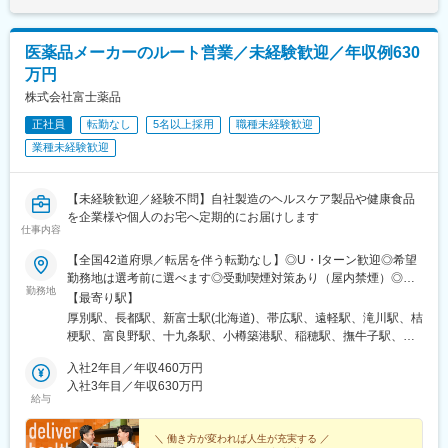
基地駅、健軍校前駅、牧駅(大分県)、宮崎神宮駅、市立病院前駅
(鹿児島県)、栗東駅、田村駅、竹田駅(京都府)、荒河かしの木台
駅、西舞鶴駅、天神橋筋六丁目駅、玉出駅、久宝寺駅、茨木駅、
医薬品メーカーのルート営業／未経験歓迎／年収例630
門真市駅、交野市駅、鳳駅、青木駅、総合運動公園駅、武庫之荘
万円
駅、岡場駅、石生駅、西新町駅、加古川駅、英賀保駅、江原駅、
帯解駅、耳成駅、日前宮駅、紀伊新庄駅、新宮駅、尾鷲駅、高茶
株式会社富士薬品
屋駅、中川原駅、四十九駅、手力駅、東大垣駅、小泉駅、高山
正社員
転勤なし
5名以上採用
職種未経験歓迎
駅、琴似駅(札幌市営)、淡路町駅、新桜台駅、新越谷駅、東宮原
業種未経験歓迎
駅、幸浦駅、緑町駅、堀ノ内駅、蘇我駅、清水駅(愛知県)、烏森
駅、萩原駅(福岡県)、動植物園入口駅、中洲通駅、八尾駅、津久野
駅、新御茶ノ水駅、江古田駅、名城公園駅、近鉄八田駅、神田駅
【未経験歓迎／経験不問】自社製造のヘルスケア製品や健康食品
(鹿児島県)
を企業様や個人のお宅へ定期的にお届けします
仕事内容
【全国42道府県／転居を伴う転勤なし】◎U・Iターン歓迎◎希望
勤務地は選考前に選べます◎受動喫煙対策あり（屋内禁煙）◎オ
勤務地
ンライン面接実施中■北海道・東北北海道／青森／岩手／秋田／山
【最寄り駅】
形／福島■関東茨城／栃木／群馬／神奈川／埼玉／千葉■北陸・甲
厚別駅、長都駅、新富士駅(北海道)、帯広駅、遠軽駅、滝川駅、桔
信越新潟／富山／石川／福井／長野／山梨■東海静岡／愛知／三重
梗駅、富良野駅、十九条駅、小樽築港駅、稲穂駅、撫牛子駅、羽
／岐阜■関西大阪／京都／滋賀／奈良／兵庫／和歌山■中国・四国
後牛島駅、横手駅、千徳駅、泉駅(常磐線)、北山形駅、偕楽園駅、
広島／島根／岡山／山口／徳島／愛媛／香川■九州・沖縄福岡／大
入社2年目／年収460万円
鹿島神宮駅、大宝駅、土浦駅、後台駅、黒磯駅、上今市駅、渋川
分／宮崎／鹿児島／熊本／長崎／沖縄＜オンライン面接実施中＞
入社3年目／年収630万円
駅、太田駅(群馬県)、大森台駅、青堀駅、南与野駅、武蔵高萩駅、
給与
その他、下記「勤務地一覧」よりご確認ください藤枝営業所：静
八潮駅、鴨居駅、倉見駅、磯部駅(石川県)、徳田駅(石川県)、上枝
岡県静岡県島田市道悦3-14-2三島営業所：静岡県田方郡函南町肥
駅、砺波駅、片原町駅(富山県)、速星駅、春江駅、水落駅、しんざ
田字南中道476中津川営業所：岐阜県中津川市中津川字大西667-1
＼ 働き方が変われば人生が充実する ／
駅、上越妙高駅、信州中野駅、附属中学前駅、切石駅、岩村田