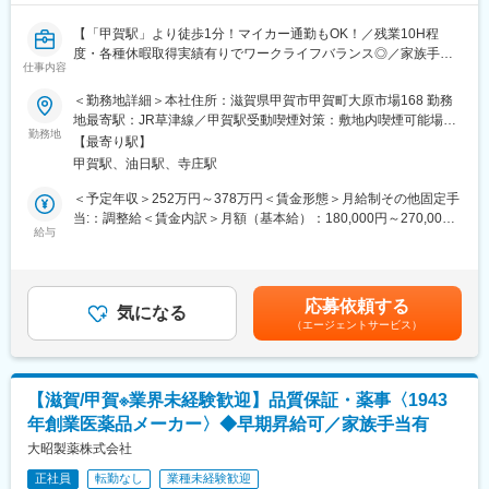
【「甲賀駅」より徒歩1分！マイカー通勤もOK！／残業10H程
度・各種休暇取得実績有りでワークライフバランス◎／家族手
仕事内容
当・レジャー補助等の福利厚生充実／転勤無し／退職金制度有】
＜勤務地詳細＞本社住所：滋賀県甲賀市甲賀町大原市場168 勤務
■職務内容：
地最寄駅：JR草津線／甲賀駅受動喫煙対策：敷地内喫煙可能場所
・各部門：幹部候補募集
勤務地
あり変更の範囲：会社の定める事業所
【最寄り駅】
「すべてはみなさまの健康のために」をモットーにする、創業81
甲賀駅、油日駅、寺庄駅
年OTC医薬品の製造メーカの募集です。
＜予定年収＞252万円～378万円＜賃金形態＞月給制その他固定手
(1)製造部門：
当:：調整給＜賃金内訳＞月額（基本給）：180,000円～270,000
液剤・顆粒剤・カプセル剤等数多くの剤型の一つ一つを、各工程
給与
円その他固定手当/月：10,000円～80,000円＜月給＞190,000円～
共に高品質の製品を供給する精神に基づいて生産しています。各
350,000円＜昇給有無＞有＜残業手当＞有＜給与補足＞■昇給：・
工程を前向きに管理・監督します。
あり(前年実績あり) ・金額1月あたり1,000円～8,000円(前年実績)
■賞与：・あり(前年実績あり) ・年2回(前年実績) ・賞与月数計
応募依頼する
(2)製造業務：
気になる
1.00ヶ月分(前年実績) 賃金はあくまでも目安の金額であり、選考
（エージェントサービス）
製造工場が医薬品をスムーズに生産出来るように、資材・原料の
を通じて上下する可能性があります。月給(月額)は固定手当を含め
供給・生産管理業務を管理監督します。
た表記です。
■製品について：https://www.daisho-s.jp/
【滋賀/甲賀※業界未経験歓迎】品質保証・薬事〈1943
大昭製薬は、1943年創業のOTC医薬品メーカーです。咳止めや鼻
年創業医薬品メーカー〉◆早期昇給可／家族手当有
炎薬、ビタミン剤など幅広い製品を製造販売しています。原料か
ら出荷まで一貫した製造体制と、各工程での丁寧な品質チェック
大昭製薬株式会社
が強みです。「すべてはみなさまの健康のために」をモットー
正社員
転勤なし
業種未経験歓迎
に、安全で高品質な医薬品を提供しています。