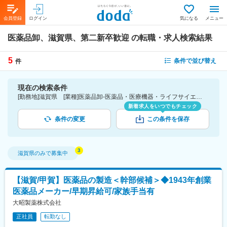
会員登録
ログイン
気になる
メニュー
医薬品卸、滋賀県、第二新卒歓迎
の転職・求人検索結果
5
条件で並び替え
件
現在の検索条件
[勤務地]滋賀県 [業種]医薬品卸-医薬品・医療機器・ライフサイエンス・医療系サービス [詳細条件](募集・採用情報)第二新卒歓迎
新着求人をいつでもチェック
条件の変更
この条件を保存
滋賀県
のみで募集中
【滋賀/甲賀】医薬品の製造＜幹部候補＞◆1943年創業
医薬品メーカー/早期昇給可/家族手当有
大昭製薬株式会社
正社員
転勤なし