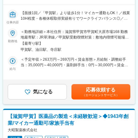
■当社について：
【面接1回／「甲賀駅」より徒歩1分！マイカー通勤もOK！／残業
大昭製薬株式会社では、原料から混合・製剤・包装・発送までを
10H程度・各種休暇取得実績有りでワークライフバランス◎／家
一貫して行っています。
仕事内容
族手当・レジャー補助等の福利厚生充実／転勤無し／退職金制度
「高品質で安全性の高い製品づくり」のために、出荷前の品質確
有】
＜勤務地詳細＞本社住所：滋賀県甲賀市甲賀町大原市場168 勤務
認だけでなく、原薬受け入れ時、造粒後など製造工程の各所で品
地最寄駅：JR草津線／甲賀駅受動喫煙対策：敷地内喫煙可能場所
質チェックを行い、最終製品が高品質となるよう、各工程の管理
■職務概要：
勤務地
あり変更の範囲：無
を徹底し丁寧に製造しています。
【最寄り駅】
当社の信頼性保証部 品質保証課において品質保証及び薬事業務の
甲賀駅、油日駅、寺庄駅
全般をお任せ致します。
変更の範囲：会社の定める業務
＜予定年収＞263万円～269万円＜賃金形態＞月給制・調整給手
■職務詳細：
当：35,000円～40,000円・薬剤師手当：0円～30,000円＜賃金内
<品質保証>：
給与
訳＞月額（基本給）：170,000円その他固定手当/月：35,000円～
・安心して服用できる医薬品をお客様に提供するため、関連法則
40,000円＜月給＞205,000円～210,000円＜昇給有無＞有＜残業手
に則って製品品質を確認・保証したり、販売店やお客様の声をヒ
当＞有＜給与補足＞★頑張り次第で早期の昇給も可能！※賃金は前
アリングし、情報提供や製品改善などを行います。
職給与、学歴、経験、資格、スキルを考慮の上、決定します。※一
応募依頼する
<薬事>：
気になる
律固定手当：調整給手当※資格手当（薬剤師）：30,000円■賞与：
（エージェントサービス）
・医薬品承認申請や発売後薬事対応（申請書作成・行政窓口対
年２回 (昨年度実績：基本給の総計1箇月分)■昇給：年1回(昨年度
応）
実績：1,000 円～8,000 円)賃金はあくまでも目安の金額であり、
・薬事情報の管理（添付文書や包装資材の作成・改訂業務を含
選考を通じて上下する可能性があります。月給(月額)は固定手当を
む）
含めた表記です。
【滋賀/甲賀】医薬品の製造＜未経験歓迎＞◆1943年創
を行います。
業/マイカー通勤可/家族手当有
■製品について：https://www.daisho-s.jp/
大昭製薬株式会社
大昭製薬は、1943年創業のOTC医薬品メーカーです。咳止めや鼻