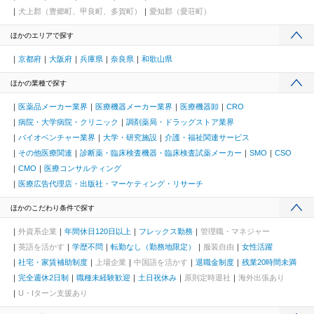
犬上郡（豊郷町、甲良町、多賀町）
愛知郡（愛荘町）
ほかのエリアで探す
京都府
大阪府
兵庫県
奈良県
和歌山県
ほかの業種で探す
医薬品メーカー業界
医療機器メーカー業界
医療機器卸
CRO
病院・大学病院・クリニック
調剤薬局・ドラッグストア業界
バイオベンチャー業界
大学・研究施設
介護・福祉関連サービス
その他医療関連
診断薬・臨床検査機器・臨床検査試薬メーカー
SMO
CSO
CMO
医療コンサルティング
医療広告代理店・出版社・マーケティング・リサーチ
ほかのこだわり条件で探す
外資系企業
年間休日120日以上
フレックス勤務
管理職・マネジャー
英語を活かす
学歴不問
転勤なし（勤務地限定）
服装自由
女性活躍
社宅・家賃補助制度
上場企業
中国語を活かす
退職金制度
残業20時間未満
完全週休2日制
職種未経験歓迎
土日祝休み
原則定時退社
海外出張あり
U・Iターン支援あり