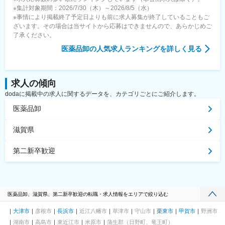
※集計対象期間：2026/7/30（木）～2026/8/5（水）
※事情により掲載終了予定日よりも前に求人募集が終了していることもご
ざいます。その場合は当サイトから応募はできませんので、あらかじめご
了承ください。
医薬品卸
の人気求人ランキングを詳しく見る
求人の傾向
dodaに掲載中の求人に関するデータを、カテゴリごとにご紹介します。
医薬品卸
滋賀県
第二新卒歓迎
医薬品卸、滋賀県、第二新卒歓迎の転職・求人情報をエリアで絞り込む
大津市
彦根市
長浜市
近江八幡市
草津市
守山市
栗東市
甲賀市
野洲市
湖南市
高島市
東近江市
米原市
蒲生郡（日野町、竜王町）