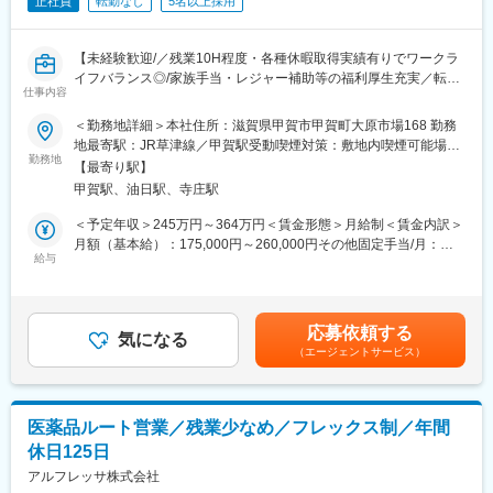
正社員
転勤なし
5名以上採用
炎薬、ビタミン剤など幅広い製品を製造販売しています。原料か
ら出荷まで一貫した製造体制と、各工程での丁寧な品質チェック
が強みです。「すべてはみなさまの健康のために」をモットー
【未経験歓迎/／残業10H程度・各種休暇取得実績有りでワークラ
に、安全で高品質な医薬品を提供しています。
イフバランス◎/家族手当・レジャー補助等の福利厚生充実／転勤
仕事内容
無し/退職金制度有】
■入社後の流れ：
＜勤務地詳細＞本社住所：滋賀県甲賀市甲賀町大原市場168 勤務
入社後約1箇月間は日本薬局法など再確認を目的に座学での研修を
■業務内容：
地最寄駅：JR草津線／甲賀駅受動喫煙対策：敷地内喫煙可能場所
実施いたします。また製造工程等を確認いただくため、1週間程度
医薬品の製造工場では原料を規定量秤量から始め箱詰めまで一貫
勤務地
あり変更の範囲：会社の定める事業所
の現場研修もご準備しています。その後は周囲の社員からのサポ
【最寄り駅】
して製造しております。
ートを受けながら手順書を用い、OJT方式にて実務面での研修を
甲賀駅、油日駅、寺庄駅
・秤量作業（数種類の原料を規定量秤量します）
行います。2か月目より適性等を加味しながら徐々に業務を渡して
・混合作業（原料を混合機へ投入し混ぜ合わせします）
＜予定年収＞245万円～364万円＜賃金形態＞月給制＜賃金内訳＞
いく予定です。
・打錠作業（混合された粉末を圧力をかけ錠剤に成形する機械操
月額（基本給）：175,000円～260,000円その他固定手当/月：
作
給与
2,000円～2,500円＜月給＞177,000円～262,500円＜昇給有無＞有
■組織構成：
・錠剤検査作業（打錠機で出来上がった錠剤を１錠ごと全数検
＜残業手当＞有＜給与補足＞■昇給：・あり(前年実績あり) ・金額
当社には現在81名の従業員が在籍しており、信頼性保証部品質保
査）
1月あたり1,000円～8,000円(前年実績) ■賞与：・あり(前年実績あ
証課では5名（全て男性/平均年齢50代前半）、品質管理課では12
・ＰＴＰ包装作業（塩ビフィルムに錠剤が入るポケットを成形さ
り) ・年2回(前年実績) ・賞与月数計1.00ヶ月分(前年実績) 賃金は
名（男女構成比2:1/20代～60代）の社員が鋭意活躍しています。
応募依頼する
せて
気になる
あくまでも目安の金額であり、選考を通じて上下する可能性があ
（エージェントサービス）
・錠剤を挿入しアルミフィルムにて封印の機械操作）
ります。月給(月額)は固定手当を含めた表記です。
■当社について：
・カートナー包装作業
大昭製薬株式会社では、原料から混合・製剤・包装・発送までを
（店頭に陳列されている箱に製品を挿入する機械操作）
一貫して行っています。
※自動機械を駆使しながら製造しております
「高品質で安全性の高い製品づくり」のために、出荷前の品質確
医薬品ルート営業／残業少なめ／フレックス制／年間
認だけでなく、原薬受け入れ時、造粒後など製造工程の各所で品
休日125日
■組織構成：
質チェックを行い、最終製品が高品質となるよう、各工程の管理
製造スタッフ73名（派遣22名含む）
アルフレッサ株式会社
を徹底し丁寧に製造しています。