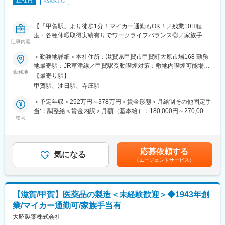
正社員
転勤なし
【「甲賀駅」より徒歩1分！マイカー通勤もOK！／残業10H程
度・各種休暇取得実績有りでワークライフバランス◎／家族手
仕事内容
当・レジャー補助等の福利厚生充実／転勤無し／退職金制度有】
＜勤務地詳細＞本社住所：滋賀県甲賀市甲賀町大原市場168 勤務
■職務内容：
地最寄駅：JR草津線／甲賀駅受動喫煙対策：敷地内喫煙可能場所
・各部門：幹部候補募集
勤務地
あり変更の範囲：会社の定める事業所
【最寄り駅】
「すべてはみなさまの健康のために」をモットーにする、創業81
甲賀駅、油日駅、寺庄駅
年OTC医薬品の製造メーカの募集です。
＜予定年収＞252万円～378万円＜賃金形態＞月給制その他固定手
(1)製造部門：
当:：調整給＜賃金内訳＞月額（基本給）：180,000円～270,000
液剤・顆粒剤・カプセル剤等数多くの剤型の一つ一つを、各工程
給与
円その他固定手当/月：10,000円～80,000円＜月給＞190,000円～
共に高品質の製品を供給する精神に基づいて生産しています。各
350,000円＜昇給有無＞有＜残業手当＞有＜給与補足＞■昇給：・
工程を前向きに管理・監督します。
あり(前年実績あり) ・金額1月あたり1,000円～8,000円(前年実績)
■賞与：・あり(前年実績あり) ・年2回(前年実績) ・賞与月数計
応募依頼する
(2)製造業務：
気になる
1.00ヶ月分(前年実績) 賃金はあくまでも目安の金額であり、選考
（エージェントサービス）
製造工場が医薬品をスムーズに生産出来るように、資材・原料の
を通じて上下する可能性があります。月給(月額)は固定手当を含め
供給・生産管理業務を管理監督します。
た表記です。
■製品について：https://www.daisho-s.jp/
【滋賀/甲賀】医薬品の製造＜未経験歓迎＞◆1943年創
大昭製薬は、1943年創業のOTC医薬品メーカーです。咳止めや鼻
業/マイカー通勤可/家族手当有
炎薬、ビタミン剤など幅広い製品を製造販売しています。原料か
ら出荷まで一貫した製造体制と、各工程での丁寧な品質チェック
大昭製薬株式会社