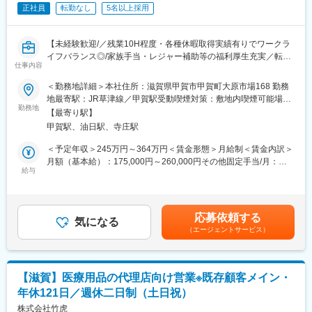
が強みです。「すべてはみなさまの健康のために」をモットー
正社員
転勤なし
5名以上採用
に、安全で高品質な医薬品を提供しています。
■当社について：
【未経験歓迎/／残業10H程度・各種休暇取得実績有りでワークラ
大昭製薬株式会社では、原料から混合・製剤・包装・発送までを
イフバランス◎/家族手当・レジャー補助等の福利厚生充実／転勤
一貫して行っています。
仕事内容
無し/退職金制度有】
「高品質で安全性の高い製品づくり」のために、出荷前の品質確
＜勤務地詳細＞本社住所：滋賀県甲賀市甲賀町大原市場168 勤務
認だけでなく、原薬受け入れ時、造粒後など製造工程の各所で品
■業務内容：
地最寄駅：JR草津線／甲賀駅受動喫煙対策：敷地内喫煙可能場所
質チェックを行い、最終製品が高品質となるよう、各工程の管理
医薬品の製造工場では原料を規定量秤量から始め箱詰めまで一貫
勤務地
あり変更の範囲：会社の定める事業所
を徹底し丁寧に製造しています。
【最寄り駅】
して製造しております。
甲賀駅、油日駅、寺庄駅
・秤量作業（数種類の原料を規定量秤量します）
変更の範囲：会社の定める業務
・混合作業（原料を混合機へ投入し混ぜ合わせします）
＜予定年収＞245万円～364万円＜賃金形態＞月給制＜賃金内訳＞
・打錠作業（混合された粉末を圧力をかけ錠剤に成形する機械操
月額（基本給）：175,000円～260,000円その他固定手当/月：
作
給与
2,000円～2,500円＜月給＞177,000円～262,500円＜昇給有無＞有
・錠剤検査作業（打錠機で出来上がった錠剤を１錠ごと全数検
＜残業手当＞有＜給与補足＞■昇給：・あり(前年実績あり) ・金額
査）
1月あたり1,000円～8,000円(前年実績) ■賞与：・あり(前年実績あ
・ＰＴＰ包装作業（塩ビフィルムに錠剤が入るポケットを成形さ
り) ・年2回(前年実績) ・賞与月数計1.00ヶ月分(前年実績) 賃金は
応募依頼する
せて
気になる
あくまでも目安の金額であり、選考を通じて上下する可能性があ
（エージェントサービス）
・錠剤を挿入しアルミフィルムにて封印の機械操作）
ります。月給(月額)は固定手当を含めた表記です。
・カートナー包装作業
（店頭に陳列されている箱に製品を挿入する機械操作）
※自動機械を駆使しながら製造しております
【滋賀】医療用品の代理店向け営業※既存顧客メイン・
年休121日／週休二日制（土日祝）
■組織構成：
製造スタッフ73名（派遣22名含む）
株式会社竹虎