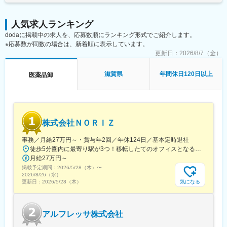
「医療・福祉・健康分野の開発及び販売を通じ、人々の生活を豊
(鹿児島県)、栗東駅、田村駅、竹田駅(京都府)、荒河かしの木台
かにし社会に貢献する」を不変の目標として掲げ、社員全員が一
駅、西舞鶴駅、天神橋筋六丁目駅、玉出駅、久宝寺駅、茨木駅、
丸となって日々努力しています。
人気求人ランキング
門真市駅、交野市駅、鳳駅、青木駅、総合運動公園駅、武庫之荘
その実現をめざし、「新製品の開発」「国内外への販売網の拡
dodaに掲載中の求人を、応募数順にランキング形式でご紹介します。
駅、岡場駅、石生駅、西新町駅、加古川駅、英賀保駅、江原駅、
大」といった、未来に向けた具体的な取り組みを常に進めていき
※応募数が同数の場合は、新着順に表示しています。
帯解駅、耳成駅、日前宮駅、紀伊新庄駅、新宮駅、尾鷲駅、高茶
ます。
屋駅、中川原駅、四十九駅、手力駅、東大垣駅、小泉駅、高山
更新日：
2026/8/7（金）
駅、琴似駅(札幌市営)、淡路町駅、新桜台駅、新越谷駅、東宮原
変更の範囲：会社の定める業務
駅、幸浦駅、緑町駅、堀ノ内駅、蘇我駅、清水駅(愛知県)、烏森
滋賀県
年間休日120日以上
医薬品卸
駅、萩原駅(福岡県)、動植物園入口駅、中洲通駅、八尾駅、津久野
駅、新御茶ノ水駅、江古田駅、名城公園駅、近鉄八田駅、神田駅
(鹿児島県)
株式会社ＮＯＲＩＺ
事務／月給27万円～・賞与年2回／年休124日／基本定時退社
徒歩5分圏内に最寄り駅が3つ！移転したてのオフィスとなるため、新しくキレイなオフィスで働けます！★転勤なし東京都中央区銀座6-13-16 ヒューリック銀座ウォールビル3階新富町から徒歩3分※受動喫煙対策：屋内禁煙
月給27万円～
掲載予定期間：
2026/5/28（木）
〜
2026/8/26（水）
気になる
更新日：
2026/5/28（木）
アルフレッサ株式会社