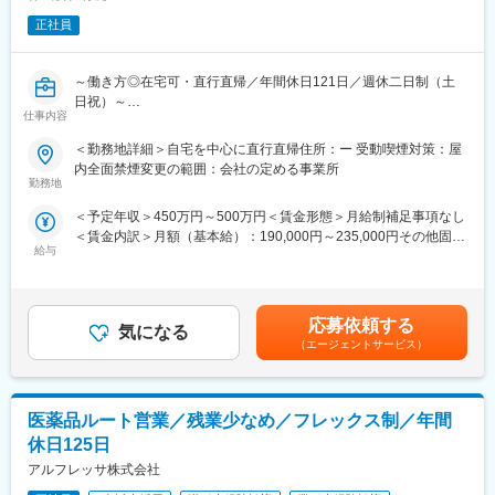
男女比：男性32名、女性41名
正社員
10代～50代と幅広く在籍しています。
■製品について：https://www.daisho-s.jp/
～働き方◎在宅可・直行直帰／年間休日121日／週休二日制（土
大昭製薬は、1943年創業のOTC医薬品メーカーです。咳止めや鼻
日祝）～
炎薬、ビタミン剤など幅広い製品を製造販売しています。原料か
仕事内容
■業務内容
ら出荷まで一貫した製造体制と、各工程での丁寧な品質チェック
当社にて、ルートセールス中心で下記商品の販売をお任せしま
＜勤務地詳細＞自宅を中心に直行直帰住所：ー 受動喫煙対策：屋
が強みです。「すべてはみなさまの健康のために」をモットー
す。
内全面禁煙変更の範囲：会社の定める事業所
に、安全で高品質な医薬品を提供しています。
▽主な販売商品
勤務地
整形外科用品：腰部固定帯・サポーター等
■当社について：
＜予定年収＞450万円～500万円＜賃金形態＞月給制補足事項なし
衛生用品：ガーゼ・包帯等
大昭製薬株式会社では、原料から混合・製剤・包装・発送までを
＜賃金内訳＞月額（基本給）：190,000円～235,000円その他固定
感染対策用品：マスク・ガウン・グローブ等
一貫して行っています。
給与
手当/月：25,000円固定残業手当/月：40,000円～50,000円（固定
患者ケア用品：病院内シューズ・腹帯等
「高品質で安全性の高い製品づくり」のために、出荷前の品質確
残業時間25時間0分/月）超過した時間外労働の残業手当は追加支
マスク専用自動販売機
認だけでなく、原薬受け入れ時、造粒後など製造工程の各所で品
給＜月給＞255,000円～310,000円（一律手当を含む）＜昇給有無
▽取引先
質チェックを行い、最終製品が高品質となるよう、各工程の管理
＞有＜残業手当＞有＜給与補足＞※年収には賞与が含まれており、
医療機器卸販売会社、医薬品卸販売会社、歯科卸販売会社等
応募依頼する
を徹底し丁寧に製造しています。
気になる
業績により変動いたします。※経験・能力を考慮して決定いたしま
（エージェントサービス）
す。■昇給：年1回（7月）■賞与：年2回（7月、12月）※計約4ヶ
■具体的に
変更の範囲：会社の定める業務
月分賃金はあくまでも目安の金額であり、選考を通じて上下する
・代理店（卸）への営業
可能性があります。月給(月額)は固定手当を含めた表記です。
・代理店担当者と福祉施設へ直接訪問、商品説明などの勉強会
医薬品ルート営業／残業少なめ／フレックス制／年間
◎移動：社有車（直行直帰体制）社用車は1台貸与され、自宅付近
の駐車場を会社負担で借りることができます！
休日125日
◎担当：滋賀県エリア
アルフレッサ株式会社
◎出社は週1日程度、ミーティング等