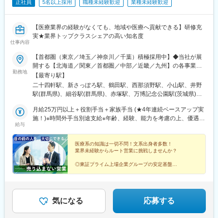
正社員
5名以上採用
職種未経験歓迎
業種未経験歓迎
■配属組織
和気あいあいとしたアットホームな環境で、優しい方が多く皆さ
【医療業界の経験がなくても、地域や医療へ貢献できる】研修充
んのびのびと就業しております◎
実★業界トップクラスシェアの高い知名度
仕事内容
■入社後の流れ
・まず商品知識等の座学から始まります。研修終了後も月に1度勉
【首都圏（東京／埼玉／神奈川／千葉）積極採用中】◆当社が展
強会があり、新しい商品の知識を身に着けることができます。
開する【北海道／関東／首都圏／中部／近畿／九州】の各事業所
・独り立ち後も社用携帯で電話で先輩へ相談をしたり、日報やレ
勤務地
へご希望を考慮した上で配属となります。【北海道】北海道【関
【最寄り駅】
ポートを全員で共有しコメントをもらいながらフォローいただけ
東】栃木／群馬／茨城／長野／山梨／新潟【首都圏】東京／埼玉
二十四軒駅、新さっぽろ駅、鶴田駅、西那須野駅、小山駅、井野
ます。
／神奈川／千葉★積極採用エリア【中部】静岡／愛知／三重／岐
駅(群馬県)、細谷駅(群馬県)、赤塚駅、万博記念公園駅(茨城県)、
阜【近畿】滋賀／兵庫／大阪／京都／奈良／和歌山【九州】福岡
大甕駅、新治駅、川中島駅、渚駅(長野県)、伊那八幡駅、小井川
■当社の特徴
／長崎／熊本／大分／宮崎／鹿児島各事業所の詳細については、
月給25万円以上＋役割手当＋家族手当 (★4年連続ベースアップ実
駅、寺尾駅、宮内駅(新潟県)、直江津駅、小川町駅(東京都)、江戸
・創業100年以上の老舗商社で、主に医療、介護、衛生用品の製
弊社HPよりご確認ください※「企業情報」→「拠点」よりご確認
施！)※時間外手当別途支給※年齢、経験、能力を考慮の上、優遇し
川橋駅、竹ノ塚駅、小村井駅、井荻駅、志村三丁目駅、学芸大学
造や販売を行っている企業です。
給与
いただけます。屋内禁煙(※喫煙室あり※禁煙タイムあり※喫煙室で
ます
駅、千歳船橋駅、北野駅(東京都)、小作駅、鶴川駅、北府中駅、桜
・医療や介護、衛生分野において豊富な製品のラインナップがあ
の就労はありません)
台駅(東京都)、北戸田駅、南越谷駅、久喜駅、加茂宮駅、新座駅、
り、現場のニーズに幅広く対応しています。
医療系の知識は一切不問！文系出身者多数！
航空公園駅、南古谷駅、ソシオ流通センター駅、三ツ沢上町駅、
・厳格な品質管理体制のもとで製造された製品は、高い信頼性と
業界未経験からルート営業に挑戦しませんか？
並木中央駅、踊場駅、江田駅(神奈川県)、元住吉駅、原当麻駅、社
安全性を持ち、医療・介護現場で評価されています。
家駅、藤沢本町駅、井細田駅、県立大学駅、平塚駅、千葉寺駅、
◎東証プライム上場企業グループの安定基盤
・常に新しい技術の開発に力を入れており、製品の改良や新製品
◎社会人経験で培った対人スキルを活かせる
佐倉駅、旭駅(千葉県)、木更津駅、館山駅、茂原駅、東船橋駅、小
の開発に積極的です。
◎家族手当や退職金制度など福利厚生充実
金城趾駅、春日町駅、大岡駅(静岡県)、竪堀駅、南伊東駅、助信
◎結婚等特別休暇やリフレッシュ休暇あり
・製品の提供だけでなく、導入後のサポートやコンサルティング
駅、掛川市役所前駅、焼津駅、黒川駅(愛知県)、小本駅(愛知県)、
も充実しており、顧客満足度が高いことが特徴です。
奥町駅、赤池駅(愛知県)、西岡崎駅、牛久保駅、住吉町駅、竹下
気になる
応募する
駅、守恒駅、陣原駅、浦田駅(福岡県)、荒木駅、現川駅、大村車両
■竹虎グループについて
基地駅、健軍校前駅、牧駅(大分県)、宮崎神宮駅、市立病院前駅