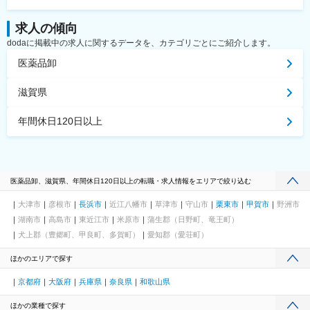
求人の傾向
dodaに掲載中の求人に関するデータを、カテゴリごとにご紹介します。
医薬品卸
滋賀県
年間休日120日以上
医薬品卸、滋賀県、年間休日120日以上の転職・求人情報をエリアで絞り込む
大津市
彦根市
長浜市
近江八幡市
草津市
守山市
栗東市
甲賀市
野洲市
湖南市
高島市
東近江市
米原市
蒲生郡（日野町、竜王町）
犬上郡（豊郷町、甲良町、多賀町）
愛知郡（愛荘町）
ほかのエリアで探す
京都府
大阪府
兵庫県
奈良県
和歌山県
ほかの業種で探す