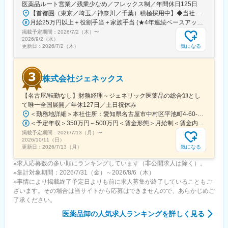
医薬品ルート営業／残業少なめ／フレックス制／年間休日125日
【首都圏（東京／埼玉／神奈川／千葉）積極採用中】◆当社が展開する【北海道／関東／首都圏／中部／近畿／九州】の各事業所へご希望を考慮した上で配属となります。【北海道】北海道【関東】栃木／群馬／茨城／長野／山梨／新潟【首都圏】東京／埼玉／神奈川／千葉★積極採用エリア【中部】静岡／愛知／三重／岐阜【近畿】滋賀／兵庫／大阪／京都／奈良／和歌山【九州】福岡／長崎／熊本／大分／宮崎／鹿児島各事業所の詳細については、弊社HPよりご確認ください※「企業情報」→「拠点」よりご確認いただけます。屋内禁煙(※喫煙室あり※禁煙タイムあり※喫煙室での就労はありません)
月給25万円以上＋役割手当＋家族手当 (★4年連続ベースアップ実施！)※時間外手当別途支給※年齢、経験、能力を考慮の上、優遇します
掲載予定期間：
2026/7/2（木）
〜
2026/9/2（水）
気になる
更新日：
2026/7/2（木）
株式会社ジェネックス
【名古屋/転勤なし】財務経理～ジェネリック医薬品の総合卸とし
て唯一全国展開／年休127日／土日祝休み
＜勤務地詳細＞本社住所：愛知県名古屋市中村区平池町4-60-12 グローバルゲート27F受動喫煙対策：敷地内喫煙可能場所あり変更の範囲：無
＜予定年収＞350万円～500万円＜賃金形態＞月給制＜賃金内訳＞月額（基本給）：250,000円～357,000円＜月給＞250,000円～357,000円＜昇給有無＞有＜残業手当＞有＜給与補足＞昇給：年１回（３月）賞与：年２回（6月、12月）※経験、スキルに応じて相談のうえ決定いたします※残業手当は別途支給30歳年収：350万円／月給25万円+賞与35歳年収：400万円／月給28.5万円+賞与賃金はあくまでも目安の金額であり、選考を通じて上下する可能性があります。月給(月額)は固定手当を含めた表記です。
掲載予定期間：
2026/7/13（月）
〜
2026/10/11（日）
気になる
更新日：
2026/7/13（月）
※求人応募数の多い順にランキングしています（非公開求人は除く）。
※集計対象期間：2026/7/31（金）～2026/8/6（木）
※事情により掲載終了予定日よりも前に求人募集が終了していることもご
ざいます。その場合は当サイトから応募はできませんので、あらかじめご
了承ください。
医薬品卸
の人気求人ランキングを詳しく見る