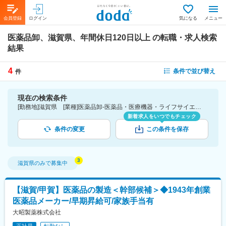
会員登録
ログイン
気になる
メニュー
医薬品卸、滋賀県、年間休日120日以上
の転職・求人検索
結果
4
条件で並び替え
件
現在の検索条件
[勤務地]滋賀県 [業種]医薬品卸-医薬品・医療機器・ライフサイエンス・医療系サービス [こだわり条件ピックアップ]年間休日120日以上 [詳細条件](休日・働き方)年間休日120日以上
新着求人をいつでもチェック
条件の変更
この条件を保存
滋賀県
のみで募集中
【滋賀/甲賀】医薬品の製造＜幹部候補＞◆1943年創業
医薬品メーカー/早期昇給可/家族手当有
大昭製薬株式会社