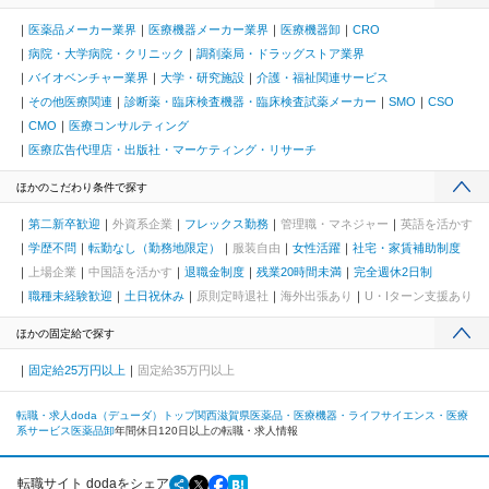
医薬品メーカー業界
医療機器メーカー業界
医療機器卸
CRO
病院・大学病院・クリニック
調剤薬局・ドラッグストア業界
バイオベンチャー業界
大学・研究施設
介護・福祉関連サービス
その他医療関連
診断薬・臨床検査機器・臨床検査試薬メーカー
SMO
CSO
CMO
医療コンサルティング
医療広告代理店・出版社・マーケティング・リサーチ
ほかのこだわり条件で探す
第二新卒歓迎
外資系企業
フレックス勤務
管理職・マネジャー
英語を活かす
学歴不問
転勤なし（勤務地限定）
服装自由
女性活躍
社宅・家賃補助制度
上場企業
中国語を活かす
退職金制度
残業20時間未満
完全週休2日制
職種未経験歓迎
土日祝休み
原則定時退社
海外出張あり
U・Iターン支援あり
ほかの固定給で探す
固定給25万円以上
固定給35万円以上
転職・求人doda（デューダ）トップ
関西
滋賀県
医薬品・医療機器・ライフサイエンス・医療
系サービス
医薬品卸
年間休日120日以上の転職・求人情報
転職サイト dodaをシェア