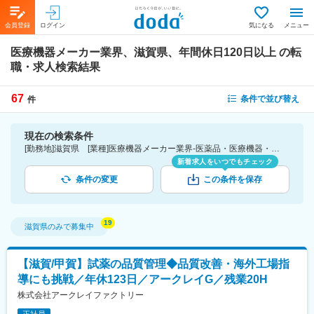
会員登録
ログイン
気になる
メニュー
医療機器メーカー業界、滋賀県、年間休日120日以上
の転
職・求人検索結果
67
条件で並び替え
件
現在の検索条件
[勤務地]滋賀県 [業種]医療機器メーカー業界-医薬品・医療機器・ライフサイエンス・医療系サービス [こだわり条件ピックアップ]年間休日120日以上 [詳細条件](休日・働き方)年間休日120日以上
新着求人をいつでもチェック
条件の変更
この条件を保存
滋賀県
のみで募集中
【滋賀/甲賀】試薬の品質管理◆品質改善・海外工場指
導にも挑戦／年休123日／アークレイG／残業20H
株式会社アークレイファクトリー