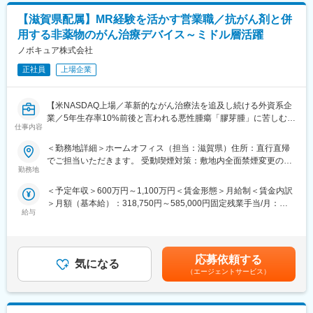
業基盤のもと、腰を据えて長くキャリアを築ける環境です。
グ、業務フローや課題の整理、要件定義
◎検査機器と体外診断薬の両方を自社で手がけるメーカーとし
【滋賀県配属】MR経験を活かす営業職／抗がん剤と併
・システム導入・運用後の効果検証および改善提案
て、日本国内にとどまらず世界100ヶ国以上で製品が使用されて
用する非薬物のがん治療デバイス～ミドル層活躍
・ITインフラ（ネットワーク・サーバー・セキュリティ等）の維
おり、グローバルに社会貢献できる事業を展開しています。
持管理
ノボキュア株式会社
・若手エンジニアの育成やOJT指導、技術的なサポート
変更の範囲：会社の定める業務
正社員
上場企業
・IT全般に関するヘルプデスク対応や社員からの問い合わせ対応
■組織構成
【米NASDAQ上場／革新的ながん治療法を追及し続ける外資系企
ITエンジニアは現在2名体制（新卒3年目の若手社員）です。
業／5年生存率10%前後と言われる悪性腫瘍「膠芽腫」に苦しむ患
仕事内容
者様を支える画期的な医療機器】
■業務の魅力
＜勤務地詳細＞ホームオフィス（担当：滋賀県）住所：直行直帰
経営層や現場との距離が近く、幅広い裁量で業務推進が可能で
＼MR経験が活かせます／
でご担当いただきます。 受動喫煙対策：敷地内全面禁煙変更の範
す。自身の提案や行動が会社全体の成長に直結します。
本ポジションは、がん患者に対する「腫瘍治療電場療法」の情報
勤務地
囲：会社の定める事業所（リモートワーク含む）
提供を通して、患者さんへ治療法の提供を行います。
■当社の特徴・魅力
＜予定年収＞600万円～1,100万円＜賃金形態＞月給制＜賃金内訳
これまでMRの方に多く入社頂いており、がん領域の最先端治療機
同社は、医療用画像診断装置の中核部品「シンチレータ」の製造
＞月額（基本給）：318,750円～585,000円固定残業手当/月：
器（非侵襲デバイス）を保有しており、抗がん剤で効果が得られ
において、世界トップクラスの技術を持つ企業です。高品質な画
給与
106,250円～195,000円（固定残業時間40時間0分/月）超過した時
にくい領域に対して併用できる治療法として医師に提案できる、
像を少ないX線量で提供する技術により、医療現場の負担軽減に大
間外労働の残業手当は追加支給＜月給＞425,000円～780,000円
やりがいある業務です。
きく貢献しています。社員同士の風通しの良さや経営層との距離
（一律手当を含む）＜昇給有無＞有＜残業手当＞有＜給与補足＞■
の近さが特徴で、主体的に意見を言える環境が整っています。
賞与実績:前年度実績（年間給与の15％）賃金はあくまでも目安の
■業務内容：
応募依頼する
安定した事業基盤のもと、ITによる業務変革・効率化に積極的に
気になる
金額であり、選考を通じて上下する可能性があります。月給(月額)
・大学病院などに所属する医師に対して、実際の症例をベースに
（エージェントサービス）
取り組む成長企業です。
は固定手当を含めた表記です。
した適切な情報提供・適正使用の推進
・医療機関との賃貸借契約の契約締結と与信管理
変更の範囲：会社の定める業務
・医療機器に対して使用成績調査等のPMS業務