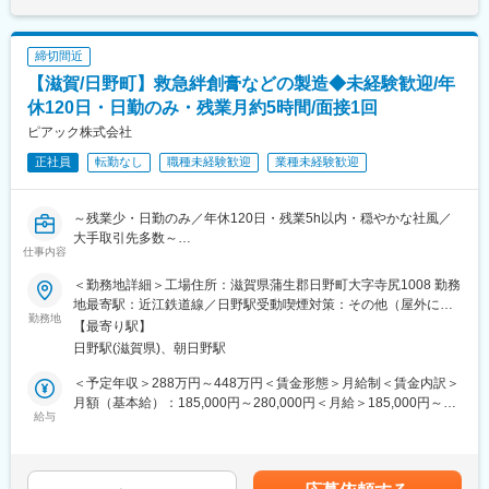
ため段取り力や調整力が身につきます。
■業務の流れ：
社内外対応はメール・Teamsが中心で、業務に慣れた後は1日50
調合作業では、pHメーターや電子天秤などの専用機器を使用しま
～100件程度の対応が発生します。
締切間近
す。
【滋賀/日野町】救急絆創膏などの製造◆未経験歓迎/年
・7:00 作業開始
■入社後
・製造で使用する液剤を、手順書に沿って調合
休120日・日勤のみ・残業月約5時間/面接1回
未経験の場合でも1～2か月は周囲に確認しながら業務を習得いた
・9:00頃までに 当日の製造分（ビーカー約6個分）の調液を完了
ピアック株式会社
だき、半年程度で一連の流れに慣れていただく想定です。
・9:00以降 翌日の準備、薬剤の在庫管理、計測機器のメンテナ
未経験入社は約4割で、事務職出身の方が多く活躍しています。
正社員
転勤なし
職種未経験歓迎
業種未経験歓迎
ンスなどを行い、業務終了
※9時以降の実際の製造作業は、パート社員・契約社員・派遣社員
■働きやすさ：
が担当するため、落ち着いて次工程の準備や管理業務に集中でき
17:30定時／月残業10時間程度／完全週休2日制(土日祝日)／食堂
～残業少・日勤のみ／年休120日・残業5h以内・穏やかな社風／
る環境です。
利用可／通勤手当など福利厚生も充実
大手取引先多数～
仕事内容
■業務の特徴：
変更の範囲：会社の定める業務
■業務内容：救急絆創膏を中心とした粘着製品の製造業務をお任せ
・作業は温度22度・湿度50％に管理されたクリーンルーム内で行
＜勤務地詳細＞工場住所：滋賀県蒲生郡日野町大字寺尻1008 勤務
します。
うため、一年を通して快適で落ち着いた環境のもと就業いただけ
地最寄駅：近江鉄道線／日野駅受動喫煙対策：その他（屋外に喫
勤務地
ます。
煙場所あり）変更の範囲：無
【最寄り駅】
【担当製品】
・業務量には日によって多少の変動がありますが、無理のないス
日野駅(滋賀県)、朝日野駅
製品は救急絆創膏、にきびパッチなどドラッグストアで一般消費
ケジュールで進められる体制を整えています。
者向けに売られている製品だけでなく、病院や食品工場向けなど
＜予定年収＞288万円～448万円＜賃金形態＞月給制＜賃金内訳＞
の特殊な絆創膏やかつら用テープなど様々な製品があります。
■組織について：
月額（基本給）：185,000円～280,000円＜月給＞185,000円～
給与
・試薬の製造部門では100名弱が勤務しています。
280,000円＜昇給有無＞有＜残業手当＞有＜給与補足＞・経験や
【業務の流れ】
・社員一人ひとりのモチベーションや働きやすさ、キャリアパス
能力によって決定・その他手当：精皆勤手当2,000円・昇給あり：
・製造マシンのオペレート：使用資材の機械への設置並びに交
を大切にしており、査定とは別に定期的な1on1面談の場を設けて
1月あたり1％～2％（前年度実績）・賞与あり：年2回 ※計3.5ヶ
換、製造機械の稼働並びに稼働時の製品の状態確認及び安定稼働
います。業務面だけでなくキャリアの相談もしやすく、社員が生
月分（前年度実績）賃金はあくまでも目安の金額であり、選考を