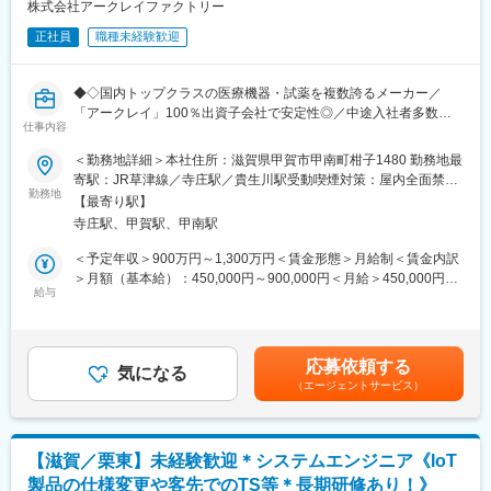
当しており、本ポジションでは、経営に必要な数値を整理・把握
株式会社アークレイファクトリー
た。国内だけでなく、海外での売上も安定的に伸びているため経
し、関係部署や経営層と連携しながら、経理業務全体を支えてい
営が安定しています。
正社員
職種未経験歓迎
ただきます。
同社では、基幹システム（SAP）と補完的にExcelを用いた経理業
変更の範囲：会社の定める業務
務を行っており、システムやExcelを活用した会計処理・データ管
◆◇国内トップクラスの医療機器・試薬を複数誇るメーカー／
理のご経験を重視しています。
「アークレイ」100％出資子会社で安定性◎／中途入社者多数で
仕事内容
馴染みやすい／教育・研修体制豊富／年休123日・海外出張あり
■配属先について：
／マイカー通勤可・シャトルバスあり◆◇
＜勤務地詳細＞本社住所：滋賀県甲賀市甲南町柑子1480 勤務地最
甲南工場の総務人事チームは15名で構成されており、そのうち経
寄駅：JR草津線／寺庄駅／貴生川駅受動喫煙対策：屋内全面禁煙
理業務担当は4名在籍しています。
■業務概要：
勤務地
変更の範囲：会社の定める事業所
【最寄り駅】
医療機器の血糖自己計測器の世界的先駆者メーカー「アークレ
■組織について：
寺庄駅、甲賀駅、甲南駅
イ」の製造・物流を担う同社にて、品質保証部門のマネジメント
・社員一人ひとりのモチベーションや働きやすさ、キャリアパス
業務を担当いただきます。
＜予定年収＞900万円～1,300万円＜賃金形態＞月給制＜賃金内訳
を大切にし、査定とは別に定期的な1on1面談の場を設けていま
＞月額（基本給）：450,000円～900,000円＜月給＞450,000円～
す。
■業務詳細：
給与
900,000円＜昇給有無＞有＜残業手当＞無＜給与補足＞※年収はご
・部署を問わずコミュニケーションが取りやすく、相談しやすい
当部門は、
経験に応じて相談可能です。■昇給：年1回（5月）■賞与：年2回
職場風土です。
（1）安全管理／（2）品質保証／（3）規制対応・監査／（4）薬
（7月、12月）賃金はあくまでも目安の金額であり、選考を通じ
事
て上下する可能性があります。月給(月額)は固定手当を含めた表記
■当社の魅力：
応募依頼する
の4つの専門分野に分かれており、今回のポジションでは特に、規
気になる
です。
◎当社は、景気の影響を受けにくい医療業界において、国内トッ
（エージェントサービス）
制対応や薬事など、医療機器・医薬品に関わる分野を中心にご担
プクラスのシェアを誇る製品を複数展開しています。安定した事
当いただく予定です。
業基盤のもと、腰を据えて長くキャリアを築ける環境です。
各種法規制や業界ルールに沿って製品の安全性・品質を担保する
◎検査機器と体外診断薬の両方を自社で手がけるメーカーとし
役割であり、専門性を高めながらキャリアを築けるポジションで
て、日本国内にとどまらず世界100ヶ国以上で製品が使用されて
【滋賀／栗東】未経験歓迎＊システムエンジニア《IoT
す。
おり、グローバルに社会貢献できる事業を展開しています。
製品の仕様変更や客先でのTS等＊長期研修あり！》
医療業界の知識については、実務を通じて段階的に身につけて頂