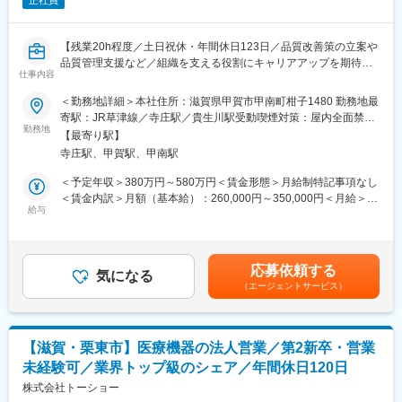
正社員
【残業20h程度／土日祝休・年間休日123日／品質改善策の立案や
品質管理支援など／組織を支える役割にキャリアアップを期待／
仕事内容
風通しの良い社風】
＜勤務地詳細＞本社住所：滋賀県甲賀市甲南町柑子1480 勤務地最
■職務内容：
寄駅：JR草津線／寺庄駅／貴生川駅受動喫煙対策：屋内全面禁煙
当社で製造する試薬の品質管理をお任せします。
勤務地
変更の範囲：会社の定める事業所
【最寄り駅】
寺庄駅、甲賀駅、甲南駅
＜具体的な業務内容＞
・試薬の測定作業
＜予定年収＞380万円～580万円＜賃金形態＞月給制特記事項なし
・派遣社員や契約社員、実習生へ測定作業の指示出し・進捗管理
＜賃金内訳＞月額（基本給）：260,000円～350,000円＜月給＞
※本ポジションは、測定業務ではなく、作業の指示出しや進捗管理
給与
260,000円～350,000円＜昇給有無＞有＜残業手当＞有＜給与補足
がメインとなります。
＞・これまでのご経験・能力を考慮の上、当社規定に基づき決
定。【年収例】30歳／一般職／450万円（賞与・残業17h込）／課
・測定データの分析・評価
長職/700万円（賞与込）※課長職となった時点で上記年収となりま
応募依頼する
・結果に基づく品質改善策の立案・実施
気になる
す。■昇給：年1回（5月）■賞与：年2回（7月、12月）賃金はあく
（エージェントサービス）
・製品開発段階からの品質管理支援（製品会議への参加）
までも目安の金額であり、選考を通じて上下する可能性がありま
・海外工場に対する品質基準向上の指導・サポート
す。月給(月額)は固定手当を含めた表記です。
＜製品について＞
【滋賀・栗東市】医療機器の法人営業／第2新卒・営業
体外診断用医薬品（尿試験紙、インフルエンザ診断薬、自己血糖
未経験可／業界トップ級のシェア／年間休日120日
測定センサー）は検体検査に用いられ、疾病の有無だけでなく重
症度や進行度、合併症を定量的に把握し、健康管理や治療方針の
株式会社トーショー