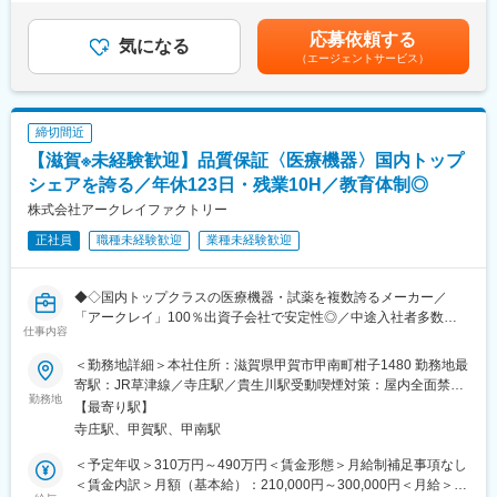
・不具合・クレーム調査（国内／海外工場）
従業員19名の小さな会社です。他社にはない独自性のある製品が
定。【年収例】30歳／一般職／450万円（賞与・残業17h込）／課
・CAPAの立案および進捗管理
多く、特許も多数取得しています。景気に左右されにくい救急絆
長職/700万円（賞与込）※課長職となった時点で上記年収となりま
応募依頼する
・品質システム（QMS／ISO）に関する運用・改善
気になる
創膏メーカーです。得意先としては大手ドラッグストアー（ウエ
す。■昇給：年1回（5月）■賞与：年2回（7月、12月）賃金はあく
（エージェントサービス）
・品質監査（社内／社外）の対応
ルシア、イオン、キリン堂等々）やアートネイチャー、アスクル
までも目安の金額であり、選考を通じて上下する可能性がありま
等々の様々な得意先を持ち、先方の要求に合わせたオリジナル製
す。月給(月額)は固定手当を含めた表記です。
■ミッション：
品を多く開発しております。
・即戦力として上記業務を主体的に担当いただきます。
締切間近
・将来的にはチームリーダーとして品質判断・改善推進を担って
変更の範囲：会社の定める業務
【滋賀※未経験歓迎】品質保証〈医療機器〉国内トップ
いただくことを期待しています。
シェアを誇る／年休123日・残業10H／教育体制◎
■担当製品：
株式会社アークレイファクトリー
体外診断用医薬品（血液分祈用試薬、尿分折用試薬）、および医
正社員
職種未経験歓迎
業種未経験歓迎
療用検査機器（血液分析装置、尿分析装置）
■入社後の流れ：
◆◇国内トップクラスの医療機器・試薬を複数誇るメーカー／
入社後は、配属部門でのOJTを中心に研修を実施します。業界や
「アークレイ」100％出資子会社で安定性◎／中途入社者多数で
実務の経験がない方でも、基礎から丁寧に学べる環境のため、安
仕事内容
馴染みやすい／教育・研修体制豊富／年休123日・残業10時間程
心してスタートできます。
／マイカー通勤可・シャトルバスあり◆◇
業務は理解度や習熟度に合わせて少しずつお任せしていきますの
＜勤務地詳細＞本社住所：滋賀県甲賀市甲南町柑子1480 勤務地最
で、無理なく段階的に成長していただけます。
寄駅：JR草津線／寺庄駅／貴生川駅受動喫煙対策：屋内全面禁煙
■業務概要：
勤務地
変更の範囲：会社の定める事業所
【最寄り駅】
医療機器の血糖自己計測器の世界的先駆者メーカー「アークレ
■組織について：
寺庄駅、甲賀駅、甲南駅
イ」の製造・物流を担う同社にて、医療機器や試薬の品質保証職
・品質本部品質保証チームには正社員４名が在籍しています。
としてご活躍頂ける方を募集致します。
・社員一人ひとりのモチベーションや働きやすさ、キャリアパス
＜予定年収＞310万円～490万円＜賃金形態＞月給制補足事項なし
を大切にしており、査定とは別に定期的な1on1面談の場を設けて
＜賃金内訳＞月額（基本給）：210,000円～300,000円＜月給＞