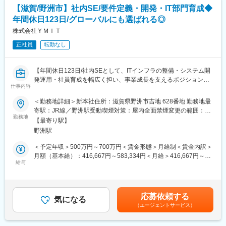
・製品データ・部品情報に関する問い合わせ対応
◆高いシェアを持つ製品：
【滋賀/野洲市】社内SE/要件定義・開発・IT部門育成◆
※海外対応は、英文テンプレートや翻訳ツールを活用いただきなが
調剤というニッチな分野で、業界トップクラスのシェアを誇る製
年間休日123日/グローバルにも選ばれる◎
ら対応できるレベルのものですのでご安心ください。
品が多数あります。寡占市場だからこそ、競合製品を使っている
株式会社ＹＭＩＴ
顧客からいかにシェアを獲得するか試行錯誤する面白さがありま
■教育体制：
す。
正社員
転勤なし
入社後は、SAPおよびPLM（Windchill）を使用した業務を担当い
ただきます。部品や製品データの管理方法には明確なルールがあ
変更の範囲：会社の定める業務
り、まずは日本工場分の業務からスタートし、OJTを通じて一つ
【年間休日123日/社内SEとして、ITインフラの整備・システム開
ひとつ理解を深めていただく流れとなります。
発運用・社員育成を幅広く担い、事業成長を支えるポジションで
未経験の方も、決められた手順に沿って業務を進めていける環境
仕事内容
す】
のためご安心ください。
＜勤務地詳細＞新本社住所：滋賀県野洲市吉地 628番地 勤務地最
将来的には、海外工場分データの確認業務などにも段階的に携わ
■業務概要
寄駅：JR線／野洲駅受動喫煙対策：屋内全面禁煙変更の範囲：会
っていただきます。
当社の社内SEとして、全社のITシステムの構築・運用・保守、業
勤務地
社の定める事業所
【最寄り駅】
務効率化に資するツールやアプリケーションの開発、IT関連課題
■組織について：
野洲駅
の解決をリードしていただきます。システムの運用だけでなく、
・社員一人ひとりのモチベーションや働きやすさ、キャリアパス
現場の声を汲み取り、要件定義から設計・開発・導入・保守まで
＜予定年収＞500万円～700万円＜賃金形態＞月給制＜賃金内訳＞
を大切にしており、査定とは別に定期的な1on1面談の場を設けて
一貫して担当します。さらに、若手エンジニアの育成や、IT部門
月額（基本給）：416,667円～583,334円＜月給＞416,667円～
います。業務面だけでなくキャリアの相談もしやすく、社員が生
の牽引役としての活躍も期待します。
給与
583,334円＜昇給有無＞有＜残業手当＞有＜給与補足＞予定年収
き生きと長期的に活躍できる環境づくりに取り組んでいます。
はあくまでも目安の金額であり、選考を通じて上下する可能性が
・コミュニケーションが活発で、部署を問わず相談しやすい、活
■業務詳細
あります。■昇給：年1回■賞与：業績賞与⇒定期賞与：なし 決
気のある雰囲気が特徴です。
・社内基幹システムや業務アプリケーションの設計、開発、運
算賞与：会社の業績に応じ支給する場合あり賃金はあくまでも目
応募依頼する
用、保守
気になる
安の金額であり、選考を通じて上下する可能性があります。月給
■当社の魅力：
（エージェントサービス）
・PHP、CAKE PHP、Python、Html、Linux等を用いたプログラ
(月額)は固定手当を含めた表記です。
◎当社は、景気の影響を受けにくい医療業界において、国内トッ
ム開発や改修
プクラスのシェアを誇る製品を複数展開しています。安定した事
・社内ユーザー（技術職・製造現場含む）からの要望ヒアリン