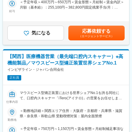
＜予定年収＞400万円～650万円＜賃金形態＞月給制＜賃金内訳＞
・歯科医院、病院歯科に対するシュアスマイル（デジタル矯正シ
・入社後約1ヶ月は座学と営業同行で基礎を習得し、4～6ヶ月を
月額（基本給）：255,100円～382,800円固定残業手当/月：
ステム）・歯科用インプラントと関連する製品の提案・販売
目安に独り立ちを目指します。
給与
40,000円～59,813円（固定残業時間20時間0分/月）超過した時間
・歯科医院と技工所と直接コミュニケーションをとり、リレーシ
・生命保険や住宅営業など、業界未経験から活躍している社員も
外労働の残業手当は追加支給＜月給＞295,100円～442,613円（一
ョンシップの強化と新規顧客の開拓
多数在籍しています。
律手当を含む）＜昇給有無＞有＜残業手当＞有＜給与補足＞※給与
・製品の情報提供や、販売後のフォローアップ、取扱いの説明・
詳細は経験・能力・スキルに応じ、選考の過程を通じて決定しま
デモの実施など
■ポジション魅力
応募依頼する
気になる
す。※上記の予定年収は20時間の残業時間代相当の手当およびイ
・一部の販売代理店(ディーラー)への製品説明会、販促企画の提
・世界大手ブランドの製品力を活かした提案営業。
（エージェントサービス）
ンセンティブを含む金額です。■給与改定：年1回（4月）賃金は
案・実行
・高年収を目指せるインセンティブ制度（四半期の達成率に応じ
あくまでも目安の金額であり、選考を通じて上下する可能性があ
て支給。注力製品の販売台数に応じた加算もあり、100%達成で年
ります。月給(月額)は固定手当を含めた表記です。
■歯科用アライナー矯正営業の魅力・醍醐味
換算200万超え。半数以上が目標を達成しています。）
【関西】医療機器営業（最先端口腔内スキャナー）※高
歯科業界では世界最大手の規模を誇るデンツプライシロナ社は、
歯科用アライナー矯正ならびデジタル歯科製品の分野で包括的な
■キャリアパス
機能製品／マウスピース型矯正装置世界シェアNo.1
ラインアップを提供しています。
・営業マネージャー、シニアスペシャリストとして営業特化型キ
インビザライン・ジャパン合同会社
20年以上の歴史を持つデジタル矯正ブランドの SureSmileは、日
ャリア、セールストレーナー（育成担当）など幅広いキャリアが
本におけるさらなるシェア拡大をめざしています。
正社員
選択可能。
ソフトウェアによるアライナー矯正治療の計画、その計画を元に
・社内公募制度により、別部門への異動実績もあります。
作製されるカスタムメイドのアライナー装置の、販売とサポート
マウスピース型矯正装置における世界シェアNo.1を誇る同社に
が主な業務となります。他業界からの出身者も数多く活躍してい
変更の範囲：会社の定める業務
て、口腔内スキャナー「iTero(アイテロ)」の営業をお任せしま
ます。また、働き方に関しても、営業所に縛られず直行直帰での
仕事内容
す。
セルフ・マネジメントの働き方になります。各営業ご担当者には
テリトリーがアサインされますので、各自でテリトリー戦略を立
＜勤務地詳細＞関西エリア住所：大阪府・京都府・兵庫県・滋賀
■職務詳細
案して営業活動を行っていただきます。
県・奈良県・和歌山県 受動喫煙対策：屋内全面禁煙
・担当エリアの顧客担当営業と連携し、営業予算を達成する
アライナー市場は現在急速に成長が加速しており、今後も成長が
勤務地
・担当エリアの戦略の策定と遂行
続くと思われる営業職にとって素晴らしい環境です。歯科医師に
＜予定年収＞750万円～1,150万円＜賃金形態＞月給制補足事項な
・顧客/KOLとの関係構築、製品デモの実施
対して、専門性の高い商材でのコンサルティング型・提案型の営