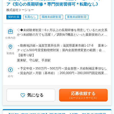
・測定データの分析・評価
ア《安心の長期研修＊専門技術習得可＊転勤なし》
・結果に基づく品質改善策の立案・実施
・製品開発段階からの品質管理支援（製品会議への参加）
株式会社トーショー
・海外工場に対する品質基準向上の指導・サポート
契約社員
転勤なし
職種未経験歓迎
業種未経験歓迎
＜製品について＞
体外診断用医薬品（尿試験紙、インフルエンザ診断薬、自己血糖
◇◆未経験者歓迎！6ヶ月以上の長期研修を用意しているため文系
測定センサー）は検体検査に用いられ、疾病の有無だけでなく重
かつ未経験の方でも活躍！／調剤IoT機器といった最新技術のメン
症度や進行度、合併症を定量的に把握し、健康管理や治療方針の
仕事内容
テナンスが可能！／原則転勤は無いため特定エリアで就業された
決定、治療効果の評価に役立ちます。
い方も歓迎！社会貢献性の高い仕事◆◇
＜勤務地詳細＞滋賀営業所住所：滋賀県栗東市綣1-17-8 栗東シ
ティビル503号室受動喫煙対策：屋内全面禁煙変更の範囲：会社
■入社後の流れ：
【はじめに】
勤務地
の定める事業所（リモートワーク含む）
・入社後は、配属部門にてOJTを中心に業務を習得していただき
【最寄り駅】
当ポジションはフィールドエンジニアと言われる、自社製品を購
ます。
栗東駅、守山駅、手原駅
入されたお客様先へ出向き、機械やシステムのメンテナンスを行
・まずは測定作業からお任せしますが、将来的には、組織全体を
う技術職となります。
＜予定年収＞350万円～500万円＜賃金形態＞月給制補足事項なし
支える役割へとステップアップしていただくことを期待していま
メンテナンススキルの市場価値は上昇の一途を辿っており、同社
＜賃金内訳＞月額（基本給）：200,000円～280,000円固定残業手
す。
で得られるスキルも例外ではありません。完全未経験から市場価
給与
当/月：40,000円～70,000円（固定残業時間33時間0分/月）超過し
値を高める事ができる貴重な求人となります。
た時間外労働の残業手当は追加支給＜月給＞240,000円～350,000
■働き方：
円（一律手当を含む）＜昇給有無＞有＜残業手当＞有＜給与補足
・残業時間：20h程度
【業務内容】
＞※給与詳細は、年齢・スキルを考慮し決定します。■昇給：年1
・土日祝休／年間休日123日
応募依頼する
同社のフィールドエンジニアとして主力製品である「全自動調剤
気になる
回■賞与：年2回年収420万円／30歳 経験5年年収500万円／32歳
・マイカー通勤可
（エージェントサービス）
分包機」や「リアルタイム薬品管理装置」といった調剤IoT機器の
経験7年賃金はあくまでも目安の金額であり、選考を通じて上下す
メンテナンスを行います。
る可能性があります。月給(月額)は固定手当を含めた表記です。
■組織構成：
試薬品質管理チーム
【業務詳細】