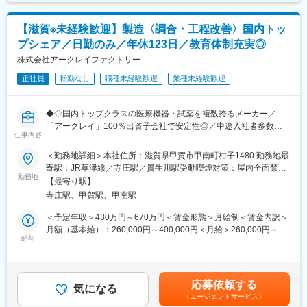
は固定手当を含めた表記です。
※英語はメール中心で、翻訳ツールを活用した対応で問題ありませ
■キャリアパス：
ん。
生産管理部門では、計画立案・進捗管理を通じて工場全体を見渡
【滋賀※未経験歓迎】製造〈調合・工程改善〉国内トッ
（1）調達・割当業務（輸出入関連）
す力を身につけていただき、将来的にはマネジメントや海外拠点
プシェア／日勤のみ／年休123日／教育体制充実◎
・製品（機器・試薬）の出荷に向けた割当調整
との連携強化など、役割を広げていくことが可能です。
・在庫確認および納期を踏まえた出荷スケジュール調整
株式会社アークレイファクトリー
・輸出に伴う条件確認（危険物／温度管理 等）
変更の範囲：会社の定める業務
正社員
転勤なし
職種未経験歓迎
業種未経験歓迎
・ラベル内容のチェック（各国規制対応）
（2）将来的にお任せする業務
・輸出入手配全般（貿易実務）
◆◇国内トップクラスの医療機器・試薬を複数誇るメーカー／
・関係部門との調整および出荷管理
「アークレイ」100％出資子会社で安定性◎／中途入社者多数で
・物流・生産管理との連携業務
仕事内容
馴染みやすい／教育・研修体制豊富／年休123日・残業17時間程
・海外拠点（フィリピン・中国など）との調整業務（メール中
(今後削減方針)／マイカー通勤可・シャトルバスあり◆◇
＜勤務地詳細＞本社住所：滋賀県甲賀市甲南町柑子1480 勤務地最
心）
寄駅：JR草津線／寺庄駅／貴生川駅受動喫煙対策：屋内全面禁煙
＜取扱い製品＞
■業務内容：
勤務地
変更の範囲：無
・試薬：約100品目（管理項目が多く専門性が高い）
【最寄り駅】
試験紙製造における前工程として、製造に使用する液剤の調合業
・機器：約3,000品目（品目数は多いが比較的シンプル）
寺庄駅、甲賀駅、甲南駅
務をお任せします。
製品の品質を左右する重要な工程であり、正確さと再現性が求め
＜予定年収＞430万円～670万円＜賃金形態＞月給制＜賃金内訳＞
■組織体制
られるポジションです。
月額（基本給）：260,000円～400,000円＜月給＞260,000円～
生産管理部 生産管理チーム：14名（30代～60代）
主な業務内容は以下の通りです。
給与
400,000円＜昇給有無＞有＜残業手当＞有＜給与補足＞※経験やス
※女性が多く、穏やかな社員が多いため相談しやすい環境です。
・試薬の秤量（量を量る作業）・攪拌（混ぜる作業）・各種計測
キルを考慮の上、当社規定により決定いたします。■昇給：年1回
・調合データのデータベース入力・管理
（5月）■賞与：年2回（7月、12月）賃金はあくまでも目安の金額
■業務の特徴
・製造工程の効率化・改善の検討
であり、選考を通じて上下する可能性があります。月給(月額)は固
納期変更や部材状況に応じた調整が多く、営業・製造と連携しな
応募依頼する
・開発試作のフォローや新規商品の製造工程への移管対応
気になる
定手当を含めた表記です。
がら進めるポジションです。
（エージェントサービス）
・pHメーター・電子天秤など計測機器の点検・メンテナンス
在庫確認、納期調整、出荷指示、書類作成などを並行して進める