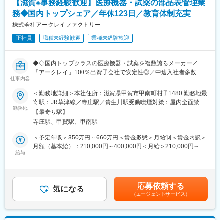
└29名配属（正社員：9名、契約社員：1名、技能実習生：11名、
【滋賀※事務経験歓迎】医療機器・試薬の部品表管理業
（1）メンテナンス契約を締結していただいているお客様に定期的
パート社員8名）※20代～60代まで幅広く在籍しております。
務◆国内トップシェア／年休123日／教育体制充実
に伺って機械の状態を確認調整する業務
（2）メンテナンス契約の有無に関わらず全ての機械トラブルに対
株式会社アークレイファクトリー
※コミュニケーションが活発で、部署を問わず相談しやすい、活気
する緊急対応
のある雰囲気が特徴です。
正社員
職種未経験歓迎
業種未経験歓迎
（3）新しい機械を導入する際の導入設置作業
（4）メンテナンスに関する書類作成（保守契約更新、修理履歴・
■当社について：
機器状態報告書など）
当社は、臨床検査機器および体外医薬品の研究・開発を行うアー
◆◇国内トップクラスの医療機器・試薬を複数誇るメーカー／
クレイ株式会社の生産部門であり、世界に広がる生産拠点のマザ
「アークレイ」100％出資子会社で安定性◎／中途入社者多数で
【ポジションの魅力】
仕事内容
ー工場です。研究・開発から製造、品質管理、製品の出荷まで一
馴染みやすい／教育・研修体制豊富／年休123日・残業10時間程
・長期間の研修を用意しているため職種未経験＆技術的な知識が
貫した生産体制を確立、高品質で高効率な生産体制でよい商品を
／マイカー通勤可・シャトルバスあり◆◇
＜勤務地詳細＞本社住所：滋賀県甲賀市甲南町柑子1480 勤務地最
全く無い方でも立ち上りが可能となっております。
作りだしています。アークレイグループは、糖尿病検査装置の分
寄駅：JR草津線／寺庄駅／貴生川駅受動喫煙対策：屋内全面禁煙
・業界トップクラスのIoT製品や医療システムに触れる事が可能で
野では国内トップクラスの地位を築いています。
■業務概要：
勤務地
変更の範囲：会社の定める事業所
す。また、製品知識だけでなくメンテナンススキルも習得可能な
【最寄り駅】
医療機器（血糖自己測定器・試薬）の製品データや部品情報が正
ため市場価値向上が可能です。
寺庄駅、甲賀駅、甲南駅
変更の範囲：会社の定める業務
しく管理されているかを確認・登録する事務業務です。
・正社員登用は前提の採用です。就業態度に問題がなければ原則
必要な部品情報・構成情報・変更履歴を専用システムで管理し社
＜予定年収＞350万円～660万円＜賃金形態＞月給制＜賃金内訳＞
登用となり、業界トップクラスシェアを誇る優良企業の正社員と
内外との情報のズレを防ぐ役割を担います。
月額（基本給）：210,000円～400,000円＜月給＞210,000円～
して安定就業が可能です。（登用率98%、試験ノルマなし）
給与
400,000円＜昇給有無＞有＜残業手当＞有＜給与補足＞■昇給：年
■業務詳細：
1回（5月）■賞与：年2回（7月、12月）賃金はあくまでも目安の
【同社の魅力】
・部品の数量・バージョン・変更履歴の確認
金額であり、選考を通じて上下する可能性があります。月給(月額)
◆医療業界に貢献：
・設計変更時の内容確認および登録サポート
は固定手当を含めた表記です。
最新のIoT技術に注力しており、これまで人の手でアナログに行わ
応募依頼する
・各生産拠点における代替品可否・工程差・治具差分などのルー
気になる
れていた薬剤管理を、全自動で管理、調整、計測、分包まで対応
（エージェントサービス）
ル確認
可能にしました。当社の製品やシステムが、24時間止めてはなら
・工場ごとの部品や工程の違いが正しく反映されているかのチェ
ない医療現場の安心安全や、医療従事者の負担軽減に大きく貢献
ック
しています。