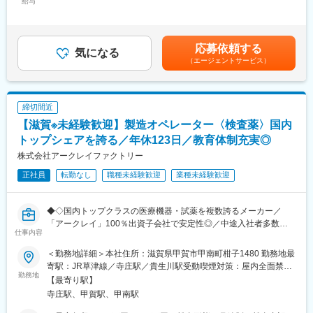
■業務詳細：
給与
います。業務面だけでなくキャリアの相談もしやすく、社員が生
210,000円～300,000円＜昇給有無＞有＜残業手当＞有＜給与補足
・出荷判定に関するデータ確認
き生きと長期的に活躍できる環境づくりに取り組んでいます。
＞・これまでのご経験・能力を考慮の上、当社規定に基づき決
・試験結果の取りまとめ・記録作成
・コミュニケーションが活発で、部署を問わず相談しやすい、活
定。【年収例】30歳／一般職／450万円（賞与・残業17h込）／課
・不具合調査のサポート
気のある雰囲気が特徴です。
長職/700万円（賞与込）※課長職となった時点で上記年収となりま
応募依頼する
・品質監査（社内／社外）対応の補助業務
気になる
す。■昇給：年1回（5月）■賞与：年2回（7月、12月）賃金はあく
（エージェントサービス）
■当社の魅力：
までも目安の金額であり、選考を通じて上下する可能性がありま
■ミッション：
◎景気の影響を受けにくい医療業界において、国内トップクラス
す。月給(月額)は固定手当を含めた表記です。
・先輩社員の指示・指導のもと、業務を習得いただきます。
のシェアを誇る製品を複数展開しています。安定した事業基盤の
・段階的に担当範囲を広げ、将来的には出荷判定などの主業務を
もと、腰を据えて長くキャリアを築ける環境です。
締切間近
担っていただきます。
◎日本国内にとどまらず世界100ヶ国以上で製品が使用されてお
【滋賀※未経験歓迎】製造オペレーター〈検査薬〉国内
り、グローバルに社会貢献できる事業を展開しています。
■担当製品：
トップシェアを誇る／年休123日／教育体制充実◎
体外診断用医薬品（血液分祈用試薬、尿分折用試薬）、および医
変更の範囲：会社の定める業務
株式会社アークレイファクトリー
療用検査機器（血液分析装置、尿分析装置）
正社員
転勤なし
職種未経験歓迎
業種未経験歓迎
■入社後の流れ：
入社後は、配属部門でのOJTを中心に研修を実施します。業界や
◆◇国内トップクラスの医療機器・試薬を複数誇るメーカー／
実務の経験がない方でも、基礎から丁寧に学べる環境のため、安
「アークレイ」100％出資子会社で安定性◎／中途入社者多数で
心してスタートできます。
仕事内容
馴染みやすい／教育・研修体制豊富／年休123日・残業17時間程
業務は理解度や習熟度に合わせて少しずつお任せしていきますの
(今後削減方針)／マイカー通勤可・シャトルバスあり◆◇
で、無理なく段階的に成長していただけます。
＜勤務地詳細＞本社住所：滋賀県甲賀市甲南町柑子1480 勤務地最
寄駅：JR草津線／寺庄駅／貴生川駅受動喫煙対策：屋内全面禁煙
■業務概要：
勤務地
■組織について：
変更の範囲：無
【最寄り駅】
試薬の製造工程に関わる業務からスタートし、将来的には工程全
・品質本部は正社員６名が在籍しています。
寺庄駅、甲賀駅、甲南駅
体を管理するポジションを目指していただきます。
・社員一人ひとりのモチベーションや働きやすさ、キャリアパス
日々の製造を通じて知識を身につけながら、品質向上や業務改善