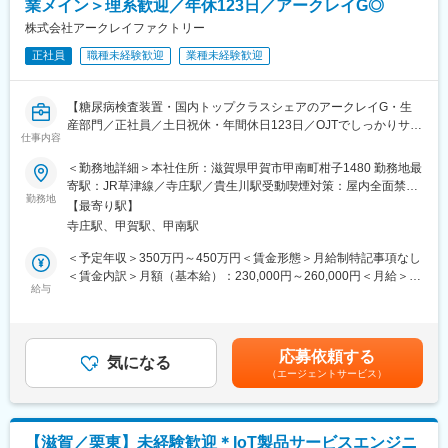
業メイン＞理系歓迎／年休123日／アークレイG◎
【ポジションの魅力】
◎景気の影響を受けにくい医療業界において、国内トップクラス
・長期間の研修を用意しているため職種未経験＆技術的な知識が
株式会社アークレイファクトリー
のシェアを誇る製品を複数展開しています。安定した事業基盤の
全く無い方でも立ち上りが可能となっております。
もと、腰を据えて長くキャリアを築ける環境です。
正社員
職種未経験歓迎
業種未経験歓迎
・業界トップクラスの調剤システムやIoT製品を扱っており、業務
◎検査機器と体外診断薬の両方を自社で手がけるメーカーとし
を通して最新の技術に触れることが可能です。
て、日本国内にとどまらず世界100ヶ国以上で製品が使用されて
・正社員登用は前提の採用です。就業態度に問題がなければ原則
おり、グローバルに社会貢献できる事業を展開しています。
【糖尿病検査装置・国内トップクラスシェアのアークレイG・生
登用となり、業界トップクラスシェアを誇る優良企業の正社員と
産部門／正社員／土日祝休・年間休日123日／OJTでしっかりサポ
して安定就業が可能です。（登用率98%、試験ノルマなし）
仕事内容
変更の範囲：会社の定める業務
ート／マイカー通勤可】
＜勤務地詳細＞本社住所：滋賀県甲賀市甲南町柑子1480 勤務地最
【同社の魅力】
■職務内容：
寄駅：JR草津線／寺庄駅／貴生川駅受動喫煙対策：屋内全面禁煙
◆医療業界に貢献：
当社で製造する試薬の品質管理をお任せします。
勤務地
変更の範囲：会社の定める事業所
最新のIoT技術に注力しており、これまで人の手でアナログに行わ
【最寄り駅】
れていた薬剤管理を、全自動で管理、調整、計測、分包まで対応
寺庄駅、甲賀駅、甲南駅
＜具体的な業務内容＞
可能にしました。当社の製品やシステムが、24時間止めてはなら
【入社後お任せする業務】
＜予定年収＞350万円～450万円＜賃金形態＞月給制特記事項なし
ない医療現場の安心安全や、医療従事者の負担軽減に大きく貢献
・試薬の測定作業
＜賃金内訳＞月額（基本給）：230,000円～260,000円＜月給＞
しています。
※ベテラン社員の指示の元、作業を覚えていただきます。
給与
230,000円～260,000円＜昇給有無＞有＜残業手当＞有＜給与補足
◆高いシェアを持つ製品：
※最初は1つの製品を担当し、その製品の検査作業を覚えていただ
＞・これまでのご経験・能力を考慮の上、当社規定に基づき決
調剤というニッチな分野で、業界トップクラスのシェアを誇る製
きます。
定。【年収例】30歳／一般職／450万円（賞与・残業17h込）／課
品が多数あります。寡占市場だからこそ、競合製品を使っている
※測定作業は、当社の分析装置を使います。
長職/700万円（賞与込）※課長職となった時点で上記年収となりま
顧客からいかにシェアを獲得するか試行錯誤する面白さがありま
応募依頼する
気になる
す。■昇給：年1回（5月）■賞与：年2回（7月、12月）賃金はあく
す。
（エージェントサービス）
【将来的にお任せする業務】
までも目安の金額であり、選考を通じて上下する可能性がありま
・派遣社員や契約社員、実習生へ測定作業の指示出し・進捗管理
す。月給(月額)は固定手当を含めた表記です。
変更の範囲：会社の定める業務
（段階的に社内の検査試験に合格いただいた後に、作業指示業務
をお任せします）
【滋賀／栗東】未経験歓迎＊IoT製品サービスエンジニ