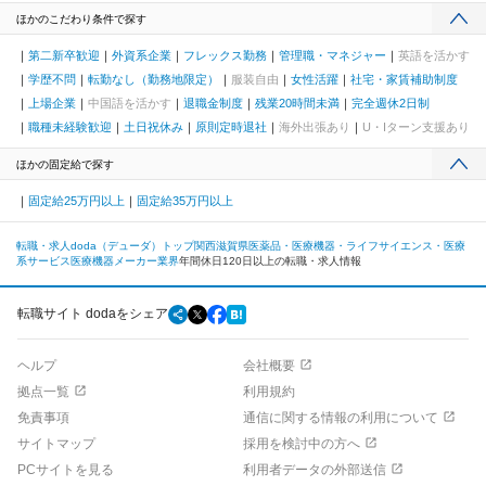
ほかのこだわり条件で探す
第二新卒歓迎
外資系企業
フレックス勤務
管理職・マネジャー
英語を活かす
学歴不問
転勤なし（勤務地限定）
服装自由
女性活躍
社宅・家賃補助制度
上場企業
中国語を活かす
退職金制度
残業20時間未満
完全週休2日制
職種未経験歓迎
土日祝休み
原則定時退社
海外出張あり
U・Iターン支援あり
ほかの固定給で探す
固定給25万円以上
固定給35万円以上
転職・求人doda（デューダ）トップ
関西
滋賀県
医薬品・医療機器・ライフサイエンス・医療
系サービス
医療機器メーカー業界
年間休日120日以上の転職・求人情報
転職サイト dodaをシェア
ヘルプ
会社概要
拠点一覧
利用規約
免責事項
通信に関する情報の利用について
サイトマップ
採用を検討中の方へ
PCサイトを見る
利用者データの外部送信