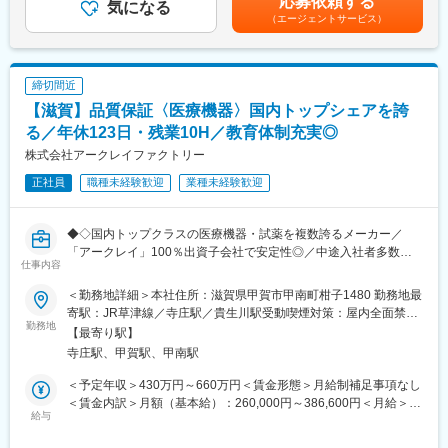
応募依頼する
の為の確認作業。
気になる
き生きと長期的に活躍できる環境づくりに取り組んでいます。
通じて上下する可能性があります。月給(月額)は固定手当を含めた
（エージェントサービス）
・コミュニケーションが活発で、部署を問わず相談しやすい、活
表記です。
・製造マシンのメンテナンス：製造機械の日々の補修 部品交換
気のある雰囲気が特徴です。
や定期的な機械のメンテナンスなど。
■当社の魅力：
締切間近
【キャリアアップ】
景気の影響を受けにくい医療業界において、国内トップクラスの
【滋賀】品質保証〈医療機器〉国内トップシェアを誇
生産並びに機械メンテナンスの管理、生産計画の立案、オペレー
シェアを誇る製品を複数展開しています。安定した事業基盤のも
ターの教育などステップアップする人事制度があります。
る／年休123日・残業10H／教育体制充実◎
と、腰を据えて長くキャリアを築ける環境です。
株式会社アークレイファクトリー
【働く環境】
変更の範囲：会社の定める業務
正社員
職種未経験歓迎
業種未経験歓迎
クリーンルーム内での作業のため、空調設備が整っています。1人
1台を担当いただき、1つの製品の製造は1台で完結するため自身
の業務に集中しやすい環境です。
◆◇国内トップクラスの医療機器・試薬を複数誇るメーカー／
「アークレイ」100％出資子会社で安定性◎／中途入社者多数で
■配属先：
仕事内容
馴染みやすい／教育・研修体制豊富／年休123日・残業10時間程
現在製造担当としては10名（年齢層20～50代／平均40歳／男性4
／マイカー通勤可・シャトルバスあり◆◇
名／女性6名）が在籍しております。全員中途入社の方です。
＜勤務地詳細＞本社住所：滋賀県甲賀市甲南町柑子1480 勤務地最
寄駅：JR草津線／寺庄駅／貴生川駅受動喫煙対策：屋内全面禁煙
■業務概要：
勤務地
■入社後：
変更の範囲：会社の定める事業所
【最寄り駅】
医療機器の血糖自己計測器の世界的先駆者メーカー「アークレ
入社後は先輩社員のもとOJTにて業務を覚えて頂きます。穏やか
寺庄駅、甲賀駅、甲南駅
イ」の製造・物流を担う同社にて、医療機器や試薬の品質保証職
な社員が多いため、わからないことは尋ねやすい環境です。機械
としてご活躍頂ける方を募集致します。
操作等はじっくり教えてもらえますので、製造未経験の方も安心
＜予定年収＞430万円～660万円＜賃金形態＞月給制補足事項なし
してご応募ください。
＜賃金内訳＞月額（基本給）：260,000円～386,600円＜月給＞
■業務詳細：
給与
260,000円～386,600円＜昇給有無＞有＜残業手当＞有＜給与補足
・出荷判定（試験データレビュー・承認）
■特徴：
＞・これまでのご経験・能力を考慮の上、当社規定に基づき決