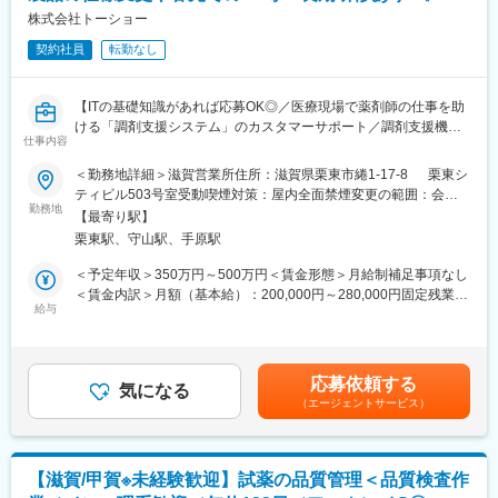
◎試薬・機器の両方を製造できるメーカーは国内でも限られてお
けます。
株式会社トーショー
り、一度導入された機器に対して試薬が継続的に使用されるビジ
ネスモデルのため、高い収益性と安定した事業運営を実現してい
契約社員
転勤なし
■配属組織：
ます。
以下計26名のマネジメントをお任せします。
・品質本部 安全管理チーム 6名程度
変更の範囲：会社の定める業務
【ITの基礎知識があれば応募OK◎／医療現場で薬剤師の仕事を助
・品質本部 品質保証チーム 7名程度
ける「調剤支援システム」のカスタマーサポート／調剤支援機
・品質本部 QSRチーム 5名程度
仕事内容
器・システムで総合病院でのシェアNo.1】
・品質本部 薬事チーム 6名程度
＜勤務地詳細＞滋賀営業所住所：滋賀県栗東市綣1-17-8 栗東シ
【はじめに】
ティビル503号室受動喫煙対策：屋内全面禁煙変更の範囲：会社
■ポジションの特徴：
当ポジションは自社販売している大型IoT製品や薬剤システムの運
勤務地
の定める事業所（リモートワーク含む）
国内工場の他、海外工場も含めたマネジメントを行っており、海
【最寄り駅】
用～保守を担うシステムエンジニア職となっております。未経験
外委託先への監査や、海外工場への品質指導を目的とした海外出
栗東駅、守山駅、手原駅
からチャレンジできる事に加えて、メーカー直雇用という貴重な
張（1～2カ月に1回程度）が発生します。
求人となっております。IT領域へキャリアチェンジされたい方歓
＜予定年収＞350万円～500万円＜賃金形態＞月給制補足事項なし
グローバルに事業展開する当社ならではの、視野を広げられる業
迎しております！
＜賃金内訳＞月額（基本給）：200,000円～280,000円固定残業手
務内容が特徴です。
給与
当/月：40,000円～70,000円（固定残業時間33時間0分/月）超過し
【業務内容】
た時間外労働の残業手当は追加支給＜月給＞240,000円～350,000
■組織について：
お客様との仕様打合せや現地でのシステムカスタマイズも発生す
円（一律手当を含む）＜昇給有無＞有＜残業手当＞有＜給与補足
・社員一人ひとりのモチベーションや働きやすさ、キャリアパス
るため、社内でのデスクワークが6割、お客様先での業務が4割ほ
＞※給与詳細は、年齢・スキルを考慮し決定します。■昇給：年1
を大切にしており、査定とは別に定期的な1on1面談の場を設けて
応募依頼する
どとなります。また、外部のITベンダーとの打ち合わせ等もある
気になる
回■賞与：年2回賃金はあくまでも目安の金額であり、選考を通じ
います。業務面だけでなくキャリアの相談もしやすく、社員が生
（エージェントサービス）
ため、関係者が多いのも当職種の特徴の一つとなります。
て上下する可能性があります。月給(月額)は固定手当を含めた表記
き生きと長期的に活躍できる環境づくりに取り組んでいます。
最初は一つの製品を担当いただきシステムと製品専門性を高めて
です。
・コミュニケーションが活発で、部署を問わず相談しやすい、活
頂きますが、経験に応じて他のシステムや対応範囲を広げて頂き
気のある雰囲気が特徴です。
ます。
【滋賀/甲賀※未経験歓迎】試薬の品質管理＜品質検査作
■当社の魅力：