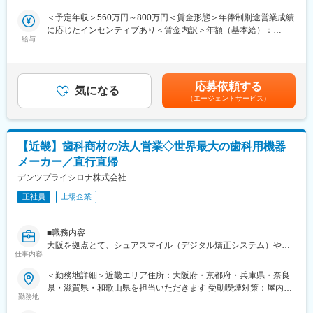
院向け検査機器および関連サービスの提案営業をお任せ
（脳腫瘍の膠芽腫や非小細胞肺がんなどの固形癌）の細胞分裂
＜予定年収＞560万円～800万円＜賃金形態＞年俸制別途営業成績
・京都・滋賀・大阪一部（枚方市など）・奈良一部（奈良市・生
を、体に発生させた特殊な電場で阻害する在宅用の医療機器で
に応じたインセンティブあり＜賃金内訳＞年額（基本給）：
駒市など）を中心とした担当制で、転勤無し・直行直帰・基本残
す。セラミック製の電極パッド（アレイ）を身体に貼り、持ち運
給与
4,700,000円～5,000,000円その他固定手当/月：50,000円＜月額＞
業無しで働ける
び可能な本体から交流電場を送り続けることで腫瘍の増殖を抑え
441,666円～466,666円（12分割）＜昇給有無＞有＜残業手当＞無
・手術立ち会いや緊急呼び出しもなく、営業活動に集中可能
ます。
＜給与補足＞※給与は経験・能力を踏まえて決定※営業成績に応じ
・生命保険や住宅営業、自動車ディーラーなど異業界出身者も活
同製品による治療は投薬治療や放射線治療と異なり、全身性の副
たインセンティブあり基本給：470～500万＋営業手当：60万＋イ
躍中
作用が少ないことが特徴で、5年生存率10%と言われる膠芽腫に対
応募依頼する
気になる
ンセンティブ（100％達成時に200万超／年）※実際に営業成績を
して一定の有用性が実証されています。
（エージェントサービス）
上げれば、インセンティブの額が上がる為、年収が1000万を超え
■具体的な業務内容
※2017年に保険収載が開始され、現在は膠芽腫（脳腫瘍）／切除
ている営業も複数名在籍。■昇給：年1回賃金はあくまでも目安の
＼院内シェア拡大（検査機器・検査サービスの切り替えや追加導
不能な進行・再発の非小細胞肺癌（NSCLC）に対して適応があり
金額であり、選考を通じて上下する可能性があります。月給(月額)
入）が主なミッション／
ます。
は固定手当を含めた表記です。
【近畿】歯科商材の法人営業◇世界最大の歯科用機器
・担当顧客は動物病院となり、約9割がクリニック規模です。決裁
者は獣医師（院長）が中心です。
■入社後の流れ：
メーカー／直行直帰
・動物用検査機器（血液・尿・便など）や検査キット、消耗品、
東京での2～3週間（予定）の研修を終えた後、現場でのOJT研修
デンツプライシロナ株式会社
受託検査サービスの提案。訪問件数は5～7件程度/日。
となります。これまでMRの方に多くご入社頂いており、ミドル・
※完全な新規開拓はほぼなく、既存取引先への追加提案がメインで
正社員
上場企業
シニア問わずご活躍いただいています。
す。2～3回の商談で顧客課題のヒアリング～クロージングまで行
うことが重要です。
変更の範囲：会社の定める業務
■職務内容
大阪を拠点とて、シュアスマイル（デジタル矯正システム）や歯
■働き方
仕事内容
科インプラント関連製品を主としたセールスをご担当いただきま
・社用車貸与の直行直帰スタイル
す。
・基本は残業無・土日祝休み・転居を伴う異動無
＜勤務地詳細＞近畿エリア住所：大阪府・京都府・兵庫県・奈良
(エリア：近畿、一部北陸)
・手術立ち会いや緊急呼び出し無
県・滋賀県・和歌山県を担当いただきます 受動喫煙対策：屋内全
勤務地
面禁煙変更の範囲：会社の定める事業所
■具体的には
■入社後の研修体制