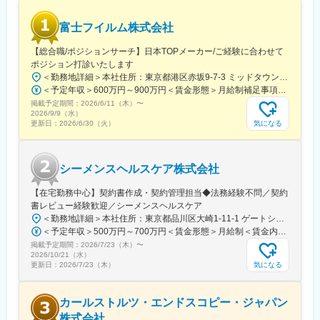
としております。マウスピース矯正のパイオニアであり、圧倒的
トップシェアを誇ります。米国アライン・テクノロジー社は1997
富士フイルム株式会社
年設立、現在世界中で社員約2万人が所属しており、世界2000万
人以上の治療実績があります。
【総合職/ポジションサーチ】日本TOPメーカー/ご経験に合わせて
ポジション打診いたします
＜勤務地詳細＞本社住所：東京都港区赤坂9-7-3 ミッドタウン・ウェスト勤務地最寄駅：東京メトロ日比谷線／都営大江戸線／六本木駅受動喫煙対策：敷地内全面禁煙変更の範囲：会社の定める事業所（リモートワーク含む）
＜予定年収＞600万円～900万円＜賃金形態＞月給制補足事項なし＜賃金内訳＞月額（基本給）：300,000円～500,000円＜月給＞300,000円～500,000円＜昇給有無＞有＜残業手当＞有賃金はあくまでも目安の金額であり、選考を通じて上下する可能性があります。月給(月額)は固定手当を含めた表記です。
掲載予定期間：
2026/6/11（木）
〜
2026/9/9（水）
気になる
更新日：
2026/6/30（火）
シーメンスヘルスケア株式会社
【在宅勤務中心】契約書作成・契約管理担当◆法務経験不問／契約
書レビュー経験歓迎／シーメンスヘルスケア
＜勤務地詳細＞本社住所：東京都品川区大崎1-11-1 ゲートシティ大崎ウエストタワー勤務地最寄駅：JR線／大崎駅受動喫煙対策：屋内全面禁煙変更の範囲：会社の定める事業所（リモートワーク含む）
＜予定年収＞500万円～700万円＜賃金形態＞月給制＜賃金内訳＞月額（基本給）：250,000円～500,000円＜月給＞250,000円～500,000円＜昇給有無＞有＜残業手当＞有＜給与補足＞※給与詳細は経験・能力・前職給与等を踏まえて決定致します。■昇給：年1回（10月）■賞与：年2回（6月・12月）賃金はあくまでも目安の金額であり、選考を通じて上下する可能性があります。月給(月額)は固定手当を含めた表記です。
掲載予定期間：
2026/7/23（木）
〜
2026/10/21（水）
気になる
更新日：
2026/7/23（木）
カールストルツ・エンドスコピー・ジャパン
株式会社