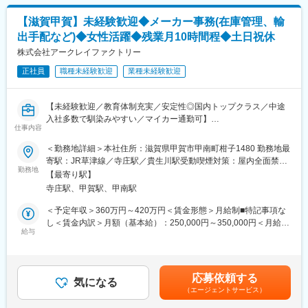
（2）将来的にお任せする業務
ン社員が多く在籍しています。今回案件の増加及び中長期的に部
・輸出入手配全般（貿易実務）
署の体制を強化するために中途採用を開始しました。
【滋賀甲賀】未経験歓迎◆メーカー事務(在庫管理、輸
・関係部門との調整、出荷管理
出手配など)◆女性活躍◆残業月10時間程◆土日祝休
・物流・生産管理との連携業務
変更の範囲：会社の定める業務
株式会社アークレイファクトリー
＜取扱い製品について＞
正社員
職種未経験歓迎
業種未経験歓迎
・試薬：約100品目（危険物や温度管理、由来物質等の確認項目
が多い）
・機器：約3,000品目（品目数は多いがチェック項目は比較的シン
【未経験歓迎／教育体制充実／安定性◎国内トップクラス／中途
プル）
入社多数で馴染みやすい／マイカー通勤可】
仕事内容
■業務の特徴：
＜当社製品は、世界100か国以上で利用されています＞
＜勤務地詳細＞本社住所：滋賀県甲賀市甲南町柑子1480 勤務地最
生産管理部では、納期変更や部材状況を受けた計画修正が多く発
病院やクリニックで行われる血液検査や尿検査を支える製品（検
寄駅：JR草津線／寺庄駅／貴生川駅受動喫煙対策：屋内全面禁煙
生します。営業・製造部門などと日常的に連携し、進捗や負荷状
査機器や検査用の試薬・薬剤など）を製造しています。
勤務地
変更の範囲：会社の定める事業所
況を踏まえて調整を行っています。
【最寄り駅】
特に糖尿病患者が使用する「血糖測定器」は業界でも有名です。
また、将来的には海外外注先やフィリピン拠点とのやり取りも対
寺庄駅、甲賀駅、甲南駅
応していただく可能性があります。
■業務概要
＜予定年収＞360万円～420万円＜賃金形態＞月給制■特記事項な
主にメールベース（英語）とるため、翻訳ツールを使用しながら
製品の輸出に必要な業務を中心とした物流関連業務を担当いただ
し＜賃金内訳＞月額（基本給）：250,000円～350,000円＜月給＞
和訳・英訳ができれば問題ございません。
きます。
給与
250,000円～350,000円＜昇給有無＞有＜残業手当＞有＜給与補足
未経験からスタートした社員も多く、実務を通じて専門スキルを
＞・これまでのご経験・能力を考慮の上、当社規定に基づき決
■入社後の流れ：
身につけられる環境です。
定。【年収例】30歳／一般職／480万円（賞与・残業17h込）／課
使用しているシステムは、SAPです。SAPでの出荷業務はマニュ
長職/750万円（賞与込）※課長職となった時点で上記年収となりま
アルが整備されており、未経験の方も習得可能です。実際に未経
応募依頼する
■業務詳細
気になる
す。■昇給：年1回（5月）■賞与：年2回賃金はあくまでも目安の
験の場合、最初の1～2か月は周囲に確認しながら業務を習得いた
（エージェントサービス）
入社後は以下業務から経験を積み、将来的には貿易業務全般を担
金額であり、選考を通じて上下する可能性があります。月給(月額)
だきます。
当いただきます。