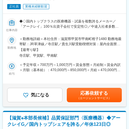
クレイ株式会社の生産部門であり、世界に広がる生産拠点のマザ
製品が多数あります。寡占市場だからこそ、競合製品を使ってい
ー工場です。研究・開発から製造、品質管理、製品の出荷まで一
正社員
業種未経験歓迎
る顧客からいかにシェアを獲得するか、試行錯誤する面白さがあ
貫した生産体制を確立、高品質で高効率な生産体制でよい商品を
ります。
作りだしています。アークレイグループは、糖尿病検査装置の分
・医師や薬局長など、その分野を専門とする顧客に製品を販売す
野では国内トップクラスの地位を築いています。
◆◇国内トップクラスの医療機器・試薬を複数誇るメーカー／
るためには、自社製品だけでなく機械やIT、医療業界の動向も含
「アークレイ」100％出資子会社で安定性◎／中途入社者多数で
めた高度な知識と提案力が必要であり、大きくスキルアップでき
仕事内容
変更の範囲：会社の定める業務
馴染みやすい／教育・研修体制豊富／年休123日／マイカー通勤
ます。
可・シャトルバスあり◆◇
＜勤務地詳細＞本社住所：滋賀県甲賀市甲南町柑子1480 勤務地最
・当社の営業に決まったマニュアルはなく、自分なりの創意工夫
寄駅：JR草津線／寺庄駅／貴生川駅受動喫煙対策：屋内全面禁煙
が重要です。また個人だけでなく、拠点単位での表彰制度もあ
■業務内容：
勤務地
変更の範囲：会社の定める事業所
り、営業所一丸で取り組む環境も魅力です。
【最寄り駅】
会社全体の経営を支える管理部門の中心として、経理・財務業務
寺庄駅、甲賀駅、甲南駅
を幅広くご担当いただきます。
■研修制度
単なるルーティン業務にとどまらず、数値管理や分析を通じて、
＜予定年収＞700万円～1,000万円＜賃金形態＞月給制＜賃金内訳
入社後まずは半年ほど拠点でOJT研修を経たのち、本社で1か月弱
経営判断に関わる業務にも携わっていただきます。
＞月額（基本給）：470,000円～850,000円＜月給＞470,000円～
の研修を受けていただく予定です（研修中はホテル滞在）。契約
給与
850,000円＜昇給有無＞有＜残業手当＞無＜給与補足＞※給与は経
社員からのスタートとなりますが、正社員登用にあたり試験やノ
・売上／収益管理、売掛金／買掛金管理
験等を考慮して決定します。■昇給：年1回（5月）■賞与：年2回
ルマはありません。きちんと業務を行っていただければ基本的に
・原価計算／原価管理
（7月・12月）賃金はあくまでも目安の金額であり、選考を通じ
はご自身次第で正社員となります。
・月次決算業務、年次決算業務、連結決算業務
て上下する可能性があります。月給(月額)は固定手当を含めた表記
応募依頼する
・国税局等の監査対応
気になる
です。
■当社について
（エージェントサービス）
・税務申告業務
当社は売上高256億円、全国77拠点、従業員数570名規模を誇る調
・会計監査法人、税理士法人等との打合せ
剤機器メーカーです。当社の調剤機器は単なる機械装置ではな
・管理会計（予算実績管理、経営分析、事業計画作成）
く、最先端のIoTシステムと組み合わせることで調剤業務の効率化
・海外工場（子会社）の管理・サポート業務 等
に貢献しています。
【滋賀※本部長候補】品質保証部門〈医療機器〉◆アー
1971年創業と半世紀以上歴史をもち、特に1980年代から他社に先
クレイG／国内トップシェアを誇る／年休123日◎
日常的な仕訳入力や伝票処理などの定型業務は既存メンバーが担
駆けてスウェーデンなどヨーロッパに販売網を拡大してきまし