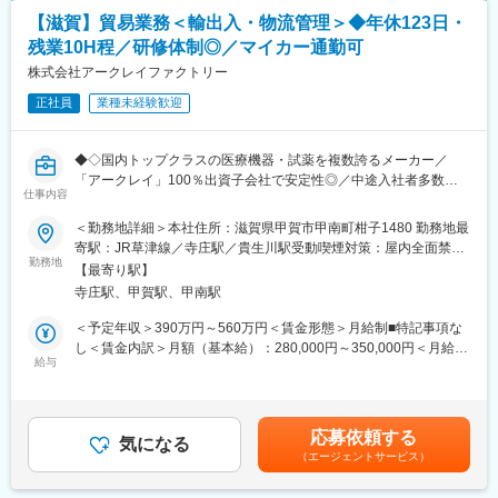
・施工を依頼する業者(ゼネコン等)と打ち合わせをし、工事内容や
■入社後の流れ：
【滋賀】貿易業務＜輸出入・物流管理＞◆年休123日・
工事金額の具体的なプランの策定及び社内承認の取得
東京での2～3週間（予定）の研修を終えた後、現場でのOJT研修
残業10H程／研修体制◎／マイカー通勤可
・工事開始後は、工事現場の視察や検査、進捗を確認
となります。これまでMRの方に多くご入社頂いており、ミドル・
・工事完了後の各種事務業務
株式会社アークレイファクトリー
シニア問わずご活躍いただいています。
正社員
業種未経験歓迎
■業務詳細：
変更の範囲：会社の定める業務
・本部署ではニプロGの全てを管轄しているため、案件数は豊富
にあります。よって、入社後から多くの経験が積める環境で、た
◆◇国内トップクラスの医療機器・試薬を複数誇るメーカー／
くさんのチャンスがあります。
「アークレイ」100％出資子会社で安定性◎／中途入社者多数で
・今後海外案件が多くなるため、定期的に海外出張が可能です。
仕事内容
馴染みやすい／教育・研修体制豊富／年休123日・残業10時間程
海外出張時は数か月程度現地に滞在するケースと、1週間程度で帰
／マイカー通勤可・シャトルバスあり◆◇
＜勤務地詳細＞本社住所：滋賀県甲賀市甲南町柑子1480 勤務地最
国するケースがあります。
寄駅：JR草津線／寺庄駅／貴生川駅受動喫煙対策：屋内全面禁煙
・小規模な工事及び生産設備の入替のみ実施するような案件は担
■業務概要：
勤務地
変更の範囲：会社の定める事業所
当せず、中規模以上の案件を扱っています。
【最寄り駅】
体外診断用医薬品、および医療用検査機器の製造をメインに手掛
・医療機器や医薬品等、安全性が強く求められる製品を生産する
寺庄駅、甲賀駅、甲南駅
ける当社にて、輸出入業務（特に輸出業務）を中心に、物流関連
工場が主なため、安全性を第一義に、計画的に無理のない納期で
業務をご担当いただきます。
＜予定年収＞390万円～560万円＜賃金形態＞月給制■特記事項な
プロジェクトの推進を行います。
し＜賃金内訳＞月額（基本給）：280,000円～350,000円＜月給＞
■業務内容：
給与
280,000円～350,000円＜昇給有無＞有＜残業手当＞有＜給与補足
■働き方：
まずは下記業務から経験を積んでいただき、将来的には貿易業務
＞・これまでのご経験・能力を考慮の上、当社規定に基づき決
通常月の残業時間は0-10時間以内です。海外との時差により８時
全般をご担当いただきます。
定。【年収例】30歳／一般職／470万円（賞与・残業17h込）／課
開始や20時開始の会議が発生しますが、その際は勤務時間の調整
（1）調達・割当業務（輸出入関連）
長職/740万円（賞与込）※課長職となった時点で上記年収となりま
を行い、無理のない労務管理を行っています。
応募依頼する
・製品（機器・試薬）の出荷に向けた割当調整
気になる
す。■昇給：年1回（5月）■賞与：年2回賃金はあくまでも目安の
（エージェントサービス）
・輸出に伴う各種条件の確認（危険物／保冷対応 等）
金額であり、選考を通じて上下する可能性があります。月給(月額)
■配属先に関して：
・ラベル内容のチェック（特に中国向けなど規制対応）
は固定手当を含めた表記です。
配属先の施設本部は大阪、滋賀、山梨の3拠点で構成され、ベテラ