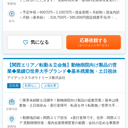
でご担当いただきます。 受動喫煙対策：敷地内全面禁煙変更の範
本ポジションは、がん患者に対する「腫瘍治療電場療法」の情報
勤務地
囲：会社の定める事業所（リモートワーク含む）
■海外サプライヤー対応について：
提供を通して、患者さんへ治療法の提供を行います。
海外サプライヤーとのやり取りは英語が中心（主にメール）です
＜予定年収＞600万円～1,100万円＜賃金形態＞月給制＜賃金内訳
これまでMRの方に多く入社頂いており、がん領域の最先端治療機
が、英語力は必須ではありません。翻訳ツールや商社、現地スタ
＞月額（基本給）：318,750円～585,000円固定残業手当/月：
器（非侵襲デバイス）を保有しており、抗がん剤で効果が得られ
ッフのサポートを活用しながら対応可能です。海外出張は年に数
給与
106,250円～195,000円（固定残業時間40時間0分/月）超過した時
にくい領域に対して併用できる治療法として医師に提案できる、
回、1回あたり数日～1週間程度で、常時発生することはありませ
間外労働の残業手当は追加支給＜月給＞425,000円～780,000円
やりがいある業務です。
ん。
（一律手当を含む）＜昇給有無＞有＜残業手当＞有＜給与補足＞■
賞与実績:前年度実績（年間給与の15％）賃金はあくまでも目安の
■業務内容：
応募依頼する
■入社後の流れ：
気になる
金額であり、選考を通じて上下する可能性があります。月給(月額)
・大学病院などに所属する医師に対して、実際の症例をベースに
（エージェントサービス）
入社後は配属部門でのOJTを中心に業務を習得いただきます。理
は固定手当を含めた表記です。
した適切な情報提供・適正使用の推進
解度や習熟度に応じて段階的に業務をお任せするため、医療業界
・医療機関との賃貸借契約の契約締結と与信管理
未経験の方でも無理なく成長できる環境です。
・医療機器に対して使用成績調査等のPMS業務
【関西エリア／転勤＆立会無】動物病院向け製品の営
・治療開始時における機器の手配、医療機関や社内各部署との調
■組織・キャリアについて
整
業◆業績◎世界大手ブランド◆基本残業無・土日祝休
社員一人ひとりのキャリア形成を重視し、評価とは別に定期的な
アイデックスラボラトリーズ株式会社
1on1面談を実施しています。将来的には購買領域の専門性を高め
＜営業スタイル＞
るスペシャリストとしてのキャリア形成が可能です。
主に大学病院や基幹病院の医師や医療従事者に対して、実際の症
正社員
転勤なし
上場企業
例と治療方針を確認しながら製品の情報提供と患者状態に合わせ
変更の範囲：会社の定める業務
た提案活動を行います。また製品の処方時には施設との契約締結
◇業界未経験も活躍中！動物病院向け製品の提案営業／基本は残
を行います。
業無・土日祝休み・直行直帰可・転居を伴う転勤無／世界大手ブ
※宿泊を伴う国内出張あり。日本全国の大学病院・基幹病院および
仕事内容
ランド！成長中の市場◇
学会等への出張があります。
＜勤務地詳細＞関西エリア担当 ※直行直帰です。住所：関西エリ
■求人概要
■担当製品：
ア 受動喫煙対策：屋内全面禁煙変更の範囲：会社の定める事業所
・動物医療分野で世界的な大手ブランドである同社にて、動物病
担当製品である「オプチューン（Optune）」は、特定の悪性腫瘍
勤務地