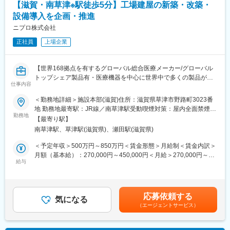
【滋賀・南草津※駅徒歩5分】工場建屋の新築・改築・
・治療開始時における機器の手配、医療機関や社内各部署との調
整
設備導入を企画・推進
ニプロ株式会社
＜営業スタイル＞
主に大学病院や基幹病院の医師や医療従事者に対して、実際の症
正社員
上場企業
例と治療方針を確認しながら製品の情報提供と患者状態に合わせ
た提案活動を行います。また製品の処方時には施設との契約締結
【世界168拠点を有するグローバル総合医療メーカー/グローバル
を行います。
トップシェア製品有・医療機器を中心に世界中で多くの製品が使
※宿泊を伴う国内出張あり。日本全国の大学病院・基幹病院および
仕事内容
用されています/海外出張の機会有・多くの経験が積める環境で
学会等への出張があります。
す】
＜勤務地詳細＞施設本部(滋賀)住所：滋賀県草津市野路町3023番
■担当製品：
地 勤務地最寄駅：JR線／南草津駅受動喫煙対策：屋内全面禁煙変
同社は医療機器を中心に扱う総合医療メーカーです。61カ国168
担当製品である「オプチューン（Optune）」は、特定の悪性腫瘍
勤務地
更の範囲：会社の定める事業所（リモートワーク含む）
【最寄り駅】
拠点を有し特に透析治療で使用する各種製品は世界トップシェア
（脳腫瘍の膠芽腫や非小細胞肺がんなどの固形癌）の細胞分裂
南草津駅、草津駅(滋賀県)、瀬田駅(滋賀県)
を誇ります。本ポジションは、ニプログループの国内外の施設や
を、体に発生させた特殊な電場で阻害する在宅用の医療機器で
生産工場における、建屋の新築・増築・改築や設備導入における
す。セラミック製の電極パッド（アレイ）を身体に貼り、持ち運
＜予定年収＞500万円～850万円＜賃金形態＞月給制＜賃金内訳＞
企画・推進を担当頂きます。
び可能な本体から交流電場を送り続けることで腫瘍の増殖を抑え
月額（基本給）：270,000円～450,000円＜月給＞270,000円～
ます。
給与
450,000円＜昇給有無＞有＜残業手当＞有＜給与補足＞予定年収
■職務概要：
同製品による治療は投薬治療や放射線治療と異なり、全身性の副
はあくまでも目安の金額であり、選考を通じて記載金額よりも上
配属先は国内外の施設や生産工場における新築・増築・改築や、
作用が少ないことが特徴で、5年生存率10%と言われる膠芽腫に対
下する可能性があります。■昇給年1回■賞与年2回(6月、12月) ※
高額な設備の導入等を統括して企画推進やプロジェクトマネジメ
して一定の有用性が実証されています。
業績により年3回※一般社員～係長相当での採用を予定しています
応募依頼する
ントを行っています。
※2017年に保険収載が開始され、現在は膠芽腫（脳腫瘍）／切除
気になる
が、場合によっては管理職での採用も検討します。賃金はあくま
（エージェントサービス）
<業務イメージ>
不能な進行・再発の非小細胞肺癌（NSCLC）に対して適応があり
でも目安の金額であり、選考を通じて上下する可能性がありま
・工事を希望する担当部署へのニーズをヒアリング
ます。
す。月給(月額)は固定手当を含めた表記です。
・依頼元のニーズを踏まえて、CADを用いて作図や仕様の整理