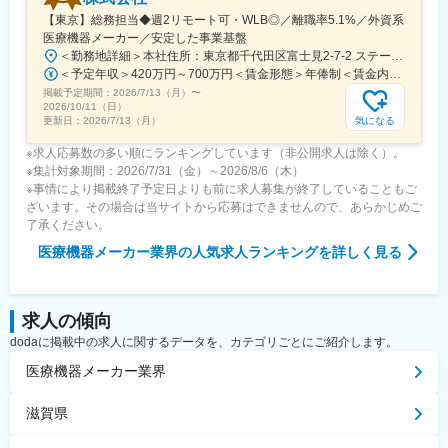
【東京】総務担当◆週2リモート可・WLB◎／離職率5.1%／外資系
医療機器メーカー／安定した事業基盤
＜勤務地詳細＞本社住所：東京都千代田区富士見2-7-2 ステージビルディング8F勤務地最寄駅：JR総武線／飯田橋駅受動喫煙対策：屋内全面禁煙変更の範囲：会社の定める事業所（リモートワーク含む）
＜予定年収＞420万円～700万円＜賃金形態＞年俸制＜賃金内訳＞年額（基本給）：3,319,800円～5,440,000円固定残業手当/月：73,350円～130,000円（固定残業時間30時間0分/月）超過した時間外労働の残業手当は追加支給＜月額＞350,000円～583,333円（12分割）（一律手当を含む）＜昇給有無＞有＜残業手当＞有＜給与補足＞※経験・能力・前職での給与を考慮し､当社規定により決定します。■パフォーマンスボーナス（個人実績連動／年1回■昇給：有（人事評価・会社業績に基づく）賃金はあくまでも目安の金額であり、選考を通じて上下する可能性があります。月給(月額)は固定手当を含めた表記です。
掲載予定期間：
2026/7/13（月）
〜
2026/10/11（日）
気になる
更新日：
2026/7/13（月）
※求人応募数の多い順にランキングしています（非公開求人は除く）。
※集計対象期間：2026/7/31（金）～2026/8/6（木）
※事情により掲載終了予定日よりも前に求人募集が終了していることもご
ざいます。その場合は当サイトから応募はできませんので、あらかじめご
了承ください。
医療機器メーカー業界
の人気求人ランキングを詳しく見る
求人の傾向
dodaに掲載中の求人に関するデータを、カテゴリごとにご紹介します。
医療機器メーカー業界
滋賀県