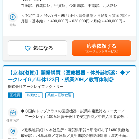
体外診断用医薬品（血液分祈用試薬、尿分折用試薬）、および医
59 擁翠園内勤務地最寄駅：京都市営地下鉄烏丸線／鞍馬口駅受動
業務は理解度や習熟度に合わせて少しずつお任せしていきますの
寺庄駅、鞍馬口駅、甲賀駅、今出川駅、甲南駅、北大路駅
療用検査機器（血液分析装置、尿分析装置）の製造をメインに手
喫煙対策：屋内全面禁煙変更の範囲：会社の定める事業所
で、無理なく段階的に成長していただけます。
掛ける当社にて、薬剤管理チームの責任者をお任せします。
＜予定年収＞740万円～967万円＜賃金形態＞月給制＜賃金内訳＞
月額（基本給）：490,000円～638,000円＜月給＞490,000円～
■組織について：
■業務内容：
給与
638,000円＜昇給有無＞有＜残業手当＞無＜給与補足＞■昇給：年
・正社員５名(男性４名・女性１名／２０代～５０代)が在籍してい
薬剤管理チームの責任者として、薬事・規制対応全般をリードし
1回（5月）■賞与：年2回（7月、12月）■モデル年収・課長職／
ます。
ていただきます。
750万円（賞与込）※上記はあくまでもモデルです。賃金はあくま
・社員一人ひとりのモチベーションや働きやすさ、キャリアパス
製品の開発から市場投入までを支える、専門性と影響力の大きい
でも目安の金額であり、選考を通じて上下する可能性がありま
を大切にしており、査定とは別に定期的な1on1面談の場を設けて
応募依頼する
ポジションです。
気になる
す。月給(月額)は固定手当を含めた表記です。
います。業務面だけでなくキャリアの相談もしやすく、社員が生
（エージェントサービス）
チームの主な役割は以下の通りです。
き生きと長期的に活躍できる環境づくりに取り組んでいます。
・国内外における薬事申請業務（検査用医療機器、体外診断用医
・コミュニケーションが活発で、部署を問わず相談しやすい、活
薬品）
気のある雰囲気が特徴です。
・各国の薬事関連法規への対応、行政機関との折衝・調整
【京都(滋賀)】開発購買〈医療機器・体外診断薬〉◆ア
・製品開発を進めるための、開発部門へのヒアリング・調査・助
■当社の魅力：
ークレイG／年休123日・残業20H／教育体制◎
言
◎景気の影響を受けにくい医療業界において、国内トップクラス
・規制要件を踏まえた、社内プロセスや運用の整備・改善
株式会社アークレイファクトリー
のシェアを誇る製品を複数展開しています。安定した事業基盤の
もと、腰を据えて長くキャリアを築ける環境です。
正社員
転勤なし
業種未経験歓迎
また、担当製品や市場に応じて、海外拠点・関係機関への出張が
◎日本国内にとどまらず世界100ヶ国以上で製品が使用されてお
発生する可能性があります。
り、グローバルに社会貢献できる事業を展開しています。
グローバル視点で薬事戦略を推進できる点も、本ポジションの大
◆◇国内トップクラスの医療機器・試薬を複数誇るメーカー／
きな特長です。
変更の範囲：会社の定める業務
「アークレイ」100％出資子会社で安定性◎／中途入社者多数で
仕事内容
馴染みやすい／教育・研修体制豊富／年休123日・残業20時間程
■ミッション：
／マイカー通勤可・シャトルバスあり◆◇
＜勤務地詳細1＞本社住所：滋賀県甲賀市甲南町柑子1480 勤務地
グローバルでの製品展開をさらに加速させるため、部門体制の強
最寄駅：JR草津線／寺庄駅／貴生川駅受動喫煙対策：屋内全面禁
化を進めています。