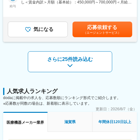
し＜賃金内訳＞月額（基本給）：450,000円～700,000円＜月給＞
・担当エリアにおけるイベント/セミナーの企画立案と開催
業をしたいという方には魅力的な仕事です。訪問での活動に加
給与
450,000円～700,000円＜昇給有無＞有＜残業手当＞無＜給与補足
・社内の他部門と連携し、顧客へ適切な情報提供を実施
え、インターネット接続での遠隔対応（リモート操作）での、商
＞※四半期毎にインセンティブを支給（業績と個人評価により決
■取り扱い商品について
談やフォローも積極的に活用しています。
定）※営業職は残業代は出ませんが、営業手当が支給されます。※
・リアルタイムで印象（歯の型）を採得する３D口腔内スキャナ
年収は、前職考慮の上決定いたします。賃金はあくまでも目安の
ー「iTero」
■歯科用インプラント営業の魅力・醍醐味
応募依頼する
気になる
金額であり、選考を通じて上下する可能性があります。月給(月額)
患者様の口腔内をリアルタイムでスキャンしデータ化すること
歯科業界では世界最大手の規模を誇るデンツプライシロナ社のイ
（エージェントサービス）
は固定手当を含めた表記です。
で、患者エンゲージメントとクリニックのデジタルワークフロー
ンプラント事業部は、歯科用インプラントならびに関連製品の分
の促進をサポートします。
野で包括的なラインアップを提供しています。多彩なインプラン
当社のミッションは、お客様の歯科診療ビジョンをサポートする
ト製品ラインアップと、豊富なエビデンスに裏付けられたユニー
ことです。その実現に向けて、ワークフローを効率化し、歯科診
クなポジショニングで圧倒的な知名力を誇り、日本におけるさら
さらに25件読み込む
療を進化させるソリューションを構築しました。患者様の心をつ
なるシェア拡大をめざしています。他業界からの出身者も数多く
かみ、診療への自信をいっそう深めていただけるようお手伝いし
活躍しています。
ます。
■iTero HP
変更の範囲：会社の定める業務
https://www.itero.com/ja-JP
■iTero YouTubeチャンネル
人気求人ランキング
https://www.youtube.com/watch?v=AeJ9QNfSKQg
dodaに掲載中の求人を、応募数順にランキング形式でご紹介します。
■働き方
※応募数が同数の場合は、新着順に表示しています。
ご自身のスケジューリングで直行直帰可能です。広いエリアをご
更新日：
2026/8/7（金）
担当いただきますので、出張が発生する場合があります。
【当社の特徴】
滋賀県
年間休日120日以上
医療機器メーカー業界
■マウスピース矯正の世界TOPシェア
当社はマウスピース矯正製品を提供する外資系歯科メーカーで、
歯科矯正を通じ「人々の笑顔を作り、人生を変える」ことを目標