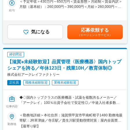
を大切にしており、査定とは別に定期的な1on1面談の場を設けて
＜予定年収＞430万円～650万円＜賃金形態＞月給制＜賃金内訳＞
といった技術的な検討にも携われる環境です。
います。業務面だけでなくキャリアの相談もしやすく、社員が生
月額（基本給）：260,000円～390,000円＜月給＞260,000円～
給与
き生きと長期的に活躍できる環境づくりに取り組んでいます。
390,000円＜昇給有無＞有＜残業手当＞有＜給与補足＞※経験やス
■業務詳細：
・コミュニケーションが活発で、部署を問わず相談しやすい、活
キルを考慮の上、当社規定により決定いたします。■昇給：年1回
・材料投入
気のある雰囲気が特徴です。
（5月）■賞与：年2回（7月、12月）賃金はあくまでも目安の金額
・設備トラブル対応
であり、選考を通じて上下する可能性があります。月給(月額)は固
応募依頼する
・製品検査
気になる
■当社の魅力：
定手当を含めた表記です。
（エージェントサービス）
・現場の班長として人員や業務の調整
◎景気の影響を受けにくい医療業界において、国内トップクラス
・業務改善や不良データ解析
のシェアを誇る製品を複数展開しています。安定した事業基盤の
・ISO監査対応 等
もと、腰を据えて長くキャリアを築ける環境です。
◎日本国内にとどまらず世界100ヶ国以上で製品が使用されてお
締切間近
■入社後の流れ：
り、グローバルに社会貢献できる事業を展開しています。
【滋賀※未経験歓迎】品質管理〈医療機器〉国内トップ
業界や職種の経験は問いません。未経験の方でも無理なく成長で
きるよう、段階的に業務をお任せしていきます。まずは現場での
シェアを誇る／年休123日・残業10H／教育体制◎
変更の範囲：会社の定める業務
オペレーションから始め、習熟度に応じて工程管理業務へとステ
株式会社アークレイファクトリー
ップアップしていただきます。
正社員
職種未経験歓迎
業種未経験歓迎
■業務の特徴：
・製造工程における材料投入作業は手作業となりますが、取り扱
◆◇国内トップクラスの医療機器・試薬を複数誇るメーカー／
う重量は最大でも1kg前後のため、体力的な負担は大きくありませ
「アークレイ」100％出資子会社で安定性◎／中途入社者多数で
ん。
仕事内容
馴染みやすい／教育・研修体制豊富／年休123日・残業10時間程
・作業は温度22度・湿度50％に管理されたクリーンルーム内で行
／マイカー通勤可・シャトルバスあり◆◇
うため、一年を通して快適で落ち着いた環境のもと就業いただけ
＜勤務地詳細＞本社住所：滋賀県甲賀市甲南町柑子1480 勤務地最
ます。
寄駅：JR草津線／寺庄駅／貴生川駅受動喫煙対策：屋内全面禁煙
■業務概要：
勤務地
変更の範囲：会社の定める事業所
【最寄り駅】
医療機器の血糖自己計測器の世界的先駆者メーカー「アークレ