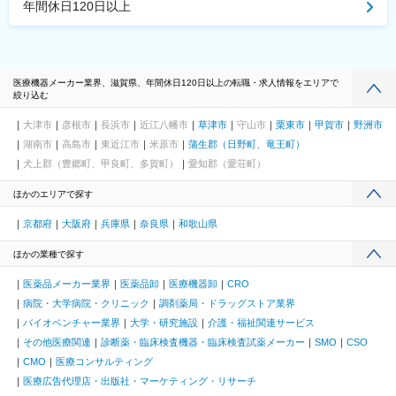
年間休日120日以上
医療機器メーカー業界、滋賀県、年間休日120日以上の転職・求人情報をエリアで
絞り込む
大津市
彦根市
長浜市
近江八幡市
草津市
守山市
栗東市
甲賀市
野洲市
湖南市
高島市
東近江市
米原市
蒲生郡（日野町、竜王町）
犬上郡（豊郷町、甲良町、多賀町）
愛知郡（愛荘町）
ほかのエリアで探す
京都府
大阪府
兵庫県
奈良県
和歌山県
ほかの業種で探す
医薬品メーカー業界
医薬品卸
医療機器卸
CRO
病院・大学病院・クリニック
調剤薬局・ドラッグストア業界
バイオベンチャー業界
大学・研究施設
介護・福祉関連サービス
その他医療関連
診断薬・臨床検査機器・臨床検査試薬メーカー
SMO
CSO
CMO
医療コンサルティング
医療広告代理店・出版社・マーケティング・リサーチ