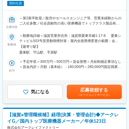
決定、治療効果の評価に役立ちます。
契約社員
■キャリアパス：
・将来的には、組織全体を支える役割へとステップアップしてい
～第2新卒歓迎／販売やセールスエンジニア等、営業未経験からの
ただくことを期待しています。
ご入社多数／社会貢献性の高い医療機器でトップクラス製品有／
仕事内容
研修制度◎／年休120日～
■働き方：
＜勤務地詳細＞滋賀営業所住所：滋賀県栗東市綣1-17-8 栗東シ
・残業時間：20h程度
■職務概要
ティビル503号室受動喫煙対策：屋内全面禁煙変更の範囲：会社
・土日祝休／年間休日123日
調剤薬局やドラッグストアに対し、主力製品である「全自動調剤
勤務地
の定める事業所（リモートワーク含む）
・マイカー通勤可
【最寄り駅】
分包機」や「リアルタイム薬品管理装置」などの、調剤IoT機器を
栗東駅、守山駅、手原駅
販売いただきます。
■組織構成：
・提案資料作成
＜予定年収＞300万円～500万円＜賃金形態＞月給制補足事項なし
試薬品質管理チーム
・顧客要望のヒアリング、製品提案
＜賃金内訳＞月額（基本給）：180,000円～280,000円固定残業手
└29名配属（正社員：9名、契約社員：1名、技能実習生：11名、
・見積もり作成
給与
当/月：40,000円～70,000円（固定残業時間33時間0分/月）超過し
パート社員8名）※20代～60代まで幅広く在籍しております。
・製品導入後の定期的なアフターフォロー
た時間外労働の残業手当は追加支給＜月給＞220,000円～350,000
・新規訪問（全体の約1～2割です。）
円（一律手当を含む）＜昇給有無＞有＜残業手当＞有＜給与補足
※コミュニケーションが活発で、部署を問わず相談しやすい、活気
＞※給与詳細は、年齢・スキルを考慮し決定します。■昇給：年1
のある雰囲気が特徴です。
応募依頼する
当社は最新のIoT技術に注力しており、これまで人の手でアナログ
気になる
回■賞与：年2回年収420万円／30歳 経験5年年収500万円／32歳
※社員一人ひとりのモチベーションや働きやすさ、キャリアパスを
（エージェントサービス）
に行われていた薬剤管理を、全自動で管理、調整、計測、分包ま
経験7年賃金はあくまでも目安の金額であり、選考を通じて上下す
大切にしており、査定とは別に定期的な1on1面談の場を設けてい
で対応可能にしました。当社の製品やシステムが、24時間止めて
る可能性があります。月給(月額)は固定手当を含めた表記です。
ます。業務面だけでなくキャリアの相談もしやすく、社員が生き
はならない医療現場の安心安全や、医療従事者の負担軽減に大き
生きと長期的に活躍できる環境づくりに取り組んでいます。
く貢献しています。
【滋賀※管理職候補】経理(決算・管理会計)◆アークレ
■当社について：
イG／国内トップ医療機器メーカー／年休123日
■当社営業の魅力
当社は、臨床検査機器および体外医薬品の研究・開発を行うアー
・調剤というニッチな分野で、業界トップクラスのシェアを誇る
株式会社アークレイファクトリー