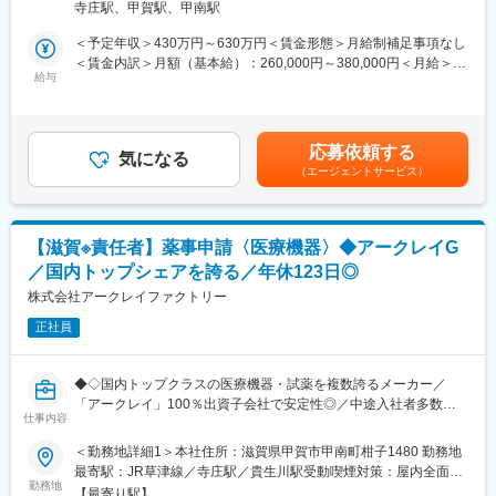
■組織について：
寺庄駅、甲賀駅、甲南駅
イ」の製造・物流を担う同社にて、医療機器の品質管理職として
・試薬の製造部門では100名弱が勤務しており、品目ごとに担当
ご活躍頂ける方を募集致します。
分けされています。
＜予定年収＞430万円～630万円＜賃金形態＞月給制補足事項なし
・社員一人ひとりのモチベーションや働きやすさ、キャリアパス
＜賃金内訳＞月額（基本給）：260,000円～380,000円＜月給＞
■業務詳細：
給与
を大切にしており、査定とは別に定期的な1on1面談の場を設けて
260,000円～380,000円＜昇給有無＞有＜残業手当＞有＜給与補足
医療用測定機器を安心してご使用いただくために、製品の品質を
います。業務面だけでなくキャリアの相談もしやすく、社員が生
＞・これまでのご経験・能力を考慮の上、当社規定に基づき決
守る役割を担っていただきます。
き生きと長期的に活躍できる環境づくりに取り組んでいます。
定。【年収例】30歳／一般職／450万円（賞与・残業17h込）／課
・当社製品が決められた基準通りに作られているかを確認する業
・コミュニケーションが活発で、部署を問わず相談しやすい、活
長職/700万円（賞与込）※課長職となった時点で上記年収となりま
応募依頼する
務
気になる
気のある雰囲気が特徴です。
す。■昇給：年1回（5月）■賞与：年2回（7月、12月）賃金はあく
（エージェントサービス）
・製造に使用する精密機械部品について、取引先から受け入れる
までも目安の金額であり、選考を通じて上下する可能性がありま
際のチェック業務
■勤務体系：
す。月給(月額)は固定手当を含めた表記です。
・海外子会社で製造された途中段階の製品を受け取る際の品質確
担当品目により、下記いずれかでの勤務時間となります。(時間固
認業務
定の他、交代制シフトでの勤務形態となる可能性もあり)
【滋賀※責任者】薬事申請〈医療機器〉◆アークレイG
・市場に出た製品に関して、不具合などがあった場合の品質改
（1）日勤８：４５－１７：３０
／国内トップシェアを誇る／年休123日◎
善・是正対応
（2）準夜勤１６：４５－１：３０
・上記業務に関連し、取引先や海外子会社へ品質面の考え方やル
株式会社アークレイファクトリー
（3）夜勤０：４５－９：３０
ールを共有するための海外出張（将来的に発生する可能性あり）
正社員
■当社の魅力：
■担当製品：
当社は、景気の影響を受けにくい医療業界において、国内トップ
扱う製品は、血液分析機器や尿検査装置など、医療現場で使用さ
クラスのシェアを誇る製品を複数展開しています。安定した事業
◆◇国内トップクラスの医療機器・試薬を複数誇るメーカー／
れる測定機器です。
基盤のもと、腰を据えて長くキャリアを築ける環境です。
「アークレイ」100％出資子会社で安定性◎／中途入社者多数で
仕事内容
馴染みやすい／教育・研修体制豊富／年休123日／マイカー通勤
■入社後の流れ：
変更の範囲：会社の定める業務
可・シャトルバスあり◆◇
＜勤務地詳細1＞本社住所：滋賀県甲賀市甲南町柑子1480 勤務地
入社後は、配属部門でのOJTを中心に研修を実施します。業界や
最寄駅：JR草津線／寺庄駅／貴生川駅受動喫煙対策：屋内全面禁
実務の経験がない方でも、基礎から丁寧に学べる環境のため、安
■業務概要：
勤務地
煙＜勤務地詳細2＞京都研究所住所：京都府京都市上京区岩栖院町
心してスタートできます。
【最寄り駅】