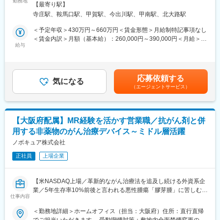
■採用背景：
勤務地
煙＜勤務地詳細2＞京都研究所住所：京都府京都市上京区岩栖院町
各国市場へのスムーズな上市を実現するための迅速な対応はもち
【最寄り駅】
部門強化のための募集となります。当社では現在、中国・フィリ
59 擁翠園内勤務地最寄駅：京都市営地下鉄烏丸線／鞍馬口駅受動
ろん、世界で最も規制が厳しいとされる欧州基準を見据え、その
寺庄駅、鞍馬口駅、甲賀駅、今出川駅、甲南駅、北大路駅
ピン・ロシア・インドなど複数の海外生産拠点を有しております
喫煙対策：屋内全面禁煙変更の範囲：無
一歩先を行く品質レベルの実現に挑戦しています。
が、事業拡大に伴い新たな海外生産拠点の開設を予定していま
＜予定年収＞430万円～660万円＜賃金形態＞月給制特記事項なし
す。これに伴い、製品開発の上流工程から調達戦略を担っていた
＜賃金内訳＞月額（基本給）：260,000円～390,000円＜月給＞
■配属先について：
だける開発購買ポジションを募集します。
給与
260,000円～390,000円＜昇給有無＞有＜残業手当＞有＜給与補足
配属予定の品質本部 薬剤管理チームには4名程度が在籍し、グロ
＞【年収例】30歳／一般職／450万円（賞与・残業17h込）／課長
ーバル担当は京都研究所、中国薬事担当は本社にて勤務していま
■業務概要：
職/700万円（賞与込）※課長職となった時点で上記年収となりま
す。
体外診断用医薬品、および医療用検査機器の製造をメインに手掛
す。■昇給：年1回（5月）■賞与：年2回(7月、12月）賃金はあく
責任者として滋賀と京都の行き来が発生します（社内シャトルバ
応募依頼する
ける当社にて、開発購買職をお任せします。アークレイ株式会社
気になる
までも目安の金額であり、選考を通じて上下する可能性がありま
スを運行）
（エージェントサービス）
（本社・開発部門）と密に連携し、企画～試作段階の比較的早い
す。月給(月額)は固定手当を含めた表記です。
フェーズから製品開発に参画いただくポジションです。
■組織について：
※京都もしくは滋賀いずれかでの勤務となります。(勤務地応相談)
社員一人ひとりのモチベーションや働きやすさ、キャリアパスを
大切にしており、査定とは別に定期的な1on1面談の場を設けてい
【大阪府配属】MR経験を活かす営業職／抗がん剤と併
■業務内容：
ます。業務面だけでなくキャリアの相談もしやすく、社員が生き
用する非薬物のがん治療デバイス～ミドル層活躍
・開発部門と連携し、製品仕様検討段階から部材・原材料の選
生きと長期的に活躍できる環境づくりに取り組んでいます。
定、調達可否を検討
ノボキュア株式会社
・試作段階における供給安定性、コスト見込み、量産・海外展開
■当社の魅力：
正社員
上場企業
を見据えた調達体制の検討
当社は、景気の影響を受けにくい医療業界において、国内トップ
・図面確定後のサプライヤー選定、価格・条件交渉
クラスのシェアを誇る製品を複数展開しています。安定した事業
・国内外メーカー、部品メーカー、商社との折衝・関係構築
基盤のもと、腰を据えて長くキャリアを築ける環境です。
【米NASDAQ上場／革新的ながん治療法を追及し続ける外資系企
・新規仕入先、海外サプライヤーの探索・評価・選定
業／5年生存率10%前後と言われる悪性腫瘍「膠芽腫」に苦しむ患
・日本使用部材の海外調達可否検討
仕事内容
変更の範囲：会社の定める業務
者様を支える画期的な医療機器】
・開発、品質、生産技術部門と連携した量産立ち上げ支援
＜勤務地詳細＞ホームオフィス（担当：大阪府）住所：直行直帰
※調達方針決定後の発注業務は別チームが担当します。
＼MR経験が活かせます／