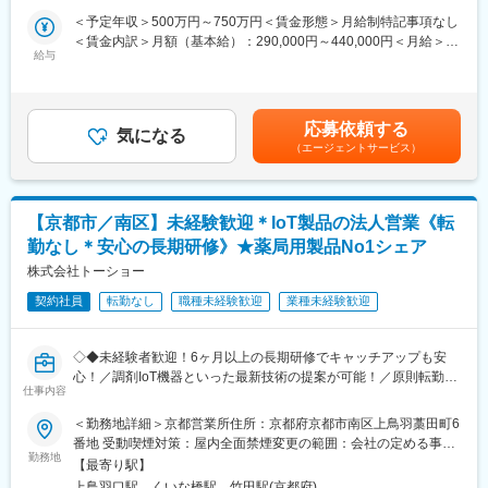
現在モリタ製作所の海外拠点は、ドイツ・北米・インドネシア・
行っていただきます。
＜予定年収＞500万円～750万円＜賃金形態＞月給制特記事項なし
シンガポール・中国の５つ。さらにモリタの製品が販売されてい
チーム体制で量産設計まで一貫した製品開発へのかかわり方が可
＜賃金内訳＞月額（基本給）：290,000円～440,000円＜月給＞
るのは、世界の168の国と地域にわたります。今後も販売活動を
能です。メンバーそれぞれの得意分野を活かすことで、より良い
給与
290,000円～440,000円＜昇給有無＞有＜残業手当＞有＜給与補足
続け海外のパートナーの獲得、業務の拡大を目指していきます。
製品開発を目指しています。
＞■モデル年収：以下＋残業代・各種手当30歳510万円35歳主任
◎デザイン性と機能性を兼ね備えた製品
製品情報：https://www.morita.com/jmmc/ja/products/
680万円40歳係長770万円※年収は、ご入社される方のご経歴・ス
世界トップクラスの技術力と高い品質にプラスし、細かな工夫も
キルをみて決定します。■賞与：平均5ヶ月賃金はあくまでも目安
至る所に施されているのが同社の製品です。例えば2011年に発売
応募依頼する
■やりがい：
気になる
の金額であり、選考を通じて上下する可能性があります。月給(月
した診療台「ソアリック-Soaric-」は高い機能性・安全性はもちろ
（エージェントサービス）
◎同社では１つの業務に固執することなく、幅広い内容の仕事を
額)は固定手当を含めた表記です。
ん、デザイン性も高く評価され、日本の歯科メーカーで初めてド
担当することが可能です。設計開発においても、現場にて担当す
イツのiFデザイン賞金賞を受賞し、グッドデザイン賞金賞にも選
る製品の品質検査や製造に立ち会ったり、展示会や学会、病院な
ばれました。またこの製品の開発には入社3年目ほどの若手社員も
どで先生方の声を聞き、開発に繋げています。
携わっていました。
【京都市／南区】未経験歓迎＊IoT製品の法人営業《転
◎業界最大手メーカーだからこそ、その分野の最先端技術に触れ
勤なし＊安心の長期研修》★薬局用製品No1シェア
ることができ、技術者としてスキルアップが図れます。自身のア
変更の範囲：会社の定める業務
イデアが実現され、世界中で使用される製品のものづくりに貢献
株式会社トーショー
できます。
契約社員
転勤なし
職種未経験歓迎
業種未経験歓迎
◎社員の意見や働く環境を真面目に考えている会社です。自分の
現在の力を活かし、さらに伸ばしたい方には最高の環境です。
◇◆未経験者歓迎！6ヶ月以上の長期研修でキャッチアップも安
■組織構成
心！／調剤IoT機器といった最新技術の提案が可能！／原則転勤は
第一研究開発部37名 周辺機器・ハンドピース・インスツルメン
仕事内容
無いため特定エリアで就業されたい方も歓迎！社会貢献性の高い
ト系の小物類を取り扱う部署です。
仕事◆◇
＜勤務地詳細＞京都営業所住所：京都府京都市南区上鳥羽藁田町6
番地 受動喫煙対策：屋内全面禁煙変更の範囲：会社の定める事業
■企業魅力：
【はじめに】
勤務地
所（リモートワーク含む）
◎グローバル展開「世界シェア上昇中」
【最寄り駅】
既存のお客様である調剤薬局やドラッグストアに対して、主力製
現在モリタ製作所の海外拠点は、ドイツ・北米・インドネシア・
上鳥羽口駅、くいな橋駅、竹田駅(京都府)