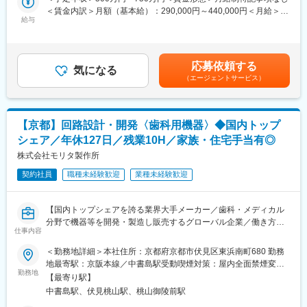
チーム体制で量産設計まで一貫した製品開発へのかかわり方が可
＜賃金内訳＞月額（基本給）：290,000円～440,000円＜月給＞
■企業魅力：
能です。メンバーそれぞれの得意分野を活かすことで、より良い
給与
290,000円～440,000円＜昇給有無＞有＜残業手当＞有＜給与補足
◎グローバル展開「世界シェア上昇中」
製品開発を目指しています。
＞■モデル年収：以下＋残業代・各種手当30歳510万円35歳主任
現在モリタ製作所の海外拠点は、ドイツ・北米・インドネシア・
製品情報：https://www.morita.com/jmmc/ja/products/
680万円40歳係長770万円※年収は、ご入社される方のご経歴・ス
シンガポール・中国の５つ。さらにモリタの製品が販売されてい
キルをみて決定します。■賞与平均5ヶ月賃金はあくまでも目安の
るのは、世界の168の国と地域にわたります。
応募依頼する
■やりがい：
気になる
金額であり、選考を通じて上下する可能性があります。月給(月額)
◎デザイン性と機能性を兼ね備えた製品
（エージェントサービス）
◎同社では１つの業務に固執することなく、幅広い内容の仕事を
は固定手当を含めた表記です。
世界トップクラスの技術力と高い品質にプラスし、細かな工夫も
担当することが可能です。設計開発においても、現場にて担当す
至る所に施されているのが同社の製品です。例えば2011年に発売
る製品の品質検査や製造に立ち会ったり、展示会や学会、病院な
した診療台「ソアリック-Soaric-」は高い機能性・安全性はもちろ
どで先生方の声を聞き、開発に繋げています。
ん、デザイン性も高く評価され、日本の歯科メーカーで初めてド
【京都】回路設計・開発〈歯科用機器〉◆国内トップ
◎業界最大手メーカーだからこそ、その分野の最先端技術に触れ
イツのiFデザイン賞金賞を受賞し、グッドデザイン賞金賞にも選
シェア／年休127日／残業10H／家族・住宅手当有◎
ることができ、技術者としてスキルアップが図れます。自身のア
ばれました。
イデアが実現され、世界中で使用される製品のものづくりに貢献
株式会社モリタ製作所
できます。
変更の範囲：会社の定める業務
契約社員
職種未経験歓迎
業種未経験歓迎
・社員の意見や働く環境を真面目に考えている会社です。自分の
現在の力を活かし、さらに伸ばしたい方には最高の環境です。
【国内トップシェアを誇る業界大手メーカー／歯科・メディカル
■組織構成：
分野で機器等を開発・製造し販売するグローバル企業／働き方抜
第一研究開発部37名 周辺機器・ハンドピース・インスツルメン
仕事内容
群、福利厚生充実で長期就業が叶う環境】
ト系の小物類を取り扱う部署です。
＜勤務地詳細＞本社住所：京都府京都市伏見区東浜南町680 勤務
■職務内容：
地最寄駅：京阪本線／中書島駅受動喫煙対策：屋内全面禁煙変更
■企業魅力：
歯科医療現場で使用される画像診断機器(レントゲン)または周辺機
勤務地
の範囲：会社の定める事業所
◎グローバル展開「世界シェア上昇中」
【最寄り駅】
器などの製品開発を行っていただきます。
現在モリタ製作所の海外拠点は、ドイツ・北米・インドネシア・
中書島駅、伏見桃山駅、桃山御陵前駅
他社との差別化のため更なるスピードアップや、新製品投入など
シンガポール・中国の５つ。さらにモリタの製品が販売されてい