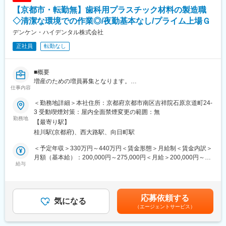
ことを期待しています。
【京都市・転勤無】歯科用プラスチック材料の製造職
医療機器・体外診断薬に求められる安全性・有効性・機能性を、
■当社について：
仕組みとして保証するQAとして、専門性の高いメンバーと協働し
◇清潔な環境での作業◎/夜勤基本なし/プライム上場Ｇ
当社は、医療用分析装置と体外診断用医薬品のメーカーです。特
ながら、アークレイグループの品質保証体制を構築していただき
に、糖尿病検査装置の分野では国内トップクラスの地位を築いて
デンケン・ハイデンタル株式会社
ます。
います。当社の製品は世界100か国以上で活躍。海外売上比率約
正社員
転勤なし
60％、社内のグローバル化も進行中です。
■チームメンバーについて：
・16名体制のチームで構成されています
変更の範囲：会社の定める業務
■概要
増産のための増員募集となります。
■キャリアパス：
仕事内容
歯科技工機器・材料を販売している国内トップクラスメーカーで
スペシャリストや、マネジメントの立場など、さまざまなキャリ
ある当社にて、歯科用材料製造に関する業務の遂行をお任せしま
アパスを用意しており、ご自身の希望を尊重したキャリアステッ
＜勤務地詳細＞本社住所：京都府京都市南区吉祥院石原京道町24-
す。
プとなるよう、柔軟に対応できる環境が整っています。
3 受動喫煙対策：屋内全面禁煙変更の範囲：無
勤務地
【最寄り駅】
■具体的には：
■その他：
桂川駅(京都府)、西大路駅、向日町駅
歯科用材料（プラスチック系）製造
研究開発チームは「機械」「電気」「試薬」「ソフト」が1つの大
（1）原材料の出庫、（2）製造の基本業務（混合、成形、仕上作
きなチームとなり、横連携しながら開発設計をしています。設計
＜予定年収＞330万円～440万円＜賃金形態＞月給制＜賃金内訳＞
業、包装 等々）
品質管理のチームは、これらのチームと携わりながら業務を進め
月額（基本給）：200,000円～275,000円＜月給＞200,000円～
※全自動の機械操作でなく、機械を操作しながら歯科材料製品を製
給与
ることになるので、製品や設計工程理解しやすく、それぞれとコ
275,000円＜昇給有無＞有＜残業手当＞有＜給与補足＞※給与詳細
造する業務となります。
ミュニケーションを取り業務いただくことが可能です。
は、経験・能力考慮のうえ決定いたします。■昇給：年1回■賞
与：年2回（2025年度実績 4.4ヶ月分／年）賃金はあくまでも目
■働く環境について
■研究所について
安の金額であり、選考を通じて上下する可能性があります。月給
応募依頼する
準クリーンルーム、空調完備と環境の整った場所で勤務いただけ
気になる
京都市営地下鉄・鞍馬口駅から徒歩5分。室町時代から伝わる日本
(月額)は固定手当を含めた表記です。
（エージェントサービス）
ます。
庭園「擁翠園（ようすいえん）」の中に京都研究所があります。
夜勤はお任せする可能性はございますが、原則ございません。