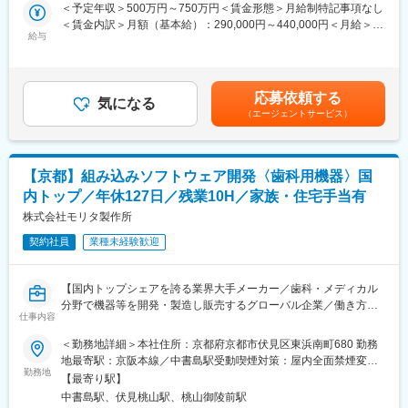
の一端を担うことが求められます。
＜予定年収＞500万円～750万円＜賃金形態＞月給制特記事項なし
るのは、世界の168の国と地域にわたります。今後も販売活動を
チーム体制で量産設計まで一貫した製品開発へのかかわり方が可
＜賃金内訳＞月額（基本給）：290,000円～440,000円＜月給＞
続け海外のパートナーの獲得、業務の拡大を目指していきます。
能です。メンバーそれぞれの得意分野を活かすことで、より良い
給与
290,000円～440,000円＜昇給有無＞有＜残業手当＞有＜給与補足
◎デザイン性と機能性を兼ね備えた製品
製品開発を目指しています。
＞■モデル年収：以下＋残業代・各種手当30歳510万円35歳主任
世界トップクラスの技術力と高い品質にプラスし、細かな工夫も
製品情報：https://www.morita.com/jmmc/ja/products/
680万円40歳係長770万円※年収は、ご入社される方のご経歴・ス
至る所に施されているのが同社の製品です。例えば2011年に発売
キルをみて決定します。■賞与平均5ヶ月賃金はあくまでも目安の
した診療台「ソアリック-Soaric-」は高い機能性・安全性はもちろ
応募依頼する
■やりがい：
気になる
金額であり、選考を通じて上下する可能性があります。月給(月額)
ん、デザイン性も高く評価され、日本の歯科メーカーで初めてド
（エージェントサービス）
◎同社では１つの業務に固執することなく、幅広い内容の仕事を
は固定手当を含めた表記です。
イツのiFデザイン賞金賞を受賞し、グッドデザイン賞金賞にも選
担当することが可能です。設計開発においても、現場にて担当す
ばれました。またこの製品の開発には入社3年目ほどの若手社員も
る製品の品質検査や製造に立ち会ったり、展示会や学会、病院な
携わっていました。
どで先生方の声を聞き、開発に繋げています。
【京都】組み込みソフトウェア開発〈歯科用機器〉国
◎業界最大手メーカーだからこそ、その分野の最先端技術に触れ
内トップ／年休127日／残業10H／家族・住宅手当有
ることができ、技術者としてスキルアップが図れます。自身のア
イデアが実現され、世界中で使用される製品のものづくりに貢献
株式会社モリタ製作所
できます。
変更の範囲：会社の定める業務
契約社員
業種未経験歓迎
◎社員の意見や働く環境を真面目に考えている会社です。自分の
現在の力を活かし、さらに伸ばしたい方には最高の環境です。
【国内トップシェアを誇る業界大手メーカー／歯科・メディカル
■組織構成：
分野で機器等を開発・製造し販売するグローバル企業／働き方抜
第二研究開発部61名
仕事内容
群、福利厚生充実で長期就業が叶う環境】
※レントゲンなどを取り扱う部署で、5つのグループに分かれてい
＜勤務地詳細＞本社住所：京都府京都市伏見区東浜南町680 勤務
ます。
■職務内容：
地最寄駅：京阪本線／中書島駅受動喫煙対策：屋内全面禁煙変更
歯科医療現場で使用される画像診断機器(レントゲン)または周辺機
勤務地
の範囲：会社の定める事業所
■企業魅力：
【最寄り駅】
器などの製品開発を行っていただきます。
◎グローバル展開「世界シェア上昇中」
中書島駅、伏見桃山駅、桃山御陵前駅
マイコンの組み込みソフトウェア設計、検証、評価、開発業務を