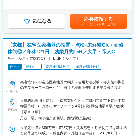
日間勤務想定その他固定手当/月：3,000円＜想定月額＞207,500円
きる点
バラになっているシステムの一元化を目指しており、
～323,000円＜昇給有無＞有＜残業手当＞有＜給与補足＞■昇給：
実現に向けて課題をクリアしながら、取り組んでいただきます。
年1回（4月） 賞与：年2回(7月/12月）※350万円は第二新卒レベ
■組織について：
ル、550万円は40歳前後の年収（残業代込み）になります。賃金
開発組織は製品領域ごとに部門が分かれていますが、DTPチーム
応募依頼する
■組織構成：
気になる
はあくまでも目安の金額であり、選考を通じて上下する可能性が
は組織横断的な立場で各部門と連携しながら業務を進めていま
（エージェントサービス）
情報システム課全体で１２名在籍しており、課内で３つの係に分
あります。月給(月額)は固定手当を含めた表記です。
す。
かれております。今回募集しているシステム１係は、
ドキュメント制作に関する専門性を活かし、グループ全体の文書
３名の課員（＋課長が１名）で構成されていて、主に社内のイン
作成業務を支える役割を担っています。
フラ構築・管理・運用等を担っております。
【京都】在宅医療機器の設置・点検※未経験OK・研修
■求める人物像：
体制◎／年休121日・残業月約15H／大手・帝人G
■採用背景：
●DTPの知識を活かしながら、制作そのものではなくディレクショ
会社全体でDX推進を積極的に取り組んでいく方針で、システム導
帝人ヘルスケア株式会社【TEIJINグループ】
ンに軸足を置いて活躍したい方
入や開発の予算が年々増加しています。
●既存業務をそのまま回すだけでなく、業務改善や効率化にも関心
正社員
転勤なし
職種未経験歓迎
業種未経験歓迎
そこで、インフラに精通したエンジニアを補強し、DX化実現をさ
を持てる方
らに加速していきたいと考えています。
変更の範囲：会社の定める業務
患者様宅への在宅医療機器の納入・使用方法説明・導入後の機器
■特徴・魅力：
のアフターフォローなど、当社の機器を使用する患者様のサポー
当社の情報システム課は、社員から相談しやすいオープンな雰囲
仕事内容
ト業務をご担当頂きます。
気の職場を目指しています。
＜勤務地詳細＞京都北・南営業所住所：京都府京都市下京区中堂
日常業務においても、様々な場面で”人”との関わりがございますの
■業務内容：
寺粟田町93 京都リサーチパーク4号館8階 勤務地最寄駅：嵯峨野
で、コミュケーション能力を発揮し、成長させていける環境では
（1）患者様宅での機器設置・操作説明・アフターフォロー
勤務地
線 線／丹波口駅駅受動喫煙対策：敷地内全面禁煙変更の範囲：会
ないかと考えております。
【最寄り駅】
（2）電話での問い合わせ対応
社の定める事業所
また、社員を大切にするという考えが浸透しており、入社後の研
丹波口駅、梅小路京都西駅、西院駅(京福線)
（3）医療機関との情報の連携
修制度や福利厚生も充実しています。
導入後の機器トラブルや使用方法に関してのお問い合わせは、基
＜予定年収＞359万円～572万円＜賃金形態＞月給制月収は基本給
本電話での説明で解決が可能です。
と諸手当で構成。＜賃金内訳＞月額（基本給）：201,900円～
変更の範囲：会社の定める業務