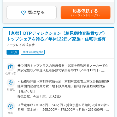
└材料の選択・配合量の調整・レシピ作成など
年1回（平均2％）■賞与：年2回（過去実績4.4ヶ月）賃金はあく
当社の製品は医師が開発しており、現場が求めている使いやす
・試作／評価
までも目安の金額であり、選考を通じて上下する可能性がありま
さ・操作性の高さが売りです。薬液注入器は世界初で当社が開
応募依頼する
・新製品の商業化（工業化）に向けての推進
気になる
す。月給(月額)は固定手当を含めた表記です。
発・特許を取得した実績があり、泌尿器のカテーテル等は現在も
（エージェントサービス）
ラボスケールから生産スケールにあげていくまでの工程をお任せ
特許があるなど、「オンリーワン」の製品を展開しています。業
します。
界内のシェアもトップクラスです。
■歯科材料の将来性・ミッション：
■ワークライフバランス：
【京都】DTPディレクション〈糖尿病検査装置など〉
近年、歯科業界では保険適用範囲が拡大しているとともに、金属
ご自身で営業のスケジュールをコントロールできるため、裁量を
トップシェアを誇る／年休122日／家族・住宅手当有
製から樹脂製への変革の時期でもあります。その中で、より安価
持ちながら残業を抑える働き方が可能です。また、転勤はないた
で美しく丈夫な歯科材料の開発を目指しております。
アークレイ株式会社
め腰を据えて長期就業が可能です。
歯科業界の将来性に目を向け、材料開発の観点から新製品の開発
正社員
業種未経験歓迎
に尽力いただく方へ技術伝承をしたく、今回募集を致します。
■社風：
他業界からの転職者も多く、明るく風通しの良い社風です。相談
■キャリアステップ
ごとなども同僚や上司に気軽に話せるため、中途入社の方も馴染
◆◇国内トップクラスの医療機器・試薬を複数誇るメーカーで企
入社から半年ほどは、まずは歯科材料について覚えながら先輩社
みやすい環境です。
業安定性◎／中途入社者多数で馴染みやすい／年休122日・土日
員についてテーマの進め方を学んでいただきます。経験がついて
仕事内容
祝休・残業20時間以内／家族・住宅手当などの福利厚生充実／グ
くると主担当としてお任せし、ベテランの社員に指導してもらい
【キャリアパス】
ローバルに活躍中◆◇
＜勤務地詳細＞京都研究所住所：京都府京都市上京区岩栖院町59
ながら開発を進めていきます。
営業としてリーダーや管理職を目指す、製品の研究・開発に携わ
擁翠園内勤務地最寄駅：地下鉄烏丸線／鞍馬口駅受動喫煙対策：
経営者としても材料開発力に今後力をいれていく方針で、数年後
ることも可能です。
■業務内容：
勤務地
屋内全面禁煙変更の範囲：会社の定める事業所
には新人への指導、技術を極めたい方には技術専門のマネジメン
【最寄り駅】
糖尿病検査装置などの当社製品に関連する文書（取扱説明書、添
トなど、広いポジションと役職があります。
鞍馬口駅、今出川駅、北大路駅
変更の範囲：会社の定める業務
付文書、ラベル類など）のDTPディレクター業務をお任せしま
す。
＜予定年収＞510万円～730万円＜賃金形態＞月給制＜賃金内訳＞
■組織構成：
文書作成における作業の切り出し、工程設計、作業手配、進捗管
月額（基本給）：265,000円～378,000円＜月給＞265,000円～
30代～50代の５名で構成されています。OJTを中心に業務を習得
理、関係者との調整、全体の取りまとめなど、制作進行・管理業
給与
378,000円＜昇給有無＞有＜残業手当＞有＜給与補足＞■昇給／年
いただきます。