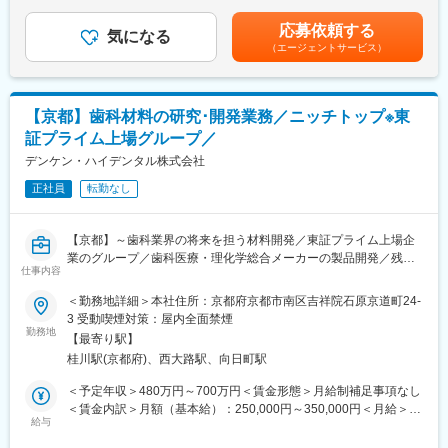
他固定手当：職務手当■昇給：年1回（1月あたり）※昇給率2.00％
病院等の医療機関への定期訪問、製品説明（麻酔科・泌尿科領域
～9.00％／前年度実績■賞与：年2回※500,000円～1,500,000円／
応募依頼する
製品等）
気になる
前年度実績賃金はあくまでも目安の金額であり、選考を通じて上
（エージェントサービス）
■学会展示への出席：
下する可能性があります。月給(月額)は固定手当を含めた表記で
医師が集まる学会の展示会での製品説明
す。
■新製品の開発・改良のためのマーケティング活動
※新規：既存の割合は5:5程度です。新規は飛び込み等はなく、引
【京都】歯科材料の研究･開発業務／ニッチトップ※東
き合いがメインです。
証プライム上場グループ／
【研修体制】
デンケン・ハイデンタル株式会社
入社3～6か月は、入社後研修やOJT研修があり、製品や顧客との
正社員
転勤なし
折衝についてなどを学んでいただきます。
【営業の動き方】
【京都】～歯科業界の将来を担う材料開発／東証プライム上場企
■担当エリア：
業のグループ／歯科医療・理化学総合メーカーの製品開発／残業
兵庫・大阪・京都をメインに、西日本（九州を除く）や四国など
仕事内容
月平均20時間程度～
も担当いただきます。
＜勤務地詳細＞本社住所：京都府京都市南区吉祥院石原京道町24-
■出張：
■職務内容：
3 受動喫煙対策：屋内全面禁煙
2か月に1回程度の出張が発生する可能性があります。
担当するのは、高分子素材をメインとする歯科材料です。研究開
勤務地
中国・四国地方の場合は、1回につき3～4泊で周辺の医療機関を
【最寄り駅】
発から製品化までの生産業務を一貫して内製化しております。製
回っていただく予定です。
桂川駅(京都府)、西大路駅、向日町駅
品化に向けては歯科技工士のメンバーや開発部門の方とも協働し
■営業スケジュールについては、ご自身の裁量によって調整いただ
て取組んでいただきます。専門知識や業務などについては、一か
＜予定年収＞480万円～700万円＜賃金形態＞月給制補足事項なし
けます。
ら丁寧な指導をいたします。
＜賃金内訳＞月額（基本給）：250,000円～350,000円＜月給＞
＜詳細＞
給与
250,000円～350,000円＜昇給有無＞有＜残業手当＞有＜給与補足
【魅力ポイント】
・新製品 歯科材料の研究、開発
＞※給与詳細は、経験・能力考慮のうえ決定いたします。■昇給：
■製品の強み：