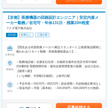
（エージェントサービス）
また、本ポジションでは、導入担当としての専門性を深めるだけ
月・12月）基本給の3ヶ月分程度を想定賃金はあくまでも目安の
【求人ポイント◎】
でなく、それ以外の多様なキャリアパスも描くことが可能です。
金額であり、選考を通じて上下する可能性があります。月給(月額)
■未経験の方も歓迎です。異業種・営業未経験から入社された方も
は固定手当を含めた表記です。
多数活躍中です。※入社直後からトレーナーが1名つきます。商品
■当ポジションの魅力：
【京都】医療機器の回路設計エンジニア｜安定内資メ
説明のトーク練習や営業同行を行います。
◎医療機関の中核業務を支える臨床検査情報システムの導入に携
■成績等に応じて若くしてのキャリアアップが可能です。(30代で
ーカー勤務／在宅可・年休131日・残業20H程度
わり、専門性の高いエキスパートとして成長することができま
の支店長登用実績多数あり)
フクダ電子株式会社
す。
■固定給に加え、販売実績に応じたインセンティブ制度がありま
◎立ち上げフェーズにある新規事業の中核メンバーとして関われ
す。
正社員
転勤なし
上場企業
るため、役割や仕組みづくりにも主体的に参画できます。決めら
全体平均で年間約50万円の支給実績があり、成果に応じてさらに
れた業務をこなすだけでなく、事業の成長を肌で感じられる環境
高収入を目指すことも可能です。
です。
【歴史ある内資医療メーカー/東証スタンダード上場/新製品開発に
入社後すぐに数字を任せるのではなく、研修・同行を経て段階的
携われる/リモート勤務・時差勤務制度あり】
に目標を持っていただきます。
変更の範囲：会社の定める業務
仕事内容
■転勤は基本的にありません。(管理職になった場合、打診可能性
■業務概要：
はありますが意向に沿います。)
＜勤務地詳細＞京都支社住所：京都府京都市伏見区竹田中島町
医療機器に関わる電気回路設計を担当していただきます。
258番B室 受動喫煙対策：屋内全面禁煙変更の範囲：会社の定める
具体的には、
【中途入社者アンケート】
勤務地
事業所
【最寄り駅】
・次期製品の新規開発および既存製品の機能追加、保守開発
■入社を決めた理由
くいな橋駅、竹田駅(京都府)、上鳥羽口駅
・関係部門とのコンセプト共有
（1）社会貢献できる・お客様に喜んで頂ける
・医療現場でのリサーチ
（2）安定性・信頼性
＜予定年収＞550万円～850万円＜賃金形態＞月給制補足事項なし
・仕様検討・決定、概要設計、詳細設計
（3）面接官・人
＜賃金内訳＞月額（基本給）：244,650円～500,000円その他固定
・試作、テスト・評価（EMC評価、対策）
■働いてみて感じた魅力
給与
手当/月：11,500円＜月給＞256,150円～511,500円＜昇給有無＞
・医療機器認証対応
（1）人間関係が良い、先輩が親切
有＜残業手当＞有＜給与補足＞※扶養家族、配偶者の有無や人数に
・生産立上げ対応
（2）社会貢献できる、客様に喜んで頂ける・応援頂ける
より、住宅手当、家族手当が増減します。■昇給：年1回（4月） ■
・上市、改良／保守
（3）様々な業界の普段会えない役職者に会える
賞与：年2回（7・12月）※賞与算定額の6.5ヶ月（過去実績によ
応募依頼する