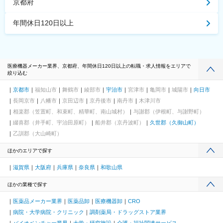
京都府
年間休日120日以上
医療機器メーカー業界、京都府、年間休日120日以上の転職・求人情報をエリアで
絞り込む
京都市
福知山市
舞鶴市
綾部市
宇治市
宮津市
亀岡市
城陽市
向日市
長岡京市
八幡市
京田辺市
京丹後市
南丹市
木津川市
相楽郡（笠置町、和束町、精華町、南山城村）
与謝郡（伊根町、与謝野町）
綴喜郡（井手町、宇治田原町）
船井郡（京丹波町）
久世郡（久御山町）
乙訓郡（大山崎町）
ほかのエリアで探す
滋賀県
大阪府
兵庫県
奈良県
和歌山県
ほかの業種で探す
医薬品メーカー業界
医薬品卸
医療機器卸
CRO
病院・大学病院・クリニック
調剤薬局・ドラッグストア業界