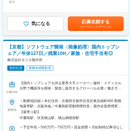
※医療行為はできないため、操作方法以外での緊急対応等はありま
給与
338,400円＜月給＞201,900円～338,400円＜昇給有無＞有＜残業
せん。
手当＞有＜給与補足＞【モデル年収】京都市の場合【25歳で入社
の独身男性借家京都で借家住まい】入社時：420万入社5年：490
■流れ：
万入社10年：570万【30歳で入社の男性扶養家族2名京都で借家住
応募依頼する
定期メンテナンスのアポイントを取得し、患者様宅を社用車で1日
気になる
まい】入社時：515万入社5年：574万入社10年：653万賃金はあ
（エージェントサービス）
4～5件回ります。収集した患者様の情報は、医療機関と共有し、
くまでも目安の金額であり、選考を通じて上下する可能性があり
患者様の健康状態の共有や適切なフォローに役立てます。メンテ
ます。月給(月額)は固定手当を含めた表記です。
ナンスがない場合、事務作業や研修、電話対応などを行います。
※社用車貸与のため、通勤にも利用可能です。
【京都】ソフトウェア開発〈画像処理〉国内トップシ
24時間対応サービスを行っており、8日に１回程度緊急対応当番
ェア／年休127日／残業10H／家族・住宅手当有◎
があります(自宅待機)。当番後は代休取得が可能です。緊急対応の
際に患者様のお宅に伺う頻度は月に平均2～3回程度です。
株式会社モリタ製作所
契約社員
業種未経験歓迎
■やりがい：
患者様やご家族一人ひとりのペースや状況に合わせて説明やフォ
ローができる為、対応の仕方も十人十色です。患者様含め、その
【国内トップシェアを誇る業界大手メーカー／歯科・メディカル
ご家族や医療機関から必要とされ、感謝される存在です。
分野で機器等を開発・製造し販売するグローバル企業／働き方抜
仕事内容
群、福利厚生充実で長期就業が叶う環境】
■入社後：
＜勤務地詳細＞本社住所：京都府京都市伏見区東浜南町680 勤務
先輩社員についてOTJを行いながら知識や経験を積んでいただき
■職務内容：
地最寄駅：京阪本線／中書島駅受動喫煙対策：屋内全面禁煙変更
ます。1人で患者様のもとに行けるようになるまで、おおよそ半年
歯科医療現場で使用される画像診断機器(レントゲン)または周辺機
勤務地
の範囲：会社の定める事業所
が目安です。
【最寄り駅】
器などの組み込みソフトウェア設計、検証、評価、開発業務を行
中書島駅、伏見桃山駅、桃山御陵前駅
っていただきます。
■キャリアステップ：
当社のレントゲン装置やCT装置などで撮影した画像の保存・加工
＜予定年収＞500万円～750万円＜賃金形態＞月給制特記事項なし
対医療機関向けの営業職へ移籍したケースもあります。
などは自社で開発したソフトウェアを使っています。そのソフト