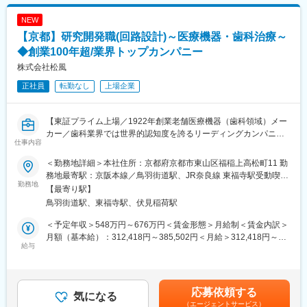
変更の範囲：会社の定める業務
■当社について：
NEW
株式会社デンケンとハイデンタル・ジャパン株式会社の合併によ
【京都】研究開発職(回路設計)～医療機器・歯科治療～
り、歯科材料・機器、理化学機器の製品を製造・販売することを
目的に2014年7月に設立されました。また、国内トップの高圧ガ
◆創業100年超/業界トップカンパニー
ス総合メーカーである「エア・ウォーターグループ」の傘下に加
株式会社松風
わり、更なる歯科事業等の拡大を目指しています。
正社員
転勤なし
上場企業
■エア・ウォーターグループ：
1929年の創業以来、社名に冠した空気や水などのさまざまな地球
【東証プライム上場／1922年創業老舗医療機器（歯科領域）メー
の恵みを、グループが持つ多彩な技術や独自のビジネスモデル、
カー／歯科業界では世界的認知度を誇るリーディングカンパニ
ノウハウと掛け合わせることによって、暮らしや産業に欠かすこ
仕事内容
ー】
とができない価値ある製品、サービス、ソリューションを創造
し、提供してきました。そして現在、エア・ウォーターグループ
＜勤務地詳細＞本社住所：京都府京都市東山区福稲上高松町11 勤
■仕事内容：
は、産業ガス、ケミカル、医療、エネルギー、農業・食品、物
務地最寄駅：京阪本線／鳥羽街道駅、JR奈良線 東福寺駅受動喫煙
歯科用デジタル機器の製品開発業務を担当頂きます。歯科治療は
勤務地
流、海水、エアゾールといった多彩な事業を展開するコングロマ
対策：屋内全面禁煙変更の範囲：会社の定める事業所
【最寄り駅】
他の治療領域に先駆けてデジタル化が大幅に進み、グローバルで
リット（複合企業）に進化し、これらの多彩な事業を通じて、社
鳥羽街道駅、東福寺駅、伏見稲荷駅
デジタル機器の開発が盛んに行われています。
名のとおり「空気や水」のように、世の中に欠かせない役割を担
・歯科医療の領域で使用される各種電子、電気機器の、電気回路
うまでに成長しました。エア・ウォーターグループの最大の強み
＜予定年収＞548万円～676万円＜賃金形態＞月給制＜賃金内訳＞
の設計開発業務、組み込みソフトウェア
は、多彩な事業のネットワークと、祖業である産業ガス事業で培
月額（基本給）：312,418円～385,502円＜月給＞312,418円～
・市場調査、製品設計立案
給与
った全国8地域の強固な事業基盤、そして、M＆Aを原動力として
385,502円＜昇給有無＞有＜残業手当＞有＜給与補足＞※上記年収
・試作品の特性評価
成長・発展してきたことによる人材のダイバーシティ（多様性）
は各種手当を含まない基本給ベースの金額です。■賞与：年2回
・電気安全等の各種規格取得業務 他
です。エア・ウォーターグループは、目まぐるしく変化を続ける
（7月・12月）※前年実績5.548ヶ月分賃金はあくまでも目安の金
経営環境の中で、これらの強みを最大限に発揮し、お客様や社会
額であり、選考を通じて上下する可能性があります。月給(月額)は
応募依頼する
■社風：
気になる
が抱える課題の解決に立ち向かい、新たな価値の創造に挑戦し続
固定手当を含めた表記です。
（エージェントサービス）
・アットホームで中途入社でも馴染みやすい落ち着いた雰囲気が