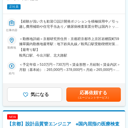
正社員
【経験が浅い方も歓迎◎設計開発ポジションを積極採用中／引っ
越し費用補助や住宅手当あり／糖尿病検査装置分野は国内トップ
仕事内容
クラスシェア】
＜勤務地詳細＞京都研究所住所：京都府京都市上京区岩栖院町59
■職務内容：
擁翠園内勤務地最寄駅：地下鉄烏丸線／鞍馬口駅受動喫煙対策：
当社の製品である血糖測定器のソフトウェア開発をお任せいたし
勤務地
屋内全面禁煙変更の範囲：会社の定める事業所
【最寄り駅】
ます。
鞍馬口駅、今出川駅、北大路駅
＜具体的な業務内容＞
＜予定年収＞510万円～730万円＜賃金形態＞月給制＜賃金内訳＞
・電子部品（IC）の構成や製品の仕様を理解
月額（基本給）：265,000円～378,000円＜月給＞265,000円～
・要求仕様に沿ったコーディング
給与
378,000円＜昇給有無＞有＜残業手当＞有＜給与補足＞■昇給／年
・UI・通信（Bluetooth等）・アナログ測定のシステム制御
1回（5月）■賞与／年2回（7月、12月） ※昨年度実績※お住まいか
・設計仕様書の作成
ら職場まで2時間以上かかり、引越しをされる場合は引っ越し費用
・量産に向けての動きのサポート
の負担は御座います。実費負担となります。礼金が15万（単
応募依頼する
└移管先で製造ができるように製造設備の設定や準備を工場部門
気になる
身）、25万（家族帯同）、仲介手数料家賃1ヶ月分も会社負担と
（エージェントサービス）
の方と行い、そちらからの問い合わせなどにもご対応いただきま
なります。賃金はあくまでも目安の金額であり、選考を通じて上
す。
下する可能性があります。月給(月額)は固定手当を含めた表記で
※他の企業にコーディングの部分は外注することもあり、そうなっ
す。
た際には外注管理も業務範囲となります。
NEW
【京都】設計品質管エンジニア ※国内屈指の医療検査
◎一つの製品に対して、組み込みソフトエンジニアが2・3名で対