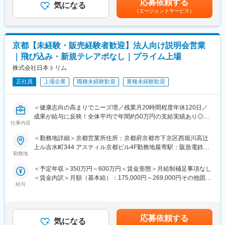
応募依頼する
・システムの納品・仕様調整
気になる
料家賃1ヶ月分も会社負担となります。尚、社宅適用となった場合
・フレームワーク： .NET
（エージェントサービス）
・稼動テストの実施
は、適用が異なります。賃金はあくまでも目安の金額であり、選
・データベース：MySQL,PostgreSQL,SQLite,SQL Server
・ユーザー向けトレーニング
考を通じて上下する可能性があります。月給(月額)は固定手当を含
・コード管理：GitHub
めた表記です。
・コミュニケーション： Slack,Teams
業務は常に2～3名のチーム体制で進めるため、未経験領域があっ
京都【未経験・販売経験者歓迎】法人向け説明会営業
ても安心。
■組織構成：
｜飛び込み・新規テレアポなし｜プライム上場
現場と密にコミュニケーションを取りながら、医療現場が安全か
現在、正社員が５名、契約社員が２名の７名体制です。（その
つ円滑にシステムを利用できる環境づくりに貢献していただきま
株式会社日本トリム
他、数名の派遣社員さんにもサポートいただいています）
す。
正社員
上場企業
職種未経験歓迎
業種未経験歓迎
※アークレイマーケティング株式会社へ入社後、ユニバーサルヘル
変更の範囲：会社の定める業務
スウェア有限会社へ在籍出向となります。
※国内出張が発生する可能性があります（導入業務に伴うもの）。
＜健康志向の高まりでニーズ増／残業月20時間程度年休120日／
成果が給与に反映！全体平均で年間約50万円の支給実績あり◎＞
■入社後の流れ：
仕事内容
入社後は、基礎から実務までを段階的に学べる体系的な研修制度
【仕事の内容】
＜勤務地詳細＞京都営業所住所：京都府京都市下京区西堀川高辻
を用意しています。基礎知識の習得から実務への移行まで、無理
当社は、東証プライム上場の電解水素水整水器メーカーです。
上ル吉水町344 アスティル京都ビル4F勤務地最寄駅：阪急電鉄阪
のないステップで成長できる環境が整っており、未経験分野があ
今回募集するのは、法人企業の従業員様向けに製品説明会・体験
勤務地
急京都線／大宮駅受動喫煙対策：その他（敷地内禁煙（屋外喫煙
る方も安心して業務に取り組めます。
会を行う営業職です。
可能場所あり））変更の範囲：会社の定める事業所
・臨床検査系情報のオンデマンド学習（約2か月）
＜予定年収＞350万円～600万円＜賃金形態＞月給制補足事項なし
新規飛び込みや無作為なテレアポではなく、代理店からの紹介先
・担当システムに関する社内研修（約2か月）
＜賃金内訳＞月額（基本給）：175,000円～269,000円その他固定
やお問い合わせのあった法人様が中心です。
・OJT（約半年）
給与
手当/月：20,000円固定残業手当/月：57,000円～131,000円（固定
入社後は専任トレーナーがつき、商品知識・説明トーク・商談の
残業時間40時間0分/月）超過した時間外労働の残業手当は追加支
進め方を同行しながら学べます。
■キャリアパス：
給＜月給＞252,000円～420,000円（一律手当を含む）＜昇給有無
これまでのご経験を活かし、安定した上場企業で成果に応じた収
複数回の導入経験を積んだ後は、チームリーダーとして納品業務
＞有＜残業手当＞有＜給与補足＞■固定給に加え、販売実績に応じ
入アップを目指せる環境です。
応募依頼する
を牽引する役割をお任せする予定です。
気になる
たインセンティブ制度があります。■昇給年１回■賞与：年2回（7