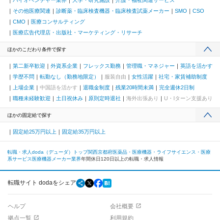
バイオベンチャー業界
大学・研究施設
介護・福祉関連サービス
その他医療関連
診断薬・臨床検査機器・臨床検査試薬メーカー
SMO
CSO
CMO
医療コンサルティング
医療広告代理店・出版社・マーケティング・リサーチ
ほかのこだわり条件で探す
第二新卒歓迎
外資系企業
フレックス勤務
管理職・マネジャー
英語を活かす
学歴不問
転勤なし（勤務地限定）
服装自由
女性活躍
社宅・家賃補助制度
上場企業
中国語を活かす
退職金制度
残業20時間未満
完全週休2日制
職種未経験歓迎
土日祝休み
原則定時退社
海外出張あり
U・Iターン支援あり
ほかの固定給で探す
固定給25万円以上
固定給35万円以上
転職・求人doda（デューダ）トップ
関西
京都府
医薬品・医療機器・ライフサイエンス・医療
系サービス
医療機器メーカー業界
年間休日120日以上の転職・求人情報
転職サイト dodaをシェア
ヘルプ
会社概要
拠点一覧
利用規約