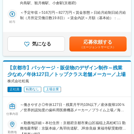
安心安全や、医療従事者の負担軽減に大きく貢献しています。
向島駅、観月橋駅、小倉駅(京都府)
ISO13485に基づいた部品トレーサビリティ管理など、医療機器メ
・調剤というニッチな分野で、業界トップクラスのシェアを誇る
ーカーならではの購買実務をリードしていただきます。
＜予定年収＞516万円～827万円＜賃金形態＞日給月給制日給月給
製品が多数あります。寡占市場だからこそ、競合製品を使ってい
制（月所定労働日数19.8日）＜賃金内訳＞月額（基本給）：
る顧客からいかにシェアを獲得するか、試行錯誤する面白さがあ
■業務詳細
給与
255,130円～408,900円/月20日間勤務想定固定残業手当/月：
ります。
・電子部品、基板、機構部品など数千点に及ぶ部品の発注業務
68,890円～110,410円（固定残業時間33時間0分/月）超過した時
・同社の営業に決まったマニュアルはなく、自分なりの創意工夫
・サプライヤーとの納期・価格・品質交渉および取引先選定
間外労働の残業手当は追加支給＜想定月額＞324,020円～519,310
が重要です。また個人だけでなく拠点単位での表彰制度もありチ
・生産中止品発生時の在庫買取判断や設計変更判断（開発部門と
円（一律手当を含む）＜昇給有無＞有＜残業手当＞有＜給与補足
ーム一丸で取り組む環境も魅力です。
応募依頼する
連携）
気になる
＞※経験やスキルを考慮の上、当社規定により決定いたします。※
（エージェントサービス）
・部品トレーサビリティ管理（履歴管理）
上記は、賞与年5.0ケ月で試算した想定年収です。■昇給：あり■賞
【同社について】
・海外（主にアメリカ）仕入れに伴う英文メールでの発注業務
与：年2回（過去実績5ヶ月）賃金はあくまでも目安の金額であ
当社は売上高256億円、全国77拠点、従業員数570名規模を誇る調
・購買ルール・プロセスの運用、改善提案
り、選考を通じて上下する可能性があります。月給(月額)は固定手
剤機器メーカーです。1971年創業と半世紀以上歴史をもち、特に
当を含めた表記です。
1980年代から他社に先駆けてスウェーデンなどヨーロッパに販売
【京都市】パッケージ・販促物のデザイン制作～残業
■組織構成
網を拡大してきました。国内だけでなく、海外での売上も安定的
少なめ／年休127日／トップクラス老舗メーカー／上場
生産グループ27名のうち資材課は9名体制。
に伸びているため経営が安定しています。
資材課は購買4名、資材5名の体制で、マネジメントもお任せいた
株式会社松風
します。
変更の範囲：本文参照
正社員
転勤なし
上場企業
■当社について
医療機器・装置の各分野における製品を開発・製造しておりま
～働きやすさ◎年休127日・残業月平均10h以下／産休復帰100％
す。特に試薬を売るために必要な血液の分析装置を得意としてお
／世界的認知度の歯科用医療機器メーカー／プライム上場／海外
ります。製品の本体は年に300台～400台程程製作しております。
仕事内容
売上高比率58.6%～
＜勤務地詳細＞本社住所：京都府京都市東山区福稲上高松町11 勤
■特徴、魅力：
当社は、歯科治療で使用される材料や機器を扱う医療機器メーカ
務地最寄駅：京阪本線／鳥羽街道駅、JR奈良線 東福寺駅受動喫煙
（1）働き方
ーです。業界では「技術の松風」と呼ばれるほど、製品のクオリ
勤務地
対策：屋内全面禁煙