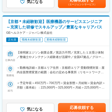
応募依頼する
す。
気になる
料家賃1ヶ月分も会社負担となります。尚、社宅適用となった場合
◎当社は今まで世の中にない機械・装置と自社商品・OEM商品を
（エージェントサービス）
（1）脆弱性診断業務
は、適用が異なります。賃金はあくまでも目安の金額であり、選
作っています。また積極的に産学連携事業・医工連携推進事業に
Webアプリケーション／スマートフォンアプリの脆弱性診断
考を通じて上下する可能性があります。月給(月額)は固定手当を含
も参画し、研究推進に貢献しています。そのベースには全社員の
IoTデバイス・組込み向けセキュリティ診断（ファームウェア解
めた表記です。
前向きな努力とメカトロ技術・センサー技術、コンピュータ技術
析、通信解析など）
があるからこそ、これらを駆使して数あるテーマを製品化してき
【京都＊未経験歓迎】医療機器のサービスエンジニア
ました。
～充実した研修でスキルアップ／豊富なキャリアパス
（2）ペネトレーションテスト（侵入テスト）
◎顧客の要望に対して、システム設計、メカ設計、電気設計、ソ
外部・内部ネットワークに対するペンテスト
GEヘルスケア・ジャパン株式会社
フト設計と具体的なモノ造りをする生産技術の総合力に加え、豊
攻撃シナリオ作成、証跡取得、改善提案
富な実績、アイデア、納入後も徹底したアフターサービスを含め
正社員
職種未経験歓迎
業種未経験歓迎
たフットワークの良いところが弊社の強みです。
（3）診断結果の報告・改善提案
◎これからも「社会に役立つモノづくり企業」に成長させるため
報告書作成および改善提案
に前進していきます。
【発明家エジソン創業企業／英語力不問／充実した１次受け体制
セキュリティレビュー・設計段階でのアドバイザリ
／整備士やメンテナンス経験者が活躍中／全国47拠点／グローバ
仕事内容
変更の範囲：会社の定める業務
ルトップシェアの最先端医療機器メーカー】
（4）セキュリティ対策の企画・技術調査
■業務内容：
＜勤務地詳細＞京都エリア住所：京都府エリア 受動喫煙対策：屋
最新の攻撃手法や脆弱性情報の調査
医療画像診断装置（CT,MRI）、超音波診断装置や麻酔器
内全面禁煙変更の範囲：会社の定める事業所（リモートワーク含
（LCS）、生体モニターを展開する同社のサービスステーション
勤務地
む）
■魅力ポイント：
の一員として、下記のような業務をお任せします。
◎自社プロダクトのセキュリティを上流から改善できる
＜予定年収＞450万円～700万円＜賃金形態＞月給制＜賃金内訳＞
・医療装置の保守 修理、点検等メンテナンス
単なる脆弱性診断にとどまらず、設計・開発プロセスそのものへ
月額（基本給）：225,000円～325,000円＜月給＞225,000円～
・機器導入後の技術支援や購入前後のサポート
の改善提案から関与可能。プロダクトの企画段階からセキュリテ
給与
325,000円＜昇給有無＞有＜残業手当＞有＜給与補足＞※過去のご
・技術的な問い合わせ対応
ィの視点を組み込み、本質的な安全性向上に貢献できる環境で
経験・スキルにより検討いたします。■昇給：年1回（4月） ■賞
※マニュアルは英語ですが、翻訳サービスを用いたり、技術力を身
す。
与：年3回（季節賞与7月・12月、業績賞与翌年3月） 賃金はあく
に着けることで自然と対応が可能になりますのでご安心くださ
までも目安の金額であり、選考を通じて上下する可能性がありま
い。
応募依頼する
◎IoT × アプリ開発という成長領域で経験を積むことができる
気になる
す。月給(月額)は固定手当を含めた表記です。賃金はあくまでも目
■就業環境：年間を通しての残業時間は平均して30～40時間とな
（エージェントサービス）