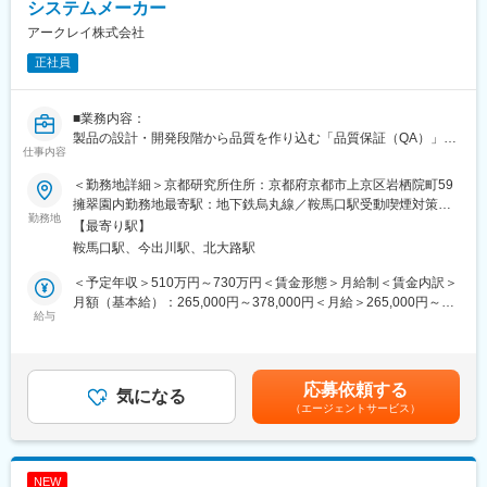
応します。
システムメーカー
◎特に自己血糖測定器（SMBG）などは小型の医療機器となりま
アークレイ株式会社
すので、いかに小さいICでユーザーが使いやすい装置にしていく
正社員
か、日々試行錯誤しています。
◎SMBGはスマホアプリと連動した製品となりますので、アプリ
との連携や、サイバーセキュリテイの観点を考慮した装置開発が
■業務内容：
必要となります。
製品の設計・開発段階から品質を作り込む「品質保証（QA）」の
仕事内容
役割を担っていただきます。
■魅力ポイント：
アークレイで開発している自社装置・試薬について、ISO13485を
・他の分野のメンバーとチームで製品開発をしているため、製品
＜勤務地詳細＞京都研究所住所：京都府京都市上京区岩栖院町59
はじめとする規格要求に適合した設計・開発が行われているか
全体をみることができるのが醍醐味です。
擁翠園内勤務地最寄駅：地下鉄烏丸線／鞍馬口駅受動喫煙対策：
を、QMSの観点から管理・保証することが本ポジションのミッシ
勤務地
・今回の製品は当社で最も売り上げの大きい分野の商品開発であ
屋内全面禁煙変更の範囲：会社の定める事業所
【最寄り駅】
ョンです。
り、海外（韓国）の開発拠点とも共同で開発しています。成形や
鞍馬口駅、今出川駅、北大路駅
具体的には、自社で定めている品質マネジメントシステム
製造も海外（フィリピンなど）で語学も活かしていただくことが
（QMS）に基づき、設計品質（Design Control）を中心とした以
可能です。
＜予定年収＞510万円～730万円＜賃金形態＞月給制＜賃金内訳＞
下の業務を担当いただきます。
月額（基本給）：265,000円～378,000円＜月給＞265,000円～
＜具体的な業務内容＞
給与
■キャリアパス：
378,000円＜昇給有無＞有＜残業手当＞有＜給与補足＞■昇給／年
・設計・開発プロセスにおける品質管理（Design Control）
スペシャリストや、マネジメントの立場など、さまざまなキャリ
1回（5月）■賞与／年2回（7月、12月） ※昨年度実績※お住まいか
・設計インプット／アウトプット、設計レビューの適合性確認
アパスを用意しており、ご自身の希望を尊重したキャリアステッ
ら職場まで2時間以上かかり、引越しをされる場合は引っ越し費用
・ISO13485およびQMS要求事項への適合性確認
プとなるよう、柔軟に対応できる環境が整っています。
の負担は御座います。実費負担となります。礼金が15万（単
応募依頼する
・設計変更時のQMS観点での確認・管理
気になる
身）、25万（家族帯同）、仲介手数料家賃1ヶ月分も会社負担と
（エージェントサービス）
・品質関連文書（手順書・記録類）の整備・管理
■各種手当：
なります。賃金はあくまでも目安の金額であり、選考を通じて上
・QMSの運用、改善、維持活動
・家族手当、住宅手当あり（支給条件あり）
下する可能性があります。月給(月額)は固定手当を含めた表記で
まずは設計品質を中心にご担当いただきますが、将来的には QMS
・入社時、京都に引越しが必要な方には礼金・引越代の補助を行
す。
全体の改善・運用、品質保証領域全体を横断的に担っていただく
う制度をご活用いただけます。
NEW