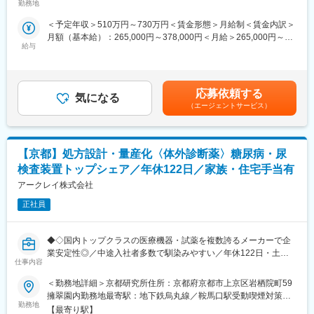
■業務内容：
勤務地
京都線／烏丸駅受動喫煙対策：屋内全面禁煙変更の範囲：会社の
て、常に世界の歯科医療をリードしています。主力製品である人
アークレイ海外グループ会社における人材採用および人事制度の
定める事業所
工歯分野及び研削研磨材においては国内トップシェアを誇る業界
＜予定年収＞510万円～730万円＜賃金形態＞月給制＜賃金内訳＞
企画・運用をお任せします。各国の現地マネジメントや人事担当
唯一の東証上場企業です。また、売上に関しては、100ヶ国以上
月額（基本給）：265,000円～378,000円＜月給＞265,000円～
者と協業しながら、グローバルな視点で人事施策を推進いただく
に販売し、売上比率としては国内6割、海外4割の割合で、世界的
給与
378,000円＜昇給有無＞有＜残業手当＞有＜給与補足＞■昇給／年
ポジションです。
にマーケットが拡大していることから、今後、海外の売り上げを
1回（5月）■賞与／年2回（7月、12月） ※昨年度実績※お住まいか
国内の2倍にまで増やしていくことを目標としています。
ら職場まで2時間以上かかり、引越しをされる場合は引っ越し費用
・海外グループ会社における採用戦略・手法の提案および採用活
の負担は御座います。実費負担となります。礼金が15万（単
動の実行
応募依頼する
気になる
身）、25万（家族帯同）、仲介手数料家賃1ヶ月分も会社負担と
・各国の状況や商習慣を踏まえた、人事制度・賃金制度の企画・
（エージェントサービス）
なります。賃金はあくまでも目安の金額であり、選考を通じて上
立案・運用
下する可能性があります。月給(月額)は固定手当を含めた表記で
・海外拠点における労務対応のサポートおよび現地人事との連携
す。
【京都】処方設計・量産化〈体外診断薬〉糖尿病・尿
単なる制度運用にとどまらず、各国の事業成長を人材面から支え
る役割として、裁量をもって取り組める環境です。
検査装置トップシェア／年休122日／家族・住宅手当有
アークレイ株式会社
■入社後の流れ：
入社後はまず、オンライン教育プログラムを通じて、当社やグル
正社員
ープ全体の理解を深めていただきます。
その後は、人事業務に関するトレーニングを実践的なOJT中心で
◆◇国内トップクラスの医療機器・試薬を複数誇るメーカーで企
実施。
業安定性◎／中途入社者多数で馴染みやすい／年休122日・土日
経験豊富なメンバーと共に現場で業務に携わりながら、実務を通
仕事内容
祝休・残業20時間以内／家族・住宅手当などの福利厚生充実／グ
じてスキルを磨いていける環境です。
ローバルに活躍中◆◇
基礎から段階的にキャッチアップできる体制を整えており、グロ
＜勤務地詳細＞京都研究所住所：京都府京都市上京区岩栖院町59
ーバル人事としての業務理解を無理なく深めていくことが可能で
擁翠園内勤務地最寄駅：地下鉄烏丸線／鞍馬口駅受動喫煙対策：
■職務内容：
す。
勤務地
屋内全面禁煙変更の範囲：会社の定める事業所
【最寄り駅】