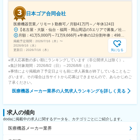
日本ゴア合同会社
医療機器営業／リモート勤務可／月額41万円～／年休124日
【名古屋・大阪・仙台・福岡・岡山周辺の5エリアで募集／社用車使用可】就業場所：ホームオフィス／顧客先への直行直帰スタイル(1)名古屋エリア愛知県、岐阜県、福井県、三重県(2)大阪エリア滋賀県、京都府、大阪府、兵庫県、奈良県、和歌山県(3)仙台エリア宮城県、青森県、秋田県、山形県、岩手県、福島県※上記東北6件をチームで担当(4)福岡エリア福岡県、大分県、佐賀県、熊本県、長崎県、宮崎県、鹿児島県、沖縄県(5)岡山エリア鳥取県、島根県、岡山県、広島県、山口県※今後は東京エリアでの募集も予定です。◎社用車での訪問が可能です◎訪問のない日は在宅勤務となります◎研修、社内の打ち合わせ、イベント等で出社が発生する可能性がございます◎転勤は基本ありません本社：東京都港区港南1-8-15 Wビル14F受動喫煙対策：敷地内全面禁煙
月額：41万5,000円～71万9,666円 ※年俸の12分割年俸：498万円～863万5,992円（固定残業手当を含む）＋Sales Pay（内訳）年額（基本給）：450万円～800万円固定残業手当：月4万円～5万3,000円（12時間分）※超過した時間外労働の残業手当は追加支給◎Sales Pay：年額（基本給）の10％支給あり
掲載予定期間：
2026/7/16（木）
〜
2026/9/16（水）
気になる
更新日：
2026/7/16（木）
※求人応募数の多い順にランキングしています（非公開求人は除く）。
※集計対象期間：2026/8/2（日）～2026/8/8（土）
※事情により掲載終了予定日よりも前に求人募集が終了していることもご
ざいます。その場合は当サイトから応募はできませんので、あらかじめご
了承ください。
医療機器メーカー業界
の人気求人ランキングを詳しく見る
求人の傾向
dodaに掲載中の求人に関するデータを、カテゴリごとにご紹介します。
医療機器メーカー業界