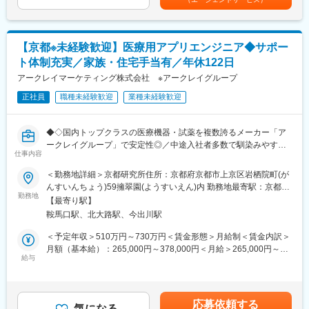
IoTデバイスとアプリケーションが連携するプロダクトを対象とし
安の金額であり、選考を通じて上下する可能性があります。月給
っており、夜間の対応につきましては月1, 2回のペースです。一次
たため、
(月額)は固定手当を含めた表記です。
対応はコールセンターが行い、現場での対応が必要な場合のみ、
成長分野ならではの幅広い最新技術に触れながら、実践的なセキ
夜間出勤をします。夜間・休日の出勤はスキルを備えられたこと
ュリティ経験を積むことができます。
【京都※未経験歓迎】医療用アプリエンジニア◆サポー
が確認できたのちに入ることになりますので、新人の内から対応
を求められることはありません。
ト体制充実／家族・住宅手当有／年休122日
◎高度セキュリティ資格保有者が活躍できる環境
■サポート体制：不明な点は本部アプリケーションエンジニアおよ
アークレイマーケティング株式会社 ※アークレイグループ
高度セキュリティ資格保有者が活躍しており、専門知識を正当に
びテクニカルサポートエンジニアがいるため、最初は専門的な知
評価され、レベルの高い議論・改善を推進できる技術志向の環境
識はそこまで持っていなくても大丈夫です。スキルを備えたあと
正社員
職種未経験歓迎
業種未経験歓迎
が整っています。
は土日（当番制）に呼び出しはありますが一次対応はコールセン
ターが行い、現場での対応が必要な場合のみ、出勤します。また
■組織構成：
◆◇国内トップクラスの医療機器・試薬を複数誇るメーカー「ア
呼び出し手当、待機手当、時間外出勤手当などはしっかり完備さ
主にプロダクト開発を行うメンバー正社員14名のチームとなりま
ークレイグループ」で安定性◎／中途入社者多数で馴染みやすい
れております。
す。
仕事内容
／教育・研修体制豊富／年休122日・土日祝休／家族・住宅手当
■研修制度：各営業所の先輩社員とOJT形式で半年～1年程度かけ
１フロアで他チームもいる環境であり、アークレイグループ開発
有り◆◇
て育成を行います。過去にも未経験の方も多く入社していますの
＜勤務地詳細＞京都研究所住所：京都府京都市上京区岩栖院町(が
部門も同拠点勤務となるため、部門を超えたコミュニケーション
でご安心ください。
んすいんちょう)59擁翠園(ようすいえん)内 勤務地最寄駅：京都市
も取りやすい環境となります。
■出向先(ユニバーサルヘルスウェア有限会社)：
■長期的な就業可能：現在は勤続年数20年と在籍している方も多
勤務地
営地下鉄 烏丸線線／鞍馬口駅受動喫煙対策：屋内全面禁煙変更の
【最寄り駅】
アークレイマーケティング株式会社のグループ会社として、ソフ
数おり年齢層も20歳～50歳とバランスよく活躍しています。自己
範囲：会社の定める事業所
変更の範囲：会社の定める業務
鞍馬口駅、北大路駅、今出川駅
トウェア開発およびWebサービスの構築を行っています。
都合の退職も3~5％と大手日系メーカーと同様に非常に長く働け
る環境です。
＜予定年収＞510万円～730万円＜賃金形態＞月給制＜賃金内訳＞
■職務内容：
■キャリアパス：機械だけでなく電気やIT・科学の知識も身に着け
月額（基本給）：265,000円～378,000円＜月給＞265,000円～
本ポジションでは、自社開発アプリケーションの追加機能開発を
ることができます。エンジニアのキャリアパスは無限であり、社
給与
378,000円＜昇給有無＞有＜残業手当＞有＜給与補足＞■昇給／年
中心にご担当いただきます。
内公募制度によりサービスマネージャーとして現場のマネジメン
1回（5月）■賞与／年2回（7月、12月） ※昨年度実績※住居から職
また、実装だけにとどまらず、要件定義や設計などの上流工程に
ト、本社工場での製品開発・改良、サービス体制の仕組み作りな
場まで2時間以上かかり、引越しの場合は引っ越し費用を会社負担
も携わることが可能。機能改善のスピード感や裁量の大きさを感
ど積極的なキャリア構築が可能です。
いたします。礼金が15万（単身）、25万（家族帯同）、仲介手数
応募依頼する
じながら、プロダクトと自身の成長を同時に実感できるポジショ
気になる