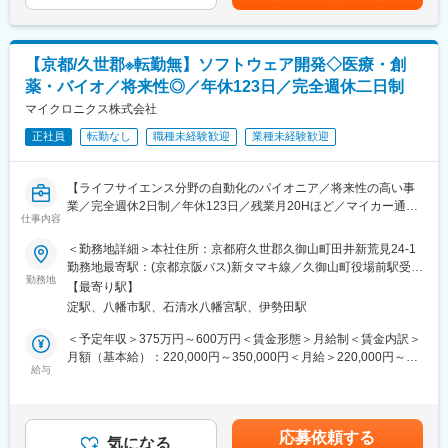
けていきます。
特徴です。
・月平均残業時間10時間以下、年間休日127日と生活環境を整え
変更の範囲：会社の定める業務
るための工夫が多数ございます。
【京都/久世郡※転勤無】ソフトウェア開発◇医療・創
・少数精鋭でチャレンジがしたい方には幅広い裁量が与えられる
薬・バイオ／将来性◎／年休123日／完全週休二日制
やりがいのある環境です。
マイクロニクス株式会社
■当社の特徴：
正社員
転勤なし
職種未経験歓迎
業種未経験歓迎
創業100年となる当社は、経営基盤、商品力、働きやすさが整っ
た、歯科業界のリーディングカンパニーです。当社の製品は臨床
現場で必要不可欠なものばかりで、設立以来数多くの日本初世界
【ライフサイエンス分野の自動化のパイオニア／将来性の高い事
初の開発に成功し、業界においては「技術の松風」と評され、伝
業／完全週休2日制／年休123日／残業月20Hほど／マイカー通勤
統の技術と最新のテクノロジーを駆使した独創的な技術を持っ
仕事内容
OK／転勤なし】
て、常に世界の歯科医療をリードしています。主力製品である人
＜勤務地詳細＞本社住所：京都府久世郡久御山町田井新荒見24-1
工歯分野及び研削研磨材においては国内トップシェアを誇る業界
当社は、再生医療、医療、創薬、環境水質計測、分析自動前処理
勤務地最寄駅：(京都京阪バス)新タマキ線／久御山町役場前駅受動
唯一の東証上場企業です。また、売上に関しては、100ヶ国以上
などの関連機器を開発から設計・製作に加え、納品後のメンテナ
勤務地
喫煙対策：敷地内喫煙可能場所あり変更の範囲：会社の定める事
に販売し、売上比率としては国内6割、海外4割の割合で、世界的
【最寄り駅】
ンスまで一貫して行っている研究・開発型メーカーです。
業所
にマーケットが拡大していることから、今後、海外の売り上げを
淀駅、八幡市駅、石清水八幡宮駅、伊勢田駅
国内の2倍にまで増やしていくことを目標としています。
■担当業務：
＜予定年収＞375万円～600万円＜賃金形態＞月給制＜賃金内訳＞
当社にてソフトウェアアプリケーションの設計・開発をお任せし
月額（基本給）：220,000円～350,000円＜月給＞220,000円～
変更の範囲：会社の定める業務
ます。
給与
350,000円＜昇給有無＞有＜残業手当＞有＜給与補足＞■昇給：あ
・製品は顧客の要望に応してカスタイマイズして設計・開発しま
り■賞与：年2回 計5ヵ月分（業績に応じて）賃金はあくまでも
す。
目安の金額であり、選考を通じて上下する可能性があります。月
営業、システム設計、メカ設計、電気設計、ソフト設計、営業、
給(月額)は固定手当を含めた表記です。
応募依頼する
組立と10名弱のチームで1つの製品を作り上げます。※外注先もあ
気になる