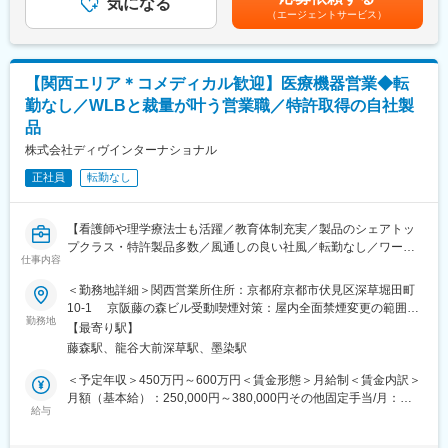
気になる
る）賃金はあくまでも目安の金額であり、選考を通じて上下する
（エージェントサービス）
■企業概要：
【企業紹介WEBページ】
可能性があります。月給(月額)は固定手当を含めた表記です。
・当社は「社会的使命に徹し、ME機器の開発を通じて、医学の進
■会社概要
歩に寄与する」という経営理念のもと、実際の医療現場で市場調
https://www.youtube.com/watch?v=Ge4KiEjNYaM
査を行い、そこから得られた現場のニーズや運用情報を活かし、
■採用サイト内動画ページ
【関西エリア＊コメディカル歓迎】医療機器営業◆転
より質の高い製品を社会に送り出しています。
https://trim-saiyo.jp/movie/
勤なし／WLBと裁量が叶う営業職／特許取得の自社製
・当社の開発職は、製品企画→要件定義→開発→テスト→薬事申
品
請→生産立ち上げ→上市→改良と開発する製品のライフサイクル
変更の範囲：会社の定める業務
全般に携わることができ、やりがいは大きいです。
株式会社ディヴインターナショナル
開発した製品が上市され、医療の現場で使用されていることを目
正社員
転勤なし
にしたとき、医療に、そして社会に貢献していることを実感でき
ます。
・医療系未経験の方でも、様々な学会や講習会に参加したり、課
【看護師や理学療法士も活躍／教育体制充実／製品のシェアトッ
内メンバーが分担してOJT、OJDを行います。業務をしながら学
プクラス・特許製品多数／風通しの良い社風／転勤なし／ワーク
んでいただくことができます。
仕事内容
ライフバランスを整えながら裁量を持てる営業職】
変更の範囲：会社の定める業務
＜勤務地詳細＞関西営業所住所：京都府京都市伏見区深草堀田町
【業務内容】
10-1 京阪藤の森ビル受動喫煙対策：屋内全面禁煙変更の範囲：
医療機関で使用する薬液注入器やカテーテルなどの自社製品を展
勤務地
会社の定める事業所（リモートワーク含む）
【最寄り駅】
開する当社にて、営業職を募集します。看護師・臨床検査技師・
藤森駅、龍谷大前深草駅、墨染駅
理学療法士・作業療法士など、コメディカルの方歓迎です。
＜予定年収＞450万円～600万円＜賃金形態＞月給制＜賃金内訳＞
【業務詳細】
月額（基本給）：250,000円～380,000円その他固定手当/月：
病院への製品説明や代理店訪問、展示会での広報活動などをお任
給与
20,000円＜月給＞270,000円～400,000円＜昇給有無＞有＜残業手
せします。
当＞有＜給与補足＞※経験やスキルを考慮して決定します。■その
■営業活動：