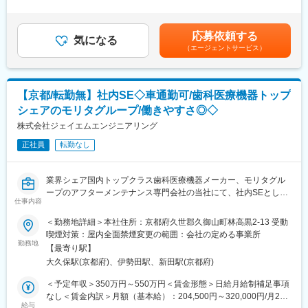
務が中心です。
1回（5月）■賞与／年2回（7月、12月） ※昨年度実績※お住まいか
実際のオペレーション業務は基本的に担当者が行うため、ご自身
ら職場まで2時間以上かかり、引越しをされる場合は引っ越し費用
で手を動かして制作作業を行うことは原則ありません。
の負担は御座います。実費負担となります。礼金が15万（単
応募依頼する
本ポジションでは、DTPの基礎知識を活かしながら、品質・納
気になる
身）、25万（家族帯同）、仲介手数料家賃1ヶ月分も会社負担と
（エージェントサービス）
期・全体最適を意識したディレクションを担っていただくことを
なります。賃金はあくまでも目安の金額であり、選考を通じて上
期待しています。
下する可能性があります。月給(月額)は固定手当を含めた表記で
また、今後CMS導入や文書制作フローの見直しなど、業務改善・
す。
効率化の推進にも携わっていただきます。
【京都/転勤無】社内SE◇車通勤可/歯科医療機器トップ
シェアのモリタグループ/働きやすさ◎◇
■業務詳細：
●取扱説明書など文書作成に関するディレクション業務
株式会社ジェイエムエンジニアリング
●文書作成のための作業切り出し、工程設計、作業手配
正社員
転勤なし
●PRJ進捗管理、品質確認、関係者との調整
●開発担当者や関係部署との打ち合わせ、ヒアリング
●制作業務における運用改善、効率化の検討
業界シェア国内トップクラス歯科医療機器メーカー、モリタグル
●CMS導入・活用、Webマニュアル化を見据えた業務整理・推進
ープのアフターメンテナンス専門会社の当社にて、社内SEとして
※DTPの基礎知識は、制作実務そのものではなく、担当者への指示
仕事内容
下記業務に従事していただきます。
や品質確認、ディレクション業務に活かしていただく想定です。
＜勤務地詳細＞本社住所：京都府久世郡久御山町林高黒2-13 受動
■職務詳細：
喫煙対策：屋内全面禁煙変更の範囲：会社の定める事業所
■魅力ポイント：
・顧客向けサービスの実現・社内システムの構築
勤務地
・自社製品の文書作成業務に携われる点
【最寄り駅】
└各種案件のシステム化の企画、要件定義を行っていただきま
・文書作成に必要な知識を積極的に学ぶ機会が多い点
大久保駅(京都府)、伊勢田駅、新田駅(京都府)
す。ベンダーへの発注及びベンダーコントロールも業務に含まれ
・開発担当者との距離が近く、意思疎通を図りやすい点
ます。
＜予定年収＞350万円～550万円＜賃金形態＞日給月給制補足事項
・管理業務の経験を積める点
・社内システムの管理・運用
なし＜賃金内訳＞月額（基本給）：204,500円～320,000円/月20
・安定的な業界×ビジネスモデルで腰を据えて長く勤めることがで
└現在社内基幹システムのOracle Cloudへの移行や各部門でバラ
給与