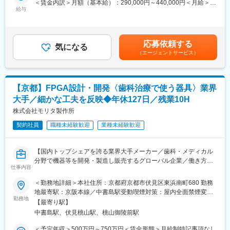
＜賃金内訳＞月額（基本給）：290,000円～440,000円＜月給＞
高圧ガス販売主任者免状取得、営業所の高度管理医療機器等販売
に新しい機能を付けたり、改善させていく中で、医療現場におい
給与
290,000円～440,000円＜昇給有無＞有＜残業手当＞有＜給与補足
管理及び賃貸管理者をいずれ担っていただくことを期待しており
てより正確な診断を実現しています。
＞■モデル年収：以下＋残業代・各種手当30歳510万円35歳主任
ます。
製品情報：https://www.morita.com/jmmc/ja/products/
680万円40歳係長770万円※年収は、ご入社される方のご経歴・ス
キルをみて決定します。■賞与平均5ヶ月賃金はあくまでも目安の
■在宅医療機器について：
応募依頼する
■組織構成
気になる
金額であり、選考を通じて上下する可能性があります。月給(月額)
慢性呼吸不全等の患者様が在宅酸素療法を行うための酸素濃縮装
（エージェントサービス）
第二研究開発部61名※レントゲンなどを取り扱う部署で、5つのグ
は固定手当を含めた表記です。
置、携帯用酸素ボンベ、
ループに分かれています。
睡眠時無呼吸症候群の患者様向け装置など（扱う機器は、約20～
４0kgの重さのものもあります）。
■やりがい：
※営業部隊は別にいるため、患者様宅にて自社製品の営業・販売を
【京都】FPGA設計・開発〈歯科治療で使う器具〉業界
◎同社では１つの業務に固執することなく、幅広い内容の仕事を
行うことはありません！
大手／細かな工夫を反映◆年休127日／残業10H
担当することが可能です。設計開発においても、現場にて担当す
る製品の品質検査や製造に立ち会ったり、展示会や学会、病院な
株式会社モリタ製作所
■担当エリア：
どで先生方の声を聞き、開発に繋げています。
メンバー5名で、京都の各エリアを担当しております。配属後はエ
契約社員
職種未経験歓迎
業種未経験歓迎
◎業界最大手メーカーだからこそ、その分野の最先端技術に触れ
リアにお住いの患者様宅を回って頂きますが、基本的には出張な
ることができ、技術者としてスキルアップが図れます。自身のア
どはありません。
イデアが実現され、世界中で使用される製品のものづくりに貢献
※定期的に研修を行いますのでその際は県外への対応がございま
【国内トップシェアを誇る業界大手メーカー／歯科・メディカル
できます。
す。
分野で機器等を開発・製造し販売するグローバル企業／働き方抜
◎社員の意見や働く環境を真面目に考えている会社です。自分の
仕事内容
群、福利厚生充実で長期就業が叶う環境】
現在の力を活かし、さらに伸ばしたい方には最高の環境です。
変更の範囲：会社の定める業務
＜勤務地詳細＞本社住所：京都府京都市伏見区東浜南町680 勤務
■職務内容：
地最寄駅：京阪本線／中書島駅受動喫煙対策：屋内全面禁煙変更
■組織構成：
歯科医療現場で使用される画像診断機器(レントゲン)または周辺機
勤務地
の範囲：会社の定める事業所
第二研究開発部61名
【最寄り駅】
器などの製品開発を行っていただきます。
※レントゲンなどを取り扱う部署で、5つのグループに分かれてい
中書島駅、伏見桃山駅、桃山御陵前駅
ハードウェア設計開発、製品本体の電気回路設計、評価業務をお
ます。
任せします。
＜予定年収＞500万円～750万円＜賃金形態＞月給制特記事項なし