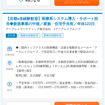
料家賃1ヶ月分も会社負担となります。尚、社宅適用となった場合
（エージェントサービス）
ンです。
変更の範囲：会社の定める業務
は、適用が異なります。賃金はあくまでも目安の金額であり、選
考を通じて上下する可能性があります。月給(月額)は固定手当を含
■入社後の流れ：
めた表記です。
入社後は、基礎から実務までを段階的に学べる体系的な研修制度
【京都※未経験歓迎】医療系システム導入・サポート担
を用意しています。基礎知識の習得から実務への移行まで、無理
当◆新規事業の中核／家族・住宅手当有／年休122日
のないステップで成長できる環境が整っており、未経験分野があ
る方も安心して業務に取り組めます。
アークレイマーケティング株式会社 ※アークレイグループ
・臨床検査系情報のオンデマンド学習（約2か月）
正社員
職種未経験歓迎
業種未経験歓迎
・担当システムに関する社内研修（約2か月）
・OJT（約半年）
◆◇国内トップクラスの医療機器・試薬を複数誇るメーカー「ア
■ポジションの特徴：
ークレイグループ」で安定性◎／中途入社者多数で馴染みやすい
本ポジションで担当いただくのは、糖尿病患者さま向けの
仕事内容
／教育・研修体制豊富／年休122日・土日祝休／家族・住宅手当
PHR（Personal Health Record）管理アプリケーションです。
有り◆◇
＜勤務地詳細＞京都研究所住所：京都府京都市上京区岩栖院町(が
「血糖値管理」「食事記録」「歩数計」「バイタル管理」など、
んすいんちょう)59擁翠園(ようすいえん)内 勤務地最寄駅：京都市
日々の健康状態を一元的に管理できる機能を搭載し、患者さまの
■出向先(ユニバーサルヘルスウェア有限会社)：
勤務地
営地下鉄 烏丸線線／鞍馬口駅受動喫煙対策：屋内全面禁煙変更の
セルフケアを支援する重要な役割を担っています。
【最寄り駅】
アークレイマーケティング株式会社のグループ会社として、ソフ
範囲：会社の定める事業所
本アプリケーションも、患者さま個人にとどまらず、医療機関や
鞍馬口駅、北大路駅、今出川駅
トウェア開発およびWebサービスの構築を行っています。
企業への導入実績を多数有しています。実際のユーザーや医療現
＜予定年収＞370万円～470万円＜賃金形態＞月給制＜賃金内訳＞
場から寄せられる声をもとに、機能追加・改善開発を継続的に行
■業務内容（臨床検査情報システムの導入・サポート）：
月額（基本給）：215,500円～270,000円＜月給＞215,500円～
っている点が大きな特長です。
病院の検査室にて勤務されている臨床検査技師の方々と直接打ち
給与
270,000円＜昇給有無＞有＜残業手当＞有＜給与補足＞■昇給／年
合わせを行い、自社製品である臨床検査情報システムの導入支援
1回（5月）■賞与／年2回（7月、12月） ※昨年度実績※住居から職
■使用言語/環境：
業務を担当していただきます。
場まで2時間以上かかり、引越しの場合は引っ越し費用を会社負担
・インフラ：AWS
・導入前の事前打ち合わせ
いたします。礼金が15万（単身）、25万（家族帯同）、仲介手数
・言語：C#,Kotlin,Swift,Dart ,Objective-C