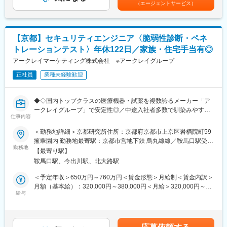
（エージェントサービス）
り
・製作期間は機器の大きさにもよりますが3ヶ月～1年程です。
・納品後は、細かい調整や修正のために現場への出張がありま
す。関東への出張で宿泊が発生するケースもあります。
【京都】セキュリティエンジニア〈脆弱性診断・ペネ
・製造現場や研究室・実験室、医薬品メーカー、製薬大手企業な
トレーションテスト〉年休122日／家族・住宅手当有◎
どで使用されています。
アークレイマーケティング株式会社 ※アークレイグループ
開発環境
正社員
業種未経験歓迎
言語：C＃
OS：Windows
◆◇国内トップクラスの医療機器・試薬を複数誇るメーカー「ア
■魅力：
ークレイグループ」で安定性◎／中途入社者多数で馴染みやすい
・環境分析、医療検査、バイオ関連機器などにおいて、多様なニ
仕事内容
／教育・研修体制豊富／年休122日・土日祝休／家族・住宅手当
ーズに応える製品を生み出し続け社会に貢献しています。
有り◆◇
＜勤務地詳細＞京都研究所住所：京都府京都市上京区岩栖院町59
・設計、製作、販売、保守を一貫して行っており、非常にやりが
擁翠園内 勤務地最寄駅：京都市営地下鉄 烏丸線線／鞍馬口駅受動
いがあります。
■出向先(ユニバーサルヘルスウェア有限会社)：
勤務地
喫煙対策：屋内全面禁煙変更の範囲：会社の定める事業所
・休日が多く、残業時間も短いため、ワークライフバランスを保
【最寄り駅】
医療機器メーカーであるアークレイが展開する検査機器・患者サ
てます。
鞍馬口駅、今出川駅、北大路駅
ポートツールを、ソフトウェア面で支える役割を持っており、グ
・通勤手当、家族手当、住宅手当など福利厚生も充実していま
ループのデジタルサービス提供において非常に重要なポジション
＜予定年収＞650万円～760万円＜賃金形態＞月給制＜賃金内訳＞
す。
を占めています。
月額（基本給）：320,000円～380,000円＜月給＞320,000円～
給与
380,000円＜昇給有無＞有＜残業手当＞有＜給与補足＞■昇給／年
■配属先の組織構成：
■職務内容：
1回（5月）■賞与／年2回（7月、12月） ※昨年度実績※住居から職
ソフトウェア開発は10名程で構成されています。
当ポジションでは自社プロダクト（アプリケーション・IoT機器）
場まで2時間以上かかり、引越しの場合は引っ越し費用を会社負担
のセキュリティ品質向上のため、以下の業務を担当いただきま
いたします。礼金が15万（単身）、25万（家族帯同）、仲介手数
■当社の特徴：