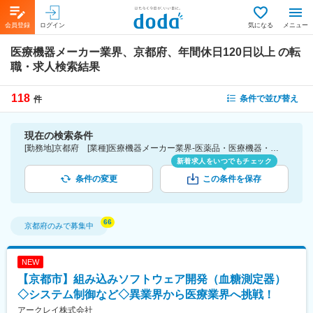
会員登録
ログイン
気になる
メニュー
医療機器メーカー業界、京都府、年間休日120日以上
の転
職・求人検索結果
118
条件で並び替え
件
現在の検索条件
[勤務地]京都府 [業種]医療機器メーカー業界-医薬品・医療機器・ライフサイエンス・医療系サービス [こだわり条件ピックアップ]年間休日120日以上 [詳細条件](休日・働き方)年間休日120日以上
新着求人をいつでもチェック
条件の変更
この条件を保存
京都府
のみで募集中
NEW
【京都市】組み込みソフトウェア開発（血糖測定器）
◇システム制御など◇異業界から医療業界へ挑戦！
アークレイ株式会社