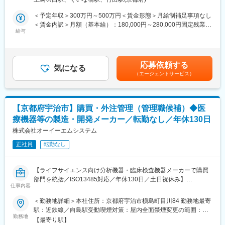
品である全自動調剤分包機などの調剤IoT機器を販売いただく職種
シンガポール・中国の５つ。さらにモリタの製品が販売されてい
となります。
＜予定年収＞300万円～500万円＜賃金形態＞月給制補足事項なし
るのは、世界の168の国と地域にわたります。今後も販売活動を
IoT製品の販売スキルの市場価値は上昇の一途を辿っており、同社
＜賃金内訳＞月額（基本給）：180,000円～280,000円固定残業手
続け海外のパートナーの獲得、業務の拡大を目指していきます。
で得られるスキルも例外ではありません。完全未経験から市場価
給与
当/月：40,000円～70,000円（固定残業時間33時間0分/月）超過し
◎デザイン性と機能性を兼ね備えた製品
値を高める事ができる貴重な求人となります。
た時間外労働の残業手当は追加支給＜月給＞220,000円～350,000
世界トップクラスの技術力と高い品質にプラスし、細かな工夫も
円（一律手当を含む）＜昇給有無＞有＜残業手当＞有＜給与補足
至る所に施されているのが同社の製品です。例えば2011年に発売
【業務概要】
＞※給与詳細は、年齢・スキルを考慮し決定します。■昇給：年1
した診療台「ソアリック-Soaric-」は高い機能性・安全性はもちろ
応募依頼する
・提案資料作成
気になる
回■賞与：年2回年収420万円／30歳 経験5年年収500万円／32歳
ん、デザイン性も高く評価され、日本の歯科メーカーで初めてド
（エージェントサービス）
・顧客要望のヒアリング、製品提案
経験7年賃金はあくまでも目安の金額であり、選考を通じて上下す
イツのiFデザイン賞金賞を受賞し、グッドデザイン賞金賞にも選
・見積もり作成
る可能性があります。月給(月額)は固定手当を含めた表記です。
ばれました。またこの製品の開発には入社3年目ほどの若手社員も
・製品導入後の定期的なアフターフォロー
携わっていました。
・新規訪問
【京都府宇治市】購買・外注管理（管理職候補）◆医
変更の範囲：会社の定める業務
療機器等の製造・開発メーカー／転勤なし／年休130日
【その他補足情報】
・長期間の研修を用意しているため職種未経験＆技術的な知識が
株式会社オーイーエムシステム
全く無い方でも立ち上りが可能となっております。
正社員
転勤なし
・正社員登用は前提の採用です。就業態度に問題がなければ原則
登用となり、業界トップクラスシェアを誇る優良企業の正社員と
して安定就業が可能です。（登用率98%、試験やノルマなし）
【ライフサイエンス向け分析機器・臨床検査機器メーカーで購買
・業界トップクラスのIoT製品や医療システムに触れる事が可能で
部門を統括／ISO13485対応／年休130日／土日祝休み】
す。また、販売スキルだけでなく薬局運営コンサルティングのス
仕事内容
■業務概要
キルも習得可能なため市場価値向上が可能です。
当社の資材課において、購買業務全般を統括する責任者（管理職
＜勤務地詳細＞本社住所：京都府宇治市槇島町目川84 勤務地最寄
候補）としてご活躍いただきます。主にライフサイエンス向け分
駅：近鉄線／向島駅受動喫煙対策：屋内全面禁煙変更の範囲：会
【ポジションの魅力】
析機器や臨床検査機器の製造に必要な電子部品や基板、筐体・板
勤務地
社の定める事業所
・同社の製品やシステムが、24時間止めてはならない医療現場の
【最寄り駅】
金など機構部品の発注や取引先との折衝、納期管理を担当。