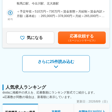
本ポジションは、世界120か国以上で使用される体外診断用医薬
鞍馬口駅、今出川駅、北大路駅
品（試薬）の開発において、試薬の処方設計・改良開発を中核と
■組織風土：
して、製品化までを一貫してリードしていただく役割です。
役職呼称を設けないフラットな組織文化が根付いており、役員を
＜予定年収＞510万円～730万円＜賃金形態＞月給制＜賃金内訳＞
QMS／GMP規制下において、品質・再現性・量産性を満たす試薬
含めて互いを「〇〇さん」と呼び合う風通しの良い職場です。
月額（基本給）：265,000円～378,000円＜月給＞265,000円～
開発を推進し、特に糖尿病検査装置分野で国内トップシェアを誇
社内にはミーティングスペースを多数設置しており、思いついた
給与
378,000円＜昇給有無＞有＜残業手当＞有＜給与補足＞■昇給／年
る当社の中核事業を技術面から支えていただきます。
アイデアをすぐに共有・議論できる環境が整っています。
1回（5月）■賞与／年2回（7月、12月） ※昨年度実績※お住まいか
日常的にコミュニケーションが活発で、連携の取りやすさが業務
ら職場まで2時間以上かかり、引越しをされる場合は引っ越し費用
1．試薬の処方設計・改良開発（コア業務）
のスピードと質を高める仕組みとなっています。
の負担は御座います。実費負担となります。礼金が15万（単
応募依頼する
・新規製品開発における試薬組成の検討、配合最適化、処方設計
気になる
身）、25万（家族帯同）、仲介手数料家賃1ヶ月分も会社負担と
（エージェントサービス）
・既存製品の仕様追加・性能改善・安定性向上を目的とした改良
■アークレイGについて：
なります。賃金はあくまでも目安の金額であり、選考を通じて上
開発
アークレイは、医療現場に新たな診断技術、検査を提供すること
下する可能性があります。月給(月額)は固定手当を含めた表記で
・評価結果に基づく処方設計および設計変更の実行
で、ミッションである「新しい科学技術への挑戦を通じて、世界
す。
・量産・製造条件を見据えた処方設計、スケールアップ対応
中の人びとの健康な生活に貢献する」を実現すべく日々活動して
います。
さらに25件読み込む
2．多職種連携による製品化推進
糖尿病検査装置の分野で国内トップクラスの地位を築いている当
・機械・ソフトウェア・品質・製造部門、ならびに原材料メーカ
社ですが、一方で海外に向けても精力的に医療機器の販売を続け
ーや共同研究先との連携
てまいりました。グローバルの拠点数も18か国46拠点となり、世
・製品要件・品質要件・量産性を踏まえた課題設定および解決
界120か国以上でアークレイの製品が活躍し、売上高の約60％は
海外での売上となっております。
3．品質・規制対応を見据えた開発
人気求人ランキング
・試薬の精度・再現性・信頼性を担保する評価系の構築
変更の範囲：会社の定める業務
dodaに掲載中の求人を、応募数順にランキング形式でご紹介します。
・QMS／GMPに準拠した開発プロセスの実行
※応募数が同数の場合は、新着順に表示しています。
・国内外規制を見据えた設計変更・品質対応
更新日：
2026/8/9（日）
試薬開発の上流から下流（量産・上市）まで一貫して携われるた
京都府
年間休日120日以上