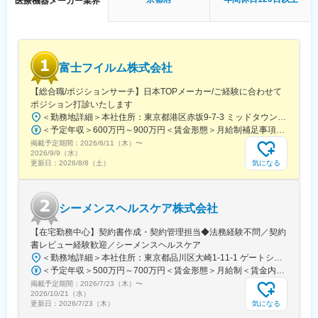
医療機器メーカー業界
め、自身の仕事が世界中の医療現場に直接貢献している手応えを
実感できるポジションです。
■キャリアパス：
専門性を追求するスペシャリストとしてのキャリア、またはマネ
富士フイルム株式会社
ジメントとして組織やプロジェクトを牽引するキャリアなど、多
様なキャリアパスを用意しています。ご本人の志向や適性を尊重
【総合職/ポジションサーチ】日本TOPメーカー/ご経験に合わせて
しながら、柔軟にキャリアステップを設計できる環境が整ってお
ポジション打診いたします
り、長期的な視点で成長・活躍いただくことが可能です。
＜勤務地詳細＞本社住所：東京都港区赤坂9-7-3 ミッドタウン・ウェスト勤務地最寄駅：東京メトロ日比谷線／都営大江戸線／六本木駅受動喫煙対策：敷地内全面禁煙
＜予定年収＞600万円～900万円＜賃金形態＞月給制補足事項なし＜賃金内訳＞月額（基本給）：300,000円～500,000円＜月給＞300,000円～500,000円＜昇給有無＞有＜残業手当＞有賃金はあくまでも目安の金額であり、選考を通じて上下する可能性があります。月給(月額)は固定手当を含めた表記です。
■ポジションの魅力：
掲載予定期間：
◎大学との共同研究が多く、最先端の知見や技術に触れながら、
2026/6/11（木）
〜
2026/9/9（水）
専門性をさらに高めることができます。
気になる
更新日：
2026/8/8（土）
◎海外拠点との連携機会も豊富で、製造移管時などには英語での
オンラインミーティングを実施。
◎希望に応じて1か月単位の短期海外出張制度もあり、実務を通じ
シーメンスヘルスケア株式会社
てグローバルなスキルを磨ける環境です。
【在宅勤務中心】契約書作成・契約管理担当◆法務経験不問／契約
変更の範囲：会社の定める業務
書レビュー経験歓迎／シーメンスヘルスケア
＜勤務地詳細＞本社住所：東京都品川区大崎1-11-1 ゲートシティ大崎ウエストタワー勤務地最寄駅：JR線／大崎駅受動喫煙対策：屋内全面禁煙変更の範囲：会社の定める事業所（リモートワーク含む）
＜予定年収＞500万円～700万円＜賃金形態＞月給制＜賃金内訳＞月額（基本給）：250,000円～500,000円＜月給＞250,000円～500,000円＜昇給有無＞有＜残業手当＞有＜給与補足＞※給与詳細は経験・能力・前職給与等を踏まえて決定致します。■昇給：年1回（10月）■賞与：年2回（6月・12月）賃金はあくまでも目安の金額であり、選考を通じて上下する可能性があります。月給(月額)は固定手当を含めた表記です。
掲載予定期間：
2026/7/23（木）
〜
2026/10/21（水）
気になる
更新日：
2026/7/23（木）