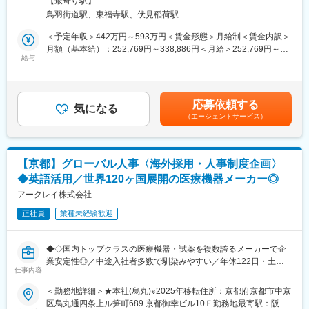
週休2日で休日数130日です。また、育休休暇や介護休暇等も取り
【最寄り駅】
ティやスペックに拘ることで、世界中のユーザー(歯科医師、歯科
やすく、ワークライフバランスが取りやすいことも特徴です。
鳥羽街道駅、東福寺駅、伏見稲荷駅
衛生士など)に支持されています。本ポジションでは、デザイン制
（2）アメリカの研究用試薬トップメーカーとの繋がり
作担当として活躍頂きます。
＜予定年収＞442万円～593万円＜賃金形態＞月給制＜賃金内訳＞
当社は米国大手生化学臨床検査機器試薬メーカーのライフサイエ
月額（基本給）：252,769円～338,886円＜月給＞252,769円～
ンス分析機器及び、臨床検査機器の開発製造を請け負っていま
■仕事内容：
給与
338,886円＜昇給有無＞有＜残業手当＞有＜給与補足＞※上記年収
す。
海外へ向けての販路拡大に注力している当社ですが、海外向け製
は各種手当を含まない基本給ベースの金額です。■賞与：年2回
クオリティーの高さから、様々な装置の製作・製造のニーズを頂
品や販促物のデザイン業務に対応できる人材を募集いたします。
（7月・12月）※前年実績5.548ヶ月分賃金はあくまでも目安の金
いております。
【具体的には】
額であり、選考を通じて上下する可能性があります。月給(月額)は
（3）ISO・FDAの審査を通っている当社で開発された製品はメー
応募依頼する
・海外向け製品及び販促物のデザイン制作（パンフレット、カタ
気になる
固定手当を含めた表記です。
カー各社様より高い評価を得ております。相手先様と共同で企
（エージェントサービス）
ログ、動画、取扱説明書、パッケージ等）
画、設計、試作、量産まで担っており、専用ソフトウェア開発・
・プロジェクト進行管理、関係他部門との連携
組込装置等のご要望でもご好評を頂いております。
・国内外での展示会への参加
変更の範囲：会社の定める業務
【京都】グローバル人事〈海外採用・人事制度企画〉
■社風：
◆英語活用／世界120ヶ国展開の医療機器メーカー◎
・アットホームで中途入社でも馴染みやすい落ち着いた雰囲気が
特徴です。
アークレイ株式会社
・月平均残業時間10時間以下(全社平均)、年間休日127日と生活環
正社員
業種未経験歓迎
境を整えるための工夫が多数ございます。
■当社の特徴：
◆◇国内トップクラスの医療機器・試薬を複数誇るメーカーで企
創業100年となる当社は、経営基盤、商品力、働きやすさが整っ
業安定性◎／中途入社者多数で馴染みやすい／年休122日・土日
た、歯科業界のリーディングカンパニーです。当社の製品は臨床
仕事内容
祝休・残業20時間以内／家族・住宅手当などの福利厚生充実／グ
現場で必要不可欠なものばかりで、設立以来数多くの日本初世界
ローバルに活躍中◆◇
＜勤務地詳細＞★本社(烏丸)※2025年移転住所：京都府京都市中京
初の開発に成功し、業界においては「技術の松風」と評され、伝
区烏丸通四条上ル笋町689 京都御幸ビル10Ｆ勤務地最寄駅：阪急
統の技術と最新のテクノロジーを駆使した独創的な技術を持っ