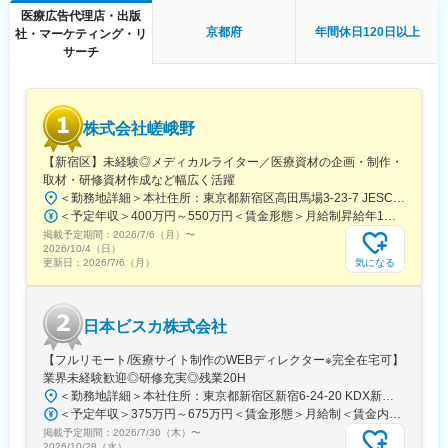
グループ会社であるメディカルレビュー社は業界内でトップの自
医療広告代理店・出版
社創刊数を誇っており、そのグループ会社である同社はその創刊
■働き方
京都府
年間休日120日以上
社・マーケティング・リ
数の多さを支えています。
残業時間は10～20時間程とワークライフバランスを整えやすい環
サーチ
境です。
変更の範囲：会社の定める業務
全国フルリモート制を導入しており、場所を縛られず拡大中の自
社サービスに携わりたい方にお勧めです。
四半期に一回程度の対面で会うキックオフの機会もご用意してお
株式会社嵯峨野
ります。
【新宿区】未経験◎メディカルライター／医療資材の企画・制作・
■当社について：
取材・研修資材作成など幅広く活躍
当社は、「テクノロジーの力で人々の健康寿命を延ばす」ことを
＜勤務地詳細＞本社住所：東京都新宿区高田馬場3-23-7 JESCO高田馬場3F受動喫煙対策：屋内全面禁煙変更の範囲：会社の定める事業所（リモートワーク含む）
理念に掲げ、医師専用のWebサービスやアプリを展開していま
＜予定年収＞400万円～550万円＜賃金形態＞月給制昇給年1回、賞与年2回（実績）＜賃金内訳＞月額（基本給）：250,000円～350,000円＜月給＞250,000円～350,000円＜昇給有無＞有＜残業手当＞有＜給与補足＞経験・能力を考慮して決定します賃金はあくまでも目安の金額であり、選考を通じて上下する可能性があります。月給(月額)は固定手当を含めた表記です。
す。
掲載予定期間：
2026/7/6（月）
〜
2026/10/4（日）
当社が提供する「ヒポクラ」は、約70,000人以上の医師が参加す
気になる
更新日：
2026/7/6（月）
る日本最大級の医師専用SNSであり、診療科や地域を超えて医師
同士がつながり、日々の臨床現場での疑問や知見を共有できる“オ
ンライン医局”として多くの医師に活用されています。
日本ビスカ株式会社
コミュニティを通じて、医師は他の専門領域の知見を得たり、診
【フルリモート/医療サイト制作のWEBディレクター※完全在宅可】
療の選択肢を広げたりすることができ、結果的に患者さんにより
業界未経験歓迎◎研修充実◎残業20H
良い医療を届けることにつながっています。単なる情報共有にと
＜勤務地詳細＞本社住所：東京都新宿区新宿6-24-20 KDX新宿6丁目ビル10F勤務地最寄駅：都営大江戸線、東京メトロ副都心線／東新宿駅受動喫煙対策：屋内全面禁煙変更の範囲：会社の定める事業所（リモートワーク含む）
どまらず、医師同士の相互支援を通じて臨床力とモチベーション
＜予定年収＞375万円～675万円＜賃金形態＞月給制＜賃金内訳＞月額（基本給）：250,000円～450,000円＜月給＞250,000円～450,000円＜昇給有無＞有＜残業手当＞有＜給与補足＞■賞与：年2回※25年度実績4.08ヶ月分■昇給：年1回賃金はあくまでも目安の金額であり、選考を通じて上下する可能性があります。月給(月額)は固定手当を含めた表記です。
を高める仕組みを提供している点が、当社サービスの大きな強み
掲載予定期間：
2026/7/30（木）
〜
となっています。
2026/10/28（水）