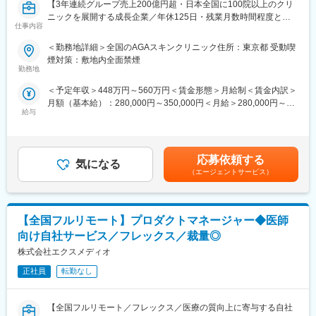
【3年連続グループ売上200億円超・日本全国に100院以上のクリ
ニックを展開する成長企業／年休125日・残業月数時間程度とメ
仕事内容
リハリのついた働き方が可能】
■業務内容：
＜勤務地詳細＞全国のAGAスキンクリニック住所：東京都 受動喫
全国に展開している発毛専門クリニック「AGAスキンクリニッ
煙対策：敷地内全面禁煙
ク」にて、3～6院を管理していただく、マネージャー候補を募集
勤務地
いたします。
＜予定年収＞448万円～560万円＜賃金形態＞月給制＜賃金内訳＞
※初任地に関しては、選考を通じてご希望をお伺いし、考慮した上
月額（基本給）：280,000円～350,000円＜月給＞280,000円～
で決定いたします。
給与
350,000円＜昇給有無＞有＜残業手当＞有＜給与補足＞※経験・能
力を考慮し決定いたします。■賞与：年2回（7月、12月）※昨年実
■業務詳細：
績績2か月分×2回■昇給：年1回（4月）賃金はあくまでも目安の金
・担当エリア各クリニックの売上管理、在庫管理、目標管理
額であり、選考を通じて上下する可能性があります。月給(月額)は
・クリニックスタッフの採用業務（面接など）
応募依頼する
気になる
固定手当を含めた表記です。
・受付スタッフの教育、指導、マネジメント
（エージェントサービス）
・本部会議への参加
・各種研修参加（年数回）
・各種トラブル対応（設備関連・クレーム）、改善対応
【全国フルリモート】プロダクトマネージャー◆医師
月に20日程度、管理している医院で勤務いたします。クリニック
の中心メンバー、将来のマネージャー候補として、ご活躍頂ける
向け自社サービス／フレックス／裁量◎
方を募集いたします。
株式会社エクスメディオ
■勤務例：横浜のマネージャー候補の主な1日の流れ
正社員
転勤なし
10時 出社（横浜院、朝礼参加し、メールチェック、院責との
MTG）
【全国フルリモート／フレックス／医療の質向上に寄与する自社
↓