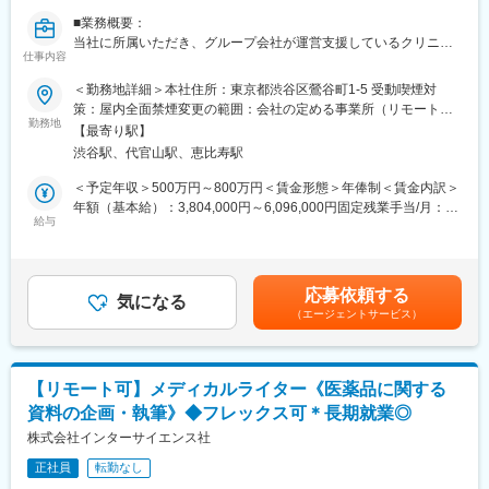
万人以上の患者様が笑顔になるお手伝いをしてきました。
■業務概要：
2022年6月にマーケティングに特化した子会社である
当社に所属いただき、グループ会社が運営支援しているクリニッ
SheepMedical Technologies株式会社を設立、また同年9月にはク
仕事内容
クのマーケティングを行うチームのリーダー候補です。
リニックの運営支援を提供する子会社アルディバラン株式会社を
＜勤務地詳細＞本社住所：東京都渋谷区鶯谷町1-5 受動喫煙対
設立し、キレイライン矯正だけにとどまらず幅広い歯科の領域で
■業務内容詳細：
策：屋内全面禁煙変更の範囲：会社の定める事業所（リモートワ
患者様を笑顔にするサービスを展開しております。
◇2名～のチームマネジメント
勤務地
ーク含む）
【最寄り駅】
◇予実管理
変更の範囲：会社の定める業務
渋谷駅、代官山駅、恵比寿駅
◇予算計画策定
◇マーケティング戦略・戦術立案／実行
＜予定年収＞500万円～800万円＜賃金形態＞年俸制＜賃金内訳＞
◇プロジェクトマネジメント
年額（基本給）：3,804,000円～6,096,000円固定残業手当/月：
※プレイングマネージャーとして、歯科矯正領域のマーケティング
給与
99,000円～159,000円（固定残業時間40時間0分/月）超過した時
戦略～実行まですべてお任せします。当社オリジナルの矯正プロ
間外労働の残業手当は追加支給＜月額＞416,000円～667,000円
ダクトのマーケティングに携われる他、店舗/エリアマーケティン
（12分割）（一律手当を含む）＜昇給有無＞有＜残業手当＞有賃
グのご経験も積むことが可能です。
金はあくまでも目安の金額であり、選考を通じて上下する可能性
応募依頼する
気になる
があります。月給(月額)は固定手当を含めた表記です。
（エージェントサービス）
■事業概要：
親会社であるSheepMedical株式会社では、マウスピース矯正で国
内トップクラスの実績を持つキレイライン矯正のマウスピース等
矯正器具の製造・販売を行っています。
【リモート可】メディカルライター《医薬品に関する
キレイライン矯正は、美容クリニックや大手脱毛クリニックの立
資料の企画・執筆》◆フレックス可＊長期就業◎
ち上げを行った医師でもある当社CEOと、業界で名前の知られる
マーケティング会社の代表がタッグを組み「矯正を通じて笑顔に
株式会社インターサイエンス社
なる人を増やしたい」という志によって生まれたブランドです。
正社員
転勤なし
『高額でハードルが高い』という従来のイメージを変え、多くの