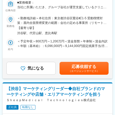
構築などもお任せしたいと思っています。
■業務概要：
当社に所属いただき、グループ会社が運営支援しているクリニッ
■組織構成
仕事内容
クのマーケティングを行うチームの責任者候補です。
メンバーは約20名程度です。その中で部署に分かれ、ご自身の得
＜勤務地詳細＞本社住所：東京都渋谷区鶯谷町1-5 受動喫煙対
意とする分野で活躍いただいております。
■業務内容詳細：
策：屋内全面禁煙変更の範囲：会社の定める事業所（リモートワ
30代～40代のメンバーがほとんどで、若手にも活躍のチャンスが
◇マーケティング戦略の立案
勤務地
ーク含む）
あります。
【最寄り駅】
※分析した数値・市場のトレンドを元に、担当する事業の売上を最
遠方のメンバーもいるため、フルリモートが基本となります。そ
渋谷駅、代官山駅、恵比寿駅
大化するためのマーケティング戦略の立案・遂行
のため、メンバーとのやり取りはオンライン中心です。
◇事業計画の立案から実行まで
＜予定年収＞800万円～1,200万円＜賃金形態＞年俸制＜賃金内訳
※立案した戦略を軸に事業計画の立案から実行までをお任せしま
＞年額（基本給）：6,096,000円～9,144,000円固定残業手当/月：
■業務の魅力
す。
給与
159,000円～238,000円（固定残業時間40時間0分/月）超過した時
急成長するクリニック支援と、歴史あるマウスピース矯正ブラン
◇チームマネジメント
間外労働の残業手当は追加支給＜月額＞667,000円～1,000,000円
ド『キレイライン矯正』の両マーケティングに関われる環境があ
※立案した戦略に基づき各種KPIのクリアに向けてチームのマネジ
（12分割）（一律手当を含む）＜昇給有無＞有＜残業手当＞有賃
ります。
メントをお任せします。
金はあくまでも目安の金額であり、選考を通じて上下する可能性
そのため、「来院率」や「契約率」、売上といった事業の根幹デ
応募依頼する
気になる
があります。月給(月額)は固定手当を含めた表記です。
ータまで把握したマーケティングが可能です。
（エージェントサービス）
■事業概要：
そのデータを武器に、事業収益に直結する本質的な分析・施策を
親会社であるSheepMedical株式会社では、マウスピース矯正で国
立案し、自分の運用でクリニックのリードが増え、契約数が伸
内トップクラスの実績を持つキレイライン矯正のマウスピース等
び、売上が上がっていくという手触り感を感じられる業務です。
矯正器具の製造・販売を行っています。
【渋谷】マーケティングリーダー◆自社ブランドのマ
キレイライン矯正は、美容クリニックや大手脱毛クリニックの立
変更の範囲：会社の定める業務
ーケティングや店舗・エリアマーケティングを担う
ち上げを行った医師でもある当社CEOと、業界で名前の知られる
マーケティング会社の代表がタッグを組み「矯正を通じて笑顔に
ＳｈｅｅｐＭｅｄｉｃａｌ Ｔｅｃｈｎｏｌｏｇｉｅｓ株式会社
なる人を増やしたい」という志によって生まれたブランドです。
正社員
転勤なし
『高額でハードルが高い』という従来のイメージを変え、多くの
方の歯の悩みを解決したいとブランドを育ててきた結果、既に10