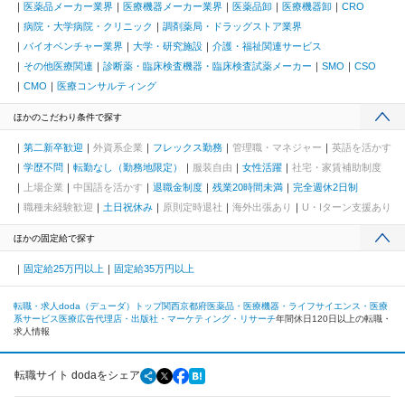
医薬品メーカー業界
医療機器メーカー業界
医薬品卸
医療機器卸
CRO
病院・大学病院・クリニック
調剤薬局・ドラッグストア業界
バイオベンチャー業界
大学・研究施設
介護・福祉関連サービス
その他医療関連
診断薬・臨床検査機器・臨床検査試薬メーカー
SMO
CSO
CMO
医療コンサルティング
ほかのこだわり条件で探す
第二新卒歓迎
外資系企業
フレックス勤務
管理職・マネジャー
英語を活かす
学歴不問
転勤なし（勤務地限定）
服装自由
女性活躍
社宅・家賃補助制度
上場企業
中国語を活かす
退職金制度
残業20時間未満
完全週休2日制
職種未経験歓迎
土日祝休み
原則定時退社
海外出張あり
U・Iターン支援あり
ほかの固定給で探す
固定給25万円以上
固定給35万円以上
転職・求人doda（デューダ）トップ
関西
京都府
医薬品・医療機器・ライフサイエンス・医療
系サービス
医療広告代理店・出版社・マーケティング・リサーチ
年間休日120日以上の転職・
求人情報
転職サイト dodaをシェア