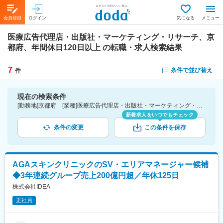
会員登録
ログイン
気になる
メニュー
医療広告代理店・出版社・マーケティング・リサーチ、京
都府、年間休日120日以上
の転職・求人検索結果
7
条件で並び替え
件
現在の検索条件
[勤務地]京都府 [業種]医療広告代理店・出版社・マーケティング・リサーチ-医薬品・医療機器・ライフサイエンス・医療系サービス [こだわり条件ピックアップ]年間休日120日以上 [詳細条件](休日・働き方)年間休日120日以上
新着求人をいつでもチェック
条件の変更
この条件を保存
AGAスキンクリニックのSV・エリアマネージャー候補
◆3年連続グループ売上200億円超／年休125日
株式会社IDEA
正社員