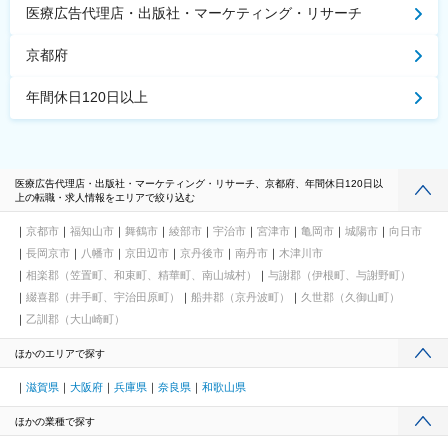
医療広告代理店・出版社・マーケティング・リサーチ
京都府
年間休日120日以上
医療広告代理店・出版社・マーケティング・リサーチ、京都府、年間休日120日以
上の転職・求人情報をエリアで絞り込む
京都市
福知山市
舞鶴市
綾部市
宇治市
宮津市
亀岡市
城陽市
向日市
長岡京市
八幡市
京田辺市
京丹後市
南丹市
木津川市
相楽郡（笠置町、和束町、精華町、南山城村）
与謝郡（伊根町、与謝野町）
綴喜郡（井手町、宇治田原町）
船井郡（京丹波町）
久世郡（久御山町）
乙訓郡（大山崎町）
ほかのエリアで探す
滋賀県
大阪府
兵庫県
奈良県
和歌山県
ほかの業種で探す