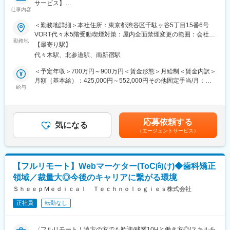
サービス】
13時 昼休憩
仕事内容
↓
■担当業務
14時 （川崎院へ移動、院責とのMTG等）
＜勤務地詳細＞本社住所：東京都渋谷区千駄ヶ谷5丁目15番6号
「ヒポクラ」という医師専用のWebサービスのプロダクトマネー
↓
VORT代々木5階受動喫煙対策：屋内全面禁煙変更の範囲：会社の
ジャーをお任せします。
16時 （上?である統括とMTG等）
勤務地
定める事業所（リモートワーク含む）
【最寄り駅】
↓
代々木駅、北参道駅、南新宿駅
「ヒポクラ」：約75,000人以上の医師が参加する日本最大級の医
19時 帰宅
師専用SNS。医師が専門外の事象に遭遇した際に他の医師より知
＜予定年収＞700万円～900万円＜賃金形態＞月給制＜賃金内訳＞
見を得られるオンライン医局”として拡大中。
■当社について：
月額（基本給）：425,000円～552,000円その他固定手当/月：
◎2006年に医療機器商社として創業した当社は、主に美容整形・
給与
10,000円固定残業手当/月：153,000円～197,600円（固定残業時
■具体的な業務内容
美容外科で利用される美容機器の卸販売・賃貸・メンテナンスを
間45時間0分/月）超過した時間外労働の残業手当は追加支給＜月
・プロダクトのビジョンと戦略の策定・推進
行っており、各種医学会やセミナーにも積極的に出展し、国内・
給＞588,000円～759,600円（一律手当を含む）＜昇給有無＞有＜
・市場・競合・ユーザー分析
海外の様々な医療機器・美容機器等を紹介していました。
残業手当＞有＜給与補足＞固定手当として、在宅勤務手当(月1万
応募依頼する
・新サービス、新機能の企画、要件定義、仕様策定
◎2011年に医療コンサルティング会社と合併し、2012年10月よ
気になる
円)がございます。賃金はあくまでも目安の金額であり、選考を通
（エージェントサービス）
※最近の新機能例：診断RPG
り医療に特化したコンサルティングを主軸とした事業を展開して
じて上下する可能性があります。月給(月額)は固定手当を含めた表
・既存サービス、企画の運用・改善
います。
記です。
・開発チーム（エンジニア、デザイナー等）との連携とディレク
◎クリニックでは、当社の受付スタッフやカウンセラーが実務面
ション
をしっかりサポートいるため、既存店舗のサポートだけでなく新
【フルリモート】Webマーケター(ToC向け)◆歯科矯正
・KPIの設定と進捗管理、データに基づいた改善策の立案と実行
規開院も計画しています。今後は既存のクリニック以外に対して
領域／裁量大◎今後のキャリアに繋がる環境
・ロードマップの作成と管理
も積極的にコンサルティング事業を展開する予定です。
・部門間（経営層、営業、マーケティング等）の調整
ＳｈｅｅｐＭｅｄｉｃａｌ Ｔｅｃｈｎｏｌｏｇｉｅｓ株式会社
※ご本人の意向および試用期間中の業務状況などを踏まえて適材適
正社員
転勤なし
所を判断していきます。
※少数精鋭で実力主義、かつ積極性・協力性・スピードを重んじる
組織です。
〈フルリモート！遠方の方でも歓迎/残業10Hと働き方◎/スキルを