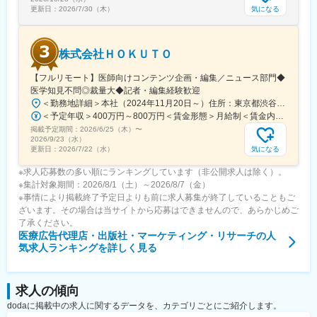
気になる
更新日：
2026/7/30（木）
変更の範囲：会社の定める業務
株式会社ＨＯＫＵＴＯ
【フルリモート】医師向けコンテンツ企画・編集／ニュース部門◆
医学知見不問◎裁量大◆記者・編集経験歓迎
＜勤務地詳細＞本社（2024年11月20日～）住所：東京都渋谷区渋谷一丁目12番2 クロスオフィス渋谷311受動喫煙対策：屋内全面禁煙変更の範囲：会社の定める事業所（リモートワーク含む）
＜予定年収＞400万円～800万円＜賃金形態＞月給制＜賃金内訳＞月額（基本給）：241,565円～483,130円固定残業手当/月：91,768円～183,536円（固定残業時間45時間0分/月）超過した時間外労働の残業手当は追加支給＜月給＞333,333円～666,666円（一律手当を含む）＜昇給有無＞有＜残業手当＞有＜給与補足＞※実績やご経験、スキルを考慮し、当社規定に基づいて決定します。賃金はあくまでも目安の金額であり、選考を通じて上下する可能性があります。月給(月額)は固定手当を含めた表記です。
掲載予定期間：
2026/6/25（木）
〜
2026/9/23（水）
気になる
更新日：
2026/7/22（水）
※求人応募数の多い順にランキングしています（非公開求人は除く）。
※集計対象期間：2026/8/1（土）～2026/8/7（金）
※事情により掲載終了予定日よりも前に求人募集が終了していることもご
ざいます。その場合は当サイトから応募はできませんので、あらかじめご
了承ください。
医療広告代理店・出版社・マーケティング・リサーチ
の人
気求人ランキングを詳しく見る
求人の傾向
dodaに掲載中の求人に関するデータを、カテゴリごとにご紹介します。