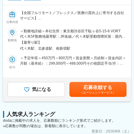
■MRの研修テキスト
■患者向け説明冊子
【全国フルリモート／フレックス／医療の質向上に寄与する自社
■Webサイトをはじめとする各種デジタル資材等
サービス】
仕事内容
【組織体制】
医師専用Webサービス・アプリを運営する当社にて、「ヒポク
＜勤務地詳細＞本社住所：東京都渋谷区千駄ヶ谷5-15-6 VORT
企画制作部は20名程度の部署になります。チーム体制で業務を行
ラ」のUI/UXデザイナーをお任せします。
代々木5F勤務地最寄駅：JR各線／代々木駅受動喫煙対策：屋内全
っており、1チームにつき5～7名で構成さています。製薬企業か
勤務地
面禁煙変更の範囲：会社の定める事業所（リモートワーク含む）
ら転職してきた方が多くいらっしゃり、経験・知識豊富なスタッ
【最寄り駅】
■業務内容：
フが揃っています。
代々木駅、北参道駅、南新宿駅
医師という専門性の高いユーザーに向き合い、プロダクト・マー
ケティング・ブランディングまで横断的に関わることができま
＜予定年収＞450万円～800万円＜賃金形態＞月給制＜賃金内訳＞
【キャリアパス】
す。PM・開発ディレクター・エンジニアと連携しながら、UI/UX
月額（基本給）：299,000円～488,000円その他固定手当/月：
ゆくゆくは販促資材の企画立案もお任せしたいと考えています。
にとどまらず、メール・広告・紙媒体まで、ユーザー体験を一貫
給与
10,000円固定残業手当/月：108,700円～175,100円（固定残業時
スケジュール作成から編集作業、デザイナーとの打合せ、クライ
して設計できる裁量のあるポジションです。中長期にわたる弊社
間45時間0分/月）超過した時間外労働の残業手当は追加支給＜月
アント(製薬企業)へのプレゼンテーションなど、業務の最初から最
が運営する医師向けWebサービス・アプリのブランディングも担
給＞417,700円～673,100円（一律手当を含む）＜昇給有無＞有＜
後まで携わるため、プランナーとしての力量やディレクション能
っていただきたいと考えています。
残業手当＞有＜給与補足＞■上記「その他固定手当」：在宅勤務手
力も身につきます。
応募依頼する
気になる
当賃金はあくまでも目安の金額であり、選考を通じて上下する可
（エージェントサービス）
■具体的には：
能性があります。月給(月額)は固定手当を含めた表記です。
【弊社の特徴】
・医師向けWebサービス・サイト・アプリに関するUI/UXデザイ
■ライター所属数は業界1位：
ン
業界内でも圧倒的に多くのライターが所属しているため、同社の
・サイト内に掲載される広告LPのデザイン
制作物・クオリティには定評があります。未経験から育て上げる
人気求人ランキング
・HTMLメールや広告バナー・SNS画像などWEBマーケティング
文化もある一方で、プロ集団として日々サービスクオリティの向
dodaに掲載中の求人を、応募数順にランキング形式でご紹介します。
に必要なデザイン
上に努めています。
※応募数が同数の場合は、新着順に表示しています。
・学会で配るチラシやリーフレット・会員獲得のためのダイレク
■グループ会社（医療系出版社）の創刊数も業界1位：
トメールのデザイン
更新日：
2026/8/8（土）