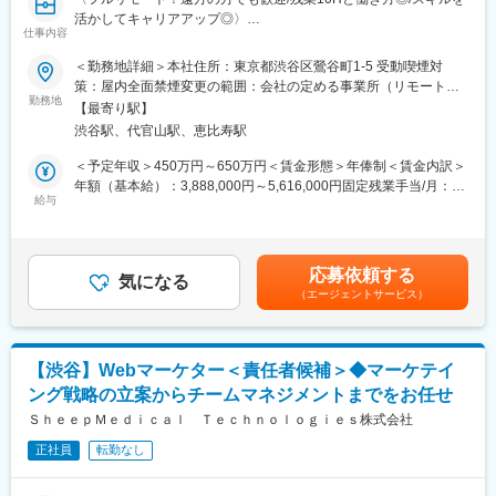
早期にチームリードをお任せするケースもあります。
活かしてキャリアアップ◎〉
仕事内容
■組織体制※製薬事業部
■業務概要：
＜勤務地詳細＞本社住所：東京都渋谷区鶯谷町1-5 受動喫煙対
ディレクター、UXUIデザイナー、エンジニア（バックエンド、フ
グループ会社が運営支援している全国23院の歯科クリニックのマ
策：屋内全面禁煙変更の範囲：会社の定める事業所（リモートワ
ロントエンド、インフラ、AI各種在籍。業務委託・外注含む）で
ーケティングに携わっていただくポジションです。toC領域での
勤務地
ーク含む）
プロダクトチームを組成。現PdMは業務委託で活躍されており、
【最寄り駅】
GoogleやYahoo！リスティング広告やSEOをメインに活躍されて
今回は正社員のプロダクトマネージャーとして中心的な役割をお
渋谷駅、代官山駅、恵比寿駅
来られた方を募集しています。
任せいたします。
歯科矯正マーケティングの領域において、国内トップクラスのノ
＜予定年収＞450万円～650万円＜賃金形態＞年俸制＜賃金内訳＞
※医療業界経験者も居りますので、業界知識は不問です。
ウハウをもつマーケターと一緒に業務を行っていただけます。
年額（基本給）：3,888,000円～5,616,000円固定残業手当/月：
そして、クリニックのリード獲得だけでなく、その後のクリニッ
給与
51,000円～74,000円（固定残業時間20時間0分/月）超過した時間
■働き方
クへの来院率や契約率まで、自社データをフル活用したマーケテ
外労働の残業手当は追加支給＜月額＞375,000円～542,000円（12
残業時間は10～20時間程とワークライフバランスを整えやすい環
ィングにも携われます。
分割）（一律手当を含む）＜昇給有無＞有＜残業手当＞有賃金は
境です。
あくまでも目安の金額であり、選考を通じて上下する可能性があ
全国フルリモート制を導入しており、場所を縛られず拡大中の自
応募依頼する
■業務内容詳細：
気になる
ります。月給(月額)は固定手当を含めた表記です。
社サービスに携わりたい方にお勧めです。
（エージェントサービス）
◇マーケティング戦略の立案・遂行
四半期に一回程度の対面で会うキックオフの機会もご用意してお
・分析した数値・市場のトレンドを元に、担当する事業の売上を
ります。
最大化するためのマーケティング戦略の立案・遂行
◇各WEB媒体の広告運用と関連業務全般
変更の範囲：会社の定める業務
【渋谷】Webマーケター＜責任者候補＞◆マーケテイ
・Googleリスティング広告、SNS広告を中心に運用
ング戦略の立案からチームマネジメントまでをお任せ
・LPOの企画立案からLP制作のディレクション・広告バナー／動
画広告／記事LP／LP／HP／ステップメール etc. の企画・ライテ
ＳｈｅｅｐＭｅｄｉｃａｌ Ｔｅｃｈｎｏｌｏｇｉｅｓ株式会社
ィング・制作ディレクション・制作物ディレクション業務に関わ
正社員
転勤なし
る社内、社外関係者との折衝
※スキル次第では、更に上流のペルソナ設計や適切な訴求プランの