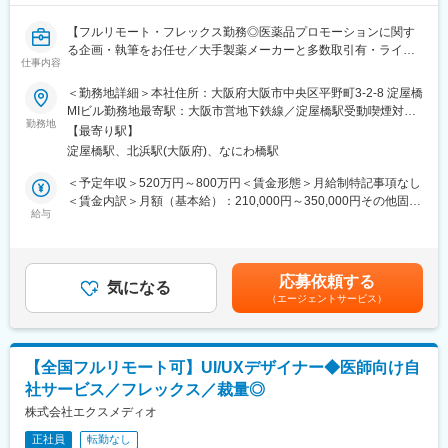
方の歯の悩みを解決したいとブランドを育ててきた結果、既に10
万人以上の患者様が笑顔になるお手伝いをしてきました。
【フルリモート・フレックス勤務◎医薬品プロモーションに関す
2022年6月にマーケティングに特化した子会社である
る企画・執筆をお任せ／大手製薬メーカーと多数取引有・ライタ
SheepMedical Technologies株式会社を設立、また同年9月にはク
仕事内容
ー所属業界No.1】
リニックの運営支援を提供する子会社アルディバラン株式会社を
＜勤務地詳細＞本社住所：大阪府大阪市中央区平野町3-2-8 淀屋橋
設立し、キレイライン矯正だけにとどまらず幅広い歯科の領域で
【はじめに】
MIビル勤務地最寄駅：大阪市営地下鉄線／淀屋橋駅受動喫煙対
患者様を笑顔にするサービスを展開しております。
本求人はメディカルライターの募集です。医薬品に関する資料
勤務地
策：屋内全面禁煙変更の範囲：会社の定める事業所（リモートワ
【最寄り駅】
（パンフレットや冊子など）の企画～制作までをお任せします。
ーク含む）
変更の範囲：会社の定める業務
淀屋橋駅、北浜駅(大阪府)、なにわ橋駅
※薬効・薬理作用・成分解説などが書かれた製品情報などのプロモ
ーションです。
＜予定年収＞520万円～800万円＜賃金形態＞月給制特記事項なし
＜賃金内訳＞月額（基本給）：210,000円～350,000円その他固定
【職務内容】
給与
手当/月：22,000円～40,000円＜月給＞232,000円～390,000円＜
■顧客とのミーティング・ディスカッション（ご要望等をヒアリン
昇給有無＞有＜残業手当＞有＜給与補足＞■賞与：年2回（その他
グ）
決算賞与有り）■年収に関しては前職の経験を考慮いたします。■
■原稿作成に必要な情報収集：
昇給：有（年4回人事考課がありますが、原則評価が下がることは
応募依頼する
医学文献検索、お医者様や患者様へのインタビュー、座談会開
気になる
ありません）賃金はあくまでも目安の金額であり、選考を通じて
（エージェントサービス）
催、学会取材などから情報を収集いただきます。
上下する可能性があります。月給(月額)は固定手当を含めた表記で
■原稿作成：
す。
患者様や一般の方向けへの作成もあるため、難しい内容を理解し
やすく、科学的に正しく作成いただきます。
【全国フルリモート可】UI/UXデザイナー◆医師向け自
社サービス／フレックス／裁量◎
【取り扱い製品例】
■医療用医薬品の製品情報概要
株式会社エクスメディオ
■効果効能や臨床試験等のパンフレット
正社員
転勤なし
■座談会等の記録集